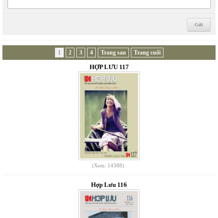
1
2
3
4
Trang sau
Trang cuối
HỢP LƯU 117
(Xem: 14388)
Hợp Lưu 116