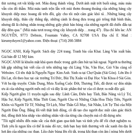
thit xương rơi vãi khắp nơi. Máu đọng thành vũng. Dưới ánh mặt trời buổi sáng, màu máu
vẫn còn đỏ thẫm. Mùi máu tanh trộn lẫn với mùi thơm thoang thoảng của những hàng cây
khuynh diệp mọc hoang dã trên đồi, gây cho tôi một cảm giác khó tả…Những hàng cây
khuynh diệp, thân cây thẳng tắp, những cành lá đong đưa trong gió trông thật bình thản,
nhưng đã là chứng nhân trong những giây phút hào hùng của những người đã chiến đấu tại
đây đêm qua." (Mùi máu tươi trong rừng cây khuynh diệp….trang 47) . Địa chỉ liên lac: AN
NGUYỄN, 9773 Debiois, Fountain Valley, CA 92708 USA Địa chỉ E Mail :
kieumyduyen1@yahoo.com. Điện thoại: (714) 260-5884
NGỌC ANH, Kiếp Người. Sách dày 224 trang. Tranh bìa của Khai. Làng Văn xuất bản.
Giá bán đề 12 Mỹ kim.
NGỌC ANH là khuôn mặt khá quen thuộc trong giới cầm bút tại hải ngoại. Người ta thường
bắt gặp những bài viết của cô trên những tạp chí Làng Văn, Văn Học, Gió Văn cùng số
Websites. Cô tên thật là Nguyễn Ngọc Kim Anh. Sinh ra tại Chợ Quán (Sài Gòn). Lớn lên ở
Đà Lạt, rồi theo học tại các trường Trí Đức, Bùi Thị Xuân và Đại Học Văn Khoa ở Sài Gòn.
Với ba tập truyện: Chân Dung, Mưa Xuống Cuộc Đời, Thương Tiếc, đã được sự đón nhận
ưu ái của những người mến mộ cô và đây là tác phẩm thứ tư của cô được ra mắt độc giả.
Kiếp Người gồm 11 truyện ngắn sau đây: Lãnh Cảm, Điên hay Tỉnh, Bản Năng và Lý Trí,
Hậu Sự, Kiếp Người, Màu Thời Gian, Người Cha và Những Chậu Hoa Thủy Tiên, Người
Khôn và Người Tử Tế, Những Tờ Lịch, Như Thân Gỗ Mục, Sát Nhân, Lời Tự Thú của Một
Người Đàn Ông. Bằng lối viết thật linh động, cô đã tạo cho người đọc một cảm giác thích
thú, đồng thời hòa nhập vào những nhân vật của từng câu chuyện mà cô đã dựng nên:
"Tôi nghĩ nhiều đến màu sắc của thời gian qua tình bạn và tình yêu để rồi chợt nghiệm ra.
Tình yêu là ngọn lửa có thể là màu đỏ rực, tình bạn hay tình thương với sắc xanh êm dịu là
hơi ấm của những cục than. Lửa cháy bùng lên rồi tắt, trong khi than còn âm ỉ nóng bên dưới