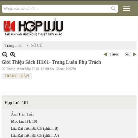
›
Trang nhà
SỐ CŨ
Trước
Sau
Giới Thiệu Sách Hl101- Trang Luân Phụ Trách
09 Tháng Mười Một 2010
12:00 SA
(Xem: 10929)
TRANG LUÂN
Hợp Lưu 101
Ảnh Trần Tuấn
Mục Lục H L 101
Lâu Đài Trên Bãi Cát (phần I B)
Lâu Đài Trên Bãi Cát (phần I A )