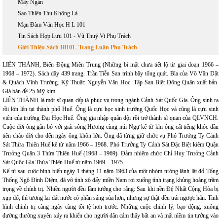
Mây Ngàn
Sao Thiên Thu Không Là...
Mạn Đàm Văn Học H L 101
Tin Sách Hợp Lưu 101 - Vũ Thuý Vi Phụ Trách
Giới Thiệu Sách Hl101- Trang Luân Phụ Trách
LIÊN THÀNH, Biến Động Miền Trung (Những bí mật chưa tiết lộ từ giai đoạn 1966 –
1968 – 1972). Sách dầy 439 trang. Trần Tiễn San trình bầy tổng quát. Bìa của Võ Văn Dật
& Quách Vĩnh Trường. Kỹ Thuật: Nguyễn Văn Học. Tập San Biệt Động Quân xuất bản.
Giá bán đề 25 Mỹ kim.
LIÊN THÀNH là một sĩ quan cấp tá phục vụ trong ngành Cảnh Sát Quốc Gia. Ông sinh ra
rồi lớn lên tại thành phố Huế. Ông là cựu học sinh trường Quốc Học và cũng là cựu sinh
viên của trường Đại Học Huế. Ông gia nhập quân đội rồi trở thành sĩ quan của QLVNCH.
Cuộc đời ông gắn bó với giải sông Hương cùng núi Ngự kể từ khi ông cất tiếng khóc đầu
tiên chào đời cho đến ngày ông khôn lớn. Ông đã từng giữ chức vụ Phó Trưởng Ty Cảnh
Sát Thừa Thiên Huế kể từ năm 1966 – 1968. Phó Trưởng Ty Cảnh Sát Đặc Biệt kiêm Quận
Trưởng Quận 3 Thừa Thiên Huế (1968 – 1969). Đảm nhiệm chức Chỉ Huy Trưởng Cảnh
Sát Quôc Gia Thừa Thiên Huế từ năm 1969 – 1975.
Kể từ sau cuộc binh biến ngày 1 tháng 11 năm 1963 của một nhóm tướng lãnh lật đổ Tổng
Thống Ngô Đình Diệm, đã vô tình xô đẩy miền Nam rơi xuống tình trạng khủng hoảng trầm
trọng về chính trị. Nhiều người đều lầm tưởng cho rằng: Sau khi nền Đệ Nhất Cộng Hòa bị
xụp đổ, thì tương lai đất nước có phần sáng sủa hơn, nhưng sự thật đều trái ngược hẳn. Tình
hình chính trị càng ngày càng tồi tệ hơn trước. Những cuộc chỉnh lý, bạo động, xuống
đường thường xuyên xảy ra khiến cho người dân cảm thấy bất an và mất nìềm tin tưởng vào