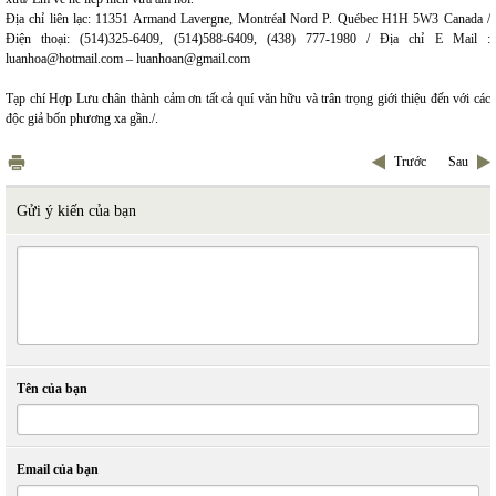
Địa chỉ liên lạc: 11351 Armand Lavergne, Montréal Nord P. Québec H1H 5W3 Canada /
Điện thoại: (514)325-6409, (514)588-6409, (438) 777-1980 / Địa chỉ E Mail :
luanhoa@hotmail.com – luanhoan@gmail.com
Tạp chí Hợp Lưu chân thành cảm ơn tất cả quí văn hữu và trân trọng giới thiệu đến với các
độc giả bốn phương xa gần./.
Trước
Sau
Gửi ý kiến của bạn
Tên của bạn
Email của bạn