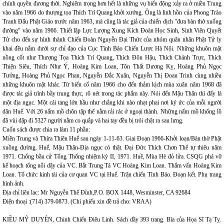
chính quyền đương thời. Nghiêm trọng hơn hết là những vụ biến động xảy ra ở miền Trung
vào năm 1966 do thượng tọa Thích Trí Quang khởi xướng. Ông là linh hồn của Phong Trào
Tranh Đấu Phật Giáo trước năm 1963, mà cũng là tác giả của chiến dịch "đưa bàn thờ xuống
đường" vào năm 1966. Thiết lập Lực Lượng Xung Kích Đoàn Học Sinh, Sinh Viên Quyết
Tử cho đến sự hình thành Chiến Đoàn Nguyễn Đại Thức của nhóm quân nhân Phật Tử ly
khai đều nằm dưới sự chỉ đạo của Cục Tình Báo Chiến Lược Hà Nội. Những khuôn mặt
nồng cốt như Thượng Tọa Thích Trí Quang, Thích Đôn Hậu, Thích Chánh Trực, Thích
Thiện Siêu, Thích Như Ý, Hoàng Kim Loan, Tôn Thất Dương Kỵ, Hoàng Phủ Ngọc
Tưởng, Hoàng Phủ Ngọc Phan, Nguyễn Đắc Xuân, Nguyễn Thị Đoan Trinh cùng nhiều
những khuôn mặt khác. Từ biến cố năm 1966 cho đến thảm kịch mùa xuân năm 1968 đã
được tác giả trình bầy trung thực, rõ nét trong tác phẩm này. Nói đến Mậu Thân thì đấy là
một địa ngục. Một cái tang lớn hầu như chẳng khi nào nhạt phai nơi ký ức của mỗi người
dân Huế. Với 26 nấm mồ chôn tập thể nằm rải rác ở ngoại thành. Những nấm mồ khổng lồ
đã vùi dập đi 5327 người nằm co quắp và hai tay đều bị trói chặt ra sau lưng.
Cuốn sách được chia ra làm 11 phần:
Miền Trung và Thừa Thiên Huế sau ngày 1-11-63. Giai Đoạn 1966-Khởi loạn/Bàn thờ Phật
xuồng đường. Huế, Mậu Thân-Địa ngục có thật. Đại Đức Thích Chơn Thể tự thiêu năm
1971. Chống bầu cử Tổng Thống nhiệm kỳ II, 1971. Huề, Mùa Hè đỏ lửa. CSQG phá vỡ
kế hoạch tổng nổi dậy của VC. Bắt Trung Tá VC Hoàng Kim Loan. Thẩm vấn Hoàng Kim
Loan. Tổ chức kinh tài của cơ quan VC tại Huế. Trận chiến Tình Báo. Đoạn kết. Phụ trang
hình ảnh.
Địa chỉ liên lac: Mr Nguyễn Thế Đỉnh,P.O. BOX 1448, Wesminster, CA 92684
Điện thoại :(714) 379-0873. (Chi phiếu xin đề trả cho: VRAA)
KIỀU MỸ DUYÊN, Chinh Chiến Điêu Linh. Sách dầy 393 trang. Bìa của Họa Sĩ Tạ Tỵ.