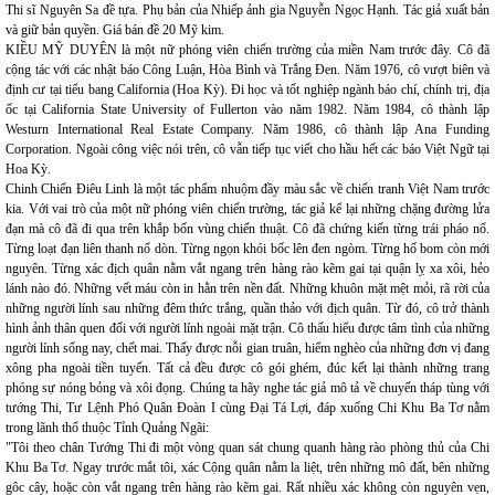
Thi sĩ Nguyên Sa đề tựa. Phụ bản của Nhiếp ảnh gia Nguyễn Ngọc Hạnh. Tác giả xuất bản
và giữ bản quyền. Giá bán đề 20 Mỹ kim.
KIỀU MỸ DUYÊN là một nữ phóng viên chiến trường của miền Nam trước đây. Cô đã
cộng tác với các nhật báo Công Luận, Hòa Bình và Trắng Đen. Năm 1976, cô vượt biên và
định cư tại tiểu bang California (Hoa Kỳ). Đi học và tốt nghiệp ngành báo chí, chính trị, địa
ốc tại California State University of Fullerton vào năm 1982. Năm 1984, cô thành lập
Westurn International Real Estate Company. Năm 1986, cô thành lập Ana Funding
Corporation. Ngoài công việc nói trên, cô vẫn tiếp tục viết cho hầu hết các báo Việt Ngữ tại
Hoa Kỳ.
Chinh Chiến Điêu Linh là một tác phẩm nhuộm đầy màu sắc về chiến tranh Việt Nam trước
kia. Với vai trò của một nữ phóng viên chiến trường, tác giả kể lại những chặng đường lửa
đạn mà cô đã đi qua trên khắp bốn vùng chiến thuật. Cô đã chứng kiến từng trái pháo nổ.
Từng loạt đạn liên thanh nổ dòn. Từng ngọn khói bốc lên đen ngòm. Từng hố bom còn mới
nguyên. Từng xác địch quân nằm vắt ngang trên hàng rào kẽm gai tại quận lỵ xa xôi, hẻo
lánh nào đó. Những vết máu còn in hằn trên nền đất. Những khuôn mặt mệt mỏi, rã rời của
những người lính sau những đêm thức trắng, quần thảo với địch quân. Từ đó, cô trở thành
hình ảnh thân quen đối với người lính ngoài mặt trận. Cô thấu hiểu được tâm tình của những
người lính sống nay, chết mai. Thấy được nỗi gian truân, hiểm nghèo của những đơn vị đang
xông pha ngoài tiền tuyến. Tất cả đều được cô gói ghém, đúc kết lại thành những trang
phóng sự nóng bỏng và xôi đọng. Chúng ta hãy nghe tác giả mô tả về chuyến tháp tùng với
tướng Thi, Tư Lệnh Phó Quân Đoàn I cùng Đại Tá Lợi, đáp xuống Chi Khu Ba Tơ nằm
trong lãnh thổ thuộc Tỉnh Quảng Ngãi:
"Tôi theo chân Tướng Thi đi một vòng quan sát chung quanh hàng rào phòng thủ của Chi
Khu Ba Tơ. Ngay trước mắt tôi, xác Cộng quân nằm la liệt, trên những mô đất, bên những
gôc cây, hoặc còn vắt ngang trên hàng rào kẽm gai. Rất nhiều xác không còn nguyên vẹn,