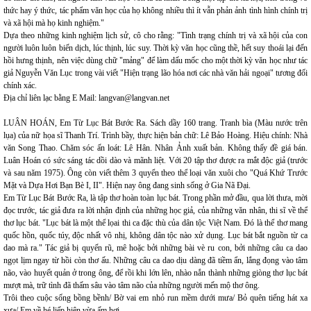
thức hay ý thức, tác phẩm văn học của họ không nhiều thì ít vẫn phản ảnh tình hình chính trị
và xã hội mà họ kinh nghiệm."
Dựa theo những kinh nghiệm lịch sử, cô cho rằng: "Tình trạng chính trị và xã hội của con
người luôn luôn biến dịch, lúc thịnh, lúc suy. Thời kỳ văn học cũng thề, hết suy thoái lại đến
hồi hưng thịnh, nên việc dùng chữ "mảng" để làm dấu mốc cho một thời kỳ văn học như tác
giả Nguyễn Văn Lục trong vài viết "Hiện trạng lão hóa nơi các nhà văn hải ngoại" tương đối
chính xác.
Địa chỉ liên lạc bằng E Mail: langvan@langvan.net
LUÂN HOÁN, Em Từ Lục Bát Bước Ra. Sách dầy 160 trang. Tranh bìa (Màu nước trên
lụa) của nữ họa sĩ Thanh Trí. Trình bầy, thực hiện bản chữ: Lê Bảo Hoàng. Hiệu chính: Nhà
văn Song Thao. Chăm sóc ấn loát: Lê Hân. Nhân Ảnh xuất bản. Không thấy đề giá bán.
Luân Hoán có sức sáng tác dồi dào và mãnh liệt. Với 20 tập thơ được ra mắt độc giả (trước
và sau năm 1975). Ông còn viết thêm 3 quyển theo thể loại văn xuôi cho "Quá Khứ Trước
Mặt và Dựa Hơi Bạn Bè I, II". Hiện nay ông đang sinh sống ở Gia Nã Đại.
Em Từ Lục Bát Bước Ra, là tập thơ hoàn toàn lục bát. Trong phần mở đầu, qua lời thưa, mời
đọc trước, tác giả đưa ra lời nhận định của những học giả, của những văn nhân, thi sĩ về thể
thơ lục bát. "Lục bát là một thể lọai thi ca đặc thù của dân tộc Việt Nam. Đó là thể thơ mang
quốc hồn, quốc túy, độc nhất vô nhị, không dân tộc nào xử dụng. Lục bát bắt nguồn từ ca
dao mà ra." Tác giả bị quyến rũ, mê hoặc bởi những bài vè ru con, bởi những câu ca dao
ngọt lịm ngay từ hồi còn thơ ấu. Những câu ca dao dịu dàng đã tiềm ẩn, lắng đọng vào tâm
não, vào huyết quản ở trong ông, để rồi khi lớn lên, nhào nắn thành những giòng thơ lục bát
mượt mà, trữ tình đã thấm sâu vào tâm não của những người mến mộ thơ ông.
Trôi theo cuộc sống bồng bềnh/ Bờ vai em nhỏ run mềm dưới mưa/ Bỏ quên tiếng hát xa
xưa/ Em về hé liếp hiên vừa ấm hơi.