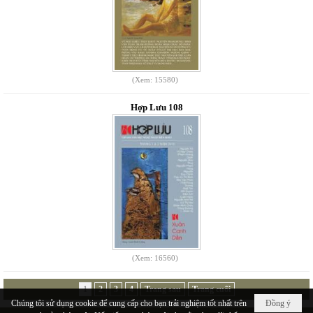
(Xem: 15580)
Hợp Lưu 108
(Xem: 16560)
1
2
3
4
Trang sau
Trang cuối
Chúng tôi sử dụng cookie để cung cấp cho bạn trải nghiệm tốt nhất trên
Đồng ý