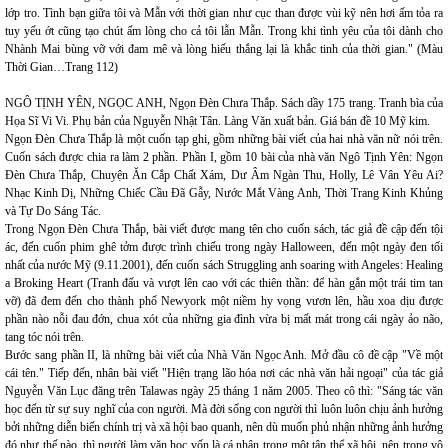
lớp tro. Tình bạn giữa tôi và Mẫn với thời gian như cục than được vùi kỹ nên hơi ấm tỏa ra
tuy yếu ớt cũng tạo chút ấm lòng cho cả tôi lẫn Mẫn. Trong khi tình yêu của tôi dành cho
Nhành Mai bùng vỡ với đam mê và lòng hiếu thắng lại là khắc tinh của thời gian." (Màu
Thời Gian…Trang 112)
NGÔ TỊNH YÊN, NGỌC ANH, Ngọn Đèn Chưa Thắp. Sách dầy 175 trang. Tranh bìa của
Họa Sĩ Vi Vi. Phụ bản của Nguyễn Nhật Tân. Làng Văn xuất bản. Giá bán đề 10 Mỹ kim.
Ngọn Đèn Chưa Thắp là một cuốn tạp ghi, gồm những bài viết của hai nhà văn nữ nói trên.
Cuốn sách được chia ra làm 2 phần. Phần I, gồm 10 bài của nhà văn Ngô Tịnh Yên: Ngọn
Đèn Chưa Thắp, Chuyện Ăn Cắp Chất Xám, Dư Âm Ngàn Thu, Holly, Lê Vân Yêu Ai?
Nhạc Kinh Dị, Những Chiếc Cầu Đã Gẫy, Nước Mắt Vàng Anh, Thời Trang Kinh Khủng
và Tự Do Sáng Tác.
Trong Ngọn Đèn Chưa Thắp, bài viết được mang tên cho cuốn sách, tác giả đề cập đến tội
ác, đến cuốn phim ghê tởm được trình chiếu trong ngày Halloween, đến một ngày đen tối
nhất của nước Mỹ (9.11.2001), đến cuốn sách Struggling anh soaring with Angeles: Healing
a Broking Heart (Tranh đấu và vượt lên cao với các thiên thần: để hàn gắn một trái tim tan
vỡ) đã đem đến cho thành phố Newyork một niềm hy vọng vươn lên, hầu xoa dịu được
phần nào nỗi đau đớn, chua xót của những gia đình vừa bị mất mát trong cái ngày ảo não,
tang tóc nói trên.
Bước sang phần II, là những bài viết của Nhà Văn Ngọc Anh. Mở đầu cô đề cập "Về một
cái tên." Tiếp đến, nhân bài viết "Hiện trạng lão hóa nơi các nhà văn hải ngoại" của tác giả
Nguyễn Văn Lục đăng trên Talawas ngày 25 tháng 1 năm 2005. Theo cô thì: "Sáng tác văn
học đến từ sự suy nghĩ của con người. Mà đời sống con người thì luôn luôn chịu ảnh hưởng
bởi những diễn biến chính trị và xã hội bao quanh, nên dù muốn phủ nhận những ảnh hưởng
đó như thế nào, thì người làm văn học vốn là cá nhân trong một tập thể xã hội, nên trong vô