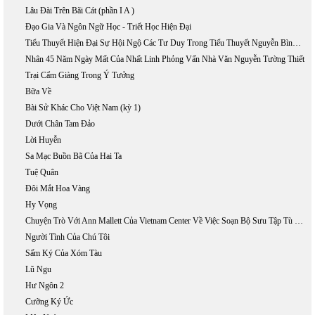
Lâu Đài Trên Bãi Cát (phần I A )
Đạo Gia Và Ngôn Ngữ Học - Triết Học Hiện Đại
Tiểu Thuyết Hiện Đại Sự Hội Ngộ Các Tư Duy Trong Tiểu Thuyết Nguyễn Bình Phương
Nhân 45 Năm Ngày Mất Của Nhất Linh Phỏng Vấn Nhà Văn Nguyễn Tường Thiết
Trại Cẩm Giàng Trong Ý Tưởng
Bữa Về
Bài Sử Khác Cho Việt Nam (kỳ 1)
Dưới Chân Tam Đảo
Lời Huyễn
Sa Mạc Buồn Bã Của Hai Ta
Tuệ Quân
Đôi Mắt Hoa Vàng
Hy Vọng
Chuyện Trò Với Ann Mallett Của Vietnam Center Về Việc Soạn Bộ Sưu Tập Tù Nhân Chính Trị Việt Nam
Người Tình Của Chú Tôi
Sấm Ký Của Xóm Tàu
Lũ Ngu
Hư Ngôn 2
Cưỡng Ký Ức