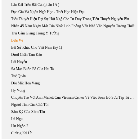
Lâu Đài Trên Bãi Cát (phần I A )
Đạo Gia Và Ngôn Ngữ Học - Triết Học Hiện Đại
Tiểu Thuyết Hiện Đại Sự Hội Ngộ Các Tư Duy Trong Tiểu Thuyết Nguyễn Bình Phương
Nhân 45 Năm Ngày Mất Của Nhất Linh Phỏng Vấn Nhà Văn Nguyễn Tường Thiết
Trại Cẩm Giàng Trong Ý Tưởng
Bữa Về
Bài Sử Khác Cho Việt Nam (kỳ 1)
Dưới Chân Tam Đảo
Lời Huyễn
Sa Mạc Buồn Bã Của Hai Ta
Tuệ Quân
Đôi Mắt Hoa Vàng
Hy Vọng
Chuyện Trò Với Ann Mallett Của Vietnam Center Về Việc Soạn Bộ Sưu Tập Tù Nhân Chính Trị Việt Nam
Người Tình Của Chú Tôi
Sấm Ký Của Xóm Tàu
Lũ Ngu
Hư Ngôn 2
Cưỡng Ký Ức