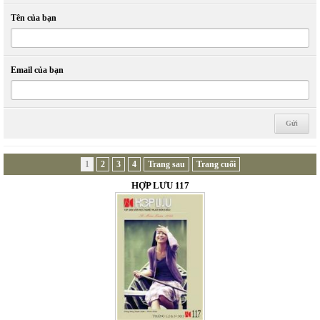
Tên của bạn
Email của bạn
1
2
3
4
Trang sau
Trang cuối
HỢP LƯU 117