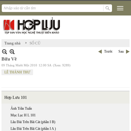
›
Trang nhà
SỐ CŨ
Trước
Sau
Bữa Về
09 Tháng Mười Một 2010
12:00 SA
(Xem: 9289)
LÊ THÁNH THƯ
Hợp Lưu 101
Ảnh Trần Tuấn
Mục Lục H L 101
Lâu Đài Trên Bãi Cát (phần I B)
Lâu Đài Trên Bãi Cát (phần I A )