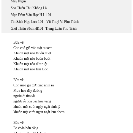
Mây Ngàn
Sao Thiên Thu Không Là...
Mạn Đàm Văn Học H L 101
Tin Sách Hợp Lưu 101 - Vũ Thuý Vi Phụ Trách
Giới Thiệu Sách Hl101- Trang Luân Phụ Trách
Bữa về
Con chó già vác mặt ra xem
Khuôn mặt nào thuổn đuột
Khuôn mặt nào buôn buốt
Khuôn mặt nào đứt ruột
Khuôn mặt nào lem luốc.
Bữa về
Con mèo già xớn xác nhìn ra
Mưa hoa đầy đường
người đi tím tái
người về hóa bạc hóa vàng
khuôn mặt cười ngầy ngật sinh lý
khuôn mặt cười ngan ngát lem nhem.
Bữa về
Ba chân bốn cẳng