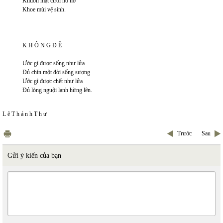
Khuôn mặt cười hơ hớ
Khoe mùi vệ sinh.
K H Ô N G Đ Ề
Ước gì được sống như lửa
Đủ chín một đời sống sượng
Ước gì được chết như lửa
Đủ lòng nguội lạnh hừng lên.
L ê T h á n h T h ư
Trước
Sau
Gửi ý kiến của bạn