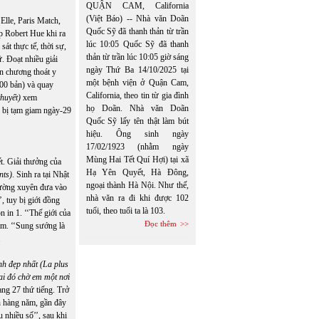
QUẬN CAM, California
(Việt Báo) -- Nhà văn Doãn
g
Elle
,
Paris Match
,
Quốc Sỹ đã thanh thản từ trần
 Robert Hue khi ra
lúc 10:05 Quốc Sỹ đã thanh
át thực tế, thời sự,
thản từ trần lúc 10:05 giờ sáng
. Đoạt nhiều giải
ngày Thứ Ba 14/10/2025 tại
n chương thoát y
một bệnh viện ở Quận Cam,
000 bản) và quay
California, theo tin từ gia đình
huyết)
xem
họ Doãn. Nhà văn Doãn
n bị tạm giam ngày-29
Quốc Sỹ lấy tên thật làm bút
hiệu. Ông sinh ngày
17/02/1923 (nhằm ngày
Mùng Hai Tết Quí Hợi) tại xã
t. Giải thưởng của
Hạ Yên Quyết, Hà Đông,
nts)
. Sinh ra tại Nhật
ngoại thành Hà Nội. Như thế,
ường xuyên đưa vào
nhà văn ra đi khi được 102
, tuy bị giới đồng
tuổi, theo tuổi ta là 103.
n in 1. ‘‘Thế giới của
Đọc thêm
ăm. ‘‘Sung sướng là
.
nh đẹp nhất (La plus
i đó chờ em một nơi
sang 27 thứ tiếng. Trở
n hàng năm, gần đây
 nhiều số’’, sau khi