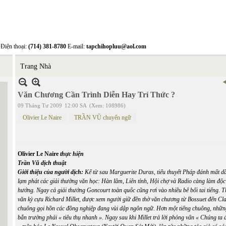
Điện thoại:
(714) 381-8780
E-mail:
tapchihopluu@aol.com
Trang Nhà
Văn Chương Cần Trình Diễn Hay Trí Thức ?
09 Tháng Tư 2009
12:00 SA
(Xem: 108986)
Olivier Le Naire
TRẦN VŨ chuyển ngữ
Olivier Le Naire
thực hiện
Trần Vũ
dịch thuật
Giới thiệu của người dịch:
Kể từ sau Marguerite Duras, tiểu thuyết Pháp đánh mất d
lạm phát các giải thưởng văn học: Hàn lâm, Liên tỉnh, Hội chợ và Radio càng làm độ
hướng. Ngay cả giải thưởng Goncourt toàn quốc cũng rơi vào nhiều bê bối tai tiếng. 
văn kỳ cựu Richard Millet, được xem người giữ đền thờ văn chương từ
Bossuet
đến
Cl
chuông gọi hồn các đồng nghiệp đang vùi dập ngôn ngữ. Hơn một tiếng chuông, nhữ
bắn trường phái « tiêu thụ nhanh ». Ngay sau khi Millet trả lời phỏng vấn « Chúng ta 