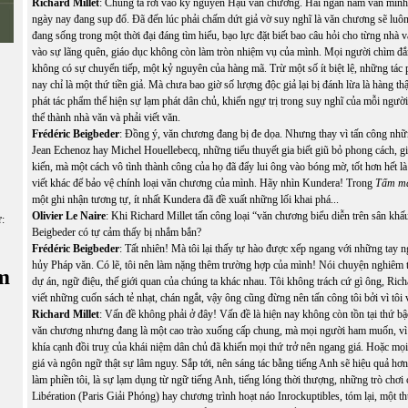
Richard Millet
: Chúng ta rơi vào kỷ nguyên Hậu văn chương. Hai ngàn năm văn minh 
ngày nay đang sụp đổ. Đã đến lúc phải chấm dứt giả vờ suy nghĩ là văn chương sẽ luôn
đang sống trong một thời đại đáng tìm hiểu, bạo lực đặt biết bao câu hỏi cho từng nhà 
vào sự lãng quên, giáo dục không còn làm tròn nhiệm vụ của mình. Mọi người chìm đ
không có sự chuyển tiếp, một kỷ nguyên của hàng mã. Trừ một số ít biệt lệ, những tá
nay chỉ là một thứ tiền giả. Mà chưa bao giờ số lượng độc giả lại bị đánh lừa là hàng t
phát tác phẩm thể hiện sự lạm phát dân chủ, khiến ngự trị trong suy nghĩ của mỗi người
thể thành nhà văn và phải viết văn.
Frédéric Beigbeder
: Đồng ý, văn chương đang bị đe dọa. Nhưng thay vì tấn công nhữ
Jean Echenoz hay Michel Houellebecq, những tiểu thuyết gia biết giũ bỏ phong cách, g
kiến, mà một cách vô tình thành công của họ đã đẩy lui ông vào bóng mờ, tốt hơn hết l
viết khác để bảo vệ chính loại văn chương của mình. Hãy nhìn Kundera! Trong
Tấm mà
một ghi nhận tương tự, ít nhất Kundera đã đề xuất những lối khai phá...
Olivier Le Naire
: Khi Richard Millet tấn công loại “văn chương biểu diễn trên sân khấu
ữ:
Beigbeder có tự cảm thấy bị nhắm bắn?
Frédéric Beigbeder
: Tất nhiên! Mà tôi lại thấy tự hào được xếp ngang với những tay
hủy Pháp văn. Có lẽ, tôi nên làm nặng thêm trường hợp của mình! Nói chuyện nghiêm tú
m
dự án, ngữ điệu, thế giới quan của chúng ta khác nhau. Tôi không trách cứ gì ông, Rich
viết những cuốn sách tẻ nhạt, chán ngắt, vậy ông cũng đừng nên tấn công tôi bởi vì tôi v
Richard Millet
: Vấn đề không phải ở đây! Vấn đề là hiện nay không còn tồn tại thứ bậ
văn chương nhưng đang là một cao trào xuống cấp chung, mà mọi người ham muốn, vì l
khía cạnh đồi truỵ của khái niệm dân chủ đã khiến mọi thứ trở nên ngang giá. Hoặc mọ
giá và ngôn ngữ thật sự lâm nguy. Sắp tới, nên sáng tác bằng tiếng Anh sẽ hiệu quả hơ
làm phiền tôi, là sự lạm dụng từ ngữ tiếng Anh, tiếng lóng thời thượng, những trò chơi 
Libération (Paris Giải Phóng) hay chương trình hoạt náo Inrockuptibles, tóm lại, một t