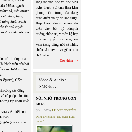
ách bán chạy phản
sáng tác văn học và phê bình
iữa Millet, người
nghệ thuật, với tinh thần khai
ố khủng bố, xiển dương
phóng, tôn trọng đa dạng
ải nhì đồng hạng
quan điểm và tự do học thuật.
 Tường thuật tranh
Hợp Lưu không nhằm đại
gôn từ phủ quyết
diện cho bất kỳ khuynh
 sự đầy vĩnh cửu của
hướng chính trị, ý thức hệ hay
tổ chức quyền lực nào, mà
xem trọng tiếng nói cá nhân,
chiều sâu suy tư và giá trị của
chữ nghĩa
 đến mức không quan
Đọc thêm
là thành viên của hội
của văn chương Pháp.
ủa
es Pythre), Giữa
Video & Audio :
Nhạc & . . .
 tấn công các đồng
 và cú pháp, tấn công
NỖI NHỚ TRONG CƠN
 những tập đoàn xuất
MƯA
(Xem: 3653)
LÊ DUY NGUYÊN
,
 vừa viết phê bình,
h luận.
Dang TN &amp; The Band from
Suno AI
g ngừng đả kích văn