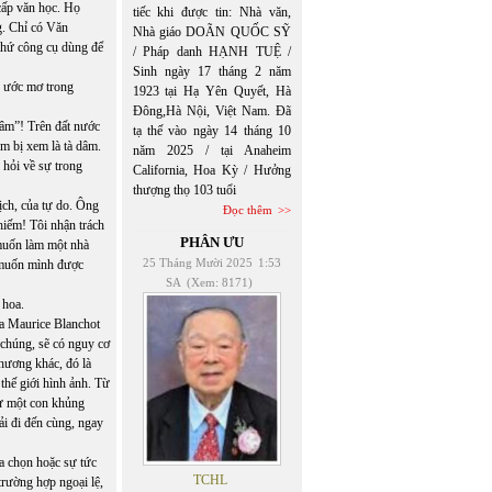
cấp văn học. Họ
tiếc khi được tin: Nhà văn,
g. Chỉ có Văn
Nhà giáo DOÃN QUỐC SỸ
 thứ công cụ dùng để
/ Pháp danh HẠNH TUỆ /
Sinh ngày 17 tháng 2 năm
g ước mơ trong
1923 tại Hạ Yên Quyết, Hà
Đông,Hà Nội, Việt Nam. Đã
dâm”! Trên đất nước
tạ thế vào ngày 14 tháng 10
m bị xem là tà dâm.
năm 2025 / tại Anaheim
u hỏi về sự trong
California, Hoa Kỳ / Hưởng
thượng thọ 103 tuổi
ịch, của tự do. Ông
Đọc thêm
phiếm! Tôi nhận trách
PHÂN ƯU
 muốn làm một nhà
25 Tháng Mười 2025
1:53
a muốn mình được
SA
(Xem: 8171)
 hoa.
ủa Maurice Blanchot
chúng, sẽ có nguy cơ
hương khác, đó là
thế giới hình ảnh. Từ
hư một con khủng
hải đi đến cùng, ngay
a chọn hoặc sự tức
TCHL
 trường hợp ngoại lệ,