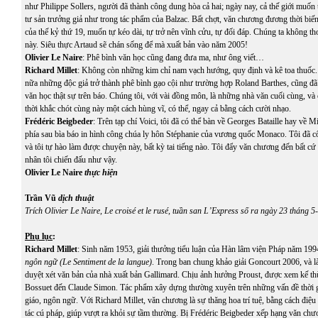
như Philippe Sollers, người đã thành công dung hòa cả hai; ngày nay, cả thế giới muốn 
tư sản trưởng giả như trong tác phẩm của Balzac. Bất chợt, văn chương đương thời bi
của thế kỷ thứ 19, muốn tự kéo dài, tự trở nên vĩnh cửu, tự đối đáp. Chúng ta không tho
này. Siêu thực Artaud sẽ chán sống để mà xuất bản vào năm 2005!
Olivier Le Naire
: Phê bình văn học cũng đang đưa ma, như ông viết…
Richard Millet
: Không còn những kim chỉ nam vạch hướng, quy định và kê toa thuốc
nữa những độc giả trở thành phê bình gạo cội như trường hợp Roland Barthes, cũng đã
văn học thật sự trên báo. Chúng tôi, với vài đồng môn, là những nhà văn cuối cùng, và
thời khắc chót cùng này một cách hùng vĩ, có thể, ngay cả bằng cách cười nhạo.
Frédéric Beigbeder
: Trên tạp chí Voici, tôi đã có thể bàn về Georges Bataille hay về 
phía sau bìa báo in hình công chúa ly hôn Stéphanie của vương quốc
Monaco
. Tôi đã 
và tôi tự hào làm được chuyện này, bất kỳ tai tiếng nào. Tôi đẩy văn chương đến bất cứ
nhân tôi chiến đấu như vậy.
Olivier Le Naire
thực hiện
Trần Vũ
dịch thuật
Trích Olivier Le Naire, Le croisé et le rusé, tuần san L’Express số ra ngày 23 tháng 5
Phụ lục
:
Richard Millet
: Sinh năm 1953, giải thưởng tiểu luận của Hàn lâm viện Pháp năm 199
ngôn ngữ (Le Sentiment de la langue)
. Trong ban chung khảo giải Goncourt 2006, và l
duyệt xét văn bản của nhà xuất bản Gallimard. Chịu ảnh hưởng Proust, được xem kế th
Bossuet
đến
Claude Simon
. Tác phẩm xây dựng thường xuyên trên những vấn đề thời gi
giáo, ngôn ngữ. Với Richard Millet, văn chương là sự thăng hoa trí tuệ, bằng cách điệ
tác cú pháp, giúp vượt ra khỏi sự tầm thường. Bị Frédéric Beigbeder xếp hạng văn chư