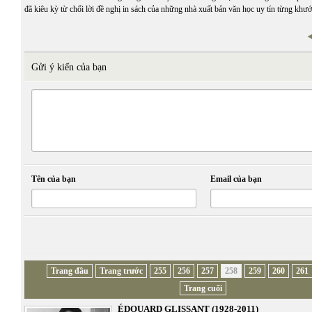
đã kiêu kỳ từ chối lời đề nghị in sách của những nhà xuất bản văn học uy tín từng khước
Gửi ý kiến của bạn
Tên của bạn
Email của bạn
Trang đầu
Trang trước
255
256
257
258
259
260
261
Trang cuối
ÉDOUARD GLISSANT (1928-2011)