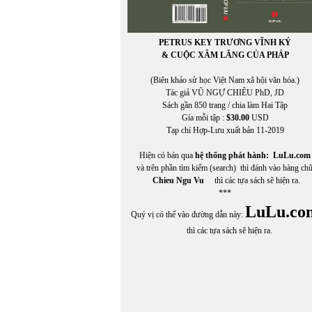
PETRUS KEY TRƯƠNG VĨNH KÝ
& CUỘC XÂM LĂNG CỦA PHÁP
(Biên khảo sử học Việt Nam xã hội văn hóa.)
Tác giả VŨ NGỰ CHIÊU PhD, JD
Sách gần 850 trang / chia làm Hai Tập
Gía mỗi tập :
$30.00
USD
Tạp chí Hợp-Lưu xuất bản 11-2019
Hiện có bán qua
hệ thống phát hành:
LuLu.com
và trên phần tìm kiếm (search) thì đánh vào hàng ch
Chieu Ngu Vu
thì các tựa sách sẽ hiện ra.
***
LuLu.co
Quý vị có thể vào đường dẫn này:
thì các tựa sách sẽ hiện ra.