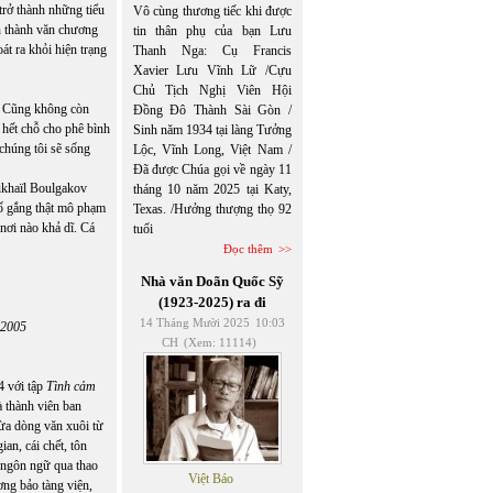
trở thành những tiểu
Vô cùng thương tiếc khi được
ến thành văn chương
tin thân phụ của bạn Lưu
át ra khỏi hiện trạng
Thanh Nga: Cụ Francis
Xavier Lưu Vĩnh Lữ /Cựu
Chủ Tịch Nghị Viên Hội
. Cũng không còn
Đồng Đô Thành Sài Gòn /
 hết chỗ cho phê bình
Sinh năm 1934 tại làng Tưởng
 chúng tôi sẽ sống
Lộc, Vĩnh Long, Việt Nam /
Đã được Chúa gọi về ngày 11
Mikhaïl Boulgakov
tháng 10 năm 2025 tại Katy,
cố gắng thật mô phạm
Texas. /Hưởng thượng thọ 92
 nơi nào khả dĩ. Cá
tuổi
Đọc thêm
Nhà văn Doãn Quốc Sỹ
(1923-2025) ra đi
14 Tháng Mười 2025
10:03
-2005
CH
(Xem: 11114)
4 với tập
Tình cảm
à thành viên ban
ừa dòng văn xuôi từ
an, cái chết, tôn
u ngôn ngữ qua thao
Việt Báo
ơng bảo tàng viện,