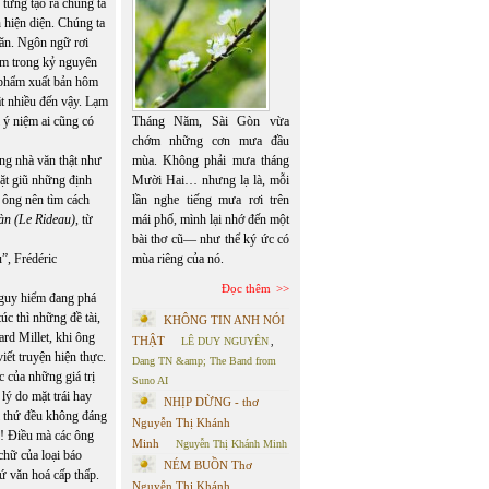
từng tạo ra chúng ta
 hiện diện. Chúng ta
văn. Ngôn ngữ rơi
ắm trong kỷ nguyên
c phẩm xuất bản hôm
hật nhiều đến vậy. Lạm
 ý niệm ai cũng có
Tháng Năm, Sài Gòn vừa
chớm những cơn mưa đầu
ng nhà văn thật như
mùa. Không phải mưa tháng
iặt giũ những định
Mười Hai… nhưng lạ là, mỗi
à ông nên tìm cách
lần nghe tiếng mưa rơi trên
n (Le Rideau)
, từ
mái phố, mình lại nhớ đến một
bài thơ cũ— như thể ký ức có
”, Frédéric
mùa riêng của nó.
Đọc thêm
 nguy hiểm đang phá
c thì những đề tài,
KHÔNG TIN ANH NÓI
ard Millet, khi ông
THẬT
LÊ DUY NGUYÊN
,
iết truyện hiện thực.
Dang TN &amp; The Band from
c của những giá trị
Suno AI
ý do mặt trái hay
NHỊP DỪNG - thơ
i thứ đều không đáng
Nguyễn Thị Khánh
n! Điều mà các ông
Minh
Nguyễn Thị Khánh Minh
chữ của loại báo
NÉM BUỒN Thơ
hứ văn hoá cấp thấp.
Nguyễn Thị Khánh