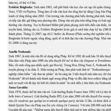
bám trụ, cố thủ vì ế ẩm.
Frédéric Beigbeder
: Sinh năm 1965, viết phê bình văn học cho các tạp chí quần chún
Voici
,
VSD
và Playboy. Từng làm cố vấn văn hoá cho tổng thư ký đảng Cộng Sản Pháp
tranh cử tổng thống năm 2002. Chủ trương văn chương phải biểu dương phái tính, bám s
và tiếp cận độc giả bằng mọi phương tiện. Dùng văn nói pha trộn tiếng lóng và Anh ngữ
thưởng văn chương. Tuy bị Richard Millet phê phán phong cách biểu diễn sân khấu, vă
truyền hình, không câu cú, Frédéric Beigbeder là tác giả có sách bán chạy kỷ lục (380.
thành phim. Tháng 12-2007, tạp chí
L'Atelier du Roman (Phân xưởng thử nghiệm tiểu t
Beigbeder là bước ngoặc sống động, quốc tế và thời đại của văn chương Pháp. Nhà vă
01-2008 vì dùng ma túy.
Amélie Nothomb:
Sinh 1967, là một nhà văn Bỉ sử dụng tiếng Pháp. Kể từ 1992 đã xuất bản 16 tiểu thuyế
Hàn lâm viện Pháp năm 1999 cho tiểu thuyết
Đê mê và Run rẩy (Stupeur et Trembleme
Bản, rồi sinh sống qua nhiều quốc gia Hoa kỳ, Trung Hoa, Đông Nam Á, Nothomb th
truyện phong vị lạ châu Á. Hiện tượng tại Pháp, làm phát sinh tĩnh từ ‘‘Nothombesque’’
nghiệp châm biếm ‘‘xẩy thai tác phẩm’’ do bà sáng tác 3 tiểu thuyết một năm tuy chỉ chọ
Nothomb’’ đã trở thành một thành ngữ trong tiếng Pháp và đều đặn best-sellers hằng n
một sự tuyệt vời đã dạy tôi biết tôi chính là mình’’ là cách diễn ý tiêu biểu của Nothomb
Anna Gavalda:
Sinh 1970, thuộc thế hệ nhà văn trẻ. Giải thưởng Radio France Inter 1992 với
Lá thư tì
belle lettre d’amour)
. Giải thưởng Radio RTL-Lire năm 2000 với tiểu thuyết
Em mong a
nào (Je voudrais que quelqu'un m'attende quelque part)
, tái bản 12 lần, và được dịch 
thành Quỳnh Dao của Pháp sau
Em yêu chàng (Je l’aimais)
. Với trên 200.000 sách bá
Gavalda đã mỉa mai: ‘‘Những trang tiểu thuyết diễm tình giá trị hơn những tấm chi phiếu