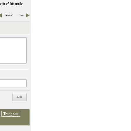
 từ cô lúc trước.
Trước
Sau
Trang sau