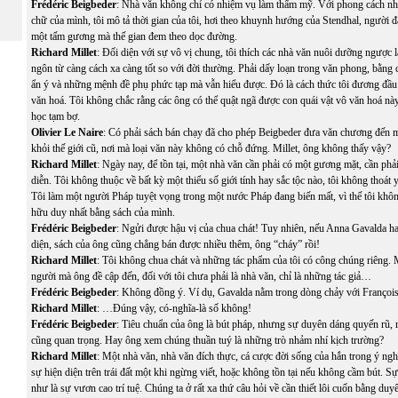
Frédéric Beigbeder
: Nhà văn không chỉ có nhiệm vụ làm thẩm mỹ. Với phong cách nhị
chữ của mình, tôi mô tả thời gian của tôi, hơi theo khuynh hướng của Stendhal, người đã
một tấm gương mà thế gian đem theo dọc đường.
Richard Millet
: Đối diện với sự vô vị chung, tôi thích các nhà văn nuôi dưỡng ngược l
ngôn từ càng cách xa càng tốt so với đời thường. Phải dấy loạn trong văn phong, bằng 
ẩn ý và những mệnh đề phụ phức tạp mà vẫn hiểu được. Đó là cách thức tôi đương đầu
văn hoá. Tôi không chắc rằng các ông có thể quật ngã được con quái vật vô văn hoá này
học tạm bợ.
Olivier Le Naire
: Có phải sách bán chạy đã cho phép Beigbeder đưa văn chương đến m
khỏi thế giới cũ, nơi mà loại văn này không có chỗ đứng. Millet, ông không thấy vậy?
Richard Millet
: Ngày nay, để tồn tại, một nhà văn cần phải có một gương mặt, cần phả
diễn. Tôi không thuộc về bất kỳ một thiểu số giới tính hay sắc tộc nào, tôi không thoát y
Tôi làm một người Pháp tuyệt vọng trong một nước Pháp đang biến mất, vì thế tôi không
hữu duy nhất bằng sách của mình.
Frédéric Beigbeder
: Ngửi được hậu vị của chua chát! Tuy nhiên, nếu Anna Gavalda ha
diện, sách của ông cũng chẳng bán được nhiều thêm, ông “cháy” rồi!
Richard Millet
: Tôi không chua chát và những tác phẩm của tôi có công chúng riêng.
người mà ông đề cập đến, đối với tôi chưa phải là nhà văn, chỉ là những tác giả…
Frédéric Beigbeder
: Không đồng ý. Ví dụ, Gavalda nằm trong dòng chảy với Franço
Richard Millet
: …Đúng vậy, có-nghĩa-là số không!
Frédéric Beigbeder
: Tiêu chuẩn của ông là bút pháp, nhưng sự duyên dáng quyến rũ,
cũng quan trọng. Hay ông xem chúng thuần tuý là những trò nhảm nhí kịch trường?
Richard Millet
: Một nhà văn, nhà văn đích thực, cá cược đời sống của hắn trong ý ng
sự hiện diện trên trái đất một khi ngừng viết, hoặc không tồn tại nếu không cầm bút. S
như là sự vươn cao trí tuệ. Chúng ta ở rất xa thứ câu hỏi về cần thiết lôi cuốn bằng du