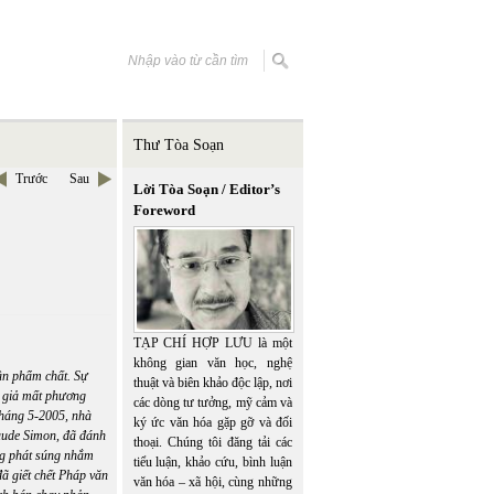
Thư Tòa Soạn
Trước
Sau
Lời Tòa Soạn / Editor’s
Foreword
TẠP CHÍ HỢP LƯU là một
không gian văn học, nghệ
ần phẩm chất. Sự
thuật và biên khảo độc lập, nơi
c giả mất phương
các dòng tư tưởng, mỹ cảm và
Tháng 5-2005, nhà
ký ức văn hóa gặp gỡ và đối
aude Simon
, đã đánh
thoại. Chúng tôi đăng tải các
ng phát súng nhắm
tiểu luận, khảo cứu, bình luận
đã giết chết Pháp văn
văn hóa – xã hội, cùng những