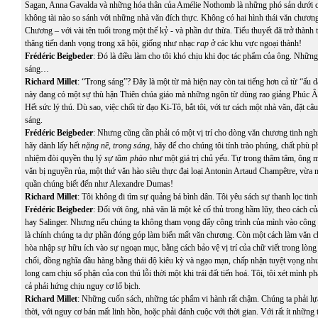
Sagan, Anna Gavalda và những hóa thân của Amélie Nothomb là những phó sản dưới 
không tài nào so sánh với những nhà văn đích thực. Không có hai hình thái văn chươn
Chương – với vài tên tuổi trong một thế kỷ - và phần dư thừa. Tiểu thuyết đã trở thành
thăng tiến danh vọng trong xã hội, giống như nhạc
rap
ở các khu vực ngoại thành!
Frédéric Beigbeder
: Đó là điều làm cho tôi khó chịu khi đọc tác phẩm của ông. Nhữn
sáng…
Richard Millet
: “Trong sáng”? Đây là một từ mà hiện nay còn tai tiếng hơn cả từ “ấu 
này đang có một sự thù hận Thiên chúa giáo mà những ngôn từ dùng rao giảng Phúc Â
Hết sức lý thú. Dù sao, việc chối từ đạo Ki-Tô, bắt tôi, với tư cách một nhà văn, đặt câ
sáng.
Frédéric Beigbeder
: Nhưng cũng cần phải có một vị trí cho dòng văn chương tinh ngh
hãy dành lấy hết
nặng nề, trong sáng
, hãy để cho chúng tôi tính trào phúng, chất phù 
nhiệm đòi quyền thụ lý
sự tầm phào
như một giá trị chủ yếu. Tự trong thâm tâm, ông
văn bị nguyền rủa, một thứ văn hào siêu thực đại loại Antonin Artaud Champêtre, vừ
quần chúng biết đến như Alexandre Dumas!
Richard Millet
: Tôi không đi tìm sự quảng bá bình dân. Tôi yêu sách sự thanh lọc tinh
Frédéric Beigbeder
: Đối với ông, nhà văn là một kẻ cố thủ trong hầm lũy, theo cách c
hay Salinger. Nhưng nếu chúng ta không tham vọng đẩy công trình của mình vào công 
là chính chúng ta dự phần đóng góp làm biến mất văn chương. Còn một cách làm văn c
hòa nhập sự hữu ích vào sự ngoạn mục, bằng cách bảo vệ vị trí của chữ viết trong lòng 
chối, đồng nghĩa đầu hàng bằng thái độ kiêu kỳ và ngạo mạn, chấp nhận tuyệt vọng n
long cam chịu số phận của con thú lỗi thời một khi trái đất tiến hoá. Tôi, tôi xét mình p
cả phải hứng chịu nguy cơ lố bịch.
Richard Millet
: Những cuốn sách, những tác phẩm vi hành rất chậm. Chúng ta phải lự
thời, với nguy cơ bán mất linh hồn, hoặc phải đánh cuộc với thời gian. Với rất ít những