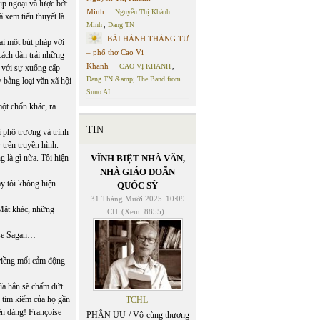
p ngoại và lược bớt
Minh
Nguyễn Thị Khánh
 xem tiểu thuyết là
Minh
,
Dang TN
BÀI HÀNH THÁNG TƯ
ại một bút pháp với
– phổ thơ Cao Vị
cách dàn trải những
Khanh
CAO VỊ KHANH
,
 với sự xuống cấp
Dang TN &amp; The Band from
 bằng loại văn xã hội
Suno AI
ột chốn khác, ra
TIN
i phô trương và trình
 trên truyền hình.
 là gì nữa. Tôi hiện
VĨNH BIỆT NHÀ VĂN,
NHÀ GIÁO DOÃN
y tôi không hiện
QUỐC SỸ
31 Tháng Mười 2025
10:09
 Mặt khác, những
CH
(Xem: 8855)
ise Sagan…
 riềng mối cảm động
hĩa hắn sẽ chấm dứt
ự tìm kiếm của họ gần
TCHL
yên dáng! Françoise
PHÂN ƯU / Vô cùng thương