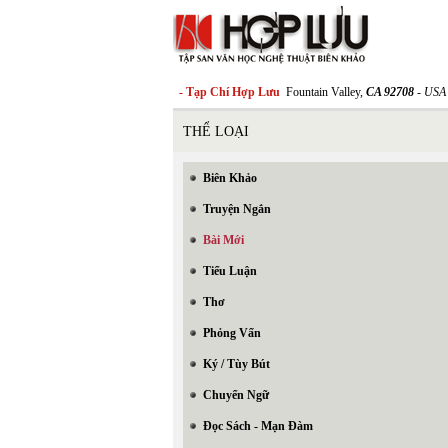
- Tạp Chí Hợp Lưu
Fountain Valley,
CA 92708
- USA
THỂ LOẠI
Biên Khảo
Truyện Ngắn
Bài Mới
Tiểu Luận
Thơ
Phỏng Vấn
Ký / Tùy Bút
Chuyển Ngữ
Đọc Sách - Mạn Đàm