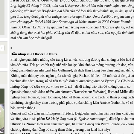
» trên báo Le Nouvel Observateur (Người Quan Sát Mới), lập tức những tác giả có s
ứng. Ngày 23 tháng 5-2005, tuần san L’Express chủ trì bàn tròn tranh luận trực tiếp g
gác cổng văn hoá, và Beigbeder, đại biểu của thể loại tiểu thuyết hình sự, vụ án, sự c
giới tính, từng đoạt giải nhất
Independent Foreign Fiction Award
2005 trong lúc hai gi
trao cho nguyên Nobel 1998 José Saramago và Nobel tương lai 2006 Orhan Pamuk...
luận do Olivier Le Naire, ký giả phụ trách trang văn nghệ của L’Express ghi lại, với n
không dung thứ ở cả hai phía. Những vấn đề đặt ra, hai năm sau, còn nguyên tính thời
mọi nền văn học trên thế giới.
*
Dẫn nhập của Olivier Le Naire:
Phải nghe quá nhiều những cáo trạng kết án văn chương đương đại, chúng ta bão hoà
tâm đến nữa. Trừ phi chính một nhà văn lỗi lạc, khó tánh và thông thường kín đáo, vừa 
đồng giám định của nhà xuất bản Gallimard, đã đích thân thông báo đám tang sắp đến 
Không tuân thủ quy ước ngầm giữa các văn gia, Richard Millet - 52 tuổi và là tác giả c
ba chục đầu sách, trong số có tiểu thuyết
Vinh quang của giòng họ Pythre (La Gloire d
những bóng mờ (Ma vie parmi les ombres)
- đã đi thẳng vào vấn đề không quanh co.
Qua tập phỏng vấn
Sách nhiễu văn chương (Harcèlement littéraire)
, Richard Millet đã
nghiệp Jean Rouaud, Jean Echenoz, Michel Houellebecq, chê trách họ thiếu phong cách
cả những tác giả chạy theo trường phái phục vụ đại chúng kiểu Amélie Nothomb, và cả
bản, truyền thông…
Qua lời mời của tuần san L’Express, Frédéric Beigbeder, một nhà văn vừa làm xuất bản,
và cũng vừa in tác phẩm
Kẻ ích kỷ lãng mạn (L’Egoïste romantique)
, đã chấp nhận tran
Olivier Le Naire:
Hơn năm chục năm qua, từ Julien Gracq đến Pierre Jourde, đã khôn
chương đương đại! Ông bổ sung thêm điều gì trong trận khai hoả này?