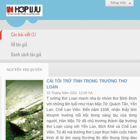
Tiếng Việt
Các bài viết (1)
Về tác giả
Danh sách tác giả
NGUYỄN THỊ QUYÊN
CÁI TÔI TRỮ TÌNH TRONG TRƯỜNG THƠ
LOẠN
15 Tháng Năm 2011
12:00 SA
T rường thơ Loạn manh nha từ nhóm thơ Bình Định
với những tên tuổi như Hàn Mặc Tử, Quách Tấn, Yến
Lan, Chế Lan Viên. Đến năm 1936, nhận thấy tính
khuynh hướng nổi trội trong sáng tác của từng
người, Hàn Mặc Tử đã chủ trương thành lập trường
thơ Loạn cùng với Yến Lan, Bích Khê và Chế Lan
Viên. Từ đó mà trường thơ Loạn thực hiện cuộc hành
trình đi từ âm vang Đường thi đến thung lũng đau