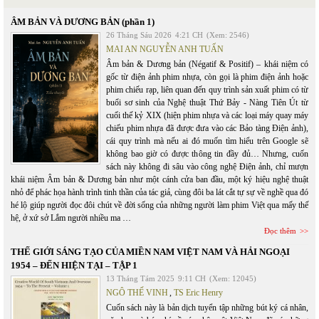
ÂM BẢN VÀ DƯƠNG BẢN (phần 1)
26 Tháng Sáu 2026
4:21 CH
(Xem: 2546)
MAI AN NGUYỄN ANH TUẤN
Âm bản & Dương bản (Négatif & Positif) – khái niệm có
gốc từ điện ảnh phim nhựa, còn gọi là phim điện ảnh hoặc
phim chiếu rạp, liên quan đến quy trình sản xuất phim có từ
buổi sơ sinh của Nghệ thuật Thứ Bảy - Nàng Tiên Út từ
cuối thế kỷ XIX (hiện phim nhựa và các loại máy quay máy
chiếu phim nhựa đã được đưa vào các Bảo tàng Điện ảnh),
cái quy trình mà nếu ai đó muốn tìm hiểu trên Google sẽ
không bao giờ có được thông tin đầy đủ… Nhưng, cuốn
sách này không đi sâu vào công nghệ Điện ảnh, chỉ mượn
khái niệm Âm bản & Dương bản như một cánh cửa ban đầu, một ký hiệu nghệ thuật
nhỏ để phác họa hành trình tinh thần của tác giả, cùng đôi ba lát cắt tự sự về nghề qua đó
hé lộ giúp người đọc đôi chút về đời sống của những người làm phim Việt qua mấy thế
hệ, ở xứ sở Lắm người nhiều ma …
Đọc thêm
THẾ GIỚI SÁNG TẠO CỦA MIỀN NAM VIỆT NAM VÀ HẢI NGOẠI
1954 – ĐẾN HIỆN TẠI – TẬP 1
13 Tháng Tám 2025
9:11 CH
(Xem: 12045)
NGÔ THẾ VINH
,
TS Eric Henry
Cuốn sách này là bản dịch tuyển tập những bút ký cá nhân,