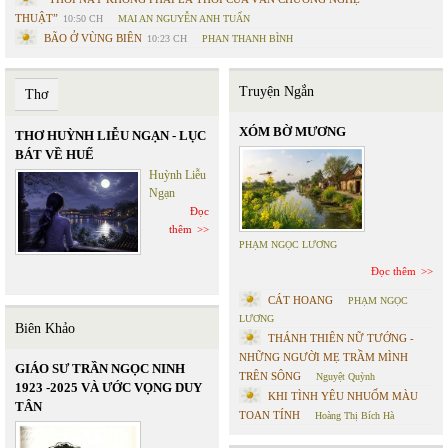
THUẬT”
10:50 CH
MAI AN NGUYỄN ANH TUẤN
BÃO Ở VÙNG BIÊN
10:23 CH
PHAN THANH BÌNH
Truyện Ngắn
Thơ
XÓM BỜ MƯƠNG
THƠ HUỲNH LIỄU NGẠN - LỤC
BÁT VỀ HUẾ
Huỳnh Liễu
Ngạn
Đọc
thêm
PHẠM NGỌC LƯƠNG
Đọc thêm
CÁT HOANG
PHẠM NGỌC
LƯƠNG
Biên Khảo
THÁNH THIÊN NỮ TƯỚNG -
NHỮNG NGƯỜI MẸ TRẦM MÌNH
GIÁO SƯ TRẦN NGỌC NINH
TRÊN SÔNG
Nguyệt Quỳnh
1923 -2025 VÀ ƯỚC VỌNG DUY
KHI TÌNH YÊU NHUỐM MÀU
TÂN
TOAN TÍNH
Hoàng Thị Bích Hà