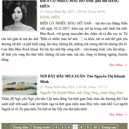
BIỂN CÓ NHIỀU MÀU HỞ ANH- phổ thơ ĐẶNG
HIỀN
25 Tháng Mười Hai 2025
1:09 SA
(Xem: 8294)
ĐẶNG HIỀN
BIỂN CÓ NHIỀU MÀU HỞ ANH – bài thơ của Đặng Hiền
viết ngày 16.12.2017, hôm nay trở lại trong một hình hài mới:
Blue Rock, với giọng nam trầm ấm, chậm rãi và đầy suy tư. Từ
câu hỏi giản dị mà ám ảnh “Biển có nhiều màu hở anh…”, ca khúc mở ra một thế giới yêu
thương rất đời: cà phê buổi sáng, âm nhạc không lời, những ước mong nhỏ bé nhưng bền bỉ.
Giai điệu Blue Rock khoác lên bài thơ một lớp sóng mới – vừa hoang hoải, vừa ấm nồng –
để tình yêu vang lên như biển: không chỉ một màu, mà sâu, rộng và không ngừng chuyển
động.
Đọc thêm
NƠI BẮT ĐẦU MÙA XUÂN- Thơ Nguyễn Thị Khánh
Minh
21 Tháng Mười Hai 2025
2:39 SA
(Xem: 12177)
Nguyễn Thị Khánh Minh
,
ảnh Tùng Tùng
,
tranh Đặng Hiền
Thầm dỗ Ngủ yên Ngủ yên nhe Cây mùa đông Sợi thời gian Dali chảy dài thương đợi Chờ
xanh miết trời xanh Giấc mơ thiên nga và thời gian miên man Mọc trên cành khô Gọi người
Người sẽ về Từ phía biển Tôi biết từ lâu Nỗi chợ đợi biển khơi
Đọc thêm
Trang đầu
Trang trước
4
5
6
7
8
9
10
Trang sau