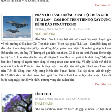
quơ tay lấy hành lý và lục tục ra khỏi xe.
Đọc thêm
PHÂN TÍCH ẢNH HƯỞNG XUNG ĐỘT BIÊN GIỚI
THÁI LAN – CAM BỐT TRÊN TIẾN ĐỘ XÂY DỰNG
KÊNH ĐÀO FUNAN TECHO
30 Tháng Mười Hai 2025
2:20 SA
(Xem: 7235)
NGÔ THẾ VINH
Dẫn Nhập: Sau khi đọc bài viết thứ 7 mới đây, một chuyên gia
về môi trường từ Đại học Cần Thơ nhận định: “Hiện nay, giữa Thái Lan – Cam Bốt đang có
đấu pháo tranh chấp biên giới, chưa dừng được, phần thua thiệt có lẽ nghiêng về phía Cam
Bốt nhiều hơn, dù ông TT Trump có gọi điện can thiệp. Có lẽ dự án kênh Funan Techo tiếp
tục bị "treo", khó triển khai lúc này, dù đã gần 3 năm Hun Sen phát lệnh khởi công.” Một số
bạn đọc ở trong và ngoài nước cũng có cùng nhận định như vậy. Và đây là bài viết thứ 8
như một Đánh giá Phân tích Ảnh hưởng cuộc xung đột biên giới giữa Thái Lan – Cam Bốt
trên Tiến độ Công trình Xây dựng Kênh đào Funan Techo. Bài này được viết từ ngày
07.12.2025 khi cuộc chiến tranh biên giới Cam Bốt – Thái Lan tái bộc phát, cuộc chiến đã
bước sang ngày thứ 20 với nhiều thương vong cho cả hai bên.
Đọc thêm
TÌNH THƠ
30 Tháng Mười Hai 2025
2:15 SA
(Xem: 9389)
THÁI THANH
Nhờ có Facebook mình và Miên đã gặp lại nhau. Cô bạn thuở