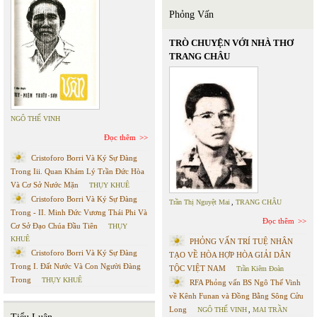
Phỏng Vấn
TRÒ CHUYỆN VỚI NHÀ THƠ
TRANG CHÂU
NGÔ THẾ VINH
Đọc thêm
Cristoforo Borri Và Ký Sự Đàng
Trong Iii. Quan Khám Lý Trần Đức Hòa
Và Cơ Sở Nước Mặn
THỤY KHUÊ
Cristoforo Borri Và Ký Sự Đàng
Trần Thị Nguyệt Mai
,
TRANG CHÂU
Trong - II. Minh Đức Vương Thái Phi Và
Đọc thêm
Cơ Sở Đạo Chúa Đầu Tiên
THỤY
KHUÊ
PHỎNG VẤN TRÍ TUỆ NHÂN
Cristoforo Borri Và Ký Sự Đàng
TẠO VỀ HÒA HỢP HÒA GIẢI DÂN
Trong I. Đất Nước Và Con Người Đàng
TỘC VIỆT NAM
Trần Kiêm Đoàn
Trong
THỤY KHUÊ
RFA Phỏng vấn BS Ngô Thế Vinh
về Kênh Funan và Đồng Bằng Sông Cửu
Long
NGÔ THẾ VINH
,
MAI TRẦN