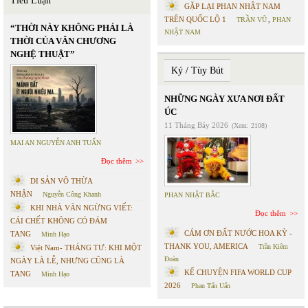
Tiểu Luận
GẶP LẠI PHAN NHẬT NAM
TRÊN QUỐC LỘ 1
TRẦN VŨ
,
PHAN
“THỜI NÀY KHÔNG PHẢI LÀ
NHẬT NAM
THỜI CỦA VĂN CHƯƠNG
NGHỆ THUẬT”
Ký / Tùy Bút
NHỮNG NGÀY XƯA NƠI ĐẤT
ÚC
11 Tháng Bảy 2026
(Xem: 2108)
MAI AN NGUYỄN ANH TUẤN
Đọc thêm
DI SẢN VÔ THỪA
NHẬN
Nguyễn Công Khanh
PHAN NHẬT BẮC
KHI NHÀ VĂN NGỪNG VIẾT:
Đọc thêm
CÁI CHẾT KHÔNG CÓ ĐÁM
CÁM ƠN ĐẤT NƯỚC HOA KỲ -
TANG
Minh Hạo
THANK YOU, AMERICA
Trần Kiêm
Việt Nam- THÁNG TƯ: KHI MỘT
Đoàn
NGÀY LÀ LỄ, NHƯNG CŨNG LÀ
KỂ CHUYỆN FIFA WORLD CUP
TANG
Minh Hạo
2026
Phan Tấn Uẩn