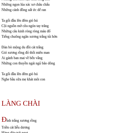
Những ngọn lúa xác xơ châu chấu
Những cánh đồng uất ức dế ran
Ta gối đầu lên đêm gió hú
Cội nguồn mở cửa ngón tay trăng
Những câu kinh ròng ròng máu đổ
Tiếng chuông ngân xương trắng tủi hờn
Đàn bò mộng du đồi cát trắng
Gió xương rồng đỏ thổi miên man
Ai gánh ban mai về bến vắng
Những con thuyền ngái ngủ bão dông
Ta gối đầu lên đêm gió hú
Nghe bầu sữa mẹ khát môi con
LÀNG CHÀI
Đ
ỉnh trắng xương rồng
Triền cát liễu dương
Hàng dừa trái ngọt