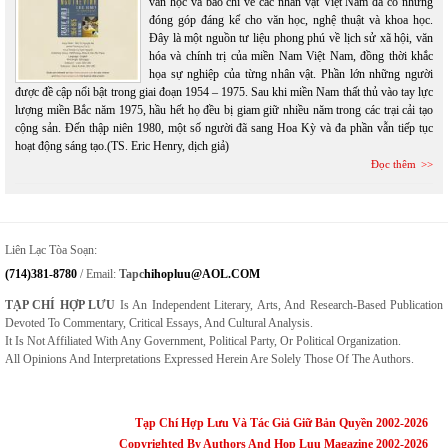
văn học và báo chí về các nhân vật Việt Nam đã có những
đóng góp đáng kể cho văn học, nghệ thuật và khoa học.
Đây là một nguồn tư liệu phong phú về lịch sử xã hội, văn
hóa và chính trị của miền Nam Việt Nam, đồng thời khắc
họa sự nghiệp của từng nhân vật. Phần lớn những người
được đề cập nổi bật trong giai đoạn 1954 – 1975. Sau khi miền Nam thất thủ vào tay lực
lượng miền Bắc năm 1975, hầu hết họ đều bị giam giữ nhiều năm trong các trại cải tạo
cộng sản. Đến thập niên 1980, một số người đã sang Hoa Kỳ và đa phần vẫn tiếp tục
hoạt động sáng tạo.(TS. Eric Henry, dịch giả)
Đọc thêm
Liên Lạc Tòa Soạn:
(714)381-8780
/ Email:
Tapc
Hihopluu@AOL.COM
TẠP CHÍ HỢP LƯU
Is An Independent Literary, Arts, And Research-Based Publication
Devoted To Commentary, Critical Essays, And Cultural Analysis.
It Is Not Affiliated With Any Government, Political Party, Or Political Organization.
All Opinions And Interpretations Expressed Herein Are Solely Those Of The Authors.
Tạp Chí Hợp Lưu Và Tác Giả Giữ Bản Quyền 2002-2026
Copyrighted By Authors And Hop Luu Magazine 2002-2026