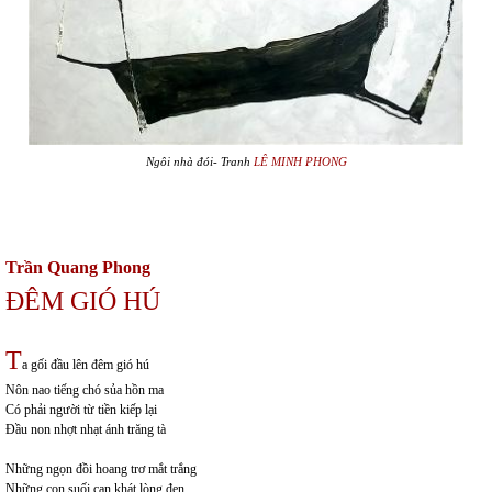
Ngôi nhà đói- Tranh
LÊ MINH PHONG
Trần Quang Phong
ĐÊM GIÓ HÚ
T
a gối đầu lên đêm gió hú
Nôn nao tiếng chó sủa hồn ma
Có phải người từ tiền kiếp lại
Đầu non nhợt nhạt ánh trăng tà
Những ngọn đồi hoang trơ mắt trắng
Những con suối cạn khát lòng đen