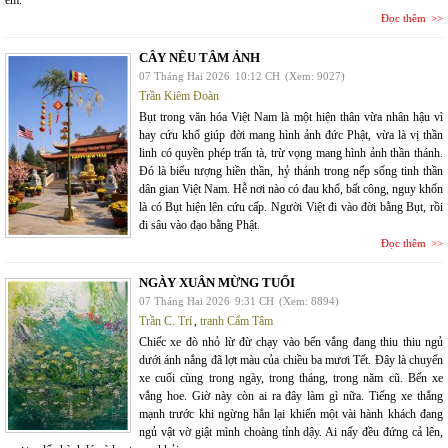
Đọc thêm
CÂY NÊU TÂM ẢNH
07 Tháng Hai 2026
10:12 CH
(Xem: 9027)
Trần Kiêm Đoàn
Bụt trong văn hóa Việt Nam là một hiện thân vừa nhân hậu vì
hay cứu khổ giúp đời mang hình ảnh đức Phật, vừa là vị thần
linh có quyền phép trấn tà, trừ vọng mang hình ảnh thần thánh.
Đó là biểu tượng hiền thần, hỷ thánh trong nếp sống tinh thần
dân gian Việt Nam. Hễ nơi nào có đau khổ, bất công, nguy khốn
là có Bụt hiện lên cứu cấp. Người Việt đi vào đời bằng Bụt, rồi
đi sâu vào đạo bằng Phật.
Đọc thêm
NGÀY XUÂN MỪNG TUỔI
07 Tháng Hai 2026
9:31 CH
(Xem: 8894)
Trần C. Trí
,
tranh Cẩm Tâm
Chiếc xe đò nhỏ lừ đừ chạy vào bến vắng đang thiu thiu ngủ
dưới ánh nắng đã lợt màu của chiều ba mươi Tết. Đây là chuyến
xe cuối cùng trong ngày, trong tháng, trong năm cũ. Bến xe
vắng hoe. Giờ này còn ai ra đây làm gì nữa. Tiếng xe thắng
mạnh trước khi ngừng hẳn lại khiến một vài hành khách đang
ngủ vật vờ giật mình choàng tỉnh dậy. Ai nấy đều đứng cả lên,