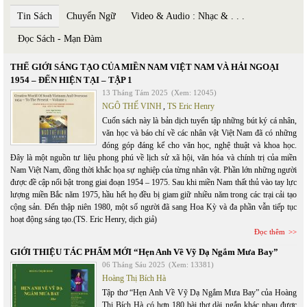
Tin Sách
Chuyển Ngữ
Video & Audio : Nhạc & . . .
Đọc Sách - Mạn Đàm
THẾ GIỚI SÁNG TẠO CỦA MIỀN NAM VIỆT NAM VÀ HẢI NGOẠI
1954 – ĐẾN HIỆN TẠI – TẬP 1
13 Tháng Tám 2025
(Xem: 12045)
NGÔ THẾ VINH
,
TS Eric Henry
Cuốn sách này là bản dịch tuyển tập những bút ký cá nhân,
văn học và báo chí về các nhân vật Việt Nam đã có những
đóng góp đáng kể cho văn học, nghệ thuật và khoa học.
Đây là một nguồn tư liệu phong phú về lịch sử xã hội, văn hóa và chính trị của miền
Nam Việt Nam, đồng thời khắc họa sự nghiệp của từng nhân vật. Phần lớn những người
được đề cập nổi bật trong giai đoạn 1954 – 1975. Sau khi miền Nam thất thủ vào tay lực
lượng miền Bắc năm 1975, hầu hết họ đều bị giam giữ nhiều năm trong các trại cải tạo
cộng sản. Đến thập niên 1980, một số người đã sang Hoa Kỳ và đa phần vẫn tiếp tục
hoạt động sáng tạo.(TS. Eric Henry, dịch giả)
Đọc thêm
GIỚI THIỆU TÁC PHẨM MỚI “Hẹn Anh Về Vỹ Dạ Ngắm Mưa Bay”
06 Tháng Sáu 2025
(Xem: 13381)
Hoàng Thị Bích Hà
Tập thơ “Hẹn Anh Về Vỹ Dạ Ngắm Mưa Bay” của Hoàng
Thị Bích Hà có hơn 180 bài thơ dài ngắn khác nhau được