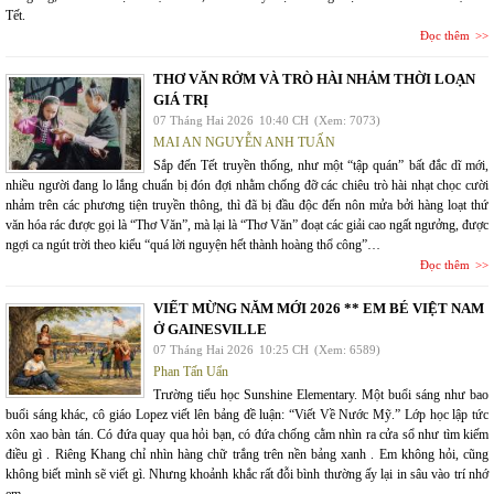
Tết.
Đọc thêm
THƠ VĂN RỞM VÀ TRÒ HÀI NHẢM THỜI LOẠN
GIÁ TRỊ
07 Tháng Hai 2026
10:40 CH
(Xem: 7073)
MAI AN NGUYỄN ANH TUẤN
Sắp đến Tết truyền thống, như một “tập quán” bất đắc dĩ mới,
nhiều người đang lo lắng chuẩn bị đón đợi nhằm chống đỡ các chiêu trò hài nhạt chọc cười
nhảm trên các phương tiện truyền thông, thì đã bị đầu độc đến nôn mửa bởi hàng loạt thứ
văn hóa rác được gọi là “Thơ Văn”, mà lại là “Thơ Văn” đoạt các giải cao ngất ngưởng, được
ngợi ca ngút trời theo kiểu “quá lời nguyện hết thành hoàng thổ công”…
Đọc thêm
VIẾT MỪNG NĂM MỚI 2026 ** EM BÉ VIỆT NAM
Ở GAINESVILLE
07 Tháng Hai 2026
10:25 CH
(Xem: 6589)
Phan Tấn Uẩn
Trường tiểu học Sunshine Elementary. Một buổi sáng như bao
buổi sáng khác, cô giáo Lopez viết lên bảng đề luận: “Viết Về Nước Mỹ.” Lớp học lập tức
xôn xao bàn tán. Có đứa quay qua hỏi bạn, có đứa chống cằm nhìn ra cửa sổ như tìm kiếm
điều gì . Riêng Khang chỉ nhìn hàng chữ trắng trên nền bảng xanh . Em không hỏi, cũng
không biết mình sẽ viết gì. Nhưng khoảnh khắc rất đỗi bình thường ấy lại in sâu vào trí nhớ
em.