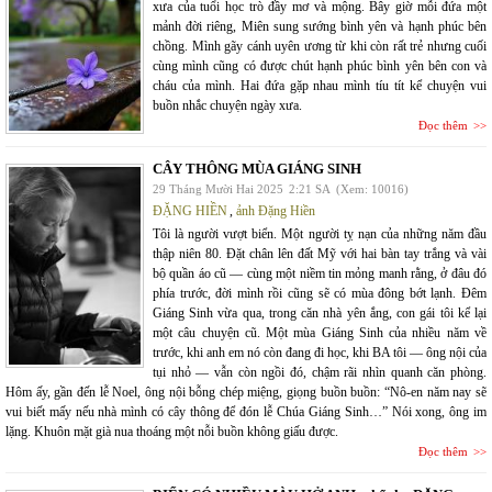
xưa của tuổi học trò đầy mơ và mộng. Bây giờ mỗi đứa một
mảnh đời riêng, Miên sung sướng bình yên và hạnh phúc bên
chồng. Mình gãy cánh uyên ương từ khi còn rất trẻ nhưng cuối
cùng mình cũng có được chút hạnh phúc bình yên bên con và
cháu của mình. Hai đứa gặp nhau mình tíu tít kể chuyện vui
buồn nhắc chuyện ngày xưa.
Đọc thêm
CÂY THÔNG MÙA GIÁNG SINH
29 Tháng Mười Hai 2025
2:21 SA
(Xem: 10016)
ĐẶNG HIỀN
,
ảnh Đặng Hiền
Tôi là người vượt biển. Một người tỵ nạn của những năm đầu
thập niên 80. Đặt chân lên đất Mỹ với hai bàn tay trắng và vài
bộ quần áo cũ — cùng một niềm tin mỏng manh rằng, ở đâu đó
phía trước, đời mình rồi cũng sẽ có mùa đông bớt lạnh. Đêm
Giáng Sinh vừa qua, trong căn nhà yên ắng, con gái tôi kể lại
một câu chuyện cũ. Một mùa Giáng Sinh của nhiều năm về
trước, khi anh em nó còn đang đi học, khi BA tôi — ông nội của
tụi nhỏ — vẫn còn ngồi đó, chậm rãi nhìn quanh căn phòng.
Hôm ấy, gần đến lễ Noel, ông nội bỗng chép miệng, giọng buồn buồn: “Nô-en năm nay sẽ
vui biết mấy nếu nhà mình có cây thông để đón lễ Chúa Giáng Sinh…” Nói xong, ông im
lặng. Khuôn mặt già nua thoáng một nỗi buồn không giấu được.
Đọc thêm