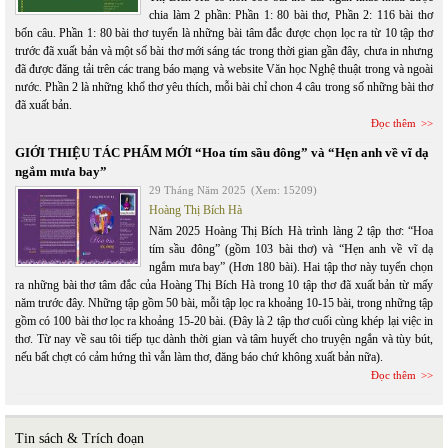
chia làm 2 phần: Phần 1: 80 bài thơ, Phần 2: 116 bài thơ
bốn câu. Phần 1: 80 bài thơ tuyển là những bài tâm đắc được chọn lọc ra từ 10 tập thơ
trước đã xuất bản và một số bài thơ mới sáng tác trong thời gian gần đây, chưa in nhưng
đã được đăng tải trên các trang báo mạng và website Văn học Nghệ thuật trong và ngoài
nước. Phần 2 là những khổ thơ yêu thích, mỗi bài chỉ chon 4 câu trong số những bài thơ
đã xuất bản.
Đọc thêm
GIỚI THIỆU TÁC PHẨM MỚI “Hoa tím sầu đông” và “Hẹn anh về vĩ dạ
ngắm mưa bay”
29 Tháng Năm 2025
(Xem: 15209)
Hoàng Thị Bích Hà
Năm 2025 Hoàng Thị Bích Hà trình làng 2 tập thơ: “Hoa
tím sầu đông” (gồm 103 bài thơ) và “Hẹn anh về vĩ dạ
ngắm mưa bay” (Hơn 180 bài). Hai tập thơ này tuyển chọn
ra những bài thơ tâm đắc của Hoàng Thị Bích Hà trong 10 tập thơ đã xuất bản từ mấy
năm trước đây. Những tập gồm 50 bài, mỗi tập lọc ra khoảng 10-15 bài, trong những tập
gồm có 100 bài thơ lọc ra khoảng 15-20 bài. (Đây là 2 tập thơ cuối cùng khép lại việc in
thơ. Từ nay về sau tôi tiếp tục dành thời gian và tâm huyết cho truyện ngắn và tùy bút,
nếu bất chợt có cảm hứng thì vẫn làm thơ, đăng báo chứ không xuất bản nữa).
Đọc thêm
Tin sách & Trích đoạn