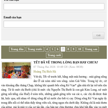
Email của bạn
Trang đầu
Trang trước
4
5
6
7
8
9
10
Trang sau
Trang cuối
TẾT ĐÃ VỀ TRONG LÒNG BẠN HAY CHƯA?
07 Tháng Hai 2026
10:48 CH
(Xem: 8838)
Hoàng Thị Bích Hà
Với tôi, Tết về trước hết, bằng một mùi hương - mùi gừng nồng
ấm Ở cái xóm nhỏ ven sông- xóm Giã Viên. Trong ký ức, cứ
vào khoảng đầu tháng Chạp, không khí quanh bến sông Kẻ Vạn* gần nhà tôi lại trở nên rộn
ràng. Từ lò mứt chị Bưởi (chủ lò mứt: chị Nguyễn Thị Bưởi là con gái Kim Long, xứ mứt
gừng nổi tiếng của Huế) ở xóm trên, những gánh gừng trên vai các o, các chị đã được thái
lát, luộc qua, nối nhau về dòng sông để xả nước cho bớt vị cay. Dòng sông Kẻ Vạn ngày ấy
trong đến nỗi có thể nhìn thấy từng viên sỏi, từng ngọn rêu dưới đáy. Không chỉ là mùi thơm
của gừng, mà là mùi vị của sự tảo tần, của bàn tay chịu thương chịu khó bắt đầu vào vụ mứt