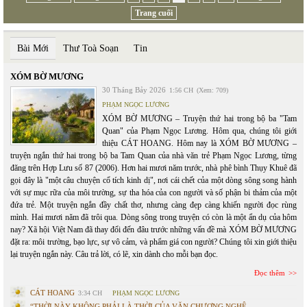
Trang cuối
Bài Mới
Thư Toà Soạn
Tin
XÓM BỜ MƯƠNG
30 Tháng Bảy 2026
1:56 CH
(Xem: 709)
PHẠM NGỌC LƯƠNG
XÓM BỜ MƯƠNG – Truyện thứ hai trong bộ ba "Tam
Quan" của Phạm Ngọc Lương. Hôm qua, chúng tôi giới
thiệu CÁT HOANG. Hôm nay là XÓM BỜ MƯƠNG –
truyện ngắn thứ hai trong bộ ba Tam Quan của nhà văn trẻ Phạm Ngọc Lương, từng
đăng trên Hợp Lưu số 87 (2006). Hơn hai mươi năm trước, nhà phê bình Thụy Khuê đã
gọi đây là "một câu chuyện cổ tích kinh dị", nơi cái chết của một dòng sông song hành
với sự mục rữa của môi trường, sự tha hóa của con người và số phận bi thảm của một
đứa trẻ. Một truyện ngắn đầy chất thơ, nhưng càng đẹp càng khiến người đọc rùng
mình. Hai mươi năm đã trôi qua. Dòng sông trong truyện có còn là một ẩn dụ của hôm
nay? Xã hội Việt Nam đã thay đổi đến đâu trước những vấn đề mà XÓM BỜ MƯƠNG
đặt ra: môi trường, bạo lực, sự vô cảm, và phẩm giá con người? Chúng tôi xin giới thiệu
lại truyện ngắn này. Câu trả lời, có lẽ, xin dành cho mỗi bạn đọc.
Đọc thêm
CÁT HOANG
3:34 CH
PHẠM NGỌC LƯƠNG
“THỜI NÀY KHÔNG PHẢI LÀ THỜI CỦA VĂN CHƯƠNG NGHỆ