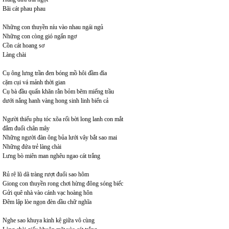
Bãi cát phau phau
Những con thuyền níu vào nhau ngái ngủ
Những con còng gió ngẩn ngơ
Cồn cát hoang sơ
Làng chài
Cụ ông lưng trần đen bóng mồ hôi đầm đìa
cặm cụi vá mảnh thời gian
Cụ bà đầu quấn khăn rằn bỏm bẽm miếng trầu
dưới nắng hanh vàng hong sinh linh biển cả
Người thiếu phụ tóc xõa rối bời long lanh con mắt
đắm đuối chân mây
Những người đàn ông bủa lưới vây bắt sao mai
Những đứa trẻ làng chài
Lưng bò miên man nghêu ngao cát trắng
Rủ rê lũ dã tràng rượt đuổi sao hôm
Giong con thuyền rong chơi hừng đông sóng biếc
Gửi quê nhà vào cánh vạc hoàng hôn
Đêm lập lòe ngọn đèn dầu chữ nghĩa
Nghe sao khuya kinh kệ giữa vô cùng