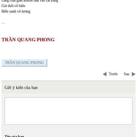
Làng chài giấu khuôn mặt vào cát trắng
Gió thổi vô biên
Biển xanh vô lượng
…
TRẦN QUANG PHONG
TRẦN QUANG PHONG
Trước
Sau
Gửi ý kiến của bạn
Tên của bạn