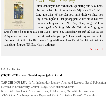
NGÔ THẾ VINH
,
TS Eric Henry
Cuốn sách này là bản dịch tuyển tập những bút ký cá nhân,
văn học và báo chí về các nhân vật Việt Nam đã có những
đóng góp đáng kể cho văn học, nghệ thuật và khoa học.
Đây là một nguồn tư liệu phong phú về lịch sử xã hội, văn
hóa và chính trị của miền Nam Việt Nam, đồng thời khắc
họa sự nghiệp của từng nhân vật. Phần lớn những người
được đề cập nổi bật trong giai đoạn 1954 – 1975. Sau khi miền Nam thất thủ vào tay lực
lượng miền Bắc năm 1975, hầu hết họ đều bị giam giữ nhiều năm trong các trại cải tạo
cộng sản. Đến thập niên 1980, một số người đã sang Hoa Kỳ và đa phần vẫn tiếp tục
hoạt động sáng tạo.(TS. Eric Henry, dịch giả)
Đọc thêm
Liên Lạc Tòa Soạn:
(714)381-8780
/ Email:
Tapc
Hihopluu@AOL.COM
TẠP CHÍ HỢP LƯU
Is An Independent Literary, Arts, And Research-Based Publication
Devoted To Commentary, Critical Essays, And Cultural Analysis.
It Is Not Affiliated With Any Government, Political Party, Or Political Organization.
All Opinions And Interpretations Expressed Herein Are Solely Those Of The Authors.