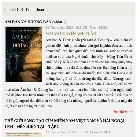
Tin sách & Trích đoạn
ÂM BẢN VÀ DƯƠNG BẢN (phần 1)
26 Tháng Sáu 2026
4:21 CH
(Xem: 2638)
MAI AN NGUYỄN ANH TUẤN
Âm bản & Dương bản (Négatif & Positif) – khái niệm có
gốc từ điện ảnh phim nhựa, còn gọi là phim điện ảnh hoặc
phim chiếu rạp, liên quan đến quy trình sản xuất phim có từ
buổi sơ sinh của Nghệ thuật Thứ Bảy - Nàng Tiên Út từ
cuối thế kỷ XIX (hiện phim nhựa và các loại máy quay máy
chiếu phim nhựa đã được đưa vào các Bảo tàng Điện ảnh),
cái quy trình mà nếu ai đó muốn tìm hiểu trên Google sẽ
không bao giờ có được thông tin đầy đủ… Nhưng, cuốn
sách này không đi sâu vào công nghệ Điện ảnh, chỉ mượn
khái niệm Âm bản & Dương bản như một cánh cửa ban đầu, một ký hiệu nghệ thuật
nhỏ để phác họa hành trình tinh thần của tác giả, cùng đôi ba lát cắt tự sự về nghề qua đó
hé lộ giúp người đọc đôi chút về đời sống của những người làm phim Việt qua mấy thế
hệ, ở xứ sở Lắm người nhiều ma …
Đọc thêm
THẾ GIỚI SÁNG TẠO CỦA MIỀN NAM VIỆT NAM VÀ HẢI NGOẠI
1954 – ĐẾN HIỆN TẠI – TẬP 1
13 Tháng Tám 2025
9:11 CH
(Xem: 12107)