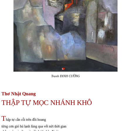
Tranh ĐINH CƯỜNG
Thơ Nhật Quang
THẬP TỰ MỌC NHÁNH KHÔ
T
hập tự cằn cỗi trên đồi hoang
từng cơn gió hú lạnh lùng qua vết nứt thời gian