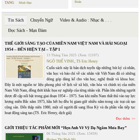
Đoàn
TANG
Minh Hạo
Tin Sách
Chuyển Ngữ
Video & Audio : Nhạc & . . .
Đọc Sách - Mạn Đàm
THẾ GIỚI SÁNG TẠO CỦA MIỀN NAM VIỆT NAM VÀ HẢI NGOẠI
1954 – ĐẾN HIỆN TẠI – TẬP 1
13 Tháng Tám 2025
(Xem: 12107)
NGÔ THẾ VINH
,
TS Eric Henry
Cuốn sách này là bản dịch tuyển tập những bút ký cá nhân,
văn học và báo chí về các nhân vật Việt Nam đã có những
đóng góp đáng kể cho văn học, nghệ thuật và khoa học.
Đây là một nguồn tư liệu phong phú về lịch sử xã hội, văn hóa và chính trị của miền
Nam Việt Nam, đồng thời khắc họa sự nghiệp của từng nhân vật. Phần lớn những người
được đề cập nổi bật trong giai đoạn 1954 – 1975. Sau khi miền Nam thất thủ vào tay lực
lượng miền Bắc năm 1975, hầu hết họ đều bị giam giữ nhiều năm trong các trại cải tạo
cộng sản. Đến thập niên 1980, một số người đã sang Hoa Kỳ và đa phần vẫn tiếp tục
hoạt động sáng tạo.(TS. Eric Henry, dịch giả)
Đọc thêm
GIỚI THIỆU TÁC PHẨM MỚI “Hẹn Anh Về Vỹ Dạ Ngắm Mưa Bay”
06 Tháng Sáu 2025
(Xem: 13459)
Hoàng Thị Bích Hà