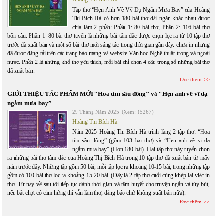
Tập thơ “Hẹn Anh Về Vỹ Dạ Ngắm Mưa Bay” của Hoàng
Thị Bích Hà có hơn 180 bài thơ dài ngắn khác nhau được
chia làm 2 phần: Phần 1: 80 bài thơ, Phần 2: 116 bài thơ
bốn câu. Phần 1: 80 bài thơ tuyển là những bài tâm đắc được chọn lọc ra từ 10 tập thơ
trước đã xuất bản và một số bài thơ mới sáng tác trong thời gian gần đây, chưa in nhưng
đã được đăng tải trên các trang báo mạng và website Văn học Nghệ thuật trong và ngoài
nước. Phần 2 là những khổ thơ yêu thích, mỗi bài chỉ chon 4 câu trong số những bài thơ
đã xuất bản.
Đọc thêm
GIỚI THIỆU TÁC PHẨM MỚI “Hoa tím sầu đông” và “Hẹn anh về vĩ dạ
ngắm mưa bay”
29 Tháng Năm 2025
(Xem: 15267)
Hoàng Thị Bích Hà
Năm 2025 Hoàng Thị Bích Hà trình làng 2 tập thơ: “Hoa
tím sầu đông” (gồm 103 bài thơ) và “Hẹn anh về vĩ dạ
ngắm mưa bay” (Hơn 180 bài). Hai tập thơ này tuyển chọn
ra những bài thơ tâm đắc của Hoàng Thị Bích Hà trong 10 tập thơ đã xuất bản từ mấy
năm trước đây. Những tập gồm 50 bài, mỗi tập lọc ra khoảng 10-15 bài, trong những tập
gồm có 100 bài thơ lọc ra khoảng 15-20 bài. (Đây là 2 tập thơ cuối cùng khép lại việc in
thơ. Từ nay về sau tôi tiếp tục dành thời gian và tâm huyết cho truyện ngắn và tùy bút,
nếu bất chợt có cảm hứng thì vẫn làm thơ, đăng báo chứ không xuất bản nữa).
Đọc thêm