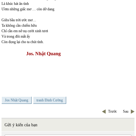
Là khúc hát ân tình
Ươm những giấc mơ … còn dở dang
Giữa bầu trời ước mơ…
Ta không cần chiếm hữu
Chỉ cần em nở nụ cười xinh tươi
Và trong đôi mắt ấy
Còn đọng lại cho ta chút tình.
Jos. Nhật Quang
Jos Nhật Quang
tranh Đinh Cường
Trước
Sau
Gửi ý kiến của bạn