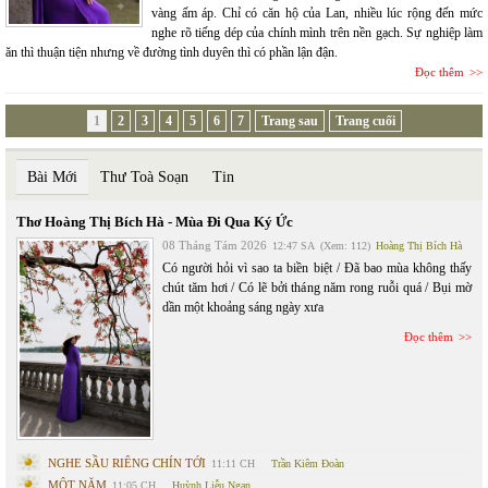
vàng ấm áp. Chỉ có căn hộ của Lan, nhiều lúc rộng đến mức
nghe rõ tiếng dép của chính mình trên nền gạch. Sự nghiệp làm
ăn thì thuận tiện nhưng về đường tình duyên thì có phần lận đận.
Đọc thêm
1
2
3
4
5
6
7
Trang sau
Trang cuối
Bài Mới
Thư Toà Soạn
Tin
Thơ Hoàng Thị Bích Hà - Mùa Đi Qua Ký Ức
08 Tháng Tám 2026
12:47 SA
(Xem: 112)
Hoàng Thị Bích Hà
Có người hỏi vì sao ta biền biệt / Đã bao mùa không thấy
chút tăm hơi / Có lẽ bởi tháng năm rong ruỗi quá / Bụi mờ
dần một khoảng sáng ngày xưa
Đọc thêm
NGHE SẦU RIÊNG CHÍN TỚI
11:11 CH
Trần Kiêm Đoàn
MỘT NĂM
11:05 CH
Huỳnh Liễu Ngạn