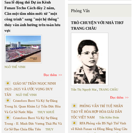
Sau lễ động thổ Dự án Kênh
Funan Techo Cách đây 2 năm,
Phỏng Vấn
Cần một tầm nhìn mới: từ "một
công trình" sang "một hệ thống"
TRÒ CHUYỆN VỚI NHÀ THƠ
thủy văn ảnh hưởng trên toàn lưu
TRANG CHÂU
vực
NGÔ THẾ VINH
Đọc thêm
GIÁO SƯ TRẦN NGỌC NINH
1923 -2025 VÀ ƯỚC VỌNG DUY
Trần Thị Nguyệt Mai
,
TRANG CHÂU
TÂN
NGÔ THẾ VINH
Đọc thêm
Cristoforo Borri Và Ký Sự Đàng
PHỎNG VẤN TRÍ TUỆ NHÂN
Trong Iii. Quan Khám Lý Trần Đức Hòa
TẠO VỀ HÒA HỢP HÒA GIẢI DÂN
Và Cơ Sở Nước Mặn
THỤY KHUÊ
TỘC VIỆT NAM
Trần Kiêm Đoàn
Cristoforo Borri Và Ký Sự Đàng
RFA Phỏng vấn BS Ngô Thế Vinh
Trong - II. Minh Đức Vương Thái Phi Và
về Kênh Funan và Đồng Bằng Sông Cửu
Cơ Sở Đạo Chúa Đầu Tiên
THỤY