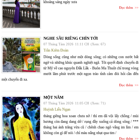
khoảng sáng ngày xưa
Đọc thêm
NGHE SẦU RIÊNG CHÍN TỚI
07 Tháng Tám 2026
11:11 CH
(Xem: 67)
Trần Kiêm Đoàn
Dòng sống cũng như một dòng sông; có những con nước bất
ngờ và những khúc quanh nghiệt ngã. Tôi quyết định chuyến đi
từ Mỹ về cao nguyên Đắk Lắk - Buôn Ma Thuột chỉ trong vòng
mười lăm phút trước một ngọn trào tỉnh cảm đòi hỏi cần đến
một chuyến đi xa.
Đọc thêm
MỘT NĂM
07 Tháng Tám 2026
11:05 CH
(Xem: 71)
Huỳnh Liễu Ngạn
tháng giêng hoa xoan chưa nở / thì em đã vội lấy chồng / mùi
hương còn đang dang dở / rụng đầy xuống cả dòng sông / ***
tháng hai ánh trăng vừa cũ / chênh chao ngõ vắng im lìm / em
không còn gì để nói / chỉ màu nắng nhạt qua tim /
Đọc thêm