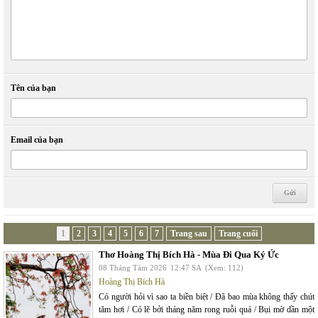
Tên của bạn
Email của bạn
1
2
3
4
5
6
7
Trang sau
Trang cuối
Thơ Hoàng Thị Bích Hà - Mùa Đi Qua Ký Ức
08 Tháng Tám 2026
12:47 SA
(Xem: 112)
Hoàng Thị Bích Hà
Có người hỏi vì sao ta biền biệt / Đã bao mùa không thấy chút
tăm hơi / Có lẽ bởi tháng năm rong ruỗi quá / Bụi mờ dần một