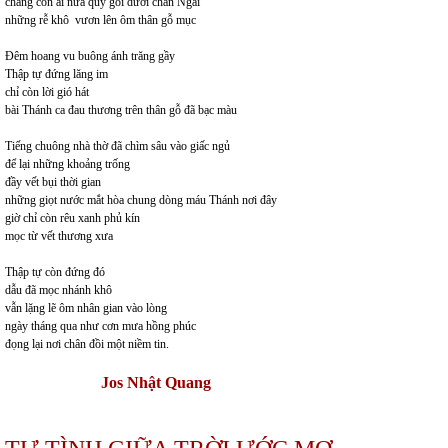
chẳng còn ai nữa quỳ gối dưới chân Ngài
những rễ khô vươn lên ôm thân gỗ mục
Đêm hoang vu buông ánh trăng gầy
Thập tự đứng lăng im
chỉ còn lời gió hát
bài Thánh ca đau thương trên thân gỗ đã bạc màu
Tiếng chuông nhà thờ đã chìm sâu vào giấc ngủ
để lại những khoảng trống
đầy vết bụi thời gian
những giọt nước mắt hòa chung dòng máu Thánh nơi đây
giờ chỉ còn rêu xanh phủ kín
mọc từ vết thương xưa
Thập tự còn đứng đó
dẫu đã mọc nhánh khô
vẫn lặng lẽ ôm nhân gian vào lòng
ngày tháng qua như cơn mưa hồng phúc
đọng lại nơi chân đồi một niềm tin.
Jos Nhật Quang