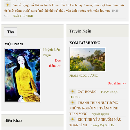
Sau lễ động thổ Dự án Kênh Funan Techo Cách đây 2 năm, Cần một tầm nhìn mới:
từ "một công trình" sang "một hệ thống" thủy văn ảnh hưởng trên toàn lưu vực
10:29
CH
NGÔ THẾ VINH
Truyện Ngắn
Thơ
XÓM BỜ MƯƠNG
MỘT NĂM
Huỳnh Liễu
Ngạn
Đọc
thêm
PHẠM NGỌC LƯƠNG
Đọc thêm
CÁT HOANG
PHẠM NGỌC
LƯƠNG
THÁNH THIÊN NỮ TƯỚNG -
NHỮNG NGƯỜI MẸ TRẦM MÌNH
TRÊN SÔNG
Nguyệt Quỳnh
KHI TÌNH YÊU NHUỐM MÀU
Biên Khảo
TOAN TÍNH
Hoàng Thị Bích Hà