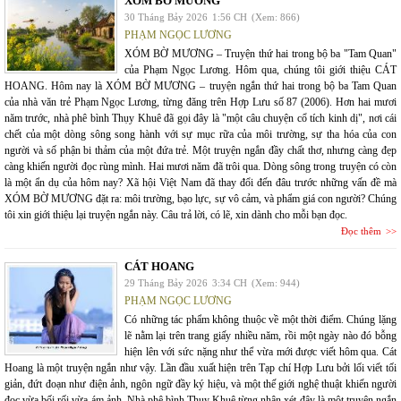
XÓM BỜ MƯƠNG
30 Tháng Bảy 2026
1:56 CH
(Xem: 866)
PHẠM NGỌC LƯƠNG
XÓM BỜ MƯƠNG – Truyện thứ hai trong bộ ba "Tam Quan"
của Phạm Ngọc Lương. Hôm qua, chúng tôi giới thiệu CÁT
HOANG. Hôm nay là XÓM BỜ MƯƠNG – truyện ngắn thứ hai trong bộ ba Tam Quan
của nhà văn trẻ Phạm Ngọc Lương, từng đăng trên Hợp Lưu số 87 (2006). Hơn hai mươi
năm trước, nhà phê bình Thụy Khuê đã gọi đây là "một câu chuyện cổ tích kinh dị", nơi cái
chết của một dòng sông song hành với sự mục rữa của môi trường, sự tha hóa của con
người và số phận bi thảm của một đứa trẻ. Một truyện ngắn đầy chất thơ, nhưng càng đẹp
càng khiến người đọc rùng mình. Hai mươi năm đã trôi qua. Dòng sông trong truyện có còn
là một ẩn dụ của hôm nay? Xã hội Việt Nam đã thay đổi đến đâu trước những vấn đề mà
XÓM BỜ MƯƠNG đặt ra: môi trường, bạo lực, sự vô cảm, và phẩm giá con người? Chúng
tôi xin giới thiệu lại truyện ngắn này. Câu trả lời, có lẽ, xin dành cho mỗi bạn đọc.
Đọc thêm
CÁT HOANG
29 Tháng Bảy 2026
3:34 CH
(Xem: 944)
PHẠM NGỌC LƯƠNG
Có những tác phẩm không thuộc về một thời điểm. Chúng lặng
lẽ nằm lại trên trang giấy nhiều năm, rồi một ngày nào đó bỗng
hiện lên với sức nặng như thể vừa mới được viết hôm qua. Cát
Hoang là một truyện ngắn như vậy. Lần đầu xuất hiện trên Tạp chí Hợp Lưu bởi lối viết tối
giản, đứt đoạn như điện ảnh, ngôn ngữ đầy ký hiệu, và một thế giới nghệ thuật khiến người
đọc vừa bối rối vừa ám ảnh. Nhà phê bình Thụy Khuê từng nhận xét đây là một truyện ngắn