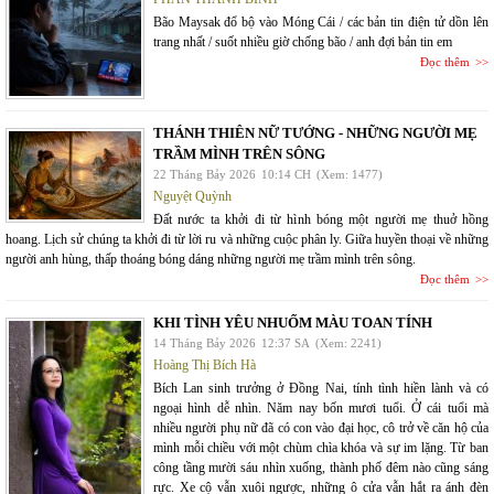
Bão Maysak đổ bộ vào Móng Cái / các bản tin điện tử dồn lên
trang nhất / suốt nhiều giờ chống bão / anh đợi bản tin em
Đọc thêm
THÁNH THIÊN NỮ TƯỚNG - NHỮNG NGƯỜI MẸ
TRẦM MÌNH TRÊN SÔNG
22 Tháng Bảy 2026
10:14 CH
(Xem: 1477)
Nguyệt Quỳnh
Đất nước ta khởi đi từ hình bóng một người mẹ thuở hồng
hoang. Lịch sử chúng ta khởi đi từ lời ru và những cuộc phân ly. Giữa huyền thoại về những
người anh hùng, thấp thoáng bóng dáng những người mẹ trầm mình trên sông.
Đọc thêm
KHI TÌNH YÊU NHUỐM MÀU TOAN TÍNH
14 Tháng Bảy 2026
12:37 SA
(Xem: 2241)
Hoàng Thị Bích Hà
Bích Lan sinh trưởng ở Đồng Nai, tính tình hiền lành và có
ngoại hình dễ nhìn. Năm nay bốn mươi tuổi. Ở cái tuổi mà
nhiều người phụ nữ đã có con vào đại học, cô trở về căn hộ của
mình mỗi chiều với một chùm chìa khóa và sự im lặng. Từ ban
công tầng mười sáu nhìn xuống, thành phố đêm nào cũng sáng
rực. Xe cộ vẫn xuôi ngược, những ô cửa vẫn hắt ra ánh đèn