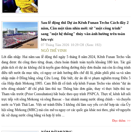
Sau lễ động thổ Dự án Kênh Funan Techo Cách đây 2
năm, Cần một tầm nhìn mới: từ "một công trình"
sang "một hệ thống" thủy văn ảnh hưởng trên toàn
lưu vực
07 Tháng Tám 2026
10:29 CH
(Xem: 192)
NGÔ THẾ VINH
Lời dẫn nhập: Hai năm sau lễ động thổ ngày 5 tháng 8 năm 2024, Kênh Funan Techo vẫn
đang được thi công theo từng đoạn, chưa hoàn thành toàn tuyến khoảng 180 km. Tác giả
phân tích rõ dự án không chỉ là tuyến giao thông đường thủy đơn thuần mà còn là công trình
điều tiết nước đa mục tiêu, có nguy cơ ảnh hưởng đến chế độ lũ, phân phối phù sa và xâm
nhập mặn ở Đồng bằng sông Cửu Long. Đặc biệt, dự án đã vi phạm nghiêm trọng Điều 5
của Hiệp định Mekong 1995. Cam Bốt đã cố tình xếp kênh Funan Techo vào nhóm “dự án
trên dòng nhánh” để chỉ phải làm thủ tục Thông báo đơn giản, thay vì thực hiện thủ tục
Tham vấn trước (Prior Consultation) bắt buộc theo quy trình PNPCA. Thực tế, kênh kết nối
trực tiếp với sông Mekong và sông Bassac – hai nhánh mang nước dòng chính – và chuyển
nước ra Vịnh Thái Lan. Việc né tránh Điều 5 không chỉ làm suy yếu cơ chế hợp tác của Ủy
hội sông Mekong (MRC) mà còn mở ra nguy cơ các quốc gia khác noi theo, phá vỡ nguyên
tắc sử dụng nước công bằng và hợp lý trên ...
Đọc thêm