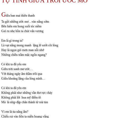
TỰ TÌNH GIỮA TRỜI ƯỚC MƠ
G
iữa ban mai thiên thanh
Ta gửi những ước mơ…vào nắng sớm
Bên hiên em hong suối tóc mềm
Gió ru nhẹ hồn ta chút vấn vương
Em là gì trong ta?
Là vạt nắng mong manh lặng lẽ sưởi cõi lòng
Hay là ngọn gió mơn man nỗi nhớ
Những chiều trầm mặc ngổn ngang?
Có khi ta đã yêu em
Giữa trời xanh mơ ước…
Với tháng ngày âm thầm trôi qua
Giữa khoảng lặng của lòng mình…
Có khi ta đã yêu em
Không phải như những vần thơ rực cháy
Không phải lời hoa mỹ điểm tô
Mà là nhịp đập chân thành từ trái tim
Vì em là tia nắng ấm?
Chiếu rọi vào hồn ta miền hoang vắng