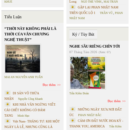
Long
KHUÊ
NGÔ THẾ VINH
,
MAI TRẦN
GẶP LẠI PHAN NHẬT NAM
TRÊN QUỐC LỘ 1
TRẦN VŨ
,
PHAN
Tiểu Luận
NHẬT NAM
“THỜI NÀY KHÔNG PHẢI LÀ
THỜI CỦA VĂN CHƯƠNG
Ký / Tùy Bút
NGHỆ THUẬT”
NGHE SẦU RIÊNG CHÍN TỚI
07 Tháng Tám 2026
(Xem: 67)
MAI AN NGUYỄN ANH TUẤN
Đọc thêm
DI SẢN VÔ THỪA
Trần Kiêm Đoàn
NHẬN
Nguyễn Công Khanh
Đọc thêm
KHI NHÀ VĂN NGỪNG VIẾT:
NHỮNG NGÀY XƯA NƠI ĐẤT
CÁI CHẾT KHÔNG CÓ ĐÁM
ÚC
PHAN NHẬT BẮC
TANG
Minh Hạo
CÁM ƠN ĐẤT NƯỚC HOA KỲ -
Việt Nam- THÁNG TƯ: KHI MỘT
THANK YOU, AMERICA
Trần Kiêm
NGÀY LÀ LỄ, NHƯNG CŨNG LÀ