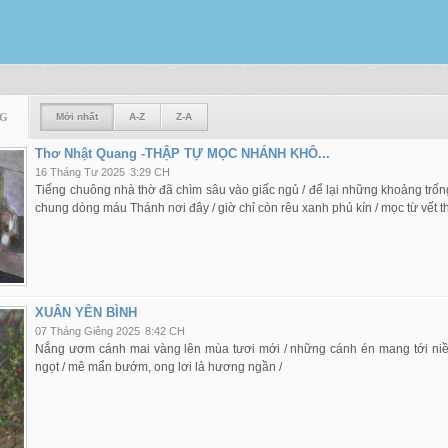
NG
Mới nhất
A-Z
Z-A
Thơ Nhật Quang -THẬP TỰ MỌC NHÁNH KHÔ...
16 Tháng Tư 2025
3:29 CH
Tiếng chuông nhà thờ đã chìm sâu vào giấc ngủ / để lại những khoảng trống
chung dòng máu Thánh nơi đây / giờ chỉ còn rêu xanh phủ kín / mọc từ vết 
XUÂN YÊN BÌNH
07 Tháng Giêng 2025
8:42 CH
Nắng ươm cánh mai vàng lên mùa tươi mới / những cánh én mang tới n
ngọt / mê mẩn bướm, ong lơi lả hương ngần /