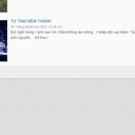
TỰ TÌNH ĐÊM THÁNH
25 Tháng Mười Hai 2023
10:36 CH
Em ngồi hứng / ánh sao rơi / Đêm Đông áo mông…/ khép đôi vạt mềm / Ta 
ước nguyền… trổ hoa /