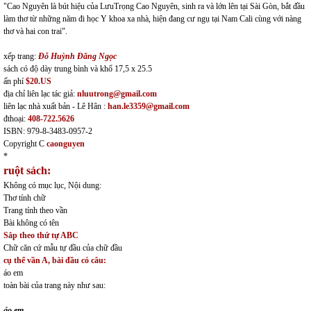
"Cao Nguyên là bút hiệu của LưuTrọng Cao Nguyên, sinh ra và lớn lên tại Sài Gòn, bắt đầu
làm thơ từ những năm đi học Y khoa xa nhà, hiện đang cư ngụ tại Nam Cali cùng với nàng
thơ và hai con trai".
xếp trang:
Đỗ Huỳnh Đăng Ngọc
sách có độ dày trung bình và khổ 17,5 x 25.5
ấn phí
$20.US
địa chỉ liên lạc tác giả:
nluutrong@gmail.com
liên lạc nhà xuất bản - Lê Hân :
han.le3359@gmail.com
đthoại:
408-722.5626
ISBN: 979-8-3483-0957-2
Copyright C
caonguyen
*
ruột sách:
Không có mục lục, Nội dung:
Thơ tính chữ
Trang tính theo vần
Bài không có tên
Sắp theo thứ tự ABC
Chữ căn cứ mẫu tự đầu của chữ đầu
cụ thể vần A, bài đầu có câu:
áo em
toàn bài của trang này như sau:
áo em