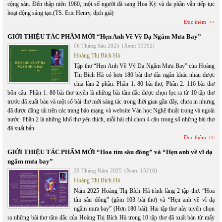
cộng sản. Đến thập niên 1980, một số người đã sang Hoa Kỳ và đa phần vẫn tiếp tục
hoạt động sáng tạo.(TS. Eric Henry, dịch giả)
Đọc thêm
GIỚI THIỆU TÁC PHẨM MỚI “Hẹn Anh Về Vỹ Dạ Ngắm Mưa Bay”
06 Tháng Sáu 2025
(Xem: 13392)
Hoàng Thị Bích Hà
Tập thơ “Hẹn Anh Về Vỹ Dạ Ngắm Mưa Bay” của Hoàng
Thị Bích Hà có hơn 180 bài thơ dài ngắn khác nhau được
chia làm 2 phần: Phần 1: 80 bài thơ, Phần 2: 116 bài thơ
bốn câu. Phần 1: 80 bài thơ tuyển là những bài tâm đắc được chọn lọc ra từ 10 tập thơ
trước đã xuất bản và một số bài thơ mới sáng tác trong thời gian gần đây, chưa in nhưng
đã được đăng tải trên các trang báo mạng và website Văn học Nghệ thuật trong và ngoài
nước. Phần 2 là những khổ thơ yêu thích, mỗi bài chỉ chon 4 câu trong số những bài thơ
đã xuất bản.
Đọc thêm
GIỚI THIỆU TÁC PHẨM MỚI “Hoa tím sầu đông” và “Hẹn anh về vĩ dạ
ngắm mưa bay”
29 Tháng Năm 2025
(Xem: 15216)
Hoàng Thị Bích Hà
Năm 2025 Hoàng Thị Bích Hà trình làng 2 tập thơ: “Hoa
tím sầu đông” (gồm 103 bài thơ) và “Hẹn anh về vĩ dạ
ngắm mưa bay” (Hơn 180 bài). Hai tập thơ này tuyển chọn
ra những bài thơ tâm đắc của Hoàng Thị Bích Hà trong 10 tập thơ đã xuất bản từ mấy