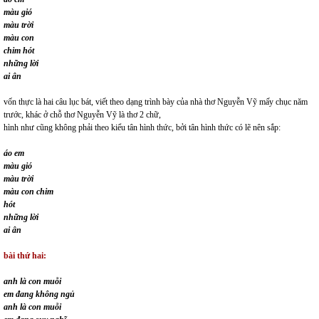
màu gió
màu trời
màu con
chim hót
những lời
ai ân
vốn thực là hai câu lục bát, viết theo dạng trình bày của nhà thơ Nguyễn Vỹ mấy chục năm
trước, khác ở chỗ thơ Nguyễn Vỹ là thơ 2 chữ,
hình như cũng không phải theo kiểu tân hình thức, bởi tân hình thức có lẽ nên sắp:
áo em
màu gió
màu trời
màu con chim
hót
những lời
ai ân
bài thứ hai:
anh là con muỗi
em đang không ngủ
anh là con muỗi