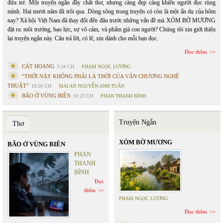
đứa trẻ. Một truyện ngắn đầy chất thơ, nhưng càng đẹp càng khiến người đọc rùng
mình. Hai mươi năm đã trôi qua. Dòng sông trong truyện có còn là một ẩn dụ của hôm
nay? Xã hội Việt Nam đã thay đổi đến đâu trước những vấn đề mà XÓM BỜ MƯƠNG
đặt ra: môi trường, bạo lực, sự vô cảm, và phẩm giá con người? Chúng tôi xin giới thiệu
lại truyện ngắn này. Câu trả lời, có lẽ, xin dành cho mỗi bạn đọc.
Đọc thêm
CÁT HOANG
3:34 CH
PHẠM NGỌC LƯƠNG
“THỜI NÀY KHÔNG PHẢI LÀ THỜI CỦA VĂN CHƯƠNG NGHỆ
THUẬT”
10:50 CH
MAI AN NGUYỄN ANH TUẤN
BÃO Ở VÙNG BIÊN
10:23 CH
PHAN THANH BÌNH
Truyện Ngắn
Thơ
XÓM BỜ MƯƠNG
BÃO Ở VÙNG BIÊN
PHAN
THANH
BÌNH
Đọc
thêm
PHẠM NGỌC LƯƠNG
Đọc thêm