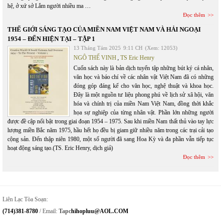
hệ, ở xứ sở Lắm người nhiều ma …
Đọc thêm
THẾ GIỚI SÁNG TẠO CỦA MIỀN NAM VIỆT NAM VÀ HẢI NGOẠI
1954 – ĐẾN HIỆN TẠI – TẬP 1
13 Tháng Tám 2025
9:11 CH
(Xem: 12053)
NGÔ THẾ VINH
,
TS Eric Henry
Cuốn sách này là bản dịch tuyển tập những bút ký cá nhân,
văn học và báo chí về các nhân vật Việt Nam đã có những
đóng góp đáng kể cho văn học, nghệ thuật và khoa học.
Đây là một nguồn tư liệu phong phú về lịch sử xã hội, văn
hóa và chính trị của miền Nam Việt Nam, đồng thời khắc
họa sự nghiệp của từng nhân vật. Phần lớn những người
được đề cập nổi bật trong giai đoạn 1954 – 1975. Sau khi miền Nam thất thủ vào tay lực
lượng miền Bắc năm 1975, hầu hết họ đều bị giam giữ nhiều năm trong các trại cải tạo
cộng sản. Đến thập niên 1980, một số người đã sang Hoa Kỳ và đa phần vẫn tiếp tục
hoạt động sáng tạo.(TS. Eric Henry, dịch giả)
Đọc thêm
Liên Lạc Tòa Soạn:
(714)381-8780
/ Email:
Tapc
Hihopluu@AOL.COM