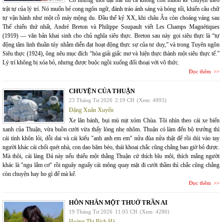
Có những thời đại mà thi ca không còn muốn kể chuyện theo
trật tự của lý trí. Nó muốn bẻ cong ngôn ngữ, đánh tráo ánh sáng và bóng tối, khiến câu chữ
tự vận hành như một cỗ máy mộng du. Đầu thế kỷ XX, khi châu Âu còn choáng váng sau
Thế chiến thứ nhất, André Breton và Philippe Soupault viết Les Champs Magnétiques
(1919) — văn bản khai sinh cho chủ nghĩa siêu thực. Breton sau này gọi siêu thực là “tự
động tâm linh thuần túy nhằm diễn đạt hoạt động thực sự của tư duy,” và trong Tuyên ngôn
Siêu thực (1924), ông nêu mục đích “hòa giải giấc mơ và hiện thực thành một siêu thực tế.”
Lý trí không bị xóa bỏ, nhưng được buộc ngồi xuống đối thoại với vô thức.
Đọc thêm
CHUYỆN CỦA THUẬN
23 Tháng Tư 2026
2:19 CH
(Xem: 4993)
Đặng Xuân Xuyến
Xe lăn bánh, bụi mù mịt xóm Chùa. Tôi nhìn theo cái xe biển
xanh của Thuận, vừa buồn cười vừa thấy lòng nhẹ nhõm. Thuận có làm đến bộ trưởng thì
cái tính khôn lỏi, dỗi dai và cái kiểu "anh anh em em" nửa đùa nửa thật để rồi dúi vào tay
người khác cái chổi quét nhà, con dao băm bèo, thái khoai chắc cũng chẳng bao giờ bỏ được.
Mà thôi, cái làng Đá này nếu thiếu một thằng Thuận cứ thích bĩu môi, thích mắng người
khác là "ngu lắm cơ" rồi nguây nguẩy cái mông quay mặt đi cười thầm thì chắc cũng chẳng
còn chuyện hay ho gì để mà kể.
Đọc thêm
HÔN NHÂN MỘT THUỞ TRẦN AI
19 Tháng Tư 2026
11:05 CH
(Xem: 4280)
Hoàng Thị Bích Hà