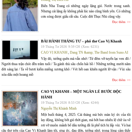
Biển Nha Trang có những ngày lặng gió. Nước trong xanh.
Nhưng cái lặng ấy không phải lúc nào cũng bình yên. Có những
cơn sóng được giấu rất sâu. Cuộc đời Thục Nhi cũng vậy.
Đọc thêm
BÀI HÀNH THÁNG TƯ – phổ thơ Cao Vị Khanh
19 Tháng Tư 2026
9:59 CH
(Xem: 6231)
CAO VỊ KHANH
,
Dang TN &amp; The Band from Suno AI
Vậy đó, tưởng quên mà vẫn nhớ / Từ đêm vỡ tuyến lạc ven đô /
Người thua trận chót đền trăm tuổi / Ta gánh thù sâu chốn hải hồ / Những tưởng mười năm
đời sáng lại / Ta về bươi kiếm miểng xương khô / Vét hết oan khiên người lỡ vận / Vùi sâu
xóa dấu một hoang mồ
Đọc thêm
CAO VỊ KHANH – MỘT NGÀN LẺ BƯỚC ĐỘC
HÀNH
19 Tháng Tư 2026
8:53 CH
(Xem: 4244)
Nguyễn Thị Khánh Minh
Một buổi tháng 4, 2025. Cái tháng mà bức màn ký ức của tôi
lay động, không bởi gió thời gian, mà bởi bao nhiêu lệ chữ òa về
rơi vỡ muôn mảnh bể dâu tưởng đã là phế tích bị lấp vùi. Và hai
câu thơ trên của Cao Vị Khanh làm tôi, ưng ức, đau đớn, tưởng nhớ, trong lòng cảm thấy