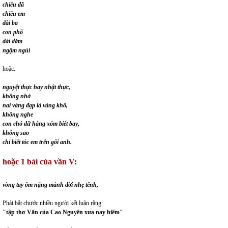
chiều đã
chiều em
dài ba
con phố
dài dăm
ngậm ngùi
hoặc:
nguyệt thực hay nhật thực,
không nhớ
nai vàng đạp lá vàng khô,
không nghe
con chó dữ hàng xóm biết bay,
không sao
chỉ biết tóc em trên gối anh.
hoặc 1 bài của vần V:
vòng tay ôm nặng mảnh đời nhẹ tênh,
Phải bắt chước nhiều người kết luận rằng:
"tập thơ Vắn của Cao Nguyên xưa nay hiếm"