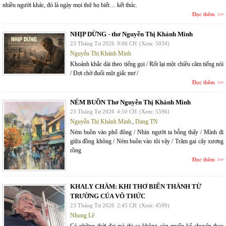
nhiều người khác, đó là ngày mọi thứ họ biết… kết thúc.
Đọc thêm
NHỊP DỪNG - thơ Nguyễn Thị Khánh Minh
23 Tháng Tư 2026
9:06 CH
(Xem: 5034)
Nguyễn Thị Khánh Minh
Khoảnh khắc dài theo tiếng gọi / Rốt lại một chiều câm tiếng nói
/ Đợi chờ đuối một giấc mơ /
Đọc thêm
NÉM BUỒN Thơ Nguyễn Thị Khánh Minh
23 Tháng Tư 2026
4:50 CH
(Xem: 5596)
Nguyễn Thị Khánh Minh
,
Dang TN
Ném buồn vào phố đông / Nhìn người ta bỗng thấy / Mình đi
giữa đồng không / Ném buồn vào tôi vậy / Trăm gai cây xương
rồng
Đọc thêm
KHALY CHÀM: KHI THƠ BIẾN THÀNH TỪ
TRƯỜNG CỦA VÔ THỨC
23 Tháng Tư 2026
2:45 CH
(Xem: 4599)
Nhung Lê