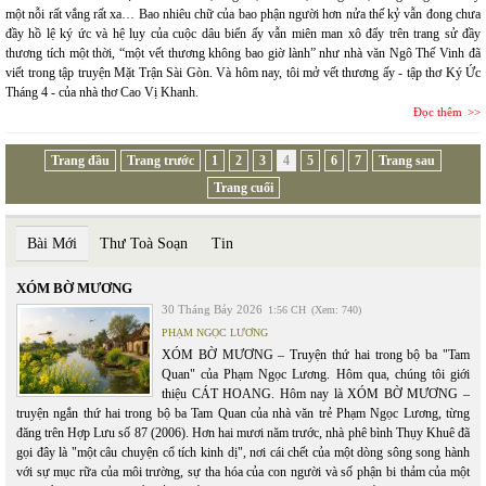
một nỗi rất vắng rất xa… Bao nhiêu chữ của bao phận người hơn nửa thế kỷ vẫn đong chưa
đầy hồ lệ ký ức và hệ lụy của cuộc dâu biển ấy vẫn miên man xô đẩy trên trang sử đầy
thương tích một thời, “một vết thương không bao giờ lành” như nhà văn Ngô Thế Vinh đã
viết trong tập truyện Mặt Trận Sài Gòn. Và hôm nay, tôi mở vết thương ấy - tập thơ Ký Ức
Tháng 4 - của nhà thơ Cao Vị Khanh.
Đọc thêm
Trang đầu
Trang trước
1
2
3
4
5
6
7
Trang sau
Trang cuối
Bài Mới
Thư Toà Soạn
Tin
XÓM BỜ MƯƠNG
30 Tháng Bảy 2026
1:56 CH
(Xem: 740)
PHẠM NGỌC LƯƠNG
XÓM BỜ MƯƠNG – Truyện thứ hai trong bộ ba "Tam
Quan" của Phạm Ngọc Lương. Hôm qua, chúng tôi giới
thiệu CÁT HOANG. Hôm nay là XÓM BỜ MƯƠNG –
truyện ngắn thứ hai trong bộ ba Tam Quan của nhà văn trẻ Phạm Ngọc Lương, từng
đăng trên Hợp Lưu số 87 (2006). Hơn hai mươi năm trước, nhà phê bình Thụy Khuê đã
gọi đây là "một câu chuyện cổ tích kinh dị", nơi cái chết của một dòng sông song hành
với sự mục rữa của môi trường, sự tha hóa của con người và số phận bi thảm của một