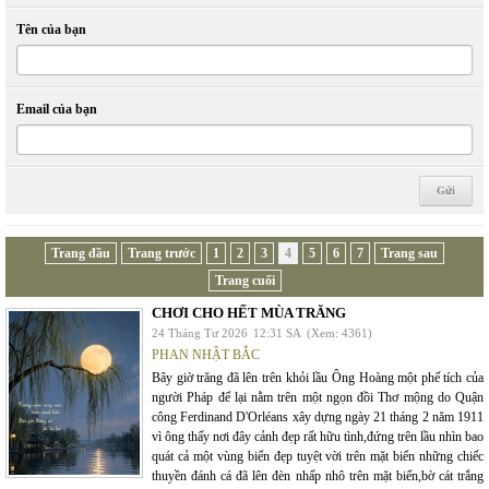
Tên của bạn
Email của bạn
Trang đầu
Trang trước
1
2
3
4
5
6
7
Trang sau
Trang cuối
CHƠI CHO HẾT MÙA TRĂNG
24 Tháng Tư 2026
12:31 SA
(Xem: 4361)
PHAN NHẬT BẮC
Bây giờ trăng đã lên trên khỏi lầu Ông Hoàng một phế tích của
người Pháp để lại nằm trên một ngọn đồi Thơ mộng do Quận
công Ferdinand D'Orléans xây dựng ngày 21 tháng 2 năm 1911
vì ông thấy nơi đây cảnh đẹp rất hữu tình,đứng trên lầu nhìn bao
quát cả một vùng biển đẹp tuyệt vời trên mặt biển những chiếc
thuyền đánh cá đã lên đèn nhấp nhô trên mặt biển,bờ cát trắng