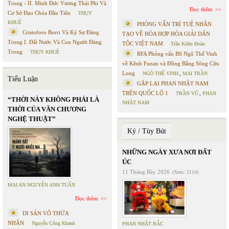
Trong - II. Minh Đức Vương Thái Phi Và
Đọc thêm
Cơ Sở Đạo Chúa Đầu Tiên
THỤY
KHUÊ
PHỎNG VẤN TRÍ TUỆ NHÂN
Cristoforo Borri Và Ký Sự Đàng
TẠO VỀ HÒA HỢP HÒA GIẢI DÂN
Trong I. Đất Nước Và Con Người Đàng
TỘC VIỆT NAM
Trần Kiêm Đoàn
Trong
THỤY KHUÊ
RFA Phỏng vấn BS Ngô Thế Vinh
về Kênh Funan và Đồng Bằng Sông Cửu
Long
NGÔ THẾ VINH
,
MAI TRẦN
Tiểu Luận
GẶP LẠI PHAN NHẬT NAM
TRÊN QUỐC LỘ 1
TRẦN VŨ
,
PHAN
“THỜI NÀY KHÔNG PHẢI LÀ
NHẬT NAM
THỜI CỦA VĂN CHƯƠNG
NGHỆ THUẬT”
Ký / Tùy Bút
NHỮNG NGÀY XƯA NƠI ĐẤT
ÚC
11 Tháng Bảy 2026
(Xem: 2114)
MAI AN NGUYỄN ANH TUẤN
Đọc thêm
DI SẢN VÔ THỪA
NHẬN
Nguyễn Công Khanh
PHAN NHẬT BẮC