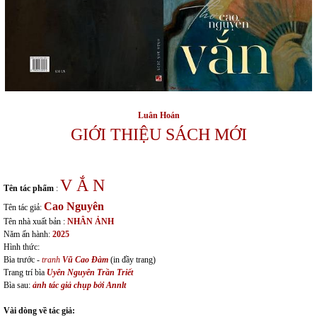
Luân Hoán
GIỚI THIỆU SÁCH MỚI
V Ắ N
Tên tác phẩm
:
Cao Nguyên
Tên tác giả:
Tên nhà xuất bản :
NHÂN ẢNH
Năm ấn hành:
2025
Hình thức:
Bìa trước -
tranh
Vũ Cao Đàm
(in đầy trang)
Trang trí bìa
Uyên Nguyên Trần Triết
Bìa sau:
ảnh tác giả chụp bởi Annlt
Vài dòng về tác giả: