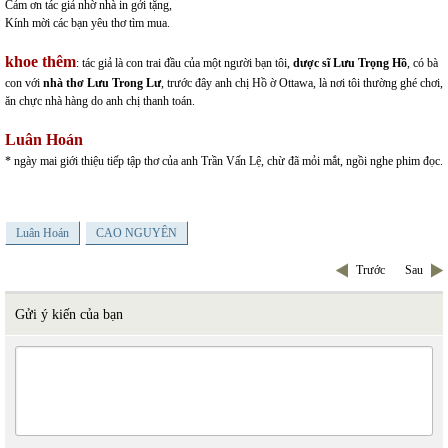
Cảm ơn tác giả nhờ nhà in gởi tặng,
Kính mời các bạn yêu thơ tìm mua.
khoe thêm
: tác giả là con trai đầu của một người bạn tôi,
dược sĩ Lưu Trọng Hồ
, có bà
con với
nhà thơ Lưu Trong Lư
, trước đây anh chị Hồ ờ Ottawa, là nơi tôi thường ghé chơi,
ăn chực nhà hàng do anh chị thanh toán.
Luân Hoán
* ngày mai giới thiệu tiếp tập thơ của anh Trần Vấn Lệ, chừ đã mỏi mắt, ngồi nghe phim đọc.
Luân Hoán
CAO NGUYÊN
Trước
Sau
Gửi ý kiến của bạn