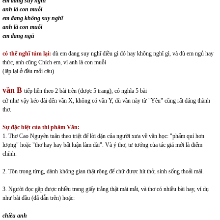
em đang suy nghĩ
anh là con muỗi
em đang không suy nghĩ
anh là con muỗi
em đang ngủ
có thể nghĩ túm lại:
dù em đang suy nghĩ điều gì đó hay không nghĩ gì, và dù em ngủ hay
thức, anh cũng Chích em, vì anh là con muỗi
(lặp lại ở đầu mỗi câu)
vần B
tiếp liền theo 2 bài trên (được 5 trang), có nghĩa 5 bài
cứ như vậy kéo dài đến vần X, không có vần Y, dù vần này từ "Yêu" cũng rất đáng thành
thơ.
Sự đặc biệt của thi phẩm Vắn:
1. Thơ Cao Nguyên tuân theo triệt để lời dặn của người xưa về văn học: "phẩm quí hơn
lượng" hoặc "thơ hay hay bất luận làm dài". Và ý thơ, tư tưởng của tác giả mới là điểm
chính.
2. Tôn trọng từng, dành không gian thật rộng để chữ được hít thở, sinh sống thoải mái.
3. Người đọc gặp được nhiều trang giấy trắng thật mát mắt, và thơ có nhiều bài hay, ví dụ
như bài đầu (đã dẫn trên) hoặc:
chiều anh