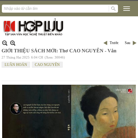
Trước
Sau
GIỚI THIỆU SÁCH MỚI: Thơ CAO NGUYÊN - Vắn
27 Tháng Hai 2025
6:04 CH
(Xem: 30046)
LUÂN HOÁN
CAO NGUYÊN