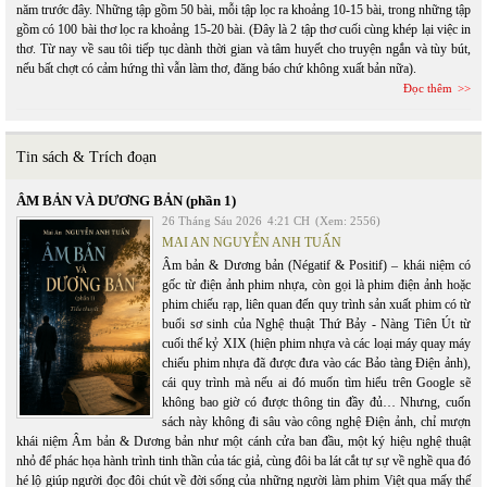
năm trước đây. Những tập gồm 50 bài, mỗi tập lọc ra khoảng 10-15 bài, trong những tập
gồm có 100 bài thơ lọc ra khoảng 15-20 bài. (Đây là 2 tập thơ cuối cùng khép lại việc in
thơ. Từ nay về sau tôi tiếp tục dành thời gian và tâm huyết cho truyện ngắn và tùy bút,
nếu bất chợt có cảm hứng thì vẫn làm thơ, đăng báo chứ không xuất bản nữa).
Đọc thêm
Tin sách & Trích đoạn
ÂM BẢN VÀ DƯƠNG BẢN (phần 1)
26 Tháng Sáu 2026
4:21 CH
(Xem: 2556)
MAI AN NGUYỄN ANH TUẤN
Âm bản & Dương bản (Négatif & Positif) – khái niệm có
gốc từ điện ảnh phim nhựa, còn gọi là phim điện ảnh hoặc
phim chiếu rạp, liên quan đến quy trình sản xuất phim có từ
buổi sơ sinh của Nghệ thuật Thứ Bảy - Nàng Tiên Út từ
cuối thế kỷ XIX (hiện phim nhựa và các loại máy quay máy
chiếu phim nhựa đã được đưa vào các Bảo tàng Điện ảnh),
cái quy trình mà nếu ai đó muốn tìm hiểu trên Google sẽ
không bao giờ có được thông tin đầy đủ… Nhưng, cuốn
sách này không đi sâu vào công nghệ Điện ảnh, chỉ mượn
khái niệm Âm bản & Dương bản như một cánh cửa ban đầu, một ký hiệu nghệ thuật
nhỏ để phác họa hành trình tinh thần của tác giả, cùng đôi ba lát cắt tự sự về nghề qua đó
hé lộ giúp người đọc đôi chút về đời sống của những người làm phim Việt qua mấy thế