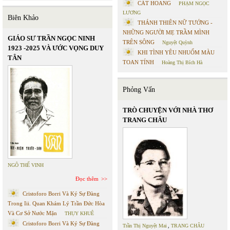
CÁT HOANG
PHẠM NGỌC
LƯƠNG
Biên Khảo
THÁNH THIÊN NỮ TƯỚNG -
NHỮNG NGƯỜI MẸ TRẦM MÌNH
GIÁO SƯ TRẦN NGỌC NINH
TRÊN SÔNG
Nguyệt Quỳnh
1923 -2025 VÀ ƯỚC VỌNG DUY
KHI TÌNH YÊU NHUỐM MÀU
TÂN
TOAN TÍNH
Hoàng Thị Bích Hà
Phỏng Vấn
TRÒ CHUYỆN VỚI NHÀ THƠ
TRANG CHÂU
NGÔ THẾ VINH
Đọc thêm
Cristoforo Borri Và Ký Sự Đàng
Trong Iii. Quan Khám Lý Trần Đức Hòa
Và Cơ Sở Nước Mặn
THỤY KHUÊ
Cristoforo Borri Và Ký Sự Đàng
Trần Thị Nguyệt Mai
,
TRANG CHÂU