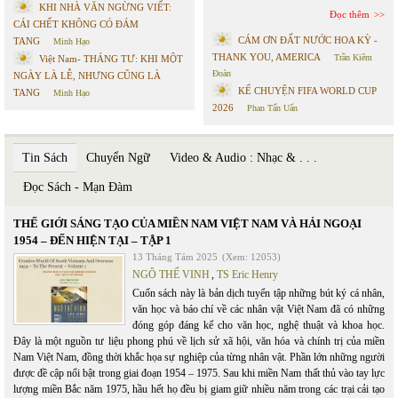
KHI NHÀ VĂN NGỪNG VIẾT:
Đọc thêm
CÁI CHẾT KHÔNG CÓ ĐÁM
CÁM ƠN ĐẤT NƯỚC HOA KỲ -
TANG
Minh Hạo
THANK YOU, AMERICA
Trần Kiêm
Việt Nam- THÁNG TƯ: KHI MỘT
Đoàn
NGÀY LÀ LỄ, NHƯNG CŨNG LÀ
KỂ CHUYỆN FIFA WORLD CUP
TANG
Minh Hạo
2026
Phan Tấn Uẩn
Tin Sách
Chuyển Ngữ
Video & Audio : Nhạc & . . .
Đọc Sách - Mạn Đàm
THẾ GIỚI SÁNG TẠO CỦA MIỀN NAM VIỆT NAM VÀ HẢI NGOẠI
1954 – ĐẾN HIỆN TẠI – TẬP 1
13 Tháng Tám 2025
(Xem: 12053)
NGÔ THẾ VINH
,
TS Eric Henry
Cuốn sách này là bản dịch tuyển tập những bút ký cá nhân,
văn học và báo chí về các nhân vật Việt Nam đã có những
đóng góp đáng kể cho văn học, nghệ thuật và khoa học.
Đây là một nguồn tư liệu phong phú về lịch sử xã hội, văn hóa và chính trị của miền
Nam Việt Nam, đồng thời khắc họa sự nghiệp của từng nhân vật. Phần lớn những người
được đề cập nổi bật trong giai đoạn 1954 – 1975. Sau khi miền Nam thất thủ vào tay lực
lượng miền Bắc năm 1975, hầu hết họ đều bị giam giữ nhiều năm trong các trại cải tạo