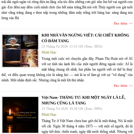
trải dài ngút ngàn và rừng dừa im lặng xõa tóc đón những cơn gió nhẹ ôm bờ vai người con
gái -Em đêm nay đêm cuối mình chơi cho hết mùa trăng,Bá nói với Thúy người con gái tuổi
như vầng trăng đang e thẹn nấp trong những đám mây trắng trôi bàng bạc nàng đang tựa
lưng vào Bá
Đọc thêm
KHI NHÀ VĂN NGỪNG VIẾT: CÁI CHẾT KHÔNG
CÓ ĐÁM TANG
23 Tháng Tư 2026
11:15 CH
(Xem: 3853)
Minh Hạo
Trong một cuộc trò chuyện gần đây, Phạm Thị Hoài nói về AI
với sự tỉnh táo lạnh lẽo của một người đứng ngoài cuộc: AI là
mặt bằng chung tốt nhất, hai phần ba người viết có thể bị thay
thế, và điều quan trọng không còn là năng lực — mà là ta sẽ làm gì với sự “vô dụng” của
mình. Một nhận định sắc. Nhưng cũng là một lời thú nhận.
Đọc thêm
Việt Nam- THÁNG TƯ: KHI MỘT NGÀY LÀ LỄ,
NHƯNG CŨNG LÀ TANG
23 Tháng Tư 2026
10:39 CH
(Xem: 3985)
Minh Hạo
Tháng Tư ở Việt Nam chưa bao giờ chỉ là một tháng. Nó là một
vết cắt. Ngày 30 tháng 4 năm 1975 — với một số người, đó là
ngày kết thúc chiến tranh, ngày đất nước thống nhất. Nhưng với