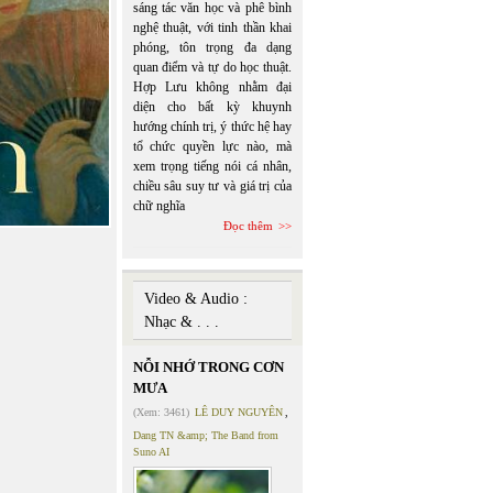
sáng tác văn học và phê bình
nghệ thuật, với tinh thần khai
phóng, tôn trọng đa dạng
quan điểm và tự do học thuật.
Hợp Lưu không nhằm đại
diện cho bất kỳ khuynh
hướng chính trị, ý thức hệ hay
tổ chức quyền lực nào, mà
xem trọng tiếng nói cá nhân,
chiều sâu suy tư và giá trị của
chữ nghĩa
Đọc thêm
Video & Audio :
Nhạc & . . .
NỖI NHỚ TRONG CƠN
MƯA
(Xem: 3461)
LÊ DUY NGUYÊN
,
Dang TN &amp; The Band from
Suno AI