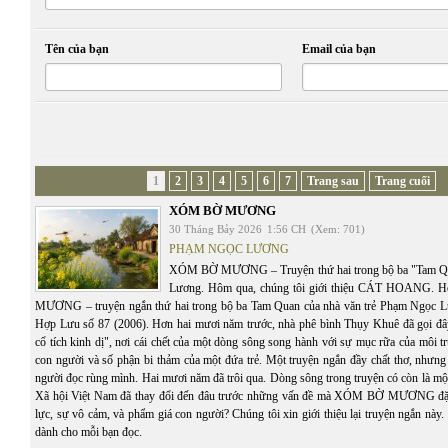
Tên của bạn
Email của bạn
1
2
3
4
5
6
7
Trang sau
Trang cuối
XÓM BỜ MƯƠNG
30 Tháng Bảy 2026
1:56 CH
(Xem: 701)
PHẠM NGỌC LƯƠNG
XÓM BỜ MƯƠNG – Truyện thứ hai trong bộ ba "Tam Q
Lương. Hôm qua, chúng tôi giới thiệu CÁT HOANG.
MƯƠNG – truyện ngắn thứ hai trong bộ ba Tam Quan của nhà văn trẻ Phạm Ngọc Lư
Hợp Lưu số 87 (2006). Hơn hai mươi năm trước, nhà phê bình Thụy Khuê đã gọi đâ
cổ tích kinh dị", nơi cái chết của một dòng sông song hành với sự mục rữa của môi t
con người và số phận bi thảm của một đứa trẻ. Một truyện ngắn đầy chất thơ, nhưng
người đọc rùng mình. Hai mươi năm đã trôi qua. Dòng sông trong truyện có còn là mộ
Xã hội Việt Nam đã thay đổi đến đâu trước những vấn đề mà XÓM BỜ MƯƠNG đặt 
lực, sự vô cảm, và phẩm giá con người? Chúng tôi xin giới thiệu lại truyện ngắn này. C
dành cho mỗi bạn đọc.