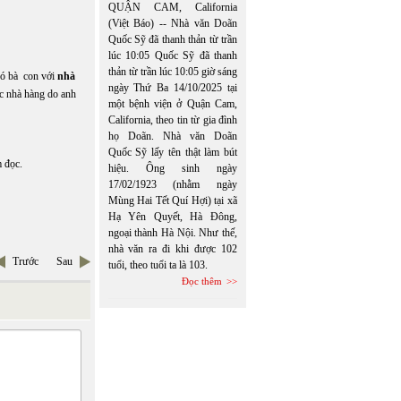
QUẬN CAM, California
(Việt Báo) -- Nhà văn Doãn
Quốc Sỹ đã thanh thản từ trần
lúc 10:05 Quốc Sỹ đã thanh
thản từ trần lúc 10:05 giờ sáng
có bà con với
nhà
ngày Thứ Ba 14/10/2025 tại
ực nhà hàng do anh
một bệnh viện ở Quận Cam,
California, theo tin từ gia đình
họ Doãn. Nhà văn Doãn
Quốc Sỹ lấy tên thật làm bút
m đọc.
hiệu. Ông sinh ngày
17/02/1923 (nhằm ngày
Mùng Hai Tết Quí Hợi) tại xã
Hạ Yên Quyết, Hà Đông,
ngoại thành Hà Nội. Như thế,
nhà văn ra đi khi được 102
Trước
Sau
tuổi, theo tuổi ta là 103.
Đọc thêm