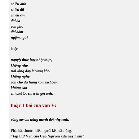
chiều anh
chiều đã
chiều em
dài ba
con phố
dài dăm
ngậm ngùi
hoặc:
nguyệt thực hay nhật thực,
không nhớ
nai vàng đạp lá vàng khô,
không nghe
con chó dữ hàng xóm biết bay,
không sao
chỉ biết tóc em trên gối anh.
hoặc 1 bài của vần V:
vòng tay ôm nặng mảnh đời nhẹ tênh,
Phải bắt chước nhiều người kết luận rằng:
"tập thơ Vắn của Cao Nguyên xưa nay hiếm"