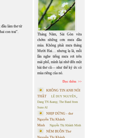
 đầu làm thơ từ
ai con trai".
Tháng Năm, Sài Gòn vừa
chớm những cơn mưa đầu
mùa. Không phải mưa tháng
Mười Hai… nhưng lạ là, mỗi
lần nghe tiếng mưa rơi trên
mái phố, mình lại nhớ đến một
bài thơ cũ— như thể ký ức có
mùa riêng của nó.
Đọc thêm
KHÔNG TIN ANH NÓI
THẬT
LÊ DUY NGUYÊN
,
Dang TN &amp; The Band from
Suno AI
NHỊP DỪNG - thơ
Nguyễn Thị Khánh
Minh
Nguyễn Thị Khánh Minh
NÉM BUỒN Thơ
Nguyễn Thị Khánh