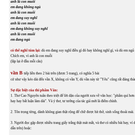
anh là con muỗi
em đang không ngủ
anh là con muỗi
em đang suy nghĩ
anh là con muỗi
em đang không suy nghĩ
anh là con muỗi
em đang ngủ
có thể nghĩ túm lại:
dù em đang suy nghĩ điều gì đó hay không nghĩ gì, và dù em ngủ
Chích em, vì anh là con muỗi
(lặp lại ở đầu mỗi câu)
vần B
tiếp liền theo 2 bài trên (được 5 trang), có nghĩa 5 bài
cứ như vậy kéo dài đến vần X, không có vần Y, dù vần này từ "Yêu" cũng rất đáng thà
Sự đặc biệt của thi phẩm Vắn:
1. Thơ Cao Nguyên tuân theo triệt để lời dặn của người xưa về văn học: "phẩm quí hơn
hay hay bất luận làm dài". Và ý thơ, tư tưởng của tác giả mới là điểm chính.
2. Tôn trọng từng, dành không gian thật rộng để chữ được hít thở, sinh sống thoải mái.
3. Người đọc gặp được nhiều trang giấy trắng thật mát mắt, và thơ có nhiều bài hay, ví 
dẫn trên) hoặc: