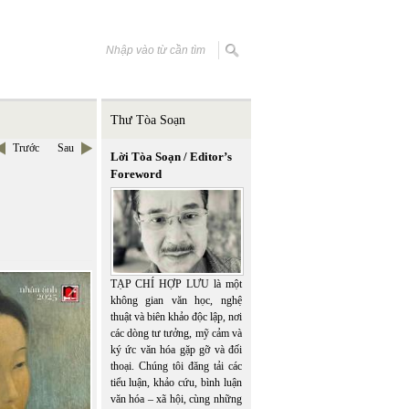
Thư Tòa Soạn
Trước
Sau
Lời Tòa Soạn / Editor’s
Foreword
TẠP CHÍ HỢP LƯU là một
không gian văn học, nghệ
thuật và biên khảo độc lập, nơi
các dòng tư tưởng, mỹ cảm và
ký ức văn hóa gặp gỡ và đối
thoại. Chúng tôi đăng tải các
tiểu luận, khảo cứu, bình luận
văn hóa – xã hội, cùng những