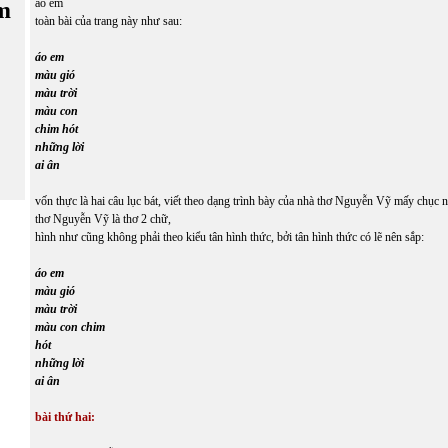
áo em
m
toàn bài của trang này như sau:
áo em
màu gió
màu trời
màu con
chim hót
những lời
ai ân
vốn thực là hai câu lục bát, viết theo dạng trình bày của nhà thơ Nguyễn Vỹ mấy chục 
thơ Nguyễn Vỹ là thơ 2 chữ,
hình như cũng không phải theo kiểu tân hình thức, bởi tân hình thức có lẽ nên sắp:
áo em
màu gió
màu trời
màu con chim
hót
những lời
ai ân
bài thứ hai: