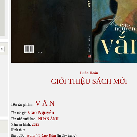
Luân Hoán
GIỚI THIỆU SÁCH MỚI
V Ắ N
Tên tác phẩm
:
Cao Nguyên
Tên tác giả:
Tên nhà xuất bản :
NHÂN ẢNH
Năm ấn hành:
2025
Hình thức:
Bìa trước -
tranh
Vũ Cao Đàm
(in đầy trang)