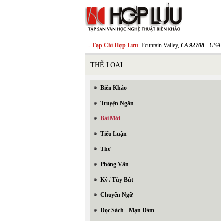
- Tạp Chí Hợp Lưu
Fountain Valley,
CA 92708
- USA
THỂ LOẠI
Biên Khảo
Truyện Ngắn
Bài Mới
Tiểu Luận
Thơ
Phỏng Vấn
Ký / Tùy Bút
Chuyển Ngữ
Đọc Sách - Mạn Đàm