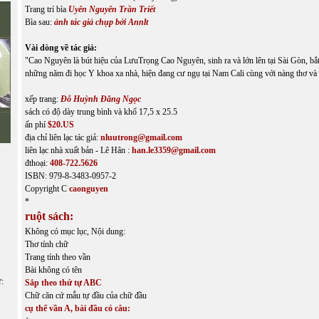
Trang trí bìa
Uyên Nguyên Trần Triết
Bìa sau:
ảnh tác giả chụp bởi Annlt
Vài dòng về tác giả:
"Cao Nguyên là bút hiệu của LưuTrọng Cao Nguyên, sinh ra và lớn lên tại Sài Gòn, bắt
những năm đi học Y khoa xa nhà, hiện đang cư ngụ tại Nam Cali cùng với nàng thơ và h
xếp trang:
Đỗ Huỳnh Đăng Ngọc
sách có độ dày trung bình và khổ 17,5 x 25.5
ấn phí
$20.US
địa chỉ liên lạc tác giả:
nluutrong@gmail.com
liên lạc nhà xuất bản - Lê Hân :
han.le3359@gmail.com
đthoại:
408-722.5626
ISBN: 979-8-3483-0957-2
Copyright C
caonguyen
*
ruột sách:
Không có mục lục, Nội dung:
Thơ tính chữ
Trang tính theo vần
Bài không có tên
ữ:
Sắp theo thứ tự ABC
Chữ căn cứ mẫu tự đầu của chữ đầu
cụ thể vần A, bài đầu có câu: