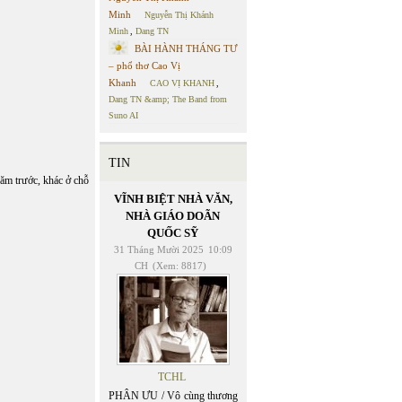
Minh
Nguyễn Thị Khánh
Minh
,
Dang TN
BÀI HÀNH THÁNG TƯ
– phổ thơ Cao Vị
Khanh
CAO VỊ KHANH
,
Dang TN &amp; The Band from
Suno AI
TIN
năm trước, khác ở chỗ
VĨNH BIỆT NHÀ VĂN,
NHÀ GIÁO DOÃN
QUỐC SỸ
31 Tháng Mười 2025
10:09
CH
(Xem: 8817)
TCHL
PHÂN ƯU / Vô cùng thương