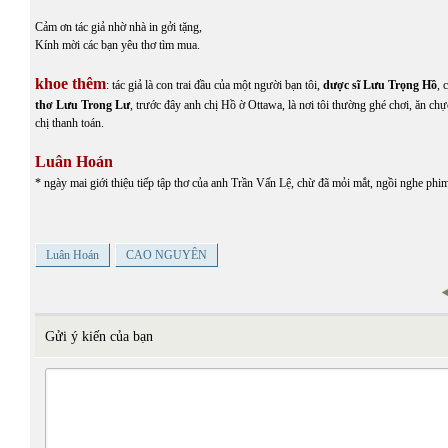
Cảm ơn tác giả nhờ nhà in gởi tặng,
Kính mời các bạn yêu thơ tìm mua.
khoe thêm
: tác giả là con trai đầu của một người bạn tôi,
dược sĩ Lưu Trọng Hồ
, 
thơ Lưu Trong Lư
, trước đây anh chị Hồ ờ Ottawa, là nơi tôi thường ghé chơi, ăn ch
chị thanh toán.
Luân Hoán
* ngày mai giới thiệu tiếp tập thơ của anh Trần Vấn Lệ, chừ đã mỏi mắt, ngồi nghe phi
Luân Hoán
CAO NGUYÊN
Gửi ý kiến của bạn