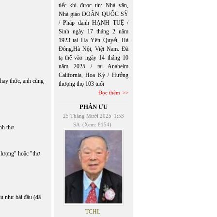
tiếc khi được tin: Nhà văn,
Nhà giáo DOÃN QUỐC SỸ
/ Pháp danh HẠNH TUỆ /
Sinh ngày 17 tháng 2 năm
1923 tại Hạ Yên Quyết, Hà
Đông,Hà Nội, Việt Nam. Đã
tạ thế vào ngày 14 tháng 10
năm 2025 / tại Anaheim
California, Hoa Kỳ / Hưởng
 hay thức, anh cũng
thượng thọ 103 tuổi
Đọc thêm
PHÂN ƯU
25 Tháng Mười 2025
1:53
SA
(Xem: 8154)
nh thơ.
 lượng" hoặc "thơ
dụ như bài đầu (đã
TCHL