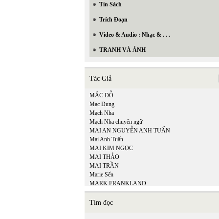
Tin Sách
Trích Đoạn
Video & Audio : Nhạc & . . .
TRANH VÀ ẢNH
Tác Giả
MẶC ĐỖ
Mạc Dung
Mạch Nha
Mạch Nha chuyển ngữ
MAI AN NGUYỄN ANH TUẤN
Mai Anh Tuấn
MAI KIM NGỌC
MAI THẢO
MAI TRẦN
Marie Sến
MARK FRANKLAND
Matsuo Bashō
Mi Ly
Tìm đọc
MICHEL LEGRAND - ALAN & MARILYN
BERGMAN