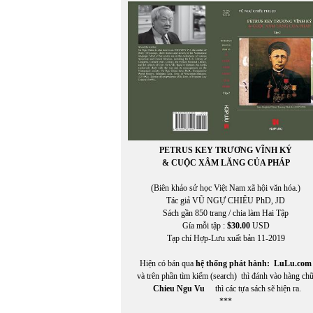
Miên Đáng
miên di
MIÊNG
Mikhail Epstein
Minh Đạo Nguyễn Thạch Hãn
MINH HÀ
Minh Hạo
MINH LÂM
MINH THÙY
MINH TRIẾT VIỆT
MINH TRIẾT VIỆT AN VI
PETRUS KEY TRƯƠNG VĨNH KÝ
Miura Chora
& CUỘC XÂM LĂNG CỦA PHÁP
Mukôda Kuniko
Murakami Ryu
(Biên khảo sử học Việt Nam xã hội văn hóa.)
MỸ CA
Tác giả VŨ NGỰ CHIÊU PhD, JD
Mỹ Dũng
Sách gần 850 trang / chia làm Hai Tập
Gía mỗi tập :
$30.00
USD
Tạp chí Hợp-Lưu xuất bản 11-2019
Hiện có bán qua
hệ thống phát hành:
LuLu.com
và trên phần tìm kiếm (search) thì đánh vào hàng ch
Chieu Ngu Vu
thì các tựa sách sẽ hiện ra.
***