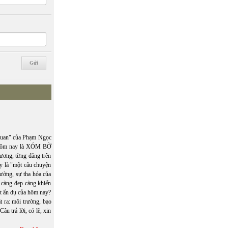
uan" của Phạm Ngọc
 Hôm nay là XÓM BỜ
ơng, từng đăng trên
y là "một câu chuyện
rường, sự tha hóa của
 càng đẹp càng khiến
t ẩn dụ của hôm nay?
ra: môi trường, bạo
âu trả lời, có lẽ, xin