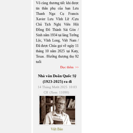
Vô cùng thương tiếc khi được
tin thân phụ của bạn Lưu
Thanh Nga: Cụ Francis
Xavier Lưu Vĩnh Lữ /Cựu
Chủ Tịch Nghị Viên Hội
Đồng Đô Thành Sài Gòn /
Sinh năm 1934 tại làng Tưởng
Lộc, Vĩnh Long, Việt Nam /
Đã được Chúa gọi về ngày 11
tháng 10 năm 2025 tại Katy,
Texas. /Hưởng thượng thọ 92
tuổi
Đọc thêm
Nhà văn Doãn Quốc Sỹ
(1923-2025) ra đi
14 Tháng Mười 2025
10:03
CH
(Xem: 11090)
Việt Báo