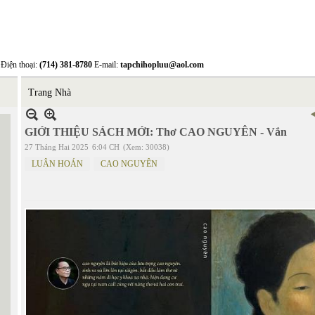
Điện thoại:
(714) 381-8780
E-mail:
tapchihopluu@aol.com
Trang Nhà
GIỚI THIỆU SÁCH MỚI: Thơ CAO NGUYÊN - Vắn
27 Tháng Hai 2025
6:04 CH
(Xem: 30038)
LUÂN HOÁN
CAO NGUYÊN