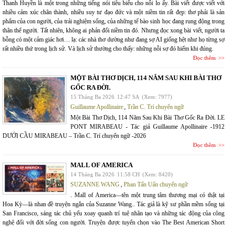
Thanh Huyền là một trong những tiếng nói tiêu biểu cho nỗi lo ấy. Bài viết được viết với
nhiều cảm xúc chân thành, nhiều suy tư đạo đức và một niềm tin rất đẹp: thơ phải là sản
phẩm của con người, của trải nghiệm sống, của những tế bào sinh học đang rung động trong
thân thể người. Tất nhiên, không ai phản đối niềm tin đó. Nhưng đọc xong bài viết, người ta
bỗng có một cảm giác hơi… lạ: các nhà thơ dường như đang sợ AI giống hệt như họ từng sợ
rất nhiều thứ trong lịch sử. Và lịch sử thường cho thấy: những nỗi sợ đó hiếm khi đúng.
Đọc thêm
MỘT BÀI THƠ DỊCH, 114 NĂM SAU KHI BÀI THƠ
GỐC RA ĐỜI.
15 Tháng Ba 2026
12:47 SA
(Xem: 7977)
Guillaume Apollinaire
,
Trần C. Trí chuyển ngữ
Một Bài Thơ Dịch, 114 Năm Sau Khi Bài Thơ Gốc Ra Đời. LE
PONT MIRABEAU - Tác giả Guillaume Apollinaire -1912
DƯỚI CẦU MIRABEAU – Trần C. Trí chuyển ngữ -2026
Đọc thêm
MALL OF AMERICA
14 Tháng Ba 2026
11:58 CH
(Xem: 8420)
SUZANNE WANG
,
Phan Tấn Uẩn chuyển ngữ
. Mall of America—tên một trung tâm thương mại có thật tại
Hoa Kỳ—là nhan đề truyện ngắn của Suzanne Wang.. Tác giả là kỹ sư phần mềm sống tại
San Francisco, sáng tác chủ yếu xoay quanh trí tuệ nhân tạo và những tác động của công
nghệ đối với đời sống con người. Truyện được tuyển chọn vào The Best American Short