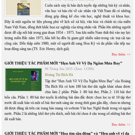
Cuốn sách này là bản dịch tuyển tập những bút ký cá nhân,
văn học và báo chí về các nhân vật Việt Nam đã có những
đóng góp đáng kể cho văn học, nghệ thuật và khoa học.
Đây là một nguồn tư liệu phong phú về lịch sử xã hội, văn hóa và chính trị của miền
Nam Việt Nam, đồng thời khắc họa sự nghiệp của từng nhân vật. Phần lớn những người
được đề cập nổi bật trong giai đoạn 1954 – 1975. Sau khi miền Nam thất thủ vào tay lực
lượng miền Bắc năm 1975, hầu hết họ đều bị giam giữ nhiều năm trong các trại cải tạo
cộng sản. Đến thập niên 1980, một số người đã sang Hoa Kỳ và đa phần vẫn tiếp tục
hoạt động sáng tạo.(TS. Eric Henry, dịch giả)
Đọc thêm
GIỚI THIỆU TÁC PHẨM MỚI “Hẹn Anh Về Vỹ Dạ Ngắm Mưa Bay”
06 Tháng Sáu 2025
(Xem: 13396)
Hoàng Thị Bích Hà
Tập thơ “Hẹn Anh Về Vỹ Dạ Ngắm Mưa Bay” của Hoàng
Thị Bích Hà có hơn 180 bài thơ dài ngắn khác nhau được
chia làm 2 phần: Phần 1: 80 bài thơ, Phần 2: 116 bài thơ
bốn câu. Phần 1: 80 bài thơ tuyển là những bài tâm đắc được chọn lọc ra từ 10 tập thơ
trước đã xuất bản và một số bài thơ mới sáng tác trong thời gian gần đây, chưa in nhưng
đã được đăng tải trên các trang báo mạng và website Văn học Nghệ thuật trong và ngoài
nước. Phần 2 là những khổ thơ yêu thích, mỗi bài chỉ chon 4 câu trong số những bài thơ
đã xuất bản.
Đọc thêm
GIỚI THIỆU TÁC PHẨM MỚI “Hoa tím sầu đông” và “Hẹn anh về vĩ dạ