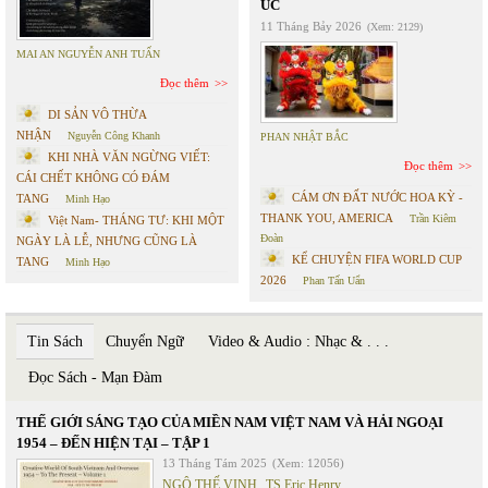
ÚC
11 Tháng Bảy 2026
(Xem: 2129)
MAI AN NGUYỄN ANH TUẤN
Đọc thêm
DI SẢN VÔ THỪA
NHẬN
Nguyễn Công Khanh
PHAN NHẬT BẮC
KHI NHÀ VĂN NGỪNG VIẾT:
Đọc thêm
CÁI CHẾT KHÔNG CÓ ĐÁM
CÁM ƠN ĐẤT NƯỚC HOA KỲ -
TANG
Minh Hạo
THANK YOU, AMERICA
Trần Kiêm
Việt Nam- THÁNG TƯ: KHI MỘT
Đoàn
NGÀY LÀ LỄ, NHƯNG CŨNG LÀ
KỂ CHUYỆN FIFA WORLD CUP
TANG
Minh Hạo
2026
Phan Tấn Uẩn
Tin Sách
Chuyển Ngữ
Video & Audio : Nhạc & . . .
Đọc Sách - Mạn Đàm
THẾ GIỚI SÁNG TẠO CỦA MIỀN NAM VIỆT NAM VÀ HẢI NGOẠI
1954 – ĐẾN HIỆN TẠI – TẬP 1
13 Tháng Tám 2025
(Xem: 12056)
NGÔ THẾ VINH
,
TS Eric Henry