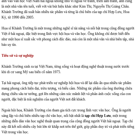
anh vào văn học Việt Nam hải ngoại không nhỏ vì ngoài vẽ tranh, triển lãm tranh, anh cũng
là một nhà văn tên tuổi, viết với vài bút hiệu khác như Kim Thi, Nguyễn Thị Giáng Châu.
Khánh Trường đã xuất bản nhiều tác phẩm và từng là chủ biên của tạp chí Hợp Lưu, Hoa
Kỳ, từ 1990 đến 2005.
Họa sĩ Khánh Trường là một trong những nghệ sĩ tài năng và nổi bật trong cộng đồng người
Việt ở hải ngoại, đặc biệt trong lĩnh vực hội họa và văn học. Ông không chỉ được biết đến
như một họa sĩ xuất sắc với phong cách độc đáo, mà còn là một nhà văn và nhà biên tập, nhà
báo uy tín.
Tiểu sử và sự nghiệp
Khánh Trường sinh ra tại Việt Nam, từng sống và hoạt động nghệ thuật trong nước trước
khi di cư sang Mỹ sau biến cố năm 1975.
Tại hải ngoại, ông tiếp tục phát triển sự nghiệp hội họa và để lại dấu ấn qua nhiều tác phẩm
mang phong cách hiện đại, trừu tượng, và biểu cảm. Những tác phẩm của ông thường chứa
đựng chiều sâu tư tưởng, gợi lên những cảm xúc mãnh liệt và phản ánh cuộc sống của con
người, đặc biệt là trải nghiệm của người Việt nơi đất khách.
Ngoài hội họa, Khánh Trường còn tham gia tích cực trong lĩnh vực văn học. Ông là người
sáng lập và chủ biên nhiều tạp chí văn học, nổi bật nhất là
tạp chí Hợp Lưu
, một trong
những diễn đàn văn học nghệ thuật quan trọng của cộng đồng người Việt hải ngoại. Tạp chí
này đã kết nối nhiều cây bút lớn từ khắp nơi trên thế giới, góp phần duy trì và phát triển tiếng
Việt trong văn học.