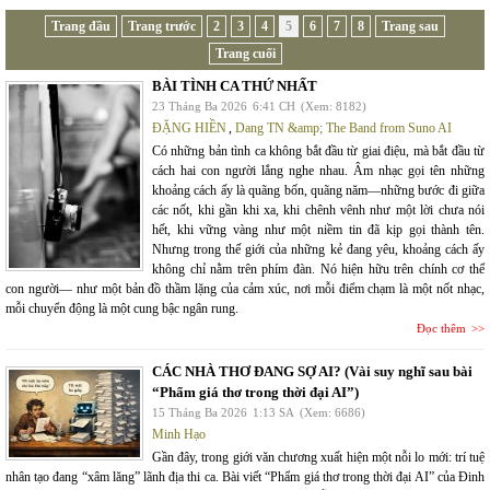
Trang đầu
Trang trước
2
3
4
5
6
7
8
Trang sau
Trang cuối
BÀI TÌNH CA THỨ NHẤT
23 Tháng Ba 2026
6:41 CH
(Xem: 8182)
ĐẶNG HIỀN
,
Dang TN &amp; The Band from Suno AI
Có những bản tình ca không bắt đầu từ giai điệu, mà bắt đầu từ
cách hai con người lắng nghe nhau. Âm nhạc gọi tên những
khoảng cách ấy là quãng bốn, quãng năm—những bước đi giữa
các nốt, khi gần khi xa, khi chênh vênh như một lời chưa nói
hết, khi vững vàng như một niềm tin đã kịp gọi thành tên.
Nhưng trong thế giới của những kẻ đang yêu, khoảng cách ấy
không chỉ nằm trên phím đàn. Nó hiện hữu trên chính cơ thể
con người— như một bản đồ thầm lặng của cảm xúc, nơi mỗi điểm chạm là một nốt nhạc,
mỗi chuyển động là một cung bậc ngân rung.
Đọc thêm
CÁC NHÀ THƠ ĐANG SỢ AI? (Vài suy nghĩ sau bài
“Phẩm giá thơ trong thời đại AI”)
15 Tháng Ba 2026
1:13 SA
(Xem: 6686)
Minh Hạo
Gần đây, trong giới văn chương xuất hiện một nỗi lo mới: trí tuệ
nhân tạo đang “xâm lăng” lãnh địa thi ca. Bài viết “Phẩm giá thơ trong thời đại AI” của Đinh