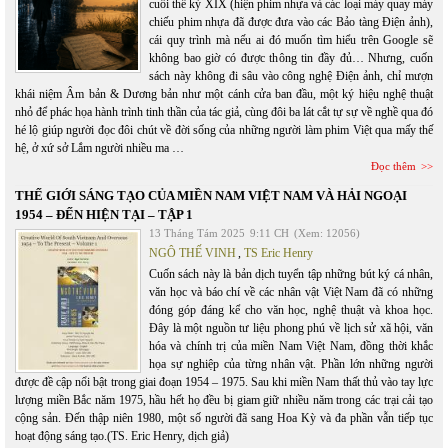
cuối thế kỷ XIX (hiện phim nhựa và các loại máy quay máy
chiếu phim nhựa đã được đưa vào các Bảo tàng Điện ảnh),
cái quy trình mà nếu ai đó muốn tìm hiểu trên Google sẽ
không bao giờ có được thông tin đầy đủ… Nhưng, cuốn
sách này không đi sâu vào công nghệ Điện ảnh, chỉ mượn
khái niệm Âm bản & Dương bản như một cánh cửa ban đầu, một ký hiệu nghệ thuật
nhỏ để phác họa hành trình tinh thần của tác giả, cùng đôi ba lát cắt tự sự về nghề qua đó
hé lộ giúp người đọc đôi chút về đời sống của những người làm phim Việt qua mấy thế
hệ, ở xứ sở Lắm người nhiều ma …
Đọc thêm
THẾ GIỚI SÁNG TẠO CỦA MIỀN NAM VIỆT NAM VÀ HẢI NGOẠI
1954 – ĐẾN HIỆN TẠI – TẬP 1
13 Tháng Tám 2025
9:11 CH
(Xem: 12056)
NGÔ THẾ VINH
,
TS Eric Henry
Cuốn sách này là bản dịch tuyển tập những bút ký cá nhân,
văn học và báo chí về các nhân vật Việt Nam đã có những
đóng góp đáng kể cho văn học, nghệ thuật và khoa học.
Đây là một nguồn tư liệu phong phú về lịch sử xã hội, văn
hóa và chính trị của miền Nam Việt Nam, đồng thời khắc
họa sự nghiệp của từng nhân vật. Phần lớn những người
được đề cập nổi bật trong giai đoạn 1954 – 1975. Sau khi miền Nam thất thủ vào tay lực
lượng miền Bắc năm 1975, hầu hết họ đều bị giam giữ nhiều năm trong các trại cải tạo
cộng sản. Đến thập niên 1980, một số người đã sang Hoa Kỳ và đa phần vẫn tiếp tục
hoạt động sáng tạo.(TS. Eric Henry, dịch giả)