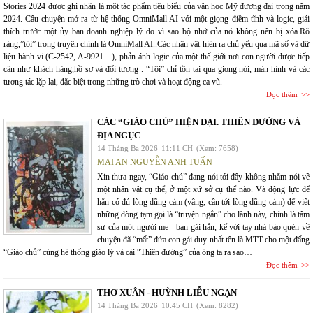
Stories 2024 được ghi nhận là một tác phẩm tiêu biểu của văn học Mỹ đương đại trong năm
2024. Câu chuyện mở ra từ hệ thống OmniMall AI với một giọng điềm tĩnh và logic, giải
thích trước một ủy ban doanh nghiệp lý do vì sao bộ nhớ của nó không nên bị xóa.Rõ
ràng,”tôi” trong truyện chính là OmniMall AI..Các nhân vật hiện ra chủ yếu qua mã số và dữ
liệu hành vi (C-2542, A-9921…), phản ánh logic của một thế giới nơi con người được tiếp
cận như khách hàng,hồ sơ và đối tượng . “Tôi” chỉ tồn tại qua giọng nói, màn hình và các
tương tác lặp lại, đặc biệt trong những trò chơi và hoạt động ca vũ.
Đọc thêm
CÁC “GIÁO CHỦ” HIỆN ĐẠI. THIÊN ĐƯỜNG VÀ
ĐỊA NGỤC
14 Tháng Ba 2026
11:11 CH
(Xem: 7658)
MAI AN NGUYỄN ANH TUẤN
Xin thưa ngay, “Giáo chủ” đang nói tới đây không nhằm nói về
một nhân vật cụ thể, ở một xứ sở cụ thể nào. Và động lực để
hắn có đủ lòng dũng cảm (vâng, cần tới lòng dũng cảm) để viết
những dòng tạm gọi là “truyện ngắn” cho lành này, chính là tâm
sự của một người mẹ - bạn gái hắn, kể với tay nhà báo quèn về
chuyện đã “mất” đứa con gái duy nhất tên là MTT cho một đấng
“Giáo chủ” cùng hệ thống giáo lý và cái “Thiên đường” của ông ta ra sao…
Đọc thêm
THƠ XUÂN - HUỲNH LIỄU NGẠN
14 Tháng Ba 2026
10:45 CH
(Xem: 8282)