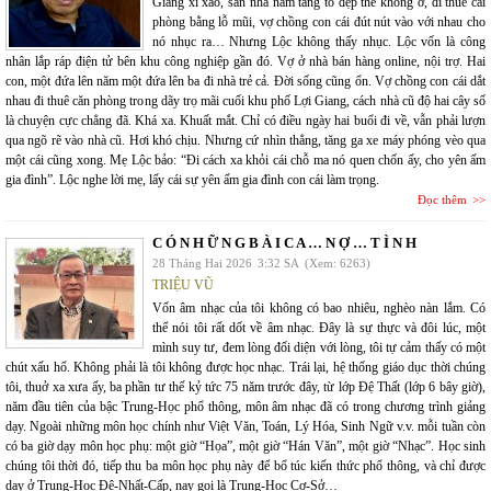
Giang xì xào, sẵn nhà năm tầng to đẹp thế không ở, đi thuê cái
phòng bằng lỗ mũi, vợ chồng con cái đút nút vào với nhau cho
nó nhục ra… Nhưng Lộc không thấy nhục. Lộc vốn là công
nhân lắp ráp điện tử bên khu công nghiệp gần đó. Vợ ở nhà bán hàng online, nội trợ. Hai
con, một đứa lên năm một đứa lên ba đi nhà trẻ cả. Đời sống cũng ổn. Vợ chồng con cái dắt
nhau đi thuê căn phòng trong dãy trọ mãi cuối khu phố Lợi Giang, cách nhà cũ độ hai cây số
là chuyện cực chẳng đã. Khá xa. Khuất mắt. Chỉ có điều ngày hai buổi đi về, vẫn phải lượn
qua ngõ rẽ vào nhà cũ. Hơi khó chịu. Nhưng cứ nhìn thẳng, tăng ga xe máy phóng vèo qua
một cái cũng xong. Mẹ Lộc bảo: “Đi cách xa khỏi cái chỗ ma nó quen chốn ấy, cho yên ấm
gia đình”. Lộc nghe lời mẹ, lấy cái sự yên ấm gia đình con cái làm trọng.
Đọc thêm
C Ó N H Ữ N G B À I C A … N Ợ … T Ì N H
28 Tháng Hai 2026
3:32 SA
(Xem: 6263)
TRIỆU VŨ
Vốn âm nhạc của tôi không có bao nhiêu, nghèo nàn lắm. Có
thể nói tôi rất dốt về âm nhạc. Đây là sự thực và đôi lúc, một
mình suy tư, đem lòng đối diện với lòng, tôi tự cảm thấy có một
chút xấu hổ. Không phải là tôi không được học nhạc. Trái lại, hệ thống giáo dục thời chúng
tôi, thuở xa xưa ấy, ba phần tư thế kỷ tức 75 năm trước đây, từ lớp Đệ Thất (lớp 6 bây giờ),
năm đầu tiên của bậc Trung-Học phổ thông, môn âm nhạc đã có trong chương trình giảng
dạy. Ngoài những môn học chính như Việt Văn, Toán, Lý Hóa, Sinh Ngữ v.v. mỗi tuần còn
có ba giờ dạy môn học phụ: một giờ “Họa”, một giờ “Hán Văn”, một giờ “Nhạc”. Học sinh
chúng tôi thời đó, tiếp thu ba môn học phụ này để bổ túc kiến thức phổ thông, và chỉ được
dạy ở Trung-Học Đệ-Nhất-Cấp, nay gọi là Trung-Học Cơ-Sở…