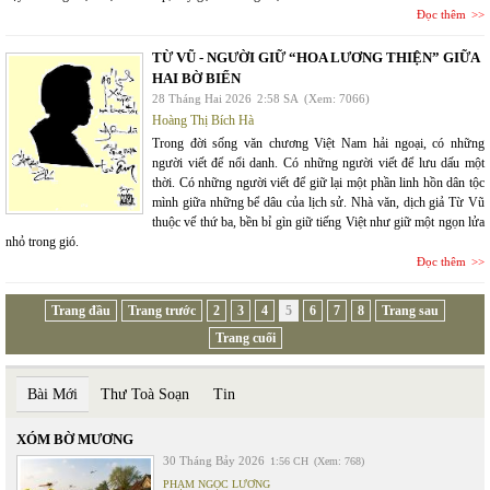
Đọc thêm
TỪ VŨ - NGƯỜI GIỮ “HOA LƯƠNG THIỆN” GIỮA
HAI BỜ BIỂN
28 Tháng Hai 2026
2:58 SA
(Xem: 7066)
Hoàng Thị Bích Hà
Trong đời sống văn chương Việt Nam hải ngoại, có những
người viết để nổi danh. Có những người viết để lưu dấu một
thời. Có những người viết để giữ lại một phần linh hồn dân tộc
mình giữa những bể dâu của lịch sử. Nhà văn, dịch giả Từ Vũ
thuộc vế thứ ba, bền bỉ gìn giữ tiếng Việt như giữ một ngọn lửa
nhỏ trong gió.
Đọc thêm
Trang đầu
Trang trước
2
3
4
5
6
7
8
Trang sau
Trang cuối
Bài Mới
Thư Toà Soạn
Tin
XÓM BỜ MƯƠNG
30 Tháng Bảy 2026
1:56 CH
(Xem: 768)
PHẠM NGỌC LƯƠNG