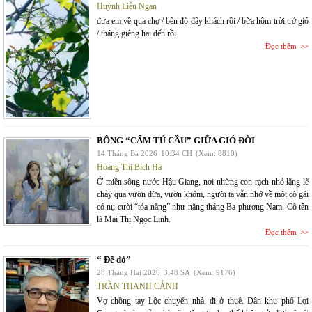
Huỳnh Liễu Ngạn
đưa em về qua chợ / bến đò đầy khách rồi / bữa hôm trời trở gió
/ tháng giêng hai đến rồi
Đọc thêm
BÔNG “CẨM TÚ CẦU” GIỮA GIÓ ĐỜI
14 Tháng Ba 2026
10:34 CH
(Xem: 8810)
Hoàng Thị Bích Hà
Ở miền sông nước Hậu Giang, nơi những con rạch nhỏ lặng lẽ
chảy qua vườn dừa, vườn khóm, người ta vẫn nhớ về một cô gái
có nụ cười “tỏa nắng” như nắng tháng Ba phương Nam. Cô tên
là Mai Thị Ngọc Linh.
Đọc thêm
“ Để dỏ”
28 Tháng Hai 2026
3:48 SA
(Xem: 9176)
TRẦN THANH CẢNH
Vợ chồng tay Lộc chuyển nhà, đi ở thuê. Dân khu phố Lợi