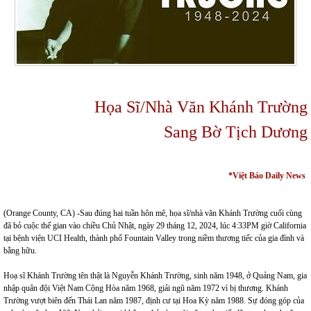
Họa Sĩ/Nhà Văn Khánh Trường
Sang Bờ Tịch Dương
*Việt Báo Daily News
(Orange County, CA) -Sau đúng hai tuần hôn mê, họa sĩ/nhà văn Khánh Trường cuối cùng
đã bỏ cuộc thế gian vào chiều Chủ Nhật, ngày 29 tháng 12, 2024, lúc 4:33PM giờ California
tại bệnh viện UCI Health, thành phố Fountain Valley trong niềm thương tiếc của gia đình và
bằng hữu.
Hoạ sĩ Khánh Trường tên thật là Nguyễn Khánh Trường, sinh năm 1948, ở Quảng Nam, gia
nhập quân đội Việt Nam Cộng Hòa năm 1968, giải ngũ năm 1972 vì bị thương. Khánh
Trường vượt biên đến Thái Lan năm 1987, định cư tại Hoa Kỳ năm 1988. Sự đóng góp của