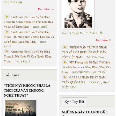
NGÔ THẾ VINH
Đọc thêm
Cristoforo Borri Và Ký Sự Đàng
Trong Iii. Quan Khám Lý Trần Đức Hòa
Và Cơ Sở Nước Mặn
THỤY KHUÊ
Cristoforo Borri Và Ký Sự Đàng
Trần Thị Nguyệt Mai
,
TRANG CHÂU
Trong - II. Minh Đức Vương Thái Phi Và
Đọc thêm
Cơ Sở Đạo Chúa Đầu Tiên
THỤY
KHUÊ
PHỎNG VẤN TRÍ TUỆ NHÂN
Cristoforo Borri Và Ký Sự Đàng
TẠO VỀ HÒA HỢP HÒA GIẢI DÂN
Trong I. Đất Nước Và Con Người Đàng
TỘC VIỆT NAM
Trần Kiêm Đoàn
Trong
THỤY KHUÊ
RFA Phỏng vấn BS Ngô Thế Vinh
về Kênh Funan và Đồng Bằng Sông Cửu
Long
NGÔ THẾ VINH
,
MAI TRẦN
Tiểu Luận
GẶP LẠI PHAN NHẬT NAM
TRÊN QUỐC LỘ 1
TRẦN VŨ
,
PHAN
“THỜI NÀY KHÔNG PHẢI LÀ
NHẬT NAM
THỜI CỦA VĂN CHƯƠNG
NGHỆ THUẬT”
Ký / Tùy Bút
NHỮNG NGÀY XƯA NƠI ĐẤT