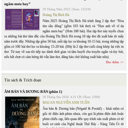
ngắm mưa bay”
29 Tháng Năm 2025
(Xem: 15219)
Hoàng Thị Bích Hà
Năm 2025 Hoàng Thị Bích Hà trình làng 2 tập thơ: “Hoa
tím sầu đông” (gồm 103 bài thơ) và “Hẹn anh về vĩ dạ
ngắm mưa bay” (Hơn 180 bài). Hai tập thơ này tuyển chọn
ra những bài thơ tâm đắc của Hoàng Thị Bích Hà trong 10 tập thơ đã xuất bản từ mấy
năm trước đây. Những tập gồm 50 bài, mỗi tập lọc ra khoảng 10-15 bài, trong những tập
gồm có 100 bài thơ lọc ra khoảng 15-20 bài. (Đây là 2 tập thơ cuối cùng khép lại việc in
thơ. Từ nay về sau tôi tiếp tục dành thời gian và tâm huyết cho truyện ngắn và tùy bút,
nếu bất chợt có cảm hứng thì vẫn làm thơ, đăng báo chứ không xuất bản nữa).
Đọc thêm
Tin sách & Trích đoạn
ÂM BẢN VÀ DƯƠNG BẢN (phần 1)
26 Tháng Sáu 2026
4:21 CH
(Xem: 2560)
MAI AN NGUYỄN ANH TUẤN
Âm bản & Dương bản (Négatif & Positif) – khái niệm có
gốc từ điện ảnh phim nhựa, còn gọi là phim điện ảnh hoặc
phim chiếu rạp, liên quan đến quy trình sản xuất phim có từ
buổi sơ sinh của Nghệ thuật Thứ Bảy - Nàng Tiên Út từ