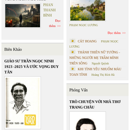
PHAN
THANH
BÌNH
Đọc
PHẠM NGỌC LƯƠNG
thêm
Đọc thêm
CÁT HOANG
PHẠM NGỌC
LƯƠNG
Biên Khảo
THÁNH THIÊN NỮ TƯỚNG -
NHỮNG NGƯỜI MẸ TRẦM MÌNH
GIÁO SƯ TRẦN NGỌC NINH
TRÊN SÔNG
Nguyệt Quỳnh
1923 -2025 VÀ ƯỚC VỌNG DUY
KHI TÌNH YÊU NHUỐM MÀU
TÂN
TOAN TÍNH
Hoàng Thị Bích Hà
Phỏng Vấn
TRÒ CHUYỆN VỚI NHÀ THƠ
TRANG CHÂU