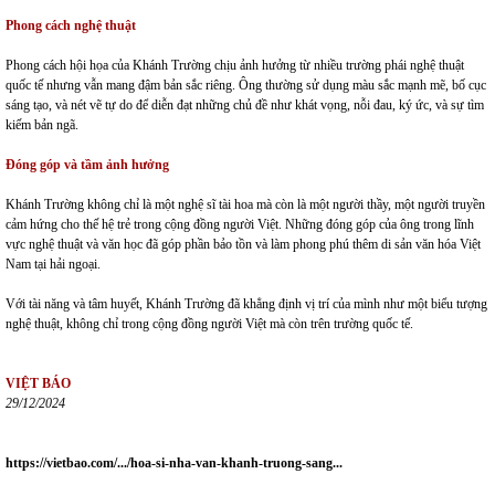
Phong cách nghệ thuật
Phong cách hội họa của Khánh Trường chịu ảnh hưởng từ nhiều trường phái nghệ thuật
quốc tế nhưng vẫn mang đậm bản sắc riêng. Ông thường sử dụng màu sắc mạnh mẽ, bố cục
sáng tạo, và nét vẽ tự do để diễn đạt những chủ đề như khát vọng, nỗi đau, ký ức, và sự tìm
kiếm bản ngã.
Đóng góp và tầm ảnh hưởng
Khánh Trường không chỉ là một nghệ sĩ tài hoa mà còn là một người thầy, một người truyền
cảm hứng cho thế hệ trẻ trong cộng đồng người Việt. Những đóng góp của ông trong lĩnh
vực nghệ thuật và văn học đã góp phần bảo tồn và làm phong phú thêm di sản văn hóa Việt
Nam tại hải ngoại.
Với tài năng và tâm huyết, Khánh Trường đã khẳng định vị trí của mình như một biểu tượng
nghệ thuật, không chỉ trong cộng đồng người Việt mà còn trên trường quốc tế.
VIỆT BÁO
29/12/2024
https://vietbao.com/.../hoa-si-nha-van-khanh-truong-sang...