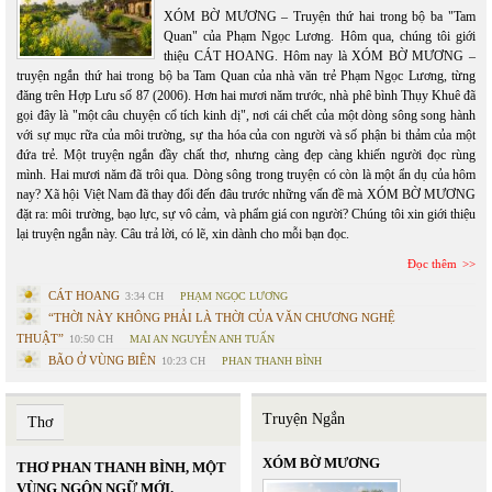
XÓM BỜ MƯƠNG – Truyện thứ hai trong bộ ba "Tam
Quan" của Phạm Ngọc Lương. Hôm qua, chúng tôi giới
thiệu CÁT HOANG. Hôm nay là XÓM BỜ MƯƠNG –
truyện ngắn thứ hai trong bộ ba Tam Quan của nhà văn trẻ Phạm Ngọc Lương, từng
đăng trên Hợp Lưu số 87 (2006). Hơn hai mươi năm trước, nhà phê bình Thụy Khuê đã
gọi đây là "một câu chuyện cổ tích kinh dị", nơi cái chết của một dòng sông song hành
với sự mục rữa của môi trường, sự tha hóa của con người và số phận bi thảm của một
đứa trẻ. Một truyện ngắn đầy chất thơ, nhưng càng đẹp càng khiến người đọc rùng
mình. Hai mươi năm đã trôi qua. Dòng sông trong truyện có còn là một ẩn dụ của hôm
nay? Xã hội Việt Nam đã thay đổi đến đâu trước những vấn đề mà XÓM BỜ MƯƠNG
đặt ra: môi trường, bạo lực, sự vô cảm, và phẩm giá con người? Chúng tôi xin giới thiệu
lại truyện ngắn này. Câu trả lời, có lẽ, xin dành cho mỗi bạn đọc.
Đọc thêm
CÁT HOANG
3:34 CH
PHẠM NGỌC LƯƠNG
“THỜI NÀY KHÔNG PHẢI LÀ THỜI CỦA VĂN CHƯƠNG NGHỆ
THUẬT”
10:50 CH
MAI AN NGUYỄN ANH TUẤN
BÃO Ở VÙNG BIÊN
10:23 CH
PHAN THANH BÌNH
Truyện Ngắn
Thơ
XÓM BỜ MƯƠNG
THƠ PHAN THANH BÌNH, MỘT
VÙNG NGÔN NGỮ MỚI.