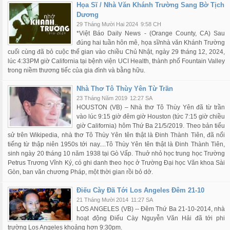
Họa Sĩ / Nhà Văn Khánh Trường Sang Bờ Tịch
Dương
29 Tháng Mười Hai 2024
9:58 CH
*Việt Báo Daily News - (Orange County, CA) Sau
đúng hai tuần hôn mê, họa sĩ/nhà văn Khánh Trường
cuối cùng đã bỏ cuộc thế gian vào chiều Chủ Nhật, ngày 29 tháng 12, 2024,
lúc 4:33PM giờ California tại bệnh viện UCI Health, thành phố Fountain Valley
trong niềm thương tiếc của gia đình và bằng hữu.
Nhà Thơ Tô Thùy Yên Từ Trần
23 Tháng Năm 2019
12:27 SA
HOUSTON (VB) – Nhà thơ Tô Thùy Yên đã từ trần
vào lúc 9:15 giờ đêm giờ Houston (tức 7:15 giờ chiều
giờ California) hôm Thứ Ba 21/5/2019. Theo bản tiểu
sử trên Wikipedia, nhà thơ Tô Thùy Yên tên thật là Đinh Thành Tiên, đã nổi
tiếng từ thập niên 1950s tới nay....Tô Thùy Yên tên thật là Đinh Thành Tiên,
sinh ngày 20 tháng 10 năm 1938 tại Gò Vấp. Thuở nhỏ học trung học Trường
Petrus Trương Vĩnh Ký, có ghi danh theo học ở Trường Đại học Văn khoa Sài
Gòn, ban văn chương Pháp, một thời gian rồi bỏ dở.
Điếu Cày Đã Tới Los Angeles Đêm 21-10
21 Tháng Mười 2014
11:27 SA
LOS ANGELES (VB) -- Đêm Thứ Ba 21-10-2014, nhà
hoạt động Điếu Cày Nguyễn Văn Hải đã tới phi
trường Los Angeles khoảng hơn 9:30pm.