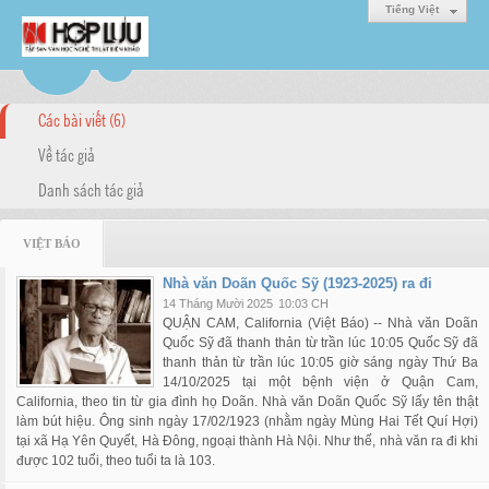
Tiếng Việt
Các bài viết (6)
Về tác giả
Danh sách tác giả
VIỆT BÁO
Nhà văn Doãn Quốc Sỹ (1923-2025) ra đi
14 Tháng Mười 2025
10:03 CH
QUẬN CAM, California (Việt Báo) -- Nhà văn Doãn
Quốc Sỹ đã thanh thản từ trần lúc 10:05 Quốc Sỹ đã
thanh thản từ trần lúc 10:05 giờ sáng ngày Thứ Ba
14/10/2025 tại một bệnh viện ở Quận Cam,
California, theo tin từ gia đình họ Doãn. Nhà văn Doãn Quốc Sỹ lấy tên thật
làm bút hiệu. Ông sinh ngày 17/02/1923 (nhằm ngày Mùng Hai Tết Quí Hợi)
tại xã Hạ Yên Quyết, Hà Đông, ngoại thành Hà Nội. Như thế, nhà văn ra đi khi
được 102 tuổi, theo tuổi ta là 103.