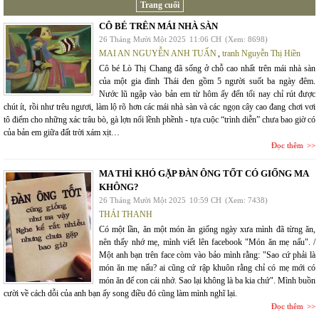
Trang cuối
CÔ BÉ TRÊN MÁI NHÀ SÀN
26 Tháng Mười Một 2025
11:06 CH
(Xem: 8698)
MAI AN NGUYỄN ANH TUẤN
,
tranh Nguyễn Thị Hiền
Cô bé Lò Thị Chang đã sống ở chỗ cao nhất trên mái nhà sàn
của một gia đình Thái đen gồm 5 người suốt ba ngày đêm.
Nước lũ ngập vào bản em từ hôm ấy đến tối nay chỉ rút được
chút ít, rồi như trêu ngươi, làm lộ rõ hơn các mái nhà sàn và các ngọn cây cao đang chơi vơi
tô điểm cho những xác trâu bò, gà lợn nổi lềnh phềnh - tựa cuộc “trình diễn” chưa bao giờ có
của bản em giữa đất trời xám xịt…
Đọc thêm
MA THÌ KHÓ GẶP ĐÀN ÔNG TỐT CÓ GIỐNG MA
KHÔNG?
26 Tháng Mười Một 2025
10:59 CH
(Xem: 7438)
THÁI THANH
Có một lần, ăn một món ăn giống ngày xưa mình đã từng ăn,
nên thấy nhớ mẹ, mình viết lên facebook "Món ăn mẹ nấu". /
Một anh bạn trên face còm vào bảo mình rằng: "Sao cứ phải là
món ăn mẹ nấu? ai cũng cứ rập khuôn rằng chỉ có mẹ mới có
món ăn để con cái nhớ. Sao lại không là ba kia chứ". Mình buồn
cười về cách dỗi của anh bạn ấy song điều đó cũng làm mình nghĩ lại.
Đọc thêm