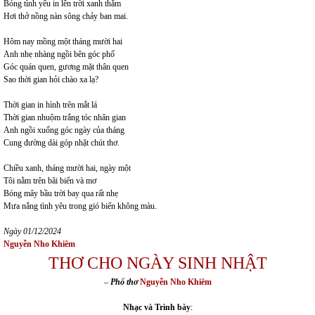
Bóng tình yêu in lên trời xanh thẳm
Hơi thở nồng nàn sông chảy ban mai.
Hôm nay mồng một tháng mười hai
Anh nhẹ nhàng ngồi bên góc phố
Góc quán quen, gương mặt thân quen
Sao thời gian hỏi chào xa lạ?
Thời gian in hình trên mắt lá
Thời gian nhuộm trắng tóc nhân gian
Anh ngồi xuống góc ngày của tháng
Cung đường dài góp nhặt chút thơ.
Chiều xanh, tháng mười hai, ngày một
Tôi nằm trên bãi biển và mơ
Bóng mây bầu trời bay qua rất nhẹ
Mưa nắng tình yêu trong gió biển không màu.
Ngày 01/12/2024
Nguyễn Nho Khiêm
THƠ CHO NGÀY SINH NHẬT
–
Phổ thơ
Nguyễn Nho Khiêm
Nhạc và Trình bày
: