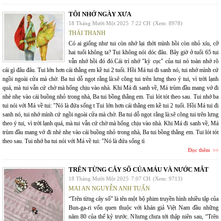
TÔI NHỚ NGÀY XƯA
18 Tháng Mười Một 2025
7:22 CH
(Xem: 8978)
THÁI THANH
Có ai giống như tui còn nhớ lại thời mình hồi còn nhỏ xíu, cỡ
hai tuổi không ta? Tui không nói dóc đâu. Bây giờ ở tuổi 65 tui
vẫn nhớ hồi đó đó.Cái trí nhớ "kỳ cục" của tui nó toàn nhớ rõ
cái gì đâu đâu. Tui lớn hơn cái thằng em kề tui 2 tuổi. Hồi Má tui đi sanh nó, tui nhớ mình cứ
ngồi ngoài cửa mà chờ. Ba tui dỗ ngọt rằng là:sẽ cõng tui trên lưng theo ý tui, vì trời lạnh
quá, mà tui vẫn cứ chờ mà hổng chịu vào nhà. Khi Má đi sanh về, Má trùm đầu mang vớ đi
nhè nhẹ vào cái buồng nhỏ trong nhà, Ba tui bồng thằng em. Tui lót tót theo sau. Tui nhớ ba
tui nói với Má về tui: "Nó là đứa sống t Tui lớn hơn cái thằng em kề tui 2 tuổi. Hồi Má tui đi
sanh nó, tui nhớ mình cứ ngồi ngoài cửa mà chờ. Ba tui dỗ ngọt rằng là:sẽ cõng tui trên lưng
theo ý tui, vì trời lạnh quá, mà tui vẫn cứ chờ mà hổng chịu vào nhà. Khi Má đi sanh về, Má
trùm đầu mang vớ đi nhè nhẹ vào cái buồng nhỏ trong nhà, Ba tui bồng thằng em. Tui lót tót
theo sau. Tui nhớ ba tui nói với Má về tui: "Nó là đứa sống tì
Đọc thêm
TRÊN TỪNG CÂY SỐ CỦA MÁU VÀ NƯỚC MẮT
18 Tháng Mười Một 2025
7:07 CH
(Xem: 9713)
MAI AN NGUYỄN ANH TUẤN
“Trên từng cây số” là tên một bộ phim truyền hình nhiều tập của
Bun-ga-ri vốn quen thuộc với khán giả Việt Nam đầu những
năm 80 của thế kỷ trước. Nhưng chưa tới thập niên sau, “Trên