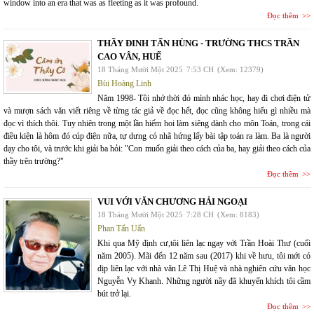
window into an era that was as fleeting as it was profound.
Đọc thêm
THẦY ĐINH TẤN HÙNG - TRƯỜNG THCS TRẦN
CAO VÂN, HUẾ
18 Tháng Mười Một 2025
7:53 CH
(Xem: 12379)
Bùi Hoàng Linh
Năm 1998- Tôi nhớ thời đó mình nhác học, hay đi chơi điện tử
và mượn sách văn viết riêng về từng tác giả về đọc hết, đọc cũng không hiểu gì nhiều mà
đọc vì thích thôi. Tuy nhiên trong một lần hiếm hoi làm siêng dành cho môn Toán, trong cái
điều kiện là hôm đó cúp điện nữa, tự dưng có nhã hứng lấy bài tập toán ra làm. Ba là người
dạy cho tôi, và trước khi giải ba hỏi: "Con muốn giải theo cách của ba, hay giải theo cách của
thầy trên trường?"
Đọc thêm
VUI VỚI VĂN CHƯƠNG HẢI NGOẠI
18 Tháng Mười Một 2025
7:28 CH
(Xem: 8183)
Phan Tấn Uẩn
Khi qua Mỹ định cư,tôi liên lạc ngay với Trần Hoài Thư (cuối
năm 2005). Mãi đến 12 năm sau (2017) khi về hưu, tôi mới có
dịp liên lạc với nhà văn Lê Thị Huệ và nhà nghiên cứu văn học
Nguyễn Vy Khanh. Những người nầy đã khuyến khích tôi cầm
bút trở lại.
Đọc thêm