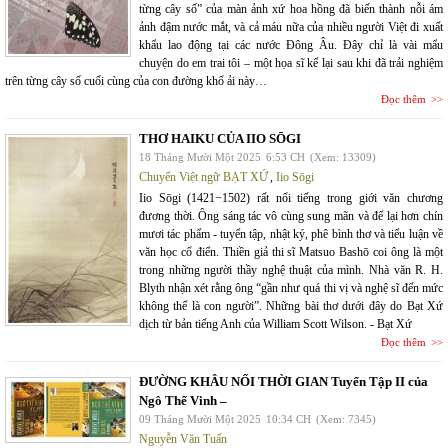
từng cây số” của màn ảnh xứ hoa hồng đã biến thành nỗi ám
ảnh đậm nước mắt, và cả máu nữa của nhiều người Việt đi xuất
khẩu lao động tại các nước Đông Âu. Đây chỉ là vài mẩu
chuyện do em trai tôi – một họa sĩ kể lại sau khi đã trải nghiệm
trên từng cây số cuối cùng của con đường khổ ải này…
Đọc thêm
THƠ HAIKU CỦA IIO SŌGI
18 Tháng Mười Một 2025
6:53 CH
(Xem: 13309)
Chuyển Việt ngữ BẠT XỨ
,
Iio Sōgi
Iio Sōgi (1421−1502) rất nổi tiếng trong giới văn chương
đương thời. Ông sáng tác vô cùng sung mãn và để lại hơn chín
mươi tác phẩm - tuyển tập, nhật ký, phê bình thơ và tiểu luận về
văn học cổ điển. Thiền giả thi sĩ Matsuo Bashō coi ông là một
trong những người thầy nghệ thuật của mình. Nhà văn R. H.
Blyth nhận xét rằng ông “gần như quá thi vị và nghệ sĩ đến mức
không thể là con người”. Những bài thơ dưới đây do Bạt Xứ
dịch từ bản tiếng Anh của William Scott Wilson. - Bạt Xứ
Đọc thêm
ĐƯỜNG KHÂU NỐI THỜI GIAN Tuyển Tập II của
Ngô Thế Vinh –
09 Tháng Mười Một 2025
10:34 CH
(Xem: 7345)
Nguyễn Văn Tuấn