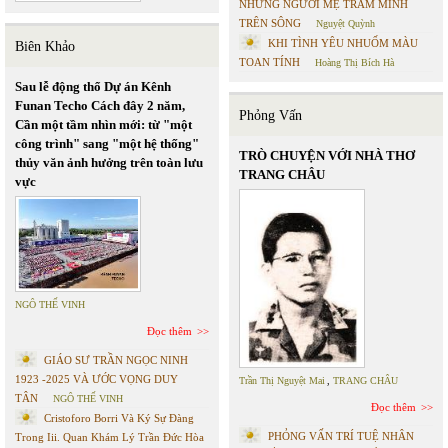
NHỮNG NGƯỜI MẸ TRẦM MÌNH
TRÊN SÔNG
Nguyệt Quỳnh
KHI TÌNH YÊU NHUỐM MÀU
Biên Khảo
TOAN TÍNH
Hoàng Thị Bích Hà
Sau lễ động thổ Dự án Kênh
Funan Techo Cách đây 2 năm,
Phỏng Vấn
Cần một tầm nhìn mới: từ "một
công trình" sang "một hệ thống"
TRÒ CHUYỆN VỚI NHÀ THƠ
thủy văn ảnh hưởng trên toàn lưu
TRANG CHÂU
vực
NGÔ THẾ VINH
Đọc thêm
GIÁO SƯ TRẦN NGỌC NINH
1923 -2025 VÀ ƯỚC VỌNG DUY
Trần Thị Nguyệt Mai
,
TRANG CHÂU
TÂN
NGÔ THẾ VINH
Đọc thêm
Cristoforo Borri Và Ký Sự Đàng
PHỎNG VẤN TRÍ TUỆ NHÂN
Trong Iii. Quan Khám Lý Trần Đức Hòa