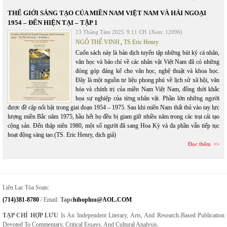
THẾ GIỚI SÁNG TẠO CỦA MIỀN NAM VIỆT NAM VÀ HẢI NGOẠI
1954 – ĐẾN HIỆN TẠI – TẬP 1
13 Tháng Tám 2025
9:11 CH
(Xem: 12096)
NGÔ THẾ VINH
,
TS Eric Henry
Cuốn sách này là bản dịch tuyển tập những bút ký cá nhân,
văn học và báo chí về các nhân vật Việt Nam đã có những
đóng góp đáng kể cho văn học, nghệ thuật và khoa học.
Đây là một nguồn tư liệu phong phú về lịch sử xã hội, văn
hóa và chính trị của miền Nam Việt Nam, đồng thời khắc
họa sự nghiệp của từng nhân vật. Phần lớn những người
được đề cập nổi bật trong giai đoạn 1954 – 1975. Sau khi miền Nam thất thủ vào tay lực
lượng miền Bắc năm 1975, hầu hết họ đều bị giam giữ nhiều năm trong các trại cải tạo
cộng sản. Đến thập niên 1980, một số người đã sang Hoa Kỳ và đa phần vẫn tiếp tục
hoạt động sáng tạo.(TS. Eric Henry, dịch giả)
Đọc thêm
Liên Lạc Tòa Soạn:
(714)381-8780
/ Email:
Tapc
Hihopluu@AOL.COM
TẠP CHÍ HỢP LƯU
Is An Independent Literary, Arts, And Research-Based Publication
Devoted To Commentary, Critical Essays, And Cultural Analysis.