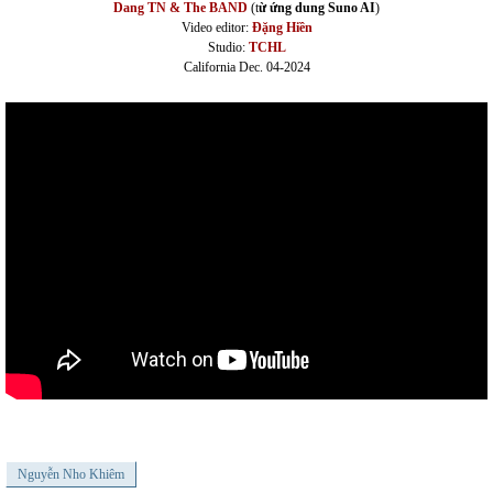
Dang TN & The BAND
(t
ừ ứng dung Suno AI
)
Video editor:
Đặng Hiền
Studio:
TCHL
California Dec. 04-2024
Nguyễn Nho Khiêm