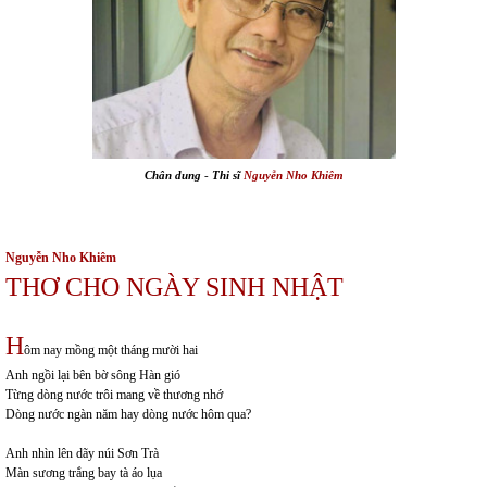
Chân dung
-
Thi sĩ
Nguyễn Nho Khiêm
Nguyễn Nho Khiêm
THƠ CHO NGÀY SINH NHẬT
H
ôm nay mồng một tháng mười hai
Anh ngồi lại bên bờ sông Hàn gió
Từng dòng nước trôi mang về thương nhớ
Dòng nước ngàn năm hay dòng nước hôm qua?
Anh nhìn lên dãy núi Sơn Trà
Màn sương trắng bay tà áo lụa