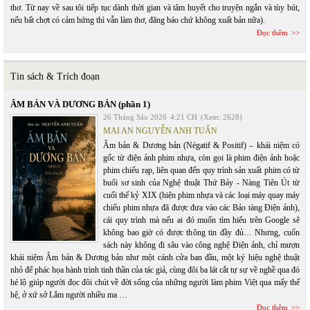
thơ. Từ nay về sau tôi tiếp tục dành thời gian và tâm huyết cho truyện ngắn và tùy bút,
nếu bất chợt có cảm hứng thì vẫn làm thơ, đăng báo chứ không xuất bản nữa).
Đọc thêm
Tin sách & Trích đoạn
ÂM BẢN VÀ DƯƠNG BẢN (phần 1)
26 Tháng Sáu 2026
4:21 CH
(Xem: 2628)
MAI AN NGUYỄN ANH TUẤN
Âm bản & Dương bản (Négatif & Positif) – khái niệm có
gốc từ điện ảnh phim nhựa, còn gọi là phim điện ảnh hoặc
phim chiếu rạp, liên quan đến quy trình sản xuất phim có từ
buổi sơ sinh của Nghệ thuật Thứ Bảy - Nàng Tiên Út từ
cuối thế kỷ XIX (hiện phim nhựa và các loại máy quay máy
chiếu phim nhựa đã được đưa vào các Bảo tàng Điện ảnh),
cái quy trình mà nếu ai đó muốn tìm hiểu trên Google sẽ
không bao giờ có được thông tin đầy đủ… Nhưng, cuốn
sách này không đi sâu vào công nghệ Điện ảnh, chỉ mượn
khái niệm Âm bản & Dương bản như một cánh cửa ban đầu, một ký hiệu nghệ thuật
nhỏ để phác họa hành trình tinh thần của tác giả, cùng đôi ba lát cắt tự sự về nghề qua đó
hé lộ giúp người đọc đôi chút về đời sống của những người làm phim Việt qua mấy thế
hệ, ở xứ sở Lắm người nhiều ma …
Đọc thêm