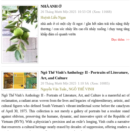
NHÀ ANH Ở
26 Tháng Mười Một 2025
10:53 CH
(Xem: 11668)
Huỳnh Liễu Ngạn
nhà anh ở có một cây ổi ngọt / gần hết năm trái trỉu nặng thấy
thương / con sóc nhảy lên cao rồi nhảy xuống / chạy tung tăng
khắp đám cỏ quanh vườn
Đọc thêm
Ngô Thế Vinh’s Anthology II - Portraits of Literature,
Art, and Culture
20 Tháng Mười Một 2025
1:10 SA
(Xem: 10085)
Nguyễn Văn Tuấn
,
NGÔ THẾ VINH
Ngô Thế Vinh’s Anthology II - Portraits of Literature, Art, and Culture is a masterful act of
reclamation, a radiant arras woven from the lives and legacies of eighteenliterary, artistic, and
cultural figures who defined South Vietnam’s vibrant intellectual scene before the cataclysm
of April 30, 1975. This collection is not merely a gallery of portraits but a resolute stand
against oblivion, preserving the humane, dynamic, and innovative spirit of the Republic of
Vietnam (RVN). With a physician’s precision and an exile’s longing, Vinh crafts a narrative
that resurrects a cultural heritage nearly erased by decades of suppression, offering readers a