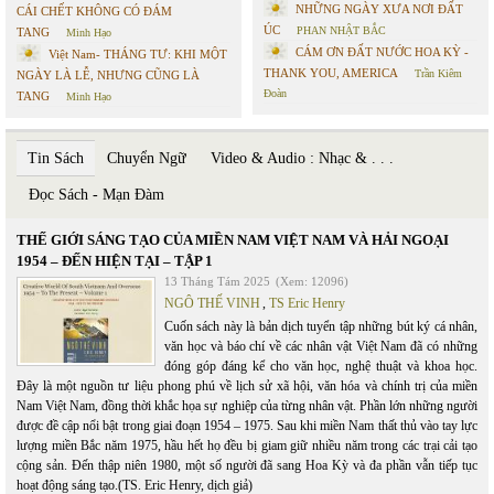
NHỮNG NGÀY XƯA NƠI ĐẤT
CÁI CHẾT KHÔNG CÓ ĐÁM
ÚC
PHAN NHẬT BẮC
TANG
Minh Hạo
CÁM ƠN ĐẤT NƯỚC HOA KỲ -
Việt Nam- THÁNG TƯ: KHI MỘT
THANK YOU, AMERICA
Trần Kiêm
NGÀY LÀ LỄ, NHƯNG CŨNG LÀ
Đoàn
TANG
Minh Hạo
Tin Sách
Chuyển Ngữ
Video & Audio : Nhạc & . . .
Đọc Sách - Mạn Đàm
THẾ GIỚI SÁNG TẠO CỦA MIỀN NAM VIỆT NAM VÀ HẢI NGOẠI
1954 – ĐẾN HIỆN TẠI – TẬP 1
13 Tháng Tám 2025
(Xem: 12096)
NGÔ THẾ VINH
,
TS Eric Henry
Cuốn sách này là bản dịch tuyển tập những bút ký cá nhân,
văn học và báo chí về các nhân vật Việt Nam đã có những
đóng góp đáng kể cho văn học, nghệ thuật và khoa học.
Đây là một nguồn tư liệu phong phú về lịch sử xã hội, văn hóa và chính trị của miền
Nam Việt Nam, đồng thời khắc họa sự nghiệp của từng nhân vật. Phần lớn những người
được đề cập nổi bật trong giai đoạn 1954 – 1975. Sau khi miền Nam thất thủ vào tay lực
lượng miền Bắc năm 1975, hầu hết họ đều bị giam giữ nhiều năm trong các trại cải tạo
cộng sản. Đến thập niên 1980, một số người đã sang Hoa Kỳ và đa phần vẫn tiếp tục
hoạt động sáng tạo.(TS. Eric Henry, dịch giả)