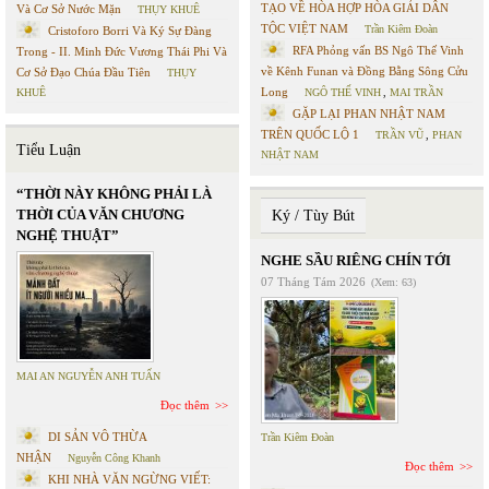
TẠO VỀ HÒA HỢP HÒA GIẢI DÂN
Và Cơ Sở Nước Mặn
THỤY KHUÊ
TỘC VIỆT NAM
Trần Kiêm Đoàn
Cristoforo Borri Và Ký Sự Đàng
RFA Phỏng vấn BS Ngô Thế Vinh
Trong - II. Minh Đức Vương Thái Phi Và
về Kênh Funan và Đồng Bằng Sông Cửu
Cơ Sở Đạo Chúa Đầu Tiên
THỤY
Long
KHUÊ
NGÔ THẾ VINH
,
MAI TRẦN
GẶP LẠI PHAN NHẬT NAM
TRÊN QUỐC LỘ 1
TRẦN VŨ
,
PHAN
Tiểu Luận
NHẬT NAM
“THỜI NÀY KHÔNG PHẢI LÀ
THỜI CỦA VĂN CHƯƠNG
Ký / Tùy Bút
NGHỆ THUẬT”
NGHE SẦU RIÊNG CHÍN TỚI
07 Tháng Tám 2026
(Xem: 63)
MAI AN NGUYỄN ANH TUẤN
Đọc thêm
DI SẢN VÔ THỪA
Trần Kiêm Đoàn
NHẬN
Nguyễn Công Khanh
Đọc thêm
KHI NHÀ VĂN NGỪNG VIẾT: