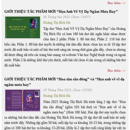
Đọc thêm
GIỚI THIỆU TÁC PHẨM MỚI “Hẹn Anh Về Vỹ Dạ Ngắm Mưa Bay”
06 Tháng Sáu 2025
(Xem: 13437)
Hoàng Thị Bích Hà
Tập thơ “Hẹn Anh Về Vỹ Dạ Ngắm Mưa Bay” của Hoàng
Thị Bích Hà có hơn 180 bài thơ dài ngắn khác nhau được
chia làm 2 phần: Phần 1: 80 bài thơ, Phần 2: 116 bài thơ
bốn câu. Phần 1: 80 bài thơ tuyển là những bài tâm đắc được chọn lọc ra từ 10 tập thơ
trước đã xuất bản và một số bài thơ mới sáng tác trong thời gian gần đây, chưa in nhưng
đã được đăng tải trên các trang báo mạng và website Văn học Nghệ thuật trong và ngoài
nước. Phần 2 là những khổ thơ yêu thích, mỗi bài chỉ chon 4 câu trong số những bài thơ
đã xuất bản.
Đọc thêm
GIỚI THIỆU TÁC PHẨM MỚI “Hoa tím sầu đông” và “Hẹn anh về vĩ dạ
ngắm mưa bay”
29 Tháng Năm 2025
(Xem: 15259)
Hoàng Thị Bích Hà
Năm 2025 Hoàng Thị Bích Hà trình làng 2 tập thơ: “Hoa
tím sầu đông” (gồm 103 bài thơ) và “Hẹn anh về vĩ dạ
ngắm mưa bay” (Hơn 180 bài). Hai tập thơ này tuyển chọn
ra những bài thơ tâm đắc của Hoàng Thị Bích Hà trong 10 tập thơ đã xuất bản từ mấy
năm trước đây. Những tập gồm 50 bài, mỗi tập lọc ra khoảng 10-15 bài, trong những tập
gồm có 100 bài thơ lọc ra khoảng 15-20 bài. (Đây là 2 tập thơ cuối cùng khép lại việc in