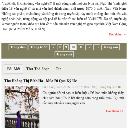
"Tuyển tập II chân dung văn nghệ sĩ" là một công trình mới của Nhà văn Ngô Thế Vinh, giới
thiệu 18 văn nghệ sĩ và nhà văn hoá thành danh thời trước 1975 ở miền Nam Việt Nam.
Những tác phẩm, chân dung và chứng từ trong tuyển tập này minh chứng cho một nền văn
nghệ nhân bản, năng động và đột phá đã bị bức tử sau biến cố 30/4/1975. Do đó, tuyển tập
là một nguồn tham khảo quí báu về di sản của nền văn nghệ và giáo dục thời Việt Nam Cộng
Hoà. (NGUYỄN VĂN TUẤN)
Đọc thêm
Trang đầu
Trang trước
7
8
9
10
11
12
13
Trang sau
Trang cuối
Bài Mới
Thư Toà Soạn
Tin
Thơ Hoàng Thị Bích Hà - Mùa Đi Qua Ký Ức
08 Tháng Tám 2026
12:47 SA
(Xem: 105)
Hoàng Thị Bích Hà
Có người hỏi vì sao ta biền biệt / Đã bao mùa không thấy
chút tăm hơi / Có lẽ bởi tháng năm rong ruỗi quá / Bụi mờ
dần một khoảng sáng ngày xưa
Đọc thêm