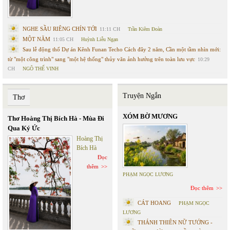
NGHE SẦU RIÊNG CHÍN TỚI
11:11 CH
Trần Kiêm Đoàn
MỘT NĂM
11:05 CH
Huỳnh Liễu Ngạn
Sau lễ động thổ Dự án Kênh Funan Techo Cách đây 2 năm, Cần một tầm nhìn mới:
từ "một công trình" sang "một hệ thống" thủy văn ảnh hưởng trên toàn lưu vực
10:29
CH
NGÔ THẾ VINH
Truyện Ngắn
Thơ
XÓM BỜ MƯƠNG
Thơ Hoàng Thị Bích Hà - Mùa Đi
Qua Ký Ức
Hoàng Thị
Bích Hà
Đọc
thêm
PHẠM NGỌC LƯƠNG
Đọc thêm
CÁT HOANG
PHẠM NGỌC
LƯƠNG
THÁNH THIÊN NỮ TƯỚNG -