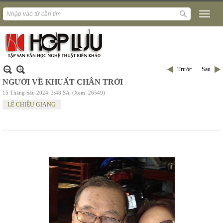
Trước
Sau
NGƯỜI VỀ KHUẤT CHÂN TRỜI
15 Tháng Sáu 2024
3:48 SA
(Xem: 26549)
LÊ CHIỀU GIANG