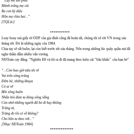
“ Lạy mẹ tàn phai
Mảnh trăng mẹ cài
Ru con kỳ diệu
Hồn mẹ chia hai...”
[TQLộc]
***********
Loay hoay mà giấy tờ ODP của gia đình cũng đã hoàn tất, chúng tôi sẽ rời VN trong sáu
tháng tới. Đó là những ngày của 1984.
Chia tay sẽ rất buồn, lại còn biết trước tới sáu tháng. Nên trong những lúc quây quần mà đã
nghe thấm đẫm nhiều vấn vương.
NĐToàn cay đắng: "Nghiêu Đề và tôi ra đi đã mang theo luôn cái "Sân khấu" của bạn bè".
“...Còn bao giờ nữa tôi về
Vui trên sông trăng
Đêm hè, những khuya
Có ai về
Bến sông buồn
Nhắn hỏi dùm ta dòng sông vắng
Còn nhớ những người đã bỏ đi hay không
Trăng ơi,
Trăng đi rồi có về không?
Cho hồn ta theo với...”
[Nhạc NĐToàn 1984]
*************