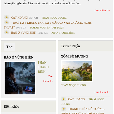
lại truyện ngắn này. Câu trả lời, có lẽ, xin dành cho mỗi bạn đọc.
Đọc thêm
CÁT HOANG
3:34 CH
PHẠM NGỌC LƯƠNG
“THỜI NÀY KHÔNG PHẢI LÀ THỜI CỦA VĂN CHƯƠNG NGHỆ
THUẬT”
10:50 CH
MAI AN NGUYỄN ANH TUẤN
BÃO Ở VÙNG BIÊN
10:23 CH
PHAN THANH BÌNH
Truyện Ngắn
Thơ
XÓM BỜ MƯƠNG
BÃO Ở VÙNG BIÊN
PHAN
THANH
BÌNH
Đọc
thêm
PHẠM NGỌC LƯƠNG
Đọc thêm
CÁT HOANG
PHẠM NGỌC
LƯƠNG
Biên Khảo
THÁNH THIÊN NỮ TƯỚNG -
NHỮNG NGƯỜI MẸ TRẦM MÌNH