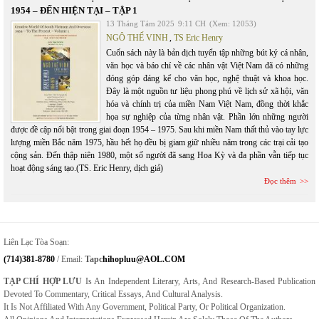
1954 – ĐẾN HIỆN TẠI – TẬP 1
13 Tháng Tám 2025
9:11 CH
(Xem: 12053)
NGÔ THẾ VINH
,
TS Eric Henry
Cuốn sách này là bản dịch tuyển tập những bút ký cá nhân,
văn học và báo chí về các nhân vật Việt Nam đã có những
đóng góp đáng kể cho văn học, nghệ thuật và khoa học.
Đây là một nguồn tư liệu phong phú về lịch sử xã hội, văn
hóa và chính trị của miền Nam Việt Nam, đồng thời khắc
họa sự nghiệp của từng nhân vật. Phần lớn những người
được đề cập nổi bật trong giai đoạn 1954 – 1975. Sau khi miền Nam thất thủ vào tay lực
lượng miền Bắc năm 1975, hầu hết họ đều bị giam giữ nhiều năm trong các trại cải tạo
cộng sản. Đến thập niên 1980, một số người đã sang Hoa Kỳ và đa phần vẫn tiếp tục
hoạt động sáng tạo.(TS. Eric Henry, dịch giả)
Đọc thêm
Liên Lạc Tòa Soạn:
(714)381-8780
/ Email:
Tapc
Hihopluu@AOL.COM
TẠP CHÍ HỢP LƯU
Is An Independent Literary, Arts, And Research-Based Publication
Devoted To Commentary, Critical Essays, And Cultural Analysis.
It Is Not Affiliated With Any Government, Political Party, Or Political Organization.