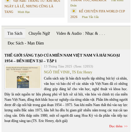
Trần Kiêm
Việt Nam- THÁNG TƯ: KHI MỘT
Đoàn
NGÀY LÀ LỄ, NHƯNG CŨNG LÀ
KỂ CHUYỆN FIFA WORLD CUP
TANG
Minh Hạo
2026
Phan Tấn Uẩn
Tin Sách
Chuyển Ngữ
Video & Audio : Nhạc & . . .
Đọc Sách - Mạn Đàm
THẾ GIỚI SÁNG TẠO CỦA MIỀN NAM VIỆT NAM VÀ HẢI NGOẠI
1954 – ĐẾN HIỆN TẠI – TẬP 1
13 Tháng Tám 2025
(Xem: 12053)
NGÔ THẾ VINH
,
TS Eric Henry
Cuốn sách này là bản dịch tuyển tập những bút ký cá nhân,
văn học và báo chí về các nhân vật Việt Nam đã có những
đóng góp đáng kể cho văn học, nghệ thuật và khoa học.
Đây là một nguồn tư liệu phong phú về lịch sử xã hội, văn hóa và chính trị của miền
Nam Việt Nam, đồng thời khắc họa sự nghiệp của từng nhân vật. Phần lớn những người
được đề cập nổi bật trong giai đoạn 1954 – 1975. Sau khi miền Nam thất thủ vào tay lực
lượng miền Bắc năm 1975, hầu hết họ đều bị giam giữ nhiều năm trong các trại cải tạo
cộng sản. Đến thập niên 1980, một số người đã sang Hoa Kỳ và đa phần vẫn tiếp tục
hoạt động sáng tạo.(TS. Eric Henry, dịch giả)
Đọc thêm