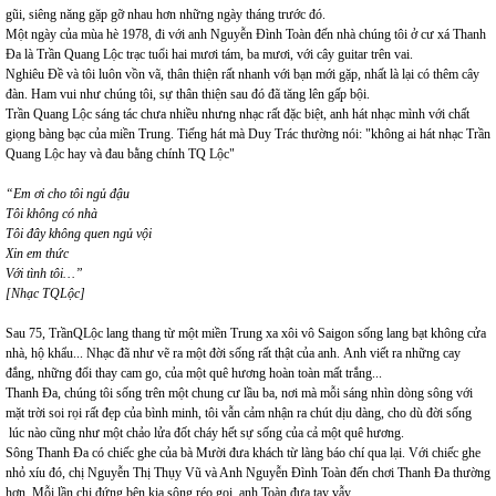
gũi, siêng năng gặp gỡ nhau hơn những ngày tháng trước đó.
Một ngày của mùa hè 1978, đi với anh Nguyễn Đình Toàn đến nhà chúng tôi ở cư xá Thanh
Đa là Trần Quang Lộc trạc tuổi hai mươi tám, ba mươi, với cây guitar trên vai.
Nghiêu Đề và tôi luôn vồn vã, thân thiện rất nhanh với bạn mới gặp, nhất là lại có thêm cây
đàn. Ham vui như chúng tôi, sự thân thiện sau đó đã tăng lên gấp bội.
Trần Quang Lộc sáng tác chưa nhiều nhưng nhạc rất đặc biệt, anh hát nhạc mình với chất
giọng bàng bạc của miền Trung. Tiếng hát mà Duy Trác thường nói: "không ai hát nhạc Trần
Quang Lộc hay và đau bằng chính TQ Lộc"
“Em ơi cho tôi ngủ đậu
Tôi không có nhà
Tôi đây không quen ngủ vội
Xin em thức
Với tình tôi…”
[Nhạc TQLộc]
Sau 75, TrầnQLộc lang thang từ một miền Trung xa xôi vô Saigon sống lang bạt không cửa
nhà, hộ khẩu... Nhạc đã như vẽ ra một đời sống rất thật của anh. Anh viết ra những cay
đắng, những đổi thay cam go, của một quê hương hoàn toàn mất trắng...
Thanh Đa, chúng tôi sống trên một chung cư lầu ba, nơi mà mỗi sáng nhìn dòng sông với
mặt trời soi rọi rất đẹp của bình minh, tôi vẫn cảm nhận ra chút dịu dàng, cho dù đời sống
lúc nào cũng như một chảo lửa đốt cháy hết sự sống của cả một quê hương.
Sông Thanh Đa có chiếc ghe của bà Mười đưa khách từ làng báo chí qua lại. Với chiếc ghe
nhỏ xíu đó, chị Nguyễn Thị Thụy Vũ và Anh Nguyễn Đình Toàn đến chơi Thanh Đa thường
hơn. Mỗi lần chị đứng bên kia sông réo gọi, anh Toàn đưa tay vẫy...