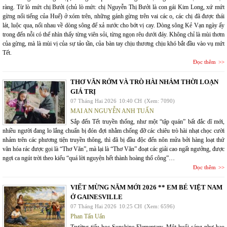
ràng. Từ lò mứt chị Bưởi (chủ lò mứt: chị Nguyễn Thị Bưởi là con gái Kim Long, xứ mứt
gừng nổi tiếng của Huế) ở xóm trên, những gánh gừng trên vai các o, các chị đã được thái
lát, luộc qua, nối nhau về dòng sông để xả nước cho bớt vị cay. Dòng sông Kẻ Vạn ngày ấy
trong đến nỗi có thể nhìn thấy từng viên sỏi, từng ngọn rêu dưới đáy. Không chỉ là mùi thơm
của gừng, mà là mùi vị của sự tảo tần, của bàn tay chịu thương chịu khó bắt đầu vào vụ mứt
Tết.
Đọc thêm
THƠ VĂN RỞM VÀ TRÒ HÀI NHẢM THỜI LOẠN
GIÁ TRỊ
07 Tháng Hai 2026
10:40 CH
(Xem: 7090)
MAI AN NGUYỄN ANH TUẤN
Sắp đến Tết truyền thống, như một “tập quán” bất đắc dĩ mới,
nhiều người đang lo lắng chuẩn bị đón đợi nhằm chống đỡ các chiêu trò hài nhạt chọc cười
nhảm trên các phương tiện truyền thông, thì đã bị đầu độc đến nôn mửa bởi hàng loạt thứ
văn hóa rác được gọi là “Thơ Văn”, mà lại là “Thơ Văn” đoạt các giải cao ngất ngưởng, được
ngợi ca ngút trời theo kiểu “quá lời nguyện hết thành hoàng thổ công”…
Đọc thêm
VIẾT MỪNG NĂM MỚI 2026 ** EM BÉ VIỆT NAM
Ở GAINESVILLE
07 Tháng Hai 2026
10:25 CH
(Xem: 6596)
Phan Tấn Uẩn
Trường tiểu học Sunshine Elementary. Một buổi sáng như bao