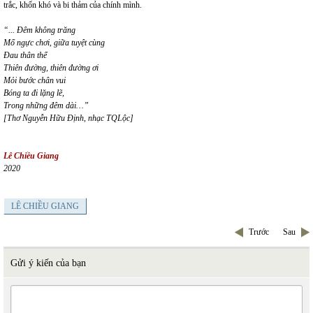
trắc, khốn khó và bi thảm của chính mình.
“... Đêm không trăng
Mổ ngực chơi, giữa tuyệt cùng
Đau thân thể
Thiên đường, thiên đường ơi
Mỏi bước chân vui
Bóng ta đi lặng lẽ,
Trong những đêm dài…”
[Thơ Nguyễn Hữu Định, nhạc TQLộc]
Lê Chiều Giang
2020
LÊ CHIỀU GIANG
Trước
Sau
Gửi ý kiến của bạn