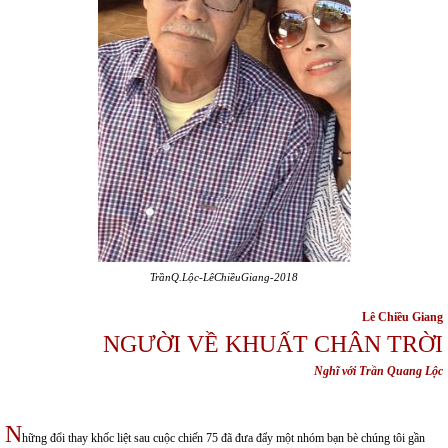
TrầnQ.Lộc-LêChiềuGiang-2018
Lê Chiều Giang
NGƯỜI VỀ KHUẤT CHÂN TRỜI
Nghĩ với Trần Quang Lộc
N
hững đổi thay khốc liệt sau cuộc chiến 75 đã đưa đẩy một nhóm bạn bè chúng tôi gần