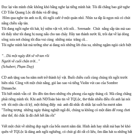
Đọc lại văn mình chắc không khó bằng nghe lại tiếng mình hát. Tôi đã chẳng bao giờ nghe
CD Trần Quang Lộc đã thâu và đề tặng.
Hôm qua nghe tin anh ra đi, tôi ngồi café ở một quán nhỏ. Nhìn xa tắp là ngọn núi có chút
nắng chiều sắp tàn.
Tôi đang ngồi nghe tôi hát, kỷ niệm vật vờ, trôi nổi... Serenade. Chút nắng sắp tàn mà sao
tôi thấy như tôi đang bị nung nấu cho tan chảy. Hãy tan thành nước lũ, trôi dạt về lại dòng
sông xưa nơi chúng tôi đùa vui cùng những mùa trăng cũ...
Tôi nghe mình hát mà tưởng như ai đang nói những lời chia xa, những ngậm ngùi cách biệt
“...Dù một ngày đời sẽ vỡ tan rồi
Người về cuối chân trời...”
(Schubert, Phạm Duy)
CD anh tặng sau ba năm mới trở thành kỷ vật. Buổi chiều cuối cùng chúng tôi ngồi trước
hiên nhà. Cũng với một chút nắng, gió lao xao và tiếng Violin vút cao của Sombre
Dimanche.
Tôi biết mình vẫn cứ lẽo đẽo tìm theo những rêu phong của ngày tháng cũ. Mà cũng chẳng
phải riêng mình tôi. Khi anh NĐToàn báo tin về TQLộc, thơ thẩn nhiều điều rồi anh lại nói
với tôi một câu cũ kỹ, một thông điệp mà anh đã nhắc đi nhắc lại suốt ba mươi năm
"Tưởng tượng những ngày tháng nghiệt ngã đó, chúng ta không có một đám để rong chơi
như thế, thì chắc là đã chết hết lâu rồi"
Viết một chút về những đẹp ngời của bốn mươi năm dài. Hình ảnh hay nhất mà bạn bè khó
quên về TQLộc là dáng anh ngồi nghiêng, có chút gì đó rất cô liêu, ôm đàn hát ra những bất