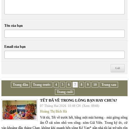
Tên của bạn
Email của bạn
Trang đầu
Trang trước
4
5
6
7
8
9
10
Trang sau
Trang cuối
TẾT ĐÃ VỀ TRONG LÒNG BẠN HAY CHƯA?
07 Tháng Hai 2026
10:48 CH
(Xem: 8848)
Hoàng Thị Bích Hà
Với tôi, Tết về trước hết, bằng một mùi hương - mùi gừng nồng
ấm Ở cái xóm nhỏ ven sông- xóm Giã Viên. Trong ký ức, cứ
vào khoảng đầu tháng Chạp, không khí quanh bến sông Kẻ Vạn* gần nhà tôi lại trở nên rộn