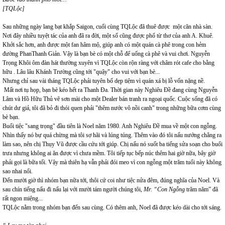
[TQLộc]
Sau những ngày lang bạt khắp Saigon, cuối cùng TQLộc đã thuê được một căn nhà sàn.
Nơi đây nhiều tuyệt tác của anh đã ra đời, một số cũng được phổ từ thơ của anh A. Khuê.
Khởi sắc hơn, anh được một fan hâm mộ, giúp anh có một quán cà phê trong con hẻm
đường PhanThanh Giản. Vậy là bạn bè có một chỗ để uống cà phê và vui chơi. Nguyễn
Trọng Khôi ôm đàn hát thường xuyên vì TQLộc còn rộn ràng với châm rót cafe cho bằng
hữu . Lâu lâu Khánh Trường cũng tới "quậy" cho vui với bạn bè...
Nhưng chỉ sau vài tháng TQLộc phải tuyên bố dẹp tiệm vì quán xá bị lỗ vốn nặng nề.
Mất nơi tụ họp, bạn bè kéo hết ra Thanh Đa. Thời gian này Nghiêu Đề đang cùng Nguyễn
Lâm và Hồ Hữu Thủ vẽ sơn mài cho một Dealer bán tranh ra ngoại quốc. Cuộc sống đã có
chút dư giả, tôi đã bỏ đi thói quen phải "thêm nước vô nồi canh" trong những bữa cơm cùng
bè bạn.
Buổi tiệc "sang trọng" đầu tiên là Noel năm 1980. Anh Nghiêu Đề mua về một con ngỗng.
Nhìn thấy nó bự quá chừng mà tôi sợ hãi và lúng túng. Thêm vào đó tôi nấu nướng chẳng ra
làm sao, nên chị Thụy Vũ được cầu cứu tới giúp. Chị nấu nó suốt ba tiếng sửa soạn cho buổi
trưa nhưng không ai ăn được vì chưa mềm. Tôi tiếp tục bếp núc thêm hai giờ nữa, bây giờ
phải gọi là bữa tối. Vậy mà thiên hạ vẫn phải đói meo vì con ngỗng một trăm tuổi này không
sao nhai nổi.
Đến mười giờ thì nhóm bạn nữa tới, thôi cứ coi như tiệc nửa đêm, đúng nghĩa của Noel. Và
sau chín tiếng nấu đi nấu lại với mười tám người chúng tôi,
Mr. “Con Ngỗng
trăm năm” đã
rất ngon miệng...
TQLộc nằm trong nhóm bạn đến sau cùng. Có thêm anh, Noel đã được kéo dài cho tới sáng.