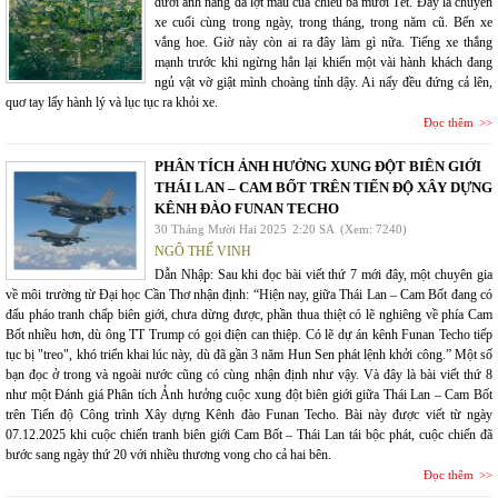
dưới ánh nắng đã lợt màu của chiều ba mươi Tết. Đây là chuyến
xe cuối cùng trong ngày, trong tháng, trong năm cũ. Bến xe
vắng hoe. Giờ này còn ai ra đây làm gì nữa. Tiếng xe thắng
mạnh trước khi ngừng hẳn lại khiến một vài hành khách đang
ngủ vật vờ giật mình choàng tỉnh dậy. Ai nấy đều đứng cả lên,
quơ tay lấy hành lý và lục tục ra khỏi xe.
Đọc thêm
PHÂN TÍCH ẢNH HƯỞNG XUNG ĐỘT BIÊN GIỚI
THÁI LAN – CAM BỐT TRÊN TIẾN ĐỘ XÂY DỰNG
KÊNH ĐÀO FUNAN TECHO
30 Tháng Mười Hai 2025
2:20 SA
(Xem: 7240)
NGÔ THẾ VINH
Dẫn Nhập: Sau khi đọc bài viết thứ 7 mới đây, một chuyên gia
về môi trường từ Đại học Cần Thơ nhận định: “Hiện nay, giữa Thái Lan – Cam Bốt đang có
đấu pháo tranh chấp biên giới, chưa dừng được, phần thua thiệt có lẽ nghiêng về phía Cam
Bốt nhiều hơn, dù ông TT Trump có gọi điện can thiệp. Có lẽ dự án kênh Funan Techo tiếp
tục bị "treo", khó triển khai lúc này, dù đã gần 3 năm Hun Sen phát lệnh khởi công.” Một số
bạn đọc ở trong và ngoài nước cũng có cùng nhận định như vậy. Và đây là bài viết thứ 8
như một Đánh giá Phân tích Ảnh hưởng cuộc xung đột biên giới giữa Thái Lan – Cam Bốt
trên Tiến độ Công trình Xây dựng Kênh đào Funan Techo. Bài này được viết từ ngày
07.12.2025 khi cuộc chiến tranh biên giới Cam Bốt – Thái Lan tái bộc phát, cuộc chiến đã
bước sang ngày thứ 20 với nhiều thương vong cho cả hai bên.
Đọc thêm