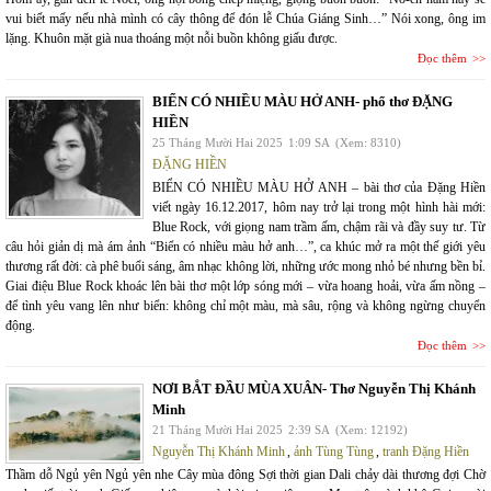
vui biết mấy nếu nhà mình có cây thông để đón lễ Chúa Giáng Sinh…” Nói xong, ông im
lặng. Khuôn mặt già nua thoáng một nỗi buồn không giấu được.
Đọc thêm
BIỂN CÓ NHIỀU MÀU HỞ ANH- phổ thơ ĐẶNG
HIỀN
25 Tháng Mười Hai 2025
1:09 SA
(Xem: 8310)
ĐẶNG HIỀN
BIỂN CÓ NHIỀU MÀU HỞ ANH – bài thơ của Đặng Hiền
viết ngày 16.12.2017, hôm nay trở lại trong một hình hài mới:
Blue Rock, với giọng nam trầm ấm, chậm rãi và đầy suy tư. Từ
câu hỏi giản dị mà ám ảnh “Biển có nhiều màu hở anh…”, ca khúc mở ra một thế giới yêu
thương rất đời: cà phê buổi sáng, âm nhạc không lời, những ước mong nhỏ bé nhưng bền bỉ.
Giai điệu Blue Rock khoác lên bài thơ một lớp sóng mới – vừa hoang hoải, vừa ấm nồng –
để tình yêu vang lên như biển: không chỉ một màu, mà sâu, rộng và không ngừng chuyển
động.
Đọc thêm
NƠI BẮT ĐẦU MÙA XUÂN- Thơ Nguyễn Thị Khánh
Minh
21 Tháng Mười Hai 2025
2:39 SA
(Xem: 12192)
Nguyễn Thị Khánh Minh
,
ảnh Tùng Tùng
,
tranh Đặng Hiền
Thầm dỗ Ngủ yên Ngủ yên nhe Cây mùa đông Sợi thời gian Dali chảy dài thương đợi Chờ