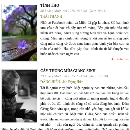
TÌNH THƠ
30 Tháng Mười Hai 2025
2:15 SA
(Xem: 9394)
THÁI THANH
Nhờ có Facebook mình và Miên đã gặp lại nhau. Cô bạn thuở
xưa của tuổi học trò đầy mơ và mộng. Bây giờ mỗi đứa một
mảnh đời riêng, Miên sung sướng bình yên và hạnh phúc bên
chồng. Mình gãy cánh uyên ương từ khi còn rất trẻ nhưng cuối
cùng mình cũng có được chút hạnh phúc bình yên bên con và
cháu của mình. Hai đứa gặp nhau mình tíu tít kể chuyện vui
buồn nhắc chuyện ngày xưa.
Đọc thêm
CÂY THÔNG MÙA GIÁNG SINH
29 Tháng Mười Hai 2025
2:21 SA
(Xem: 10018)
ĐẶNG HIỀN
,
ảnh Đặng Hiền
Tôi là người vượt biển. Một người tỵ nạn của những năm đầu
thập niên 80. Đặt chân lên đất Mỹ với hai bàn tay trắng và vài
bộ quần áo cũ — cùng một niềm tin mỏng manh rằng, ở đâu đó
phía trước, đời mình rồi cũng sẽ có mùa đông bớt lạnh. Đêm
Giáng Sinh vừa qua, trong căn nhà yên ắng, con gái tôi kể lại
một câu chuyện cũ. Một mùa Giáng Sinh của nhiều năm về
trước, khi anh em nó còn đang đi học, khi BA tôi — ông nội của
tụi nhỏ — vẫn còn ngồi đó, chậm rãi nhìn quanh căn phòng.
Hôm ấy, gần đến lễ Noel, ông nội bỗng chép miệng, giọng buồn buồn: “Nô-en năm nay sẽ