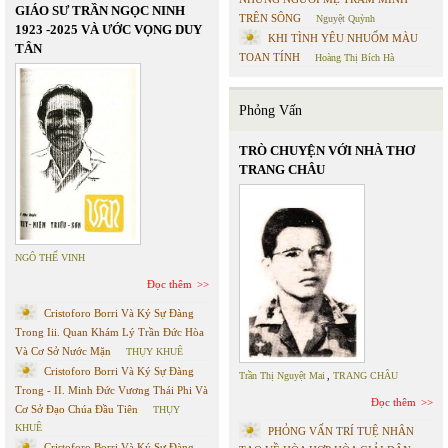
GIÁO SƯ TRẦN NGỌC NINH
TRÊN SÔNG
Nguyệt Quỳnh
1923 -2025 VÀ ƯỚC VỌNG DUY
KHI TÌNH YÊU NHUỐM MÀU
TÂN
TOAN TÍNH
Hoàng Thị Bích Hà
Phỏng Vấn
TRÒ CHUYỆN VỚI NHÀ THƠ
TRANG CHÂU
NGÔ THẾ VINH
Đọc thêm
Cristoforo Borri Và Ký Sự Đàng
Trong Iii. Quan Khám Lý Trần Đức Hòa
Và Cơ Sở Nước Mặn
THỤY KHUÊ
Cristoforo Borri Và Ký Sự Đàng
Trần Thị Nguyệt Mai
,
TRANG CHÂU
Trong - II. Minh Đức Vương Thái Phi Và
Đọc thêm
Cơ Sở Đạo Chúa Đầu Tiên
THỤY
KHUÊ
PHỎNG VẤN TRÍ TUỆ NHÂN
Cristoforo Borri Và Ký Sự Đàng