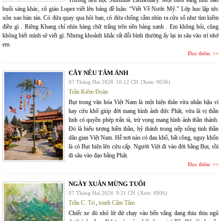
buổi sáng khác, cô giáo Lopez viết lên bảng đề luận: “Viết Về Nước Mỹ.” Lớp học lập tức
xôn xao bàn tán. Có đứa quay qua hỏi bạn, có đứa chống cằm nhìn ra cửa sổ như tìm kiếm
điều gì . Riêng Khang chỉ nhìn hàng chữ trắng trên nền bảng xanh . Em không hỏi, cũng
không biết mình sẽ viết gì. Nhưng khoảnh khắc rất đỗi bình thường ấy lại in sâu vào trí nhớ
em.
Đọc thêm
CÂY NÊU TÂM ẢNH
07 Tháng Hai 2026
10:12 CH
(Xem: 9036)
Trần Kiêm Đoàn
Bụt trong văn hóa Việt Nam là một hiện thân vừa nhân hậu vì
hay cứu khổ giúp đời mang hình ảnh đức Phật, vừa là vị thần
linh có quyền phép trấn tà, trừ vọng mang hình ảnh thần thánh.
Đó là biểu tượng hiền thần, hỷ thánh trong nếp sống tinh thần
dân gian Việt Nam. Hễ nơi nào có đau khổ, bất công, nguy khốn
là có Bụt hiện lên cứu cấp. Người Việt đi vào đời bằng Bụt, rồi
đi sâu vào đạo bằng Phật.
Đọc thêm
NGÀY XUÂN MỪNG TUỔI
07 Tháng Hai 2026
9:31 CH
(Xem: 8906)
Trần C. Trí
,
tranh Cẩm Tâm
Chiếc xe đò nhỏ lừ đừ chạy vào bến vắng đang thiu thiu ngủ