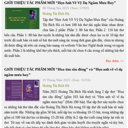
GIỚI THIỆU TÁC PHẨM MỚI “Hẹn Anh Về Vỹ Dạ Ngắm Mưa Bay”
06 Tháng Sáu 2025
(Xem: 13392)
Hoàng Thị Bích Hà
Tập thơ “Hẹn Anh Về Vỹ Dạ Ngắm Mưa Bay” của Hoàng
Thị Bích Hà có hơn 180 bài thơ dài ngắn khác nhau được
chia làm 2 phần: Phần 1: 80 bài thơ, Phần 2: 116 bài thơ
bốn câu. Phần 1: 80 bài thơ tuyển là những bài tâm đắc được chọn lọc ra từ 10 tập thơ
trước đã xuất bản và một số bài thơ mới sáng tác trong thời gian gần đây, chưa in nhưng
đã được đăng tải trên các trang báo mạng và website Văn học Nghệ thuật trong và ngoài
nước. Phần 2 là những khổ thơ yêu thích, mỗi bài chỉ chon 4 câu trong số những bài thơ
đã xuất bản.
Đọc thêm
GIỚI THIỆU TÁC PHẨM MỚI “Hoa tím sầu đông” và “Hẹn anh về vĩ dạ
ngắm mưa bay”
29 Tháng Năm 2025
(Xem: 15216)
Hoàng Thị Bích Hà
Năm 2025 Hoàng Thị Bích Hà trình làng 2 tập thơ: “Hoa
tím sầu đông” (gồm 103 bài thơ) và “Hẹn anh về vĩ dạ
ngắm mưa bay” (Hơn 180 bài). Hai tập thơ này tuyển chọn
ra những bài thơ tâm đắc của Hoàng Thị Bích Hà trong 10 tập thơ đã xuất bản từ mấy
năm trước đây. Những tập gồm 50 bài, mỗi tập lọc ra khoảng 10-15 bài, trong những tập
gồm có 100 bài thơ lọc ra khoảng 15-20 bài. (Đây là 2 tập thơ cuối cùng khép lại việc in
thơ. Từ nay về sau tôi tiếp tục dành thời gian và tâm huyết cho truyện ngắn và tùy bút,
nếu bất chợt có cảm hứng thì vẫn làm thơ, đăng báo chứ không xuất bản nữa).