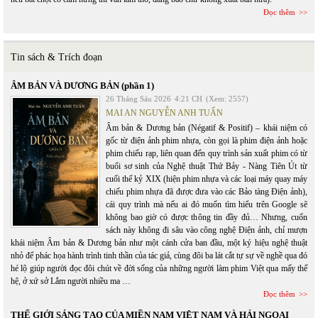
Đọc thêm
Tin sách & Trích đoạn
ÂM BẢN VÀ DƯƠNG BẢN (phần 1)
26 Tháng Sáu 2026
4:21 CH
(Xem: 2557)
MAI AN NGUYỄN ANH TUẤN
Âm bản & Dương bản (Négatif & Positif) – khái niệm có
gốc từ điện ảnh phim nhựa, còn gọi là phim điện ảnh hoặc
phim chiếu rạp, liên quan đến quy trình sản xuất phim có từ
buổi sơ sinh của Nghệ thuật Thứ Bảy - Nàng Tiên Út từ
cuối thế kỷ XIX (hiện phim nhựa và các loại máy quay máy
chiếu phim nhựa đã được đưa vào các Bảo tàng Điện ảnh),
cái quy trình mà nếu ai đó muốn tìm hiểu trên Google sẽ
không bao giờ có được thông tin đầy đủ… Nhưng, cuốn
sách này không đi sâu vào công nghệ Điện ảnh, chỉ mượn
khái niệm Âm bản & Dương bản như một cánh cửa ban đầu, một ký hiệu nghệ thuật
nhỏ để phác họa hành trình tinh thần của tác giả, cùng đôi ba lát cắt tự sự về nghề qua đó
hé lộ giúp người đọc đôi chút về đời sống của những người làm phim Việt qua mấy thế
hệ, ở xứ sở Lắm người nhiều ma …
Đọc thêm
THẾ GIỚI SÁNG TẠO CỦA MIỀN NAM VIỆT NAM VÀ HẢI NGOẠI