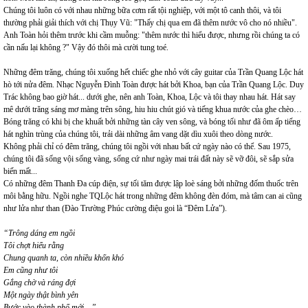
Chúng tôi luôn có với nhau những bữa cơm rất tội nghiệp, với một tô canh thôi, và tôi
thường phải giải thích với chị Thụy Vũ: "Thấy chị qua em đã thêm nước vô cho nó nhiều".
Anh Toàn hỏi thêm trước khi cầm muỗng: "thêm nước thì hiểu được, nhưng rồi chúng ta có
cần nấu lại không ?" Vậy đó thôi mà cười tung toé.
Những đêm trăng, chúng tôi xuống hết chiếc ghe nhỏ với cây guitar của Trần Quang Lộc hát
hò tới nửa đêm. Nhạc Nguyễn Đình Toàn được hát bởi Khoa, bạn của Trần Quang Lộc. Duy
Trác không bao giờ hát... dưới ghe, nên anh Toàn, Khoa, Lộc và tôi thay nhau hát. Hát say
mê dưới trăng sáng mơ màng trên sông, hiu hiu chút gió và tiếng khua nước của ghe chèo…
Bóng trăng có khi bị che khuất bởi những tàn cây ven sông, và bóng tối như đã ôm ấp tiếng
hát nghìn trùng của chúng tôi, trải dài những âm vang dặt dìu xuôi theo dòng nước.
Không phải chỉ có đêm trăng, chúng tôi ngồi với nhau bất cứ ngày nào có thể. Sau 1975,
chúng tôi đã sống vội sống vàng, sống cứ như ngày mai trái đất này sẽ vỡ đôi, sẽ sắp sửa
biến mất...
Có những đêm Thanh Đa cúp điện, sự tối tăm được lập loè sáng bởi những đốm thuốc trên
môi bằng hữu. Ngồi nghe TQLộc hát trong những đêm không đèn đóm, mà tâm can ai cũng
như lửa như than (Đào Trường Phúc cường điệu goi là “Đêm Lửa”).
“Trông dáng em ngồi
Tôi chợt hiểu rằng
Chung quanh ta, còn nhiều khốn khó
Em cũng như tôi
Gắng chờ và ráng đợi
Một ngày thật bình yên
Bước vào thành phố mới…”