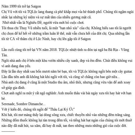
Năm 1999 tôi trở lại Saigon
Chị Vũ với tôi và TQLộc lang thang cà phê khắp mọi vỉa hè thành phố. Chúng tôi ngậm ngùi
nhắc lại những kỷ niệm và sự mất tăm của nhiều gương mặt cũ.
Nhớ nhất vẫn là Nghiêu Đề, người vừa mới bỏ cuộc chơi.
Tôi thua chi Thuỵ Vũ nhiều tuổi, là một "bạn nhỏ xíu" của chị. Không hiểu sao tôi là người
chị chọn để kể hết về những trầm luân lê thê, mãi vẫn chưa hết của đời chị. Qua những lần
tôi từ CA về thăm chị ở Lộc Ninh, hay chị lên gặp tôi ở Saigon
Lần cuối cùng tôi trở lại VN năm 2018. TQLộc nhiệt tình ra đón tại ngã ba Bà Rịa - Vũng
Tàu.
Ngôi nhà anh chị ở bên một khu vườn nhiều cây xanh, đẹp và êm đềm. Chút điều không vui
vì anh đang đau yếu.
Đây là lần duy nhất sau bốn mươi năm bè bạn, tôi và TQLộc không ngồi bên một cây guitar.
Lần đầu tiên anh đã không hát khi ngồi với tôi, và cũng sẽ chẳng còn bao giờ nữa...
Nhà anh chị đang ở cũng là một Studio thu âm, nhỏ thôi, nhưng cũng vừa vặn để anh xoay
sở giúp gia đình.
Chợt anh nghĩ ra một ý rất ngộ nghĩnh: Anh muốn thâu vài bài ngày xưa tôi hay hát với bạn
bè.
Serenade, Sombre Dimanche...
Với ý kiến đó, chúng tôi ngồi để "Thâu Lại Ký Ức"
Khi hát, tôi mơ màng thấy lại dòng sông xưa, chiếc thuyền nhỏ vào những đêm trăng sáng.
Những đốm thuốc không lụi tàn trong đêm tối, và tiếng hát bạt ngàn của chúng tôi mới thuở
nào đây đã mất hút, xa xăm, đã bay đi mất, tan theo những mưa những gió của cuộc đời.
-----------