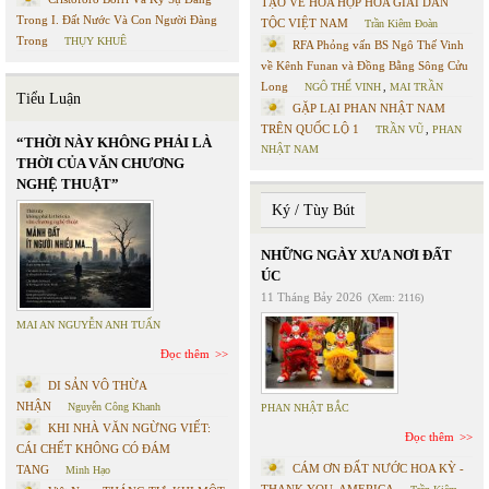
TẠO VỀ HÒA HỢP HÒA GIẢI DÂN
Trong I. Đất Nước Và Con Người Đàng
TỘC VIỆT NAM
Trần Kiêm Đoàn
Trong
THỤY KHUÊ
RFA Phỏng vấn BS Ngô Thế Vinh
về Kênh Funan và Đồng Bằng Sông Cửu
Long
NGÔ THẾ VINH
,
MAI TRẦN
Tiểu Luận
GẶP LẠI PHAN NHẬT NAM
TRÊN QUỐC LỘ 1
TRẦN VŨ
,
PHAN
“THỜI NÀY KHÔNG PHẢI LÀ
NHẬT NAM
THỜI CỦA VĂN CHƯƠNG
NGHỆ THUẬT”
Ký / Tùy Bút
NHỮNG NGÀY XƯA NƠI ĐẤT
ÚC
11 Tháng Bảy 2026
(Xem: 2116)
MAI AN NGUYỄN ANH TUẤN
Đọc thêm
DI SẢN VÔ THỪA
NHẬN
Nguyễn Công Khanh
PHAN NHẬT BẮC
KHI NHÀ VĂN NGỪNG VIẾT:
Đọc thêm
CÁI CHẾT KHÔNG CÓ ĐÁM
CÁM ƠN ĐẤT NƯỚC HOA KỲ -
TANG
Minh Hạo
THANK YOU, AMERICA