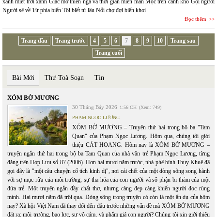
xanh miết trời xanh Giấc mơ thiên nga và thời gian miên man Mọc trên cành khô Gọi người
Người sẽ về Từ phía biển Tôi biết từ lâu Nỗi chợ đợi biển khơi
Đọc thêm
Trang đầu
Trang trước
4
5
6
7
8
9
10
Trang sau
Trang cuối
Bài Mới
Thư Toà Soạn
Tin
XÓM BỜ MƯƠNG
30 Tháng Bảy 2026
1:56 CH
(Xem: 749)
PHẠM NGỌC LƯƠNG
XÓM BỜ MƯƠNG – Truyện thứ hai trong bộ ba "Tam
Quan" của Phạm Ngọc Lương. Hôm qua, chúng tôi giới
thiệu CÁT HOANG. Hôm nay là XÓM BỜ MƯƠNG –
truyện ngắn thứ hai trong bộ ba Tam Quan của nhà văn trẻ Phạm Ngọc Lương, từng
đăng trên Hợp Lưu số 87 (2006). Hơn hai mươi năm trước, nhà phê bình Thụy Khuê đã
gọi đây là "một câu chuyện cổ tích kinh dị", nơi cái chết của một dòng sông song hành
với sự mục rữa của môi trường, sự tha hóa của con người và số phận bi thảm của một
đứa trẻ. Một truyện ngắn đầy chất thơ, nhưng càng đẹp càng khiến người đọc rùng
mình. Hai mươi năm đã trôi qua. Dòng sông trong truyện có còn là một ẩn dụ của hôm
nay? Xã hội Việt Nam đã thay đổi đến đâu trước những vấn đề mà XÓM BỜ MƯƠNG
đặt ra: môi trường, bạo lực, sự vô cảm, và phẩm giá con người? Chúng tôi xin giới thiệu