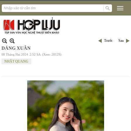
Trước
Sau
DÁNG XUÂN
08 Tháng Hai 2024
2:52 SA
(Xem: 28129)
NHẬT QUANG