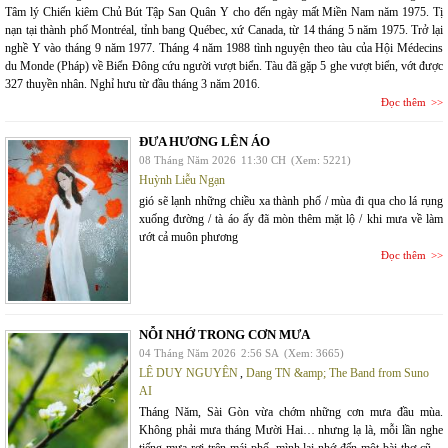
Tâm lý Chiến kiêm Chủ Bút Tập San Quân Y cho đến ngày mất Miền Nam năm 1975. Tị
nạn tại thành phố Montréal, tỉnh bang Québec, xứ Canada, từ 14 tháng 5 năm 1975. Trở lại
nghề Y vào tháng 9 năm 1977. Tháng 4 năm 1988 tình nguyện theo tàu của Hội Médecins
du Monde (Pháp) về Biển Đông cứu người vượt biển. Tàu đã gặp 5 ghe vượt biển, vớt được
327 thuyền nhân. Nghỉ hưu từ đầu tháng 3 năm 2016.
Đọc thêm
ĐƯA HƯƠNG LÊN ÁO
08 Tháng Năm 2026
11:30 CH
(Xem: 5221)
Huỳnh Liễu Ngạn
gió sẽ lạnh những chiều xa thành phố / mùa đi qua cho lá rụng
xuống đường / tà áo ấy đã mòn thêm mặt lộ / khi mưa về làm
ướt cả muôn phương
Đọc thêm
NỖI NHỚ TRONG CƠN MƯA
04 Tháng Năm 2026
2:56 SA
(Xem: 3665)
LÊ DUY NGUYÊN
,
Dang TN &amp; The Band from Suno
AI
Tháng Năm, Sài Gòn vừa chớm những cơn mưa đầu mùa.
Không phải mưa tháng Mười Hai… nhưng lạ là, mỗi lần nghe
tiếng mưa rơi trên mái phố, mình lại nhớ đến một bài thơ cũ—