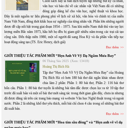
Cuốn sách này là bản dịch tuyển tập những bút ký cá nhân,
văn học và báo chí về các nhân vật Việt Nam đã có những
đóng góp đáng kể cho văn học, nghệ thuật và khoa học.
Đây là một nguồn tư liệu phong phú về lịch sử xã hội, văn hóa và chính trị của miền
Nam Việt Nam, đồng thời khắc họa sự nghiệp của từng nhân vật. Phần lớn những người
được đề cập nổi bật trong giai đoạn 1954 – 1975. Sau khi miền Nam thất thủ vào tay lực
lượng miền Bắc năm 1975, hầu hết họ đều bị giam giữ nhiều năm trong các trại cải tạo
cộng sản. Đến thập niên 1980, một số người đã sang Hoa Kỳ và đa phần vẫn tiếp tục
hoạt động sáng tạo.(TS. Eric Henry, dịch giả)
Đọc thêm
GIỚI THIỆU TÁC PHẨM MỚI “Hẹn Anh Về Vỹ Dạ Ngắm Mưa Bay”
06 Tháng Sáu 2025
(Xem: 13418)
Hoàng Thị Bích Hà
Tập thơ “Hẹn Anh Về Vỹ Dạ Ngắm Mưa Bay” của Hoàng
Thị Bích Hà có hơn 180 bài thơ dài ngắn khác nhau được
chia làm 2 phần: Phần 1: 80 bài thơ, Phần 2: 116 bài thơ
bốn câu. Phần 1: 80 bài thơ tuyển là những bài tâm đắc được chọn lọc ra từ 10 tập thơ
trước đã xuất bản và một số bài thơ mới sáng tác trong thời gian gần đây, chưa in nhưng
đã được đăng tải trên các trang báo mạng và website Văn học Nghệ thuật trong và ngoài
nước. Phần 2 là những khổ thơ yêu thích, mỗi bài chỉ chon 4 câu trong số những bài thơ
đã xuất bản.
Đọc thêm
GIỚI THIỆU TÁC PHẨM MỚI “Hoa tím sầu đông” và “Hẹn anh về vĩ dạ
ngắm mưa bay”