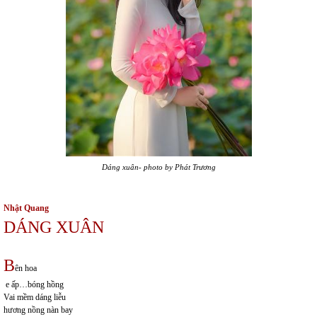
Dáng xuân- photo by Phát Trương
Nhật Quang
DÁNG XUÂN
B
ên hoa
e ấp…bóng hồng
Vai mềm dáng liễu
hương nồng nàn bay