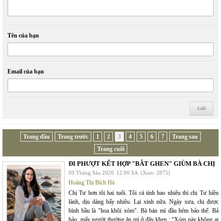
Tên của bạn
Email của bạn
Trang đầu
Trang trước
1
2
3
4
5
6
7
Trang sau
Trang cuối
ĐI PHƯỢT KẾT HỢP "BẮT GHEN" GIÙM BÀ CHỊ
09 Tháng Sáu 2026
12:06 SA
(Xem: 2875)
Hoàng Thị Bích Hà
Chị Tư hơn tôi hai tuổi. Tôi cá tính bao nhiêu thì chị Tư hiền
lành, dịu dàng bấy nhiêu. Lại xinh nữa. Ngày xưa, chị được
bình bầu là "hoa khôi xóm". Bà bán mì đầu hẻm bảo thế. Bả
bảo, mấy người thường ăn mì ở đây khen : “Xóm này không ai