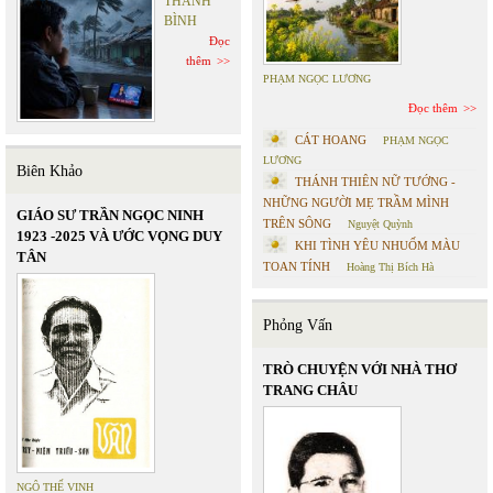
THANH
BÌNH
Đọc
thêm
PHẠM NGỌC LƯƠNG
Đọc thêm
CÁT HOANG
PHẠM NGỌC
LƯƠNG
Biên Khảo
THÁNH THIÊN NỮ TƯỚNG -
NHỮNG NGƯỜI MẸ TRẦM MÌNH
GIÁO SƯ TRẦN NGỌC NINH
TRÊN SÔNG
Nguyệt Quỳnh
1923 -2025 VÀ ƯỚC VỌNG DUY
KHI TÌNH YÊU NHUỐM MÀU
TÂN
TOAN TÍNH
Hoàng Thị Bích Hà
Phỏng Vấn
TRÒ CHUYỆN VỚI NHÀ THƠ
TRANG CHÂU
NGÔ THẾ VINH