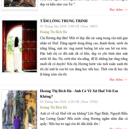
đẹp và hiền như con Tư ”.
Đọc thêm
TẤM LÒNG TRUNG TRINH
05 Tháng Sáu 2026
3:48 CH
(Xem: 3687)
Hoàng Thị Bích Hà
Chị Hương đẹp lắm! Một vẻ đẹp đài các sang trọng của một giai
nhân xứ Huế. Dáng người dong dỏng cao, thanh thoát, nước da
trắng hồng, mái tóc óng mượt buông lơi xỏa sau bờ vai tròn.
Đặc biệt chị có đôi mắt rất có hồn, đẹp và yên bình như mặt
nước hồ thu. Nụ cười như tỏa nắng, để lộ những hạt răng trắng
muốt rất có duyên! Khi chị Hương bước vào tuổi xuân xanh thì
tôi chỉ mới là con bé con đang học tiểu học. Thời còn đi học chị
là hàng xóm của tôi.
Đọc thêm
Hoàng Thị Bích Hà - Anh Có Về Xứ Huế Với Em
Không?
05 Tháng Sáu 2026
3:26 CH
(Xem: 3350)
Hoàng Thị Bích Hà
Anh có về xứ Huế với em không? Lên Ngự Bình, Nguyệt Biều
hay Lương Quán? Bến nước sông Hương ngắm nhìn đàn cá
quẫy / Bên bụi tre ngà còn đó dấu khắc tên /
Đọc thêm