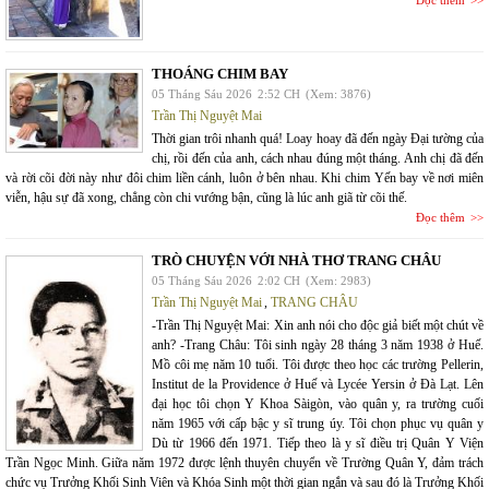
THOÁNG CHIM BAY
05 Tháng Sáu 2026
2:52 CH
(Xem: 3876)
Trần Thị Nguyệt Mai
Thời gian trôi nhanh quá! Loay hoay đã đến ngày Đại tường của
chị, rồi đến của anh, cách nhau đúng một tháng. Anh chị đã đến
và rời cõi đời này như đôi chim liền cánh, luôn ở bên nhau. Khi chim Yến bay về nơi miên
viễn, hậu sự đã xong, chẳng còn chi vướng bận, cũng là lúc anh giã từ cõi thế.
Đọc thêm
TRÒ CHUYỆN VỚI NHÀ THƠ TRANG CHÂU
05 Tháng Sáu 2026
2:02 CH
(Xem: 2983)
Trần Thị Nguyệt Mai
,
TRANG CHÂU
-Trần Thị Nguyệt Mai: Xin anh nói cho độc giả biết một chút về
anh? -Trang Châu: Tôi sinh ngày 28 tháng 3 năm 1938 ở Huế.
Mồ côi mẹ năm 10 tuổi. Tôi được theo học các trường Pellerin,
Institut de la Providence ở Huế và Lycée Yersin ở Đà Lạt. Lên
đại học tôi chọn Y Khoa Sàigòn, vào quân y, ra trường cuối
năm 1965 với cấp bậc y sĩ trung úy. Tôi chọn phục vụ quân y
Dù từ 1966 đến 1971. Tiếp theo là y sĩ điều trị Quân Y Viện
Trần Ngọc Minh. Giữa năm 1972 được lệnh thuyên chuyển về Trường Quân Y, đảm trách
chức vụ Trưởng Khối Sinh Viên và Khóa Sinh một thời gian ngắn và sau đó là Trưởng Khối