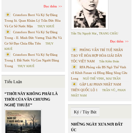
Đọc thêm
Cristoforo Borri Và Ký Sự Đàng
Trong Iii. Quan Khám Lý Trần Đức Hòa
Và Cơ Sở Nước Mặn
THỤY KHUÊ
Cristoforo Borri Và Ký Sự Đàng
Trần Thị Nguyệt Mai
,
TRANG CHÂU
Trong - II. Minh Đức Vương Thái Phi Và
Đọc thêm
Cơ Sở Đạo Chúa Đầu Tiên
THỤY
KHUÊ
PHỎNG VẤN TRÍ TUỆ NHÂN
Cristoforo Borri Và Ký Sự Đàng
TẠO VỀ HÒA HỢP HÒA GIẢI DÂN
Trong I. Đất Nước Và Con Người Đàng
TỘC VIỆT NAM
Trần Kiêm Đoàn
Trong
THỤY KHUÊ
RFA Phỏng vấn BS Ngô Thế Vinh
về Kênh Funan và Đồng Bằng Sông Cửu
Long
NGÔ THẾ VINH
,
MAI TRẦN
Tiểu Luận
GẶP LẠI PHAN NHẬT NAM
TRÊN QUỐC LỘ 1
TRẦN VŨ
,
PHAN
“THỜI NÀY KHÔNG PHẢI LÀ
NHẬT NAM
THỜI CỦA VĂN CHƯƠNG
NGHỆ THUẬT”
Ký / Tùy Bút
NHỮNG NGÀY XƯA NƠI ĐẤT
ÚC