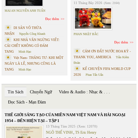
11 Tháng Bảy 2026
(Xem: 2164)
MAI AN NGUYỄN ANH TUẤN
Đọc thêm
DI SẢN VÔ THỪA
NHẬN
Nguyễn Công Khanh
PHAN NHẬT BẮC
KHI NHÀ VĂN NGỪNG VIẾT:
Đọc thêm
CÁI CHẾT KHÔNG CÓ ĐÁM
CÁM ƠN ĐẤT NƯỚC HOA KỲ -
TANG
Minh Hạo
THANK YOU, AMERICA
Trần Kiêm
Việt Nam- THÁNG TƯ: KHI MỘT
Đoàn
NGÀY LÀ LỄ, NHƯNG CŨNG LÀ
KỂ CHUYỆN FIFA WORLD CUP
TANG
Minh Hạo
2026
Phan Tấn Uẩn
Tin Sách
Chuyển Ngữ
Video & Audio : Nhạc & . . .
Đọc Sách - Mạn Đàm
THẾ GIỚI SÁNG TẠO CỦA MIỀN NAM VIỆT NAM VÀ HẢI NGOẠI
1954 – ĐẾN HIỆN TẠI – TẬP 1
13 Tháng Tám 2025
(Xem: 12070)
NGÔ THẾ VINH
,
TS Eric Henry