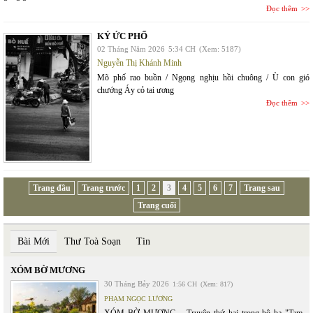
Đọc thêm
KÝ ỨC PHỐ
02 Tháng Năm 2026
5:34 CH
(Xem: 5187)
Nguyễn Thị Khánh Minh
Mõ phố rao buồn / Ngọng nghịu hồi chuông / Ù con gió
chướng Áy cỏ tai ương
Đọc thêm
Trang đầu
Trang trước
1
2
3
4
5
6
7
Trang sau
Trang cuối
Bài Mới
Thư Toà Soạn
Tin
XÓM BỜ MƯƠNG
30 Tháng Bảy 2026
1:56 CH
(Xem: 817)
PHẠM NGỌC LƯƠNG
XÓM BỜ MƯƠNG – Truyện thứ hai trong bộ ba "Tam