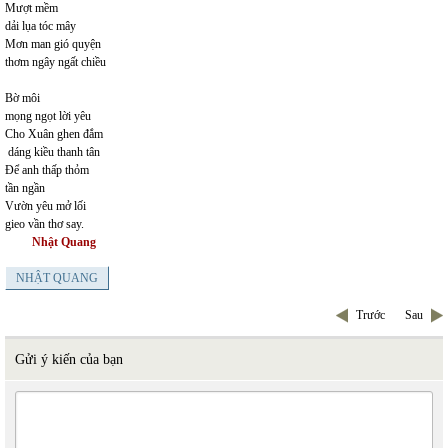
Mượt mềm
dải lụa tóc mây
Mơn man gió quyện
thơm ngây ngất chiều
Bờ môi
mọng ngọt lời yêu
Cho Xuân ghen đắm
dáng kiều thanh tân
Để anh thấp thỏm
tần ngần
Vườn yêu mở lối
gieo vần thơ say.
Nhật Quang
NHẬT QUANG
Trước
Sau
Gửi ý kiến của bạn