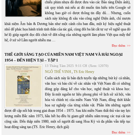
chiếu phim nhựa đã được đưa vào các Bảo tàng Điện ảnh),
cái quy trình mà nếu ai đó muốn tìm hiểu trên Google sẽ
không bao giờ có được thông tin đầy đủ… Nhưng, cuốn
sách này không đi sâu vào công nghệ Điện ảnh, chỉ mượn
khái niệm Âm bản & Dương bản như một cánh cửa ban đầu, một ký hiệu nghệ thuật
nhỏ để phác họa hành trình tinh thần của tác giả, cùng đôi ba lát cắt tự sự về nghề qua đó
hé lộ giúp người đọc đôi chút về đời sống của những người làm phim Việt qua mấy thế
hệ, ở xứ sở Lắm người nhiều ma …
Đọc thêm
THẾ GIỚI SÁNG TẠO CỦA MIỀN NAM VIỆT NAM VÀ HẢI NGOẠI
1954 – ĐẾN HIỆN TẠI – TẬP 1
13 Tháng Tám 2025
9:11 CH
(Xem: 12070)
NGÔ THẾ VINH
,
TS Eric Henry
Cuốn sách này là bản dịch tuyển tập những bút ký cá nhân,
văn học và báo chí về các nhân vật Việt Nam đã có những
đóng góp đáng kể cho văn học, nghệ thuật và khoa học.
Đây là một nguồn tư liệu phong phú về lịch sử xã hội, văn
hóa và chính trị của miền Nam Việt Nam, đồng thời khắc
họa sự nghiệp của từng nhân vật. Phần lớn những người
được đề cập nổi bật trong giai đoạn 1954 – 1975. Sau khi miền Nam thất thủ vào tay lực
lượng miền Bắc năm 1975, hầu hết họ đều bị giam giữ nhiều năm trong các trại cải tạo
cộng sản. Đến thập niên 1980, một số người đã sang Hoa Kỳ và đa phần vẫn tiếp tục
hoạt động sáng tạo.(TS. Eric Henry, dịch giả)
Đọc thêm