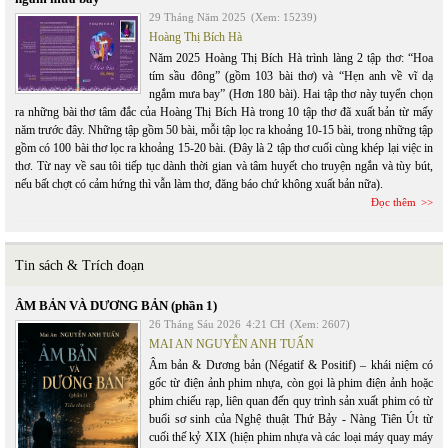
29 Tháng Năm 2025
(Xem: 15239)
Hoàng Thị Bích Hà
Năm 2025 Hoàng Thị Bích Hà trình làng 2 tập thơ: “Hoa
tím sầu đông” (gồm 103 bài thơ) và “Hẹn anh về vĩ dạ
ngắm mưa bay” (Hơn 180 bài). Hai tập thơ này tuyển chọn
ra những bài thơ tâm đắc của Hoàng Thị Bích Hà trong 10 tập thơ đã xuất bản từ mấy
năm trước đây. Những tập gồm 50 bài, mỗi tập lọc ra khoảng 10-15 bài, trong những tập
gồm có 100 bài thơ lọc ra khoảng 15-20 bài. (Đây là 2 tập thơ cuối cùng khép lại việc in
thơ. Từ nay về sau tôi tiếp tục dành thời gian và tâm huyết cho truyện ngắn và tùy bút,
nếu bất chợt có cảm hứng thì vẫn làm thơ, đăng báo chứ không xuất bản nữa).
Đọc thêm
Tin sách & Trích đoạn
ÂM BẢN VÀ DƯƠNG BẢN (phần 1)
26 Tháng Sáu 2026
4:21 CH
(Xem: 2607)
MAI AN NGUYỄN ANH TUẤN
Âm bản & Dương bản (Négatif & Positif) – khái niệm có
gốc từ điện ảnh phim nhựa, còn gọi là phim điện ảnh hoặc
phim chiếu rạp, liên quan đến quy trình sản xuất phim có từ
buổi sơ sinh của Nghệ thuật Thứ Bảy - Nàng Tiên Út từ
cuối thế kỷ XIX (hiện phim nhựa và các loại máy quay máy