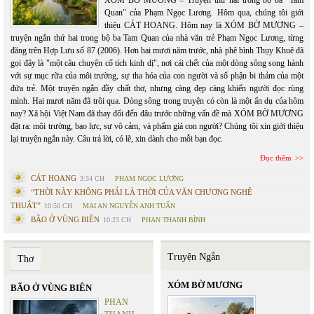
Quan" của Phạm Ngọc Lương. Hôm qua, chúng tôi giới
thiệu CÁT HOANG. Hôm nay là XÓM BỜ MƯƠNG –
truyện ngắn thứ hai trong bộ ba Tam Quan của nhà văn trẻ Phạm Ngọc Lương, từng
đăng trên Hợp Lưu số 87 (2006). Hơn hai mươi năm trước, nhà phê bình Thụy Khuê đã
gọi đây là "một câu chuyện cổ tích kinh dị", nơi cái chết của một dòng sông song hành
với sự mục rữa của môi trường, sự tha hóa của con người và số phận bi thảm của một
đứa trẻ. Một truyện ngắn đầy chất thơ, nhưng càng đẹp càng khiến người đọc rùng
mình. Hai mươi năm đã trôi qua. Dòng sông trong truyện có còn là một ẩn dụ của hôm
nay? Xã hội Việt Nam đã thay đổi đến đâu trước những vấn đề mà XÓM BỜ MƯƠNG
đặt ra: môi trường, bạo lực, sự vô cảm, và phẩm giá con người? Chúng tôi xin giới thiệu
lại truyện ngắn này. Câu trả lời, có lẽ, xin dành cho mỗi bạn đọc.
Đọc thêm
CÁT HOANG
3:34 CH
PHẠM NGỌC LƯƠNG
“THỜI NÀY KHÔNG PHẢI LÀ THỜI CỦA VĂN CHƯƠNG NGHỆ
THUẬT”
10:50 CH
MAI AN NGUYỄN ANH TUẤN
BÃO Ở VÙNG BIÊN
10:23 CH
PHAN THANH BÌNH
Truyện Ngắn
Thơ
XÓM BỜ MƯƠNG
BÃO Ở VÙNG BIÊN
PHAN