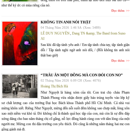
như thể ký ức có mùa riêng của nó.
Đọc thêm
KHÔNG TIN ANH NÓI THẬT
04 Tháng Năm 2026
1:46 SA
(Xem: 5489)
LÊ DUY NGUYÊN
,
Dang TN &amp; The Band from Suno
AI
Sau khi đã tập tành yêu anh / Em tập tành chia tay, tập tành giận
dỗi / Tập tành nghi ngờ anh nói dối, / (Rồi không tin anh nói
thật bao giờ)
Đọc thêm
“TRÂU ĂN MỘT ĐỒNG MÀ CON ĐÓI CON NO”
02 Tháng Năm 2026
6:09 CH
(Xem: 4076)
Hoàng Thị Bích Hà
Như Nguyệt là hàng xóm của tôi. Con trai chị- cháu Phạm
Thành Phong vừa nhận được giấy báo trúng tuyển vào lớp kỹ
sư chất lượng cao của trường Đại học Bách khoa Thành phố Hồ Chí Minh. Cả nhà vui
mừng khôn xiết. Riêng Như Nguyệt, mừng đến nỗi suốt đêm không sao chợp mắt, lòng xôn
xao một niềm vui khó tả. Đó không chỉ là thành quả học tập của con, mà còn là sự đền đáp
xứng đáng cho bao năm tháng chị cố gắng, nỗ lực đồng hành cùng con với tấm lòng của một
người mẹ. Mừng con thi đậu trường con yêu thích. Đó cũng là những năm tháng hai mẹ con
gồng gánh mà đi.