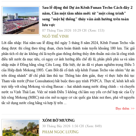
Sau lễ động thổ Dự án Kênh Funan Techo Cách đây 2
năm, Cần một tầm nhìn mới: từ "một công trình"
sang "một hệ thống" thủy văn ảnh hưởng trên toàn
lưu vực
07 Tháng Tám 2026
10:29 CH
(Xem: 153)
NGÔ THẾ VINH
Lời dẫn nhập: Hai năm sau lễ động thổ ngày 5 tháng 8 năm 2024, Kênh Funan Techo vẫn
đang được thi công theo từng đoạn, chưa hoàn thành toàn tuyến khoảng 180 km. Tác giả
phân tích rõ dự án không chỉ là tuyến giao thông đường thủy đơn thuần mà còn là công trình
điều tiết nước đa mục tiêu, có nguy cơ ảnh hưởng đến chế độ lũ, phân phối phù sa và xâm
nhập mặn ở Đồng bằng sông Cửu Long. Đặc biệt, dự án đã vi phạm nghiêm trọng Điều 5
của Hiệp định Mekong 1995. Cam Bốt đã cố tình xếp kênh Funan Techo vào nhóm “dự án
trên dòng nhánh” để chỉ phải làm thủ tục Thông báo đơn giản, thay vì thực hiện thủ tục
Tham vấn trước (Prior Consultation) bắt buộc theo quy trình PNPCA. Thực tế, kênh kết nối
trực tiếp với sông Mekong và sông Bassac – hai nhánh mang nước dòng chính – và chuyển
nước ra Vịnh Thái Lan. Việc né tránh Điều 5 không chỉ làm suy yếu cơ chế hợp tác của Ủy
hội sông Mekong (MRC) mà còn mở ra nguy cơ các quốc gia khác noi theo, phá vỡ nguyên
tắc sử dụng nước công bằng và hợp lý trên ...
Đọc thêm
XÓM BỜ MƯƠNG
30 Tháng Bảy 2026
1:56 CH
(Xem: 849)
PHẠM NGỌC LƯƠNG