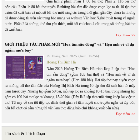
chia làm 2 phần: Phần 1: 80 bài thơ, Phần 2: 116 bài thơ
bốn câu. Phần 1: 80 bài thơ tuyển là những bài tâm đắc được chọn lọc ra từ 10 tập thơ
trước đã xuất bản và một số bài thơ mới sáng tác trong thời gian gần đây, chưa in nhưng
đã được đăng tải trên các trang báo mạng và website Văn học Nghệ thuật trong và ngoài
nước. Phần 2 là những khổ thơ yêu thích, mỗi bài chỉ chon 4 câu trong số những bài thơ
đã xuất bản.
Đọc thêm
GIỚI THIỆU TÁC PHẨM MỚI “Hoa tím sầu đông” và “Hẹn anh về vĩ dạ
ngắm mưa bay”
29 Tháng Năm 2025
(Xem: 15256)
Hoàng Thị Bích Hà
Năm 2025 Hoàng Thị Bích Hà trình làng 2 tập thơ: “Hoa
tím sầu đông” (gồm 103 bài thơ) và “Hẹn anh về vĩ dạ
ngắm mưa bay” (Hơn 180 bài). Hai tập thơ này tuyển chọn
ra những bài thơ tâm đắc của Hoàng Thị Bích Hà trong 10 tập thơ đã xuất bản từ mấy
năm trước đây. Những tập gồm 50 bài, mỗi tập lọc ra khoảng 10-15 bài, trong những tập
gồm có 100 bài thơ lọc ra khoảng 15-20 bài. (Đây là 2 tập thơ cuối cùng khép lại việc in
thơ. Từ nay về sau tôi tiếp tục dành thời gian và tâm huyết cho truyện ngắn và tùy bút,
nếu bất chợt có cảm hứng thì vẫn làm thơ, đăng báo chứ không xuất bản nữa).
Đọc thêm
Tin sách & Trích đoạn