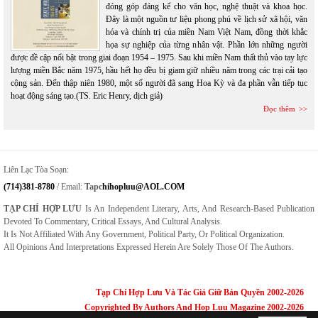
đóng góp đáng kể cho văn học, nghệ thuật và khoa học.
Đây là một nguồn tư liệu phong phú về lịch sử xã hội, văn
hóa và chính trị của miền Nam Việt Nam, đồng thời khắc
họa sự nghiệp của từng nhân vật. Phần lớn những người
được đề cập nổi bật trong giai đoạn 1954 – 1975. Sau khi miền Nam thất thủ vào tay lực
lượng miền Bắc năm 1975, hầu hết họ đều bị giam giữ nhiều năm trong các trại cải tạo
cộng sản. Đến thập niên 1980, một số người đã sang Hoa Kỳ và đa phần vẫn tiếp tục
hoạt động sáng tạo.(TS. Eric Henry, dịch giả)
Đọc thêm
Liên Lạc Tòa Soạn:
(714)381-8780
/ Email:
Tapc
Hihopluu@AOL.COM
TẠP CHÍ HỢP LƯU
Is An Independent Literary, Arts, And Research-Based Publication
Devoted To Commentary, Critical Essays, And Cultural Analysis.
It Is Not Affiliated With Any Government, Political Party, Or Political Organization.
All Opinions And Interpretations Expressed Herein Are Solely Those Of The Authors.
Tạp Chí Hợp Lưu Và Tác Giả Giữ Bản Quyền 2002-2026
Copyrighted By Authors And Hop Luu Magazine 2002-2026