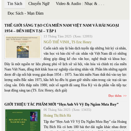
Tin Sách
Chuyển Ngữ
Video & Audio : Nhạc & . . .
Đọc Sách - Mạn Đàm
THẾ GIỚI SÁNG TẠO CỦA MIỀN NAM VIỆT NAM VÀ HẢI NGOẠI
1954 – ĐẾN HIỆN TẠI – TẬP 1
13 Tháng Tám 2025
(Xem: 12093)
NGÔ THẾ VINH
,
TS Eric Henry
Cuốn sách này là bản dịch tuyển tập những bút ký cá nhân,
văn học và báo chí về các nhân vật Việt Nam đã có những
đóng góp đáng kể cho văn học, nghệ thuật và khoa học.
Đây là một nguồn tư liệu phong phú về lịch sử xã hội, văn hóa và chính trị của miền
Nam Việt Nam, đồng thời khắc họa sự nghiệp của từng nhân vật. Phần lớn những người
được đề cập nổi bật trong giai đoạn 1954 – 1975. Sau khi miền Nam thất thủ vào tay lực
lượng miền Bắc năm 1975, hầu hết họ đều bị giam giữ nhiều năm trong các trại cải tạo
cộng sản. Đến thập niên 1980, một số người đã sang Hoa Kỳ và đa phần vẫn tiếp tục
hoạt động sáng tạo.(TS. Eric Henry, dịch giả)
Đọc thêm
GIỚI THIỆU TÁC PHẨM MỚI “Hẹn Anh Về Vỹ Dạ Ngắm Mưa Bay”
06 Tháng Sáu 2025
(Xem: 13435)
Hoàng Thị Bích Hà
Tập thơ “Hẹn Anh Về Vỹ Dạ Ngắm Mưa Bay” của Hoàng
Thị Bích Hà có hơn 180 bài thơ dài ngắn khác nhau được