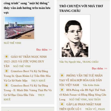
công trình" sang "một hệ thống"
TRÒ CHUYỆN VỚI NHÀ THƠ
thủy văn ảnh hưởng trên toàn lưu
TRANG CHÂU
vực
NGÔ THẾ VINH
Đọc thêm
GIÁO SƯ TRẦN NGỌC NINH
1923 -2025 VÀ ƯỚC VỌNG DUY
Trần Thị Nguyệt Mai
,
TRANG CHÂU
TÂN
NGÔ THẾ VINH
Đọc thêm
Cristoforo Borri Và Ký Sự Đàng
PHỎNG VẤN TRÍ TUỆ NHÂN
Trong Iii. Quan Khám Lý Trần Đức Hòa
TẠO VỀ HÒA HỢP HÒA GIẢI DÂN
Và Cơ Sở Nước Mặn
THỤY KHUÊ
TỘC VIỆT NAM
Trần Kiêm Đoàn
Cristoforo Borri Và Ký Sự Đàng
RFA Phỏng vấn BS Ngô Thế Vinh
Trong - II. Minh Đức Vương Thái Phi Và
về Kênh Funan và Đồng Bằng Sông Cửu
Cơ Sở Đạo Chúa Đầu Tiên
THỤY
Long
KHUÊ
NGÔ THẾ VINH
,
MAI TRẦN
GẶP LẠI PHAN NHẬT NAM
TRÊN QUỐC LỘ 1
TRẦN VŨ
,
PHAN