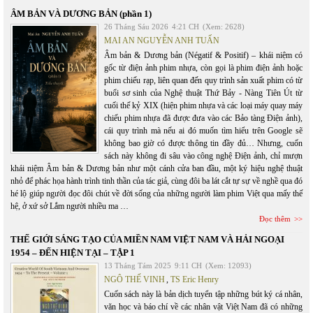
ÂM BẢN VÀ DƯƠNG BẢN (phần 1)
26 Tháng Sáu 2026
4:21 CH
(Xem: 2628)
MAI AN NGUYỄN ANH TUẤN
Âm bản & Dương bản (Négatif & Positif) – khái niệm có
gốc từ điện ảnh phim nhựa, còn gọi là phim điện ảnh hoặc
phim chiếu rạp, liên quan đến quy trình sản xuất phim có từ
buổi sơ sinh của Nghệ thuật Thứ Bảy - Nàng Tiên Út từ
cuối thế kỷ XIX (hiện phim nhựa và các loại máy quay máy
chiếu phim nhựa đã được đưa vào các Bảo tàng Điện ảnh),
cái quy trình mà nếu ai đó muốn tìm hiểu trên Google sẽ
không bao giờ có được thông tin đầy đủ… Nhưng, cuốn
sách này không đi sâu vào công nghệ Điện ảnh, chỉ mượn
khái niệm Âm bản & Dương bản như một cánh cửa ban đầu, một ký hiệu nghệ thuật
nhỏ để phác họa hành trình tinh thần của tác giả, cùng đôi ba lát cắt tự sự về nghề qua đó
hé lộ giúp người đọc đôi chút về đời sống của những người làm phim Việt qua mấy thế
hệ, ở xứ sở Lắm người nhiều ma …
Đọc thêm
THẾ GIỚI SÁNG TẠO CỦA MIỀN NAM VIỆT NAM VÀ HẢI NGOẠI
1954 – ĐẾN HIỆN TẠI – TẬP 1
13 Tháng Tám 2025
9:11 CH
(Xem: 12093)
NGÔ THẾ VINH
,
TS Eric Henry
Cuốn sách này là bản dịch tuyển tập những bút ký cá nhân,
văn học và báo chí về các nhân vật Việt Nam đã có những