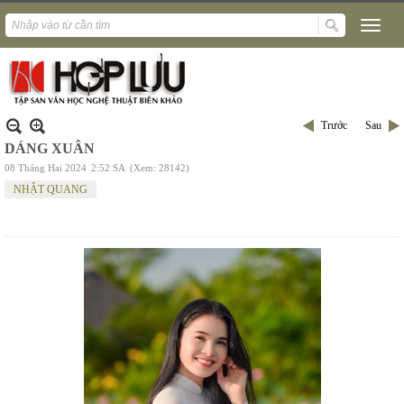
Trước
Sau
DÁNG XUÂN
08 Tháng Hai 2024
2:52 SA
(Xem: 28142)
NHẬT QUANG