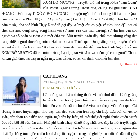
XÓM BỜ MƯƠNG – Truyện thứ hai trong bộ ba "Tam Quan"
của Phạm Ngọc Lương. Hôm qua, chúng tôi giới thiệu CÁT
HOANG. Hôm nay là XÓM BỜ MƯƠNG – truyện ngắn thứ hai trong bộ ba Tam Quan
của nhà văn trẻ Phạm Ngọc Lương, từng đăng trên Hợp Lưu số 87 (2006). Hơn hai mươi
năm trước, nhà phê bình Thụy Khuê đã gọi đây là "một câu chuyện cổ tích kinh dị", nơi cái
chết của một dòng sông song hành với sự mục rữa của môi trường, sự tha hóa của con
người và số phận bi thảm của một đứa trẻ. Một truyện ngắn đầy chất thơ, nhưng càng đẹp
càng khiến người đọc rùng mình. Hai mươi năm đã trôi qua. Dòng sông trong truyện có còn
là một ẩn dụ của hôm nay? Xã hội Việt Nam đã thay đổi đến đâu trước những vấn đề mà
XÓM BỜ MƯƠNG đặt ra: môi trường, bạo lực, sự vô cảm, và phẩm giá con người? Chúng
tôi xin giới thiệu lại truyện ngắn này. Câu trả lời, có lẽ, xin dành cho mỗi bạn đọc.
Đọc thêm
CÁT HOANG
29 Tháng Bảy 2026
3:34 CH
(Xem: 921)
PHẠM NGỌC LƯƠNG
Có những tác phẩm không thuộc về một thời điểm. Chúng lặng
lẽ nằm lại trên trang giấy nhiều năm, rồi một ngày nào đó bỗng
hiện lên với sức nặng như thể vừa mới được viết hôm qua. Cát
Hoang là một truyện ngắn như vậy. Lần đầu xuất hiện trên Tạp chí Hợp Lưu bởi lối viết tối
giản, đứt đoạn như điện ảnh, ngôn ngữ đầy ký hiệu, và một thế giới nghệ thuật khiến người
đọc vừa bối rối vừa ám ảnh. Nhà phê bình Thụy Khuê từng nhận xét đây là một truyện ngắn
có cấu trúc của thơ hiện đại, nơi mỗi câu chữ đều trở thành một ám hiệu, buộc người đọc
phải đọc bằng trực giác nhiều hơn bằng cốt truyện. Trong thế giới ấy, có một bãi đất nổi giữa