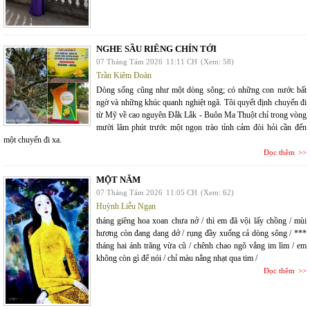
NGHE SẦU RIÊNG CHÍN TỚI
07 Tháng Tám 2026
11:11 CH
(Xem: 58)
Trần Kiêm Đoàn
Dòng sống cũng như một dòng sông; có những con nước bất
ngờ và những khúc quanh nghiệt ngã. Tôi quyết định chuyến đi
từ Mỹ về cao nguyên Đắk Lắk - Buôn Ma Thuột chỉ trong vòng
mười lăm phút trước một ngọn trào tỉnh cảm đòi hỏi cần đến
một chuyến đi xa.
Đọc thêm
MỘT NĂM
07 Tháng Tám 2026
11:05 CH
(Xem: 62)
Huỳnh Liễu Ngạn
tháng giêng hoa xoan chưa nở / thì em đã vội lấy chồng / mùi
hương còn đang dang dở / rụng đầy xuống cả dòng sông / ***
tháng hai ánh trăng vừa cũ / chênh chao ngõ vắng im lìm / em
không còn gì để nói / chỉ màu nắng nhạt qua tim /
Đọc thêm