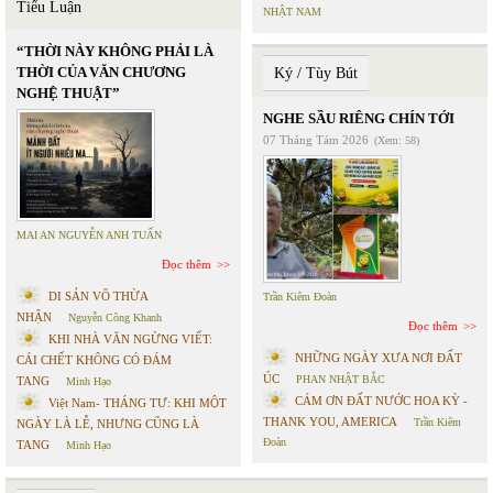
Tiểu Luận
NHẬT NAM
“THỜI NÀY KHÔNG PHẢI LÀ
THỜI CỦA VĂN CHƯƠNG
Ký / Tùy Bút
NGHỆ THUẬT”
NGHE SẦU RIÊNG CHÍN TỚI
07 Tháng Tám 2026
(Xem: 58)
MAI AN NGUYỄN ANH TUẤN
Đọc thêm
DI SẢN VÔ THỪA
Trần Kiêm Đoàn
NHẬN
Nguyễn Công Khanh
Đọc thêm
KHI NHÀ VĂN NGỪNG VIẾT:
NHỮNG NGÀY XƯA NƠI ĐẤT
CÁI CHẾT KHÔNG CÓ ĐÁM
ÚC
PHAN NHẬT BẮC
TANG
Minh Hạo
CÁM ƠN ĐẤT NƯỚC HOA KỲ -
Việt Nam- THÁNG TƯ: KHI MỘT
THANK YOU, AMERICA
Trần Kiêm
NGÀY LÀ LỄ, NHƯNG CŨNG LÀ
Đoàn
TANG
Minh Hạo