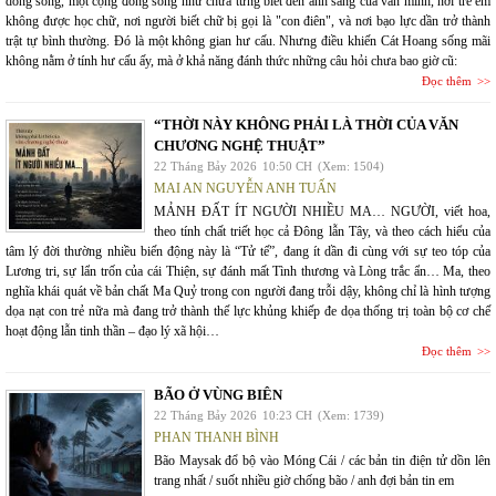
dòng sông, một cộng đồng sống như chưa từng biết đến ánh sáng của văn minh, nơi trẻ em
không được học chữ, nơi người biết chữ bị gọi là "con điên", và nơi bạo lực dần trở thành
trật tự bình thường. Đó là một không gian hư cấu. Nhưng điều khiến Cát Hoang sống mãi
không nằm ở tính hư cấu ấy, mà ở khả năng đánh thức những câu hỏi chưa bao giờ cũ:
Đọc thêm
“THỜI NÀY KHÔNG PHẢI LÀ THỜI CỦA VĂN
CHƯƠNG NGHỆ THUẬT”
22 Tháng Bảy 2026
10:50 CH
(Xem: 1504)
MAI AN NGUYỄN ANH TUẤN
MẢNH ĐẤT ÍT NGƯỜI NHIỀU MA… NGƯỜI, viết hoa,
theo tính chất triết học cả Đông lẫn Tây, và theo cách hiểu của
tâm lý đời thường nhiều biến động này là “Tử tế”, đang ít dần đi cùng với sự teo tóp của
Lương tri, sự lẩn trốn của cái Thiện, sự đánh mất Tình thương và Lòng trắc ẩn… Ma, theo
nghĩa khái quát về bản chất Ma Quỷ trong con người đang trỗi dậy, không chỉ là hình tượng
dọa nạt con trẻ nữa mà đang trở thành thế lực khủng khiếp đe dọa thống trị toàn bộ cơ chế
hoạt động lẫn tinh thần – đạo lý xã hội…
Đọc thêm
BÃO Ở VÙNG BIÊN
22 Tháng Bảy 2026
10:23 CH
(Xem: 1739)
PHAN THANH BÌNH
Bão Maysak đổ bộ vào Móng Cái / các bản tin điện tử dồn lên
trang nhất / suốt nhiều giờ chống bão / anh đợi bản tin em