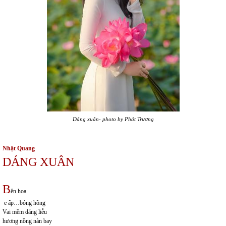
Dáng xuân- photo by Phát Trương
Nhật Quang
DÁNG XUÂN
B
ên hoa
e ấp…bóng hồng
Vai mềm dáng liễu
hương nồng nàn bay