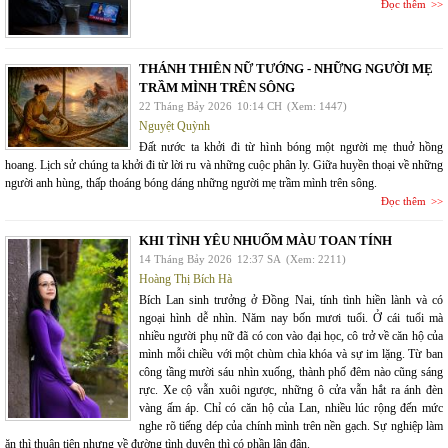
Đọc thêm
THÁNH THIÊN NỮ TƯỚNG - NHỮNG NGƯỜI MẸ
TRẦM MÌNH TRÊN SÔNG
22 Tháng Bảy 2026
10:14 CH
(Xem: 1447)
Nguyệt Quỳnh
Đất nước ta khởi đi từ hình bóng một người mẹ thuở hồng
hoang. Lịch sử chúng ta khởi đi từ lời ru và những cuộc phân ly. Giữa huyền thoại về những
người anh hùng, thấp thoáng bóng dáng những người mẹ trầm mình trên sông.
Đọc thêm
KHI TÌNH YÊU NHUỐM MÀU TOAN TÍNH
14 Tháng Bảy 2026
12:37 SA
(Xem: 2211)
Hoàng Thị Bích Hà
Bích Lan sinh trưởng ở Đồng Nai, tính tình hiền lành và có
ngoại hình dễ nhìn. Năm nay bốn mươi tuổi. Ở cái tuổi mà
nhiều người phụ nữ đã có con vào đại học, cô trở về căn hộ của
mình mỗi chiều với một chùm chìa khóa và sự im lặng. Từ ban
công tầng mười sáu nhìn xuống, thành phố đêm nào cũng sáng
rực. Xe cộ vẫn xuôi ngược, những ô cửa vẫn hắt ra ánh đèn
vàng ấm áp. Chỉ có căn hộ của Lan, nhiều lúc rộng đến mức
nghe rõ tiếng dép của chính mình trên nền gạch. Sự nghiệp làm
ăn thì thuận tiện nhưng về đường tình duyên thì có phần lận đận.