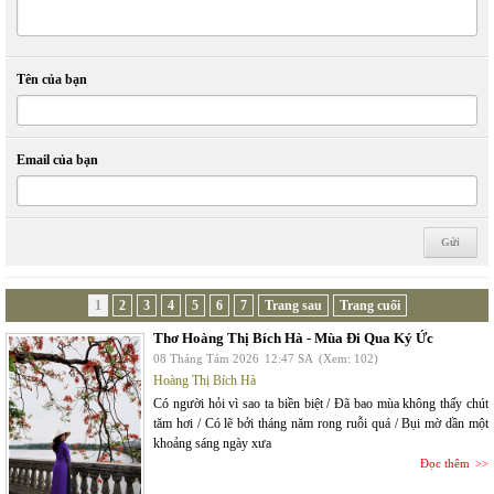
Tên của bạn
Email của bạn
1
2
3
4
5
6
7
Trang sau
Trang cuối
Thơ Hoàng Thị Bích Hà - Mùa Đi Qua Ký Ức
08 Tháng Tám 2026
12:47 SA
(Xem: 102)
Hoàng Thị Bích Hà
Có người hỏi vì sao ta biền biệt / Đã bao mùa không thấy chút
tăm hơi / Có lẽ bởi tháng năm rong ruỗi quá / Bụi mờ dần một
khoảng sáng ngày xưa
Đọc thêm