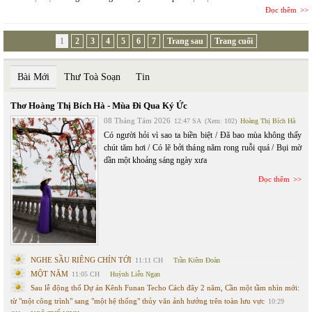
Đọc thêm
1
2
3
4
5
6
7
Trang sau
Trang cuối
Bài Mới
Thư Toà Soạn
Tin
Thơ Hoàng Thị Bích Hà - Mùa Đi Qua Ký Ức
08 Tháng Tám 2026
12:47 SA
(Xem: 102)
Hoàng Thị Bích Hà
Có người hỏi vì sao ta biền biệt / Đã bao mùa không thấy
chút tăm hơi / Có lẽ bởi tháng năm rong ruỗi quá / Bụi mờ
dần một khoảng sáng ngày xưa
Đọc thêm
NGHE SẦU RIÊNG CHÍN TỚI
11:11 CH
Trần Kiêm Đoàn
MỘT NĂM
11:05 CH
Huỳnh Liễu Ngạn
Sau lễ động thổ Dự án Kênh Funan Techo Cách đây 2 năm, Cần một tầm nhìn mới:
từ "một công trình" sang "một hệ thống" thủy văn ảnh hưởng trên toàn lưu vực
10:29