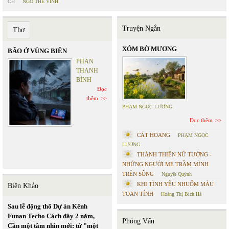
CH
NGÔ THẾ VINH
Truyện Ngắn
Thơ
XÓM BỜ MƯƠNG
BÃO Ở VÙNG BIÊN
PHAN
THANH
BÌNH
Đọc
thêm
PHẠM NGỌC LƯƠNG
Đọc thêm
CÁT HOANG
PHẠM NGỌC
LƯƠNG
THÁNH THIÊN NỮ TƯỚNG -
NHỮNG NGƯỜI MẸ TRẦM MÌNH
TRÊN SÔNG
Nguyệt Quỳnh
KHI TÌNH YÊU NHUỐM MÀU
Biên Khảo
TOAN TÍNH
Hoàng Thị Bích Hà
Sau lễ động thổ Dự án Kênh
Funan Techo Cách đây 2 năm,
Phỏng Vấn
Cần một tầm nhìn mới: từ "một