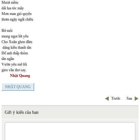
Mượt mềm
dải lụa tóc mây
Mơn man gió quyện
thơm ngây ngất chiều
Bờ môi
mọng ngọt lời yêu
Cho Xuân ghen đắm
dáng kiều thanh tân
Để anh thấp thỏm
tần ngần
Vườn yêu mở lối
gieo vần thơ say.
Nhật Quang
NHẬT QUANG
Trước
Sau
Gửi ý kiến của bạn