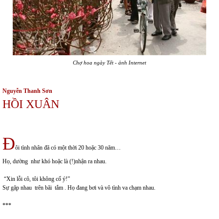
Chợ hoa ngày Tết - ảnh Internet
Nguyễn Thanh Sơ
n
HỒI XUÂN
Đ
ôi tình nhân đã có một thời 20 hoặc 30 năm…
Họ, dường như khó hoặc là (!)nhận ra nhau.
“Xin lỗi cô, tôi không cố ý!”
Sự gặp nhau trên bãi tắm . Họ đang bơi và vô tình va chạm nhau.
***