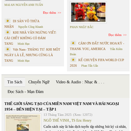
MAI AN NGUYỄN ANH TUẤN
Đọc thêm
DI SẢN VÔ THỪA
NHẬN
Nguyễn Công Khanh
PHAN NHẬT BẮC
KHI NHÀ VĂN NGỪNG VIẾT:
Đọc thêm
CÁI CHẾT KHÔNG CÓ ĐÁM
CÁM ƠN ĐẤT NƯỚC HOA KỲ -
TANG
Minh Hạo
THANK YOU, AMERICA
Trần Kiêm
Việt Nam- THÁNG TƯ: KHI MỘT
Đoàn
NGÀY LÀ LỄ, NHƯNG CŨNG LÀ
KỂ CHUYỆN FIFA WORLD CUP
TANG
Minh Hạo
2026
Phan Tấn Uẩn
Tin Sách
Chuyển Ngữ
Video & Audio : Nhạc & . . .
Đọc Sách - Mạn Đàm
THẾ GIỚI SÁNG TẠO CỦA MIỀN NAM VIỆT NAM VÀ HẢI NGOẠI
1954 – ĐẾN HIỆN TẠI – TẬP 1
13 Tháng Tám 2025
(Xem: 12072)
NGÔ THẾ VINH
,
TS Eric Henry
Cuốn sách này là bản dịch tuyển tập những bút ký cá nhân,