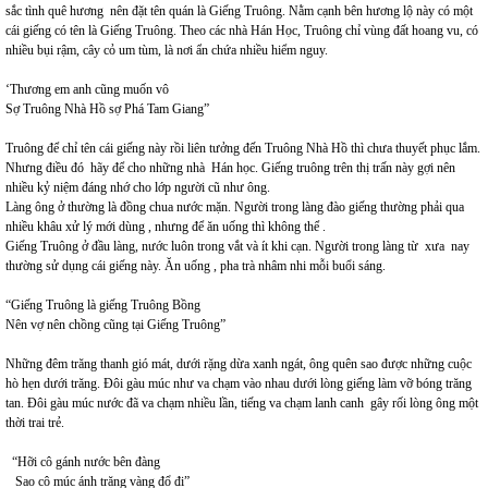
sắc tình quê hương nên đặt tên quán là Giếng Truông. Nằm cạnh bên hương lộ này có một
cái giếng có tên là Giếng Truông. Theo các nhà Hán Học, Truông chỉ vùng đất hoang vu, có
nhiều bụi rậm, cây cỏ um tùm, là nơi ẩn chứa nhiều hiểm nguy.
‘Thương em anh cũng muốn vô
Sợ Truông Nhà Hồ sợ Phá Tam Giang”
Truông để chỉ tên cái giếng này rồi liên tưởng đến Truông Nhà Hồ thì chưa thuyết phục lắm.
Nhưng điều đó hãy để cho những nhà Hán học. Giếng truông trên thị trấn này gợi nên
nhiều kỷ niệm đáng nhớ cho lớp người cũ như ông.
Làng ông ở thường là đồng chua nước mặn. Người trong làng đào giếng thường phải qua
nhiều khâu xử lý mới dùng , nhưng để ăn uống thì không thể .
Giếng Truông ở đầu làng, nước luôn trong vắt và ít khi cạn. Người trong làng từ xưa nay
thường sử dụng cái giếng này. Ăn uống , pha trà nhâm nhi mỗi buổi sáng.
“Giếng Truông là giếng Truông Bồng
Nên vợ nên chồng cũng tại Giếng Truông”
Những đêm trăng thanh gió mát, dưới rặng dừa xanh ngát, ông quên sao được những cuộc
hò hẹn dưới trăng. Đôi gàu múc như va chạm vào nhau dưới lòng giếng làm vỡ bóng trăng
tan. Đôi gàu múc nước đã va chạm nhiều lần, tiếng va chạm lanh canh gây rối lòng ông một
thời trai trẻ.
“Hỡi cô gánh nước bên đàng
Sao cô múc ánh trăng vàng đổ đi”