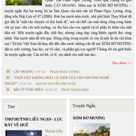
Quan" của Phạm Ngọc Lương. Hôm qua, chúng tôi giới
thiệu CÁT HOANG. Hôm nay là XÓM BỜ MƯƠNG –
truyện ngắn thứ hai trong bộ ba Tam Quan của nhà văn trẻ Phạm Ngọc Lương, từng
đăng trên Hợp Lưu số 87 (2006). Hơn hai mươi năm trước, nhà phê bình Thụy Khuê đã
gọi đây là "một câu chuyện cổ tích kinh dị", nơi cái chết của một dòng sông song hành
với sự mục rữa của môi trường, sự tha hóa của con người và số phận bi thảm của một
đứa trẻ. Một truyện ngắn đầy chất thơ, nhưng càng đẹp càng khiến người đọc rùng
mình. Hai mươi năm đã trôi qua. Dòng sông trong truyện có còn là một ẩn dụ của hôm
nay? Xã hội Việt Nam đã thay đổi đến đâu trước những vấn đề mà XÓM BỜ MƯƠNG
đặt ra: môi trường, bạo lực, sự vô cảm, và phẩm giá con người? Chúng tôi xin giới thiệu
lại truyện ngắn này. Câu trả lời, có lẽ, xin dành cho mỗi bạn đọc.
Đọc thêm
CÁT HOANG
3:34 CH
PHẠM NGỌC LƯƠNG
“THỜI NÀY KHÔNG PHẢI LÀ THỜI CỦA VĂN CHƯƠNG NGHỆ
THUẬT”
10:50 CH
MAI AN NGUYỄN ANH TUẤN
BÃO Ở VÙNG BIÊN
10:23 CH
PHAN THANH BÌNH
Truyện Ngắn
Thơ
XÓM BỜ MƯƠNG
THƠ HUỲNH LIỄU NGẠN - LỤC
BÁT VỀ HUẾ
Huỳnh Liễu