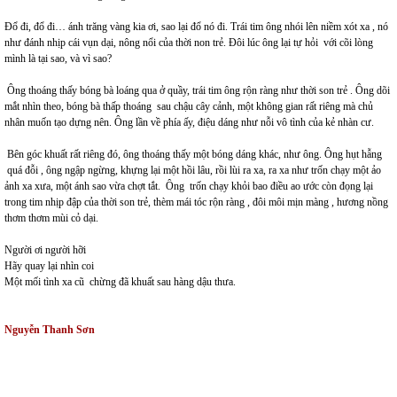
Đổ đi, đổ đi… ánh trăng vàng kia ơi, sao lại đổ nó đi. Trái tim ông nhói lên niềm xót xa , nó
như đánh nhịp cái vụn dại, nông nổi của thời non trẻ. Đôi lúc ông lại tự hỏi với cõi lòng
mình là tại sao, và vì sao?
Ông thoáng thấy bóng bà loáng qua ở quầy, trái tim ông rộn ràng như thời son trẻ . Ông dõi
mắt nhìn theo, bóng bà thấp thoáng sau chậu cây cảnh, một không gian rất riêng mà chủ
nhân muốn tạo dựng nên. Ông lần về phía ấy, điệu dáng như nỗi vô tình của kẻ nhàn cư.
Bên góc khuất rất riêng đó, ông thoáng thấy một bóng dáng khác, như ông. Ông hụt hẫng
quá đỗi , ông ngập ngừng, khựng lại một hồi lâu, rồi lùi ra xa, ra xa như trốn chạy một ảo
ảnh xa xưa, một ánh sao vừa chợt tắt. Ông trốn chạy khỏi bao điều ao ước còn đọng lại
trong tim nhịp đập của thời son trẻ, thèm mái tóc rộn ràng , đôi môi mịn màng , hương nồng
thơm thơm mùi cỏ dại.
Người ơi người hỡi
Hãy quay lại nhìn coi
Một mối tình xa cũ chừng đã khuất sau hàng dậu thưa.
Nguyễn Thanh Sơn