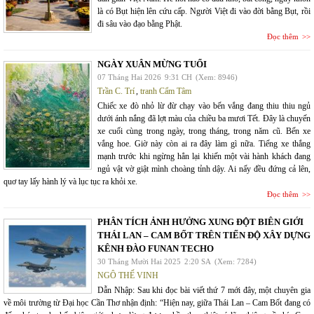
là có Bụt hiện lên cứu cấp. Người Việt đi vào đời bằng Bụt, rồi
đi sâu vào đạo bằng Phật.
Đọc thêm
NGÀY XUÂN MỪNG TUỔI
07 Tháng Hai 2026
9:31 CH
(Xem: 8946)
Trần C. Trí
,
tranh Cẩm Tâm
Chiếc xe đò nhỏ lừ đừ chạy vào bến vắng đang thiu thiu ngủ
dưới ánh nắng đã lợt màu của chiều ba mươi Tết. Đây là chuyến
xe cuối cùng trong ngày, trong tháng, trong năm cũ. Bến xe
vắng hoe. Giờ này còn ai ra đây làm gì nữa. Tiếng xe thắng
mạnh trước khi ngừng hẳn lại khiến một vài hành khách đang
ngủ vật vờ giật mình choàng tỉnh dậy. Ai nấy đều đứng cả lên,
quơ tay lấy hành lý và lục tục ra khỏi xe.
Đọc thêm
PHÂN TÍCH ẢNH HƯỞNG XUNG ĐỘT BIÊN GIỚI
THÁI LAN – CAM BỐT TRÊN TIẾN ĐỘ XÂY DỰNG
KÊNH ĐÀO FUNAN TECHO
30 Tháng Mười Hai 2025
2:20 SA
(Xem: 7284)
NGÔ THẾ VINH
Dẫn Nhập: Sau khi đọc bài viết thứ 7 mới đây, một chuyên gia
về môi trường từ Đại học Cần Thơ nhận định: “Hiện nay, giữa Thái Lan – Cam Bốt đang có