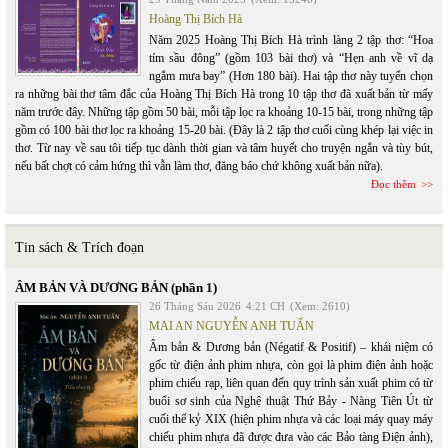
Hoàng Thị Bích Hà
Năm 2025 Hoàng Thị Bích Hà trình làng 2 tập thơ: “Hoa
tím sầu đông” (gồm 103 bài thơ) và “Hẹn anh về vĩ dạ
ngắm mưa bay” (Hơn 180 bài). Hai tập thơ này tuyển chọn
ra những bài thơ tâm đắc của Hoàng Thị Bích Hà trong 10 tập thơ đã xuất bản từ mấy
năm trước đây. Những tập gồm 50 bài, mỗi tập lọc ra khoảng 10-15 bài, trong những tập
gồm có 100 bài thơ lọc ra khoảng 15-20 bài. (Đây là 2 tập thơ cuối cùng khép lại việc in
thơ. Từ nay về sau tôi tiếp tục dành thời gian và tâm huyết cho truyện ngắn và tùy bút,
nếu bất chợt có cảm hứng thì vẫn làm thơ, đăng báo chứ không xuất bản nữa).
Đọc thêm
Tin sách & Trích đoạn
ÂM BẢN VÀ DƯƠNG BẢN (phần 1)
26 Tháng Sáu 2026
4:21 CH
(Xem: 2610)
MAI AN NGUYỄN ANH TUẤN
Âm bản & Dương bản (Négatif & Positif) – khái niệm có
gốc từ điện ảnh phim nhựa, còn gọi là phim điện ảnh hoặc
phim chiếu rạp, liên quan đến quy trình sản xuất phim có từ
buổi sơ sinh của Nghệ thuật Thứ Bảy - Nàng Tiên Út từ
cuối thế kỷ XIX (hiện phim nhựa và các loại máy quay máy
chiếu phim nhựa đã được đưa vào các Bảo tàng Điện ảnh),