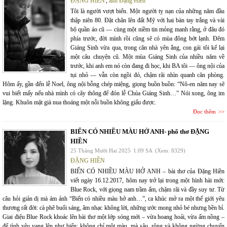
ĐẶNG HIỀN
,
ảnh Đặng Hiền
Tôi là người vượt biển. Một người tỵ nạn của những năm đầu
thập niên 80. Đặt chân lên đất Mỹ với hai bàn tay trắng và vài
bộ quần áo cũ — cùng một niềm tin mỏng manh rằng, ở đâu đó
phía trước, đời mình rồi cũng sẽ có mùa đông bớt lạnh. Đêm
Giáng Sinh vừa qua, trong căn nhà yên ắng, con gái tôi kể lại
một câu chuyện cũ. Một mùa Giáng Sinh của nhiều năm về
trước, khi anh em nó còn đang đi học, khi BA tôi — ông nội của
tụi nhỏ — vẫn còn ngồi đó, chậm rãi nhìn quanh căn phòng.
Hôm ấy, gần đến lễ Noel, ông nội bỗng chép miệng, giọng buồn buồn: “Nô-en năm nay sẽ
vui biết mấy nếu nhà mình có cây thông để đón lễ Chúa Giáng Sinh…” Nói xong, ông im
lặng. Khuôn mặt già nua thoáng một nỗi buồn không giấu được.
Đọc thêm
BIỂN CÓ NHIỀU MÀU HỞ ANH- phổ thơ ĐẶNG
HIỀN
25 Tháng Mười Hai 2025
1:09 SA
(Xem: 8329)
ĐẶNG HIỀN
BIỂN CÓ NHIỀU MÀU HỞ ANH – bài thơ của Đặng Hiền
viết ngày 16.12.2017, hôm nay trở lại trong một hình hài mới:
Blue Rock, với giọng nam trầm ấm, chậm rãi và đầy suy tư. Từ
câu hỏi giản dị mà ám ảnh “Biển có nhiều màu hở anh…”, ca khúc mở ra một thế giới yêu
thương rất đời: cà phê buổi sáng, âm nhạc không lời, những ước mong nhỏ bé nhưng bền bỉ.
Giai điệu Blue Rock khoác lên bài thơ một lớp sóng mới – vừa hoang hoải, vừa ấm nồng –
để tình yêu vang lên như biển: không chỉ một màu, mà sâu, rộng và không ngừng chuyển