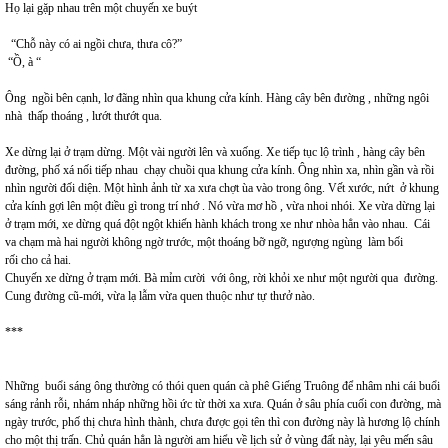
Họ lại gặp nhau trên một chuyến xe buýt
“Chỗ này có ai ngồi chưa, thưa cô?”
“Ồ, à “
Ông ngồi bên cạnh, lơ đãng nhìn qua khung cửa kính. Hàng cây bên đường , những ngôi
nhà thấp thoáng , lướt thướt qua.
Xe dừng lại ở trạm dừng. Một vài người lên và xuống. Xe tiếp tục lộ trình , hàng cây bên
đường, phố xá nối tiếp nhau chạy chuồi qua khung cửa kính. Ông nhìn xa, nhìn gần và rồi
nhìn người đối diện. Một hình ảnh từ xa xưa chợt ùa vào trong ông. Vết xước, nứt ở khung
cửa kính gợi lên một điều gì trong trí nhớ . Nó vừa mơ hồ , vừa nhoi nhói. Xe vừa dừng lại
ở trạm mới, xe dừng quá đột ngột khiến hành khách trong xe như nhòa hẳn vào nhau. Cái
va chạm mà hai người không ngờ trước, một thoáng bỡ ngỡ, ngượng ngùng làm bối
rối cho cả hai.
Chuyến xe dừng ở trạm mới. Bà mỉm cười với ông, rời khỏi xe như một người qua đường.
Cung đường cũ-mới, vừa lạ lẫm vừa quen thuộc như tự thưở nào.
***
Những buổi sáng ông thường có thói quen quán cà phê Giếng Truông để nhâm nhi cái buổi
sáng rảnh rỗi, nhám nháp những hồi ức từ thời xa xưa. Quán ở sâu phía cuối con đường, mà
ngày trước, phố thị chưa hình thành, chưa được gọi tên thì con đường này là hương lộ chính
cho một thị trấn. Chủ quán hẳn là người am hiểu về lịch sử ở vùng đất này, lại yêu mến sâu