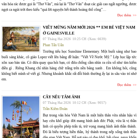
văn hóa rác được gọi là “Thơ Văn”, mà lại là “Thơ Văn” đoạt các giải cao ngất ngưởng, được
ngợi ca ngút trời theo kiểu “quá lời nguyện hết thành hoàng thổ công”…
Đọc thêm
VIẾT MỪNG NĂM MỚI 2026 ** EM BÉ VIỆT NAM
Ở GAINESVILLE
07 Tháng Hai 2026
10:25 CH
(Xem: 6639)
Phan Tấn Uẩn
Trường tiểu học Sunshine Elementary. Một buổi sáng như bao
buổi sáng khác, cô giáo Lopez viết lên bảng đề luận: “Viết Về Nước Mỹ.” Lớp học lập tức
xôn xao bàn tán. Có đứa quay qua hỏi bạn, có đứa chống cằm nhìn ra cửa sổ như tìm kiếm
điều gì . Riêng Khang chỉ nhìn hàng chữ trắng trên nền bảng xanh . Em không hỏi, cũng
không biết mình sẽ viết gì. Nhưng khoảnh khắc rất đỗi bình thường ấy lại in sâu vào trí nhớ
em.
Đọc thêm
CÂY NÊU TÂM ẢNH
07 Tháng Hai 2026
10:12 CH
(Xem: 9057)
Trần Kiêm Đoàn
Bụt trong văn hóa Việt Nam là một hiện thân vừa nhân hậu vì
hay cứu khổ giúp đời mang hình ảnh đức Phật, vừa là vị thần
linh có quyền phép trấn tà, trừ vọng mang hình ảnh thần thánh.
Đó là biểu tượng hiền thần, hỷ thánh trong nếp sống tinh thần
dân gian Việt Nam. Hễ nơi nào có đau khổ, bất công, nguy khốn