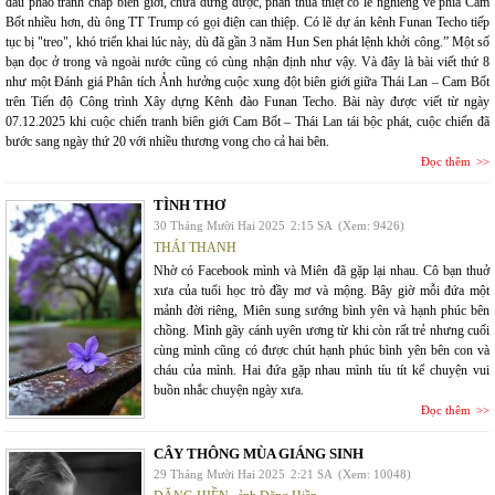
đấu pháo tranh chấp biên giới, chưa dừng được, phần thua thiệt có lẽ nghiêng về phía Cam
Bốt nhiều hơn, dù ông TT Trump có gọi điện can thiệp. Có lẽ dự án kênh Funan Techo tiếp
tục bị "treo", khó triển khai lúc này, dù đã gần 3 năm Hun Sen phát lệnh khởi công.” Một số
bạn đọc ở trong và ngoài nước cũng có cùng nhận định như vậy. Và đây là bài viết thứ 8
như một Đánh giá Phân tích Ảnh hưởng cuộc xung đột biên giới giữa Thái Lan – Cam Bốt
trên Tiến độ Công trình Xây dựng Kênh đào Funan Techo. Bài này được viết từ ngày
07.12.2025 khi cuộc chiến tranh biên giới Cam Bốt – Thái Lan tái bộc phát, cuộc chiến đã
bước sang ngày thứ 20 với nhiều thương vong cho cả hai bên.
Đọc thêm
TÌNH THƠ
30 Tháng Mười Hai 2025
2:15 SA
(Xem: 9426)
THÁI THANH
Nhờ có Facebook mình và Miên đã gặp lại nhau. Cô bạn thuở
xưa của tuổi học trò đầy mơ và mộng. Bây giờ mỗi đứa một
mảnh đời riêng, Miên sung sướng bình yên và hạnh phúc bên
chồng. Mình gãy cánh uyên ương từ khi còn rất trẻ nhưng cuối
cùng mình cũng có được chút hạnh phúc bình yên bên con và
cháu của mình. Hai đứa gặp nhau mình tíu tít kể chuyện vui
buồn nhắc chuyện ngày xưa.
Đọc thêm
CÂY THÔNG MÙA GIÁNG SINH
29 Tháng Mười Hai 2025
2:21 SA
(Xem: 10048)