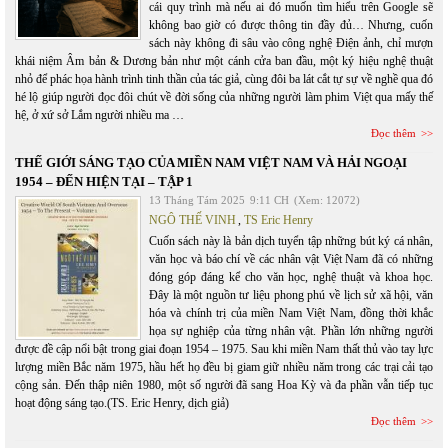
cái quy trình mà nếu ai đó muốn tìm hiểu trên Google sẽ
không bao giờ có được thông tin đầy đủ… Nhưng, cuốn
sách này không đi sâu vào công nghệ Điện ảnh, chỉ mượn
khái niệm Âm bản & Dương bản như một cánh cửa ban đầu, một ký hiệu nghệ thuật
nhỏ để phác họa hành trình tinh thần của tác giả, cùng đôi ba lát cắt tự sự về nghề qua đó
hé lộ giúp người đọc đôi chút về đời sống của những người làm phim Việt qua mấy thế
hệ, ở xứ sở Lắm người nhiều ma …
Đọc thêm
THẾ GIỚI SÁNG TẠO CỦA MIỀN NAM VIỆT NAM VÀ HẢI NGOẠI
1954 – ĐẾN HIỆN TẠI – TẬP 1
13 Tháng Tám 2025
9:11 CH
(Xem: 12072)
NGÔ THẾ VINH
,
TS Eric Henry
Cuốn sách này là bản dịch tuyển tập những bút ký cá nhân,
văn học và báo chí về các nhân vật Việt Nam đã có những
đóng góp đáng kể cho văn học, nghệ thuật và khoa học.
Đây là một nguồn tư liệu phong phú về lịch sử xã hội, văn
hóa và chính trị của miền Nam Việt Nam, đồng thời khắc
họa sự nghiệp của từng nhân vật. Phần lớn những người
được đề cập nổi bật trong giai đoạn 1954 – 1975. Sau khi miền Nam thất thủ vào tay lực
lượng miền Bắc năm 1975, hầu hết họ đều bị giam giữ nhiều năm trong các trại cải tạo
cộng sản. Đến thập niên 1980, một số người đã sang Hoa Kỳ và đa phần vẫn tiếp tục
hoạt động sáng tạo.(TS. Eric Henry, dịch giả)
Đọc thêm