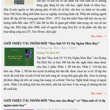
văn học và báo chí về các nhân vật Việt Nam đã có những
đóng góp đáng kể cho văn học, nghệ thuật và khoa học.
Đây là một nguồn tư liệu phong phú về lịch sử xã hội, văn hóa và chính trị của miền
Nam Việt Nam, đồng thời khắc họa sự nghiệp của từng nhân vật. Phần lớn những người
được đề cập nổi bật trong giai đoạn 1954 – 1975. Sau khi miền Nam thất thủ vào tay lực
lượng miền Bắc năm 1975, hầu hết họ đều bị giam giữ nhiều năm trong các trại cải tạo
cộng sản. Đến thập niên 1980, một số người đã sang Hoa Kỳ và đa phần vẫn tiếp tục
hoạt động sáng tạo.(TS. Eric Henry, dịch giả)
Đọc thêm
GIỚI THIỆU TÁC PHẨM MỚI “Hẹn Anh Về Vỹ Dạ Ngắm Mưa Bay”
06 Tháng Sáu 2025
(Xem: 13419)
Hoàng Thị Bích Hà
Tập thơ “Hẹn Anh Về Vỹ Dạ Ngắm Mưa Bay” của Hoàng
Thị Bích Hà có hơn 180 bài thơ dài ngắn khác nhau được
chia làm 2 phần: Phần 1: 80 bài thơ, Phần 2: 116 bài thơ
bốn câu. Phần 1: 80 bài thơ tuyển là những bài tâm đắc được chọn lọc ra từ 10 tập thơ
trước đã xuất bản và một số bài thơ mới sáng tác trong thời gian gần đây, chưa in nhưng
đã được đăng tải trên các trang báo mạng và website Văn học Nghệ thuật trong và ngoài
nước. Phần 2 là những khổ thơ yêu thích, mỗi bài chỉ chon 4 câu trong số những bài thơ
đã xuất bản.
Đọc thêm
GIỚI THIỆU TÁC PHẨM MỚI “Hoa tím sầu đông” và “Hẹn anh về vĩ dạ
ngắm mưa bay”
29 Tháng Năm 2025
(Xem: 15240)