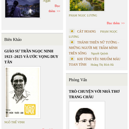
Ngạn
Đọc
thêm
PHẠM NGỌC LƯƠNG
Đọc thêm
CÁT HOANG
PHẠM NGỌC
LƯƠNG
Biên Khảo
THÁNH THIÊN NỮ TƯỚNG -
NHỮNG NGƯỜI MẸ TRẦM MÌNH
GIÁO SƯ TRẦN NGỌC NINH
TRÊN SÔNG
Nguyệt Quỳnh
1923 -2025 VÀ ƯỚC VỌNG DUY
KHI TÌNH YÊU NHUỐM MÀU
TÂN
TOAN TÍNH
Hoàng Thị Bích Hà
Phỏng Vấn
TRÒ CHUYỆN VỚI NHÀ THƠ
TRANG CHÂU
NGÔ THẾ VINH