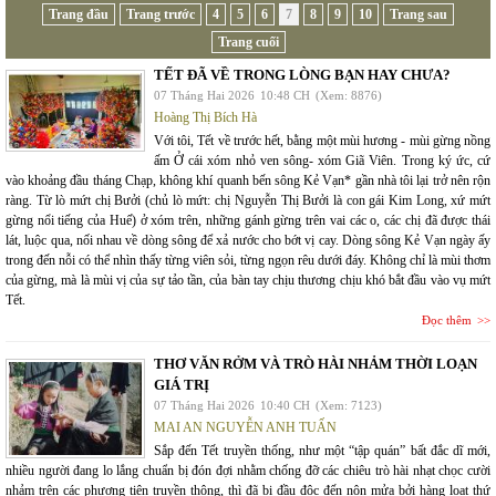
Trang đầu
Trang trước
4
5
6
7
8
9
10
Trang sau
Trang cuối
TẾT ĐÃ VỀ TRONG LÒNG BẠN HAY CHƯA?
07 Tháng Hai 2026
10:48 CH
(Xem: 8876)
Hoàng Thị Bích Hà
Với tôi, Tết về trước hết, bằng một mùi hương - mùi gừng nồng
ấm Ở cái xóm nhỏ ven sông- xóm Giã Viên. Trong ký ức, cứ
vào khoảng đầu tháng Chạp, không khí quanh bến sông Kẻ Vạn* gần nhà tôi lại trở nên rộn
ràng. Từ lò mứt chị Bưởi (chủ lò mứt: chị Nguyễn Thị Bưởi là con gái Kim Long, xứ mứt
gừng nổi tiếng của Huế) ở xóm trên, những gánh gừng trên vai các o, các chị đã được thái
lát, luộc qua, nối nhau về dòng sông để xả nước cho bớt vị cay. Dòng sông Kẻ Vạn ngày ấy
trong đến nỗi có thể nhìn thấy từng viên sỏi, từng ngọn rêu dưới đáy. Không chỉ là mùi thơm
của gừng, mà là mùi vị của sự tảo tần, của bàn tay chịu thương chịu khó bắt đầu vào vụ mứt
Tết.
Đọc thêm
THƠ VĂN RỞM VÀ TRÒ HÀI NHẢM THỜI LOẠN
GIÁ TRỊ
07 Tháng Hai 2026
10:40 CH
(Xem: 7123)
MAI AN NGUYỄN ANH TUẤN
Sắp đến Tết truyền thống, như một “tập quán” bất đắc dĩ mới,
nhiều người đang lo lắng chuẩn bị đón đợi nhằm chống đỡ các chiêu trò hài nhạt chọc cười
nhảm trên các phương tiện truyền thông, thì đã bị đầu độc đến nôn mửa bởi hàng loạt thứ