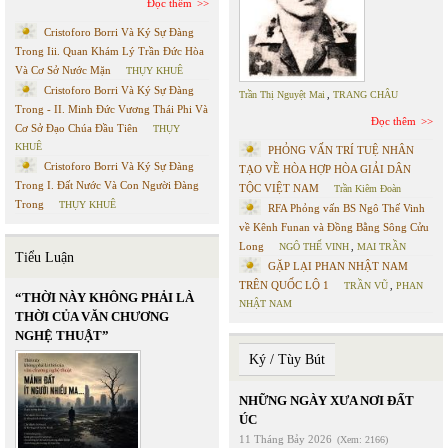
Đọc thêm
Cristoforo Borri Và Ký Sự Đàng
Trong Iii. Quan Khám Lý Trần Đức Hòa
Và Cơ Sở Nước Mặn
THỤY KHUÊ
Cristoforo Borri Và Ký Sự Đàng
Trần Thị Nguyệt Mai
,
TRANG CHÂU
Trong - II. Minh Đức Vương Thái Phi Và
Đọc thêm
Cơ Sở Đạo Chúa Đầu Tiên
THỤY
KHUÊ
PHỎNG VẤN TRÍ TUỆ NHÂN
Cristoforo Borri Và Ký Sự Đàng
TẠO VỀ HÒA HỢP HÒA GIẢI DÂN
Trong I. Đất Nước Và Con Người Đàng
TỘC VIỆT NAM
Trần Kiêm Đoàn
Trong
THỤY KHUÊ
RFA Phỏng vấn BS Ngô Thế Vinh
về Kênh Funan và Đồng Bằng Sông Cửu
Long
NGÔ THẾ VINH
,
MAI TRẦN
Tiểu Luận
GẶP LẠI PHAN NHẬT NAM
TRÊN QUỐC LỘ 1
TRẦN VŨ
,
PHAN
“THỜI NÀY KHÔNG PHẢI LÀ
NHẬT NAM
THỜI CỦA VĂN CHƯƠNG
NGHỆ THUẬT”
Ký / Tùy Bút
NHỮNG NGÀY XƯA NƠI ĐẤT
ÚC
11 Tháng Bảy 2026
(Xem: 2166)