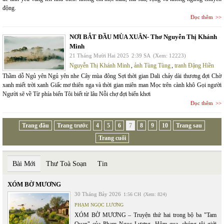
động.
Đọc thêm
NƠI BẮT ĐẦU MÙA XUÂN- Thơ Nguyễn Thị Khánh
Minh
21 Tháng Mười Hai 2025
2:39 SA
(Xem: 12223)
Nguyễn Thị Khánh Minh
,
ảnh Tùng Tùng
,
tranh Đặng Hiền
Thầm dỗ Ngủ yên Ngủ yên nhe Cây mùa đông Sợi thời gian Dali chảy dài thương đợi Chờ
xanh miết trời xanh Giấc mơ thiên nga và thời gian miên man Mọc trên cành khô Gọi người
Người sẽ về Từ phía biển Tôi biết từ lâu Nỗi chợ đợi biển khơi
Đọc thêm
Trang đầu
Trang trước
4
5
6
7
8
9
10
Trang sau
Trang cuối
Bài Mới
Thư Toà Soạn
Tin
XÓM BỜ MƯƠNG
30 Tháng Bảy 2026
1:56 CH
(Xem: 824)
PHẠM NGỌC LƯƠNG
XÓM BỜ MƯƠNG – Truyện thứ hai trong bộ ba "Tam