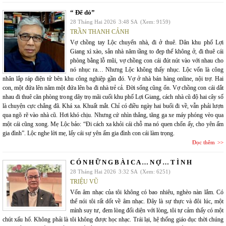
“ Để dỏ”
28 Tháng Hai 2026
3:48 SA
(Xem: 9159)
TRẦN THANH CẢNH
Vợ chồng tay Lộc chuyển nhà, đi ở thuê. Dân khu phố Lợi
Giang xì xào, sẵn nhà năm tầng to đẹp thế không ở, đi thuê cái
phòng bằng lỗ mũi, vợ chồng con cái đút nút vào với nhau cho
nó nhục ra… Nhưng Lộc không thấy nhục. Lộc vốn là công
nhân lắp ráp điện tử bên khu công nghiệp gần đó. Vợ ở nhà bán hàng online, nội trợ. Hai
con, một đứa lên năm một đứa lên ba đi nhà trẻ cả. Đời sống cũng ổn. Vợ chồng con cái dắt
nhau đi thuê căn phòng trong dãy trọ mãi cuối khu phố Lợi Giang, cách nhà cũ độ hai cây số
là chuyện cực chẳng đã. Khá xa. Khuất mắt. Chỉ có điều ngày hai buổi đi về, vẫn phải lượn
qua ngõ rẽ vào nhà cũ. Hơi khó chịu. Nhưng cứ nhìn thẳng, tăng ga xe máy phóng vèo qua
một cái cũng xong. Mẹ Lộc bảo: “Đi cách xa khỏi cái chỗ ma nó quen chốn ấy, cho yên ấm
gia đình”. Lộc nghe lời mẹ, lấy cái sự yên ấm gia đình con cái làm trọng.
Đọc thêm
C Ó N H Ữ N G B À I C A … N Ợ … T Ì N H
28 Tháng Hai 2026
3:32 SA
(Xem: 6251)
TRIỆU VŨ
Vốn âm nhạc của tôi không có bao nhiêu, nghèo nàn lắm. Có
thể nói tôi rất dốt về âm nhạc. Đây là sự thực và đôi lúc, một
mình suy tư, đem lòng đối diện với lòng, tôi tự cảm thấy có một
chút xấu hổ. Không phải là tôi không được học nhạc. Trái lại, hệ thống giáo dục thời chúng