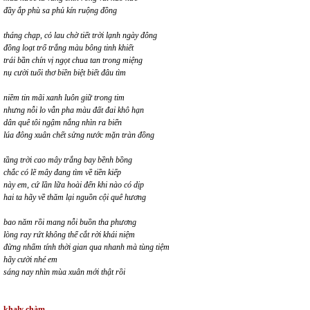
đầy ắp phù sa phủ kín ruộng đồng
tháng chạp, cỏ lau chờ tiết trời lạnh ngày đông
đồng loạt trổ trắng màu bông tinh khiết
trái bần chín vị ngọt chua tan trong miệng
nụ cười tuổi thơ biền biệt biết đâu tìm
niềm tin mãi xanh luôn giữ trong tim
nhưng nỗi lo vẫn pha màu đất đai khô hạn
dân quê tôi ngậm nắng nhìn ra biển
lúa đông xuân chết sửng nước mặn tràn đồng
tầng trời cao mây trắng bay bềnh bồng
chắc có lẽ mây đang tìm về tiền kiếp
này em, cứ lần lữa hoài đến khi nào có dịp
hai ta hãy về thăm lại nguồn cội quê hương
bao năm rồi mang nỗi buồn tha phương
lòng ray rứt không thể cắt rời khái niệm
đừng nhẩm tính thời gian qua nhanh mà tùng tiệm
hãy cười nhé em
sáng nay nhìn mùa xuân mới thật rồi
khaly chàm