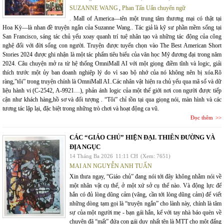
SUZANNE WANG
,
Phan Tấn Uẩn chuyển ngữ
. Mall of America—tên một trung tâm thương mại có thật tại
Hoa Kỳ—là nhan đề truyện ngắn của Suzanne Wang.. Tác giả là kỹ sư phần mềm sống tại
San Francisco, sáng tác chủ yếu xoay quanh trí tuệ nhân tạo và những tác động của công
nghệ đối với đời sống con người. Truyện được tuyển chọn vào The Best American Short
Stories 2024 được ghi nhận là một tác phẩm tiêu biểu của văn học Mỹ đương đại trong năm
2024. Câu chuyện mở ra từ hệ thống OmniMall AI với một giọng điềm tĩnh và logic, giải
thích trước một ủy ban doanh nghiệp lý do vì sao bộ nhớ của nó không nên bị xóa.Rõ
ràng,”tôi” trong truyện chính là OmniMall AI..Các nhân vật hiện ra chủ yếu qua mã số và dữ
liệu hành vi (C-2542, A-9921…), phản ánh logic của một thế giới nơi con người được tiếp
cận như khách hàng,hồ sơ và đối tượng . “Tôi” chỉ tồn tại qua giọng nói, màn hình và các
tương tác lặp lại, đặc biệt trong những trò chơi và hoạt động ca vũ.
Đọc thêm
CÁC “GIÁO CHỦ” HIỆN ĐẠI. THIÊN ĐƯỜNG VÀ
ĐỊA NGỤC
14 Tháng Ba 2026
11:11 CH
(Xem: 7651)
MAI AN NGUYỄN ANH TUẤN
Xin thưa ngay, “Giáo chủ” đang nói tới đây không nhằm nói về
một nhân vật cụ thể, ở một xứ sở cụ thể nào. Và động lực để
hắn có đủ lòng dũng cảm (vâng, cần tới lòng dũng cảm) để viết
những dòng tạm gọi là “truyện ngắn” cho lành này, chính là tâm
sự của một người mẹ - bạn gái hắn, kể với tay nhà báo quèn về
chuyện đã “mất” đứa con gái duy nhất tên là MTT cho một đấng