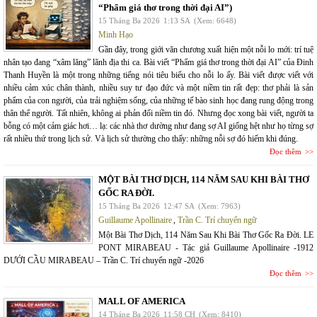
“Phẩm giá thơ trong thời đại AI”)
15 Tháng Ba 2026
1:13 SA
(Xem: 6648)
Minh Hạo
Gần đây, trong giới văn chương xuất hiện một nỗi lo mới: trí tuệ
nhân tạo đang “xâm lăng” lãnh địa thi ca. Bài viết “Phẩm giá thơ trong thời đại AI” của Đinh
Thanh Huyền là một trong những tiếng nói tiêu biểu cho nỗi lo ấy. Bài viết được viết với
nhiều cảm xúc chân thành, nhiều suy tư đạo đức và một niềm tin rất đẹp: thơ phải là sản
phẩm của con người, của trải nghiệm sống, của những tế bào sinh học đang rung động trong
thân thể người. Tất nhiên, không ai phản đối niềm tin đó. Nhưng đọc xong bài viết, người ta
bỗng có một cảm giác hơi… lạ: các nhà thơ dường như đang sợ AI giống hệt như họ từng sợ
rất nhiều thứ trong lịch sử. Và lịch sử thường cho thấy: những nỗi sợ đó hiếm khi đúng.
Đọc thêm
MỘT BÀI THƠ DỊCH, 114 NĂM SAU KHI BÀI THƠ
GỐC RA ĐỜI.
15 Tháng Ba 2026
12:47 SA
(Xem: 7963)
Guillaume Apollinaire
,
Trần C. Trí chuyển ngữ
Một Bài Thơ Dịch, 114 Năm Sau Khi Bài Thơ Gốc Ra Đời. LE
PONT MIRABEAU - Tác giả Guillaume Apollinaire -1912
DƯỚI CẦU MIRABEAU – Trần C. Trí chuyển ngữ -2026
Đọc thêm
MALL OF AMERICA
14 Tháng Ba 2026
11:58 CH
(Xem: 8410)