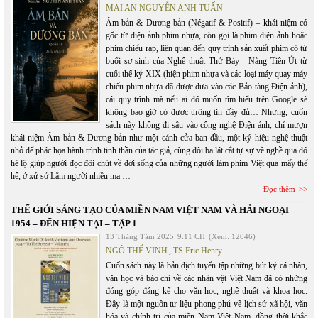
MAI AN NGUYỄN ANH TUẤN
Âm bản & Dương bản (Négatif & Positif) – khái niệm có
gốc từ điện ảnh phim nhựa, còn gọi là phim điện ảnh hoặc
phim chiếu rạp, liên quan đến quy trình sản xuất phim có từ
buổi sơ sinh của Nghệ thuật Thứ Bảy - Nàng Tiên Út từ
cuối thế kỷ XIX (hiện phim nhựa và các loại máy quay máy
chiếu phim nhựa đã được đưa vào các Bảo tàng Điện ảnh),
cái quy trình mà nếu ai đó muốn tìm hiểu trên Google sẽ
không bao giờ có được thông tin đầy đủ… Nhưng, cuốn
sách này không đi sâu vào công nghệ Điện ảnh, chỉ mượn
khái niệm Âm bản & Dương bản như một cánh cửa ban đầu, một ký hiệu nghệ thuật
nhỏ để phác họa hành trình tinh thần của tác giả, cùng đôi ba lát cắt tự sự về nghề qua đó
hé lộ giúp người đọc đôi chút về đời sống của những người làm phim Việt qua mấy thế
hệ, ở xứ sở Lắm người nhiều ma …
Đọc thêm
THẾ GIỚI SÁNG TẠO CỦA MIỀN NAM VIỆT NAM VÀ HẢI NGOẠI
1954 – ĐẾN HIỆN TẠI – TẬP 1
13 Tháng Tám 2025
9:11 CH
(Xem: 12046)
NGÔ THẾ VINH
,
TS Eric Henry
Cuốn sách này là bản dịch tuyển tập những bút ký cá nhân,
văn học và báo chí về các nhân vật Việt Nam đã có những
đóng góp đáng kể cho văn học, nghệ thuật và khoa học.
Đây là một nguồn tư liệu phong phú về lịch sử xã hội, văn
hóa và chính trị của miền Nam Việt Nam, đồng thời khắc