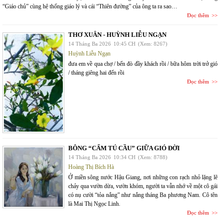
“Giáo chủ” cùng hệ thống giáo lý và cái “Thiên đường” của ông ta ra sao…
Đọc thêm
THƠ XUÂN - HUỲNH LIỄU NGẠN
14 Tháng Ba 2026
10:45 CH
(Xem: 8267)
Huỳnh Liễu Ngạn
đưa em về qua chợ / bến đò đầy khách rồi / bữa hôm trời trở gió
/ tháng giêng hai đến rồi
Đọc thêm
BÔNG “CẨM TÚ CẦU” GIỮA GIÓ ĐỜI
14 Tháng Ba 2026
10:34 CH
(Xem: 8788)
Hoàng Thị Bích Hà
Ở miền sông nước Hậu Giang, nơi những con rạch nhỏ lặng lẽ
chảy qua vườn dừa, vườn khóm, người ta vẫn nhớ về một cô gái
có nụ cười “tỏa nắng” như nắng tháng Ba phương Nam. Cô tên
là Mai Thị Ngọc Linh.
Đọc thêm