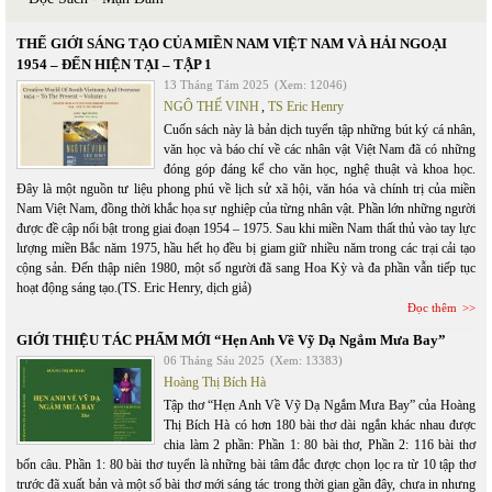
THẾ GIỚI SÁNG TẠO CỦA MIỀN NAM VIỆT NAM VÀ HẢI NGOẠI
1954 – ĐẾN HIỆN TẠI – TẬP 1
13 Tháng Tám 2025
(Xem: 12046)
NGÔ THẾ VINH
,
TS Eric Henry
Cuốn sách này là bản dịch tuyển tập những bút ký cá nhân,
văn học và báo chí về các nhân vật Việt Nam đã có những
đóng góp đáng kể cho văn học, nghệ thuật và khoa học.
Đây là một nguồn tư liệu phong phú về lịch sử xã hội, văn hóa và chính trị của miền
Nam Việt Nam, đồng thời khắc họa sự nghiệp của từng nhân vật. Phần lớn những người
được đề cập nổi bật trong giai đoạn 1954 – 1975. Sau khi miền Nam thất thủ vào tay lực
lượng miền Bắc năm 1975, hầu hết họ đều bị giam giữ nhiều năm trong các trại cải tạo
cộng sản. Đến thập niên 1980, một số người đã sang Hoa Kỳ và đa phần vẫn tiếp tục
hoạt động sáng tạo.(TS. Eric Henry, dịch giả)
Đọc thêm
GIỚI THIỆU TÁC PHẨM MỚI “Hẹn Anh Về Vỹ Dạ Ngắm Mưa Bay”
06 Tháng Sáu 2025
(Xem: 13383)
Hoàng Thị Bích Hà
Tập thơ “Hẹn Anh Về Vỹ Dạ Ngắm Mưa Bay” của Hoàng
Thị Bích Hà có hơn 180 bài thơ dài ngắn khác nhau được
chia làm 2 phần: Phần 1: 80 bài thơ, Phần 2: 116 bài thơ
bốn câu. Phần 1: 80 bài thơ tuyển là những bài tâm đắc được chọn lọc ra từ 10 tập thơ
trước đã xuất bản và một số bài thơ mới sáng tác trong thời gian gần đây, chưa in nhưng