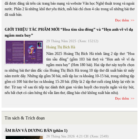
đã được đăng tải trên các trang báo mạng và website Văn học Nghệ thuật trong và ngoài
nước. Phần 2 là những khổ thơ yêu thích, mỗi bài chỉ chon 4 câu trong số những bài thơ
đã xuất bản.
Đọc thêm
GIỚI THIỆU TÁC PHẨM MỚI “Hoa tím sầu đông” và “Hẹn anh về vĩ dạ
ngắm mưa bay”
29 Tháng Năm 2025
(Xem: 15212)
Hoàng Thị Bích Hà
Năm 2025 Hoàng Thị Bích Hà trình làng 2 tập thơ: “Hoa
tím sầu đông” (gồm 103 bài thơ) và “Hẹn anh về vĩ dạ
ngắm mưa bay” (Hơn 180 bài). Hai tập thơ này tuyển chọn
ra những bài thơ tâm đắc của Hoàng Thị Bích Hà trong 10 tập thơ đã xuất bản từ mấy
năm trước đây. Những tập gồm 50 bài, mỗi tập lọc ra khoảng 10-15 bài, trong những tập
gồm có 100 bài thơ lọc ra khoảng 15-20 bài. (Đây là 2 tập thơ cuối cùng khép lại việc in
thơ. Từ nay về sau tôi tiếp tục dành thời gian và tâm huyết cho truyện ngắn và tùy bút,
nếu bất chợt có cảm hứng thì vẫn làm thơ, đăng báo chứ không xuất bản nữa).
Đọc thêm
Tin sách & Trích đoạn
ÂM BẢN VÀ DƯƠNG BẢN (phần 1)
26 Tháng Sáu 2026
4:21 CH
(Xem: 2549)