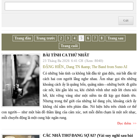
Trang đầu
Trang trước
2
3
4
5
6
7
8
Trang sau
Trang cuối
BÀI TÌNH CA THỨ NHẤT
23 Tháng Ba 2026
6:41 CH
(Xem: 8040)
ĐẶNG HIỀN
,
Dang TN &amp; The Band from Suno AI
Có những bản tình ca không bắt đầu từ giai điệu, mà bắt đầu từ
cách hai con người lắng nghe nhau. Âm nhạc gọi tên những
khoảng cách ấy là quãng bốn, quãng năm—những bước đi giữa
các nốt, khi gần khi xa, khi chênh vênh như một lời chưa nói
hết, khi vững vàng như một niềm tin đã kịp gọi thành tên.
Nhưng trong thế giới của những kẻ đang yêu, khoảng cách ấy
không chỉ nằm trên phím đàn. Nó hiện hữu trên chính cơ thể
con người— như một bản đồ thầm lặng của cảm xúc, nơi mỗi điểm chạm là một nốt nhạc,
mỗi chuyển động là một cung bậc ngân rung.
Đọc thêm
CÁC NHÀ THƠ ĐANG SỢ AI? (Vài suy nghĩ sau bài