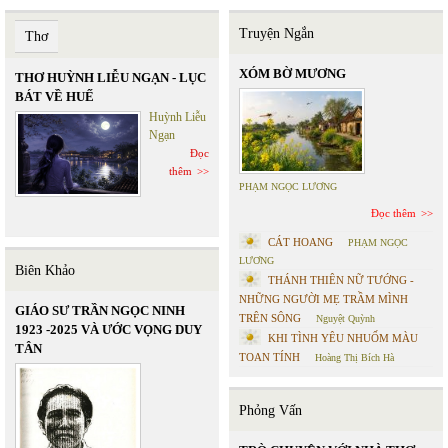
Truyện Ngắn
Thơ
XÓM BỜ MƯƠNG
THƠ HUỲNH LIỄU NGẠN - LỤC
BÁT VỀ HUẾ
Huỳnh Liễu
Ngạn
Đọc
thêm
PHẠM NGỌC LƯƠNG
Đọc thêm
CÁT HOANG
PHẠM NGỌC
LƯƠNG
Biên Khảo
THÁNH THIÊN NỮ TƯỚNG -
NHỮNG NGƯỜI MẸ TRẦM MÌNH
GIÁO SƯ TRẦN NGỌC NINH
TRÊN SÔNG
Nguyệt Quỳnh
1923 -2025 VÀ ƯỚC VỌNG DUY
KHI TÌNH YÊU NHUỐM MÀU
TÂN
TOAN TÍNH
Hoàng Thị Bích Hà
Phỏng Vấn