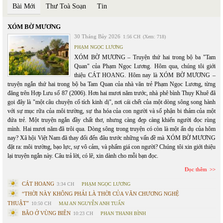
Bài Mới
Thư Toà Soạn
Tin
XÓM BỜ MƯƠNG
30 Tháng Bảy 2026
1:56 CH
(Xem: 718)
PHẠM NGỌC LƯƠNG
XÓM BỜ MƯƠNG – Truyện thứ hai trong bộ ba "Tam
Quan" của Phạm Ngọc Lương. Hôm qua, chúng tôi giới
thiệu CÁT HOANG. Hôm nay là XÓM BỜ MƯƠNG –
truyện ngắn thứ hai trong bộ ba Tam Quan của nhà văn trẻ Phạm Ngọc Lương, từng
đăng trên Hợp Lưu số 87 (2006). Hơn hai mươi năm trước, nhà phê bình Thụy Khuê đã
gọi đây là "một câu chuyện cổ tích kinh dị", nơi cái chết của một dòng sông song hành
với sự mục rữa của môi trường, sự tha hóa của con người và số phận bi thảm của một
đứa trẻ. Một truyện ngắn đầy chất thơ, nhưng càng đẹp càng khiến người đọc rùng
mình. Hai mươi năm đã trôi qua. Dòng sông trong truyện có còn là một ẩn dụ của hôm
nay? Xã hội Việt Nam đã thay đổi đến đâu trước những vấn đề mà XÓM BỜ MƯƠNG
đặt ra: môi trường, bạo lực, sự vô cảm, và phẩm giá con người? Chúng tôi xin giới thiệu
lại truyện ngắn này. Câu trả lời, có lẽ, xin dành cho mỗi bạn đọc.
Đọc thêm
CÁT HOANG
3:34 CH
PHẠM NGỌC LƯƠNG
“THỜI NÀY KHÔNG PHẢI LÀ THỜI CỦA VĂN CHƯƠNG NGHỆ
THUẬT”
10:50 CH
MAI AN NGUYỄN ANH TUẤN
BÃO Ở VÙNG BIÊN
10:23 CH
PHAN THANH BÌNH