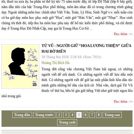
tôi, thuở xa xưa ấy, ba phần tư thế kỷ tức 75 năm trước đây, từ lớp Đệ Thất (lớp 6 bây giờ),
năm đầu tiên của bậc Trung-Học phổ thông, môn âm nhạc đã có trong chương trình giảng
dạy. Ngoài những môn học chính như Việt Văn, Toán, Lý Hóa, Sinh Ngữ v.v. mỗi tuần còn
có ba giờ dạy môn học phụ: một giờ “Họa”, một giờ “Hán Văn”, một giờ “Nhạc”. Học sinh
chúng tôi thời đó, tiếp thu ba môn học phụ này để bổ túc kiến thức phổ thông, và chỉ được
dạy ở Trung-Học Đệ-Nhất-Cấp, nay gọi là Trung-Học Cơ-Sở…
Đọc thêm
TỪ VŨ - NGƯỜI GIỮ “HOA LƯƠNG THIỆN” GIỮA
HAI BỜ BIỂN
28 Tháng Hai 2026
2:58 SA
(Xem: 7051)
Hoàng Thị Bích Hà
Trong đời sống văn chương Việt Nam hải ngoại, có những
người viết để nổi danh. Có những người viết để lưu dấu một
thời. Có những người viết để giữ lại một phần linh hồn dân tộc
mình giữa những bể dâu của lịch sử. Nhà văn, dịch giả Từ Vũ
thuộc vế thứ ba, bền bỉ gìn giữ tiếng Việt như giữ một ngọn lửa
nhỏ trong gió.
Đọc thêm
Trang đầu
Trang trước
2
3
4
5
6
7
8
Trang sau
Trang cuối