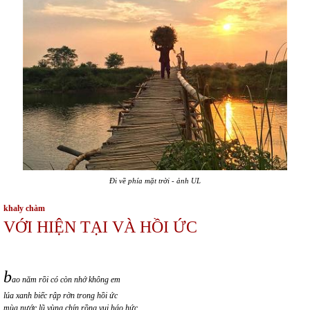
Đi về phía mặt trời - ảnh UL
khaly chàm
VỚI HIỆN TẠI VÀ HỒI ỨC
b
ao năm rồi có còn nhớ không em
lúa xanh biếc rập rờn trong hồi ức
mùa nước lũ vùng chín rồng vui háo hức