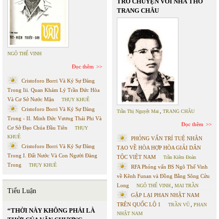
TRÒ CHUYỆN VỚI NHÀ THƠ
TRANG CHÂU
NGÔ THẾ VINH
Đọc thêm
Cristoforo Borri Và Ký Sự Đàng
Trong Iii. Quan Khám Lý Trần Đức Hòa
Và Cơ Sở Nước Mặn
THỤY KHUÊ
Cristoforo Borri Và Ký Sự Đàng
Trần Thị Nguyệt Mai
,
TRANG CHÂU
Trong - II. Minh Đức Vương Thái Phi Và
Đọc thêm
Cơ Sở Đạo Chúa Đầu Tiên
THỤY
KHUÊ
PHỎNG VẤN TRÍ TUỆ NHÂN
Cristoforo Borri Và Ký Sự Đàng
TẠO VỀ HÒA HỢP HÒA GIẢI DÂN
Trong I. Đất Nước Và Con Người Đàng
TỘC VIỆT NAM
Trần Kiêm Đoàn
Trong
THỤY KHUÊ
RFA Phỏng vấn BS Ngô Thế Vinh
về Kênh Funan và Đồng Bằng Sông Cửu
Long
NGÔ THẾ VINH
,
MAI TRẦN
Tiểu Luận
GẶP LẠI PHAN NHẬT NAM
TRÊN QUỐC LỘ 1
TRẦN VŨ
,
PHAN
“THỜI NÀY KHÔNG PHẢI LÀ
NHẬT NAM