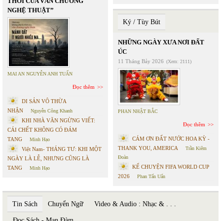
THỜI CỦA VĂN CHƯƠNG
NGHỆ THUẬT”
Ký / Tùy Bút
NHỮNG NGÀY XƯA NƠI ĐẤT
ÚC
11 Tháng Bảy 2026
(Xem: 2111)
MAI AN NGUYỄN ANH TUẤN
Đọc thêm
DI SẢN VÔ THỪA
NHẬN
Nguyễn Công Khanh
PHAN NHẬT BẮC
KHI NHÀ VĂN NGỪNG VIẾT:
Đọc thêm
CÁI CHẾT KHÔNG CÓ ĐÁM
CÁM ƠN ĐẤT NƯỚC HOA KỲ -
TANG
Minh Hạo
THANK YOU, AMERICA
Trần Kiêm
Việt Nam- THÁNG TƯ: KHI MỘT
Đoàn
NGÀY LÀ LỄ, NHƯNG CŨNG LÀ
KỂ CHUYỆN FIFA WORLD CUP
TANG
Minh Hạo
2026
Phan Tấn Uẩn
Tin Sách
Chuyển Ngữ
Video & Audio : Nhạc & . . .
Đọc Sách - Mạn Đàm