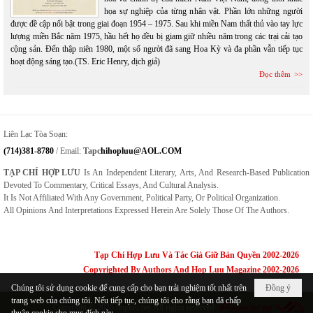
họa sự nghiệp của từng nhân vật. Phần lớn những người
được đề cập nổi bật trong giai đoạn 1954 – 1975. Sau khi miền Nam thất thủ vào tay lực
lượng miền Bắc năm 1975, hầu hết họ đều bị giam giữ nhiều năm trong các trại cải tạo
cộng sản. Đến thập niên 1980, một số người đã sang Hoa Kỳ và đa phần vẫn tiếp tục
hoạt động sáng tạo.(TS. Eric Henry, dịch giả)
Đọc thêm
Liên Lạc Tòa Soạn:
(714)381-8780
/ Email:
Tapc
Hihopluu@AOL.COM
TẠP CHÍ HỢP LƯU
Is An Independent Literary, Arts, And Research-Based Publication
Devoted To Commentary, Critical Essays, And Cultural Analysis.
It Is Not Affiliated With Any Government, Political Party, Or Political Organization.
All Opinions And Interpretations Expressed Herein Are Solely Those Of The Authors.
Tạp Chí Hợp Lưu Và Tác Giả Giữ Bản Quyền 2002-2026
Copyrighted By Authors And Hop Luu Magazine 2002-2026
Chúng tôi sử dụng cookie để cung cấp cho bạn trải nghiệm tốt nhất trên
Đồng ý
trang web của chúng tôi. Nếu tiếp tục, chúng tôi cho rằng bạn đã chấp
Copyright © 2026
hopluu.net
All rights reserved