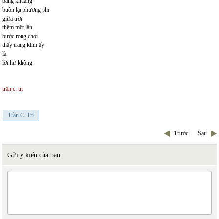
bâng khuâng
buồn lại phương phi
giữa trời
thêm một lần
bước rong chơi
thấy trang kinh ấy
là
lời hư không
trần c. trí
Trần C. Trí
Trước
Sau
Gửi ý kiến của bạn