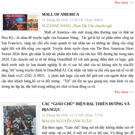
Đọc thêm
MALL OF AMERICA
14 Tháng Ba 2026
11:58 CH
(Xem: 8465)
SUZANNE WANG
,
Phan Tấn Uẩn chuyển ngữ
. Mall of America—tên một trung tâm thương mại có thật tại
Hoa Kỳ—là nhan đề truyện ngắn của Suzanne Wang.. Tác giả là kỹ sư phần mềm sống tại
San Francisco, sáng tác chủ yếu xoay quanh trí tuệ nhân tạo và những tác động của công
nghệ đối với đời sống con người. Truyện được tuyển chọn vào The Best American Short
Stories 2024 được ghi nhận là một tác phẩm tiêu biểu của văn học Mỹ đương đại trong năm
2024. Câu chuyện mở ra từ hệ thống OmniMall AI với một giọng điềm tĩnh và logic, giải
thích trước một ủy ban doanh nghiệp lý do vì sao bộ nhớ của nó không nên bị xóa.Rõ
ràng,”tôi” trong truyện chính là OmniMall AI..Các nhân vật hiện ra chủ yếu qua mã số và dữ
liệu hành vi (C-2542, A-9921…), phản ánh logic của một thế giới nơi con người được tiếp
cận như khách hàng,hồ sơ và đối tượng . “Tôi” chỉ tồn tại qua giọng nói, màn hình và các
tương tác lặp lại, đặc biệt trong những trò chơi và hoạt động ca vũ.
Đọc thêm
CÁC “GIÁO CHỦ” HIỆN ĐẠI. THIÊN ĐƯỜNG VÀ
ĐỊA NGỤC
14 Tháng Ba 2026
11:11 CH
(Xem: 7713)
MAI AN NGUYỄN ANH TUẤN
Xin thưa ngay, “Giáo chủ” đang nói tới đây không nhằm nói về
một nhân vật cụ thể, ở một xứ sở cụ thể nào. Và động lực để