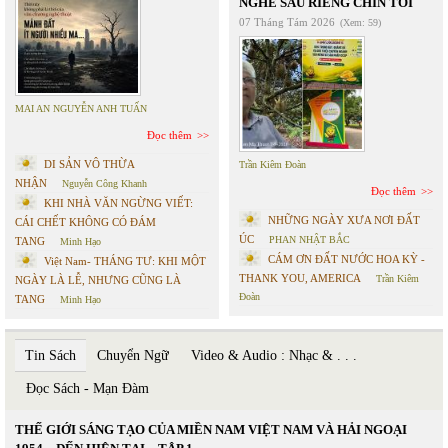
NGHE SẦU RIÊNG CHÍN TỚI
07 Tháng Tám 2026
(Xem: 59)
MAI AN NGUYỄN ANH TUẤN
Đọc thêm
DI SẢN VÔ THỪA
Trần Kiêm Đoàn
NHẬN
Nguyễn Công Khanh
Đọc thêm
KHI NHÀ VĂN NGỪNG VIẾT:
NHỮNG NGÀY XƯA NƠI ĐẤT
CÁI CHẾT KHÔNG CÓ ĐÁM
ÚC
PHAN NHẬT BẮC
TANG
Minh Hạo
CÁM ƠN ĐẤT NƯỚC HOA KỲ -
Việt Nam- THÁNG TƯ: KHI MỘT
THANK YOU, AMERICA
Trần Kiêm
NGÀY LÀ LỄ, NHƯNG CŨNG LÀ
Đoàn
TANG
Minh Hạo
Tin Sách
Chuyển Ngữ
Video & Audio : Nhạc & . . .
Đọc Sách - Mạn Đàm
THẾ GIỚI SÁNG TẠO CỦA MIỀN NAM VIỆT NAM VÀ HẢI NGOẠI