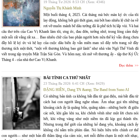
19 Tháng Tư 2026
8:53 CH
(Xem: 4346)
Nguyễn Thị Khánh Minh
Một buổi tháng 4, 2025. Cái tháng mà bức màn ký ức của tôi
lay động, không bởi gió thời gian, mà bởi bao nhiêu lệ chữ òa về
rơi vỡ muôn mảnh bể dâu tưởng đã là phế tích bị lấp vùi. Và hai
câu thơ trên của Cao Vị Khanh làm tôi, ưng ức, đau đớn, tưởng nhớ, trong lòng cảm thấy
một nỗi rất vắng rất xa… Bao nhiêu chữ của bao phận người hơn nửa thế kỷ vẫn đong chưa
đầy hồ lệ ký ức và hệ lụy của cuộc dâu biển ấy vẫn miên man xô đẩy trên trang sử đầy
thương tích một thời, “một vết thương không bao giờ lành” như nhà văn Ngô Thế Vinh đã
viết trong tập truyện Mặt Trận Sài Gòn. Và hôm nay, tôi mở vết thương ấy - tập thơ Ký Ức
Tháng 4 - của nhà thơ Cao Vị Khanh.
Đọc thêm
BÀI TÌNH CA THỨ NHẤT
23 Tháng Ba 2026
6:41 CH
(Xem: 8429)
ĐẶNG HIỀN
,
Dang TN &amp; The Band from Suno AI
Có những bản tình ca không bắt đầu từ giai điệu, mà bắt đầu từ
cách hai con người lắng nghe nhau. Âm nhạc gọi tên những
khoảng cách ấy là quãng bốn, quãng năm—những bước đi giữa
các nốt, khi gần khi xa, khi chênh vênh như một lời chưa nói
hết, khi vững vàng như một niềm tin đã kịp gọi thành tên.
Nhưng trong thế giới của những kẻ đang yêu, khoảng cách ấy
không chỉ nằm trên phím đàn. Nó hiện hữu trên chính cơ thể
con người— như một bản đồ thầm lặng của cảm xúc, nơi mỗi điểm chạm là một nốt nhạc,