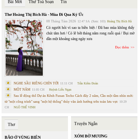
Bài Mới
Thư Toà Soạn
Tin
Thơ Hoàng Thị Bích Hà - Mùa Đi Qua Ký Ức
08 Tháng Tám 2026
12:47 SA
(Xem: 103)
Hoàng Thị Bích Hà
Có người hỏi vì sao ta biền biệt / Đã bao mùa không thấy
chút tăm hơi / Có lẽ bởi tháng năm rong ruỗi quá / Bụi mờ
dần một khoảng sáng ngày xưa
Đọc thêm
NGHE SẦU RIÊNG CHÍN TỚI
11:11 CH
Trần Kiêm Đoàn
MỘT NĂM
11:05 CH
Huỳnh Liễu Ngạn
Sau lễ động thổ Dự án Kênh Funan Techo Cách đây 2 năm, Cần một tầm nhìn mới:
từ "một công trình" sang "một hệ thống" thủy văn ảnh hưởng trên toàn lưu vực
10:29
CH
NGÔ THẾ VINH
Truyện Ngắn
Thơ
XÓM BỜ MƯƠNG
BÃO Ở VÙNG BIÊN