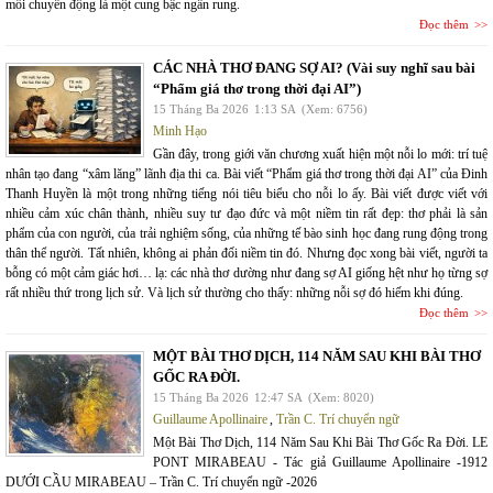
mỗi chuyển động là một cung bậc ngân rung.
Đọc thêm
CÁC NHÀ THƠ ĐANG SỢ AI? (Vài suy nghĩ sau bài
“Phẩm giá thơ trong thời đại AI”)
15 Tháng Ba 2026
1:13 SA
(Xem: 6756)
Minh Hạo
Gần đây, trong giới văn chương xuất hiện một nỗi lo mới: trí tuệ
nhân tạo đang “xâm lăng” lãnh địa thi ca. Bài viết “Phẩm giá thơ trong thời đại AI” của Đinh
Thanh Huyền là một trong những tiếng nói tiêu biểu cho nỗi lo ấy. Bài viết được viết với
nhiều cảm xúc chân thành, nhiều suy tư đạo đức và một niềm tin rất đẹp: thơ phải là sản
phẩm của con người, của trải nghiệm sống, của những tế bào sinh học đang rung động trong
thân thể người. Tất nhiên, không ai phản đối niềm tin đó. Nhưng đọc xong bài viết, người ta
bỗng có một cảm giác hơi… lạ: các nhà thơ dường như đang sợ AI giống hệt như họ từng sợ
rất nhiều thứ trong lịch sử. Và lịch sử thường cho thấy: những nỗi sợ đó hiếm khi đúng.
Đọc thêm
MỘT BÀI THƠ DỊCH, 114 NĂM SAU KHI BÀI THƠ
GỐC RA ĐỜI.
15 Tháng Ba 2026
12:47 SA
(Xem: 8020)
Guillaume Apollinaire
,
Trần C. Trí chuyển ngữ
Một Bài Thơ Dịch, 114 Năm Sau Khi Bài Thơ Gốc Ra Đời. LE
PONT MIRABEAU - Tác giả Guillaume Apollinaire -1912
DƯỚI CẦU MIRABEAU – Trần C. Trí chuyển ngữ -2026