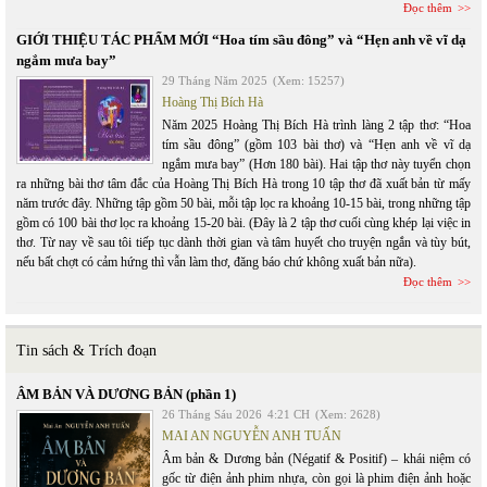
Đọc thêm
GIỚI THIỆU TÁC PHẨM MỚI “Hoa tím sầu đông” và “Hẹn anh về vĩ dạ
ngắm mưa bay”
29 Tháng Năm 2025
(Xem: 15257)
Hoàng Thị Bích Hà
Năm 2025 Hoàng Thị Bích Hà trình làng 2 tập thơ: “Hoa
tím sầu đông” (gồm 103 bài thơ) và “Hẹn anh về vĩ dạ
ngắm mưa bay” (Hơn 180 bài). Hai tập thơ này tuyển chọn
ra những bài thơ tâm đắc của Hoàng Thị Bích Hà trong 10 tập thơ đã xuất bản từ mấy
năm trước đây. Những tập gồm 50 bài, mỗi tập lọc ra khoảng 10-15 bài, trong những tập
gồm có 100 bài thơ lọc ra khoảng 15-20 bài. (Đây là 2 tập thơ cuối cùng khép lại việc in
thơ. Từ nay về sau tôi tiếp tục dành thời gian và tâm huyết cho truyện ngắn và tùy bút,
nếu bất chợt có cảm hứng thì vẫn làm thơ, đăng báo chứ không xuất bản nữa).
Đọc thêm
Tin sách & Trích đoạn
ÂM BẢN VÀ DƯƠNG BẢN (phần 1)
26 Tháng Sáu 2026
4:21 CH
(Xem: 2628)
MAI AN NGUYỄN ANH TUẤN
Âm bản & Dương bản (Négatif & Positif) – khái niệm có
gốc từ điện ảnh phim nhựa, còn gọi là phim điện ảnh hoặc