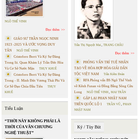
NGÔ THẾ VINH
Đọc thêm
GIÁO SƯ TRẦN NGỌC NINH
1923 -2025 VÀ ƯỚC VỌNG DUY
Trần Thị Nguyệt Mai
,
TRANG CHÂU
TÂN
NGÔ THẾ VINH
Đọc thêm
Cristoforo Borri Và Ký Sự Đàng
PHỎNG VẤN TRÍ TUỆ NHÂN
Trong Iii. Quan Khám Lý Trần Đức Hòa
TẠO VỀ HÒA HỢP HÒA GIẢI DÂN
Và Cơ Sở Nước Mặn
THỤY KHUÊ
TỘC VIỆT NAM
Trần Kiêm Đoàn
Cristoforo Borri Và Ký Sự Đàng
RFA Phỏng vấn BS Ngô Thế Vinh
Trong - II. Minh Đức Vương Thái Phi Và
về Kênh Funan và Đồng Bằng Sông Cửu
Cơ Sở Đạo Chúa Đầu Tiên
THỤY
Long
KHUÊ
NGÔ THẾ VINH
,
MAI TRẦN
GẶP LẠI PHAN NHẬT NAM
TRÊN QUỐC LỘ 1
TRẦN VŨ
,
PHAN
Tiểu Luận
NHẬT NAM
“THỜI NÀY KHÔNG PHẢI LÀ
THỜI CỦA VĂN CHƯƠNG
Ký / Tùy Bút
NGHỆ THUẬT”