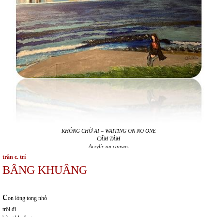
KHÔNG CHỜ AI –
WAITING ON NO ONE
CẨM TÂM
Acrylic on canvas
trần c. trí
BÂNG KHUÂNG
c
on lòng tong nhỏ
trôi đi