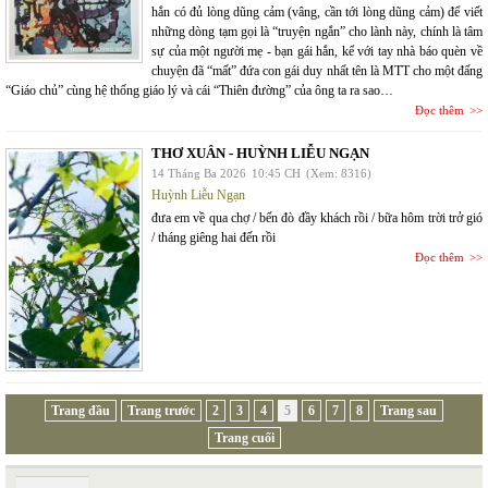
hắn có đủ lòng dũng cảm (vâng, cần tới lòng dũng cảm) để viết
những dòng tạm gọi là “truyện ngắn” cho lành này, chính là tâm
sự của một người mẹ - bạn gái hắn, kể với tay nhà báo quèn về
chuyện đã “mất” đứa con gái duy nhất tên là MTT cho một đấng
“Giáo chủ” cùng hệ thống giáo lý và cái “Thiên đường” của ông ta ra sao…
Đọc thêm
THƠ XUÂN - HUỲNH LIỄU NGẠN
14 Tháng Ba 2026
10:45 CH
(Xem: 8316)
Huỳnh Liễu Ngạn
đưa em về qua chợ / bến đò đầy khách rồi / bữa hôm trời trở gió
/ tháng giêng hai đến rồi
Đọc thêm
Trang đầu
Trang trước
2
3
4
5
6
7
8
Trang sau
Trang cuối