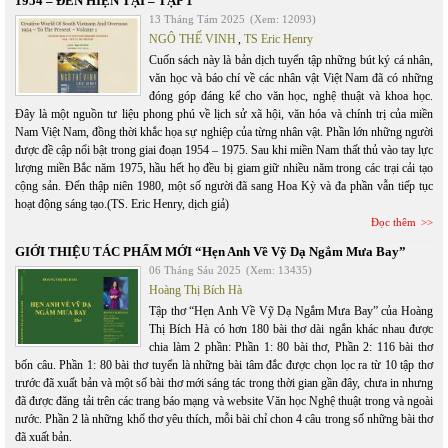
1954 – ĐẾN HIỆN TẠI – TẬP 1
13 Tháng Tám 2025
(Xem: 12093)
NGÔ THẾ VINH
,
TS Eric Henry
Cuốn sách này là bản dịch tuyển tập những bút ký cá nhân,
văn học và báo chí về các nhân vật Việt Nam đã có những
đóng góp đáng kể cho văn học, nghệ thuật và khoa học.
Đây là một nguồn tư liệu phong phú về lịch sử xã hội, văn hóa và chính trị của miền
Nam Việt Nam, đồng thời khắc họa sự nghiệp của từng nhân vật. Phần lớn những người
được đề cập nổi bật trong giai đoạn 1954 – 1975. Sau khi miền Nam thất thủ vào tay lực
lượng miền Bắc năm 1975, hầu hết họ đều bị giam giữ nhiều năm trong các trại cải tạo
cộng sản. Đến thập niên 1980, một số người đã sang Hoa Kỳ và đa phần vẫn tiếp tục
hoạt động sáng tạo.(TS. Eric Henry, dịch giả)
Đọc thêm
GIỚI THIỆU TÁC PHẨM MỚI “Hẹn Anh Về Vỹ Dạ Ngắm Mưa Bay”
06 Tháng Sáu 2025
(Xem: 13435)
Hoàng Thị Bích Hà
Tập thơ “Hẹn Anh Về Vỹ Dạ Ngắm Mưa Bay” của Hoàng
Thị Bích Hà có hơn 180 bài thơ dài ngắn khác nhau được
chia làm 2 phần: Phần 1: 80 bài thơ, Phần 2: 116 bài thơ
bốn câu. Phần 1: 80 bài thơ tuyển là những bài tâm đắc được chọn lọc ra từ 10 tập thơ
trước đã xuất bản và một số bài thơ mới sáng tác trong thời gian gần đây, chưa in nhưng
đã được đăng tải trên các trang báo mạng và website Văn học Nghệ thuật trong và ngoài
nước. Phần 2 là những khổ thơ yêu thích, mỗi bài chỉ chon 4 câu trong số những bài thơ
đã xuất bản.