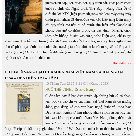
phim chiếu rạp, liên quan đến quy trình sản xuất phim có từ
buổi sơ sinh của Nghệ thuật Thứ Bảy - Nàng Tiên Út từ
cuối thế kỷ XIX (hiện phim nhựa và các loại máy quay máy
chiếu phim nhựa đã được đưa vào các Bảo tàng Điện ảnh),
cái quy trình mà nếu ai đó muốn tìm hiểu trên Google sẽ
không bao giờ có được thông tin đầy đủ… Nhưng, cuốn
sách này không đi sâu vào công nghệ Điện ảnh, chỉ mượn
khái niệm Âm bản & Dương bản như một cánh cửa ban đầu, một ký hiệu nghệ thuật
nhỏ để phác họa hành trình tinh thần của tác giả, cùng đôi ba lát cắt tự sự về nghề qua đó
hé lộ giúp người đọc đôi chút về đời sống của những người làm phim Việt qua mấy thế
hệ, ở xứ sở Lắm người nhiều ma …
Đọc thêm
THẾ GIỚI SÁNG TẠO CỦA MIỀN NAM VIỆT NAM VÀ HẢI NGOẠI
1954 – ĐẾN HIỆN TẠI – TẬP 1
13 Tháng Tám 2025
9:11 CH
(Xem: 12093)
NGÔ THẾ VINH
,
TS Eric Henry
Cuốn sách này là bản dịch tuyển tập những bút ký cá nhân,
văn học và báo chí về các nhân vật Việt Nam đã có những
đóng góp đáng kể cho văn học, nghệ thuật và khoa học.
Đây là một nguồn tư liệu phong phú về lịch sử xã hội, văn
hóa và chính trị của miền Nam Việt Nam, đồng thời khắc
họa sự nghiệp của từng nhân vật. Phần lớn những người
được đề cập nổi bật trong giai đoạn 1954 – 1975. Sau khi miền Nam thất thủ vào tay lực
lượng miền Bắc năm 1975, hầu hết họ đều bị giam giữ nhiều năm trong các trại cải tạo