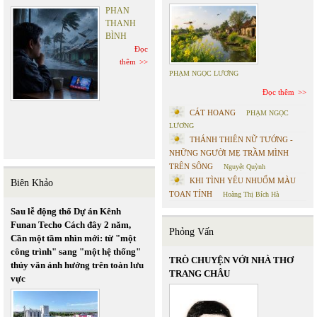
PHAN
THANH
BÌNH
Đọc
thêm
PHẠM NGỌC LƯƠNG
Đọc thêm
CÁT HOANG
PHẠM NGỌC
LƯƠNG
THÁNH THIÊN NỮ TƯỚNG -
NHỮNG NGƯỜI MẸ TRẦM MÌNH
TRÊN SÔNG
Nguyệt Quỳnh
KHI TÌNH YÊU NHUỐM MÀU
Biên Khảo
TOAN TÍNH
Hoàng Thị Bích Hà
Sau lễ động thổ Dự án Kênh
Funan Techo Cách đây 2 năm,
Phỏng Vấn
Cần một tầm nhìn mới: từ "một
công trình" sang "một hệ thống"
TRÒ CHUYỆN VỚI NHÀ THƠ
thủy văn ảnh hưởng trên toàn lưu
TRANG CHÂU
vực