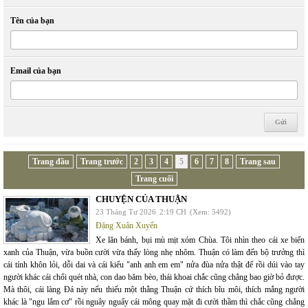
Tên của bạn
Email của bạn
Trang đầu
Trang trước
2
3
4
5
6
7
8
Trang sau
Trang cuối
CHUYỆN CỦA THUẬN
23 Tháng Tư 2026
2:19 CH
(Xem: 5492)
Đặng Xuân Xuyến
Xe lăn bánh, bụi mù mịt xóm Chùa. Tôi nhìn theo cái xe biển
xanh của Thuận, vừa buồn cười vừa thấy lòng nhẹ nhõm. Thuận có làm đến bộ trưởng thì
cái tính khôn lỏi, dỗi dai và cái kiểu "anh anh em em" nửa đùa nửa thật để rồi dúi vào tay
người khác cái chổi quét nhà, con dao băm bèo, thái khoai chắc cũng chẳng bao giờ bỏ được.
Mà thôi, cái làng Đá này nếu thiếu một thằng Thuận cứ thích bĩu môi, thích mắng người
khác là "ngu lắm cơ" rồi nguây nguẩy cái mông quay mặt đi cười thầm thì chắc cũng chẳng