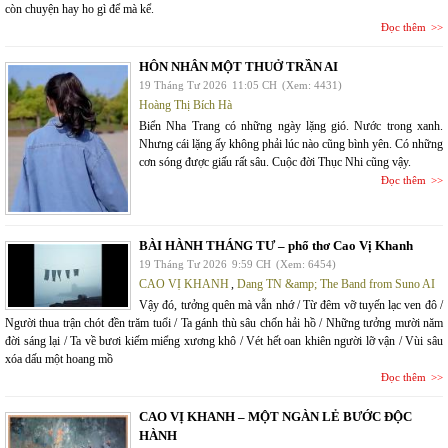
còn chuyện hay ho gì để mà kể.
Đọc thêm
HÔN NHÂN MỘT THUỞ TRẦN AI
19 Tháng Tư 2026
11:05 CH
(Xem: 4431)
Hoàng Thị Bích Hà
Biển Nha Trang có những ngày lặng gió. Nước trong xanh.
Nhưng cái lặng ấy không phải lúc nào cũng bình yên. Có những
cơn sóng được giấu rất sâu. Cuộc đời Thục Nhi cũng vậy.
Đọc thêm
BÀI HÀNH THÁNG TƯ – phổ thơ Cao Vị Khanh
19 Tháng Tư 2026
9:59 CH
(Xem: 6454)
CAO VỊ KHANH
,
Dang TN &amp; The Band from Suno AI
Vậy đó, tưởng quên mà vẫn nhớ / Từ đêm vỡ tuyến lạc ven đô /
Người thua trận chót đền trăm tuổi / Ta gánh thù sâu chốn hải hồ / Những tưởng mười năm
đời sáng lại / Ta về bươi kiếm miểng xương khô / Vét hết oan khiên người lỡ vận / Vùi sâu
xóa dấu một hoang mồ
Đọc thêm
CAO VỊ KHANH – MỘT NGÀN LẺ BƯỚC ĐỘC
HÀNH