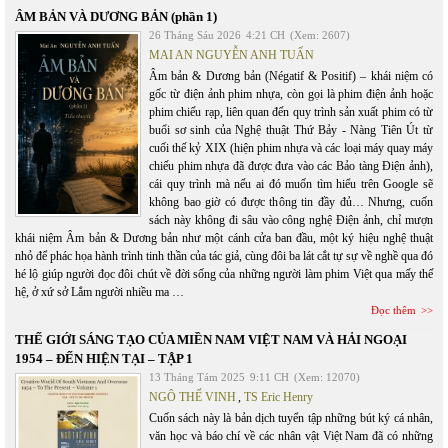
ÂM BẢN VÀ DƯƠNG BẢN (phần 1)
26 Tháng Sáu 2026
4:21 CH
(Xem: 2607)
MAI AN NGUYỄN ANH TUẤN
Âm bản & Dương bản (Négatif & Positif) – khái niệm có
gốc từ điện ảnh phim nhựa, còn gọi là phim điện ảnh hoặc
phim chiếu rạp, liên quan đến quy trình sản xuất phim có từ
buổi sơ sinh của Nghệ thuật Thứ Bảy - Nàng Tiên Út từ
cuối thế kỷ XIX (hiện phim nhựa và các loại máy quay máy
chiếu phim nhựa đã được đưa vào các Bảo tàng Điện ảnh),
cái quy trình mà nếu ai đó muốn tìm hiểu trên Google sẽ
không bao giờ có được thông tin đầy đủ… Nhưng, cuốn
sách này không đi sâu vào công nghệ Điện ảnh, chỉ mượn
khái niệm Âm bản & Dương bản như một cánh cửa ban đầu, một ký hiệu nghệ thuật
nhỏ để phác họa hành trình tinh thần của tác giả, cùng đôi ba lát cắt tự sự về nghề qua đó
hé lộ giúp người đọc đôi chút về đời sống của những người làm phim Việt qua mấy thế
hệ, ở xứ sở Lắm người nhiều ma …
Đọc thêm
THẾ GIỚI SÁNG TẠO CỦA MIỀN NAM VIỆT NAM VÀ HẢI NGOẠI
1954 – ĐẾN HIỆN TẠI – TẬP 1
13 Tháng Tám 2025
9:11 CH
(Xem: 12070)
NGÔ THẾ VINH
,
TS Eric Henry
Cuốn sách này là bản dịch tuyển tập những bút ký cá nhân,
văn học và báo chí về các nhân vật Việt Nam đã có những