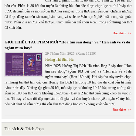
chia làm 2 phần: Phần 1: 80 bài thơ, Phần 2: 116 bài thơ
bốn câu. Phần 1: 80 bài thơ tuyển là những bài tâm đắc được chọn lọc ra từ 10 tập thơ
trước đã xuất bản và một số bài thơ mới sáng tác trong thời gian gần đây, chưa in nhưng
đã được đăng tải trên các trang báo mạng và website Văn học Nghệ thuật trong và ngoài
nước. Phần 2 là những khổ thơ yêu thích, mỗi bài chỉ chon 4 câu trong số những bài thơ
đã xuất bản.
Đọc thêm
GIỚI THIỆU TÁC PHẨM MỚI “Hoa tím sầu đông” và “Hẹn anh về vĩ dạ
ngắm mưa bay”
29 Tháng Năm 2025
(Xem: 15239)
Hoàng Thị Bích Hà
Năm 2025 Hoàng Thị Bích Hà trình làng 2 tập thơ: “Hoa
tím sầu đông” (gồm 103 bài thơ) và “Hẹn anh về vĩ dạ
ngắm mưa bay” (Hơn 180 bài). Hai tập thơ này tuyển chọn
ra những bài thơ tâm đắc của Hoàng Thị Bích Hà trong 10 tập thơ đã xuất bản từ mấy
năm trước đây. Những tập gồm 50 bài, mỗi tập lọc ra khoảng 10-15 bài, trong những tập
gồm có 100 bài thơ lọc ra khoảng 15-20 bài. (Đây là 2 tập thơ cuối cùng khép lại việc in
thơ. Từ nay về sau tôi tiếp tục dành thời gian và tâm huyết cho truyện ngắn và tùy bút,
nếu bất chợt có cảm hứng thì vẫn làm thơ, đăng báo chứ không xuất bản nữa).
Đọc thêm
Tin sách & Trích đoạn