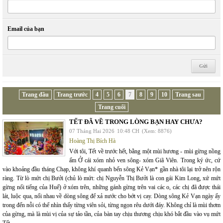
Email của bạn
Trang đầu
Trang trước
4
5
6
7
8
9
10
Trang sau
Trang cuối
TẾT ĐÃ VỀ TRONG LÒNG BẠN HAY CHƯA?
07 Tháng Hai 2026
10:48 CH
(Xem: 8876)
Hoàng Thị Bích Hà
Với tôi, Tết về trước hết, bằng một mùi hương - mùi gừng nồng
ấm Ở cái xóm nhỏ ven sông- xóm Giã Viên. Trong ký ức, cứ
vào khoảng đầu tháng Chạp, không khí quanh bến sông Kẻ Vạn* gần nhà tôi lại trở nên rộn
ràng. Từ lò mứt chị Bưởi (chủ lò mứt: chị Nguyễn Thị Bưởi là con gái Kim Long, xứ mứt
gừng nổi tiếng của Huế) ở xóm trên, những gánh gừng trên vai các o, các chị đã được thái
lát, luộc qua, nối nhau về dòng sông để xả nước cho bớt vị cay. Dòng sông Kẻ Vạn ngày ấy
trong đến nỗi có thể nhìn thấy từng viên sỏi, từng ngọn rêu dưới đáy. Không chỉ là mùi thơm
của gừng, mà là mùi vị của sự tảo tần, của bàn tay chịu thương chịu khó bắt đầu vào vụ mứt