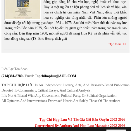
đóng góp đáng kể cho văn học, nghệ thuật và khoa học.
Đây là một nguồn tư liệu phong phú về lịch sử xã hội, văn
hóa và chính trị của miền Nam Việt Nam, đồng thời khắc
họa sự nghiệp của từng nhân vật. Phần lớn những người
được đề cập nổi bật trong giai đoạn 1954 – 1975. Sau khi miền Nam thất thủ vào tay lực
lượng miền Bắc năm 1975, hầu hết họ đều bị giam giữ nhiều năm trong các trại cải tạo
cộng sản. Đến thập niên 1980, một số người đã sang Hoa Kỳ và đa phần vẫn tiếp tục
hoạt động sáng tạo.(TS. Eric Henry, dịch giả)
Đọc thêm
Liên Lạc Tòa Soạn:
(714)381-8780
/ Email:
Tapc
Hihopluu@AOL.COM
TẠP CHÍ HỢP LƯU
Is An Independent Literary, Arts, And Research-Based Publication
Devoted To Commentary, Critical Essays, And Cultural Analysis.
It Is Not Affiliated With Any Government, Political Party, Or Political Organization.
All Opinions And Interpretations Expressed Herein Are Solely Those Of The Authors.
Tạp Chí Hợp Lưu Và Tác Giả Giữ Bản Quyền 2002-2026
Copyrighted By Authors And Hop Luu Magazine 2002-2026