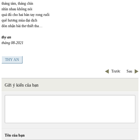
tháng tám, tháng chín
nhìn nhau không nói
quá đủ cho hai bàn tay rong ruổi
quê hương mùa đại dịch
đón nhận bài thơ thiết tha…
thy an
tháng 08-2021
THY AN
Trước
Sau
Gửi ý kiến của bạn
Tên của bạn