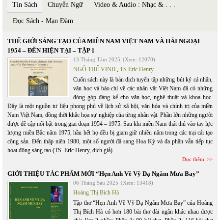
Tin Sách
Chuyển Ngữ
Video & Audio : Nhạc & . . .
Đọc Sách - Mạn Đàm
THẾ GIỚI SÁNG TẠO CỦA MIỀN NAM VIỆT NAM VÀ HẢI NGOẠI
1954 – ĐẾN HIỆN TẠI – TẬP 1
13 Tháng Tám 2025
(Xem: 12070)
NGÔ THẾ VINH
,
TS Eric Henry
Cuốn sách này là bản dịch tuyển tập những bút ký cá nhân,
văn học và báo chí về các nhân vật Việt Nam đã có những
đóng góp đáng kể cho văn học, nghệ thuật và khoa học.
Đây là một nguồn tư liệu phong phú về lịch sử xã hội, văn hóa và chính trị của miền
Nam Việt Nam, đồng thời khắc họa sự nghiệp của từng nhân vật. Phần lớn những người
được đề cập nổi bật trong giai đoạn 1954 – 1975. Sau khi miền Nam thất thủ vào tay lực
lượng miền Bắc năm 1975, hầu hết họ đều bị giam giữ nhiều năm trong các trại cải tạo
cộng sản. Đến thập niên 1980, một số người đã sang Hoa Kỳ và đa phần vẫn tiếp tục
hoạt động sáng tạo.(TS. Eric Henry, dịch giả)
Đọc thêm
GIỚI THIỆU TÁC PHẨM MỚI “Hẹn Anh Về Vỹ Dạ Ngắm Mưa Bay”
06 Tháng Sáu 2025
(Xem: 13418)
Hoàng Thị Bích Hà
Tập thơ “Hẹn Anh Về Vỹ Dạ Ngắm Mưa Bay” của Hoàng
Thị Bích Hà có hơn 180 bài thơ dài ngắn khác nhau được