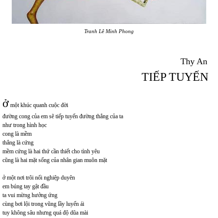
Tranh Lê Minh Phong
Thy An
TIẾP TUYẾN
ở
một khúc quanh cuộc đời
đường cong của em sẽ tiếp tuyến đường thẳng của ta
như trong hình học
cong là mềm
thẳng là cứng
mềm cứng là hai thứ cần thiết cho tình yêu
cũng là hai mặt sống của nhân gian muôn mặt
ở một nơi trôi nổi nghiệp duyên
em búng tay gật đầu
ta vui mừng hưởng ứng
cùng bơi lội trong vũng lầy luyến ái
tuy không sâu nhưng quá độ dũa mài