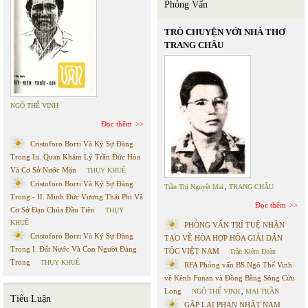
Phỏng Vấn
TRÒ CHUYỆN VỚI NHÀ THƠ
TRANG CHÂU
NGÔ THẾ VINH
Đọc thêm
Cristoforo Borri Và Ký Sự Đàng
Trong Iii. Quan Khám Lý Trần Đức Hòa
Và Cơ Sở Nước Mặn
THỤY KHUÊ
Cristoforo Borri Và Ký Sự Đàng
Trần Thị Nguyệt Mai
,
TRANG CHÂU
Trong - II. Minh Đức Vương Thái Phi Và
Đọc thêm
Cơ Sở Đạo Chúa Đầu Tiên
THỤY
KHUÊ
PHỎNG VẤN TRÍ TUỆ NHÂN
Cristoforo Borri Và Ký Sự Đàng
TẠO VỀ HÒA HỢP HÒA GIẢI DÂN
Trong I. Đất Nước Và Con Người Đàng
TỘC VIỆT NAM
Trần Kiêm Đoàn
Trong
THỤY KHUÊ
RFA Phỏng vấn BS Ngô Thế Vinh
về Kênh Funan và Đồng Bằng Sông Cửu
Long
NGÔ THẾ VINH
,
MAI TRẦN
Tiểu Luận
GẶP LẠI PHAN NHẬT NAM