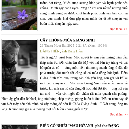
mảnh đời riêng, Miên sung sướng bình yên và hạnh phúc bên
chồng. Mình gãy cánh uyên ương từ khi còn rất trẻ nhưng cuối
cùng mình cũng có được chút hạnh phúc bình yên bên con và
cháu của mình. Hai đứa gặp nhau mình tíu tít kể chuyện vui
buồn nhắc chuyện ngày xưa.
Đọc thêm
CÂY THÔNG MÙA GIÁNG SINH
29 Tháng Mười Hai 2025
2:21 SA
(Xem: 10044)
ĐẶNG HIỀN
,
ảnh Đặng Hiền
Tôi là người vượt biển. Một người tỵ nạn của những năm đầu
thập niên 80. Đặt chân lên đất Mỹ với hai bàn tay trắng và vài
bộ quần áo cũ — cùng một niềm tin mỏng manh rằng, ở đâu đó
phía trước, đời mình rồi cũng sẽ có mùa đông bớt lạnh. Đêm
Giáng Sinh vừa qua, trong căn nhà yên ắng, con gái tôi kể lại
một câu chuyện cũ. Một mùa Giáng Sinh của nhiều năm về
trước, khi anh em nó còn đang đi học, khi BA tôi — ông nội của
tụi nhỏ — vẫn còn ngồi đó, chậm rãi nhìn quanh căn phòng.
Hôm ấy, gần đến lễ Noel, ông nội bỗng chép miệng, giọng buồn buồn: “Nô-en năm nay sẽ
vui biết mấy nếu nhà mình có cây thông để đón lễ Chúa Giáng Sinh…” Nói xong, ông im
lặng. Khuôn mặt già nua thoáng một nỗi buồn không giấu được.
Đọc thêm
BIỂN CÓ NHIỀU MÀU HỞ ANH- phổ thơ ĐẶNG