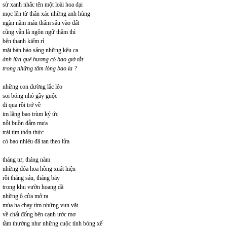
sử xanh nhắc tên một loài hoa dại
mọc lên từ thân xác những anh hùng
ngàn năm máu thấm sâu vào đất
cũng vẫn là ngôn ngữ thầm thì
bên thanh kiếm rỉ
mặt bàn hào sảng những kêu ca
ánh lửa quê hương có bao giờ tắt
trong những tấm lòng bao la ?
những con đường lắc léo
soi bóng nhỏ gầy guộc
đi qua rồi trở về
im lặng bao trùm ký ức
nỗi buồn đẫm mưa
trái tim thổn thức
có bao nhiêu đã tan theo lửa
tháng tư, tháng năm
những đóa hoa hồng xuất hiện
rồi tháng sáu, tháng bảy
trong khu vườn hoang dã
những ô cửa mở ra
mùa hạ chạy tìm những vụn vặt
về chất đống bên cạnh ước mơ
tầm thường như những cuộc tình bóng xế