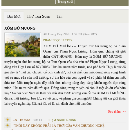
Trang cuối
Bài Mới
Thư Toà Soạn
Tin
XÓM BỜ MƯƠNG
30 Tháng Bảy 2026
1:56 CH
(Xem: 817)
PHẠM NGỌC LƯƠNG
XÓM BỜ MƯƠNG – Truyện thứ hai trong bộ ba "Tam
Quan" của Phạm Ngọc Lương. Hôm qua, chúng tôi giới
thiệu CÁT HOANG. Hôm nay là XÓM BỜ MƯƠNG –
truyện ngắn thứ hai trong bộ ba Tam Quan của nhà văn trẻ Phạm Ngọc Lương, từng
đăng trên Hợp Lưu số 87 (2006). Hơn hai mươi năm trước, nhà phê bình Thụy Khuê đã
gọi đây là "một câu chuyện cổ tích kinh dị", nơi cái chết của một dòng sông song hành
với sự mục rữa của môi trường, sự tha hóa của con người và số phận bi thảm của một
đứa trẻ. Một truyện ngắn đầy chất thơ, nhưng càng đẹp càng khiến người đọc rùng
mình. Hai mươi năm đã trôi qua. Dòng sông trong truyện có còn là một ẩn dụ của hôm
nay? Xã hội Việt Nam đã thay đổi đến đâu trước những vấn đề mà XÓM BỜ MƯƠNG
đặt ra: môi trường, bạo lực, sự vô cảm, và phẩm giá con người? Chúng tôi xin giới thiệu
lại truyện ngắn này. Câu trả lời, có lẽ, xin dành cho mỗi bạn đọc.
Đọc thêm
CÁT HOANG
3:34 CH
PHẠM NGỌC LƯƠNG
“THỜI NÀY KHÔNG PHẢI LÀ THỜI CỦA VĂN CHƯƠNG NGHỆ