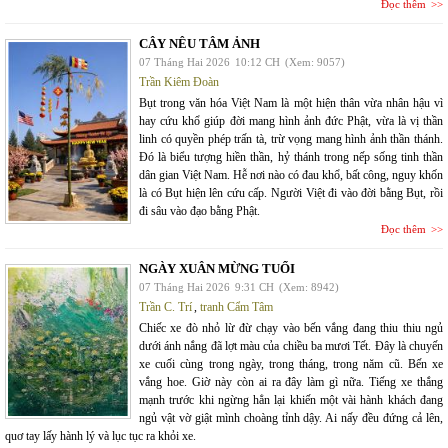
Đọc thêm
CÂY NÊU TÂM ẢNH
07 Tháng Hai 2026
10:12 CH
(Xem: 9057)
Trần Kiêm Đoàn
Bụt trong văn hóa Việt Nam là một hiện thân vừa nhân hậu vì
hay cứu khổ giúp đời mang hình ảnh đức Phật, vừa là vị thần
linh có quyền phép trấn tà, trừ vọng mang hình ảnh thần thánh.
Đó là biểu tượng hiền thần, hỷ thánh trong nếp sống tinh thần
dân gian Việt Nam. Hễ nơi nào có đau khổ, bất công, nguy khốn
là có Bụt hiện lên cứu cấp. Người Việt đi vào đời bằng Bụt, rồi
đi sâu vào đạo bằng Phật.
Đọc thêm
NGÀY XUÂN MỪNG TUỔI
07 Tháng Hai 2026
9:31 CH
(Xem: 8942)
Trần C. Trí
,
tranh Cẩm Tâm
Chiếc xe đò nhỏ lừ đừ chạy vào bến vắng đang thiu thiu ngủ
dưới ánh nắng đã lợt màu của chiều ba mươi Tết. Đây là chuyến
xe cuối cùng trong ngày, trong tháng, trong năm cũ. Bến xe
vắng hoe. Giờ này còn ai ra đây làm gì nữa. Tiếng xe thắng
mạnh trước khi ngừng hẳn lại khiến một vài hành khách đang
ngủ vật vờ giật mình choàng tỉnh dậy. Ai nấy đều đứng cả lên,
quơ tay lấy hành lý và lục tục ra khỏi xe.