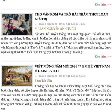
Tết.
Đọc thêm
THƠ VĂN RỞM VÀ TRÒ HÀI NHẢM THỜI LOẠN
GIÁ TRỊ
07 Tháng Hai 2026
10:40 CH
(Xem: 7122)
MAI AN NGUYỄN ANH TUẤN
Sắp đến Tết truyền thống, như một “tập quán” bất đắc dĩ mới,
nhiều người đang lo lắng chuẩn bị đón đợi nhằm chống đỡ các chiêu trò hài nhạt chọc cười
nhảm trên các phương tiện truyền thông, thì đã bị đầu độc đến nôn mửa bởi hàng loạt thứ
văn hóa rác được gọi là “Thơ Văn”, mà lại là “Thơ Văn” đoạt các giải cao ngất ngưởng, được
ngợi ca ngút trời theo kiểu “quá lời nguyện hết thành hoàng thổ công”…
Đọc thêm
VIẾT MỪNG NĂM MỚI 2026 ** EM BÉ VIỆT NAM
Ở GAINESVILLE
07 Tháng Hai 2026
10:25 CH
(Xem: 6635)
Phan Tấn Uẩn
Trường tiểu học Sunshine Elementary. Một buổi sáng như bao
buổi sáng khác, cô giáo Lopez viết lên bảng đề luận: “Viết Về Nước Mỹ.” Lớp học lập tức
xôn xao bàn tán. Có đứa quay qua hỏi bạn, có đứa chống cằm nhìn ra cửa sổ như tìm kiếm
điều gì . Riêng Khang chỉ nhìn hàng chữ trắng trên nền bảng xanh . Em không hỏi, cũng
không biết mình sẽ viết gì. Nhưng khoảnh khắc rất đỗi bình thường ấy lại in sâu vào trí nhớ
em.