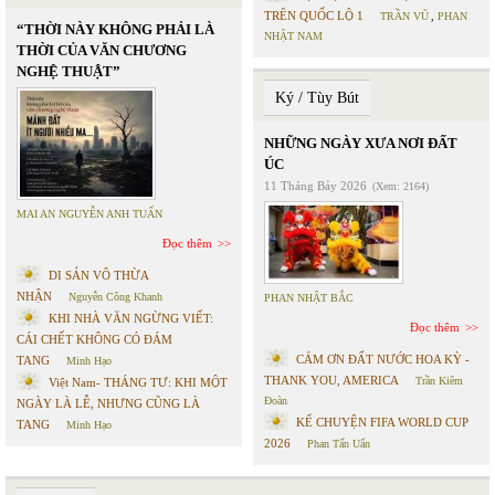
TRÊN QUỐC LỘ 1
TRẦN VŨ
,
PHAN
“THỜI NÀY KHÔNG PHẢI LÀ
NHẬT NAM
THỜI CỦA VĂN CHƯƠNG
NGHỆ THUẬT”
Ký / Tùy Bút
NHỮNG NGÀY XƯA NƠI ĐẤT
ÚC
11 Tháng Bảy 2026
(Xem: 2164)
MAI AN NGUYỄN ANH TUẤN
Đọc thêm
DI SẢN VÔ THỪA
NHẬN
Nguyễn Công Khanh
PHAN NHẬT BẮC
KHI NHÀ VĂN NGỪNG VIẾT:
Đọc thêm
CÁI CHẾT KHÔNG CÓ ĐÁM
CÁM ƠN ĐẤT NƯỚC HOA KỲ -
TANG
Minh Hạo
THANK YOU, AMERICA
Trần Kiêm
Việt Nam- THÁNG TƯ: KHI MỘT
Đoàn
NGÀY LÀ LỄ, NHƯNG CŨNG LÀ
KỂ CHUYỆN FIFA WORLD CUP
TANG
Minh Hạo
2026
Phan Tấn Uẩn