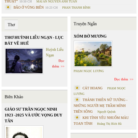
THUẬT”
10:50 CH
MAI AN NGUYỄN ANH TUẤN
BÃO Ở VÙNG BIÊN
10:23 CH
PHAN THANH BÌNH
Truyện Ngắn
Thơ
XÓM BỜ MƯƠNG
THƠ HUỲNH LIỄU NGẠN - LỤC
BÁT VỀ HUẾ
Huỳnh Liễu
Ngạn
Đọc
thêm
PHẠM NGỌC LƯƠNG
Đọc thêm
CÁT HOANG
PHẠM NGỌC
LƯƠNG
Biên Khảo
THÁNH THIÊN NỮ TƯỚNG -
NHỮNG NGƯỜI MẸ TRẦM MÌNH
GIÁO SƯ TRẦN NGỌC NINH
TRÊN SÔNG
Nguyệt Quỳnh
1923 -2025 VÀ ƯỚC VỌNG DUY
KHI TÌNH YÊU NHUỐM MÀU
TÂN
TOAN TÍNH
Hoàng Thị Bích Hà