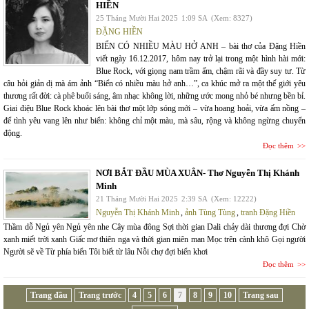
HIỀN
25 Tháng Mười Hai 2025
1:09 SA
(Xem: 8327)
ĐẶNG HIỀN
BIỂN CÓ NHIỀU MÀU HỞ ANH – bài thơ của Đặng Hiền
viết ngày 16.12.2017, hôm nay trở lại trong một hình hài mới:
Blue Rock, với giọng nam trầm ấm, chậm rãi và đầy suy tư. Từ
câu hỏi giản dị mà ám ảnh “Biển có nhiều màu hở anh…”, ca khúc mở ra một thế giới yêu
thương rất đời: cà phê buổi sáng, âm nhạc không lời, những ước mong nhỏ bé nhưng bền bỉ.
Giai điệu Blue Rock khoác lên bài thơ một lớp sóng mới – vừa hoang hoải, vừa ấm nồng –
để tình yêu vang lên như biển: không chỉ một màu, mà sâu, rộng và không ngừng chuyển
động.
Đọc thêm
NƠI BẮT ĐẦU MÙA XUÂN- Thơ Nguyễn Thị Khánh
Minh
21 Tháng Mười Hai 2025
2:39 SA
(Xem: 12222)
Nguyễn Thị Khánh Minh
,
ảnh Tùng Tùng
,
tranh Đặng Hiền
Thầm dỗ Ngủ yên Ngủ yên nhe Cây mùa đông Sợi thời gian Dali chảy dài thương đợi Chờ
xanh miết trời xanh Giấc mơ thiên nga và thời gian miên man Mọc trên cành khô Gọi người
Người sẽ về Từ phía biển Tôi biết từ lâu Nỗi chợ đợi biển khơi
Đọc thêm
Trang đầu
Trang trước
4
5
6
7
8
9
10
Trang sau