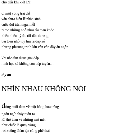
cho đến khi kiệt lực
đi một vòng trái đất
vẫn chưa hiểu lẽ nhân sinh
cuộc đời trăm ngàn nỗi
rị mọ những nhỏ nhoi rồi than khóc
khều khều ký ức rồi tiếc thương
bài toán nhỏ tuy tìm ra đáp số
nhưng phương trình lớn vẫn còn đầy ẩn ngôn
khi nào tìm được giải đáp
hình học sẽ không còn tiếp tuyến…
thy an
NHÌN NHAU KHÔNG NÓI
d
òng suối đem về một bông hoa trắng
ngôn ngữ chảy tuôn ra
lời thở than về những mất mát
như chiếc lá quay vòng
rơi xuống điểm tận cùng phế thải