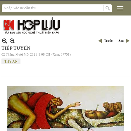
Trước
Sau
TIẾP TUYẾN
02 Tháng Mười Một 2021
9:08 CH
(Xem: 37751)
THY AN