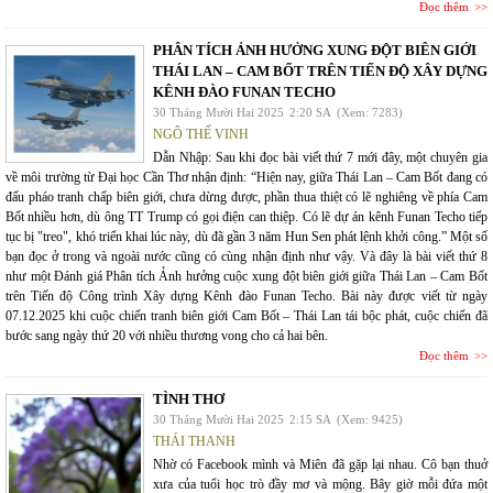
Đọc thêm
PHÂN TÍCH ẢNH HƯỞNG XUNG ĐỘT BIÊN GIỚI
THÁI LAN – CAM BỐT TRÊN TIẾN ĐỘ XÂY DỰNG
KÊNH ĐÀO FUNAN TECHO
30 Tháng Mười Hai 2025
2:20 SA
(Xem: 7283)
NGÔ THẾ VINH
Dẫn Nhập: Sau khi đọc bài viết thứ 7 mới đây, một chuyên gia
về môi trường từ Đại học Cần Thơ nhận định: “Hiện nay, giữa Thái Lan – Cam Bốt đang có
đấu pháo tranh chấp biên giới, chưa dừng được, phần thua thiệt có lẽ nghiêng về phía Cam
Bốt nhiều hơn, dù ông TT Trump có gọi điện can thiệp. Có lẽ dự án kênh Funan Techo tiếp
tục bị "treo", khó triển khai lúc này, dù đã gần 3 năm Hun Sen phát lệnh khởi công.” Một số
bạn đọc ở trong và ngoài nước cũng có cùng nhận định như vậy. Và đây là bài viết thứ 8
như một Đánh giá Phân tích Ảnh hưởng cuộc xung đột biên giới giữa Thái Lan – Cam Bốt
trên Tiến độ Công trình Xây dựng Kênh đào Funan Techo. Bài này được viết từ ngày
07.12.2025 khi cuộc chiến tranh biên giới Cam Bốt – Thái Lan tái bộc phát, cuộc chiến đã
bước sang ngày thứ 20 với nhiều thương vong cho cả hai bên.
Đọc thêm
TÌNH THƠ
30 Tháng Mười Hai 2025
2:15 SA
(Xem: 9425)
THÁI THANH
Nhờ có Facebook mình và Miên đã gặp lại nhau. Cô bạn thuở
xưa của tuổi học trò đầy mơ và mộng. Bây giờ mỗi đứa một