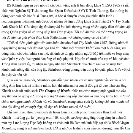
BS
Trần Văn Khánh,
YKSG 1965
BS Khánh nguyên cựu nội trú các bệnh viện, anh là bạn đồng khoá YKSG 1965 và rất
thân với Nghiêm Sỹ Tuấn, trong Ban Quan Điểm báo SVYK Tình Thương. Ra trường bị
động viên với cấp bậc Y sĩ Trung uý, là bác sĩ chuyên khoa giải phẫu thần kinh /
neurosurgeon hiếm hoi, anh được bổ nhiệm về làm trưởng khoa Giải Phẫu QYV Tây Ninh.
Anh Khánh kể:
Giai đoạn ấy,
do đụng độ hai bên thương vong nhiều,
ngày đêm tôi làm việc
trong Quân y viện và cả sang giúp bên Dân y viện!
Tôi mổ đủ thứ;
có thể tưởng tượng
là
tôi đã làm
cả giải phẫu thần kinh
Stellectomie
,
với những dụng cụ dã chiến!
“
Tôi có diễm phúc gặp văn hào John Steinbeck tại Tây
Ninh năm 1967, không nhớ rõ
ngày
tháng trong một dịp bất ngờ khó tin!
Như một “duyên khởi” vào một buổi sáng sau
vòng thăm các bệnh nhân sau mổ, rất tình cờ tôi gặp nhóm người Mỹ trên một xe Jeep chạy
vào Quân y viện, hai người đàn ông và một phụ nữ. Họ cần có nước rửa tay và khu vệ sinh.
Trong đám người ấy, tôi nhận ra ngay nhà văn Steinbeck qua chùm râu và ria mép trên
khuôn mặt nông dân của ông ấy. Steinbeck trông phong trần trong bộ quân phục GI’s với cả
áo giáp và nón sắt.
Qua vài câu trao đổi, Steinbeck quá đỗi ngạc nhiên khi có một người bản xứ xa lạ nói
tiếng Anh lưu loát và nhận ra mình; hơn thế nữa anh ta còn là độc giả từ bao năm của ông.
Khánh nhắc tới cuốn sách
The Grapes of Wrath
, nhắc tới
cảnh tượng một người mẹ vừa
sẩy thai đã cố gắng cứu sống một người đàn ông sắp chết đói và cho ông ta bú bầu sữa từ
chính nơi ngực mình. Khánh nói với Steinbeck, trang sách cuối ấy không chỉ vừa mạnh mẽ
vừa dịu dàng và cả tuyệt đẹp, đã đọc rồi không sao có thể quên.
Chỉ bấy nhiêu thôi, Steinbeck đã hoàn toàn bị chinh phục. Steinbeck thân thiết mời
Khánh – mà ông gọi là
“young man”
lên chuyến xe Jeep cùng ông trong chuyến thăm đi
một trại Lực Lượng Đặc Biệt không xa chân núi Bà Đen mà lính Mỹ gọi đó là
Black Virgin
Mountain
, cũng là nơi mà Steinbeck tưởng như đó là điểm cuối của con đường mòn Hồ Chí