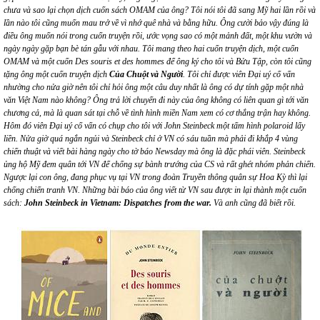
chưa và sao lại chọn dịch cuốn sách OMAM của ông? Tôi nói tôi đã sang Mỹ hai lần rồi và
lần nào tôi cũng muốn mau trở về vì nhớ quê nhà và bằng hữu. Ông cười bảo vậy đúng là
điều ông muốn nói trong cuốn truyện rồi, ước vọng
sao
có một mảnh đất, một khu vườn và
ngày ngày gặp bạn bè tán gẫu với nhau. Tôi mang theo hai cuốn truyện dịch, một cuốn
OMAM và một cuốn Des souris et des hommes để ông ký cho tôi và Bửu Tập, còn tôi cũng
tặng ông một cuốn truyện dịch
Của Chuột và Người
.
Tôi chỉ được viên Đại uý cố vấn
nhường cho nửa giờ nên tôi chỉ hỏi ông một câu duy nhất là ông có dự tính gặp một nhà
văn Việt Nam nào không? Ông trả lời chuyến đi này của ông không có liên quan gì tới văn
chương cả, mà là quan sát tại chỗ về tình hình miền Nam xem có cơ thắng trận hay không.
Hôm đó viên Đại uý cố vấn có chụp cho tôi với John Steinbeck một tấm hình polaroid lấy
liền.
Nửa giờ quá ngắn ngủi và Steinbeck chỉ ở VN có sáu tuần mà phải đi khắp 4 vùng
chiến thuật và viết bài hàng ngày cho tờ báo Newsday mà ông là đặc phái viên. Steinbeck
ủng hộ Mỹ đem quân tới VN để chống sự bành trướng của CS và rất ghét nhóm phản chiến.
Ngược lại con ông, đang phục vụ tại VN trong đoàn Truyền thông quân sự Hoa Kỳ thì lại
chống chiến tranh VN.
Những bài báo của ông viết từ VN sau được in lại thành một cuốn
sách:
John Steinbeck in Vietnam: Dispatches from the war.
Và anh
cũng đã
biết rồi.