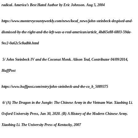
radical. America’s Best Hated Author
by Eric Johnson
.
Aug 5, 2004
https://www.montereycountyweekly.com/news/local_news/john-steinbeck-despised-and-
dismissed-by-the-right-and-the-left-was-a-real-american/article_4bd65e88-6803-59da-
9ec2-0a62c5c8adbb.html
5/ John Steinbeck IV and the Coconut Monk. Alison Teal, Contributor 04/09/2014,
HuffPost
https://www.huffpost.com/entry/john-steinbeck-and-the-co_b_5089375
6/ (A) The Dragon in the Jungle: The Chinese Army in the Vietnam War. Xiaobing Li.
Oxford University Press, Jan 30, 2020. (B) A History of the Modern Chinese Army.
Xiaobing Li. The University Press of Kentucky, 2007