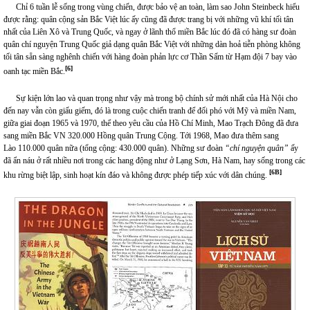
Chỉ 6 tuần lễ sống trong vùng chiến, được bảo vệ an toàn, làm sao John Steinbeck hiểu
được rằng: quân cộng sản Bắc Việt lúc ấy cũng đã được trang bị với những vũ khí tối tân
nhất của Liên Xô và Trung Quốc, và ngay ở lãnh thổ miền Bắc lúc đó đã có hàng sư đoàn
quân chí nguyện Trung Quốc giả dạng quân Bắc Việt với những dàn hoả tiễn phòng không
tối tân sẵn sàng nghênh chiến với hàng đoàn phản lực cơ Thần Sấm từ Hạm đội 7 bay vào
[6]
oanh tạc miền Bắc.
Sự kiện lớn lao và quan trọng như vậy mà trong bộ chính sử mới nhất của Hà Nội cho
đến nay vẫn còn giấu giếm, đó là trong cuộc chiến tranh để đối phó với Mỹ và miền Nam,
giữa giai đoạn 1965 và 1970, thể theo yêu cầu của Hồ Chí Minh, Mao Trạch Đông đã đưa
sang miền Bắc VN 320.000 Hồng quân Trung Cộng. Tới 1968, Mao đưa thêm sang
Lào 110.000 quân nữa (tổng cộng: 430.000 quân). Những sư đoàn
“chí nguyện quân”
ấy
đã ẩn náu ở rất nhiều nơi trong các hang động như ở Lạng Sơn, Hà Nam, hay sống trong các
[6B]
khu rừng biệt lập, sinh hoạt kín đáo và không được phép tiếp xúc với dân chúng.