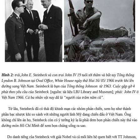
Hình 2:
trái,John E. Steinbeck và con trai John IV 19 tuổi tới thăm và bắt tay Tổng thống
Lyndon B. Johnson tại Oval Office, White House ngày thứ Hai 16/ 05/ 1966 trước khi lên
đường sang Việt Nam. Steinbeck là bạn của Tổng thống Johnson từ 1963. Cuộc gặp gỡ 4
phút theo yêu cầu của Steinbeck.
[nguồn: tài liệu LBJ Library and Museum]
; phải: John IV ở
Việt Nam 1966. Cả ba nhân vật nay đã là “người của trăm năm cũ”.
Từ lâu, Steinbeck đã có thái độ khinh mạn các nhóm phản chiến, xem họ như thành
phần bạc nhược khi so sánh với những người lính Mỹ đang chiến đấu ở Việt Nam. Ông
không chỉ lên án họ, Steinbeck còn có ý tưởng kỳ lạ là phải đem bọn phản chiến này thả vào
đường mòn Hồ Chí Minh
để xem bọn chúng sống ra sao.
Do danh tiếng của Steinbeck với giải Nobel và cả mối liên hệ quen biết với TT Johnson,