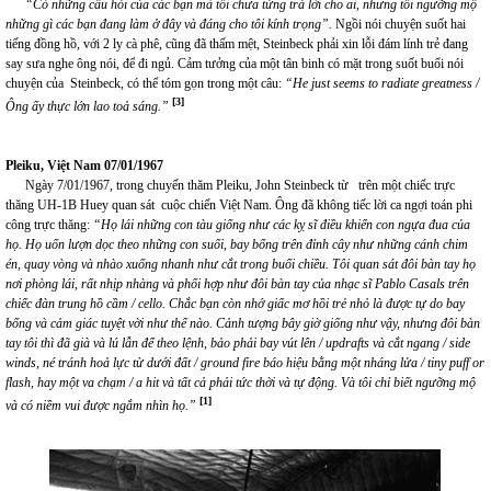
“Có những câu hỏi của các bạn mà tôi chưa từng trả lời cho ai, nhưng tôi ngưỡng mộ
những gì các bạn đang làm ở đây và đáng cho tôi kính trọng”.
Ngồi nói chuyện suốt hai
tiếng đồng hồ, với 2 ly cà phê, cũng đã thấm mệt, Steinbeck phải xin lỗi đám lính trẻ đang
say sưa nghe ông nói, để đi ngủ. Cảm tưởng của một tân binh có mặt trong suốt buổi nói
chuyện của Steinbeck, có thể tóm gọn trong một câu:
“He just seems to radiate greatness /
[3]
Ông ấy thực lớn lao toả sáng.”
Pleiku, Việt Nam 07/01/1967
Ngày 7/01/1967, trong chuyến thăm Pleiku, John Steinbeck từ trên một chiếc trực
thăng UH-1B Huey quan sát cuộc chiến Việt Nam. Ông đã không tiếc lời ca ngợi toán phi
công trực thăng:
“Họ lái những con tàu giống như các kỵ sĩ điều khiển con ngựa đua của
họ. Họ uốn lượn dọc theo những con suối, bay bổng trên đỉnh cây như những cánh chim
én, quay vòng và nhào xuống nhanh như cắt trong buổi chiều. Tôi quan sát đôi bàn tay họ
nơi phòng lái, rất nhịp nhàng và phối hợp như đôi bàn tay của nhạc sĩ Pablo Casals trên
chiếc đàn trung hồ cầm / cello. Chắc bạn còn nhớ giấc mơ hồi trẻ nhỏ là được tự do bay
bổng và cảm giác tuyệt vời như thế nào. Cảnh tượng bây giờ giống như vậy, nhưng đôi bàn
tay tôi thì đã già và lú lẫn để theo lệnh, bảo phải bay vút lên / updrafts và cắt ngang / side
winds, né tránh hoả lực từ dưới đất / ground fire báo hiệu bằng một nháng lửa / tiny puff or
flash, hay một va chạm / a hit và tất cả phải tức thời và tự động. Và tôi chỉ biết ngưỡng mộ
[1]
và có niềm vui được ngắm nhìn họ.”