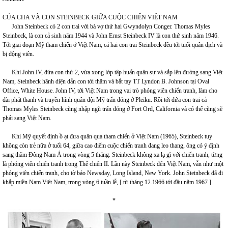
CỦA CHA VÀ CON STEINBECK GIỮA CUỘC CHIẾN VIỆT NAM
John Steinbeck có 2 con trai với bà vợ thứ hai Gwyndolyn Conger. Thomas Myles
Steinbeck, là con cả sinh năm 1944 và John Ernst Steinbeck IV là con thứ sinh năm 1946.
Tới giai đoạn Mỹ tham chiến ở Việt Nam, cả hai con trai Steinbeck đều tới tuổi quân dịch và
bị động viên.
Khi John IV, đứa con thứ 2, vừa xong lớp tập huấn quân sự và sắp lên đường sang Việt
Nam, Steinbeck hãnh diện dẫn con tới thăm và bắt tay TT Lyndon B. Johnson tại Oval
Office, White House. John IV, tới Việt Nam trong vai trò phóng viên chiến tranh, làm cho
đài phát thanh và truyền hình quân đội Mỹ trấn đóng ở Pleiku. Rồi tới đứa con trai cả
Thomas Myles Steinbeck cũng nhập ngũ trấn đóng ở Fort Ord, California và có thể cũng sẽ
phải sang Việt Nam.
Khi Mỹ quyết định ồ ạt đưa quân qua tham chiến ở Việt Nam (1965), Steinbeck tuy
không còn trẻ nữa ở tuổi 64, giữa cao điểm cuộc chiến tranh đang leo thang, ông có ý định
sang thăm Đông Nam Á trong vòng 5 tháng. Steinbeck không xa lạ gì với chiến tranh, từng
là phóng viên chiến tranh trong Thế chiến II. Lần này Steinbeck đến Việt Nam, vẫn như một
phóng viên chiến tranh, cho tờ báo Newsday, Long Island, New York. John Steinbeck đã đi
khắp miền Nam Việt Nam, trong vòng 6 tuần lễ, [ từ tháng 12.1966 tới đầu năm 1967 ].
*