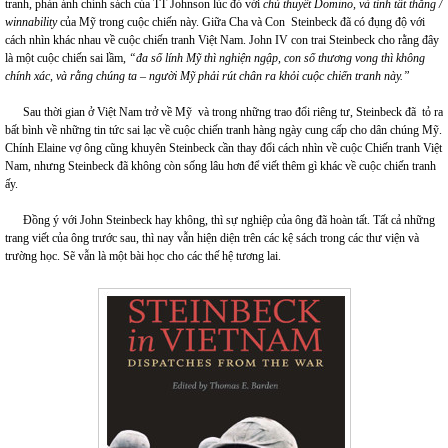
tranh, phản ánh chính sách của TT Johnson lúc đó với
chủ thuyết Domino, và tính tất thắng /
winnability
của Mỹ trong cuộc chiến này. Giữa Cha và Con Steinbeck đã có đụng độ với
cách nhìn khác nhau về cuộc chiến tranh Việt Nam. John IV con trai Steinbeck cho rằng đây
là một cuộc chiến sai lầm,
“đa số lính Mỹ thì nghiện ngập, con số thương vong thì không
chính xác, và rằng chúng ta – người Mỹ phải rút chân ra khỏi cuộc chiến tranh này.”
Sau thời gian ở Việt Nam trở về Mỹ và trong những trao đổi riêng tư, Steinbeck đã tỏ ra
bất bình về những tin tức sai lạc về cuộc chiến tranh hàng ngày cung cấp cho dân chúng Mỹ.
Chính Elaine vợ ông cũng khuyên Steinbeck cần thay đổi cách nhìn về cuộc Chiến tranh Việt
Nam, nhưng Steinbeck đã không còn sống lâu hơn để viết thêm gì khác về cuộc chiến tranh
ấy.
Đồng ý với John Steinbeck hay không, thì sự nghiệp của ông đã hoàn tất. Tất cả những
trang viết của ông trước sau, thì nay vẫn hiện diện trên các kệ sách trong các thư viện và
trường học. Sẽ vẫn là một bài học cho các thế hệ tương lai.