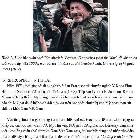
Hình 9:
Hình
bìa cuốn sách“
Steinbeck in Vietnam:
Dispatches from the War” đã không ra
mắt vào thập niên 1960s, mà mãi tới 44 năm sau khi Steinbeck mất. University of Virginia
Press (2012).
IN RETROSPECT – NHÌN LẠI
Năm 1972
,
thời gian tôi đi tu nghiệp ở San Francisco về chuyên ngành Y Khoa Phục
Hồi, John Steinbeck đã mất trước đó 4 năm (1968). Tiếp sau Lyndon B. Johnson, Richard
Nixon là Tổng thống Mỹ, đang theo đuổi chính sách Việt Nam hoá cuộc chiến tranh – mà
báo chí Mỹ gọi đó là kế hoạch
đổi màu da trên xác chết
, chuẩn bị cho Mỹ hoàn toàn rút
chân ra khỏi Nam Việt Nam.
Và cũng chưa bao giờ phong trào phản chiến với
teach-in, sit-in
lên cao và lan rộng ra
khắp các đại học trên toàn nước Mỹ như vậy. Nơi sân trường Đại học Berkeley, đám sinh
viên “con ông cháu cha” từ miền Nam Việt Nam sang du học Mỹ cũng hoà nhập vào đám
phản chiến ấy, chúng mặc bộ áo bà ba đen tổ chức các nhạc hội hát
“Quảng Bình Quê Ta