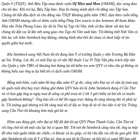
Quân Y (TSQY). Anh Bửu Tập mua được cuốn
Of Mice and Men
(OMAM), đọc xong đưa
cho tôi đọc. Khi trả lại, Bửu Tập bảo: Hay là chúng mình dịch rồi đăng vào Tập San.
Chúng tôi bắt đầu dịch và cho đăng vào TSQY khoảng giữa năm
1963, dựa theo cuốn tiếng
Anh OMAM nhưng vẫn có thêm cuốn
tiếng Pháp
Des souris et des hommes để tham khảo
.
Nhà văn Trần Phong Giao,
lúc đó là Thư ký Tạp chí Văn, tình cờ
đọc được vội tìm hai
chúng tôi đặt cọc là khi viết xong giao cho Tạp chí Văn xuất bản. Tôi không biết Nxb Văn có
liên lạc với John Steinbeck hay không, nhưng
hình như
hồi đó chưa có thoả hiệp về tác
quyền giữa hai nước.
Khi Steinbeck sang Việt Nam thì tôi đang làm Y sĩ trưởng Quân y viện Trương Bá Hân
tại Sóc Trăng. Lúc đó,
có một Đại úy
cố vấn Mỹ thuộc
Cục IV Tiếp Vận phụ trách tiếp vận
cho Quân y viện TBH
cứ khoảng hai tháng lại tới kiểm tra xem QYV có nhu
cầu
gì không và
không hiểu sao
ông
ta lại
biết tôi có dịch cuốn OMAM.
Bỗng một hôm, cuối năm 66 hay đầu năm 67 gì đó, cũng viên Đại uý cố vấn
ấy (mà nay
tôi quên mất tên)
bay trực thăng ghé thăm QYV bảo tôi là John Steinbeck đang ở Cần Thơ
và có hẹn gặp ông
ta
ngày mai đi uống cà phê trưa từ 2 tới 3 giờ chiều và hỏi tôi có muốn
gặp Steinbeck không? Ông bảo tôi có thể lên
ngay
trực thăng đi cùng nhưng khi về phải tự
lo. Tôi mừng quá nhưng trả lời sáng mai
tôi
sẽ lấy xe Jeep đi và về cho tiện vì từ Sóc Trăng
sang Cần Thơ chỉ khoảng
hơn
một giờ lái xe.
Hôm sau
đúng giờ, viên đại uý Mỹ đã đợi tôi
tại
QYV Phan Thanh Giản
, Cần Thơ
và
rồi
ông chở tôi tới một câu lạc bộ sĩ quan Mỹ. Tới nơi thì Steinbeck cũng vừa tới, ông
ta
mặc
đồ như một quân nhân tác chiến, có khoác cả áo giáp, có bộ râu lẫn ria cắt tỉa gọn ghẽ. Khi
gặp Steinbeck
tôi còn là Y sĩ Đại uý, ông ta
gọi tôi là Doctor và hỏi tôi có sang Mỹ bao giờ