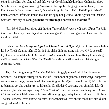
công ăn việc làm, tiền công thì quá thấp và rơi vào cảnh nghèo khó hơn. Cuốn sách được
Steinbeck viết bằng một ngôn ngữ trần trụi / plain spoken language giàu hình ảnh, tố cáo
lòng tham của đám chủ trại giàu có, đưa tới những bất công xã hội. Thái độ phê phán đó
khiến Steinbeck trở thành khuôn mặt khó ưa ngay nơi quê nhà. Nhóm nghiên cứu Đại học
[9]
Stanford, mới đây đã đánh giá
Steinbeck như một nhà văn của môi sinh
.
Năm 1940, Steinbeck được giải thưởng
National Book Award
với cuốn
Chùm Nho Uất
Hận.
Tác phẩm này cũng nhận được thêm một giải
Pulitzer
danh giá khác. Cuốn sách liên
tục được tái bản.
Cả hai cuốn
Của Chuột và Người
và
Chùm Nho Uất Hận
được viết trong bối cảnh thời
kỳ Suy Thoái của thập niên 1930s, là 2 tác phẩm đỉnh cao trong văn học Mỹ được coi là
tuyệt tác của John Steinbeck. Cả hai đều được chuyển thể thành phim. Henry Fonda đóng
vai Tom Joad trong
Chùm Nho Uất Hận
đã được đề cử là tài tử xuất sắc nhất cho giải
Academy Award.
Tuy thành công nhưng
Chùm Nho Uất Hận
cũng gây ra nhiều dư luận bất lợi cho
Steinbeck, do khuynh hướng xã hội triệt để – Steinbeck bị gán cho là
thiên cộng / suspected
communist leanings
, do mạnh mẽ bênh vực tầng lớp lao động cơ cực bị bóc lột bởi một giới
tư bản giàu có, đầy quyền lực sở hữu phần lớn đất đai và các trang trại, cùng liên kết với
nhóm tài phiệt chủ các ngân hàng.
Chùm Nho Uất Hận
xuất bản lần đầu tháng 04/1939 và
trở thành cuốn sách bán chạy nhất nước Mỹ nhưng ngay nơi quê nhà, cuốn sách bị lên án là
“tục tĩu / obscene, trình bày sai sự thực / misrepresented”
với những mô tả tiêu cực về đời
sống di dân tới California.