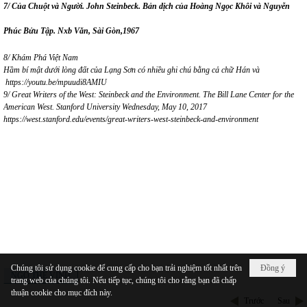
7/
Của Chuột và Người. John Steinbeck. Bản dịch của Hoàng Ngọc Khôi và Nguyễn
Phúc Bửu Tập. Nxb Văn, Sài Gòn,1967
8/
Khám Phá Việt
Nam
Hầm bí mật dưới lòng đất của Lạng Sơn có nhiều ghi chú bằng cả chữ Hán và
https://youtu.be/mpuudi8AMIU
9/
Great Writers of the West: Steinbeck and the Environment. The Bill Lane Center for the
American West. Stanford University Wednesday, May 10, 2017
https://west.stanford.edu/events/great-writers-west-steinbeck-and-environment
Chúng tôi sử dụng cookie để cung cấp cho bạn trải nghiệm tốt nhất trên
Đồng ý
NGÔ THẾ VINH
trang web của chúng tôi. Nếu tiếp tục, chúng tôi cho rằng bạn đã chấp
thuận cookie cho mục đích này.
Trước
Sau