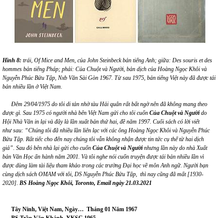
Hình 8:
trái, Of Mice and Men, của John Steinbeck bản tiếng Anh; giữa: Des souris et des
hommes bản tiếng Pháp; phải: Của Chuột và Người, bản dịch của Hoàng Ngọc Khôi và
Nguyễn Phúc Bửu Tập, Nxb Văn Sài Gòn 1967.
Từ sau 1975,
bản tiếng Việt này
đã được tái
bản nhiều lần ở Việt Nam.
Đêm 29/04/1975 do tôi di tản nhờ tàu Hải quân rất bất ngờ nên đã không mang theo
được gì.
Sau 1975 co
́ người nhà bên Việt Nam gửi cho tôi cuốn
Của Chuột và Người
do
Hội Nhà Văn in lại và đây là lần xuất bản thứ hai, đề năm
1997. Cu
ối sách có lời viết
như
sau:
“
Chúng tôi đã nhiều lần liên lạc với các ông Hoàng Ngọc Khôi và Nguyễn Phúc
Bửu Tập. Rất tiếc cho đến nay chúng tôi vẫn không nhận được tin tức cụ thể từ hai dịch
giả
”
.
Sau đó bên nhà lại gửi cho cuốn
Của Chuột và Người
nhưng lần này
do nhà Xuất
bản Văn Học ấn hành năm 2001. V
à tôi nghe nói cuốn truyện được tái bản nhiều lần vì
được dùng làm tài liệu tham khảo trong các trường Đại học về môn Anh ngữ. Người bạn
cùng dịch sách OMAM với tôi, DS Nguyễn Phúc Bửu Tập, thì nay cũng đã mất [1930-
2020].
BS
Hoàng Ngọc Khôi
, Toronto,
Email ngày 21.03.2021
Tây Ninh,
Việt Nam, Ngày… Tháng 01 Năm 1967