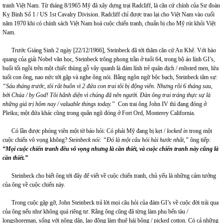
tranh Việt Nam. Từ tháng 8/1965 Mỹ đã xây dựng trại Radcliff, là căn cứ chính của Sư đoàn
Kỵ Binh Số 1 / US 1st Cavalry Division. Radcliff chỉ được trao lại cho Việt Nam vào cuối
năm 1970 khi có chính sách Việt Nam hoá cuộc chiến tranh, chuẩn bị cho Mỹ rút khỏi Việt
Nam.
Trước Giáng Sinh 2 ngày [22/12/1966], Steinbeck đã tới thăm căn cứ An Khê. Với hào
quang của giải Nobel văn học, Steinbeck trông phong trần ở tuổi 64, trong bộ áo lính GI’s,
buổi tối ngồi trên một chiếc thùng gỗ vây quanh là đám lính trẻ quân dịch / enlisted men, lứa
tuổi con ông, nao nức tới gặp và nghe ông nói. Bằng ngôn ngữ bộc bạch, Steinbeck tâm sự:
“Sáu tháng trước, tôi rất buồn vì 2 đứa con trai tôi bị động viên. Nhưng rồi 6 tháng sau,
bởi Chúa / by God! Tôi hãnh diện vì chúng đã nên người. Đàn ông trai tráng thực sự là
những giá trị hôm nay / valuable things today.”
Con trai ông John IV thì đang đóng ở
Pleiku; một đứa khác cũng trong quân ngũ đóng ở Fort Ord, Monterey California.
Có lần được phóng viên một tờ báo hỏi: Có phải Mỹ đang bị kẹt /
locked in
trong một
cuộc chiến vô vọng không?
Steinbeck nói: “Đó là một câu hỏi hài hước nhất,”
ông tiếp:
“Mọi cuộc chiến tranh đều vô vọng nhưng là cần thiết, và cuộc chiến tranh này cũng là
cần thiết.”
Steinbeck cho biết ông tới đây để viết về cuộc chiến tranh, chủ yếu là những cảm tưởng
của ông về cuộc chiến này.
Trong cuộc gặp gỡ, John Steinbeck trả lời mọi câu hỏi của đám GI’s về cuộc đời trải qua
của ông nếu như không quá riêng tư. Rằng ông cũng đã từng làm phu bến tàu /
longshoreman, sống với nông dân, lao động làm thuê hái bông / picked cotton. Có cả những