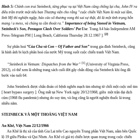
Hình 5:
Chính con trai Steinbeck, từng phục vụ tại Việt Nam cũng chống lại cha, John IV ra
điều trần trước một tiểu ban Thượng viện cho rằng “cuộc chiến Việt Nam là một sai lầm,
lính Mỹ thì nghiện ngập, báo cáo số thương vong thì sai sự thật, đó là một tình trạng hỗn
mang / a mess, và chúng ta cần thoát ra.”
Importance of being Stoned in Vietnam,
Steinbeck’s Son, Pentagon Clash Over Soldiers’ Pot Use
.
Trang A4 báo Independent AM
[2]
Press-Telegram PM [ Long Beach, California Thursday 28.12.1967 ].
Sự phân hoá
“Của Cha và Con – Of Father and Son”
trong gia đình Steinbeck, cũng
là hình ảnh bi kịch phân hoá của nước Mỹ trong suốt cuộc chiến tranh Việt Nam.
[1]
“
Steinbeck in Vietnam:
Dispatches from the War”
(University of Virginia Press,
2012), có thể xem là những trang sách cuối đời gây chấn động của Steinbeck khi ông đã
bước vào tuổi 64.
John Steinbeck được chẩn đoán có bệnh nghẽn mạch tim nhưng từ chối một cuộc mổ tim
[ heart bypass surgery ]. Ông mất tại New York ngày 20/12/1968, giữa một trận đại dịch
cúm (1968 flu pandemic) nhưng do suy tim, và ông cũng là người nghiện thuốc lá trong
nhiều năm.
STEINBECK VÀ MỘT THOÁNG VIỆT NAM
An Khê, Việt Nam 22/12/1966
An Khê là thị xã của tỉnh Gia Lai trên Cao nguyên Trung phần Việt Nam, nằm bên Quốc
lộ 19 giữa Pleiku và Qui Nhơn. An Khê có giá trị chiến lược quan trọng trong cuộc chiến