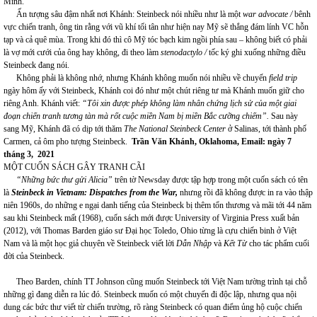
Minh.
Ấn tượng sâu đậm nhất nơi Khánh: Steinbeck nói nhiều như là một
war advocate /
bênh
vực chiến tranh, ông tin rằng với vũ khí tối tân như hiện nay Mỹ sẽ thắng đám lính VC hỗn
tạp và cả quê mùa. Trong khi đó thì cô Mỹ tóc bạch kim ngồi phía sau – không biết có phải
là vợ mới cưới của ông hay không, đi theo làm
stenodactylo /
tốc ký ghi xuống những điều
Steinbeck đang nói.
Không phải là không nhớ, nhưng Khánh không muốn nói nhiều về chuyến
field trip
ngày hôm ấy với Steinbeck, Khánh coi đó như một chút riêng tư mà Khánh muốn giữ cho
riêng Anh. Khánh viết:
“Tôi xin được phép không làm nhân chứng lịch sử của một giai
đoạn chiến tranh tương tàn mà rốt cuộc miền Nam bị miền Bắc cưỡng chiếm”.
Sau này
sang Mỹ, Khánh đã có dịp tới thăm
The National Steinbeck Center
ở Salinas, tới thành phố
Carmen, cả ôm pho tượng Steinbeck.
Trần Văn Khánh, Oklahoma, Email: ngày 7
tháng 3, 2021
MỘT CUỐN SÁCH GÂY TRANH CÃI
“Những bức thư gửi Alicia”
trên tờ Newsday được tập hợp trong một cuốn sách có tên
là
Steinbeck in Vietnam:
Dispatches from the War,
nhưng rồi đã không được in ra vào thập
niên 1960s, do những e ngại danh tiếng của Steinbeck bị thêm tổn thương và mãi tới 44 năm
sau khi Steinbeck mất (1968), cuốn sách mới được University of Virginia Press xuất bản
(2012), với Thomas Barden giáo sư Đại học Toledo, Ohio từng là cựu chiến binh ở Việt
Nam và là một học giả chuyên về Steinbeck viết lời
Dẫn Nhập
và
Kết Từ
cho tác phẩm cuối
đời của Steinbeck.
Theo Barden, chính TT Johnson cũng muốn Steinbeck tới Việt Nam tường trình tại chỗ
những gì đang diễn ra lúc đó. Steinbeck muốn có một chuyến đi độc lập, nhưng qua nội
dung các bức thư viết từ chiến trường, rõ ràng Steinbeck có quan điểm ủng hộ cuộc chiến