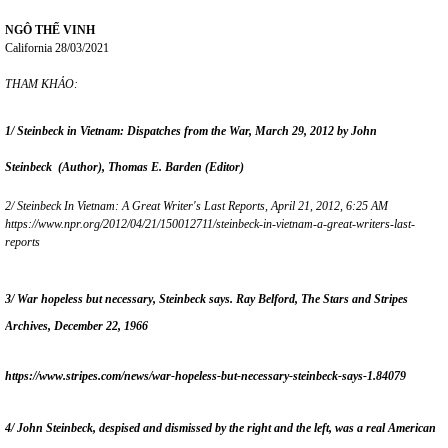
NGÔ THẾ VINH
California 28/03/2021
THAM KHẢO:
1/
Steinbeck in Vietnam: Dispatches from the War,
March 29, 2012
by
John
Steinbeck
(Author),
Thomas E. Barden
(Editor)
2/
Steinbeck In Vietnam: A Great Writer's Last Reports
,
April 21, 2012
,
6:25
AM
https://www.npr.org/2012/04/21/150012711/steinbeck-in-vietnam-a-great-writers-last-
reports
3/
War hopeless but necessary, Steinbeck says
. Ray Belford, The Stars and Stripes
Archives, December 22, 1966
https://www.stripes.com/news/war-hopeless-but-necessary-steinbeck-says-1.84079
4/
John Steinbeck, despised and dismissed by the right and the left, was a real American