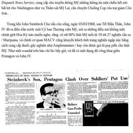
Dispatch News Service,
cung cấp cho truyền thông Mỹ những thông tin một chiều hết sức
bất lợi cho Washington như vụ Thảm sát Mỹ Lai, câu chuyện Chuồng Cọp của trại giam Côn
Sơn…
Trong khi John Steinbeck Cha vẫn còn sống, ngày 05/03/1968, sau Tết Mậu Thân, John
IV đã ra điều trần trước một Uỷ ban Thượng viện Mỹ, nói ra những điều mà không một
chính giới Hoa Kỳ nào muốn nghe, rằng: có tới 60% lính Mỹ tuổi từ 19 tới 27 nghiện cần sa
/ Marijuana, và chính cơ quan MACV cũng khuyến khích tình trạng nghiện ngập này bằng
cách cung cấp thuốc gây nghiện như Amphetamines / hay còn được gọi là pep pills cho lính
Mỹ. Như một scandal trên báo chí lúc bấy giờ, và đã có một đụng độ công khai giữa
Pentagon và John IV.