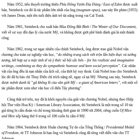
Năm 1952, tiểu thuyết trường thiên
Phía Đông Vườn Địa Đàng
/
East of Eden
được xuất
bản, Steinbeck coi đó là tác phẩm lớn nhất của ông (
magnum opus)
, sau này lên phim (1955)
với James Dean, một tên tuổi điện ảnh trẻ tài năng trong vai Cal Trask.
Năm 1961, Steinbeck cho xuất bản
Mùa Đông Bất Bình /
The Winter of Our Discontent
,
viết về sự suy đồi đạo lý của nước Mỹ, và không được giới phê bình đánh giá là một thành
công.
Năm 1962, trong sự ngạc nhiên của chính Steinbeck, ông được trao giải Nobel văn
chương cho toàn sự nghiệp văn học,
“do những trang sách viết trộn lẫn hiện thực và tưởng
tượng, kết hợp sự u mặc tinh tế và ý thức xã hội sắc bén – for his realistic and imaginative
writings, combining as they do sympathetic humour and keen social perception”.
Các nhân
vật của ông đều là nạn nhân của lịch sử, của thời kỳ suy thoái. Giải Nobel trao cho Steinbeck
lúc đó đã bị báo chí Thuỵ Điển chỉ trích nặng nề, ngay cả tại Mỹ. Nhưng sau này, Steinbeck
được mệnh danh là “gã khổng lồ của văn giới Mỹ – a giant of American letters”,
với một số
tác phẩm được xem như văn học cổ điển Tây phương”.
Cũng thật trớ trêu, tuy đã là khôi nguyên của giải văn chương Nobel, nhưng theo Hiệp
hội Thư viện Hoa Kỳ / American Library Association, thì Steinbeck là một trong số 10 tác
giả từng bị cấm đoán và chỉ trong khoảng thời gian từ 1990 tới 2004, riêng cuốn
Of Mice
and Men
xếp hàng thứ 6 trong số 100 cuốn bị cấm ở Mỹ.
Năm 1964, Steinbeck được Huân chương Tự do của Tổng Thống /
Presidential Medal
of Freedom
, từ TT Johnson là bạn ông và Steinbeck cũng đã từng viết diễn văn cho TT
Johnson.