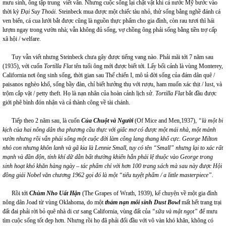
mưu sinh, ông tập trung viết văn. Nhưng cuộc sống lại chật vật khi cả nước Mỹ bước vào
thời kỳ
Đại Suy Thoái
. Steinbeck mua được một chiếc tàu nhỏ, thử sống bằng nghề đánh cá
ven biển, cá cua lưới bắt được cũng là nguồn thực phẩm cho gia đình, còn rau tươi thì hái
lượm ngay trong vườn nhà; vẫn không đủ sống, vợ chồng ông phải sống bằng tiền trợ cấp
xã hội / welfare.
Tuy vẫn viết nhưng Steinbeck chưa gây được tiếng vang nào. Phải mãi tới 7 năm sau
(1935), với cuốn
Tortilla Flat
tên tuổi ông mới được biết tới. Lấy bối cảnh là vùng Monterey,
California nơi ông sinh sống, thời gian sau Thế chiến I, mô tả đời sống của đám dân quê /
paisanos nghèo khổ, sống bầy đàn, chỉ biết hưởng thụ với rượu, ham muốn xác thịt / lust, và
trộm cắp vặt / petty theft. Họ là nạn nhân của hoàn cảnh lịch sử.
Tortilla Flat
bắt đầu được
giới phê bình đón nhận và cả thành công về tài chánh.
Tiếp theo 2 năm sau, là cuốn
Của Chuột và Người
(Of Mice and Men,1937),
“là một bi
kịch của hai nông dân tha phương cầu thực với giấc mơ có được một mái nhà, một mảnh
vườn nhưng rồi vẫn phải sống một cuộc đời làm công lang thang khổ cực. George Milton
nhỏ con nhưng khôn lanh và gã kia là Lennie Small, tuy có tên “Small” nhưng lại to xác rất
mạnh và đần độn, tính khí dữ dằn bất thường khiến hắn phải lệ thuộc vào George trong
sinh hoạt khó khăn hàng ngày – tác phẩm chỉ với hơn 100 trang sách mà sau này được Hội
đồng giải Nobel văn chương 1962 gọi đó là một “tiểu tuyệt phẩm / a little masterpiece”.
Rồi tới
Chùm Nho Uất Hận
(The Grapes of Wrath, 1939), kể chuyện về một gia đình
nông dân Joad từ vùng Oklahoma, do một
thảm nạn môi sinh Dust Bowl
mất hết trang trại
đất đai phải rời bỏ quê nhà di cư sang California, vùng đất của
“sữa và mật ngọt”
để mưu
tìm cuộc sống tốt đẹp hơn. Nhưng rồi họ đã phải đối đầu với vô vàn khó khăn, không có