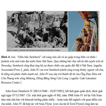
Hình 4:
trái, “Diều hâu Steinbeck” với súng nón sắt và áo giáp trong hầm cá nhân /
foxhole trên một trận địa miền Nam Việt Nam. Qua những bức thư viết từ tiền tuyến trên tờ
Newsday, Steinbeck công khai ủng hộ sự tham chiến của quân đội Mỹ ở Việt Nam.
[nguồn:
Associated Press ]
; phải,
John IV con trai Steinbeck (dưới cùng trong hình), ngược với cha,
là tiếng nói phản chiến mạnh mẽ, John IV sau này trở thành đệ tử của Ông Đạo Dừa nơi
Cồn Phụng trên sông Mekong, Đồng Bằng Sông Cửu Long.
[ nguồn: Gale Literature
Resource Center ]
John Ernst Steinbeck IV [06/12/1946 – 02/07/1991], hết thời gian quân dịch, được giải
ngũ ngày 07/12/1967. Chỉ một thời gian ngắn về Mỹ, năm 1968 John IV trở lại Việt Nam
như một nhà báo với khuynh hướng phản chiến – hoàn toàn đối nghịch với quan điểm của
cha mình. John IV đã hợp tác với Sean Flynn [con của tài tử Errol Flynn] cùng làm tại