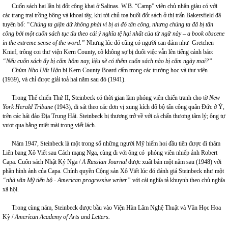
Cuốn sách hai lần bị đốt công khai ở Salinas. W.B. “Camp” viên chủ nhân giàu có với
các trang trại trồng bông và khoai tây, khi tới chủ toạ buổi đốt sách ở thị trấn Bakersfield đã
tuyên bố:
“Chúng ta giận dữ không phải vì bị ai đó tấn công, nhưng chúng ta đã bị tấn
công bởi một cuốn sách tục tĩu theo cái ý nghĩa tệ hại nhất của từ ngữ này – a book obscene
in the extreme sense of the word.”
Nhưng lúc đó cũng có người can đảm như Gretchen
Knief, trông coi thư viện Kern County, cô không sợ bị đuổi việc vẫn lên tiếng cảnh báo:
“Nếu cuốn sách ấy bị cấm hôm nay, liệu sẽ có thêm cuốn sách nào bị cấm ngày mai?”
Chùm Nho Uất Hận
bị Kern County Board cấm trong các trường học và thư viện
(1939), và chỉ được giải toả hai năm sau đó (1941).
Trong Thế chiến Thứ II, Steinbeck có thời gian làm phóng viên chiến tranh cho tờ
New
York Herald Tribune
(1943), đi sát theo các đơn vị xung kích đổ bộ tấn công quân Đức ở Ý,
trên các hải đảo Địa Trung Hải. Steinbeck bị thương trở về với cả chấn thương tâm lý; ông tự
vượt qua bằng miệt mài trong viết lách.
Năm 1947, Steinbeck là một trong số những người Mỹ hiếm hoi đầu tiên được đi thăm
Liên bang Xô Viết sau Cách mạng Nga, cùng đi với ông có phóng viên nhiếp ảnh Robert
Capa. Cuốn sách Nhật Ký Nga /
A Russian Journal
được xuất bản một năm sau (1948) với
phần hình ảnh của Capa. Chính quyền Cộng sản Xô Viết lúc đó đánh giá Steinbeck như một
“nhà văn Mỹ tiến bộ - American progressive writer”
với cái nghĩa tả khuynh theo chủ nghĩa
xã hội.
Trong cùng năm, Steinbeck được bầu vào Viện Hàn Lâm Nghệ Thuật và Văn Học Hoa
Kỳ /
American Academy of Arts and Letters.