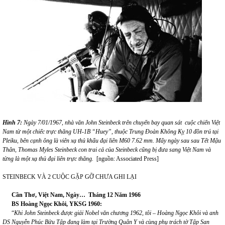
Hình 7:
Ngày 7/01/1967, nhà văn
John Steinbeck
trên chuyến bay
quan sát cuộc chiến Việt
Nam từ một
chiếc
trực thăng UH-1B “Huey”, thuộc Trung Đoàn Không Kỵ
10
đồn trú tại
Pleiku
, bên cạnh ông là viên xạ thủ khẩu đại liên
M60 7.62
mm. Mấy ngày sau sau
Tết Mậu
Thân,
Thomas Myles Steinbeck con trai cả của Steinbeck cũng bị đưa sang Việt Nam và
từng là một xạ thủ đại liên trực thăng.
[nguồn: Associated Press]
STEINBECK VÀ 2 CUỘC GẶP GỠ CHƯA GHI LẠI
Cần Thơ,
Việt Nam, Ngày… Tháng 12 Năm 1966
BS
Hoàng Ngọc Khôi,
YKSG 1960:
“
Khi
John Steinbeck được giải Nobel văn chương 1962
, tôi – Hoàng Ngọc Khôi và anh
DS Nguyễn Phúc Bửu Tập đang làm tại Trường Quân Y và cùng phụ trách tờ Tập San