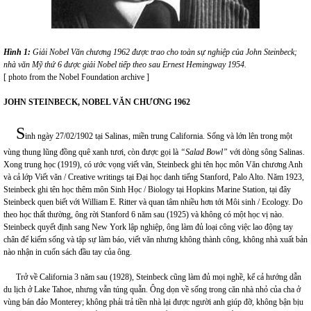
Hình 1:
Giải Nobel Văn chương 1962 được trao cho toàn sự nghiệp của John Steinbeck;
nhà văn Mỹ thứ 6 được giải Nobel tiếp theo sau Ernest Hemingway 1954.
[ photo from the Nobel Foundation archive ]
JOHN STEINBECK, NOBEL VĂN CHƯƠNG 1962
S
inh ngày 27/02/1902 tại Salinas, miền trung California. Sống và lớn lên trong một
vùng thung lũng đồng quê xanh tươi, còn được gọi là
“Salad Bowl”
với dòng sông Salinas.
Xong trung học (1919), có ước vọng viết văn, Steinbeck ghi tên học môn Văn chương Anh
và cả lớp Viết văn / Creative writings tại Đại học danh tiếng Stanford, Palo Alto. Năm 1923,
Steinbeck ghi tên học thêm môn Sinh Học / Biology tại Hopkins Marine Station, tại đây
Steinbeck quen biết với William E. Ritter và quan tâm nhiều hơn tới Môi sinh / Ecology. Do
theo học thất thường, ông rời Stanford 6 năm sau (1925) và không có một học vị nào.
Steinbeck quyết định sang New York lập nghiệp, ông làm đủ loại công việc lao động tay
chân để kiếm sống và tập sự làm báo, viết văn nhưng không thành công, không nhà xuất bản
nào nhận in cuốn sách đầu tay của ông.
Trở về California 3 năm sau (1928), Steinbeck cũng làm đủ mọi nghề, kể cả hướng dẫn
du lịch ở Lake Tahoe, nhưng vẫn túng quẫn. Ông dọn về sống trong căn nhà nhỏ của cha ở
vùng bán đảo Monterey; không phải trả tiền nhà lại được người anh giúp đỡ, không bận bịu