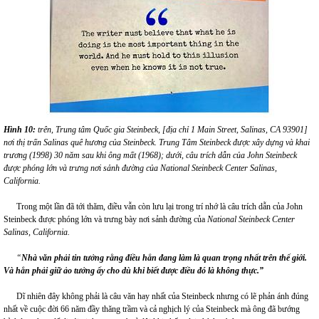
Hình 10:
trên, Trung tâm Quốc gia Steinbeck, [địa chỉ 1 Main Street, Salinas, CA 93901]
nơi thị trấn Salinas quê hương của Steinbeck. Trung Tâm Steinbeck được xây dựng và khai
trương (1998) 30 năm sau khi ông mất (1968); dưới, câu trích dẫn của John Steinbeck
được phóng lớn và trưng nơi sảnh đường của National Steinbeck Center Salinas,
California.
Trong một lần đã tới thăm, điều vẫn còn lưu lại trong trí nhớ là câu trích dẫn của John
Steinbeck được phóng lớn và trưng bày nơi sảnh đường của
National Steinbeck Center
Salinas, California.
“
Nhà văn phải tin tưởng rằng điều hắn đang làm là quan trọng nhất trên thế giới.
Và hắn phải giữ ảo tưởng ấy cho dù khi biết được điều đó là không thực.”
Dĩ nhiên đây không phải là câu văn hay nhất của Steinbeck nhưng có lẽ phản ánh đúng
nhất về cuộc đời 66 năm đầy thăng trầm và cả nghịch lý của Steinbeck mà ông đã bướng