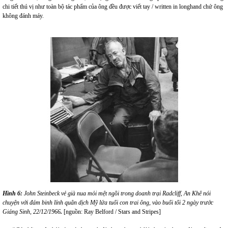
chi tiết thú vị như toàn bộ tác phẩm của ông đều được viết tay / written in longhand chứ ông
không đánh máy.
Hình 6:
John Steinbeck vẻ già nua mỏi mệt ngồi trong doanh trại Radcliff, An Khê nói
chuyện với đám binh lính quân dịch Mỹ lứa tuổi con trai ông, vào buổi tối 2 ngày trước
Giáng Sinh, 22/12/1966
.
[nguồn: Ray Belford / Stars and Stripes]