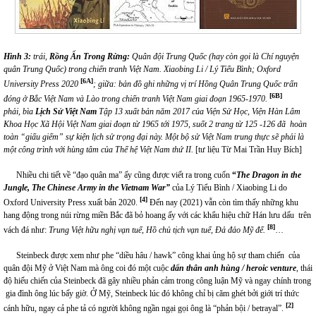
Hình 3:
trái,
Rồng Ẩn Trong Rừng:
Quân đội Trung Quốc (hay còn gọi là Chí nguyện
quân Trung Quốc) trong chiến tranh Việt Nam. Xiaobing Li / Lý Tiểu Bình; Oxford
[6A]
University Press 2020
; giữa: bản đồ ghi những vị trí Hồng Quân Trung Quốc trấn
[6B]
đóng ở Bắc Việt Nam và Lào trong chiến tranh Việt Nam giai đoạn 1965-1970.
phải, bìa
Lịch Sử Việt Nam
Tập 13 xuất bản năm 2017 của Viện Sử Học, Viện Hàn Lâm
Khoa Học Xã Hội Việt Nam giai đoạn từ 1965 tới 1975, suốt 2 trang từ 125 -126 đã hoàn
toàn “giấu giếm” sự kiện lịch sử trọng đại này. Một bộ sử Việt Nam trung thực sẽ phải là
một công trình với hùng tâm của Thế hệ Việt Nam thứ II.
[tư liệu Từ Mai Trần Huy Bích]
Nhiều chi tiết về “đạo quân ma” ấy cũng được viết ra trong cuốn
“
The Dragon in the
Jungle
,
The Chinese Army in the Vietnam War
”
của Lý Tiểu Bình / Xiaobing Li do
[4]
Oxford University Press xuất bản 2020.
Đến nay (2021) vẫn còn tìm thấy những khu
hang động trong núi rừng miền Bắc đã bỏ hoang ấy với các khẩu hiệu chữ Hán lưu dấu trên
[8]
vách đá như:
Trung Việt hữu nghị vạn tuế
,
Hồ chủ tịch vạn tuế
,
Đả đảo Mỹ đế
.
…
Steinbeck được xem như phe “diều hâu / hawk” công khai ủng hộ sự tham chiến của
quân đội Mỹ ở Việt Nam mà ông coi đó một cuộc
dấn thân anh hùng / heroic venture
, thái
độ hiếu chiến của Steinbeck đã gây nhiều phản cảm trong công luận Mỹ và ngay chính trong
gia đình ông lúc bấy giờ. Ở Mỹ, Steinbeck lúc đó không chỉ bị căm ghét bởi giới trí thức
[2]
cánh hữu, ngay cả phe tả có người không ngần ngại gọi ông là “phản bội / betrayal”.