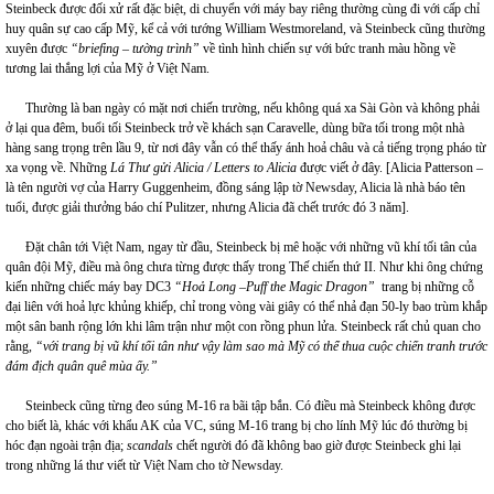
Steinbeck được đối xử rất đặc biệt, di chuyển với máy bay riêng thường cùng đi với cấp chỉ
huy quân sự cao cấp Mỹ, kể cả với tướng William Westmoreland, và Steinbeck cũng thường
xuyên được
“briefing – tường trình”
về tình hình chiến sự với bức tranh màu hồng về
tương lai thắng lợi của Mỹ ở Việt Nam.
Thường là ban ngày có mặt nơi chiến trường, nếu không quá xa Sài Gòn và không phải
ở lại qua đêm, buổi tối Steinbeck trở về khách sạn Caravelle, dùng bữa tối trong một nhà
hàng sang trọng trên lầu 9, từ nơi đây vẫn có thể thấy ánh hoả châu và cả tiếng trọng pháo từ
xa vọng về. Những
Lá Thư gửi Alicia /
Letters to Alicia
được viết ở đây. [Alicia Patterson –
là tên người vợ của Harry Guggenheim, đồng sáng lập tờ Newsday, Alicia là nhà báo tên
tuổi, được giải thưởng báo chí Pulitzer, nhưng Alicia đã chết trước đó 3 năm].
Đặt chân tới Việt Nam, ngay từ đầu, Steinbeck bị mê hoặc với những vũ khí tối tân của
quân đội Mỹ, điều mà ông chưa từng được thấy trong Thế chiến thứ II. Như khi ông chứng
kiến những chiếc máy bay DC3
“Hoả Long –Puff the Magic Dragon”
trang bị những cỗ
đại liên với hoả lực khủng khiếp, chỉ trong vòng vài giây có thể nhả đạn 50-ly bao trùm khắp
một sân banh rộng lớn khi lâm trận như một con rồng phun lửa. Steinbeck rất chủ quan cho
rằng,
“với trang bị vũ khí tối tân như vậy làm sao mà Mỹ có thể thua cuộc chiến tranh trước
đám địch quân quê mùa ấy.”
Steinbeck cũng từng đeo súng M-16 ra bãi tập bắn. Có điều mà Steinbeck không được
cho biết là, khác với khẩu AK của VC, súng M-16 trang bị cho lính Mỹ lúc đó thường bị
hóc đạn ngoài trận địa;
scandals
chết người đó đã không bao giờ được Steinbeck ghi lại
trong những lá thư viết từ Việt Nam cho tờ Newsday.