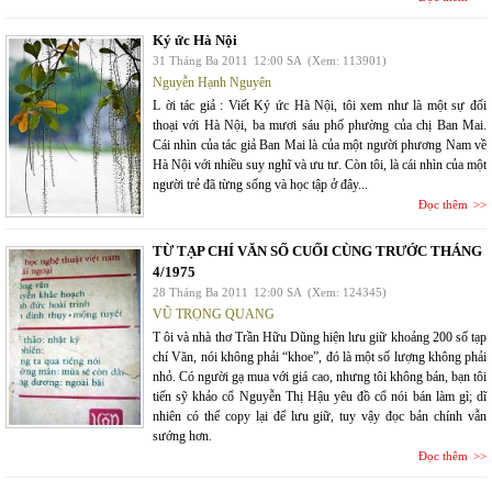
Ký ức Hà Nội
31 Tháng Ba 2011
12:00 SA
(Xem: 113901)
Nguyễn Hạnh Nguyên
L ời tác giả : Viết Ký ức Hà Nội, tôi xem như là một sự đối
thoại với Hà Nội, ba mươi sáu phố phường của chị Ban Mai.
Cái nhìn của tác giả Ban Mai là của một người phương Nam về
Hà Nội với nhiều suy nghĩ và ưu tư. Còn tôi, là cái nhìn của một
người trẻ đã từng sống và học tập ở đây...
Đọc thêm
TỪ TẠP CHÍ VĂN SỐ CUỐI CÙNG TRƯỚC THÁNG
4/1975
28 Tháng Ba 2011
12:00 SA
(Xem: 124345)
VŨ TRỌNG QUANG
T ôi và nhà thơ Trần Hữu Dũng hiện lưu giữ khoảng 200 số tạp
chí Văn, nói không phải “khoe”, đó là một số lượng không phải
nhỏ. Có người gạ mua với giá cao, nhưng tôi không bán, bạn tôi
tiến sỹ khảo cổ Nguyễn Thị Hậu yêu đồ cổ nói bán làm gì; dĩ
nhiên có thể copy lại để lưu giữ, tuy vậy đọc bản chính vẫn
sướng hơn.
Đọc thêm