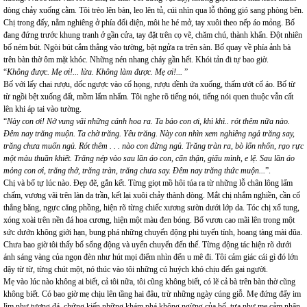
dòng chảy xuống cằm. Tôi trèo lên bàn, leo lên tủ, cúi nhìn qua lỗ thông gió sang phòng bên.
Chị trong đấy, nằm nghiêng ở phía đối diện, môi he hé mở, tay xuôi theo nếp áo mỏng. Bố
đang đứng trước khung tranh ở gần cửa, tay đặt trên cọ vẽ, chăm chú, thành khẩn. Đột nhiên
bố ném bút. Ngòi bút cắm thẳng vào tường, bật ngửa ra trên sàn. Bố quay về phía ảnh bà
trên bàn thờ ôm mặt khóc. Những nén nhang cháy gần hết. Khói tản đi tự bao giờ.
“
Không được. Mẹ ơi!... lừa. Không làm được. Mẹ ơi!...
”
Bố với lấy chai rượu, dốc ngược vào cổ họng, rượu dềnh ứa xuống, thấm ướt cổ áo. Bố từ
từ ngồi bệt xuống đất, mồm lẩm nhẩm. Tôi nghe rõ tiếng nói, tiếng nói quen thuộc vẫn cất
lên khi áp tai vào tường.
“
Này con ơi! Nở vung vãi những cánh hoa ra. Ta bảo con ơi, khì khì.. rót thêm nữa nào.
Đêm nay trăng muộn. Ta chờ trăng. Yêu trăng. Này con nhìn xem nghiêng ngả trăng say,
trăng chưa muốn ngủ. Rót thêm . . . nào con đừng ngủ. Trăng tràn ra, bò lổn nhổn, rạo rực
một màu thuần khiết. Trăng nép vào sau lần áo con, cẩn thận, giấu mình, e lệ. Sau lần áo
mỏng con ơi, trăng thở, trăng tràn, trăng chưa say. Đêm nay trăng thức muộn...
”.
Chị và bố tự lúc nào. Đẹp đẽ, gắn kết. Từng giọt mồ hôi túa ra từ những lỗ chân lông lấm
chấm, vương vãi trên làn da trần, kết lại xuôi chảy thành dòng. Mắt chị nhắm nghiền, cần cổ
thẳng băng, ngực căng phồng, hiện rõ từng chiếc xương sườn dưới lớp da. Tóc chị xổ tung,
xóng xoài trên nền đá hoa cương, hiện một màu đen bóng. Bố vươn cao mãi lên trong một
sức dướn không giới hạn, bung phá những chuyển động phi tuyến tính, hoang tàng mài dũa.
Chưa bao giờ tôi thấy bố sống động và uyển chuyển đến thế. Từng động tác hiện rõ dưới
ánh sáng vàng của ngọn đèn như hút mọi điểm nhìn đến u mê đi. Tôi cảm giác cái gì đó lớn
dậy từ từ, từng chút một, nó thúc vào tôi những cú huých khó chịu đến gai người.
Mẹ vào lúc nào không ai biết, cả tôi nữa, tôi cũng không biết, có lẽ cả bà trên bàn thờ cũng
không biết. Có bao giờ mẹ chịu lên tầng hai đâu, trừ những ngày cúng giỗ. Mẹ đứng đấy im
lìm như tượng đá, chứng kiến những khám phá không ngừng của bố, tựa như mẹ cảm nhận