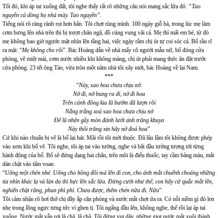
Tối đó, khi áp tai xuống đất, tôi nghe thấy rất rõ những câu nói mang sắc lửa đỏ:
“Tao
nguyền cả dòng họ nhà mày. Tao nguyền”.
Tiếng nói rõ ràng rành rọt hơn hẳn. Tôi chợt rùng mình. 100 ngày giỗ bà, trong lúc mẹ làm
cơm bưng lên nhà trên thì bị trượt chân ngã, đồ cúng vung vãi cả. Mẹ thì mất em bé, từ đó
mẹ không bao giờ ngước mặt nhìn lên tầng hai, việc ngày rằm chị út tự coi sóc cả. Bố rầu rĩ
ra mặt: “
Mẹ không cho rồi
”. Bác Hoàng dẫn về nhà mấy cô người mẫu nữ, bố đóng cửa
phòng, vẽ miệt mài, cơm nước nhiều khi không màng, chị út phải mang thức ăn đặt trước
cửa phòng. 23 tết ông Táo, vừa tròn một năm nhà tôi xây mới, bác Hoàng về lại Nam.
***
“
Này, sao hoa chưa chịu nở.
Nở đi, nở bung ra đi, nở đi hoa
Trên cánh đồng kia lũ bướm đã lượn rồi
Nắng trắng xoá sao hoa chưa chịu nở
Để lũ nhện gầy mòn đánh lưới ánh trăng khuya
Này thôi trăng xin hãy nở đoá hoa
”
Cứ khi nào chuẩn bị vẽ là bố lại hát. Mãi rồi tôi mới thuộc. Đã lâu lắm tôi không được phép
vào xem khi bố vẽ. Tôi nghe, tôi áp tai vào tường, nghe và bắt đầu tưởng tượng tới từng
hành động của bố. Bố sẽ đứng dạng hai chân, trên môi là điếu thuốc, tay cầm bảng màu, mắt
dán chặt vào tấm voan.
“
Uống một chén nhé. Uống cho hồng đôi má lên đi con, cho ánh mắt chuếnh choáng những
tia nhìn khác lạ và làn da thì hực lên sắc lửa. Đừng cười như thế, con hãy cứ quắc mắt lên,
nghiến chặt răng, phun phì phì. Chưa được, thêm chén nữa đi. Nữa
”
Tôi cảm nhận rõ hơi thở chị đầy ắp căn phòng và nước mắt chợt ứa ra. Có nỗi niềm gì đó len
nhẹ trong lồng ngực tưng tức vì ghen tị. Tôi ngẩng đầu lên, không nghe, thế rồi lại áp tai
xuống. Nước mắt vẫn rơi lã chã, lã chã. Tôi đứng vụt dậy, những giọt nước mắt xuôi thành