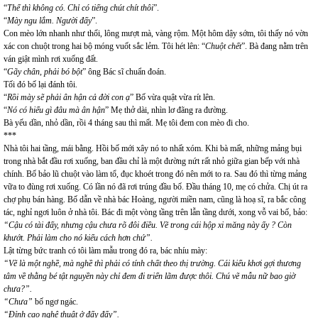
“
Thế thì không có. Chỉ có tiếng chút chít thôi
”.
“
Mày ngu lắm. Người đấy
”.
Con mèo lớn nhanh như thổi, lông mượt mà, vàng rộm. Một hôm dậy sớm, tôi thấy nó vờn
xác con chuột trong hai bộ móng vuốt sắc lẻm. Tôi hét lên: “
Chuột chết
”. Bà đang nằm trên
ván giật mình rơi xuống đất.
“
Gãy chân, phải bó bột
” ông Bác sĩ chuẩn đoán.
Tối đó bố lại đánh tôi.
“
Rồi mày sẽ phải ân hận cả đời con ạ
” Bố vừa quật vừa rít lên.
“
Nó có hiểu gì đâu mà ân hận
” Mẹ thở dài, nhìn lơ đãng ra đường.
Bà yếu dần, nhỏ dần, rồi 4 tháng sau thì mất. Mẹ tôi đem con mèo đi cho.
***
Nhà tôi hai tầng, mái bằng. Hồi bố mới xây nó to nhất xóm. Khi bà mất, những mảng bụi
trong nhà bắt đầu rơi xuống, ban đầu chỉ là một đường nứt rất nhỏ giữa gian bếp với nhà
chính. Bố bảo lũ chuột vào làm tổ, đục khoét trong đó nên mới to ra. Sau đó thì từng mảng
vữa to đùng rơi xuống. Có lần nó đã rơi trúng đầu bố. Đầu tháng 10, mẹ có chửa. Chị út ra
chợ phụ bán hàng. Bố dẫn về nhà bác Hoàng, người miền nam, cũng là hoạ sĩ, ra bắc công
tác, nghỉ ngơi luôn ở nhà tôi. Bác đi một vòng tầng trên lẫn tầng dưới, xong vỗ vai bố, bảo:
“Cậu có tài đấy, nhưng cậu chưa rõ đôi điều. Vẽ trong cái hộp xi măng này ấy ? Còn
khướt. Phải làm cho nó kiểu cách hơn chứ”.
Lật từng bức tranh có tôi làm mẫu trong đó ra, bác nhíu mày:
“Vẽ là một nghề, mà nghề thì phải có tính chất theo thị trường. Cái kiểu khơi gợi thương
tâm về thằng bé tật nguyền này chỉ đem đi triển lãm được thôi. Chú vẽ mẫu nữ bao giờ
chưa?”.
“Chưa”
bố ngơ ngác.
“Đỉnh cao nghệ thuật ở đấy đấy”.