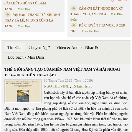
Đọc thêm
CÁI CHẾT KHÔNG CÓ ĐÁM
CÁM ƠN ĐẤT NƯỚC HOA KỲ -
TANG
Minh Hạo
THANK YOU, AMERICA
Trần Kiêm
Việt Nam- THÁNG TƯ: KHI MỘT
Đoàn
NGÀY LÀ LỄ, NHƯNG CŨNG LÀ
KỂ CHUYỆN FIFA WORLD CUP
TANG
Minh Hạo
2026
Phan Tấn Uẩn
Tin Sách
Chuyển Ngữ
Video & Audio : Nhạc & . . .
Đọc Sách - Mạn Đàm
THẾ GIỚI SÁNG TẠO CỦA MIỀN NAM VIỆT NAM VÀ HẢI NGOẠI
1954 – ĐẾN HIỆN TẠI – TẬP 1
13 Tháng Tám 2025
(Xem: 12059)
NGÔ THẾ VINH
,
TS Eric Henry
Cuốn sách này là bản dịch tuyển tập những bút ký cá nhân,
văn học và báo chí về các nhân vật Việt Nam đã có những
đóng góp đáng kể cho văn học, nghệ thuật và khoa học.
Đây là một nguồn tư liệu phong phú về lịch sử xã hội, văn hóa và chính trị của miền
Nam Việt Nam, đồng thời khắc họa sự nghiệp của từng nhân vật. Phần lớn những người
được đề cập nổi bật trong giai đoạn 1954 – 1975. Sau khi miền Nam thất thủ vào tay lực
lượng miền Bắc năm 1975, hầu hết họ đều bị giam giữ nhiều năm trong các trại cải tạo
cộng sản. Đến thập niên 1980, một số người đã sang Hoa Kỳ và đa phần vẫn tiếp tục