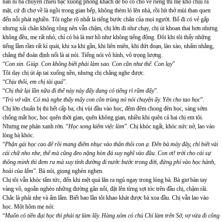
năn nỉ bà chuyển chiếu bạc xuống phòng khách để bố có chỗ vẽ riêng thì mẹ khó chịu ra
mặt, cứ đi chợ về là ngồi trong gian bếp, không thèm ló lên nhà, rồi hít thở mùi than quen
đến nỗi phát nghiền. Tôi nghe rõ nhất là tiếng bước chân của mọi người. Bố đi có vẻ gấp
nhưng xải chân không rộng nên vẫn chậm, chị lớn đi như chạy, chị út khoan thai hơn nhưng
không đều, mẹ rất nhỏ, chỉ có bà là mơ hồ như không tiếng động. Đôi khi tôi thấy những
tiếng lầm rầm rất kì quái, khi xa khi gần, khi liên miên, khi đứt đoạn, lào xào, nhấm nhẳng,
chẳng thể đoán định nổi là ai nói. Tiếng nói vô hình, vô trọng lượng.
“
Con xin. Giúp. Con không biết phải làm sao. Con cần như thế. Con lạy
”
Tôi dạy chị út áp tai xuống nền, nhưng chị chẳng nghe được.
“
Chịu thôi, em chị tài quá
”.
“
Chị thử lại lần nữa đi thế này này đấy đang có tiếng rì rầm đấy
”.
“
Trò vớ vẩn. Có mà nghe thấy mấy con côn trùng nó nói chuyện ấy. Yên cho tao học
”.
Chị lớn chuẩn bị thi hết cấp ba, chị vùi đầu vào học, đêm đêm chong đèn học, sáng sớm
chống mắt học, học quên thời gian, quên không gian, nhiều khi quên cả hai chị em tôi.
Nhưng mẹ phán xanh rờn. “
Học xong kiếm việc làm
”. Chị khóc ngất, khóc nức nở, lao vào
lòng bà khóc.
“
Phận gái học cao để rồi mang điếm nhục vào thân thôi con ạ. Đến bà mày đây, chỉ biết vài
cái chữ nho nhe, thế mà cũng đeo nặng hòn đá suy nghĩ vào đầu. Con ơi! trời cho cái sự
thông minh thì đem ra mà suy tính đường đi nước bước trong đời, đừng phí vào học hành,
hoài của lắm
”. Bà nói, giọng nghèn nghẹn.
Chị tôi vẫn khóc tấm tức, đến khi mệt quá lăn ra ngủ ngay trong lòng bà. Bà giơ bàn tay
vàng võ, ngoằn nghèo những đường gân nổi, đặt lên từng sợi tóc trên đầu chị, chậm rãi.
Chắc là phải nhẹ và ấm lắm. Biết bao lần tôi khao khát được bà xoa đầu. Chị vẫn lao vào
học. Một hôm mẹ nói:
“
Muốn có tiền đại học thì phải tự làm lấy. Hàng xóm có chú Chí làm trên Sở, vợ vừa đi công