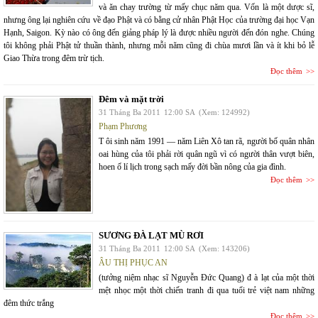
và ăn chay trường từ mấy chục năm qua. Vốn là một dược sĩ,
nhưng ông lại nghiên cứu về đạo Phật và có bằng cử nhân Phật Học của trường đại học Vạn
Hạnh, Saigon. Kỳ nào có ông đến giảng pháp lý là được nhiều người đến đón nghe. Chúng
tôi không phải Phật tử thuần thành, nhưng mỗi năm cũng đi chùa mươi lần và ít khi bỏ lễ
Giao Thừa trong đêm trừ tịch.
Đọc thêm
Đêm và mặt trời
31 Tháng Ba 2011
12:00 SA
(Xem: 124992)
Phạm Phương
T ôi sinh năm 1991 — năm Liên Xô tan rã, người bố quân nhân
oai hùng của tôi phải rời quân ngũ vì có người thân vượt biên,
hoen ố lí lịch trong sạch mấy đời bần nông của gia đình.
Đọc thêm
SƯƠNG ĐÀ LẠT MÙ RƠI
31 Tháng Ba 2011
12:00 SA
(Xem: 143206)
ÂU THỊ PHỤC AN
(tưởng niệm nhạc sĩ Nguyễn Đức Quang) đ à lạt của một thời
mệt nhọc một thời chiến tranh đi qua tuổi trẻ việt nam những
đêm thức trắng
Đọc thêm