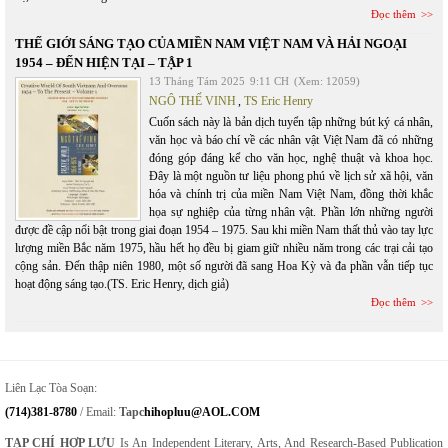
Đọc thêm
THẾ GIỚI SÁNG TẠO CỦA MIỀN NAM VIỆT NAM VÀ HẢI NGOẠI
1954 – ĐẾN HIỆN TẠI – TẬP 1
13 Tháng Tám 2025
9:11 CH
(Xem: 12059)
NGÔ THẾ VINH
,
TS Eric Henry
Cuốn sách này là bản dịch tuyển tập những bút ký cá nhân,
văn học và báo chí về các nhân vật Việt Nam đã có những
đóng góp đáng kể cho văn học, nghệ thuật và khoa học.
Đây là một nguồn tư liệu phong phú về lịch sử xã hội, văn
hóa và chính trị của miền Nam Việt Nam, đồng thời khắc
họa sự nghiệp của từng nhân vật. Phần lớn những người
được đề cập nổi bật trong giai đoạn 1954 – 1975. Sau khi miền Nam thất thủ vào tay lực
lượng miền Bắc năm 1975, hầu hết họ đều bị giam giữ nhiều năm trong các trại cải tạo
cộng sản. Đến thập niên 1980, một số người đã sang Hoa Kỳ và đa phần vẫn tiếp tục
hoạt động sáng tạo.(TS. Eric Henry, dịch giả)
Đọc thêm
Liên Lạc Tòa Soạn:
(714)381-8780
/ Email:
Tapc
Hihopluu@AOL.COM
TẠP CHÍ HỢP LƯU
Is An Independent Literary, Arts, And Research-Based Publication