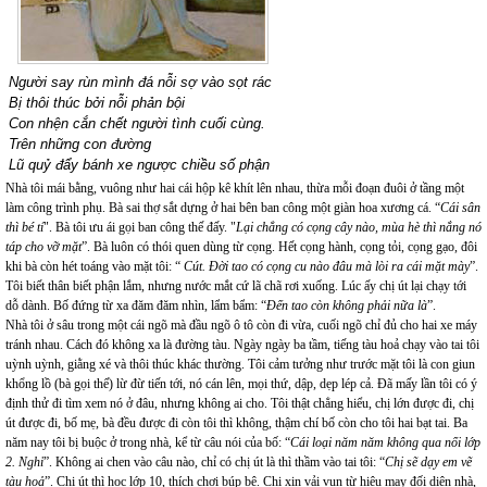
Người say rùn mình đá nỗi sợ vào sọt rác
Bị thôi thúc bởi nỗi phản bội
Con nhện cắn chết người tình cuối cùng.
Trên những con đường
Lũ quỷ đẩy bánh xe ngược chiều số phận
Nhà tôi mái bằng, vuông như hai cái hộp kê khít lên nhau, thừa mỗi đoạn đuôi ở tầng một
làm công trình phụ. Bà sai thợ sắt dựng ở hai bên ban công một giàn hoa xương cá. “
Cái sân
thì bé tí
". Bà tôi ưu ái gọi ban công thế đấy. "
Lại chẳng có cọng cây nào, mùa hè thì nắng nó
táp cho vỡ mặt
”. Bà luôn có thói quen dùng từ cọng. Hết cọng hành, cọng tỏi, cọng gạo, đôi
khi bà còn hét toáng vào mặt tôi: “
Cút. Đời tao có cọng cu nào đâu mà lòi ra cái mặt mày
”.
Tôi biết thân biết phận lắm, nhưng nước mắt cứ lã chã rơi xuống. Lúc ấy chị út lại chạy tới
dỗ dành. Bố đứng từ xa đăm đăm nhìn, lẩm bẩm: “
Đến tao còn không phải nữa là
”.
Nhà tôi ở sâu trong một cái ngõ mà đầu ngõ ô tô còn đi vừa, cuối ngõ chỉ đủ cho hai xe máy
tránh nhau. Cách đó không xa là đường tàu. Ngày ngày ba tầm, tiếng tàu hoả chạy vào tai tôi
uỳnh uỳnh, giằng xé và thôi thúc khác thường. Tôi cảm tưởng như trước mặt tôi là con giun
khổng lồ (bà gọi thế) lừ đừ tiến tới, nó cán lên, mọi thứ, dập, dẹp lép cả. Đã mấy lần tôi có ý
định thử đi tìm xem nó ở đâu, nhưng không ai cho. Tôi thật chẳng hiểu, chị lớn được đi, chị
út được đi, bố mẹ, bà đều được đi còn tôi thì không, thậm chí bố còn cho tôi hai bạt tai. Ba
năm nay tôi bị buộc ở trong nhà, kể từ câu nói của bố: “
Cái loại năm năm không qua nổi lớp
2. Nghỉ
”. Không ai chen vào câu nào, chỉ có chị út là thì thầm vào tai tôi: “
Chị sẽ dạy em vẽ
tàu hoả
”. Chị út thì học lớp 10, thích chơi búp bê. Chị xin vải vụn từ hiệu may đối diện nhà,