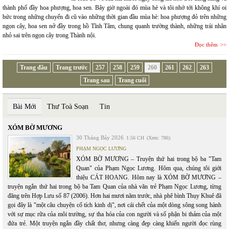
thành phố đầy hoa phượng, hoa sen. Bây giờ ngoài đó mùa hè và tôi nhớ tới không khí oi
bức trong những chuyến đi cũ vào những thời gian đầu mùa hè: hoa phượng đỏ trên những
ngọn cây, hoa sen nở đầy trong hồ Tĩnh Tâm, chung quanh trường thành, những trái nhãn
nhỏ sai trên ngọn cây trong Thành nội.
Đọc thêm
Trang đầu
Trang trước
257
258
259
260
261
262
263
Trang sau
Trang cuối
Bài Mới
Thư Toà Soạn
Tin
XÓM BỜ MƯƠNG
30 Tháng Bảy 2026
1:56 CH
(Xem: 786)
PHẠM NGỌC LƯƠNG
XÓM BỜ MƯƠNG – Truyện thứ hai trong bộ ba "Tam
Quan" của Phạm Ngọc Lương. Hôm qua, chúng tôi giới
thiệu CÁT HOANG. Hôm nay là XÓM BỜ MƯƠNG –
truyện ngắn thứ hai trong bộ ba Tam Quan của nhà văn trẻ Phạm Ngọc Lương, từng
đăng trên Hợp Lưu số 87 (2006). Hơn hai mươi năm trước, nhà phê bình Thụy Khuê đã
gọi đây là "một câu chuyện cổ tích kinh dị", nơi cái chết của một dòng sông song hành
với sự mục rữa của môi trường, sự tha hóa của con người và số phận bi thảm của một
đứa trẻ. Một truyện ngắn đầy chất thơ, nhưng càng đẹp càng khiến người đọc rùng