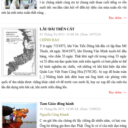
l úc chúng mình cùng ưu tư chung một đoạn cuối tiếng ve rền
nuối tiếc em lẩm cẩm hỏi về điều kỳ diệu của mùa xuân tôi vội
nén lại một mùa xuân thất sủng...
Đọc thêm
LÂU ĐÀI TRÊN CÁT
01 Tháng Tư 2011
12:00 SA
(Xem: 107523)
CHÍNH ĐẠO
T ừ ngày 7/3/1975, khi Văn Tiến Dũng bắt đầu cô lập Ban Mê
Thuột, tới ngày 30/4/1975, khi Dương Văn Minh tuyên bố đầu
hàng, vừa chẵn 55 ngày. Thật khó ngờ chỉ trong vòng 55 ngày
và 55 đêm mà đạo quân hơn một triệu người–có hơn phần tư thế
kỷ kinh nghiệm tác chiến, với những vũ khí khá hiện đại như
Quân Lực Việt Nam Cộng Hòa [VNCH]– bị sụp đổ hoàn toàn
[...] Những hình ảnh điên loạn mà ống kính các phóng viên
quốc tế thu nhận được chẳng khác cảnh vỡ đê trước con nước lũ, hay sự sụp đổ của một tòa
lâu đài dựng trên bãi cát, khi nước triều dâng lên.
Đọc thêm
Tam Giáo đồng hành
31 Tháng Ba 2011
12:00 SA
(Xem: 116055)
Nguyễn Công Khanh
C on gái lớn của chúng tôi lấy chồng đã nhiều năm, có hai con.
Ông bà thông gia theo đạo Phật. Ông là cư sĩ của một đạo tràng