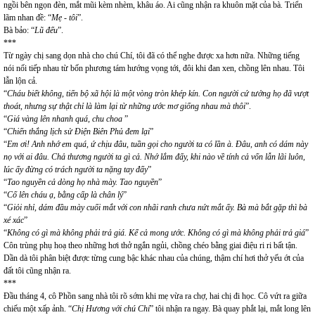
ngồi bên ngọn đèn, mắt mũi kèm nhèm, khâu áo. Ai cũng nhận ra khuôn mặt của bà. Triển
lãm nhan đề: “
Mẹ - tôi
”.
Bà bảo: “
Lũ đểu
”.
***
Từ ngày chị sang dọn nhà cho chú Chí, tôi đã có thể nghe được xa hơn nữa. Những tiếng
nói nối tiếp nhau từ bốn phương tám hướng vọng tới, đôi khi đan xen, chồng lên nhau. Tôi
lẫn lộn cả.
“
Cháu biết không, tiến bộ xã hội là một vòng tròn khép kín. Con người cứ tưởng họ đã vượt
thoát, nhưng sự thật chỉ là làm lại từ những ước mơ giống nhau mà thôi
”.
“
Giá vàng lên nhanh quá, chu choa
”
“
Chiến thắng lịch sử Điện Biên Phủ đem lại
”
“
Em ơi! Anh nhớ em quá, ứ chịu đâu, tuần gọi cho người ta có lần à. Đâu, anh có dám này
nọ với ai đâu. Chả thương người ta gì cả. Nhớ lắm đấy, khi nào về tính cả vốn lẫn lãi luôn,
lúc ấy đừng có trách người ta nặng tay đấy
”
“
Tao nguyền cả dòng họ nhà mày. Tao nguyền
”
“
Cố lên cháu ạ, bằng cấp là chân lý
”
“
Giỏi nhỉ, dám đầu mày cuối mắt với con nhãi ranh chưa nứt mắt ấy. Bà mà bắt gặp thì bà
xé xác
”
“
Không có gì mà không phải trả giá. Kể cả mong ước. Không có gì mà không phải trả giá
”
Côn trùng phụ hoạ theo những hơi thở ngắn ngủi, chồng chéo bằng giai điệu ri ri bất tận.
Dần dà tôi phân biệt được từng cung bậc khác nhau của chúng, thậm chí hơi thở yếu ớt của
đất tôi cũng nhận ra.
***
Đầu tháng 4, cô Phồn sang nhà tôi rõ sớm khi mẹ vừa ra chợ, hai chị đi học. Cô vứt ra giữa
chiếu một xấp ảnh. “
Chị Hương với chú Chí
” tôi nhận ra ngay. Bà quay phắt lại, mắt long lên