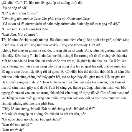
giận dữ. “
Cút
”. Tôi liền trèo lên gác, áp tai xuống dưới đất.
“
Vợ nó sắp về rồi
”
“
Đừng dính cháu tôi vào
”
“
Tốn công lắm mới có được đấy, phải chơi nó vố này mới được
”
“
Cô cứ ăn cả đi, nhưng thêm ai nhìn thấy những tấm hình này, tôi thí mạng già đấy
”
“
U yên tâm. Con là đứa biết điều
”
“
Chả dám. Mời cô nước
”.
Tối, bố túm tóc chị cả quật túi bụi. Bà không nói thêm câu gì. Mẹ ngồi trên ghế, nghiến răng:
“
Tình yêu. Giời ơi! Cũng tình yêu cơ đấy. Cũng cho tất cơ đấy. Giời ơi!
”.
Không biết chuyện gì xảy ra sau đó, nhưng chị cả tôi xanh rớt ra, nằm liệt giường, mãi mới
chịu dậy. Đến tháng 7, chị đi thi đại học đỗ, tháng 9 lên trường rồi từ đó chẳng về nhà nữa.
Mắt bà sau bận đó kém dần, cứ chốc chốc đưa tay dụi là ghèn lại thi nhau ra. Cô Hiền làm
bác sĩ trong bệnh viện chạy sang bảo đừng dùng ống tay áo quệt lên mắt, mất vệ sinh lắm.
Bà nghe theo được mấy tiếng rồi lại quen nết. Cô Hiền bảo thế thì chịu thôi. Mắt bà kém đến
nỗi đeo kính cũng chẳng thể thấy quân bài, mà cờ bạc thảy đều gian trá cả. Hội tự giải tán.
Bà chuyển sang đánh đề, cứ chiều 4h là bà lại đi ra đầu ngõ ngồi tán chuyện, tính toán số
má, rồi cầm mảnh giấy nhỏ đi về. Tính bà càng gở. Bà bỏ giường, nằm trên mảnh ván bắc
ngang từ cửa sổ vào lan can trong nhà mà bố vẫn dùng để đựng đồ vẽ. Cửa sổ mở toang mà
lại chẳng có màn miếc gì, từng đàn muỗi, từng đàn bay vào, đốt bà dọc theo mình bên trái
lẩn mẩn những nốt nhỏ như phát ban.
“
Thây kệ cha chúng, bà nói. Đốt no thì chóng chết. Trò đời nó thế
”.
Một tối, tôi đang áp tai xuống nền nhà thì bà cúi xát đầu, hỏi:
“
Có nghe chuột nói chuyện bao giờ chưa
?”
“
Như thế nào hả bà?
”
“
Như người ấy
”