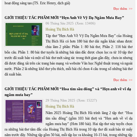
hoạt động sáng tạo.(TS. Eric Henry, dịch giả)
Đọc thêm
GIỚI THIỆU TÁC PHẨM MỚI “Hẹn Anh Về Vỹ Dạ Ngắm Mưa Bay”
06 Tháng Sáu 2025
(Xem: 13406)
Hoàng Thị Bích Hà
Tập thơ “Hẹn Anh Về Vỹ Dạ Ngắm Mưa Bay” của Hoàng
Thị Bích Hà có hơn 180 bài thơ dài ngắn khác nhau được
chia làm 2 phần: Phần 1: 80 bài thơ, Phần 2: 116 bài thơ
bốn câu. Phần 1: 80 bài thơ tuyển là những bài tâm đắc được chọn lọc ra từ 10 tập thơ
trước đã xuất bản và một số bài thơ mới sáng tác trong thời gian gần đây, chưa in nhưng
đã được đăng tải trên các trang báo mạng và website Văn học Nghệ thuật trong và ngoài
nước. Phần 2 là những khổ thơ yêu thích, mỗi bài chỉ chon 4 câu trong số những bài thơ
đã xuất bản.
Đọc thêm
GIỚI THIỆU TÁC PHẨM MỚI “Hoa tím sầu đông” và “Hẹn anh về vĩ dạ
ngắm mưa bay”
29 Tháng Năm 2025
(Xem: 15227)
Hoàng Thị Bích Hà
Năm 2025 Hoàng Thị Bích Hà trình làng 2 tập thơ: “Hoa
tím sầu đông” (gồm 103 bài thơ) và “Hẹn anh về vĩ dạ
ngắm mưa bay” (Hơn 180 bài). Hai tập thơ này tuyển chọn
ra những bài thơ tâm đắc của Hoàng Thị Bích Hà trong 10 tập thơ đã xuất bản từ mấy
năm trước đây. Những tập gồm 50 bài, mỗi tập lọc ra khoảng 10-15 bài, trong những tập