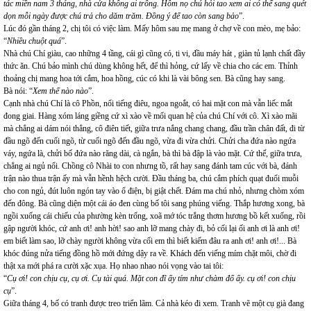
tác miền nam 3 tháng, nhà cửa không ai trông. Hôm nọ chú hỏi tao xem ai có thể sang quét
dọn mỗi ngày được chú trả cho dăm trăm. Đồng ý để tao còn sang bảo
”.
Lúc đó gần tháng 2, chị tôi có việc làm. Mấy hôm sau mẹ mang ở chợ về con mèo, mẹ bảo:
“
Nhiều chuột quá
”.
Nhà chú Chí giàu, cao những 4 tầng, cái gì cũng có, ti vi, đầu máy hát , giàn tủ lạnh chất đầy
thức ăn. Chú bảo mình chú dùng không hết, để thì hỏng, cứ lấy về chia cho các em. Thỉnh
thoảng chị mang hoa tới cắm, hoa hồng, cúc có khi là vài bông sen. Bà cũng hay sang.
Bà nói: “
Xem thế nào nào
”.
Cạnh nhà chú Chí là cô Phồn, nổi tiếng điêu, ngoa ngoắt, có hai mặt con mà vẫn liếc mắt
đong giai. Hàng xóm láng giềng cứ xì xào về mối quan hệ của chú Chí với cô. Xì xào mãi
mà chẳng ai dám nói thẳng, cô điên tiết, giữa trưa nắng chang chang, đầu trần chân đất, đi từ
đầu ngõ đến cuối ngõ, từ cuối ngõ đến đầu ngõ, vừa đi vừa chửi. Chửi cha đứa nào ngứa
váy, ngứa là, chửi bố đứa nào răng dài, cà ngắn, bà thì bà đập là vào mặt. Cứ thế, giữa trưa,
chẳng ai ngủ nổi. Chồng cô Nhài to con nhưng tồ, rất hay sang đánh tam cúc với bà, đánh
trận nào thua trận ấy mà vẫn hềnh hệch cười. Đầu tháng ba, chú cắm phích quạt đuổi muỗi
cho con ngủ, đút luôn ngón tay vào ổ điện, bị giật chết. Đám ma chú nhỏ, nhưng chòm xóm
đến đông. Bà cũng diện một cái áo đen cùng bố tôi sang phúng viếng. Thắp hương xong, bà
ngồi xuống cái chiếu của phường kèn trống, xoã mớ tóc trắng thơm hương bồ kết xuống, rồi
gập người khóc, cứ anh ơi! anh hời! sao anh lỡ mang chày đi, bỏ cối lại ối anh ơi là anh ơi!
em biết làm sao, lỡ chày người không vừa cối em thì biết kiếm đâu ra anh ơi! anh ơi!... Bà
khóc đúng nửa tiếng đồng hồ mới đứng dậy ra về. Khách đến viếng mím chặt môi, chờ đi
thật xa mới phá ra cười xặc xụa. Họ nhao nhao nói vọng vào tai tôi:
“
Cụ ơi! con chịu cụ, cụ ơi. Cụ tài quá. Mặt con đĩ ấy tím như chàm đổ ấy. cụ ơi! con chịu
cụ
”.
Giữa tháng 4, bố có tranh được treo triển lãm. Cả nhà kéo đi xem. Tranh vẽ một cụ già đang