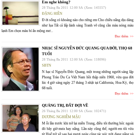
Em nghe không?
28 Tháng Ba 2011
12:00 SA
(Xem: 145557)
ĐẶNG HIỀN
Đ ời sống có khoảng nào cho riêng em Cho chiều nắng dịu dàng
như lụa Tất cả lấp lánh sáng Tranh vẽ cũng cần màu nóng màu
lạnh Em chọn màu bí ẩn mộng mơ...
Đọc thêm
NHẠC SĨ NGUYỄN ĐỨC QUANG QUA ĐỜI, THỌ 68
TUỔI
28 Tháng Ba 2011
12:00 SA
(Xem: 118096)
SBTN
N hạc sĩ Nguyễn Đức Quang, một trong những người sáng lập
Phong Trào Du Ca Việt Nam hồi thập niên 1960, vừa qua đời
lúc 4 giờ sáng ngày 27 tháng 3 nhật tại California, Hoa Kỳ, thọ
68 tuổi.
Đọc thêm
QUẢNG TRỊ, ĐẤT ĐỢI VỀ
26 Tháng Ba 2011
12:00 SA
(Xem: 102471)
DƯƠNG NGHIỄM MẬU
M ỗi lần trước khi trở lại miền Trung, điều tôi thường hỏi: ngoài
đó bây giờ mưa hay nắng. Lần này cũng thế, người em tôi vừa
từ Huế trở về sau hai mươi ngày công tác nói: trời đang nắng và