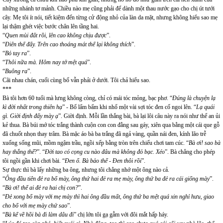
những nhánh tơ mảnh. Chiều nào mẹ cũng phải để dành một thau nước gạo cho chị út tưới
cây. Mẹ tôi ít nói, tiết kiệm đến từng cử động nhỏ của làn da mặt, nhưng không hiểu sao mẹ
lại thậm ghét việc bước chân lên tầng hai.
“
Quen mùi đất rồi, lên cao không chịu được
”.
“
Điên thế đấy. Trên cao thoáng mát thế lại không thích
”.
“
Bỏ tay ra
”.
“
Thôi nữa mà. Hôm nay tớ mệt quá
”.
“
Buông ra
”.
Cãi nhau chán, cuối cùng bố vẫn phải ở dưới. Tôi chả hiểu sao.
***
Bà tôi hơn 60 tuổi mà lưng không còng, chỉ có mái tóc mỏng, bạc phơ. “
Đúng là chuyện lạ
kì đời nhất trong thiên hạ
” - Bố lẩm bẩm khi nhổ một vài sợi tóc đen cố ngoi lên. “
Lạ quái
gì. Giời định đấy mày ạ
”. Giời định. Mỗi lần thắng bài, bà lại lôi câu này ra nói như thể an ủi
kẻ thua. Bà búi mớ tóc trắng thành cuộn con con đằng sau gáy, xiên qua bằng một cái que gỗ
đã chuốt nhọn thay trâm. Bà mặc áo bà ba trắng đã ngả vàng, quần nái đen, kính lão trễ
xuống sống mũi, mồm ngậm trầu, ngồi xếp bằng tròn trên chiếu chơi tam cúc. “
Bà ơi! sao bà
hay thắng thế
?”. “
Đời tao có cọng cu nào đâu mà không đỏ bạc. Xéo
”. Bà chẳng cho phép
tôi ngồi gần khi chơi bài. “
Đen ố. Bà bảo thế - Đen thôi rồi
”.
Sự thực thì bà lấy những ba ông, nhưng tôi chẳng nhớ một ông nào cả.
“
Ông đầu tiên đẻ ra bố mày, ông thứ hai đẻ ra mẹ mày, ông thứ ba đẻ ra cái giống mày
”.
“
Bà ơi! thế ai đẻ ra hai chị con?
”.
“
Đẻ xong bố mày với mẹ mày thì hai ông đầu mất, ông thứ ba mệt quá xin nghỉ hưu, giao
cho bố với mẹ mày chứ sao
”.
“
Bà kể về hồi bà đi làm dâu đi
” chị lớn tôi gạ gẫm với đôi mắt hấp háy.