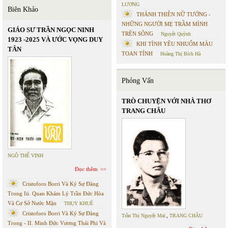
LƯƠNG
Biên Khảo
THÁNH THIÊN NỮ TƯỚNG -
NHỮNG NGƯỜI MẸ TRẦM MÌNH
GIÁO SƯ TRẦN NGỌC NINH
TRÊN SÔNG
Nguyệt Quỳnh
1923 -2025 VÀ ƯỚC VỌNG DUY
KHI TÌNH YÊU NHUỐM MÀU
TÂN
TOAN TÍNH
Hoàng Thị Bích Hà
Phỏng Vấn
TRÒ CHUYỆN VỚI NHÀ THƠ
TRANG CHÂU
NGÔ THẾ VINH
Đọc thêm
Cristoforo Borri Và Ký Sự Đàng
Trong Iii. Quan Khám Lý Trần Đức Hòa
Và Cơ Sở Nước Mặn
THỤY KHUÊ
Cristoforo Borri Và Ký Sự Đàng
Trần Thị Nguyệt Mai
,
TRANG CHÂU
Trong - II. Minh Đức Vương Thái Phi Và