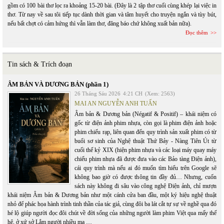
gồm có 100 bài thơ lọc ra khoảng 15-20 bài. (Đây là 2 tập thơ cuối cùng khép lại việc in
thơ. Từ nay về sau tôi tiếp tục dành thời gian và tâm huyết cho truyện ngắn và tùy bút,
nếu bất chợt có cảm hứng thì vẫn làm thơ, đăng báo chứ không xuất bản nữa).
Đọc thêm
Tin sách & Trích đoạn
ÂM BẢN VÀ DƯƠNG BẢN (phần 1)
26 Tháng Sáu 2026
4:21 CH
(Xem: 2563)
MAI AN NGUYỄN ANH TUẤN
Âm bản & Dương bản (Négatif & Positif) – khái niệm có
gốc từ điện ảnh phim nhựa, còn gọi là phim điện ảnh hoặc
phim chiếu rạp, liên quan đến quy trình sản xuất phim có từ
buổi sơ sinh của Nghệ thuật Thứ Bảy - Nàng Tiên Út từ
cuối thế kỷ XIX (hiện phim nhựa và các loại máy quay máy
chiếu phim nhựa đã được đưa vào các Bảo tàng Điện ảnh),
cái quy trình mà nếu ai đó muốn tìm hiểu trên Google sẽ
không bao giờ có được thông tin đầy đủ… Nhưng, cuốn
sách này không đi sâu vào công nghệ Điện ảnh, chỉ mượn
khái niệm Âm bản & Dương bản như một cánh cửa ban đầu, một ký hiệu nghệ thuật
nhỏ để phác họa hành trình tinh thần của tác giả, cùng đôi ba lát cắt tự sự về nghề qua đó
hé lộ giúp người đọc đôi chút về đời sống của những người làm phim Việt qua mấy thế
hệ, ở xứ sở Lắm người nhiều ma …