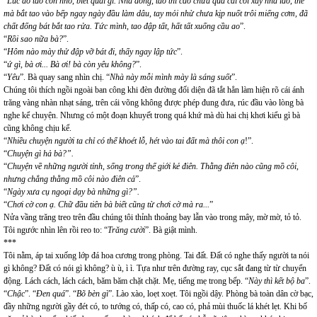
“
Lúc đó tao còn nhỏ, biết quái gì. Nhà đông, tao thì cao chưa quá cái cối xay nhà lão, thế
mà bắt tao vào bếp ngay ngày đầu làm dâu, tay mỏi nhừ chưa kịp nuốt trôi miếng cơm, đã
chất đống bát bắt tao rửa. Tức mình, tao đập tất, hất tất xuống cầu ao
”.
“
Rồi sao nữa bà?
”.
“
Hôm nào mày thử đập vỡ bát đi, thấy ngay lập tức
”.
“
ứ gì, bà ơi... Bà ơi! bà còn yêu không?
”.
“
Yêu
”. Bà quay sang nhìn chị. “
Nhà này mỗi mình mày là sáng suốt
”.
Chúng tôi thích ngồi ngoài ban công khi đèn đường đối diện đã tắt hẳn làm hiện rõ cái ánh
trăng vàng nhàn nhạt sáng, trên cái võng không được phép đung đưa, rúc đầu vào lòng bà
nghe kể chuyện. Nhưng có một đoạn khuyết trong quá khứ mà dù hai chị khơi kiểu gì bà
cũng không chịu kể.
“
Nhiều chuyện người ta chỉ có thể khoét lỗ, hét vào tai đất mà thôi con ạ
!”.
“
Chuyện gì hả bà?”.
“
Chuyện về những người tỉnh, sống trong thế giới kẻ điên. Thằng điên nào cũng mồ côi,
nhưng chẳng thằng mồ côi nào điên cả
”.
“
Ngày xưa cụ ngoại dạy bà những gì?”.
“
Chơi cờ con ạ. Chữ đầu tiên bà biết cũng từ chơi cờ mà ra...
”
Nửa vầng trăng treo trên đầu chúng tôi thỉnh thoảng bay lẫn vào trong mây, mờ mờ, tỏ tỏ.
Tôi ngước nhìn lên rồi reo to: “
Trăng cười
”. Bà giật mình.
***
Tôi nằm, áp tai xuống lớp đá hoa cương trong phòng. Tai đất. Đất có nghe thấy người ta nói
gì không? Đất có nói gì không? ù ù, ì ì. Tựa như trên đường ray, cục sắt đang từ từ chuyển
động. Lách cách, lách cách, băm băm chặt chặt. Mẹ, tiếng mẹ trong bếp. “
Này thì kết bộ ba
”.
“
Chậc
”. “
Đen quá
”. “
Bõ bèn gì
”. Lào xào, loẹt xoẹt. Tôi ngồi dậy. Phòng bà toàn dân cờ bạc,
đầy những người gầy đét có, to tướng có, thấp có, cao có, phả mùi thuốc lá khét lẹt. Khi bố