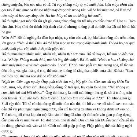
chúng mày ăn, béo núc ních cả lũ. Từ rày chúng mày tự mà nuôi thân. Còn mày! Đứa vẫn
gọi tao là mẹ, thực ra thì tao nhặt mày ở sọt rác trong tấm vải be bét màu mè, có lẽ vì thế
nên mày có hoa tay cũng nên. Ha ha. Mày có tin tao không hả con?
”.
Bố tôi nghĩ ngợi một hồi rồi gật gù, công nhận rằng chi tiết này có phần thực tế. Hoạ sĩ. Dám
lắm chứ. Hoạ sĩ từ đó thành biệt danh của bố nhưng không phải do thiên hạ đặt mà bố tôi bắt
họ gọi.
“
Nên thế
”. Bố tôi ngồi giữa đám bạn nhậu, tay cầm cốc vại, bọt bia bám trắng nửa trên mồm,
lớn giọng. “
Nên là thế. Điều đó thể hiện một sự tôn trọng đầy thành kính. Tôi đã bỏ phí quá
nhiều thời gian rồi, nhất thiết phải gấp rút
”.
Bố tôi mua thêm nhiều màu, nhiều vải, nhiều thứ hơn xưa. Bố rất hay đi, hết nơi nọ đến nơi
kia. “
Khiếp. Phòng tranh thì ít, mà hết ông đến thầy
”. Bà bĩu môi: “
Hoá ra hoạ sĩ cũng chả
khác mấy thằng kẻ vẽ biển quảng cáo. Loạn
”. Từ đó, việc phải chi tiêu trong nhà, tất tần tật
đều trông vào gian hàng ở chợ, thế mà mẹ không hé răng than phiền nửa câu. Bà bảo: “
Con
mẹ mày ngu thế mà sao đời nó vẫn khổ nhỉ?
”
“
Ngồi im. Cấm ngọ nguậy. Ông quật chết cha mày bây giờ. Im. Giơ cao cái tay khèo lên
nữa, nữa, rồi, dừng lại
”. Hàng tiếng đồng hồ trôi qua, tay chân tôi tê dại. “
Nếu không có
con, chắc bố chả biết nhờ ai
”. Ông thi thoảng làm tôi mủi lòng, nhưng đa số là những trận
đòn tím tái. “
Củi. Mẹ kiếp. Mày là củi à. Thế này làm sao ông vẽ được
”. Tôi không nói gì.
Phải vậy thôi. Tôi sẽ cố chịu đựng để một hôm nào đó, khi bố vui vẻ, tôi xin đi xem con tàu,
dẫu chỉ vài phút ngắn ngủi cũng được, dẫu chỉ là đứng xa nhìn và không được sờ vào nó.
Thế nhưng tôi chưa kịp xin một lần nào thì ông đã cấm tiệt tôi bước vào gian phòng dựng
đầy toan vải và màu vẽ ấy. Tôi đột nhiên nhớ da diết. Đôi khi tôi tiến tới gần cánh cửa gỗ im
ỉm đóng, ghé sát mặt vào và hít. Cánh mũi tôi phập phồng. Phập phồng thế mà chẳng ngửi
được gì.
Cây xương cá chưa khi nào phủ kín giàn, nhưng nó nở đỏ như gấm trên cái nền xanh của