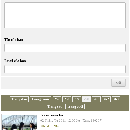
Tên của bạn
Email của bạn
Trang đầu
Trang trước
257
258
259
260
261
262
263
Trang sau
Trang cuối
Ký ức mùa hạ
02 Tháng Tư 2011
12:00 SA
(Xem: 140237)
NNGUONG