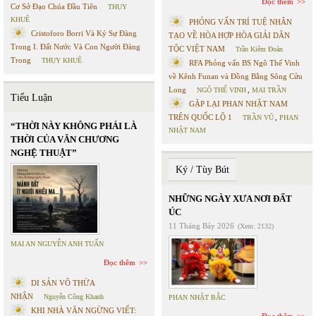
Đọc thêm
Cơ Sở Đạo Chúa Đầu Tiên
THỤY
KHUÊ
PHỎNG VẤN TRÍ TUỆ NHÂN
Cristoforo Borri Và Ký Sự Đàng
TẠO VỀ HÒA HỢP HÒA GIẢI DÂN
Trong I. Đất Nước Và Con Người Đàng
TỘC VIỆT NAM
Trần Kiêm Đoàn
Trong
THỤY KHUÊ
RFA Phỏng vấn BS Ngô Thế Vinh
về Kênh Funan và Đồng Bằng Sông Cửu
Long
NGÔ THẾ VINH
,
MAI TRẦN
Tiểu Luận
GẶP LẠI PHAN NHẬT NAM
TRÊN QUỐC LỘ 1
TRẦN VŨ
,
PHAN
“THỜI NÀY KHÔNG PHẢI LÀ
NHẬT NAM
THỜI CỦA VĂN CHƯƠNG
NGHỆ THUẬT”
Ký / Tùy Bút
NHỮNG NGÀY XƯA NƠI ĐẤT
ÚC
11 Tháng Bảy 2026
(Xem: 2132)
MAI AN NGUYỄN ANH TUẤN
Đọc thêm
DI SẢN VÔ THỪA
NHẬN
Nguyễn Công Khanh
PHAN NHẬT BẮC
KHI NHÀ VĂN NGỪNG VIẾT: