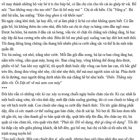
về may thành những bộ váy bé tí ti cho búp bê, có lần chị còn cho tôi cái áo ghép từ vải. Bố
nói: “
Sao không may cho tao nhỉ? Tao là bố mày mà
”. Chị út rất hiền. Chị "
Vâng ạ
". Bà
nhổ bã trầu, lau miệng: “
Đàn ông ghen tị rất khốn nạn
”.
Bà ngày càng khó tính, lại hay dỗi, cứ ai làm phật ý là bà coi như không quen biết. Có lần
giận bố, bà không thèm ăn cơm nhà, đến bữa sai chị út chạy ra hàng cơm đầu ngõ mua.
Được ba hôm, bà mượn ở đâu cái xà beng, vấn tóc rõ chặt rồi chẳng nói chẳng rằng, hì hục
nậy lớp đá hoa cương trên nền nhà. Bữa đó bố mẹ phải quỳ xuống van lạy đứt hơi mới thôi.
Tôi đang đứng lưng chừng cầu thang hốt nhiên phá ra cười sằng sặc và thế là ăn một trận
quắn đít.
Tóc bà mỏng, sợi nhỏ, trắng như cước. Mỗi lần gội đầu xong, bà lại ra ban công tầng hai,
nằm trên võng, cắm quạt máy, hong tóc. Ban công hẹp, võng không thể đong đưa được,
phiền vô kể. Sau khi suy nghĩ kĩ, tôi quyết định buộc dây võng cao hơn lan can, rồi bắc ghế
trèo lên, đong đưa võng nhè nhẹ, chỉ nhè nhẹ thôi, thế mà mọi người xúm xít lại. Phía dưới
tôi là đường, mọi người đứng dưới nhìn lên mà chẳng hề bé như kiến. “
Điên. Thằng này
điên rồi. Ôi Dật ơi! về mà xem con mày
”
***
Đôi khi vẫn có những việc kì cục xảy ra trong chuỗi ngày buồn chán của tôi. Kì cục nhất là
một buổi sáng sớm, tôi vừa tỉnh dậy, mới đặt chân xuống giường, thì có con chuột to bằng cổ
tay rớt bịch trước mặt. Con chuột nhe răng ra cười đầy thách thức. Tôi tức giận đứng phắt
dậy, dồn cả sức mạnh cơ thể xuống gan bàn chân, chà đi xát lại. Nó bẹt dí. Bà lom dom tiến
tới gần tôi, tay cầm thanh gỗ to bản quật tới tấp, quật liên tiếp lên đầu, lên chân tay tôi, bà
quật cả vào chim tôi, vừa quật vừa thét: “
Phải tội. Đồ vô dụng, thứ gì cũng vô dụng
”. Tối đó
bà thắp cây nến giữa phòng khách, tắt hết đèn, gọi bố mẹ, hai chị và bắt cả tôi nữa tới, bà
trịnh trọng tuyên bố:
“
Tao tuổi chuột. Một con chuột đen xì, gầy quắt, nhưng bao giờ cũng phải tha gạo về cho