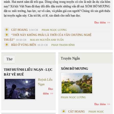
mình. Hai mươi năm đã trôi qua. Dòng sông trong truyện có còn là một ẩn dụ của hôm
nay? Xã hội Việt Nam đã thay đổi đến đâu trước những vấn đề mà XÓM BỜ MƯƠNG
đặt ra: môi trường, bạo lực, sự vô cảm, và phẩm giá con người? Chúng tôi xin giới thiệu
lại truyện ngắn này. Câu trả lời, có lẽ, xin dành cho mỗi bạn đọc.
Đọc thêm
CÁT HOANG
3:34 CH
PHẠM NGỌC LƯƠNG
“THỜI NÀY KHÔNG PHẢI LÀ THỜI CỦA VĂN CHƯƠNG NGHỆ
THUẬT”
10:50 CH
MAI AN NGUYỄN ANH TUẤN
BÃO Ở VÙNG BIÊN
10:23 CH
PHAN THANH BÌNH
Truyện Ngắn
Thơ
XÓM BỜ MƯƠNG
THƠ HUỲNH LIỄU NGẠN - LỤC
BÁT VỀ HUẾ
Huỳnh Liễu
Ngạn
Đọc
thêm
PHẠM NGỌC LƯƠNG
Đọc thêm
CÁT HOANG
PHẠM NGỌC