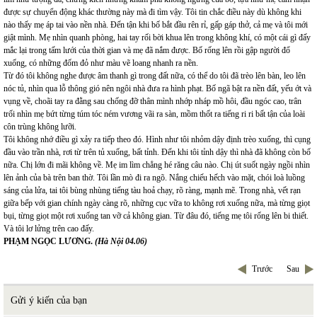
được sự chuyển động khác thường này mà đi tìm vậy. Tôi tin chắc điều này dù không khi
nào thấy mẹ áp tai vào nền nhà. Đến tận khi bố bắt đầu rên rỉ, gấp gáp thở, cả mẹ và tôi mới
giật mình. Mẹ nhìn quanh phòng, hai tay rối bời khua lên trong không khí, có một cái gì đấy
mắc lại trong tấm lưới của thời gian và mẹ đã nắm được. Bố rống lên rồi gập người đổ
xuống, có những đốm đỏ như màu vẽ loang nhanh ra nền.
Từ đó tôi không nghe được âm thanh gì trong đất nữa, có thể do tôi đã trèo lên bàn, leo lên
nóc tủ, nhìn qua lỗ thông gió nên ngôi nhà đưa ra hình phạt. Bố ngã bật ra nền đất, yếu ớt và
vụng về, choãi tay ra đằng sau chống đỡ thân mình nhớp nháp mồ hôi, đầu ngóc cao, trân
trối nhìn mẹ bứt từng túm tóc ném vương vãi ra sàn, mồm thốt ra tiếng ri ri bất tận của loài
côn trùng không lưỡi.
Tôi không nhớ điều gì xảy ra tiếp theo đó. Hình như tôi nhỏm dậy định trèo xuống, thì cụng
đầu vào trần nhà, rơi từ trên tủ xuống, bất tỉnh. Đến khi tôi tỉnh dậy thì nhà đã không còn bố
nữa. Chị lớn đi mãi không về. Mẹ im lìm chẳng hé răng câu nào. Chị út suốt ngày ngồi nhìn
lên ảnh của bà trên ban thờ. Tôi lần mò đi ra ngõ. Nắng chiếu hếch vào mặt, chói loà luồng
sáng của lửa, tai tôi bùng nhùng tiếng tàu hoả chạy, rõ ràng, mạnh mẽ. Trong nhà, vết rạn
giữa bếp với gian chính ngày càng rõ, những cục vữa to không rơi xuống nữa, mà từng giọt
bụi, từng giọt một rơi xuống tan vỡ cả không gian. Từ đâu đó, tiếng mẹ tôi rống lên bi thiết.
Và tôi lơ lửng trên cao đấy.
PHẠM NGỌC LƯƠNG.
(Hà Nội 04.06)
Trước
Sau
Gửi ý kiến của bạn