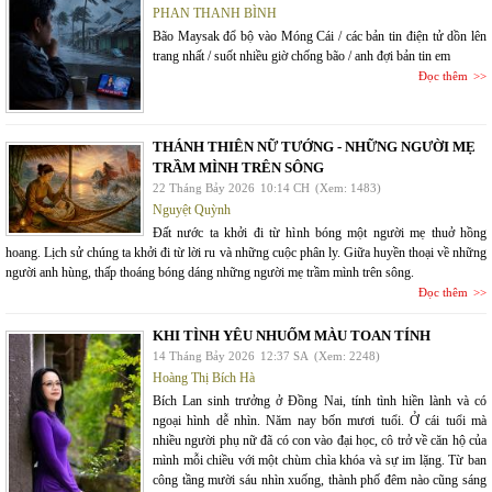
PHAN THANH BÌNH
Bão Maysak đổ bộ vào Móng Cái / các bản tin điện tử dồn lên
trang nhất / suốt nhiều giờ chống bão / anh đợi bản tin em
Đọc thêm
THÁNH THIÊN NỮ TƯỚNG - NHỮNG NGƯỜI MẸ
TRẦM MÌNH TRÊN SÔNG
22 Tháng Bảy 2026
10:14 CH
(Xem: 1483)
Nguyệt Quỳnh
Đất nước ta khởi đi từ hình bóng một người mẹ thuở hồng
hoang. Lịch sử chúng ta khởi đi từ lời ru và những cuộc phân ly. Giữa huyền thoại về những
người anh hùng, thấp thoáng bóng dáng những người mẹ trầm mình trên sông.
Đọc thêm
KHI TÌNH YÊU NHUỐM MÀU TOAN TÍNH
14 Tháng Bảy 2026
12:37 SA
(Xem: 2248)
Hoàng Thị Bích Hà
Bích Lan sinh trưởng ở Đồng Nai, tính tình hiền lành và có
ngoại hình dễ nhìn. Năm nay bốn mươi tuổi. Ở cái tuổi mà
nhiều người phụ nữ đã có con vào đại học, cô trở về căn hộ của
mình mỗi chiều với một chùm chìa khóa và sự im lặng. Từ ban
công tầng mười sáu nhìn xuống, thành phố đêm nào cũng sáng