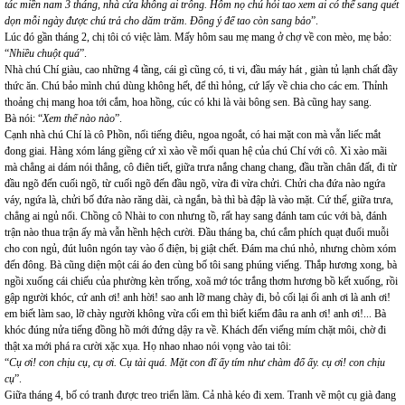
tác miền nam 3 tháng, nhà cửa không ai trông. Hôm nọ chú hỏi tao xem ai có thể sang quét
dọn mỗi ngày được chú trả cho dăm trăm. Đồng ý để tao còn sang bảo
”.
Lúc đó gần tháng 2, chị tôi có việc làm. Mấy hôm sau mẹ mang ở chợ về con mèo, mẹ bảo:
“
Nhiều chuột quá
”.
Nhà chú Chí giàu, cao những 4 tầng, cái gì cũng có, ti vi, đầu máy hát , giàn tủ lạnh chất đầy
thức ăn. Chú bảo mình chú dùng không hết, để thì hỏng, cứ lấy về chia cho các em. Thỉnh
thoảng chị mang hoa tới cắm, hoa hồng, cúc có khi là vài bông sen. Bà cũng hay sang.
Bà nói: “
Xem thế nào nào
”.
Cạnh nhà chú Chí là cô Phồn, nổi tiếng điêu, ngoa ngoắt, có hai mặt con mà vẫn liếc mắt
đong giai. Hàng xóm láng giềng cứ xì xào về mối quan hệ của chú Chí với cô. Xì xào mãi
mà chẳng ai dám nói thẳng, cô điên tiết, giữa trưa nắng chang chang, đầu trần chân đất, đi từ
đầu ngõ đến cuối ngõ, từ cuối ngõ đến đầu ngõ, vừa đi vừa chửi. Chửi cha đứa nào ngứa
váy, ngứa là, chửi bố đứa nào răng dài, cà ngắn, bà thì bà đập là vào mặt. Cứ thế, giữa trưa,
chẳng ai ngủ nổi. Chồng cô Nhài to con nhưng tồ, rất hay sang đánh tam cúc với bà, đánh
trận nào thua trận ấy mà vẫn hềnh hệch cười. Đầu tháng ba, chú cắm phích quạt đuổi muỗi
cho con ngủ, đút luôn ngón tay vào ổ điện, bị giật chết. Đám ma chú nhỏ, nhưng chòm xóm
đến đông. Bà cũng diện một cái áo đen cùng bố tôi sang phúng viếng. Thắp hương xong, bà
ngồi xuống cái chiếu của phường kèn trống, xoã mớ tóc trắng thơm hương bồ kết xuống, rồi
gập người khóc, cứ anh ơi! anh hời! sao anh lỡ mang chày đi, bỏ cối lại ối anh ơi là anh ơi!
em biết làm sao, lỡ chày người không vừa cối em thì biết kiếm đâu ra anh ơi! anh ơi!... Bà
khóc đúng nửa tiếng đồng hồ mới đứng dậy ra về. Khách đến viếng mím chặt môi, chờ đi
thật xa mới phá ra cười xặc xụa. Họ nhao nhao nói vọng vào tai tôi:
“
Cụ ơi! con chịu cụ, cụ ơi. Cụ tài quá. Mặt con đĩ ấy tím như chàm đổ ấy. cụ ơi! con chịu
cụ
”.
Giữa tháng 4, bố có tranh được treo triển lãm. Cả nhà kéo đi xem. Tranh vẽ một cụ già đang