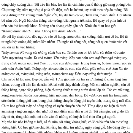
dòng chảy xuống cằm. Tôi trèo lên bàn, leo lên tủ, cúi nhìn qua lỗ thông gió sang phòng bên.
Chị trong đấy, nằm nghiêng ở phía đối diện, môi he hé mở, tay xuôi theo nếp áo mỏng. Bố
đang đứng trước khung tranh ở gần cửa, tay đặt trên cọ vẽ, chăm chú, thành khẩn. Đột nhiên
bố ném bút. Ngòi bút cắm thẳng vào tường, bật ngửa ra trên sàn. Bố quay về phía ảnh bà
trên bàn thờ ôm mặt khóc. Những nén nhang cháy gần hết. Khói tản đi tự bao giờ.
“
Không được. Mẹ ơi!... lừa. Không làm được. Mẹ ơi!...
”
Bố với lấy chai rượu, dốc ngược vào cổ họng, rượu dềnh ứa xuống, thấm ướt cổ áo. Bố từ
từ ngồi bệt xuống đất, mồm lẩm nhẩm. Tôi nghe rõ tiếng nói, tiếng nói quen thuộc vẫn cất
lên khi áp tai vào tường.
“
Này con ơi! Nở vung vãi những cánh hoa ra. Ta bảo con ơi, khì khì.. rót thêm nữa nào.
Đêm nay trăng muộn. Ta chờ trăng. Yêu trăng. Này con nhìn xem nghiêng ngả trăng say,
trăng chưa muốn ngủ. Rót thêm . . . nào con đừng ngủ. Trăng tràn ra, bò lổn nhổn, rạo rực
một màu thuần khiết. Trăng nép vào sau lần áo con, cẩn thận, giấu mình, e lệ. Sau lần áo
mỏng con ơi, trăng thở, trăng tràn, trăng chưa say. Đêm nay trăng thức muộn...
”.
Chị và bố tự lúc nào. Đẹp đẽ, gắn kết. Từng giọt mồ hôi túa ra từ những lỗ chân lông lấm
chấm, vương vãi trên làn da trần, kết lại xuôi chảy thành dòng. Mắt chị nhắm nghiền, cần cổ
thẳng băng, ngực căng phồng, hiện rõ từng chiếc xương sườn dưới lớp da. Tóc chị xổ tung,
xóng xoài trên nền đá hoa cương, hiện một màu đen bóng. Bố vươn cao mãi lên trong một
sức dướn không giới hạn, bung phá những chuyển động phi tuyến tính, hoang tàng mài dũa.
Chưa bao giờ tôi thấy bố sống động và uyển chuyển đến thế. Từng động tác hiện rõ dưới
ánh sáng vàng của ngọn đèn như hút mọi điểm nhìn đến u mê đi. Tôi cảm giác cái gì đó lớn
dậy từ từ, từng chút một, nó thúc vào tôi những cú huých khó chịu đến gai người.
Mẹ vào lúc nào không ai biết, cả tôi nữa, tôi cũng không biết, có lẽ cả bà trên bàn thờ cũng
không biết. Có bao giờ mẹ chịu lên tầng hai đâu, trừ những ngày cúng giỗ. Mẹ đứng đấy im
lìm như tượng đá, chứng kiến những khám phá không ngừng của bố, tựa như mẹ cảm nhận