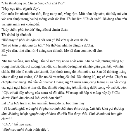
“
Thế thì không có. Chỉ có tiếng chút chít thôi
”.
“
Mày ngu lắm. Người đấy
”.
Con mèo lớn nhanh như thổi, lông mượt mà, vàng rộm. Một hôm dậy sớm, tôi thấy nó vờn
xác con chuột trong hai bộ móng vuốt sắc lẻm. Tôi hét lên: “
Chuột chết
”. Bà đang nằm trên
ván giật mình rơi xuống đất.
“
Gãy chân, phải bó bột
” ông Bác sĩ chuẩn đoán.
Tối đó bố lại đánh tôi.
“
Rồi mày sẽ phải ân hận cả đời con ạ
” Bố vừa quật vừa rít lên.
“
Nó có hiểu gì đâu mà ân hận
” Mẹ thở dài, nhìn lơ đãng ra đường.
Bà yếu dần, nhỏ dần, rồi 4 tháng sau thì mất. Mẹ tôi đem con mèo đi cho.
***
Nhà tôi hai tầng, mái bằng. Hồi bố mới xây nó to nhất xóm. Khi bà mất, những mảng bụi
trong nhà bắt đầu rơi xuống, ban đầu chỉ là một đường nứt rất nhỏ giữa gian bếp với nhà
chính. Bố bảo lũ chuột vào làm tổ, đục khoét trong đó nên mới to ra. Sau đó thì từng mảng
vữa to đùng rơi xuống. Có lần nó đã rơi trúng đầu bố. Đầu tháng 10, mẹ có chửa. Chị út ra
chợ phụ bán hàng. Bố dẫn về nhà bác Hoàng, người miền nam, cũng là hoạ sĩ, ra bắc công
tác, nghỉ ngơi luôn ở nhà tôi. Bác đi một vòng tầng trên lẫn tầng dưới, xong vỗ vai bố, bảo:
“Cậu có tài đấy, nhưng cậu chưa rõ đôi điều. Vẽ trong cái hộp xi măng này ấy ? Còn
khướt. Phải làm cho nó kiểu cách hơn chứ”.
Lật từng bức tranh có tôi làm mẫu trong đó ra, bác nhíu mày:
“Vẽ là một nghề, mà nghề thì phải có tính chất theo thị trường. Cái kiểu khơi gợi thương
tâm về thằng bé tật nguyền này chỉ đem đi triển lãm được thôi. Chú vẽ mẫu nữ bao giờ
chưa?”.
“Chưa”
bố ngơ ngác.
“Đỉnh cao nghệ thuật ở đấy đấy”.