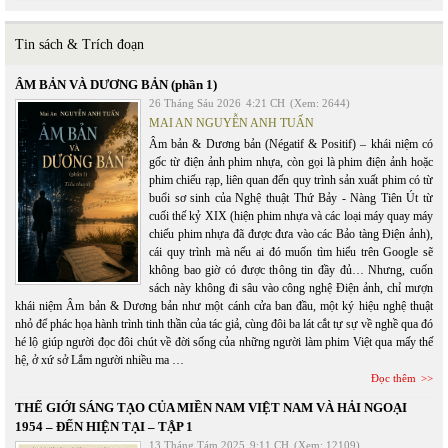
Tin sách & Trích đoạn
ÂM BẢN VÀ DƯƠNG BẢN (phần 1)
26 Tháng Sáu 2026
4:21 CH
(Xem: 2644)
MAI AN NGUYỄN ANH TUẤN
Âm bản & Dương bản (Négatif & Positif) – khái niệm có
gốc từ điện ảnh phim nhựa, còn gọi là phim điện ảnh hoặc
phim chiếu rạp, liên quan đến quy trình sản xuất phim có từ
buổi sơ sinh của Nghệ thuật Thứ Bảy - Nàng Tiên Út từ
cuối thế kỷ XIX (hiện phim nhựa và các loại máy quay máy
chiếu phim nhựa đã được đưa vào các Bảo tàng Điện ảnh),
cái quy trình mà nếu ai đó muốn tìm hiểu trên Google sẽ
không bao giờ có được thông tin đầy đủ… Nhưng, cuốn
sách này không đi sâu vào công nghệ Điện ảnh, chỉ mượn
khái niệm Âm bản & Dương bản như một cánh cửa ban đầu, một ký hiệu nghệ thuật
nhỏ để phác họa hành trình tinh thần của tác giả, cùng đôi ba lát cắt tự sự về nghề qua đó
hé lộ giúp người đọc đôi chút về đời sống của những người làm phim Việt qua mấy thế
hệ, ở xứ sở Lắm người nhiều ma …
Đọc thêm
THẾ GIỚI SÁNG TẠO CỦA MIỀN NAM VIỆT NAM VÀ HẢI NGOẠI
1954 – ĐẾN HIỆN TẠI – TẬP 1
13 Tháng Tám 2025
9:11 CH
(Xem: 12109)