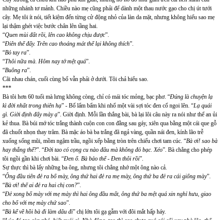
những nhánh tơ mảnh. Chiều nào mẹ cũng phải để dành một thau nước gạo cho chị út tưới
cây. Mẹ tôi ít nói, tiết kiệm đến từng cử động nhỏ của làn da mặt, nhưng không hiểu sao mẹ
lại thậm ghét việc bước chân lên tầng hai.
“
Quen mùi đất rồi, lên cao không chịu được
”.
“
Điên thế đấy. Trên cao thoáng mát thế lại không thích
”.
“
Bỏ tay ra
”.
“
Thôi nữa mà. Hôm nay tớ mệt quá
”.
“
Buông ra
”.
Cãi nhau chán, cuối cùng bố vẫn phải ở dưới. Tôi chả hiểu sao.
***
Bà tôi hơn 60 tuổi mà lưng không còng, chỉ có mái tóc mỏng, bạc phơ. “
Đúng là chuyện lạ
kì đời nhất trong thiên hạ
” - Bố lẩm bẩm khi nhổ một vài sợi tóc đen cố ngoi lên. “
Lạ quái
gì. Giời định đấy mày ạ
”. Giời định. Mỗi lần thắng bài, bà lại lôi câu này ra nói như thể an ủi
kẻ thua. Bà búi mớ tóc trắng thành cuộn con con đằng sau gáy, xiên qua bằng một cái que gỗ
đã chuốt nhọn thay trâm. Bà mặc áo bà ba trắng đã ngả vàng, quần nái đen, kính lão trễ
xuống sống mũi, mồm ngậm trầu, ngồi xếp bằng tròn trên chiếu chơi tam cúc. “
Bà ơi! sao bà
hay thắng thế
?”. “
Đời tao có cọng cu nào đâu mà không đỏ bạc. Xéo
”. Bà chẳng cho phép
tôi ngồi gần khi chơi bài. “
Đen ố. Bà bảo thế - Đen thôi rồi
”.
Sự thực thì bà lấy những ba ông, nhưng tôi chẳng nhớ một ông nào cả.
“
Ông đầu tiên đẻ ra bố mày, ông thứ hai đẻ ra mẹ mày, ông thứ ba đẻ ra cái giống mày
”.
“
Bà ơi! thế ai đẻ ra hai chị con?
”.
“
Đẻ xong bố mày với mẹ mày thì hai ông đầu mất, ông thứ ba mệt quá xin nghỉ hưu, giao
cho bố với mẹ mày chứ sao
”.
“
Bà kể về hồi bà đi làm dâu đi
” chị lớn tôi gạ gẫm với đôi mắt hấp háy.