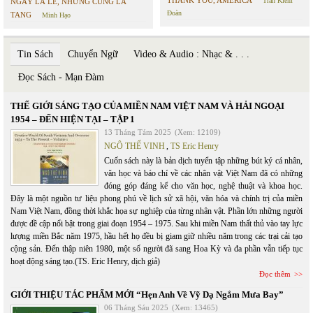
THANK YOU, AMERICA
Trần Kiêm
NGÀY LÀ LỄ, NHƯNG CŨNG LÀ
Đoàn
TANG
Minh Hạo
Tin Sách
Chuyển Ngữ
Video & Audio : Nhạc & . . .
Đọc Sách - Mạn Đàm
THẾ GIỚI SÁNG TẠO CỦA MIỀN NAM VIỆT NAM VÀ HẢI NGOẠI
1954 – ĐẾN HIỆN TẠI – TẬP 1
13 Tháng Tám 2025
(Xem: 12109)
NGÔ THẾ VINH
,
TS Eric Henry
Cuốn sách này là bản dịch tuyển tập những bút ký cá nhân,
văn học và báo chí về các nhân vật Việt Nam đã có những
đóng góp đáng kể cho văn học, nghệ thuật và khoa học.
Đây là một nguồn tư liệu phong phú về lịch sử xã hội, văn hóa và chính trị của miền
Nam Việt Nam, đồng thời khắc họa sự nghiệp của từng nhân vật. Phần lớn những người
được đề cập nổi bật trong giai đoạn 1954 – 1975. Sau khi miền Nam thất thủ vào tay lực
lượng miền Bắc năm 1975, hầu hết họ đều bị giam giữ nhiều năm trong các trại cải tạo
cộng sản. Đến thập niên 1980, một số người đã sang Hoa Kỳ và đa phần vẫn tiếp tục
hoạt động sáng tạo.(TS. Eric Henry, dịch giả)
Đọc thêm
GIỚI THIỆU TÁC PHẨM MỚI “Hẹn Anh Về Vỹ Dạ Ngắm Mưa Bay”
06 Tháng Sáu 2025
(Xem: 13465)