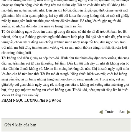
được sự chuyển động khác thường này mà đi tìm vậy. Tôi tin chắc điều này dù không khi
nào thấy mẹ áp tai vào nền nhà. Đến tận khi bố bắt đầu rên rỉ, gấp gáp thở, cả mẹ và tôi mới
giật mình. Mẹ nhìn quanh phòng, hai tay rối bời khua lên trong không khí, có một cái gì đấy
mắc lại trong tấm lưới của thời gian và mẹ đã nắm được. Bố rống lên rồi gập người đổ
xuống, có những đốm đỏ như màu vẽ loang nhanh ra nền.
Từ đó tôi không nghe được âm thanh gì trong đất nữa, có thể do tôi đã trèo lên bàn, leo lên
nóc tủ, nhìn qua lỗ thông gió nên ngôi nhà đưa ra hình phạt. Bố ngã bật ra nền đất, yếu ớt và
vụng về, choãi tay ra đằng sau chống đỡ thân mình nhớp nháp mồ hôi, đầu ngóc cao, trân
trối nhìn mẹ bứt từng túm tóc ném vương vãi ra sàn, mồm thốt ra tiếng ri ri bất tận của loài
côn trùng không lưỡi.
Tôi không nhớ điều gì xảy ra tiếp theo đó. Hình như tôi nhỏm dậy định trèo xuống, thì cụng
đầu vào trần nhà, rơi từ trên tủ xuống, bất tỉnh. Đến khi tôi tỉnh dậy thì nhà đã không còn bố
nữa. Chị lớn đi mãi không về. Mẹ im lìm chẳng hé răng câu nào. Chị út suốt ngày ngồi nhìn
lên ảnh của bà trên ban thờ. Tôi lần mò đi ra ngõ. Nắng chiếu hếch vào mặt, chói loà luồng
sáng của lửa, tai tôi bùng nhùng tiếng tàu hoả chạy, rõ ràng, mạnh mẽ. Trong nhà, vết rạn
giữa bếp với gian chính ngày càng rõ, những cục vữa to không rơi xuống nữa, mà từng giọt
bụi, từng giọt một rơi xuống tan vỡ cả không gian. Từ đâu đó, tiếng mẹ tôi rống lên bi thiết.
Và tôi lơ lửng trên cao đấy.
PHẠM NGỌC LƯƠNG.
(Hà Nội 04.06)
Trước
Sau
Gửi ý kiến của bạn