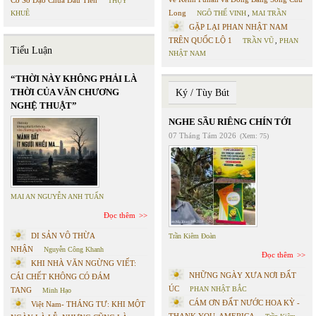
Cơ Sở Đạo Chúa Đầu Tiên
THỤY
Long
KHUÊ
NGÔ THẾ VINH
,
MAI TRẦN
GẶP LẠI PHAN NHẬT NAM
TRÊN QUỐC LỘ 1
TRẦN VŨ
,
PHAN
Tiểu Luận
NHẬT NAM
“THỜI NÀY KHÔNG PHẢI LÀ
THỜI CỦA VĂN CHƯƠNG
Ký / Tùy Bút
NGHỆ THUẬT”
NGHE SẦU RIÊNG CHÍN TỚI
07 Tháng Tám 2026
(Xem: 75)
MAI AN NGUYỄN ANH TUẤN
Đọc thêm
DI SẢN VÔ THỪA
Trần Kiêm Đoàn
NHẬN
Nguyễn Công Khanh
Đọc thêm
KHI NHÀ VĂN NGỪNG VIẾT:
NHỮNG NGÀY XƯA NƠI ĐẤT
CÁI CHẾT KHÔNG CÓ ĐÁM
ÚC
PHAN NHẬT BẮC
TANG
Minh Hạo
CÁM ƠN ĐẤT NƯỚC HOA KỲ -
Việt Nam- THÁNG TƯ: KHI MỘT