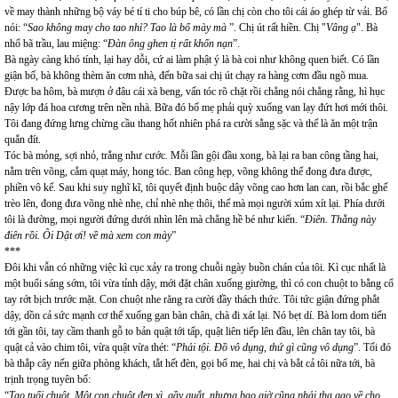
về may thành những bộ váy bé tí ti cho búp bê, có lần chị còn cho tôi cái áo ghép từ vải. Bố
nói: “
Sao không may cho tao nhỉ? Tao là bố mày mà
”. Chị út rất hiền. Chị "
Vâng ạ
". Bà
nhổ bã trầu, lau miệng: “
Đàn ông ghen tị rất khốn nạn
”.
Bà ngày càng khó tính, lại hay dỗi, cứ ai làm phật ý là bà coi như không quen biết. Có lần
giận bố, bà không thèm ăn cơm nhà, đến bữa sai chị út chạy ra hàng cơm đầu ngõ mua.
Được ba hôm, bà mượn ở đâu cái xà beng, vấn tóc rõ chặt rồi chẳng nói chẳng rằng, hì hục
nậy lớp đá hoa cương trên nền nhà. Bữa đó bố mẹ phải quỳ xuống van lạy đứt hơi mới thôi.
Tôi đang đứng lưng chừng cầu thang hốt nhiên phá ra cười sằng sặc và thế là ăn một trận
quắn đít.
Tóc bà mỏng, sợi nhỏ, trắng như cước. Mỗi lần gội đầu xong, bà lại ra ban công tầng hai,
nằm trên võng, cắm quạt máy, hong tóc. Ban công hẹp, võng không thể đong đưa được,
phiền vô kể. Sau khi suy nghĩ kĩ, tôi quyết định buộc dây võng cao hơn lan can, rồi bắc ghế
trèo lên, đong đưa võng nhè nhẹ, chỉ nhè nhẹ thôi, thế mà mọi người xúm xít lại. Phía dưới
tôi là đường, mọi người đứng dưới nhìn lên mà chẳng hề bé như kiến. “
Điên. Thằng này
điên rồi. Ôi Dật ơi! về mà xem con mày
”
***
Đôi khi vẫn có những việc kì cục xảy ra trong chuỗi ngày buồn chán của tôi. Kì cục nhất là
một buổi sáng sớm, tôi vừa tỉnh dậy, mới đặt chân xuống giường, thì có con chuột to bằng cổ
tay rớt bịch trước mặt. Con chuột nhe răng ra cười đầy thách thức. Tôi tức giận đứng phắt
dậy, dồn cả sức mạnh cơ thể xuống gan bàn chân, chà đi xát lại. Nó bẹt dí. Bà lom dom tiến
tới gần tôi, tay cầm thanh gỗ to bản quật tới tấp, quật liên tiếp lên đầu, lên chân tay tôi, bà
quật cả vào chim tôi, vừa quật vừa thét: “
Phải tội. Đồ vô dụng, thứ gì cũng vô dụng
”. Tối đó
bà thắp cây nến giữa phòng khách, tắt hết đèn, gọi bố mẹ, hai chị và bắt cả tôi nữa tới, bà
trịnh trọng tuyên bố:
“
Tao tuổi chuột. Một con chuột đen xì, gầy quắt, nhưng bao giờ cũng phải tha gạo về cho