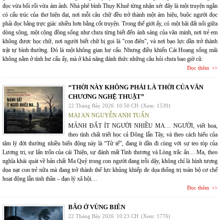
đọc vừa bối rối vừa ám ảnh. Nhà phê bình Thụy Khuê từng nhận xét đây là một truyện ngắn
có cấu trúc của thơ hiện đại, nơi mỗi câu chữ đều trở thành một ám hiệu, buộc người đọc
phải đọc bằng trực giác nhiều hơn bằng cốt truyện. Trong thế giới ấy, có một bãi đất nổi giữa
dòng sông, một cộng đồng sống như chưa từng biết đến ánh sáng của văn minh, nơi trẻ em
không được học chữ, nơi người biết chữ bị gọi là "con điên", và nơi bạo lực dần trở thành
trật tự bình thường. Đó là một không gian hư cấu. Nhưng điều khiến Cát Hoang sống mãi
không nằm ở tính hư cấu ấy, mà ở khả năng đánh thức những câu hỏi chưa bao giờ cũ:
Đọc thêm
“THỜI NÀY KHÔNG PHẢI LÀ THỜI CỦA VĂN
CHƯƠNG NGHỆ THUẬT”
22 Tháng Bảy 2026
10:50 CH
(Xem: 1539)
MAI AN NGUYỄN ANH TUẤN
MẢNH ĐẤT ÍT NGƯỜI NHIỀU MA… NGƯỜI, viết hoa,
theo tính chất triết học cả Đông lẫn Tây, và theo cách hiểu của
tâm lý đời thường nhiều biến động này là “Tử tế”, đang ít dần đi cùng với sự teo tóp của
Lương tri, sự lẩn trốn của cái Thiện, sự đánh mất Tình thương và Lòng trắc ẩn… Ma, theo
nghĩa khái quát về bản chất Ma Quỷ trong con người đang trỗi dậy, không chỉ là hình tượng
dọa nạt con trẻ nữa mà đang trở thành thế lực khủng khiếp đe dọa thống trị toàn bộ cơ chế
hoạt động lẫn tinh thần – đạo lý xã hội…
Đọc thêm
BÃO Ở VÙNG BIÊN
22 Tháng Bảy 2026
10:23 CH
(Xem: 1776)