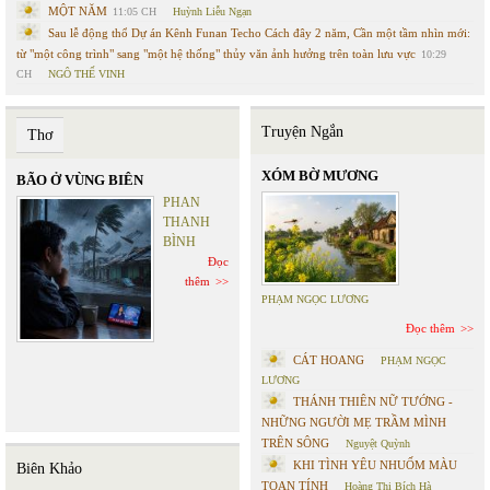
MỘT NĂM
11:05 CH
Huỳnh Liễu Ngạn
Sau lễ động thổ Dự án Kênh Funan Techo Cách đây 2 năm, Cần một tầm nhìn mới:
từ "một công trình" sang "một hệ thống" thủy văn ảnh hưởng trên toàn lưu vực
10:29
CH
NGÔ THẾ VINH
Truyện Ngắn
Thơ
XÓM BỜ MƯƠNG
BÃO Ở VÙNG BIÊN
PHAN
THANH
BÌNH
Đọc
thêm
PHẠM NGỌC LƯƠNG
Đọc thêm
CÁT HOANG
PHẠM NGỌC
LƯƠNG
THÁNH THIÊN NỮ TƯỚNG -
NHỮNG NGƯỜI MẸ TRẦM MÌNH
TRÊN SÔNG
Nguyệt Quỳnh
KHI TÌNH YÊU NHUỐM MÀU
Biên Khảo
TOAN TÍNH
Hoàng Thị Bích Hà