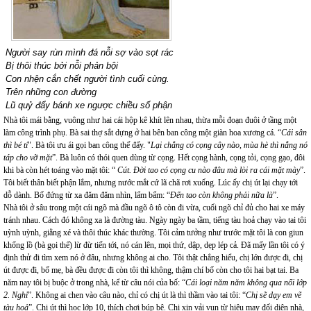
Người say rùn mình đá nỗi sợ vào sọt rác
Bị thôi thúc bởi nỗi phản bội
Con nhện cắn chết người tình cuối cùng.
Trên những con đường
Lũ quỷ đẩy bánh xe ngược chiều số phận
Nhà tôi mái bằng, vuông như hai cái hộp kê khít lên nhau, thừa mỗi đoạn đuôi ở tầng một
làm công trình phụ. Bà sai thợ sắt dựng ở hai bên ban công một giàn hoa xương cá. “
Cái sân
thì bé tí
". Bà tôi ưu ái gọi ban công thế đấy. "
Lại chẳng có cọng cây nào, mùa hè thì nắng nó
táp cho vỡ mặt
”. Bà luôn có thói quen dùng từ cọng. Hết cọng hành, cọng tỏi, cọng gạo, đôi
khi bà còn hét toáng vào mặt tôi: “
Cút. Đời tao có cọng cu nào đâu mà lòi ra cái mặt mày
”.
Tôi biết thân biết phận lắm, nhưng nước mắt cứ lã chã rơi xuống. Lúc ấy chị út lại chạy tới
dỗ dành. Bố đứng từ xa đăm đăm nhìn, lẩm bẩm: “
Đến tao còn không phải nữa là
”.
Nhà tôi ở sâu trong một cái ngõ mà đầu ngõ ô tô còn đi vừa, cuối ngõ chỉ đủ cho hai xe máy
tránh nhau. Cách đó không xa là đường tàu. Ngày ngày ba tầm, tiếng tàu hoả chạy vào tai tôi
uỳnh uỳnh, giằng xé và thôi thúc khác thường. Tôi cảm tưởng như trước mặt tôi là con giun
khổng lồ (bà gọi thế) lừ đừ tiến tới, nó cán lên, mọi thứ, dập, dẹp lép cả. Đã mấy lần tôi có ý
định thử đi tìm xem nó ở đâu, nhưng không ai cho. Tôi thật chẳng hiểu, chị lớn được đi, chị
út được đi, bố mẹ, bà đều được đi còn tôi thì không, thậm chí bố còn cho tôi hai bạt tai. Ba
năm nay tôi bị buộc ở trong nhà, kể từ câu nói của bố: “
Cái loại năm năm không qua nổi lớp
2. Nghỉ
”. Không ai chen vào câu nào, chỉ có chị út là thì thầm vào tai tôi: “
Chị sẽ dạy em vẽ
tàu hoả
”. Chị út thì học lớp 10, thích chơi búp bê. Chị xin vải vụn từ hiệu may đối diện nhà,