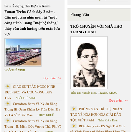
Sau lễ động thổ Dự án Kênh
Funan Techo Cách đây 2 năm,
Phỏng Vấn
Cần một tầm nhìn mới: từ "một
công trình" sang "một hệ thống"
TRÒ CHUYỆN VỚI NHÀ THƠ
thủy văn ảnh hưởng trên toàn lưu
TRANG CHÂU
vực
NGÔ THẾ VINH
Đọc thêm
GIÁO SƯ TRẦN NGỌC NINH
1923 -2025 VÀ ƯỚC VỌNG DUY
Trần Thị Nguyệt Mai
,
TRANG CHÂU
TÂN
NGÔ THẾ VINH
Đọc thêm
Cristoforo Borri Và Ký Sự Đàng
PHỎNG VẤN TRÍ TUỆ NHÂN
Trong Iii. Quan Khám Lý Trần Đức Hòa
TẠO VỀ HÒA HỢP HÒA GIẢI DÂN
Và Cơ Sở Nước Mặn
THỤY KHUÊ
TỘC VIỆT NAM
Trần Kiêm Đoàn
Cristoforo Borri Và Ký Sự Đàng
RFA Phỏng vấn BS Ngô Thế Vinh
Trong - II. Minh Đức Vương Thái Phi Và
về Kênh Funan và Đồng Bằng Sông Cửu