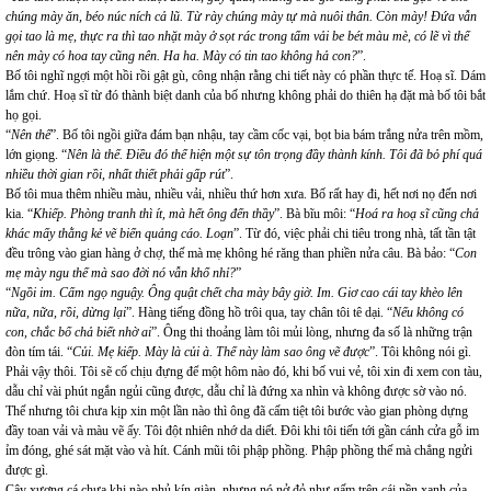
chúng mày ăn, béo núc ních cả lũ. Từ rày chúng mày tự mà nuôi thân. Còn mày! Đứa vẫn
gọi tao là mẹ, thực ra thì tao nhặt mày ở sọt rác trong tấm vải be bét màu mè, có lẽ vì thế
nên mày có hoa tay cũng nên. Ha ha. Mày có tin tao không hả con?
”.
Bố tôi nghĩ ngợi một hồi rồi gật gù, công nhận rằng chi tiết này có phần thực tế. Hoạ sĩ. Dám
lắm chứ. Hoạ sĩ từ đó thành biệt danh của bố nhưng không phải do thiên hạ đặt mà bố tôi bắt
họ gọi.
“
Nên thế
”. Bố tôi ngồi giữa đám bạn nhậu, tay cầm cốc vại, bọt bia bám trắng nửa trên mồm,
lớn giọng. “
Nên là thế. Điều đó thể hiện một sự tôn trọng đầy thành kính. Tôi đã bỏ phí quá
nhiều thời gian rồi, nhất thiết phải gấp rút
”.
Bố tôi mua thêm nhiều màu, nhiều vải, nhiều thứ hơn xưa. Bố rất hay đi, hết nơi nọ đến nơi
kia. “
Khiếp. Phòng tranh thì ít, mà hết ông đến thầy
”. Bà bĩu môi: “
Hoá ra hoạ sĩ cũng chả
khác mấy thằng kẻ vẽ biển quảng cáo. Loạn
”. Từ đó, việc phải chi tiêu trong nhà, tất tần tật
đều trông vào gian hàng ở chợ, thế mà mẹ không hé răng than phiền nửa câu. Bà bảo: “
Con
mẹ mày ngu thế mà sao đời nó vẫn khổ nhỉ?
”
“
Ngồi im. Cấm ngọ nguậy. Ông quật chết cha mày bây giờ. Im. Giơ cao cái tay khèo lên
nữa, nữa, rồi, dừng lại
”. Hàng tiếng đồng hồ trôi qua, tay chân tôi tê dại. “
Nếu không có
con, chắc bố chả biết nhờ ai
”. Ông thi thoảng làm tôi mủi lòng, nhưng đa số là những trận
đòn tím tái. “
Củi. Mẹ kiếp. Mày là củi à. Thế này làm sao ông vẽ được
”. Tôi không nói gì.
Phải vậy thôi. Tôi sẽ cố chịu đựng để một hôm nào đó, khi bố vui vẻ, tôi xin đi xem con tàu,
dẫu chỉ vài phút ngắn ngủi cũng được, dẫu chỉ là đứng xa nhìn và không được sờ vào nó.
Thế nhưng tôi chưa kịp xin một lần nào thì ông đã cấm tiệt tôi bước vào gian phòng dựng
đầy toan vải và màu vẽ ấy. Tôi đột nhiên nhớ da diết. Đôi khi tôi tiến tới gần cánh cửa gỗ im
ỉm đóng, ghé sát mặt vào và hít. Cánh mũi tôi phập phồng. Phập phồng thế mà chẳng ngửi
được gì.
Cây xương cá chưa khi nào phủ kín giàn, nhưng nó nở đỏ như gấm trên cái nền xanh của