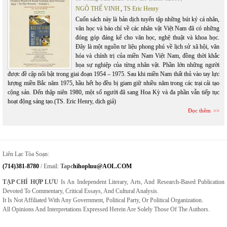
NGÔ THẾ VINH
,
TS Eric Henry
Cuốn sách này là bản dịch tuyển tập những bút ký cá nhân,
văn học và báo chí về các nhân vật Việt Nam đã có những
đóng góp đáng kể cho văn học, nghệ thuật và khoa học.
Đây là một nguồn tư liệu phong phú về lịch sử xã hội, văn
hóa và chính trị của miền Nam Việt Nam, đồng thời khắc
họa sự nghiệp của từng nhân vật. Phần lớn những người
được đề cập nổi bật trong giai đoạn 1954 – 1975. Sau khi miền Nam thất thủ vào tay lực
lượng miền Bắc năm 1975, hầu hết họ đều bị giam giữ nhiều năm trong các trại cải tạo
cộng sản. Đến thập niên 1980, một số người đã sang Hoa Kỳ và đa phần vẫn tiếp tục
hoạt động sáng tạo.(TS. Eric Henry, dịch giả)
Đọc thêm
Liên Lạc Tòa Soạn:
(714)381-8780
/ Email:
Tapc
Hihopluu@AOL.COM
TẠP CHÍ HỢP LƯU
Is An Independent Literary, Arts, And Research-Based Publication
Devoted To Commentary, Critical Essays, And Cultural Analysis.
It Is Not Affiliated With Any Government, Political Party, Or Political Organization.
All Opinions And Interpretations Expressed Herein Are Solely Those Of The Authors.