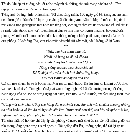
Tối đó, khi áp tai xuống đất, tôi nghe thấy rất rõ những câu nói mang sắc lửa đỏ:
“Tao
nguyền cả dòng họ nhà mày. Tao nguyền”.
Tiếng nói rõ ràng rành rọt hơn hẳn. Tôi chợt rùng mình. 100 ngày giỗ bà, trong lúc mẹ làm
cơm bưng lên nhà trên thì bị trượt chân ngã, đồ cúng vung vãi cả. Mẹ thì mất em bé, từ đó
mẹ không bao giờ ngước mặt nhìn lên tầng hai, việc ngày rằm chị út tự coi sóc cả. Bố rầu rĩ
ra mặt: “
Mẹ không cho rồi
”. Bác Hoàng dẫn về nhà mấy cô người mẫu nữ, bố đóng cửa
phòng, vẽ miệt mài, cơm nước nhiều khi không màng, chị út phải mang thức ăn đặt trước
cửa phòng. 23 tết ông Táo, vừa tròn một năm nhà tôi xây mới, bác Hoàng về lại Nam.
***
“
Này, sao hoa chưa chịu nở.
Nở đi, nở bung ra đi, nở đi hoa
Trên cánh đồng kia lũ bướm đã lượn rồi
Nắng trắng xoá sao hoa chưa chịu nở
Để lũ nhện gầy mòn đánh lưới ánh trăng khuya
Này thôi trăng xin hãy nở đoá hoa
”
Cứ khi nào chuẩn bị vẽ là bố lại hát. Mãi rồi tôi mới thuộc. Đã lâu lắm tôi không được phép
vào xem khi bố vẽ. Tôi nghe, tôi áp tai vào tường, nghe và bắt đầu tưởng tượng tới từng
hành động của bố. Bố sẽ đứng dạng hai chân, trên môi là điếu thuốc, tay cầm bảng màu, mắt
dán chặt vào tấm voan.
“
Uống một chén nhé. Uống cho hồng đôi má lên đi con, cho ánh mắt chuếnh choáng những
tia nhìn khác lạ và làn da thì hực lên sắc lửa. Đừng cười như thế, con hãy cứ quắc mắt lên,
nghiến chặt răng, phun phì phì. Chưa được, thêm chén nữa đi. Nữa
”
Tôi cảm nhận rõ hơi thở chị đầy ắp căn phòng và nước mắt chợt ứa ra. Có nỗi niềm gì đó len
nhẹ trong lồng ngực tưng tức vì ghen tị. Tôi ngẩng đầu lên, không nghe, thế rồi lại áp tai
xuống. Nước mắt vẫn rơi lã chã, lã chã. Tôi đứng vụt dậy, những giọt nước mắt xuôi thành