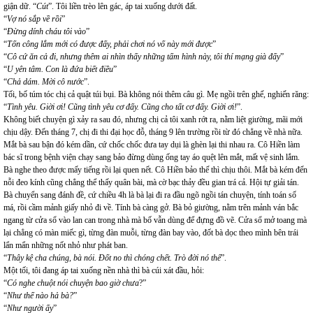
giận dữ. “
Cút
”. Tôi liền trèo lên gác, áp tai xuống dưới đất.
“
Vợ nó sắp về rồi
”
“
Đừng dính cháu tôi vào
”
“
Tốn công lắm mới có được đấy, phải chơi nó vố này mới được
”
“
Cô cứ ăn cả đi, nhưng thêm ai nhìn thấy những tấm hình này, tôi thí mạng già đấy
”
“
U yên tâm. Con là đứa biết điều
”
“
Chả dám. Mời cô nước
”.
Tối, bố túm tóc chị cả quật túi bụi. Bà không nói thêm câu gì. Mẹ ngồi trên ghế, nghiến răng:
“
Tình yêu. Giời ơi! Cũng tình yêu cơ đấy. Cũng cho tất cơ đấy. Giời ơi!
”.
Không biết chuyện gì xảy ra sau đó, nhưng chị cả tôi xanh rớt ra, nằm liệt giường, mãi mới
chịu dậy. Đến tháng 7, chị đi thi đại học đỗ, tháng 9 lên trường rồi từ đó chẳng về nhà nữa.
Mắt bà sau bận đó kém dần, cứ chốc chốc đưa tay dụi là ghèn lại thi nhau ra. Cô Hiền làm
bác sĩ trong bệnh viện chạy sang bảo đừng dùng ống tay áo quệt lên mắt, mất vệ sinh lắm.
Bà nghe theo được mấy tiếng rồi lại quen nết. Cô Hiền bảo thế thì chịu thôi. Mắt bà kém đến
nỗi đeo kính cũng chẳng thể thấy quân bài, mà cờ bạc thảy đều gian trá cả. Hội tự giải tán.
Bà chuyển sang đánh đề, cứ chiều 4h là bà lại đi ra đầu ngõ ngồi tán chuyện, tính toán số
má, rồi cầm mảnh giấy nhỏ đi về. Tính bà càng gở. Bà bỏ giường, nằm trên mảnh ván bắc
ngang từ cửa sổ vào lan can trong nhà mà bố vẫn dùng để đựng đồ vẽ. Cửa sổ mở toang mà
lại chẳng có màn miếc gì, từng đàn muỗi, từng đàn bay vào, đốt bà dọc theo mình bên trái
lẩn mẩn những nốt nhỏ như phát ban.
“
Thây kệ cha chúng, bà nói. Đốt no thì chóng chết. Trò đời nó thế
”.
Một tối, tôi đang áp tai xuống nền nhà thì bà cúi xát đầu, hỏi:
“
Có nghe chuột nói chuyện bao giờ chưa
?”
“
Như thế nào hả bà?
”
“
Như người ấy
”