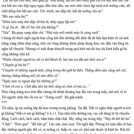
“
Lúc đó tao còn nhỏ, biết quái gì. Nhà đông, tao thì cao chưa quá cái cối xay nhà lão, thế
mà bắt tao vào bếp ngay ngày đầu làm dâu, tay mỏi nhừ chưa kịp nuốt trôi miếng cơm, đã
chất đống bát bắt tao rửa. Tức mình, tao đập tất, hất tất xuống cầu ao
”.
“
Rồi sao nữa bà?
”.
“
Hôm nào mày thử đập vỡ bát đi, thấy ngay lập tức
”.
“
ứ gì, bà ơi... Bà ơi! bà còn yêu không?
”.
“
Yêu
”. Bà quay sang nhìn chị. “
Nhà này mỗi mình mày là sáng suốt
”.
Chúng tôi thích ngồi ngoài ban công khi đèn đường đối diện đã tắt hẳn làm hiện rõ cái ánh
trăng vàng nhàn nhạt sáng, trên cái võng không được phép đung đưa, rúc đầu vào lòng bà
nghe kể chuyện. Nhưng có một đoạn khuyết trong quá khứ mà dù hai chị khơi kiểu gì bà
cũng không chịu kể.
“
Nhiều chuyện người ta chỉ có thể khoét lỗ, hét vào tai đất mà thôi con ạ
!”.
“
Chuyện gì hả bà?”.
“
Chuyện về những người tỉnh, sống trong thế giới kẻ điên. Thằng điên nào cũng mồ côi,
nhưng chẳng thằng mồ côi nào điên cả
”.
“
Ngày xưa cụ ngoại dạy bà những gì?”.
“
Chơi cờ con ạ. Chữ đầu tiên bà biết cũng từ chơi cờ mà ra...
”
Nửa vầng trăng treo trên đầu chúng tôi thỉnh thoảng bay lẫn vào trong mây, mờ mờ, tỏ tỏ.
Tôi ngước nhìn lên rồi reo to: “
Trăng cười
”. Bà giật mình.
***
Tôi nằm, áp tai xuống lớp đá hoa cương trong phòng. Tai đất. Đất có nghe thấy người ta nói
gì không? Đất có nói gì không? ù ù, ì ì. Tựa như trên đường ray, cục sắt đang từ từ chuyển
động. Lách cách, lách cách, băm băm chặt chặt. Mẹ, tiếng mẹ trong bếp. “
Này thì kết bộ ba
”.
“
Chậc
”. “
Đen quá
”. “
Bõ bèn gì
”. Lào xào, loẹt xoẹt. Tôi ngồi dậy. Phòng bà toàn dân cờ bạc,
đầy những người gầy đét có, to tướng có, thấp có, cao có, phả mùi thuốc lá khét lẹt. Khi bố