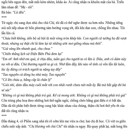
ngồi bên ngọn đèn, mắt mũi kèm nhèm, khâu áo. Ai cũng nhận ra khuôn mặt của bà. Triển
lãm nhan đề: “
Mẹ - tôi
”.
Bà bảo: “
Lũ đểu
”.
***
Từ ngày chị sang dọn nhà cho chú Chí, tôi đã có thể nghe được xa hơn nữa. Những tiếng
nói nối tiếp nhau từ bốn phương tám hướng vọng tới, đôi khi đan xen, chồng lên nhau. Tôi
lẫn lộn cả.
“
Cháu biết không, tiến bộ xã hội là một vòng tròn khép kín. Con người cứ tưởng họ đã vượt
thoát, nhưng sự thật chỉ là làm lại từ những ước mơ giống nhau mà thôi
”.
“
Giá vàng lên nhanh quá, chu choa
”
“
Chiến thắng lịch sử Điện Biên Phủ đem lại
”
“
Em ơi! Anh nhớ em quá, ứ chịu đâu, tuần gọi cho người ta có lần à. Đâu, anh có dám này
nọ với ai đâu. Chả thương người ta gì cả. Nhớ lắm đấy, khi nào về tính cả vốn lẫn lãi luôn,
lúc ấy đừng có trách người ta nặng tay đấy
”
“
Tao nguyền cả dòng họ nhà mày. Tao nguyền
”
“
Cố lên cháu ạ, bằng cấp là chân lý
”
“
Giỏi nhỉ, dám đầu mày cuối mắt với con nhãi ranh chưa nứt mắt ấy. Bà mà bắt gặp thì bà
xé xác
”
“
Không có gì mà không phải trả giá. Kể cả mong ước. Không có gì mà không phải trả giá
”
Côn trùng phụ hoạ theo những hơi thở ngắn ngủi, chồng chéo bằng giai điệu ri ri bất tận.
Dần dà tôi phân biệt được từng cung bậc khác nhau của chúng, thậm chí hơi thở yếu ớt của
đất tôi cũng nhận ra.
***
Đầu tháng 4, cô Phồn sang nhà tôi rõ sớm khi mẹ vừa ra chợ, hai chị đi học. Cô vứt ra giữa
chiếu một xấp ảnh. “
Chị Hương với chú Chí
” tôi nhận ra ngay. Bà quay phắt lại, mắt long lên