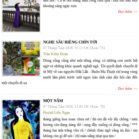
tăm hơi / Có lẽ bởi tháng năm rong ruỗi quá / Bụi mờ dần một
khoảng sáng ngày xưa
Đọc thêm
NGHE SẦU RIÊNG CHÍN TỚI
07 Tháng Tám 2026
11:11 CH
(Xem: 75)
Trần Kiêm Đoàn
Dòng sống cũng như một dòng sông; có những con nước bất
ngờ và những khúc quanh nghiệt ngã. Tôi quyết định chuyến đi
từ Mỹ về cao nguyên Đắk Lắk - Buôn Ma Thuột chỉ trong vòng
mười lăm phút trước một ngọn trào tỉnh cảm đòi hỏi cần đến
một chuyến đi xa.
Đọc thêm
MỘT NĂM
07 Tháng Tám 2026
11:05 CH
(Xem: 79)
Huỳnh Liễu Ngạn
tháng giêng hoa xoan chưa nở / thì em đã vội lấy chồng / mùi
hương còn đang dang dở / rụng đầy xuống cả dòng sông / ***
tháng hai ánh trăng vừa cũ / chênh chao ngõ vắng im lìm / em
không còn gì để nói / chỉ màu nắng nhạt qua tim /