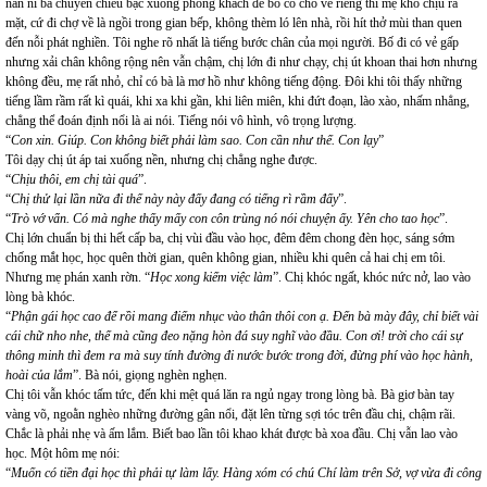
năn nỉ bà chuyển chiếu bạc xuống phòng khách để bố có chỗ vẽ riêng thì mẹ khó chịu ra
mặt, cứ đi chợ về là ngồi trong gian bếp, không thèm ló lên nhà, rồi hít thở mùi than quen
đến nỗi phát nghiền. Tôi nghe rõ nhất là tiếng bước chân của mọi người. Bố đi có vẻ gấp
nhưng xải chân không rộng nên vẫn chậm, chị lớn đi như chạy, chị út khoan thai hơn nhưng
không đều, mẹ rất nhỏ, chỉ có bà là mơ hồ như không tiếng động. Đôi khi tôi thấy những
tiếng lầm rầm rất kì quái, khi xa khi gần, khi liên miên, khi đứt đoạn, lào xào, nhấm nhẳng,
chẳng thể đoán định nổi là ai nói. Tiếng nói vô hình, vô trọng lượng.
“
Con xin. Giúp. Con không biết phải làm sao. Con cần như thế. Con lạy
”
Tôi dạy chị út áp tai xuống nền, nhưng chị chẳng nghe được.
“
Chịu thôi, em chị tài quá
”.
“
Chị thử lại lần nữa đi thế này này đấy đang có tiếng rì rầm đấy
”.
“
Trò vớ vẩn. Có mà nghe thấy mấy con côn trùng nó nói chuyện ấy. Yên cho tao học
”.
Chị lớn chuẩn bị thi hết cấp ba, chị vùi đầu vào học, đêm đêm chong đèn học, sáng sớm
chống mắt học, học quên thời gian, quên không gian, nhiều khi quên cả hai chị em tôi.
Nhưng mẹ phán xanh rờn. “
Học xong kiếm việc làm
”. Chị khóc ngất, khóc nức nở, lao vào
lòng bà khóc.
“
Phận gái học cao để rồi mang điếm nhục vào thân thôi con ạ. Đến bà mày đây, chỉ biết vài
cái chữ nho nhe, thế mà cũng đeo nặng hòn đá suy nghĩ vào đầu. Con ơi! trời cho cái sự
thông minh thì đem ra mà suy tính đường đi nước bước trong đời, đừng phí vào học hành,
hoài của lắm
”. Bà nói, giọng nghèn nghẹn.
Chị tôi vẫn khóc tấm tức, đến khi mệt quá lăn ra ngủ ngay trong lòng bà. Bà giơ bàn tay
vàng võ, ngoằn nghèo những đường gân nổi, đặt lên từng sợi tóc trên đầu chị, chậm rãi.
Chắc là phải nhẹ và ấm lắm. Biết bao lần tôi khao khát được bà xoa đầu. Chị vẫn lao vào
học. Một hôm mẹ nói:
“
Muốn có tiền đại học thì phải tự làm lấy. Hàng xóm có chú Chí làm trên Sở, vợ vừa đi công