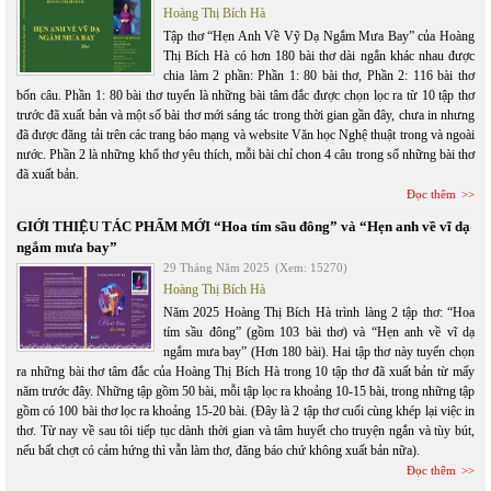
Hoàng Thị Bích Hà
Tập thơ “Hẹn Anh Về Vỹ Dạ Ngắm Mưa Bay” của Hoàng
Thị Bích Hà có hơn 180 bài thơ dài ngắn khác nhau được
chia làm 2 phần: Phần 1: 80 bài thơ, Phần 2: 116 bài thơ
bốn câu. Phần 1: 80 bài thơ tuyển là những bài tâm đắc được chọn lọc ra từ 10 tập thơ
trước đã xuất bản và một số bài thơ mới sáng tác trong thời gian gần đây, chưa in nhưng
đã được đăng tải trên các trang báo mạng và website Văn học Nghệ thuật trong và ngoài
nước. Phần 2 là những khổ thơ yêu thích, mỗi bài chỉ chon 4 câu trong số những bài thơ
đã xuất bản.
Đọc thêm
GIỚI THIỆU TÁC PHẨM MỚI “Hoa tím sầu đông” và “Hẹn anh về vĩ dạ
ngắm mưa bay”
29 Tháng Năm 2025
(Xem: 15270)
Hoàng Thị Bích Hà
Năm 2025 Hoàng Thị Bích Hà trình làng 2 tập thơ: “Hoa
tím sầu đông” (gồm 103 bài thơ) và “Hẹn anh về vĩ dạ
ngắm mưa bay” (Hơn 180 bài). Hai tập thơ này tuyển chọn
ra những bài thơ tâm đắc của Hoàng Thị Bích Hà trong 10 tập thơ đã xuất bản từ mấy
năm trước đây. Những tập gồm 50 bài, mỗi tập lọc ra khoảng 10-15 bài, trong những tập
gồm có 100 bài thơ lọc ra khoảng 15-20 bài. (Đây là 2 tập thơ cuối cùng khép lại việc in
thơ. Từ nay về sau tôi tiếp tục dành thời gian và tâm huyết cho truyện ngắn và tùy bút,
nếu bất chợt có cảm hứng thì vẫn làm thơ, đăng báo chứ không xuất bản nữa).
Đọc thêm