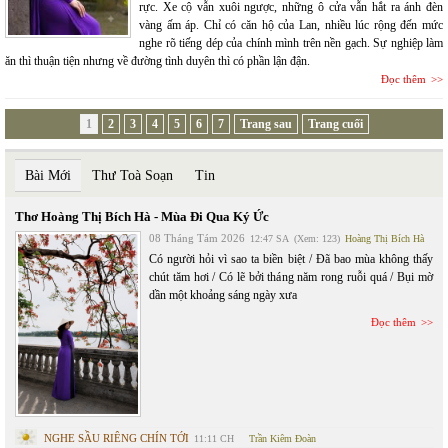
rực. Xe cộ vẫn xuôi ngược, những ô cửa vẫn hắt ra ánh đèn
vàng ấm áp. Chỉ có căn hộ của Lan, nhiều lúc rộng đến mức
nghe rõ tiếng dép của chính mình trên nền gạch. Sự nghiệp làm
ăn thì thuận tiện nhưng về đường tình duyên thì có phần lận đận.
Đọc thêm
1
2
3
4
5
6
7
Trang sau
Trang cuối
Bài Mới
Thư Toà Soạn
Tin
Thơ Hoàng Thị Bích Hà - Mùa Đi Qua Ký Ức
08 Tháng Tám 2026
12:47 SA
(Xem: 123)
Hoàng Thị Bích Hà
Có người hỏi vì sao ta biền biệt / Đã bao mùa không thấy
chút tăm hơi / Có lẽ bởi tháng năm rong ruỗi quá / Bụi mờ
dần một khoảng sáng ngày xưa
Đọc thêm
NGHE SẦU RIÊNG CHÍN TỚI
11:11 CH
Trần Kiêm Đoàn