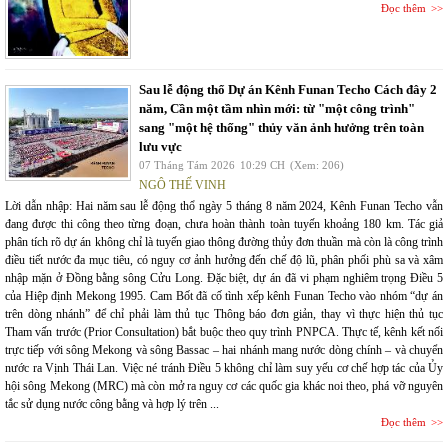
Đọc thêm
Sau lễ động thổ Dự án Kênh Funan Techo Cách đây 2
năm, Cần một tầm nhìn mới: từ "một công trình"
sang "một hệ thống" thủy văn ảnh hưởng trên toàn
lưu vực
07 Tháng Tám 2026
10:29 CH
(Xem: 206)
NGÔ THẾ VINH
Lời dẫn nhập: Hai năm sau lễ động thổ ngày 5 tháng 8 năm 2024, Kênh Funan Techo vẫn
đang được thi công theo từng đoạn, chưa hoàn thành toàn tuyến khoảng 180 km. Tác giả
phân tích rõ dự án không chỉ là tuyến giao thông đường thủy đơn thuần mà còn là công trình
điều tiết nước đa mục tiêu, có nguy cơ ảnh hưởng đến chế độ lũ, phân phối phù sa và xâm
nhập mặn ở Đồng bằng sông Cửu Long. Đặc biệt, dự án đã vi phạm nghiêm trọng Điều 5
của Hiệp định Mekong 1995. Cam Bốt đã cố tình xếp kênh Funan Techo vào nhóm “dự án
trên dòng nhánh” để chỉ phải làm thủ tục Thông báo đơn giản, thay vì thực hiện thủ tục
Tham vấn trước (Prior Consultation) bắt buộc theo quy trình PNPCA. Thực tế, kênh kết nối
trực tiếp với sông Mekong và sông Bassac – hai nhánh mang nước dòng chính – và chuyển
nước ra Vịnh Thái Lan. Việc né tránh Điều 5 không chỉ làm suy yếu cơ chế hợp tác của Ủy
hội sông Mekong (MRC) mà còn mở ra nguy cơ các quốc gia khác noi theo, phá vỡ nguyên
tắc sử dụng nước công bằng và hợp lý trên ...
Đọc thêm