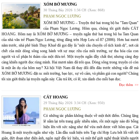
XÓM BỜ MƯƠNG
30 Tháng Bảy 2026
1:56 CH
(Xem: 868)
PHẠM NGỌC LƯƠNG
XÓM BỜ MƯƠNG – Truyện thứ hai trong bộ ba "Tam Quan"
của Phạm Ngọc Lương. Hôm qua, chúng tôi giới thiệu CÁT
HOANG. Hôm nay là XÓM BỜ MƯƠNG – truyện ngắn thứ hai trong bộ ba Tam Quan
của nhà văn trẻ Phạm Ngọc Lương, từng đăng trên Hợp Lưu số 87 (2006). Hơn hai mươi
năm trước, nhà phê bình Thụy Khuê đã gọi đây là "một câu chuyện cổ tích kinh dị", nơi cái
chết của một dòng sông song hành với sự mục rữa của môi trường, sự tha hóa của con
người và số phận bi thảm của một đứa trẻ. Một truyện ngắn đầy chất thơ, nhưng càng đẹp
càng khiến người đọc rùng mình. Hai mươi năm đã trôi qua. Dòng sông trong truyện có còn
là một ẩn dụ của hôm nay? Xã hội Việt Nam đã thay đổi đến đâu trước những vấn đề mà
XÓM BỜ MƯƠNG đặt ra: môi trường, bạo lực, sự vô cảm, và phẩm giá con người? Chúng
tôi xin giới thiệu lại truyện ngắn này. Câu trả lời, có lẽ, xin dành cho mỗi bạn đọc.
Đọc thêm
CÁT HOANG
29 Tháng Bảy 2026
3:34 CH
(Xem: 950)
PHẠM NGỌC LƯƠNG
Có những tác phẩm không thuộc về một thời điểm. Chúng lặng
lẽ nằm lại trên trang giấy nhiều năm, rồi một ngày nào đó bỗng
hiện lên với sức nặng như thể vừa mới được viết hôm qua. Cát
Hoang là một truyện ngắn như vậy. Lần đầu xuất hiện trên Tạp chí Hợp Lưu bởi lối viết tối
giản, đứt đoạn như điện ảnh, ngôn ngữ đầy ký hiệu, và một thế giới nghệ thuật khiến người