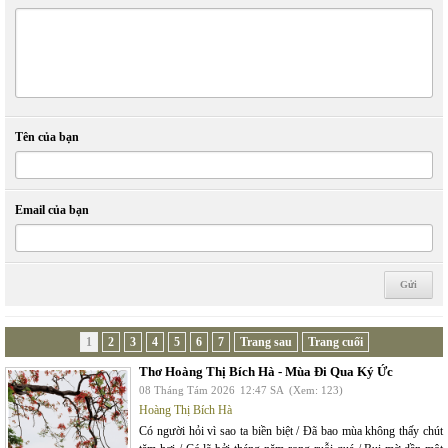
Tên của bạn
Email của bạn
1
2
3
4
5
6
7
Trang sau
Trang cuối
Thơ Hoàng Thị Bích Hà - Mùa Đi Qua Ký Ức
08 Tháng Tám 2026
12:47 SA
(Xem: 123)
Hoàng Thị Bích Hà
Có người hỏi vì sao ta biền biệt / Đã bao mùa không thấy chút