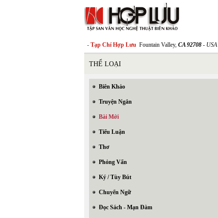
- Tạp Chí Hợp Lưu
Fountain Valley,
CA 92708
- USA
THỂ LOẠI
Biên Khảo
Truyện Ngắn
Bài Mới
Tiểu Luận
Thơ
Phỏng Vấn
Ký / Tùy Bút
Chuyển Ngữ
Đọc Sách - Mạn Đàm