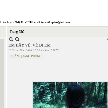
Điện thoại:
(714) 381-8780
E-mail:
tapchihopluu@aol.com
Trang Nhà
EM HÃY VỀ, VỀ ĐI EM
23 Tháng Năm 2018
1:55 SA
(Xem: 54975)
TRẦN QUANG PHONG