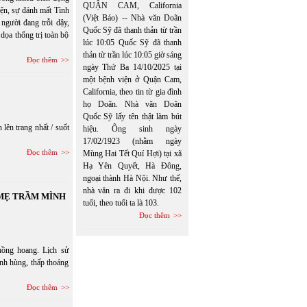
QUẬN CAM, California
hiện, sự đánh mất Tình
(Việt Báo) -- Nhà văn Doãn
người đang trỗi dậy,
Quốc Sỹ đã thanh thản từ trần
dọa thống trị toàn bộ
lúc 10:05 Quốc Sỹ đã thanh
thản từ trần lúc 10:05 giờ sáng
Đọc thêm
ngày Thứ Ba 14/10/2025 tại
một bệnh viện ở Quận Cam,
California, theo tin từ gia đình
họ Doãn. Nhà văn Doãn
Quốc Sỹ lấy tên thật làm bút
lên trang nhất / suốt
hiệu. Ông sinh ngày
17/02/1923 (nhằm ngày
Đọc thêm
Mùng Hai Tết Quí Hợi) tại xã
Hạ Yên Quyết, Hà Đông,
ngoại thành Hà Nội. Như thế,
nhà văn ra đi khi được 102
 MẸ TRẦM MÌNH
tuổi, theo tuổi ta là 103.
Đọc thêm
hồng hoang. Lịch sử
anh hùng, thấp thoáng
Đọc thêm