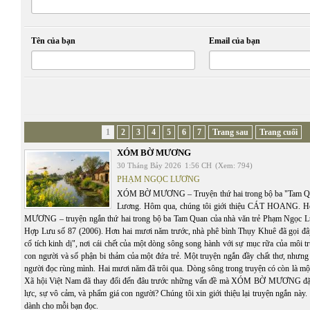
Tên của bạn
Email của bạn
1
2
3
4
5
6
7
Trang sau
Trang cuối
XÓM BỜ MƯƠNG
30 Tháng Bảy 2026
1:56 CH
(Xem: 794)
PHẠM NGỌC LƯƠNG
XÓM BỜ MƯƠNG – Truyện thứ hai trong bộ ba "Tam Q
Lương. Hôm qua, chúng tôi giới thiệu CÁT HOANG.
MƯƠNG – truyện ngắn thứ hai trong bộ ba Tam Quan của nhà văn trẻ Phạm Ngọc Lư
Hợp Lưu số 87 (2006). Hơn hai mươi năm trước, nhà phê bình Thụy Khuê đã gọi đâ
cổ tích kinh dị", nơi cái chết của một dòng sông song hành với sự mục rữa của môi t
con người và số phận bi thảm của một đứa trẻ. Một truyện ngắn đầy chất thơ, nhưng
người đọc rùng mình. Hai mươi năm đã trôi qua. Dòng sông trong truyện có còn là mộ
Xã hội Việt Nam đã thay đổi đến đâu trước những vấn đề mà XÓM BỜ MƯƠNG đặt 
lực, sự vô cảm, và phẩm giá con người? Chúng tôi xin giới thiệu lại truyện ngắn này. C
dành cho mỗi bạn đọc.