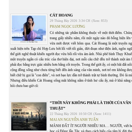
CÁT HOANG
29 Tháng Bảy 2026
3:34 CH
(Xem: 853)
PHẠM NGỌC LƯƠNG
Có những tác phẩm không thuộc về một thời điểm. Chúng 
trang giấy nhiều năm, rồi một ngày nào đó bỗng hiện lên
vừa mới được viết hôm qua. Cát Hoang là một truyện n
xuất hiện trên Tạp chí Hợp Lưu bởi lối viết tối giản, đứt đoạn như điện ảnh, ngôn ng
thế giới nghệ thuật khiến người đọc vừa bối rối vừa ám ảnh. Nhà phê bình Thụy Khuê
một truyện ngắn có cấu trúc của thơ hiện đại, nơi mỗi câu chữ đều trở thành một ám
phải đọc bằng trực giác nhiều hơn bằng cốt truyện. Trong thế giới ấy, có một bãi đất n
cộng đồng sống như chưa từng biết đến ánh sáng của văn minh, nơi trẻ em không đượ
biết chữ bị gọi là "con điên", và nơi bạo lực dần trở thành trật tự bình thường. Đó là 
Nhưng điều khiến Cát Hoang sống mãi không nằm ở tính hư cấu ấy, mà ở khả năng 
hỏi chưa bao giờ cũ:
“THỜI NÀY KHÔNG PHẢI LÀ THỜI CỦA VĂ
THUẬT”
22 Tháng Bảy 2026
10:50 CH
(Xem: 1411)
MAI AN NGUYỄN ANH TUẤN
MẢNH ĐẤT ÍT NGƯỜI NHIỀU MA… NGƯỜI, viết hoa, th
học cả Đông lẫn Tây, và theo cách hiểu của tâm lý đời t