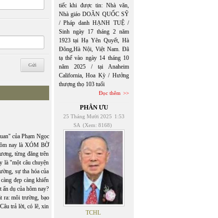
tiếc khi được tin: Nhà văn,
Nhà giáo DOÃN QUỐC SỸ
/ Pháp danh HẠNH TUỆ /
Sinh ngày 17 tháng 2 năm
1923 tại Hạ Yên Quyết, Hà
Đông,Hà Nội, Việt Nam. Đã
tạ thế vào ngày 14 tháng 10
năm 2025 / tại Anaheim
California, Hoa Kỳ / Hưởng
thượng thọ 103 tuổi
Đọc thêm
PHÂN ƯU
25 Tháng Mười 2025
1:53
SA
(Xem: 8168)
uan" của Phạm Ngọc
 Hôm nay là XÓM BỜ
ơng, từng đăng trên
y là "một câu chuyện
rường, sự tha hóa của
 càng đẹp càng khiến
t ẩn dụ của hôm nay?
ra: môi trường, bạo
âu trả lời, có lẽ, xin
TCHL