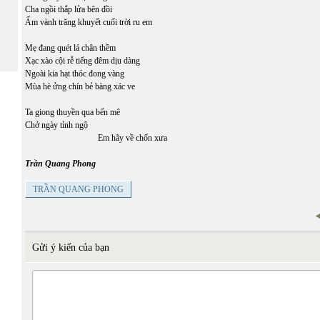
Cha ngồi thắp lửa bên đồi
Ấm vành trăng khuyết cuối trời ru em
Mẹ đang quét lá chân thềm
Xạc xào cội rễ tiếng đêm dịu dàng
Ngoài kia hạt thóc đong vàng
Mùa hè ửng chín bẻ bàng xác ve
Ta giong thuyền qua bến mê
Chở ngày tỉnh ngộ
Em hãy về chốn xưa
Trần Quang Phong
TRẦN QUANG PHONG
Gửi ý kiến của bạn