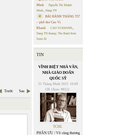
Minh
Nguyễn Thị Khánh
Minh
,
Dang TN
BÀI HÀNH THÁNG TƯ
– phổ thơ Cao Vị
Khanh
CAO VỊ KHANH
,
Dang TN &amp; The Band from
Suno AI
TIN
VĨNH BIỆT NHÀ VĂN,
NHÀ GIÁO DOÃN
QUỐC SỸ
31 Tháng Mười 2025
10:09
CH
(Xem: 8852)
Trước
Sau
TCHL
PHÂN ƯU / Vô cùng thương