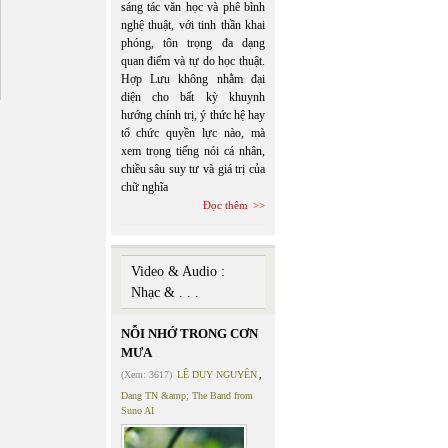
sáng tác văn học và phê bình
nghệ thuật, với tinh thần khai
phóng, tôn trọng đa dạng
quan điểm và tự do học thuật.
Hợp Lưu không nhằm đại
diện cho bất kỳ khuynh
hướng chính trị, ý thức hệ hay
tổ chức quyền lực nào, mà
xem trọng tiếng nói cá nhân,
chiều sâu suy tư và giá trị của
chữ nghĩa
Đọc thêm
Video & Audio :
Nhạc & . . .
NỖI NHỚ TRONG CƠN
MƯA
(Xem: 3617)
LÊ DUY NGUYÊN
,
Dang TN &amp; The Band from
Suno AI