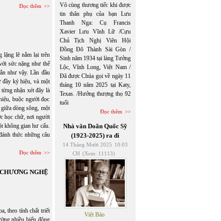
Vô cùng thương tiếc khi được
Đọc thêm
tin thân phụ của bạn Lưu
Thanh Nga: Cụ Francis
Xavier Lưu Vĩnh Lữ /Cựu
Chủ Tịch Nghị Viên Hội
Đồng Đô Thành Sài Gòn /
lặng lẽ nằm lại trên
Sinh năm 1934 tại làng Tưởng
 với sức nặng như thể
Lộc, Vĩnh Long, Việt Nam /
gắn như vậy. Lần đầu
Đã được Chúa gọi về ngày 11
ữ đầy ký hiệu, và một
tháng 10 năm 2025 tại Katy,
 từng nhận xét đây là
Texas. /Hưởng thượng thọ 92
 hiệu, buộc người đọc
tuổi
ổi giữa dòng sông, một
Đọc thêm
c học chữ, nơi người
Nhà văn Doãn Quốc Sỹ
một không gian hư cấu.
đánh thức những câu
(1923-2025) ra đi
14 Tháng Mười 2025
10:03
Đọc thêm
CH
(Xem: 11113)
N CHƯƠNG NGHỆ
eo tính chất triết
Việt Báo
hường nhiều biến động