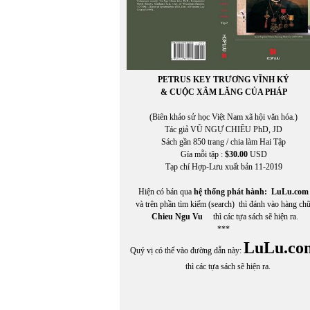
PETRUS KEY TRƯƠNG VĨNH KÝ
& CUỘC XÂM LĂNG CỦA PHÁP
(Biên khảo sử học Việt Nam xã hội văn hóa.)
Tác giả VŨ NGỰ CHIÊU PhD, JD
Sách gần 850 trang / chia làm Hai Tập
Gía mỗi tập :
$30.00
USD
Tạp chí Hợp-Lưu xuất bản 11-2019
Hiện có bán qua
hệ thống phát hành:
LuLu.com
và trên phần tìm kiếm (search) thì đánh vào hàng ch
Chieu Ngu Vu
thì các tựa sách sẽ hiện ra.
***
LuLu.co
Quý vị có thể vào đường dẫn này:
thì các tựa sách sẽ hiện ra.