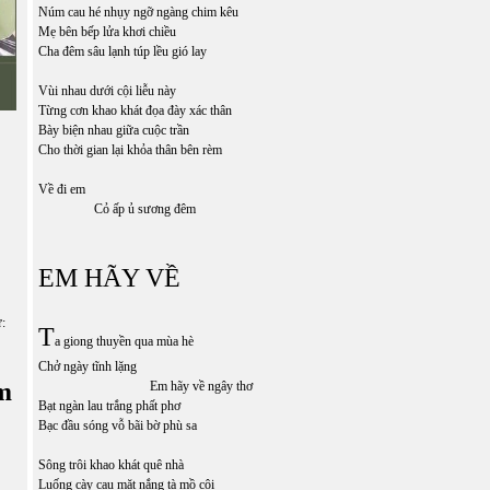
Núm cau hé nhụy ngỡ ngàng chim kêu
Mẹ bên bếp lửa khơi chiều
Cha đêm sâu lạnh túp lều gió lay
Vùi nhau dưới cội liễu này
Từng cơn khao khát đọa đày xác thân
Bày biện nhau giữa cuộc trần
Cho thời gian lại khỏa thân bên rèm
Về đi em
Cỏ ấp ủ sương đêm
EM HÃY VỀ
ữ:
T
a giong thuyền qua mùa hè
Chở ngày tĩnh lặng
m
Em hãy về ngây thơ
Bạt ngàn lau trắng phất phơ
Bạc đầu sóng vỗ bãi bờ phù sa
Sông trôi khao khát quê nhà
Luống cày cau mặt nắng tà mồ côi