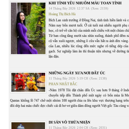
KHI TÌNH YÊU NHUỐM MÀU TOAN TÍNH
14 Tháng Bảy 2026
12:37 SA
(Xem: 2159)
Hoàng Thị Bích Hà
Bích Lan sinh trưởng ở Đồng Nai, tính tình hiền lành và c
Năm nay bốn mươi tuổi. Ở cái tuổi mà nhiều người phụ 
học, cô trở về căn hộ của mình mỗi chiều với một chùm chì
Từ ban công tầng mười sáu nhìn xuống, thành phố đêm n
cộ vẫn xuôi ngược, những ô cửa vẫn hắt ra ánh đèn vàng 
của Lan, nhiều lúc rộng đến mức nghe rõ tiếng dép của
gạch. Sự nghiệp làm ăn thì thuận tiện nhưng về đường tì
lận đận.
NHỮNG NGÀY XƯA NƠI ĐẤT ÚC
11 Tháng Bảy 2026
5:19 CH
(Xem: 2138)
PHAN NHẬT BẮC
-Năm 1978 Tôi đặt chân đến Úc sau hơn 9 tháng ở Ind
chuyển tiếp đến Thành phố một ngày có bốn mùa là Me
Qantas khổng lồ 747 chở một nhóm 100 người chia ra lên khu vực thượng hạng trê
đôi dép hai màu chiếc đực chiếc cái đi bơ vơ giữa đám đông người Việt gốc Tàu cùng va
DI SẢN VÔ THỪA NHẬN
11 Tháng Bảy 2026
2:04 CH
(Xem: 2031)