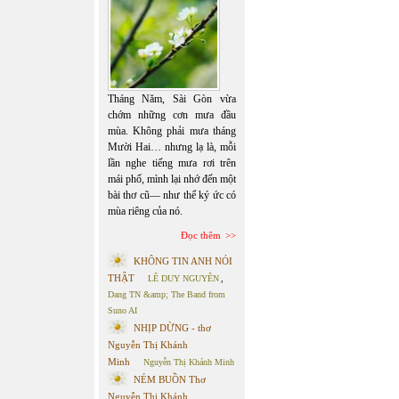
Tháng Năm, Sài Gòn vừa
chớm những cơn mưa đầu
mùa. Không phải mưa tháng
Mười Hai… nhưng lạ là, mỗi
lần nghe tiếng mưa rơi trên
mái phố, mình lại nhớ đến một
bài thơ cũ— như thể ký ức có
mùa riêng của nó.
Đọc thêm
KHÔNG TIN ANH NÓI
THẬT
LÊ DUY NGUYÊN
,
Dang TN &amp; The Band from
Suno AI
NHỊP DỪNG - thơ
Nguyễn Thị Khánh
Minh
Nguyễn Thị Khánh Minh
NÉM BUỒN Thơ
Nguyễn Thị Khánh