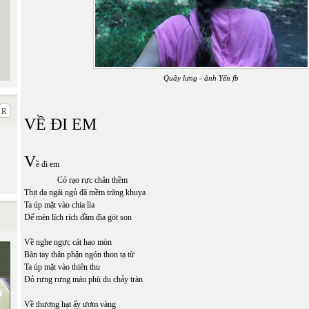
Quây lưng - ảnh Yến fb
VỀ ĐI EM
V
ề đi em
Cỏ rạo rực chân thềm
Thịt da ngái ngủ đã mềm trăng khuya
Ta úp mặt vào chia lìa
Dế mèn lích rích đầm đìa gót son
Về nghe ngực cát hao mòn
Bàn tay thân phận ngón thon tạ từ
Ta úp mặt vào thiên thu
Đỏ rưng rưng máu phù du chảy tràn
Về thương hạt ấy ươm vàng