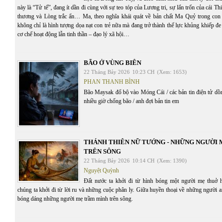
này là “Tử tế”, đang ít dần đi cùng với sự teo tóp của Lương tri, sự lẩn trốn của cái T
thương và Lòng trắc ẩn… Ma, theo nghĩa khái quát về bản chất Ma Quỷ trong con 
không chỉ là hình tượng dọa nạt con trẻ nữa mà đang trở thành thế lực khủng khiếp đe 
cơ chế hoạt động lẫn tinh thần – đạo lý xã hội…
BÃO Ở VÙNG BIÊN
22 Tháng Bảy 2026
10:23 CH
(Xem: 1653)
PHAN THANH BÌNH
Bão Maysak đổ bộ vào Móng Cái / các bản tin điện tử dồn 
nhiều giờ chống bão / anh đợi bản tin em
THÁNH THIÊN NỮ TƯỚNG - NHỮNG NGƯỜI
TRÊN SÔNG
22 Tháng Bảy 2026
10:14 CH
(Xem: 1390)
Nguyệt Quỳnh
Đất nước ta khởi đi từ hình bóng một người mẹ thuở 
chúng ta khởi đi từ lời ru và những cuộc phân ly. Giữa huyền thoại về những người 
bóng dáng những người mẹ trầm mình trên sông.