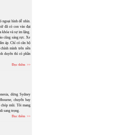
ó ngoại hình dễ nhìn.
nữ đã có con vào đại
a khóa và sự im lặng.
ào cũng sáng rực. Xe
ấm áp. Chỉ có căn hộ
 chính mình trên nền
nh duyên thì có phần
Đọc thêm
onesia, dừng Sydney
lbourne, chuyến bay
n chóp mũi. Tôi mang
li sang trọng.
Đọc thêm