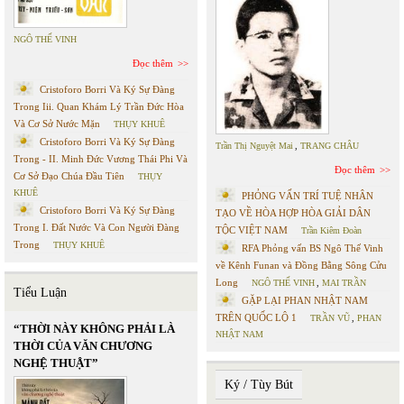
NGÔ THẾ VINH
Đọc thêm
Cristoforo Borri Và Ký Sự Đàng
Trong Iii. Quan Khám Lý Trần Đức Hòa
Và Cơ Sở Nước Mặn
THỤY KHUÊ
Cristoforo Borri Và Ký Sự Đàng
Trần Thị Nguyệt Mai
,
TRANG CHÂU
Trong - II. Minh Đức Vương Thái Phi Và
Đọc thêm
Cơ Sở Đạo Chúa Đầu Tiên
THỤY
KHUÊ
PHỎNG VẤN TRÍ TUỆ NHÂN
Cristoforo Borri Và Ký Sự Đàng
TẠO VỀ HÒA HỢP HÒA GIẢI DÂN
Trong I. Đất Nước Và Con Người Đàng
TỘC VIỆT NAM
Trần Kiêm Đoàn
Trong
THỤY KHUÊ
RFA Phỏng vấn BS Ngô Thế Vinh
về Kênh Funan và Đồng Bằng Sông Cửu
Long
NGÔ THẾ VINH
,
MAI TRẦN
Tiểu Luận
GẶP LẠI PHAN NHẬT NAM
TRÊN QUỐC LỘ 1
TRẦN VŨ
,
PHAN
“THỜI NÀY KHÔNG PHẢI LÀ
NHẬT NAM
THỜI CỦA VĂN CHƯƠNG
NGHỆ THUẬT”
Ký / Tùy Bút