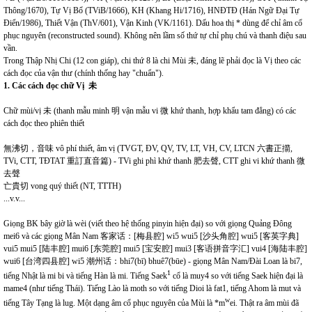
Thông/1670), Tự Vị Bổ (TViB/1666), KH (Khang Hi/1716), HNĐTĐ (Hán Ngữ Đại Tự
Điển/1986), Thiết Vận (ThV/601), Vận Kinh (VK/1161). Dấu hoa thị * dùng để chỉ âm cổ
phục nguyên (reconstructed sound). Không nên lầm số thứ tự chỉ phụ chú và thanh điệu sau
vần.
Trong Thập Nhị Chi (12 con giáp), chi thứ 8 là chi Mùi 未, đáng lẽ phải đọc là Vị theo các
cách đọc của vận thư (chính thống hay "chuẩn").
1. Các cách đọc chữ Vị
未
Chữ mùi/vị 未 (thanh mẫu minh 明 vận mẫu vi 微 khứ thanh, hợp khẩu tam đẳng) có các
cách đọc theo phiên thiết
無沸切，音味 vô phí thiết, âm vị (TVGT, ĐV, QV, TV, LT, VH, CV, LTCN 六書正擶,
TVi, CTT, TĐTAT 重訂直音篇) - TVi ghi phì khứ thanh 肥去聲, CTT ghi vi khứ thanh 微
去聲
亡貴切 vong quý thiết (NT, TTTH)
...v.v...
Giọng BK bây giờ là wèi (viết theo hệ thống pinyin hiện đại) so với giọng Quảng Đông
mei6 và các giọng Mân Nam 客家话：[梅县腔] wi5 wui5 [沙头角腔] wui5 [客英字典]
vui5 mui5 [陆丰腔] mui6 [东莞腔] mui5 [宝安腔] mui3 [客语拼音字汇] vui4 [海陆丰腔]
wui6 [台湾四县腔] wi5 潮州话：bhi7(bī) bhuê7(būe) - giọng Mân Nam/Đài Loan là bi7,
1
tiếng Nhật là mi bi và tiếng Hàn là mi. Tiếng Saek
cổ là muy4 so với tiếng Saek hiện đại là
mame4 (như tiếng Thái). Tiếng Lào là moth so với tiếng Dioi là fat1, tiếng Ahom là mut và
w
tiếng Tây Tạng là lug. Một dạng âm cổ phục nguyên của Mùi là *m
ei. Thật ra âm mùi đã