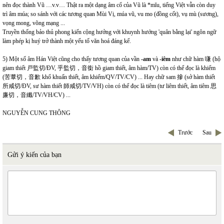
nên đọc thành Vũ …v.v… Thật ra một dạng âm cổ của Vũ là *mĭu, tiếng Việt vẫn còn duy
trì âm múa; so sánh với các tương quan Mùi Vị, múa vũ, vu mo (đồng cốt), vụ mù (sương),
vọng mong, võng mạng ...
Truyền thống bảo thủ phong kiến cộng hưởng với khuynh hướng 'quân bằng lại' ngôn ngữ
làm phép kị huý trở thành một yếu tố văn hoá đáng kể.
5) Một số âm Hán Việt cũng cho thấy tương quan của vần
-am
và
-iêm
như chữ hàm 嗛 (hộ
giam thiết 戸監切/ĐV, 乎監切，音銜 hồ giam thiết, âm hàm/TV) còn có thể đọc là khiểm
(苦蕈切，音歉 khổ khuấn thiết, âm khiểm/QV/TV/CV) ... Hay chữ sam 摻 (sở hàm thiết
所咸切/ĐV, sư hàm thiết 師咸切/TV/VH) còn có thể đọc là tiêm (tư liêm thiết, âm tiêm 思
廉切，音纖/TV/VH/CV) ...
NGUYỄN CUNG THÔNG
Trước
Sau
Gửi ý kiến của bạn