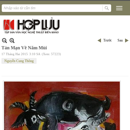
Trước
Sau
Tản Mạn Về Năm Mùi
17 Tháng Hai 2015
3:10 SA
(Xem: 57223)
Nguyễn Cung Thông