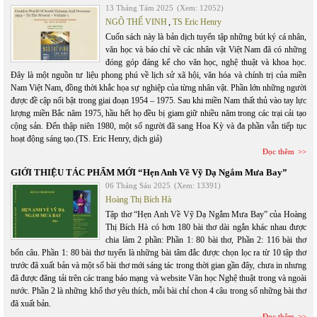
13 Tháng Tám 2025
(Xem: 12052)
NGÔ THẾ VINH
,
TS Eric Henry
Cuốn sách này là bản dịch tuyển tập những bút ký cá nhân,
văn học và báo chí về các nhân vật Việt Nam đã có những
đóng góp đáng kể cho văn học, nghệ thuật và khoa học.
Đây là một nguồn tư liệu phong phú về lịch sử xã hội, văn hóa và chính trị của miền
Nam Việt Nam, đồng thời khắc họa sự nghiệp của từng nhân vật. Phần lớn những người
được đề cập nổi bật trong giai đoạn 1954 – 1975. Sau khi miền Nam thất thủ vào tay lực
lượng miền Bắc năm 1975, hầu hết họ đều bị giam giữ nhiều năm trong các trại cải tạo
cộng sản. Đến thập niên 1980, một số người đã sang Hoa Kỳ và đa phần vẫn tiếp tục
hoạt động sáng tạo.(TS. Eric Henry, dịch giả)
Đọc thêm
GIỚI THIỆU TÁC PHẨM MỚI “Hẹn Anh Về Vỹ Dạ Ngắm Mưa Bay”
06 Tháng Sáu 2025
(Xem: 13391)
Hoàng Thị Bích Hà
Tập thơ “Hẹn Anh Về Vỹ Dạ Ngắm Mưa Bay” của Hoàng
Thị Bích Hà có hơn 180 bài thơ dài ngắn khác nhau được
chia làm 2 phần: Phần 1: 80 bài thơ, Phần 2: 116 bài thơ
bốn câu. Phần 1: 80 bài thơ tuyển là những bài tâm đắc được chọn lọc ra từ 10 tập thơ
trước đã xuất bản và một số bài thơ mới sáng tác trong thời gian gần đây, chưa in nhưng
đã được đăng tải trên các trang báo mạng và website Văn học Nghệ thuật trong và ngoài
nước. Phần 2 là những khổ thơ yêu thích, mỗi bài chỉ chon 4 câu trong số những bài thơ
đã xuất bản.
Đọc thêm