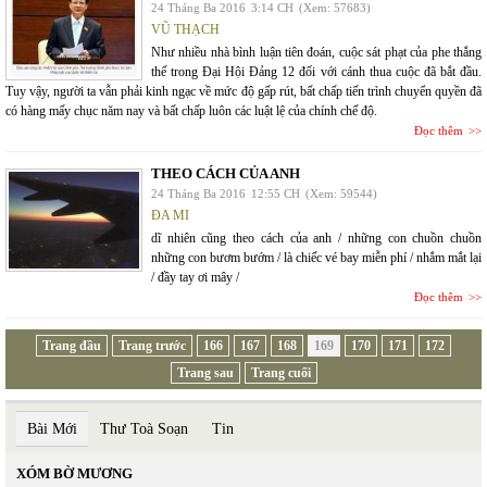
24 Tháng Ba 2016
3:14 CH
(Xem: 57683)
VŨ THẠCH
Như nhiều nhà bình luận tiên đoán, cuộc sát phạt của phe thắng
thế trong Đại Hội Đảng 12 đối với cánh thua cuộc đã bắt đầu.
Tuy vậy, người ta vẫn phải kinh ngạc về mức độ gấp rút, bất chấp tiến trình chuyển quyền đã
có hàng mấy chục năm nay và bất chấp luôn các luật lệ của chính chế độ.
Đọc thêm
THEO CÁCH CỦA ANH
24 Tháng Ba 2016
12:55 CH
(Xem: 59544)
ĐA MI
dĩ nhiên cũng theo cách của anh / những con chuồn chuồn
những con bươm bướm / là chiếc vé bay miễn phí / nhắm mắt lại
/ đầy tay ơi mây /
Đọc thêm
Trang đầu
Trang trước
166
167
168
169
170
171
172
Trang sau
Trang cuối
Bài Mới
Thư Toà Soạn
Tin
XÓM BỜ MƯƠNG