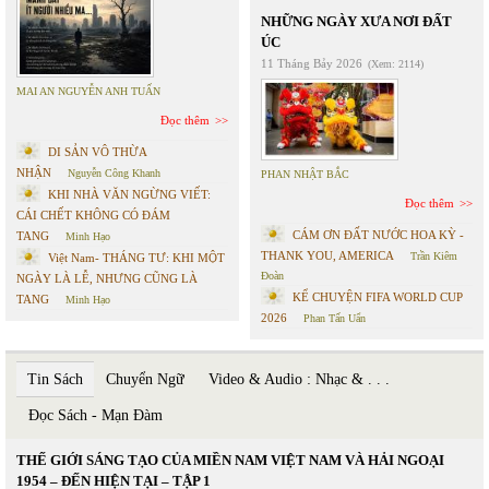
NHỮNG NGÀY XƯA NƠI ĐẤT
ÚC
11 Tháng Bảy 2026
(Xem: 2114)
MAI AN NGUYỄN ANH TUẤN
Đọc thêm
DI SẢN VÔ THỪA
NHẬN
Nguyễn Công Khanh
PHAN NHẬT BẮC
KHI NHÀ VĂN NGỪNG VIẾT:
Đọc thêm
CÁI CHẾT KHÔNG CÓ ĐÁM
CÁM ƠN ĐẤT NƯỚC HOA KỲ -
TANG
Minh Hạo
THANK YOU, AMERICA
Trần Kiêm
Việt Nam- THÁNG TƯ: KHI MỘT
Đoàn
NGÀY LÀ LỄ, NHƯNG CŨNG LÀ
KỂ CHUYỆN FIFA WORLD CUP
TANG
Minh Hạo
2026
Phan Tấn Uẩn
Tin Sách
Chuyển Ngữ
Video & Audio : Nhạc & . . .
Đọc Sách - Mạn Đàm
THẾ GIỚI SÁNG TẠO CỦA MIỀN NAM VIỆT NAM VÀ HẢI NGOẠI
1954 – ĐẾN HIỆN TẠI – TẬP 1