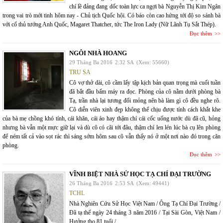
chí lề đảng đang dốc toàn lực ca ngợi bà Nguyễn Thị Kim Ngân
trong vai trò mới tinh hôm nay - Chủ tịch Quốc hội. Có báo còn cao hứng tới độ so sánh bà
với cố thủ tướng Anh Quốc, Magaret Thatcher, tức The Iron Lady (Nữ Lãnh Tụ Sắt Thép).
Đọc thêm
NGÔI NHÀ HOANG
29 Tháng Ba 2016
2:32 SA
(Xem: 55660)
TRU SA
Cô vợ thở dài, cô cầm lấy tập kịch bản quan trọng mà cuối tuần
đã bắt đầu bấm máy ra đọc. Phòng của cô nằm dưới phòng bà
Tạ, trần nhà lại tương đối mỏng nên bà làm gì cô đều nghe rõ.
Cô diễn viên xinh đẹp không thể chịu được tính cách khắt khe
của bà mẹ chồng khó tính, cái khăn, cái áo hay thậm chí cái cốc uống nước dù đã cũ, hỏng
nhưng bà vẫn một mực giữ lại và dù cô có cãi tới đâu, thậm chí len lén lúc bà cụ lên phòng
để ném tất cả vào sọt rác thì sáng sớm hôm sau cô vẫn thấy nó ở một nơi nào đó trong căn
phòng.
Đọc thêm
VĨNH BIỆT NHÀ SỬ HỌC TẠ CHÍ ĐẠI TRƯỜNG
26 Tháng Ba 2016
2:53 SA
(Xem: 49441)
TCHL
Nhà Nghiên Cứu Sử Học Việt Nam / Ông Tạ Chí Đại Trường /
Đã tạ thế ngày 24 tháng 3 năm 2016 / Tại Sài Gòn, Việt Nam /
Hưởng thọ 81 tuổi /