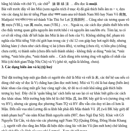
3
bằng bộ khẩu với chữ Vị, các chữ
妹 昧 眛 沬 ... đều đọc là
muội
.
Bài viết trước đây về âm Mùi (xem nguồn trích ở mục 4) đã giải thích biến âm m > v, dựa
vào các dạng kí âm từ tiếng Phạn như नमन nam-ana trở thành Nam Mô hay Nam Vô 南無,
Mañjuśrī অবলোকিতেশ্বর trở thành Văn Thù Sư Lợi 文殊師利 ... Cũng như các tương quan vô
無 mựa (VBL), vạn 萬 muôn, man (VBL) ...v.v... Ngoài ra, các cách đọc phiên thiết bên trên
cho thấy tương quan giữa nguyên âm trước/nhỏ i và nguyên âm sau/lớn ơ/u. Tóm lại, ta có
cơ sở rất vững chắc để kết luận âm Mùi là âm cổ hơn của Vị. Không những thế, phạm trù
nghĩa của Mùi tiếng Việt chỉ giới hạn trong các ý chỉ 12 con giáp hay hơi ngửi thấy, nhưng
không hàm ý chưa như cách dùng vị lai (chưa đến), vị tường (chưa rõ), vị hôn phu (chồng
chưa cưới), vị thành niên (chưa đến tuổi thành nhân) - không thấy ai dùng *mùi lai, *mùi
tường, *mùi hôn phu, *mùi thành niên ... Cách dùng trên tương ứng với nghĩa cổ nhất của
Mùi (chỉ thời gian/Thập Nhị Chi) và Vị (phó từ, nghĩa là không, chưa).
3. Các dạng biến âm và kị (tị) huý
Thử đặt trường hợp một gia đình có người tên chữ là Mùi và viết là 未, các thế hệ sau nếu có
dùng chữ này sẽ đọc là Vị chẳng hạn (âm đọc mới hơn). Mùi và Vị chỉ là hai dạng (biến âm)
khác nhau của cùng một gốc hay cùng ngữ căn, từ đó ta có một khả năng giải thích hiện
tượng kỵ huý. Đây chỉ là ‘quân bằng lại’ cách hiểu tại sao lại có sự khác biệt giữa các cách
đọc khác nhau. Một trường hợp liên hệ là chữ Mậu 戊, âm BK bây giờ là wù (tương ứng với
vụ HV), nhưng các giọng đọc phương Nam TQ và HV đều vẫn còn duy trì âm cổ hơn là
Mậu. Đến nỗi vua nhà Lương đã ra lệnh bắt phải đổi Mậu thành Vũ 武 (wǔ BK bây giờ) để
4
tránh phạm huý
vào năm Khai Bình nguyên niên (907, theo Ngũ Đại Sử). Khác với GS
Nguyễn Tài Cẩn, và dựa vào các phương ngữ Nam TQ (Quảng Đông, Đông Hoàn Khang
...), người viết cho rằng âm Mậu đã hiện diện cùng lúc với âm Vũ (âm mới hơn) chứ không