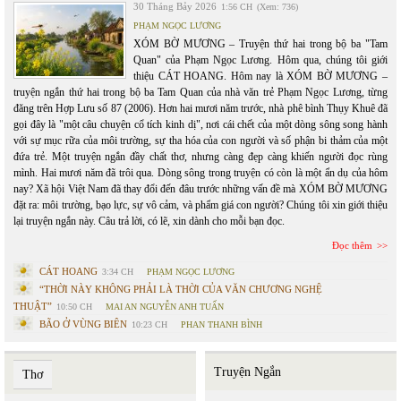
30 Tháng Bảy 2026
1:56 CH
(Xem: 736)
PHẠM NGỌC LƯƠNG
XÓM BỜ MƯƠNG – Truyện thứ hai trong bộ ba "Tam
Quan" của Phạm Ngọc Lương. Hôm qua, chúng tôi giới
thiệu CÁT HOANG. Hôm nay là XÓM BỜ MƯƠNG –
truyện ngắn thứ hai trong bộ ba Tam Quan của nhà văn trẻ Phạm Ngọc Lương, từng
đăng trên Hợp Lưu số 87 (2006). Hơn hai mươi năm trước, nhà phê bình Thụy Khuê đã
gọi đây là "một câu chuyện cổ tích kinh dị", nơi cái chết của một dòng sông song hành
với sự mục rữa của môi trường, sự tha hóa của con người và số phận bi thảm của một
đứa trẻ. Một truyện ngắn đầy chất thơ, nhưng càng đẹp càng khiến người đọc rùng
mình. Hai mươi năm đã trôi qua. Dòng sông trong truyện có còn là một ẩn dụ của hôm
nay? Xã hội Việt Nam đã thay đổi đến đâu trước những vấn đề mà XÓM BỜ MƯƠNG
đặt ra: môi trường, bạo lực, sự vô cảm, và phẩm giá con người? Chúng tôi xin giới thiệu
lại truyện ngắn này. Câu trả lời, có lẽ, xin dành cho mỗi bạn đọc.
Đọc thêm
CÁT HOANG
3:34 CH
PHẠM NGỌC LƯƠNG
“THỜI NÀY KHÔNG PHẢI LÀ THỜI CỦA VĂN CHƯƠNG NGHỆ
THUẬT”
10:50 CH
MAI AN NGUYỄN ANH TUẤN
BÃO Ở VÙNG BIÊN
10:23 CH
PHAN THANH BÌNH
Truyện Ngắn
Thơ