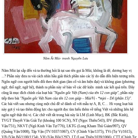
Năm Ất Mùi- tranh Nguyễn Lưu
Năm Mùi lại sắp đến và ta thường hỏi là tại sao tên gọi là Mùi, không là dê, dương hay vị
...? Phần này đưa ra vài cách nhìn hầu giải thích phần nào các lý do dẫn đến hiện tượng trên.
Ngôn ngữ con người biến đổi theo thời gian (âm cổ và âm hiện đại) và không gian (phương
ngữ, thổ ngữ, ngữ hệ), thành ra phần này sẽ bàn về các dữ kiện minh xác kết quả trên. Đây
cũng là mục đích chính của loạt bài
"Nguồn gốc Việt (Nam) của tên 12 con giáp",
phần này
tiếp theo bài
"Nguồn gốc Việt Nam của tên 12 con giáp – Mùi/Vị - *mjei – Dê (phần 15)".
Các bài viết sau nhưng cùng một chủ đề sẽ đánh số với mẫu tự A, B, C… Hi vọng loạt bài
này gợi ý và tạo thêm động lực cho người đọc tìm hiểu thêm về tiếng Việt và những liên hệ
ngôn ngữ thật thú vị. Các chữ viết tắt trong bài này là LM (Linh Mục), BK (Bắc Kinh),
TVGT Thuyết Văn Giải Tự (khoảng 100 SCN), NT (Ngọc Thiên/543), ĐV (Đường
Vận/751), NKVT (Ngũ Kinh Văn Tự/776), LKTG (Long Kham Thủ Giám/997), QV
(Quảng Vận/1008), Tập Vận (TV/1037/1067), CV (Chính Vận/1375), TVi (Tự Vị/1615),
VB (Vận Bổ/1100/1154), VH (Vận Hội/1297), LT (Loại Thiên/1039/1066), CTT (Chính Tự