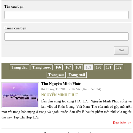
Tên của bạn
Email của bạn
Trang đầu
Trang trước
166
167
168
169
170
171
172
Trang sau
Trang cuối
Thơ Nguyễn Minh Phúc
04 Tháng Tư 2016
2:26 SA
(Xem: 57624)
NGUYỄN MINH PHÚC
Lần đầu cộng tác cùng Hợp Lưu. Nguyễn Minh Phúc sống và
làm việc tại Kiên Giang, Việt Nam. Thơ của anh có góp măt trên
một vài trang báo mạng ở trong và ngoài nước. Sau đây là hai thi phẩm mới nhất của người
thơ này. Tạp Chí Hợp Lưu
Đọc thêm