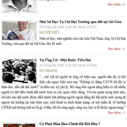
Đọc thêm
Nhà Sử Học Tạ Chí Đại Trường qua đời tại Sài Gòn
26 Tháng Ba 2016
2:40 SA
(Xem: 52747)
NGƯỜI VIỆT
Nhà sử học, nhà nghiên cứu văn hóa Việt Nam, ông Tạ Chí Đại
Trường, vừa qua đời tại Sài Gòn, thọ 81 tuổi.
Đọc thêm
Tự Ứng Cử - Một Bước Tiến Dài
25 Tháng Ba 2016
3:16 CH
(Xem: 54738)
VŨ THẠCH
"... chỉ với số người tự ứng cử hiện nay, người dân đã có thể
thấy câu ngụy biện xưa nay "Không có đảng CSVN thì lấy ai
lãnh đạo, dẫn dắt đất nước!" là điều cực kỳ phi lý. Rõ ràng bên ngoài đảng hiện có rất nhiều
người có thể điều hành đất nước hơn xa các quan chức đảng. Và còn quan trọng hơn nữa,
chỉ khi nào đất nước được điều hành bởi những người ngoài đảng thì đất nước mới mong đi
ngược lại hướng lạc hậu hiện nay; mới thoát ra khỏi thảm trạng cứ mò mẫm đi về hướng
CNXH mà không biết nó là gì, ở đâu; để rồi càng ngày càng suy bại và lệ thuộc ngoại bang."
Đọc thêm
Có Phải Mùa Đảo Chính Đã Bắt Đầu ?