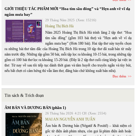
GIỚI THIỆU TÁC PHẨM MỚI “Hoa tím sầu đông” và “Hẹn anh về vĩ dạ
ngắm mưa bay”
29 Tháng Năm 2025
(Xem: 15216)
Hoàng Thị Bích Hà
Năm 2025 Hoàng Thị Bích Hà trình làng 2 tập thơ: “Hoa
tím sầu đông” (gồm 103 bài thơ) và “Hẹn anh về vĩ dạ
ngắm mưa bay” (Hơn 180 bài). Hai tập thơ này tuyển chọn
ra những bài thơ tâm đắc của Hoàng Thị Bích Hà trong 10 tập thơ đã xuất bản từ mấy
năm trước đây. Những tập gồm 50 bài, mỗi tập lọc ra khoảng 10-15 bài, trong những tập
gồm có 100 bài thơ lọc ra khoảng 15-20 bài. (Đây là 2 tập thơ cuối cùng khép lại việc in
thơ. Từ nay về sau tôi tiếp tục dành thời gian và tâm huyết cho truyện ngắn và tùy bút,
nếu bất chợt có cảm hứng thì vẫn làm thơ, đăng báo chứ không xuất bản nữa).
Đọc thêm
Tin sách & Trích đoạn
ÂM BẢN VÀ DƯƠNG BẢN (phần 1)
26 Tháng Sáu 2026
4:21 CH
(Xem: 2554)
MAI AN NGUYỄN ANH TUẤN
Âm bản & Dương bản (Négatif & Positif) – khái niệm có
gốc từ điện ảnh phim nhựa, còn gọi là phim điện ảnh hoặc