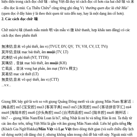
hiện diện trong cách đọc chữ 味 - tiếng Việt đã duy trì cách đọc cổ hơn của hai chữ 味 và 未
2
- đều đọc là mùi. Cụ Thiều Chửu
cũng từng ghi rằng Vị
‘thường quen đọc là chữ Mùi’
(quen đọc ở đây hàm ý là theo thói quen từ xưa đến nay, hay là một dạng âm cổ hơn).
2. Các cách đọc chữ
味
Chữ mùi/vị 味 (thanh mẫu minh 明 vận mẫu vi 微 khứ thanh, hợp khẩu tam đẳng) có các
cách đọc theo phiên thiết
無沸切,音未 vô phí thiết, âm vị (TVGT, ĐV, QV, TV, VH, CV, LT, TVi)
莫拜切,音韎 mạc bái thiết, âm
muội
(TV, LT)
武沸切 vũ phí thiết (NT, TTTH)
莫珮切，音妹 mạc bội thiết, âm
muội
(KH)
亡曷反，音沫 vong hạt phản, âm mạt (ThVn 釋文)
莫葛切 mạc cát thiết (LT)
無貴切,音未 vô quý thiết, âm vị (CTT)
...v.v...
Giọng BK bây giờ là wèi so với giọng Quảng Đông mei6 và các giọng Mân Nam 客家话：
[梅县腔] mi5 [宝安腔] mui3 [客英字典] mui3 mi5 [东莞腔] mui5 [客语拼音字汇] mi4
mui4 [海陆丰腔] mui6 [沙头角腔] mui5 [台湾四县腔] mui5 [陆丰腔] mui6 潮州话：
bhi7 - - giọng Mân Nam/Đài Loan là bi7, tiếng Nhật là mi bi và tiếng Hàn là mi. Ta thấy từ
các âm đọc trên, tiếng Việt Mùi là gần với âm giọng Mân Nam nhất. Liên hệ giữa tiếng
Hẹ
(Khách Gia Ngữ/Hakka)/
Mân Việt
và
Lạc Việt
theo dòng thời gian (và suốt chiều dầy lịch
sử dựng nước) rất đáng chú ý, nhưng không nằm trong chủ đề bài viết này. Ngoài mùi viết