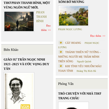
XÓM BỜ MƯƠNG
THƠ PHAN THANH BÌNH, MỘT
VÙNG NGÔN NGỮ MỚI.
PHAN
THANH
BÌNH
Đọc
PHẠM NGỌC LƯƠNG
thêm
Đọc thêm
CÁT HOANG
PHẠM NGỌC
LƯƠNG
Biên Khảo
THÁNH THIÊN NỮ TƯỚNG -
NHỮNG NGƯỜI MẸ TRẦM MÌNH
GIÁO SƯ TRẦN NGỌC NINH
TRÊN SÔNG
Nguyệt Quỳnh
1923 -2025 VÀ ƯỚC VỌNG DUY
KHI TÌNH YÊU NHUỐM MÀU
TÂN
TOAN TÍNH
Hoàng Thị Bích Hà
Phỏng Vấn
TRÒ CHUYỆN VỚI NHÀ THƠ
TRANG CHÂU