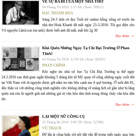
VỀ SỰ RA ĐI CỦA MỘT NHÀ THƠ
04 Tháng Tư 2016
2:15 SA
(Xem: 50912)
HẠC THÀNH HOA
Sáng 24-3 tình cờ đọc Tuổi trẻ online bỗng sững sờ trước tin
nhà thơ Hoài Khanh đã mất ngày 23-3-2016. Tôi gọi điện cho
Võ nguyên Lâm{con trai anh} được biết anh đã mất, mất hồi 2g 30
Đọc thêm
Khó Quên Những Ngày Tạ Chí Đại Trường Ở Phan
Thiết!
04 Tháng Tư 2016
12:59 SA
(Xem: 58181)
PHAN CHÍNH
Khi nghe tin nhà sử học Tạ Chí Đại Trường tạ thế ngày
24.3.2016 sau thời gian ngắn khoảng 5 tháng khi từ Mỹ quay về sống những ngày cuối đời
tại Việt Nam với di nguyện được gởi nắm tro tàn bên cạnh mẹ ở quê hương. Ở tuổi đời 81,
độc thân và với những công trình nghiên cứu không những về mảng lịch sử gần như bị lãng
quên mà còn là người giải mã những giá trị văn hóa tâm linh trong dòng chảy văn hóa dân
tộc.
Đọc thêm
LẠI MỘT NỮ CÔNG CỤ
31 Tháng Ba 2016
3:06 CH
(Xem: 52788)
VŨ THẠCH
Để lấn át công luận sôi nổi đặt vấn đề trong mấy ngày qua, báo