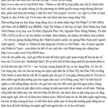
phải chờ đến sắc lệnh của vua nhà Lương! - Xem chi tiết trang
http://www.zdic.net/z/1a/js/620A.htm
. Thành ra vấn đề kỵ huý phần nào chỉ là 'chính thức
hoá' cách đọc của quần chúng (và địa phương) từ chính quyền trung ương đương thời mà
thôi, phản ánh khuynh hướng 'ý dân là ý trời’ (
Vox populi, vox dei
- tục ngữ La Tinh cổ đại).
Ngoài ra, âm cổ hơn của Vũ là múa vẫn còn được bảo lưu trong tiếng Việt.
5
Một trường hợp kỵ huý khác cũng đáng chú ý là danh nhân Ngô Thì Nhậm
(1746-1803):
chữ Hán viết là 吳時壬 hay 吳時任. Ngô Thì Nhậm có thể đọc là Ngô Thời Nhậm hay Ngô
Thời Nhiệm vì kỵ huý vua Tự Đức (Nguyễn Phúc Thì, Nguyễn Phúc Hồng Nhậm). Từ thời
VBL (1651) ta đã có các âm nhiệm và nhậm, thím (thẩm), tim (tâm), tìm (tầm), kim (châm)
... So với các giọng Quảng Đông đọc Nhậm là jam4, jam6, các giọng Mân Nam jim5 ngim5
rim6 ngim6 ... Thành ra, Nhiệm là một dạng âm cổ hơn so với Nhậm - âm cổ phục nguyên
của Nhậm là *njim - xem thêm chi tiết về các cách đọc của Nhậm trang này chẳng hạn
http://www.zdic.net/z/15/js/4EFB.htm
.
Tóm tắt cho phần này, cách gọi Mùi là một dữ kiện ngôn ngữ quan trọng để tìm lại âm cổ
hơn của Vị (cách đọc 'chuẩn/hàn lâm'). Đi xa hơn nữa là khả năng nhái lại âm thanh phát ra
w
từ loài thú này (âm *m
ei > me be) hay tượng thanh để cho ra các dạng Mùi, Vị, bê, dê ...
Các dạng này vẫn còn tồn tại trong các ngôn ngữ dân tộc ở Nam TQ, âm Hán Việt và tiếng
Việt, khiến ta phải đặt lại vấn đề về nguồn gốc tên gọi 12 con giáp; không phải từ TQ mà ra
như nhiều người lầm tưởng qua bao ngàn năm nay và từ Đông sang Tây! Sự tiến hoá từ
nghĩa cụ thể (tiếng động vật kêu, tên gọi loài vật) cho đến cách ghi thời gian (năm, tháng,
ngày, giờ) và phó từ phủ định (trừu tượng) là một quá trình rất tự nhiên và dễ hiểu. Những
cống hiến âm thầm này vào văn hoá Hán đã đến lúc cần được đưa ra ánh sáng qua các lăng
kính ngôn ngữ, lịch sử và khoa học khách quan. Một hệ luận từ các dữ kiện ngôn ngữ trong
bài này là hiện tượng kị huý, có thể hiểu được phần nào từ khuynh hướng quân bằng lại sự
biến hoá rất bình thường của ngôn ngữ loài người (âm cổ và âm mới hơn).