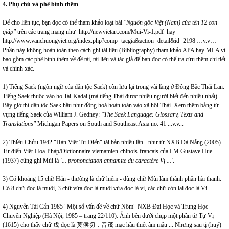
4. Phụ chú và phê bình thêm
Để cho liên tục, bạn đọc có thể tham khảo loạt bài
"Nguồn gốc Việt (Nam) của tên 12 con
giáp"
trên các trang mạng như
http://newvietart.com/Mui-Vi-1.pdf
hay
http://www.vanchuongviet.org/index.php?comp=tacgia&action=detail&id=2198
…v.v…
Phần này không hoàn toàn theo cách ghi tài liệu (Bibliography) tham khảo APA hay MLA vì
bao gồm các phê bình thêm về đề tài, tài liệu và tác giả để bạn đọc có thể tra cứu thêm chi tiết
và chính xác.
1) Tiếng Saek (ngôn ngữ của dân tộc Saek) còn lưu lại trong vài làng ở Đông Bắc Thái Lan.
Tiếng Saek thuộc vào họ Tai-Kadai (mà tiếng Thái được nhiều người biết đến nhiều nhất).
Bây giờ thì dân tộc Saek hầu như đồng hoá hoàn toàn vào xã hội Thái. Xem thêm bảng từ
vựng tiếng Saek của William J. Gedney:
"The Saek Language: Glossary, Texts and
Translations"
Michigan Papers on South and Southeast Asia no. 41 ...v.v...
2) Thiều Chửu 1942 "Hán Việt Tự Điển" tái bản nhiều lần - như từ NXB Đà Nẵng (2005).
Tự điển Việt-Hoa-Pháp/Dictionnaire vietnamien-chinois-francais của LM Gustave Hue
(1937) cũng ghi Mùi là
'... prononciation annamite du caractère Vị ...'
.
3) Có khoảng 15 chữ Hán - thường là chữ hiếm - dùng chữ Mùi làm thành phần hài thanh.
Có 8 chữ đọc là muội, 3 chữ vừa đọc là muội vừa đọc là vị, các chữ còn lại đọc là Vị.
4) Nguyễn Tài Cẩn 1985 "Một số vấn đề về chữ Nôm" NXB Đại Học và Trung Học
Chuyên Nghiệp (Hà Nội, 1985 – trang 22/110). Ảnh bên dưới chụp một phần từ Tự Vị
(1615) cho thấy chữ 戊 đọc là 莫侯切，音茂 mạc hầu thiết âm mậu ... Nhưng sau tị (huý)