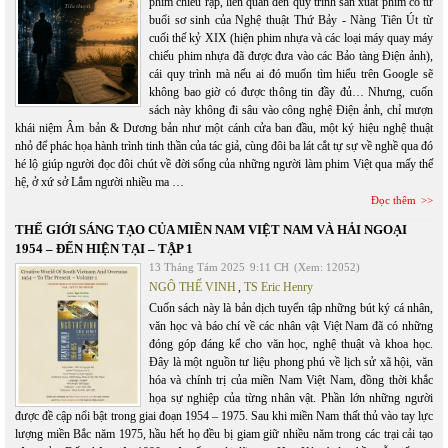
phim chiếu rạp, liên quan đến quy trình sản xuất phim có từ
buổi sơ sinh của Nghệ thuật Thứ Bảy - Nàng Tiên Út từ
cuối thế kỷ XIX (hiện phim nhựa và các loại máy quay máy
chiếu phim nhựa đã được đưa vào các Bảo tàng Điện ảnh),
cái quy trình mà nếu ai đó muốn tìm hiểu trên Google sẽ
không bao giờ có được thông tin đầy đủ… Nhưng, cuốn
sách này không đi sâu vào công nghệ Điện ảnh, chỉ mượn
khái niệm Âm bản & Dương bản như một cánh cửa ban đầu, một ký hiệu nghệ thuật
nhỏ để phác họa hành trình tinh thần của tác giả, cùng đôi ba lát cắt tự sự về nghề qua đó
hé lộ giúp người đọc đôi chút về đời sống của những người làm phim Việt qua mấy thế
hệ, ở xứ sở Lắm người nhiều ma …
Đọc thêm
THẾ GIỚI SÁNG TẠO CỦA MIỀN NAM VIỆT NAM VÀ HẢI NGOẠI
1954 – ĐẾN HIỆN TẠI – TẬP 1
13 Tháng Tám 2025
9:11 CH
(Xem: 12052)
NGÔ THẾ VINH
,
TS Eric Henry
Cuốn sách này là bản dịch tuyển tập những bút ký cá nhân,
văn học và báo chí về các nhân vật Việt Nam đã có những
đóng góp đáng kể cho văn học, nghệ thuật và khoa học.
Đây là một nguồn tư liệu phong phú về lịch sử xã hội, văn
hóa và chính trị của miền Nam Việt Nam, đồng thời khắc
họa sự nghiệp của từng nhân vật. Phần lớn những người
được đề cập nổi bật trong giai đoạn 1954 – 1975. Sau khi miền Nam thất thủ vào tay lực
lượng miền Bắc năm 1975, hầu hết họ đều bị giam giữ nhiều năm trong các trại cải tạo