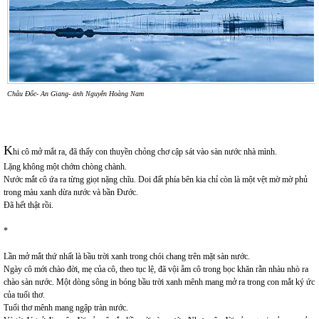
Châu Đốc- An Giang- ảnh Nguyễn Hoàng Nam
K
hi cô mở mắt ra, đã thấy con thuyền chỏng chơ cập sát vào sàn nước nhà mình.
Lặng không một chớm chòng chành.
Nước mắt cô ứa ra từng giọt nặng chĩu. Doi đất phía bên kia chỉ còn là một vệt mờ mờ phủ
trong màu xanh dừa nước và bần Đước.
Đã hết thật rồi.
*
Lần mở mắt thứ nhất là bầu trời xanh trong chói chang trên mặt sàn nước.
Ngày cô mới chào đời, mẹ của cô, theo tục lệ, đã vội ẵm cô trong bọc khăn rằn nhàu nhò ra
chào sàn nước. Một dòng sông in bóng bầu trời xanh mênh mang mở ra trong con mắt ký ức
của tuổi thơ.
Tuổi thơ mênh mang ngập tràn nước.