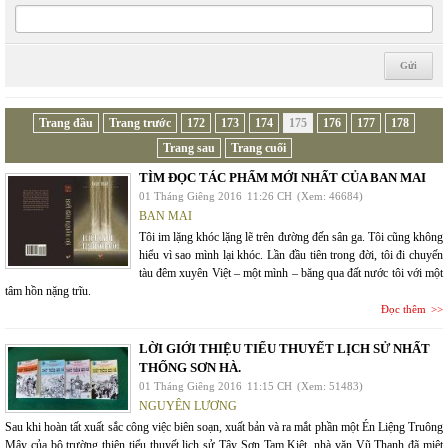
Trang đầu
Trang trước
172
173
174
175
176
177
178
Trang sau
Trang cuối
TÌM ĐỌC TÁC PHẨM MỚI NHẤT CỦA BAN MAI
01 Tháng Giêng 2016
11:26 CH
(Xem: 46684)
BAN MAI
Tôi im lặng khóc lặng lẽ trên đường đến sân ga. Tôi cũng không
hiểu vì sao mình lại khóc. Lần đầu tiên trong đời, tôi đi chuyến
tàu đêm xuyên Việt – một mình – băng qua đất nước tôi với một
tâm hồn nặng trĩu.
Đọc thêm
LỜI GIỚI THIỆU TIỂU THUYẾT LỊCH SỬ NHẤT
THỐNG SƠN HÀ.
01 Tháng Giêng 2016
11:15 CH
(Xem: 51483)
NGUYÊN LƯƠNG
Sau khi hoàn tất xuất sắc công việc biên soạn, xuất bản và ra mắt phần một Én Liệng Truông
Mây của bộ trường thiên tiểu thuyết lịch sử Tây Sơn Tam Kiệt, nhà văn Vũ Thanh đã miệt