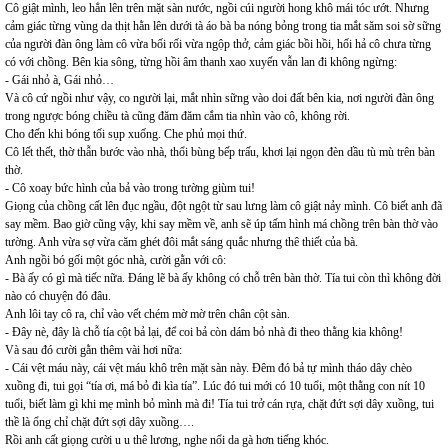
Cô giật mình, leo hẳn lên trên mặt sàn nước, ngồi cúi người hong khô mái tóc ướt. Nhưng
cảm giác từng vùng da thịt hằn lên dưới tà áo bà ba nóng bỏng trong tia mắt săm soi sờ sững
của người đàn ông làm cô vừa bối rối vừa ngộp thở, cảm giác bồi hồi, hối hả cô chưa từng
có với chồng. Bên kia sông, từng hồi âm thanh xao xuyến vẫn lan đi không ngừng:
- Gái nhỏ à, Gái nhỏ…
Và cô cứ ngồi như vậy, co người lại, mắt nhìn sững vào doi đất bên kia, nơi người đàn ông
trong ngược bóng chiều tà cũng đăm đăm cắm tia nhìn vào cô, không rời.
Cho đến khi bóng tối sụp xuống. Che phủ mọi thứ.
Cô lết thết, thờ thẫn bước vào nhà, thổi bùng bếp trấu, khơi lại ngọn đèn dầu tù mù trên bàn
thờ.
- Cô xoay bức hình của bả vào trong tường giùm tui!
Giọng của chồng cất lên đục ngầu, đột ngột từ sau lưng làm cô giật nảy mình. Cô biết anh đã
say mềm. Bao giờ cũng vậy, khi say mềm về, anh sẽ úp tấm hình má chồng trên bàn thờ vào
tường. Anh vừa sợ vừa căm ghét đôi mắt sáng quắc nhưng thê thiết của bà.
Anh ngồi bó gối một góc nhà, cười gằn với cô:
- Bà ấy có gì mà tiếc nữa. Đáng lẽ bà ấy không có chỗ trên bàn thờ. Tía tui còn thì không đời
nào có chuyện đó đâu.
Anh lôi tay cô ra, chỉ vào vết chém mờ mờ trên chân cột sàn.
- Đây nè, đây là chỗ tía cột bả lại, để coi bả còn dám bỏ nhà đi theo thằng kia không!
Và sau đó cười gằn thêm vài hơi nữa:
- Cái vệt máu này, cái vệt máu khô trên mặt sàn này. Đêm đó bả tự mình tháo dây chèo
xuồng đi, tui gọi “tía ơi, má bỏ đi kìa tía”. Lúc đó tui mới có 10 tuổi, một thằng con nít 10
tuổi, biết làm gì khi mẹ mình bỏ mình mà đi! Tía tui trở cán rựa, chặt đứt sợi dây xuồng, tui
thề là ổng chỉ chặt đứt sợi dây xuồng….
Rồi anh cất giọng cười u u thê lương, nghe nổi da gà hơn tiếng khóc.