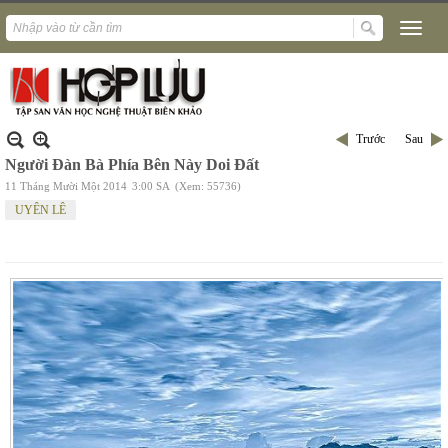
Trước
Sau
Người Đàn Bà Phía Bên Này Doi Đất
11 Tháng Mười Một 2014
3:00 SA
(Xem: 55736)
UYÊN LÊ