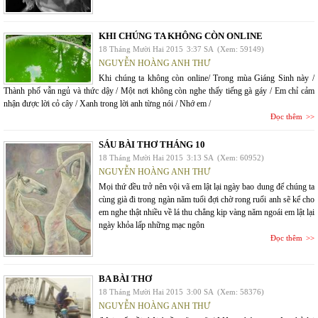
KHI CHÚNG TA KHÔNG CÒN ONLINE
18 Tháng Mười Hai 2015
3:37 SA
(Xem: 59149)
NGUYỄN HOÀNG ANH THƯ
Khi chúng ta không còn online/ Trong mùa Giáng Sinh này /
Thành phố vẫn ngủ và thức dậy / Một nơi không còn nghe thấy tiếng gà gáy / Em chỉ cảm
nhận được lời cỏ cây / Xanh trong lời anh từng nói / Nhớ em /
Đọc thêm
SÁU BÀI THƠ THÁNG 10
18 Tháng Mười Hai 2015
3:13 SA
(Xem: 60952)
NGUYỄN HOÀNG ANH THƯ
Mọi thứ đều trở nên vội vã em lật lại ngày bao dung để chúng ta
cùng già đi trong ngàn năm tuổi đợi chờ rong ruổi anh sẽ kể cho
em nghe thật nhiều về lá thu chẳng kịp vàng năm ngoái em lật lại
ngày khỏa lấp những mạc ngôn
Đọc thêm
BA BÀI THƠ
18 Tháng Mười Hai 2015
3:00 SA
(Xem: 58376)
NGUYỄN HOÀNG ANH THƯ