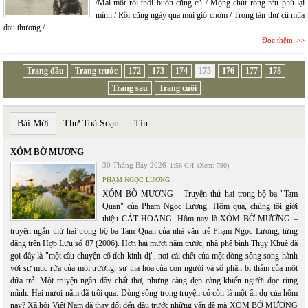
/Mai mốt rồi thôi buồn cũng cũ / Mộng chút rong rêu phủ lại
mình / Rồi cũng ngày qua mùi gió chớm / Trong tàn thư cũ mùa
đau thương /
Đọc thêm
Trang đầu
Trang trước
172
173
174
175
176
177
178
Trang sau
Trang cuối
Bài Mới
Thư Toà Soạn
Tin
XÓM BỜ MƯƠNG
30 Tháng Bảy 2026
1:56 CH
(Xem: 790)
PHẠM NGỌC LƯƠNG
XÓM BỜ MƯƠNG – Truyện thứ hai trong bộ ba "Tam
Quan" của Phạm Ngọc Lương. Hôm qua, chúng tôi giới
thiệu CÁT HOANG. Hôm nay là XÓM BỜ MƯƠNG –
truyện ngắn thứ hai trong bộ ba Tam Quan của nhà văn trẻ Phạm Ngọc Lương, từng
đăng trên Hợp Lưu số 87 (2006). Hơn hai mươi năm trước, nhà phê bình Thụy Khuê đã
gọi đây là "một câu chuyện cổ tích kinh dị", nơi cái chết của một dòng sông song hành
với sự mục rữa của môi trường, sự tha hóa của con người và số phận bi thảm của một
đứa trẻ. Một truyện ngắn đầy chất thơ, nhưng càng đẹp càng khiến người đọc rùng
mình. Hai mươi năm đã trôi qua. Dòng sông trong truyện có còn là một ẩn dụ của hôm
nay? Xã hội Việt Nam đã thay đổi đến đâu trước những vấn đề mà XÓM BỜ MƯƠNG