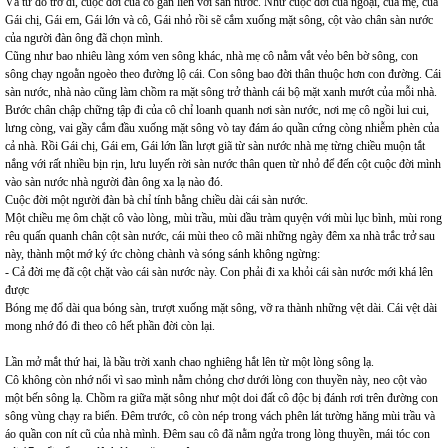
Và từ đó trở đi, cuộc đời của cô gắn liền với sàn nước. Như cuộc đời của ngoại, của mẹ, của
Gái chị, Gái em, Gái lớn và cô, Gái nhỏ rồi sẽ cắm xuống mặt sông, cột vào chân sàn nước
của người đàn ông đã chọn mình.
Cũng như bao nhiêu làng xóm ven sông khác, nhà mẹ cô nằm vắt vẻo bên bờ sông, con
sông chạy ngoằn ngoèo theo đường lộ cái. Con sông bao đời thân thuộc hơn con đường. Cái
sàn nước, nhà nào cũng làm chồm ra mặt sông trở thành cái bộ mặt xanh mướt của mỗi nhà.
Bước chân chập chững tập đi của cô chỉ loanh quanh nơi sàn nước, nơi mẹ cô ngồi lui cui,
lưng còng, vai gầy cắm đầu xuống mặt sông vò tay đám áo quần cứng còng nhiễm phèn của
cả nhà. Rồi Gái chị, Gái em, Gái lớn lần lượt giã từ sàn nước nhà mẹ từng chiều muộn tắt
nắng với rất nhiều bịn rịn, lưu luyến rời sàn nước thân quen từ nhỏ để đến cột cuộc đời mình
vào sàn nước nhà người đàn ông xa lạ nào đó.
Cuộc đời một người đàn bà chỉ tính bằng chiều dài cái sàn nước.
Một chiều mẹ ôm chặt cô vào lòng, mùi trầu, mùi dầu tràm quyện với mùi lục bình, mùi rong
rêu quấn quanh chân cột sàn nước, cái mùi theo cô mãi những ngày đêm xa nhà trắc trở sau
này, thành một mớ ký ức chòng chành và sóng sánh không ngừng:
- Cả đời mẹ đã cột chặt vào cái sàn nước này. Con phải đi xa khỏi cái sàn nước mới khá lên
được
Bóng mẹ đổ dài qua bóng sàn, trượt xuống mặt sông, vỡ ra thành những vệt dài. Cái vệt dài
mong nhớ đó đi theo cô hết phần đời còn lại.
Lần mở mắt thứ hai, là bầu trời xanh chao nghiêng hắt lên từ một lòng sông lạ.
Cô không còn nhớ nổi vì sao mình nằm chỏng chơ dưới lòng con thuyền này, neo cột vào
một bến sông lạ. Chồm ra giữa mặt sông như một doi đất cô độc bị đánh rơi trên đường con
sông vùng chạy ra biển. Đêm trước, cô còn nép trong vách phên lát tường hăng mùi trầu và
áo quần con nít cũ của nhà mình. Đêm sau cô đã nằm ngửa trong lòng thuyền, mái tóc con