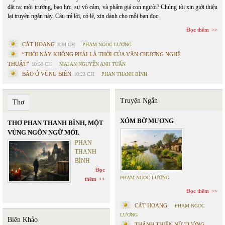
đặt ra: môi trường, bạo lực, sự vô cảm, và phẩm giá con người? Chúng tôi xin giới thiệu
lại truyện ngắn này. Câu trả lời, có lẽ, xin dành cho mỗi bạn đọc.
Đọc thêm
CÁT HOANG
3:34 CH
PHẠM NGỌC LƯƠNG
“THỜI NÀY KHÔNG PHẢI LÀ THỜI CỦA VĂN CHƯƠNG NGHỆ
THUẬT”
10:50 CH
MAI AN NGUYỄN ANH TUẤN
BÃO Ở VÙNG BIÊN
10:23 CH
PHAN THANH BÌNH
Truyện Ngắn
Thơ
XÓM BỜ MƯƠNG
THƠ PHAN THANH BÌNH, MỘT
VÙNG NGÔN NGỮ MỚI.
PHAN
THANH
BÌNH
Đọc
PHẠM NGỌC LƯƠNG
thêm
Đọc thêm
CÁT HOANG
PHẠM NGỌC
LƯƠNG
Biên Khảo
THÁNH THIÊN NỮ TƯỚNG -