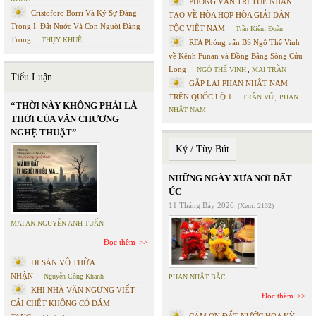
PHỎNG VẤN TRÍ TUỆ NHÂN
Cristoforo Borri Và Ký Sự Đàng
TẠO VỀ HÒA HỢP HÒA GIẢI DÂN
Trong I. Đất Nước Và Con Người Đàng
TỘC VIỆT NAM
Trần Kiêm Đoàn
Trong
THỤY KHUÊ
RFA Phỏng vấn BS Ngô Thế Vinh
về Kênh Funan và Đồng Bằng Sông Cửu
Long
NGÔ THẾ VINH
,
MAI TRẦN
Tiểu Luận
GẶP LẠI PHAN NHẬT NAM
TRÊN QUỐC LỘ 1
TRẦN VŨ
,
PHAN
“THỜI NÀY KHÔNG PHẢI LÀ
NHẬT NAM
THỜI CỦA VĂN CHƯƠNG
NGHỆ THUẬT”
Ký / Tùy Bút
NHỮNG NGÀY XƯA NƠI ĐẤT
ÚC
11 Tháng Bảy 2026
(Xem: 2132)
MAI AN NGUYỄN ANH TUẤN
Đọc thêm
DI SẢN VÔ THỪA
NHẬN
Nguyễn Công Khanh
PHAN NHẬT BẮC
KHI NHÀ VĂN NGỪNG VIẾT:
Đọc thêm
CÁI CHẾT KHÔNG CÓ ĐÁM