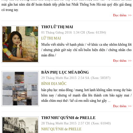
mài gần hai năm dài để hoàn thành tiếp phần hai Nhất Thống Sơn Hà mà quý độc giả đang
có trong tay.
Đọc thêm
THƠ LỮ THỊ MAI
01 Tháng Giêng 2016
1:34 CH
(Xem: 61394)
LỮ THỊ MAI
Muốn viết nhiều về hạnh phúc / về khúc ca nhẹ nhõm không lời
/ nhưng phút giờ này chỉ nỗi buồn hiện diện / chứng nhân cho
màn đêm /
Đọc thêm
BẢN PHỤ LỤC MÙA ĐÔNG
29 Tháng Mười Hai 2015
2:54 SA
(Xem: 58597)
BÌNH ĐỊA MỘC
bản phụ lục mùa đông / mang hơi lạnh không nằm trong dự báo
hôm nay / nhưng sẽ mạnh dần lên thành cơn bão ngày mai /
nhấn chìm mọi thứ / kể cả em mỗi sáng hư gầy ...
Đọc thêm
THƠ NHƯ QUỲNH de PRELLE
28 Tháng Mười Hai 2015
2:57 CH
(Xem: 61040)
NHƯ QUỲNH de PRELLE