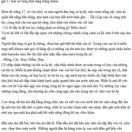
gái 17 tuổi xổ tung lênh láng trăng muộn.
Đêm đó trăng 17, cô còn nhớ, và mùi người đàn ông xa lạ đó, mùi rượu nồng nặc, mùi áo
quần bắt nắng khê nồng, mùi tanh của bùn đất dưới thân ghe… Tất cả ập vào cô cùng một
lúc, cùng một câu nói qua kẽ răng, như nhát rựa chém vào cột sàn:
- Cô về đây là để trừ nợ, chẳng phải vợ chồng gì! Hiểu chưa?
Và từ đó đời cô bắt đầu tập quen với những chòng chành sóng sánh va lắc mới ở bên này doi
đất.
Người đàn ông cô gọi là chồng, chưa bao giờ biết tên thật của cô. Trong cơn say bí tỉ mềm
mụp mỗi khuya anh gọi cô bằng tất cả những cái tên anh học được từ những quán nhậu kiêm
tiệm karaoke mọc lên chi chít như nấm đầu mùa mưa trong thị xã:
- Hồng, Cúc, Hoa, Diễm, Đẹp…
Cô chấp nhận những cái tên xa lạ đó, cảm thấy mình được an toàn trong vỏ bọc của những
cái tên lạ. Miễn là anh không chạm được vào con bé Gái nhỏ, ẩn núp sâu trong tim cô, thắt
thỏm run rẩy trong cái kẹp ba lá, áo bà ba vá, cặp nách hai bẹ chuối cây, bập bềnh theo trái
dừa khô thả nổi đập chân bành bạch quẩn quanh bên sàn nước nhà mẹ. Miễn là anh để yên
cho con bé Gái nhỏ ngủ yên trong vùng ký ức ngọt ngào của tuổi thơ. Và những xúc cảm,
những rung động, yêu thương âu yếm cũng ngủ yên sâu trong tim cô, như con bé ấy.
Con sông cắt hai doi đất bằng dòng chảy sâu và xiết của con nước lớn lúc nào cũng đầy ăm
ắp nên hai doi đất nhô ra giữa sông, nhìn từ xa như chạm mũi vào nhau, đến gần mới thấy từ
mũi này qua mũi kia phải mất hết mấy tiếng đồng hồ tay chèo khỏe.
Bên này doi đất bồi, bên kia doi đất lở. Dần dần doi đất bên này nhà cửa lấp đầy vội vã, xiên
xẹo, chạy theo mép nước. Những người đàn bà hàng xóm lạ, sau một đêm giở liếp cửa