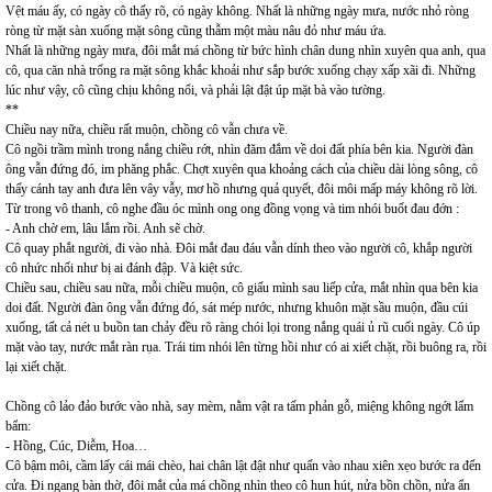
Vệt máu ấy, có ngày cô thấy rõ, có ngày không. Nhất là những ngày mưa, nước nhỏ ròng
ròng từ mặt sàn xuống mặt sông cũng thẫm một màu nâu đỏ như máu ứa.
Nhất là những ngày mưa, đôi mắt má chồng từ bức hình chân dung nhìn xuyên qua anh, qua
cô, qua căn nhà trống ra mặt sông khắc khoải như sắp bước xuống chạy xấp xãi đi. Những
lúc như vậy, cô cũng chịu không nổi, và phải lật đật úp mặt bà vào tường.
**
Chiều nay nữa, chiều rất muộn, chồng cô vẫn chưa về.
Cô ngồi trầm mình trong nắng chiều rớt, nhìn đăm đắm về doi đất phía bên kia. Người đàn
ông vẫn đứng đó, im phăng phắc. Chợt xuyên qua khoảng cách của chiều dài lòng sông, cô
thấy cánh tay anh đưa lên vây vẫy, mơ hồ nhưng quả quyết, đôi môi mấp máy không rõ lời.
Từ trong vô thanh, cô nghe đầu óc mình ong ong đồng vọng và tim nhói buốt đau đớn :
- Anh chờ em, lâu lắm rồi. Anh sẽ chờ.
Cô quay phắt người, đi vào nhà. Đôi mắt đau đáu vẫn dính theo vào người cô, khắp người
cô nhức nhối như bị ai đánh đập. Và kiệt sức.
Chiều sau, chiều sau nữa, mỗi chiều muộn, cô giấu mình sau liếp cửa, mắt nhìn qua bên kia
doi đất. Người đàn ông vẫn đứng đó, sát mép nước, nhưng khuôn mặt sầu muộn, đầu cúi
xuống, tất cả nét u buồn tan chảy đều rõ ràng chói lọi trong nắng quái ủ rũ cuối ngày. Cô úp
mặt vào tay, nước mắt ràn rụa. Trái tim nhói lên từng hồi như có ai xiết chặt, rồi buông ra, rồi
lại xiết chặt.
Chồng cô lảo đảo bước vào nhà, say mèm, nằm vật ra tấm phản gỗ, miệng không ngớt lẩm
bẩm:
- Hồng, Cúc, Diễm, Hoa…
Cô bậm môi, cầm lấy cái mái chèo, hai chân lật đật như quấn vào nhau xiên xẹo bước ra đến
cửa. Đi ngang bàn thờ, đôi mắt của má chồng nhìn theo cô hun hút, nửa bồn chồn, nửa ẩn