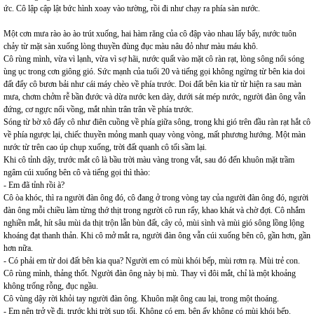
ức. Cô lập cập lật bức hình xoay vào tường, rồi đi như chạy ra phía sàn nước.
Một cơn mưa rào ào ào trút xuống, hai hàm răng của cô đập vào nhau lẩy bẩy, nước tuôn
chảy từ mặt sàn xuống lòng thuyền đùng đục màu nâu đỏ như màu máu khô.
Cô rùng mình, vừa vì lạnh, vừa vì sợ hãi, nước quất vào mặt cô ràn rạt, lòng sông nổi sóng
ùng ục trong cơn giông gió. Sức mạnh của tuổi 20 và tiếng gọi không ngừng từ bên kia doi
đất đẩy cô bươn bải như cái máy chèo về phía trước. Doi đất bên kia từ từ hiện ra sau màn
mưa, chơm chởm rễ bần đước và dừa nước ken dày, dưới sát mép nước, người đàn ông vẫn
đứng, cơ ngực nổi vồng, mắt nhìn trân trân về phía trước.
Sóng từ bờ xô đẩy cô như điên cuồng về phía giữa sông, trong khi gió trên đầu ràn rạt hắt cô
về phía ngược lại, chiếc thuyền mỏng manh quay vòng vòng, mất phương hướng. Một màn
nước từ trên cao úp chụp xuống, trời đất quanh cô tối sầm lại.
Khi cô tỉnh dậy, trước mắt cô là bầu trời màu vàng trong vắt, sau đó đến khuôn mặt trầm
ngâm cúi xuống bên cô và tiếng gọi thì thào:
- Em đã tỉnh rồi à?
Cô òa khóc, thì ra người đàn ông đó, cô đang ở trong vòng tay của người đàn ông đó, người
đàn ông mỗi chiều làm từng thớ thịt trong người cô run rẩy, khao khát và chờ đợi. Cô nhắm
nghiền mắt, hít sâu mùi da thịt trộn lẫn bùn đất, cây cỏ, mùi sình và mùi gió sông lồng lộng
khoáng đạt thanh thản. Khi cô mở mắt ra, người đàn ông vẫn cúi xuống bên cô, gần hơn, gần
hơn nữa.
- Có phải em từ doi đất bên kia qua? Người em có mùi khói bếp, mùi rơm rạ. Mùi trẻ con.
Cô rùng mình, thảng thốt. Người đàn ông này bị mù. Thay vì đôi mắt, chỉ là một khoảng
không trống rỗng, đục ngầu.
Cô vùng dậy rời khỏi tay người đàn ông. Khuôn mặt ông cau lại, trong một thoáng.
- Em nên trở về đi, trước khi trời sụp tối. Không có em, bên ấy không có mùi khói bếp.