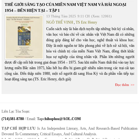
THẾ GIỚI SÁNG TẠO CỦA MIỀN NAM VIỆT NAM VÀ HẢI NGOẠI
1954 – ĐẾN HIỆN TẠI – TẬP 1
13 Tháng Tám 2025
9:11 CH
(Xem: 12061)
NGÔ THẾ VINH
,
TS Eric Henry
Cuốn sách này là bản dịch tuyển tập những bút ký cá nhân,
văn học và báo chí về các nhân vật Việt Nam đã có những
đóng góp đáng kể cho văn học, nghệ thuật và khoa học.
Đây là một nguồn tư liệu phong phú về lịch sử xã hội, văn
hóa và chính trị của miền Nam Việt Nam, đồng thời khắc
họa sự nghiệp của từng nhân vật. Phần lớn những người
được đề cập nổi bật trong giai đoạn 1954 – 1975. Sau khi miền Nam thất thủ vào tay lực
lượng miền Bắc năm 1975, hầu hết họ đều bị giam giữ nhiều năm trong các trại cải tạo
cộng sản. Đến thập niên 1980, một số người đã sang Hoa Kỳ và đa phần vẫn tiếp tục
hoạt động sáng tạo.(TS. Eric Henry, dịch giả)
Đọc thêm
Liên Lạc Tòa Soạn:
(714)381-8780
/ Email:
Tapc
Hihopluu@AOL.COM
TẠP CHÍ HỢP LƯU
Is An Independent Literary, Arts, And Research-Based Publication
Devoted To Commentary, Critical Essays, And Cultural Analysis.