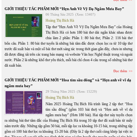
GIỚI THIỆU TÁC PHẨM MỚI “Hẹn Anh Về Vỹ Dạ Ngắm Mưa Bay”
06 Tháng Sáu 2025
(Xem: 13407)
Hoàng Thị Bích Hà
Tập thơ “Hẹn Anh Về Vỹ Dạ Ngắm Mưa Bay” của Hoàng
Thị Bích Hà có hơn 180 bài thơ dài ngắn khác nhau được
chia làm 2 phần: Phần 1: 80 bài thơ, Phần 2: 116 bài thơ
bốn câu. Phần 1: 80 bài thơ tuyển là những bài tâm đắc được chọn lọc ra từ 10 tập thơ
trước đã xuất bản và một số bài thơ mới sáng tác trong thời gian gần đây, chưa in nhưng
đã được đăng tải trên các trang báo mạng và website Văn học Nghệ thuật trong và ngoài
nước. Phần 2 là những khổ thơ yêu thích, mỗi bài chỉ chon 4 câu trong số những bài thơ
đã xuất bản.
Đọc thêm
GIỚI THIỆU TÁC PHẨM MỚI “Hoa tím sầu đông” và “Hẹn anh về vĩ dạ
ngắm mưa bay”
29 Tháng Năm 2025
(Xem: 15229)
Hoàng Thị Bích Hà
Năm 2025 Hoàng Thị Bích Hà trình làng 2 tập thơ: “Hoa
tím sầu đông” (gồm 103 bài thơ) và “Hẹn anh về vĩ dạ
ngắm mưa bay” (Hơn 180 bài). Hai tập thơ này tuyển chọn
ra những bài thơ tâm đắc của Hoàng Thị Bích Hà trong 10 tập thơ đã xuất bản từ mấy
năm trước đây. Những tập gồm 50 bài, mỗi tập lọc ra khoảng 10-15 bài, trong những tập
gồm có 100 bài thơ lọc ra khoảng 15-20 bài. (Đây là 2 tập thơ cuối cùng khép lại việc in