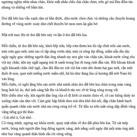
ngượng nghịu nhìn nhau chào, khóe mắt nhăn chĩu chịt chân chim, trên gò má lốm đốm tàn
nhang và những vết bầm tím.
Doi đất bên kia vẫn xanh rậm rịt bần đước, dừa nước chen chúc và những câu chuyện hoang
đường về vùng nước xoáy dìm chết thuyền bè mon men lại gần bờ.
Mặt trời mọc lên từ doi đất bên này và lặn ở doi đất bên kia.
Mỗi chiều, từ doi đất bên này, khói bếp trấu, bếp rơm thơm len lỏi rập rềnh trên sàn nước,
mùi cơm gạo mới, mùi rau cỏ tập tàng vườn nhà, mùi cá sông tép đồng, mắm nẫu dìu dịu
ngây ngây giục những người đàn ông nhanh tay neo ghe vào chân sàn, khoát nước sông rửa
vội tay chân, tiện tay ngắt ngang trái ớt xanh trong bụi ớt rung rinh đầu sàn. Rồi khoan khoái
ngồi khoanh chân chữ ngũ, cầm đôi đũa tre xới vội bát cơm dẻo thơm hạt gạo mới, cắn một
đuôi ớt non, quẹt một miếng nước mắm nhĩ, hít hà như đang lùa cả hương đất trời Nam bộ
vào lòng.
Mỗi chiều, cô ngồi lặng bên sàn nước nhà mình nhìn doi đất bên kia chìm trong màu vàng
lung linh kỳ ảo, thứ ánh sáng hắt lên và khuếch tán rực rỡ từ lòng sông trong vắt.
Một chiều như vậy, khi người đàn ông của cô đi lưới cá muộn chưa về, cô cao hứng nhảy ào
xuống chân sàn tắm vội. Cảm giác bập bềnh theo trái dừa khô thả nổi, đập chân bành bạch
quẩn quanh chân sàn nước nhà mẹ rưng rưng trở về. Từ đâu xa trên mặt sóng dập dềnh văng
vẳng tiếng gọi thì thào:
- Gái nhỏ à, Gái nhỏ…
Cô rùng mình, ngưng tay khỏa nước, quay mặt nhìn về doi đất phía bên kia. Từ sát mép
nước, bóng một người đàn ông đứng ngược sáng, ánh nắng cuối ngày dát một màu óng ánh
như bụi vàng quanh thân hình rắn rỏi sừng sững.