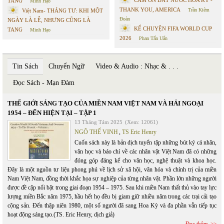
CÁM ƠN ĐẤT NƯỚC HOA KỲ -
TANG
Minh Hạo
THANK YOU, AMERICA
Trần Kiêm
Việt Nam- THÁNG TƯ: KHI MỘT
Đoàn
NGÀY LÀ LỄ, NHƯNG CŨNG LÀ
KỂ CHUYỆN FIFA WORLD CUP
TANG
Minh Hạo
2026
Phan Tấn Uẩn
Tin Sách
Chuyển Ngữ
Video & Audio : Nhạc & . . .
Đọc Sách - Mạn Đàm
THẾ GIỚI SÁNG TẠO CỦA MIỀN NAM VIỆT NAM VÀ HẢI NGOẠI
1954 – ĐẾN HIỆN TẠI – TẬP 1
13 Tháng Tám 2025
(Xem: 12061)
NGÔ THẾ VINH
,
TS Eric Henry
Cuốn sách này là bản dịch tuyển tập những bút ký cá nhân,
văn học và báo chí về các nhân vật Việt Nam đã có những
đóng góp đáng kể cho văn học, nghệ thuật và khoa học.
Đây là một nguồn tư liệu phong phú về lịch sử xã hội, văn hóa và chính trị của miền
Nam Việt Nam, đồng thời khắc họa sự nghiệp của từng nhân vật. Phần lớn những người
được đề cập nổi bật trong giai đoạn 1954 – 1975. Sau khi miền Nam thất thủ vào tay lực
lượng miền Bắc năm 1975, hầu hết họ đều bị giam giữ nhiều năm trong các trại cải tạo
cộng sản. Đến thập niên 1980, một số người đã sang Hoa Kỳ và đa phần vẫn tiếp tục
hoạt động sáng tạo.(TS. Eric Henry, dịch giả)
Đọc thêm