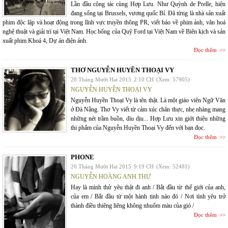
Lần đầu cộng tác cùng Hợp Lưu. Như Quỳnh de Prelle, hiện
đang sống tại Brussels, vương quốc Bỉ. Đã từng là nhà sản xuất
phim độc lập và hoạt động trong lĩnh vực truyền thông PR, viết báo về phim ảnh, văn hoá
nghệ thuật và giải trí tại Việt Nam. Học bổng của Quỹ Ford tại Việt Nam về Biên kịch và sản
xuất phim Khoá 4, Dự án điện ảnh.
Đọc thêm
THƠ NGUYỄN HUYỀN THOẠI VY
28 Tháng Mười Hai 2015
2:10 CH
(Xem: 57905)
NGUYỄN HUYỀN THOẠI VY
Nguyễn Huyền Thoại Vy là tên thật. Là một giáo viên Ngữ Văn
ở Đà Nẵng. Thơ Vy viết từ cảm xúc chân thực, nhẹ nhàng mang
những nét trầm buồn, dìu dịu... Hợp Lưu xin giới thiệu những
thi phẩm của Nguyễn Huyền Thoại Vy đến với bạn đọc.
Đọc thêm
PHONE
20 Tháng Mười Hai 2015
9:19 CH
(Xem: 52481)
NGUYỄN HOÀNG ANH THƯ
Hay là mình thử yêu thật đi anh / Bắt đầu từ thế giới của anh,
của em / Bắt đầu từ một hành tinh nào đó / Nơi tình yêu trở
thành điều thiêng liêng không nhuốm màu của gió /
Đọc thêm