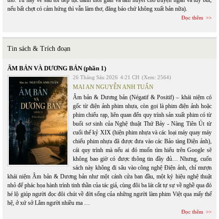
thơ. Từ nay về sau tôi tiếp tục dành thời gian và tâm huyết cho truyện ngắn và tùy bút,
nếu bất chợt có cảm hứng thì vẫn làm thơ, đăng báo chứ không xuất bản nữa).
Đọc thêm
Tin sách & Trích đoạn
ÂM BẢN VÀ DƯƠNG BẢN (phần 1)
26 Tháng Sáu 2026
4:21 CH
(Xem: 2564)
MAI AN NGUYỄN ANH TUẤN
Âm bản & Dương bản (Négatif & Positif) – khái niệm có
gốc từ điện ảnh phim nhựa, còn gọi là phim điện ảnh hoặc
phim chiếu rạp, liên quan đến quy trình sản xuất phim có từ
buổi sơ sinh của Nghệ thuật Thứ Bảy - Nàng Tiên Út từ
cuối thế kỷ XIX (hiện phim nhựa và các loại máy quay máy
chiếu phim nhựa đã được đưa vào các Bảo tàng Điện ảnh),
cái quy trình mà nếu ai đó muốn tìm hiểu trên Google sẽ
không bao giờ có được thông tin đầy đủ… Nhưng, cuốn
sách này không đi sâu vào công nghệ Điện ảnh, chỉ mượn
khái niệm Âm bản & Dương bản như một cánh cửa ban đầu, một ký hiệu nghệ thuật
nhỏ để phác họa hành trình tinh thần của tác giả, cùng đôi ba lát cắt tự sự về nghề qua đó
hé lộ giúp người đọc đôi chút về đời sống của những người làm phim Việt qua mấy thế
hệ, ở xứ sở Lắm người nhiều ma …
Đọc thêm