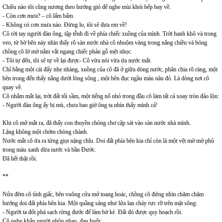
Chiều nào tôi cũng nương theo hướng gió để nghe mùi khói bếp bay về.
- Còn cơn mưa? – cô lẩm bẩm.
- Không có cơn mưa nào. Đừng lo, tôi sẽ đưa em về!
Cô rời tay người đàn ông, tập tễnh đi về phía chiếc xuồng của mình. Trời hanh khô và trong
veo, từ bờ bên này nhìn thấy rõ sàn nước nhà cô nhuộm vàng trong nắng chiều và bóng
chồng cô lờ mờ nằm vắt ngang chiếc phản gỗ mệt nhọc.
- Tôi tự đến, tôi sẽ tự về lại được- Cô vừa nói vừa ứa nước mắt.
Chỉ bằng một cái đẩy nhẹ nhàng, xuồng của cô đã ở giữa dòng nước, phân chia rõ ràng, một
bên trong đến thấy nắng dưới lòng sông , một bên đục ngầu màu nâu đỏ. Là dòng nơi cô
quay về.
Cô nhắm mắt lại, trời đất tối sầm, một tiếng nổ nhỏ trong đầu cô làm tất cả xoay tròn đảo lộn:
- Người đàn ông ấy bị mù, chưa bao giờ ông ta nhìn thấy mình cả!
Khi cô mở mắt ra, đã thấy con thuyền chỏng chơ cập sát vào sàn nước nhà mình.
Lặng không một chớm chòng chành.
Nước mắt cô ứa ra từng giọt nặng chĩu. Doi đất phía bên kia chỉ còn là một vệt mờ mờ phủ
trong màu xanh dừa nước và bần Đước.
Đã hết thật rồi.
**
Nửa đêm cô tỉnh giấc, bên vuông cửa mở toang hoác, chồng cô đứng nhìn chăm chăm
hướng doi đất phía bên kia. Một quầng sáng như lửa lan cháy rực rỡ trên mặt sông:
- Người ta đốt phá sạch rừng đước để làm bờ kè. Đất đó được quy hoạch rồi.
Cô nghe khắp người nhộn nhạo, đau buốt: