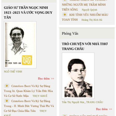
NHỮNG NGƯỜI MẸ TRẦM MÌNH
GIÁO SƯ TRẦN NGỌC NINH
TRÊN SÔNG
Nguyệt Quỳnh
1923 -2025 VÀ ƯỚC VỌNG DUY
KHI TÌNH YÊU NHUỐM MÀU
TÂN
TOAN TÍNH
Hoàng Thị Bích Hà
Phỏng Vấn
TRÒ CHUYỆN VỚI NHÀ THƠ
TRANG CHÂU
NGÔ THẾ VINH
Đọc thêm
Cristoforo Borri Và Ký Sự Đàng
Trong Iii. Quan Khám Lý Trần Đức Hòa
Và Cơ Sở Nước Mặn
THỤY KHUÊ
Cristoforo Borri Và Ký Sự Đàng
Trần Thị Nguyệt Mai
,
TRANG CHÂU
Trong - II. Minh Đức Vương Thái Phi Và
Đọc thêm
Cơ Sở Đạo Chúa Đầu Tiên
THỤY
KHUÊ