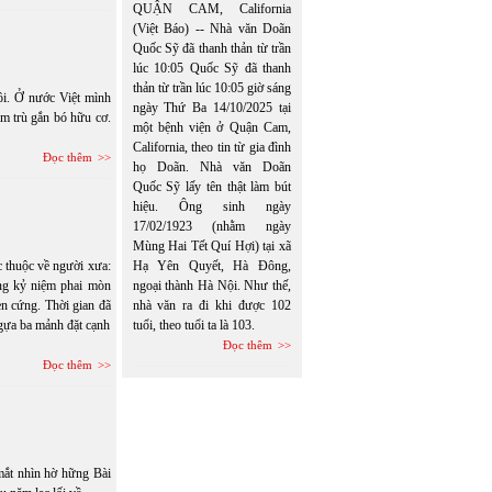
QUẬN CAM, California
(Việt Báo) -- Nhà văn Doãn
Quốc Sỹ đã thanh thản từ trần
lúc 10:05 Quốc Sỹ đã thanh
thản từ trần lúc 10:05 giờ sáng
ôi. Ở nước Việt mình
ngày Thứ Ba 14/10/2025 tại
ạm trù gắn bó hữu cơ.
một bệnh viện ở Quận Cam,
California, theo tin từ gia đình
Đọc thêm
họ Doãn. Nhà văn Doãn
Quốc Sỹ lấy tên thật làm bút
hiệu. Ông sinh ngày
17/02/1923 (nhằm ngày
Mùng Hai Tết Quí Hợi) tại xã
c thuộc về người xưa:
Hạ Yên Quyết, Hà Đông,
ững kỷ niệm phai mòn
ngoại thành Hà Nội. Như thế,
n cứng. Thời gian đã
nhà văn ra đi khi được 102
ngựa ba mảnh đặt cạnh
tuổi, theo tuổi ta là 103.
Đọc thêm
Đọc thêm
mắt nhìn hờ hững Bài