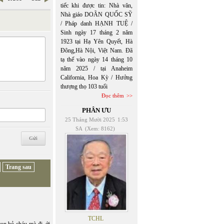
tiếc khi được tin: Nhà văn,
Nhà giáo DOÃN QUỐC SỸ
/ Pháp danh HẠNH TUỆ /
Sinh ngày 17 tháng 2 năm
1923 tại Hạ Yên Quyết, Hà
Đông,Hà Nội, Việt Nam. Đã
tạ thế vào ngày 14 tháng 10
năm 2025 / tại Anaheim
California, Hoa Kỳ / Hưởng
thượng thọ 103 tuổi
Đọc thêm
PHÂN ƯU
25 Tháng Mười 2025
1:53
SA
(Xem: 8162)
Trang sau
TCHL