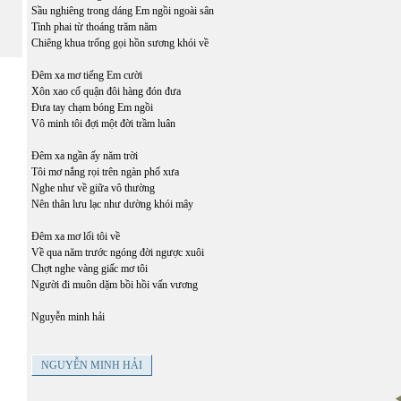
Sầu nghiêng trong dáng Em ngồi ngoài sân
Tình phai từ thoáng trăm năm
Chiêng khua trống gọi hồn sương khói về
Đêm xa mơ tiếng Em cười
Xôn xao cố quận đôi hàng đón đưa
Đưa tay chạm bóng Em ngồi
Vô minh tôi đợi một đời trầm luân
Đêm xa ngần ấy năm trời
Tôi mơ nắng rọi trên ngàn phố xưa
Nghe như về giữa vô thường
Nên thân lưu lạc như dường khói mây
Đêm xa mơ lối tôi về
Về qua năm trước ngóng đời ngược xuôi
Chợt nghe vàng giấc mơ tôi
Người đi muôn dặm bồi hồi vấn vương
Nguyễn minh hải
NGUYỄN MINH HẢI