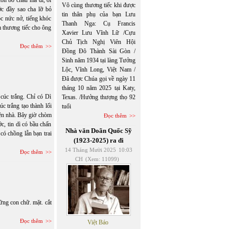
con bỏ cháu mà đi, ới
Vô cùng thương tiếc khi được
ớc đầy sao cha lỡ bỏ
tin thân phụ của bạn Lưu
c nức nở, tiếng khóc
Thanh Nga: Cụ Francis
 thương tiếc cho ông
Xavier Lưu Vĩnh Lữ /Cựu
Chủ Tịch Nghị Viên Hội
Đọc thêm
Đồng Đô Thành Sài Gòn /
Sinh năm 1934 tại làng Tưởng
Lộc, Vĩnh Long, Việt Nam /
Đã được Chúa gọi về ngày 11
tháng 10 năm 2025 tại Katy,
cúc trắng. Chỉ có Dì
Texas. /Hưởng thượng thọ 92
c trắng tạo thành lối
tuổi
hiên nhà. Bây giờ chòm
Đọc thêm
c, tin dì có bầu chấn
Nhà văn Doãn Quốc Sỹ
có chồng lẫn bạn trai
(1923-2025) ra đi
14 Tháng Mười 2025
10:03
Đọc thêm
CH
(Xem: 11099)
ững con chữ. mặt. cắt
Đọc thêm
Việt Báo