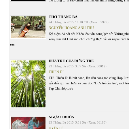
thơ tương tư vì sao Quên mất mặt đất mình đang đứng Triệ
THƠ THÁNG BA
24 Tháng Ba 2015
10:10 CH
(Xem: 57929)
NGUYỄN HOÀNG ANH THƯ
Kỷ niệm đã nói dối Khéo léo uốn cong lịch sử Những phi
xoay trái đất Chờ sao chổi chứng thực về lời ngoại cảm 
rùa
ĐỨA TRẺ CỦA RỪNG TRE
23 Tháng Ba 2015
3:57 SA
(Xem: 60012)
THIÊN DI
LTS: Thiên Di là bút danh, lần đầu cộng tác cùng Hợp Lư
gởi đến quí văn hữu và bạn đọc “Đứa trẻ của tre”, một t
Tạp Chí Hợp Lưu
NGỰA U BUỒN
23 Tháng Ba 2015
3:51 SA
(Xem: 56185)
UYÊN LÊ