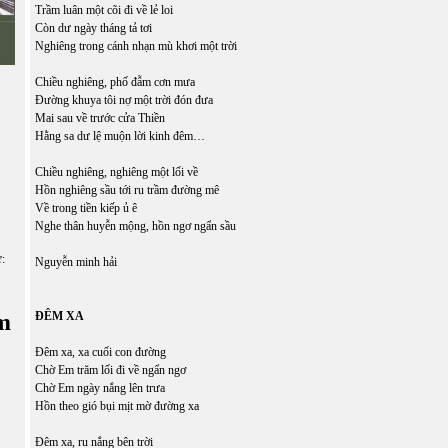
Trầm luân một cõi đi về lẻ loi
Còn dư ngày tháng tả tơi
Nghiêng trong cánh nhạn mù khơi một trời
Chiều nghiêng, phố đẫm cơn mưa
Đường khuya tôi nợ một trời đón đưa
Mai sau về trước cửa Thiền
Hằng sa dư lệ muộn lời kinh đêm…
Chiều nghiêng, nghiêng một lối về
Hồn nghiêng sầu tới ru trầm đường mê
Về trong tiền kiếp ủ ê
Nghe thân huyễn mộng, hồn ngơ ngẩn sầu
ữ:
Nguyễn minh hải
m
ĐÊM XA
Đêm xa, xa cuối con đường
Chờ Em trăm lối đi về ngẩn ngơ
Chờ Em ngày nắng lên trưa
Hồn theo gió bụi mịt mờ đường xa
Đêm xa, ru nắng bên trời