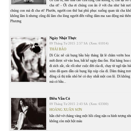
Ới cha ơi, sao nhà cao cửa rộng cha không ở, cha lại bỏ 
cha ơi! - Ới cha ơi chúng con ăn ở với cha như bát nư
chúng con mà đi cha ơi! Phướn, người con thứ hai phủ phục xuống quan tài cha khó
không lâm li nhưng cũng đủ làm cho lòng người đến viếng đám ma xao động mà thêm
Phượng
Ngày Nhật Thực
09 Tháng Tư 2015
2:57 SA
(Xem: 61014)
THÁI BẢO
Dì Cúc nê cái bụng bầu bảy tháng lặt lè chăm vườn hoa 
mới được sờ vào hoa, bất kể ngày đau ốm. Hai hàng hoa cú
đi zích zắc, rắc rối như cuộc đời của dì, chạy từ ngõ tận 
xóm đã quen dần cái bụng lúp xúp của dì. Dăm tháng trướ
động cả thị trấn nhỏ bé có duy nhất một con lộ. Dì không 
mà có bầu...
Điều Vẫn Có
09 Tháng Tư 2015
2:43 SA
(Xem: 63300)
HOÀNG XUÂN SƠN
hắn chờ vờ chàng vàng một hồi cũng nặn ra hình tượng nh
không còn một hột máu