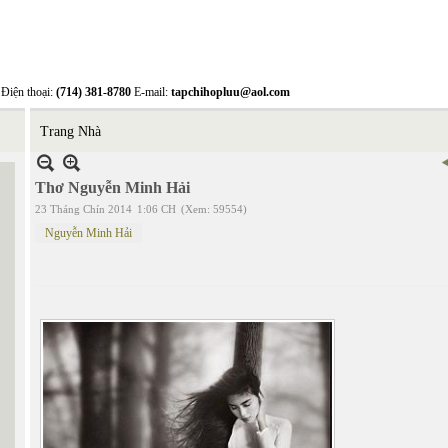
Điện thoại:
(714) 381-8780
E-mail:
tapchihopluu@aol.com
Trang Nhà
Thơ Nguyễn Minh Hải
23 Tháng Chín 2014
1:06 CH
(Xem: 59554)
Nguyễn Minh Hải