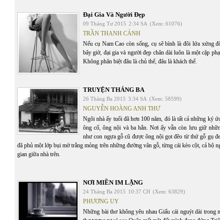
Đại Gia Và Người Đẹp
09 Tháng Tư 2015
2:34 SA
(Xem: 61076)
TRẦN THANH CẢNH
Nếu cụ Nam Cao còn sống, cụ sẽ bình là đôi lứa xứng đ
bây giờ, đại gia và người đẹp chân dài luôn là một cặp ph
Không phân biệt đâu là chủ thể, đâu là khách thể.
TRUYỆN THÁNG BA
26 Tháng Ba 2015
3:34 SA
(Xem: 58599)
NGUYỄN HOÀNG ANH THƯ
Ngôi nhà ấy tuổi đã hơn 100 năm, đó là tất cả những ký ứ
ông cố, ông nội và ba hắn. Nơi ấy vẫn còn lưu giữ nh
như con ngựa gỗ cũ được ông nội gọt đẽo từ thứ gỗ gụ đe
đã phủ một lớp bụi mờ trắng mỏng trên những đường vân gỗ, từng cái kèo cột, cả bộ 
gian giữa nhà trên.
NƠI MIỀN IM LẶNG
24 Tháng Ba 2015
10:37 CH
(Xem: 63829)
PHƯƠNG UY
Những bài thơ không yêu nhau Giấu cái nguýt dài trong 