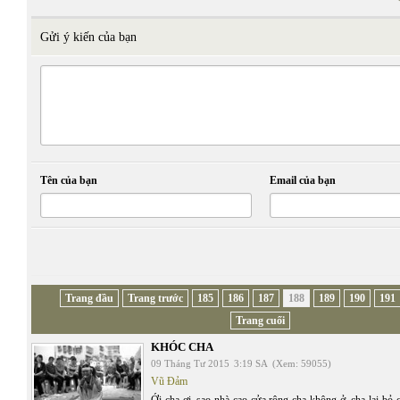
Gửi ý kiến của bạn
Tên của bạn
Email của bạn
Trang đầu
Trang trước
185
186
187
188
189
190
191
Trang cuối
KHÓC CHA
09 Tháng Tư 2015
3:19 SA
(Xem: 59055)
Vũ Đảm