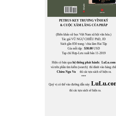
PETRUS KEY TRƯƠNG VĨNH KÝ
& CUỘC XÂM LĂNG CỦA PHÁP
(Biên khảo sử học Việt Nam xã hội văn hóa.)
Tác giả VŨ NGỰ CHIÊU PhD, JD
Sách gần 850 trang / chia làm Hai Tập
Gía mỗi tập :
$30.00
USD
Tạp chí Hợp-Lưu xuất bản 11-2019
Hiện có bán qua
hệ thống phát hành:
LuLu.com
và trên phần tìm kiếm (search) thì đánh vào hàng ch
Chieu Ngu Vu
thì các tựa sách sẽ hiện ra.
***
LuLu.co
Quý vị có thể vào đường dẫn này:
thì các tựa sách sẽ hiện ra.