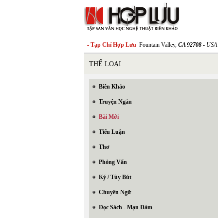
- Tạp Chí Hợp Lưu
Fountain Valley,
CA 92708
- USA
THỂ LOẠI
Biên Khảo
Truyện Ngắn
Bài Mới
Tiểu Luận
Thơ
Phỏng Vấn
Ký / Tùy Bút
Chuyển Ngữ
Đọc Sách - Mạn Đàm