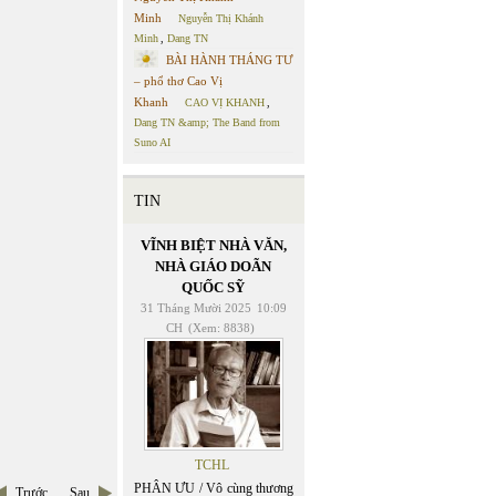
Minh
Nguyễn Thị Khánh
Minh
,
Dang TN
BÀI HÀNH THÁNG TƯ
– phổ thơ Cao Vị
Khanh
CAO VỊ KHANH
,
Dang TN &amp; The Band from
Suno AI
TIN
VĨNH BIỆT NHÀ VĂN,
NHÀ GIÁO DOÃN
QUỐC SỸ
31 Tháng Mười 2025
10:09
CH
(Xem: 8838)
TCHL
PHÂN ƯU / Vô cùng thương
Trước
Sau