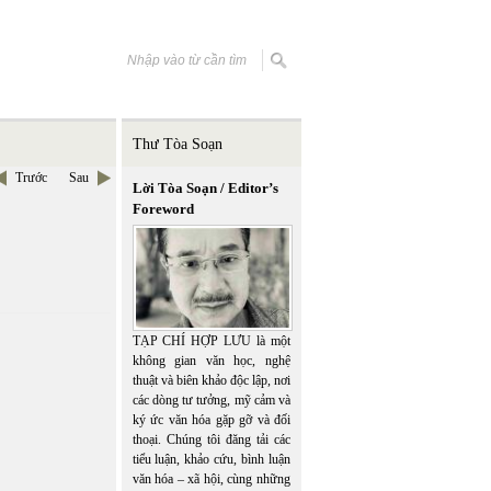
Thư Tòa Soạn
Trước
Sau
Lời Tòa Soạn / Editor’s
Foreword
TẠP CHÍ HỢP LƯU là một
không gian văn học, nghệ
thuật và biên khảo độc lập, nơi
các dòng tư tưởng, mỹ cảm và
ký ức văn hóa gặp gỡ và đối
thoại. Chúng tôi đăng tải các
tiểu luận, khảo cứu, bình luận
văn hóa – xã hội, cùng những