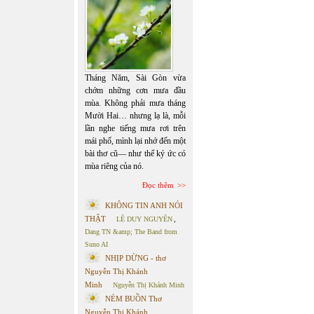
Tháng Năm, Sài Gòn vừa
chớm những cơn mưa đầu
mùa. Không phải mưa tháng
Mười Hai… nhưng lạ là, mỗi
lần nghe tiếng mưa rơi trên
mái phố, mình lại nhớ đến một
bài thơ cũ— như thể ký ức có
mùa riêng của nó.
Đọc thêm
KHÔNG TIN ANH NÓI
THẬT
LÊ DUY NGUYÊN
,
Dang TN &amp; The Band from
Suno AI
NHỊP DỪNG - thơ
Nguyễn Thị Khánh
Minh
Nguyễn Thị Khánh Minh
NÉM BUỒN Thơ
Nguyễn Thị Khánh