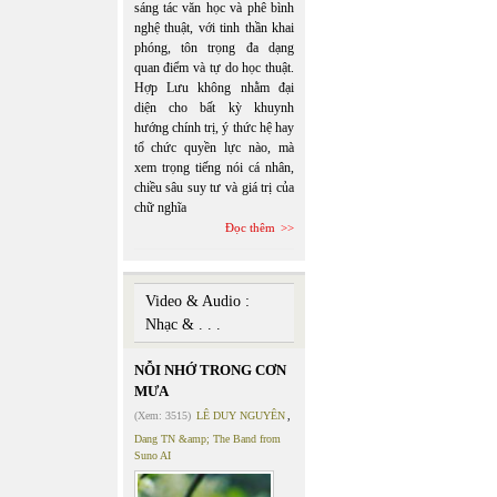
sáng tác văn học và phê bình
nghệ thuật, với tinh thần khai
phóng, tôn trọng đa dạng
quan điểm và tự do học thuật.
Hợp Lưu không nhằm đại
diện cho bất kỳ khuynh
hướng chính trị, ý thức hệ hay
tổ chức quyền lực nào, mà
xem trọng tiếng nói cá nhân,
chiều sâu suy tư và giá trị của
chữ nghĩa
Đọc thêm
Video & Audio :
Nhạc & . . .
NỖI NHỚ TRONG CƠN
MƯA
(Xem: 3515)
LÊ DUY NGUYÊN
,
Dang TN &amp; The Band from
Suno AI