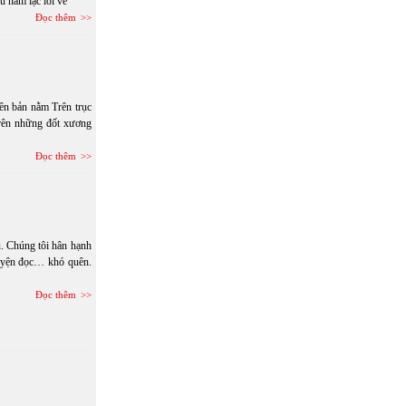
u năm lạc lối về
Đọc thêm
ên bản nằm Trên trục
trên những đốt xương
Đọc thêm
u. Chúng tôi hân hạnh
ruyện đọc… khó quên.
Đọc thêm