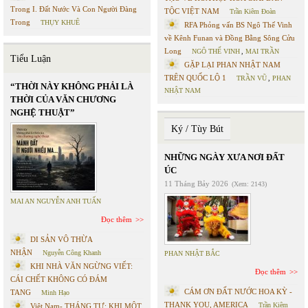
Trong I. Đất Nước Và Con Người Đàng
TỘC VIỆT NAM
Trần Kiêm Đoàn
Trong
THỤY KHUÊ
RFA Phỏng vấn BS Ngô Thế Vinh
về Kênh Funan và Đồng Bằng Sông Cửu
Long
NGÔ THẾ VINH
,
MAI TRẦN
Tiểu Luận
GẶP LẠI PHAN NHẬT NAM
TRÊN QUỐC LỘ 1
TRẦN VŨ
,
PHAN
“THỜI NÀY KHÔNG PHẢI LÀ
NHẬT NAM
THỜI CỦA VĂN CHƯƠNG
NGHỆ THUẬT”
Ký / Tùy Bút
NHỮNG NGÀY XƯA NƠI ĐẤT
ÚC
11 Tháng Bảy 2026
(Xem: 2143)
MAI AN NGUYỄN ANH TUẤN
Đọc thêm
DI SẢN VÔ THỪA
NHẬN
Nguyễn Công Khanh
PHAN NHẬT BẮC
KHI NHÀ VĂN NGỪNG VIẾT:
Đọc thêm
CÁI CHẾT KHÔNG CÓ ĐÁM
CÁM ƠN ĐẤT NƯỚC HOA KỲ -
TANG
Minh Hạo
THANK YOU, AMERICA
Trần Kiêm
Việt Nam- THÁNG TƯ: KHI MỘT