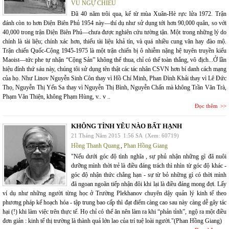
VŨ NGỰ CHIÊU
Đã 40 năm trôi qua, kể từ mùa Xuân-Hè rực lửa 1972. Trận
đánh còn to hơn Điện Biên Phủ 1954 này—thí dụ như sử dụng tới hơn 90,000 quân, so với
40,000 trong trận Điện Biên Phủ—chưa được nghiên cứu tường tận. Một trong những lý do
chính là tài liệu; chính xác hơn, thiếu tài liệu khả tín, và quá nhiều cung văn hay đào mộ.
Trận chiến Quốc-Cộng 1945-1975 là một trận chiến bị ô nhiễm nặng hệ tuyên truyền kiểu
Maoist—tức phe tự nhận “Cộng Sản” không thể thua, chỉ có thể toàn thắng, vô địch...Ở lần
hiệu đính thứ sáu này, chúng tôi sử dụng tên thật các tác nhân CSVN hơn bí danh cách mạng
của họ. Như Linov Nguyễn Sinh Côn thay vì Hồ Chí Minh, Phan Đình Khải thay vì Lê Đức
Thọ, Nguyễn Thị Yến Sa thay vì Nguyễn Thị Bình, Nguyễn Chấn mà không Trần Văn Trà,
Phạm Văn Thiện, không Phạm Hùng, v.. v ..
Đọc thêm
KHÔNG TÌNH YÊU NÀO BẤT HẠNH
21 Tháng Năm 2015
1:56 SA
(Xem: 60719)
Hồng Thanh Quang
,
Phan Hồng Giang
"Nếu dưới góc độ tình nghĩa , sự phủ nhận những gì đã nuôi
dưỡng mình thời trẻ là điều đáng trách thì nhìn từ góc độ khác -
góc độ nhận thức chẳng hạn - sự từ bỏ những gì có thời mình
đã ngoan ngoãn tiếp nhận đôi khi lại là điều đáng mong đợi. Lấy
ví dụ như những người từng học ở Trường Plekhanov chuyên dậy quản lý kinh tế theo
phương pháp kế hoạch hóa - tập trung bao cấp thì đạt điểm càng cao sau này càng dễ gây tác
hại (!) khi làm việc trên thực tế. Họ chỉ có thể ăn nên làm ra khi “phản tỉnh”, ngộ ra một điều
đơn giản : kinh tế thị trường là thành quả lớn lao của trí tuệ loài người."(Phan Hồng Giang)