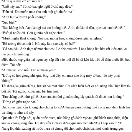
“Anh qua đây với em một tí.”
“Chỗ này sao? Tôi có bao giờ ngồi ở chỗ này đâu.”
“Đâu có. Em muốn mua cho anh một gói thuốc mà.”
“Anh hút Winston phải không?”
“Sao biết?”
“Sao không biết. Anh làm gì mà em không biết. Anh, đi đâu, ở đâu, quen ai, em biết hết.”
“Biết gì nhiều dữ. Còn gì nữa nói nghe chơi.”
“Muốn nghe thiệt không. Nói toạc móng heo, không được giận à nghen.”
“Bộ tưởng tôi con nít à. Hồi này làm sao vậy, cô ba?”
“Có sao đâu. Anh thực tế một chút coi. Lè phè quá trời. Lông bông lêu bêu cái kiểu anh, ai
mà yêu cho nổi ông.”
Điếu thuốc kẹp giữa hai ngón tay, sắp đặt vào môi đã bị tôi kéo lại. Tôi vỗ điếu thuốc lên bao
diêm. Tôi nói:
“Ai mà yêu cho nổi. Yêu ai mà ai yêu?”.
“Đừng có hỏi giọng nhà quê, ông! Lại đây, em mua cho ông mấy tờ báo. Tờ này phải
không?”.
Tôi đứng lại giữa chừng, hơi sợ hãi một chút. Cái cách hiểu biết và nói năng của Diệp làm tôi
bối rối. Tôi nghịch chiếc nắp bật lửa, hỏi:
“Em chẳng quên thứ gì hết. Sao em còn đợi gì mà chẳng lấy quách tôi đi có hơn không.”
“Đừng có giễu nghe bạn.”
Đâu có ai ngăn cản không cho chúng tôi cười thả ga giữa đường phố trong một đêm lạnh lẽo
và riêng tư như thế này.
Quả như lời Diệp nói, quán nước quen, trần bằng gỗ đánh vẹc-ni, ghế bành rộng thấp, điện
ấm và không sáng lắm. Tôi đẩy cửa kính và đứng qua một bên nhường Diệp vào trước.
Nàng lột khăn xuống rũ nước mưa và chúng tôi chọn một chiếc bàn hơi khuất trong góc