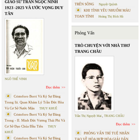
GIÁO SƯ TRẦN NGỌC NINH
TRÊN SÔNG
Nguyệt Quỳnh
1923 -2025 VÀ ƯỚC VỌNG DUY
KHI TÌNH YÊU NHUỐM MÀU
TÂN
TOAN TÍNH
Hoàng Thị Bích Hà
Phỏng Vấn
TRÒ CHUYỆN VỚI NHÀ THƠ
TRANG CHÂU
NGÔ THẾ VINH
Đọc thêm
Cristoforo Borri Và Ký Sự Đàng
Trong Iii. Quan Khám Lý Trần Đức Hòa
Và Cơ Sở Nước Mặn
THỤY KHUÊ
Cristoforo Borri Và Ký Sự Đàng
Trần Thị Nguyệt Mai
,
TRANG CHÂU
Trong - II. Minh Đức Vương Thái Phi Và
Đọc thêm
Cơ Sở Đạo Chúa Đầu Tiên
THỤY
KHUÊ
PHỎNG VẤN TRÍ TUỆ NHÂN
Cristoforo Borri Và Ký Sự Đàng
TẠO VỀ HÒA HỢP HÒA GIẢI DÂN