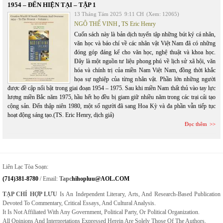
1954 – ĐẾN HIỆN TẠI – TẬP 1
13 Tháng Tám 2025
9:11 CH
(Xem: 12065)
NGÔ THẾ VINH
,
TS Eric Henry
Cuốn sách này là bản dịch tuyển tập những bút ký cá nhân,
văn học và báo chí về các nhân vật Việt Nam đã có những
đóng góp đáng kể cho văn học, nghệ thuật và khoa học.
Đây là một nguồn tư liệu phong phú về lịch sử xã hội, văn
hóa và chính trị của miền Nam Việt Nam, đồng thời khắc
họa sự nghiệp của từng nhân vật. Phần lớn những người
được đề cập nổi bật trong giai đoạn 1954 – 1975. Sau khi miền Nam thất thủ vào tay lực
lượng miền Bắc năm 1975, hầu hết họ đều bị giam giữ nhiều năm trong các trại cải tạo
cộng sản. Đến thập niên 1980, một số người đã sang Hoa Kỳ và đa phần vẫn tiếp tục
hoạt động sáng tạo.(TS. Eric Henry, dịch giả)
Đọc thêm
Liên Lạc Tòa Soạn:
(714)381-8780
/ Email:
Tapc
Hihopluu@AOL.COM
TẠP CHÍ HỢP LƯU
Is An Independent Literary, Arts, And Research-Based Publication
Devoted To Commentary, Critical Essays, And Cultural Analysis.
It Is Not Affiliated With Any Government, Political Party, Or Political Organization.
All Opinions And Interpretations Expressed Herein Are Solely Those Of The Authors.