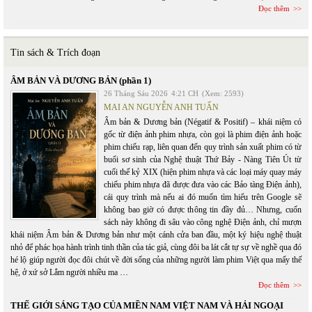
Đọc thêm
Tin sách & Trích đoạn
ÂM BẢN VÀ DƯƠNG BẢN (phần 1)
26 Tháng Sáu 2026
4:21 CH
(Xem: 2593)
MAI AN NGUYỄN ANH TUẤN
Âm bản & Dương bản (Négatif & Positif) – khái niệm có
gốc từ điện ảnh phim nhựa, còn gọi là phim điện ảnh hoặc
phim chiếu rạp, liên quan đến quy trình sản xuất phim có từ
buổi sơ sinh của Nghệ thuật Thứ Bảy - Nàng Tiên Út từ
cuối thế kỷ XIX (hiện phim nhựa và các loại máy quay máy
chiếu phim nhựa đã được đưa vào các Bảo tàng Điện ảnh),
cái quy trình mà nếu ai đó muốn tìm hiểu trên Google sẽ
không bao giờ có được thông tin đầy đủ… Nhưng, cuốn
sách này không đi sâu vào công nghệ Điện ảnh, chỉ mượn
khái niệm Âm bản & Dương bản như một cánh cửa ban đầu, một ký hiệu nghệ thuật
nhỏ để phác họa hành trình tinh thần của tác giả, cùng đôi ba lát cắt tự sự về nghề qua đó
hé lộ giúp người đọc đôi chút về đời sống của những người làm phim Việt qua mấy thế
hệ, ở xứ sở Lắm người nhiều ma …
Đọc thêm
THẾ GIỚI SÁNG TẠO CỦA MIỀN NAM VIỆT NAM VÀ HẢI NGOẠI