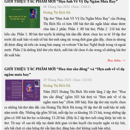
GIỚI THIỆU TÁC PHẨM MỚI “Hẹn Anh Về Vỹ Dạ Ngắm Mưa Bay”
06 Tháng Sáu 2025
(Xem: 13412)
Hoàng Thị Bích Hà
Tập thơ “Hẹn Anh Về Vỹ Dạ Ngắm Mưa Bay” của Hoàng
Thị Bích Hà có hơn 180 bài thơ dài ngắn khác nhau được
chia làm 2 phần: Phần 1: 80 bài thơ, Phần 2: 116 bài thơ
bốn câu. Phần 1: 80 bài thơ tuyển là những bài tâm đắc được chọn lọc ra từ 10 tập thơ
trước đã xuất bản và một số bài thơ mới sáng tác trong thời gian gần đây, chưa in nhưng
đã được đăng tải trên các trang báo mạng và website Văn học Nghệ thuật trong và ngoài
nước. Phần 2 là những khổ thơ yêu thích, mỗi bài chỉ chon 4 câu trong số những bài thơ
đã xuất bản.
Đọc thêm
GIỚI THIỆU TÁC PHẨM MỚI “Hoa tím sầu đông” và “Hẹn anh về vĩ dạ
ngắm mưa bay”
29 Tháng Năm 2025
(Xem: 15233)
Hoàng Thị Bích Hà
Năm 2025 Hoàng Thị Bích Hà trình làng 2 tập thơ: “Hoa
tím sầu đông” (gồm 103 bài thơ) và “Hẹn anh về vĩ dạ
ngắm mưa bay” (Hơn 180 bài). Hai tập thơ này tuyển chọn
ra những bài thơ tâm đắc của Hoàng Thị Bích Hà trong 10 tập thơ đã xuất bản từ mấy
năm trước đây. Những tập gồm 50 bài, mỗi tập lọc ra khoảng 10-15 bài, trong những tập
gồm có 100 bài thơ lọc ra khoảng 15-20 bài. (Đây là 2 tập thơ cuối cùng khép lại việc in
thơ. Từ nay về sau tôi tiếp tục dành thời gian và tâm huyết cho truyện ngắn và tùy bút,
nếu bất chợt có cảm hứng thì vẫn làm thơ, đăng báo chứ không xuất bản nữa).