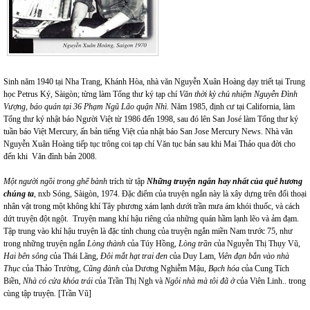
Sinh năm 1940 tại Nha Trang, Khánh Hòa, nhà văn Nguyễn Xuân Hoàng dạy triết tại Trung
học Petrus Ký,
Sàigòn; từng làm Tổng thư ký tạp chí
Văn thời kỳ chủ nhiệm Nguyễn Đình
Vượng, báo quán tại 36 Phạm Ngũ Lão quận Nhì
.
Năm 1985, định cư tại California, làm
Tổng thư ký nhật báo Người Việt từ 1986 đến 1998, sau đó lên San José làm Tổng thư ký
tuần báo Việt Mercury, ấn bản tiếng Việt của nhật báo San Jose Mercury News. Nhà văn
Nguyễn Xuân Hoàng tiếp tục trông coi tạp chí Văn tục bản
sau khi Mai Thảo qua đời cho
đến khi Văn đình bản 2008.
Một người ngồi trong ghế bành
trích từ tập
Những truyện ngắn hay nhất của quê hương
chúng ta
, nxb Sóng, Sàigòn, 1974. Đặc điểm của truyện ngắn này là xây dựng trên đối thoại
nhân vật trong một không khí Tây phương xám lạnh dưới trần mưa ám khói thuốc, và cách
dứt truyện đột ngột. Truyện mang khí hậu riêng của những quán hầm lạnh lẽo và ảm đạm.
Tập trung vào khí hậu truyện là đặc tính chung của truyện ngắn miền Nam trước 75, như
trong những truyện ngắn
Lòng thành
của Túy Hồng,
Lòng trần
của Nguyễn Thị Thụy Vũ,
Hai bên sông
của Thái Lãng,
Đôi mắt hạt trai đen
của Duy Lam,
Viên đạn bắn vào nhà
Thục
của Thảo Trường,
Cũng đành
của Dương Nghiễm Mậu,
Bạch hóa
của Cung Tích
Biền,
Nhà có cửa khóa trái
của Trần Thị Ngh và
Ngôi nhà mà tôi đã ở
của Viên Linh.. trong
cùng tập truyện
.
[Trần Vũ]