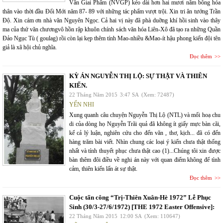
Văn Giai Phẩm (NVGP) kéo dài hơn hai mươi năm bỗng hóa
thân vào thời đầu Đổi Mới năm 87- 89 với những tác phẩm vượt trội. Xin tri ân tướng Trần
Độ. Xin cám ơn nhà văn Nguyên Ngọc. Cả hai vị này đã phà duỡng khí hồi sinh vào thây
ma của thứ văn chươngvô hồn rập khuôn chính sách văn hóa Liên-Xô đã tạo ra những Quần
Đảo Ngục Tù ( goulag) rồi còn lại kẹp thêm tính Mao-nhiều &Mao-ít hậu phong kiến đội tên
giả là xã hội chủ nghĩa.
Đọc thêm
KỲ ÁN NGUYỄN THỊ LỘ: SỰ THẬT VÀ THIÊN
KIẾN.
22 Tháng Năm 2015
3:47 SA
(Xem: 72487)
YẾN NHI
Xung quanh câu chuyện Nguyễn Thị Lộ (NTL) và mối hoạ chu
di của dòng họ Nguyễn Trãi quả đã không ít giấy mực bàn cãi,
kể cả lý luận, nghiên cứu cho đến văn , thơ, kịch... đã có đến
hàng trăm bài viết. Nhìn chung các loại ý kiến chưa thật thống
nhất và tính thuyết phục chưa thật cao (1)...Chúng tôi xin được
bàn thêm đôi điều về nghi án này với quan điểm không để tình
cảm, thiên kiến lấn át sự thật.
Đọc thêm
Cuộc tấn công “Trị-Thiên Xuân-Hè 1972” Lễ Phục
Sinh (30/3-27/6/1972) [THE 1972 Easter Offensive]:
22 Tháng Năm 2015
12:00 SA
(Xem: 110647)