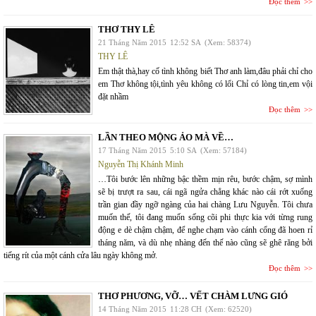
Đọc thêm
THƠ THY LÊ
21 Tháng Năm 2015
12:52 SA
(Xem: 58374)
THY LÊ
Em thật thà,hay cố tình không biết Thơ anh làm,đâu phải chỉ cho
em Thơ không tội,tình yêu không có lổi Chỉ có lòng tin,em vội
đặt nhầm
Đọc thêm
LẦN THEO MỘNG ẢO MÀ VỀ…
17 Tháng Năm 2015
5:10 SA
(Xem: 57184)
Nguyễn Thị Khánh Minh
…Tôi bước lên những bậc thềm mịn rêu, bước chậm, sợ mình
sẽ bị trượt ra sau, cái ngã ngửa chẳng khác nào cái rớt xuống
trần gian đầy ngỡ ngàng của hai chàng Lưu Nguyễn. Tôi chưa
muốn thế, tôi đang muốn sống cõi phi thực kia với từng rung
động e dè chậm chậm, để nghe chạm vào cánh cổng đã hoen rỉ
tháng năm, và dù nhẹ nhàng đến thế nào cũng sẽ ghê răng bởi
tiếng rít của một cánh cửa lâu ngày không mở.
Đọc thêm
THƠ PHƯƠNG, VỠ… VẾT CHÀM LƯNG GIÓ
14 Tháng Năm 2015
11:28 CH
(Xem: 62520)