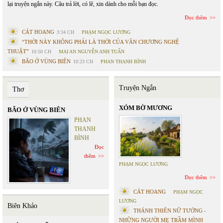
lại truyện ngắn này. Câu trả lời, có lẽ, xin dành cho mỗi bạn đọc.
Đọc thêm
CÁT HOANG
3:34 CH
PHẠM NGỌC LƯƠNG
“THỜI NÀY KHÔNG PHẢI LÀ THỜI CỦA VĂN CHƯƠNG NGHỆ
THUẬT”
10:50 CH
MAI AN NGUYỄN ANH TUẤN
BÃO Ở VÙNG BIÊN
10:23 CH
PHAN THANH BÌNH
Truyện Ngắn
Thơ
XÓM BỜ MƯƠNG
BÃO Ở VÙNG BIÊN
PHAN
THANH
BÌNH
Đọc
thêm
PHẠM NGỌC LƯƠNG
Đọc thêm
CÁT HOANG
PHẠM NGỌC
LƯƠNG
Biên Khảo
THÁNH THIÊN NỮ TƯỚNG -
NHỮNG NGƯỜI MẸ TRẦM MÌNH