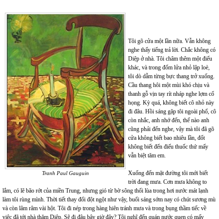
Tôi gõ cửa một lần nữa. Vẫn không
nghe thấy tiếng trả lời. Chắc không có
Diệp ở nhà. Tôi châm thêm một điếu
khác, và trong đốm lửa nhỏ lập loè,
tôi dò dẫm từng bực thang trở xuống.
Cầu thang hôi một mùi khó chịu và
thanh gỗ vịn tay rít nháp nghe lợm cổ
họng. Kỳ quá, không biết cô nhỏ này
đi đâu. Hồi sáng gặp tôi ngoài phố, cô
còn nhắc, anh nhớ đến, thế nào anh
cũng phải đến nghe, vậy mà tôi đã gõ
cửa không biết bao nhiêu lần, đốt
không biết đến điếu thuốc thứ mấy
vẫn biệt tăm em.
Xuống đến mặt đường tôi mới biết
Tranh Paul Gauguin
trời đang mưa. Cơn mưa không to
lắm, có lẽ bão rớt của miền Trung, nhưng gió từ bờ sông thổi lùa trong hơi nước mát lạnh
làm tôi rùng mình. Thời tiết thay đổi đột ngột như vậy, buổi sáng sớm nay có chút sương mù
và còn lâm râm vài hột. Tôi đi nép trong hàng hiên tránh mưa và trong bụng thầm tiếc về
việc đã tới nhà thăm Diệp. Sẽ đi đâu bây giờ đây? Tôi nghĩ đến quán nước quen có mấy