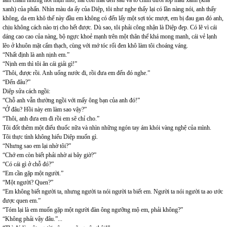
lấm chấm những nốt mụn nhỏ, hai con mắt đen sâu và to chìm dưới lớp màu xanh (khá
xanh) của phấn. Nhìn màu da ấy của Diệp, tôi như nghe thấy lại có lần nàng nói, anh thấy
không, da em khô thế này đầu em không có đến lấy một sợi tóc mượt, em bị đau gan đó anh,
chịu không cách nào trị cho hết được. Dù sao, tôi phải công nhận là Diệp đẹp. Có lẽ vì cái
dáng cao cao của nàng, bộ ngực khoẻ mạnh trên một thân thể khá mong manh, cái vẻ lạnh
lẽo ở khuôn mặt cẩm thạch, cùng với mớ tóc rối đen khô làm tôi choáng váng.
“Nhất định là anh nịnh em.”
“Nịnh em thì tôi ăn cái giải gì!”
“Thôi, được rồi. Anh uống nước đi, rồi đưa em đến đó nghe.”
“Đến đâu?”
Diệp sửa cách ngồi:
“Chỗ anh vẫn thường ngồi với mấy ông bạn của anh đó!”
“Ở đâu? Hồi này em làm sao vậy?”
“Thôi, anh đưa em đi rồi em sẽ chỉ cho.”
Tôi đốt thêm một điếu thuốc nữa và nhìn những ngón tay ám khói vàng nghệ của mình.
Tôi thực tình không hiểu Diệp muốn gì.
“Nhưng sao em lại nhờ tôi?”
“Chớ em còn biết phải nhờ ai bây giờ?”
“Có cái gì ở chỗ đó?”
“Em cần gặp một người.”
“Một người? Quen?”
“Em không biết người ta, nhưng người ta nói người ta biết em. Người ta nói người ta ao ước
được quen em.”
“Tóm lại là em muốn gặp một người đàn ông ngưỡng mộ em, phải không?”
“Không phải vậy đâu.”...