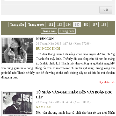
Trang đầu
Trang trước
182
183
184
185
186
187
188
Trang sau
Trang cuối
NHẬN CON
26 Tháng Năm 2015
1:17 SA
(Xem: 57296)
BÙI NGỌC KHÔI
Trời đầu tháng năm Cali nắng chan hòa ngoài đường nhưng
Thanh còn thấy lạnh. Thế này dù sao cũng còn đỡ hơn ba tháng
trước thật nhiều khi Thanh mới theo chồng từ quê nhà sang Mỹ
vào đúng giữa mùa đông. Đồng hồ trên lò microwave chỉ mười giờ sáng. Trong vòng vài
phút thế nào Thanh sẽ thấy con bé tóc vàng ở nhà cuối đường đẩy xe có đứa bé trai tóc đen
đi ngang qua.
Đọc thêm
TỪ NHÂN VĂN-GIAI PHẨM ĐẾN VĂN ĐOÀN ĐỘC
LẬP
23 Tháng Năm 2015
3:54 SA
(Xem: 60811)
NAM DAO
Nền văn chương minh họa và phải đạo bén rễ sau thời Nhân