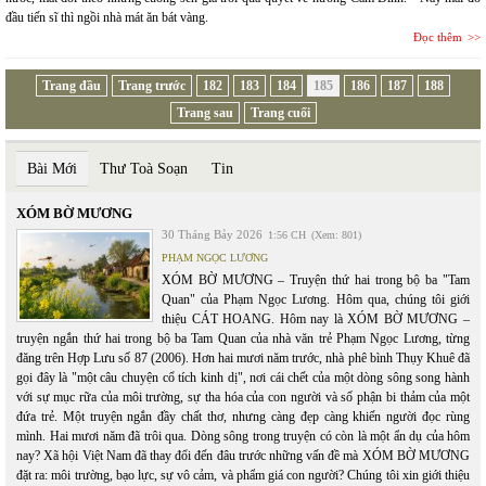
đầu tiến sĩ thì ngồi nhà mát ăn bát vàng.
Đọc thêm
Trang đầu
Trang trước
182
183
184
185
186
187
188
Trang sau
Trang cuối
Bài Mới
Thư Toà Soạn
Tin
XÓM BỜ MƯƠNG
30 Tháng Bảy 2026
1:56 CH
(Xem: 801)
PHẠM NGỌC LƯƠNG
XÓM BỜ MƯƠNG – Truyện thứ hai trong bộ ba "Tam
Quan" của Phạm Ngọc Lương. Hôm qua, chúng tôi giới
thiệu CÁT HOANG. Hôm nay là XÓM BỜ MƯƠNG –
truyện ngắn thứ hai trong bộ ba Tam Quan của nhà văn trẻ Phạm Ngọc Lương, từng
đăng trên Hợp Lưu số 87 (2006). Hơn hai mươi năm trước, nhà phê bình Thụy Khuê đã
gọi đây là "một câu chuyện cổ tích kinh dị", nơi cái chết của một dòng sông song hành
với sự mục rữa của môi trường, sự tha hóa của con người và số phận bi thảm của một
đứa trẻ. Một truyện ngắn đầy chất thơ, nhưng càng đẹp càng khiến người đọc rùng
mình. Hai mươi năm đã trôi qua. Dòng sông trong truyện có còn là một ẩn dụ của hôm
nay? Xã hội Việt Nam đã thay đổi đến đâu trước những vấn đề mà XÓM BỜ MƯƠNG
đặt ra: môi trường, bạo lực, sự vô cảm, và phẩm giá con người? Chúng tôi xin giới thiệu