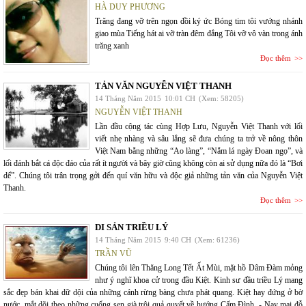
HÀ DUY PHƯƠNG
Trăng đang vỡ trên ngọn đồi ký ức Bóng tim tôi vướng nhánh
giao mùa Tiếng hát ai vỡ tràn đêm đắng Tôi vỡ vô vàn trong ánh
trăng xanh
Đọc thêm
TẢN VĂN NGUYỄN VIỆT THANH
14 Tháng Năm 2015
10:01 CH
(Xem: 58205)
NGUYỄN VIỆT THANH
Lần đầu cộng tác cùng Hợp Lưu, Nguyễn Việt Thanh với lối
viết nhẹ nhàng và sâu lắng sẽ đưa chúng ta trở về nông thôn
Việt Nam bằng những “Ao làng”, “Nắm lá ngày Đoan ngọ”, và
lối đánh bắt cá độc đáo của rất ít người và bây giờ cũng không còn ai sử dụng nữa đó là “Bơi
dể”. Chúng tôi trân trọng gởi đến quí văn hữu và độc giả những tản văn của Nguyễn Việt
Thanh.
Đọc thêm
DI SẢN TRIỀU LÝ
14 Tháng Năm 2015
9:40 CH
(Xem: 61236)
TRẦN VŨ
Chúng tôi lên Thăng Long Tết Ất Mùi, mặt hồ Dâm Đàm mỏng
như ý nghĩ khoa cử trong đầu Kiệt. Kinh sư đầu triều Lý mang
sắc đẹp bán khai dữ dội của những cánh rừng bàng chưa phát quang. Kiệt hay đứng ở bờ
nước, mắt dõi theo những cuống sen già trôi quả quyết về hướng Cấm Đình. - Nay mai đỗ