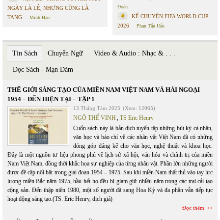
Đoàn
NGÀY LÀ LỄ, NHƯNG CŨNG LÀ
KỂ CHUYỆN FIFA WORLD CUP
TANG
Minh Hạo
2026
Phan Tấn Uẩn
Tin Sách
Chuyển Ngữ
Video & Audio : Nhạc & . . .
Đọc Sách - Mạn Đàm
THẾ GIỚI SÁNG TẠO CỦA MIỀN NAM VIỆT NAM VÀ HẢI NGOẠI
1954 – ĐẾN HIỆN TẠI – TẬP 1
13 Tháng Tám 2025
(Xem: 12065)
NGÔ THẾ VINH
,
TS Eric Henry
Cuốn sách này là bản dịch tuyển tập những bút ký cá nhân,
văn học và báo chí về các nhân vật Việt Nam đã có những
đóng góp đáng kể cho văn học, nghệ thuật và khoa học.
Đây là một nguồn tư liệu phong phú về lịch sử xã hội, văn hóa và chính trị của miền
Nam Việt Nam, đồng thời khắc họa sự nghiệp của từng nhân vật. Phần lớn những người
được đề cập nổi bật trong giai đoạn 1954 – 1975. Sau khi miền Nam thất thủ vào tay lực
lượng miền Bắc năm 1975, hầu hết họ đều bị giam giữ nhiều năm trong các trại cải tạo
cộng sản. Đến thập niên 1980, một số người đã sang Hoa Kỳ và đa phần vẫn tiếp tục
hoạt động sáng tạo.(TS. Eric Henry, dịch giả)
Đọc thêm