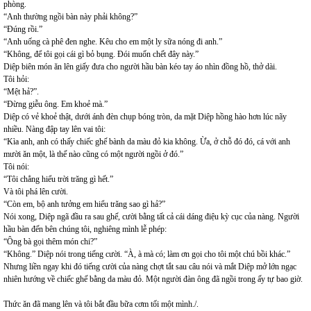
phòng.
“Anh thường ngồi bàn này phải không?”
“Đúng rồi.”
“Anh uống cà phê đen nghe. Kêu cho em một ly sữa nóng đi anh.”
“Không, để tôi gọi cái gì bỏ bụng. Đói muốn chết đây này.”
Diệp biên món ăn lên giấy đưa cho người hầu bàn kéo tay áo nhìn đồng hồ, thở dài.
Tôi hỏi:
“Mệt hả?”.
“Đừng giễu ông. Em khoẻ mà.”
Diệp có vẻ khoẻ thật, dưới ánh đèn chụp bóng tròn, da mặt Diệp hồng hào hơn lúc nãy
nhiều. Nàng đập tay lên vai tôi:
“Kìa anh, anh có thấy chiếc ghế bành da màu đỏ kia không. Ừa, ở chỗ đó đó, cá với anh
mười ăn một, là thế nào cũng có một người ngồi ở đó.”
Tôi nói:
“Tôi chẳng hiểu trời trăng gì hết.”
Và tôi phá lên cười.
“Còn em, bộ anh tưởng em hiểu trăng sao gì hả?”
Nói xong, Diệp ngã đầu ra sau ghế, cười bằng tất cả cái dáng điệu kỳ cục của nàng. Người
hầu bàn đến bên chúng tôi, nghiêng mình lễ phép:
“Ông bà gọi thêm món chi?”
“Không.” Diệp nói trong tiếng cười. “À, à mà có; làm ơn gọi cho tôi một chú bồi khác.”
Nhưng liền ngay khi đó tiếng cười của nàng chợt tắt sau câu nói và mắt Diệp mở lớn ngạc
nhiên hướng về chiếc ghế bằng da màu đỏ. Một người đàn ông đã ngồi trong ấy tự bao giờ.
Thức ăn đã mang lên và tôi bắt đầu bữa cơm tối một mình./.