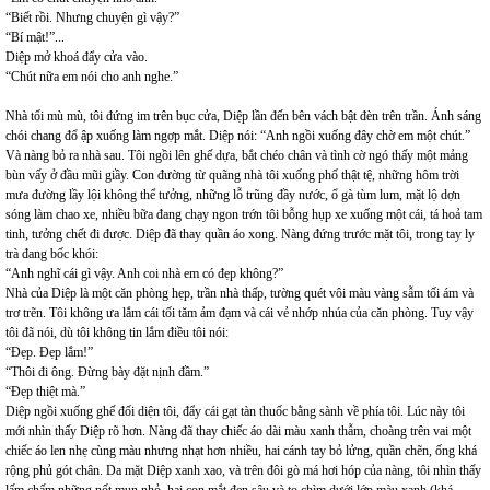
“Biết rồi. Nhưng chuyện gì vậy?”
“Bí mật!”...
Diệp mở khoá đẩy cửa vào.
“Chút nữa em nói cho anh nghe.”
Nhà tối mù mù, tôi đứng im trên bục cửa, Diệp lần đến bên vách bật đèn trên trần. Ánh sáng
chói chang đổ ập xuống làm ngợp mắt. Diệp nói: “Anh ngồi xuống đây chờ em một chút.”
Và nàng bỏ ra nhà sau. Tôi ngồi lên ghế dựa, bắt chéo chân và tình cờ ngó thấy một mảng
bùn vấy ở đầu mũi giầy. Con đường từ quãng nhà tôi xuống phố thật tệ, những hôm trời
mưa đường lầy lội không thể tưởng, những lỗ trũng đầy nước, ổ gà tùm lum, mặt lộ dợn
sóng làm chao xe, nhiều bữa đang chạy ngon trớn tôi bỗng hụp xe xuống một cái, tá hoả tam
tinh, tưởng chết đi được. Diệp đã thay quần áo xong. Nàng đứng trước mặt tôi, trong tay ly
trà đang bốc khói:
“Anh nghĩ cái gì vậy. Anh coi nhà em có đẹp không?”
Nhà của Diệp là một căn phòng hẹp, trần nhà thấp, tường quét vôi màu vàng sẫm tối ám và
trơ trẽn. Tôi không ưa lắm cái tối tăm ảm đạm và cái vẻ nhớp nhúa của căn phòng. Tuy vậy
tôi đã nói, dù tôi không tin lắm điều tôi nói:
“Đẹp. Đẹp lắm!”
“Thôi đi ông. Đừng bày đặt nịnh đầm.”
“Đẹp thiệt mà.”
Diệp ngồi xuống ghế đối diện tôi, đẩy cái gạt tàn thuốc bằng sành về phía tôi. Lúc này tôi
mới nhìn thấy Diệp rõ hơn. Nàng đã thay chiếc áo dài màu xanh thẫm, choàng trên vai một
chiếc áo len nhẹ cùng màu nhưng nhạt hơn nhiều, hai cánh tay bỏ lửng, quần chẽn, ống khá
rộng phủ gót chân. Da mặt Diệp xanh xao, và trên đôi gò má hơi hóp của nàng, tôi nhìn thấy