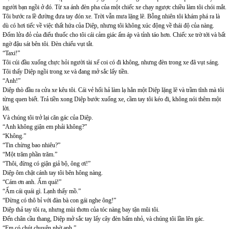
người bạn ngồi ở đó. Từ xa ánh đèn pha của một chiếc xe chạy ngược chiều làm tôi chói mắt.
Tôi bước ra lề đường đưa tay đón xe. Trời vẫn mưa lặng lẽ. Bỗng nhiên tôi khám phá ra là
dù có hơi tiếc về việc thất hứa của Diệp, nhưng tôi không xúc động về thái độ của nàng.
Đốm lửa đỏ của điếu thuốc cho tôi cái cảm giác ấm áp và tỉnh táo hơn. Chiếc xe trờ tới và bất
ngờ đậu sát bên tôi. Đèn chiếu vụt tắt.
“Taxi!”
Tôi cúi đầu xuống chực hỏi người tài xế coi có đi không, nhưng đèn trong xe đã vụt sáng.
Tôi thấy Diệp ngồi trong xe và đang mở sắc lấy tiền.
“Anh!”
Diệp thò đầu ra cửa xe kêu tôi. Cái vẻ hối hả làm lạ hẳn một Diệp lặng lẽ và trầm tĩnh mà tôi
từng quen biết. Trả tiền xong Diệp bước xuống xe, cầm tay tôi kéo đi, không nói thêm một
lời.
Và chúng tôi trở lại căn gác của Diệp.
“Anh không giận em phải không?”
“Không.”
“Tin chừng bao nhiêu?”
“Một trăm phần trăm.”
“Thôi, đừng có giận giả bộ, ông ơi!”
Diệp ôm chặt cánh tay tôi bên hông nàng.
“Cám ơn anh. Ấm quá!”
“Ấm cái quái gì. Lạnh thấy mồ.”
“Đừng có thô bỉ với đàn bà con gái nghe ông!”
Diệp thả tay tôi ra, nhưng mùi thơm của tóc nàng bay tận mũi tôi.
Đến chân cầu thang, Diệp mở sắc tay lấy cây đèn bấm nhỏ, và chúng tôi lần lên gác.
“Em có chút chuyện nhờ anh.”