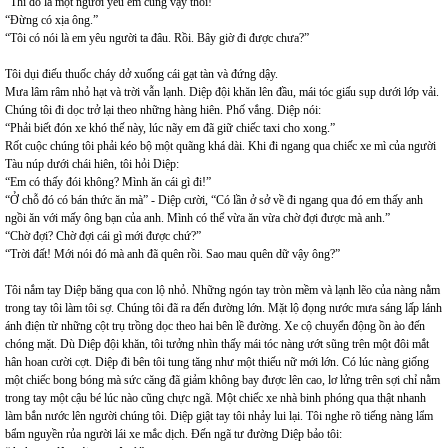
“Thì đó là một người yêu em cũng vậy thôi!”
“Đừng có xịa ông.”
“Tôi có nói là em yêu người ta đâu. Rồi. Bây giờ đi được chưa?”
Tôi dụi điếu thuốc cháy dở xuống cái gạt tàn và đứng dậy.
Mưa lâm râm nhỏ hạt và trời vẫn lạnh. Diệp đội khăn lên đầu, mái tóc giấu sụp dưới lớp vải.
Chúng tôi đi dọc trở lại theo những hàng hiên. Phố vắng. Diệp nói:
“Phải biết đón xe khó thế này, lúc nãy em đã giữ chiếc taxi cho xong.”
Rốt cuộc chúng tôi phải kéo bộ một quãng khá dài. Khi đi ngang qua chiếc xe mì của người
Tàu núp dưới chái hiên, tôi hỏi Diệp:
“Em có thấy đói không? Mình ăn cái gì đi!”
“Ở chỗ đó có bán thức ăn mà” - Diệp cười, “Có lần ở sở về đi ngang qua đó em thấy anh
ngồi ăn với mấy ông bạn của anh. Mình có thể vừa ăn vừa chờ đợi được mà anh.”
“Chờ đợi? Chờ đợi cái gì mới được chứ?”
“Trời đất! Mới nói đó mà anh đã quên rồi. Sao mau quên dữ vậy ông?”
Tôi nắm tay Diệp băng qua con lộ nhỏ. Những ngón tay tròn mềm và lạnh lẽo của nàng nằm
trong tay tôi làm tôi sợ. Chúng tôi đã ra đến đường lớn. Mặt lộ đọng nước mưa sáng lấp lánh
ánh điện từ những cột trụ trồng dọc theo hai bên lề đường. Xe cộ chuyển động ồn ào đến
chóng mặt. Dù Diệp đội khăn, tôi tưởng nhìn thấy mái tóc nàng ướt sũng trên một đôi mắt
hân hoan cười cợt. Diệp đi bên tôi tung tăng như một thiếu nữ mới lớn. Có lúc nàng giống
một chiếc bong bóng mà sức căng đã giảm không bay được lên cao, lơ lửng trên sợi chỉ nằm
trong tay một cậu bé lúc nào cũng chực ngã. Một chiếc xe nhà binh phóng qua thật nhanh
làm bắn nước lên người chúng tôi. Diệp giật tay tôi nhảy lui lại. Tôi nghe rõ tiếng nàng lẩm
bẩm nguyền rủa người lái xe mắc dịch. Đến ngã tư đường Diệp bảo tôi: