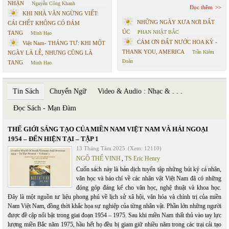
NHẬN
Nguyễn Công Khanh
Đọc thêm
KHI NHÀ VĂN NGỪNG VIẾT:
NHỮNG NGÀY XƯA NƠI ĐẤT
CÁI CHẾT KHÔNG CÓ ĐÁM
ÚC
PHAN NHẬT BẮC
TANG
Minh Hạo
CÁM ƠN ĐẤT NƯỚC HOA KỲ -
Việt Nam- THÁNG TƯ: KHI MỘT
THANK YOU, AMERICA
Trần Kiêm
NGÀY LÀ LỄ, NHƯNG CŨNG LÀ
Đoàn
TANG
Minh Hạo
Tin Sách
Chuyển Ngữ
Video & Audio : Nhạc & . . .
Đọc Sách - Mạn Đàm
THẾ GIỚI SÁNG TẠO CỦA MIỀN NAM VIỆT NAM VÀ HẢI NGOẠI
1954 – ĐẾN HIỆN TẠI – TẬP 1
13 Tháng Tám 2025
(Xem: 12110)
NGÔ THẾ VINH
,
TS Eric Henry
Cuốn sách này là bản dịch tuyển tập những bút ký cá nhân,
văn học và báo chí về các nhân vật Việt Nam đã có những
đóng góp đáng kể cho văn học, nghệ thuật và khoa học.
Đây là một nguồn tư liệu phong phú về lịch sử xã hội, văn hóa và chính trị của miền
Nam Việt Nam, đồng thời khắc họa sự nghiệp của từng nhân vật. Phần lớn những người
được đề cập nổi bật trong giai đoạn 1954 – 1975. Sau khi miền Nam thất thủ vào tay lực
lượng miền Bắc năm 1975, hầu hết họ đều bị giam giữ nhiều năm trong các trại cải tạo