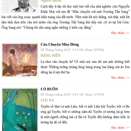
Nguyệt Quỳnh
Cách đây ít lâu tôi đọc một bài viết của nhà nghiên cứu Nguyễn
Khắc Mai với tựa đề “Hầu chuyện với anh Trương Tấn Sang”
bài viết của ông xoay quanh hiện trạng của đất nước. Như một lời nói thẳng, nói thật, một lời
tâm tình dựa trên câu nói mớm của ông Trương Tấn Sang khi tiếp xúc cử tri tại Sài Gòn.
Ông Sang nói: “Chúng tôi sẵn sàng nghe những ý kiến cay đắng”.
Đọc thêm
Câu Chuyện Mùa Đông
08 Tháng Giêng 2015
3:15 SA
(Xem: 64766)
ĐẶNG HIỀN
Lạ như câu chuyện kể Về một nơi nào đó mà anh không biết
được Những tưởng tượng lùng bùng trong hai hàng nút áo Em
dừng lại ở nút thứ ba
Đọc thêm
CỎ BUỒN
08 Tháng Giêng 2015
3:01 SA
(Xem: 57979)
LƯU NA
Tuyền về làm vợ anh Lâm, bởi vì anh Lâm hỏi Tuyền, bởi vì Ba
ưng gả Tuyền, bởi vì những năm đó Tuyền có tương lai gì hơn
là một người chồng mà cả Ba và Tuyền đều không dám chắc là
tương lai đó sẽ đến.
Đọc thêm