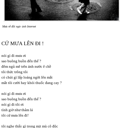
Mưa về đôi ngả- ảnh Internet
CỨ MƯA LÊN ĐI !
nói gì đi mưa ơi
sao buông buồn đến thế ?
đêm ngủ mê trên ánh nước ê chề
tôi thức trông tôi
có chút gì lấp loáng ngời lên mắt
mắt tôi cười hay khói thuốc đang cay ?
nói gì đi mưa ơi
sao buông buồn đến thế ?
nói gì đi tôi ơi
tình giờ như thảm lá
tôi cứ mưa lên đi!
tôi nghe thấy gì trong mịt mù cô độc