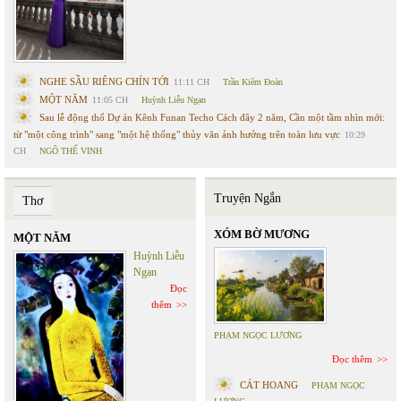
NGHE SẦU RIÊNG CHÍN TỚI
11:11 CH
Trần Kiêm Đoàn
MỘT NĂM
11:05 CH
Huỳnh Liễu Ngạn
Sau lễ động thổ Dự án Kênh Funan Techo Cách đây 2 năm, Cần một tầm nhìn mới:
từ "một công trình" sang "một hệ thống" thủy văn ảnh hưởng trên toàn lưu vực
10:29
CH
NGÔ THẾ VINH
Truyện Ngắn
Thơ
XÓM BỜ MƯƠNG
MỘT NĂM
Huỳnh Liễu
Ngạn
Đọc
thêm
PHẠM NGỌC LƯƠNG
Đọc thêm
CÁT HOANG
PHẠM NGỌC