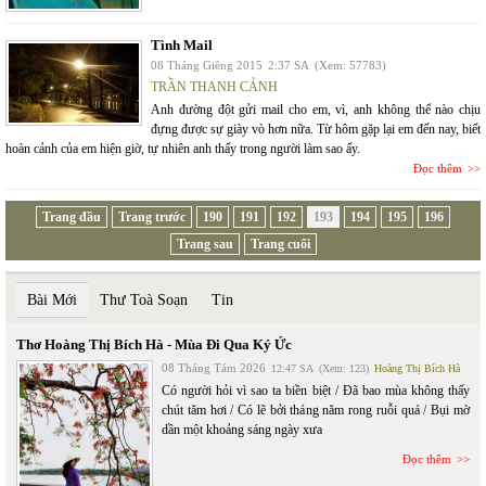
Tình Mail
08 Tháng Giêng 2015
2:37 SA
(Xem: 57783)
TRẦN THANH CẢNH
Anh đường đột gửi mail cho em, vì, anh không thể nào chịu
đựng được sự giày vò hơn nữa. Từ hôm gặp lại em đến nay, biết
hoàn cảnh của em hiện giờ, tự nhiên anh thấy trong người làm sao ấy.
Đọc thêm
Trang đầu
Trang trước
190
191
192
193
194
195
196
Trang sau
Trang cuối
Bài Mới
Thư Toà Soạn
Tin
Thơ Hoàng Thị Bích Hà - Mùa Đi Qua Ký Ức
08 Tháng Tám 2026
12:47 SA
(Xem: 123)
Hoàng Thị Bích Hà
Có người hỏi vì sao ta biền biệt / Đã bao mùa không thấy
chút tăm hơi / Có lẽ bởi tháng năm rong ruỗi quá / Bụi mờ
dần một khoảng sáng ngày xưa
Đọc thêm