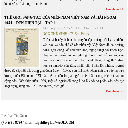
hệ, ở xứ sở Lắm người nhiều ma …
Đọc thêm
THẾ GIỚI SÁNG TẠO CỦA MIỀN NAM VIỆT NAM VÀ HẢI NGOẠI
1954 – ĐẾN HIỆN TẠI – TẬP 1
13 Tháng Tám 2025
9:11 CH
(Xem: 12110)
NGÔ THẾ VINH
,
TS Eric Henry
Cuốn sách này là bản dịch tuyển tập những bút ký cá nhân,
văn học và báo chí về các nhân vật Việt Nam đã có những
đóng góp đáng kể cho văn học, nghệ thuật và khoa học.
Đây là một nguồn tư liệu phong phú về lịch sử xã hội, văn
hóa và chính trị của miền Nam Việt Nam, đồng thời khắc
họa sự nghiệp của từng nhân vật. Phần lớn những người
được đề cập nổi bật trong giai đoạn 1954 – 1975. Sau khi miền Nam thất thủ vào tay lực
lượng miền Bắc năm 1975, hầu hết họ đều bị giam giữ nhiều năm trong các trại cải tạo
cộng sản. Đến thập niên 1980, một số người đã sang Hoa Kỳ và đa phần vẫn tiếp tục
hoạt động sáng tạo.(TS. Eric Henry, dịch giả)
Đọc thêm
Liên Lạc Tòa Soạn:
(714)381-8780
/ Email:
Tapc
Hihopluu@AOL.COM