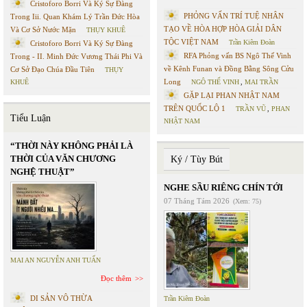
Cristoforo Borri Và Ký Sự Đàng
PHỎNG VẤN TRÍ TUỆ NHÂN
Trong Iii. Quan Khám Lý Trần Đức Hòa
TẠO VỀ HÒA HỢP HÒA GIẢI DÂN
Và Cơ Sở Nước Mặn
THỤY KHUÊ
TỘC VIỆT NAM
Trần Kiêm Đoàn
Cristoforo Borri Và Ký Sự Đàng
RFA Phỏng vấn BS Ngô Thế Vinh
Trong - II. Minh Đức Vương Thái Phi Và
về Kênh Funan và Đồng Bằng Sông Cửu
Cơ Sở Đạo Chúa Đầu Tiên
THỤY
Long
KHUÊ
NGÔ THẾ VINH
,
MAI TRẦN
GẶP LẠI PHAN NHẬT NAM
TRÊN QUỐC LỘ 1
TRẦN VŨ
,
PHAN
Tiểu Luận
NHẬT NAM
“THỜI NÀY KHÔNG PHẢI LÀ
THỜI CỦA VĂN CHƯƠNG
Ký / Tùy Bút
NGHỆ THUẬT”
NGHE SẦU RIÊNG CHÍN TỚI
07 Tháng Tám 2026
(Xem: 75)
MAI AN NGUYỄN ANH TUẤN
Đọc thêm
DI SẢN VÔ THỪA
Trần Kiêm Đoàn