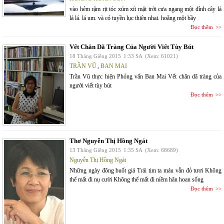
vào hẻm rậm rịt tóc xúm xít mặt trời cưa ngang một đỉnh cây lá
lá lá. lá um. và cỏ tuyền lục thiên nhai. hoẵng một bầy
Đọc thêm
Vết Chân Dã Tràng Của Người Viết Tùy Bút
18 Tháng Giêng 2015
1:33 SA
(Xem: 61021)
TRẦN VŨ
,
BAN MAI
Trần Vũ thực hiện Phỏng vấn Ban Mai Vết chân dã tràng của
người viết tùy bút
Đọc thêm
Thơ Nguyễn Thị Hồng Ngát
13 Tháng Giêng 2015
1:35 SA
(Xem: 68689)
Nguyễn Thị Hồng Ngát
Những ngày đông buốt giá Trái tim ta máu vẫn đỏ tươi Không
thể mất đi nụ cười Không thể mất đi niềm hân hoan sống
Đọc thêm