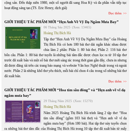
cộng sản. Đến thập niên 1980, một số người đã sang Hoa Kỳ và đa phần vẫn tiếp tục
hoạt động sáng tạo.(TS. Eric Henry, dịch giả)
Đọc thêm
GIỚI THIỆU TÁC PHẨM MỚI “Hẹn Anh Về Vỹ Dạ Ngắm Mưa Bay”
06 Tháng Sáu 2025
(Xem: 13465)
Hoàng Thị Bích Hà
Tập thơ “Hẹn Anh Về Vỹ Dạ Ngắm Mưa Bay” của Hoàng
Thị Bích Hà có hơn 180 bài thơ dài ngắn khác nhau được
chia làm 2 phần: Phần 1: 80 bài thơ, Phần 2: 116 bài thơ
bốn câu. Phần 1: 80 bài thơ tuyển là những bài tâm đắc được chọn lọc ra từ 10 tập thơ
trước đã xuất bản và một số bài thơ mới sáng tác trong thời gian gần đây, chưa in nhưng
đã được đăng tải trên các trang báo mạng và website Văn học Nghệ thuật trong và ngoài
nước. Phần 2 là những khổ thơ yêu thích, mỗi bài chỉ chon 4 câu trong số những bài thơ
đã xuất bản.
Đọc thêm
GIỚI THIỆU TÁC PHẨM MỚI “Hoa tím sầu đông” và “Hẹn anh về vĩ dạ
ngắm mưa bay”
29 Tháng Năm 2025
(Xem: 15270)
Hoàng Thị Bích Hà
Năm 2025 Hoàng Thị Bích Hà trình làng 2 tập thơ: “Hoa
tím sầu đông” (gồm 103 bài thơ) và “Hẹn anh về vĩ dạ
ngắm mưa bay” (Hơn 180 bài). Hai tập thơ này tuyển chọn
ra những bài thơ tâm đắc của Hoàng Thị Bích Hà trong 10 tập thơ đã xuất bản từ mấy