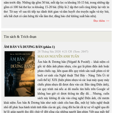
năm trước đây. Những tập gồm 50 bài, mỗi tập lọc ra khoảng 10-15 bài, trong những tập
gồm có 100 bài thơ lọc ra khoảng 15-20 bài. (Đây là 2 tập thơ cuối cùng khép lại việc in
thơ. Từ nay về sau tôi tiếp tục dành thời gian và tâm huyết cho truyện ngắn và tùy bút,
nếu bất chợt có cảm hứng thì vẫn làm thơ, đăng báo chứ không xuất bản nữa).
Đọc thêm
Tin sách & Trích đoạn
ÂM BẢN VÀ DƯƠNG BẢN (phần 1)
26 Tháng Sáu 2026
4:21 CH
(Xem: 2647)
MAI AN NGUYỄN ANH TUẤN
Âm bản & Dương bản (Négatif & Positif) – khái niệm có
gốc từ điện ảnh phim nhựa, còn gọi là phim điện ảnh hoặc
phim chiếu rạp, liên quan đến quy trình sản xuất phim có từ
buổi sơ sinh của Nghệ thuật Thứ Bảy - Nàng Tiên Út từ
cuối thế kỷ XIX (hiện phim nhựa và các loại máy quay máy
chiếu phim nhựa đã được đưa vào các Bảo tàng Điện ảnh),
cái quy trình mà nếu ai đó muốn tìm hiểu trên Google sẽ
không bao giờ có được thông tin đầy đủ… Nhưng, cuốn
sách này không đi sâu vào công nghệ Điện ảnh, chỉ mượn
khái niệm Âm bản & Dương bản như một cánh cửa ban đầu, một ký hiệu nghệ thuật
nhỏ để phác họa hành trình tinh thần của tác giả, cùng đôi ba lát cắt tự sự về nghề qua đó
hé lộ giúp người đọc đôi chút về đời sống của những người làm phim Việt qua mấy thế