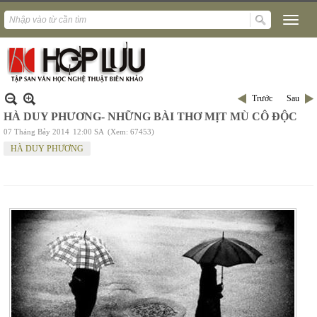
Trước
Sau
HÀ DUY PHƯƠNG- NHỮNG BÀI THƠ MỊT MÙ CÔ ĐỘC
07 Tháng Bảy 2014
12:00 SA
(Xem: 67453)
HÀ DUY PHƯƠNG