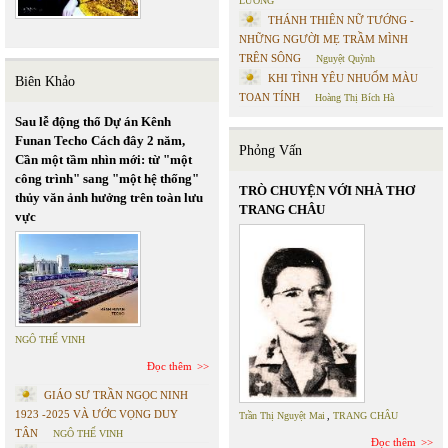
LƯƠNG
THÁNH THIÊN NỮ TƯỚNG -
NHỮNG NGƯỜI MẸ TRẦM MÌNH
TRÊN SÔNG
Nguyệt Quỳnh
KHI TÌNH YÊU NHUỐM MÀU
Biên Khảo
TOAN TÍNH
Hoàng Thị Bích Hà
Sau lễ động thổ Dự án Kênh
Funan Techo Cách đây 2 năm,
Phỏng Vấn
Cần một tầm nhìn mới: từ "một
công trình" sang "một hệ thống"
TRÒ CHUYỆN VỚI NHÀ THƠ
thủy văn ảnh hưởng trên toàn lưu
TRANG CHÂU
vực
NGÔ THẾ VINH
Đọc thêm
GIÁO SƯ TRẦN NGỌC NINH
1923 -2025 VÀ ƯỚC VỌNG DUY
Trần Thị Nguyệt Mai
,
TRANG CHÂU
TÂN
NGÔ THẾ VINH
Đọc thêm