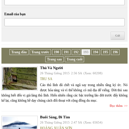
Email của bạn
Trang đầu
Trang trước
190
191
192
193
194
195
196
Trang sau
Trang cuối
Thú Và Người
26 Tháng Giêng 2015
2:56 SA
(Xem: 60208)
TRU SA
Cáo thủ lĩnh đã chết và ngủ say trong nhiều tầng ký ức. Nó
được hỏa táng và vì thế không có mộ địa để viếng. Đời thú sau
không biết đến vị già làng thủ lĩnh. Hiển nhiên rằng các bậc trưởng lão đời trước đấy không
kể lại, cũng không hề dạy chúng cách đối thoại với cộng đồng du mục.
Đọc thêm
Buổi Sáng, Đi Tìm
26 Tháng Giêng 2015
2:47 SA
(Xem: 65654)
HOÀNG XUÂN SƠN