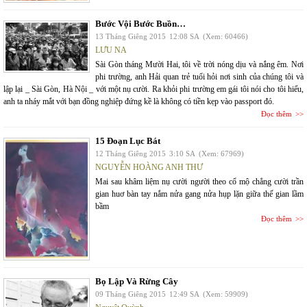
Bước Vội Bước Buồn…
13 Tháng Giêng 2015
12:08 SA
(Xem: 60466)
LƯU NA
Sài Gòn tháng Mười Hai, tôi về trời nóng dịu và nắng êm. Nơi
phi trường, anh Hải quan trẻ tuổi hỏi nơi sinh của chúng tôi và
lập lại _ Sài Gòn, Hà Nội _ với một nụ cười. Ra khỏi phi trường em gái tôi nói cho tôi hiểu,
anh ta nháy mắt với bạn đồng nghiệp đứng kề là không có tiền kẹp vào passport đó.
Đọc thêm
15 Đoạn Lục Bát
12 Tháng Giêng 2015
3:10 SA
(Xem: 67969)
NGUYỄN HOÀNG ANH THƯ
Mai sau khâm liệm nụ cười người theo cổ mộ chẳng cười trần
gian huơ bàn tay nắm nửa gang nửa hụp lặn giữa thế gian lầm
bầm
Đọc thêm
Bọ Lập Và Rừng Cây
09 Tháng Giêng 2015
12:49 SA
(Xem: 59909)