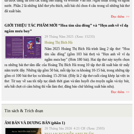
đã được đăng tải trên các trang báo mạng và website Văn học Nghệ thuật trong và ngoài
nước. Phần 2 là những khổ thơ yêu thích, mỗi bài chỉ chon 4 câu trong số những bài thơ
đã xuất bản.
Đọc thêm
GIỚI THIỆU TÁC PHẨM MỚI “Hoa tím sầu đông” và “Hẹn anh về vĩ dạ
ngắm mưa bay”
29 Tháng Năm 2025
(Xem: 15233)
Hoàng Thị Bích Hà
Năm 2025 Hoàng Thị Bích Hà trình làng 2 tập thơ: “Hoa
tím sầu đông” (gồm 103 bài thơ) và “Hẹn anh về vĩ dạ
ngắm mưa bay” (Hơn 180 bài). Hai tập thơ này tuyển chọn
ra những bài thơ tâm đắc của Hoàng Thị Bích Hà trong 10 tập thơ đã xuất bản từ mấy
năm trước đây. Những tập gồm 50 bài, mỗi tập lọc ra khoảng 10-15 bài, trong những tập
gồm có 100 bài thơ lọc ra khoảng 15-20 bài. (Đây là 2 tập thơ cuối cùng khép lại việc in
thơ. Từ nay về sau tôi tiếp tục dành thời gian và tâm huyết cho truyện ngắn và tùy bút,
nếu bất chợt có cảm hứng thì vẫn làm thơ, đăng báo chứ không xuất bản nữa).
Đọc thêm
Tin sách & Trích đoạn
ÂM BẢN VÀ DƯƠNG BẢN (phần 1)
26 Tháng Sáu 2026
4:21 CH
(Xem: 2593)