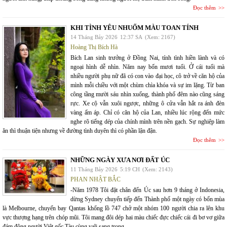
Đọc thêm
KHI TÌNH YÊU NHUỐM MÀU TOAN TÍNH
14 Tháng Bảy 2026
12:37 SA
(Xem: 2167)
Hoàng Thị Bích Hà
Bích Lan sinh trưởng ở Đồng Nai, tính tình hiền lành và có
ngoại hình dễ nhìn. Năm nay bốn mươi tuổi. Ở cái tuổi mà
nhiều người phụ nữ đã có con vào đại học, cô trở về căn hộ của
mình mỗi chiều với một chùm chìa khóa và sự im lặng. Từ ban
công tầng mười sáu nhìn xuống, thành phố đêm nào cũng sáng
rực. Xe cộ vẫn xuôi ngược, những ô cửa vẫn hắt ra ánh đèn
vàng ấm áp. Chỉ có căn hộ của Lan, nhiều lúc rộng đến mức
nghe rõ tiếng dép của chính mình trên nền gạch. Sự nghiệp làm
ăn thì thuận tiện nhưng về đường tình duyên thì có phần lận đận.
Đọc thêm
NHỮNG NGÀY XƯA NƠI ĐẤT ÚC
11 Tháng Bảy 2026
5:19 CH
(Xem: 2143)
PHAN NHẬT BẮC
-Năm 1978 Tôi đặt chân đến Úc sau hơn 9 tháng ở Indonesia,
dừng Sydney chuyển tiếp đến Thành phố một ngày có bốn mùa
là Melbourne, chuyến bay Qantas khổng lồ 747 chở một nhóm 100 người chia ra lên khu
vực thượng hạng trên chóp mũi. Tôi mang đôi dép hai màu chiếc đực chiếc cái đi bơ vơ giữa
đám đông người Việt gốc Tàu cùng vali sang trọng.