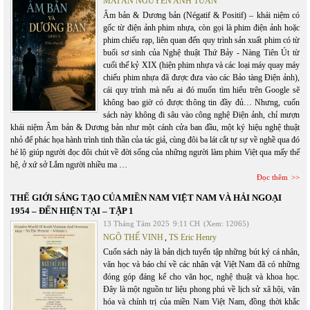
MAI AN NGUYỄN ANH TUẤN
Âm bản & Dương bản (Négatif & Positif) – khái niệm có
gốc từ điện ảnh phim nhựa, còn gọi là phim điện ảnh hoặc
phim chiếu rạp, liên quan đến quy trình sản xuất phim có từ
buổi sơ sinh của Nghệ thuật Thứ Bảy - Nàng Tiên Út từ
cuối thế kỷ XIX (hiện phim nhựa và các loại máy quay máy
chiếu phim nhựa đã được đưa vào các Bảo tàng Điện ảnh),
cái quy trình mà nếu ai đó muốn tìm hiểu trên Google sẽ
không bao giờ có được thông tin đầy đủ… Nhưng, cuốn
sách này không đi sâu vào công nghệ Điện ảnh, chỉ mượn
khái niệm Âm bản & Dương bản như một cánh cửa ban đầu, một ký hiệu nghệ thuật
nhỏ để phác họa hành trình tinh thần của tác giả, cùng đôi ba lát cắt tự sự về nghề qua đó
hé lộ giúp người đọc đôi chút về đời sống của những người làm phim Việt qua mấy thế
hệ, ở xứ sở Lắm người nhiều ma …
Đọc thêm
THẾ GIỚI SÁNG TẠO CỦA MIỀN NAM VIỆT NAM VÀ HẢI NGOẠI
1954 – ĐẾN HIỆN TẠI – TẬP 1
13 Tháng Tám 2025
9:11 CH
(Xem: 12065)
NGÔ THẾ VINH
,
TS Eric Henry
Cuốn sách này là bản dịch tuyển tập những bút ký cá nhân,
văn học và báo chí về các nhân vật Việt Nam đã có những
đóng góp đáng kể cho văn học, nghệ thuật và khoa học.
Đây là một nguồn tư liệu phong phú về lịch sử xã hội, văn
hóa và chính trị của miền Nam Việt Nam, đồng thời khắc