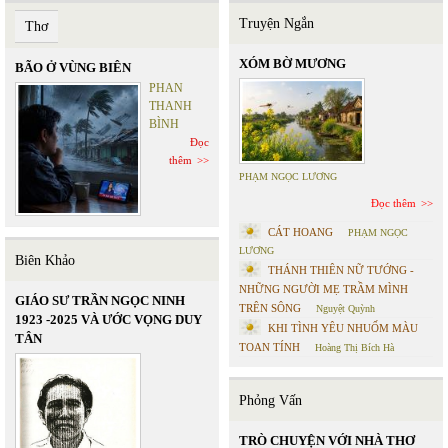
Truyện Ngắn
Thơ
XÓM BỜ MƯƠNG
BÃO Ở VÙNG BIÊN
PHAN
THANH
BÌNH
Đọc
thêm
PHẠM NGỌC LƯƠNG
Đọc thêm
CÁT HOANG
PHẠM NGỌC
LƯƠNG
Biên Khảo
THÁNH THIÊN NỮ TƯỚNG -
NHỮNG NGƯỜI MẸ TRẦM MÌNH
GIÁO SƯ TRẦN NGỌC NINH
TRÊN SÔNG
Nguyệt Quỳnh
1923 -2025 VÀ ƯỚC VỌNG DUY
KHI TÌNH YÊU NHUỐM MÀU
TÂN
TOAN TÍNH
Hoàng Thị Bích Hà
Phỏng Vấn
TRÒ CHUYỆN VỚI NHÀ THƠ