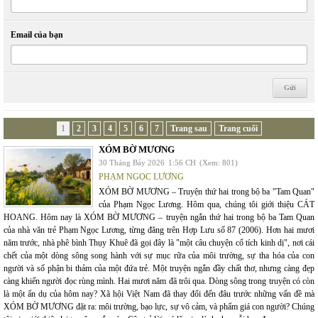
Email của bạn
1
2
3
4
5
6
7
Trang sau
Trang cuối
XÓM BỜ MƯƠNG
30 Tháng Bảy 2026
1:56 CH
(Xem: 801)
PHẠM NGỌC LƯƠNG
XÓM BỜ MƯƠNG – Truyện thứ hai trong bộ ba "Tam Quan"
của Phạm Ngọc Lương. Hôm qua, chúng tôi giới thiệu CÁT
HOANG. Hôm nay là XÓM BỜ MƯƠNG – truyện ngắn thứ hai trong bộ ba Tam Quan
của nhà văn trẻ Phạm Ngọc Lương, từng đăng trên Hợp Lưu số 87 (2006). Hơn hai mươi
năm trước, nhà phê bình Thụy Khuê đã gọi đây là "một câu chuyện cổ tích kinh dị", nơi cái
chết của một dòng sông song hành với sự mục rữa của môi trường, sự tha hóa của con
người và số phận bi thảm của một đứa trẻ. Một truyện ngắn đầy chất thơ, nhưng càng đẹp
càng khiến người đọc rùng mình. Hai mươi năm đã trôi qua. Dòng sông trong truyện có còn
là một ẩn dụ của hôm nay? Xã hội Việt Nam đã thay đổi đến đâu trước những vấn đề mà
XÓM BỜ MƯƠNG đặt ra: môi trường, bạo lực, sự vô cảm, và phẩm giá con người? Chúng