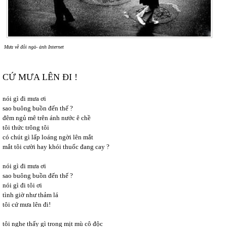
Mưa về đôi ngả- ảnh Internet
CỨ MƯA LÊN ĐI !
nói gì đi mưa ơi
sao buông buồn đến thế ?
đêm ngủ mê trên ánh nước ê chề
tôi thức trông tôi
có chút gì lấp loáng ngời lên mắt
mắt tôi cười hay khói thuốc đang cay ?
nói gì đi mưa ơi
sao buông buồn đến thế ?
nói gì đi tôi ơi
tình giờ như thảm lá
tôi cứ mưa lên đi!
tôi nghe thấy gì trong mịt mù cô độc