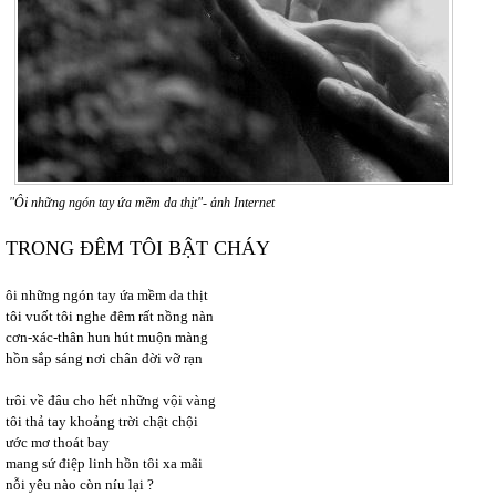
"Ôi những ngón tay ứa mềm da thịt"- ảnh Internet
TRONG ĐÊM TÔI BẬT CHÁY
ôi những ngón tay ứa mềm da thịt
tôi vuốt tôi nghe đêm rất nồng nàn
cơn-xác-thân hun hút muộn màng
hồn sắp sáng nơi chân đời vỡ rạn
trôi về đâu cho hết những vội vàng
tôi thả tay khoảng trời chật chội
ước mơ thoát bay
mang sứ điệp linh hồn tôi xa mãi
nỗi yêu nào còn níu lại ?