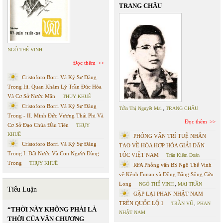
TRANG CHÂU
NGÔ THẾ VINH
Đọc thêm
Cristoforo Borri Và Ký Sự Đàng
Trong Iii. Quan Khám Lý Trần Đức Hòa
Và Cơ Sở Nước Mặn
THỤY KHUÊ
Cristoforo Borri Và Ký Sự Đàng
Trần Thị Nguyệt Mai
,
TRANG CHÂU
Trong - II. Minh Đức Vương Thái Phi Và
Đọc thêm
Cơ Sở Đạo Chúa Đầu Tiên
THỤY
KHUÊ
PHỎNG VẤN TRÍ TUỆ NHÂN
Cristoforo Borri Và Ký Sự Đàng
TẠO VỀ HÒA HỢP HÒA GIẢI DÂN
Trong I. Đất Nước Và Con Người Đàng
TỘC VIỆT NAM
Trần Kiêm Đoàn
Trong
THỤY KHUÊ
RFA Phỏng vấn BS Ngô Thế Vinh
về Kênh Funan và Đồng Bằng Sông Cửu
Long
NGÔ THẾ VINH
,
MAI TRẦN
Tiểu Luận
GẶP LẠI PHAN NHẬT NAM
TRÊN QUỐC LỘ 1
TRẦN VŨ
,
PHAN
“THỜI NÀY KHÔNG PHẢI LÀ
NHẬT NAM
THỜI CỦA VĂN CHƯƠNG