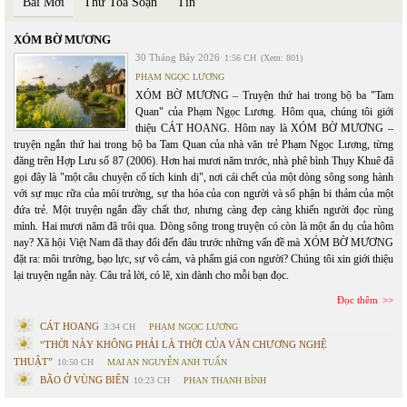
Bài Mới
Thư Toà Soạn
Tin
XÓM BỜ MƯƠNG
30 Tháng Bảy 2026
1:56 CH
(Xem: 801)
PHẠM NGỌC LƯƠNG
XÓM BỜ MƯƠNG – Truyện thứ hai trong bộ ba "Tam
Quan" của Phạm Ngọc Lương. Hôm qua, chúng tôi giới
thiệu CÁT HOANG. Hôm nay là XÓM BỜ MƯƠNG –
truyện ngắn thứ hai trong bộ ba Tam Quan của nhà văn trẻ Phạm Ngọc Lương, từng
đăng trên Hợp Lưu số 87 (2006). Hơn hai mươi năm trước, nhà phê bình Thụy Khuê đã
gọi đây là "một câu chuyện cổ tích kinh dị", nơi cái chết của một dòng sông song hành
với sự mục rữa của môi trường, sự tha hóa của con người và số phận bi thảm của một
đứa trẻ. Một truyện ngắn đầy chất thơ, nhưng càng đẹp càng khiến người đọc rùng
mình. Hai mươi năm đã trôi qua. Dòng sông trong truyện có còn là một ẩn dụ của hôm
nay? Xã hội Việt Nam đã thay đổi đến đâu trước những vấn đề mà XÓM BỜ MƯƠNG
đặt ra: môi trường, bạo lực, sự vô cảm, và phẩm giá con người? Chúng tôi xin giới thiệu
lại truyện ngắn này. Câu trả lời, có lẽ, xin dành cho mỗi bạn đọc.
Đọc thêm
CÁT HOANG
3:34 CH
PHẠM NGỌC LƯƠNG
“THỜI NÀY KHÔNG PHẢI LÀ THỜI CỦA VĂN CHƯƠNG NGHỆ
THUẬT”
10:50 CH
MAI AN NGUYỄN ANH TUẤN
BÃO Ở VÙNG BIÊN
10:23 CH
PHAN THANH BÌNH