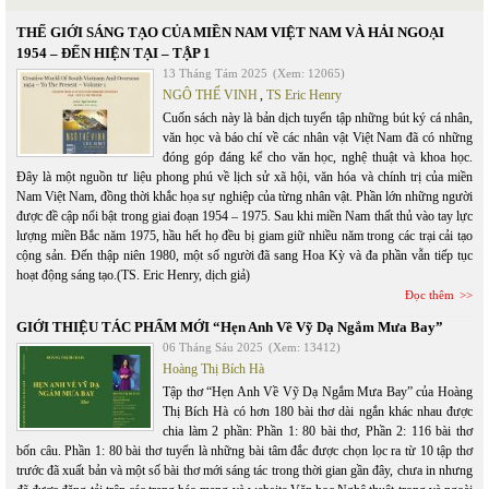
THẾ GIỚI SÁNG TẠO CỦA MIỀN NAM VIỆT NAM VÀ HẢI NGOẠI
1954 – ĐẾN HIỆN TẠI – TẬP 1
13 Tháng Tám 2025
(Xem: 12065)
NGÔ THẾ VINH
,
TS Eric Henry
Cuốn sách này là bản dịch tuyển tập những bút ký cá nhân,
văn học và báo chí về các nhân vật Việt Nam đã có những
đóng góp đáng kể cho văn học, nghệ thuật và khoa học.
Đây là một nguồn tư liệu phong phú về lịch sử xã hội, văn hóa và chính trị của miền
Nam Việt Nam, đồng thời khắc họa sự nghiệp của từng nhân vật. Phần lớn những người
được đề cập nổi bật trong giai đoạn 1954 – 1975. Sau khi miền Nam thất thủ vào tay lực
lượng miền Bắc năm 1975, hầu hết họ đều bị giam giữ nhiều năm trong các trại cải tạo
cộng sản. Đến thập niên 1980, một số người đã sang Hoa Kỳ và đa phần vẫn tiếp tục
hoạt động sáng tạo.(TS. Eric Henry, dịch giả)
Đọc thêm
GIỚI THIỆU TÁC PHẨM MỚI “Hẹn Anh Về Vỹ Dạ Ngắm Mưa Bay”
06 Tháng Sáu 2025
(Xem: 13412)
Hoàng Thị Bích Hà
Tập thơ “Hẹn Anh Về Vỹ Dạ Ngắm Mưa Bay” của Hoàng
Thị Bích Hà có hơn 180 bài thơ dài ngắn khác nhau được
chia làm 2 phần: Phần 1: 80 bài thơ, Phần 2: 116 bài thơ
bốn câu. Phần 1: 80 bài thơ tuyển là những bài tâm đắc được chọn lọc ra từ 10 tập thơ
trước đã xuất bản và một số bài thơ mới sáng tác trong thời gian gần đây, chưa in nhưng