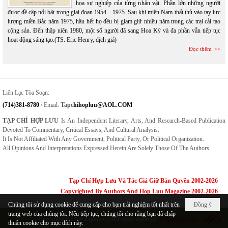
họa sự nghiệp của từng nhân vật. Phần lớn những người
được đề cập nổi bật trong giai đoạn 1954 – 1975. Sau khi miền Nam thất thủ vào tay lực
lượng miền Bắc năm 1975, hầu hết họ đều bị giam giữ nhiều năm trong các trại cải tạo
cộng sản. Đến thập niên 1980, một số người đã sang Hoa Kỳ và đa phần vẫn tiếp tục
hoạt động sáng tạo.(TS. Eric Henry, dịch giả)
Đọc thêm
Liên Lạc Tòa Soạn:
(714)381-8780
/ Email:
Tapc
Hihopluu@AOL.COM
TẠP CHÍ HỢP LƯU
Is An Independent Literary, Arts, And Research-Based Publication
Devoted To Commentary, Critical Essays, And Cultural Analysis.
It Is Not Affiliated With Any Government, Political Party, Or Political Organization.
All Opinions And Interpretations Expressed Herein Are Solely Those Of The Authors.
Tạp Chí Hợp Lưu Và Tác Giả Giữ Bản Quyền 2002-2026
Copyrighted By Authors And Hop Luu Magazine 2002-2026
Chúng tôi sử dụng cookie để cung cấp cho bạn trải nghiệm tốt nhất trên
Đồng ý
trang web của chúng tôi. Nếu tiếp tục, chúng tôi cho rằng bạn đã chấp
Copyright © 2026
hopluu.net
All rights reserved
thuận cookie cho mục đích này.