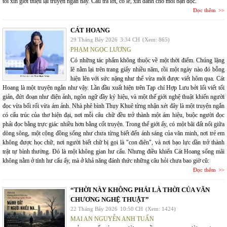
tôi xin giới thiệu lại truyện ngắn này. Câu trả lời, có lẽ, xin dành cho mỗi bạn đọc.
Đọc thêm
CÁT HOANG
29 Tháng Bảy 2026
3:34 CH
(Xem: 865)
PHẠM NGỌC LƯƠNG
Có những tác phẩm không thuộc về một thời điểm. Chúng lặng
lẽ nằm lại trên trang giấy nhiều năm, rồi một ngày nào đó bỗng
hiện lên với sức nặng như thể vừa mới được viết hôm qua. Cát
Hoang là một truyện ngắn như vậy. Lần đầu xuất hiện trên Tạp chí Hợp Lưu bởi lối viết tối
giản, đứt đoạn như điện ảnh, ngôn ngữ đầy ký hiệu, và một thế giới nghệ thuật khiến người
đọc vừa bối rối vừa ám ảnh. Nhà phê bình Thụy Khuê từng nhận xét đây là một truyện ngắn
có cấu trúc của thơ hiện đại, nơi mỗi câu chữ đều trở thành một ám hiệu, buộc người đọc
phải đọc bằng trực giác nhiều hơn bằng cốt truyện. Trong thế giới ấy, có một bãi đất nổi giữa
dòng sông, một cộng đồng sống như chưa từng biết đến ánh sáng của văn minh, nơi trẻ em
không được học chữ, nơi người biết chữ bị gọi là "con điên", và nơi bạo lực dần trở thành
trật tự bình thường. Đó là một không gian hư cấu. Nhưng điều khiến Cát Hoang sống mãi
không nằm ở tính hư cấu ấy, mà ở khả năng đánh thức những câu hỏi chưa bao giờ cũ:
Đọc thêm
“THỜI NÀY KHÔNG PHẢI LÀ THỜI CỦA VĂN
CHƯƠNG NGHỆ THUẬT”
22 Tháng Bảy 2026
10:50 CH
(Xem: 1424)
MAI AN NGUYỄN ANH TUẤN