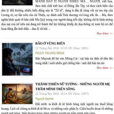
MẢNH ĐẤT ÍT NGƯỜI NHIỀU MA… NGƯỜI, viết hoa,
theo tính chất triết học cả Đông lẫn Tây, và theo cách hiểu của
tâm lý đời thường nhiều biến động này là “Tử tế”, đang ít dần đi cùng với sự teo tóp của
Lương tri, sự lẩn trốn của cái Thiện, sự đánh mất Tình thương và Lòng trắc ẩn… Ma, theo
nghĩa khái quát về bản chất Ma Quỷ trong con người đang trỗi dậy, không chỉ là hình tượng
dọa nạt con trẻ nữa mà đang trở thành thế lực khủng khiếp đe dọa thống trị toàn bộ cơ chế
hoạt động lẫn tinh thần – đạo lý xã hội…
Đọc thêm
BÃO Ở VÙNG BIÊN
22 Tháng Bảy 2026
10:23 CH
(Xem: 1661)
PHAN THANH BÌNH
Bão Maysak đổ bộ vào Móng Cái / các bản tin điện tử dồn lên
trang nhất / suốt nhiều giờ chống bão / anh đợi bản tin em
Đọc thêm
THÁNH THIÊN NỮ TƯỚNG - NHỮNG NGƯỜI MẸ
TRẦM MÌNH TRÊN SÔNG
22 Tháng Bảy 2026
10:14 CH
(Xem: 1397)
Nguyệt Quỳnh
Đất nước ta khởi đi từ hình bóng một người mẹ thuở hồng
hoang. Lịch sử chúng ta khởi đi từ lời ru và những cuộc phân ly. Giữa huyền thoại về những
người anh hùng, thấp thoáng bóng dáng những người mẹ trầm mình trên sông.