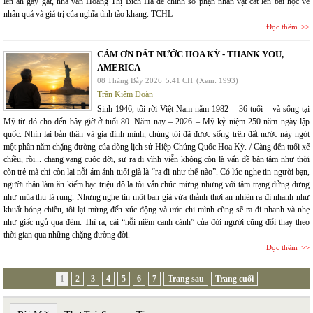
lên án gay gắt, nhà văn Hoàng Thị Bích Hà để chính số phận nhân vật cất lên bài học về
nhân quả và giá trị của nghĩa tình tào khang. TCHL
Đọc thêm
CÁM ƠN ĐẤT NƯỚC HOA KỲ - THANK YOU,
AMERICA
08 Tháng Bảy 2026
5:41 CH
(Xem: 1993)
Trần Kiêm Đoàn
Sinh 1946, tôi rời Việt Nam năm 1982 – 36 tuổi – và sống tại
Mỹ từ đó cho đến bây giờ ở tuổi 80. Năm nay – 2026 – Mỹ kỷ niệm 250 năm ngày lập
quốc. Nhìn lại bản thân và gia đình mình, chúng tôi đã được sống trên đất nước này ngót
một phần năm chặng đường của dòng lịch sử Hiệp Chủng Quốc Hoa Kỳ. / Càng đến tuổi xế
chiều, rồi... chạng vạng cuộc đời, sự ra đi vĩnh viễn không còn là vấn đề bận tâm như thời
còn trẻ mà chỉ còn lại nỗi ám ảnh tuổi già là “ra đi như thế nào”. Có lúc nghe tin người bạn,
người thân làm ăn kiếm bạc triệu đô la tôi vẫn chúc mừng nhưng với tâm trạng dửng dưng
như mùa thu lá rụng. Nhưng nghe tin một bạn già vừa thảnh thơi an nhiên ra đi nhanh như
khuất bóng chiều, tôi lại mừng đến xúc động và ước chi mình cũng sẽ ra đi nhanh và nhẹ
như giấc ngủ qua đêm. Thì ra, cái “nỗi niềm canh cánh” của đời người cũng đổi thay theo
thời gian qua những chặng đường đời.
Đọc thêm
1
2
3
4
5
6
7
Trang sau
Trang cuối