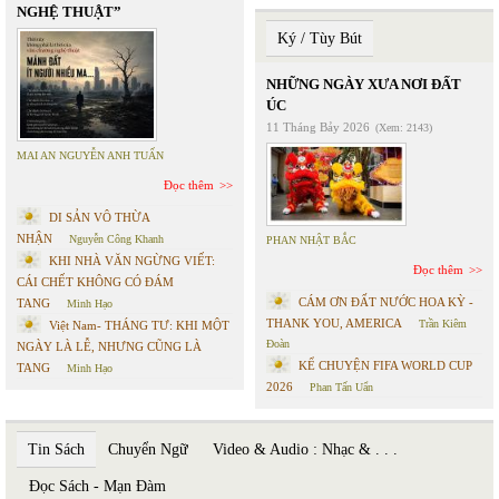
NGHỆ THUẬT”
Ký / Tùy Bút
NHỮNG NGÀY XƯA NƠI ĐẤT
ÚC
11 Tháng Bảy 2026
(Xem: 2143)
MAI AN NGUYỄN ANH TUẤN
Đọc thêm
DI SẢN VÔ THỪA
NHẬN
Nguyễn Công Khanh
PHAN NHẬT BẮC
KHI NHÀ VĂN NGỪNG VIẾT:
Đọc thêm
CÁI CHẾT KHÔNG CÓ ĐÁM
CÁM ƠN ĐẤT NƯỚC HOA KỲ -
TANG
Minh Hạo
THANK YOU, AMERICA
Trần Kiêm
Việt Nam- THÁNG TƯ: KHI MỘT
Đoàn
NGÀY LÀ LỄ, NHƯNG CŨNG LÀ
KỂ CHUYỆN FIFA WORLD CUP
TANG
Minh Hạo
2026
Phan Tấn Uẩn
Tin Sách
Chuyển Ngữ
Video & Audio : Nhạc & . . .
Đọc Sách - Mạn Đàm