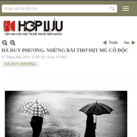
Trước
Sau
HÀ DUY PHƯƠNG- NHỮNG BÀI THƠ MỊT MÙ CÔ ĐỘC
07 Tháng Bảy 2014
12:00 SA
(Xem: 67400)
HÀ DUY PHƯƠNG