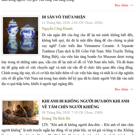
Đọc thêm
DI SẢN VÔ THỪA NHẬN
11 Tháng Bảy 2026
2:04 CH
(Xem: 2036)
Nguyễn Công Khanh
Di sản ngàn đời của ông cha để lại mà mình không biết đến,
không biết quý, thì đó là một điều đáng để cho chúng ta phải
suy nghĩ! Cuộc triển lãm Vietnamese Ceramic: A Separate
Tradition (Tạm dịch là Đồ Gốm Việt Nam: Một Truyền Thống
Riêng Biệt), của viện bảo tàng Seattle Art Museum được trưng
bày trong từ những năm qua, vẫn còn để lại một số đồ cổ Việt Nam tiêu biểu. Tôi đã tham
dự để giúp một số việc chuyển ngữ và một vài vấn đề tổ chức liên quan đến cộng đồng.
Chính trong dịp này, tôi có cơ hội tìm hiểu thêm về các viện bảo tàng và nhất là có dịp nghiên
cứu về đồ gốm Việt Nam mà trong bao nhiêu thế kỷ qua đã bị chính người Việt đặt vào một
địa vị quá thấp kém, khiến ít người ngó ngàng đến.
Đọc thêm
KHI ANH ĐI KHÔNG NGƯỜI ĐƯA ĐÓN KHI ANH
VỀ TÁM CHÍN NGƯỜI KHIÊNG
08 Tháng Bảy 2026
7:19 CH
(Xem: 2389)
Hoàng Thị Bích Hà
LTS: "Khi anh đi không người đưa đón – Khi anh về tám chín
người khiêng" là một truyện ngắn lay động về sự phản bội, sự trả giá và lòng vị tha. Không