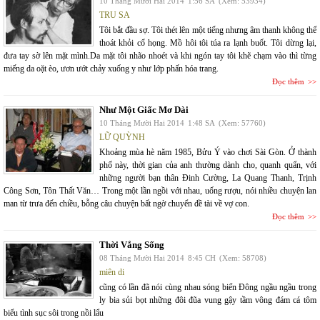
10 Tháng Mười Hai 2014
1:56 SA
(Xem: 53934)
TRU SA
Tôi bắt đầu sợ. Tôi thét lên một tiếng nhưng âm thanh không thể
thoát khỏi cổ họng. Mồ hôi tôi túa ra lạnh buốt. Tôi dừng lại,
đưa tay sờ lên mặt mình.Da mặt tôi nhão nhoét và khi ngón tay tôi khẽ chạm vào thì từng
miếng da oặt èo, ươn ướt chảy xuống y như lớp phấn hóa trang.
Đọc thêm
Như Một Giấc Mơ Dài
10 Tháng Mười Hai 2014
1:48 SA
(Xem: 57760)
LỮ QUỲNH
Khoảng mùa hè năm 1985, Bửu Ý vào chơi Sài Gòn. Ở thành
phố này, thời gian của anh thường dành cho, quanh quẩn, với
những người bạn thân Đinh Cường, La Quang Thanh, Trịnh
Công Sơn, Tôn Thất Văn… Trong một lần ngồi với nhau, uống rượu, nói nhiều chuyện lan
man từ trưa đến chiều, bỗng câu chuyện bất ngờ chuyển đề tài về vợ con.
Đọc thêm
Thời Vắng Sống
08 Tháng Mười Hai 2014
8:45 CH
(Xem: 58708)
miên di
cũng có lần đã nói cùng nhau sóng biển Đông ngầu ngầu trong
ly bia sủi bọt những đôi đũa vung gậy tầm vông đám cá tôm
biểu tình sục sôi trong nồi lẩu