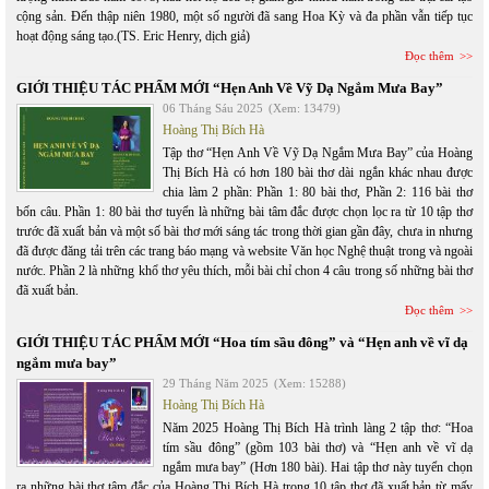
cộng sản. Đến thập niên 1980, một số người đã sang Hoa Kỳ và đa phần vẫn tiếp tục
hoạt động sáng tạo.(TS. Eric Henry, dịch giả)
Đọc thêm
GIỚI THIỆU TÁC PHẨM MỚI “Hẹn Anh Về Vỹ Dạ Ngắm Mưa Bay”
06 Tháng Sáu 2025
(Xem: 13479)
Hoàng Thị Bích Hà
Tập thơ “Hẹn Anh Về Vỹ Dạ Ngắm Mưa Bay” của Hoàng
Thị Bích Hà có hơn 180 bài thơ dài ngắn khác nhau được
chia làm 2 phần: Phần 1: 80 bài thơ, Phần 2: 116 bài thơ
bốn câu. Phần 1: 80 bài thơ tuyển là những bài tâm đắc được chọn lọc ra từ 10 tập thơ
trước đã xuất bản và một số bài thơ mới sáng tác trong thời gian gần đây, chưa in nhưng
đã được đăng tải trên các trang báo mạng và website Văn học Nghệ thuật trong và ngoài
nước. Phần 2 là những khổ thơ yêu thích, mỗi bài chỉ chon 4 câu trong số những bài thơ
đã xuất bản.
Đọc thêm
GIỚI THIỆU TÁC PHẨM MỚI “Hoa tím sầu đông” và “Hẹn anh về vĩ dạ
ngắm mưa bay”
29 Tháng Năm 2025
(Xem: 15288)
Hoàng Thị Bích Hà
Năm 2025 Hoàng Thị Bích Hà trình làng 2 tập thơ: “Hoa
tím sầu đông” (gồm 103 bài thơ) và “Hẹn anh về vĩ dạ
ngắm mưa bay” (Hơn 180 bài). Hai tập thơ này tuyển chọn
ra những bài thơ tâm đắc của Hoàng Thị Bích Hà trong 10 tập thơ đã xuất bản từ mấy