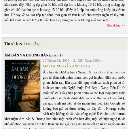
năm trước đây. Những tập gồm 50 bài, mỗi tập lọc ra khoảng 10-15 bài, trong những tập
gồm có 100 bài thơ lọc ra khoảng 15-20 bài. (Đây là 2 tập thơ cuối cùng khép lại việc in
thơ. Từ nay về sau tôi tiếp tục dành thời gian và tâm huyết cho truyện ngắn và tùy bút,
nếu bất chợt có cảm hứng thì vẫn làm thơ, đăng báo chứ không xuất bản nữa).
Đọc thêm
Tin sách & Trích đoạn
ÂM BẢN VÀ DƯƠNG BẢN (phần 1)
26 Tháng Sáu 2026
4:21 CH
(Xem: 2691)
MAI AN NGUYỄN ANH TUẤN
Âm bản & Dương bản (Négatif & Positif) – khái niệm có
gốc từ điện ảnh phim nhựa, còn gọi là phim điện ảnh hoặc
phim chiếu rạp, liên quan đến quy trình sản xuất phim có từ
buổi sơ sinh của Nghệ thuật Thứ Bảy - Nàng Tiên Út từ
cuối thế kỷ XIX (hiện phim nhựa và các loại máy quay máy
chiếu phim nhựa đã được đưa vào các Bảo tàng Điện ảnh),
cái quy trình mà nếu ai đó muốn tìm hiểu trên Google sẽ
không bao giờ có được thông tin đầy đủ… Nhưng, cuốn
sách này không đi sâu vào công nghệ Điện ảnh, chỉ mượn
khái niệm Âm bản & Dương bản như một cánh cửa ban đầu, một ký hiệu nghệ thuật
nhỏ để phác họa hành trình tinh thần của tác giả, cùng đôi ba lát cắt tự sự về nghề qua đó