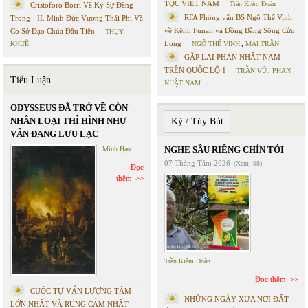
TỘC VIỆT NAM
Trần Kiêm Đoàn
Cristoforo Borri Và Ký Sự Đàng
RFA Phỏng vấn BS Ngô Thế Vinh
Trong - II. Minh Đức Vương Thái Phi Và
về Kênh Funan và Đồng Bằng Sông Cửu
Cơ Sở Đạo Chúa Đầu Tiên
THỤY
Long
KHUÊ
NGÔ THẾ VINH
,
MAI TRẦN
GẶP LẠI PHAN NHẬT NAM
TRÊN QUỐC LỘ 1
TRẦN VŨ
,
PHAN
Tiểu Luận
NHẬT NAM
ODYSSEUS ĐÃ TRỞ VỀ CÒN
NHÂN LOẠI THÌ HÌNH NHƯ
Ký / Tùy Bút
VẪN ĐANG LƯU LẠC
NGHE SẦU RIÊNG CHÍN TỚI
Minh Hạo
07 Tháng Tám 2026
(Xem: 98)
Đọc
thêm
Trần Kiêm Đoàn
Đọc thêm
CUỘC TỰ VẤN LƯƠNG TÂM
NHỮNG NGÀY XƯA NƠI ĐẤT
LỚN NHẤT VÀ RUNG CẢM NHẤT