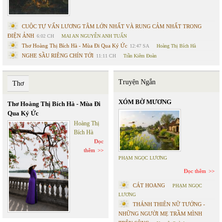
CUỘC TỰ VẤN LƯƠNG TÂM LỚN NHẤT VÀ RUNG CẢM NHẤT TRONG
ĐIỆN ẢNH
6:02 CH
MAI AN NGUYỄN ANH TUẤN
Thơ Hoàng Thị Bích Hà - Mùa Đi Qua Ký Ức
12:47 SA
Hoàng Thị Bích Hà
NGHE SẦU RIÊNG CHÍN TỚI
11:11 CH
Trần Kiêm Đoàn
Truyện Ngắn
Thơ
XÓM BỜ MƯƠNG
Thơ Hoàng Thị Bích Hà - Mùa Đi
Qua Ký Ức
Hoàng Thị
Bích Hà
Đọc
thêm
PHẠM NGỌC LƯƠNG
Đọc thêm
CÁT HOANG
PHẠM NGỌC
LƯƠNG
THÁNH THIÊN NỮ TƯỚNG -
NHỮNG NGƯỜI MẸ TRẦM MÌNH