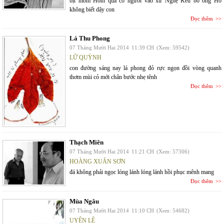
bịt mồm Hôm qua có người vào xứ Nghệ Kêu bố ông Hồ
không biết dậy con
Đọc thêm
Lá Thu Phong
07 Tháng Mười Hai 2014
11:39 CH
(Xem: 59542)
LỮ QUỲNH
con đường sáng nay lá phong đỏ rực ngọn đồi vòng quanh
thơm mùi cỏ mới chân bước nhẹ tênh
Đọc thêm
Thạch Miên
07 Tháng Mười Hai 2014
11:21 CH
(Xem: 57306)
HOÀNG XUÂN SƠN
đá không phải ngọc lóng lánh lóng lánh hồi phục mênh mang
Đọc thêm
Mùa Ngâu
07 Tháng Mười Hai 2014
11:10 CH
(Xem: 54682)
UYÊN LÊ