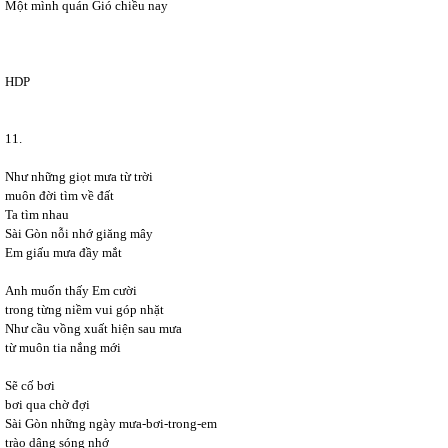
Một mình quán Gió chiều nay
HDP
11.
Như những giọt mưa từ trời
muôn đời tìm về đất
Ta tìm nhau
Sài Gòn nỗi nhớ giăng mây
Em giấu mưa đầy mắt
Anh muốn thấy Em cười
trong từng niềm vui góp nhặt
Như cầu vồng xuất hiện sau mưa
từ muôn tia nắng mới
Sẽ cố bơi
bơi qua chờ đợi
Sài Gòn những ngày mưa-bơi-trong-em
trào dâng sóng nhớ