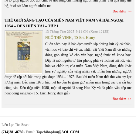
hé lộ giúp người đọc đôi chút về đời sống của những người làm phim Việt qua mấy thế
hệ, ở xứ sở Lắm người nhiều ma …
Đọc thêm
THẾ GIỚI SÁNG TẠO CỦA MIỀN NAM VIỆT NAM VÀ HẢI NGOẠI
1954 – ĐẾN HIỆN TẠI – TẬP 1
13 Tháng Tám 2025
9:11 CH
(Xem: 12135)
NGÔ THẾ VINH
,
TS Eric Henry
Cuốn sách này là bản dịch tuyển tập những bút ký cá nhân,
văn học và báo chí về các nhân vật Việt Nam đã có những
đóng góp đáng kể cho văn học, nghệ thuật và khoa học.
Đây là một nguồn tư liệu phong phú về lịch sử xã hội, văn
hóa và chính trị của miền Nam Việt Nam, đồng thời khắc
họa sự nghiệp của từng nhân vật. Phần lớn những người
được đề cập nổi bật trong giai đoạn 1954 – 1975. Sau khi miền Nam thất thủ vào tay lực
lượng miền Bắc năm 1975, hầu hết họ đều bị giam giữ nhiều năm trong các trại cải tạo
cộng sản. Đến thập niên 1980, một số người đã sang Hoa Kỳ và đa phần vẫn tiếp tục
hoạt động sáng tạo.(TS. Eric Henry, dịch giả)
Đọc thêm
Liên Lạc Tòa Soạn:
(714)381-8780
/ Email:
Tapc
Hihopluu@AOL.COM