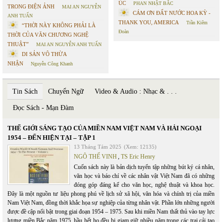
ÚC
PHAN NHẬT BẮC
TRONG ĐIỆN ẢNH
MAI AN NGUYỄN
CÁM ƠN ĐẤT NƯỚC HOA KỲ -
ANH TUẤN
THANK YOU, AMERICA
Trần Kiêm
“THỜI NÀY KHÔNG PHẢI LÀ
Đoàn
THỜI CỦA VĂN CHƯƠNG NGHỆ
THUẬT”
MAI AN NGUYỄN ANH TUẤN
DI SẢN VÔ THỪA
NHẬN
Nguyễn Công Khanh
Tin Sách
Chuyển Ngữ
Video & Audio : Nhạc & . . .
Đọc Sách - Mạn Đàm
THẾ GIỚI SÁNG TẠO CỦA MIỀN NAM VIỆT NAM VÀ HẢI NGOẠI
1954 – ĐẾN HIỆN TẠI – TẬP 1
13 Tháng Tám 2025
(Xem: 12135)
NGÔ THẾ VINH
,
TS Eric Henry
Cuốn sách này là bản dịch tuyển tập những bút ký cá nhân,
văn học và báo chí về các nhân vật Việt Nam đã có những
đóng góp đáng kể cho văn học, nghệ thuật và khoa học.
Đây là một nguồn tư liệu phong phú về lịch sử xã hội, văn hóa và chính trị của miền
Nam Việt Nam, đồng thời khắc họa sự nghiệp của từng nhân vật. Phần lớn những người
được đề cập nổi bật trong giai đoạn 1954 – 1975. Sau khi miền Nam thất thủ vào tay lực
lượng miền Bắc năm 1975, hầu hết họ đều bị giam giữ nhiều năm trong các trại cải tạo