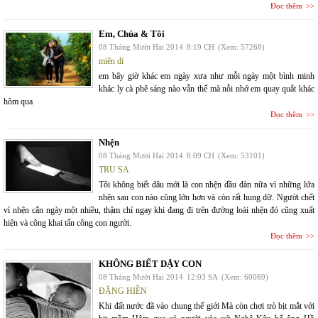
Đọc thêm
Em, Chúa & Tôi
08 Tháng Mười Hai 2014
8:19 CH
(Xem: 57268)
miên di
em bây giờ khác em ngày xưa như mỗi ngày một bình minh
khác ly cà phê sáng nào vẫn thế mà nỗi nhớ em quay quắt khác
hôm qua
Đọc thêm
Nhện
08 Tháng Mười Hai 2014
8:09 CH
(Xem: 53101)
TRU SA
Tôi không biết đâu mới là con nhện đầu đàn nữa vì những lứa
nhện sau con nào cũng lớn hơn và còn rất hung dữ. Người chết
vì nhện cắn ngày một nhiều, thậm chí ngay khi đang đi trên đường loài nhện đó cũng xuất
hiện và công khai tấn công con người.
Đọc thêm
KHÔNG BIẾT DẬY CON
08 Tháng Mười Hai 2014
12:03 SA
(Xem: 60069)
ĐẶNG HIỀN
Khi đất nước đã vào chung thế giới Mà còn chơi trò bịt mắt với