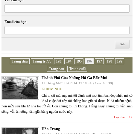
Tên của bạn
Email của bạn
Trang đầu
Trang trước
193
194
195
196
197
198
199
Trang sau
Trang cuối
Thành Phố Của Những Hố Ga Bốc Mùi
11 Tháng Mười Hai 2014
12:10 SA
(Xem: 60539)
KHIÊM NHU
Chỉ vì cái mùi này mà tôi đánh mất một tình bạn đẹp nhất, mà có
lẽ cả cuộc đời này tôi chẳng bao giờ có được. K đã nhiễm bệnh,
nôn mửa sau khi từ nhà tôi trở về. Còn chúng tôi thì không. Hằng ngày chúng tôi vẫn sinh
sống, vẫn ăn uống, tắm giặt bằng nguồn nước này.
Đọc thêm
Hóa Trang