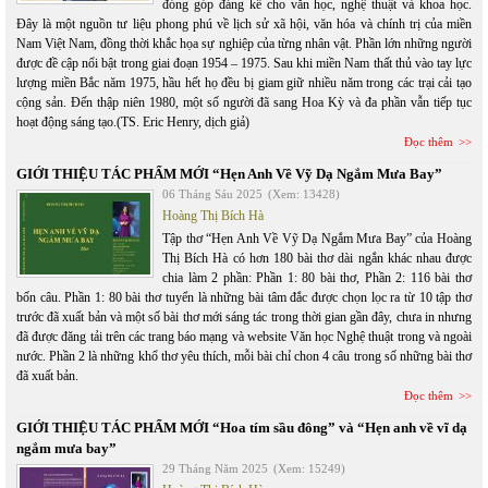
đóng góp đáng kể cho văn học, nghệ thuật và khoa học.
Đây là một nguồn tư liệu phong phú về lịch sử xã hội, văn hóa và chính trị của miền
Nam Việt Nam, đồng thời khắc họa sự nghiệp của từng nhân vật. Phần lớn những người
được đề cập nổi bật trong giai đoạn 1954 – 1975. Sau khi miền Nam thất thủ vào tay lực
lượng miền Bắc năm 1975, hầu hết họ đều bị giam giữ nhiều năm trong các trại cải tạo
cộng sản. Đến thập niên 1980, một số người đã sang Hoa Kỳ và đa phần vẫn tiếp tục
hoạt động sáng tạo.(TS. Eric Henry, dịch giả)
Đọc thêm
GIỚI THIỆU TÁC PHẨM MỚI “Hẹn Anh Về Vỹ Dạ Ngắm Mưa Bay”
06 Tháng Sáu 2025
(Xem: 13428)
Hoàng Thị Bích Hà
Tập thơ “Hẹn Anh Về Vỹ Dạ Ngắm Mưa Bay” của Hoàng
Thị Bích Hà có hơn 180 bài thơ dài ngắn khác nhau được
chia làm 2 phần: Phần 1: 80 bài thơ, Phần 2: 116 bài thơ
bốn câu. Phần 1: 80 bài thơ tuyển là những bài tâm đắc được chọn lọc ra từ 10 tập thơ
trước đã xuất bản và một số bài thơ mới sáng tác trong thời gian gần đây, chưa in nhưng
đã được đăng tải trên các trang báo mạng và website Văn học Nghệ thuật trong và ngoài
nước. Phần 2 là những khổ thơ yêu thích, mỗi bài chỉ chon 4 câu trong số những bài thơ
đã xuất bản.
Đọc thêm
GIỚI THIỆU TÁC PHẨM MỚI “Hoa tím sầu đông” và “Hẹn anh về vĩ dạ
ngắm mưa bay”
29 Tháng Năm 2025
(Xem: 15249)