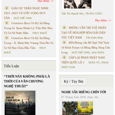
Đọc thêm
GIÁO SƯ TRẦN NGỌC NINH
1923 -2025 VÀ ƯỚC VỌNG DUY
Trần Thị Nguyệt Mai
,
TRANG CHÂU
TÂN
NGÔ THẾ VINH
Đọc thêm
Cristoforo Borri Và Ký Sự Đàng
PHỎNG VẤN TRÍ TUỆ NHÂN
Trong Iii. Quan Khám Lý Trần Đức Hòa
TẠO VỀ HÒA HỢP HÒA GIẢI DÂN
Và Cơ Sở Nước Mặn
THỤY KHUÊ
TỘC VIỆT NAM
Trần Kiêm Đoàn
Cristoforo Borri Và Ký Sự Đàng
RFA Phỏng vấn BS Ngô Thế Vinh
Trong - II. Minh Đức Vương Thái Phi Và
về Kênh Funan và Đồng Bằng Sông Cửu
Cơ Sở Đạo Chúa Đầu Tiên
THỤY
Long
KHUÊ
NGÔ THẾ VINH
,
MAI TRẦN
GẶP LẠI PHAN NHẬT NAM
TRÊN QUỐC LỘ 1
TRẦN VŨ
,
PHAN
Tiểu Luận
NHẬT NAM
“THỜI NÀY KHÔNG PHẢI LÀ
THỜI CỦA VĂN CHƯƠNG
Ký / Tùy Bút
NGHỆ THUẬT”
NGHE SẦU RIÊNG CHÍN TỚI
07 Tháng Tám 2026
(Xem: 49)