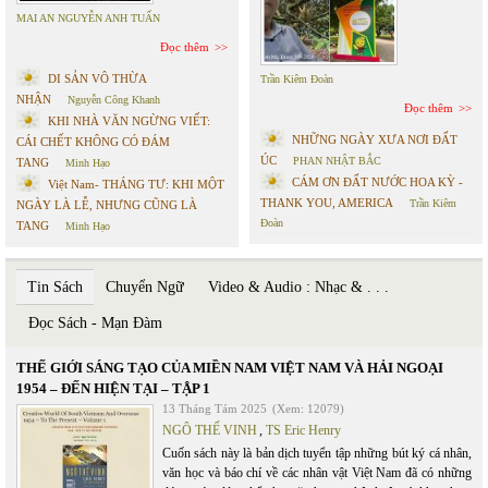
MAI AN NGUYỄN ANH TUẤN
Đọc thêm
DI SẢN VÔ THỪA
Trần Kiêm Đoàn
NHẬN
Nguyễn Công Khanh
Đọc thêm
KHI NHÀ VĂN NGỪNG VIẾT:
NHỮNG NGÀY XƯA NƠI ĐẤT
CÁI CHẾT KHÔNG CÓ ĐÁM
ÚC
PHAN NHẬT BẮC
TANG
Minh Hạo
CÁM ƠN ĐẤT NƯỚC HOA KỲ -
Việt Nam- THÁNG TƯ: KHI MỘT
THANK YOU, AMERICA
Trần Kiêm
NGÀY LÀ LỄ, NHƯNG CŨNG LÀ
Đoàn
TANG
Minh Hạo
Tin Sách
Chuyển Ngữ
Video & Audio : Nhạc & . . .
Đọc Sách - Mạn Đàm
THẾ GIỚI SÁNG TẠO CỦA MIỀN NAM VIỆT NAM VÀ HẢI NGOẠI
1954 – ĐẾN HIỆN TẠI – TẬP 1
13 Tháng Tám 2025
(Xem: 12079)
NGÔ THẾ VINH
,
TS Eric Henry
Cuốn sách này là bản dịch tuyển tập những bút ký cá nhân,
văn học và báo chí về các nhân vật Việt Nam đã có những