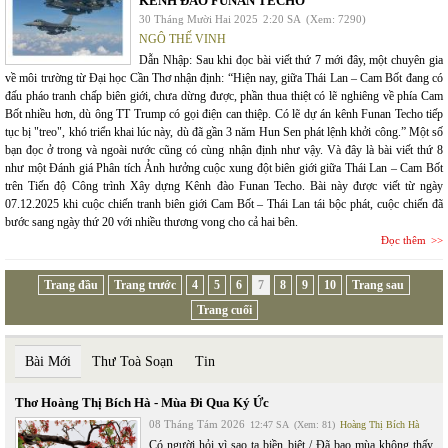
KÊNH ĐÀO FUNAN TECHO
30 Tháng Mười Hai 2025
2:20 SA
(Xem: 7290)
NGÔ THẾ VINH
Dẫn Nhập: Sau khi đọc bài viết thứ 7 mới đây, một chuyên gia
về môi trường từ Đại học Cần Thơ nhận định: “Hiện nay, giữa Thái Lan – Cam Bốt đang có
đấu pháo tranh chấp biên giới, chưa dừng được, phần thua thiệt có lẽ nghiêng về phía Cam
Bốt nhiều hơn, dù ông TT Trump có gọi điện can thiệp. Có lẽ dự án kênh Funan Techo tiếp
tục bị "treo", khó triển khai lúc này, dù đã gần 3 năm Hun Sen phát lệnh khởi công.” Một số
bạn đọc ở trong và ngoài nước cũng có cùng nhận định như vậy. Và đây là bài viết thứ 8
như một Đánh giá Phân tích Ảnh hưởng cuộc xung đột biên giới giữa Thái Lan – Cam Bốt
trên Tiến độ Công trình Xây dựng Kênh đào Funan Techo. Bài này được viết từ ngày
07.12.2025 khi cuộc chiến tranh biên giới Cam Bốt – Thái Lan tái bộc phát, cuộc chiến đã
bước sang ngày thứ 20 với nhiều thương vong cho cả hai bên.
Đọc thêm
Trang đầu
Trang trước
4
5
6
7
8
9
10
Trang sau
Trang cuối
Bài Mới
Thư Toà Soạn
Tin
Thơ Hoàng Thị Bích Hà - Mùa Đi Qua Ký Ức
08 Tháng Tám 2026
12:47 SA
(Xem: 81)
Hoàng Thị Bích Hà
Có người hỏi vì sao ta biền biệt / Đã bao mùa không thấy