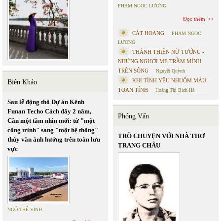
PHẠM NGỌC LƯƠNG
Đọc thêm
CÁT HOANG
PHẠM NGỌC
LƯƠNG
THÁNH THIÊN NỮ TƯỚNG -
NHỮNG NGƯỜI MẸ TRẦM MÌNH
TRÊN SÔNG
Nguyệt Quỳnh
KHI TÌNH YÊU NHUỐM MÀU
Biên Khảo
TOAN TÍNH
Hoàng Thị Bích Hà
Sau lễ động thổ Dự án Kênh
Funan Techo Cách đây 2 năm,
Phỏng Vấn
Cần một tầm nhìn mới: từ "một
công trình" sang "một hệ thống"
TRÒ CHUYỆN VỚI NHÀ THƠ
thủy văn ảnh hưởng trên toàn lưu
TRANG CHÂU
vực
NGÔ THẾ VINH