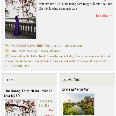
chút tăm hơi / Có lẽ bởi tháng năm rong ruỗi quá / Bụi mờ
dần một khoảng sáng ngày xưa
Đọc thêm
NGHE SẦU RIÊNG CHÍN TỚI
11:11 CH
Trần Kiêm Đoàn
MỘT NĂM
11:05 CH
Huỳnh Liễu Ngạn
Sau lễ động thổ Dự án Kênh Funan Techo Cách đây 2 năm, Cần một tầm nhìn mới:
từ "một công trình" sang "một hệ thống" thủy văn ảnh hưởng trên toàn lưu vực
10:29
CH
NGÔ THẾ VINH
Truyện Ngắn
Thơ
XÓM BỜ MƯƠNG
Thơ Hoàng Thị Bích Hà - Mùa Đi
Qua Ký Ức
Hoàng Thị
Bích Hà
Đọc
thêm