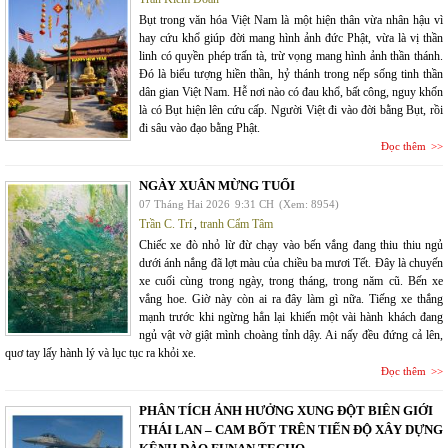
Bụt trong văn hóa Việt Nam là một hiện thân vừa nhân hậu vì
hay cứu khổ giúp đời mang hình ảnh đức Phật, vừa là vị thần
linh có quyền phép trấn tà, trừ vọng mang hình ảnh thần thánh.
Đó là biểu tượng hiền thần, hỷ thánh trong nếp sống tinh thần
dân gian Việt Nam. Hễ nơi nào có đau khổ, bất công, nguy khốn
là có Bụt hiện lên cứu cấp. Người Việt đi vào đời bằng Bụt, rồi
đi sâu vào đạo bằng Phật.
Đọc thêm
NGÀY XUÂN MỪNG TUỔI
07 Tháng Hai 2026
9:31 CH
(Xem: 8954)
Trần C. Trí
,
tranh Cẩm Tâm
Chiếc xe đò nhỏ lừ đừ chạy vào bến vắng đang thiu thiu ngủ
dưới ánh nắng đã lợt màu của chiều ba mươi Tết. Đây là chuyến
xe cuối cùng trong ngày, trong tháng, trong năm cũ. Bến xe
vắng hoe. Giờ này còn ai ra đây làm gì nữa. Tiếng xe thắng
mạnh trước khi ngừng hẳn lại khiến một vài hành khách đang
ngủ vật vờ giật mình choàng tỉnh dậy. Ai nấy đều đứng cả lên,
quơ tay lấy hành lý và lục tục ra khỏi xe.
Đọc thêm
PHÂN TÍCH ẢNH HƯỞNG XUNG ĐỘT BIÊN GIỚI
THÁI LAN – CAM BỐT TRÊN TIẾN ĐỘ XÂY DỰNG