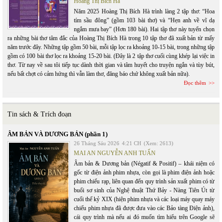
Hoàng Thị Bích Hà
Năm 2025 Hoàng Thị Bích Hà trình làng 2 tập thơ: “Hoa
tím sầu đông” (gồm 103 bài thơ) và “Hẹn anh về vĩ dạ
ngắm mưa bay” (Hơn 180 bài). Hai tập thơ này tuyển chọn
ra những bài thơ tâm đắc của Hoàng Thị Bích Hà trong 10 tập thơ đã xuất bản từ mấy
năm trước đây. Những tập gồm 50 bài, mỗi tập lọc ra khoảng 10-15 bài, trong những tập
gồm có 100 bài thơ lọc ra khoảng 15-20 bài. (Đây là 2 tập thơ cuối cùng khép lại việc in
thơ. Từ nay về sau tôi tiếp tục dành thời gian và tâm huyết cho truyện ngắn và tùy bút,
nếu bất chợt có cảm hứng thì vẫn làm thơ, đăng báo chứ không xuất bản nữa).
Đọc thêm
Tin sách & Trích đoạn
ÂM BẢN VÀ DƯƠNG BẢN (phần 1)
26 Tháng Sáu 2026
4:21 CH
(Xem: 2613)
MAI AN NGUYỄN ANH TUẤN
Âm bản & Dương bản (Négatif & Positif) – khái niệm có
gốc từ điện ảnh phim nhựa, còn gọi là phim điện ảnh hoặc
phim chiếu rạp, liên quan đến quy trình sản xuất phim có từ
buổi sơ sinh của Nghệ thuật Thứ Bảy - Nàng Tiên Út từ
cuối thế kỷ XIX (hiện phim nhựa và các loại máy quay máy
chiếu phim nhựa đã được đưa vào các Bảo tàng Điện ảnh),
cái quy trình mà nếu ai đó muốn tìm hiểu trên Google sẽ