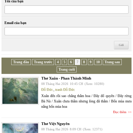
Tên của bạn
Email của bạn
Trang đầu
Trang trước
4
5
6
7
8
9
10
Trang sau
Trang cuối
Thơ Xuân - Phan Thành Minh
08 Tháng Hai 2026
10:45 CH
(Xem: 10280)
Đỗ Đức
,
tranh Đỗ Đức
Xuân đến rồi sao chẳng thắm hoa / Đây đổ quyên / Đây rừng
Bà Nà / Xuân chưa thắm nhưng lòng đã thắm / Bốn mùa mưa
nắng bốn mùa hoa
Đọc thêm
Thơ Việt Nguyên
08 Tháng Hai 2026
8:09 CH
(Xem: 12371)