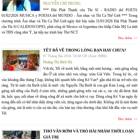
NGUYỄN CHÍ TRUNG
*** Đài Phát Thanh của Thi Sĩ - RADIO del POETA
01/02/2026 MUSICA y POESIA del MUNDO - Âm nhạc và Thi Ca Thế Giới *** Trong
chương trình Âm nhạc và Thi Ca Thế Giới ngày thứ bảy tuần 31/01/2026 Đài Phát Thanh
của Thi Sĩ CALIDOSCOPIO, phát sóng từ Mexico và Argentina cho khắp Châu Mỹ La tinh
và TBN cũng như Ý, lại tiếp tục trình bày Thơ NCT.
Đọc thêm
TẾT ĐÃ VỀ TRONG LÒNG BẠN HAY CHƯA?
07 Tháng Hai 2026
10:48 CH
(Xem: 8886)
Hoàng Thị Bích Hà
Với tôi, Tết về trước hết, bằng một mùi hương - mùi gừng nồng
ấm Ở cái xóm nhỏ ven sông- xóm Giã Viên. Trong ký ức, cứ
vào khoảng đầu tháng Chạp, không khí quanh bến sông Kẻ Vạn* gần nhà tôi lại trở nên rộn
ràng. Từ lò mứt chị Bưởi (chủ lò mứt: chị Nguyễn Thị Bưởi là con gái Kim Long, xứ mứt
gừng nổi tiếng của Huế) ở xóm trên, những gánh gừng trên vai các o, các chị đã được thái
lát, luộc qua, nối nhau về dòng sông để xả nước cho bớt vị cay. Dòng sông Kẻ Vạn ngày ấy
trong đến nỗi có thể nhìn thấy từng viên sỏi, từng ngọn rêu dưới đáy. Không chỉ là mùi thơm
của gừng, mà là mùi vị của sự tảo tần, của bàn tay chịu thương chịu khó bắt đầu vào vụ mứt
Tết.
Đọc thêm
THƠ VĂN RỞM VÀ TRÒ HÀI NHẢM THỜI LOẠN
GIÁ TRỊ