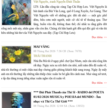
Việt Nguyên
,
tranh Nguyễn Đình Thuần
LTS: Lần đầu cộng tác cùng Tạp Chí Hợp Lưu. Việt Nguyên là
bút danh của Bùi Văn Long, quê ở Long Xuyên, An Giang. Thơ
Việt Nguyên viết về những góc đời rất nhỏ — một góc phố
đêm, bữa cơm một người, một cử chỉ tử tế thoáng qua. Thơ
lặng, buồn vừa đủ, không than thở, chỉ nhắc ta rằng giữa đời
sống mỏi mệt này, nhân gian vẫn còn ấm. Chúng tôi hân hạnh gởi đến quí độc giả và văn thi
hữu những bài thơ của Việt Nguyên sau đây. (Tạp Chí Hợp Lưu)
Đọc thêm
MAI VÀNG
08 Tháng Hai 2026
7:36 CH
(Xem: 7678)
THÁI THANH
Nhà Ba Má tôi ở ngay phố chợ Qui Nhơn, một căn nhà rộng lớn
rất đẹp. Ngày xưa xa xôi thời còn nhỏ, mỗi năm đến độ xuân về,
nhà tôi thường có một chậu mai đẹp chưng giữa phòng khách thật sang trọng. Ngày ấy mấy
anh em tôi thường lấy những tấm thiệp chúc xuân be bé gắn lên cành mai. Mai vàng nở tươi,
e ấp dịu dàng trong tiếng nhạc xuân nghe rộn rã xuân về.
Đọc thêm
*** Đài Phát Thanh của Thi Sĩ - RADIO del POETA
01/02/2026 MUSICA y POESIA del MUNDO - Âm
nhạc và Thi Ca Thế Giới ***
08 Tháng Hai 2026
12:04 SA
(Xem: 13053)