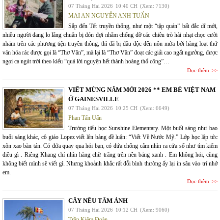
07 Tháng Hai 2026
10:40 CH
(Xem: 7130)
MAI AN NGUYỄN ANH TUẤN
Sắp đến Tết truyền thống, như một “tập quán” bất đắc dĩ mới,
nhiều người đang lo lắng chuẩn bị đón đợi nhằm chống đỡ các chiêu trò hài nhạt chọc cười
nhảm trên các phương tiện truyền thông, thì đã bị đầu độc đến nôn mửa bởi hàng loạt thứ
văn hóa rác được gọi là “Thơ Văn”, mà lại là “Thơ Văn” đoạt các giải cao ngất ngưởng, được
ngợi ca ngút trời theo kiểu “quá lời nguyện hết thành hoàng thổ công”…
Đọc thêm
VIẾT MỪNG NĂM MỚI 2026 ** EM BÉ VIỆT NAM
Ở GAINESVILLE
07 Tháng Hai 2026
10:25 CH
(Xem: 6649)
Phan Tấn Uẩn
Trường tiểu học Sunshine Elementary. Một buổi sáng như bao
buổi sáng khác, cô giáo Lopez viết lên bảng đề luận: “Viết Về Nước Mỹ.” Lớp học lập tức
xôn xao bàn tán. Có đứa quay qua hỏi bạn, có đứa chống cằm nhìn ra cửa sổ như tìm kiếm
điều gì . Riêng Khang chỉ nhìn hàng chữ trắng trên nền bảng xanh . Em không hỏi, cũng
không biết mình sẽ viết gì. Nhưng khoảnh khắc rất đỗi bình thường ấy lại in sâu vào trí nhớ
em.
Đọc thêm
CÂY NÊU TÂM ẢNH
07 Tháng Hai 2026
10:12 CH
(Xem: 9060)
Trần Kiêm Đoàn