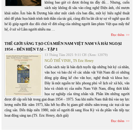
không bao giờ có được thông tin đầy đủ… Nhưng, cuốn
sách này không đi sâu vào công nghệ Điện ảnh, chỉ mượn
khái niệm Âm bản & Dương bản như một cánh cửa ban đầu, một ký hiệu nghệ thuật
nhỏ để phác họa hành trình tinh thần của tác giả, cùng đôi ba lát cắt tự sự về nghề qua đó
hé lộ giúp người đọc đôi chút về đời sống của những người làm phim Việt qua mấy thế
hệ, ở xứ sở Lắm người nhiều ma …
Đọc thêm
THẾ GIỚI SÁNG TẠO CỦA MIỀN NAM VIỆT NAM VÀ HẢI NGOẠI
1954 – ĐẾN HIỆN TẠI – TẬP 1
13 Tháng Tám 2025
9:11 CH
(Xem: 12079)
NGÔ THẾ VINH
,
TS Eric Henry
Cuốn sách này là bản dịch tuyển tập những bút ký cá nhân,
văn học và báo chí về các nhân vật Việt Nam đã có những
đóng góp đáng kể cho văn học, nghệ thuật và khoa học.
Đây là một nguồn tư liệu phong phú về lịch sử xã hội, văn
hóa và chính trị của miền Nam Việt Nam, đồng thời khắc
họa sự nghiệp của từng nhân vật. Phần lớn những người
được đề cập nổi bật trong giai đoạn 1954 – 1975. Sau khi miền Nam thất thủ vào tay lực
lượng miền Bắc năm 1975, hầu hết họ đều bị giam giữ nhiều năm trong các trại cải tạo
cộng sản. Đến thập niên 1980, một số người đã sang Hoa Kỳ và đa phần vẫn tiếp tục
hoạt động sáng tạo.(TS. Eric Henry, dịch giả)
Đọc thêm