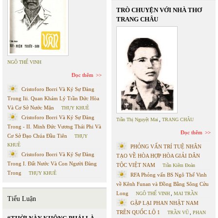
TRÒ CHUYỆN VỚI NHÀ THƠ
TRANG CHÂU
NGÔ THẾ VINH
Đọc thêm
Cristoforo Borri Và Ký Sự Đàng
Trong Iii. Quan Khám Lý Trần Đức Hòa
Và Cơ Sở Nước Mặn
THỤY KHUÊ
Cristoforo Borri Và Ký Sự Đàng
Trần Thị Nguyệt Mai
,
TRANG CHÂU
Trong - II. Minh Đức Vương Thái Phi Và
Đọc thêm
Cơ Sở Đạo Chúa Đầu Tiên
THỤY
KHUÊ
PHỎNG VẤN TRÍ TUỆ NHÂN
Cristoforo Borri Và Ký Sự Đàng
TẠO VỀ HÒA HỢP HÒA GIẢI DÂN
Trong I. Đất Nước Và Con Người Đàng
TỘC VIỆT NAM
Trần Kiêm Đoàn
Trong
THỤY KHUÊ
RFA Phỏng vấn BS Ngô Thế Vinh
về Kênh Funan và Đồng Bằng Sông Cửu
Long
NGÔ THẾ VINH
,
MAI TRẦN
Tiểu Luận
GẶP LẠI PHAN NHẬT NAM
TRÊN QUỐC LỘ 1
TRẦN VŨ
,
PHAN