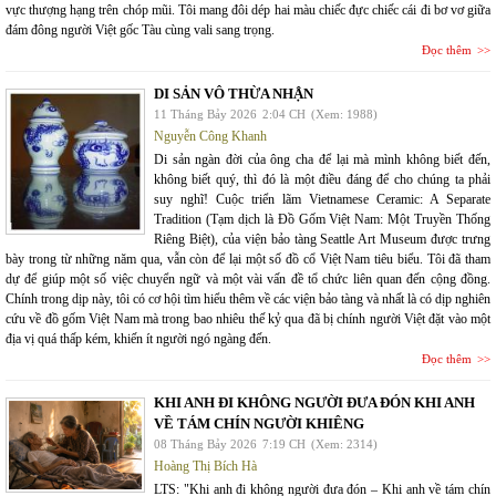
vực thượng hạng trên chóp mũi. Tôi mang đôi dép hai màu chiếc đực chiếc cái đi bơ vơ giữa
đám đông người Việt gốc Tàu cùng vali sang trọng.
Đọc thêm
DI SẢN VÔ THỪA NHẬN
11 Tháng Bảy 2026
2:04 CH
(Xem: 1988)
Nguyễn Công Khanh
Di sản ngàn đời của ông cha để lại mà mình không biết đến,
không biết quý, thì đó là một điều đáng để cho chúng ta phải
suy nghĩ! Cuộc triển lãm Vietnamese Ceramic: A Separate
Tradition (Tạm dịch là Đồ Gốm Việt Nam: Một Truyền Thống
Riêng Biệt), của viện bảo tàng Seattle Art Museum được trưng
bày trong từ những năm qua, vẫn còn để lại một số đồ cổ Việt Nam tiêu biểu. Tôi đã tham
dự để giúp một số việc chuyển ngữ và một vài vấn đề tổ chức liên quan đến cộng đồng.
Chính trong dịp này, tôi có cơ hội tìm hiểu thêm về các viện bảo tàng và nhất là có dịp nghiên
cứu về đồ gốm Việt Nam mà trong bao nhiêu thế kỷ qua đã bị chính người Việt đặt vào một
địa vị quá thấp kém, khiến ít người ngó ngàng đến.
Đọc thêm
KHI ANH ĐI KHÔNG NGƯỜI ĐƯA ĐÓN KHI ANH
VỀ TÁM CHÍN NGƯỜI KHIÊNG
08 Tháng Bảy 2026
7:19 CH
(Xem: 2314)
Hoàng Thị Bích Hà
LTS: "Khi anh đi không người đưa đón – Khi anh về tám chín