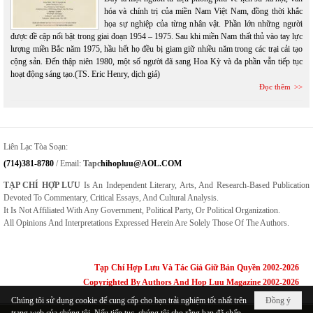
hóa và chính trị của miền Nam Việt Nam, đồng thời khắc
họa sự nghiệp của từng nhân vật. Phần lớn những người
được đề cập nổi bật trong giai đoạn 1954 – 1975. Sau khi miền Nam thất thủ vào tay lực
lượng miền Bắc năm 1975, hầu hết họ đều bị giam giữ nhiều năm trong các trại cải tạo
cộng sản. Đến thập niên 1980, một số người đã sang Hoa Kỳ và đa phần vẫn tiếp tục
hoạt động sáng tạo.(TS. Eric Henry, dịch giả)
Đọc thêm
Liên Lạc Tòa Soạn:
(714)381-8780
/ Email:
Tapc
Hihopluu@AOL.COM
TẠP CHÍ HỢP LƯU
Is An Independent Literary, Arts, And Research-Based Publication
Devoted To Commentary, Critical Essays, And Cultural Analysis.
It Is Not Affiliated With Any Government, Political Party, Or Political Organization.
All Opinions And Interpretations Expressed Herein Are Solely Those Of The Authors.
Tạp Chí Hợp Lưu Và Tác Giả Giữ Bản Quyền 2002-2026
Copyrighted By Authors And Hop Luu Magazine 2002-2026
Chúng tôi sử dụng cookie để cung cấp cho bạn trải nghiệm tốt nhất trên
Đồng ý