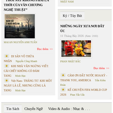
“THỜI NÀY KHÔNG PHẢI LÀ
NHẬT NAM
THỜI CỦA VĂN CHƯƠNG
NGHỆ THUẬT”
Ký / Tùy Bút
NHỮNG NGÀY XƯA NƠI ĐẤT
ÚC
11 Tháng Bảy 2026
(Xem: 2102)
MAI AN NGUYỄN ANH TUẤN
Đọc thêm
DI SẢN VÔ THỪA
NHẬN
Nguyễn Công Khanh
PHAN NHẬT BẮC
KHI NHÀ VĂN NGỪNG VIẾT:
Đọc thêm
CÁI CHẾT KHÔNG CÓ ĐÁM
CÁM ƠN ĐẤT NƯỚC HOA KỲ -
TANG
Minh Hạo
THANK YOU, AMERICA
Trần Kiêm
Việt Nam- THÁNG TƯ: KHI MỘT
Đoàn
NGÀY LÀ LỄ, NHƯNG CŨNG LÀ
KỂ CHUYỆN FIFA WORLD CUP
TANG
Minh Hạo
2026
Phan Tấn Uẩn
Tin Sách
Chuyển Ngữ
Video & Audio : Nhạc & . . .