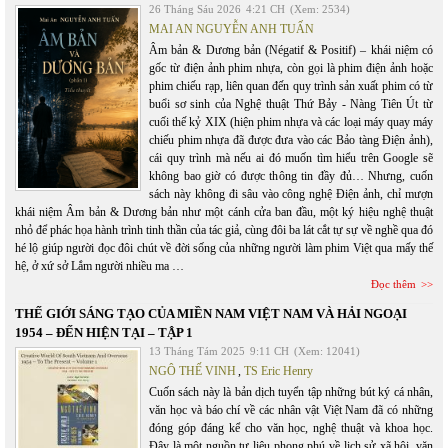
26 Tháng Sáu 2026
4:21 CH
(Xem: 2534)
MAI AN NGUYỄN ANH TUẤN
Âm bản & Dương bản (Négatif & Positif) – khái niệm có
gốc từ điện ảnh phim nhựa, còn gọi là phim điện ảnh hoặc
phim chiếu rạp, liên quan đến quy trình sản xuất phim có từ
buổi sơ sinh của Nghệ thuật Thứ Bảy - Nàng Tiên Út từ
cuối thế kỷ XIX (hiện phim nhựa và các loại máy quay máy
chiếu phim nhựa đã được đưa vào các Bảo tàng Điện ảnh),
cái quy trình mà nếu ai đó muốn tìm hiểu trên Google sẽ
không bao giờ có được thông tin đầy đủ… Nhưng, cuốn
sách này không đi sâu vào công nghệ Điện ảnh, chỉ mượn
khái niệm Âm bản & Dương bản như một cánh cửa ban đầu, một ký hiệu nghệ thuật
nhỏ để phác họa hành trình tinh thần của tác giả, cùng đôi ba lát cắt tự sự về nghề qua đó
hé lộ giúp người đọc đôi chút về đời sống của những người làm phim Việt qua mấy thế
hệ, ở xứ sở Lắm người nhiều ma …
Đọc thêm
THẾ GIỚI SÁNG TẠO CỦA MIỀN NAM VIỆT NAM VÀ HẢI NGOẠI
1954 – ĐẾN HIỆN TẠI – TẬP 1
13 Tháng Tám 2025
9:11 CH
(Xem: 12041)
NGÔ THẾ VINH
,
TS Eric Henry
Cuốn sách này là bản dịch tuyển tập những bút ký cá nhân,
văn học và báo chí về các nhân vật Việt Nam đã có những
đóng góp đáng kể cho văn học, nghệ thuật và khoa học.
Đây là một nguồn tư liệu phong phú về lịch sử xã hội, văn