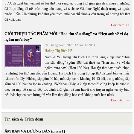
trước đã xuất bản và một số bài thơ mới sáng tác trong thời gian gần đây, chưa in nhưng
đã được đăng tải trên các trang báo mạng và website Văn học Nghệ thuật trong và ngoài
nước. Phần 2 là những khổ thơ yêu thích, mỗi bài chỉ chon 4 câu trong số những bài thơ
đã xuất bản.
Đọc thêm
GIỚI THIỆU TÁC PHẨM MỚI “Hoa tím sầu đông” và “Hẹn anh về vĩ dạ
ngắm mưa bay”
29 Tháng Năm 2025
(Xem: 15205)
Hoàng Thị Bích Hà
Năm 2025 Hoàng Thị Bích Hà trình làng 2 tập thơ: “Hoa
tím sầu đông” (gồm 103 bài thơ) và “Hẹn anh về vĩ dạ
ngắm mưa bay” (Hơn 180 bài). Hai tập thơ này tuyển chọn
ra những bài thơ tâm đắc của Hoàng Thị Bích Hà trong 10 tập thơ đã xuất bản từ mấy
năm trước đây. Những tập gồm 50 bài, mỗi tập lọc ra khoảng 10-15 bài, trong những tập
gồm có 100 bài thơ lọc ra khoảng 15-20 bài. (Đây là 2 tập thơ cuối cùng khép lại việc in
thơ. Từ nay về sau tôi tiếp tục dành thời gian và tâm huyết cho truyện ngắn và tùy bút,
nếu bất chợt có cảm hứng thì vẫn làm thơ, đăng báo chứ không xuất bản nữa).
Đọc thêm
Tin sách & Trích đoạn
ÂM BẢN VÀ DƯƠNG BẢN (phần 1)