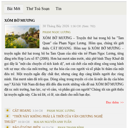
Bài Mới
Thư Toà Soạn
Tin
XÓM BỜ MƯƠNG
30 Tháng Bảy 2026
1:56 CH
(Xem: 702)
PHẠM NGỌC LƯƠNG
XÓM BỜ MƯƠNG – Truyện thứ hai trong bộ ba "Tam
Quan" của Phạm Ngọc Lương. Hôm qua, chúng tôi giới
thiệu CÁT HOANG. Hôm nay là XÓM BỜ MƯƠNG –
truyện ngắn thứ hai trong bộ ba Tam Quan của nhà văn trẻ Phạm Ngọc Lương, từng
đăng trên Hợp Lưu số 87 (2006). Hơn hai mươi năm trước, nhà phê bình Thụy Khuê đã
gọi đây là "một câu chuyện cổ tích kinh dị", nơi cái chết của một dòng sông song hành
với sự mục rữa của môi trường, sự tha hóa của con người và số phận bi thảm của một
đứa trẻ. Một truyện ngắn đầy chất thơ, nhưng càng đẹp càng khiến người đọc rùng
mình. Hai mươi năm đã trôi qua. Dòng sông trong truyện có còn là một ẩn dụ của hôm
nay? Xã hội Việt Nam đã thay đổi đến đâu trước những vấn đề mà XÓM BỜ MƯƠNG
đặt ra: môi trường, bạo lực, sự vô cảm, và phẩm giá con người? Chúng tôi xin giới thiệu
lại truyện ngắn này. Câu trả lời, có lẽ, xin dành cho mỗi bạn đọc.
Đọc thêm
CÁT HOANG
3:34 CH
PHẠM NGỌC LƯƠNG
“THỜI NÀY KHÔNG PHẢI LÀ THỜI CỦA VĂN CHƯƠNG NGHỆ
THUẬT”
10:50 CH
MAI AN NGUYỄN ANH TUẤN
BÃO Ở VÙNG BIÊN
10:23 CH
PHAN THANH BÌNH