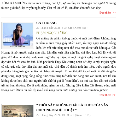
XÓM BỜ MƯƠNG đặt ra: môi trường, bạo lực, sự vô cảm, và phẩm giá con người? Chúng
tôi xin giới thiệu lại truyện ngắn này. Câu trả lời, có lẽ, xin dành cho mỗi bạn đọc.
Đọc thêm
CÁT HOANG
29 Tháng Bảy 2026
3:34 CH
(Xem: 786)
PHẠM NGỌC LƯƠNG
Có những tác phẩm không thuộc về một thời điểm. Chúng lặng
lẽ nằm lại trên trang giấy nhiều năm, rồi một ngày nào đó bỗng
hiện lên với sức nặng như thể vừa mới được viết hôm qua. Cát
Hoang là một truyện ngắn như vậy. Lần đầu xuất hiện trên Tạp chí Hợp Lưu bởi lối viết tối
giản, đứt đoạn như điện ảnh, ngôn ngữ đầy ký hiệu, và một thế giới nghệ thuật khiến người
đọc vừa bối rối vừa ám ảnh. Nhà phê bình Thụy Khuê từng nhận xét đây là một truyện ngắn
có cấu trúc của thơ hiện đại, nơi mỗi câu chữ đều trở thành một ám hiệu, buộc người đọc
phải đọc bằng trực giác nhiều hơn bằng cốt truyện. Trong thế giới ấy, có một bãi đất nổi giữa
dòng sông, một cộng đồng sống như chưa từng biết đến ánh sáng của văn minh, nơi trẻ em
không được học chữ, nơi người biết chữ bị gọi là "con điên", và nơi bạo lực dần trở thành
trật tự bình thường. Đó là một không gian hư cấu. Nhưng điều khiến Cát Hoang sống mãi
không nằm ở tính hư cấu ấy, mà ở khả năng đánh thức những câu hỏi chưa bao giờ cũ:
Đọc thêm
“THỜI NÀY KHÔNG PHẢI LÀ THỜI CỦA VĂN
CHƯƠNG NGHỆ THUẬT”
22 Tháng Bảy 2026
10:50 CH
(Xem: 1319)