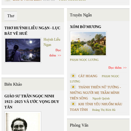
Truyện Ngắn
Thơ
XÓM BỜ MƯƠNG
THƠ HUỲNH LIỄU NGẠN - LỤC
BÁT VỀ HUẾ
Huỳnh Liễu
Ngạn
Đọc
thêm
PHẠM NGỌC LƯƠNG
Đọc thêm
CÁT HOANG
PHẠM NGỌC
LƯƠNG
Biên Khảo
THÁNH THIÊN NỮ TƯỚNG -
NHỮNG NGƯỜI MẸ TRẦM MÌNH
GIÁO SƯ TRẦN NGỌC NINH
TRÊN SÔNG
Nguyệt Quỳnh
1923 -2025 VÀ ƯỚC VỌNG DUY
KHI TÌNH YÊU NHUỐM MÀU
TÂN
TOAN TÍNH
Hoàng Thị Bích Hà
Phỏng Vấn