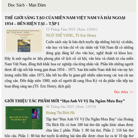
Đọc Sách - Mạn Đàm
THẾ GIỚI SÁNG TẠO CỦA MIỀN NAM VIỆT NAM VÀ HẢI NGOẠI
1954 – ĐẾN HIỆN TẠI – TẬP 1
13 Tháng Tám 2025
(Xem: 12041)
NGÔ THẾ VINH
,
TS Eric Henry
Cuốn sách này là bản dịch tuyển tập những bút ký cá nhân,
văn học và báo chí về các nhân vật Việt Nam đã có những
đóng góp đáng kể cho văn học, nghệ thuật và khoa học.
Đây là một nguồn tư liệu phong phú về lịch sử xã hội, văn hóa và chính trị của miền
Nam Việt Nam, đồng thời khắc họa sự nghiệp của từng nhân vật. Phần lớn những người
được đề cập nổi bật trong giai đoạn 1954 – 1975. Sau khi miền Nam thất thủ vào tay lực
lượng miền Bắc năm 1975, hầu hết họ đều bị giam giữ nhiều năm trong các trại cải tạo
cộng sản. Đến thập niên 1980, một số người đã sang Hoa Kỳ và đa phần vẫn tiếp tục
hoạt động sáng tạo.(TS. Eric Henry, dịch giả)
Đọc thêm
GIỚI THIỆU TÁC PHẨM MỚI “Hẹn Anh Về Vỹ Dạ Ngắm Mưa Bay”
06 Tháng Sáu 2025
(Xem: 13374)
Hoàng Thị Bích Hà
Tập thơ “Hẹn Anh Về Vỹ Dạ Ngắm Mưa Bay” của Hoàng
Thị Bích Hà có hơn 180 bài thơ dài ngắn khác nhau được
chia làm 2 phần: Phần 1: 80 bài thơ, Phần 2: 116 bài thơ
bốn câu. Phần 1: 80 bài thơ tuyển là những bài tâm đắc được chọn lọc ra từ 10 tập thơ