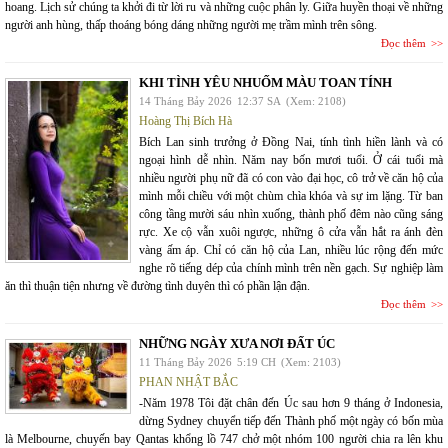
hoang. Lịch sử chúng ta khởi đi từ lời ru và những cuộc phân ly. Giữa huyền thoại về những
người anh hùng, thấp thoáng bóng dáng những người mẹ trầm mình trên sông.
Đọc thêm
KHI TÌNH YÊU NHUỐM MÀU TOAN TÍNH
14 Tháng Bảy 2026
12:37 SA
(Xem: 2108)
Hoàng Thị Bích Hà
Bích Lan sinh trưởng ở Đồng Nai, tính tình hiền lành và có
ngoại hình dễ nhìn. Năm nay bốn mươi tuổi. Ở cái tuổi mà
nhiều người phụ nữ đã có con vào đại học, cô trở về căn hộ của
mình mỗi chiều với một chùm chìa khóa và sự im lặng. Từ ban
công tầng mười sáu nhìn xuống, thành phố đêm nào cũng sáng
rực. Xe cộ vẫn xuôi ngược, những ô cửa vẫn hắt ra ánh đèn
vàng ấm áp. Chỉ có căn hộ của Lan, nhiều lúc rộng đến mức
nghe rõ tiếng dép của chính mình trên nền gạch. Sự nghiệp làm
ăn thì thuận tiện nhưng về đường tình duyên thì có phần lận đận.
Đọc thêm
NHỮNG NGÀY XƯA NƠI ĐẤT ÚC
11 Tháng Bảy 2026
5:19 CH
(Xem: 2103)
PHAN NHẬT BẮC
-Năm 1978 Tôi đặt chân đến Úc sau hơn 9 tháng ở Indonesia,
dừng Sydney chuyển tiếp đến Thành phố một ngày có bốn mùa
là Melbourne, chuyến bay Qantas khổng lồ 747 chở một nhóm 100 người chia ra lên khu