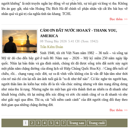
người khiêng" là một truyện ngắn lay động về sự phản bội, sự trả giá và lòng vị tha. Không
lên án gay gắt, nhà văn Hoàng Thị Bích Hà để chính số phận nhân vật cất lên bài học về
nhân quả và giá trị của nghĩa tình tào khang. TCHL
Đọc thêm
CÁM ƠN ĐẤT NƯỚC HOA KỲ - THANK YOU,
AMERICA
08 Tháng Bảy 2026
5:41 CH
(Xem: 1942)
Trần Kiêm Đoàn
Sinh 1946, tôi rời Việt Nam năm 1982 – 36 tuổi – và sống tại
Mỹ từ đó cho đến bây giờ ở tuổi 80. Năm nay – 2026 – Mỹ kỷ niệm 250 năm ngày lập
quốc. Nhìn lại bản thân và gia đình mình, chúng tôi đã được sống trên đất nước này ngót
một phần năm chặng đường của dòng lịch sử Hiệp Chủng Quốc Hoa Kỳ. / Càng đến tuổi xế
chiều, rồi... chạng vạng cuộc đời, sự ra đi vĩnh viễn không còn là vấn đề bận tâm như thời
còn trẻ mà chỉ còn lại nỗi ám ảnh tuổi già là “ra đi như thế nào”. Có lúc nghe tin người bạn,
người thân làm ăn kiếm bạc triệu đô la tôi vẫn chúc mừng nhưng với tâm trạng dửng dưng
như mùa thu lá rụng. Nhưng nghe tin một bạn già vừa thảnh thơi an nhiên ra đi nhanh như
khuất bóng chiều, tôi lại mừng đến xúc động và ước chi mình cũng sẽ ra đi nhanh và nhẹ
như giấc ngủ qua đêm. Thì ra, cái “nỗi niềm canh cánh” của đời người cũng đổi thay theo
thời gian qua những chặng đường đời.
Đọc thêm
1
2
3
4
5
6
7
Trang sau
Trang cuối