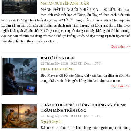
MAI AN NGUYỄN ANH TUẤN
MẢNH ĐẤT ÍT NGƯỜI NHIỀU MA… NGƯỜI, viết hoa,
theo tính chất triết học cả Đông lẫn Tây, và theo cách hiểu của
tâm lý đời thường nhiều biến động này là “Tử tế”, đang ít dần đi cùng với sự teo tóp của
Lương tri, sự lẩn trốn của cái Thiện, sự đánh mất Tình thương và Lòng trắc ẩn… Ma, theo
nghĩa khái quát về bản chất Ma Quỷ trong con người đang trỗi dậy, không chỉ là hình tượng
dọa nạt con trẻ nữa mà đang trở thành thế lực khủng khiếp đe dọa thống trị toàn bộ cơ chế
hoạt động lẫn tinh thần – đạo lý xã hội…
Đọc thêm
BÃO Ở VÙNG BIÊN
22 Tháng Bảy 2026
10:23 CH
(Xem: 1576)
PHAN THANH BÌNH
Bão Maysak đổ bộ vào Móng Cái / các bản tin điện tử dồn lên
trang nhất / suốt nhiều giờ chống bão / anh đợi bản tin em
Đọc thêm
THÁNH THIÊN NỮ TƯỚNG - NHỮNG NGƯỜI MẸ
TRẦM MÌNH TRÊN SÔNG
22 Tháng Bảy 2026
10:14 CH
(Xem: 1316)
Nguyệt Quỳnh
Đất nước ta khởi đi từ hình bóng một người mẹ thuở hồng