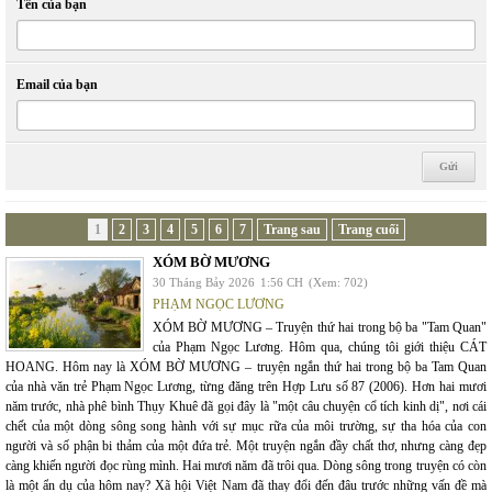
Tên của bạn
Email của bạn
1
2
3
4
5
6
7
Trang sau
Trang cuối
XÓM BỜ MƯƠNG
30 Tháng Bảy 2026
1:56 CH
(Xem: 702)
PHẠM NGỌC LƯƠNG
XÓM BỜ MƯƠNG – Truyện thứ hai trong bộ ba "Tam Quan"
của Phạm Ngọc Lương. Hôm qua, chúng tôi giới thiệu CÁT
HOANG. Hôm nay là XÓM BỜ MƯƠNG – truyện ngắn thứ hai trong bộ ba Tam Quan
của nhà văn trẻ Phạm Ngọc Lương, từng đăng trên Hợp Lưu số 87 (2006). Hơn hai mươi
năm trước, nhà phê bình Thụy Khuê đã gọi đây là "một câu chuyện cổ tích kinh dị", nơi cái
chết của một dòng sông song hành với sự mục rữa của môi trường, sự tha hóa của con
người và số phận bi thảm của một đứa trẻ. Một truyện ngắn đầy chất thơ, nhưng càng đẹp
càng khiến người đọc rùng mình. Hai mươi năm đã trôi qua. Dòng sông trong truyện có còn
là một ẩn dụ của hôm nay? Xã hội Việt Nam đã thay đổi đến đâu trước những vấn đề mà