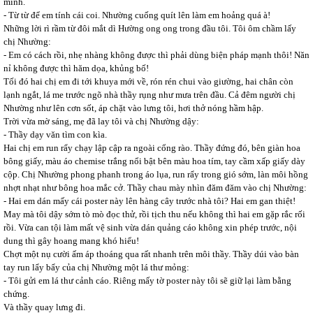
mình.
- Từ từ để em tính cái coi. Nhường cuống quít lên làm em hoảng quá à!
Những lời rì rầm từ đôi mắt dì Hường ong ong trong đầu tôi. Tôi ôm chầm lấy
chị Nhường:
- Em có cách rồi, nhẹ nhàng không được thì phải dùng biện pháp mạnh thôi! Năn
nỉ không được thì hăm dọa, khủng bố!
Tối đó hai chị em đi tới khuya mới về, rón rén chui vào giường, hai chân còn
lạnh ngắt, lá me trước ngõ nhà thầy rụng như mưa trên đầu. Cả đêm người chị
Nhường như lên cơn sốt, áp chặt vào lưng tôi, hơi thở nóng hầm hập.
Trời vừa mờ sáng, mẹ đã lay tôi và chị Nhường dậy:
- Thầy dạy văn tìm con kìa.
Hai chị em run rẩy chạy lập cập ra ngoài cổng rào. Thầy đứng đó, bên giàn hoa
bông giấy, màu áo chemise trắng nổi bật bên màu hoa tím, tay cầm xấp giấy dày
cộp. Chị Nhường phong phanh trong áo lụa, run rẩy trong gió sớm, làn môi hồng
nhợt nhạt như bông hoa mắc cở. Thầy chau mày nhìn đăm đăm vào chị Nhường:
- Hai em dán mấy cái poster này lên hàng cây trước nhà tôi? Hai em gan thiệt!
May mà tôi dậy sớm tò mò đọc thử, rồi tịch thu nếu không thì hai em gặp rắc rối
rồi. Vừa can tội làm mất vệ sinh vừa dán quảng cáo không xin phép trước, nội
dung thì gây hoang mang khó hiểu!
Chợt một nụ cười ấm áp thoáng qua rất nhanh trên môi thầy. Thầy dúi vào bàn
tay run lẩy bẩy của chị Nhường một lá thư mỏng:
- Tôi gửi em lá thư cảnh cáo. Riêng mấy tờ poster này tôi sẽ giữ lại làm bằng
chứng.
Và thầy quay lưng đi.