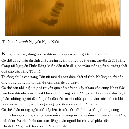
Thiên thể-
tranh
Nguyễn Ngọc Khôi
B
à ngoại tôi kể, dòng họ tôi đời nào cũng có một người chết vì tình.
Có thể dòng máu đa tình chảy ngấm ngầm trong huyết quản, truyền từ đời nàng
Công nữ Nguyễn Phúc Hồng Miên đầu tiên đã gieo mầm mống yêu si cuồng thái
quá cho các nàng Tôn nữ.
Thường chỉ là các nàng Tôn nữ mới đủ can đảm chết vì tình. Những người đàn
ông trong dòng họ tôi chỉ đủ can đảm để bỏ chạy.
Có thể căn nhà biệt thự cổ truyền qua bốn đời đó xây phạm vào cung Nhan Sắc,
nên bốn đời nhan sắc u uất khép mình trong bức tường kiểu Tây thuộc địa dầy 8
phân, những người đàn ông dần dần rời bỏ căn nhà quanh năm bốc mờ mờ khí
lạnh và nằm trũng sâu trong vùng gió. Vì ở sát cạnh bờ biển lở.
Có thể chân móng ngôi nhà xây lên từ một bờ biển lở, mà hàng dương cong
mình chắn gió cũng không ngăn nổi con sóng mặn đập rầm rầm vào chân tường
mỗi đêm. Và cát lở rào rào như tiếng chân người bỏ chạy về phiá biển.
Khi dì Hường chết, tôi còn chưa sinh ra đời.