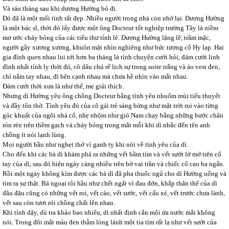
Và sáu tháng sau khi dượng Hường bỏ đi.
Đó đã là một mối tình rất đẹp. Nhiều người trong nhà còn nhớ lại. Dượng Hường
là một bác sĩ, thời đó lấy được một ông Docteur tốt nghiệp trường Tây là niềm
mơ ước cháy bỏng của các tiểu thư tỉnh lẻ. Dượng Hường lặng lẽ, trầm mặc,
người gầy xương xương, khuôn mặt nhìn nghiêng như bức tượng cổ Hy lạp. Hai
gia đình quen nhau lui tới hơn ba tháng là tính chuyện cưới hỏi, đám cưới linh
đình nhất tỉnh lỵ thời đó, cô dâu chú rể lịch sự trong soire trắng và áo vest đen,
chỉ nắm tay nhau, đi bên cạnh nhau mà chưa hề nhìn vào mắt nhau.
Đám cưới thời xưa là như thế, mẹ giải thích.
Nhưng dì Hường yêu ông chồng Docteur bằng tình yêu nhuốm mùi tiểu thuyết
và đầy tôn thờ. Tình yêu đó của cô gái trẻ sáng bừng như mặt trời rọi vào từng
góc khuất của ngôi nhà cổ, nhẹ nhõm như gió Nam chạy bằng những bước chân
rón rén trên thềm gạch và cháy bỏng trong mắt mỗi khi dì nhắc đến tên anh
chồng ít nói lạnh lùng.
Mọi người hầu như nghẹt thở vì ganh tỵ khi nói về tình yêu của dì.
Cho đến khi các bà dì khám phá ra những vết bầm tím và vết sướt lờ mờ trên cổ
tay của dì, sau đó hiện ngày càng nhiều trên bờ vai trần và chiếc cổ cao ba ngấn.
Rồi một ngày không kìm được các bà dì đã pha thuốc ngủ cho dì Hường uống và
tìm ra sự thật. Bà ngoại tôi hầu như chết ngất vì đau đớn, khắp thân thể của dì
đâu đâu cũng có những vết roi, vết cào, vết sước, vết cấu xé, vết trước chưa lành,
vết sau còn tươi rói chồng chất lên nhau.
Khi tỉnh dậy, dù tra khảo bao nhiêu, dì nhất định cắn môi ứa nước mắt không
nói. Trong đôi mắt màu đen thẫm lóng lánh một tia tím rất lạ như vết sướt của