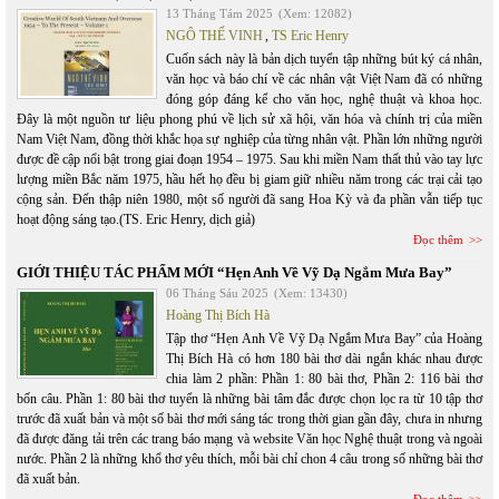
13 Tháng Tám 2025
(Xem: 12082)
NGÔ THẾ VINH
,
TS Eric Henry
Cuốn sách này là bản dịch tuyển tập những bút ký cá nhân,
văn học và báo chí về các nhân vật Việt Nam đã có những
đóng góp đáng kể cho văn học, nghệ thuật và khoa học.
Đây là một nguồn tư liệu phong phú về lịch sử xã hội, văn hóa và chính trị của miền
Nam Việt Nam, đồng thời khắc họa sự nghiệp của từng nhân vật. Phần lớn những người
được đề cập nổi bật trong giai đoạn 1954 – 1975. Sau khi miền Nam thất thủ vào tay lực
lượng miền Bắc năm 1975, hầu hết họ đều bị giam giữ nhiều năm trong các trại cải tạo
cộng sản. Đến thập niên 1980, một số người đã sang Hoa Kỳ và đa phần vẫn tiếp tục
hoạt động sáng tạo.(TS. Eric Henry, dịch giả)
Đọc thêm
GIỚI THIỆU TÁC PHẨM MỚI “Hẹn Anh Về Vỹ Dạ Ngắm Mưa Bay”
06 Tháng Sáu 2025
(Xem: 13430)
Hoàng Thị Bích Hà
Tập thơ “Hẹn Anh Về Vỹ Dạ Ngắm Mưa Bay” của Hoàng
Thị Bích Hà có hơn 180 bài thơ dài ngắn khác nhau được
chia làm 2 phần: Phần 1: 80 bài thơ, Phần 2: 116 bài thơ
bốn câu. Phần 1: 80 bài thơ tuyển là những bài tâm đắc được chọn lọc ra từ 10 tập thơ
trước đã xuất bản và một số bài thơ mới sáng tác trong thời gian gần đây, chưa in nhưng
đã được đăng tải trên các trang báo mạng và website Văn học Nghệ thuật trong và ngoài
nước. Phần 2 là những khổ thơ yêu thích, mỗi bài chỉ chon 4 câu trong số những bài thơ
đã xuất bản.