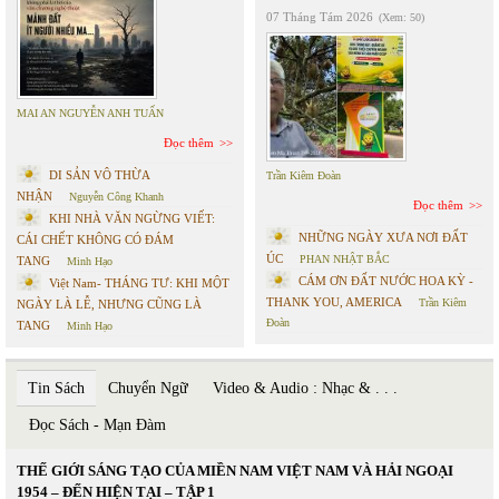
07 Tháng Tám 2026
(Xem: 50)
MAI AN NGUYỄN ANH TUẤN
Đọc thêm
DI SẢN VÔ THỪA
Trần Kiêm Đoàn
NHẬN
Nguyễn Công Khanh
Đọc thêm
KHI NHÀ VĂN NGỪNG VIẾT:
NHỮNG NGÀY XƯA NƠI ĐẤT
CÁI CHẾT KHÔNG CÓ ĐÁM
ÚC
PHAN NHẬT BẮC
TANG
Minh Hạo
CÁM ƠN ĐẤT NƯỚC HOA KỲ -
Việt Nam- THÁNG TƯ: KHI MỘT
THANK YOU, AMERICA
Trần Kiêm
NGÀY LÀ LỄ, NHƯNG CŨNG LÀ
Đoàn
TANG
Minh Hạo
Tin Sách
Chuyển Ngữ
Video & Audio : Nhạc & . . .
Đọc Sách - Mạn Đàm
THẾ GIỚI SÁNG TẠO CỦA MIỀN NAM VIỆT NAM VÀ HẢI NGOẠI
1954 – ĐẾN HIỆN TẠI – TẬP 1