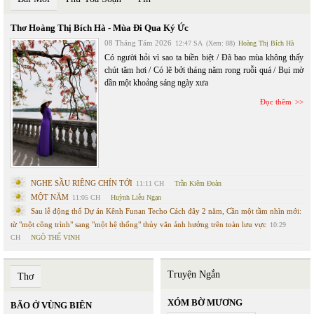
Thơ Hoàng Thị Bích Hà - Mùa Đi Qua Ký Ức
08 Tháng Tám 2026
12:47 SA
(Xem: 88)
Hoàng Thị Bích Hà
Có người hỏi vì sao ta biền biệt / Đã bao mùa không thấy
chút tăm hơi / Có lẽ bởi tháng năm rong ruỗi quá / Bụi mờ
dần một khoảng sáng ngày xưa
Đọc thêm
NGHE SẦU RIÊNG CHÍN TỚI
11:11 CH
Trần Kiêm Đoàn
MỘT NĂM
11:05 CH
Huỳnh Liễu Ngạn
Sau lễ động thổ Dự án Kênh Funan Techo Cách đây 2 năm, Cần một tầm nhìn mới:
từ "một công trình" sang "một hệ thống" thủy văn ảnh hưởng trên toàn lưu vực
10:29
CH
NGÔ THẾ VINH
Truyện Ngắn
Thơ
XÓM BỜ MƯƠNG
BÃO Ở VÙNG BIÊN