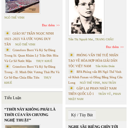
NGÔ THẾ VINH
Đọc thêm
GIÁO SƯ TRẦN NGỌC NINH
1923 -2025 VÀ ƯỚC VỌNG DUY
Trần Thị Nguyệt Mai
,
TRANG CHÂU
TÂN
NGÔ THẾ VINH
Đọc thêm
Cristoforo Borri Và Ký Sự Đàng
PHỎNG VẤN TRÍ TUỆ NHÂN
Trong Iii. Quan Khám Lý Trần Đức Hòa
TẠO VỀ HÒA HỢP HÒA GIẢI DÂN
Và Cơ Sở Nước Mặn
THỤY KHUÊ
TỘC VIỆT NAM
Trần Kiêm Đoàn
Cristoforo Borri Và Ký Sự Đàng
RFA Phỏng vấn BS Ngô Thế Vinh
Trong - II. Minh Đức Vương Thái Phi Và
về Kênh Funan và Đồng Bằng Sông Cửu
Cơ Sở Đạo Chúa Đầu Tiên
THỤY
Long
KHUÊ
NGÔ THẾ VINH
,
MAI TRẦN
GẶP LẠI PHAN NHẬT NAM
TRÊN QUỐC LỘ 1
TRẦN VŨ
,
PHAN
Tiểu Luận
NHẬT NAM
“THỜI NÀY KHÔNG PHẢI LÀ
THỜI CỦA VĂN CHƯƠNG
Ký / Tùy Bút
NGHỆ THUẬT”
NGHE SẦU RIÊNG CHÍN TỚI