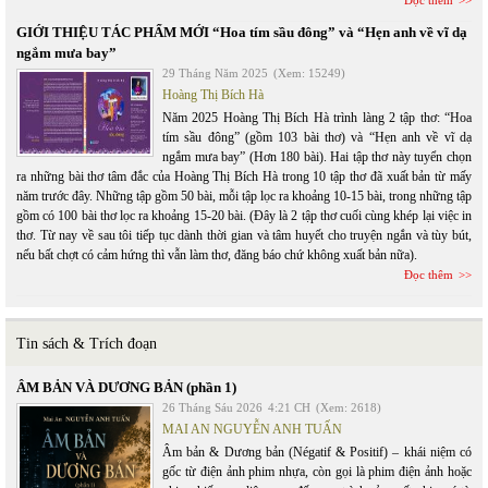
Đọc thêm
GIỚI THIỆU TÁC PHẨM MỚI “Hoa tím sầu đông” và “Hẹn anh về vĩ dạ
ngắm mưa bay”
29 Tháng Năm 2025
(Xem: 15249)
Hoàng Thị Bích Hà
Năm 2025 Hoàng Thị Bích Hà trình làng 2 tập thơ: “Hoa
tím sầu đông” (gồm 103 bài thơ) và “Hẹn anh về vĩ dạ
ngắm mưa bay” (Hơn 180 bài). Hai tập thơ này tuyển chọn
ra những bài thơ tâm đắc của Hoàng Thị Bích Hà trong 10 tập thơ đã xuất bản từ mấy
năm trước đây. Những tập gồm 50 bài, mỗi tập lọc ra khoảng 10-15 bài, trong những tập
gồm có 100 bài thơ lọc ra khoảng 15-20 bài. (Đây là 2 tập thơ cuối cùng khép lại việc in
thơ. Từ nay về sau tôi tiếp tục dành thời gian và tâm huyết cho truyện ngắn và tùy bút,
nếu bất chợt có cảm hứng thì vẫn làm thơ, đăng báo chứ không xuất bản nữa).
Đọc thêm
Tin sách & Trích đoạn
ÂM BẢN VÀ DƯƠNG BẢN (phần 1)
26 Tháng Sáu 2026
4:21 CH
(Xem: 2618)
MAI AN NGUYỄN ANH TUẤN
Âm bản & Dương bản (Négatif & Positif) – khái niệm có
gốc từ điện ảnh phim nhựa, còn gọi là phim điện ảnh hoặc