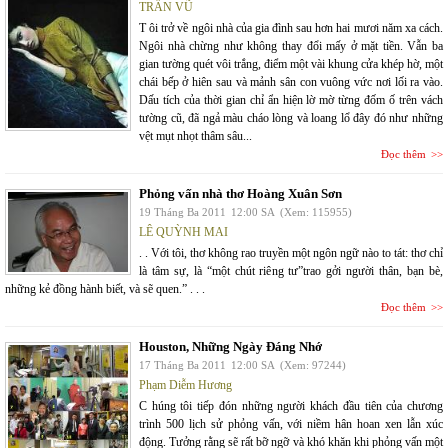
TRẦN VŨ
T ôi trở về ngôi nhà của gia đình sau hơn hai mươi năm xa cách.
Ngôi nhà chừng như không thay đổi mấy ở mặt tiền. Vẫn ba
gian tường quét vôi trắng, điểm một vài khung cửa khép hờ, một
chái bếp ở hiên sau và mảnh sân con vuông vức nơi lối ra vào.
Dấu tích của thời gian chỉ ẩn hiện lờ mờ từng đốm ố trên vách
tường cũ, đã ngả màu cháo lòng và loang lổ đây đó như những
vệt mụt nhọt thâm sâu...
Đọc thêm
Phỏng vấn nhà thơ Hoàng Xuân Sơn
19 Tháng Ba 2011
12:00 SA
(Xem: 115955)
LÊ QUỲNH MAI
. . Với tôi, thơ không rao truyền một ngôn ngữ nào to tát: thơ chỉ
là tâm sự, là “một chút riêng tư”trao gởi người thân, bạn bè,
những kẻ đồng hành biết, và sẽ quen.” . . .
Đọc thêm
Houston, Những Ngày Đáng Nhớ
17 Tháng Ba 2011
12:00 SA
(Xem: 97244)
Phạm Diễm Hương
C húng tôi tiếp đón những người khách đầu tiên của chương
trình 500 lịch sử phỏng vấn, với niềm hân hoan xen lẫn xúc
động. Tưởng rằng sẽ rất bỡ ngỡ và khó khăn khi phỏng vấn một