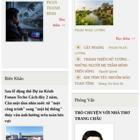
PHAN
THANH
BÌNH
Đọc
thêm
PHẠM NGỌC LƯƠNG
Đọc thêm
CÁT HOANG
PHẠM NGỌC
LƯƠNG
THÁNH THIÊN NỮ TƯỚNG -
NHỮNG NGƯỜI MẸ TRẦM MÌNH
TRÊN SÔNG
Nguyệt Quỳnh
KHI TÌNH YÊU NHUỐM MÀU
Biên Khảo
TOAN TÍNH
Hoàng Thị Bích Hà
Sau lễ động thổ Dự án Kênh
Funan Techo Cách đây 2 năm,
Phỏng Vấn
Cần một tầm nhìn mới: từ "một
công trình" sang "một hệ thống"
TRÒ CHUYỆN VỚI NHÀ THƠ
thủy văn ảnh hưởng trên toàn lưu
TRANG CHÂU
vực