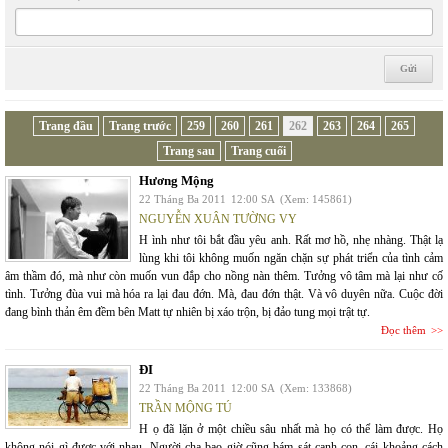
Trang đầu
Trang trước
259
260
261
262
263
264
265
Trang sau
Trang cuối
Hương Mộng
22 Tháng Ba 2011
12:00 SA
(Xem: 145861)
NGUYỄN XUÂN TƯỜNG VY
H ình như tôi bắt đầu yêu anh. Rất mơ hồ, nhẹ nhàng. Thật lạ
lùng khi tôi không muốn ngăn chặn sự phát triển của tình cảm
âm thầm đó, mà như còn muốn vun đắp cho nồng nàn thêm. Tưởng vô tâm mà lại như cố
tình. Tưởng đùa vui mà hóa ra lại đau đớn. Mà, đau đớn thật. Và vô duyên nữa. Cuộc đời
đang bình thản êm đềm bên Matt tự nhiên bị xáo trộn, bị đảo tung mọi trật tự.
Đọc thêm
ĐI
22 Tháng Ba 2011
12:00 SA
(Xem: 133868)
TRẦN MỘNG TÚ
H ọ đã lặn ở một chiều sâu nhất mà họ có thể làm được. Họ
không nói gì được với nhau. Người cha bao giờ cũng bám sát cạnh con, cái khoảng cách