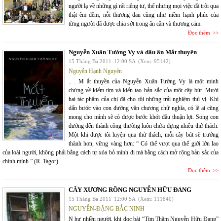
người lạ về những gì rất riêng tư, thế nhưng mọi việc đã trôi qua
thật êm đềm, nỗi thương đau cũng như niềm hạnh phúc của
từng người đã được chia sớt trong ân cần và thương cảm.
Đọc thêm
Nguyễn Xuân Tường Vy và dấu ấn Mắt thuyền
15 Tháng Ba 2011
12:00 SA
(Xem: 95142)
Nguyễn Hạnh Nguyên
.. . M ắt thuyền của Nguyễn Xuân Tường Vy là một minh
chứng về kiếm tìm và kiến tạo bản sắc của một cây bút. Mười
hai tác phẩm của chị đã cho tôi những trải nghiệm thú vị. Khi
dấn bước vào con đường văn chương chữ nghĩa, có lẽ ai cũng
mong cho mình sẽ có được bước khởi đầu thuận lợi. Song con
đường đến thành công thường luôn chứa đựng nhiều thử thách.
Một khi được tôi luyện qua thử thách, mỗi cây bút sẽ trưởng
thành hơn, vững vàng hơn: “ Có thể vượt qua thế giới lớn lao
của loài người, không phải bằng cách tự xóa bỏ mình đi mà bằng cách mở rộng bản sắc của
chính mình ” (R. Tagor)
Đọc thêm
CÂY XƯƠNG RỒNG NGUYỄN HỮU ĐANG
15 Tháng Ba 2011
12:00 SA
(Xem: 111840)
NGUYỄN-ĐẶNG BẮC NINH
N hư nhiều người, khi đọc bài “Tìm Thăm Nguyễn Hữu Đang”