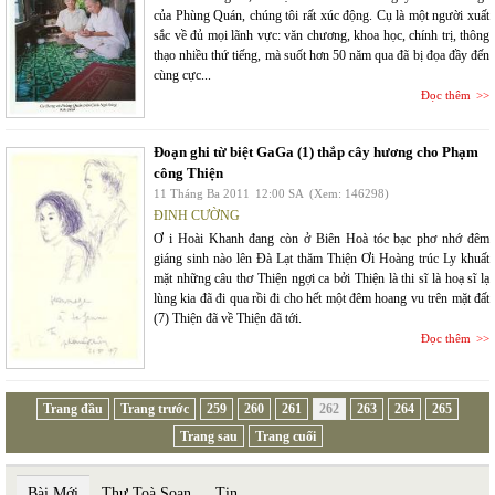
của Phùng Quán, chúng tôi rất xúc động. Cụ là một người xuất
sắc về đủ mọi lãnh vực: văn chương, khoa học, chính trị, thông
thạo nhiều thứ tiếng, mà suốt hơn 50 năm qua đã bị đọa đầy đến
cùng cực...
Đọc thêm
Đoạn ghi từ biệt GaGa (1) thắp cây hương cho Phạm
công Thiện
11 Tháng Ba 2011
12:00 SA
(Xem: 146298)
ĐINH CƯỜNG
Ơ i Hoài Khanh đang còn ở Biên Hoà tóc bạc phơ nhớ đêm
giáng sinh nào lên Đà Lạt thăm Thiện Ơi Hoàng trúc Ly khuất
mặt những câu thơ Thiện ngợi ca bởi Thiện là thi sĩ là hoạ sĩ lạ
lùng kia đã đi qua rồi đi cho hết một đêm hoang vu trên mặt đất
(7) Thiện đã về Thiện đã tới.
Đọc thêm
Trang đầu
Trang trước
259
260
261
262
263
264
265
Trang sau
Trang cuối
Bài Mới
Thư Toà Soạn
Tin