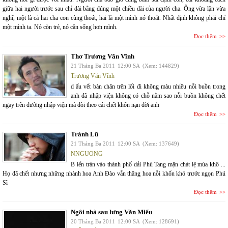
giữa hai người trước sau chỉ dài bằng đúng một chiều dài của người cha. Ông vừa lặn vừa
nghĩ, một là cả hai cha con cùng thoát, hai là một mình nó thoát. Nhất định không phải chỉ
một mình ta. Nó còn trẻ, nó cần sống hơn mình.
Đọc thêm
Thơ Trương Văn Vĩnh
21 Tháng Ba 2011
12:00 SA
(Xem: 144829)
Trương Văn Vĩnh
d ấu vết bàn chân trên lối đi không màu nhiều nỗi buồn trong
anh đã nhập viện không có chỗ nằm sao nỗi buồn không chết
ngay trên đường nhập viện mà đòi theo cái chết khốn nạn đời anh
Đọc thêm
Tránh Lũ
21 Tháng Ba 2011
12:00 SA
(Xem: 137649)
NNGUONG
B iển tràn vào thành phố dải Phù Tang mặn chát lệ mùa khô ...
Họ đã chết nhưng những nhành hoa Anh Đào vẫn thăng hoa nỗi khốn khó trước ngọn Phú
Sĩ
Đọc thêm
Ngôi nhà sau lưng Văn Miếu
20 Tháng Ba 2011
12:00 SA
(Xem: 128691)