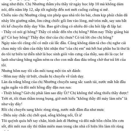
sáng như điện. Chị Nhường thầm yêu thầy từ ngày học lớp 10 mà không dám
nói, đến năm lớp 12, sắp tốt nghiệp đến nơi mới cuống cuồng si mê.
Chiều nào chị Nhường cũng xin phép qua nhà tôi ôn bài, chưa kịp phủi chân đã
nhảy lên giường nằm, ôm cứng chiếc gối ôm vào lòng, mở tròn mắt, say sưa bắt
tôi kể chuyện thầy dạy Văn. Bao giờ cũng có nhiêu đó câu hỏi lập đi lập lại:
- Thầy có nói gì hông? Thầy có nhắc đến tên chị hông? Hôm nay Thầy giảng bài
gì? Có hay hông? Thầy đọc thư của chị chưa? Có trả lời cho chị hông?
Ngày nào tôi cũng chỉ có một cái lắc đầu. Cũng không dám tả cho chị nghe cái
chau mày tối sầm của thầy khi nhận thư "của chị em" mà hết hai phần ba lá thư là
do tôi tự biên tự diễn nhờ là học sinh giỏi văn cưng của thầy, sau đó là cục lơ
lạnh như tảng băng ngầm ném ra cho con mắt đau đáu trông chờ thư trả lời của
tôi.
Nhưng hôm nay tôi cắn môi tung một tin sét đánh:
- Hôm nay thầy từ biệt, chuẩn bị chuyển về tỉnh dạy.
Làn da trắng hồng của chị Nhường chuyển sang sắc xanh tái, nước mắt bắt đầu
ngân ngấn và đôi môi hồng đầy đặn run run:
- Thiệt hông? Giờ chị phải làm sao đây Út? Chị không thể sống thiếu thầy được!
Trời ơi, tôi than thầm trong bụng, giờ mới hiểu "không thầy đố mày làm nên" là
như vậy đây!
Rồi chị chuyển sang khóc ròng ròng, nước mắt đầm đìa như mưa:
- Điệu này chắc chị chết quá, sống không nổi, Út à!
Tôi quýnh quíu hết tay chân, hình ảnh dì Hường và đôi mắt bồn chồn lên cơn
sốt, đôi môi run rẩy thì thầm miên man trong căn nhà cổ hiện lên làm tôi rùng