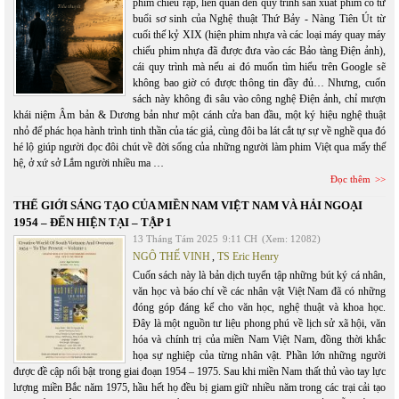
phim chiếu rạp, liên quan đến quy trình sản xuất phim có từ
buổi sơ sinh của Nghệ thuật Thứ Bảy - Nàng Tiên Út từ
cuối thế kỷ XIX (hiện phim nhựa và các loại máy quay máy
chiếu phim nhựa đã được đưa vào các Bảo tàng Điện ảnh),
cái quy trình mà nếu ai đó muốn tìm hiểu trên Google sẽ
không bao giờ có được thông tin đầy đủ… Nhưng, cuốn
sách này không đi sâu vào công nghệ Điện ảnh, chỉ mượn
khái niệm Âm bản & Dương bản như một cánh cửa ban đầu, một ký hiệu nghệ thuật
nhỏ để phác họa hành trình tinh thần của tác giả, cùng đôi ba lát cắt tự sự về nghề qua đó
hé lộ giúp người đọc đôi chút về đời sống của những người làm phim Việt qua mấy thế
hệ, ở xứ sở Lắm người nhiều ma …
Đọc thêm
THẾ GIỚI SÁNG TẠO CỦA MIỀN NAM VIỆT NAM VÀ HẢI NGOẠI
1954 – ĐẾN HIỆN TẠI – TẬP 1
13 Tháng Tám 2025
9:11 CH
(Xem: 12082)
NGÔ THẾ VINH
,
TS Eric Henry
Cuốn sách này là bản dịch tuyển tập những bút ký cá nhân,
văn học và báo chí về các nhân vật Việt Nam đã có những
đóng góp đáng kể cho văn học, nghệ thuật và khoa học.
Đây là một nguồn tư liệu phong phú về lịch sử xã hội, văn
hóa và chính trị của miền Nam Việt Nam, đồng thời khắc
họa sự nghiệp của từng nhân vật. Phần lớn những người
được đề cập nổi bật trong giai đoạn 1954 – 1975. Sau khi miền Nam thất thủ vào tay lực
lượng miền Bắc năm 1975, hầu hết họ đều bị giam giữ nhiều năm trong các trại cải tạo