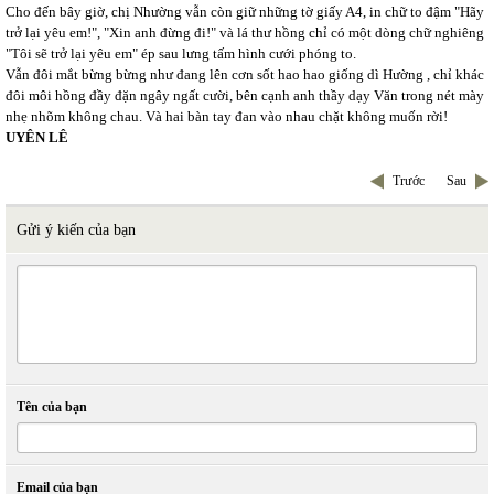
Cho đến bây giờ, chị Nhường vẫn còn giữ những tờ giấy A4, in chữ to đậm "Hãy
trở lại yêu em!", "Xin anh đừng đi!" và lá thư hồng chỉ có một dòng chữ nghiêng
"Tôi sẽ trở lại yêu em" ép sau lưng tấm hình cưới phóng to.
Vẫn đôi mắt bừng bừng như đang lên cơn sốt hao hao giống dì Hường , chỉ khác
đôi môi hồng đầy đặn ngây ngất cười, bên cạnh anh thầy dạy Văn trong nét mày
nhẹ nhõm không chau. Và hai bàn tay đan vào nhau chặt không muốn rời!
UYÊN LÊ
Trước
Sau
Gửi ý kiến của bạn
Tên của bạn
Email của bạn