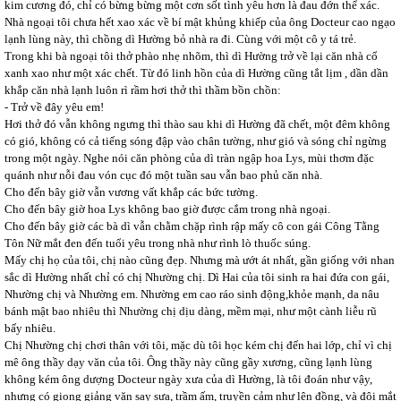
kim cương đó, chỉ có bừng bừng một cơn sốt tình yêu hơn là đau đớn thể xác.
Nhà ngoại tôi chưa hết xao xác về bí mật khủng khiếp của ông Docteur cao ngạo
lạnh lùng này, thì chồng dì Hường bỏ nhà ra đi. Cùng với một cô y tá trẻ.
Trong khi bà ngoại tôi thở phào nhẹ nhõm, thì dì Hường trở về lại căn nhà cổ
xanh xao như một xác chết. Từ đó linh hồn của dì Hường cũng tắt lịm , dần dần
khắp căn nhà lạnh luôn rì rầm hơi thở thì thầm bồn chồn:
- Trở về đây yêu em!
Hơi thở đó vẫn không ngưng thì thào sau khi dì Hường đã chết, một đêm không
có gió, không có cả tiếng sóng đập vào chân tường, như gió và sóng chỉ ngừng
trong một ngày. Nghe nói căn phòng của dì tràn ngập hoa Lys, mùi thơm đặc
quánh như nỗi đau vón cục đó một tuần sau vẫn bao phủ căn nhà.
Cho đến bây giờ vẫn vương vất khắp các bức tường.
Cho đến bây giờ hoa Lys không bao giờ được cắm trong nhà ngoại.
Cho đến bây giờ các bà dì vẫn chằm chặp rình rập mấy cô con gái Công Tằng
Tôn Nữ mắt đen đến tuổi yêu trong nhà như rình lò thuốc súng.
Mấy chị họ của tôi, chị nào cũng đẹp. Nhưng mà ướt át nhất, gần giống với nhan
sắc dì Hường nhất chỉ có chị Nhường chị. Dì Hai của tôi sinh ra hai đứa con gái,
Nhường chị và Nhường em. Nhường em cao ráo sinh động,khỏe mạnh, da nâu
bánh mật bao nhiêu thì Nhường chị dịu dàng, mềm mại, như một cành liễu rũ
bấy nhiêu.
Chị Nhường chị chơi thân với tôi, mặc dù tôi học kém chị đến hai lớp, chỉ vì chị
mê ông thầy dạy văn của tôi. Ông thầy này cũng gầy xương, cũng lạnh lùng
không kém ông dượng Docteur ngày xưa của dì Hường, là tôi đoán như vậy,
nhưng có giọng giảng văn say sưa, trầm ấm, truyền cảm như lên đồng, và đôi mắt