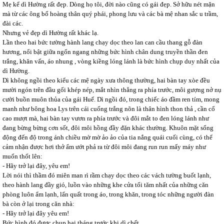
Mẹ kể dì Hường rất đẹp. Dòng họ tôi, đời nào cũng có gái đẹp. Sở hữu nét mặn
mà từ các ông bố hoàng thân quý phái, phong lưu và các bà mệ nhan sắc u trầm,
đài các.
Nhưng vẻ đẹp dì Hường rất khác lạ.
Lần theo hai bức tường hành lang chạy dọc theo lan can cầu thang gỗ đàn
hương, nổi bật giữa ngổn ngang những bức hình chân dung truyền thần đen
trắng, khăn vấn, áo nhung , vòng kiềng lóng lánh là bức hình chụp duy nhất của
dì Hường.
Dì không ngồi theo kiểu các mệ ngày xưa thông thường, hai bàn tay xòe đều
mười ngón trên đầu gối khép nép, mắt nhìn thẳng ra phía trước, môi gượng nở nụ
cười buồn muôn thủa của gái Huế. Dì ngồi đó, trong chiếc áo đầm ren tím, mong
manh như bông hoa Lys trên cái cuống trắng nõn là thân hình thon thả , cần cổ
cao mượt mà, hai bàn tay vươn ra phía trước và đôi mắt to đen lóng lánh như
đang bừng bừng cơn sốt, đôi môi hồng đầy đặn khác thường. Khuôn mặt sống
động đến độ trong ánh chiều mờ mờ ảo ảo của tia nắng quái cuối cùng, có thể
cảm nhận được hơi thở ẩm ướt phả ra từ đôi môi đang run run mấy máy như
muốn thốt lên:
- Hãy trở lại đây, yêu em!
Lời nói thì thầm đó miên man rì rầm chạy dọc theo các vách tường buốt lạnh,
theo hành lang đầy gió, luồn vào những khe cửa tối tăm nhất của những căn
phòng luôn ẩm lạnh, lẩn quất trong áo, trong khăn, trong tóc những người đàn
bà còn ở lại trong căn nhà:
- Hãy trở lại đây yêu em!
Bức hình đó được chụp hai tháng trước khi dì chết.