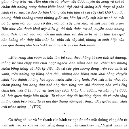
gánh nặng trên vai. Hắn như tên tội phạm vừa được tuyên án xong và thế là
chấm dứt những ngày tháng khắc khoải đợi chờ vì không biết được số phận
mình sẽ ra sao. Từ dạo đó hắn không còn bận tâm về cái cây chết khô kia nữa,
nhưng thỉnh thoảng trong những giấc mơ, hắn lại thấy một bức tranh có một
bộ ba gồm một con quạ cô độc, một cái cây chết khô, và một bầu trời u ám.
Hắn như vừa thoát khỏi một điều gì đó thôi thúc, mơ hồ, huyền hoặc nhưng
đồng thời lại rơi vào một nỗi ám ảnh khác rất đỗi kỳ bí và tối tăm. Bây giờ
hắn không còn thấy bần thần khi nhìn cái cây khô, nhưng sự xuất hiện của
con quạ dường như báo trước một điềm triệu của định mệnh…
*
...Kìa trong khu vườn vợ hắn làm bộ rượt theo thằng bé con thật dễ thương;
thằng bé vừa chạy vừa cười ngặt nghẽo. Ánh nắng ban mai chiếu lên những
khóm bông hồng và thật kỳ diệu, tất cả các giọt sương đọng trên các chiếc lá
xanh, trên những nụ hồng hàm tiếu, những đóa hồng mãn khai bỗng chuyển
mình hóa thành những hạt ngọc muôn mầu lóng lánh. Nơi mái hiên nhà, các
chòm phong lan đong đưa nhè nhẹ theo từng cơn gió thoảng; hòa với tiếng
chim hót, một điệu nhạc vui tươi bay lượn khắp khu vườn... và hắn nghe được
bài hát quen thuộc hắn thích:“Ta về nơi đây đã im tiếng động, đã về trên sông
những cánh bèo trôi... Ta về nơi đây tháng năm quá rộng… Bây giờ ta nhìn khói
trời mênh mông…” (TCS)
*
Có tiếng còi xe và âm thanh của bánh xe nghiến trên mặt
đường vẳng đến từ
một nơi nào xa xôi và một tiếng đụng ầm, hắn cảm thấy người giật mạnh và