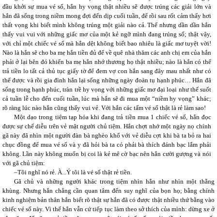
đầu khởi sự mua vé số, hắn hy vọng thật nhiều sẽ được trúng các giải lớn và
hắn đã sống trong niềm mong đợi đến dịp cuối tuần, để rồi sau rốt cảm thấy hơi
thất vọng khi biết mình không trúng một giải nào cả. Thế nhưng dần dần hắn
thấy vui vui với những giấc mơ của một kẻ ngỡ mình đang trúng số; thật vậy,
với chỉ một chiếc vé số mà hắn dệt không biết bao nhiêu là giấc mơ tuyệt vời!
Nào là hắn sẽ cho ba mẹ hắn tiền đủ để về quê nhà thăm các anh chị em của hắn
phải ở lại bên đó khiến ba mẹ hắn nhớ thương họ thật nhiều; nào là hắn có thể
trả tiền lo tất cả thủ tục giấy tờ để đem vợ con hắn sang đây mau nhất như có
thể được và rồi gia đình hắn lại sống những ngày đoàn tụ hạnh phúc… Hắn đã
sống trong hạnh phúc, tràn trề hy vọng với những giấc mơ đại loại như thế suốt
cả tuần lễ cho đến cuối tuần, lúc mà hắn sẽ đi mua một “niềm hy vọng” khác;
rõ ràng lúc nào hắn cũng thấy vui vẻ. Với hắn các tấm vé số thật là rẻ làm sao!
Một dạo trong tiệm tạp hóa khi đang trả tiền mua 1 chiếc vé số, hắn đọc
được sự chế diễu trên vẻ mặt người chủ tiệm. Hắn chợt nhớ một ngày nọ chính
gã này đã nhìn một người đàn bà nghèo khổ với vẻ diễu cợt khi bà ta bỏ ra hai
chục đồng để mua vé số và y đã hỏi bà ta có phải bà thích đánh bạc lắm phải
không. Lần này không muốn bị coi là kẻ mê cờ bạc nên hắn cười gượng và nói
với gã chủ tiệm:
–Tôi nghĩ nó rẻ. À...Ý tôi là vé số thật rẻ tiền.
Gã chủ và những người khác trong tiệm nhìn hắn như nhìn một thằng
khùng. Nhưng hắn chẳng cần quan tâm đến suy nghĩ của bọn họ; bằng chính
kinh nghiệm bản thân hắn biết rõ thật sự hắn đã có được thật nhiều thứ bằng vào
chiếc vé số này. Vì thế hắn vẫn cứ tiếp tục làm theo sở thích của mình: dừng xe ở