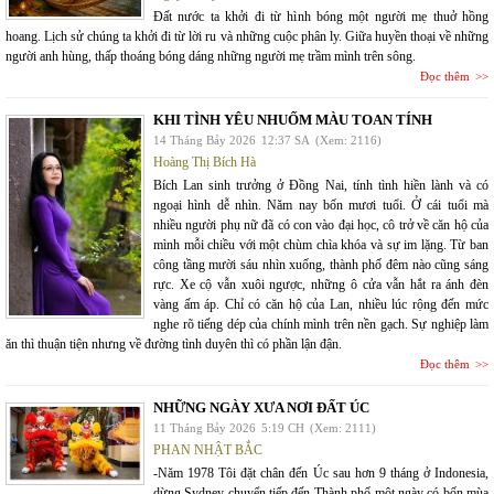
Đất nước ta khởi đi từ hình bóng một người mẹ thuở hồng
hoang. Lịch sử chúng ta khởi đi từ lời ru và những cuộc phân ly. Giữa huyền thoại về những
người anh hùng, thấp thoáng bóng dáng những người mẹ trầm mình trên sông.
Đọc thêm
KHI TÌNH YÊU NHUỐM MÀU TOAN TÍNH
14 Tháng Bảy 2026
12:37 SA
(Xem: 2116)
Hoàng Thị Bích Hà
Bích Lan sinh trưởng ở Đồng Nai, tính tình hiền lành và có
ngoại hình dễ nhìn. Năm nay bốn mươi tuổi. Ở cái tuổi mà
nhiều người phụ nữ đã có con vào đại học, cô trở về căn hộ của
mình mỗi chiều với một chùm chìa khóa và sự im lặng. Từ ban
công tầng mười sáu nhìn xuống, thành phố đêm nào cũng sáng
rực. Xe cộ vẫn xuôi ngược, những ô cửa vẫn hắt ra ánh đèn
vàng ấm áp. Chỉ có căn hộ của Lan, nhiều lúc rộng đến mức
nghe rõ tiếng dép của chính mình trên nền gạch. Sự nghiệp làm
ăn thì thuận tiện nhưng về đường tình duyên thì có phần lận đận.
Đọc thêm
NHỮNG NGÀY XƯA NƠI ĐẤT ÚC
11 Tháng Bảy 2026
5:19 CH
(Xem: 2111)
PHAN NHẬT BẮC
-Năm 1978 Tôi đặt chân đến Úc sau hơn 9 tháng ở Indonesia,
dừng Sydney chuyển tiếp đến Thành phố một ngày có bốn mùa