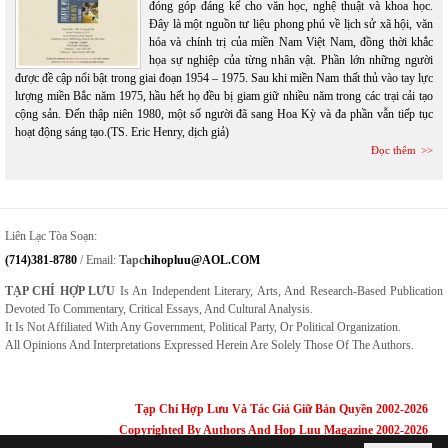
đóng góp đáng kể cho văn học, nghệ thuật và khoa học.
Đây là một nguồn tư liệu phong phú về lịch sử xã hội, văn
hóa và chính trị của miền Nam Việt Nam, đồng thời khắc
họa sự nghiệp của từng nhân vật. Phần lớn những người
được đề cập nổi bật trong giai đoạn 1954 – 1975. Sau khi miền Nam thất thủ vào tay lực
lượng miền Bắc năm 1975, hầu hết họ đều bị giam giữ nhiều năm trong các trại cải tạo
cộng sản. Đến thập niên 1980, một số người đã sang Hoa Kỳ và đa phần vẫn tiếp tục
hoạt động sáng tạo.(TS. Eric Henry, dịch giả)
Đọc thêm
Liên Lạc Tòa Soạn:
(714)381-8780
/ Email:
Tapc
Hihopluu@AOL.COM
TẠP CHÍ HỢP LƯU
Is An Independent Literary, Arts, And Research-Based Publication
Devoted To Commentary, Critical Essays, And Cultural Analysis.
It Is Not Affiliated With Any Government, Political Party, Or Political Organization.
All Opinions And Interpretations Expressed Herein Are Solely Those Of The Authors.
Tạp Chí Hợp Lưu Và Tác Giả Giữ Bản Quyền 2002-2026
Copyrighted By Authors And Hop Luu Magazine 2002-2026