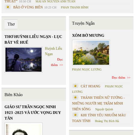
THUẬT”
10:50 CH
MAI AN NGUYỄN ANH TUẤN
BÃO Ở VÙNG BIÊN
10:23 CH
PHAN THANH BÌNH
Truyện Ngắn
Thơ
XÓM BỜ MƯƠNG
THƠ HUỲNH LIỄU NGẠN - LỤC
BÁT VỀ HUẾ
Huỳnh Liễu
Ngạn
Đọc
thêm
PHẠM NGỌC LƯƠNG
Đọc thêm
CÁT HOANG
PHẠM NGỌC
LƯƠNG
Biên Khảo
THÁNH THIÊN NỮ TƯỚNG -
NHỮNG NGƯỜI MẸ TRẦM MÌNH
GIÁO SƯ TRẦN NGỌC NINH
TRÊN SÔNG
Nguyệt Quỳnh
1923 -2025 VÀ ƯỚC VỌNG DUY
KHI TÌNH YÊU NHUỐM MÀU
TÂN
TOAN TÍNH
Hoàng Thị Bích Hà