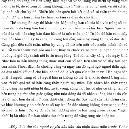
cây xăng đổ xăng, trả tiền xăng, mua một cái vé số, sống với niềm hy vọng suốt
một tuần lễ, dò số xem có trúng không, mua 1 “niềm hy vọng” mới, và rồi cứ lập
lại hoài cái chu kỳ đó. Nhiều khi hắn quên hỏi kết quả xổ số tuần trước nhưng
như thường lệ hắn chẳng lấy làm bận tâm về điều đó cho lắm.
Thế nhưng lần này thì khác hẳn. Một thằng bạn cũ của hắn vừa trúng số hai
ngàn đô la đã tặng hắn hai chục đồng và một tấm vé số lấy hên. Người bạn nói
nửa đùa với hắn rằng bảo đảm hắn sẽ là một triệu phú! Từ lúc đó hắn cảm thấy
một nỗi bồn chồn kỳ lạ càng lúc càng lớn dần, niềm hy vọng trúng số độc đắc!
Càng gần đến cuối tuần, niềm hy vọng đã trở nên một ước muốn mãnh liệt và
sau rốt biến thành một nỗi ám ảnh; thay vì chiếc vé số đem lại hạnh phúc như
thường lệ giờ đây thành nỗi lo âu trong lòng. Thế rồi tại cây xăng vào ngày Chủ
Nhật hóa ra hắn không trúng được một con số nào trên tấm vé số đầy hứa hẹn
của mình. Thoạt đầu hắn choáng váng và ngay sau đó nghi ngờ người thâu ngân
đã đưa nhầm kết quả cho hắn, có thể đó là kết quả của tuần trước. Hắn nghĩ hắn
phải là người trúng số và ngoài hắn ra không có thể là ai khác được! Càng nhìn
vào tờ kết quả xổ số hắn càng thấy người mụ mẫm. Đột nhiên hắn thấy trong
lòng dâng lên một niềm bi đát, tuyệt vọng; cùng một lúc có như có cái gì rạn vỡ
bên trong người; cảm giác giống như một đống đá đổ nhào xuống khi ai đó vừa
lấy đi một hòn đá nằm ở phía dưới chân đống đá. Suy nghĩ của hắn chậm chạp
và khật khưởng y như chiếc xe số tay leo lên dốc nhưng không được sang xuống
số nhỏ; tệ hơn nữa, ký ức của hắn dường như bị lộn tùng phèo và các “ngăn
nhớ” bị lật nhào làm bao nhiêu thứ chứa trong đó văng tung tóe khắp nơi…
*
...Đây là lá thư của người vợ yêu dấu hắn vừa nhận được tuần trước. Y như