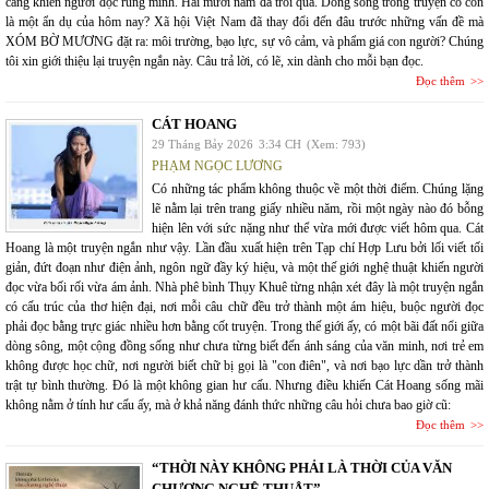
càng khiến người đọc rùng mình. Hai mươi năm đã trôi qua. Dòng sông trong truyện có còn
là một ẩn dụ của hôm nay? Xã hội Việt Nam đã thay đổi đến đâu trước những vấn đề mà
XÓM BỜ MƯƠNG đặt ra: môi trường, bạo lực, sự vô cảm, và phẩm giá con người? Chúng
tôi xin giới thiệu lại truyện ngắn này. Câu trả lời, có lẽ, xin dành cho mỗi bạn đọc.
Đọc thêm
CÁT HOANG
29 Tháng Bảy 2026
3:34 CH
(Xem: 793)
PHẠM NGỌC LƯƠNG
Có những tác phẩm không thuộc về một thời điểm. Chúng lặng
lẽ nằm lại trên trang giấy nhiều năm, rồi một ngày nào đó bỗng
hiện lên với sức nặng như thể vừa mới được viết hôm qua. Cát
Hoang là một truyện ngắn như vậy. Lần đầu xuất hiện trên Tạp chí Hợp Lưu bởi lối viết tối
giản, đứt đoạn như điện ảnh, ngôn ngữ đầy ký hiệu, và một thế giới nghệ thuật khiến người
đọc vừa bối rối vừa ám ảnh. Nhà phê bình Thụy Khuê từng nhận xét đây là một truyện ngắn
có cấu trúc của thơ hiện đại, nơi mỗi câu chữ đều trở thành một ám hiệu, buộc người đọc
phải đọc bằng trực giác nhiều hơn bằng cốt truyện. Trong thế giới ấy, có một bãi đất nổi giữa
dòng sông, một cộng đồng sống như chưa từng biết đến ánh sáng của văn minh, nơi trẻ em
không được học chữ, nơi người biết chữ bị gọi là "con điên", và nơi bạo lực dần trở thành
trật tự bình thường. Đó là một không gian hư cấu. Nhưng điều khiến Cát Hoang sống mãi
không nằm ở tính hư cấu ấy, mà ở khả năng đánh thức những câu hỏi chưa bao giờ cũ:
Đọc thêm
“THỜI NÀY KHÔNG PHẢI LÀ THỜI CỦA VĂN
CHƯƠNG NGHỆ THUẬT”