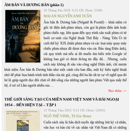
ÂM BẢN VÀ DƯƠNG BẢN (phần 1)
26 Tháng Sáu 2026
4:21 CH
(Xem: 2548)
MAI AN NGUYỄN ANH TUẤN
Âm bản & Dương bản (Négatif & Positif) – khái niệm có
gốc từ điện ảnh phim nhựa, còn gọi là phim điện ảnh hoặc
phim chiếu rạp, liên quan đến quy trình sản xuất phim có từ
buổi sơ sinh của Nghệ thuật Thứ Bảy - Nàng Tiên Út từ
cuối thế kỷ XIX (hiện phim nhựa và các loại máy quay máy
chiếu phim nhựa đã được đưa vào các Bảo tàng Điện ảnh),
cái quy trình mà nếu ai đó muốn tìm hiểu trên Google sẽ
không bao giờ có được thông tin đầy đủ… Nhưng, cuốn
sách này không đi sâu vào công nghệ Điện ảnh, chỉ mượn
khái niệm Âm bản & Dương bản như một cánh cửa ban đầu, một ký hiệu nghệ thuật
nhỏ để phác họa hành trình tinh thần của tác giả, cùng đôi ba lát cắt tự sự về nghề qua đó
hé lộ giúp người đọc đôi chút về đời sống của những người làm phim Việt qua mấy thế
hệ, ở xứ sở Lắm người nhiều ma …
Đọc thêm
THẾ GIỚI SÁNG TẠO CỦA MIỀN NAM VIỆT NAM VÀ HẢI NGOẠI
1954 – ĐẾN HIỆN TẠI – TẬP 1
13 Tháng Tám 2025
9:11 CH
(Xem: 12045)
NGÔ THẾ VINH
,
TS Eric Henry
Cuốn sách này là bản dịch tuyển tập những bút ký cá nhân,
văn học và báo chí về các nhân vật Việt Nam đã có những