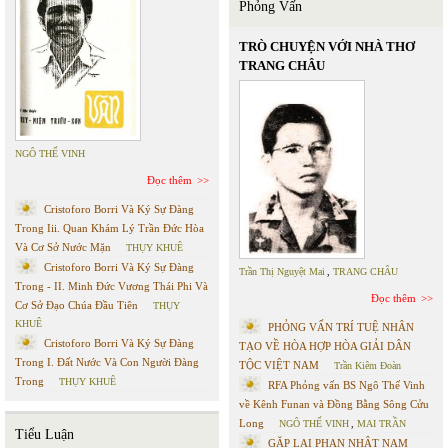
Phỏng Vấn
TRÒ CHUYỆN VỚI NHÀ THƠ
TRANG CHÂU
NGÔ THẾ VINH
Đọc thêm
Cristoforo Borri Và Ký Sự Đàng
Trong Iii. Quan Khám Lý Trần Đức Hòa
Và Cơ Sở Nước Mặn
THỤY KHUÊ
Cristoforo Borri Và Ký Sự Đàng
Trần Thị Nguyệt Mai
,
TRANG CHÂU
Trong - II. Minh Đức Vương Thái Phi Và
Đọc thêm
Cơ Sở Đạo Chúa Đầu Tiên
THỤY
KHUÊ
PHỎNG VẤN TRÍ TUỆ NHÂN
Cristoforo Borri Và Ký Sự Đàng
TẠO VỀ HÒA HỢP HÒA GIẢI DÂN
Trong I. Đất Nước Và Con Người Đàng
TỘC VIỆT NAM
Trần Kiêm Đoàn
Trong
THỤY KHUÊ
RFA Phỏng vấn BS Ngô Thế Vinh
về Kênh Funan và Đồng Bằng Sông Cửu
Long
NGÔ THẾ VINH
,
MAI TRẦN
Tiểu Luận
GẶP LẠI PHAN NHẬT NAM