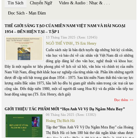
Tin Sách
Chuyển Ngữ
Video & Audio : Nhạc & . . .
Đọc Sách - Mạn Đàm
THẾ GIỚI SÁNG TẠO CỦA MIỀN NAM VIỆT NAM VÀ HẢI NGOẠI
1954 – ĐẾN HIỆN TẠI – TẬP 1
13 Tháng Tám 2025
(Xem: 12045)
NGÔ THẾ VINH
,
TS Eric Henry
Cuốn sách này là bản dịch tuyển tập những bút ký cá nhân,
văn học và báo chí về các nhân vật Việt Nam đã có những
đóng góp đáng kể cho văn học, nghệ thuật và khoa học.
Đây là một nguồn tư liệu phong phú về lịch sử xã hội, văn hóa và chính trị của miền
Nam Việt Nam, đồng thời khắc họa sự nghiệp của từng nhân vật. Phần lớn những người
được đề cập nổi bật trong giai đoạn 1954 – 1975. Sau khi miền Nam thất thủ vào tay lực
lượng miền Bắc năm 1975, hầu hết họ đều bị giam giữ nhiều năm trong các trại cải tạo
cộng sản. Đến thập niên 1980, một số người đã sang Hoa Kỳ và đa phần vẫn tiếp tục
hoạt động sáng tạo.(TS. Eric Henry, dịch giả)
Đọc thêm
GIỚI THIỆU TÁC PHẨM MỚI “Hẹn Anh Về Vỹ Dạ Ngắm Mưa Bay”
06 Tháng Sáu 2025
(Xem: 13382)
Hoàng Thị Bích Hà
Tập thơ “Hẹn Anh Về Vỹ Dạ Ngắm Mưa Bay” của Hoàng
Thị Bích Hà có hơn 180 bài thơ dài ngắn khác nhau được