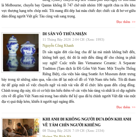
là Melbourne, chuyến bay Qantas khổng lồ 747 chở một nhóm 100 người chia ra lên khu
vực thượng hạng trên chóp mũi. Tôi mang đôi dép hai màu chiếc đực chiếc cái đi bơ vơ giữa
đám đông người Việt gốc Tàu cùng vali sang trọng.
Đọc thêm
DI SẢN VÔ THỪA NHẬN
11 Tháng Bảy 2026
2:04 CH
(Xem: 1993)
Nguyễn Công Khanh
Di sản ngàn đời của ông cha để lại mà mình không biết đến,
không biết quý, thì đó là một điều đáng để cho chúng ta phải
suy nghĩ! Cuộc triển lãm Vietnamese Ceramic: A Separate
Tradition (Tạm dịch là Đồ Gốm Việt Nam: Một Truyền Thống
Riêng Biệt), của viện bảo tàng Seattle Art Museum được trưng
bày trong từ những năm qua, vẫn còn để lại một số đồ cổ Việt Nam tiêu biểu. Tôi đã tham
dự để giúp một số việc chuyển ngữ và một vài vấn đề tổ chức liên quan đến cộng đồng.
Chính trong dịp này, tôi có cơ hội tìm hiểu thêm về các viện bảo tàng và nhất là có dịp nghiên
cứu về đồ gốm Việt Nam mà trong bao nhiêu thế kỷ qua đã bị chính người Việt đặt vào một
địa vị quá thấp kém, khiến ít người ngó ngàng đến.
Đọc thêm
KHI ANH ĐI KHÔNG NGƯỜI ĐƯA ĐÓN KHI ANH
VỀ TÁM CHÍN NGƯỜI KHIÊNG
08 Tháng Bảy 2026
7:19 CH
(Xem: 2334)
Hoàng Thị Bích Hà