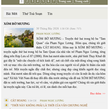
1
2
3
4
5
6
7
Trang sau
Trang cuối
Bài Mới
Thư Toà Soạn
Tin
XÓM BỜ MƯƠNG
30 Tháng Bảy 2026
1:56 CH
(Xem: 717)
PHẠM NGỌC LƯƠNG
XÓM BỜ MƯƠNG – Truyện thứ hai trong bộ ba "Tam
Quan" của Phạm Ngọc Lương. Hôm qua, chúng tôi giới
thiệu CÁT HOANG. Hôm nay là XÓM BỜ MƯƠNG –
truyện ngắn thứ hai trong bộ ba Tam Quan của nhà văn trẻ Phạm Ngọc Lương, từng
đăng trên Hợp Lưu số 87 (2006). Hơn hai mươi năm trước, nhà phê bình Thụy Khuê đã
gọi đây là "một câu chuyện cổ tích kinh dị", nơi cái chết của một dòng sông song hành
với sự mục rữa của môi trường, sự tha hóa của con người và số phận bi thảm của một
đứa trẻ. Một truyện ngắn đầy chất thơ, nhưng càng đẹp càng khiến người đọc rùng
mình. Hai mươi năm đã trôi qua. Dòng sông trong truyện có còn là một ẩn dụ của hôm
nay? Xã hội Việt Nam đã thay đổi đến đâu trước những vấn đề mà XÓM BỜ MƯƠNG
đặt ra: môi trường, bạo lực, sự vô cảm, và phẩm giá con người? Chúng tôi xin giới thiệu
lại truyện ngắn này. Câu trả lời, có lẽ, xin dành cho mỗi bạn đọc.
Đọc thêm
CÁT HOANG
3:34 CH
PHẠM NGỌC LƯƠNG
“THỜI NÀY KHÔNG PHẢI LÀ THỜI CỦA VĂN CHƯƠNG NGHỆ