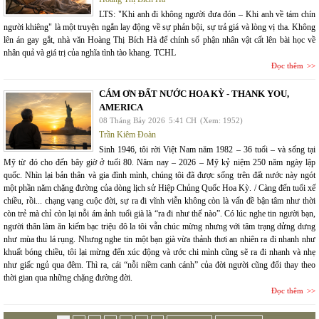
LTS: "Khi anh đi không người đưa đón – Khi anh về tám chín
người khiêng" là một truyện ngắn lay động về sự phản bội, sự trả giá và lòng vị tha. Không
lên án gay gắt, nhà văn Hoàng Thị Bích Hà để chính số phận nhân vật cất lên bài học về
nhân quả và giá trị của nghĩa tình tào khang. TCHL
Đọc thêm
CÁM ƠN ĐẤT NƯỚC HOA KỲ - THANK YOU,
AMERICA
08 Tháng Bảy 2026
5:41 CH
(Xem: 1952)
Trần Kiêm Đoàn
Sinh 1946, tôi rời Việt Nam năm 1982 – 36 tuổi – và sống tại
Mỹ từ đó cho đến bây giờ ở tuổi 80. Năm nay – 2026 – Mỹ kỷ niệm 250 năm ngày lập
quốc. Nhìn lại bản thân và gia đình mình, chúng tôi đã được sống trên đất nước này ngót
một phần năm chặng đường của dòng lịch sử Hiệp Chủng Quốc Hoa Kỳ. / Càng đến tuổi xế
chiều, rồi... chạng vạng cuộc đời, sự ra đi vĩnh viễn không còn là vấn đề bận tâm như thời
còn trẻ mà chỉ còn lại nỗi ám ảnh tuổi già là “ra đi như thế nào”. Có lúc nghe tin người bạn,
người thân làm ăn kiếm bạc triệu đô la tôi vẫn chúc mừng nhưng với tâm trạng dửng dưng
như mùa thu lá rụng. Nhưng nghe tin một bạn già vừa thảnh thơi an nhiên ra đi nhanh như
khuất bóng chiều, tôi lại mừng đến xúc động và ước chi mình cũng sẽ ra đi nhanh và nhẹ
như giấc ngủ qua đêm. Thì ra, cái “nỗi niềm canh cánh” của đời người cũng đổi thay theo
thời gian qua những chặng đường đời.
Đọc thêm