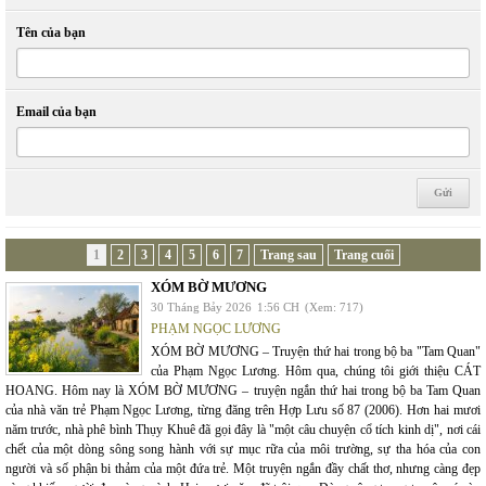
Tên của bạn
Email của bạn
1
2
3
4
5
6
7
Trang sau
Trang cuối
XÓM BỜ MƯƠNG
30 Tháng Bảy 2026
1:56 CH
(Xem: 717)
PHẠM NGỌC LƯƠNG
XÓM BỜ MƯƠNG – Truyện thứ hai trong bộ ba "Tam Quan"
của Phạm Ngọc Lương. Hôm qua, chúng tôi giới thiệu CÁT
HOANG. Hôm nay là XÓM BỜ MƯƠNG – truyện ngắn thứ hai trong bộ ba Tam Quan
của nhà văn trẻ Phạm Ngọc Lương, từng đăng trên Hợp Lưu số 87 (2006). Hơn hai mươi
năm trước, nhà phê bình Thụy Khuê đã gọi đây là "một câu chuyện cổ tích kinh dị", nơi cái
chết của một dòng sông song hành với sự mục rữa của môi trường, sự tha hóa của con
người và số phận bi thảm của một đứa trẻ. Một truyện ngắn đầy chất thơ, nhưng càng đẹp