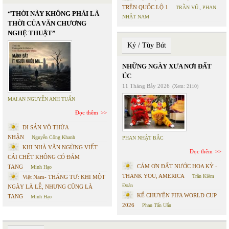
TRÊN QUỐC LỘ 1
TRẦN VŨ
,
PHAN
“THỜI NÀY KHÔNG PHẢI LÀ
NHẬT NAM
THỜI CỦA VĂN CHƯƠNG
NGHỆ THUẬT”
Ký / Tùy Bút
NHỮNG NGÀY XƯA NƠI ĐẤT
ÚC
11 Tháng Bảy 2026
(Xem: 2110)
MAI AN NGUYỄN ANH TUẤN
Đọc thêm
DI SẢN VÔ THỪA
NHẬN
Nguyễn Công Khanh
PHAN NHẬT BẮC
KHI NHÀ VĂN NGỪNG VIẾT:
Đọc thêm
CÁI CHẾT KHÔNG CÓ ĐÁM
CÁM ƠN ĐẤT NƯỚC HOA KỲ -
TANG
Minh Hạo
THANK YOU, AMERICA
Trần Kiêm
Việt Nam- THÁNG TƯ: KHI MỘT
Đoàn
NGÀY LÀ LỄ, NHƯNG CŨNG LÀ
KỂ CHUYỆN FIFA WORLD CUP
TANG
Minh Hạo
2026
Phan Tấn Uẩn