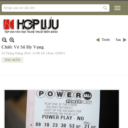
Trước
Sau
Chiếc Vé Số Hy Vọng
24 Tháng Giêng 2014
12:00 SA
(Xem: 62601)
THỌ MÂN