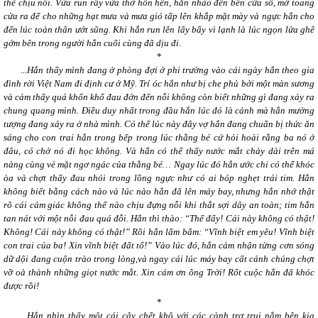
thể chịu nỗi. Vừa run rẩy vừa thở hổn hển, hắn nhào đến bên cửa sổ, mở toang
cửa ra để cho những hạt mưa và mưa gió tấp lên khắp mặt mày và ngực hắn cho
đến lúc toàn thân ướt sũng. Khi hắn run lên lẩy bẩy vì lạnh là lúc ngọn lửa ghê
gớm bên trong người hắn cuối cùng đã dịu đi
.
*
...Hắn thấy mình đang ở phòng đợi ở phi trường vào cái ngày hắn theo gia
đình rời Việt Nam đi định cư ở Mỹ. Trí óc hắn như bị che phủ bởi một màn sương
và cảm thấy quá khốn khổ đau đớn đến nỗi không còn biết những gì đang xảy ra
chung quang mình. Điều duy nhất trong đầu hắn lúc đó là cảnh mà hắn mường
tượng đang xảy ra ở nhà mình. Có thể lúc này đây vợ hắn đang chuẩn bị thức ăn
sáng cho con trai hắn trong bếp trong lúc thằng bé cứ hỏi hoài rằng ba nó ở
đâu, có chở nó đi học không. Và hắn có thể thấy nước mắt chảy dài trên má
nàng cùng vẻ mặt ngơ ngác của thằng bé… Ngay lúc đó hắn ước chi có thể khóc
òa và chợt thấy đau nhói trong lồng ngực như có ai bóp nghẹt trái tim. Hắn
không biết bằng cách nào và lúc nào hắn đã lên máy bay, nhưng hắn nhớ thật
rõ cái cảm giác không thể nào chịu đựng nỗi khi thắt sợi dây an toàn; tim hắn
tan nát với một nỗi đau quá đỗi. Hắn thì thào: “Thế đấy! Cái này không có thật!
Không! Cái này không có thật!” Rồi hắn lẩm bẩm: “Vĩnh biệt em yêu! Vĩnh biệt
con trai của ba! Xin vĩnh biệt đất tổ!” Vào lúc đó, hắn cảm nhận từng cơn sóng
dữ dội đang cuộn trào trong lòng,và ngay cái lúc máy bay cất cánh chúng chợt
vỡ oà thành những giọt nước mắt. Xin cám ơn ông Trời! Rốt cuộc hắn đã khóc
được rồi!
*
...Hắn nhìn thấy một cái cây chết khô với các cành trơ trụi nằm bên kia