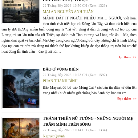
22 Tháng Bảy 2026
10:50 CH
(Xem: 1329)
MAI AN NGUYỄN ANH TUẤN
MẢNH ĐẤT ÍT NGƯỜI NHIỀU MA… NGƯỜI, viết hoa,
theo tính chất triết học cả Đông lẫn Tây, và theo cách hiểu của
tâm lý đời thường nhiều biến động này là “Tử tế”, đang ít dần đi cùng với sự teo tóp của
Lương tri, sự lẩn trốn của cái Thiện, sự đánh mất Tình thương và Lòng trắc ẩn… Ma, theo
nghĩa khái quát về bản chất Ma Quỷ trong con người đang trỗi dậy, không chỉ là hình tượng
dọa nạt con trẻ nữa mà đang trở thành thế lực khủng khiếp đe dọa thống trị toàn bộ cơ chế
hoạt động lẫn tinh thần – đạo lý xã hội…
Đọc thêm
BÃO Ở VÙNG BIÊN
22 Tháng Bảy 2026
10:23 CH
(Xem: 1597)
PHAN THANH BÌNH
Bão Maysak đổ bộ vào Móng Cái / các bản tin điện tử dồn lên
trang nhất / suốt nhiều giờ chống bão / anh đợi bản tin em
Đọc thêm
THÁNH THIÊN NỮ TƯỚNG - NHỮNG NGƯỜI MẸ
TRẦM MÌNH TRÊN SÔNG
22 Tháng Bảy 2026
10:14 CH
(Xem: 1334)
Nguyệt Quỳnh