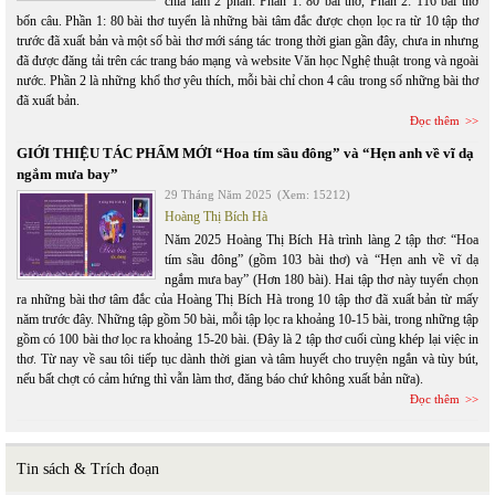
chia làm 2 phần: Phần 1: 80 bài thơ, Phần 2: 116 bài thơ
bốn câu. Phần 1: 80 bài thơ tuyển là những bài tâm đắc được chọn lọc ra từ 10 tập thơ
trước đã xuất bản và một số bài thơ mới sáng tác trong thời gian gần đây, chưa in nhưng
đã được đăng tải trên các trang báo mạng và website Văn học Nghệ thuật trong và ngoài
nước. Phần 2 là những khổ thơ yêu thích, mỗi bài chỉ chon 4 câu trong số những bài thơ
đã xuất bản.
Đọc thêm
GIỚI THIỆU TÁC PHẨM MỚI “Hoa tím sầu đông” và “Hẹn anh về vĩ dạ
ngắm mưa bay”
29 Tháng Năm 2025
(Xem: 15212)
Hoàng Thị Bích Hà
Năm 2025 Hoàng Thị Bích Hà trình làng 2 tập thơ: “Hoa
tím sầu đông” (gồm 103 bài thơ) và “Hẹn anh về vĩ dạ
ngắm mưa bay” (Hơn 180 bài). Hai tập thơ này tuyển chọn
ra những bài thơ tâm đắc của Hoàng Thị Bích Hà trong 10 tập thơ đã xuất bản từ mấy
năm trước đây. Những tập gồm 50 bài, mỗi tập lọc ra khoảng 10-15 bài, trong những tập
gồm có 100 bài thơ lọc ra khoảng 15-20 bài. (Đây là 2 tập thơ cuối cùng khép lại việc in
thơ. Từ nay về sau tôi tiếp tục dành thời gian và tâm huyết cho truyện ngắn và tùy bút,
nếu bất chợt có cảm hứng thì vẫn làm thơ, đăng báo chứ không xuất bản nữa).
Đọc thêm
Tin sách & Trích đoạn