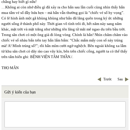
chẳng hay biết gì nữa!
…Không ai còn nhớ điều gì đã xảy ra cho hắn sau lần cuối cùng nhìn thấy hắn
mua tấm vé số đầy hứa hẹn – mà hắn vẫn thường gọi là “chiếc vé số hy vọng”.
Có lẽ hình ảnh một gã khùng khùng như hắn đã lãng quên trong ký ức những
người sống ở thành phố này. Thời gian vô tình trôi đi, hết năm này sang năm
khác, mặt trời và mặt trăng như những tên lãng tử mãi mê ngao du trên bầu trời.
Trong sân chơi có một ông già đi lòng vòng. Chính là hắn! Nhìn chăm chăm vào
chiếc vé số nhàu bẩn trên tay hắn lẩm bẩm: “Chắc mẩm mấy con số này trúng
mà! A! Mình trúng số!”; rồi hắn mỉm cười ngờ nghệch. Bên ngoài không xa lắm
từ khu sân chơi có dãy rào cao vây kín, bên trên chiếc cổng, người ta có thể thấy
trên tấm biển ghi: BỆNH VIỆN TÂM THẦN./.
THỌ MÂN
Trước
Sau
Gửi ý kiến của bạn