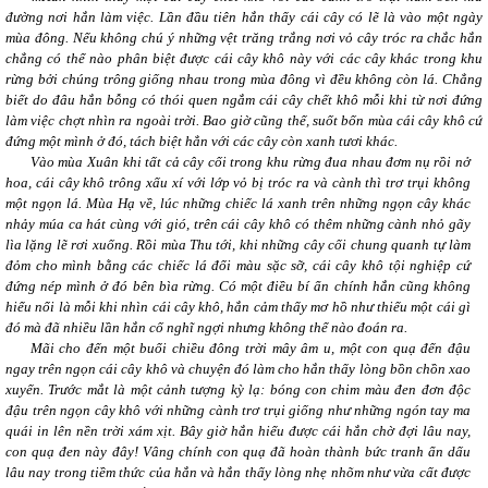
đường nơi hắn làm việc. Lần đầu tiên hắn thấy cái cây có lẽ là vào một ngày
mùa đông. Nếu không chú ý những vệt trăng trắng nơi vỏ cây tróc ra chắc hắn
chẳng có thể nào phân biệt được cái cây khô này với các cây khác trong khu
rừng bởi chúng trông giống nhau trong mùa đông vì đều không còn lá. Chẳng
biết do đâu hắn bỗng có thói quen ngắm cái cây chết khô mỗi khi từ nơi đứng
làm việc chợt nhìn ra ngoài trời. Bao giờ cũng thế, suốt bốn mùa cái cây khô cứ
đứng một mình ở đó, tách biệt hẳn với các cây còn xanh tươi khác.
Vào mùa Xuân khi tất cả cây cối trong khu rừng đua nhau đơm nụ rồi nở
hoa, cái cây khô trông xấu xí với lớp vỏ bị tróc ra và cành thì trơ trụi không
một ngọn lá. Mùa Hạ về, lúc những chiếc lá xanh trên những ngọn cây khác
nhảy múa ca hát cùng với gió, trên cái cây khô có thêm những cành nhỏ gãy
lìa lặng lẽ rơi xuống. Rồi mùa Thu tới, khi những cây cối chung quanh tự làm
đỏm cho mình bằng các chiếc lá đổi màu sặc sỡ, cái cây khô tội nghiệp cứ
đứng nép mình ở đó bên bìa rừng. Có một điều bí ẩn chính hắn cũng không
hiểu nổi là mỗi khi nhìn cái cây khô, hắn cảm thấy mơ hồ như thiếu một cái gì
đó mà đã nhiều lần hắn cố nghĩ ngợi nhưng không thể nào đoán ra.
Mãi cho đến một buổi chiều đông trời mây âm u, một con quạ đến đậu
ngay trên ngọn cái cây khô và chuyện đó làm cho hắn thấy lòng bồn chồn xao
xuyến. Trước mắt là một cảnh tượng kỳ lạ: bóng con chim màu đen đơn độc
đậu
trên ngọn cây khô với những cành trơ trụi giống như những ngón tay ma
quái in lên nền trời xám xịt. Bây giờ hắn hiểu được cái hắn chờ đợi lâu nay,
con quạ đen này đây! Vâng chính con quạ đã hoàn thành bức tranh ẩn dấu
lâu nay trong tiềm thức của hắn và hắn thấy lòng nhẹ nhõm như vừa cất được