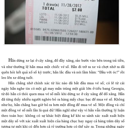
H
ắn dừng xe lại ở cây xăng, đổ đầy xăng, rảo bước vào bên trong trả tiền,
và như thường lệ hắn mua một chiếc vé số. Hắn đi trở ra xe và chợt nhớ ra đã
quên hỏi kết quả xổ số kỳ trước; hắn lắc đầu và nói lầm bầm: “Đầu với óc!” rồi
leo lên xe dông tuốt.
Hắn chẳng nhớ chính xác từ lúc nào đã bắt đầu mua vé số; có lẽ từ cái
ngày hắn nghe tin có một gã may mắn trúng một giải lớn ở tiểu bang Georgia,
từ đó hắn có thói quen mua vé số mỗi khi dừng xe ở cây xăng để đổ xăng. Hắn
đã từng thấy nhiều người nghèo bỏ ra hàng mấy chục bạc để mua vé số. Không
như họ, hắn chẳng bao giờ bỏ ra hơn một đồng để mua vé số. Một đồng và chỉ
một đồng vé số mỗi lần là quá đủ! Hắn nghĩ như vậy vì hắn vẫn thường lý luận
theo toán học: không có sự khác biệt đáng kể khi so sánh xác xuất xuất hiện
một dãy số với xác xuất xuất hiện của hàng chục hay ngay cả hàng trăm dãy số
tương tự một khi có đến hơn cả tỷ trường hợp có thể xảy ra. Trong những ngày