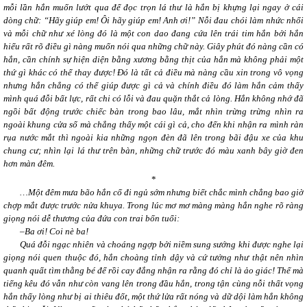
mỗi lần hắn muốn lướt qua để đọc trọn lá thư là hắn bị khựng lại ngay ở cái
dòng chữ: “Hãy giúp em! Ôi hãy giúp em! Anh ơi!” Nỗi đau chói làm nhức nhối
và mỗi chữ như xé lòng đó là một con dao đang cứa lên trái tim hắn bởi hắn
hiểu rất rõ điều gì nàng muốn nói qua những chữ này. Giây phút đó nàng cần có
hắn, cần chính sự hiện diện bằng xương bằng thịt của hắn mà không phải một
thứ gì khác có thể thay được! Đó là tất cả điều mà nàng cầu xin trong vô vọng
nhưng hắn chẳng có thể giúp được gì cả và chính điều đó làm hắn cảm thấy
mình quá đỗi bất lực, rất chi có lỗi và đau quặn thắt cả lòng. Hắn không nhớ đã
ngồi bất động trước chiếc bàn trong bao lâu, mắt nhìn trừng trừng nhìn ra
ngoài khung cửa sổ mà chẳng thấy một cái gì cả, cho đến khi nhận ra mình ràn
rụa nước mắt thì ngoài kia những ngọn đèn đã lên trong bãi đậu xe của khu
chung cư; nhìn lại lá thư trên bàn, những chữ trước đó màu xanh bây giờ đen
hơn màn đêm.
*
…Một đêm mưa bão hắn cố đi ngủ sớm nhưng biết chắc mình chẳng bao giờ
chợp mắt được trước nửa khuya. Trong lúc mơ mơ màng màng hắn nghe rõ ràng
giọng nói dễ thương của đứa con trai bốn tuổi:
–Ba ơi! Coi nè ba!
Quá đỗi ngạc nhiên và choáng ngợp bởi niềm sung sướng khi được nghe lại
giọng nói quen thuộc đó, hắn choàng tỉnh dậy và cứ tưởng như thật nên nhìn
quanh quất tìm thằng bé để rồi cay đắng nhận ra rằng đó chỉ là ảo giác! Thế mà
tiếng kêu đó vẫn như còn vang lên trong đầu hắn, trong tận cùng nỗi thất vọng
hắn thấy lòng như bị ai thiêu đốt, một thứ lửa rất nóng và dữ dội làm hắn không