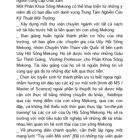
nguồn cung cấp
chất xám.
Một Phân Khoa Sông
Mekong
có thể khai triển từ những ý
niệm đã có ban đầu với danh xưng
Trung Tâm Nghiên Cứu
Kỹ Thuật
Môi Trường.
_ Xây dựng một thư viện chuyên ngành với tất cả sách
vở tài liệu trước hết là liên quan tới con sông
Mekong
.
_ Ban giảng huấn ngoài thành phần cơ hữu của nhà
trường, sẽ bao gồm các chuyên gia của Uûy Hội Sông
Mekong, nhóm Chuyên Viên Tham vấn Quốc tế bên cạnh
Uûy Hội Sông Mekong. Họ sẽ được mời như những Giáo
Sư Thỉnh Giảng
_ Visiting Professor
, cho Phân Khoa Sông
Mekong
. Tài liệu giảng của họ sẽ là nguồn thông tin vô
cùng quý giá do từ
những đúc kết qua thực tiễn.
_ Chọn lọc tuyển sinh từ thành phần ưu tú biết ngoại ngữ,
nhằm hướng tới đào tạo các kỹ sư môi sinh [trình độ MS /
Master of Science] ngoài phần lý thuyết họ sẽ được tiếp
cận với thực tế bằng những chuyến du khảo_ fieldtrips
qua các trọng điểm của con sông Mekong, qua các con
đập, và không thể thiếu một thời gian thực tập
“on-the-job
training”
tại các cơ sở của Ủy Hội Sông Mekong. Họ sẽ ra
trường với một tiểu luận tốt nghiệp về những đề tài khác
nhau liên quan tới hệ sinh thái của con sông
Mekong
.
_
Về phương diện chánh quyền, cần thiết lập ngay một
mạng lưới “Tùy viên Môi sinh”
[Đã có những tùy viên quân