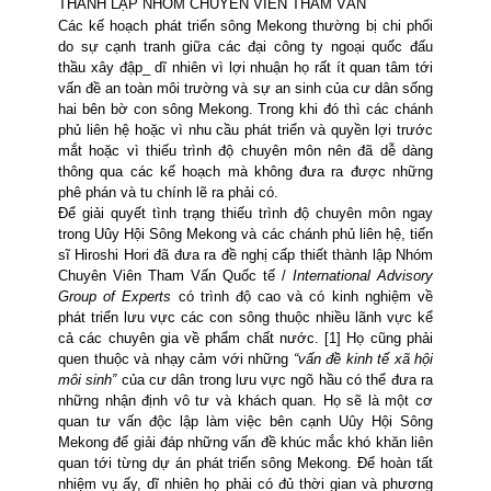
THÀNH LẬP NHÓM CHUYÊN VIÊN THAM VẤN
Các kế hoạch phát triển sông Mekong thường bị chi phối
do sự cạnh tranh giữa các đại công ty ngoại quốc đấu
thầu xây đập_ dĩ nhiên vì lợi nhuận họ rất ít quan tâm tới
vấn đề an toàn môi trường và sự an sinh của cư dân sống
hai bên bờ con sông Mekong. Trong khi đó thì các chánh
phủ liên hệ hoặc vì nhu cầu phát triển và quyền lợi trước
mắt hoặc vì thiếu trình độ chuyên môn nên đã dễ dàng
thông qua các kế hoạch mà không đưa ra được những
phê phán và tu chính lẽ ra phải có.
Để giải quyết tình trạng thiếu trình độ chuyên môn ngay
trong Uûy Hội Sông Mekong và các chánh phủ liên hệ, tiến
sĩ Hiroshi Hori đã đưa ra đề nghị cấp thiết thành lập Nhóm
Chuyên Viên Tham Vấn Quốc tế /
International Advisory
Group of Experts
có trình độ cao và có kinh nghiệm về
phát triển lưu vực các con sông thuộc nhiều lãnh vực kể
cả các chuyên gia về phẩm chất nước. [1] Họ cũng phải
quen thuộc và nhạy cảm với những
“vấn đề kinh tế xã hội
môi sinh”
của cư dân trong lưu vực ngõ hầu có thể đưa ra
những nhận định vô tư và khách quan. Họ sẽ là một cơ
quan tư vấn độc lập làm việc bên cạnh Uûy Hội Sông
Mekong để giải đáp những vấn đề khúc mắc khó khăn liên
quan tới từng dự án phát triển sông Mekong. Để hoàn tất
nhiệm vụ ấy, dĩ nhiên họ phải có đủ thời gian và phương