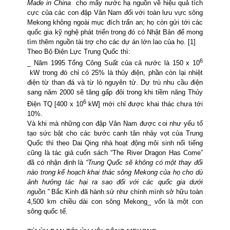
Made in China
cho mấy nước hạ nguồn về hiệu quả tích
cực của các con đập Vân Nam đối với toàn lưu vực sông
Mekong không ngoài mục đích trấn an;
họ còn gửi tới các
quốc gia kỹ nghệ phát triển trong đó có Nhật Bản để mong
tìm thêm nguồn tài trợ cho các dự án lớn lao của họ. [1]
Theo Bộ Điện Lực Trung Quốc thì:
6
_ Năm 1995 Tổng Công Suất
của cả nước là 150 x 10
kW
trong đó chỉ có 25% là thủy điện, phần còn lại nhiệt
điện từ than đá và từ lò nguyên tử. Dự trù nhu cầu điện
sang năm 2000 sẽ tăng gấp đôi trong khi tiềm năng Thủy
6
Điện
TQ
[400 x 10
kW]
mới chỉ được khai thác chưa tới
10%.
Và khi mà những con đập Vân Nam được coi như yếu tố
tạo sức bật cho các bước canh tân nhảy vọt của Trung
Quốc thì theo Dai Qing nhà hoạt động môi sinh nổi tiếng
cũng là tác giả cuốn sách “The River Dragon Has Come”
đã có nhận định là
“Trung Quốc sẽ không có một thay đổi
nào trong kế hoạch
khai thác sông Mekong của họ cho dù
ảnh hưởng tác hại ra sao đối với các quốc gia dưới
nguồn.”
Bắc Kinh đã hành sử như chính mình sở hữu toàn
4,500 km chiều dài con sông Mekong_ vốn là một con
sông quốc tế.