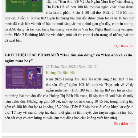
Tập thơ “Hẹn Anh Về Vỹ Dạ Ngắm Mưa Bay” của Hoàng
Thị Bích Hà có hơn 180 bài thơ dài ngắn khác nhau được
chia làm 2 phần: Phần 1: 80 bài thơ, Phần 2: 116 bài thơ
bốn câu. Phần 1: 80 bài thơ tuyển là những bài tâm đắc được chọn lọc ra từ 10 tập thơ
trước đã xuất bản và một số bài thơ mới sáng tác trong thời gian gần đây, chưa in nhưng
đã được đăng tải trên các trang báo mạng và website Văn học Nghệ thuật trong và ngoài
nước. Phần 2 là những khổ thơ yêu thích, mỗi bài chỉ chon 4 câu trong số những bài thơ
đã xuất bản.
Đọc thêm
GIỚI THIỆU TÁC PHẨM MỚI “Hoa tím sầu đông” và “Hẹn anh về vĩ dạ
ngắm mưa bay”
29 Tháng Năm 2025
(Xem: 15249)
Hoàng Thị Bích Hà
Năm 2025 Hoàng Thị Bích Hà trình làng 2 tập thơ: “Hoa
tím sầu đông” (gồm 103 bài thơ) và “Hẹn anh về vĩ dạ
ngắm mưa bay” (Hơn 180 bài). Hai tập thơ này tuyển chọn
ra những bài thơ tâm đắc của Hoàng Thị Bích Hà trong 10 tập thơ đã xuất bản từ mấy
năm trước đây. Những tập gồm 50 bài, mỗi tập lọc ra khoảng 10-15 bài, trong những tập
gồm có 100 bài thơ lọc ra khoảng 15-20 bài. (Đây là 2 tập thơ cuối cùng khép lại việc in
thơ. Từ nay về sau tôi tiếp tục dành thời gian và tâm huyết cho truyện ngắn và tùy bút,
nếu bất chợt có cảm hứng thì vẫn làm thơ, đăng báo chứ không xuất bản nữa).
Đọc thêm