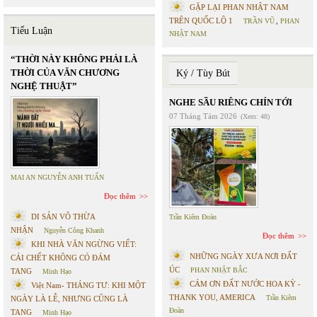
GẶP LẠI PHAN NHẬT NAM
TRÊN QUỐC LỘ 1
TRẦN VŨ
,
PHAN
Tiểu Luận
NHẬT NAM
“THỜI NÀY KHÔNG PHẢI LÀ
THỜI CỦA VĂN CHƯƠNG
Ký / Tùy Bút
NGHỆ THUẬT”
NGHE SẦU RIÊNG CHÍN TỚI
07 Tháng Tám 2026
(Xem: 48)
MAI AN NGUYỄN ANH TUẤN
Đọc thêm
DI SẢN VÔ THỪA
Trần Kiêm Đoàn
NHẬN
Nguyễn Công Khanh
Đọc thêm
KHI NHÀ VĂN NGỪNG VIẾT:
NHỮNG NGÀY XƯA NƠI ĐẤT
CÁI CHẾT KHÔNG CÓ ĐÁM
ÚC
PHAN NHẬT BẮC
TANG
Minh Hạo
CÁM ƠN ĐẤT NƯỚC HOA KỲ -
Việt Nam- THÁNG TƯ: KHI MỘT
THANK YOU, AMERICA
Trần Kiêm
NGÀY LÀ LỄ, NHƯNG CŨNG LÀ
Đoàn
TANG
Minh Hạo