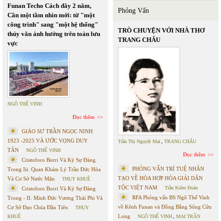
Funan Techo Cách đây 2 năm,
Phỏng Vấn
Cần một tầm nhìn mới: từ "một
công trình" sang "một hệ thống"
TRÒ CHUYỆN VỚI NHÀ THƠ
thủy văn ảnh hưởng trên toàn lưu
TRANG CHÂU
vực
NGÔ THẾ VINH
Đọc thêm
GIÁO SƯ TRẦN NGỌC NINH
1923 -2025 VÀ ƯỚC VỌNG DUY
Trần Thị Nguyệt Mai
,
TRANG CHÂU
TÂN
NGÔ THẾ VINH
Đọc thêm
Cristoforo Borri Và Ký Sự Đàng
PHỎNG VẤN TRÍ TUỆ NHÂN
Trong Iii. Quan Khám Lý Trần Đức Hòa
TẠO VỀ HÒA HỢP HÒA GIẢI DÂN
Và Cơ Sở Nước Mặn
THỤY KHUÊ
TỘC VIỆT NAM
Trần Kiêm Đoàn
Cristoforo Borri Và Ký Sự Đàng
RFA Phỏng vấn BS Ngô Thế Vinh
Trong - II. Minh Đức Vương Thái Phi Và
về Kênh Funan và Đồng Bằng Sông Cửu
Cơ Sở Đạo Chúa Đầu Tiên
THỤY
Long
KHUÊ
NGÔ THẾ VINH
,
MAI TRẦN