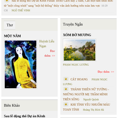
Sau lễ động thổ Dự án Kênh Funan Techo Cách đây 2 năm, Cần một tầm nhìn mới:
từ "một công trình" sang "một hệ thống" thủy văn ảnh hưởng trên toàn lưu vực
10:29
CH
NGÔ THẾ VINH
Truyện Ngắn
Thơ
XÓM BỜ MƯƠNG
MỘT NĂM
Huỳnh Liễu
Ngạn
Đọc
thêm
PHẠM NGỌC LƯƠNG
Đọc thêm
CÁT HOANG
PHẠM NGỌC
LƯƠNG
THÁNH THIÊN NỮ TƯỚNG -
NHỮNG NGƯỜI MẸ TRẦM MÌNH
TRÊN SÔNG
Nguyệt Quỳnh
KHI TÌNH YÊU NHUỐM MÀU
Biên Khảo
TOAN TÍNH
Hoàng Thị Bích Hà
Sau lễ động thổ Dự án Kênh