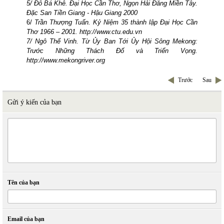
5/ Đỗ Bá Khê. Đại Học Cần Thơ, Ngọn Hải Đăng Miền Tây.
Đặc San Tiền Giang - Hậu
Giang 2000
6/
Trần Thượng Tuấn. Kỷ Niệm 35 thành lập Đại Học Cần
Thơ 1966 – 2001.
http://www.ctu.edu.vn
7/ Ngô Thế Vinh. Từ Ủy Ban Tới Ủy Hội Sông
Mekong
:
Trước Những Thách Đố và Triển Vọng.
http://www.mekongriver.org
Trước
Sau
Gửi ý kiến của bạn
Tên của bạn
Email của bạn