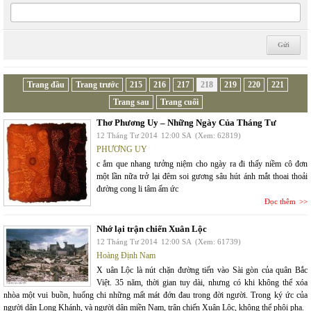
Trang đầu
Trang trước
215
216
217
218
219
220
221
Trang sau
Trang cuối
Thơ Phương Uy – Những Ngày Của Tháng Tư
12 Tháng Tư 2014
12:00 SA
(Xem: 62819)
PHƯƠNG UY
c ắm que nhang tưởng niệm cho ngày ra đi thấy niềm cô đơn
một lần nữa trở lại đêm soi gương sâu hút ánh mắt thoai thoải
đường cong li tâm ấm ức
Đọc thêm
Nhớ lại trận chiến Xuân Lộc
12 Tháng Tư 2014
12:00 SA
(Xem: 61739)
Hoàng Định Nam
X uân Lộc là nút chặn đường tiến vào Sài gòn của quân Bắc
Việt. 35 năm, thời gian tuy dài, nhưng có khi không thể xóa
nhòa một vui buồn, huống chi những mất mát đớn đau trong đời người. Trong ký ức của
người dân Long Khánh, và người dân miền Nam, trận chiến Xuân Lộc, không thể phôi pha.