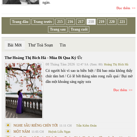
ngàn.
Đọc thêm
Trang đầu
Trang trước
215
216
217
218
219
220
221
Trang sau
Trang cuối
Bài Mới
Thư Toà Soạn
Tin
Thơ Hoàng Thị Bích Hà - Mùa Đi Qua Ký Ức
08 Tháng Tám 2026
12:47 SA
(Xem: 80)
Hoàng Thị Bích Hà
Có người hỏi vì sao ta biền biệt / Đã bao mùa không thấy
chút tăm hơi / Có lẽ bởi tháng năm rong ruỗi quá / Bụi mờ
dần một khoảng sáng ngày xưa
Đọc thêm
NGHE SẦU RIÊNG CHÍN TỚI
11:11 CH
Trần Kiêm Đoàn
MỘT NĂM
11:05 CH
Huỳnh Liễu Ngạn