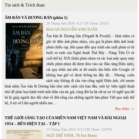
Tin sách & Trích đoạn
ÂM BẢN VÀ DƯƠNG BẢN (phần 1)
26 Tháng Sáu 2026
4:21 CH
(Xem: 2613)
MAI AN NGUYỄN ANH TUẤN
Âm bản & Dương bản (Négatif & Positif) – khái niệm có
gốc từ điện ảnh phim nhựa, còn gọi là phim điện ảnh hoặc
phim chiếu rạp, liên quan đến quy trình sản xuất phim có từ
buổi sơ sinh của Nghệ thuật Thứ Bảy - Nàng Tiên Út từ
cuối thế kỷ XIX (hiện phim nhựa và các loại máy quay máy
chiếu phim nhựa đã được đưa vào các Bảo tàng Điện ảnh),
cái quy trình mà nếu ai đó muốn tìm hiểu trên Google sẽ
không bao giờ có được thông tin đầy đủ… Nhưng, cuốn
sách này không đi sâu vào công nghệ Điện ảnh, chỉ mượn
khái niệm Âm bản & Dương bản như một cánh cửa ban đầu, một ký hiệu nghệ thuật
nhỏ để phác họa hành trình tinh thần của tác giả, cùng đôi ba lát cắt tự sự về nghề qua đó
hé lộ giúp người đọc đôi chút về đời sống của những người làm phim Việt qua mấy thế
hệ, ở xứ sở Lắm người nhiều ma …
Đọc thêm
THẾ GIỚI SÁNG TẠO CỦA MIỀN NAM VIỆT NAM VÀ HẢI NGOẠI
1954 – ĐẾN HIỆN TẠI – TẬP 1
13 Tháng Tám 2025
9:11 CH
(Xem: 12079)
NGÔ THẾ VINH
,
TS Eric Henry