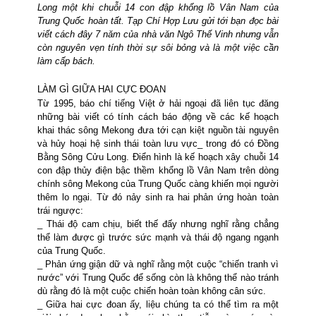
Long một khi chuỗi 14 con đập khổng lồ Vân Nam của
Trung Quốc hoàn tất. Tạp Chí Hợp Lưu gửi tới bạn đọc bài
viết cách đây 7 năm của nhà văn Ngô Thế Vinh nhưng vẫn
còn nguyên vẹn tính thời sự sôi bỏng và là một việc cần
làm cấp bách.
LÀM GÌ GIỮA HAI
CỰC ĐOAN
Từ 1995, báo chí tiếng Việt ở hải ngoại đã liên tục đăng
những bài viết có tính cách báo động về các kế hoạch
khai thác sông Mekong đưa tới cạn kiệt nguồn tài nguyên
và hủy hoại hệ sinh thái toàn lưu vực_ trong đó có Đồng
Bằng Sông Cửu Long. Điển hình là kế hoạch xây chuỗi 14
con đập thủy điện bậc thềm khổng lồ Vân Nam trên dòng
chính sông Mekong của Trung Quốc càng khiến mọi người
thêm lo ngại. Từ đó nảy sinh ra hai phản ứng hoàn toàn
trái ngược:
_ Thái độ cam chịu, biết thế đấy nhưng nghĩ rằng chẳng
thể làm được gì trước sức mạnh và thái độ ngang ngạnh
của Trung Quốc.
_ Phản ứng giận dữ
và nghĩ rằng một cuộc “chiến tranh vì
nước” với Trung Quốc để sống còn
là không thể nào tránh
dù rằng đó là một cuộc chiến hoàn toàn không cân sức.
_ Giữa hai cực đoan ấy, liệu chúng ta có thể tìm ra một