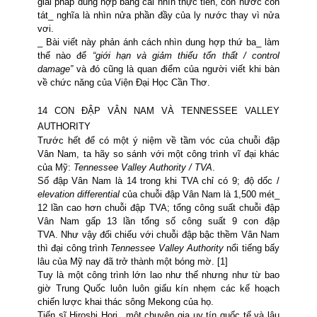
giải pháp dung hợp bằng cái nhìn thực tiễn, còn nước còn
tát_ nghĩa là nhìn nửa phần đầy của ly nước thay vì nửa
vơi.
_ Bài viết này phản ánh cách nhìn dung hợp thứ ba_ làm
thế nào để
“giới hạn và giảm thiểu tổn thất / control
damage”
và đó cũng là quan điểm của người viết khi bàn
về chức năng của Viện Đại Học Cần Thơ.
14 CON ĐẬP VÂN
NAM
VÀ
TENNESSEE
VALLEY
AUTHORITY
Trước hết để có một ý niệm về tầm vóc của chuỗi đập
Vân Nam, ta hãy so sánh với
một
công trình vĩ đại khác
của Mỹ:
Tennessee Valley Authority / TVA
.
Số đập Vân Nam là 14
trong khi TVA chỉ có 9;
độ dốc /
elevation differential
của chuỗi đập Vân Nam là 1,500 mét_
12 lần cao hơn chuỗi đập TVA;
tổng công suất chuỗi đập
Vân Nam gấp 13 lần tổng số công suất
9 con đập
TVA.
Như vậy đối chiếu với chuỗi đập bậc thềm Vân
Nam
thì đại công trình
Tennessee Valley Authority
nổi tiếng bấy
lâu của Mỹ nay đã trở thành một bóng mờ. [1]
Tuy là một công trình lớn lao như thế nhưng như từ bao
giờ Trung Quốc luôn luôn giấu kín nhẹm các kế hoạch
chiến lược khai thác sông
Mekong
của họ.
Tiến sĩ Hiroshi Hori_ một chuyên gia uy tín quốc tế và lâu