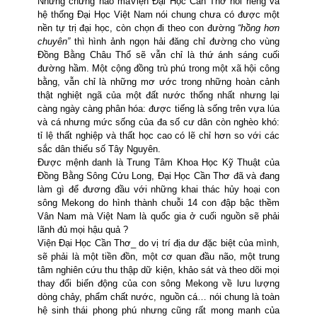
Nhưng chừng nào màViện Đại Học Cần Thơ nói riêng và
hệ thống Đại Học Việt Nam nói chung chưa có được một
nền tự trị đại học, còn chọn đi theo con đường
“hồng hơn
chuyên”
thì hình ảnh ngọn hải đăng chỉ đường cho vùng
Đồng Bằng Châu Thổ sẽ vẫn chỉ là thứ ánh sáng cuối
đường hầm. Một cộng đồng trù phú trong một xã hội công
bằng, vẫn chỉ là những mơ ước trong những hoàn cảnh
thật nghiệt ngã của một đất nước thống nhất nhưng lại
càng ngày càng phân hóa: được tiếng là sống trên vựa lúa
và cá nhưng mức sống của đa số cư dân còn nghèo khó:
tỉ lệ thất nghiệp và thất học cao có lẽ chỉ hơn so với các
sắc dân thiểu số Tây Nguyên.
Được mệnh danh là Trung Tâm Khoa Học Kỹ Thuật của
Đồng Bằng Sông Cửu Long, Đại Học Cần Thơ đã và đang
làm gì để đương đầu với những khai thác hủy hoại con
sông Mekong do hình thành chuỗi 14 con đập bậc thềm
Vân Nam mà Việt Nam là quốc gia ở cuối nguồn sẽ phải
lãnh đủ mọi hậu quả ?
Viện Đại Học Cần Thơ_ do vị trí địa dư
đặc biệt của mình,
sẽ phải là một tiền đồn, một cơ quan đầu não, một trung
tâm nghiên cứu thu thập dữ
kiện, khảo sát
và theo dõi mọi
thay đổi biến động của con sông Mekong về lưu lượng
dòng chảy, phẩm chất nước, nguồn cá… nói chung là toàn
hệ sinh thái phong phú nhưng cũng rất mong manh của