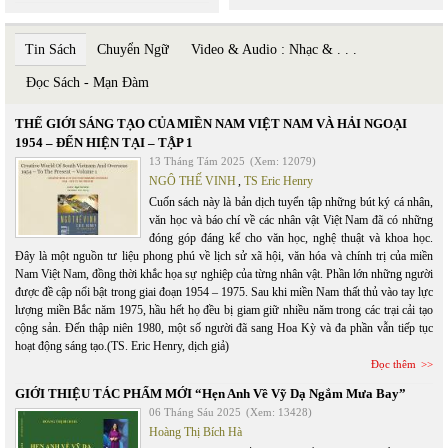
Tin Sách
Chuyển Ngữ
Video & Audio : Nhạc & . . .
Đọc Sách - Mạn Đàm
THẾ GIỚI SÁNG TẠO CỦA MIỀN NAM VIỆT NAM VÀ HẢI NGOẠI
1954 – ĐẾN HIỆN TẠI – TẬP 1
13 Tháng Tám 2025
(Xem: 12079)
NGÔ THẾ VINH
,
TS Eric Henry
Cuốn sách này là bản dịch tuyển tập những bút ký cá nhân,
văn học và báo chí về các nhân vật Việt Nam đã có những
đóng góp đáng kể cho văn học, nghệ thuật và khoa học.
Đây là một nguồn tư liệu phong phú về lịch sử xã hội, văn hóa và chính trị của miền
Nam Việt Nam, đồng thời khắc họa sự nghiệp của từng nhân vật. Phần lớn những người
được đề cập nổi bật trong giai đoạn 1954 – 1975. Sau khi miền Nam thất thủ vào tay lực
lượng miền Bắc năm 1975, hầu hết họ đều bị giam giữ nhiều năm trong các trại cải tạo
cộng sản. Đến thập niên 1980, một số người đã sang Hoa Kỳ và đa phần vẫn tiếp tục
hoạt động sáng tạo.(TS. Eric Henry, dịch giả)
Đọc thêm
GIỚI THIỆU TÁC PHẨM MỚI “Hẹn Anh Về Vỹ Dạ Ngắm Mưa Bay”
06 Tháng Sáu 2025
(Xem: 13428)
Hoàng Thị Bích Hà