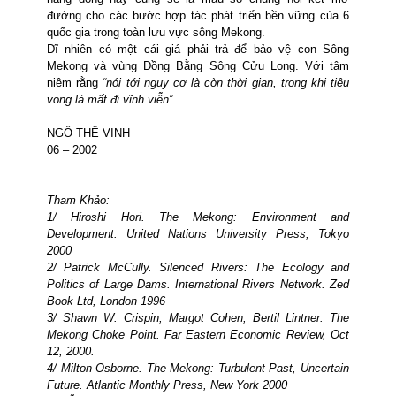
đường cho các bước hợp tác phát triển bền vững của 6
quốc gia trong toàn lưu vực sông
Mekong
.
Dĩ nhiên có một cái giá phải trả để bảo vệ con Sông
Mekong và vùng Đồng Bằng Sông Cửu Long. Với tâm
niệm rằng
“nói tới nguy cơ là còn thời gian, trong khi tiêu
vong là mất đi vĩnh viễn”.
NGÔ
THẾ
VINH
06 – 2002
Tham Khảo:
1/ Hiroshi Hori. The
Mekong
: Environment and
Development. United
Nations
University
Press, Tokyo
2000
2/ Patrick McCully. Silenced Rivers: The Ecology and
Politics of Large Dams. International Rivers Network. Zed
Book Ltd,
London
1996
3/ Shawn W. Crispin, Margot Cohen, Bertil Lintner. The
Mekong
Choke Point. Far Eastern Economic Review, Oct
12, 2000.
4/ Milton Osborne. The
Mekong
: Turbulent Past, Uncertain
Future. Atlantic Monthly Press, New York 2000