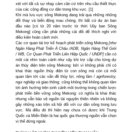
xét với tất cả sự nhạy cảm căn cứ trên nhu cầu thiết thực
của các cộng đồng cư dân trong khu vực. [1]
Khi mà lưu vực sông
Mekong
đang trải qua những những
đổi thay và biến động mau chóng, thì bất cứ dự án ban
đầu nào [có từ 20 năm trước từ thời Uûy ban Sông
Mekong] cũng cần phải những cải đổi để thích nghi với
điều kiện hoàn cảnh mới.
Các cơ quan tài trợ kế hoạch phát triển sông Mekong
[như
Ngân Hàng Phát Triển Á Châu /ADB, Ngân Hàng Thế Giới
/ WB, Cơ Quan Phát Triển Liên Hiệp Quốc / UNDP]
cần có
một cái nhìn toàn cảnh như vậy khi trợ cấp cho từng dự
án thủy điện trên sông Mekong: bởi vì không phải chỉ có
khai thác nguồn thủy điện từ con sông mà còn cả mối
quan tâm tới các vấn đề thủy lợi, nông lâm /
agriforestry,
ngư nghiệp và giao thông; cũng không thể không quan tâm
tới ảnh hưởng trên sinh cảnh môi trường trong chiến lược
phát triển bền vững sông Mekong: có nghĩa là khai thác
nhưng vẫn bảo vệ nguồn tài nguyên thiên nhiên và không
gây những xáo trộn xã hội đối với cư dân sông trong lưu
vực. Mà điều đó thì hiện nay chưa có được khi Trung
Quốc và Miến Điện là hai quốc gia thượng nguồn vẫn chọn
vị thế đứng ngoài.