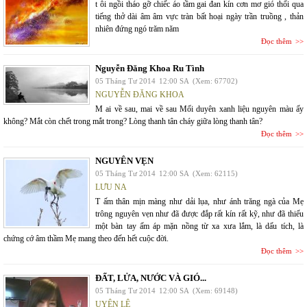
t ôi ngồi tháo gỡ chiếc áo tầm gai đan kín cơn mơ gió thổi qua
tiếng thở dài âm âm vực tràn bất hoại ngày trần truồng , thản
nhiên đứng ngó trăm năm
Đọc thêm
Nguyễn Đăng Khoa Ru Tình
05 Tháng Tư 2014
12:00 SA
(Xem: 67702)
NGUYỄN ĐĂNG KHOA
M ai về sau, mai về sau Mối duyên xanh liệu nguyên màu ấy
không? Mắt còn chết trong mắt trong? Lòng thanh tân cháy giữa lòng thanh tân?
Đọc thêm
NGUYÊN VẸN
05 Tháng Tư 2014
12:00 SA
(Xem: 62115)
LƯU NA
T ấm thân mịn màng như dải lụa, như ánh trăng ngà của Mẹ
trông nguyên vẹn như đã được đắp rất kín rất kỹ, như đã thiếu
một bàn tay ấm áp mặn nồng từ xa xưa lắm, là dấu tích, là
chứng cớ âm thầm Mẹ mang theo đến hết cuộc đời.
Đọc thêm
ĐẤT, LỬA, NƯỚC VÀ GIÓ...
05 Tháng Tư 2014
12:00 SA
(Xem: 69148)
UYÊN LÊ