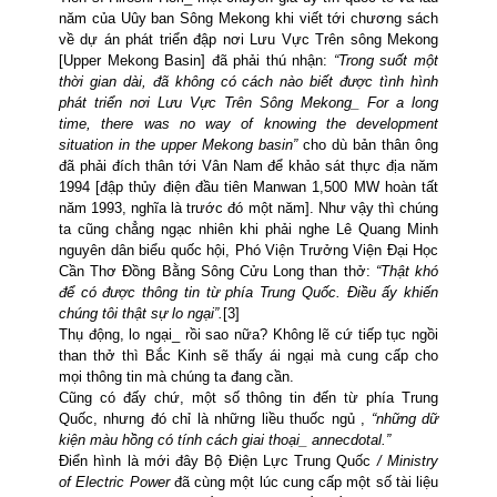
năm của Uûy ban Sông Mekong khi viết tới chương sách
về dự án phát triển đập nơi Lưu Vực Trên sông Mekong
[Upper Mekong Basin] đã phải thú nhận:
“Trong suốt một
thời gian
dài, đã không có cách nào biết được tình hình
phát triển nơi Lưu Vực Trên Sông Mekong_ For a long
time, there was no way of knowing the development
situation in the upper Mekong basin”
cho dù bản thân ông
đã phải đích thân tới Vân Nam để khảo sát thực địa năm
1994 [đập thủy điện đầu tiên Manwan 1,500 MW hoàn tất
năm 1993, nghĩa là trước đó một năm].
Như vậy thì chúng
ta cũng chẳng ngạc nhiên khi phải nghe Lê Quang Minh
nguyên dân biểu quốc hội, Phó Viện Trưởng Viện Đại Học
Cần Thơ Đồng Bằng Sông Cửu Long than thở:
“Thật khó
để có được thông tin từ phía Trung Quốc. Điều ấy khiến
chúng tôi thật sự lo ngại”.
[3]
Thụ động, lo ngại_ rồi sao nữa? Không lẽ cứ tiếp tục ngồi
than thở thì Bắc Kinh sẽ thấy ái ngại mà cung cấp cho
mọi thông tin mà chúng ta đang cần.
Cũng có đấy chứ,
một số thông tin đến từ phía Trung
Quốc, nhưng đó chỉ là những liều thuốc ngủ ,
“những dữ
kiện màu hồng có tính cách giai thoại_ annecdotal.”
Điển hình
là mới đây Bộ Điện Lực Trung Quốc
/ Ministry
of Electric Power
đã cùng một lúc cung cấp một số tài liệu