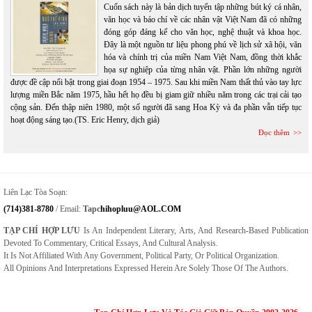
Cuốn sách này là bản dịch tuyển tập những bút ký cá nhân,
văn học và báo chí về các nhân vật Việt Nam đã có những
đóng góp đáng kể cho văn học, nghệ thuật và khoa học.
Đây là một nguồn tư liệu phong phú về lịch sử xã hội, văn
hóa và chính trị của miền Nam Việt Nam, đồng thời khắc
họa sự nghiệp của từng nhân vật. Phần lớn những người
được đề cập nổi bật trong giai đoạn 1954 – 1975. Sau khi miền Nam thất thủ vào tay lực
lượng miền Bắc năm 1975, hầu hết họ đều bị giam giữ nhiều năm trong các trại cải tạo
cộng sản. Đến thập niên 1980, một số người đã sang Hoa Kỳ và đa phần vẫn tiếp tục
hoạt động sáng tạo.(TS. Eric Henry, dịch giả)
Đọc thêm
Liên Lạc Tòa Soạn:
(714)381-8780
/ Email:
Tapc
Hihopluu@AOL.COM
TẠP CHÍ HỢP LƯU
Is An Independent Literary, Arts, And Research-Based Publication
Devoted To Commentary, Critical Essays, And Cultural Analysis.
It Is Not Affiliated With Any Government, Political Party, Or Political Organization.
All Opinions And Interpretations Expressed Herein Are Solely Those Of The Authors.