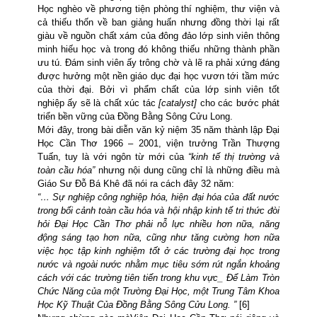
Học
nghèo về phương tiện phòng thí nghiệm, thư viện và
cả thiếu thốn về ban giảng huấn nhưng đồng thời lại rất
giàu về nguồn chất xám của đông đảo lớp sinh viên thông
minh hiếu học và trong đó không thiếu những thành phần
ưu tú. Đám sinh viên ấy
trông chờ và lẽ ra phải xứng đáng
được hưởng một nền giáo dục đại học vươn tới tầm mức
của thời đại. Bởi vì phẩm chất của lớp sinh viên tốt
nghiệp ấy sẽ là chất xúc tác
[catalyst]
cho các bước phát
triển bền vững của Đồng Bằng Sông Cửu Long.
Mới đây, trong bài diễn văn kỷ niệm 35 năm thành lập Đại
Học Cần Thơ 1966 – 2001, viện trưởng Trần Thượng
Tuấn, tuy là với ngôn từ mới của
“kinh tế thị trường và
toàn cầu hóa”
nhưng nội dung cũng chỉ là những điều mà
Giáo Sư Đỗ Bá Khê đã nói ra cách đây 32 năm:
“… Sự nghiệp công nghiệp hóa, hiện đại hóa của đất nước
trong bối cảnh toàn cầu hóa và hội nhập kinh tế tri thức đòi
hỏi Đại Học Cần Thơ phải nỗ lực nhiều hơn nữa, năng
động sáng tạo hơn nữa, cũng như tăng cường hơn nữa
việc học tập kinh nghiệm tốt ở các trường đại học trong
nước và ngoài nước nhằm mục tiêu sớm rút ngắn khoảng
cách với các trường tiên tiến trong khu vực_
Để Làm Tròn
Chức Năng của một Trường Đại Học, một Trung Tâm Khoa
Học Kỹ Thuật Của Đồng Bằng Sông Cửu Long. ”
[6]