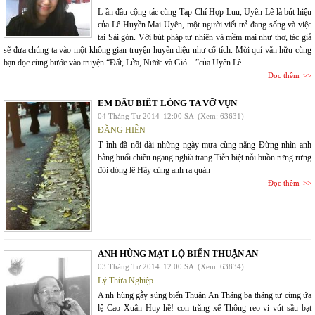
L ần đầu cộng tác cùng Tạp Chí Hợp Luu, Uyên Lê là bút hiệu
của Lê Huyền Mai Uyên, một người viết trẻ đang sống và việc
tại Sài gòn. Với bút pháp tự nhiên và mềm mại như thơ, tác giả
sẽ đưa chúng ta vào một không gian truyện huyền diệu như cổ tích. Mời quí văn hữu cùng
bạn đọc cùng bước vào truyện “Đất, Lửa, Nước và Gió…”của Uyên Lê.
Đọc thêm
EM ĐÂU BIẾT LÒNG TA VỠ VỤN
04 Tháng Tư 2014
12:00 SA
(Xem: 63631)
ĐẶNG HIỀN
T ình đã nối dài những ngày mưa cùng nắng Đừng nhìn anh
bằng buổi chiều ngang nghĩa trang Tiễn biệt nỗi buồn rưng rưng
đôi dòng lệ Hãy cùng anh ra quán
Đọc thêm
ANH HÙNG MẠT LỘ BIỂN THUẬN AN
03 Tháng Tư 2014
12:00 SA
(Xem: 63834)
Lý Thừa Nghiệp
A nh hùng gẫy súng biển Thuận An Tháng ba tháng tư cùng ứa
lệ Cao Xuân Huy hề! con trăng xế Thông reo vi vút sầu bạt