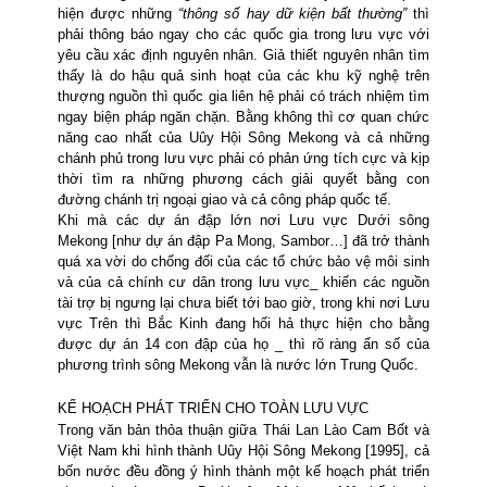
hiện được những
“thông số hay dữ kiện bất thường”
thì
phải thông báo ngay cho các quốc gia trong lưu vực với
yêu cầu xác định nguyên nhân. Giả thiết nguyên nhân tìm
thấy là do hậu quả sinh hoạt của các khu kỹ nghệ trên
thượng nguồn thì quốc gia liên hệ phải có trách nhiệm tìm
ngay biện pháp ngăn chặn. Bằng không thì cơ quan chức
năng cao nhất của Uûy Hội Sông Mekong và cả những
chánh phủ trong lưu vực
phải có phản ứng tích cực và kịp
thời tìm ra những phương cách giải quyết bằng con
đường chánh trị ngoại giao và cả công pháp quốc tế.
Khi mà các dự án đập lớn nơi Lưu vực Dưới
sông
Mekong [như dự án đập Pa Mong, Sambor…] đã trở thành
quá xa vời do chống đối của các tổ chức bảo vệ môi sinh
và của cả chính cư dân trong lưu vực_ khiến các nguồn
tài trợ bị ngưng lại chưa biết tới bao giờ, trong khi nơi Lưu
vực Trên thì Bắc Kinh đang hối hả thực hiện cho bằng
được dự án 14 con đập của họ _ thì rõ ràng ẩn số của
phương trình sông Mekong vẫn là nước lớn Trung Quốc.
KẾ HOẠCH PHÁT TRIỂN CHO TOÀN LƯU VỰC
Trong văn bản thỏa thuận giữa Thái Lan Lào Cam Bốt và
Việt Nam khi hình thành Uûy Hội Sông Mekong [1995], cả
bốn nước đều đồng ý hình thành một kế hoạch phát triển