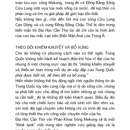
toàn lưu vực sông Mekong
_
trong đó có Đồng Bằng Sông
Cửu Long một vựa lúa nuôi sống cả nước, để kịp thời có
phản ứng và tìm ra giải pháp để giới hạn tổn thất.
Nếu không làm gì, chờ đến khi mà con sông Cửu Long
Cạn Dòng và cả vùng Đồng Bằng Châu Thổ
bị dìm trong
biển mặn thì Đại Học Cần Thơ lúc đó chỉ còn là hình ảnh
của con tàu mắc cạn trên Biển Mặn Aral của Trung Á.
THEO DÕI KHIẾM KHUYẾT VÀ BỔ XUNG
Cho dù không có phương cách nào có thể ngăn Trung
Quốc không tiến hành kế hoạch điện khí hóa vĩ đại của họ
nhưng ở một chừng mực nào đó thì
“những khiếm khuyết
và thiếu an toàn trong mỗi dự án xây đập của Trung Quốc
phải được biết tới, để theo dõi và bổ sung.”
Hiển nhiên không thể thụ động ngồi chờ nguồn thông tin do
Trung Quốc tùy tiện
cung cấp mà vì lý do sống còn, chúng
ta phải hết sức chủ động đi tìm kiếm những gì mà chúng
ta cần biết_ đó là những dữ kiện khách quan. Điều ấy đòi
hỏi cho một chiến lược bảo vệ môi sinh với tầm nhìn xa,
với một đội ngũ chuyên viên không chỉ có trình độ mà còn
có lòng thiết tha với công việc chuyên môn của họ.
Đại Học Cần Thơ với Phân Khoa Sông Mekong sẽ là một
“think tank”
một trung tâm nghiên cứu giảng dạy và là