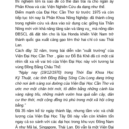
thí nghiệm lớn ra sao để có thể dàn trải ra cho ngần ấy
Phân Khoa và các Viện Nghiên Cứu đa dạng như thế.
Điểm mạnh của Đại Học Cần Thơ từ trước 1975 và còn
tiếp tục tới nay là Phân Khoa Nông Nghiệp: đã thành công
trong nghiên cứu và đưa vào sử dụng các giống lúa Thần
Nông mới với khả năng tăng sản và tăng vụ_ mà nông dân
ĐBSCL đã đặt tên cho là lúa Honda khiến Việt Nam trở
thành quốc gia xuất cảng gạo lớn thứ hai chỉ có sau Thái
Lan.
Cách đây 32 năm, trong bài diễn văn “xuất trường” của
Viện Đại Học Cần Thơ , giáo sư
Đỗ Bá Khê đã có một cái
nhìn rất xa về vai trò của Viện Đại Học này với tương lai
vùng Đồng Bằng Châu Thổ:
“Ngày nay (19/12/1970)
trong Thời Đại Khoa Học
Kỹ
Thuật, các tỉnh Đồng Bằng Sông Cửu Long đang trông
chờ nơi ánh sáng soi đường của Viện Đại Học Cần Thơ và
ước mơ một chân trời mới, tô điểm bằng những cành lúa
vàng nặng trĩu, những mảnh vườn hoa quả oằn cây, dân
cư thơ thới, một cộng đồng
trù phú trong một xã hội công
bằng.”
Đã 35 năm kể từ ngày thành lập, nhưng tầm vóc và chất
lượng của Viện Đại Học Tây Đô này vẫn còn khiêm tốn
ngay cả so sánh với các đại học trong khu vực Đông Nam
Á như
Mã lai, Singapore, Thái Lan. Đó vẫn là một Viện Đại