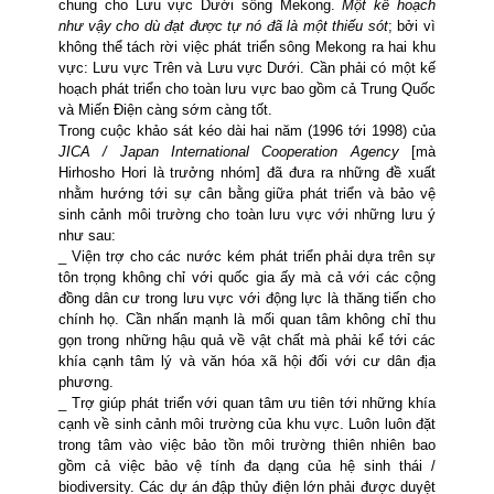
chung cho Lưu vực Dưới sông Mekong.
Một kế hoạch
như vậy cho dù đạt được tự nó đã là một thiếu sót
; bởi vì
không thể tách rời việc phát triển sông
Mekong
ra hai khu
vực: Lưu vực Trên và Lưu vực Dưới. Cần phải có một kế
hoạch phát triển cho toàn lưu vực bao gồm cả Trung Quốc
và Miến Điện càng sớm càng tốt.
Trong cuộc khảo sát kéo dài hai năm (1996 tới 1998) của
JICA / Japan International Cooperation Agency
[mà
Hirhosho Hori là trưởng nhóm] đã đưa ra những đề xuất
nhằm hướng tới sự cân bằng giữa phát triển và bảo vệ
sinh cảnh môi trường cho toàn lưu vực với những lưu ý
như sau:
_ Viện trợ cho các nước kém phát triển phải dựa trên sự
tôn trọng không chỉ với quốc gia ấy mà cả với các cộng
đồng dân cư
trong lưu vực với động lực là thăng tiến cho
chính họ. Cần nhấn mạnh là mối quan tâm không chỉ thu
gọn trong những hậu quả về vật chất mà phải kể tới các
khía cạnh tâm lý và văn hóa xã hội đối với cư dân địa
phương.
_ Trợ giúp phát triển với quan tâm ưu tiên tới những khía
cạnh về sinh cảnh môi trường của khu vực. Luôn luôn đặt
trong tâm vào việc bảo tồn môi trường thiên nhiên
bao
gồm cả việc bảo vệ tính đa dạng của hệ sinh thái /
biodiversity. Các dự án đập thủy điện lớn phải được duyệt