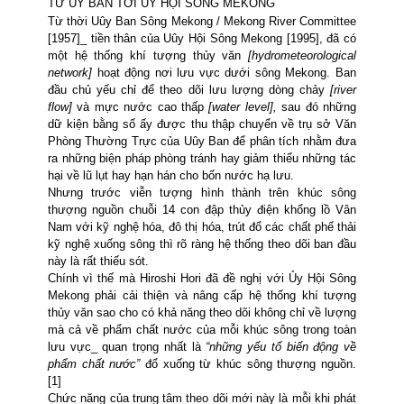
TỪ ỦY BAN TỚI ỦY HỘI SÔNG
MEKONG
Từ thời Uûy Ban Sông Mekong / Mekong River Committee
[1957]_ tiền thân của Uûy Hội Sông Mekong [1995], đã có
một hệ thống khí tượng thủy văn
[hydrometeorological
network]
hoạt động nơi lưu vực dưới sông Mekong. Ban
đầu chủ yếu chỉ để theo dõi lưu lượng dòng chảy
[river
flow]
và mực nước cao thấp
[water level],
sau đó những
dữ kiện bằng số ấy được thu thập chuyển về
trụ sở Văn
Phòng Thường Trực của Uûy Ban để phân tích nhằm đưa
ra những biện pháp phòng tránh hay giảm thiểu những tác
hại về lũ lụt hay hạn hán cho bốn nước hạ lưu.
Nhưng trước viễn tượng hình thành trên khúc sông
thượng nguồn chuỗi 14 con đập thủy điện khổng lồ Vân
Nam với kỹ nghệ hóa, đô thị hóa, trút đổ các chất phế thải
kỹ nghệ xuống sông thì rõ ràng hệ thống theo dõi ban đầu
này là rất thiếu sót.
Chính vì thế mà Hiroshi Hori đã đề nghị với Ủy Hội Sông
Mekong phải
cải thiện và nâng cấp hệ thống khí tượng
thủy văn sao cho có khả năng theo dõi không chỉ về lượng
mà cả về phẩm chất nước của mỗi khúc sông trong toàn
lưu vực_ quan trọng nhất là
“những yếu tố biến động về
phẩm chất nước”
đổ xuống từ
khúc sông thượng nguồn.
[1]
Chức năng của trung tâm theo dõi mới này là mỗi khi phát