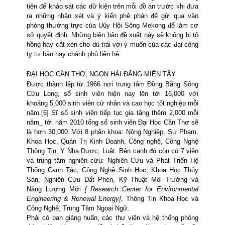
tiện
để khảo sát các dữ kiện trên mỗi đồ án trước khi đưa
ra những nhận xét và ý kiến phê phán để gửi qua văn
phòng thường trực của Uûy Hội Sông Mekong để làm cơ
sở quyết định. Những biên bản đề xuất này sẽ không bị tô
hồng hay cắt xén cho dù trái với ý muốn của các đại công
ty tư bản hay chánh phủ liên hệ.
ĐẠI HỌC
CẦN THƠ, NGỌN HẢI ĐĂNG MIỀN TÂY
Được thành lập từ 1966 nơi trung tâm Đồng Bằng Sông
Cửu Long, số sinh viên hiện nay lên tới 16,000 với
khoảng
5,000 sinh viên cử nhân và cao học tốt nghiệp mỗi
năm.[6]
Sĩ số sinh viên tiếp tục gia tăng thêm 2,000 mỗi
năm_ tới năm 2010 tổng số sinh viên Đại Học Cần Thơ sẽ
là hơn 30,000. Với 8 phân khoa: Nông Nghiệp, Sư Phạm,
Khoa Học, Quản Trị Kinh Doanh, Công nghệ, Công Nghệ
Thông Tin, Y Nha Dược, Luật. Bên cạnh đó còn có 7 viện
và trung tâm nghiên cứu: Nghiên Cứu và Phát Triển Hệ
Thống Canh Tác, Công Nghệ Sinh Học, Khoa Học Thủy
Sản, Nghiên Cứu Đất Phèn, Kỹ Thuật Môi Trường và
Năng Lượng Mới
[
Research Center for Environmental
Engineering & Renewal Energy]
, Thông Tin Khoa Học và
Công Nghệ, Trung Tâm Ngoại Ngữ.
Phải có ban giảng huấn, các thư viện và hệ thống phòng