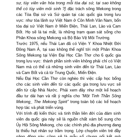
sự, tùy viên văn hóa trong mỗi tòa đại sứ, tại sao không
thể có tùy viên môi sinh ?]
đặc trách sông Mekong trong
các Tòa Đại sứ và Sứ quán tại các quốc gia trong lưu
vực: như tòa lãnh sự Việt Nam ở Côn Minh Vân Nam, bốn
tòa đại sứ Việt Nam ở Miến Điện, Thái
Lan, Lào và Cam
Bốt. Họ sẽ là tai mắt, là những trạm quan sát sống cho
Phân Khoa sông Mekong và Bộ Bảo Vệ Môi Trường.
Trước 1975, nếu Thái Lan đã có Viện Y Khoa Nhiệt Đới
Đông Nam Á, tại sao không thể nghĩ tới một Phân Khoa
Sông Mekong tại Viện Đại Học Cần Thơ cho 6 quốc gia
trong lưu vực:
thành phần sinh viên không phải chỉ có Việt
Nam mà có thể cả những sinh viên đến từ
Thái Lan, Lào
và Cam Bốt và cả từ Trung Quốc, Miến Điện.
Nếu Đại Học Cần Thơ còn nghèo thì việc cấp học bổng
cho các sinh viên đến từ các quốc gia trong lưu vực sẽ
đến từ cấp Nhà Nước. Phải xem đây như
một kế hoạch
đầu tư dài hạn và rất ý nghĩa cho
“Một Tinh Thần Sông
Mekong_ The Mekong Spirit”
trong toàn bộ các kế hoạch
hợp tác và phát triển vùng
.
Với trình độ kiến thức và tinh thần liên đới của đám sinh
viên đa quốc gia này sẽ là nguồn chất xám bổ sung cho
Ủy Hội Sông Mekong, cho các chính phủ địa phương
đang
bị thiếu hụt nhân sự trầm trọng. Lớp chuyên viên trẻ đầy
năng động này cũng sẽ là mẫu số chung nối kết
mở