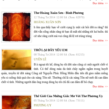
Đọc thêm
Thơ Hoàng Xuân Sơn - Bình Phương
12 Tháng Tư 2014
12:00 SA
(Xem: 62970)
HOÀNG XUÂN SƠN
h ôm qua thấy bạn về cười cụng ly một cái hỏi đời ra răng? thì
đời vẫn sống nhăn răng từ bạn đi mất nhì nhằng tới lui buồn. thì
cứ nhe răng cười mà vui cũng đã lệ rơi trùng trùng
Đọc thêm
TRỞ LẠI ĐÂY YÊU EM
08 Tháng Tư 2014
12:00 SA
(Xem: 61215)
UYÊN LÊ
B à ngoại tôi kể, dòng họ tôi đời nào cũng có một người chết vì
tình. Có thể dòng máu đa tình chảy ngấm ngầm trong huyết
quản, truyền từ đời nàng Công nữ Nguyễn Phúc Hồng Miên đầu tiên đã gieo mầm mống
yêu si cuồng thái quá cho các nàng Tôn nữ. Thường chỉ là các nàng Tôn nữ mới đủ can đảm
chết vì tình. Những người đàn ông trong dòng họ tôi chỉ đủ can đảm để bỏ chạy.
Đọc thêm
Thế Giới Của Những Giấc Mơ Với Thơ Phương Uy
05 Tháng Tư 2014
12:00 SA
(Xem: 73111)
PHƯƠNG UY