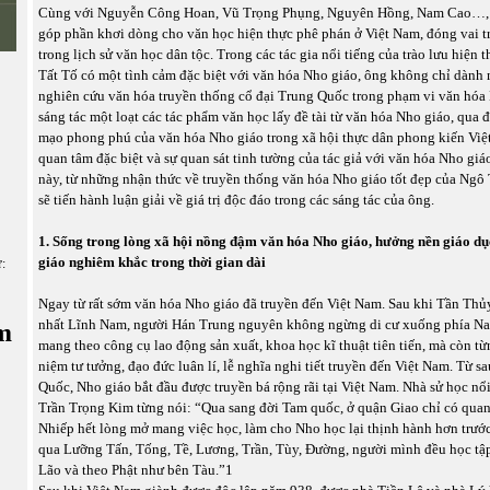
Cùng với Nguyễn Công Hoan, Vũ Trọng Phụng, Nguyên Hồng, Nam Cao…, 
góp phần khơi dòng cho văn học hiện thực phê phán ở Việt Nam, đóng vai t
trong lịch sử văn học dân tộc. Trong các tác gia nổi tiếng của trào lưu hiện
Tất Tố có một tình cảm đặc biệt với văn hóa Nho giáo, ông không chỉ dành 
nghiên cứu văn hóa truyền thống cổ đại Trung Quốc trong phạm vi văn hóa
sáng tác một loạt các tác phẩm văn học lấy đề tài từ văn hóa Nho giáo, qua đ
mạo phong phú của văn hóa Nho giáo trong xã hội thực dân phong kiến Việt
quan tâm đặc biệt và sự quan sát tinh tường của tác giả với văn hóa Nho giá
này, từ những nhận thức về truyền thống văn hóa Nho giáo tốt đẹp của Ngô 
sẽ tiến hành luận giải về giá trị độc đáo trong các sáng tác của ông.
1. Sống trong lòng xã hội nồng đậm văn hóa Nho giáo, hưởng nền giáo d
giáo nghiêm khắc trong thời gian dài
ữ:
Ngay từ rất sớm văn hóa Nho giáo đã truyền đến Việt Nam. Sau khi Tần Th
nhất Lĩnh Nam, người Hán Trung nguyên không ngừng di cư xuống phía Na
m
mang theo công cụ lao động sản xuất, khoa học kĩ thuật tiên tiến, mà còn t
niệm tư tưởng, đạo đức luân lí, lễ nghĩa nghi tiết truyền đến Việt Nam. Từ s
Quốc, Nho giáo bắt đầu được truyền bá rộng rãi tại Việt Nam. Nhà sử học nổ
Trần Trọng Kim từng nói: “Qua sang đời Tam quốc, ở quận Giao chỉ có quan 
Nhiếp hết lòng mở mang việc học, làm cho Nho học lại thịnh hành hơn trước 
qua Lưỡng Tấn, Tống, Tề, Lương, Trần, Tùy, Đường, người mình đều học tập
Lão và theo Phật như bên Tàu.”1