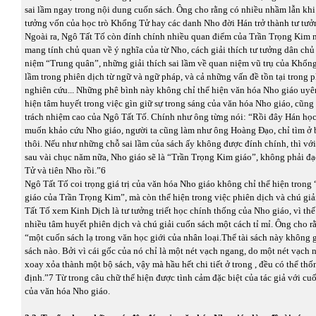
sai lầm ngay trong nội dung cuốn sách. Ông cho rằng có nhiều nhầm lẫn kh
tưởng vốn của học trò Khổng Tử hay các danh Nho đời Hán trở thành tư tư
Ngoài ra, Ngô Tất Tố còn đính chính nhiều quan điểm của Trần Trọng Kim n
mang tính chủ quan về ý nghĩa của từ Nho, cách giải thích tư tưởng dân chủ
niệm “Trung quân”, những giải thích sai lầm về quan niệm vũ trụ của Khổng
lầm trong phiên dịch từ ngữ và ngữ pháp, và cả những vấn đề tồn tại trong
nghiên cứu... Những phê bình này không chỉ thể hiện văn hóa Nho giáo uyê
hiện tâm huyết trong việc gìn giữ sự trong sáng của văn hóa Nho giáo, cũng
trách nhiệm cao của Ngô Tất Tố. Chính như ông từng nói: “Rồi đây Hán học s
muốn khảo cứu Nho giáo, người ta cũng làm như ông Hoàng Đạo, chỉ tìm ở
thôi. Nếu như những chỗ sai lầm của sách ấy không được đính chính, thì vớ
sau vài chục năm nữa, Nho giáo sẽ là “Trần Trọng Kim giáo”, không phải đ
Tử và tiên Nho rồi.”6
Ngô Tất Tố coi trọng giá trị của văn hóa Nho giáo không chỉ thể hiện trong
giáo của Trần Trọng Kim”, mà còn thể hiện trong việc phiên dịch và chú gi
Tất Tố xem Kinh Dịch là tư tưởng triết học chính thống của Nho giáo, vì thế 
nhiều tâm huyết phiên dịch và chú giải cuốn sách một cách tỉ mỉ. Ông cho r
“một cuốn sách lạ trong văn học giới của nhân loại.Thể tài sách này không
sách nào. Bởi vì cái gốc của nó chỉ là một nét vạch ngang, do một nét vạch 
xoay xỏa thành một bộ sách, vậy mà hầu hết chi tiết ở trong , đều có thể thốn
định.”7 Từ trong câu chữ thể hiện được tình cảm đặc biệt của tác giả với cu
của văn hóa Nho giáo.