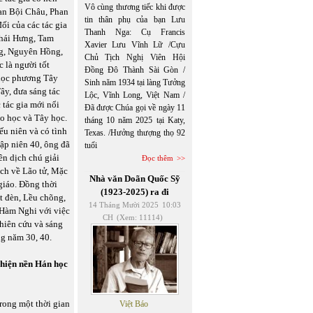
Vô cùng thương tiếc khi được
an Bội Châu, Phan
tin thân phụ của bạn Lưu
ối của các tác gia
Thanh Nga: Cụ Francis
Khái Hưng, Tam
Xavier Lưu Vĩnh Lữ /Cựu
ng, Nguyên Hồng,
Chủ Tịch Nghị Viên Hội
 là người tốt
Đồng Đô Thành Sài Gòn /
 học phương Tây
Sinh năm 1934 tại làng Tưởng
ây, đưa sáng tác
Lộc, Vĩnh Long, Việt Nam /
 tác gia mới nổi
Đã được Chúa gọi về ngày 11
o học và Tây học.
tháng 10 năm 2025 tại Katy,
ếu niên và có tình
Texas. /Hưởng thượng thọ 92
ập niên 40, ông đã
tuổi
ên dịch chú giải
Đọc thêm
ách về Lão tử, Mặc
Nhà văn Doãn Quốc Sỹ
giáo. Đồng thời
(1923-2025) ra đi
ắt đèn, Lều chõng,
14 Tháng Mười 2025
10:03
 Hàm Nghi với việc
CH
(Xem: 11114)
hiên cứu và sáng
ng năm 30, 40.
ể hiện nền Hán học
rong một thời gian
Việt Báo