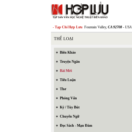
- Tạp Chí Hợp Lưu
Fountain Valley,
CA 92708
- USA
THỂ LOẠI
Biên Khảo
Truyện Ngắn
Bài Mới
Tiểu Luận
Thơ
Phỏng Vấn
Ký / Tùy Bút
Chuyển Ngữ
Đọc Sách - Mạn Đàm