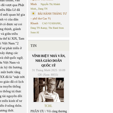
hậu thuẫn, văn
Minh
Nguyễn Thị Khánh
o đã vượt qua Phật
Minh
,
Dang TN
triều Hậu Lê đã
BÀI HÀNH THÁNG TƯ
cố mối quan hệ gia
– phổ thơ Cao Vị
ành vi của dân
Khanh
CAO VỊ KHANH
,
ờ có được sự coi
Dang TN &amp; The Band from
ng thịnh, giành
Suno AI
 và giữa triều
ữa thế kỉ XIX, Tam
i Việt Nam.”2
TIN
 sự phát triển ở
 xây dựng các
VĨNH BIỆT NHÀ VĂN,
 và chữ quốc ngữ,
NHÀ GIÁO DOÃN
ữa Việt Nam và
QUỐC SỸ
ác kỳ thi hương.
31 Tháng Mười 2025
10:09
m một bước tăng
CH
(Xem: 8855)
XX đã là “mặt trời
ho giáo đã có lịch
óa truyền thống
n thống trị thực
ng tài nguyên dồi
 triển kinh tế tư
iến ở nông thôn.
TCHL
ương thời.
PHÂN ƯU / Vô cùng thương