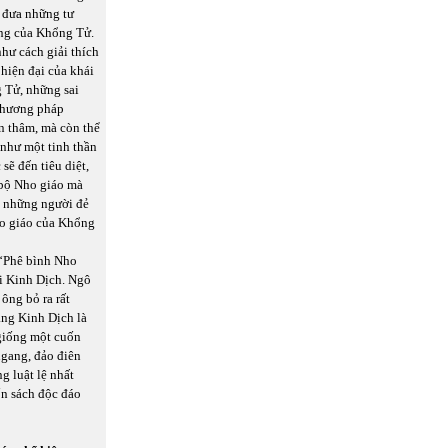
i đưa những tư
ởng của Khổng Tử.
hư cách giải thích
 hiện đại của khái
 Tử, những sai
 phương pháp
n thâm, mà còn thể
 như một tinh thần
ẽ đến tiêu diệt,
 bộ Nho giáo mà
i những người đẻ
ạo giáo của Khổng
 “Phê bình Nho
ải Kinh Dịch. Ngô
ông bỏ ra rất
ằng Kinh Dịch là
 giống một cuốn
ngang, đảo điên
g luật lệ nhất
ốn sách độc đáo