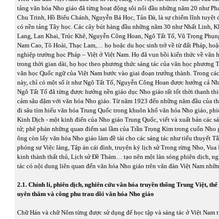
tảng văn hóa Nho giáo đã từng hoạt động sôi nổi đầu những năm 20 như Ph
Chu Trinh, Hồ Biểu Chánh, Nguyễn Bá Học, Tản Đà, là sự chiếm lĩnh tuyệt đ
có nền tảng Tây học. Các cây bút hàng đầu những năm 30 như Nhất Linh, 
Lang, Lan Khai, Trúc Khê, Nguyễn Công Hoan, Ngô Tất Tố, Vũ Trọng Phụ
Nam Cao, Tô Hoài, Thạc Lam,… họ hoặc du học sinh trở về từ đất Pháp, hoặc
nghiệp trường học Pháp – Việt ở Việt Nam. Họ đã vun bồi kiến thức về văn
trong thời gian dài, họ học theo phương thức sáng tác của văn học phương T
văn học Quốc ngữ của Việt Nam bước vào giai đoạn trưởng thành. Trong các
này, chỉ có một số ít như Ngô Tất Tố, Nguyễn Công Hoan được hưởng cả Nh
Ngô Tất Tố đã từng được hưởng nền giáo dục Nho giáo rất tốt thời thanh thi
cảm sâu đậm với văn hóa Nho giáo. Từ năm 1923 đến những năm đầu của th
đi sâu tìm hiểu văn hóa Trung Quốc trong khuôn khổ văn hóa Nho giáo, phi
Kinh Dịch - một kinh điển của Nho giáo Trung Quốc, viết và xuất bản các s
tử; phê phán những quan điểm sai lầm của Trần Trọng Kim trong cuốn Nho 
ông còn lấy văn hóa Nho giáo làm đề tài cho các sáng tác như tiểu thuyết T
phóng sự Việc làng, Tập án cái đình, truyện ký lịch sử Trong rừng Nho, Vua
kinh thành thất thủ, Lịch sử Đề Thám… tạo nên một làn sóng phiên dịch, ng
tác có nội dung liên quan đến văn hóa Nho giáo trên văn đàn Việt Nam nhữ
2.1. Chỉnh lí, phiên dịch, nghiên cứu văn hóa truyền thống Trung Việt, th
uyên thâm và công phu trau dồi văn hóa Nho giáo
Chữ Hán và chữ Nôm từng được sử dụng để học tập và sáng tác ở Việt Nam t