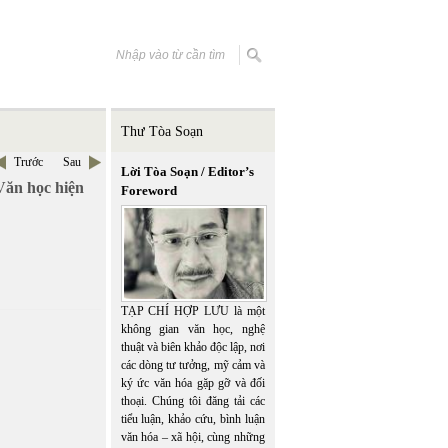
Thư Tòa Soạn
Trước
Sau
Lời Tòa Soạn / Editor’s
Văn học hiện
Foreword
TẠP CHÍ HỢP LƯU là một
không gian văn học, nghệ
thuật và biên khảo độc lập, nơi
các dòng tư tưởng, mỹ cảm và
ký ức văn hóa gặp gỡ và đối
thoại. Chúng tôi đăng tải các
tiểu luận, khảo cứu, bình luận
văn hóa – xã hội, cùng những