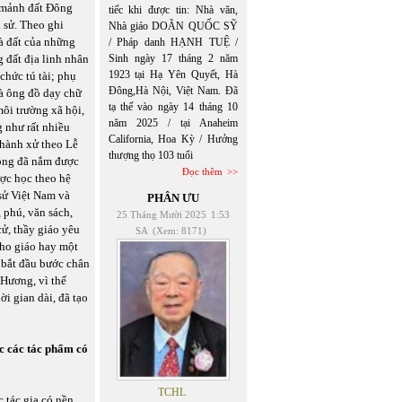
g mảnh đất Đông
tiếc khi được tin: Nhà văn,
 sử. Theo ghi
Nhà giáo DOÃN QUỐC SỸ
là đất của những
/ Pháp danh HẠNH TUỆ /
 đất địa linh nhân
Sinh ngày 17 tháng 2 năm
1923 tại Hạ Yên Quyết, Hà
chức tú tài; phụ
Đông,Hà Nội, Việt Nam. Đã
à ông đồ dạy chữ
tạ thế vào ngày 14 tháng 10
ôi trường xã hội,
năm 2025 / tại Anaheim
 như rất nhiều
California, Hoa Kỳ / Hưởng
 hành xử theo Lễ
thượng thọ 103 tuổi
 ông đã nắm được
Đọc thêm
ược học theo hệ
 sử Việt Nam và
PHÂN ƯU
 phú, văn sách,
25 Tháng Mười 2025
1:53
ử, thầy giáo yêu
SA
(Xem: 8171)
Nho giáo hay một
 bắt đầu bước chân
 Hương, vì thế
i gian dài, đã tạo
ác các tác phẩm có
TCHL
 tác gia có nền