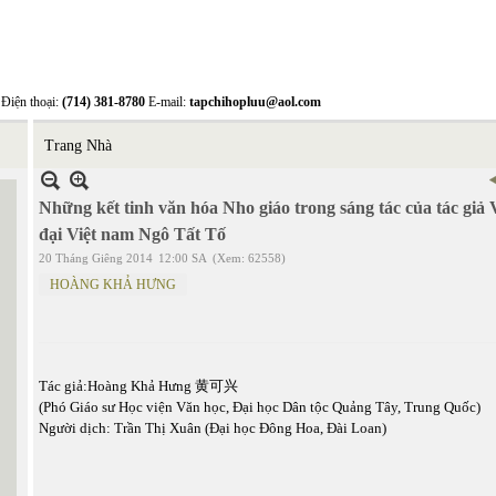
Điện thoại:
(714) 381-8780
E-mail:
tapchihopluu@aol.com
Trang Nhà
Những kết tinh văn hóa Nho giáo trong sáng tác của tác giả 
đại Việt nam Ngô Tất Tố
20 Tháng Giêng 2014
12:00 SA
(Xem: 62558)
HOÀNG KHẢ HƯNG
Tác giả:Hoàng Khả Hưng 黄可兴
(Phó Giáo sư Học viện Văn học, Đại học Dân tộc Quảng Tây, Trung Quốc)
Người dịch: Trần Thị Xuân (Đại học Đông Hoa, Đài Loan)