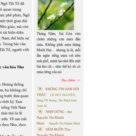
Ngô Tất Tố đã
rò quan trọng
 thực phê phán, Ngô
một thời gian dài
 Nho giáo, mà còn
ó tái hiện diện
Tháng Năm, Sài Gòn vừa
 Nam, thể hiện sự
chớm những cơn mưa đầu
o. Trong bài văn
mùa. Không phải mưa tháng
Tất Tố, người viết
Mười Hai… nhưng lạ là, mỗi
lần nghe tiếng mưa rơi trên
mái phố, mình lại nhớ đến một
bài thơ cũ— như thể ký ức có
ục văn hóa Nho
mùa riêng của nó.
Đọc thêm
ủy Hoàng thống
KHÔNG TIN ANH NÓI
m, họ không chỉ
THẬT
LÊ DUY NGUYÊN
,
ừng bước đưa quan
Dang TN &amp; The Band from
au thời kỳ Tam
Suno AI
i tiếng Việt Nam
NHỊP DỪNG - thơ
thái thú là Sĩ
Nguyễn Thị Khánh
nữa. Về sau trải
Minh
Nguyễn Thị Khánh Minh
 theo Nho, theo
NÉM BUỒN Thơ
Nguyễn Thị Khánh