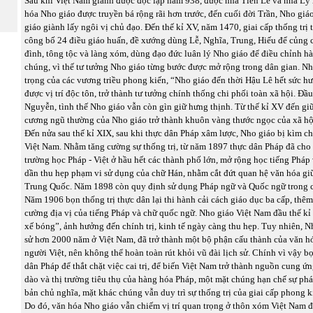
Sau khi Việt Nam giành được độc lập năm 938, được nhà Tiền Lê và nhà Lý 
hóa Nho giáo được truyền bá rộng rãi hơn trước, đến cuối đời Trần, Nho giá
giáo giành lấy ngôi vị chủ đạo. Đến thế kỉ XV, năm 1470, giai cấp thống trị 
công bố 24 điều giáo huấn, đề xướng dùng Lễ, Nghĩa, Trung, Hiếu để củng 
đình, tông tộc và làng xóm, dùng đạo đức luân lý Nho giáo để điều chỉnh h
chúng, vì thế tư tưởng Nho giáo từng bước được mở rộng trong dân gian. Nh
trọng của các vương triều phong kiến, “Nho giáo đến thời Hậu Lê hết sức hư
được vị trí độc tôn, trở thành tư tưởng chính thống chi phối toàn xã hội. Đầu
Nguyễn, tình thế Nho giáo vẫn còn gìn giữ hưng thịnh. Từ thế kỉ XV đến gi
cương ngũ thường của Nho giáo trở thành khuôn vàng thước ngọc của xã hộ
Đến nửa sau thế kỉ XIX, sau khi thực dân Pháp xâm lược, Nho giáo bị kìm chế
Việt Nam. Nhằm tăng cường sự thống trị, từ năm 1897 thực dân Pháp đã cho
trường học Pháp - Việt ở hầu hết các thành phố lớn, mở rộng học tiếng Pháp
dần thu hẹp phạm vi sử dụng của chữ Hán, nhằm cắt đứt quan hệ văn hóa gi
Trung Quốc. Năm 1898 còn quy định sử dụng Pháp ngữ và Quốc ngữ trong c
Năm 1906 bọn thống trị thực dân lại thi hành cải cách giáo dục ba cấp, thê
cường địa vị của tiếng Pháp và chữ quốc ngữ. Nho giáo Việt Nam đầu thế kỉ 
xế bóng”, ảnh hưởng đến chính trị, kinh tế ngày càng thu hẹp. Tuy nhiên, N
sử hơn 2000 năm ở Việt Nam, đã trở thành một bộ phận cấu thành của văn h
người Việt, nên không thể hoàn toàn rút khỏi vũ đài lịch sử. Chính vì vậy bọ
dân Pháp để thắt chặt việc cai trị, để biến Việt Nam trở thành nguồn cung ứ
dào và thị trường tiêu thụ của hàng hóa Pháp, một mặt chúng hạn chế sự phát
bản chủ nghĩa, mặt khác chúng vẫn duy trì sự thống trị của giai cấp phong k
Do đó, văn hóa Nho giáo vẫn chiếm vị trí quan trọng ở thôn xóm Việt Nam đ