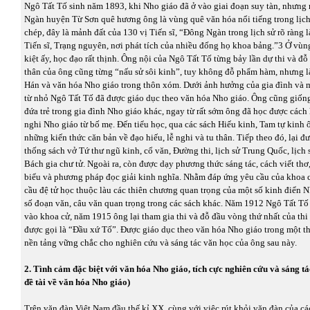
Ngô Tất Tố sinh năm 1893, khi Nho giáo đã ở vào giai đoạn suy tàn, nhưn
Ngàn huyện Từ Sơn quê hương ông là vùng quê văn hóa nổi tiếng trong lịch
chép, đây là mảnh đất của 130 vị Tiến sĩ, “Đông Ngàn trong lịch sử rõ ràng 
Tiến sĩ, Trạng nguyên, nơi phát tích của nhiều đống họ khoa bảng.”3 Ở vùng
kiệt ấy, học đạo rất thịnh. Ông nội của Ngô Tất Tố từng bảy lần dự thi và đỗ 
thân của ông cũng từng “nấu sử sôi kinh”, tuy không đỗ phẩm hàm, nhưng l
Hán và văn hóa Nho giáo trong thôn xóm. Dưới ảnh hưởng của gia đình và m
từ nhỏ Ngô Tất Tố đã được giáo dục theo văn hóa Nho giáo. Ông cũng giống
đứa trẻ trong gia đình Nho giáo khác, ngay từ rất sớm ông đã học được cách
nghi Nho giáo từ bố mẹ. Đến tiểu học, qua các sách Hiếu kinh, Tam tự kinh
những kiến thức căn bản về đạo hiếu, lễ nghi và tu thân. Tiếp theo đó, lại đ
thống sách vở Tứ thư ngũ kinh, cổ văn, Đường thi, lịch sử Trung Quốc, lịch
Bách gia chư tử. Ngoài ra, còn được dạy phương thức sáng tác, cách viết thơ,
biểu và phương pháp đọc giải kinh nghĩa. Nhằm đáp ứng yêu cầu của khoa c
cầu đệ tử học thuộc làu các thiên chương quan trọng của một số kinh điển 
số đoạn văn, câu văn quan trọng trong các sách khác. Năm 1912 Ngô Tất Tố
vào khoa cử, năm 1915 ông lại tham gia thi và đỗ đầu vòng thứ nhất của thi
được gọi là “Đầu xứ Tố”. Được giáo dục theo văn hóa Nho giáo trong một thờ
nền tảng vững chắc cho nghiên cứu và sáng tác văn học của ông sau này.
2. Tình cảm đặc biệt với văn hóa Nho giáo, tích cực nghiên cứu và sáng t
đề tài về văn hóa Nho giáo)
Trên văn đàn Việt Nam đầu thế kỉ XX, cùng với việc rút khỏi văn đàn của các