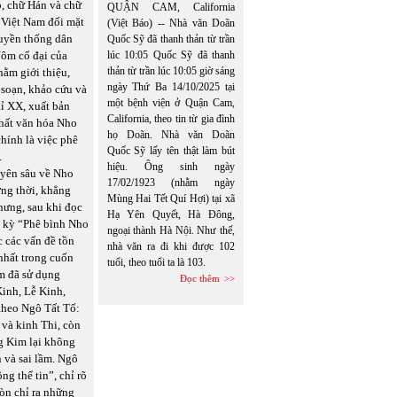
p, chữ Hán và chữ
QUẬN CAM, California
a Việt Nam đối mặt
(Việt Báo) -- Nhà văn Doãn
ruyền thống dân
Quốc Sỹ đã thanh thản từ trần
Nôm cổ đại của
lúc 10:05 Quốc Sỹ đã thanh
thản từ trần lúc 10:05 giờ sáng
hằm giới thiệu,
ngày Thứ Ba 14/10/2025 tại
n soạn, khảo cứu và
một bệnh viện ở Quận Cam,
kỉ XX, xuất bản
California, theo tin từ gia đình
chất văn hóa Nho
họ Doãn. Nhà văn Doãn
hính là việc phê
Quốc Sỹ lấy tên thật làm bút
.
hiệu. Ông sinh ngày
uyên sâu về Nho
17/02/1923 (nhằm ngày
ơng thời, khẳng
Mùng Hai Tết Quí Hợi) tại xã
hưng, sau khi đọc
Hạ Yên Quyết, Hà Đông,
ài kỳ “Phê bình Nho
ngoại thành Hà Nội. Như thế,
 các vấn đề tồn
nhà văn ra đi khi được 102
nhất trong cuốn
tuổi, theo tuổi ta là 103.
im đã sử dụng
Đọc thêm
inh, Lễ Kinh,
heo Ngô Tất Tố:
và kinh Thi, còn
ng Kim lại không
n và sai lầm. Ngô
ng thể tin”, chỉ rõ
òn chỉ ra những