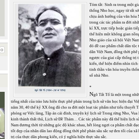
Tóm tắt: Sinh ra trong một gi
thống Nho học, ngay từ rất s
chịu ảnh hưởng của văn hóa N
trong các tác phẩm ra đời nh
kỉ XX, trực tiếp hoặc gián ti
thể hiện một không gian nồn
Nho giáo của xã hội Việt Nam
đó đề cao phẩm chất dân tộc 
dân Việt Nam, đồng thời phê
ngược của giai cấp thống trị
kiến, thể hiện điểm nhìn tích 
tinh thần văn hóa truyền thố
số nhà Nho.
*
N
gô Tất Tố là một trong nhữ
tiếng nhất của trào lưu hiện thực phê phán trong lịch sử văn học hiện đại V
năm 30, 40 thế kỷ XX ông đã cho ra đời một loạt tác phẩm như tiểu thuyết T
phóng sự Việc làng, Tập án cái đình, truyện ký lịch sử Trong rừng Nho, Vua
kinh thành thất thủ, Lịch sử Đề Thám… Các tác phẩm này đã thể hiện lịch s
Nam đương thời từ những góc độ khác nhau, hết lòng ngợi ca phẩm chất đạ
tốt đẹp của nhân dân lao động đồng thời phê phán sâu sắc sự đen tối của xã
trị của thực dân phong kiến, có ý nghĩa hiện thực sâu sắc.