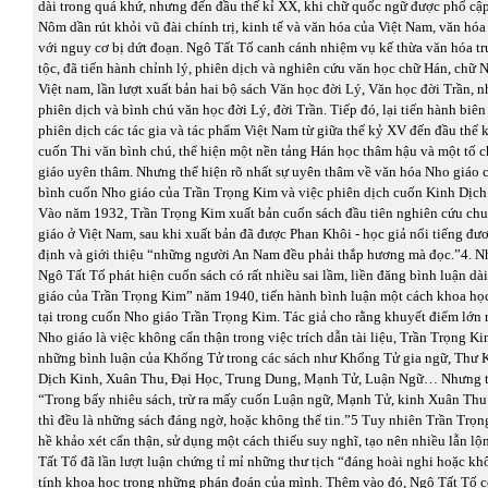
dài trong quá khứ, nhưng đến đầu thế kỉ XX, khi chữ quốc ngữ được phổ cậ
Nôm dần rút khỏi vũ đài chính trị, kinh tế và văn hóa của Việt Nam, văn hó
với nguy cơ bị dứt đoạn. Ngô Tất Tố canh cánh nhiệm vụ kế thừa văn hóa t
tộc, đã tiến hành chỉnh lý, phiên dịch và nghiên cứu văn học chữ Hán, chữ 
Việt nam, lần lượt xuất bản hai bộ sách Văn học đời Lý, Văn học đời Trần, n
phiên dịch và bình chú văn học đời Lý, đời Trần. Tiếp đó, lại tiến hành biê
phiên dịch các tác gia và tác phẩm Việt Nam từ giữa thế kỷ XV đến đầu thế 
cuốn Thi văn bình chú, thể hiện một nền tảng Hán học thâm hậu và một tố 
giáo uyên thâm. Nhưng thể hiện rõ nhất sự uyên thâm về văn hóa Nho giáo c
bình cuốn Nho giáo của Trần Trọng Kim và việc phiên dịch cuốn Kinh Dịch
Vào năm 1932, Trần Trọng Kim xuất bản cuốn sách đầu tiên nghiên cứu ch
giáo ở Việt Nam, sau khi xuất bản đã được Phan Khôi - học giả nổi tiếng đư
định và giới thiệu “những người An Nam đều phải thắp hương mà đọc.”4. N
Ngô Tất Tố phát hiện cuốn sách có rất nhiều sai lầm, liền đăng bình luận d
giáo của Trần Trọng Kim” năm 1940, tiến hành bình luận một cách khoa học
tại trong cuốn Nho giáo Trần Trọng Kim. Tác giả cho rằng khuyết điểm lớn 
Nho giáo là việc không cẩn thận trong việc trích dẫn tài liệu, Trần Trọng K
những bình luận của Khổng Tử trong các sách như Khổng Tử gia ngữ, Thư K
Dịch Kinh, Xuân Thu, Đại Học, Trung Dung, Mạnh Tử, Luận Ngữ… Nhưng t
“Trong bấy nhiêu sách, trừ ra mấy cuốn Luận ngữ, Mạnh Tử, kinh Xuân Thu 
thì đều là những sách đáng ngờ, hoặc không thể tin.”5 Tuy nhiên Trần Trọ
hề khảo xét cẩn thận, sử dụng một cách thiếu suy nghĩ, tạo nên nhiều lẫn lộ
Tất Tố đã lần lượt luận chứng tỉ mỉ những thư tịch “đáng hoài nghi hoặc khô
tính khoa học trong những phán đoán của mình. Thêm vào đó, Ngô Tất Tố c