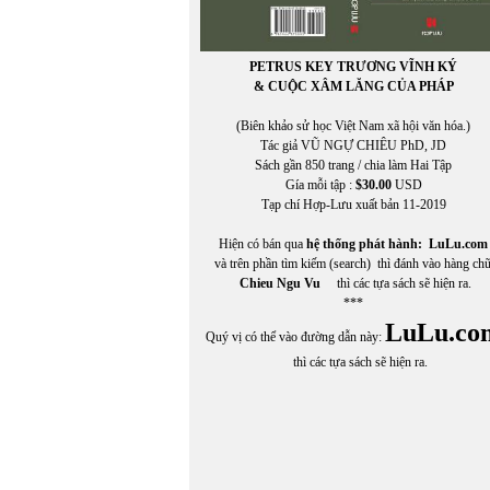
PETRUS KEY TRƯƠNG VĨNH KÝ
& CUỘC XÂM LĂNG CỦA PHÁP
(Biên khảo sử học Việt Nam xã hội văn hóa.)
Tác giả VŨ NGỰ CHIÊU PhD, JD
Sách gần 850 trang / chia làm Hai Tập
Gía mỗi tập :
$30.00
USD
Tạp chí Hợp-Lưu xuất bản 11-2019
Hiện có bán qua
hệ thống phát hành:
LuLu.com
và trên phần tìm kiếm (search) thì đánh vào hàng ch
Chieu Ngu Vu
thì các tựa sách sẽ hiện ra.
***
LuLu.co
Quý vị có thể vào đường dẫn này:
thì các tựa sách sẽ hiện ra.