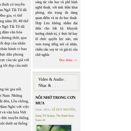
sáng tác văn học và phê bình
a đình có truyền
nghệ thuật, với tinh thần khai
ớm Ngô Tất Tố đã
phóng, tôn trọng đa dạng
ho gia, vì thế
quan điểm và tự do học thuật.
ững năm 30, 40 thế
Hợp Lưu không nhằm đại
ếp Ngô Tất Tố đã
diện cho bất kỳ khuynh
g đậm văn hóa
hướng chính trị, ý thức hệ hay
 đương thời, qua
tổ chức quyền lực nào, mà
tốt đẹp của nhân
xem trọng tiếng nói cá nhân,
 phán hành vi bạo
chiều sâu suy tư và giá trị của
 thực dân phong
chữ nghĩa
cực của tác giả với
Đọc thêm
ng tốt đẹp của một
Video & Audio :
Nhạc & . . .
ng tác gia nổi
iệt Nam. Những
NỖI NHỚ TRONG CƠN
ắt đèn, Lều chõng,
MƯA
 Hàm Nghi với việc
(Xem: 3651)
LÊ DUY NGUYÊN
,
ử và văn hóa Việt
Dang TN &amp; The Band from
o đức truyền thống
Suno AI
 hội dưới sự thống