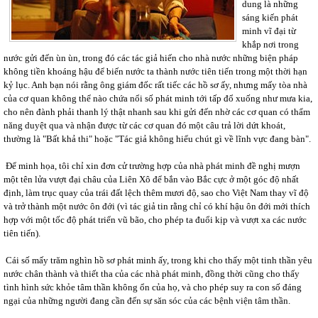
dung là những
sáng kiến phát
minh vĩ đại từ
khắp nơi trong
nước gửi đến ùn ùn, trong đó các tác giả hiến cho nhà nước những biện pháp
không tiền khoáng hậu để biến nước ta thành nước tiên tiến trong một thời hạn
kỷ lục. Anh bạn nói rằng ông giám đốc rất tiếc các hồ sơ ấy, nhưng mấy tòa nhà
của cơ quan không thể nào chứa nổi số phát minh tới tấp đổ xuống như mưa kia,
cho nên đành phải thanh lý thật nhanh sau khi gửi đến nhờ các cơ quan có thẩm
năng duyệt qua và nhận được từ các cơ quan đó một câu trả lời dứt khoát,
thường là "Bất khả thi" hoặc "Tác giả không hiểu chút gì về lĩnh vực đang bàn".
Để minh họa, tôi chỉ xin đơn cử trường hợp của nhà phát minh đề nghị mượn
một tên lửa vượt đại châu của Liên Xô để bắn vào Bắc cực ở một góc độ nhất
định, làm trục quay của trái đất lệch thêm mươi độ, sao cho Việt Nam thay vĩ độ
và trở thành một nước ôn đới (vì tác giả tin rằng chỉ có khí hậu ôn đới mới thích
hợp với một tốc độ phát triển vũ bão, cho phép ta đuổi kịp và vượt xa các nước
tiên tiến).
Cái số mấy trăm nghìn hồ sơ phát minh ấy, trong khi cho thấy một tinh thần yêu
nước chân thành và thiết tha của các nhà phát minh, đồng thời cũng cho thấy
tình hình sức khỏe tâm thần không ổn của họ, và cho phép suy ra con số đáng
ngại của những người đang cần đến sự săn sóc của các bệnh viện tâm thần.