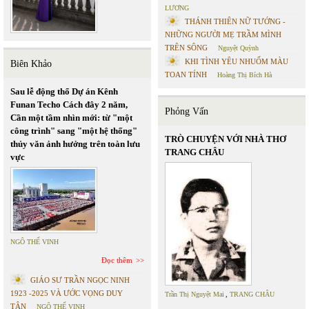
LƯƠNG
THÁNH THIÊN NỮ TƯỚNG -
NHỮNG NGƯỜI MẸ TRẦM MÌNH
TRÊN SÔNG
Nguyệt Quỳnh
KHI TÌNH YÊU NHUỐM MÀU
Biên Khảo
TOAN TÍNH
Hoàng Thị Bích Hà
Sau lễ động thổ Dự án Kênh
Funan Techo Cách đây 2 năm,
Phỏng Vấn
Cần một tầm nhìn mới: từ "một
công trình" sang "một hệ thống"
TRÒ CHUYỆN VỚI NHÀ THƠ
thủy văn ảnh hưởng trên toàn lưu
TRANG CHÂU
vực
NGÔ THẾ VINH
Đọc thêm
GIÁO SƯ TRẦN NGỌC NINH
1923 -2025 VÀ ƯỚC VỌNG DUY
Trần Thị Nguyệt Mai
,
TRANG CHÂU
TÂN
NGÔ THẾ VINH