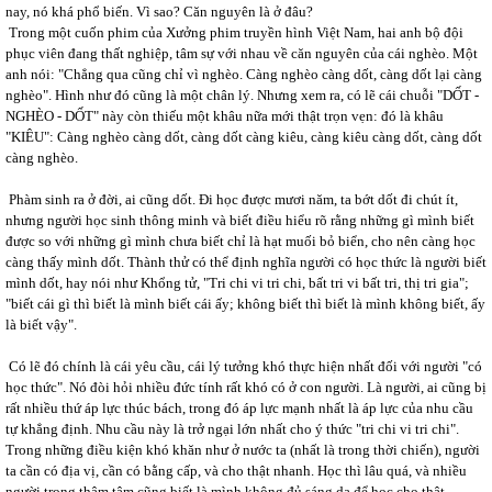
nay, nó khá phổ biến. Vì sao? Căn nguyên là ở đâu?
Trong một cuốn phim của Xưởng phim truyền hình Việt Nam, hai anh bộ đội
phục viên đang thất nghiệp, tâm sự với nhau về căn nguyên của cái nghèo. Một
anh nói: "Chẳng qua cũng chỉ vì nghèo. Càng nghèo càng dốt, càng dốt lại càng
nghèo". Hình như đó cũng là một chân lý. Nhưng xem ra, có lẽ cái chuỗi "DỐT -
NGHÈO - DỐT" này còn thiếu một khâu nữa mới thật trọn vẹn: đó là khâu
"KIÊU": Càng nghèo càng dốt, càng dốt càng kiêu, càng kiêu càng dốt, càng dốt
càng nghèo.
Phàm sinh ra ở đời, ai cũng dốt. Đi học được mươi năm, ta bớt dốt đi chút ít,
nhưng người học sinh thông minh và biết điều hiểu rõ rằng những gì mình biết
được so với những gì mình chưa biết chỉ là hạt muối bỏ biển, cho nên càng học
càng thấy mình dốt. Thành thử có thể định nghĩa người có học thức là người biết
mình dốt, hay nói như Khổng tử, "Tri chi vi tri chi, bất tri vi bất tri, thị tri gia";
"biết cái gì thì biết là mình biết cái ấy; không biết thì biết là mình không biết, ấy
là biết vậy".
Có lẽ đó chính là cái yêu cầu, cái lý tưởng khó thực hiện nhất đối với người "có
học thức". Nó đòi hỏi nhiều đức tính rất khó có ở con người. Là người, ai cũng bị
rất nhiều thứ áp lực thúc bách, trong đó áp lực mạnh nhất là áp lực của nhu cầu
tự khẳng định. Nhu cầu này là trở ngại lớn nhất cho ý thức "tri chi vi tri chi".
Trong những điều kiện khó khăn như ở nước ta (nhất là trong thời chiến), người
ta cần có địa vị, cần có bằng cấp, và cho thật nhanh. Học thì lâu quá, và nhiều
người trong thâm tâm cũng biết là mình không đủ sáng dạ để học cho thật