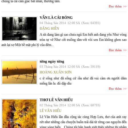
chúng ta cái cảm giác bất nhẫn, thương tâm.
Đọc thêm
VẪN LÀ CÁI BÓNG
04 Tháng Sáu 2014
12:00 SA
(Xem: 64391)
ĐẶNG HIỀN
A nh đang làm gì sao chưa ngủ Em biết anh đang yêu Như vòng
tròn tự vẽ Như cởi truồng tắm với vòi sen Em không ghen sao
anh lại sợ Một bề mặt phi lý của đêm...
Đọc thêm
từng ngày từng
03 Tháng Sáu 2014
12:00 SA
(Xem: 59119)
HOÀNG XUÂN SƠN
c ứ sống như đã sống cứ rầu như đã vui cám ơn người dăm
mống lân la. đủ dập dìu
Đọc thêm
THƠ LÊ VĂN HIẾU
02 Tháng Sáu 2014
12:00 SA
(Xem: 68793)
LÊ VĂN HIẾU
Lê Văn Hiếu lần đầu cộng tác cùng Hợp Lưu, thơ của anh ray
rứt như những câu chuyện buồn trải dài từ rừng cao nguyên đến
vùng sóng biển…Chúng tôi hân hạnh giới thiệu những thi phẩm