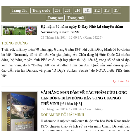
Trang đầu
Trang trước
208
209
210
211
212
213
214
Trang sau
Trang cuối
Kỷ niệm 70 năm ngày D-Day Nhớ lại chuyến thăm
Normandy 5 năm trước
05 Tháng Sáu 2014
12:00 SA
(Xem: 64225)
TRÙNG DƯƠNG
T uần rồi, nhân kỷ niệm 70 năm ngày 6 tháng 6 năm 1944 khi quân Đồng Minh đổ bộ chiếm
bờ biển Normandy để từ đó tiến vào giải phóng Âu Châu đang bị Đức Quốc Xã chiếm
đóng, hệ thống truyền hình PBS chiếu một loạt phim tài liệu liên hệ, trong số đó tôi có dịp
xem hai phim, đó là “D-Day 360” do Windfall Films của Anh Quốc sản xuất dưới quyền
đạo diễn của Ian Duncan; và phim “D-Day’s Sunken Secrets” do NOVA thuộc PBS thực
hiện.
Đọc thêm
VÀI HÀNG MẠN ĐÀM VỀ TÁC PHẨM CỬU LONG
CẠN DÒNG BIỂN ĐÔNG DẬY SÓNG CỦA NGÔ
THẾ VINH [tái bản kỳ 3]
05 Tháng Sáu 2014
12:00 SA
(Xem: 61442)
DOHAMIDE ĐỖ HẢI MINH
D ohamide là một tên tuổi quen thuộc trên báo Bách Khoa trước
1975, chuyên khảo về lịch sử và văn minh Chàm. Đã xuất bản