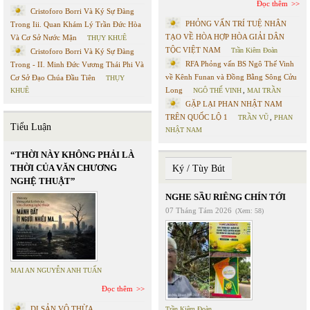
Đọc thêm
Cristoforo Borri Và Ký Sự Đàng
PHỎNG VẤN TRÍ TUỆ NHÂN
Trong Iii. Quan Khám Lý Trần Đức Hòa
TẠO VỀ HÒA HỢP HÒA GIẢI DÂN
Và Cơ Sở Nước Mặn
THỤY KHUÊ
TỘC VIỆT NAM
Trần Kiêm Đoàn
Cristoforo Borri Và Ký Sự Đàng
RFA Phỏng vấn BS Ngô Thế Vinh
Trong - II. Minh Đức Vương Thái Phi Và
về Kênh Funan và Đồng Bằng Sông Cửu
Cơ Sở Đạo Chúa Đầu Tiên
THỤY
Long
KHUÊ
NGÔ THẾ VINH
,
MAI TRẦN
GẶP LẠI PHAN NHẬT NAM
TRÊN QUỐC LỘ 1
TRẦN VŨ
,
PHAN
Tiểu Luận
NHẬT NAM
“THỜI NÀY KHÔNG PHẢI LÀ
THỜI CỦA VĂN CHƯƠNG
Ký / Tùy Bút
NGHỆ THUẬT”
NGHE SẦU RIÊNG CHÍN TỚI
07 Tháng Tám 2026
(Xem: 58)
MAI AN NGUYỄN ANH TUẤN
Đọc thêm
DI SẢN VÔ THỪA
Trần Kiêm Đoàn