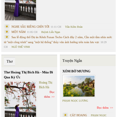
NGHE SẦU RIÊNG CHÍN TỚI
11:11 CH
Trần Kiêm Đoàn
MỘT NĂM
11:05 CH
Huỳnh Liễu Ngạn
Sau lễ động thổ Dự án Kênh Funan Techo Cách đây 2 năm, Cần một tầm nhìn mới:
từ "một công trình" sang "một hệ thống" thủy văn ảnh hưởng trên toàn lưu vực
10:29
CH
NGÔ THẾ VINH
Truyện Ngắn
Thơ
XÓM BỜ MƯƠNG
Thơ Hoàng Thị Bích Hà - Mùa Đi
Qua Ký Ức
Hoàng Thị
Bích Hà
Đọc
thêm
PHẠM NGỌC LƯƠNG
Đọc thêm
CÁT HOANG
PHẠM NGỌC