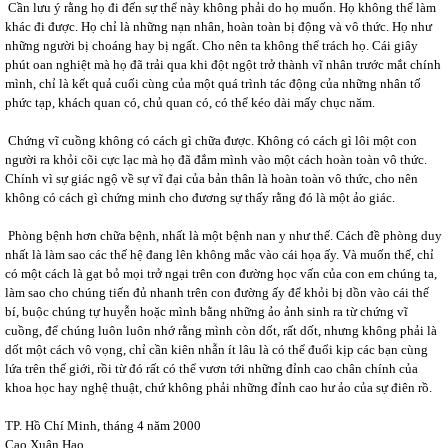
Cần lưu ý rằng họ đi đến sự thể này không phải do họ muốn. Họ không thể làm
khác đi được. Họ chỉ là những nạn nhân, hoàn toàn bị động và vô thức. Họ như
những người bị choáng hay bị ngất. Cho nên ta không thể trách họ. Cái giây
phút oan nghiệt mà họ đã trải qua khi đột ngột trở thành vĩ nhân trước mắt chính
mình, chỉ là kết quả cuối cùng của một quá trình tác động của những nhân tố
phức tạp, khách quan có, chủ quan có, có thể kéo dài mấy chục năm.
Chứng vĩ cuồng không có cách gì chữa được. Không có cách gì lôi một con
người ra khỏi cõi cực lạc mà họ đã đắm mình vào một cách hoàn toàn vô thức.
Chính vì sự giác ngộ về sự vĩ đại của bản thân là hoàn toàn vô thức, cho nên
không có cách gì chứng minh cho đương sự thấy rằng đó là một ảo giác.
Phòng bệnh hơn chữa bệnh, nhất là một bệnh nan y như thế. Cách đề phòng duy
nhất là làm sao các thế hệ đang lên không mắc vào cái họa ấy. Và muốn thế, chỉ
có một cách là gạt bỏ mọi trở ngại trên con đường học vấn của con em chúng ta,
làm sao cho chúng tiến đủ nhanh trên con đường ấy để khỏi bị dồn vào cái thế
bí, buộc chúng tự huyễn hoặc mình bằng những ảo ảnh sinh ra từ chứng vĩ
cuồng, để chúng luôn luôn nhớ rằng mình còn dốt, rất dốt, nhưng không phải là
dốt một cách vô vọng, chỉ cần kiên nhẫn ít lâu là có thể đuổi kịp các bạn cùng
lứa trên thế giới, rồi từ đó rất có thể vươn tới những đỉnh cao chân chính của
khoa học hay nghệ thuật, chứ không phải những đỉnh cao hư ảo của sự điên rồ.
TP. Hồ Chí Minh, tháng 4 năm 2000
Cao Xuân Hạo