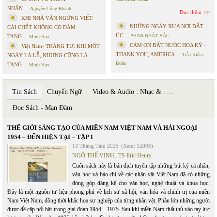
NHẬN
Nguyễn Công Khanh
Đọc thêm
KHI NHÀ VĂN NGỪNG VIẾT:
NHỮNG NGÀY XƯA NƠI ĐẤT
CÁI CHẾT KHÔNG CÓ ĐÁM
ÚC
PHAN NHẬT BẮC
TANG
Minh Hạo
CÁM ƠN ĐẤT NƯỚC HOA KỲ -
Việt Nam- THÁNG TƯ: KHI MỘT
THANK YOU, AMERICA
Trần Kiêm
NGÀY LÀ LỄ, NHƯNG CŨNG LÀ
Đoàn
TANG
Minh Hạo
Tin Sách
Chuyển Ngữ
Video & Audio : Nhạc & . . .
Đọc Sách - Mạn Đàm
THẾ GIỚI SÁNG TẠO CỦA MIỀN NAM VIỆT NAM VÀ HẢI NGOẠI
1954 – ĐẾN HIỆN TẠI – TẬP 1
13 Tháng Tám 2025
(Xem: 12093)
NGÔ THẾ VINH
,
TS Eric Henry
Cuốn sách này là bản dịch tuyển tập những bút ký cá nhân,
văn học và báo chí về các nhân vật Việt Nam đã có những
đóng góp đáng kể cho văn học, nghệ thuật và khoa học.
Đây là một nguồn tư liệu phong phú về lịch sử xã hội, văn hóa và chính trị của miền
Nam Việt Nam, đồng thời khắc họa sự nghiệp của từng nhân vật. Phần lớn những người
được đề cập nổi bật trong giai đoạn 1954 – 1975. Sau khi miền Nam thất thủ vào tay lực