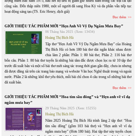
lượng miền Bắc năm 1975, hầu hết họ đều bị giam giữ nhiều năm trong các trại cải tạo
cộng sản. Đến thập niên 1980, một số người đã sang Hoa Kỳ và đa phần vẫn tiếp tục
hoạt động sáng tạo.(TS. Eric Henry, dịch giả)
Đọc thêm
GIỚI THIỆU TÁC PHẨM MỚI “Hẹn Anh Về Vỹ Dạ Ngắm Mưa Bay”
06 Tháng Sáu 2025
(Xem: 13434)
Hoàng Thị Bích Hà
Tập thơ “Hẹn Anh Về Vỹ Dạ Ngắm Mưa Bay” của Hoàng
Thị Bích Hà có hơn 180 bài thơ dài ngắn khác nhau được
chia làm 2 phần: Phần 1: 80 bài thơ, Phần 2: 116 bài thơ
bốn câu. Phần 1: 80 bài thơ tuyển là những bài tâm đắc được chọn lọc ra từ 10 tập thơ
trước đã xuất bản và một số bài thơ mới sáng tác trong thời gian gần đây, chưa in nhưng
đã được đăng tải trên các trang báo mạng và website Văn học Nghệ thuật trong và ngoài
nước. Phần 2 là những khổ thơ yêu thích, mỗi bài chỉ chon 4 câu trong số những bài thơ
đã xuất bản.
Đọc thêm
GIỚI THIỆU TÁC PHẨM MỚI “Hoa tím sầu đông” và “Hẹn anh về vĩ dạ
ngắm mưa bay”
29 Tháng Năm 2025
(Xem: 15255)
Hoàng Thị Bích Hà
Năm 2025 Hoàng Thị Bích Hà trình làng 2 tập thơ: “Hoa
tím sầu đông” (gồm 103 bài thơ) và “Hẹn anh về vĩ dạ
ngắm mưa bay” (Hơn 180 bài). Hai tập thơ này tuyển chọn