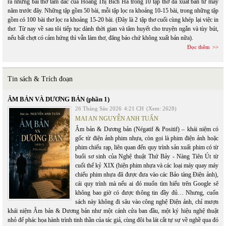
ra những bài thơ tâm đắc của Hoàng Thị Bích Hà trong 10 tập thơ đã xuất bản từ mấy
năm trước đây. Những tập gồm 50 bài, mỗi tập lọc ra khoảng 10-15 bài, trong những tập
gồm có 100 bài thơ lọc ra khoảng 15-20 bài. (Đây là 2 tập thơ cuối cùng khép lại việc in
thơ. Từ nay về sau tôi tiếp tục dành thời gian và tâm huyết cho truyện ngắn và tùy bút,
nếu bất chợt có cảm hứng thì vẫn làm thơ, đăng báo chứ không xuất bản nữa).
Đọc thêm
Tin sách & Trích đoạn
ÂM BẢN VÀ DƯƠNG BẢN (phần 1)
26 Tháng Sáu 2026
4:21 CH
(Xem: 2628)
MAI AN NGUYỄN ANH TUẤN
Âm bản & Dương bản (Négatif & Positif) – khái niệm có
gốc từ điện ảnh phim nhựa, còn gọi là phim điện ảnh hoặc
phim chiếu rạp, liên quan đến quy trình sản xuất phim có từ
buổi sơ sinh của Nghệ thuật Thứ Bảy - Nàng Tiên Út từ
cuối thế kỷ XIX (hiện phim nhựa và các loại máy quay máy
chiếu phim nhựa đã được đưa vào các Bảo tàng Điện ảnh),
cái quy trình mà nếu ai đó muốn tìm hiểu trên Google sẽ
không bao giờ có được thông tin đầy đủ… Nhưng, cuốn
sách này không đi sâu vào công nghệ Điện ảnh, chỉ mượn
khái niệm Âm bản & Dương bản như một cánh cửa ban đầu, một ký hiệu nghệ thuật
nhỏ để phác họa hành trình tinh thần của tác giả, cùng đôi ba lát cắt tự sự về nghề qua đó