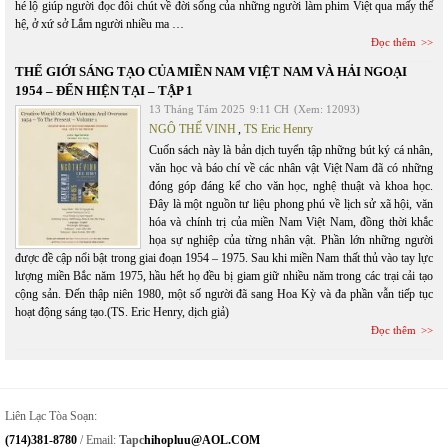
hé lộ giúp người đọc đôi chút về đời sống của những người làm phim Việt qua mấy thế
hệ, ở xứ sở Lắm người nhiều ma …
Đọc thêm
THẾ GIỚI SÁNG TẠO CỦA MIỀN NAM VIỆT NAM VÀ HẢI NGOẠI
1954 – ĐẾN HIỆN TẠI – TẬP 1
13 Tháng Tám 2025
9:11 CH
(Xem: 12093)
NGÔ THẾ VINH
,
TS Eric Henry
Cuốn sách này là bản dịch tuyển tập những bút ký cá nhân,
văn học và báo chí về các nhân vật Việt Nam đã có những
đóng góp đáng kể cho văn học, nghệ thuật và khoa học.
Đây là một nguồn tư liệu phong phú về lịch sử xã hội, văn
hóa và chính trị của miền Nam Việt Nam, đồng thời khắc
họa sự nghiệp của từng nhân vật. Phần lớn những người
được đề cập nổi bật trong giai đoạn 1954 – 1975. Sau khi miền Nam thất thủ vào tay lực
lượng miền Bắc năm 1975, hầu hết họ đều bị giam giữ nhiều năm trong các trại cải tạo
cộng sản. Đến thập niên 1980, một số người đã sang Hoa Kỳ và đa phần vẫn tiếp tục
hoạt động sáng tạo.(TS. Eric Henry, dịch giả)
Đọc thêm
Liên Lạc Tòa Soạn:
(714)381-8780
/ Email:
Tapc
Hihopluu@AOL.COM