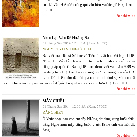
của Lê Văn Hiếu đến cùng quí văn hữu và độc giả Hợp Lưu…
(TCHL)
Đọc thêm
Nhìn Lại Vấn Đề Hoàng Sa
01 Tháng Sáu 2014
12:00 SA
(Xem: 69538)
NGUYÊN VŨ VŨ NGỰ CHIÊU
Bài viết của Tiến sĩ Sử học và Tiến sĩ Luật học Vũ Ngự Chiêu
"Nhìn Lại Vấn Đề Hoàng Sa" trên cả hai bình diện sử học và
công pháp quốc tế. Bài nghiên cứu được viết vào năm 2009 và
đã đăng trên Hợp Lưu báo in cũng như trên trang nhà của Hợp
Lưu. Dù nhiều năm đã trôi qua nhưng tính thời sự vẫn còn rất
mới ... Chúng tôi xin post lại bài viết để gởi đến quí bạn đọc và văn hữu Hợp Lưu. TCHL
Đọc thêm
MÂY CHIỀU
01 Tháng Sáu 2014
12:00 SA
(Xem: 57085)
ĐẶNG HIỀN
Ở khúc nhạc nào cho em đây Những dở dang cùng buổi chiều
vàng Nghe mưa mây cũng buồn u uất Ta nợ tình em một dịu
dàng…
Đọc thêm