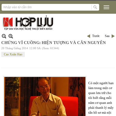
Trước
Sau
CHỨNG VĨ CUỒNG: HIỆN TƯỢNG VÀ CĂN NGUYÊN
20 Tháng Giêng 2014
12:00 SA
(Xem: 61344)
Cao Xuân Hạo
Có một người bạn
làm trong một cơ
quan lưu trữ cho
tôi biết rằng mỗi
năm cơ quan anh
phải thanh lý mấy
tấn hồ sơ mà nội