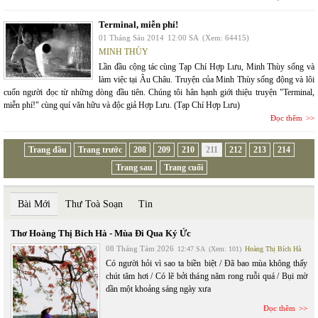
Terminal, miễn phí!
01 Tháng Sáu 2014
12:00 SA
(Xem: 64415)
MINH THÙY
Lần đầu cộng tác cùng Tạp Chí Hợp Lưu, Minh Thùy sống và
làm việc tại Âu Châu. Truyện của Minh Thùy sống động và lôi
cuốn người đọc từ những dòng đầu tiên. Chúng tôi hân hạnh giới thiệu truyện "Terminal,
miễn phí!" cùng quí văn hữu và độc giả Hợp Lưu. (Tạp Chí Hợp Lưu)
Đọc thêm
Trang đầu
Trang trước
208
209
210
211
212
213
214
Trang sau
Trang cuối
Bài Mới
Thư Toà Soạn
Tin
Thơ Hoàng Thị Bích Hà - Mùa Đi Qua Ký Ức
08 Tháng Tám 2026
12:47 SA
(Xem: 101)
Hoàng Thị Bích Hà
Có người hỏi vì sao ta biền biệt / Đã bao mùa không thấy
chút tăm hơi / Có lẽ bởi tháng năm rong ruỗi quá / Bụi mờ
dần một khoảng sáng ngày xưa
Đọc thêm