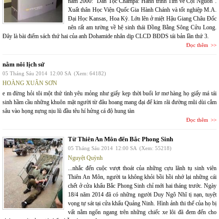
năm 2000: “Dân Tộc Champa: Hành trình Tìm về Cội Nguồn”.
Xuất thân Học Viện Quốc Gia Hành Chánh và tốt nghiệp M.A.
Đại Học Kansas, Hoa Kỳ. Lớn lên ở miệt Hậu Giang Châu Đốc
nên rất am tường về hệ sinh thái Đồng Bằng Sông Cửu Long.
Đây là bài điểm sách thứ hai của anh Dohamide nhân dịp CLCD BĐDS tái bản lần thứ 3.
Đọc thêm
nằm nôi lịch sử
05 Tháng Sáu 2014
12:00 SA
(Xem: 64182)
HOÀNG XUÂN SƠN
e m đừng hỏi tôi một thứ tình yêu mỏng như giấy kẹp thời buổi lơ mơ hàng họ giấy má tái
sinh hầm cầu những khuôn mặt người từ đâu hoang mang đại để kim rãi đường mũi dùi cắm
sâu vào họng nựng nịu lũ đầu têu hí hửng cá độ hung tàn
Đọc thêm
Từ Thiên An Môn đến Bắc Phong Sinh
05 Tháng Sáu 2014
12:00 SA
(Xem: 55218)
Nguyệt Quỳnh
...nhắc đến cuộc vượt thoát của những cựu lãnh tụ sinh viên
Thiên An Môn, người ta không khỏi bồi hồi nhớ lại những cái
chết ở cửa khẩu Bắc Phong Sinh chỉ mới hai tháng trước. Ngày
18/4 năm 2014 đã có những người Duy Ngô Nhĩ tị nạn, tuyệt
vọng tự sát tại cửa khẩu Quảng Ninh. Hình ảnh thi thể của họ bị
vất nằm ngổn ngang trên những chiếc xe lôi đã đem đến cho