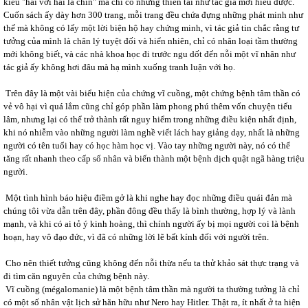
kiểu "hai với hai là chín" mà chỉ có những thiên tài như tác giả mới hiểu được.
Cuốn sách ấy dày hơn 300 trang, mỗi trang đều chứa đựng những phát minh như
thế mà không có lấy một lời biện hộ hay chứng minh, vì tác giả tin chắc rằng tư
tưởng của mình là chân lý tuyệt đối và hiển nhiên, chỉ có nhân loại tầm thường
mới không biết, và các nhà khoa học đi trước ngu dốt đến nỗi một vĩ nhân như
tác giả ấy không hơi đâu mà hạ mình xuống tranh luận với họ.
Trên đây là một vài biểu hiện của chứng vĩ cuồng, một chứng bệnh tâm thần có
vẻ vô hại vì quá lắm cũng chỉ góp phần làm phong phú thêm vốn chuyện tiếu
lâm, nhưng lại có thể trở thành rất nguy hiểm trong những điều kiện nhất định,
khi nó nhiễm vào những người làm nghề viết lách hay giảng dạy, nhất là những
người có tên tuổi hay có học hàm học vị. Vào tay những người này, nó có thể
tăng rất nhanh theo cấp số nhân và biến thành một bệnh dịch quật ngã hàng triệu
người.
Một tình hình báo hiệu điềm gở là khi nghe hay đọc những điều quái đản mà
chúng tôi vừa dẫn trên đây, phần đông đều thấy là bình thường, hợp lý và lành
mạnh, và khi có ai tỏ ý kinh hoàng, thì chính người ấy bị mọi người coi là bệnh
hoạn, hay vô đạo đức, vì đã có những lời lẽ bất kính đối với người trên.
Cho nên thiết tưởng cũng không đến nỗi thừa nếu ta thử khảo sát thực trạng và
đi tìm căn nguyên của chứng bệnh này.
Vĩ cuồng (mégalomanie) là một bệnh tâm thần mà người ta thường tưởng là chỉ
có một số nhân vật lịch sử hãn hữu như Nero hay Hitler. Thật ra, ít nhất ở ta hiện