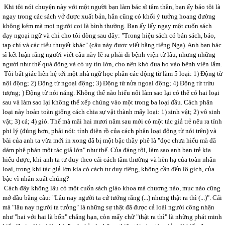
Khi tôi nói chuyện này với một người bạn làm bác sĩ tâm thần, bạn ấy bảo tôi là
ngay trong các sách vở được xuất bản, hẳn cũng có khối ý tưởng hoang đường
không kém mà mọi người coi là bình thường. Bạn ấy lấy ngay một cuốn sách
dạy ngoại ngữ và chỉ cho tôi dòng sau đây: "Trong hiệu sách có bán sách, báo,
tạp chí và các tiểu thuyết khác" (câu này được viết bằng tiếng Nga). Anh bạn bác
sĩ kết luận rằng người viết câu này lẽ ra phải đi bệnh viện từ lâu, nhưng những
người như thế quá đông và có uy tín lớn, cho nên khó đưa họ vào bệnh viện lắm.
Tôi bất giác liên hệ tới một nhà ngữ học phân các động từ làm 5 loại: 1) Động từ
nội động; 2) Động từ ngoại động; 3) Động từ nửa ngoại động; 4) Động từ trừu
tượng; ) Động từ nói năng. Không thể nào hiểu nổi làm sao lại có thể có hai loại
sau và làm sao lại không thể xếp chúng vào một trong ba loại đầu. Cách phân
loại này hoàn toàn giống cách chia sự vật thành mấy loại: 1) sinh vật; 2) vô sinh
vật; 3) cá; 4) gió. Thế mà mãi hai mươi năm sau mới có một tác giả trẻ nêu ra tính
phi lý (đúng hơn, phải nói: tính điên rồ của cách phân loại động từ nói trên) và
bài của anh ta vừa mới in xong đã bị một bậc thầy phê là "đọc chưa hiểu mà đã
dám phê phán một tác giả lớn" như thế. Của đáng tội, làm sao anh bạn trẻ kia
hiểu được, khi anh ta tư duy theo cái cách tầm thường và hèn hạ của toàn nhân
loại, trong khi tác giả lớn kia có cách tư duy riêng, không cần đến lô gích, của
bậc vĩ nhân xuất chúng?
Cách đây không lâu có một cuốn sách giáo khoa mà chương nào, mục nào cũng
mở đầu bằng câu: "Lâu nay người ta cứ tưởng rằng (...) nhưng thật ra thì (...)". Cái
mà "lâu nay người ta tưởng" là những sự thật đã được cả loài người công nhận
như "hai với hai là bốn" chẳng hạn, còn mấy chữ "thật ra thì" là những phát minh