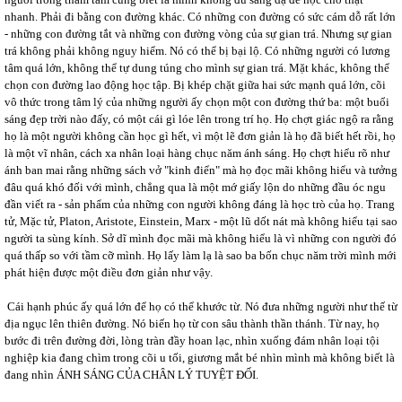
nhanh. Phải đi bằng con đường khác. Có những con đường có sức cám dỗ rất lớn
- những con đường tắt và những con đường vòng của sự gian trá. Nhưng sự gian
trá không phải không nguy hiểm. Nó có thể bị bại lộ. Có những người có lương
tâm quá lớn, không thể tự dung túng cho mình sự gian trá. Mặt khác, không thể
chọn con đường lao động học tập. Bị khép chặt giữa hai sức mạnh quá lớn, cõi
vô thức trong tâm lý của những người ấy chọn một con đường thứ ba: một buổi
sáng đẹp trời nào đấy, có một cái gì lóe lên trong trí họ. Họ chợt giác ngộ ra rằng
họ là một người không cần học gì hết, vì một lẽ đơn giản là họ đã biết hết rồi, họ
là một vĩ nhân, cách xa nhân loại hàng chục năm ánh sáng. Họ chợt hiểu rõ như
ánh ban mai rằng những sách vở "kinh điển" mà họ đọc mãi không hiểu và tưởng
đâu quá khó đối với mình, chẳng qua là một mớ giấy lộn do những đầu óc ngu
đần viết ra - sản phẩm của những con người không đáng là học trò của họ. Trang
tử, Mặc tử, Platon, Aristote, Einstein, Marx - một lũ dốt nát mà không hiểu tại sao
người ta sùng kính. Sở dĩ mình đọc mãi mà không hiểu là vì những con người đó
quá thấp so với tầm cỡ mình. Họ lấy làm lạ là sao ba bốn chục năm trời mình mới
phát hiện được một điều đơn giản như vậy.
Cái hạnh phúc ấy quá lớn để họ có thể khước từ. Nó đưa những người như thế từ
địa ngục lên thiên đường. Nó biến họ từ con sâu thành thần thánh. Từ nay, họ
bước đi trên đường đời, lòng tràn đầy hoan lạc, nhìn xuống đám nhân loại tội
nghiệp kia đang chìm trong cõi u tối, giương mắt bé nhìn mình mà không biết là
đang nhìn ÁNH SÁNG CỦA CHÂN LÝ TUYỆT ĐỐI.