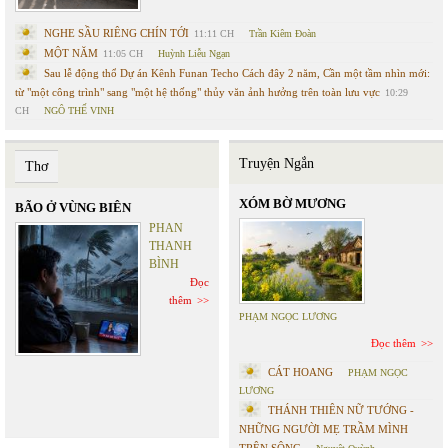
NGHE SẦU RIÊNG CHÍN TỚI
11:11 CH
Trần Kiêm Đoàn
MỘT NĂM
11:05 CH
Huỳnh Liễu Ngạn
Sau lễ động thổ Dự án Kênh Funan Techo Cách đây 2 năm, Cần một tầm nhìn mới:
từ "một công trình" sang "một hệ thống" thủy văn ảnh hưởng trên toàn lưu vực
10:29
CH
NGÔ THẾ VINH
Truyện Ngắn
Thơ
XÓM BỜ MƯƠNG
BÃO Ở VÙNG BIÊN
PHAN
THANH
BÌNH
Đọc
thêm
PHẠM NGỌC LƯƠNG
Đọc thêm
CÁT HOANG
PHẠM NGỌC
LƯƠNG
THÁNH THIÊN NỮ TƯỚNG -
NHỮNG NGƯỜI MẸ TRẦM MÌNH