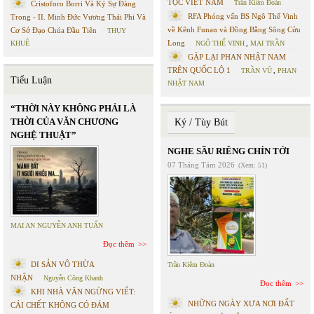
TỘC VIỆT NAM
Trần Kiêm Đoàn
Cristoforo Borri Và Ký Sự Đàng
RFA Phỏng vấn BS Ngô Thế Vinh
Trong - II. Minh Đức Vương Thái Phi Và
về Kênh Funan và Đồng Bằng Sông Cửu
Cơ Sở Đạo Chúa Đầu Tiên
THỤY
Long
KHUÊ
NGÔ THẾ VINH
,
MAI TRẦN
GẶP LẠI PHAN NHẬT NAM
TRÊN QUỐC LỘ 1
TRẦN VŨ
,
PHAN
Tiểu Luận
NHẬT NAM
“THỜI NÀY KHÔNG PHẢI LÀ
THỜI CỦA VĂN CHƯƠNG
Ký / Tùy Bút
NGHỆ THUẬT”
NGHE SẦU RIÊNG CHÍN TỚI
07 Tháng Tám 2026
(Xem: 51)
MAI AN NGUYỄN ANH TUẤN
Đọc thêm
DI SẢN VÔ THỪA
Trần Kiêm Đoàn
NHẬN
Nguyễn Công Khanh
Đọc thêm
KHI NHÀ VĂN NGỪNG VIẾT:
NHỮNG NGÀY XƯA NƠI ĐẤT
CÁI CHẾT KHÔNG CÓ ĐÁM