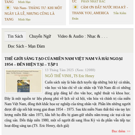
ÚC
PHAN NHẬT BẮC
TANG
Minh Hạo
CÁM ƠN ĐẤT NƯỚC HOA KỲ -
Việt Nam- THÁNG TƯ: KHI MỘT
THANK YOU, AMERICA
Trần Kiêm
NGÀY LÀ LỄ, NHƯNG CŨNG LÀ
Đoàn
TANG
Minh Hạo
Tin Sách
Chuyển Ngữ
Video & Audio : Nhạc & . . .
Đọc Sách - Mạn Đàm
THẾ GIỚI SÁNG TẠO CỦA MIỀN NAM VIỆT NAM VÀ HẢI NGOẠI
1954 – ĐẾN HIỆN TẠI – TẬP 1
13 Tháng Tám 2025
(Xem: 12088)
NGÔ THẾ VINH
,
TS Eric Henry
Cuốn sách này là bản dịch tuyển tập những bút ký cá nhân,
văn học và báo chí về các nhân vật Việt Nam đã có những
đóng góp đáng kể cho văn học, nghệ thuật và khoa học.
Đây là một nguồn tư liệu phong phú về lịch sử xã hội, văn hóa và chính trị của miền
Nam Việt Nam, đồng thời khắc họa sự nghiệp của từng nhân vật. Phần lớn những người
được đề cập nổi bật trong giai đoạn 1954 – 1975. Sau khi miền Nam thất thủ vào tay lực
lượng miền Bắc năm 1975, hầu hết họ đều bị giam giữ nhiều năm trong các trại cải tạo
cộng sản. Đến thập niên 1980, một số người đã sang Hoa Kỳ và đa phần vẫn tiếp tục
hoạt động sáng tạo.(TS. Eric Henry, dịch giả)
Đọc thêm