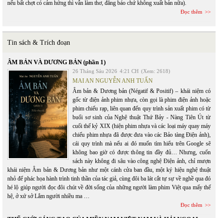
nếu bất chợt có cảm hứng thì vẫn làm thơ, đăng báo chứ không xuất bản nữa).
Đọc thêm
Tin sách & Trích đoạn
ÂM BẢN VÀ DƯƠNG BẢN (phần 1)
26 Tháng Sáu 2026
4:21 CH
(Xem: 2618)
MAI AN NGUYỄN ANH TUẤN
Âm bản & Dương bản (Négatif & Positif) – khái niệm có
gốc từ điện ảnh phim nhựa, còn gọi là phim điện ảnh hoặc
phim chiếu rạp, liên quan đến quy trình sản xuất phim có từ
buổi sơ sinh của Nghệ thuật Thứ Bảy - Nàng Tiên Út từ
cuối thế kỷ XIX (hiện phim nhựa và các loại máy quay máy
chiếu phim nhựa đã được đưa vào các Bảo tàng Điện ảnh),
cái quy trình mà nếu ai đó muốn tìm hiểu trên Google sẽ
không bao giờ có được thông tin đầy đủ… Nhưng, cuốn
sách này không đi sâu vào công nghệ Điện ảnh, chỉ mượn
khái niệm Âm bản & Dương bản như một cánh cửa ban đầu, một ký hiệu nghệ thuật
nhỏ để phác họa hành trình tinh thần của tác giả, cùng đôi ba lát cắt tự sự về nghề qua đó
hé lộ giúp người đọc đôi chút về đời sống của những người làm phim Việt qua mấy thế
hệ, ở xứ sở Lắm người nhiều ma …
Đọc thêm