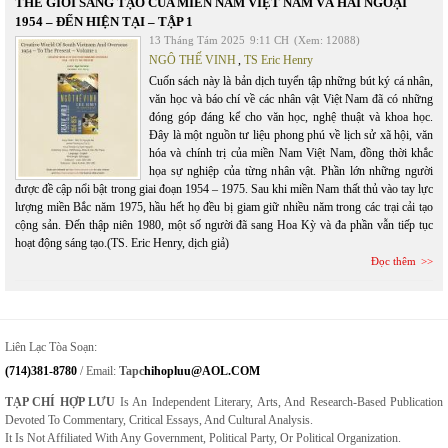
THẾ GIỚI SÁNG TẠO CỦA MIỀN NAM VIỆT NAM VÀ HẢI NGOẠI
1954 – ĐẾN HIỆN TẠI – TẬP 1
13 Tháng Tám 2025
9:11 CH
(Xem: 12088)
NGÔ THẾ VINH
,
TS Eric Henry
Cuốn sách này là bản dịch tuyển tập những bút ký cá nhân,
văn học và báo chí về các nhân vật Việt Nam đã có những
đóng góp đáng kể cho văn học, nghệ thuật và khoa học.
Đây là một nguồn tư liệu phong phú về lịch sử xã hội, văn
hóa và chính trị của miền Nam Việt Nam, đồng thời khắc
họa sự nghiệp của từng nhân vật. Phần lớn những người
được đề cập nổi bật trong giai đoạn 1954 – 1975. Sau khi miền Nam thất thủ vào tay lực
lượng miền Bắc năm 1975, hầu hết họ đều bị giam giữ nhiều năm trong các trại cải tạo
cộng sản. Đến thập niên 1980, một số người đã sang Hoa Kỳ và đa phần vẫn tiếp tục
hoạt động sáng tạo.(TS. Eric Henry, dịch giả)
Đọc thêm
Liên Lạc Tòa Soạn:
(714)381-8780
/ Email:
Tapc
Hihopluu@AOL.COM
TẠP CHÍ HỢP LƯU
Is An Independent Literary, Arts, And Research-Based Publication
Devoted To Commentary, Critical Essays, And Cultural Analysis.
It Is Not Affiliated With Any Government, Political Party, Or Political Organization.