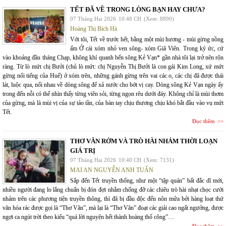
TẾT ĐÃ VỀ TRONG LÒNG BẠN HAY CHƯA?
07 Tháng Hai 2026
10:48 CH
(Xem: 8890)
Hoàng Thị Bích Hà
Với tôi, Tết về trước hết, bằng một mùi hương - mùi gừng nồng
ấm Ở cái xóm nhỏ ven sông- xóm Giã Viên. Trong ký ức, cứ
vào khoảng đầu tháng Chạp, không khí quanh bến sông Kẻ Vạn* gần nhà tôi lại trở nên rộn
ràng. Từ lò mứt chị Bưởi (chủ lò mứt: chị Nguyễn Thị Bưởi là con gái Kim Long, xứ mứt
gừng nổi tiếng của Huế) ở xóm trên, những gánh gừng trên vai các o, các chị đã được thái
lát, luộc qua, nối nhau về dòng sông để xả nước cho bớt vị cay. Dòng sông Kẻ Vạn ngày ấy
trong đến nỗi có thể nhìn thấy từng viên sỏi, từng ngọn rêu dưới đáy. Không chỉ là mùi thơm
của gừng, mà là mùi vị của sự tảo tần, của bàn tay chịu thương chịu khó bắt đầu vào vụ mứt
Tết.
Đọc thêm
THƠ VĂN RỞM VÀ TRÒ HÀI NHẢM THỜI LOẠN
GIÁ TRỊ
07 Tháng Hai 2026
10:40 CH
(Xem: 7131)
MAI AN NGUYỄN ANH TUẤN
Sắp đến Tết truyền thống, như một “tập quán” bất đắc dĩ mới,
nhiều người đang lo lắng chuẩn bị đón đợi nhằm chống đỡ các chiêu trò hài nhạt chọc cười
nhảm trên các phương tiện truyền thông, thì đã bị đầu độc đến nôn mửa bởi hàng loạt thứ
văn hóa rác được gọi là “Thơ Văn”, mà lại là “Thơ Văn” đoạt các giải cao ngất ngưởng, được
ngợi ca ngút trời theo kiểu “quá lời nguyện hết thành hoàng thổ công”…