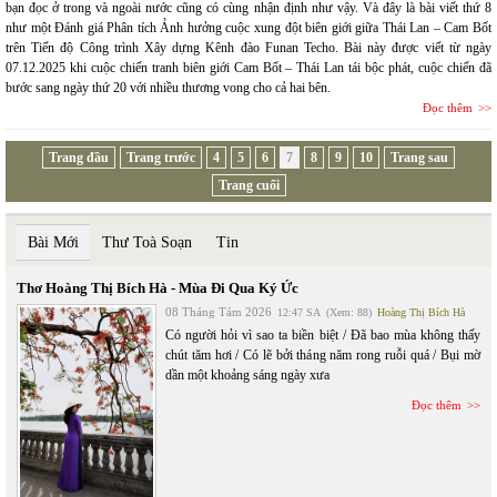
bạn đọc ở trong và ngoài nước cũng có cùng nhận định như vậy. Và đây là bài viết thứ 8
như một Đánh giá Phân tích Ảnh hưởng cuộc xung đột biên giới giữa Thái Lan – Cam Bốt
trên Tiến độ Công trình Xây dựng Kênh đào Funan Techo. Bài này được viết từ ngày
07.12.2025 khi cuộc chiến tranh biên giới Cam Bốt – Thái Lan tái bộc phát, cuộc chiến đã
bước sang ngày thứ 20 với nhiều thương vong cho cả hai bên.
Đọc thêm
Trang đầu
Trang trước
4
5
6
7
8
9
10
Trang sau
Trang cuối
Bài Mới
Thư Toà Soạn
Tin
Thơ Hoàng Thị Bích Hà - Mùa Đi Qua Ký Ức
08 Tháng Tám 2026
12:47 SA
(Xem: 88)
Hoàng Thị Bích Hà
Có người hỏi vì sao ta biền biệt / Đã bao mùa không thấy
chút tăm hơi / Có lẽ bởi tháng năm rong ruỗi quá / Bụi mờ
dần một khoảng sáng ngày xưa
Đọc thêm