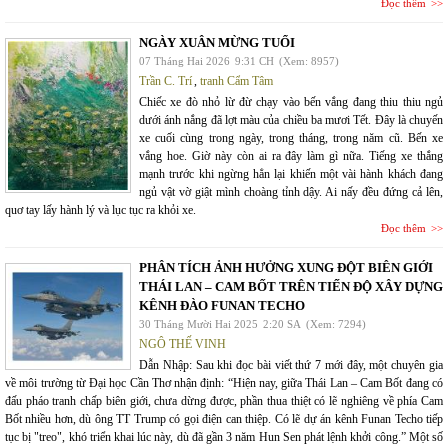
Đọc thêm
NGÀY XUÂN MỪNG TUỔI
07 Tháng Hai 2026
9:31 CH
(Xem: 8957)
Trần C. Trí
,
tranh Cẩm Tâm
Chiếc xe đò nhỏ lừ đừ chạy vào bến vắng đang thiu thiu ngủ
dưới ánh nắng đã lợt màu của chiều ba mươi Tết. Đây là chuyến
xe cuối cùng trong ngày, trong tháng, trong năm cũ. Bến xe
vắng hoe. Giờ này còn ai ra đây làm gì nữa. Tiếng xe thắng
mạnh trước khi ngừng hẳn lại khiến một vài hành khách đang
ngủ vật vờ giật mình choàng tỉnh dậy. Ai nấy đều đứng cả lên,
quơ tay lấy hành lý và lục tục ra khỏi xe.
Đọc thêm
PHÂN TÍCH ẢNH HƯỞNG XUNG ĐỘT BIÊN GIỚI
THÁI LAN – CAM BỐT TRÊN TIẾN ĐỘ XÂY DỰNG
KÊNH ĐÀO FUNAN TECHO
30 Tháng Mười Hai 2025
2:20 SA
(Xem: 7294)
NGÔ THẾ VINH
Dẫn Nhập: Sau khi đọc bài viết thứ 7 mới đây, một chuyên gia
về môi trường từ Đại học Cần Thơ nhận định: “Hiện nay, giữa Thái Lan – Cam Bốt đang có
đấu pháo tranh chấp biên giới, chưa dừng được, phần thua thiệt có lẽ nghiêng về phía Cam
Bốt nhiều hơn, dù ông TT Trump có gọi điện can thiệp. Có lẽ dự án kênh Funan Techo tiếp
tục bị "treo", khó triển khai lúc này, dù đã gần 3 năm Hun Sen phát lệnh khởi công.” Một số