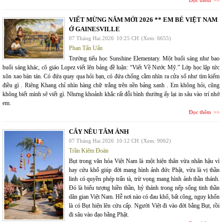
Đọc thêm
VIẾT MỪNG NĂM MỚI 2026 ** EM BÉ VIỆT NAM
Ở GAINESVILLE
07 Tháng Hai 2026
10:25 CH
(Xem: 6655)
Phan Tấn Uẩn
Trường tiểu học Sunshine Elementary. Một buổi sáng như bao
buổi sáng khác, cô giáo Lopez viết lên bảng đề luận: “Viết Về Nước Mỹ.” Lớp học lập tức
xôn xao bàn tán. Có đứa quay qua hỏi bạn, có đứa chống cằm nhìn ra cửa sổ như tìm kiếm
điều gì . Riêng Khang chỉ nhìn hàng chữ trắng trên nền bảng xanh . Em không hỏi, cũng
không biết mình sẽ viết gì. Nhưng khoảnh khắc rất đỗi bình thường ấy lại in sâu vào trí nhớ
em.
Đọc thêm
CÂY NÊU TÂM ẢNH
07 Tháng Hai 2026
10:12 CH
(Xem: 9062)
Trần Kiêm Đoàn
Bụt trong văn hóa Việt Nam là một hiện thân vừa nhân hậu vì
hay cứu khổ giúp đời mang hình ảnh đức Phật, vừa là vị thần
linh có quyền phép trấn tà, trừ vọng mang hình ảnh thần thánh.
Đó là biểu tượng hiền thần, hỷ thánh trong nếp sống tinh thần
dân gian Việt Nam. Hễ nơi nào có đau khổ, bất công, nguy khốn
là có Bụt hiện lên cứu cấp. Người Việt đi vào đời bằng Bụt, rồi
đi sâu vào đạo bằng Phật.