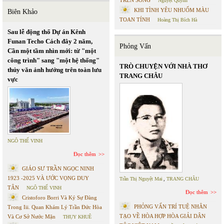
TRÊN SÔNG
Nguyệt Quỳnh
KHI TÌNH YÊU NHUỐM MÀU
Biên Khảo
TOAN TÍNH
Hoàng Thị Bích Hà
Sau lễ động thổ Dự án Kênh
Funan Techo Cách đây 2 năm,
Phỏng Vấn
Cần một tầm nhìn mới: từ "một
công trình" sang "một hệ thống"
TRÒ CHUYỆN VỚI NHÀ THƠ
thủy văn ảnh hưởng trên toàn lưu
TRANG CHÂU
vực
NGÔ THẾ VINH
Đọc thêm
GIÁO SƯ TRẦN NGỌC NINH
1923 -2025 VÀ ƯỚC VỌNG DUY
Trần Thị Nguyệt Mai
,
TRANG CHÂU
TÂN
NGÔ THẾ VINH
Đọc thêm
Cristoforo Borri Và Ký Sự Đàng
PHỎNG VẤN TRÍ TUỆ NHÂN
Trong Iii. Quan Khám Lý Trần Đức Hòa
TẠO VỀ HÒA HỢP HÒA GIẢI DÂN
Và Cơ Sở Nước Mặn
THỤY KHUÊ