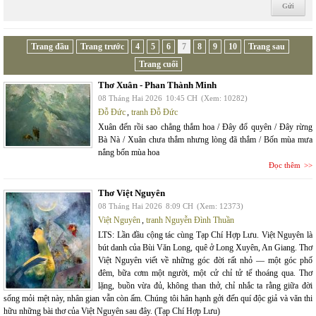
Trang đầu
Trang trước
4
5
6
7
8
9
10
Trang sau
Trang cuối
Thơ Xuân - Phan Thành Minh
08 Tháng Hai 2026
10:45 CH
(Xem: 10282)
Đỗ Đức
,
tranh Đỗ Đức
Xuân đến rồi sao chẳng thắm hoa / Đây đổ quyên / Đây rừng
Bà Nà / Xuân chưa thắm nhưng lòng đã thắm / Bốn mùa mưa
nắng bốn mùa hoa
Đọc thêm
Thơ Việt Nguyên
08 Tháng Hai 2026
8:09 CH
(Xem: 12373)
Việt Nguyên
,
tranh Nguyễn Đình Thuần
LTS: Lần đầu cộng tác cùng Tạp Chí Hợp Lưu. Việt Nguyên là
bút danh của Bùi Văn Long, quê ở Long Xuyên, An Giang. Thơ
Việt Nguyên viết về những góc đời rất nhỏ — một góc phố
đêm, bữa cơm một người, một cử chỉ tử tế thoáng qua. Thơ
lặng, buồn vừa đủ, không than thở, chỉ nhắc ta rằng giữa đời
sống mỏi mệt này, nhân gian vẫn còn ấm. Chúng tôi hân hạnh gởi đến quí độc giả và văn thi
hữu những bài thơ của Việt Nguyên sau đây. (Tạp Chí Hợp Lưu)