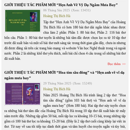
GIỚI THIỆU TÁC PHẨM MỚI “Hẹn Anh Về Vỹ Dạ Ngắm Mưa Bay”
06 Tháng Sáu 2025
(Xem: 13431)
Hoàng Thị Bích Hà
Tập thơ “Hẹn Anh Về Vỹ Dạ Ngắm Mưa Bay” của Hoàng
Thị Bích Hà có hơn 180 bài thơ dài ngắn khác nhau được
chia làm 2 phần: Phần 1: 80 bài thơ, Phần 2: 116 bài thơ
bốn câu. Phần 1: 80 bài thơ tuyển là những bài tâm đắc được chọn lọc ra từ 10 tập thơ
trước đã xuất bản và một số bài thơ mới sáng tác trong thời gian gần đây, chưa in nhưng
đã được đăng tải trên các trang báo mạng và website Văn học Nghệ thuật trong và ngoài
nước. Phần 2 là những khổ thơ yêu thích, mỗi bài chỉ chon 4 câu trong số những bài thơ
đã xuất bản.
Đọc thêm
GIỚI THIỆU TÁC PHẨM MỚI “Hoa tím sầu đông” và “Hẹn anh về vĩ dạ
ngắm mưa bay”
29 Tháng Năm 2025
(Xem: 15249)
Hoàng Thị Bích Hà
Năm 2025 Hoàng Thị Bích Hà trình làng 2 tập thơ: “Hoa
tím sầu đông” (gồm 103 bài thơ) và “Hẹn anh về vĩ dạ
ngắm mưa bay” (Hơn 180 bài). Hai tập thơ này tuyển chọn
ra những bài thơ tâm đắc của Hoàng Thị Bích Hà trong 10 tập thơ đã xuất bản từ mấy
năm trước đây. Những tập gồm 50 bài, mỗi tập lọc ra khoảng 10-15 bài, trong những tập
gồm có 100 bài thơ lọc ra khoảng 15-20 bài. (Đây là 2 tập thơ cuối cùng khép lại việc in
thơ. Từ nay về sau tôi tiếp tục dành thời gian và tâm huyết cho truyện ngắn và tùy bút,