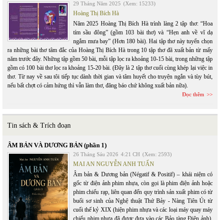
29 Tháng Năm 2025
(Xem: 15233)
Hoàng Thị Bích Hà
Năm 2025 Hoàng Thị Bích Hà trình làng 2 tập thơ: “Hoa
tím sầu đông” (gồm 103 bài thơ) và “Hẹn anh về vĩ dạ
ngắm mưa bay” (Hơn 180 bài). Hai tập thơ này tuyển chọn
ra những bài thơ tâm đắc của Hoàng Thị Bích Hà trong 10 tập thơ đã xuất bản từ mấy
năm trước đây. Những tập gồm 50 bài, mỗi tập lọc ra khoảng 10-15 bài, trong những tập
gồm có 100 bài thơ lọc ra khoảng 15-20 bài. (Đây là 2 tập thơ cuối cùng khép lại việc in
thơ. Từ nay về sau tôi tiếp tục dành thời gian và tâm huyết cho truyện ngắn và tùy bút,
nếu bất chợt có cảm hứng thì vẫn làm thơ, đăng báo chứ không xuất bản nữa).
Đọc thêm
Tin sách & Trích đoạn
ÂM BẢN VÀ DƯƠNG BẢN (phần 1)
26 Tháng Sáu 2026
4:21 CH
(Xem: 2593)
MAI AN NGUYỄN ANH TUẤN
Âm bản & Dương bản (Négatif & Positif) – khái niệm có
gốc từ điện ảnh phim nhựa, còn gọi là phim điện ảnh hoặc
phim chiếu rạp, liên quan đến quy trình sản xuất phim có từ
buổi sơ sinh của Nghệ thuật Thứ Bảy - Nàng Tiên Út từ
cuối thế kỷ XIX (hiện phim nhựa và các loại máy quay máy
chiếu phim nhựa đã được đưa vào các Bảo tàng Điện ảnh),