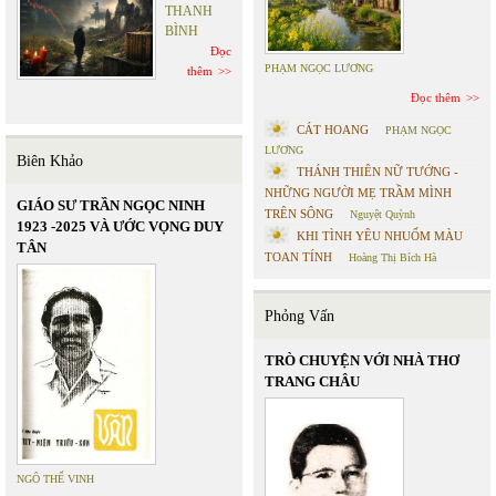
THANH
BÌNH
Đọc
PHẠM NGỌC LƯƠNG
thêm
Đọc thêm
CÁT HOANG
PHẠM NGỌC
LƯƠNG
Biên Khảo
THÁNH THIÊN NỮ TƯỚNG -
NHỮNG NGƯỜI MẸ TRẦM MÌNH
GIÁO SƯ TRẦN NGỌC NINH
TRÊN SÔNG
Nguyệt Quỳnh
1923 -2025 VÀ ƯỚC VỌNG DUY
KHI TÌNH YÊU NHUỐM MÀU
TÂN
TOAN TÍNH
Hoàng Thị Bích Hà
Phỏng Vấn
TRÒ CHUYỆN VỚI NHÀ THƠ
TRANG CHÂU
NGÔ THẾ VINH