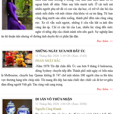
ngoại hình dễ nhìn. Năm nay bốn mươi tuổi. Ở cái tuổi mà
nhiều người phụ nữ đã có con vào đại học, cô trở về căn hộ của
mình mỗi chiều với một chùm chìa khóa và sự im lặng. Từ ban
công tầng mười sáu nhìn xuống, thành phố đêm nào cũng sáng
rực. Xe cộ vẫn xuôi ngược, những ô cửa vẫn hắt ra ánh đèn
vàng ấm áp. Chỉ có căn hộ của Lan, nhiều lúc rộng đến mức
nghe rõ tiếng dép của chính mình trên nền gạch. Sự nghiệp làm
ăn thì thuận tiện nhưng về đường tình duyên thì có phần lận đận.
Đọc thêm
NHỮNG NGÀY XƯA NƠI ĐẤT ÚC
11 Tháng Bảy 2026
5:19 CH
(Xem: 2143)
PHAN NHẬT BẮC
-Năm 1978 Tôi đặt chân đến Úc sau hơn 9 tháng ở Indonesia,
dừng Sydney chuyển tiếp đến Thành phố một ngày có bốn mùa
là Melbourne, chuyến bay Qantas khổng lồ 747 chở một nhóm 100 người chia ra lên khu
vực thượng hạng trên chóp mũi. Tôi mang đôi dép hai màu chiếc đực chiếc cái đi bơ vơ giữa
đám đông người Việt gốc Tàu cùng vali sang trọng.
Đọc thêm
DI SẢN VÔ THỪA NHẬN
11 Tháng Bảy 2026
2:04 CH
(Xem: 2036)
Nguyễn Công Khanh