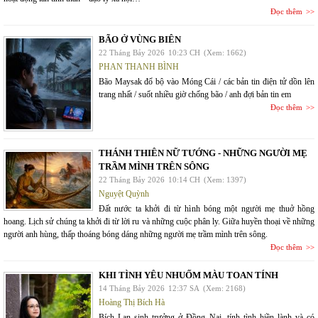
Đọc thêm
BÃO Ở VÙNG BIÊN
22 Tháng Bảy 2026
10:23 CH
(Xem: 1662)
PHAN THANH BÌNH
Bão Maysak đổ bộ vào Móng Cái / các bản tin điện tử dồn lên
trang nhất / suốt nhiều giờ chống bão / anh đợi bản tin em
Đọc thêm
THÁNH THIÊN NỮ TƯỚNG - NHỮNG NGƯỜI MẸ
TRẦM MÌNH TRÊN SÔNG
22 Tháng Bảy 2026
10:14 CH
(Xem: 1397)
Nguyệt Quỳnh
Đất nước ta khởi đi từ hình bóng một người mẹ thuở hồng
hoang. Lịch sử chúng ta khởi đi từ lời ru và những cuộc phân ly. Giữa huyền thoại về những
người anh hùng, thấp thoáng bóng dáng những người mẹ trầm mình trên sông.
Đọc thêm
KHI TÌNH YÊU NHUỐM MÀU TOAN TÍNH
14 Tháng Bảy 2026
12:37 SA
(Xem: 2168)
Hoàng Thị Bích Hà
Bích Lan sinh trưởng ở Đồng Nai, tính tình hiền lành và có