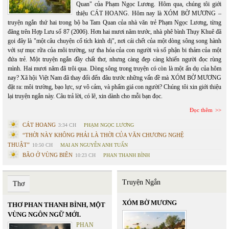
Quan" của Phạm Ngọc Lương. Hôm qua, chúng tôi giới
thiệu CÁT HOANG. Hôm nay là XÓM BỜ MƯƠNG –
truyện ngắn thứ hai trong bộ ba Tam Quan của nhà văn trẻ Phạm Ngọc Lương, từng
đăng trên Hợp Lưu số 87 (2006). Hơn hai mươi năm trước, nhà phê bình Thụy Khuê đã
gọi đây là "một câu chuyện cổ tích kinh dị", nơi cái chết của một dòng sông song hành
với sự mục rữa của môi trường, sự tha hóa của con người và số phận bi thảm của một
đứa trẻ. Một truyện ngắn đầy chất thơ, nhưng càng đẹp càng khiến người đọc rùng
mình. Hai mươi năm đã trôi qua. Dòng sông trong truyện có còn là một ẩn dụ của hôm
nay? Xã hội Việt Nam đã thay đổi đến đâu trước những vấn đề mà XÓM BỜ MƯƠNG
đặt ra: môi trường, bạo lực, sự vô cảm, và phẩm giá con người? Chúng tôi xin giới thiệu
lại truyện ngắn này. Câu trả lời, có lẽ, xin dành cho mỗi bạn đọc.
Đọc thêm
CÁT HOANG
3:34 CH
PHẠM NGỌC LƯƠNG
“THỜI NÀY KHÔNG PHẢI LÀ THỜI CỦA VĂN CHƯƠNG NGHỆ
THUẬT”
10:50 CH
MAI AN NGUYỄN ANH TUẤN
BÃO Ở VÙNG BIÊN
10:23 CH
PHAN THANH BÌNH
Truyện Ngắn
Thơ
XÓM BỜ MƯƠNG
THƠ PHAN THANH BÌNH, MỘT
VÙNG NGÔN NGỮ MỚI.
PHAN