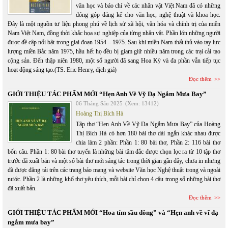
văn học và báo chí về các nhân vật Việt Nam đã có những
đóng góp đáng kể cho văn học, nghệ thuật và khoa học.
Đây là một nguồn tư liệu phong phú về lịch sử xã hội, văn hóa và chính trị của miền
Nam Việt Nam, đồng thời khắc họa sự nghiệp của từng nhân vật. Phần lớn những người
được đề cập nổi bật trong giai đoạn 1954 – 1975. Sau khi miền Nam thất thủ vào tay lực
lượng miền Bắc năm 1975, hầu hết họ đều bị giam giữ nhiều năm trong các trại cải tạo
cộng sản. Đến thập niên 1980, một số người đã sang Hoa Kỳ và đa phần vẫn tiếp tục
hoạt động sáng tạo.(TS. Eric Henry, dịch giả)
Đọc thêm
GIỚI THIỆU TÁC PHẨM MỚI “Hẹn Anh Về Vỹ Dạ Ngắm Mưa Bay”
06 Tháng Sáu 2025
(Xem: 13412)
Hoàng Thị Bích Hà
Tập thơ “Hẹn Anh Về Vỹ Dạ Ngắm Mưa Bay” của Hoàng
Thị Bích Hà có hơn 180 bài thơ dài ngắn khác nhau được
chia làm 2 phần: Phần 1: 80 bài thơ, Phần 2: 116 bài thơ
bốn câu. Phần 1: 80 bài thơ tuyển là những bài tâm đắc được chọn lọc ra từ 10 tập thơ
trước đã xuất bản và một số bài thơ mới sáng tác trong thời gian gần đây, chưa in nhưng
đã được đăng tải trên các trang báo mạng và website Văn học Nghệ thuật trong và ngoài
nước. Phần 2 là những khổ thơ yêu thích, mỗi bài chỉ chon 4 câu trong số những bài thơ
đã xuất bản.
Đọc thêm
GIỚI THIỆU TÁC PHẨM MỚI “Hoa tím sầu đông” và “Hẹn anh về vĩ dạ
ngắm mưa bay”