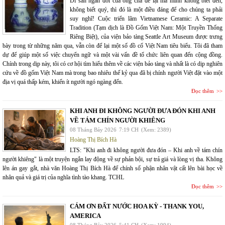
Di sản ngàn đời của ông cha để lại mà mình không biết đến,
không biết quý, thì đó là một điều đáng để cho chúng ta phải
suy nghĩ! Cuộc triển lãm Vietnamese Ceramic: A Separate
Tradition (Tạm dịch là Đồ Gốm Việt Nam: Một Truyền Thống
Riêng Biệt), của viện bảo tàng Seattle Art Museum được trưng
bày trong từ những năm qua, vẫn còn để lại một số đồ cổ Việt Nam tiêu biểu. Tôi đã tham
dự để giúp một số việc chuyển ngữ và một vài vấn đề tổ chức liên quan đến cộng đồng.
Chính trong dịp này, tôi có cơ hội tìm hiểu thêm về các viện bảo tàng và nhất là có dịp nghiên
cứu về đồ gốm Việt Nam mà trong bao nhiêu thế kỷ qua đã bị chính người Việt đặt vào một
địa vị quá thấp kém, khiến ít người ngó ngàng đến.
Đọc thêm
KHI ANH ĐI KHÔNG NGƯỜI ĐƯA ĐÓN KHI ANH
VỀ TÁM CHÍN NGƯỜI KHIÊNG
08 Tháng Bảy 2026
7:19 CH
(Xem: 2389)
Hoàng Thị Bích Hà
LTS: "Khi anh đi không người đưa đón – Khi anh về tám chín
người khiêng" là một truyện ngắn lay động về sự phản bội, sự trả giá và lòng vị tha. Không
lên án gay gắt, nhà văn Hoàng Thị Bích Hà để chính số phận nhân vật cất lên bài học về
nhân quả và giá trị của nghĩa tình tào khang. TCHL
Đọc thêm
CÁM ƠN ĐẤT NƯỚC HOA KỲ - THANK YOU,
AMERICA