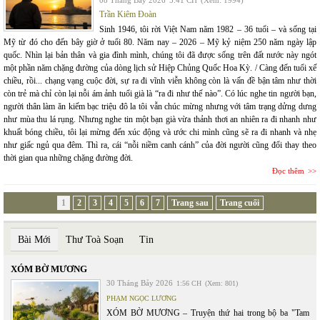
08 Tháng Bảy 2026
5:41 CH
(Xem: 1994)
Trần Kiêm Đoàn
Sinh 1946, tôi rời Việt Nam năm 1982 – 36 tuổi – và sống tại
Mỹ từ đó cho đến bây giờ ở tuổi 80. Năm nay – 2026 – Mỹ kỷ niệm 250 năm ngày lập
quốc. Nhìn lại bản thân và gia đình mình, chúng tôi đã được sống trên đất nước này ngót
một phần năm chặng đường của dòng lịch sử Hiệp Chủng Quốc Hoa Kỳ. / Càng đến tuổi xế
chiều, rồi... chạng vạng cuộc đời, sự ra đi vĩnh viễn không còn là vấn đề bận tâm như thời
còn trẻ mà chỉ còn lại nỗi ám ảnh tuổi già là “ra đi như thế nào”. Có lúc nghe tin người bạn,
người thân làm ăn kiếm bạc triệu đô la tôi vẫn chúc mừng nhưng với tâm trạng dửng dưng
như mùa thu lá rụng. Nhưng nghe tin một bạn già vừa thảnh thơi an nhiên ra đi nhanh như
khuất bóng chiều, tôi lại mừng đến xúc động và ước chi mình cũng sẽ ra đi nhanh và nhẹ
như giấc ngủ qua đêm. Thì ra, cái “nỗi niềm canh cánh” của đời người cũng đổi thay theo
thời gian qua những chặng đường đời.
Đọc thêm
1
2
3
4
5
6
7
Trang sau
Trang cuối
Bài Mới
Thư Toà Soạn
Tin
XÓM BỜ MƯƠNG
30 Tháng Bảy 2026
1:56 CH
(Xem: 801)
PHẠM NGỌC LƯƠNG
XÓM BỜ MƯƠNG – Truyện thứ hai trong bộ ba "Tam