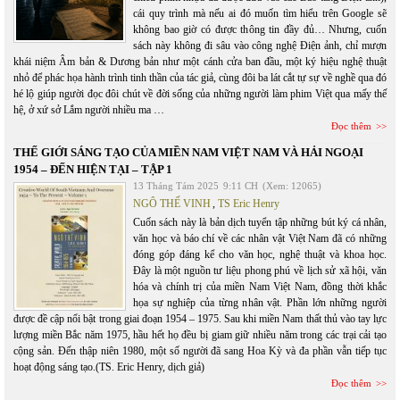
cái quy trình mà nếu ai đó muốn tìm hiểu trên Google sẽ
không bao giờ có được thông tin đầy đủ… Nhưng, cuốn
sách này không đi sâu vào công nghệ Điện ảnh, chỉ mượn
khái niệm Âm bản & Dương bản như một cánh cửa ban đầu, một ký hiệu nghệ thuật
nhỏ để phác họa hành trình tinh thần của tác giả, cùng đôi ba lát cắt tự sự về nghề qua đó
hé lộ giúp người đọc đôi chút về đời sống của những người làm phim Việt qua mấy thế
hệ, ở xứ sở Lắm người nhiều ma …
Đọc thêm
THẾ GIỚI SÁNG TẠO CỦA MIỀN NAM VIỆT NAM VÀ HẢI NGOẠI
1954 – ĐẾN HIỆN TẠI – TẬP 1
13 Tháng Tám 2025
9:11 CH
(Xem: 12065)
NGÔ THẾ VINH
,
TS Eric Henry
Cuốn sách này là bản dịch tuyển tập những bút ký cá nhân,
văn học và báo chí về các nhân vật Việt Nam đã có những
đóng góp đáng kể cho văn học, nghệ thuật và khoa học.
Đây là một nguồn tư liệu phong phú về lịch sử xã hội, văn
hóa và chính trị của miền Nam Việt Nam, đồng thời khắc
họa sự nghiệp của từng nhân vật. Phần lớn những người
được đề cập nổi bật trong giai đoạn 1954 – 1975. Sau khi miền Nam thất thủ vào tay lực
lượng miền Bắc năm 1975, hầu hết họ đều bị giam giữ nhiều năm trong các trại cải tạo
cộng sản. Đến thập niên 1980, một số người đã sang Hoa Kỳ và đa phần vẫn tiếp tục
hoạt động sáng tạo.(TS. Eric Henry, dịch giả)
Đọc thêm