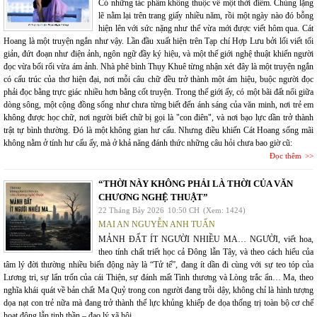
Có những tác phẩm không thuộc về một thời điểm. Chúng lặng
lẽ nằm lại trên trang giấy nhiều năm, rồi một ngày nào đó bỗng
hiện lên với sức nặng như thể vừa mới được viết hôm qua. Cát
Hoang là một truyện ngắn như vậy. Lần đầu xuất hiện trên Tạp chí Hợp Lưu bởi lối viết tối
giản, đứt đoạn như điện ảnh, ngôn ngữ đầy ký hiệu, và một thế giới nghệ thuật khiến người
đọc vừa bối rối vừa ám ảnh. Nhà phê bình Thụy Khuê từng nhận xét đây là một truyện ngắn
có cấu trúc của thơ hiện đại, nơi mỗi câu chữ đều trở thành một ám hiệu, buộc người đọc
phải đọc bằng trực giác nhiều hơn bằng cốt truyện. Trong thế giới ấy, có một bãi đất nổi giữa
dòng sông, một cộng đồng sống như chưa từng biết đến ánh sáng của văn minh, nơi trẻ em
không được học chữ, nơi người biết chữ bị gọi là "con điên", và nơi bạo lực dần trở thành
trật tự bình thường. Đó là một không gian hư cấu. Nhưng điều khiến Cát Hoang sống mãi
không nằm ở tính hư cấu ấy, mà ở khả năng đánh thức những câu hỏi chưa bao giờ cũ:
Đọc thêm
“THỜI NÀY KHÔNG PHẢI LÀ THỜI CỦA VĂN
CHƯƠNG NGHỆ THUẬT”
22 Tháng Bảy 2026
10:50 CH
(Xem: 1424)
MAI AN NGUYỄN ANH TUẤN
MẢNH ĐẤT ÍT NGƯỜI NHIỀU MA… NGƯỜI, viết hoa,
theo tính chất triết học cả Đông lẫn Tây, và theo cách hiểu của
tâm lý đời thường nhiều biến động này là “Tử tế”, đang ít dần đi cùng với sự teo tóp của
Lương tri, sự lẩn trốn của cái Thiện, sự đánh mất Tình thương và Lòng trắc ẩn… Ma, theo
nghĩa khái quát về bản chất Ma Quỷ trong con người đang trỗi dậy, không chỉ là hình tượng
dọa nạt con trẻ nữa mà đang trở thành thế lực khủng khiếp đe dọa thống trị toàn bộ cơ chế
hoạt động lẫn tinh thần – đạo lý xã hội…