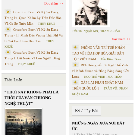
Đọc thêm
Cristoforo Borri Và Ký Sự Đàng
Trong Iii. Quan Khám Lý Trần Đức Hòa
Và Cơ Sở Nước Mặn
THỤY KHUÊ
Cristoforo Borri Và Ký Sự Đàng
Trần Thị Nguyệt Mai
,
TRANG CHÂU
Trong - II. Minh Đức Vương Thái Phi Và
Đọc thêm
Cơ Sở Đạo Chúa Đầu Tiên
THỤY
KHUÊ
PHỎNG VẤN TRÍ TUỆ NHÂN
Cristoforo Borri Và Ký Sự Đàng
TẠO VỀ HÒA HỢP HÒA GIẢI DÂN
Trong I. Đất Nước Và Con Người Đàng
TỘC VIỆT NAM
Trần Kiêm Đoàn
Trong
THỤY KHUÊ
RFA Phỏng vấn BS Ngô Thế Vinh
về Kênh Funan và Đồng Bằng Sông Cửu
Long
NGÔ THẾ VINH
,
MAI TRẦN
Tiểu Luận
GẶP LẠI PHAN NHẬT NAM
TRÊN QUỐC LỘ 1
TRẦN VŨ
,
PHAN
“THỜI NÀY KHÔNG PHẢI LÀ
NHẬT NAM
THỜI CỦA VĂN CHƯƠNG
NGHỆ THUẬT”
Ký / Tùy Bút
NHỮNG NGÀY XƯA NƠI ĐẤT
ÚC
11 Tháng Bảy 2026
(Xem: 2143)