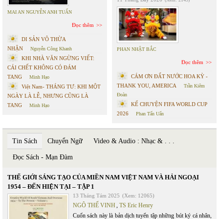
MAI AN NGUYỄN ANH TUẤN
Đọc thêm
DI SẢN VÔ THỪA
NHẬN
Nguyễn Công Khanh
PHAN NHẬT BẮC
KHI NHÀ VĂN NGỪNG VIẾT:
Đọc thêm
CÁI CHẾT KHÔNG CÓ ĐÁM
CÁM ƠN ĐẤT NƯỚC HOA KỲ -
TANG
Minh Hạo
THANK YOU, AMERICA
Trần Kiêm
Việt Nam- THÁNG TƯ: KHI MỘT
Đoàn
NGÀY LÀ LỄ, NHƯNG CŨNG LÀ
KỂ CHUYỆN FIFA WORLD CUP
TANG
Minh Hạo
2026
Phan Tấn Uẩn
Tin Sách
Chuyển Ngữ
Video & Audio : Nhạc & . . .
Đọc Sách - Mạn Đàm
THẾ GIỚI SÁNG TẠO CỦA MIỀN NAM VIỆT NAM VÀ HẢI NGOẠI
1954 – ĐẾN HIỆN TẠI – TẬP 1
13 Tháng Tám 2025
(Xem: 12065)
NGÔ THẾ VINH
,
TS Eric Henry
Cuốn sách này là bản dịch tuyển tập những bút ký cá nhân,