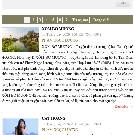
1
2
3
4
5
6
7
Trang sau
Trang cuối
XÓM BỜ MƯƠNG
30 Tháng Bảy 2026
1:56 CH
(Xem: 801)
PHẠM NGỌC LƯƠNG
XÓM BỜ MƯƠNG – Truyện thứ hai trong bộ ba "Tam Quan"
của Phạm Ngọc Lương. Hôm qua, chúng tôi giới thiệu CÁT
HOANG. Hôm nay là XÓM BỜ MƯƠNG – truyện ngắn thứ hai trong bộ ba Tam Quan
của nhà văn trẻ Phạm Ngọc Lương, từng đăng trên Hợp Lưu số 87 (2006). Hơn hai mươi
năm trước, nhà phê bình Thụy Khuê đã gọi đây là "một câu chuyện cổ tích kinh dị", nơi cái
chết của một dòng sông song hành với sự mục rữa của môi trường, sự tha hóa của con
người và số phận bi thảm của một đứa trẻ. Một truyện ngắn đầy chất thơ, nhưng càng đẹp
càng khiến người đọc rùng mình. Hai mươi năm đã trôi qua. Dòng sông trong truyện có còn
là một ẩn dụ của hôm nay? Xã hội Việt Nam đã thay đổi đến đâu trước những vấn đề mà
XÓM BỜ MƯƠNG đặt ra: môi trường, bạo lực, sự vô cảm, và phẩm giá con người? Chúng
tôi xin giới thiệu lại truyện ngắn này. Câu trả lời, có lẽ, xin dành cho mỗi bạn đọc.
Đọc thêm
CÁT HOANG
29 Tháng Bảy 2026
3:34 CH
(Xem: 865)
PHẠM NGỌC LƯƠNG