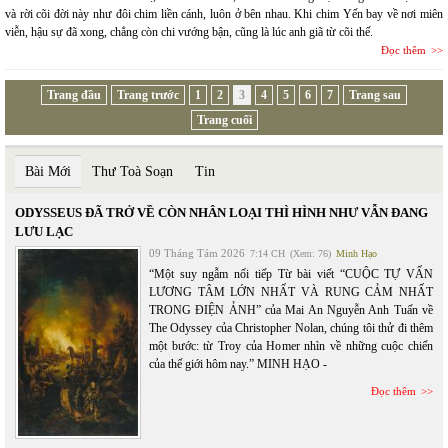
và rời cõi đời này như đôi chim liền cánh, luôn ở bên nhau. Khi chim Yến bay về nơi miên
viễn, hậu sự đã xong, chẳng còn chi vướng bận, cũng là lúc anh giã từ cõi thế.
Đọc thêm
Trang đầu
Trang trước
1
2
3
4
5
6
7
Trang sau
Trang cuối
Bài Mới
Thư Toà Soạn
Tin
ODYSSEUS ĐÃ TRỞ VỀ CÒN NHÂN LOẠI THÌ HÌNH NHƯ VẪN ĐANG
LƯU LẠC
09 Tháng Tám 2026
7:14 CH
(Xem: 76)
Minh Hạo
“Một suy ngẫm nối tiếp Từ bài viết “CUỘC TỰ VẤN
LƯƠNG TÂM LỚN NHẤT VÀ RUNG CẢM NHẤT
TRONG ĐIỆN ẢNH” của Mai An Nguyễn Anh Tuấn về
The Odyssey của Christopher Nolan, chúng tôi thử đi thêm
một bước: từ Troy của Homer nhìn về những cuộc chiến
của thế giới hôm nay.” MINH HẠO -
Đọc thêm