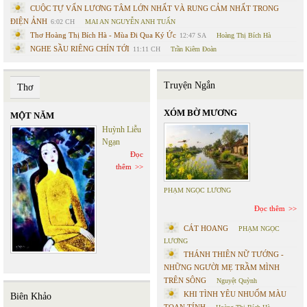
CUỘC TỰ VẤN LƯƠNG TÂM LỚN NHẤT VÀ RUNG CẢM NHẤT TRONG
ĐIỆN ẢNH
6:02 CH
MAI AN NGUYỄN ANH TUẤN
Thơ Hoàng Thị Bích Hà - Mùa Đi Qua Ký Ức
12:47 SA
Hoàng Thị Bích Hà
NGHE SẦU RIÊNG CHÍN TỚI
11:11 CH
Trần Kiêm Đoàn
Truyện Ngắn
Thơ
XÓM BỜ MƯƠNG
MỘT NĂM
Huỳnh Liễu
Ngạn
Đọc
thêm
PHẠM NGỌC LƯƠNG
Đọc thêm
CÁT HOANG
PHẠM NGỌC
LƯƠNG
THÁNH THIÊN NỮ TƯỚNG -
NHỮNG NGƯỜI MẸ TRẦM MÌNH
TRÊN SÔNG
Nguyệt Quỳnh
KHI TÌNH YÊU NHUỐM MÀU
Biên Khảo