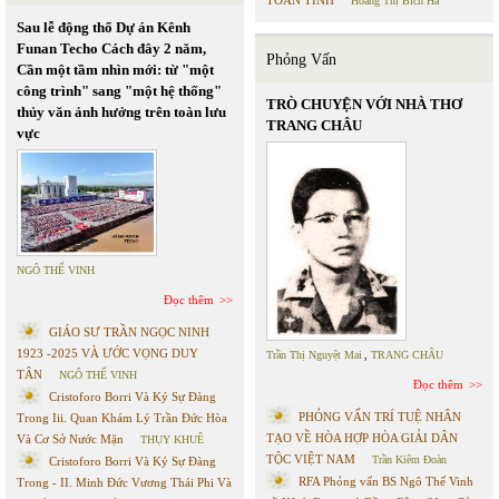
TOAN TÍNH
Hoàng Thị Bích Hà
Sau lễ động thổ Dự án Kênh
Funan Techo Cách đây 2 năm,
Phỏng Vấn
Cần một tầm nhìn mới: từ "một
công trình" sang "một hệ thống"
TRÒ CHUYỆN VỚI NHÀ THƠ
thủy văn ảnh hưởng trên toàn lưu
TRANG CHÂU
vực
NGÔ THẾ VINH
Đọc thêm
GIÁO SƯ TRẦN NGỌC NINH
1923 -2025 VÀ ƯỚC VỌNG DUY
Trần Thị Nguyệt Mai
,
TRANG CHÂU
TÂN
NGÔ THẾ VINH
Đọc thêm
Cristoforo Borri Và Ký Sự Đàng
PHỎNG VẤN TRÍ TUỆ NHÂN
Trong Iii. Quan Khám Lý Trần Đức Hòa
TẠO VỀ HÒA HỢP HÒA GIẢI DÂN
Và Cơ Sở Nước Mặn
THỤY KHUÊ
TỘC VIỆT NAM
Trần Kiêm Đoàn
Cristoforo Borri Và Ký Sự Đàng
RFA Phỏng vấn BS Ngô Thế Vinh
Trong - II. Minh Đức Vương Thái Phi Và