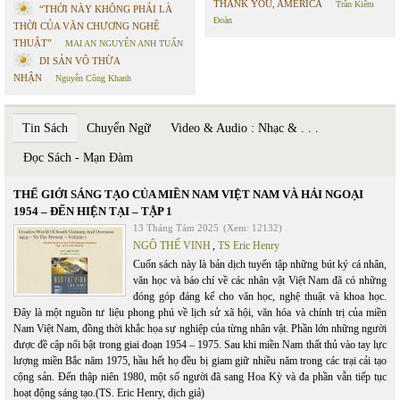
THANK YOU, AMERICA
Trần Kiêm
“THỜI NÀY KHÔNG PHẢI LÀ
Đoàn
THỜI CỦA VĂN CHƯƠNG NGHỆ
THUẬT”
MAI AN NGUYỄN ANH TUẤN
DI SẢN VÔ THỪA
NHẬN
Nguyễn Công Khanh
Tin Sách
Chuyển Ngữ
Video & Audio : Nhạc & . . .
Đọc Sách - Mạn Đàm
THẾ GIỚI SÁNG TẠO CỦA MIỀN NAM VIỆT NAM VÀ HẢI NGOẠI
1954 – ĐẾN HIỆN TẠI – TẬP 1
13 Tháng Tám 2025
(Xem: 12132)
NGÔ THẾ VINH
,
TS Eric Henry
Cuốn sách này là bản dịch tuyển tập những bút ký cá nhân,
văn học và báo chí về các nhân vật Việt Nam đã có những
đóng góp đáng kể cho văn học, nghệ thuật và khoa học.
Đây là một nguồn tư liệu phong phú về lịch sử xã hội, văn hóa và chính trị của miền
Nam Việt Nam, đồng thời khắc họa sự nghiệp của từng nhân vật. Phần lớn những người
được đề cập nổi bật trong giai đoạn 1954 – 1975. Sau khi miền Nam thất thủ vào tay lực
lượng miền Bắc năm 1975, hầu hết họ đều bị giam giữ nhiều năm trong các trại cải tạo
cộng sản. Đến thập niên 1980, một số người đã sang Hoa Kỳ và đa phần vẫn tiếp tục
hoạt động sáng tạo.(TS. Eric Henry, dịch giả)