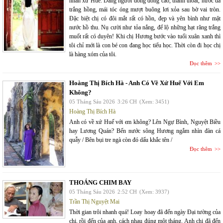
nhân xứ Huế. Dáng người dong dỏng cao, thanh thoát, nước da
trắng hồng, mái tóc óng mượt buông lơi xỏa sau bờ vai tròn.
Đặc biệt chị có đôi mắt rất có hồn, đẹp và yên bình như mặt
nước hồ thu. Nụ cười như tỏa nắng, để lộ những hạt răng trắng
muốt rất có duyên! Khi chị Hương bước vào tuổi xuân xanh thì
tôi chỉ mới là con bé con đang học tiểu học. Thời còn đi học chị
là hàng xóm của tôi.
Đọc thêm
Hoàng Thị Bích Hà - Anh Có Về Xứ Huế Với Em
Không?
05 Tháng Sáu 2026
3:26 CH
(Xem: 3451)
Hoàng Thị Bích Hà
Anh có về xứ Huế với em không? Lên Ngự Bình, Nguyệt Biều
hay Lương Quán? Bến nước sông Hương ngắm nhìn đàn cá
quẫy / Bên bụi tre ngà còn đó dấu khắc tên /
Đọc thêm
THOÁNG CHIM BAY
05 Tháng Sáu 2026
2:52 CH
(Xem: 3937)
Trần Thị Nguyệt Mai
Thời gian trôi nhanh quá! Loay hoay đã đến ngày Đại tường của
chị, rồi đến của anh, cách nhau đúng một tháng. Anh chị đã đến