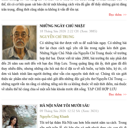
thế, tôi có cơ hội quan sát báo chí từ một khoảng cách vừa đủ gần để thấy những giá trị đáng
trân trọng, đồng thời cũng nhận ra không ít vấn đề tồn tại.
Đọc thêm
NHỮNG NGÀY CHỦ NHẬT
18 Tháng Sáu 2026
2:22 CH
(Xem: 3885)
NGUYỄN CHÍ TRUNG
Có những bài thơ được viết ra để xuất bản ngay. Có những bài
thơ lại chọn cách ngủ yên rất lâu trong ngăn kéo thời gian.
Những Ngày Chủ Nhật của Nguyễn Chí Trung thuộc về trường
hợp thứ hai. Được viết từ năm 2000, bài trường thi này phải đợi
đến 26 năm sau mới đến với bạn đọc Hợp Lưu. Trong quãng lặng dài ấy, thời gian đã đổi
thay nhiều điều, nhưng những câu hỏi mà thi sĩ đặt ra về nỗi buồn, sự hiện hữu, ký ức, cô
đơn và hành trình làm người dường như vẫn còn nguyên tính thời sự. Chúng tôi xin giới
thiệu tác phẩm như một món quà nhỏ gửi đến những độc giả yêu thơ Nguyễn Chí Trung —
những người vẫn tin rằng có những tiếng nói thi ca không thuộc về một thời điểm, mà thuộc
về nhiều thế hệ cùng chia sẻ một nỗi băn khoăn trước đời sống. TẠP CHÍ HỢP LƯU
Đọc thêm
HÀ NỘI NĂM TÔI MƯỜI SÁU
09 Tháng Sáu 2026
12:52 SA
(Xem: 3631)
Nguyễn Công Khanh
Tôi trở lại thăm Hà-Nội sau hơn bốn mươi năm xa cách. Trong
gần một tuần lễ, tôi bận rộn và mệt nhoài theo các con tôi đi