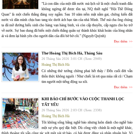
“Là con dân của một đất nước mà lịch sử là một chuỗi tranh đấu
không ngừng để được tồn tại, NQ thiết nghĩ “Hội Thề Đông
Quan” là một chiến thắng đáng suy ngẫm. Sau 10 năm nếm mật nằm gai, chứng kiến đất
nước và dân mình chịu bao tang tóc dưới ách bạo tàn của nhà Minh. Thế mà cha ông chúng
ta đã mở đường hiếu sinh cho hàng vạn hàng binh, và còn cấp thuyền, cấp ngựa cho họ trở
về nước. Sự bao dung đã biến một chiến thắng quân sự thành khúc khải hoàn của lòng nhân
ái và đem lại bình yên cho người dân của đôi bờ bờ cõi.” (Nguyệt Quỳnh)
Đọc thêm
Thơ Hoàng Thị Bích Hà, Tháng Sáu
26 Tháng Sáu 2026
3:01 CH
(Xem: 2949)
Hoàng Thị Bích Hà
Có những thứ tưởng chừng phai hết thảy / Đến cuối đời vẫn
thổn thức không nguôi / Như chiếc lá rơi qua mùa rất cũ / Chạm
tim người một tiếng động xa xôi.
Đọc thêm
KHI BÁO CHÍ BƯỚC VÀO CUỘC THANH LỌC
TẤT YẾU
26 Tháng Sáu 2026
2:03 CH
(Xem: 2338)
Hoàng Thị Bích Hà
Tôi không sống bằng nghề báo nhưng luôn dành cho nghề báo
một sự yêu quý đặc biệt. Dù công việc chính là một nghề khác,
thỉnh thoảng tôi vẫn cộng tác với một vài tờ báo, có bài được đăng và nhận nhuận bút. Vì