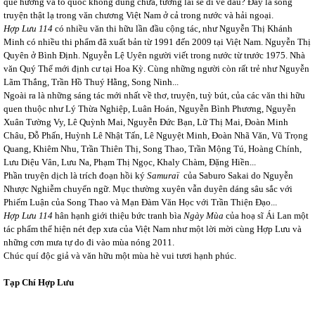
quê hương và tổ quốc không dung chứa, tương lai sẽ đi về đâu? Đây là song
truyện thật lạ trong văn chương Việt Nam ở cả trong nước và hải ngoại.
Hợp Lưu 114
có nhiều văn thi hữu lần đầu cộng tác, như Nguyễn Thị Khánh
Minh có nhiều thi phẩm đã xuất bản từ 1991 đến 2009 tại Việt Nam. Nguyễn Thị
Quyên ở Bình Định. Nguyễn Lệ Uyên người viết trong nước từ trước 1975. Nhà
văn Quý Thể mới định cư tại Hoa Kỳ. Cùng những người còn rất trẻ như Nguyễn
Lãm Thắng, Trần Hồ Thuý Hằng, Song Ninh...
Ngoài ra là những sáng tác mới nhất về thơ, truyện, tuỳ bút, của các văn thi hữu
quen thuộc như Lý Thừa Nghiệp, Luân Hoán, Nguyễn Bình Phương, Nguyễn
Xuân Tường Vy, Lê Quỳnh Mai, Nguyễn Đức Bạn, Lữ Thị Mai, Đoàn Minh
Châu, Đỗ Phấn, Huỳnh Lê Nhật Tấn, Lê Nguyệt Minh, Đoàn Nhã Văn, Vũ Trọng
Quang, Khiêm Nhu, Trần Thiên Thị, Song Thao, Trần Mộng Tú, Hoàng Chính,
Lưu Diệu Vân, Lưu Na, Phạm Thị Ngọc, Khaly Chàm, Đặng Hiền...
Phần truyện dịch là trích đoạn hồi ký
Samuraï
của Saburo Sakai do Nguyễn
Nhược Nghiễm chuyển ngữ. Mục thường xuyên vẫn duyên dáng sâu sắc với
Phiếm Luận của Song Thao và Mạn Đàm Văn Học với Trần Thiện Đạo...
Hợp Lưu 114
hân hạnh giới thiệu bức tranh bìa
Ngày Mùa
của hoạ sĩ Ái Lan một
tác phẩm thể hiện nét đẹp xưa của Việt Nam như một lời mời cùng Hợp Lưu và
những cơn mưa tự do đi vào mùa nóng 2011.
Chúc quí độc giả và văn hữu một mùa hè vui tươi hạnh phúc.
Tạp Chí Hợp Lưu