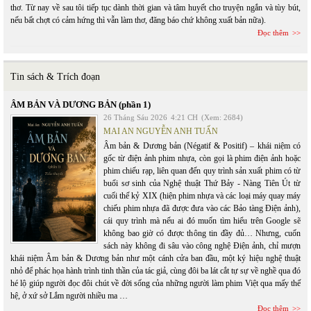
thơ. Từ nay về sau tôi tiếp tục dành thời gian và tâm huyết cho truyện ngắn và tùy bút,
nếu bất chợt có cảm hứng thì vẫn làm thơ, đăng báo chứ không xuất bản nữa).
Đọc thêm
Tin sách & Trích đoạn
ÂM BẢN VÀ DƯƠNG BẢN (phần 1)
26 Tháng Sáu 2026
4:21 CH
(Xem: 2684)
MAI AN NGUYỄN ANH TUẤN
Âm bản & Dương bản (Négatif & Positif) – khái niệm có
gốc từ điện ảnh phim nhựa, còn gọi là phim điện ảnh hoặc
phim chiếu rạp, liên quan đến quy trình sản xuất phim có từ
buổi sơ sinh của Nghệ thuật Thứ Bảy - Nàng Tiên Út từ
cuối thế kỷ XIX (hiện phim nhựa và các loại máy quay máy
chiếu phim nhựa đã được đưa vào các Bảo tàng Điện ảnh),
cái quy trình mà nếu ai đó muốn tìm hiểu trên Google sẽ
không bao giờ có được thông tin đầy đủ… Nhưng, cuốn
sách này không đi sâu vào công nghệ Điện ảnh, chỉ mượn
khái niệm Âm bản & Dương bản như một cánh cửa ban đầu, một ký hiệu nghệ thuật
nhỏ để phác họa hành trình tinh thần của tác giả, cùng đôi ba lát cắt tự sự về nghề qua đó
hé lộ giúp người đọc đôi chút về đời sống của những người làm phim Việt qua mấy thế
hệ, ở xứ sở Lắm người nhiều ma …
Đọc thêm