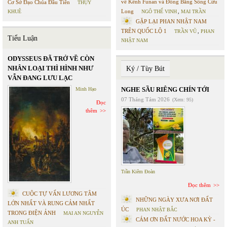
về Kênh Funan và Đồng Bằng Sông Cửu
Cơ Sở Đạo Chúa Đầu Tiên
THỤY
Long
KHUÊ
NGÔ THẾ VINH
,
MAI TRẦN
GẶP LẠI PHAN NHẬT NAM
TRÊN QUỐC LỘ 1
TRẦN VŨ
,
PHAN
Tiểu Luận
NHẬT NAM
ODYSSEUS ĐÃ TRỞ VỀ CÒN
NHÂN LOẠI THÌ HÌNH NHƯ
Ký / Tùy Bút
VẪN ĐANG LƯU LẠC
NGHE SẦU RIÊNG CHÍN TỚI
Minh Hạo
07 Tháng Tám 2026
(Xem: 95)
Đọc
thêm
Trần Kiêm Đoàn
Đọc thêm
CUỘC TỰ VẤN LƯƠNG TÂM
NHỮNG NGÀY XƯA NƠI ĐẤT
LỚN NHẤT VÀ RUNG CẢM NHẤT
ÚC
PHAN NHẬT BẮC
TRONG ĐIỆN ẢNH
MAI AN NGUYỄN
CÁM ƠN ĐẤT NƯỚC HOA KỲ -
ANH TUẤN