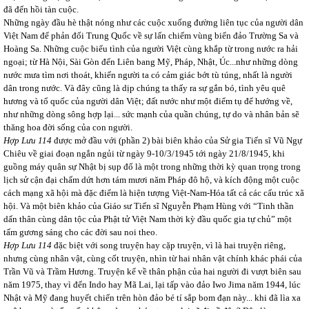
đã đến hồi tàn cuộc.
Những ngày đầu hè thật nóng như các cuộc xuống đường liên tục của người dân
Việt Nam để phản đối Trung Quốc về sự lấn chiếm vùng biển đảo Trường Sa và
Hoàng Sa. Những cuộc biểu tình của người Việt cùng khắp từ trong nước ra hải
ngoại; từ Hà Nội, Sài Gòn đến Liên bang Mỹ, Pháp, Nhật, Úc...như những dòng
nước mưa tìm nơi thoát, khiến người ta có cảm giác bớt tù túng, nhất là người
dân trong nước. Và đây cũng là dịp chúng ta thấy ra sự gắn bó, tình yêu quê
hương và tổ quốc của người dân Việt; đất nước như một điểm tụ để hướng về,
như những dòng sông hợp lại... sức mạnh của quần chúng, tự do và nhân bản sẽ
thăng hoa đời sống của con người.
Hợp Lưu 114
được mở đầu với (phần 2) bài biên khảo của Sử gia Tiến sĩ Vũ Ngự
Chiêu về giai đoạn ngắn ngủi từ ngày 9-10/3/1945 tới ngày 21/8/1945, khi
guồng máy quân sự Nhật bị sụp đổ là một trong những thời kỳ quan trọng trong
lịch sử cận đại chấm dứt hơn tám mươi năm Pháp đô hộ, và kích động một cuộc
cách mạng xã hội mà đặc điểm là hiện tượng Việt-Nam-Hóa tất cả các cấu trúc xã
hội. Và một biên khảo của Giáo sư Tiến sĩ Nguyễn Phạm Hùng với “Tinh thần
dấn thân cùng dân tộc của Phật tử Việt Nam thời kỳ đầu quốc gia tự chủ” một
tấm gương sáng cho các đời sau noi theo.
Hợp Lưu 114
đặc biệt với song truyện hay cặp truyện, vì là hai truyện riêng,
nhưng cùng nhân vật, cùng cốt truyện, nhìn từ hai nhân vật chính khác phái của
Trần Vũ và Trầm Hương. Truyện kể về thân phận của hai người đi vượt biên sau
năm 1975, thay vì đến Indo hay Mã Lai, lại tấp vào đảo Iwo Jima năm 1944, lúc
Nhật và Mỹ đang huyết chiến trên hòn đảo bé tí sắp bom đạn này... khi đã lìa xa