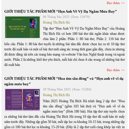
Đọc thêm
GIỚI THIỆU TÁC PHẨM MỚI “Hẹn Anh Về Vỹ Dạ Ngắm Mưa Bay”
06 Tháng Sáu 2025
(Xem: 13479)
Hoàng Thị Bích Hà
Tập thơ “Hẹn Anh Về Vỹ Dạ Ngắm Mưa Bay” của Hoàng
Thị Bích Hà có hơn 180 bài thơ dài ngắn khác nhau được
chia làm 2 phần: Phần 1: 80 bài thơ, Phần 2: 116 bài thơ
bốn câu. Phần 1: 80 bài thơ tuyển là những bài tâm đắc được chọn lọc ra từ 10 tập thơ
trước đã xuất bản và một số bài thơ mới sáng tác trong thời gian gần đây, chưa in nhưng
đã được đăng tải trên các trang báo mạng và website Văn học Nghệ thuật trong và ngoài
nước. Phần 2 là những khổ thơ yêu thích, mỗi bài chỉ chon 4 câu trong số những bài thơ
đã xuất bản.
Đọc thêm
GIỚI THIỆU TÁC PHẨM MỚI “Hoa tím sầu đông” và “Hẹn anh về vĩ dạ
ngắm mưa bay”
29 Tháng Năm 2025
(Xem: 15284)
Hoàng Thị Bích Hà
Năm 2025 Hoàng Thị Bích Hà trình làng 2 tập thơ: “Hoa
tím sầu đông” (gồm 103 bài thơ) và “Hẹn anh về vĩ dạ
ngắm mưa bay” (Hơn 180 bài). Hai tập thơ này tuyển chọn
ra những bài thơ tâm đắc của Hoàng Thị Bích Hà trong 10 tập thơ đã xuất bản từ mấy
năm trước đây. Những tập gồm 50 bài, mỗi tập lọc ra khoảng 10-15 bài, trong những tập
gồm có 100 bài thơ lọc ra khoảng 15-20 bài. (Đây là 2 tập thơ cuối cùng khép lại việc in