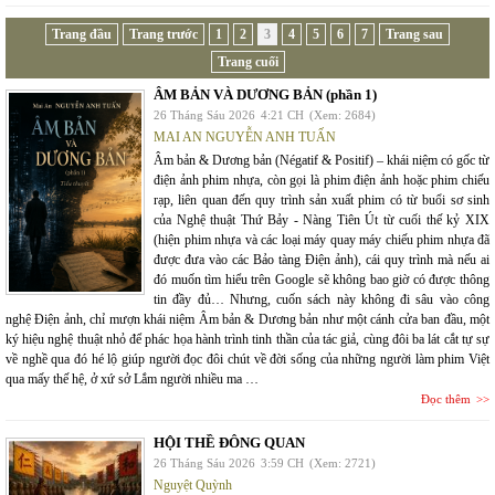
Trang đầu
Trang trước
1
2
3
4
5
6
7
Trang sau
Trang cuối
ÂM BẢN VÀ DƯƠNG BẢN (phần 1)
26 Tháng Sáu 2026
4:21 CH
(Xem: 2684)
MAI AN NGUYỄN ANH TUẤN
Âm bản & Dương bản (Négatif & Positif) – khái niệm có gốc từ
điện ảnh phim nhựa, còn gọi là phim điện ảnh hoặc phim chiếu
rạp, liên quan đến quy trình sản xuất phim có từ buổi sơ sinh
của Nghệ thuật Thứ Bảy - Nàng Tiên Út từ cuối thế kỷ XIX
(hiện phim nhựa và các loại máy quay máy chiếu phim nhựa đã
được đưa vào các Bảo tàng Điện ảnh), cái quy trình mà nếu ai
đó muốn tìm hiểu trên Google sẽ không bao giờ có được thông
tin đầy đủ… Nhưng, cuốn sách này không đi sâu vào công
nghệ Điện ảnh, chỉ mượn khái niệm Âm bản & Dương bản như một cánh cửa ban đầu, một
ký hiệu nghệ thuật nhỏ để phác họa hành trình tinh thần của tác giả, cùng đôi ba lát cắt tự sự
về nghề qua đó hé lộ giúp người đọc đôi chút về đời sống của những người làm phim Việt
qua mấy thế hệ, ở xứ sở Lắm người nhiều ma …
Đọc thêm
HỘI THỀ ĐÔNG QUAN
26 Tháng Sáu 2026
3:59 CH
(Xem: 2721)
Nguyệt Quỳnh