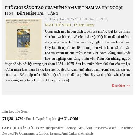
THẾ GIỚI SÁNG TẠO CỦA MIỀN NAM VIỆT NAM VÀ HẢI NGOẠI
1954 – ĐẾN HIỆN TẠI – TẬP 1
13 Tháng Tám 2025
9:11 CH
(Xem: 12132)
NGÔ THẾ VINH
,
TS Eric Henry
Cuốn sách này là bản dịch tuyển tập những bút ký cá nhân,
văn học và báo chí về các nhân vật Việt Nam đã có những
đóng góp đáng kể cho văn học, nghệ thuật và khoa học.
Đây là một nguồn tư liệu phong phú về lịch sử xã hội, văn
hóa và chính trị của miền Nam Việt Nam, đồng thời khắc
họa sự nghiệp của từng nhân vật. Phần lớn những người
được đề cập nổi bật trong giai đoạn 1954 – 1975. Sau khi miền Nam thất thủ vào tay lực
lượng miền Bắc năm 1975, hầu hết họ đều bị giam giữ nhiều năm trong các trại cải tạo
cộng sản. Đến thập niên 1980, một số người đã sang Hoa Kỳ và đa phần vẫn tiếp tục
hoạt động sáng tạo.(TS. Eric Henry, dịch giả)
Đọc thêm
Liên Lạc Tòa Soạn:
(714)381-8780
/ Email:
Tapc
Hihopluu@AOL.COM
TẠP CHÍ HỢP LƯU
Is An Independent Literary, Arts, And Research-Based Publication
Devoted To Commentary, Critical Essays, And Cultural Analysis.