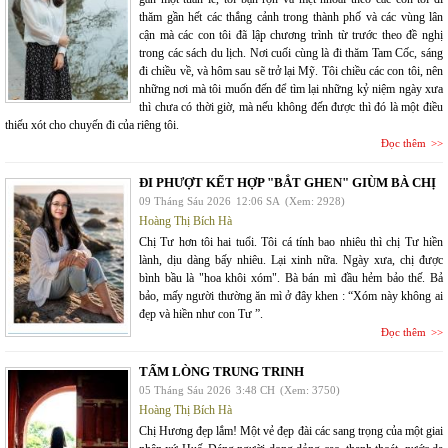
thăm gần hết các thắng cảnh trong thành phố và các vùng lân
cận mà các con tôi đã lập chương trình từ trước theo đề nghị
trong các sách du lịch. Nơi cuối cùng là đi thăm Tam Cốc, sáng
đi chiều về, và hôm sau sẽ trở lại Mỹ. Tôi chiều các con tôi, nên
những nơi mà tôi muốn đến để tìm lại những kỷ niệm ngày xưa
thì chưa có thời giờ, mà nếu không đến được thì đó là một điều
thiếu xót cho chuyến đi của riêng tôi.
Đọc thêm
ĐI PHƯỢT KẾT HỢP "BẮT GHEN" GIÙM BÀ CHỊ
09 Tháng Sáu 2026
12:06 SA
(Xem: 2928)
Hoàng Thị Bích Hà
Chị Tư hơn tôi hai tuổi. Tôi cá tính bao nhiêu thì chị Tư hiền
lành, dịu dàng bấy nhiêu. Lại xinh nữa. Ngày xưa, chị được
bình bầu là "hoa khôi xóm". Bà bán mì đầu hẻm bảo thế. Bả
bảo, mấy người thường ăn mì ở đây khen : “Xóm này không ai
đẹp và hiền như con Tư ”.
Đọc thêm
TẤM LÒNG TRUNG TRINH
05 Tháng Sáu 2026
3:48 CH
(Xem: 3750)
Hoàng Thị Bích Hà
Chị Hương đẹp lắm! Một vẻ đẹp đài các sang trọng của một giai