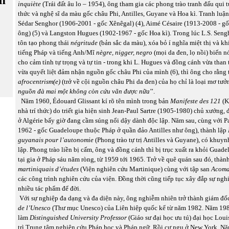
inquiète
(Trái đất âu lo – 1954), ông tham gia các phong trào tranh đấu qui tụ
thức và nghệ sĩ da màu gốc châu Phi, Antilles, Guyane và Hoa kì. Tranh luậ
Sédar Senghor (1906-2001 - gốc Xênêgal) (4), Aimé Césaire (1913-2008 - g
ông) (5) và Langston Hugues (1902-1967 - gốc Hoa kì). Trong lúc L.S. Sengh
tôn tạo phong thái
négritude
(bản sắc da màu), xóa bỏ í nghĩa miệt thị và k
tiếng Pháp và tiếng Anh/Mĩ
nègre,
nigger, negro
(mọi da đen, lọ nồi) biến n
cho cảm tính tự trọng và tự tin - trong khi L. Hugues và đồng cánh vừa than
vừa quyết liệt đảm nhận nguồn gốc châu Phi của mình (6), thì ông cho rằng 
afrocentrism(e)
(trở về cội nguồn châu Phi da đen) của họ chỉ là loại mơ tưởn
nguồn đà mai một
không còn cứu vãn được nữa
’’.
Năm 1960, Édouard Glissant kí rõ tên mình trong bản
Manifeste des 121
(K
nhà trí thức) do triết gia hiện sinh Jean-Paul Sartre (1905-1980) chủ xướng, 
ở Algérie bấy giờ đang cầm súng nổi dậy dành độc lập. Năm sau, cùng với P
1962 - gốc Guadeloupe thuộc Pháp ở quần đảo Antilles như ông), thành lập
guyanais pour l’autonomie
(Phong trào tự trị Antilles và Guyane), có khuy
lập. Phong trào liền bị cấm, ông và đồng cánh thì bị trục xuất ra khỏi Guad
tại gia ở Pháp sáu năm ròng, từ 1959 tới 1965. Trở về quê quán sau đó, thàn
martiniquais d’études
(Viện nghiên cứu Martinique) cùng với tập san
Acom
các công trình nghiên cứu của viện. Đồng thời cũng tiếp tục xây đắp sự ng
nhiều tác phẩm để đời.
Với sự nghiệp đa dạng và đa diện này, ông nghiễm nhiên trở thành giám đố
de l’Unesco
(Thư mục Unesco) của Liên hiệp quốc kể từ năm 1982. Năm 19
làm
Distinguished University Professor
(Giáo sư đại học ưu tú) đại học Loui
trì Trung tâm nghiên cứu Pháp học và Pháp ngữ. Rồi cư ngụ ở New York. N