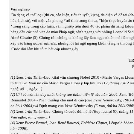
Văn nghiệp
Đa dạng về thể loại (thi ca, cảo luận, tiểu thuyết, kịch), đa diện về đề tài (ch
hóa, lịch sử), với một văn phong *trữ tình trong thi ca, *hiện thực huyền ảo 
*trong sáng trong cảo luận, văn nghiệp trên dưới 40 tác phẩm đã nâng Édoua
hàng đầu các nhà văn da màu Pháp ngữ, sánh ngang với những Leopold Séda
Aimé Césaire (5). Chúng tôi, chúng ta không lấy làm ngạc nhiên mỗi lần ng
xếp vào hàng
nobelisable(s)
, nhưng rồi lại ngỡ ngàng khôn tả nghe tin ông h
Cuộc đời lắm khi tỏ ra bất cập nhường ấy.
TR
(
------------------------
(1)
Xem: Trần Thiện-Đạo,
Giải văn chương Nobel 2010 - Mario Vargas Llosa 
thực tại
và
Món nợ của Mario Vargas Llosa
(
Hợp lưu
, số 112, tháng 1 & 2 
nghệ
, số…, ngày…).
(2)
Chỉ có một
lần
duy nhứt
không tạo thành tiền lệ vào năm 2004. Xem: Tr
Renaudot 2004 - Phần thưởng cho một di cảo
{của Irène Némirovsky, 1903-
ba 9/11/2004) và
Định mạng của Irène Némirovsky
(
E-van
, thứ ba 26/4/200
(3)
Xem: Trần Thiện-Đạo,
Chứng từ cuộc đời nô lệ
(
Hợp lưu,
số 97, tháng 1
Văn nghệ
, số…, ngày…).
(4)
Xem:
Pierre Brunel, Jean-René Bourrel, Frédéric Giguet,
Léopold Sédar
nữ - 2006).