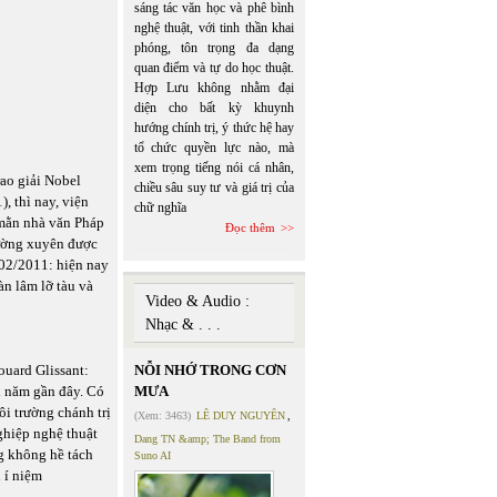
sáng tác văn học và phê bình
nghệ thuật, với tinh thần khai
phóng, tôn trọng đa dạng
quan điểm và tự do học thuật.
Hợp Lưu không nhằm đại
diện cho bất kỳ khuynh
hướng chính trị, ý thức hệ hay
tổ chức quyền lực nào, mà
xem trọng tiếng nói cá nhân,
ao giải Nobel
chiều sâu suy tư và giá trị của
, thì nay, viện
chữ nghĩa
 mằn nhà văn Pháp
Đọc thêm
ường xuyên được
 02/2011: hiện nay
àn lâm lỡ tàu và
Video & Audio :
Nhạc & . . .
ouard Glissant:
NỖI NHỚ TRONG CƠN
 năm gần đây. Có
MƯA
i trường chánh trị
(Xem: 3463)
LÊ DUY NGUYÊN
,
nghiệp nghệ thuật
Dang TN &amp; The Band from
g không hề tách
Suno AI
 í niệm