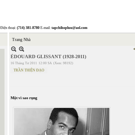
Điện thoại:
(714) 381-8780
E-mail:
tapchihopluu@aol.com
Trang Nhà
ÉDOUARD GLISSANT (1928-2011)
16 Tháng Tư 2011
12:00 SA
(Xem: 98192)
TRẦN THIỆN ĐẠO
Một vì sao rụng