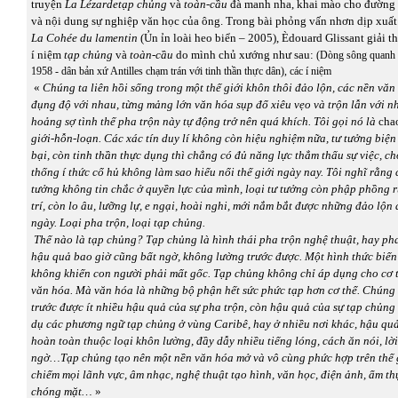
truyện
La Lézarde
tạp chủng
và
toàn-cầu
đà manh nha, khai mào cho đường
và nội dung sự nghiệp văn học của ông. Trong bài phỏng vấn nhơn dịp xuất
La Cohée du lamentin
(Ủn ỉn loài heo biển – 2005), Èdouard Glissant giải t
í niệm
tạp chủng
và
toàn-cầu
do mình chủ xướng như sau:
(Dòng sông quanh c
1958 - dân bản xứ Antilles chạm trán với tinh thần thực dân), các í niệm
«
Chúng ta liên hồi sống trong một thế giới khôn thôi đảo lộn, các nền vă
đụng độ với nhau, từng mảng lớn văn hóa sụp đổ xiêu vẹo và trộn lẫn với n
hoảng sợ tình thế pha trộn này tự động trở nên quá khích. Tôi gọi nó là
cha
giới-hỗn-loạn. Các xác tín duy lí không còn hiệu nghiệm nữa, tư tưởng biện
bại, còn tinh thần thực dụng thì chẳng có đủ năng lực thẳm thấu sự việc, ch
thống í thức cổ hủ không làm sao hiểu nổi thế giới ngày nay. Tôi nghĩ rằng c
tưởng không tin chắc ở quyền lực của mình, loại tư tưởng còn phập phồng r
trí, còn lo âu, lưỡng lự, e ngại, hoài nghi, mới nắm bắt được những đảo lộn
ngày. Loại pha trộn, loại tạp chủng.
Thế nào là tạp chủng? Tạp chủng là hình thái pha trộn nghệ thuật, hay ph
hậu quả bao giờ cũng bất ngờ, không lường trước được. Một hình thức biến
không khiến con người phải mất gốc. Tạp chủng không chỉ áp dụng cho cơ 
văn hóa. Mà văn hóa là những bộ phận hết sức phức tạp hơn cơ thể. Chúng t
trước được ít nhiều hậu quả của sự pha trộn, còn hậu quả của sự tạp chủng 
dụ các phương ngữ tạp chủng ở vùng Caribê, hay ở nhiều nơi khác, hậu qu
hoàn toàn thuộc loại khôn lường, đầy dẫy nhiều tiếng lóng, cách ăn nói, lời
ngờ…Tạp chủng tạo nên một nền văn hóa mở và vô cùng phức hợp trên thế g
chiếm mọi lãnh vực, âm nhạc, nghệ thuật tạo hình, văn học, điện ảnh, ẩm thự
chóng mặt…
»