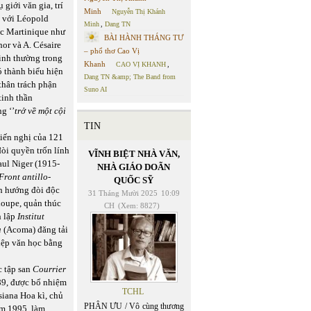
 giới văn gia, trí
Minh
Nguyễn Thị Khánh
n với Léopold
Minh
,
Dang TN
ốc Martinique như
BÀI HÀNH THÁNG TƯ
or và A. Césaire
– phổ thơ Cao Vị
hinh thường trong
Khanh
CAO VỊ KHANH
,
ó thành biểu hiện
Dang TN &amp; The Band from
 thân trách phận
Suno AI
tinh thần
g ‘’
trở về một cội
TIN
iến nghị của 121
đòi quyền trốn lính
VĨNH BIỆT NHÀ VĂN,
aul Niger (1915-
NHÀ GIÁO DOÃN
Front antillo-
QUỐC SỸ
nh hướng đòi độc
31 Tháng Mười 2025
10:09
eloupe, quản thúc
CH
(Xem: 8827)
h lập
Institut
a
(Acoma) đăng tải
hiệp văn học bằng
c tập san
Courrier
89, được bổ nhiệm
TCHL
siana Hoa kì, chủ
PHÂN ƯU / Vô cùng thương
ăm 1995, làm