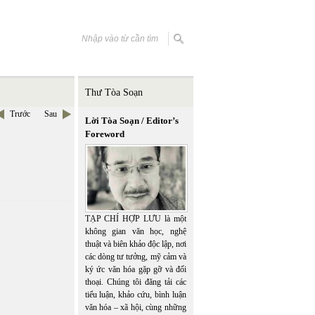
Thư Tòa Soạn
Trước
Sau
Lời Tòa Soạn / Editor’s
Foreword
TẠP CHÍ HỢP LƯU là một
không gian văn học, nghệ
thuật và biên khảo độc lập, nơi
các dòng tư tưởng, mỹ cảm và
ký ức văn hóa gặp gỡ và đối
thoại. Chúng tôi đăng tải các
tiểu luận, khảo cứu, bình luận
văn hóa – xã hội, cùng những