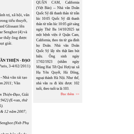
QUẬN CAM, California
(Việt Báo) -- Nhà văn Doãn
Quốc Sỹ đã thanh thản từ trần
ánh trị, xã hội, văn
lúc 10:05 Quốc Sỹ đã thanh
trong tiểu thuyết,
thản từ trần lúc 10:05 giờ sáng
rd Glissant lên
ngày Thứ Ba 14/10/2025 tại
r Senghor (4) và
một bệnh viện ở Quận Cam,
he thấy ông được
California, theo tin từ gia đình
ụt giải.
họ Doãn. Nhà văn Doãn
Quốc Sỹ lấy tên thật làm bút
hiệu. Ông sinh ngày
ẦN THIỆN
-
ĐẠO
17/02/1923 (nhằm ngày
Paris, 3-4/02/2011)
Mùng Hai Tết Quí Hợi) tại xã
Hạ Yên Quyết, Hà Đông,
- Nhà văn tái tạo
ngoại thành Hà Nội. Như thế,
năm 2011;
Văn
nhà văn ra đi khi được 102
tuổi, theo tuổi ta là 103.
ần Thiện-Đạo,
Giải
Đọc thêm
1942} (
E-van,
thứ
5).
1 & 12 năm 2007;
 Senghor
(Nxb Phụ