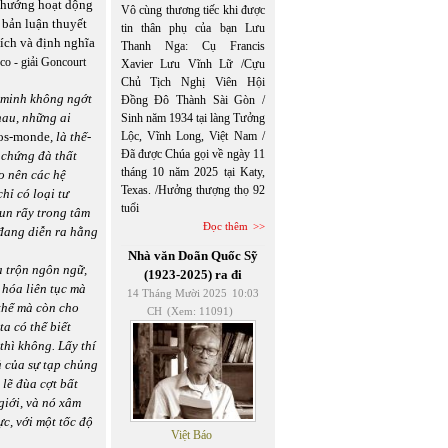
 hướng hoạt dộng
Vô cùng thương tiếc khi được
 bản luận thuyết
tin thân phụ của bạn Lưu
hích và định nghĩa
Thanh Nga: Cụ Francis
o - giải Goncourt
Xavier Lưu Vĩnh Lữ /Cựu
Chủ Tịch Nghị Viên Hội
n minh không ngớt
Đồng Đô Thành Sài Gòn /
hau, những ai
Sinh năm 1934 tại làng Tưởng
os-monde
, là thế-
Lộc, Vĩnh Long, Việt Nam /
Đã được Chúa gọi về ngày 11
 chứng đà thất
tháng 10 năm 2025 tại Katy,
o nên các hệ
Texas. /Hưởng thượng thọ 92
hỉ có loại tư
tuổi
un rẩy trong tâm
Đọc thêm
 đang diễn ra hằng
Nhà văn Doãn Quốc Sỹ
a trộn ngôn ngữ,
(1923-2025) ra đi
 hóa liên tục mà
14 Tháng Mười 2025
10:03
thể mà còn cho
CH
(Xem: 11091)
a có thể biết
thì không. Lấy thí
ả của sự tạp chủng
 lẽ đùa cợt bất
iới, và nó xâm
c, với một tốc độ
Việt Báo