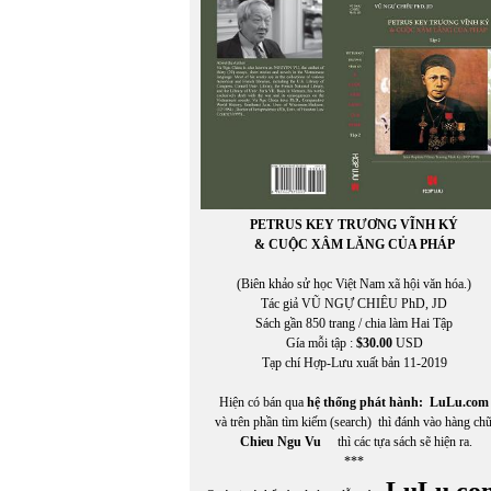
PETRUS KEY TRƯƠNG VĨNH KÝ
& CUỘC XÂM LĂNG CỦA PHÁP
(Biên khảo sử học Việt Nam xã hội văn hóa.)
Tác giả VŨ NGỰ CHIÊU PhD, JD
Sách gần 850 trang / chia làm Hai Tập
Gía mỗi tập :
$30.00
USD
Tạp chí Hợp-Lưu xuất bản 11-2019
Hiện có bán qua
hệ thống phát hành:
LuLu.com
và trên phần tìm kiếm (search) thì đánh vào hàng ch
Chieu Ngu Vu
thì các tựa sách sẽ hiện ra.
***
LuLu.co