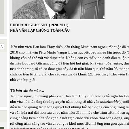
ÉDOUARD GLISSANT (1928-2011)
NHÀ VĂN TẠP CHỦNG TOÀN-CẦU
Nếu như viện Hàn lâm Thụy điển, đầu tháng Mười năm ngoái, rốt cuộc đã tr
2010 cho nhà văn Pêru Mario Vargas Llosa hụt biết bao nhiêu lần trước đó (1)
không còn có thể vớt vát được nữa. Không còn có thể vinh danh dầu muộn
da màu Édouard Glissant cũng đã liên hồi hụt giải. Nhà văn
nobelisable
, th
nêu danh trong số có cơ đoạt giải này đã từ trần hôm qua, thứ năm 03 tháng
chưa có tiền lệ tặng giải cho các văn gia đã khuất (2). Tiếc thay! Cho viện H
nhà văn hụt giải.
Từ
bản sắc da màu…
Nói nào ngay, thì chẳng phải viện Hàn lâm Thụy điển không hề nghĩ tới Éd
như vừa nói, tên ông thường xuyên nằm trong số nhà văn
nobelisable(s)
mỗi
điều là hào quang tác phong quyết liệt nhưng bất bạo động của ông trong mô
và văn hóa trải dài hơn sáu chục năm tròn đã ít nhiều che trùm trên một sự 
cũng chẳng kém phần sắc cạnh. Suốt trọn cuộc đời khôn thôi sống động, ôn
rời công trình sáng tạo văn chương ra khỏi mục tiêu mà ông tóm gọn qua haì
créolisation
(tạp chủng) và
tout-monde
(toàn-cầu).