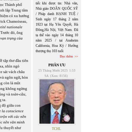
tiếc khi được tin: Nhà văn,
 học Thành phố
Nhà giáo DOÃN QUỐC SỸ
nh lập Trung tâm
/ Pháp danh HẠNH TUỆ /
 nhiệm có xu hướng
Sinh ngày 17 tháng 2 năm
trick Chamoiseau,
1923 tại Hạ Yên Quyết, Hà
tité nationale
Đông,Hà Nội, Việt Nam. Đã
. Trước đó, ông
tạ thế vào ngày 14 tháng 10
 vạn trạng của
năm 2025 / tại Anaheim
California, Hoa Kỳ / Hưởng
thượng thọ 103 tuổi
Đọc thêm
đề tập thơ đầu tiên
PHÂN ƯU
 xa, nhìn ngó
25 Tháng Mười 2025
1:53
ce sát vách châu
SA
(Xem: 8156)
 và ngôn ngữ
,
hòn
ng còn là một
 động không ngừng
ủng
và
toàn-cầu
,
 ta.
g độ giữa con
e la conscience
trộn với các nền
ác nền văn minh
iểu thuyết như
TCHL