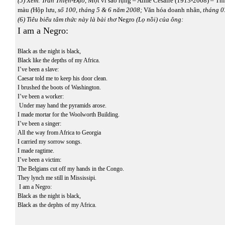
(5)
Xem: Trần Thiện-Đạo,
Một vì sao rụng – Aimé Césaire (1913-2008) – Thi
màu
(
Hộp lưu
, số 100, tháng 5 & 6 năm 2008;
Văn hóa doanh nhân,
tháng 0
(6)
Tiêu biểu tâm thức này là bài thơ
Negro
(Lọ nồi) của ông:
I am a Negro:
Black as the night is black,
Black like the depths of my Africa.
I’ve been a slave:
Caesar told me to keep his door clean.
I brushed the boots of Washington.
I’ve been a worker:
Under may hand the pyramids arose.
I made mortar for the Woolworth Building.
I’ve been a singer:
All the way from Africa to Georgia
I carried my sorrow songs.
I made ragtime.
I’ve been a victim:
The Belgians cut off my hands in the Congo.
They lynch me still in Mississipi.
I am a Negro:
Black as the night is black,
Black as the dephts of my Africa.