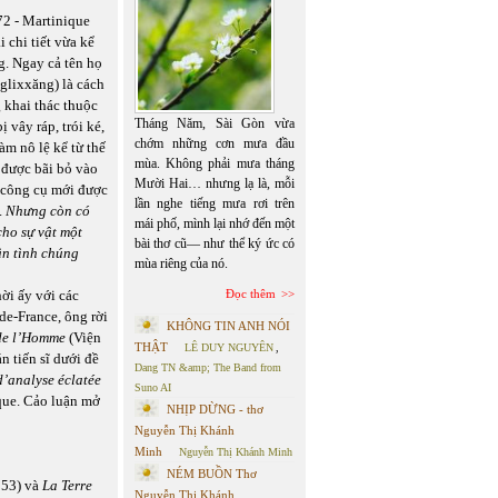
72 - Martinique
 chi tiết vừa kể
g. Ngay cả tên họ
(glixxăng) là cách
 khai thác thuộc
Tháng Năm, Sài Gòn vừa
 vây ráp, trói ké,
chớm những cơn mưa đầu
àm nô lệ kể từ thế
mùa. Không phải mưa tháng
 được bãi bỏ vào
Mười Hai… nhưng lạ là, mỗi
c công cụ mới được
lần nghe tiếng mưa rơi trên
.
Nhưng còn có
mái phố, mình lại nhớ đến một
cho sự vật một
bài thơ cũ— như thể ký ức có
ân tình chúng
mùa riêng của nó.
ời ấy với các
Đọc thêm
de-France, ông rời
KHÔNG TIN ANH NÓI
de l’Homme
(Viện
THẬT
LÊ DUY NGUYÊN
,
n tiến sĩ dưới đề
Dang TN &amp; The Band from
 d’analyse éclatée
Suno AI
ique. Cảo luận mở
NHỊP DỪNG - thơ
Nguyễn Thị Khánh
Minh
Nguyễn Thị Khánh Minh
NÉM BUỒN Thơ
953) và
La Terre
Nguyễn Thị Khánh