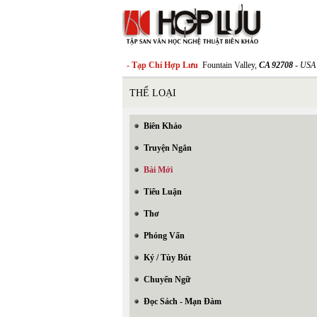
- Tạp Chí Hợp Lưu
Fountain Valley,
CA 92708
- USA
THỂ LOẠI
Biên Khảo
Truyện Ngắn
Bài Mới
Tiểu Luận
Thơ
Phỏng Vấn
Ký / Tùy Bút
Chuyển Ngữ
Đọc Sách - Mạn Đàm