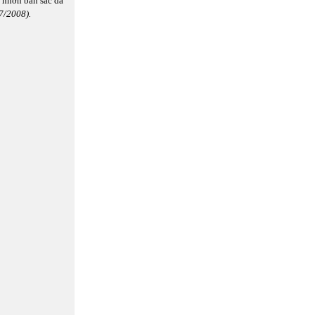
 nhơn bản sắc da
7/2008).