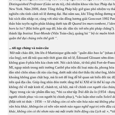
Distinguished Professor
(Giáo sư ưu tú), chủ nhiệm khoa văn học Pháp đại
New York. Năm 2006, được Tổng thống Pháp bấy giở giao phó nhiệm vụ thà
nghiên cứu tình cảnh nô lệ đương đại. Hai năm sau, khi Tổng thống đương
bài xích dân nhập cư, cùng với nhà văn đồng hương giải Goncourt 1992 Pa
thảo bản tuyên ngôn phản kháng dưới tựa đề
Quand les murs tombent, l’iden
hors la loi?
(Khi biên giới sụp đổ, bản sắc dân tộc trở nên phi pháp chăng?)
thành lập
Institut Tout-Monde
(Viện Toàn-cầu), quảng bá ‘’
bộ óc muôn hình
quần thể đại chúng trên thế giới
‘’.
... tới
tạp chủng
và
toàn-cầu
Mở mắt chào đời, lớn lên ở Martinique giữa một ‘’
quần đảo bao la
’’ (nhan 
của ông), nơi đã trải qua một thời gian dài nô lệ, Édouard Glissant sớm dòm
không gian ở phía bên kia chưn trời. Nói cách khác, từ thủ phủ Fort-de-Fran
Mĩ, ngụp mình trong môi trường Caribê pha trộn đủ loại màu da, phong hóa
đảo nhỏ chôn nhau cắt rún của ông, dưới mắt nhà thơ thấu thị như ông, khô
khoảng không gian chật hẹp, mà là nơi để ông dễ bề quan sát biến đổi tác
trên quả địa cầu. Giúp ông nhìn đón trước rằng thế kỉ XXI sẽ là thế kỉ
tạp ch
không chỉ về mặt kinh tế, chánh trị, xã hội, mà về chính
con người
của chúng
Ngay trong các tác phẩm đầu tay, *thi ca như tập
Trái đất âu lo
(1954 - đụn
người chinh phục và con người bị chinh phục), *cảo luận như cuốn
Soleil d
(Mặt trời tri thức - 1956 - «
Sẽ chẳng còn có nền văn hóa nào mà không pha 
văn hóa khác, khôngcòn có nền văn minh nào ngạo nghễ ngự trị trên đầu c
khác, không còn có thi nhơn nào mù mắt trước biến động của Lịch sử
. », *t