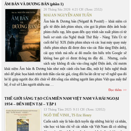
ÂM BẢN VÀ DƯƠNG BẢN (phần 1)
26 Tháng Sáu 2026
4:21 CH
(Xem: 2552)
MAI AN NGUYỄN ANH TUẤN
Âm bản & Dương bản (Négatif & Positif) – khái niệm có
gốc từ điện ảnh phim nhựa, còn gọi là phim điện ảnh hoặc
phim chiếu rạp, liên quan đến quy trình sản xuất phim có từ
buổi sơ sinh của Nghệ thuật Thứ Bảy - Nàng Tiên Út từ
cuối thế kỷ XIX (hiện phim nhựa và các loại máy quay máy
chiếu phim nhựa đã được đưa vào các Bảo tàng Điện ảnh),
cái quy trình mà nếu ai đó muốn tìm hiểu trên Google sẽ
không bao giờ có được thông tin đầy đủ… Nhưng, cuốn
sách này không đi sâu vào công nghệ Điện ảnh, chỉ mượn
khái niệm Âm bản & Dương bản như một cánh cửa ban đầu, một ký hiệu nghệ thuật
nhỏ để phác họa hành trình tinh thần của tác giả, cùng đôi ba lát cắt tự sự về nghề qua đó
hé lộ giúp người đọc đôi chút về đời sống của những người làm phim Việt qua mấy thế
hệ, ở xứ sở Lắm người nhiều ma …
Đọc thêm
THẾ GIỚI SÁNG TẠO CỦA MIỀN NAM VIỆT NAM VÀ HẢI NGOẠI
1954 – ĐẾN HIỆN TẠI – TẬP 1
13 Tháng Tám 2025
9:11 CH
(Xem: 12052)
NGÔ THẾ VINH
,
TS Eric Henry
Cuốn sách này là bản dịch tuyển tập những bút ký cá nhân,
văn học và báo chí về các nhân vật Việt Nam đã có những