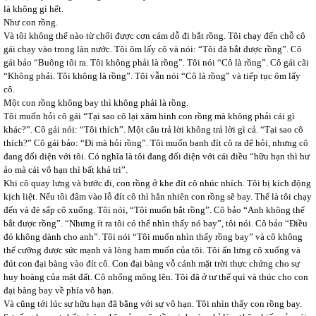
là không gì hết.
Như con rồng.
Và tôi không thể nào từ chối được cơn cám dỗ đi bắt rồng. Tôi chạy đến chỗ cô
gái chạy vào trong làn nước. Tôi ôm lấy cô và nói: “Tôi đã bắt được rồng”. Cô
gái bảo “Buông tôi ra. Tôi không phải là rồng”. Tôi nói “Cô là rồng”. Cô gái cãi
“Không phải. Tôi không là rồng”. Tôi vẫn nói “Cô là rồng” và tiếp tục ôm lấy
cô.
Một con rồng không bay thì không phải là rồng.
Tôi muốn hỏi cô gái “Tại sao cô lại xâm hình con rồng mà không phải cái gì
khác?”. Cô gái nói: “Tôi thích”. Một câu trả lời không trả lời gì cả. “Tại sao cô
thích?” Cô gái bảo: “Đi mà hỏi rồng”. Tôi muốn banh đít cô ra để hỏi, nhưng cô
đang đối diện với tôi. Có nghĩa là tôi đang đối diện với cái điều “hữu hạn thì hư
ảo mà cái vô hạn thì bất khả tri”.
Khi cô quay lưng và bước đi, con rồng ở khe đít cô nhúc nhích. Tôi bị kích động
kịch liệt. Nếu tôi đâm vào lỗ đít cô thì hẳn nhiên con rồng sẽ bay. Thế là tôi chạy
đến và đè sấp cô xuống. Tôi nói, “Tôi muốn bắt rồng”. Cô bảo “Anh không thể
bắt được rồng”. “Nhưng ít ra tôi có thể nhìn thấy nó bay”, tôi nói. Cô bảo “Điều
đó không dành cho anh”. Tôi nói “Tôi muốn nhìn thấy rồng bay” và cô không
thể cưỡng được sức mạnh và lòng ham muốn của tôi. Tôi ấn lưng cô xuống và
đút con đại bàng vào đít cô. Con đại bàng vỗ cánh mặt trời thực chứng cho sự
huy hoàng của mặt đất. Cô nhổng mông lên. Tôi đã ở tư thế quì và thúc cho con
đại bàng bay về phía vô hạn.
Và cũng tới lúc sự hữu hạn đã bằng với sự vô hạn. Tôi nhìn thấy con rồng bay.