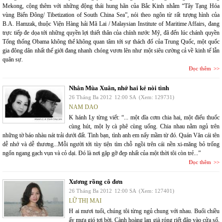
Mekong, cộng thêm với những động thái hung hãn của Bắc Kinh nhằm “Tây Tạng Hóa
vùng Biển Đông/ Tibetization of South China Sea”, nói theo ngôn từ rất tượng hình của
B.A. Hamzak, thuộc Viện Hàng hải Mã Lai / Malaysian Institute of Maritime Affairs, đang
trực tiếp đe dọa tới những quyền lợi thiết thân của chính nước Mỹ, đã đến lúc chánh quyền
Tổng thống Obama không thể không quan tâm tới sự thách đố của Trung Quốc, một quốc
gia đông dân nhất thế giới đang nhanh chóng vươn lên như một siêu cường cả về kinh tế lẫn
quân sự.
Đọc thêm
Nhân Mùa Xuân, nhớ hai kẻ nòi tình
26 Tháng Ba 2012
12:00 SA
(Xem: 129731)
NAM DAO
K hánh Ly từng viết: “... một dĩa cơm chia hai, một điếu thuốc
cùng hút, một ly cà phê cùng uống. Chia nhau nằm ngủ trên
những tờ báo nhàu nát trải dưới đất. Tình bạn, tình anh em nẩy mầm từ đó. Quán Văn cái tên
dễ nhớ và dễ thương...Mỗi người tới tùy tiện tìm chỗ ngồi trên cái nền xi-măng bỏ trống
ngổn ngang gạch vụn và cỏ dại. Đó là nơi gặp gỡ đẹp nhất của một thời tôi còn trẻ...”
Đọc thêm
Xương rồng cô đơn
26 Tháng Ba 2012
12:00 SA
(Xem: 127401)
LỮ THỊ MAI
H ai mươi tuổi, chúng tôi từng ngủ chung với nhau. Buổi chiều
ấy mưa gió tơi bời. Cành hoàng lan già róng riết đập vào cửa sổ,