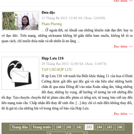
Đọc thêm
Đơn độc
12 Tháng Ba 2012
12:00 SA
(Xem: 124190)
Phạm Phương
.. .Ở ngoài đời, nó khuất sau những khuôn mặt đạo đức hay ra
vẻ đạo đức. Trên mạng, những nickname không hề giấu diếm ham muốn, không hề tỏ ra
quan cách, chỉ muốn thỏa mãn và tất nhiên là im lặng ...
Đọc thêm
Hợp Lưu 116
28 Tháng Hai 2012
12:00 SA
(Xem: 114973)
TẠP CHÍ HỢP LƯU
H ợp Lưu 116 với tranh bìa Biến khúc tháng 11 của họa sĩ Đinh
Cường được gởi đến quí độc giả và văn hữu như những bước
chân đi qua mùa Đông để vào mùa Xuân nắng ấm, bằng những
đổi thay, những hy vọng, để hướng về tương lai với những đều
tốt đẹp. Tựa chuyện chuyển thể từ phim câm đến phim có tiếng nói, từ trang báo viết tay đến
liên mạng toàn cầu. Chấp nhận đổi thay để sinh tồn. [...] duy chỉ có một điều không thay đổi,
đó là giá trị của những bài vở trong từng số báo của Hợp Lưu.
Đọc thêm
Trang đầu
Trang trước
240
241
242
243
244
245
246