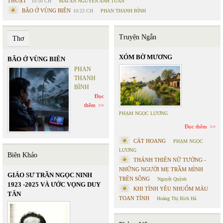
THUẬT”
10:50 CH
MAI AN NGUYỄN ANH TUẤN
BÃO Ở VÙNG BIÊN
10:23 CH
PHAN THANH BÌNH
Truyện Ngắn
Thơ
XÓM BỜ MƯƠNG
BÃO Ở VÙNG BIÊN
PHAN
THANH
BÌNH
Đọc
thêm
PHẠM NGỌC LƯƠNG
Đọc thêm
CÁT HOANG
PHẠM NGỌC
LƯƠNG
Biên Khảo
THÁNH THIÊN NỮ TƯỚNG -
NHỮNG NGƯỜI MẸ TRẦM MÌNH
GIÁO SƯ TRẦN NGỌC NINH
TRÊN SÔNG
Nguyệt Quỳnh
1923 -2025 VÀ ƯỚC VỌNG DUY
KHI TÌNH YÊU NHUỐM MÀU
TÂN
TOAN TÍNH
Hoàng Thị Bích Hà