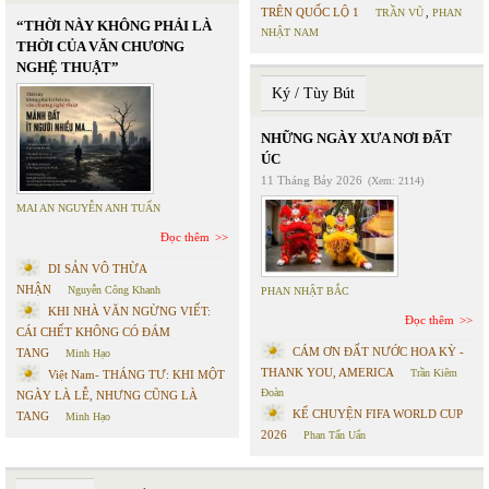
TRÊN QUỐC LỘ 1
TRẦN VŨ
,
PHAN
“THỜI NÀY KHÔNG PHẢI LÀ
NHẬT NAM
THỜI CỦA VĂN CHƯƠNG
NGHỆ THUẬT”
Ký / Tùy Bút
NHỮNG NGÀY XƯA NƠI ĐẤT
ÚC
11 Tháng Bảy 2026
(Xem: 2114)
MAI AN NGUYỄN ANH TUẤN
Đọc thêm
DI SẢN VÔ THỪA
NHẬN
Nguyễn Công Khanh
PHAN NHẬT BẮC
KHI NHÀ VĂN NGỪNG VIẾT:
Đọc thêm
CÁI CHẾT KHÔNG CÓ ĐÁM
CÁM ƠN ĐẤT NƯỚC HOA KỲ -
TANG
Minh Hạo
THANK YOU, AMERICA
Trần Kiêm
Việt Nam- THÁNG TƯ: KHI MỘT
Đoàn
NGÀY LÀ LỄ, NHƯNG CŨNG LÀ
KỂ CHUYỆN FIFA WORLD CUP
TANG
Minh Hạo
2026
Phan Tấn Uẩn