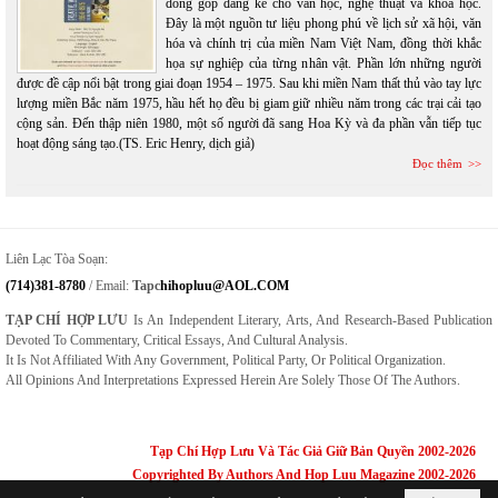
đóng góp đáng kể cho văn học, nghệ thuật và khoa học.
Đây là một nguồn tư liệu phong phú về lịch sử xã hội, văn
hóa và chính trị của miền Nam Việt Nam, đồng thời khắc
họa sự nghiệp của từng nhân vật. Phần lớn những người
được đề cập nổi bật trong giai đoạn 1954 – 1975. Sau khi miền Nam thất thủ vào tay lực
lượng miền Bắc năm 1975, hầu hết họ đều bị giam giữ nhiều năm trong các trại cải tạo
cộng sản. Đến thập niên 1980, một số người đã sang Hoa Kỳ và đa phần vẫn tiếp tục
hoạt động sáng tạo.(TS. Eric Henry, dịch giả)
Đọc thêm
Liên Lạc Tòa Soạn:
(714)381-8780
/ Email:
Tapc
Hihopluu@AOL.COM
TẠP CHÍ HỢP LƯU
Is An Independent Literary, Arts, And Research-Based Publication
Devoted To Commentary, Critical Essays, And Cultural Analysis.
It Is Not Affiliated With Any Government, Political Party, Or Political Organization.
All Opinions And Interpretations Expressed Herein Are Solely Those Of The Authors.
Tạp Chí Hợp Lưu Và Tác Giả Giữ Bản Quyền 2002-2026
Copyrighted By Authors And Hop Luu Magazine 2002-2026