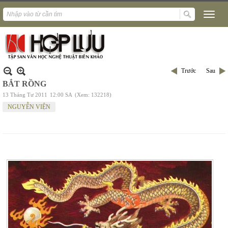
Trước
Sau
BẮT RỒNG
13 Tháng Tư 2011
12:00 SA
(Xem: 132218)
NGUYỄN VIỆN