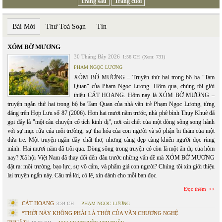
Trang sau
Trang cuối
Bài Mới
Thư Toà Soạn
Tin
XÓM BỜ MƯƠNG
30 Tháng Bảy 2026
1:56 CH
(Xem: 731)
PHẠM NGỌC LƯƠNG
XÓM BỜ MƯƠNG – Truyện thứ hai trong bộ ba "Tam
Quan" của Phạm Ngọc Lương. Hôm qua, chúng tôi giới
thiệu CÁT HOANG. Hôm nay là XÓM BỜ MƯƠNG –
truyện ngắn thứ hai trong bộ ba Tam Quan của nhà văn trẻ Phạm Ngọc Lương, từng
đăng trên Hợp Lưu số 87 (2006). Hơn hai mươi năm trước, nhà phê bình Thụy Khuê đã
gọi đây là "một câu chuyện cổ tích kinh dị", nơi cái chết của một dòng sông song hành
với sự mục rữa của môi trường, sự tha hóa của con người và số phận bi thảm của một
đứa trẻ. Một truyện ngắn đầy chất thơ, nhưng càng đẹp càng khiến người đọc rùng
mình. Hai mươi năm đã trôi qua. Dòng sông trong truyện có còn là một ẩn dụ của hôm
nay? Xã hội Việt Nam đã thay đổi đến đâu trước những vấn đề mà XÓM BỜ MƯƠNG
đặt ra: môi trường, bạo lực, sự vô cảm, và phẩm giá con người? Chúng tôi xin giới thiệu
lại truyện ngắn này. Câu trả lời, có lẽ, xin dành cho mỗi bạn đọc.
Đọc thêm
CÁT HOANG
3:34 CH
PHẠM NGỌC LƯƠNG
“THỜI NÀY KHÔNG PHẢI LÀ THỜI CỦA VĂN CHƯƠNG NGHỆ