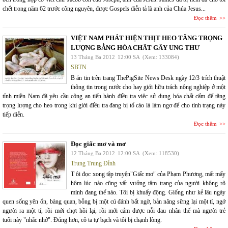
chết trong năm 62 trước công nguyên, được Gospels diễn tả là anh của Chúa Jesus...
Đọc thêm
VIỆT NAM PHÁT HIỆN THỊT HEO TĂNG TRỌNG
LƯỢNG BẰNG HÓA CHẤT GÂY UNG THƯ
13 Tháng Ba 2012
12:00 SA
(Xem: 133084)
SBTN
B ản tin trên trang ThePigSite News Desk ngày 12/3 trích thuật
thông tin trong nước cho hay giới hữu trách nông nghiệp ở một
tỉnh miền Nam đã yêu cầu công an tiến hành điều tra việc sử dụng hóa chất cấm để tăng
trọng lượng cho heo trong khi giới điều tra đang bị tố cáo là làm ngơ để cho tình trạng này
tiếp diễn.
Đọc thêm
Đọc giấc mơ và mơ
12 Tháng Ba 2012
12:00 SA
(Xem: 118530)
Trung Trung Đỉnh
T ôi đọc xong tập truyện"Giấc mơ" của Phạm Phương, mất mấy
hôm lúc nào cũng vất vưởng tâm trạng của người không rõ
mình đang thế nào. Tôi bị khuấy động. Giống như kẻ lâu ngày
quen sống yên ổn, bàng quan, bỗng bị một cú đánh bất ngờ, bản năng sững lại một tí, ngớ
người ra một tí, rồi mới chợt hồi lại, rồi mới cảm được nỗi đau nhân thế mà người trẻ
tuổi này "nhắc nhở". Đúng hơn, cô ta tự bạch và tôi bị chạnh lòng.