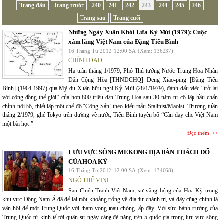
Trang đầu
Trang trước
240
241
242
243
244
245
246
Trang sau
Trang cuối
Những Ngày Xuân Khói Lửa Kỷ Mùi (1979): Cuộc
xâm lăng Việt Nam của Đặng Tiểu Bình
16 Tháng Tư 2012
12:00 SA
(Xem: 136237)
CHÍNH ĐẠO
Hạ tuần tháng 1/1979, Phó Thủ tướng Nước Trung Hoa Nhân
Dân Cộng Hòa [THNDCHQ] Deng Xiao-ping [Đặng Tiểu
Bình] (1904-1997) qua Mỹ du Xuân hữu nghị Kỷ Mùi (28/1/1979), đánh dấu việc “trở lại
với cộng đồng thế giới” của hơn 800 triệu dân Trung Hoa sau 30 năm tự cô lập hầu chấn
chỉnh nội bộ, thiết lập một chế độ “Cộng Sản” theo kiểu mẫu Stalinist/Maoist. Thượng tuần
tháng 2/1979, ghé Tokyo trên đường về nước, Tiểu Bình tuyên bố “Cần dạy cho Việt Nam
một bài học.”
Đọc thêm
LƯU VỰC SÔNG MEKONG ĐỊA BÀN THÁCH ĐỐ
CỦA HOA KỲ
16 Tháng Tư 2012
12:00 SA
(Xem: 134668)
NGÔ THẾ VINH
Sau Chiến Tranh Việt Nam, sự vắng bóng của Hoa Kỳ trong
khu vực Đông Nam Á đã để lại một khoảng trống về địa dư chánh trị, và đây cũng chính là
vận hội để một Trung Quốc với tham vọng mau chóng lấp đầy. Với sức bành trướng của
Trung Quốc từ kinh tế tới quân sự ngày càng đè nặng trên 5 quốc gia trong lưu vực sông