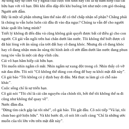
Sự sống hay sự chết và ý nghĩa của cuộc tồn sinh này chỉ là sự hãm hiếp của cái
hữu hạn với vô hạn. Đôi khi dồn dập đôi khi buông lơi như một cơn gió thoảng.
Người ướt đẫm.
Đấy là một số phận nhưng làm thế nào để có thể chấp nhận số phận? Chẳng phải
là chúng ta vẫn luôn luôn cúi đầu đi vào địa ngục? Chúng ta vẫn để cho người
khác quất lên lưng mình?
Triết lý không đi đến đâu và cũng không giải quyết được bất cứ điều gì cho con
người. Cô gái vẫn ngồi trên hai chân dưới làn nước. Tôi không thể biết được cô
đã hài lòng với ân sủng của trời đất hay cô đang khóc. Nhưng dù cô đang khóc
hay cô đang nhận mưa ân sủng thì hình ảnh cô ướt đẫm dưới làn nước đang phun
tung tóe vẫn là một cái đẹp vĩnh cửu.
Cái vô hạn hãm hiếp cái hữu hạn.
Tôi muốn nhìn ngắm cô mãi. Nhìn ngắm sự xung đột trong cô. Nhìn thấy cô vỡ
nát đau đớn. Tôi nói “Cô không thể dùng con rồng để bay ra khỏi mặt đất này”.
Cô gái bảo “Tôi không có ý định bay đi đâu. Mà thực ra làm gì có chỗ nào
khác”.
Cuộc sống chỉ là sự triển hạn.
Cô gái nói “Tôi chỉ là cái căn nguyên của chính tôi, bởi thế tôi không thể ra đi
cũng như không thể quay về”.
Nước đầm đìa.
“Đừng tìm cách gặp lại tôi nhé”, cô gái bảo. Tôi gật đầu. Cô nói tiếp “Vả lại, tôi
chưa bao giờ hiện hữu”. Và khi bước đi, cô nói lời cuối cùng “Chỉ là những ước
muốn của tôi lởn vởn trên mặt đất này”.