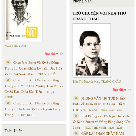
Phỏng Vấn
TRÒ CHUYỆN VỚI NHÀ THƠ
TRANG CHÂU
NGÔ THẾ VINH
Đọc thêm
Cristoforo Borri Và Ký Sự Đàng
Trong Iii. Quan Khám Lý Trần Đức Hòa
Và Cơ Sở Nước Mặn
THỤY KHUÊ
Cristoforo Borri Và Ký Sự Đàng
Trần Thị Nguyệt Mai
,
TRANG CHÂU
Trong - II. Minh Đức Vương Thái Phi Và
Đọc thêm
Cơ Sở Đạo Chúa Đầu Tiên
THỤY
KHUÊ
PHỎNG VẤN TRÍ TUỆ NHÂN
Cristoforo Borri Và Ký Sự Đàng
TẠO VỀ HÒA HỢP HÒA GIẢI DÂN
Trong I. Đất Nước Và Con Người Đàng
TỘC VIỆT NAM
Trần Kiêm Đoàn
Trong
THỤY KHUÊ
RFA Phỏng vấn BS Ngô Thế Vinh
về Kênh Funan và Đồng Bằng Sông Cửu
Long
NGÔ THẾ VINH
,
MAI TRẦN
Tiểu Luận
GẶP LẠI PHAN NHẬT NAM