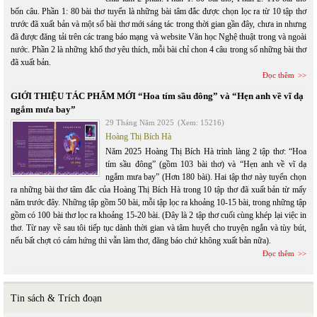
bốn câu. Phần 1: 80 bài thơ tuyển là những bài tâm đắc được chọn lọc ra từ 10 tập thơ
trước đã xuất bản và một số bài thơ mới sáng tác trong thời gian gần đây, chưa in nhưng
đã được đăng tải trên các trang báo mạng và website Văn học Nghệ thuật trong và ngoài
nước. Phần 2 là những khổ thơ yêu thích, mỗi bài chỉ chon 4 câu trong số những bài thơ
đã xuất bản.
Đọc thêm
GIỚI THIỆU TÁC PHẨM MỚI “Hoa tím sầu đông” và “Hẹn anh về vĩ dạ
ngắm mưa bay”
29 Tháng Năm 2025
(Xem: 15216)
Hoàng Thị Bích Hà
Năm 2025 Hoàng Thị Bích Hà trình làng 2 tập thơ: “Hoa
tím sầu đông” (gồm 103 bài thơ) và “Hẹn anh về vĩ dạ
ngắm mưa bay” (Hơn 180 bài). Hai tập thơ này tuyển chọn
ra những bài thơ tâm đắc của Hoàng Thị Bích Hà trong 10 tập thơ đã xuất bản từ mấy
năm trước đây. Những tập gồm 50 bài, mỗi tập lọc ra khoảng 10-15 bài, trong những tập
gồm có 100 bài thơ lọc ra khoảng 15-20 bài. (Đây là 2 tập thơ cuối cùng khép lại việc in
thơ. Từ nay về sau tôi tiếp tục dành thời gian và tâm huyết cho truyện ngắn và tùy bút,
nếu bất chợt có cảm hứng thì vẫn làm thơ, đăng báo chứ không xuất bản nữa).
Đọc thêm
Tin sách & Trích đoạn