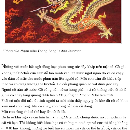
"Rồng của Ngàn năm Thăng Long" / Ảnh Internet
N
hững vòi nước bất ngờ đồng loạt phun tung tóe đầy khắp trên mặt cỏ. Cô gái
không thể từ chối cơn cám dỗ lao mình vào làn nước ngọt ngào đó và cô chạy
vào đám cỏ mặc cho nước phun tràn lên người cô. Một cơn cám dỗ khác tiếp
theo và cô cũng không thể từ chối. Cô cởi phăng quần áo vất dưới gốc cây.
Người cô tràn trề nước. Cô cũng tràn trề sự hưng phấn mà cô không biết rõ nó là
gì và cô chạy lăng quăng dưới làn nước giống như một đứa bé tắm mưa.
Phải có một đôi mắt rất tinh người ta mới nhìn thấy ngay giữa khe đít cô có hình
xâm một con rồng. Khi cô chạy, con rồng oằn oại cử động.
Một con rồng chỉ có thể bay lên từ lỗ đít.
Đó là sự khả ngộ về cái hữu hạn khi người ta thực chứng được nó cũng chính là
cái vô hạn. Tôi không biết khoa học có chứng minh được vô cực thì bằng không
(∞ = 0) hay không, nhưng tôi biết huyền thoại thì vừa có thể là tất cả, vừa có thể