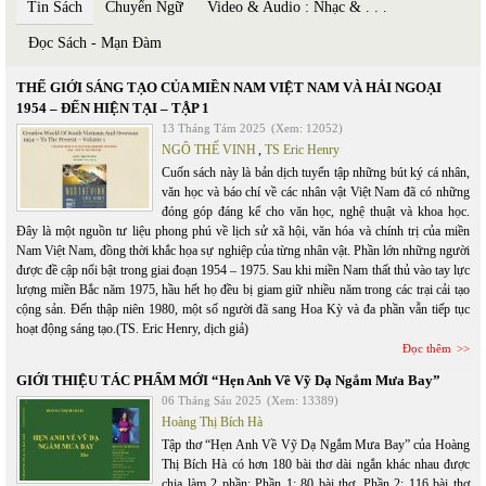
Tin Sách
Chuyển Ngữ
Video & Audio : Nhạc & . . .
Đọc Sách - Mạn Đàm
THẾ GIỚI SÁNG TẠO CỦA MIỀN NAM VIỆT NAM VÀ HẢI NGOẠI
1954 – ĐẾN HIỆN TẠI – TẬP 1
13 Tháng Tám 2025
(Xem: 12052)
NGÔ THẾ VINH
,
TS Eric Henry
Cuốn sách này là bản dịch tuyển tập những bút ký cá nhân,
văn học và báo chí về các nhân vật Việt Nam đã có những
đóng góp đáng kể cho văn học, nghệ thuật và khoa học.
Đây là một nguồn tư liệu phong phú về lịch sử xã hội, văn hóa và chính trị của miền
Nam Việt Nam, đồng thời khắc họa sự nghiệp của từng nhân vật. Phần lớn những người
được đề cập nổi bật trong giai đoạn 1954 – 1975. Sau khi miền Nam thất thủ vào tay lực
lượng miền Bắc năm 1975, hầu hết họ đều bị giam giữ nhiều năm trong các trại cải tạo
cộng sản. Đến thập niên 1980, một số người đã sang Hoa Kỳ và đa phần vẫn tiếp tục
hoạt động sáng tạo.(TS. Eric Henry, dịch giả)
Đọc thêm
GIỚI THIỆU TÁC PHẨM MỚI “Hẹn Anh Về Vỹ Dạ Ngắm Mưa Bay”
06 Tháng Sáu 2025
(Xem: 13389)
Hoàng Thị Bích Hà
Tập thơ “Hẹn Anh Về Vỹ Dạ Ngắm Mưa Bay” của Hoàng
Thị Bích Hà có hơn 180 bài thơ dài ngắn khác nhau được
chia làm 2 phần: Phần 1: 80 bài thơ, Phần 2: 116 bài thơ