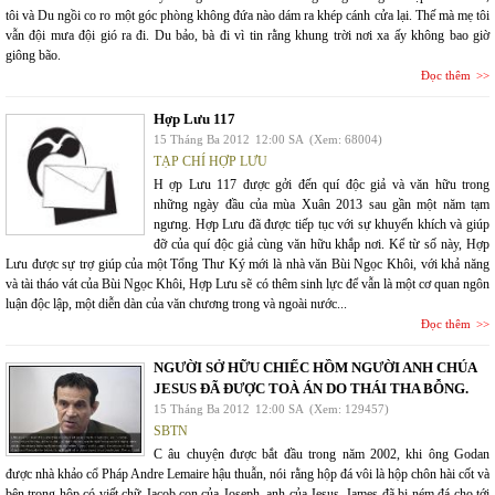
tôi và Du ngồi co ro một góc phòng không đứa nào dám ra khép cánh cửa lại. Thế mà mẹ tôi
vẫn đội mưa đội gió ra đi. Du bảo, bà đi vì tin rằng khung trời nơi xa ấy không bao giờ
giông bão.
Đọc thêm
Hợp Lưu 117
15 Tháng Ba 2012
12:00 SA
(Xem: 68004)
TẠP CHÍ HỢP LƯU
H ợp Lưu 117 được gởi đến quí độc giả và văn hữu trong
những ngày đầu của mùa Xuân 2013 sau gần một năm tạm
ngưng. Hợp Lưu đã được tiếp tục với sự khuyến khích và giúp
đỡ của quí độc giả cùng văn hữu khắp nơi. Kể từ số này, Hợp
Lưu được sự trợ giúp của một Tổng Thư Ký mới là nhà văn Bùi Ngọc Khôi, với khả năng
và tài tháo vát của Bùi Ngọc Khôi, Hợp Lưu sẽ có thêm sinh lực để vẫn là một cơ quan ngôn
luận độc lập, một diễn dàn của văn chương trong và ngoài nước...
Đọc thêm
NGƯỜI SỞ HỮU CHIẾC HỒM NGƯỜI ANH CHÚA
JESUS ĐÃ ĐƯỢC TOÀ ÁN DO THÁI THA BỖNG.
15 Tháng Ba 2012
12:00 SA
(Xem: 129457)
SBTN
C âu chuyện được bắt đầu trong năm 2002, khi ông Godan
được nhà khảo cổ Pháp Andre Lemaire hậu thuẫn, nói rằng hộp đá vôi là hộp chôn hài cốt và
bên trong hộp có viết chữ Jacob con của Joseph, anh của Jesus. James đã bị ném đá cho tới