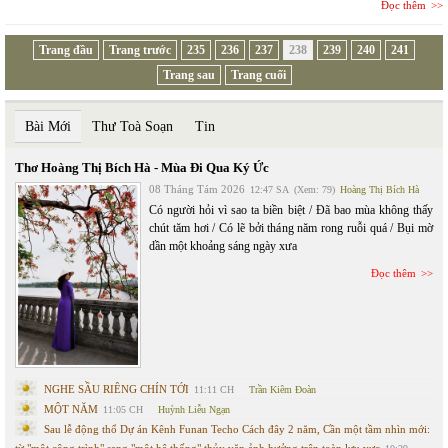
Đọc thêm
Trang đầu
Trang trước
235
236
237
238
239
240
241
Trang sau
Trang cuối
Bài Mới
Thư Toà Soạn
Tin
Thơ Hoàng Thị Bích Hà - Mùa Đi Qua Ký Ức
08 Tháng Tám 2026
12:47 SA
(Xem: 79)
Hoàng Thị Bích Hà
Có người hỏi vì sao ta biền biệt / Đã bao mùa không thấy
chút tăm hơi / Có lẽ bởi tháng năm rong ruỗi quá / Bụi mờ
dần một khoảng sáng ngày xưa
Đọc thêm
NGHE SẦU RIÊNG CHÍN TỚI
11:11 CH
Trần Kiêm Đoàn
MỘT NĂM
11:05 CH
Huỳnh Liễu Ngạn
Sau lễ động thổ Dự án Kênh Funan Techo Cách đây 2 năm, Cần một tầm nhìn mới: