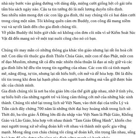
nhà này bước vào giảng đường với dáng dấp, miệng cười giống hệt cô gái trên
tấm bìa sách ngày nào. Cậu ta tin tưởng đó là mối lương duyên tiền định.
Sau nhiều năm mong đợi các con lập gia đình, thì nay chúng tôi có hai đám cưới
trong cùng một năm. Tôi không quên cám ơn Buddy, con công đã mang niềm
vui và sự tốt lành đến cho gia đình chúng tôi.
Về phần Buddy thì hiện giờ chắc nó không còn đơn côi nữa vì sở Kiểm Soát Súc
Vật đã đến mang nó về một trại nuôi công cho nó có bạn.
Chúng tôi may mắn có những thông gia khác tôn giáo nhưng lại rất ôn hoà cởi
mở. Con dâu tôi thuộc gia đình Thiên Chúa Giáo, một con rể đạo Phật, một con
rể đạo Muslim, nhưng tất cả đều mặc nhiên thỏa thuận là đạo ai nấy giữ và các
gia đình liên hệ đều tôn trọng tín ngưỡng của nhau. Các con tôi cá tính mạnh
mẽ, năng động, tự tin, nhưng lại rất hiểu biết, cởi mở và dễ hòa hợp. Đó là điều
tôi tin trong khi đem lại hạnh phúc cho người bạn đường mà vẫn giữ được bản
sắc của chính mình.
Gia đình chúng tôi là nơi ba tôn giáo lớn của thế giới gặp nhau, nhờ ở tình yêu,
sự hiểu biết của những người trẻ và lòng cảm thông cởi mở của những bậc sinh
thành. Chúng tôi nhớ lại trong lịch sử Việt Nam, vào thời đại của triều Lý và
Trần cách đây chừng 700 năm là những thời đại huy hoàng nhất trong lịch sử.
Thời đó, ba tôn giáo Á Đông lớn đã du nhập vào Việt Nam là Phật Giáo, Khổng
Giáo và Lão Giáo, hòa hợp với nhau thành “Tam Giáo Đồng Hành”, khiến cho
mọi người trong xứ sở sống đoàn kết với nhau và thành một quốc gia vững
mạnh. Mong rằng con cháu chúng tôi cũng sẽ đoàn kết, tôn trọng lẫn nhau, sống
hoà hợp để gây dựng nền tảng gia đình vững mạnh và hạnh phúc.