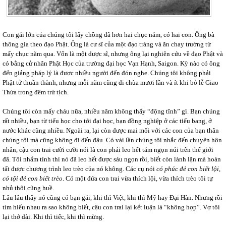
Con gái lớn của chúng tôi lấy chồng đã hơn hai chục năm, có hai con. Ông bà
thông gia theo đạo Phật. Ông là cư sĩ của một đạo tràng và ăn chay trường từ
mấy chục năm qua. Vốn là một dược sĩ, nhưng ông lại nghiên cứu về đạo Phật và
có bằng cử nhân Phật Học của trường đại học Vạn Hạnh, Saigon. Kỳ nào có ông
đến giảng pháp lý là được nhiều người đến đón nghe. Chúng tôi không phải
Phật tử thuần thành, nhưng mỗi năm cũng đi chùa mươi lần và ít khi bỏ lễ Giao
Thừa trong đêm trừ tịch.
Chúng tôi còn mấy cháu nữa, nhiều năm không thấy “động tĩnh” gì. Bạn chúng
rất nhiều, bạn từ tiểu học cho tới đại học, bạn đồng nghiệp ở các tiểu bang, ở
nước khác cũng nhiều. Ngoài ra, lại còn được mai mối với các con của bạn thân
chúng tôi mà cũng không đi đến đâu. Có vài lần chúng tôi nhắc đến chuyện hôn
nhân, cậu con trai cười cười nói là con phải leo hết tám ngọn núi trên thế giới
đã. Tôi nhẩm tính thì nó đã leo hết được sáu ngọn rồi, biết còn lành lặn mà hoàn
tất được chương trình leo trèo của nó không. Các cụ nói
có phúc đẻ con biết lội,
có tội đẻ con biết trèo
. Có một đứa con trai vừa thích lội, vừa thích trèo tôi tự
nhủ thôi cũng huề.
Lâu lâu thấy nó cũng có bạn gái, khi thì Việt, khi thì Mỹ hay Đại Hàn. Nhưng rồi
tìm hiểu nhau ra sao không biết, cậu con trai lại kết luận là “không hợp”. Vợ tôi
lại thở dài. Khi thì tiếc, khi thì mừng.