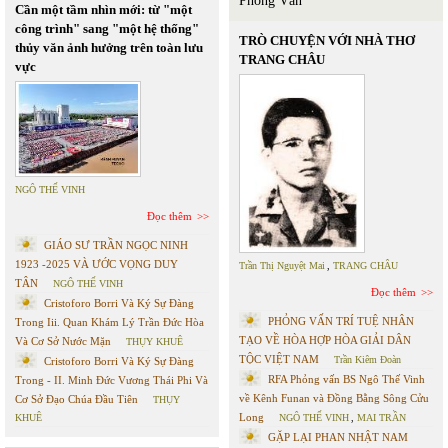
Phỏng Vấn
Cần một tầm nhìn mới: từ "một
công trình" sang "một hệ thống"
TRÒ CHUYỆN VỚI NHÀ THƠ
thủy văn ảnh hưởng trên toàn lưu
TRANG CHÂU
vực
NGÔ THẾ VINH
Đọc thêm
GIÁO SƯ TRẦN NGỌC NINH
1923 -2025 VÀ ƯỚC VỌNG DUY
Trần Thị Nguyệt Mai
,
TRANG CHÂU
TÂN
NGÔ THẾ VINH
Đọc thêm
Cristoforo Borri Và Ký Sự Đàng
PHỎNG VẤN TRÍ TUỆ NHÂN
Trong Iii. Quan Khám Lý Trần Đức Hòa
TẠO VỀ HÒA HỢP HÒA GIẢI DÂN
Và Cơ Sở Nước Mặn
THỤY KHUÊ
TỘC VIỆT NAM
Trần Kiêm Đoàn
Cristoforo Borri Và Ký Sự Đàng
RFA Phỏng vấn BS Ngô Thế Vinh
Trong - II. Minh Đức Vương Thái Phi Và
về Kênh Funan và Đồng Bằng Sông Cửu
Cơ Sở Đạo Chúa Đầu Tiên
THỤY
Long
KHUÊ
NGÔ THẾ VINH
,
MAI TRẦN
GẶP LẠI PHAN NHẬT NAM