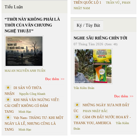
TRÊN QUỐC LỘ 1
TRẦN VŨ
,
PHAN
Tiểu Luận
NHẬT NAM
“THỜI NÀY KHÔNG PHẢI LÀ
THỜI CỦA VĂN CHƯƠNG
Ký / Tùy Bút
NGHỆ THUẬT”
NGHE SẦU RIÊNG CHÍN TỚI
07 Tháng Tám 2026
(Xem: 48)
MAI AN NGUYỄN ANH TUẤN
Đọc thêm
DI SẢN VÔ THỪA
Trần Kiêm Đoàn
NHẬN
Nguyễn Công Khanh
Đọc thêm
KHI NHÀ VĂN NGỪNG VIẾT:
NHỮNG NGÀY XƯA NƠI ĐẤT
CÁI CHẾT KHÔNG CÓ ĐÁM
ÚC
PHAN NHẬT BẮC
TANG
Minh Hạo
CÁM ƠN ĐẤT NƯỚC HOA KỲ -
Việt Nam- THÁNG TƯ: KHI MỘT
THANK YOU, AMERICA
Trần Kiêm
NGÀY LÀ LỄ, NHƯNG CŨNG LÀ
Đoàn
TANG
Minh Hạo