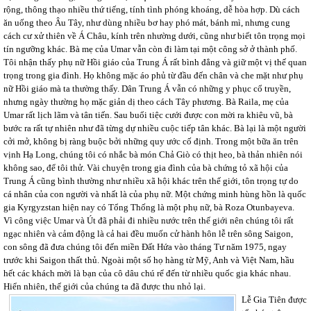
rộng, thông thạo nhiều thứ tiếng, tính tình phóng khoáng, dễ hòa hợp. Dù cách
ăn uống theo Âu Tây, như dùng nhiều bơ hay phó mát, bánh mì, nhưng cung
cách cư xử thiên về Á Châu, kính trên nhường dưới, cũng như biết tôn trọng mọi
tín ngưỡng khác. Bà mẹ của Umar vẫn còn đi làm tại một công sở ở thành phố.
Tôi nhận thấy phụ nữ Hồi giáo của Trung Á rất bình đẳng và giữ một vị thế quan
trọng trong gia đình. Họ không mặc áo phủ từ đầu đến chân và che mặt như phụ
nữ Hồi giáo mà ta thường thấy. Dân Trung Á vẫn có những y phục cổ truyền,
nhưng ngày thường họ mặc giản dị theo cách Tây phương. Bà Raila, mẹ của
Umar rất lịch lãm và tân tiến. Sau buổi tiệc cưới được con mời ra khiêu vũ, bà
bước ra rất tự nhiên như đã từng dự nhiều cuộc tiếp tân khác. Bà lại là một người
cởi mở, không bị ràng buộc bởi những quy ước cố định. Trong một bữa ăn trên
vịnh Hạ Long, chúng tôi có nhắc bà món Chả Giò có thịt heo, bà thản nhiên nói
không sao, để tôi thử. Vài chuyện trong gia đình của bà chứng tỏ xã hội của
Trung Á cũng bình thường như nhiều xã hội khác trên thế giới, tôn trọng tự do
cá nhân của con người và nhất là của phụ nữ. Một chứng minh hùng hồn là quốc
gia Kyrgyzstan hiện nay có Tổng Thống là một phụ nữ, bà Roza
Otunbayeva.
Vì công việc Umar và Út đã phải đi nhiều nước trên thế giới nên chúng tôi rất
ngạc nhiên và cảm động là cả hai đều muốn cử hành hôn lễ trên sông Saigon,
con sông đã đưa chúng tôi đến miền Đất Hứa vào tháng Tư năm 1975, ngay
trước khi Saigon thất thủ. Ngoài một số họ hàng từ Mỹ, Anh và Việt Nam, hầu
hết các khách mời là bạn của cô dâu chú rể đến từ nhiều quốc gia khác nhau.
Hiển nhiên, thế giới của chúng ta đã được thu nhỏ lại.
Lễ Gia Tiên được