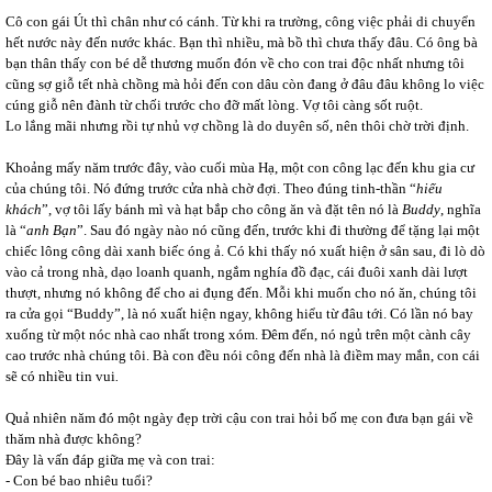
Cô con gái Út thì chân như có cánh. Từ khi ra trường, công việc phải di chuyển
hết nước này đến nước khác. Bạn thì nhiều, mà bồ thì chưa thấy đâu. Có ông bà
bạn thân thấy con bé dễ thương muốn đón về cho con trai độc nhất nhưng tôi
cũng sợ giỗ tết nhà chồng mà hỏi đến con dâu còn đang ở đâu đâu không lo việc
cúng giỗ nên đành từ chối trước cho đỡ mất lòng. Vợ tôi càng sốt ruột.
Lo lắng mãi nhưng rồi tự nhủ vợ chồng là do duyên số, nên thôi chờ trời định.
Khoảng mấy năm trước đây, vào cuối mùa Hạ, một con công lạc đến khu gia cư
của chúng tôi. Nó đứng trước cửa nhà chờ đợi. Theo đúng tinh-thần “
hiếu
khách
”, vợ tôi lấy bánh mì và hạt bắp cho công ăn và đặt tên nó là
Buddy
, nghĩa
là “
anh Bạn
”. Sau đó ngày nào nó cũng đến, trước khi đi thường để tặng lại một
chiếc lông công dài xanh biếc óng ả. Có khi thấy nó xuất hiện ở sân sau, đi lò dò
vào cả trong nhà, dạo loanh quanh, ngắm nghía đồ đạc, cái đuôi xanh dài lượt
thượt, nhưng nó không để cho ai đụng đến. Mỗi khi muốn cho nó ăn, chúng tôi
ra cửa gọi “Buddy”, là nó xuất hiện ngay, không hiểu từ đâu tới. Có lần nó bay
xuống từ một nóc nhà cao nhất trong xóm. Đêm đến, nó ngủ trên một cành cây
cao trước nhà chúng tôi. Bà con đều nói công đến nhà là điềm may mắn, con cái
sẽ có nhiều tin vui
.
Quả nhiên năm đó một ngày đẹp trời cậu con trai hỏi bố mẹ con đưa bạn gái về
thăm nhà được không?
Đây là vấn đáp giữa mẹ và con trai:
- Con bé bao nhiêu tuổi?