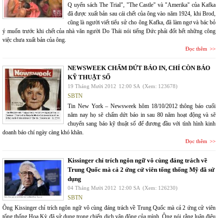
Q uyển sách The Trial", "The Castle" và "Amerika" của Kafka
đã được xuất bản sau cái chết của ông vào năm 1924, khi Brod,
cũng là người viết tiểu sử cho ông Kafka, đã làm ngơ và bác bỏ
ý muốn trước khi chết của nhà văn người Do Thái nói tiếng Đức phải đốt hết những công
việc chưa xuất bản của ông.
Đọc thêm
NEWSWEEK CHẤM DỨT BÁO IN, CHỈ CÒN BÁO
KỸ THUẬT SỐ
19 Tháng Mười 2012
12:00 SA
(Xem: 123678)
SBTN
Tin New York – Newsweek hôm 18/10/2012 thông báo cuối
năm nay họ sẽ chấm dứt báo in sau 80 năm hoạt động và sẽ
chuyển sang báo kỹ thuật số để đương đầu với tình hình kinh
doanh báo chí ngày càng khó khăn.
Đọc thêm
Kissinger chỉ trích ngôn ngữ vô cùng đáng trách về
Trung Quốc mà cả 2 ứng cử viên tổng thống Mỹ đã sử
dụng
04 Tháng Mười 2012
12:00 SA
(Xem: 126230)
SBTN
Ông Kissinger chỉ trích ngôn ngữ vô cùng đáng trách về Trung Quốc mà cả 2 ứng cử viên
tổng thống Hoa Kỳ đã sử dụng trong chiến dịch vận động của mình. Ông nói rằng luận điệu