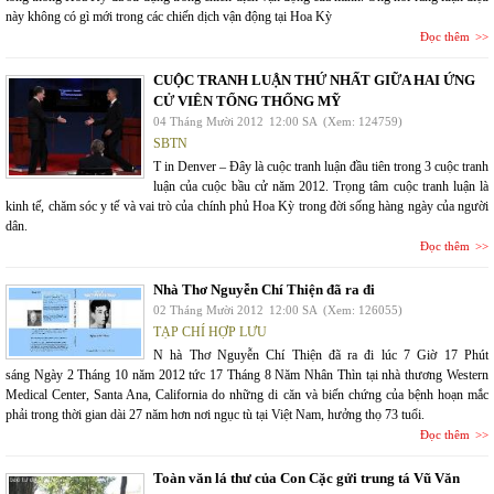
này không có gì mới trong các chiến dịch vận động tại Hoa Kỳ
Đọc thêm
CUỘC TRANH LUẬN THỨ NHẤT GIỮA HAI ỨNG
CỬ VIÊN TỔNG THỐNG MỸ
04 Tháng Mười 2012
12:00 SA
(Xem: 124759)
SBTN
T in Denver – Đây là cuộc tranh luận đầu tiên trong 3 cuộc tranh
luận của cuộc bầu cử năm 2012. Trọng tâm cuộc tranh luận là
kinh tế, chăm sóc y tế và vai trò của chính phủ Hoa Kỳ trong đời sống hàng ngày của người
dân.
Đọc thêm
Nhà Thơ Nguyễn Chí Thiện đã ra đi
02 Tháng Mười 2012
12:00 SA
(Xem: 126055)
TẠP CHÍ HỢP LƯU
N hà Thơ Nguyễn Chí Thiện đã ra đi lúc 7 Giờ 17 Phút
sáng Ngày 2 Tháng 10 năm 2012 tức 17 Tháng 8 Năm Nhân Thìn tại nhà thương Western
Medical Center, Santa Ana, California do những di căn và biến chứng của bệnh hoạn mắc
phải trong thời gian dài 27 năm hơn nơi ngục tù tại Việt Nam, hưởng thọ 73 tuổi.
Đọc thêm
Toàn văn lá thư của Con Cặc gửi trung tá Vũ Văn