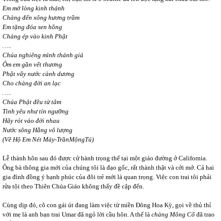
Em mở lòng kinh thánh
Chàng đến xông hương trầm
Em tặng đóa sen hồng
Chàng ép vào kinh Phật
…..
Chúa nghiêng mình thánh giá
Ôm em gần vết thương
Phật vẩy nước cành dương
Cho chàng đời an lạc
…..
Chúa Phật đều từ tâm
Tình yêu như tín ngưỡng
Hãy rót vào đời nhau
Nước sông Hằng vô lượng
(Vẽ Hộ Em Nét Mày-TrầnMộngTú)
Lễ thành hôn sau đó được cử hành trọng thể tại một giáo đường ở California.
Ông bà thông gia mới của chúng tôi là đạo gốc, rất thành thật và cởi mở. Cả hai
gia đình đồng ý hạnh phúc của đôi trẻ mới là quan trọng. Việc con trai tôi phải
rửa tội theo Thiên Chúa Giáo không thấy đề cập đến.
Cùng dịp đó, cô con gái út đang làm việc từ miền Đông Hoa Kỳ, gọi về thủ thỉ
với mẹ là anh bạn trai Umar đã ngỏ lời cầu hôn. A thế là
chàng Mông Cổ
đã trao