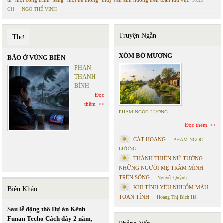
từ "một công trình" sang "một hệ thống" thủy văn ảnh hưởng trên toàn lưu vực
10:29
CH
NGÔ THẾ VINH
Truyện Ngắn
Thơ
XÓM BỜ MƯƠNG
BÃO Ở VÙNG BIÊN
PHAN
THANH
BÌNH
Đọc
thêm
PHẠM NGỌC LƯƠNG
Đọc thêm
CÁT HOANG
PHẠM NGỌC
LƯƠNG
THÁNH THIÊN NỮ TƯỚNG -
NHỮNG NGƯỜI MẸ TRẦM MÌNH
TRÊN SÔNG
Nguyệt Quỳnh
KHI TÌNH YÊU NHUỐM MÀU
Biên Khảo
TOAN TÍNH
Hoàng Thị Bích Hà
Sau lễ động thổ Dự án Kênh
Funan Techo Cách đây 2 năm,