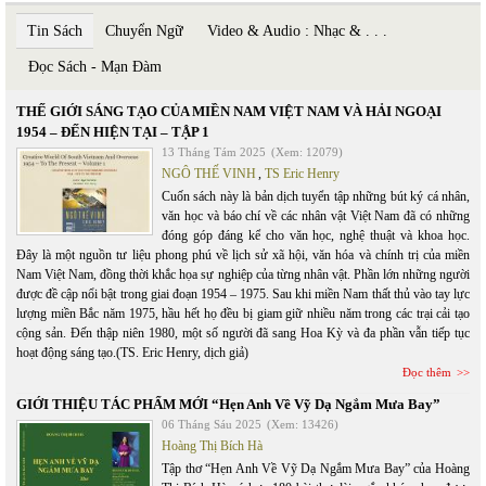
Tin Sách
Chuyển Ngữ
Video & Audio : Nhạc & . . .
Đọc Sách - Mạn Đàm
THẾ GIỚI SÁNG TẠO CỦA MIỀN NAM VIỆT NAM VÀ HẢI NGOẠI
1954 – ĐẾN HIỆN TẠI – TẬP 1
13 Tháng Tám 2025
(Xem: 12079)
NGÔ THẾ VINH
,
TS Eric Henry
Cuốn sách này là bản dịch tuyển tập những bút ký cá nhân,
văn học và báo chí về các nhân vật Việt Nam đã có những
đóng góp đáng kể cho văn học, nghệ thuật và khoa học.
Đây là một nguồn tư liệu phong phú về lịch sử xã hội, văn hóa và chính trị của miền
Nam Việt Nam, đồng thời khắc họa sự nghiệp của từng nhân vật. Phần lớn những người
được đề cập nổi bật trong giai đoạn 1954 – 1975. Sau khi miền Nam thất thủ vào tay lực
lượng miền Bắc năm 1975, hầu hết họ đều bị giam giữ nhiều năm trong các trại cải tạo
cộng sản. Đến thập niên 1980, một số người đã sang Hoa Kỳ và đa phần vẫn tiếp tục
hoạt động sáng tạo.(TS. Eric Henry, dịch giả)
Đọc thêm
GIỚI THIỆU TÁC PHẨM MỚI “Hẹn Anh Về Vỹ Dạ Ngắm Mưa Bay”
06 Tháng Sáu 2025
(Xem: 13426)
Hoàng Thị Bích Hà
Tập thơ “Hẹn Anh Về Vỹ Dạ Ngắm Mưa Bay” của Hoàng