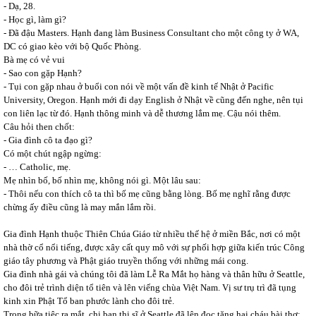
- Dạ, 28.
- Học gì, làm gì?
- Đã đậu Masters. Hạnh đang làm Business Consultant cho một công ty ở WA,
DC có giao kèo với bộ Quốc Phòng.
Bà mẹ có vẻ vui
- Sao con gặp Hạnh?
- Tụi con gặp nhau ở buổi con nói về một vấn đề kinh tế Nhật ở Pacific
University, Oregon. Hạnh mới đi dạy English ở Nhật về cũng đến nghe, nên tụi
con liên lạc từ đó. Hạnh thông minh và dễ thương lắm mẹ. Cậu nói thêm.
Câu hỏi then chốt:
- Gia đình cô ta đạo gì?
Có một chút ngập ngừng:
- … Catholic, mẹ.
Mẹ nhìn bố, bố nhìn mẹ, không nói gì. Một lâu sau:
- Thôi nếu con thích cô ta thì bố mẹ cũng bằng lòng. Bố mẹ nghĩ rằng được
chừng ấy điều cũng là may mắn lắm rồi.
Gia đình Hạnh thuộc Thiên Chúa Giáo từ nhiều thế hệ ở miền Bắc, nơi có một
nhà thờ cổ nổi tiếng, được xây cất quy mô với sự phối hợp giữa kiến trúc Công
giáo tây phương và Phật giáo truyền thống với những mái cong.
Gia đình nhà gái và chúng tôi đã làm Lễ Ra Mắt họ hàng và thân hữu ở Seattle,
cho đôi trẻ trình diện tổ tiên và lên viếng chùa Việt Nam. Vị sư trụ trì đã tụng
kinh xin Phật Tổ ban phước lành cho đôi trẻ.
Trong bữa tiệc ra mắt, chị bạn thi sĩ ở Seattle đã lên đọc tặng hai cháu bài thơ: