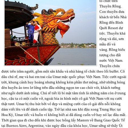
tổ chức trên
Thuyền Rồng.
Con thuyền đưa
khách từ bến Nhà
Rồng đến Bình
Quới Resort dự
tiệc. Thuyền khá
rộng và dài, sơn
mầu đỏ và
vàng. Rồng biểu
tượng cho đất
nước Việt Nam.
Thuyền chứa
được trên trăm người, gồm một sân khấu và nhà hàng tổ chức theo lối buffet. Cô
dâu chú rể, mẹ và hai em trai của Umar mặc quốc phục Việt Nam. Tiệc cưới ngoài
trời, khung cảnh huy hoàng nhưng không kém phần thơ mộng, nhờ những bóng
đèn huyền ảo treo lơ lửng trên đầu những ngọn tre cao chót vót, khách tưởng
như ngồi dưới ánh trăng. Chú rể tiết lộ bí mật tâm tình là những năm còn ở trung
học, cậu ta có một cuốn vở, ngoài bìa in hình một cô gái Việt Nam với nụ cười
thật tươi. Umar bị thu hút bởi vẻ đẹp và miệng cười của cô gái đến nỗi không
dám viết lên và để dành cuốn tập. Trở lại nhà sau khi đậu xong Trung Học tại
Hoa Kỳ, Umar tiếc và buồn vì không biết ai đã dùng cuốn vở hay nó lạc đâu mất.
Thời gian qua đi cho đến khi được học bổng lấy Masters về Bang Giao Quốc Tế
tại Buenos Aires, Argentina; vào ngày đầu của khóa học, Umar sững sờ thấy Út