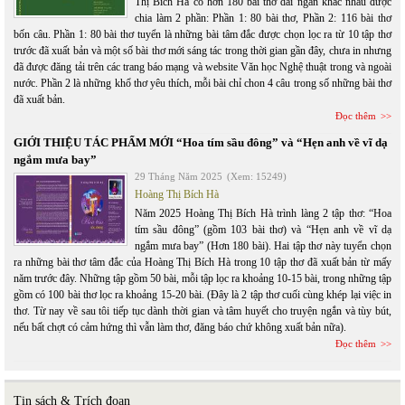
Thị Bích Hà có hơn 180 bài thơ dài ngắn khác nhau được
chia làm 2 phần: Phần 1: 80 bài thơ, Phần 2: 116 bài thơ
bốn câu. Phần 1: 80 bài thơ tuyển là những bài tâm đắc được chọn lọc ra từ 10 tập thơ
trước đã xuất bản và một số bài thơ mới sáng tác trong thời gian gần đây, chưa in nhưng
đã được đăng tải trên các trang báo mạng và website Văn học Nghệ thuật trong và ngoài
nước. Phần 2 là những khổ thơ yêu thích, mỗi bài chỉ chon 4 câu trong số những bài thơ
đã xuất bản.
Đọc thêm
GIỚI THIỆU TÁC PHẨM MỚI “Hoa tím sầu đông” và “Hẹn anh về vĩ dạ
ngắm mưa bay”
29 Tháng Năm 2025
(Xem: 15249)
Hoàng Thị Bích Hà
Năm 2025 Hoàng Thị Bích Hà trình làng 2 tập thơ: “Hoa
tím sầu đông” (gồm 103 bài thơ) và “Hẹn anh về vĩ dạ
ngắm mưa bay” (Hơn 180 bài). Hai tập thơ này tuyển chọn
ra những bài thơ tâm đắc của Hoàng Thị Bích Hà trong 10 tập thơ đã xuất bản từ mấy
năm trước đây. Những tập gồm 50 bài, mỗi tập lọc ra khoảng 10-15 bài, trong những tập
gồm có 100 bài thơ lọc ra khoảng 15-20 bài. (Đây là 2 tập thơ cuối cùng khép lại việc in
thơ. Từ nay về sau tôi tiếp tục dành thời gian và tâm huyết cho truyện ngắn và tùy bút,
nếu bất chợt có cảm hứng thì vẫn làm thơ, đăng báo chứ không xuất bản nữa).
Đọc thêm
Tin sách & Trích đoạn