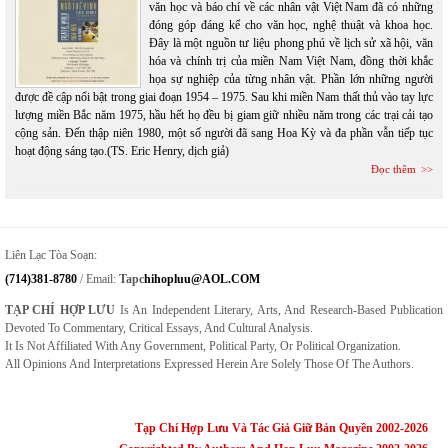
văn học và báo chí về các nhân vật Việt Nam đã có những
đóng góp đáng kể cho văn học, nghệ thuật và khoa học.
Đây là một nguồn tư liệu phong phú về lịch sử xã hội, văn
hóa và chính trị của miền Nam Việt Nam, đồng thời khắc
họa sự nghiệp của từng nhân vật. Phần lớn những người
được đề cập nổi bật trong giai đoạn 1954 – 1975. Sau khi miền Nam thất thủ vào tay lực
lượng miền Bắc năm 1975, hầu hết họ đều bị giam giữ nhiều năm trong các trại cải tạo
cộng sản. Đến thập niên 1980, một số người đã sang Hoa Kỳ và đa phần vẫn tiếp tục
hoạt động sáng tạo.(TS. Eric Henry, dịch giả)
Đọc thêm
Liên Lạc Tòa Soạn:
(714)381-8780
/ Email:
Tapc
Hihopluu@AOL.COM
TẠP CHÍ HỢP LƯU
Is An Independent Literary, Arts, And Research-Based Publication
Devoted To Commentary, Critical Essays, And Cultural Analysis.
It Is Not Affiliated With Any Government, Political Party, Or Political Organization.
All Opinions And Interpretations Expressed Herein Are Solely Those Of The Authors.
Tạp Chí Hợp Lưu Và Tác Giả Giữ Bản Quyền 2002-2026