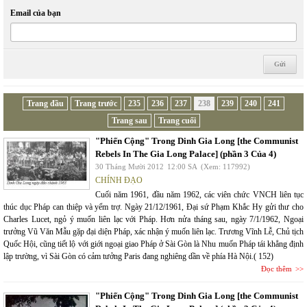
Email của bạn
Trang đầu
Trang trước
235
236
237
238
239
240
241
Trang sau
Trang cuối
"Phiến Cộng" Trong Dinh Gia Long [the Communist
Rebels In The Gia Long Palace] (phần 3 Của 4)
30 Tháng Mười 2012
12:00 SA
(Xem: 117992)
CHÍNH ĐẠO
Cuối năm 1961, đầu năm 1962, các viên chức VNCH liên tục
thúc dục Pháp can thiệp và yểm trợ. Ngày 21/12/1961, Đại sứ Phạm Khắc Hy gửi thư cho
Charles Lucet, ngỏ ý muốn liên lạc với Pháp. Hơn nửa tháng sau, ngày 7/1/1962, Ngoại
trưởng Vũ Văn Mẫu gặp đại diện Pháp, xác nhận ý muốn liên lạc. Trương Vĩnh Lễ, Chủ tịch
Quốc Hội, cũng tiết lộ với giới ngoại giao Pháp ở Sài Gòn là Nhu muốn Pháp tái khẳng định
lập trường, vì Sài Gòn có cảm tưởng Paris đang nghiêng dần về phía Hà Nội.( 152)
Đọc thêm
"Phiến Cộng" Trong Dinh Gia Long [the Communist