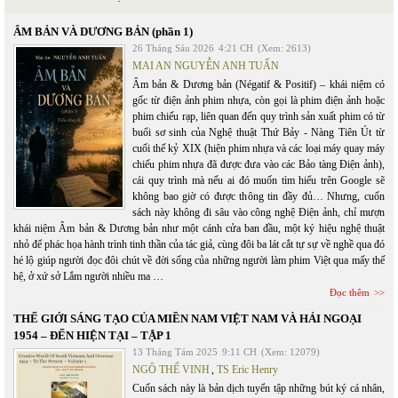
ÂM BẢN VÀ DƯƠNG BẢN (phần 1)
26 Tháng Sáu 2026
4:21 CH
(Xem: 2613)
MAI AN NGUYỄN ANH TUẤN
Âm bản & Dương bản (Négatif & Positif) – khái niệm có
gốc từ điện ảnh phim nhựa, còn gọi là phim điện ảnh hoặc
phim chiếu rạp, liên quan đến quy trình sản xuất phim có từ
buổi sơ sinh của Nghệ thuật Thứ Bảy - Nàng Tiên Út từ
cuối thế kỷ XIX (hiện phim nhựa và các loại máy quay máy
chiếu phim nhựa đã được đưa vào các Bảo tàng Điện ảnh),
cái quy trình mà nếu ai đó muốn tìm hiểu trên Google sẽ
không bao giờ có được thông tin đầy đủ… Nhưng, cuốn
sách này không đi sâu vào công nghệ Điện ảnh, chỉ mượn
khái niệm Âm bản & Dương bản như một cánh cửa ban đầu, một ký hiệu nghệ thuật
nhỏ để phác họa hành trình tinh thần của tác giả, cùng đôi ba lát cắt tự sự về nghề qua đó
hé lộ giúp người đọc đôi chút về đời sống của những người làm phim Việt qua mấy thế
hệ, ở xứ sở Lắm người nhiều ma …
Đọc thêm
THẾ GIỚI SÁNG TẠO CỦA MIỀN NAM VIỆT NAM VÀ HẢI NGOẠI
1954 – ĐẾN HIỆN TẠI – TẬP 1
13 Tháng Tám 2025
9:11 CH
(Xem: 12079)
NGÔ THẾ VINH
,
TS Eric Henry
Cuốn sách này là bản dịch tuyển tập những bút ký cá nhân,