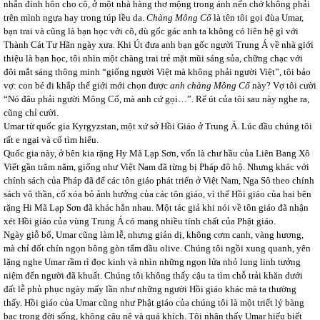
nhẫn đính hôn cho cô, ở một nhà hàng thơ mộng trong ánh nến chớ không phải
trên mình ngựa hay trong túp lều da.
Chàng Mông Cổ
là tên tôi gọi đùa Umar,
bạn trai và cũng là bạn học với cô, dù gốc gác anh ta không có liên hệ gì với
Thành Cát Tư Hãn ngày xưa. Khi Út đưa anh bạn gốc người Trung Á về nhà giới
thiệu là bạn học, tôi nhìn một chàng trai trẻ mặt mũi sáng sủa, chững chạc với
đôi mắt sáng thông minh “giống người Việt mà không phải người Việt”, tôi bảo
vợ: con bé đi khắp thế giới mới chọn được
anh
chàng Mông Cổ
này? Vợ tôi cười
“Nó đâu phải người Mông Cổ, mà anh cứ gọi…”. Rể út của tôi sau này nghe ra,
cũng chỉ cười.
Umar từ quốc gia Kyrgyzstan, một xứ sở Hồi Giáo ở Trung Á. Lúc đầu chúng tôi
rất e ngại và cố tìm hiểu.
Quốc gia này, ở bên kia rặng Hy Mã Lạp Sơn, vốn là chư hầu của Liên Bang Xô
Viết gần trăm năm, giống như Việt Nam đã từng bị Pháp đô hộ. Nhưng khác với
chính sách của Pháp đã để các tôn giáo phát triển ở Việt Nam, Nga Sô theo chính
sách vô thần, cố xóa bỏ ảnh hưởng của các tôn giáo, vì thế Hồi giáo của hai bên
rặng Hi Mã Lạp Sơn đã khác hẳn nhau. Một tác giả khi nói về tôn giáo đã nhận
xét Hồi giáo của vùng Trung Á có mang nhiều tính chất của Phật giáo.
Ngày giỗ bố, Umar cũng làm lễ, nhưng giản dị, không cơm canh, vàng hương,
mà chỉ đốt chín ngọn bông gòn tẩm dầu olive. Chúng tôi ngồi xung quanh, yên
lặng nghe Umar rầm rì đọc kinh và nhìn những ngọn lửa nhỏ lung linh tưởng
niệm đến người đã khuất. Chúng tôi không thấy cậu ta tìm chỗ trải khăn dưới
đất lễ phủ phục ngày mấy lần như những người Hồi giáo khác mà ta thường
thấy. Hồi giáo của Umar cũng như Phật giáo của chúng tôi là một triết lý bàng
bạc trong đời sống, không câu nệ và quá khích. Tôi nhận thấy Umar hiểu biết