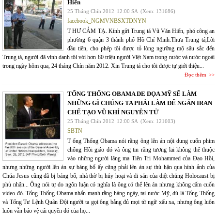
Hiển
25 Tháng Chín 2012
12:00 SA
(Xem: 131686)
facebook_NGMVNBSXTDNYN
T HƯ CẢM TẠ. Kính gửi Trung tá Vũ Văn Hiển, phó công an
phường 6 quận 3 thành phố Hồ Chí Minh.Thưa Trung tá,Lời
đầu tiên, cho phép tôi được tỏ lòng ngưỡng mộ sâu sắc đến
Trung tá, người đã vinh danh tôi với hơn 80 triệu người Việt Nam trong nước và nước ngoài
trong ngày hôm qua, 24 tháng Chín năm 2012. Xin Trung tá cho tôi được tự giới thiệu...
Đọc thêm
TỔNG THỐNG OBAMA DE DỌA MỸ SẼ LÀM
NHỮNG GÌ CHÚNG TA PHẢI LÀM ĐỂ NGĂN IRAN
CHẾ TẠO VŨ KHÍ NGUYÊN TỬ
25 Tháng Chín 2012
12:00 SA
(Xem: 121603)
SBTN
T ổng Thống Obama nói rằng ông lên án nội dung cuốn phim
chống Hồi giáo đó và ông tin rằng tương lai không thể thuộc
vào những người lăng mạ Tiên Tri Mohammed của Đạo Hồi,
nhưng những người lên án sự báng bổ ấy cũng phải lên án sự thù hận qua hình ảnh của
Chúa Jesus cũng đã bị báng bổ, nhà thờ bị hủy hoại và di sản của diệt chủng Holocaust bị
phủ nhận... Ông nói tự do ngôn luận có nghĩa là ông có thể lên án nhưng không cấm cuốn
video đó. Tổng Thống Obama nhấn mạnh rằng hàng ngày, tại nước Mỹ, dù là Tổng Thống
và Tổng Tư Lệnh Quân Đội người ta gọi ông bằng đủ mọi từ ngữ xấu xa, nhưng ông luôn
luôn vẫn bảo vệ cái quyền đó của họ...