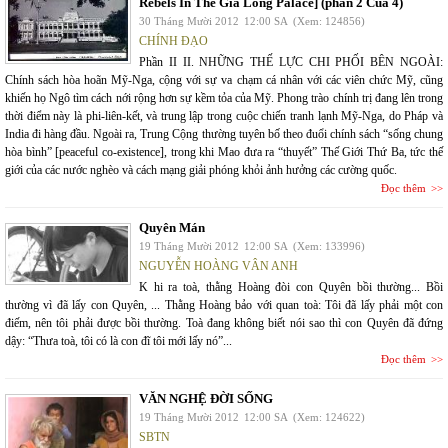
Rebels In The Gia Long Palace] (phần 2 Của 4)
30 Tháng Mười 2012
12:00 SA
(Xem: 124856)
CHÍNH ĐẠO
Phần II II. NHỮNG THẾ LỰC CHI PHỐI BÊN NGOÀI:
Chính sách hòa hoãn Mỹ-Nga, cộng với sự va chạm cá nhân với các viên chức Mỹ, cũng
khiến họ Ngô tìm cách nới rộng hơn sự kềm tỏa của Mỹ. Phong trào chính trị đang lên trong
thời điểm này là phi-liên-kết, và trung lập trong cuộc chiến tranh lạnh Mỹ-Nga, do Pháp và
India đi hàng đầu. Ngoài ra, Trung Cộng thường tuyên bố theo đuổi chính sách “sống chung
hòa bình” [peaceful co-existence], trong khi Mao đưa ra “thuyết” Thế Giới Thứ Ba, tức thế
giới của các nước nghèo và cách mạng giải phóng khỏi ảnh hưởng các cường quốc.
Đọc thêm
Quyên Mán
19 Tháng Mười 2012
12:00 SA
(Xem: 133996)
NGUYỄN HOÀNG VÂN ANH
K hi ra toà, thằng Hoàng đòi con Quyên bồi thường... Bồi
thường vì đã lấy con Quyên, ... Thằng Hoàng bảo với quan toà: Tôi đã lấy phải một con
điếm, nên tôi phải được bồi thường. Toà đang không biết nói sao thì con Quyên đã đứng
dậy: “Thưa toà, tôi có là con đĩ tôi mới lấy nó”...
Đọc thêm
VĂN NGHỆ ĐỜI SỐNG
19 Tháng Mười 2012
12:00 SA
(Xem: 124622)
SBTN