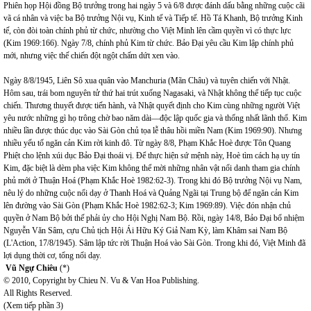
Phiên họp Hội đồng Bộ trưởng trong hai ngày 5 và 6/8 được đánh dấu bằng những cuộc cãi
vã cá nhân và việc ba Bộ trưởng Nội vụ, Kinh tế và Tiếp tế. Hồ Tá Khanh, Bộ trưởng Kinh
tế, còn đòi toàn chính phủ từ chức, nhường cho Việt Minh lên cầm quyền vì có thực lực
(Kim 1969:166). Ngày 7/8, chính phủ Kim từ chức. Bảo Đại yêu cầu Kim lập chính phủ
mới, nhưng việc thế chiến đột ngột chấm dứt xen vào.
Ngày 8/8/1945, Liên Sô xua quân vào Manchuria (Mãn Châu) và tuyên chiến với Nhật.
Hôm sau, trái bom nguyên tử thứ hai trút xuống Nagasaki, và Nhật không thể tiếp tục cuộc
chiến. Thương thuyết được tiến hành, và Nhật quyết định cho Kim cùng những người Việt
yêu nước những gì họ trông chờ bao năm dài—độc lập quốc gia và thống nhất lãnh thổ. Kim
nhiều lần được thúc dục vào Sài Gòn chủ tọa lễ thâu hồi miền
Nam
(Kim 1969:90). Nhưng
nhiều yếu tố ngăn cản Kim rời kinh đô. Từ ngày 8/8, Phạm Khắc Hoè được Tôn Quang
Phiệt cho lệnh xúi dục Bảo Đại thoái vị. Để thực hiện sứ mệnh này, Hoè tìm cách hạ uy tín
Kim, đặc biệt là dèm pha việc Kim không thể mời những nhân vật nổi danh tham gia chính
phủ mới ở Thuận Hoá (Phạm Khắc Hoè 1982:62-3). Trong khi đó Bộ trưởng Nội vụ Nam,
nêu lý do những cuộc nổi dạy ở Thanh Hoá và Quảng Ngãi tại Trung bộ để ngăn cản Kim
lên đường vào Sài Gòn (Phạm Khắc Hoè 1982:62-3; Kim 1969:89). Việc đón nhận chủ
quyền ở Nam Bộ bởi thế phải ủy cho Hội Nghị Nam Bộ. Rồi, ngày 14/8, Bảo Đại bổ nhiệm
Nguyễn Văn Sâm, cựu Chủ tịch Hội Ái Hữu Ký Giả Nam Kỳ, làm Khâm sai Nam Bộ
(L'Action, 17/8/1945). Sâm lập tức rời Thuận Hoá vào Sài Gòn. Trong khi đó, Việt Minh đã
lợi dụng thời cơ, tổng nổi dạy.
Vũ Ngự Chiêu
(*)
© 2010, Copyright by Chieu N. Vu & Van Hoa Publishing.
All Rights Reserved.
(Xem tiếp phần 3)