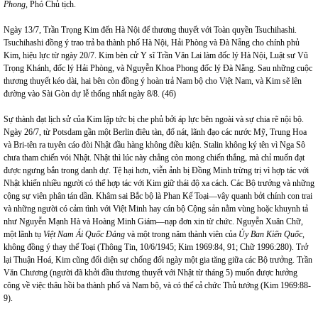
Phong,
Phó Chủ tịch.
Ngày 13/7, Trần Trọng Kim đến Hà Nội để thương thuyết với Toàn quyền Tsuchihashi.
Tsuchihashi đồng ý trao trả ba thành phố Hà Nội, Hải Phòng và Đà Nẵng cho chính phủ
Kim, hiệu lực từ ngày 20/7. Kim bèn cử Y sĩ Trần Văn Lai làm đốc lý Hà Nội, Luật sư Vũ
Trọng Khánh, đốc lý Hải Phòng, và Nguyễn Khoa Phong đốc lý Đà Nẵng. Sau những cuộc
thương thuyết kéo dài, hai bên còn đồng ý hoàn trả Nam bộ cho Việt Nam, và Kim sẽ lên
đường vào Sài Gòn dự lễ thống nhất ngày 8/8. (46)
Sự thành đạt lịch sử của Kim lập tức bị che phủ bởi áp lực bên ngoài và sự chia rẽ nội bộ.
Ngày 26/7, từ Potsdam gần một Berlin điêu tàn, đổ nát, lãnh đạo các nước Mỹ, Trung Hoa
và Bri-tên ra tuyên cáo đòi Nhật đầu hàng không điều kiện. Stalin không ký tên vì Nga Sô
chưa tham chiến vói Nhật. Nhật thì lúc này chẳng còn mong chiến thắng, mà chỉ muốn đạt
được ngưng bắn trong danh dự. Tệ hại hơn, viễn ảnh bị Đồng Minh trừng trị vì hợp tác với
Nhật khiến nhiều người có thể hợp tác với Kim giữ thái độ xa cách. Các Bộ trưởng và những
cộng sự viên phân tán dần. Khâm sai Bắc bộ là Phan Kế Toại—vây quanh bởi chính con trai
và những người có cảm tình với Việt Minh hay cán bộ Cộng sản nằm vùng hoặc khuynh tả
như Nguyễn Mạnh Hà và Hoàng Minh Giám—nạp đơn xin từ chức. Nguyễn Xuân Chữ,
một lãnh tụ
Việt Nam Ái Quốc Đảng
và một trong năm thành viên của
Ủy Ban Kiến Quốc,
không đồng ý thay thế Toại (Thông Tin, 10/6/1945; Kim 1969:84, 91; Chữ 1996:280). Trở
lại Thuận Hoá, Kim cũng đối diện sự chống đối ngày một gia tăng giữa các Bộ trưởng. Trần
Văn Chương (người đã khởi đầu thương thuyết với Nhật từ tháng 5) muốn được hưởng
công về việc thâu hồi ba thành phố và
Nam
bộ, và có thể cả chức Thủ tướng (Kim 1969:88-
9).