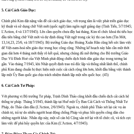
5. Cải Cách Giáo Dục:
Chính phủ Kim đặt nặng vấn đề cải cách giáo dục, với trọng tâm là việc phát triển giáo dục
kỹ thuật và sử dụng chữ Việt mới (quốc ngữ) làm ngôn ngữ giảng dạy (Tinh Tiến, 5/7/1945;
L'Action, 4 và 13/7/1945). Lên cầm quyền chưa đầy hai tháng, Kim tổ chức khoá thi tiểu học
đầu tiên bằng chữ Việt mới và dự định dùng Việt ngữ trong các kỳ thi cao hơn (Tin Mới,
13,14,23, 25/6, và 18/7/1945). Bộ trưởng Giáo dục Hoàng Xuân Hãn cũng hết sức làm việc
để Việt-nam-hoá nền giáo dục trung học công cộng. Những kế hoạch này hẳn cần một thời
gian dài hơn 4 tháng mới thấy rõ kết quả; nhưng chúng đủ mở đường cho Bộ trưởng Giáo
Dục Vũ Đình Hoè của Việt Minh phát động chiến dịch bình dân giáo dục trong tương lai
gần. Vào tháng 7/1945, khi Nhật quyết định trao trả độc lập và thống nhất lãnh thổ, chính
phủ Kim đang chuẩn bị thực hiện một cuộc cải cách rộng lớn hơn, khởi đầu bằng việc thành
lập một Ủy Ban quốc gia chịu trách nhiệm thành lập một nền quốc học. (45)
6. Cải Cách Tư Pháp:
Với phương vị Bộ trưởng Tư pháp, Trịnh Dình Thảo cũng khởi đầu chiến dịch cải cách hệ
thống tư pháp. Tháng 5/1945, thành lập tại Huế một Ủy Ban Cải Cách và Thống Nhất Tư
Pháp, do Thảo cầm đầu (L'Action, 2/6/1945). Ngoài ra, chính phủ Thảo xét lại các vụ án
chính trị, trả tự do nhiều người hoạt động chống Pháp và phục hồi quyền công dân cho
những người khác. Nhân dịp này, một số cán bộ Cộng sản trở lại với tổ chức cũ, và tích cực
làm việc để phá hủy quyền lực của Kim (L'Action, 4/7/1945).