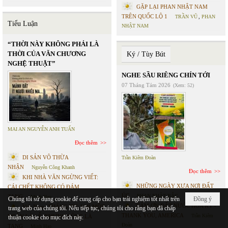
GẶP LẠI PHAN NHẬT NAM
TRÊN QUỐC LỘ 1
TRẦN VŨ
,
PHAN
Tiểu Luận
NHẬT NAM
“THỜI NÀY KHÔNG PHẢI LÀ
THỜI CỦA VĂN CHƯƠNG
Ký / Tùy Bút
NGHỆ THUẬT”
NGHE SẦU RIÊNG CHÍN TỚI
07 Tháng Tám 2026
(Xem: 52)
MAI AN NGUYỄN ANH TUẤN
Đọc thêm
DI SẢN VÔ THỪA
Trần Kiêm Đoàn
NHẬN
Nguyễn Công Khanh
Đọc thêm
KHI NHÀ VĂN NGỪNG VIẾT:
NHỮNG NGÀY XƯA NƠI ĐẤT
CÁI CHẾT KHÔNG CÓ ĐÁM
ÚC
PHAN NHẬT BẮC
TANG
Minh Hạo
Chúng tôi sử dụng cookie để cung cấp cho bạn trải nghiệm tốt nhất trên
Đồng ý
CÁM ƠN ĐẤT NƯỚC HOA KỲ -
Việt Nam- THÁNG TƯ: KHI MỘT
trang web của chúng tôi. Nếu tiếp tục, chúng tôi cho rằng bạn đã chấp
THANK YOU, AMERICA
Trần Kiêm
NGÀY LÀ LỄ, NHƯNG CŨNG LÀ
thuận cookie cho mục đích này.
Đoàn
TANG
Minh Hạo