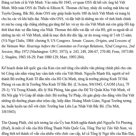
Đáng sợ hơn cả là Việt Minh. Vào mùa Hè 1945, cơ quan
OSS
đã hết sức ủng hộ Việt
Minh. Một toán OSS do Thiếu tá Allison K. Thomas chỉ huy, nhảy dù xuống mật khu tại
Tuyên Quang, Bắc Bộ; đoàn OSS này giúp huấn luyện 100 du kích Việt Minh và trang bị
cho họ các vũ khí hiện đại. Nhân viên OSS, và đặc biệt là những tin tức về tình hình chính
trị mà họ cung cấp chẳng những gia tăng thế lực và uy tín của Việt Minh mà còn giúp Hồ kịp
thời khai thác sự đầu hàng của Nhật. Thomas thủ diễn vai đặc sứ của Hồ, gửi ra ngoài tất cả
những tin tức về Việt Minh, nhất là mục đích đòi độc lập, tự do trong vòng từ 5 tới 15 năm.
(Vũ Ngự Chiêu, 1984: chương 9; US Congress.
Senate. Causes, Origins, and Lessons of
the Vietnam War. Hearings before the Committee on Foreign Relations, 92nd Congress, 2nd
Session, May 1972
(Washington: GPO, 1973), tr. 243, 249, 266-67, 270-80; Fenn, 1973:80-
2, Shaplen, 1965:18-29; Patti 1980:129; Marr, 1995:284).
Kế hoạch đoàn kết quốc gia của Kim còn mở rộng cửa nhiều văn phòng chính phủ cho cán
bộ Cộng sản nằm vùng hay cảm tình viên của Việt Minh. Nguyễn Mạnh Hà, người sẽ trở
thành Bộ trưởng Kinh Tế đầu tiên của Hồ Chí Minh, từng là trưởng phòng Kinh Tế Hải
Phòng và sau đó là Trưởng Nha Kinh Tế Bắc Bộ. (L'Action, 9/6/1945; CAOM (Aix), 7F
29-1). Vũ Trọng Khánh, đốc lý Hải Phòng, bàn giao cho Đệ Tứ Quân Khu Việt Minh, về
Hà Nội gặp Võ Giáp để nhận chức Bộ trưởng Tư Pháp, rồi gán ghép cho đảng viên Đại Việt
những tội thường phạm như trộm cắp, hiếp dâm. Hoàng Minh Giám, Ngoại Trưởng tương
lai, huấn luyện tại chỗ với chức Trưởng ban Liên Lạc Nhật-Việt Bắc Bộ. (Tin Mới,
3/8/1945).
Tôn Quang Phiệt, chủ tịch tương lai của Ủy ban Khởi nghĩa thành phố Nguyễn Tri Phương
(Huế), là một cố vấn của Hội Đồng Thanh Niên Quốc Gia, Tổng Thư ký
Tân Việt Nam
, và
đồng thời trở thành cố vấn của nhiều viên chức cao cấp, kể cả Tổng lý Ngự tiền của Bảo Đại,