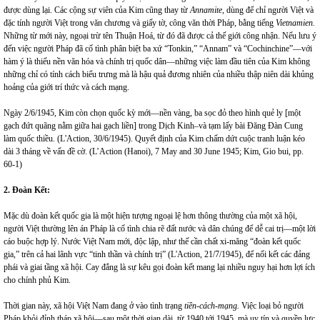
được dùng lại. Các cộng sự viên của Kim cũng thay từ
Annamite,
dùng để chỉ người Việt và
đặc tính người Việt trong văn chương và giấy tờ, công văn thời Pháp, bằng tiếng
Vietnamien.
Những từ mới này, ngoại trừ tên Thuận Hoá, từ đó đã được cả thế giới công nhận. Nếu lưu ý
đến việc người Pháp đã cố tình phân biệt ba xứ “Tonkin,” “Annam” và “Cochinchine”—với
hàm ý là thiếu nền văn hóa và chính trị quốc dân—những việc làm đầu tiên của Kim không
những chỉ có tính cách biểu trưng mà là hậu quả đương nhiên của nhiều thập niên dài khủng
hoảng của giới trí thức và cách mạng.
Ngày 2/6/1945, Kim còn chọn quốc kỳ mới—nền vàng, ba sọc đỏ theo hình quẻ ly [một
gạch đứt quãng nằm giữa hai gạch liền] trong Dịch Kinh–và tạm lấy bài Đăng Đàn Cung
làm quốc thiều. (L'Action, 30/6/1945). Quyết định của Kim chấm dứt cuộc tranh luận kéo
dài 3 tháng về vấn đề cờ. (L’Action (Hanoi), 7 May and 30 June 1945; Kim, Gio bui, pp.
60-1)
2. Đoàn Kết:
Mặc dù đoàn kết quốc gia là một hiện tượng ngoại lệ hơn thông thường của một xã hội,
người Việt thường lên án Pháp là cố tình chia rẽ đất nước và dân chúng để dễ cai trị—một lời
cáo buộc hợp lý. Nước Việt
Nam
mới, độc lập, như thế cần chất xi-măng “đoàn kết quốc
gia,” trên cả hai lãnh vực “tinh thần và chính trị” (L'Action, 21/7/1945), để nối kết các đảng
phái và giai tầng xã hội. Cay đắng là sự kêu gọi đoàn kết mang lại nhiều nguy hại hơn lợi ích
cho chính phủ Kim.
Thời gian này, xã hội Việt
Nam
đang ở vào tình trạng
tiền-cách-mạng.
Việc loại bỏ người
Pháp khỏi đỉnh tháp xã hội—sau một thời gian dài, từ 1940 tới 1945, mà uy tín và quyền lực