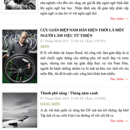
nhà nghiên cứu đều cho rằng, tác giả đã đẩy ngôn ngữ bình dân
lên ngôn ngữ bác học. Nhận định này đã gián tiếp phân cấp
ngôn ngữ ca dao hò vè với ngôn ngữ thơ.
Đọc thêm
CỰU GIÁN ĐIỆP NAM HÀN HIỆN THỜI LÀ MỘT
NGƯỜI LÀM VIỆC TỪ THIỆN
07 Tháng Mười 2011
12:00 SA
(Xem: 119783)
SBTN
Đ ối với nhân vật James Bond, thì công việc làm gián điệp là cả
một chuỗi ngày tháng của những phụ nữ tuyệt đẹp và rượu
ngon, nhưng cho một tay gián điệp thực sự của Nam Hàn,
người thi hành những nhiệm vụ bí mật tại khu vực tách rời của
miền Bắc, thì đã là một cuộc sống khó khăn hơn nhiều.
Đọc thêm
Thành phố nắng / Tháng năm xanh
02 Tháng Mười 2011
12:00 SA
(Xem: 155590)
ĐẶNG HIỀN
A nh với tình quên cả rừng thơ Dỗ trái tim trở chứng dại khờ
Tập ảnh cũ nụ cười ở lại Con đường về xốc nổi lời ca
Đọc thêm