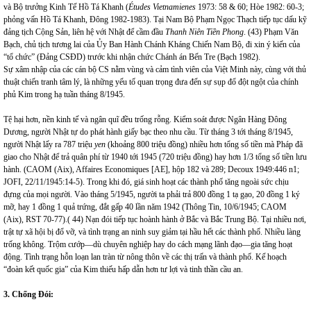
và Bộ trưởng Kinh Tế Hồ Tá Khanh (
Études Vietnamienes
1973: 58 & 60; Hòe 1982: 60-3;
phỏng vấn Hồ Tá Khanh, Đông 1982-1983). Tại Nam Bộ Phạm Ngọc Thạch tiếp tục dấu kỹ
đảng tịch Cộng Sản, liên hệ với Nhật để cầm đầu
Thanh Niên Tiền Phong
. (43) Phạm Văn
Bạch, chủ tịch tương lai của Ủy Ban Hành Chánh Kháng Chiến Nam Bộ, đi xin ý kiến của
“tổ chức” (Đảng CSĐD) trước khi nhận chức Chánh án Bến Tre (Bạch 1982).
Sự xâm nhập của các cán bộ CS nằm vùng và cảm tình viên của Việt Minh này, cùng với thủ
thuật chiến tranh tâm lý, là những yếu tố quan trọng đưa đến sự sụp đổ đột ngột của chính
phủ Kim trong hạ tuần tháng 8/1945.
Tệ hại hơn, nền kinh tế và ngân quĩ đều trống rỗng. Kiểm soát được Ngân Hàng Đông
Dương, người Nhật tự do phát hành giấy bạc theo nhu cầu. Từ tháng 3 tới tháng 8/1945,
người Nhật lấy ra 787 triệu
yen
(khoảng 800 triệu đồng) nhiều hơn tổng số tiền mà Pháp đã
giao cho Nhật để trả quân phí từ 1940 tới 1945 (720 triệu đồng) hay hơn 1/3 tổng số tiền lưu
hành. (CAOM (Aix), Affaires Economiques [AE], hộp 182 và 289; Decoux 1949:446 n1;
JOFI, 22/11/1945:14-5). Trong khi đó, giá sinh hoạt các thành phố tăng ngoài sức chịu
đựng của mọi người. Vào tháng 5/1945, người ta phải trả 800 đồng 1 tạ gạo, 20 đồng 1 ký
mỡ, hay 1 đồng 1 quả trứng, đắt gấp 40 lần năm 1942 (Thông Tin, 10/6/1945; CAOM
(Aix), RST 70-77).( 44) Nạn đói tiếp tục hoành hành ở Bắc và Bắc Trung Bộ. Tại nhiều nơi,
trật tự xã hội bị đổ vỡ, và tình trạng an ninh suy giảm tại hầu hết các thành phố. Nhiều làng
trống không. Trộm cướp—dù chuyên nghiệp hay do cách mạng lãnh đạo—gia tăng hoạt
động. Tình trạng hỗn loạn lan tràn từ nông thôn về các thị trấn và thành phố. Kế hoạch
“đoàn kết quốc gia” của Kim thiếu hấp dẫn hơn tư lợi và tinh thần cầu an.
3. Chống Đói: