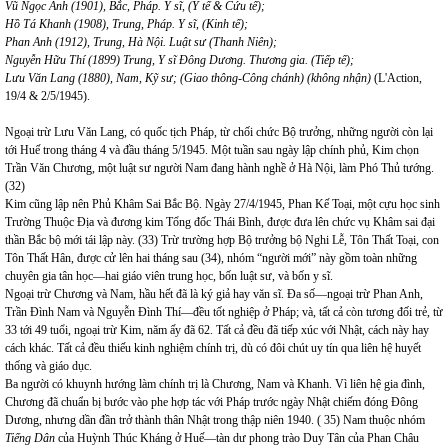
Vũ Ngọc Ánh (1901), Bắc, Pháp. Y sĩ, (Y tế & Cứu tế);
Hồ Tá Khanh (1908), Trung, Pháp. Y sĩ, (Kinh tế);
Phan Anh (1912), Trung, Hà Nội. Luật sư (Thanh Niên);
Nguyễn Hữu Thí (1899) Trung, Y sĩ Đông Dương. Thương gia. (Tiếp tế);
Lưu Văn Lang (1880),
Nam
, Kỹ sư; (Giao thông-Công chánh) (không nhận)
(L'Action,
19/4 & 2/5/1945).
Ngoại trừ Lưu Văn Lang, có quốc tịch Pháp, từ chối chức Bộ trưởng, những người còn lại
tới Huế trong tháng 4 và đầu tháng 5/1945. Một tuần sau ngày lập chính phủ, Kim chọn
Trần Văn Chương, một luật sư người Nam đang hành nghề ở Hà Nội, làm Phó Thủ tướng.
(32)
Kim cũng lập nên Phủ Khâm Sai Bắc Bộ. Ngày 27/4/1945, Phan Kế Toại, một cựu học sinh
Trường Thuộc Địa và đương kim Tổng đốc Thái Bình, được đưa lên chức vụ Khâm sai đại
thần Bắc bộ mới tái lập này. (33) Trừ trường hợp Bộ trưởng bộ Nghi Lễ, Tôn Thất Toại, con
Tôn Thất Hân, được cử lên hai tháng sau (34), nhóm “người mới” này gồm toàn những
chuyên gia tân học—hai giáo viên trung học, bốn luật sư, và bốn y sĩ.
Ngoại trừ Chương và
Nam
, hầu hết đã là ký giả hay văn sĩ. Đa số—ngoại trừ Phan Anh,
Trần Đình Nam và Nguyễn Đình Thí—đều tốt nghiệp ở Pháp; và, tất cả còn tương đối trẻ, từ
33 tới 49 tuổi, ngoại trừ Kim, năm ấy đã 62. Tất cả đều đã tiếp xúc với Nhật, cách này hay
cách khác. Tất cả đều thiếu kinh nghiệm chính trị, dù có đôi chút uy tín qua liên hệ huyết
thống và giáo dục.
Ba người có khuynh hướng làm chính trị là
Chương
,
Nam
và Khanh. Vì liên hệ gia đình,
Chương đã chuẩn bị bước vào phe hợp tác với Pháp trước ngày Nhật chiếm đóng Đông
Dương, nhưng dần đần trở thành thân Nhật trong thập niên 1940. ( 35) Nam thuộc nhóm
Tiếng Dân
của Huỳnh Thúc Kháng ở Huế—tàn dư phong trào Duy Tân của Phan Châu