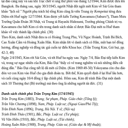
tại đảo cảng này và sau khi Trạc chết vì ung thư phổi vào tháng 12/1944, Kim được đưa lên
Bangkok
. Ba tháng sau, ngày 30/3/1945, người Nhật đột ngột mời Kim về Sài Gòn tham
khảo “lịch sử.” Người phụ trách hộ tống Kim cũng là viên Trung úy
Kempeitai
từng đưa
Diệm rời Huế ngày 12/7/1944. Kim được yết kiến Tướng Kawamura (Saburo?), Tham Mưu
Trưởng Quân Đoàn 38 Nhật, và Trung tá Hayashi Hidezumi, Trưởng phòng Chính trị vụ.
Kawamura cho biết Kim có tên trong danh sách nhân sĩ được Bảo Đại mời ra Huế tham
khảo về việc thành lập chính phủ. (30)
Theo Kim, danh sách Nhật đưa ra có Hoàng Trọng Phu, Vũ Ngọc Hoành, Trịnh Bá Bích,
Cao Xuân Cẩm và Hoàng Xuân Hãn. Kim nhận lời vì danh sách có Hãn, một bạn trẻ đồng
hương, đồng nghiệp và đồng tác giả cuốn tự điển Khoa học. (Trần Trọng Kim, Gió bụi, pp.
42-3, 48)
Ngày 2/4/1945, Kim rời Sài Gòn, và tới Huế ba ngày sau. Ngày 7/4, Bảo Đại tiếp kiến Kim
và, trong sự ngạc nhiên của Kim, Bảo Đại “thấy có vẻ trang nghiêm và nói những điều rất
đúng đắn.” Bảo Đại cũng tiết lộ đã mời cả Diệm. (Kim 1969:49-50) Yokoyama còn chu đáo
đón vợ con Kim vào Huế cho gia đình đoàn tụ. Bởi thế, Kim quyết định ở lại Huế lâu hơn,
và cuối cùng ngày 16/4 đồng ý lập chính phủ. Hôm sau, Kim đệ trình Bảo Đại một danh
sách 10 Thượng thư (Bộ trưởng) mà theo ông là những người tài đức. (31)
Danh sách chính phủ Trần Trọng Kim (17/4/1945)
Trần Trọng Kim (1883), Trung; Sư phạm, Pháp. Giáo chức (Tổng lý);
Trần Văn Chương (1898),
Nam
, Pháp. Luật sư; (Ngoại Giao/Phó Tlý);
Trần Đình
Nam
(1896), Trung, Hà Nội. Y sĩ; (Nội vụ)
Trịnh Đình Thảo (1901), Bắc, Pháp. Luật sư. (Tư pháp);
Vũ Văn Hiền (1910), Bắc, Pháp. Luật sư, (Tài chính);
Hoàng Xuân Hãn (1908), Trung, Pháp. Giáo sư, (Giáo dục & Mỹ thuật);