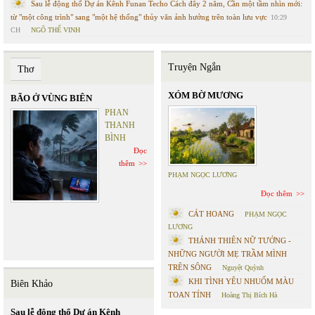
Sau lễ động thổ Dự án Kênh Funan Techo Cách đây 2 năm, Cần một tầm nhìn mới:
từ "một công trình" sang "một hệ thống" thủy văn ảnh hưởng trên toàn lưu vực
10:29
CH
NGÔ THẾ VINH
Truyện Ngắn
Thơ
XÓM BỜ MƯƠNG
BÃO Ở VÙNG BIÊN
PHAN
THANH
BÌNH
Đọc
thêm
PHẠM NGỌC LƯƠNG
Đọc thêm
CÁT HOANG
PHẠM NGỌC
LƯƠNG
THÁNH THIÊN NỮ TƯỚNG -
NHỮNG NGƯỜI MẸ TRẦM MÌNH
TRÊN SÔNG
Nguyệt Quỳnh
KHI TÌNH YÊU NHUỐM MÀU
Biên Khảo
TOAN TÍNH
Hoàng Thị Bích Hà
Sau lễ động thổ Dự án Kênh