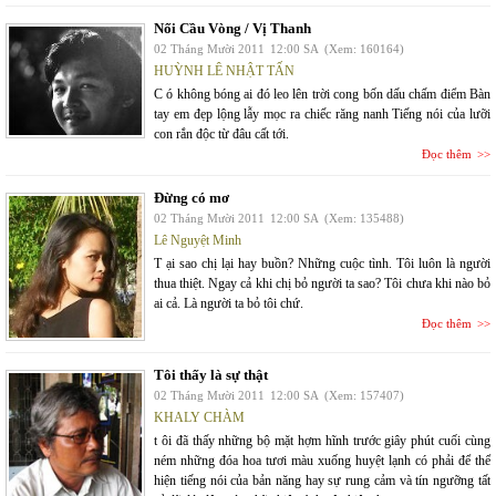
Nối Cầu Vòng / Vị Thanh
02 Tháng Mười 2011
12:00 SA
(Xem: 160164)
HUỲNH LÊ NHẬT TẤN
C ó không bóng ai đó leo lên trời cong bốn dấu chấm điểm Bàn
tay em đẹp lộng lẫy mọc ra chiếc răng nanh Tiếng nói của lưỡi
con rắn độc từ đâu cất tới.
Đọc thêm
Đừng có mơ
02 Tháng Mười 2011
12:00 SA
(Xem: 135488)
Lê Nguyệt Minh
T ại sao chị lại hay buồn? Những cuộc tình. Tôi luôn là người
thua thiệt. Ngay cả khi chị bỏ người ta sao? Tôi chưa khi nào bỏ
ai cả. Là người ta bỏ tôi chứ.
Đọc thêm
Tôi thấy là sự thật
02 Tháng Mười 2011
12:00 SA
(Xem: 157407)
KHALY CHÀM
t ôi đã thấy những bộ mặt hợm hĩnh trước giây phút cuối cùng
ném những đóa hoa tươi màu xuống huyệt lạnh có phải để thể
hiện tiếng nói của bản năng hay sự rung cảm và tín ngưỡng tất