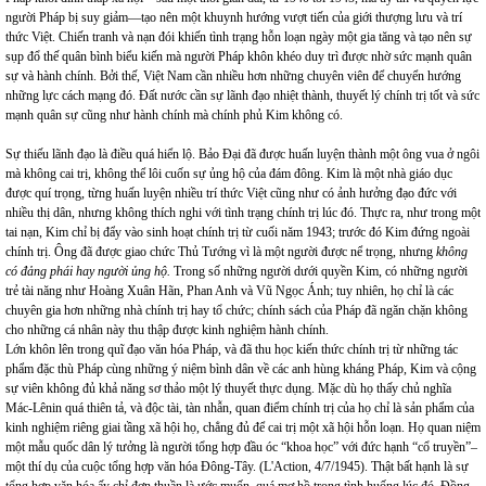
người Pháp bị suy giảm—tạo nên một khuynh hướng vượt tiến của giới thượng lưu và trí
thức Việt. Chiến tranh và nạn đói khiến tình trạng hỗn loạn ngày một gia tăng và tạo nên sự
sụp đổ thế quân bình biểu kiến mà người Pháp khôn khéo duy trì được nhờ sức mạnh quân
sự và hành chính. Bởi thế, Việt
Nam
cần nhiều hơn những chuyên viên để chuyển hướng
những lực cách mạng đó. Đất nước cần sự lãnh đạo nhiệt thành, thuyết lý chính trị tốt và sức
mạnh quân sự cũng như hành chính mà chính phủ Kim không có.
Sự thiếu lãnh đạo là điều quá hiển lộ. Bảo Đại đã được huấn luyện thành một ông vua ở ngôi
mà không cai trị, không thể lôi cuốn sự ủng hộ của đám đông. Kim là một nhà giáo dục
được quí trọng, từng huấn luyện nhiều trí thức Việt cũng như có ảnh hưởng đạo đức với
nhiều thị dân, nhưng không thích nghi với tình trạng chính trị lúc đó. Thực ra, như trong một
tai nạn, Kim chỉ bị đẩy vào sinh hoạt chính trị từ cuối năm 1943; trước đó Kim đứng ngoài
chính trị. Ông đã được giao chức Thủ Tướng vì là một người được nể trọng, nhưng
không
có đảng phái hay người ủng hộ.
Trong số những người dưới quyền Kim, có những người
trẻ tài năng như Hoàng Xuân Hãn, Phan Anh và Vũ Ngọc Ánh; tuy nhiên, họ chỉ là các
chuyên gia hơn những nhà chính trị hay tổ chức; chính sách của Pháp đã ngăn chặn không
cho những cá nhân này thu thập được kinh nghiệm hành chính.
Lớn khôn lên trong quĩ đạo văn hóa Pháp, và đã thu học kiến thức chính trị từ những tác
phẩm đặc thù Pháp cùng những ý niệm bình dân về các anh hùng kháng Pháp, Kim và cộng
sự viên không đủ khả năng sơ thảo một lý thuyết thực dụng. Mặc dù họ thấy chủ nghĩa
Mác-Lênin quá thiên tả, và độc tài, tàn nhẫn, quan điểm chính trị của họ chỉ là sản phẩm của
kinh nghiệm riêng giai tầng xã hội họ, chẳng đủ để cai trị một xã hội hỗn loạn. Họ quan niệm
một mẫu quốc dân lý tưởng là người tổng hợp đầu óc “khoa học” với đức hạnh “cổ truyền”–
một thí dụ của cuộc tổng hợp văn hóa Đông-Tây. (L'Action, 4/7/1945). Thật bất hạnh là sự