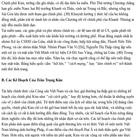
Chính phủ Kim, tưởng cần ghi nhận, có đủ đại diện ba miền. Phó Thủ tướng Chương chẳng
hạn gốc miền Nam; hai Bộ trưởng Khanh và Thảo, sinh tại Trung và Bắc, nhưng sống tại
Sài Gòn khi được mời tham gia chính phủ. (39) Khuynh hướng ý thức hệ của họ không
đồng nhất, phân trải từ danh lợi cá nhân của Chương tới vô chính phủ của Khanh. Nhưng ai
nấy đều muốn lãnh đạo.
Tại miền nam, các giáo phái và phe nhóm chính trị—từ đệ tam tới đệ tứ CS, quân phiệt tới
giáo phiệt—đều xuất hiện trên sân khấu hội trường và đường phố. Hoạt động mạnh nhất là
nhóm Xứ ủy CSĐD của Giàu, nhất là các công đoàn, hiệp hội nông dân,
Thanh Niên Tiền
Phong
, và các nhóm thân Nhật. Nhóm Phạm Văn Vi [Di], Nguyễn Thị Thập cũng lập nên
một xứ ủy và mặt trận Việt Minh với kỳ hiệu Cờ Đỏ Sao Vàng, chống lại Giàu. (40) Trong
khi đó, hội đoàn lan mọc như nấm. Năm ba, vài chục người cũng có thể lập nên một đảng
hay mặt trận. Bảng hiệu quốc cấm
“hội kín,” “cách mạng,”
hay
“làm chính trị”
trở thành
một thứ thời trang.
B. Các Kế Hoạch Của Trần Trọng Kim
Tài liệu chính thức của Cộng sản Việt
Nam
và các học giả thường hạ thấp giá trị những kế
hoạch của chính phủ Kim như
“cải cách giấy,”
hay độ lượng hơn, chỉ thuần là những
tuyên
cáo về ý định
của chính phủ. Từ thời điểm này của lịch sử nhìn lại, trong bốn [4] tháng cầm
quyền, chính phủ Kim chỉ có thì giờ ban hành hết dụ này qua sắc luật khác, và những cuộc
cải cách ấy có rất ít ảnh hưởng đến đám đông. Tuy nhiên, các kế hoạch của Kim xứng đáng
được nghiên cứu đầy đủ hơn những lời nhận định sơ sài trên. Các kế hoạch của chính phủ
Kim phản ảnh quan điểm tổng quát của giới thượng lưu và trí thức Việt về một nước Việt
Nam
không-ảnh-hưởng Pháp, ở cao điểm của chủ thuyết Đại Á và tinh thần quốc gia Việt
Nam
. Hơn nữa, trái ngược với niềm tin phổ quát, Kim và các cộng sự viên phần nào thực