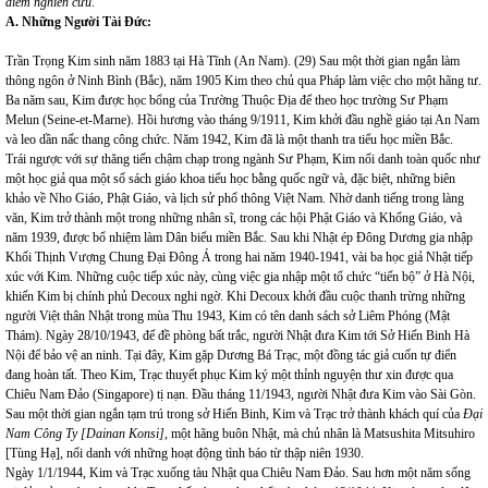
điểm nghiên cứu
.
A. Những Người Tài Đức:
Trần Trọng Kim sinh năm 1883 tại Hà Tĩnh (An Nam). (29) Sau một thời gian ngắn làm
thông ngôn ở Ninh Bình (Bắc), năm 1905 Kim theo chủ qua Pháp làm việc cho một hãng tư.
Ba năm sau, Kim được học bổng của Trường Thuộc Địa để theo học trường Sư Phạm
Melun (Seine-et-Marne). Hồi hương vào tháng 9/1911, Kim khởi đầu nghề giáo tại An Nam
và leo dần nấc thang công chức. Năm 1942, Kim đã là một thanh tra tiểu học miền Bắc.
Trái ngược với sự thăng tiến chậm chạp trong ngành Sư Phạm, Kim nổi danh toàn quốc như
một học giả qua một số sách giáo khoa tiểu học bằng quốc ngữ và, đặc biệt, những biên
khảo về Nho Giáo, Phật Giáo, và lịch sử phổ thông Việt Nam. Nhờ danh tiếng trong làng
văn, Kim trở thành một trong những nhân sĩ, trong các hội Phật Giáo và Khổng Giáo, và
năm 1939, được bổ nhiệm làm Dân biểu miền Bắc. Sau khi Nhật ép Đông Dương gia nhập
Khối Thịnh Vượng Chung Đại Đông Á trong hai năm 1940-1941, vài ba học giả Nhật tiếp
xúc với Kim. Những cuộc tiếp xúc này, cùng việc gia nhập một tổ chức “tiến bộ” ở Hà Nội,
khiến Kim bị chính phủ Decoux nghi ngờ. Khi Decoux khởi đầu cuộc thanh trừng những
người Việt thân Nhật trong mùa Thu 1943, Kim có tên danh sách sở Liêm Phóng (Mật
Thám). Ngày 28/10/1943, để đề phòng bất trắc, người Nhật đưa Kim tới Sở Hiến Binh Hà
Nội để bảo vệ an ninh. Tại đây, Kim gặp Dương Bá Trạc, một đồng tác giả cuốn tự điển
đang hoàn tất. Theo Kim, Trạc thuyết phục Kim ký một thỉnh nguyện thư xin được qua
Chiêu Nam Đảo (
Singapore
) tị nạn. Đầu tháng 11/1943, người Nhật đưa Kim vào Sài Gòn.
Sau một thời gian ngắn tạm trú trong sở Hiến Binh, Kim và Trạc trở thành khách quí của
Đại
Nam Công Ty [Dainan Konsi],
một hãng buôn Nhật, mà chủ nhân là Matsushita Mitsuhiro
[Tùng Hạ], nổi danh với những hoạt động tình báo từ thập niên 1930.
Ngày 1/1/1944, Kim và Trạc xuống tàu Nhật qua Chiêu Nam Đảo. Sau hơn một năm sống