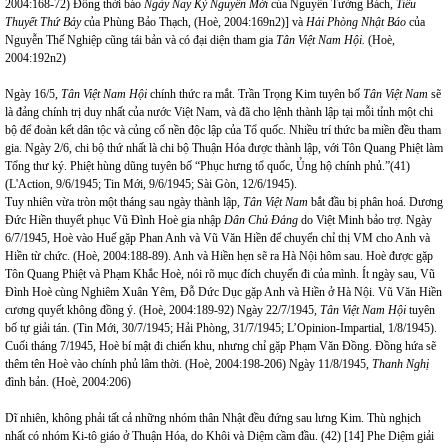
2004:168-72) Đồng thời báo
Ngày Nay Kỷ Nguyên Mới
của Nguyễn Tường Bách,
Tiểu
Thuyết Thứ Bảy
của Phùng Bảo Thạch, (Hoè, 2004:169n2)] và
Hải Phòng Nhật Báo
của
Nguyễn Thế Nghiệp cũng tái bản và có đại diện tham gia
Tân Việt Nam Hội.
(Hoè,
2004:192n2)
Ngày 16/5,
Tân Việt Nam Hội
chính thức ra mắt. Trần Trọng Kim tuyên bố
Tân Việt Nam
sẽ
là đảng chính trị duy nhất của nước Việt
Nam
, và đã cho lệnh thành lập tại mỗi tỉnh một chi
bộ để đoàn kết dân tộc và củng cố nền độc lập của Tổ quốc. Nhiều trí thức ba miền đều tham
gia. Ngày 2/6, chi bộ thứ nhất là chi bộ Thuận Hóa được thành lập, với Tôn Quang Phiệt làm
Tổng thư ký. Phiệt hùng dũng tuyên bố “Phục hưng tổ quốc, Ủng hộ chính phủ.”(41)
(L'Action, 9/6/1945; Tin Mới, 9/6/1945; Sài Gòn, 12/6/1945).
Tuy nhiên vừa tròn một tháng sau ngày thành lập,
Tân Việt Nam
bắt đầu bị phân hoá. Dương
Đức Hiền thuyết phục Vũ Đình Hoè gia nhập
Dân Chủ Đảng
do Việt Minh bảo trợ. Ngày
6/7/1945, Hoè vào Huế gặp Phan Anh và Vũ Văn Hiền để chuyển chỉ thị VM cho Anh và
Hiền từ chức. (Hoè, 2004:188-89). Anh và Hiền hẹn sẽ ra Hà Nội hôm sau. Hoè được gặp
Tôn Quang Phiệt và Phạm Khắc Hoè, nói rõ mục đích chuyến đi của mình. Ít ngày sau, Vũ
Đình Hoè cùng Nghiêm Xuân Yêm, Đỗ Dức Dục gặp Anh và Hiền ở Hà Nội. Vũ Văn Hiền
cương quyết không đồng ý. (Hoè, 2004:189-92) Ngày 22/7/1945,
Tân Việt Nam Hội
tuyên
bố tự giải tán. (Tin Mới, 30/7/1945; Hải Phòng, 31/7/1945; L’Opinion-Impartial, 1/8/1945).
Cuối tháng 7/1945, Hoè bí mật đi chiến khu, nhưng chỉ gặp Phạm Văn Đồng. Đồng hứa sẽ
thêm tên Hoè vào chính phủ lâm thời. (Hoè, 2004:198-206) Ngày 11/8/1945,
Thanh Nghị
đình bản. (Hoè, 2004:206)
Dĩ nhiên, không phải tất cả những nhóm thân Nhật đều đứng sau lưng Kim. Thù nghịch
nhất có nhóm Ki-tô giáo ở Thuận Hóa, do Khôi và Diệm cầm đầu. (42) [14] Phe Diệm giải