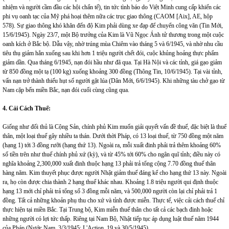
nhiệm và người cầm đầu các hội chẩn tế), tin tức tình báo do Việt Minh cung cấp khiến các
phi vụ oanh tạc của Mỹ phá hoại thêm nữa các trục giao thông (CAOM [Aix], AE, hộp
578). Sự giao thông khó khăn đến độ Kim phải dùng xe đạp để chuyển công văn (Tin Mới,
15/6/1945). Ngày 23/7, một Bộ trưởng của Kim là Vũ Ngọc Ánh tử thương trong một cuộc
oanh kích ở Bắc bộ. Dẫu vậy, nhờ trúng mùa Chiêm vào tháng 5 và 6/1945, và nhờ nhu cầu
tiêu thụ giảm hẳn xuống sau khi hơn 1 triệu người chết đói, cuộc khủng hoảng thực phẩm
giảm dần. Qua tháng 6/1945, nạn đói hầu như đã qua. Tại Hà Nội và các tỉnh, giá gạo giảm
từ 850 đồng một tạ (100 kg) xuống khoảng 300 đồng (Thông Tin, 10/6/1945). Tại vài tỉnh,
vấn nạn trở thành thiếu hụt số người gặt lúa (Dân Mới, 6/6/1945). Khi những tàu chở gạo từ
Nam
cặp bến miền Bắc, nạn đói cuối cùng cũng qua.
4. Cải Cách Thuế:
Giống như đối thủ là Cộng Sản, chính phủ Kim muốn giải quyết vấn đề thuế, đặc biệt là thuế
thân, một loại thuế gây nhiều ta thán. Dưới thời Pháp, có 13 loại thuế, từ 750 đồng một năm
(hạng 1) tới 3 đồng rưỡi (hạng thứ 13). Ngoài ra, mỗi xuất đinh phải trả thêm khoảng 60%
số tiền trên như thuế chính phủ xứ (kỳ), và từ 45% tới 60% cho ngân quĩ tỉnh; điều này có
nghĩa khoảng 2,300,000 xuất đinh thuộc hạng 13 phải trả tổng cộng 7.70 đồng thuế thân
hàng năm. Kim thuyết phục được người Nhật giảm thuế đáng kể cho hạng thứ 13 này. Ngoài
ra, họ còn được chia thành 2 hạng thuế khác nhau. Khoảng 1.8 triệu người qui định thuộc
hạng 13 mới chỉ phải trả tổng số 3 đồng mỗi năm, và 500,000 người còn lại chỉ phải trả 1
đồng. Tất cả những khoản phụ thu cho xứ và tỉnh được miễn. Thực tế, việc cải cách thuế chỉ
thực hiện tại miền Bắc. Tại Trung bộ, Kim miễn thuế thân cho tất cả các bạch đinh hoặc
những người có lợi tức thấp. Riêng tại Nam Bộ, Nhật tiếp tục áp dụng luật thuế năm 1944
của Pháp (Nước Nam, 3/3/1945; L'Action, 19 và 30/5/1945).