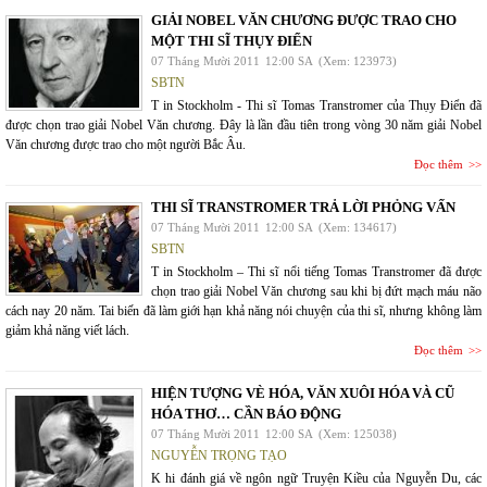
GIẢI NOBEL VĂN CHƯƠNG ĐƯỢC TRAO CHO
MỘT THI SĨ THỤY ĐIỂN
07 Tháng Mười 2011
12:00 SA
(Xem: 123973)
SBTN
T in Stockholm - Thi sĩ Tomas Transtromer của Thụy Điển đã
được chọn trao giải Nobel Văn chương. Đây là lần đầu tiên trong vòng 30 năm giải Nobel
Văn chương được trao cho một người Bắc Âu.
Đọc thêm
THI SĨ TRANSTROMER TRẢ LỜI PHỎNG VẤN
07 Tháng Mười 2011
12:00 SA
(Xem: 134617)
SBTN
T in Stockholm – Thi sĩ nổi tiếng Tomas Transtromer đã được
chọn trao giải Nobel Văn chương sau khi bị đứt mạch máu não
cách nay 20 năm. Tai biến đã làm giới hạn khả năng nói chuyện của thi sĩ, nhưng không làm
giảm khả năng viết lách.
Đọc thêm
HIỆN TƯỢNG VÈ HÓA, VĂN XUÔI HÓA VÀ CŨ
HÓA THƠ… CẦN BÁO ĐỘNG
07 Tháng Mười 2011
12:00 SA
(Xem: 125038)
NGUYỄN TRỌNG TẠO
K hi đánh giá về ngôn ngữ Truyện Kiều của Nguyễn Du, các