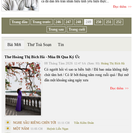
cả đã dán lên trán nhãn hiệu tình yêu hiện thực...
Đọc thêm
Trang đầu
Trang trước
246
247
248
249
250
251
252
Trang sau
Trang cuối
Bài Mới
Thư Toà Soạn
Tin
Thơ Hoàng Thị Bích Hà - Mùa Đi Qua Ký Ức
08 Tháng Tám 2026
12:47 SA
(Xem: 93)
Hoàng Thị Bích Hà
Có người hỏi vì sao ta biền biệt / Đã bao mùa không thấy
chút tăm hơi / Có lẽ bởi tháng năm rong ruỗi quá / Bụi mờ
dần một khoảng sáng ngày xưa
Đọc thêm
NGHE SẦU RIÊNG CHÍN TỚI
11:11 CH
Trần Kiêm Đoàn
MỘT NĂM
11:05 CH
Huỳnh Liễu Ngạn