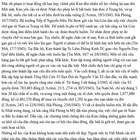
Mặc dù phạm vi hoạt động rất hạn hẹp, chính phủ Kim dồn nhiều nỗ lực chống lại nạn đói.
Một mặt, Kim yêu cầu và được Nhật cho phép bỏ lệ bắt buộc bán thóc ở Trung bộ, và tại
Bắc bộ, miễn cho bất cứ ai sở hữu dưới ba mẫu ruộng (L'Action, 19/5/1945; Hải Phòng,
16/7/1945). Bộ trưởng Tiếp tế Nguyễn Hữu Thí được gửi vào Sài Gòn dàn xếp việc chuyên
chở gạo từ Nam ra Trung và Bắc. Để tránh bị phi cơ Mỹ oanh tạc, các hải cảng xa Sài Gòn
được dùng làm điểm khởi hành cho các đoàn thuyền buồm. Tư nhân được phép tự do
chuyên chở và mua bán gạo. Tuy nhiên, để ngăn chặn các tệ nạn, Kim ra lệnh kiểm soát gắt
gao giá cả và việc tồn kho lúa gạo. Người vi phạm có thể bị tử hình hay tịch biên tài sản (Tin
Mới, 17/7/1945). Tại Bắc bộ, Kim thành lập Ty Liêm Phóng Kinh Tế, giao cho Nguyễn Duy
Quế điều khiển, để ngăn chặn việc buôn lậu (Tin Mới, 10/7 và 3/8/1945). Một số chủ cửa
hàng gạo bị bắt giữ hoặc phạt nặng. Mặt khác, Kim tập trung những người sống sót sau nạn
đói cùng những người vô gia cư vào các trại đặc biệt. Một chiến dịch báo chí giúp rộ nở
phong trào thành lập nạn cứu đói trên toàn quốc. Vào cuối tháng 3, tất cả các hội cứu tế miền
Bắc tập hợp lại thành
Tổng Hội Cứu Tế Nạn Đói
do Nguyễn Văn Tố cầm đầu, và đẩy mạnh
hơn các nỗ lực lạc quyên cũng như chẩn tế. Từ tháng 3 tới tháng 5/1945, tổ chức của Tố
quyên được 783,403 đồng (L'Action, 21/3, 27/4 và 30/5/1945). Tại Nam bộ, chỉ nội tháng 5
hơn 20 hội chẩn tế ra đời, và trong vòng một tháng các tổ chức trên quyên được 1,677,886
đồng, kể cả 481,570 đồng để mua và chuyên chở 1,592 tạ gạo cho nạn nhân vụ đói
(L'Action, 24/5 và 22/6/1945; Hải Phòng, 23/6/1945). Vì tất cả thuyền buồm trên 30 tấn đều
bị Nhật trưng dụng, và hải cảng Hải Phòng bị Mỹ đặt mìn phong tỏa, việc chở gạo từ Nam
ra Bắc bị chậm trễ. Dẫu vậy, các chương trình chống đói của Kim chẳng những giảm thiểu
sự khổ sở của dân chúng mà còn tạo cơ hội cho đám đông, đặc biệt là giới trẻ, tham gia các
sinh hoạt xã hội.
Những nỗ lực của Kim không hoàn toàn tiến triển tốt đẹp: Ngoài việc bị Việt Minh cản trở
(như xúi dục dân chúng đánh phá các vựa lúa công cộng, hay lăng nhục các viên chức trách