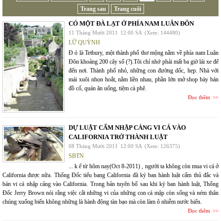
Trang sau
Trang cuối
CÓ MỘT ĐÀ LẠT Ở PHÍA NAM LUÂN ĐÔN
11 Tháng Mười 2011
12:00 SA
(Xem: 144480)
LỮ QUỲNH
Đ ó là Tetbury, một thành phố thơ mộng nằm về phía nam Luân
Đôn khoảng 200 cây số (?).Tôi chỉ nhớ phải mất ba giờ lái xe để
đến nơi. Thành phố nhỏ, những con đường dốc, hẹp. Nhà với
mái xuôi nhọn hoắt, nằm liền nhau, phần lớn mở shop bày bán
đồ cổ, quán ăn uống, tiệm cà phê.
Đọc thêm
DỰ LUẬT CẤM NHẬP CẢNG VI CÁ VÀO
CALIFORNIA TRỞ THÀNH LUẬT
08 Tháng Mười 2011
12:00 SA
(Xem: 126375)
SBTN
... k ể từ hôm nay(Oct 8-2011) , người ta không còn mua vi cá ở
California được nữa. Thống Đốc tiểu bang California đã ký ban hành luật cấm thủ đắc và
bán vi cá nhập cảng vào California. Trong bản tuyên bố sau khi ký ban hành luật, Thống
Đốc Jerry Brown nói rằng việc cắt những vi của những con cá mập còn sống và ném thân
chúng xuống biển không những là hành động tàn bạo mà còn làm ô nhiễm nước biển.
Đọc thêm