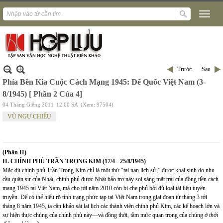
Trước
Sau
Phía Bên Kia Cuộc Cách Mạng 1945: Đế Quốc Việt Nam (3-
8/1945) [ Phần 2 Của 4]
04 Tháng Giêng 2011
12:00 SA
(Xem: 97504)
VŨ NGỰ CHIÊU
(Phần II)
II. CHÍNH PHỦ TRẦN TRỌNG KIM (17/4 - 25/8/1945)
Mặc dù chính phủ Trần Trọng Kim chỉ là một thứ “tai nạn lịch sử,” được khai sinh do nhu
cầu quân sự của Nhật, chính phủ được Nhật bảo trợ này soi sáng mặt trái của đồng tiền cách
mạng 1945 tại Việt Nam, mà cho tới năm 2010 còn bị che phủ bởi đủ loại tài liệu tuyên
truyền. Để có thể hiểu rõ tình trạng phức tạp tại Việt Nam trong giai đoạn từ tháng 3 tới
tháng 8 năm 1945, ta cần khảo sát lai lịch các thành viên chính phủ Kim, các kế hoạch lớn và
sự hiện thực chúng của chính phủ này—và đồng thời, tầm mức quan trọng của chúng
ở thời