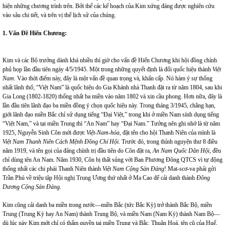
hiện những chương trình trên. Bởi thế các kế hoạch của Kim xứng đáng được nghiên cứu
vào sâu chi tiết, và trên vị thế lịch sử của chúng.
1. Vấn Đề Hiến Chương:
Kim và các Bộ trưởng dành khá nhiều thì giờ cho vấn đề Hiến Chương khi hội đồng chính
phủ họp lần đầu tiên ngày 4/5/1945. Một trong những quyết định là đổi quốc hiệu thành
Việt
Nam
.
Vào thời điểm này, đây là một vấn đề quan trọng và, khẩn cấp. Nó hàm ý sự thống
nhất lãnh thổ; “Việt Nam” là quốc hiệu do Gia Khánh nhà Thanh đặt ra từ năm 1804, sau khi
Gia Long (1802-1820) thống nhất ba miền vào năm 1802 và xin cầu phong. Hơn nữa, đây là
lần đầu tiên lãnh đạo ba miền đồng ý chọn quốc hiệu này. Trong tháng 3/1945, chẳng hạn,
giới lãnh đạo miền Bắc chỉ sử dụng tiếng “Đại Việt,” trong khi ở miền Nam sính dụng tiếng
“Việt Nam,” và tại miền Trung thì “An Nam” hay “Đại Nam.” Tưởng nên ghi nhớ là từ năm
1925, Nguyễn Sinh Côn mới được
Việt-Nam-hóa,
đặt tên cho hội Thanh Niên của mình là
Việt Nam Thanh Niên Cách Mệnh Đồng Chí Hội.
Trước đó, trong thỉnh nguyện thư 8 điều
năm 1919, và tên gọi của đảng chính trị đầu tiên do Côn đặt ra,
An Nam Quốc Dân Hội,
đều
chỉ dùng tên An Nam. Năm 1930, Côn bị thất sủng với Ban Phương Đông QTCS vì tự động
thống nhất các chi phái Thanh Niên thành
Việt Nam Cộng Sản Đảng
! Mat-scơ-va phải gửi
Trần Phú về triệu tập Hội nghị Trung Ương thứ nhất ở Ma Cao để cải danh thành
Đông
Dương Cộng Sản Đảng.
Kim cũng cải danh ba miền trong nước—miền Bắc (tức Bắc Kỳ) trở thành Bắc Bộ, miền
Trung (Trung Kỳ hay An Nam) thành Trung Bộ, và miền Nam (Nam Kỳ) thành Nam Bộ—
dù lúc này Kim mới chỉ có thẩm quyền tại miền Trung và Bắc. Thuận Hoá, tên cũ của Huế,