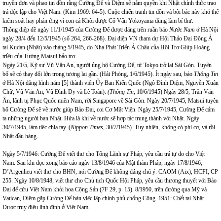
truyền đơn và phao tin đồn rằng Cường Để và Diệm sẽ nắm quyền khi Nhật chính thức trao
trả độc lập cho Việt Nam. (Kim 1969: 64-5). Cuộc chiến tranh tin đồn và bôi bác này khó thể
kiểm soát hay phản ứng vì con cả Khôi được Cố Vấn Yokoyama dùng làm bí thư.
Thông điệp đề ngày 11/1/1945 của Cường Để được đăng trên ruần báo
Nước Nam
ở Hà Nội
ngày 28/4 đến 12/5/1945 (số 264, 266-268). Đại diện VN tham dự Hội Thảo Đại Đông Á
tại Kudan (Nhật) vào tháng 5/1945, do Nha Phát Triển Á Châu của Hội Trợ Giúp Hoàng
triều của Tướng Matsui bảo trợ.
Ngày 21/5, Kỹ sư Vũ Văn An, người ủng hộ Cường Để, từ
Tokyo
trở lai Sài Gòn. Tuyên
bố sẽ có thay đổi lớn trong tương lai gần.
(Hải Phòng, 1/6/1945).
Ít ngày sau, báo
Thông Tin
ở Hà Nội đăng hình năm [5] thành viên Ủy Ban Kiến Quốc (Ngô Đình Diệm, Nguyễn Xuân
Chữ, Vũ Văn An, Vũ Đình Dy và Lê Toàn).
(Thông Tin,
10/6/1945) Ngày 28/5, Trần Văn
Ân, lãnh tụ Phục Quốc miền
Nam
, rời
Singapore
về Sài Gòn. Ngày 20/7/1945, Matsui tuyên
bố Cường Để sẽ về nước giúp Bảo Đại, coi Cơ Mật Viện. Ngày 25/7/1945, Cường Để cảm
tạ những người bạn Nhật. Hứa là khi về nước sẽ hợp tác trung thành với Nhật. Ngày
30/7/1945, làm tiệc chia tay. (
Nippon Times,
30/7/1945).
Tuy nhiên, không có phi cơ, và rồi
Nhật đầu hàng.
Ngày 5/7/1946: Cường Để viết thư cho Tổng Lãnh sự Pháp, yêu cầu trả tự do cho Việt
Nam. Sau khi đọc xong báo cáo ngày 13/8/1946 của Mật thám Pháp, ngày 17/8/1946,
D’Argenlieu viết thư cho BHN, nói Cường Để không đáng chú ý. CAOM (Aix), HCFI, CP
255. Ngày 10/8/1948, viết thư cho Chủ tịch Quốc Hội Pháp, yêu cầu thương thuyết với Bảo
Đại để cứu Việt
Nam
khỏi họa Cộng Sản (7F 29, p.
15). 8/1950, trên đường qua Mỹ và
Vatican, Diệm gặp Cường Để bàn việc lập chính phủ chống Cộng. 1951: Chết tại Nhật.
Được truy điệu linh đình ở Việt
Nam
.