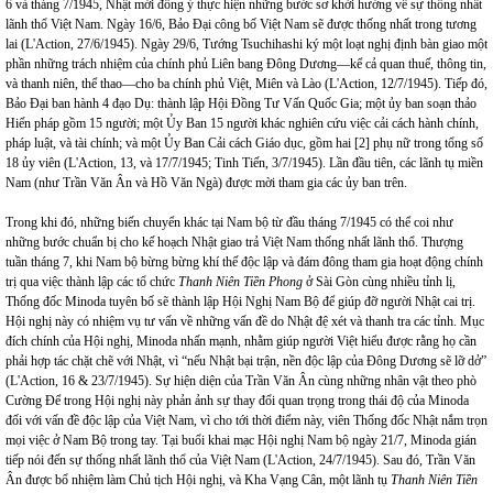
6 và tháng 7/1945, Nhật mới đồng ý thực hiện những bước sơ khởi hướng về sự thống nhất
lãnh thổ Việt Nam. Ngày 16/6, Bảo Đại công bố Việt
Nam
sẽ được thống nhất trong tương
lai (L'Action, 27/6/1945). Ngày 29/6, Tướng Tsuchihashi ký một loạt nghị định bàn giao một
phần những trách nhiệm của chính phủ Liên bang Đông Dương—kể cả quan thuế, thông tin,
và thanh niên, thể thao—cho ba chính phủ Việt, Miên và Lào (L'Action, 12/7/1945). Tiếp đó,
Bảo Đại ban hành 4 đạo Dụ: thành lập Hội Đồng Tư Vấn Quốc Gia; một ủy ban soạn thảo
Hiến pháp gồm 15 người; một Ủy Ban 15 người khác nghiên cứu việc cải cách hành chính,
pháp luật, và tài chính; và một Ủy Ban Cải cách Giáo dục, gồm hai [2] phụ nữ trong tổng số
18 ủy viên (L'Action, 13, và 17/7/1945; Tinh Tiến, 3/7/1945). Lần đầu tiên, các lãnh tụ miền
Nam
(như Trần Văn Ân và Hồ Văn Ngà) được mời tham gia các ủy ban trên.
Trong khi đó, những biến chuyển khác tại
Nam
bộ từ đầu tháng 7/1945 có thể coi như
những bước chuẩn bị cho kế hoạch Nhật giao trả Việt
Nam
thống nhất lãnh thổ. Thượng
tuần tháng 7, khi Nam bộ bừng bừng khí thế độc lập và đám đông tham gia hoạt động chính
trị qua việc thành lập các tổ chức
Thanh Niên Tiền Phong
ở Sài Gòn cùng nhiều tỉnh lị,
Thống đốc Minoda tuyên bố sẽ thành lập Hội Nghị Nam Bộ để giúp đỡ người Nhật cai trị.
Hội nghị này có nhiệm vụ tư vấn về những vấn đề do Nhật đệ xét và thanh tra các tỉnh. Mục
đích chính của Hội nghị, Minoda nhấn mạnh, nhằm giúp người Việt hiểu được rằng họ cần
phải hợp tác chặt chẽ với Nhật, vì “nếu Nhật bại trận, nền độc lập của Đông Dương sẽ lỡ dở”
(L'Action, 16 & 23/7/1945). Sự hiện diện của Trần Văn Ân cùng những nhân vật theo phò
Cường Để trong Hội nghị này phản ảnh sự thay đổi quan trọng trong thái độ của Minoda
đối với vấn đề độc lập của Việt Nam, vì cho tới thời điểm này, viên Thống đốc Nhật nắm trọn
mọi việc ở Nam Bộ trong tay. Tại buổi khai mạc Hội nghị
Nam
bộ ngày 21/7, Minoda gián
tiếp nói đến sự thống nhất lãnh thổ của Việt
Nam
(L'Action, 24/7/1945). Sau đó, Trần Văn
Ân được bổ nhiệm làm Chủ tịch Hội nghị, và Kha Vạng Cân, một lãnh tụ
Thanh Niên Tiền