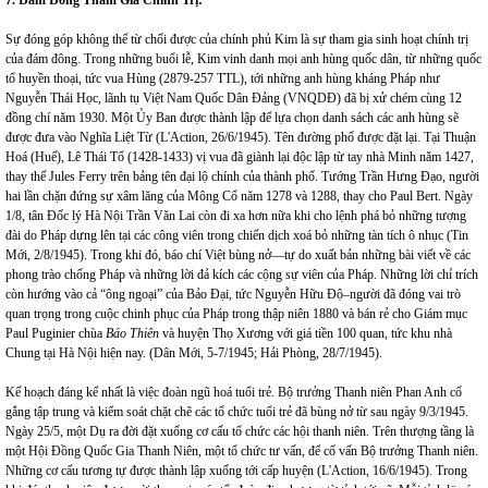
7. Đám Đông Tham Gia Chính Trị:
Sự đóng góp không thể từ chối được của chính phủ Kim là sự tham gia sinh hoạt chính trị
của đám đông. Trong những buổi lễ, Kim vinh danh mọi anh hùng quốc dân, từ những quốc
tổ huyền thoại, tức vua Hùng (2879-257 TTL), tới những anh hùng kháng Pháp như
Nguyễn Thái Học, lãnh tụ Việt Nam Quốc Dân Đảng (VNQDĐ) đã bị xử chém cùng 12
đồng chí năm 1930. Một Ủy Ban được thành lập để lựa chọn danh sách các anh hùng sẽ
được đưa vào Nghĩa Liệt Từ (L'Action, 26/6/1945). Tên đường phố được đặt lại. Tại Thuận
Hoá (Huế), Lê Thái Tổ (1428-1433) vị vua đã giành lại độc lập từ tay nhà Minh năm 1427,
thay thế Jules Ferry trên bảng tên đại lộ chính của thành phố. Tướng Trần Hưng Đạo, người
hai lần chặn đứng sự xâm lăng của Mông Cổ năm 1278 và 1288, thay cho Paul Bert. Ngày
1/8, tân Đốc lý Hà Nội Trần Văn Lai còn đi xa hơn nữa khi cho lệnh phá bỏ những tượng
đài do Pháp dựng lên tại các công viên trong chiến dịch xoá bỏ những tàn tích ô nhục (Tin
Mới, 2/8/1945). Trong khi đó, báo chí Việt bùng nở—tự do xuất bản những bài viết về các
phong trào chống Pháp và những lời đả kích các cộng sự viên của Pháp. Những lời chỉ trích
còn hướng vào cả “ông ngoại” của Bảo Đại, tức Nguyễn Hữu Độ–người đã đóng vai trò
quan trọng trong cuộc chinh phục của Pháp trong thập niên 1880 và bán rẻ cho Giám mục
Paul Puginier chùa
Báo Thiên
và huyện Thọ Xương với giá tiền 100 quan, tức khu nhà
Chung tại Hà Nội hiện nay. (Dân Mới, 5-7/1945; Hải Phòng, 28/7/1945).
Kế hoạch đáng kể nhất là việc đoàn ngũ hoá tuổi trẻ. Bộ trưởng Thanh niên Phan Anh cố
gắng tập trung và kiểm soát chặt chẽ các tổ chức tuổi trẻ đã bùng nở từ sau ngày 9/3/1945.
Ngày 25/5, một Dụ ra đời đặt xuống cơ cấu tổ chức các hội thanh niên. Trên thượng tầng là
một Hội Đồng Quốc Gia Thanh Niên, một tổ chức tư vấn, để cố vấn Bộ trưởng Thanh niên.
Những cơ cấu tương tự được thành lập xuống tới cấp huyện (L'Action, 16/6/1945). Trong