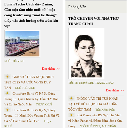
Funan Techo Cách đây 2 năm,
Phỏng Vấn
Cần một tầm nhìn mới: từ "một
công trình" sang "một hệ thống"
TRÒ CHUYỆN VỚI NHÀ THƠ
thủy văn ảnh hưởng trên toàn lưu
TRANG CHÂU
vực
NGÔ THẾ VINH
Đọc thêm
GIÁO SƯ TRẦN NGỌC NINH
1923 -2025 VÀ ƯỚC VỌNG DUY
Trần Thị Nguyệt Mai
,
TRANG CHÂU
TÂN
NGÔ THẾ VINH
Đọc thêm
Cristoforo Borri Và Ký Sự Đàng
PHỎNG VẤN TRÍ TUỆ NHÂN
Trong Iii. Quan Khám Lý Trần Đức Hòa
TẠO VỀ HÒA HỢP HÒA GIẢI DÂN
Và Cơ Sở Nước Mặn
THỤY KHUÊ
TỘC VIỆT NAM
Trần Kiêm Đoàn
Cristoforo Borri Và Ký Sự Đàng
RFA Phỏng vấn BS Ngô Thế Vinh
Trong - II. Minh Đức Vương Thái Phi Và
về Kênh Funan và Đồng Bằng Sông Cửu
Cơ Sở Đạo Chúa Đầu Tiên
THỤY
Long
KHUÊ
NGÔ THẾ VINH
,
MAI TRẦN