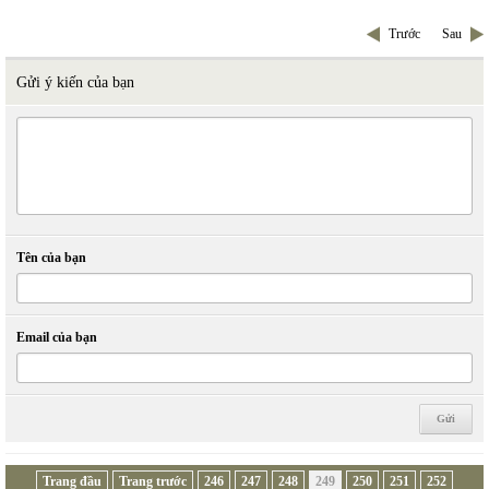
Trước
Sau
Gửi ý kiến của bạn
Tên của bạn
Email của bạn
Trang đầu
Trang trước
246
247
248
249
250
251
252