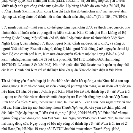
pháp và uy quyền của chính phủ Kim. (Marr, 1995:145-48) Sự tổng hợp các yếu tố trên
khiến nhiệt tình giới công chức suy giảm dần. Họ hững hờ đến độ vào tháng 7/1945, Bộ
trưởng Thanh Niên Phan Anh công khai chỉ trích thái độ bình chân như vại, và quyết định
tập hợp các công chức trẻ thành một nhóm “thanh niên công chức.” (Tinh Tiến, 7/8/1945).
Sức mạnh quân sự—một yếu tố có thể giúp Kim ngăn chặn được sự thách thức của các phe
nhóm khác thì hoàn toàn vượt ngoài sự kiểm soát của Kim. Chính phủ Kim không có Bộ
trưởng Quốc Phòng. Một số lính khố đỏ, thời Pháp thuộc được tổ chức thành Việt Nam
Nghĩa Dõng Quân, nhưng trực thuộc người Nhật. Cảnh sát được tái tổ chức, và cũng do
người Nhật chỉ huy. Phải tới tháng 6, tháng 7, khi người Nhật đồng ý trên nguyên tắc trả lại
Nam Bộ cho chính phủ Kim, Kim mới được quyền tổ chức một lực lượng Bảo An [khố
xanh], nhưng lúc này tình thế đã bất khả phục hồi. (IMTFE, Exhibit 663; Hải Phòng,
16/7/1945; L'Action, 3 & 9/8/1945). Như thế, quân đội Nhật là sức mạnh quân sự duy nhất
của Kim. Chính phủ Kim chỉ có thể hiện hữu khi quân Nhật còn hiện diện ở Việt
Nam
.
Tất cả những yếu tố trên hợp lại khiến chính sách đoàn kết quốc gia của Kim chỉ là con cọp
không móng. Kim và các cộng sự viên không đủ phương tiện mang lại sự đoàn kết quốc gia
hữu hiệu. Đã hẳn, để yểm trợ chính phủ Kim, Nhật bảo trợ việc thành lập
Tân Việt Nam Hội
—qui tụ nhiều nhân vật trí thức tên tuổi, được dự trù là chính đảng duy nhất của Việt
Nam
.
Linh hồn của tổ chức này, theo tư liệu Pháp, là Luật sư Vũ Văn Hiền. Sau ngày được cử vào
nội các, Hiền triệu tập một buổi họp nhóm
Thanh Nghị
và yêu cầu yểm trợ chính phủ với
điều kiện “độc lập thực sự,” “dân chủ thực sự.” (Hoè, 2004:166-67) Vũ Đình Hoè và mọi
người đồng ý vận động cho
Tân Việt
Nam
Hội.
Ngày 5/5/1945, báo
Thanh Nghị
tái bản sau
hai tháng đóng cửa. Ngay trong số báo này công bố thành lập
Tân Việt Nam Hội,
trụ sở 24
phố Hàng Da, Hà Nội. 19 trong số UVTƯ Lâm thời thuộc nhóm
Thanh Nghị.
(Hoè,