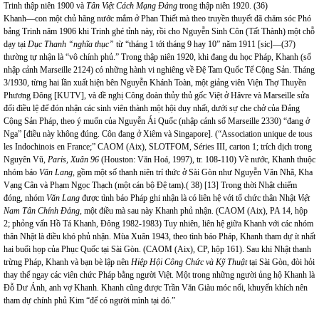
Trinh thập niên 1900 và
Tân Việt Cách Mạng Đảng
trong thập niên 1920. (36)
Khanh—con một chủ hãng nước mắm ở Phan Thiết mà theo truyền thuyết đã chăm sóc Phó
bảng Trinh năm 1906 khi Trinh ghé tỉnh này, rồi cho Nguyễn Sinh Côn (Tất Thành) một chỗ
dạy tại
Dục Thanh “nghĩa thục”
từ “tháng 1 tới tháng 9 hay 10” năm 1911 [sic]—(37)
thường tự nhận là “vô chính phủ.” Trong thập niên 1920, khi đang du học Pháp, Khanh (số
nhập cảnh Marseille 2124) có những hành vi nghiêng về Đệ Tam Quốc Tế Cộng Sản. Tháng
3/1930, từng hai lần xuất hiện bên Nguyễn Khánh Toàn, một giảng viên Viện Thợ Thuyền
Phương Đông [KUTV], và đề nghị Công đoàn thủy thủ gốc Việt ở Hâvre và Marseille sửa
đổi điều lệ để đón nhận các sinh viên thành một hội duy nhất, dưới sự che chở của Đảng
Cộng Sản Pháp, theo ý muốn của Nguyễn Ái Quốc (nhập cảnh số Marseille 2330) “đang ở
Nga” [điều này không đúng. Côn đang ở Xiêm và
Singapore
]. (“Association unique de tous
les Indochinois en
France
;” CAOM (Aix), SLOTFOM, Séries III, carton 1; trích dịch trong
Nguyên Vũ,
Paris
, Xuân 96
(Houston: Văn Hoá, 1997), tr. 108-110) Về nước, Khanh thuộc
nhóm báo
Văn Lang,
gồm một số thanh niên trí thức ở Sài Gòn như Nguyễn Văn Nhã, Kha
Vạng Cân và Phạm Ngọc Thạch (một cán bộ Đệ tam).( 38) [13] Trong thời Nhật chiếm
đóng, nhóm
Văn Lang
được tình báo Pháp ghi nhận là có liên hệ với tổ chức thân Nhật
Việt
Nam Tân Chính Đảng,
một điều mà sau này Khanh phủ nhận. (CAOM (Aix), PA 14, hộp
2; phỏng vấn Hồ Tá Khanh, Đông 1982-1983) Tuy nhiên, liên hệ giữa Khanh với các nhóm
thân Nhật là điều khó phủ nhận. Mùa Xuân 1943, theo tình báo Pháp, Khanh tham dự ít nhất
hai buổi họp của Phục Quốc tại Sài Gòn. (CAOM (Aix), CP, hộp 161). Sau khi Nhật thanh
trừng Pháp, Khanh và bạn bè lập nên
Hiệp Hội Công Chức và Kỹ Thuật
tại Sài Gòn, đòi hỏi
thay thế ngay các viên chức Pháp bằng người Việt. Một trong những người ủng hộ Khanh là
Đỗ Dư Ánh, anh vợ Khanh. Khanh cũng được Trần Văn Giàu móc nối, khuyến khích nên
tham dự chính phủ Kim “để có người mình tại đó.”