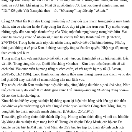
tổng hợp văn hóa ấy chỉ đơn thuần là ước muốn, quá mơ hồ trong tình huống lúc đó. Đồng
thời, và vượt trên khả năng họ, Nhật đã quyết định trước loại học thuyết chính trị nào mà
“Tân” Đế quốc Việt
Nam
phải theo—tức
“hỗ tương”
hay
độc lập “vệ tinh.”
Cả người Nhật lẫn Kim đều không muốn thấy sự thay đổi quá nhanh trong guồng máy hành
chính, nên cơ cấu thư lại do Pháp dựng lên được duy trì gần như trọn vẹn. Tuy nhiên, trong
những ngày đầu sau cuộc thanh trừng của Nhật, một tình trạng hoang mang hiện hữu. Vài
quan lại và công chức bỏ nhiệm sở, tị nạn tại các thị trấn hay thành phố lớn. (L'Action,
27/6/1945). Trong hoàn cảnh này, cần nhiều tháng mới có thể trở lại bình thường. Nhưng
thời gian không ở về phía Kim. 4 tháng sau ngày ông ta lên cầm quyền, Nhật sụp đổ, mang
theo chính phủ Kim.
Trong những khu vực mà Kim có thể kiểm soát—tức các thành phố và thị trấn tại miền Bắc
và miền Trung cùng các trục lộ nối liền chúng với nhau—Kim thực hiện được một số cải
cách nhỏ. Vài quan viên bị mang tiếng bị cách chức, và vài người bị truy tố. (L'Action,
2/5/1945; Chữ 1996). Cuộc thanh lọc này không thỏa mãn những người quá khích, vì họ đòi
hỏi phải đổi thay toàn bộ và nhanh chóng trên mọi lãnh vực.
Tuy nhiên, cho dù Kim muốn thực hiện điều này, cũng không đủ nhân sự có khả năng. Như
thế, chính cái lý do khiến Kim được giao chức Thủ Tướng—một người
không đảng phái
—
đã tạo khó khăn cho ông ta.
Kim chỉ còn biết hy vọng cải thiện hệ thống quan lại hiện hữu bằng cách kêu gọi tinh thần
đạo đức và yêu nước trong giới này. Ông tổ chức quan lại thành Công chức Tổng Hội, hy
vọng biến họ thành một sức mạnh chính trị. (L'Action, 25/5/1945).
Thoạt tiên, giới công chức nhiệt thành đáp ứng. Nhưng niềm khích động vì mới thu hồi độc
lập không đủ cải thiện thực trạng kinh tế. Trong khi đó phe Đồng Minh, cán bộ của De
Gaulle và đặc biệt là Mặt Trận Việt Minh do
OSS
bảo trợ tiếp tục thách đố tính cách hợp