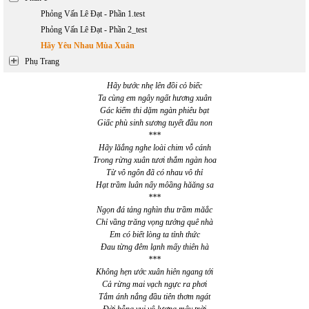
Phỏng Vấn Lê Đạt - Phần 1.test
Phỏng Vấn Lê Đạt - Phần 2_test
Hãy Yêu Nhau Mùa Xuân
Phụ Trang
Hãy bước nhẹ lên đồi cỏ biếc
Ta cùng em ngây ngất hương xuân
Gác kiếm thi dặm ngàn phiêu bạt
Giấc phù sinh sương tuyết đầu non
***
Hãy lăắng nghe loài chim vỗ cánh
Trong rừng xuân tươi thắm ngàn hoa
Từ vô ngôn đã có nhau vô thỉ
Hạt trầm luân nẩy môầng hăăng sa
***
Ngọn đá tảng nghìn thu trầm măẳc
Chỉ vầng trăng vọng tưởng quê nhà
Em có biết lòng ta tỉnh thức
Đau từng đêm lạnh mấy thiên hà
***
Không hẹn ước xuân hiên ngang tới
Cả rừng mai vạch ngực ra phơi
Tắm ánh nắng đầu tiên thơm ngát