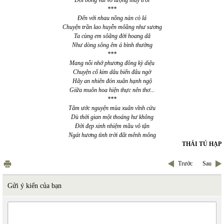
Đời bỗng vui vô lượng mây trời
***
Đến với nhau nồng nàn cỏ lá
Chuyện trần lao huyễn môầng như sương
Ta cùng em sôãng đời hoang dã
Như dòng sông êm ả bình thường
***
Mang nỗi nhớ phương đông kỳ diệu
Chuyện cổ kim dâu biển đâu ngờ
Hãy an nhiên đón xuân hạnh ngộ
Giữa muôn hoa hiện thực nên thơ...
***
Tâm ước nguyện mùa xuân vĩnh cửu
Dù thời gian một thoáng hư không
Đời đẹp xinh nhiệm mầu vô tận
Ngát hương tình trời đất mênh mông
THÁI TÚ HẠP
Trước
Sau
Gửi ý kiến của bạn