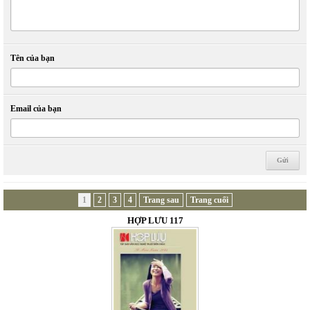
Tên của bạn
Email của bạn
1
2
3
4
Trang sau
Trang cuối
HỢP LƯU 117