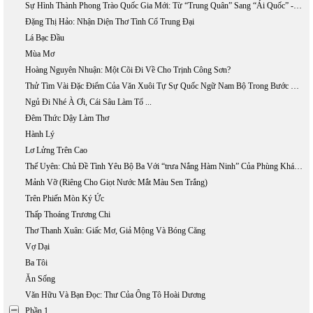
Sự Hình Thành Phong Trào Quốc Gia Mới: Từ “Trung Quân” Sang “Ái Quốc” - Phần 2
Đặng Thị Hảo: Nhận Diện Thơ Tình Cổ Trung Đại
Lá Bạc Đầu
Mùa Mơ
Hoàng Nguyên Nhuận: Một Cõi Đi Về Cho Trịnh Công Sơn?
Thử Tìm Vài Đặc Điểm Của Văn Xuôi Tự Sự Quốc Ngữ Nam Bộ Trong Bước Khởi Đầu
Ngủ Đi Nhé À Ơi, Cái Sâu Làm Tổ ...
Đêm Thức Dậy Làm Thơ
Hành Lý
Lơ Lửng Trên Cao
Thế Uyên: Chủ Đề Tình Yêu Bộ Ba Với “trưa Nắng Hàm Ninh” Của Phùng Khánh Minh
Mảnh Vỡ (Riêng Cho Giọt Nước Mắt Màu Sen Trắng)
Trên Phiến Mòn Ký Ức
Thấp Thoáng Trương Chi
Thơ Thanh Xuân: Giấc Mơ, Giả Mộng Và Bóng Căng
Vợ Dại
Ba Tôi
Ăn Sống
Văn Hữu Và Bạn Đọc: Thư Của Ông Tô Hoài Dương
Phần 1