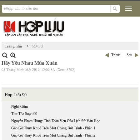
›
Trang nhà
SỐ CŨ
Trước
Sau
Hãy Yêu Nhau Mùa Xuân
08 Tháng Mười Một 2010
12:00 SA
(Xem: 8792)
Hợp Lưu 90
Nghề Gốm
Thư Tòa Soạn 90
Nguyễn Phạm Hùng: Tính Toàn Vẹn Của Lịch Sử Văn Học
Gặp Gỡ Thụy Khuê Trên Một Chặng Bút Trình - Phần 1
Gặp Gỡ Thụy Khuê Trên Một Chặng Bút Trình - Phần 2