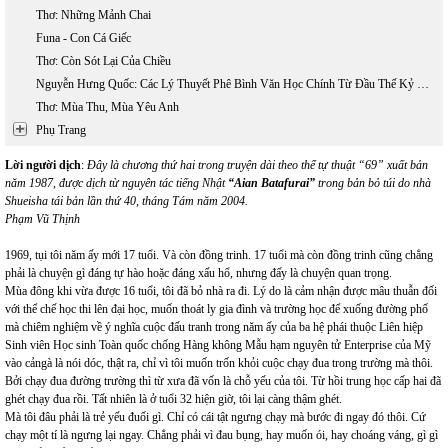
Thơ: Những Mảnh Chai
Funa - Con Cá Giếc
Thơ: Còn Sót Lại Của Chiều
Nguyễn Hưng Quốc: Các Lý Thuyết Phê Bình Văn Học Chính Từ Đầu Thế Kỷ 20 Đến Nay (phần 1)
Thơ: Mùa Thu, Mùa Yêu Anh
Phụ Trang
Lời người dịch
:
Đây là chương thứ hai trong truyện dài theo thể tự thuật “69” xuất bản
năm 1987, được dịch từ nguyên tác tiếng Nhật
“Aian Batafurai”
trong bản bỏ túi do nhà
Shueisha tái bản lần thứ 40, tháng Tám năm 2004.
Phạm Vũ Thịnh
1969, tụi tôi năm ấy mới 17 tuổi. Và còn đồng trinh. 17 tuổi mà còn đồng trinh cũng chẳng
phải là chuyện gì đáng tự hào hoặc đáng xấu hổ, nhưng đấy là chuyện quan trọng.
Mùa đông khi vừa được 16 tuổi, tôi đã bỏ nhà ra đi. Lý do là cảm nhận được mâu thuẫn đối
với thể chế học thi lên đại học, muốn thoát ly gia đình và trường học để xuống đường phố
mà chiêm nghiệm về ý nghĩa cuộc đấu tranh trong năm ấy của ba hệ phái thuộc Liên hiệp
Sinh viên Học sinh Toàn quốc chống Hàng không Mẫu hạm nguyên tử Enterprise của Mỹ
vào cảngà là nói dóc, thật ra, chỉ vì tôi muốn trốn khỏi cuộc chạy đua trong trường mà thôi.
Bởi chạy đua đường trường thì từ xưa đã vốn là chỗ yếu của tôi. Từ hồi trung học cấp hai đã
ghét chạy đua rồi. Tất nhiên là ở tuổi 32 hiện giờ, tôi lại càng thậm ghét.
Mà tôi đâu phải là trẻ yếu đuối gì. Chỉ có cái tật ngưng chạy mà bước đi ngay đó thôi. Cứ
chạy một tí là ngưng lại ngay. Chẳng phải vì đau bụng, hay muốn ói, hay choáng váng, gì gì