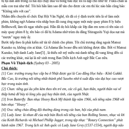
bị tụi đàn anh trong cả hai đội chạy đua và bóng bầu dục lôi ra đập cho nhừ tử. Fuku-chan là
mẫu con trai như thế. Tôi hỏi hắn làm sao để tán cho được các em thì lúc nào hắn cũng bảo:
“Không nên với cao”.
Nhắm đến chuyện tổ chức Đại Hội Văn Nghệ, tôi đã có ý định trước tiên là sẽ làm một
phim, không ngờ Adama vừa nhập bọn đã cung ứng ngay một máy quay phim 8 ly hiệu
Bellhowell, làm tôi ngạc nhiên quá. Hắn đã dọ hỏi khắp các lớp đàn em xem có tên nào có
máy quay phim 8 ly, tên bảo có đã bị Adama nhờ trùm du đãng Shiragushi Yuji dọa nạt mà
“mượn” ngay máy ấy.
Bước tiếp theo là phải kiếm nữ tài tử chính cho phim. Tôi chủ trương rằng ngoài Matsui
Kazuko ra, không còn ai khác. Cả Adama lẫn Iwase đều nói không được đâu. Bởi vì Matsui
Kazuko, biệt danh Lady Jane[5] , là thiếu nữ mỹ miều mà danh tiếng đã vang lừng đến cả
các trường khác, mà lại là nữ sinh trong Ban Diễn kịch Anh ngữ Bắc Cao nữa.
Phạm Vũ Thịnh dịch
(Sydney 03 - 2005)
Chú thích:
[1] Cao: trường trung học cấp ba ở Nhật được gọi là Cao đẳng Học hiệu - Kôtô Gakkô.
Bắc Cao, là trường nổi tiếng nhất thành phố Sasebo nhờ tỉ suất đậu vào đại học cao vượt
bực trong toàn tỉnh.
[2] Chan: tiếng gọi âu yếm kèm theo tên trẻ em, các cô gái, bạn thân, người thân vai vế
thấp hơnà để bày tỏ lòng yêu quý hay thân tình, của người Nhật.
[3] Iron Butterfly: Ban nhạc Heavy Rock Mỹ thành lập năm 1966, nổi tiếng năm 1968 với
bản nhạc “Heavy”.
[4] Osu: tiếng chào đồng đội thường dùng trong các ban, hội của phái nam.
[5] Lady Jane: là nhan đề của một bản Rock nổi tiếng của ban Rolling Stones, nhạc và lời
của Keith Richards và Michael Phillip Jagger, trong tập nhạc “Rotary Connection” phát
hành năm 1967. Trong lịch sử Anh quốc có Lady Jane Grey (1537-1554), người đẹp não