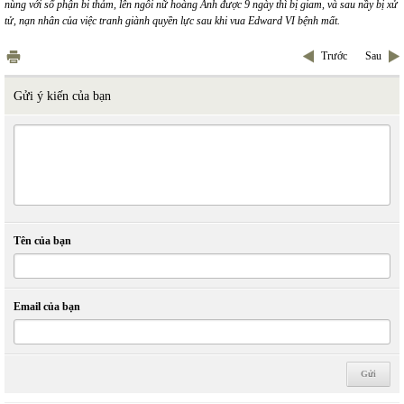
nùng với số phận bi thảm, lên ngôi nữ hoàng Anh được 9 ngày thì bị giam, và sau nầy bị xử
tử, nạn nhân của việc tranh giành quyền lực sau khi vua Edward VI bệnh mất.
Trước
Sau
Gửi ý kiến của bạn
Tên của bạn
Email của bạn