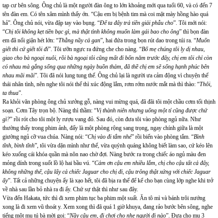
tạp cư bên sông. Ông chủ là một người đàn ông to lớn khoảng mới qua tuổi 60, và có đến 7
tên đàn em. Có tên xâm mình thấy ớn. “Cậu em bị bệnh tim mà coi mặt mày hồng hào quá
hả”. Ông chủ nói, vừa đập tay vào bụng. “
Để ta đây trả tiền giải phẫu cho
”. Tôi mới nói:
“
Chị tôi không kẹt tiền bạc gì, mà thật tình không muốn làm gái bao cho ông
” thì bọn đàn
em đã nổi giận hét lớn: “
Thằng nầy cả gan
”, hai đứa trong bọn rút dao trong túi ra. “
Muốn
giết thì cứ giết tôi đi
”. Tôi ưỡn ngực ra đứng che cho nàng. “
Bố mẹ chúng tôi ly dị nhau,
giao cho bà ngoại nuôi, rồi bà ngoại tôi cũng mất đi bốn năm trước đây, chị em tôi chỉ còn
có nhau mà gắng sống qua những ngày buồn thảm, đã thề chị em sẽ sống hạnh phúc bên
nhau mãi mãi
”. Tôi đã nói lung tung thế. Ông chủ lại là người ưa cảm động vì chuyện thế
thái nhân tình, nên nghe tôi nói thế thì xúc động lắm, rơm rớm nước mắt mà thì thào: “
Thôi,
ta thua
”.
Ra khỏi văn phòng ông chủ xưởng gỗ, nàng vui mừng quá, đã đãi tôi một chầu cơm tối thịnh
soạn. Cơm Tây trọn bộ. Nàng thì thầm: “
Vị thành niên nhưng uống một tí cũng được chứ
gì?
” rồi rót cho tôi một ly rượu vang đỏ. Sau đó, còn đưa tôi vào phòng ngủ nữa. Như
thường thấy trong phim ảnh, đấy là một phòng rộng sang trọng, ngay chính giữa là một
giường ngủ cỡ vua chúa. Nàng nói: “
Chị vào đi tắm nhé
” rồi biến vào phòng tắm. “
Bình
tĩnh, bình tĩnh
”, tôi vừa dặn mình như thế, vừa quýnh quáng không biết làm sao, cứ kéo lên
kéo xuống cái khóa quần mà nôn nao chờ đợi. Nàng bước ra trong chiếc áo ngủ màu đen
mỏng dính trong suốt lồ lộ hai bầu vú. “
Cảm ơn cậu em nhiều lắm, chị cho cậu tất cả đây,
không những thế, cậu lấy cả chiếc Jaguar cho chị đi, cậu trông thật xứng với chiếc Jaguar
ấy
”. Tất cả những chuyện ấy là xạo hết, tôi đã bịa ra thế để kể cho bạn cùng lớp nghe khi trở
về nhà sau lần bỏ nhà ra đi ấy. Chứ sự thật thì như sau đây.
Vừa đến Hakata, tức thì đi xem phim tục ba phim một suất. Ăn tô mì và bánh trôi nướng
xong là đi xem vũ thoát y. Xem xong thì đã quá 1 giờ khuya, đang rảo bước bên sông, nghe
tiếng một mụ tú bà mời gọi: “
Nầy cậu em, đi chơi cho nhẹ người đi nào
”. Đưa cho mụ 3