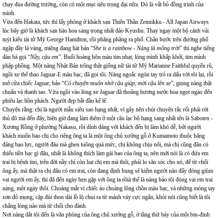
chạy đua đường trường, còn có một mục tiêu trọng đại nữa. Đó là vất bỏ đồng trinh của
mình.
Vừa đến Hakata, tức thì lấy phòng ở khách sạn Thiên Thần Zennikku - All Japan Airways
lúc bấy giờ là khách sạn hào hoa sang trọng nhất đảo Kyushu. Thay ngay một bộ cánh vải
tuýt kiểu tài tử Mỹ George Hamilton, rồi phăng phăng ra phố. Chân bước trên đường phố
ngập đầy lá vàng, miệng đang hát bản “
She is a rainbow - Nàng là mống trời
” thì nghe tiếng
đàn bà gọi “
Nầy, cậu em
”. Buổi hoàng hôn màu tím nhạt, lòng mình khấp khởi, tim mình
phập phồng. Một nàng Nhật Bản trông thật giống nữ tài tử Mỹ Marianne Faithful quyến rũ,
ngồi xe thể thao Jaguar-E màu bạc, đã gọi tôi. Nàng ngoắc ngón tay trỏ ra dấu vời tôi lại, rồi
mở cửa chiếc Jaguar, bảo “
Có chuyện muốn nhờ cậu giúp, mời cậu lên xe
”, giọng nàng thật
chuẩn và thanh tao. Vừa ngồi vào lòng xe Jaguar đã thoảng hương nước hoa ngọt ngào đến
phiêu lạc hồn phách. Người đẹp bắt đầu kể lể.
Chuyện rằng: chị là người mẫu siêu sao hạng nhất, vì gây nên chút chuyện rắc rối phải rời
thủ đô mà đến đây, hiện giờ đang làm thêm ở một câu lạc bộ hạng sang nhất tên là Saboten -
Xương Rồng ở phường Nakasu, rồi dính dáng với khách đến bị làm khó dễ, bởi người
khách muốn bao chị cho riêng ông ta là một ông chủ xưởng gỗ ở Kumamoto thuộc băng
đảng bạo lực, người đâu mà ghen tuông quá mức, chị không chịu nổi, mà chị cũng đâu có
thiếu tiền bạc gì đâu, nhất là không thích làm gái bao của ông ta, nên mới nói là có đứa em
trai bị bệnh tim, trên đời nầy chỉ còn hai chị em mà thôi, phải lo săn sóc cho nó, để từ chối
ông ấy, mà thật ra chị đâu có em trai, còn đang định bụng sẽ kiếm người nào đấy đóng giùm
vai người em ấy, thì đã đến ngày hẹn gặp với ông ta rồià thế là nàng bảo tôi đóng vai em trai
nàng, một ngày thôi. Choáng mắt vì chiếc áo choàng lông chồn màu bạc, và những móng tay
sơn đỏ mọng, cặp đùi thon dài lồ lộ chui ra từ mảnh váy cực ngắn, khỏi nói cũng biết là tôi
chẳng lòng nào mà từ chối cho đành.
Nơi nàng dắt tôi đến là văn phòng của ông chủ xưởng gỗ, ở tầng thứ bảy của một bin-đinh