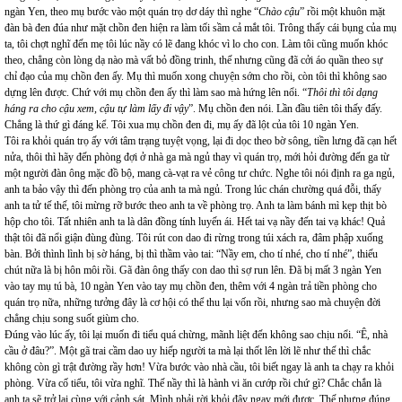
ngàn Yen, theo mụ bước vào một quán trọ dơ dáy thì nghe “
Chào cậu
” rồi một khuôn mặt
đàn bà đen đúa như mặt chồn đen hiện ra làm tối sầm cả mắt tôi. Trông thấy cái bụng của mụ
ta, tôi chợt nghĩ đến mẹ tôi lúc nầy có lẽ đang khóc vì lo cho con. Làm tôi cũng muốn khóc
theo, chẳng còn lòng dạ nào mà vất bỏ đồng trinh, thế nhưng cũng đã cởi áo quần theo sự
chỉ đạo của mụ chồn đen ấy. Mụ thì muốn xong chuyện sớm cho rồi, còn tôi thì không sao
dựng lên được. Chứ với mụ chồn đen ấy thì làm sao mà hứng lên nổi. “
Thôi thì tôi dạng
háng ra cho cậu xem, cậu tự làm lấy đi vậy
”. Mụ chồn đen nói. Lần đầu tiên tôi thấy đấy.
Chẳng là thứ gì đáng kể. Tôi xua mụ chồn đen đi, mụ ấy đã lột của tôi 10 ngàn Yen.
Tôi ra khỏi quán trọ ấy với tâm trạng tuyệt vọng, lại đi dọc theo bờ sông, tiền lưng đã cạn hết
nửa, thôi thì hãy đến phòng đợi ở nhà ga mà ngủ thay vì quán trọ, mới hỏi đường đến ga từ
một người đàn ông mặc đồ bộ, mang cà-vạt ra vẻ công tư chức. Nghe tôi nói định ra ga ngủ,
anh ta bảo vậy thì đến phòng trọ của anh ta mà ngủ. Trong lúc chán chường quá đỗi, thấy
anh ta tử tế thế, tôi mừng rỡ bước theo anh ta về phòng trọ. Anh ta làm bánh mì kẹp thịt bò
hộp cho tôi. Tất nhiên anh ta là dân đồng tính luyến ái. Hết tai vạ nầy đến tai vạ khác! Quả
thật tôi đã nổi giận đùng đùng. Tôi rút con dao đi rừng trong túi xách ra, đâm phập xuống
bàn. Bởi thình lình bị sờ háng, bị thì thầm vào tai: “Nầy em, cho tí nhé, cho tí nhé”, thiếu
chút nữa là bị hôn môi rồi. Gã đàn ông thấy con dao thì sợ run lên. Đã bị mất 3 ngàn Yen
vào tay mụ tú bà, 10 ngàn Yen vào tay mụ chồn đen, thêm với 4 ngàn trả tiền phòng cho
quán trọ nữa, những tưởng đây là cơ hội có thể thu lại vốn rồi, nhưng sao mà chuyện đời
chẳng chịu song suốt giùm cho.
Đúng vào lúc ấy, tôi lại muốn đi tiểu quá chừng, mãnh liệt đến không sao chịu nổi. “Ê, nhà
cầu ở đâu?”. Một gã trai cầm dao uy hiếp người ta mà lại thốt lên lời lẽ như thế thì chắc
không còn gì trật đường rầy hơn! Vừa bước vào nhà cầu, tôi biết ngay là anh ta chạy ra khỏi
phòng. Vừa cố tiểu, tôi vừa nghĩ. Thế nầy thì là hành vi ăn cướp rồi chứ gì? Chắc chắn là
anh ta sẽ trở lại cùng với cảnh sát. Mình phải rời khỏi đây ngay mới được. Thế nhưng đúng