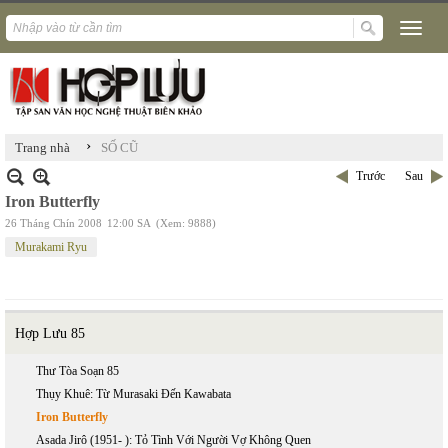
›
Trang nhà
SỐ CŨ
Trước
Sau
Iron Butterfly
26 Tháng Chín 2008
12:00 SA
(Xem: 9888)
Murakami Ryu
Hợp Lưu 85
Thư Tòa Soạn 85
Thụy Khuê: Từ Murasaki Đến Kawabata
Iron Butterfly
Asada Jirô (1951- ): Tỏ Tình Với Người Vợ Không Quen