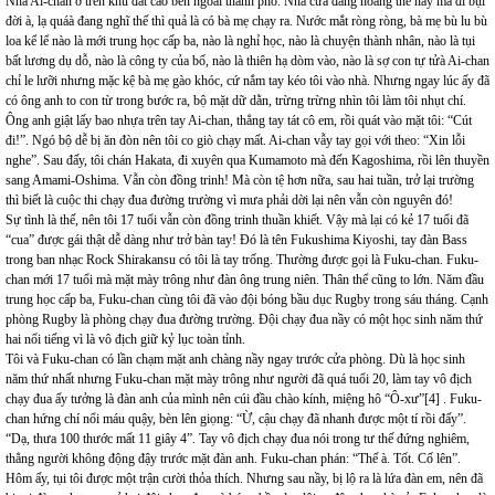
Nhà Ai-chan ở trên khu đất cao bên ngoài thành phố. Nhà cửa đàng hoàng thế nầy mà đi bụi
đời à, lạ quáà đang nghĩ thế thì quả là có bà mẹ chạy ra. Nước mắt ròng ròng, bà mẹ bù lu bù
loa kể lể nào là mới trung học cấp ba, nào là nghỉ học, nào là chuyện thành nhân, nào là tụi
bất lương dụ dỗ, nào là công ty của bố, nào là thiên hạ dòm vào, nào là sợ con tự tửà Ai-chan
chỉ le lưỡi nhưng mặc kệ bà mẹ gào khóc, cứ nắm tay kéo tôi vào nhà. Nhưng ngay lúc ấy đã
có ông anh to con từ trong bước ra, bộ mặt dữ dằn, trừng trừng nhìn tôi làm tôi nhụt chí.
Ông anh giật lấy bao nhựa trên tay Ai-chan, thẳng tay tát cô em, rồi quát vào mặt tôi: “Cút
đi!”. Ngó bộ dễ bị ăn đòn nên tôi co giò chạy mất. Ai-chan vẫy tay gọi với theo: “Xin lỗi
nghe”. Sau đấy, tôi chán Hakata, đi xuyên qua Kumamoto mà đến Kagoshima, rồi lên thuyền
sang Amami-Oshima. Vẫn còn đồng trinh! Mà còn tệ hơn nữa, sau hai tuần, trở lại trường
thì biết là cuộc thi chạy đua đường trường vì mưa phải dời lại nên vẫn còn nguyên đó!
Sự tình là thế, nên tôi 17 tuổi vẫn còn đồng trinh thuần khiết. Vậy mà lại có kẻ 17 tuổi đã
“cua” được gái thật dễ dàng như trở bàn tay! Đó là tên Fukushima Kiyoshi, tay đàn Bass
trong ban nhạc Rock Shirakansu có tôi là tay trống. Thường được gọi là Fuku-chan. Fuku-
chan mới 17 tuổi mà mặt mày trông như đàn ông trung niên. Thân thể cũng to lớn. Năm đầu
trung học cấp ba, Fuku-chan cùng tôi đã vào đội bóng bầu dục Rugby trong sáu tháng. Cạnh
phòng Rugby là phòng chạy đua đường trường. Đội chạy đua nầy có một học sinh năm thứ
hai nổi tiếng vì là vô địch giữ kỷ lục toàn tỉnh.
Tôi và Fuku-chan có lần chạm mặt anh chàng nầy ngay trước cửa phòng. Dù là học sinh
năm thứ nhất nhưng Fuku-chan mặt mày trông như người đã quá tuổi 20, làm tay vô địch
chạy đua ấy tưởng là đàn anh của mình nên cúi đầu chào kính, miệng hô “Ô-xư”[4] . Fuku-
chan hứng chí nổi máu quậy, bèn lên giọng: “Ừ, cậu chạy đã nhanh được một tí rồi đấy”.
“Dạ, thưa 100 thước mất 11 giây 4”. Tay vô địch chạy đua nói trong tư thế đứng nghiêm,
thẳng người không động đậy trước mặt đàn anh. Fuku-chan phán: “Thế à. Tốt. Cố lên”.
Hôm ấy, tụi tôi được một trận cười thỏa thích. Nhưng sau nầy, bị lộ ra là lứa đàn em, nên đã