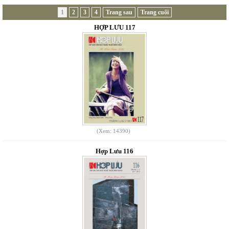
1
2
3
4
Trang sau
Trang cuối
HỢP LƯU 117
(Xem: 14390)
Hợp Lưu 116