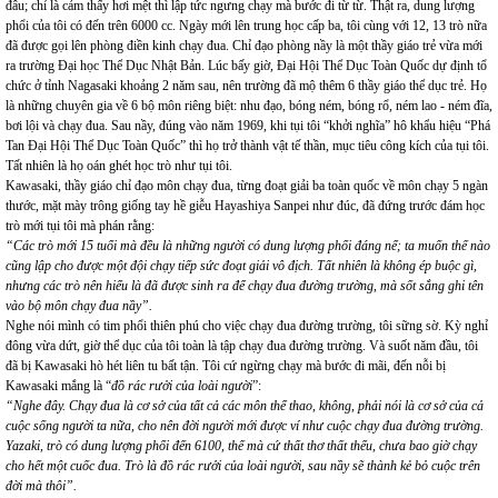
đâu; chỉ là cảm thấy hơi mệt thì lập tức ngưng chạy mà bước đi từ từ. Thật ra, dung lượng
phổi của tôi có đến trên 6000 cc. Ngày mới lên trung học cấp ba, tôi cùng với 12, 13 trò nữa
đã được gọi lên phòng điền kinh chạy đua. Chỉ đạo phòng nầy là một thầy giáo trẻ vừa mới
ra trường Đại học Thể Dục Nhật Bản. Lúc bấy giờ, Đại Hội Thể Dục Toàn Quốc dự định tổ
chức ở tỉnh Nagasaki khoảng 2 năm sau, nên trường đã mộ thêm 6 thầy giáo thể dục trẻ. Họ
là những chuyên gia về 6 bộ môn riêng biệt: nhu đạo, bóng ném, bóng rổ, ném lao - ném đĩa,
bơi lội và chạy đua. Sau nầy, đúng vào năm 1969, khi tụi tôi “khởi nghĩa” hô khẩu hiệu “Phá
Tan Đại Hội Thể Dục Toàn Quốc” thì họ trở thành vật tế thần, mục tiêu công kích của tụi tôi.
Tất nhiên là họ oán ghét học trò như tụi tôi.
Kawasaki, thầy giáo chỉ đạo môn chạy đua, từng đoạt giải ba toàn quốc về môn chạy 5 ngàn
thước, mặt mày trông giống tay hề giễu Hayashiya Sanpei như đúc, đã đứng trước đám học
trò mới tụi tôi mà phán rằng:
“Các trò mới 15 tuổi mà đều là những người có dung lượng phổi đáng nể; ta muốn thế nào
cũng lập cho được một đội chạy tiếp sức đoạt giải vô địch. Tất nhiên là không ép buộc gì,
nhưng các trò nên hiểu là đã được sinh ra để chạy đua đường trường, mà sốt sắng ghi tên
vào bộ môn chạy đua nầy”.
Nghe nói mình có tim phổi thiên phú cho việc chạy đua đường trường, tôi sững sờ. Kỳ nghỉ
đông vừa dứt, giờ thể dục của tôi toàn là tập chạy đua đường trường. Và suốt năm đầu, tôi
đã bị Kawasaki hò hét liên tu bất tận. Tôi cứ ngừng chạy mà bước đi mãi, đến nỗi bị
Kawasaki mắng là “
đồ rác rưởi của loài người
”:
“Nghe đây. Chạy đua là cơ sở của tất cả các môn thể thao, không, phải nói là cơ sở của cả
cuộc sống người ta nữa, cho nên đời người mới được ví như cuộc chạy đua đường trường.
Yazaki, trò có dung lượng phổi đến 6100, thế mà cứ thất thơ thất thểu, chưa bao giờ chạy
cho hết một cuốc đua. Trò là đồ rác rưởi của loài người, sau nầy sẽ thành kẻ bỏ cuộc trên
đời mà thôi”.