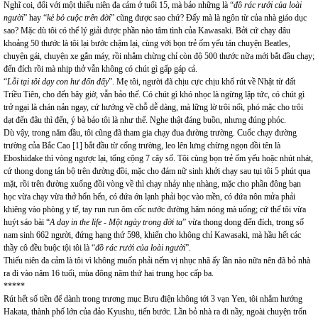
Nghĩ coi, đối với một thiếu niên đa cảm ở tuổi 15, mà bảo những là “
đồ rác rưởi của loài
người
” hay “
kẻ bỏ cuộc trên đời
” cũng được sao chứ? Đấy mà là ngôn từ của nhà giáo dục
sao? Mặc dù tôi có thể lý giải được phần nào tâm tình của Kawasaki. Bởi cứ chạy đâu
khoảng 50 thước là tôi lại bước chậm lại, cùng với bọn trẻ ốm yếu tán chuyện Beatles,
chuyện gái, chuyện xe gắn máy, rồi nhắm chừng chỉ còn độ 500 thước nữa mới bắt đầu chạy;
đến đích rồi mà nhịp thở vẫn không có chút gì gấp gáp cả.
“
Lỗi tại tôi dạy con hư đốn đấy
”. Mẹ tôi, người đã chịu cực chịu khổ rút về Nhật từ đất
Triều Tiên, cho đến bây giờ, vẫn bảo thế. Có chút gì khó nhọc là ngừng lập tức, có chút gì
trở ngại là chán nản ngay, cứ hướng về chỗ dễ dàng, mà lững lờ trôi nổi, phó mặc cho trôi
dạt đến đâu thì đến, ý bà bảo tôi là như thế. Nghe thật đáng buồn, nhưng đúng phóc.
Dù vậy, trong năm đầu, tôi cũng đã tham gia chạy đua đường trường. Cuốc chạy đường
trường của Bắc Cao [1] bắt đầu từ cổng trường, leo lên lưng chừng ngọn đồi tên là
Eboshidake thì vòng ngược lại, tổng cộng 7 cây số. Tôi cùng bọn trẻ ốm yếu hoặc nhút nhát,
cứ thong dong tản bộ trên đường đồi, mặc cho đám nữ sinh khởi chạy sau tụi tôi 5 phút qua
mặt, rồi trên đường xuống đồi vòng về thì chạy nhảy nhẹ nhàng, mặc cho phần đông bạn
học vừa chạy vừa thở hổn hển, có đứa ớn lạnh phải bọc vào mền, có đứa nôn mửa phải
khiêng vào phòng y tế, tay run run ôm cốc nước đường hâm nóng mà uống; cứ thế tôi vừa
huýt sáo bài “
A day in the life - Một ngày trong đời ta
” vừa thong dong đến đích, trong số
nam sinh 662 người, đứng hạng thứ 598, khiến cho không chỉ Kawasaki, mà hầu hết các
thầy cô đều buộc tội tôi là “
đồ rác rưởi của loài người
”.
Thiếu niên đa cảm là tôi vì không muốn phải nếm vị nhục nhã ấy lần nào nữa nên đã bỏ nhà
ra đi vào năm 16 tuổi, mùa đông năm thứ hai trung học cấp ba.
*****
Rút hết số tiền để dành trong trương mục Bưu điện không tới 3 vạn Yen, tôi nhắm hướng
Hakata, thành phố lớn của đảo Kyushu, tiến bước. Lần bỏ nhà ra đi nầy, ngoài chuyện trốn