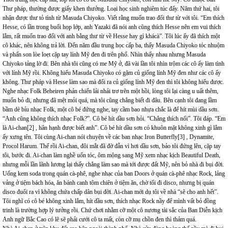
Thư pháp, thường được giấy khen thưởng. Loại học sinh nghiêm túc đấy. Năm thứ hai, tôi
nhận được thư tỏ tình từ Masuda Chiyoko. Viết rằng muốn trao đổi thư từ với tôi. “Em thích
Hesse, có lần trong buổi họp lớp, anh Yazaki đã nói anh cũng thích Hesse nên em vui thích
lắm, rất muốn trao đổi với anh bằng thư từ về Hesse hay gì khácà”. Tôi lúc ấy đã thích một
cô khác, nên không trả lời. Đến năm đầu trung học cấp ba, thấy Masuda Chiyoko tóc nhuộm
và phấn son lòe loẹt cặp tay lính Mỹ đen đi trên phố. Nhìn thấy nhau nhưng Masuda
Chiyoko tảng lờ đi. Bên nhà tôi cũng có me Mỹ ở, đã vài lần tôi nhìn trộm các cô ấy làm tình
với lính Mỹ rồi. Không hiểu Masuda Chiyoko có gặm củ giống lính Mỹ đen như các cô ấy
không. Thư pháp và Hesse làm sao mà đổi ra củ giống lính Mỹ đen thì tôi không hiểu được.
Nghe nhạc Folk Beheiren phản chiến lải nhải trơ trẽn một hồi, lòng tôi lại càng u uất thêm,
muốn bỏ đi, nhưng đã mệt mỏi quá, mà tôi cũng chẳng biết đi đâu. Bên cạnh tôi đang lầm
bầm dè bỉu nhạc Folk, một cô bé đứng nghe, tay cầm bao nhựa chắc là để hít mùi dầu sơn.
“Anh cũng không thích nhạc Folk?”. Cô bé hít dầu sơn hỏi. “Chẳng thích nổi”. Tôi đáp. “Em
là Ai-chan[2] , hân hạnh được biết anh”. Cô bé hít dầu sơn có khuôn mặt không xinh gì lắm
ấy xưng tên. Tôi cùng Ai-chan nói chuyện về các ban nhạc Iron Butterfly[3] , Dynamite,
Procol Harum. Thế rồi Ai-chan, đôi mắt đã đờ đẫn vì hơi dầu sơn, bảo tôi đứng lên, cặp tay
tôi, bước đi. Ai-chan làm nghề uốn tóc, ôm mộng sang Mỹ xem nhạc kịch Beautiful Death,
nhưng mỗi lần lãnh lương lại thấy chẳng làm sao mà tới được đất Mỹ, nên bỏ nhà đi bụi đời.
Uống kem soda trong quán cà-phê, nghe nhạc của ban Doors ở quán cà-phê nhạc Rock, lảng
vảng ở tiệm bách hóa, ăn bánh canh tôm chiên ở tiệm ăn, chờ tối đi disco, nhưng bị quán
disco đuổi ra vì không chứa chấp dân bụi đời. Ai-chan mới dụ tôi về nhà “sẽ cho anh hết”.
Tôi nghĩ có cô bé không xinh lắm, hít dầu sơn, thích nhạc Rock nầy để mình vất bỏ đồng
trinh là trường hợp lý tưởng rồi. Chứ chơi nhằm cỡ một cô nương tài sắc của Ban Diễn kịch
Anh ngữ Bắc Cao có lẽ sẽ phải cưới cô ta mất, còn cỡ mụ chồn đen thì thảm quá.