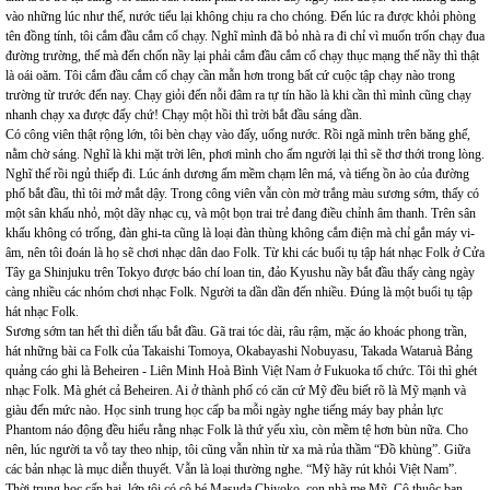
vào những lúc như thế, nước tiểu lại không chịu ra cho chóng. Đến lúc ra được khỏi phòng
tên đồng tính, tôi cắm đầu cắm cổ chạy. Nghĩ mình đã bỏ nhà ra đi chỉ vì muốn trốn chạy đua
đường trường, thế mà đến chốn nầy lại phải cắm đầu cắm cổ chạy thục mạng thế nầy thì thật
là oái oăm. Tôi cắm đầu cắm cổ chạy cần mẫn hơn trong bất cứ cuộc tập chạy nào trong
trường từ trước đến nay. Chạy giỏi đến nỗi đâm ra tự tín hão là khi cần thì mình cũng chạy
nhanh chạy xa được đấy chứ! Chạy một hồi thì trời bắt đầu sáng dần.
Có công viên thật rộng lớn, tôi bèn chạy vào đấy, uống nước. Rồi ngã mình trên băng ghế,
nằm chờ sáng. Nghĩ là khi mặt trời lên, phơi mình cho ấm người lại thì sẽ thơ thới trong lòng.
Nghĩ thế rồi ngủ thiếp đi. Lúc ánh dương ấm mềm chạm lên má, và tiếng ồn ào của đường
phố bắt đầu, thì tôi mở mắt dậy. Trong công viên vẫn còn mờ trắng màu sương sớm, thấy có
một sân khấu nhỏ, một dãy nhạc cụ, và một bọn trai trẻ đang điều chỉnh âm thanh. Trên sân
khấu không có trống, đàn ghi-ta cũng là loại đàn thùng không cắm điện mà chỉ gắn máy vi-
âm, nên tôi đoán là họ sẽ chơi nhạc dân dao Folk. Từ khi các buổi tụ tập hát nhạc Folk ở Cửa
Tây ga Shinjuku trên Tokyo được báo chí loan tin, đảo Kyushu nầy bắt đầu thấy càng ngày
càng nhiều các nhóm chơi nhạc Folk. Người ta dần dần đến nhiều. Đúng là một buổi tụ tập
hát nhạc Folk.
Sương sớm tan hết thì diễn tấu bắt đầu. Gã trai tóc dài, râu rậm, mặc áo khoác phong trần,
hát những bài ca Folk của Takaishi Tomoya, Okabayashi Nobuyasu, Takada Wataruà Bảng
quảng cáo ghi là Beheiren - Liên Minh Hoà Bình Việt Nam ở Fukuoka tổ chức. Tôi thì ghét
nhạc Folk. Mà ghét cả Beheiren. Ai ở thành phố có căn cứ Mỹ đều biết rõ là Mỹ mạnh và
giàu đến mức nào. Học sinh trung học cấp ba mỗi ngày nghe tiếng máy bay phản lực
Phantom náo động đều hiểu rằng nhạc Folk là thứ yếu xìu, còn mềm tệ hơn bùn nữa. Cho
nên, lúc người ta vỗ tay theo nhịp, tôi cũng vẫn nhìn từ xa mà rủa thầm “Đồ khùng”. Giữa
các bản nhạc là mục diễn thuyết. Vẫn là loại thường nghe. “Mỹ hãy rút khỏi Việt Nam”.
Thời trung học cấp hai, lớp tôi có cô bé Masuda Chiyoko, con nhà me Mỹ. Cô thuộc ban