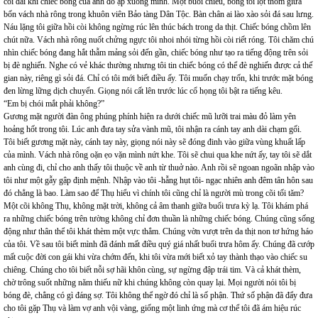
còi dài khi chiếc bóng của anh đổ ập xuống mình. Một buổi chiều, bóng tôi lọt thỏm giữa
bốn vách nhà rông trong khuôn viên Bảo tàng Dân Tộc. Bàn chân ai lào xào sỏi đá sau lưng.
Náu lặng tôi giữa hồi còi không ngừng rúc lên thúc bách trong da thịt. Chiếc bóng chồm lên
chút nữa. Vách nhà rông nuốt chửng ngực tôi nhoi nhói từng hồi còi riết róng. Tôi chăm chú
nhìn chiếc bóng đang hắt thẫm mảng sỏi đến gần, chiếc bóng như tạo ra tiếng động trên sỏi
bị đè nghiến. Nghe có vẻ khác thường nhưng tôi tin chiếc bóng có thể đè nghiến được cả thế
gian này, riêng gì sỏi đá. Chỉ có tôi mới biết điều ấy. Tôi muốn chạy trốn, khi trước mặt bóng
đen lừng lững dịch chuyển. Giọng nói cất lên trước lúc cổ họng tôi bật ra tiếng kêu.
“Em bị chói mắt phải không?”
Gương mặt người đàn ông phúng phính hiện ra dưới chiếc mũ lưỡi trai màu đỏ làm yên
hoảng hốt trong tôi. Lúc anh đưa tay sửa vành mũ, tôi nhận ra cánh tay anh dài chạm gối.
Tôi biết gương mặt này, cánh tay này, giọng nói này sẽ đóng đinh vào giữa vùng khuất lấp
của mình. Vách nhà rông oặn ẹo vặn mình nứt khe. Tôi sẽ chui qua khe nứt ấy, tay tôi sẽ dắt
anh cùng đi, chỉ cho anh thấy tôi thuộc về anh từ thuở nào. Anh rồi sẽ ngoan ngoãn nhập vào
tôi như một gẫy gập định mệnh. Nhập vào tôi -hẫng hụt tôi- ngạc nhiên anh đêm tân hôn sau
đó chẳng là bao. Làm sao để Thụ hiểu vì chính tôi cũng chỉ là người mù trong cõi tối tăm?
Một cõi không Thụ, không mặt trời, không cả âm thanh giữa buổi trưa kỳ lạ. Tôi khám phá
ra những chiếc bóng trên tường không chỉ đơn thuần là những chiếc bóng. Chúng cũng sống
động như thân thể tôi khát thèm một vực thẳm. Chúng vờn vượt trên da thịt non tơ hứng háo
của tôi. Về sau tôi biết mình đã đánh mất điều quý giá nhất buổi trưa hôm ấy. Chúng đã cướp
mất cuộc đời con gái khi vừa chớm đến, khi tôi vừa mới biết xỏ tay thành thạo vào chiếc su
chiêng. Chúng cho tôi biết nỗi sợ hãi khôn cùng, sự ngừng đập trái tim. Và cả khát thèm,
chờ trông suốt những năm thiếu nữ khi chúng không còn quay lại. Mọi người nói tôi bị
bóng đè, chẳng có gì đáng sợ. Tôi không thể ngờ đó chỉ là số phận. Thứ số phận đã đẩy đưa
cho tôi gặp Thụ và làm vợ anh vội vàng, giống một linh ứng mà cơ thể tôi đã ám hiệu rúc