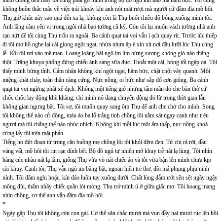
thèm chồng đến mấy tôi cũng phải gò mình trong bộ đồ ngủ kín đáo mà hậm hực. Tôi cũng
không buồn thắc mắc về việc trái khoáy khi anh nói mát rượi mà người cứ đầm đìa mồ hôi.
Thụ giờ khắc này sao quá đỗi xa lạ, không còn là Thụ buổi chiều đổ bóng xuống mình tôi.
Anh lặng câm yên vị trong ngôi nhà bao tường cũ kỹ. Còn tôi lại muốn vách tường nhà anh
rạn nứt để tôi cùng Thụ trốn ra ngoài. Ba cánh quạt tai voi vẫn ì ạch quay rít. Trước lúc thiếp
đi tôi mơ hồ nghe lại cái giọng ngột ngạt, nhừa nhựa ập è xin xít nơi đầu lưỡi lúc Thụ cúng
lễ. Rồi tôi rơi vào mê man. Loang loáng bãi ngô im lìm hứng sương không gió nào thãng
thột. Trăng khuya phổng đứng chiếu ánh sáng sữa đục. Thoắt một cái, bóng tối ngập oà. Tôi
thấy mình bừng tỉnh. Cảm nhận không khí ngột ngạt, hãm bức, chật chội vây quanh. Môi
miệng khát cháy, toàn thân căng cứng. Nực nồng, oi bức như sắp đổ cơn giông. Ba cánh
quạt tai voi ngừng phắt xê dịch. Không một tiếng gió nhưng tấm màn đỏ che bàn thờ cứ
chốc chốc lay động khẽ khàng, chỉ mình nó đang chuyển động đỏ lừ trong thời gian lẫn
không gian ngưng bặt. Tôi sợ, tôi muốn quay sang ôm Thụ để anh che chở cho mình. Song
tôi không thể nào cử động, màu áo ba lỗ trắng tinh chồng tôi nằm sát ngay cạnh như trêu
ngươi mà tôi chẳng thể nào nhúc nhích. Không khí mỗi lúc một ẩm thấp, nực nồng khoá
cứng lấy tôi trên mặt phản.
Tiếng ho đứt đoạn từ trong căn buồng mẹ chồng lôi tôi khỏi đêm đen. Tứ chi rã rời, đầu
váng vất, mồ hôi tôi rịn rạn dính bết. Bộ đồ ngủ tự nhiên mở khuy trễ nải lạ lùng. Tôi nhìn
hàng cúc nhàu nát lạ lẫm, giống Thụ vừa vò nát chiếc áo và tôi vừa bận lên mình chưa kịp
cài khuy. Cạnh tôi, Thụ vẫn ngủ im bằng bặt, ngoan hiền trẻ thơ, đôi má phụng phịu ninh
nính. Tôi đâm nghi hoặc, kín đáo luồn tay xuống dưới. Chất lỏng đẫm ướt sền sệt ngầy ngậy
mông đùi, thấm nhầy chiếc quần lót mỏng. Thụ trở mình ú ớ giữa giấc mơ. Tôi hoang mang
nhìn chồng, cơ thể anh vẫn đầm đìa mồ hôi.
*
Ngày gặp Thụ tôi không còn con gái. Cơ thể săn chắc mượt mà vun đầy hai mươi rúc lên hồi