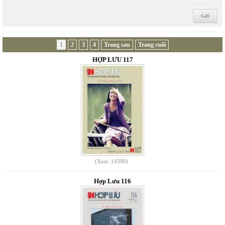
1
2
3
4
Trang sau
Trang cuối
HỢP LƯU 117
(Xem: 14390)
Hợp Lưu 116