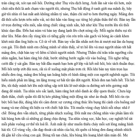
trán căng rát, xót rạn mồ hôi. Dường như Thụ vừa dịch lưng. Anh lăn sát vào tôi hơn, một
chút nữa thôi là anh chạm vào người tôi, nhưng Thụ bất động ở ranh giới ma mãnh ấy, bây
giờ tôi nhìn rõ hai mắt anh không nhắm tý nào, thậm chí mở to hơn thường ngày. Mảng đen
đã thôi uốn lượn trên mền vải, nó thò hẳn vào lùng sục từng bộ phận thân thể tôi. Bàn tay lần
rờ trọn đường viền môi, nắn từng chiếc răng xinh xắn, hệt như khi Thụ trườn lên tôi thổi
khúc dạo đầu. Đến hai núm vú bàn tay đang lạnh lẽo chợt nóng rẫy. Mỗi ngón thiêu rụi tôi
như lửa. Màn đen rẫy rùng khi có tiếng giầy rón rén trên sân gạch và bóng áo cánh khen
khét mùi đàn ông hiện ra. Cô út về tới. Bàn tay vẫn lẩn nhẩn nơi êm ái mượt mà làn da bụng
con gái. Tôi đinh ninh em chồng mình sẽ nhìn thấy, sẽ tri hô lên và mọi người nhào tới hất
mảng đen, chặt bàn tay vô liêm sỉ khỏi người mình. Nhưng Thắm chỉ trân trân ngưỡng cửa
nhìn ngắm, hai hàm răng bít chặt, bước những bước ngắn vội vào buồng. Tôi nghe tiếng
cười đắc ý sát gần. Bàn tay bắt đầu mạnh bạo hơn gỡ lớp vải kết mồ hôi, bóc tách thuần thục.
Mồ hôi tướp ướt đùi non, rãi rà rề xuống mặt phản trơn rít. Rồi khi bàn tay túm trọn lụa
nhiễu đen óng, mảng đen bỗng tan loãng hiện rõ hình dáng một con người nghênh ngáo. Tôi
hiểu mình phải im lặng, im lặng trong sợ hãi tột tận đời người. Khói đen tan biến hết. Tôi hét
lên, tôi thấy mình hét lên một tiếng sập trời khi lờ mờ nhận ra đường nét trên gương mặt
đang đè mình. Tia nhìn xéo sắc lạnh, hàm răng hơi nhô đanh ác đầy quen thuộc. Chưa kịp
định thần, chiếc quần tôi đã bị kéo phăng bằng một động tác như ảo thuật. Mồ hôi rìn rịn
bức bối hai đùi, đúng khi tôi cảm được sự cương cứng thúc lên bụng thì cánh cửa buồng mở
toang và mẹ chồng tôi hiện ra với chiếc bật lửa. Tôi muốn vùng chạy khỏi nỗi nhục nhã ê
chề. Bóng đen vẫn nhịch, từng phân nhịch xuống. Đôi mắt mẹ chồng nhìn vào phản làm tôi
hãi hùng hơn tất cả những gì đang chịu đựng. Tia nhìn sòng sọc, hằn học, cay nghiệt bổ tát
mỗi phân vuông cơ thể tôi loã lồ. Ánh mắt ấy như muốn thiêu cháy mỗi sợi lông măng hình
hài tôi. Cố vùng vẫy, cằn đạp thoát cái nhìn của bà, tôi quên cả bóng đen đang nhinh nhích
đã gần kề cửa sông con gái. Bóng tối tan chảy, lửa bùng lên loang khét tấm màn đỏ. Mẹ