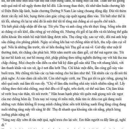
tối, nở lớn như một đoá vạn thọ bất chợt bung cánh, to bằng một cái bát. Thân thể tôi giống
một quả mít tố nữ ngậy thơm đợi bổ đôi. Lẫn trong thao thức, tôi nhớ tấm huân chương liệt
sĩ Điện Biên lấp lánh, huân chương Đường 9 Nam Lào sáng choang động đậy. Đùi tôi thèm
được rát rẫy mồ hôi, bụng thèm cảm giác cứng cáp quệt ngang đâm vào. Tôi biết như thế là
tội lỗi, nhưng rồi lại tự nhủ đó là một thứ tội tổ tông mà chẳng ai có quyền chê trách.
Tôi biết phải chấp nhận để tồn tại. Tôi yêu Thụ và anh cũng yêu tôi thực lòng. Sống trên đời
ai chẳng có nỗi khổ, đâu riêng gì vợ chồng tôi. Nhưng rồi giỗ tổ lại đến và tôi không thể giấu
diếm khoác lên mình bộ mặt bình lặng được nữa. Thụ cũng vậy, sau sự việc, đôi má anh hóp
sâu chẳng còn phúng phính. Ngày oi nồng khi hai vợ chồng nhìn tờ lịch, thu xếp cặm cụi về
quê. Nếu là những lần trước, tôi sẽ liến thoắng hỏi Thụ giỗ ai mà về. Giờ đây như một lẽ
thường tình, tôi chẳng cần phải hỏi. Một năm mười sáu đám giỗ, cứ thế mà ngược tàu. Tôi
lại mơ hồ kinh sợ, mơ hồ mong chờ, phập phồng theo tiếng nghiến đường ray với bãi tha ma
chập chùng. Mọi chuyện vẫn diễn ra như bất kỳ đám giỗ nào nhà Thụ với nhang khói, với
âm thanh khấn vái xin xít, ập è nơi đầu lưỡi Thụ. Chỉ khác một điều, lần cúng giỗ này vào
buổi trưa. Mẹ chồng tôi bảo các cụ báo mộng cho bà làm như thế. Tất nhiên các cụ đã nói thì
phải nghe. Ai nào dám cãi nửa lời. Còn nhớ ngày cưới, mẹ Thụ gọi tôi ra góc riêng, giọng bà
nhỏ quá mức mà làm tôi run rẩy. “Chị về làm dâu trưởng nhà này trách nhiệm nặng nề. Lấy
chồng theo thói nhà chồng, mọi thứ đều có lễ nghi, trên dưới, cứ thế mà làm. Chị làm khác
sẽ rước hoạ vào thân, tôi nói trước.” Hân hoan hạnh phúc tôi quên mất giọng nói sắc ngọt
của mẹ chồng hôm ấy. Trưa nay nó vọng rõ mồn một, thấu tim óc đứa con gái đang nuôi
những vực thẳm khổng lồ trong mình chẳng khác nền trời không xanh lồng lộng cũng đang
nuôi những tảng mây tối sáng lừ đừ. Thụ đi nhanh qua khoảng sân rát nắng, phịch lưng
xuống phản nặng nề.
“Sáng nay dậy sớm đi tàu mệt quá, nghỉ trưa cho lại sức. Em thần người ra đấy làm gì, nghỉ
đi.”