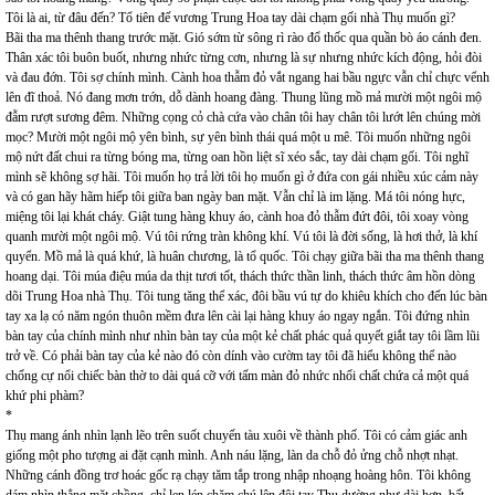
Tôi là ai, từ đâu đến? Tổ tiên đế vương Trung Hoa tay dài chạm gối nhà Thụ muốn gì?
Bãi tha ma thênh thang trước mặt. Gió sớm từ sông rì rào đổ thốc qua quần bò áo cánh đen.
Thân xác tôi buôn buốt, nhưng nhức từng cơn, nhưng là sự nhưng nhức kích động, hỏi đòi
và đau đớn. Tôi sợ chính mình. Cành hoa thẫm đỏ vắt ngang hai bầu ngực vẫn chỉ chực vểnh
lên đĩ thoả. Nó đang mơn trớn, dỗ dành hoang đàng. Thung lũng mồ mả mười một ngôi mộ
đẫm rượt sương đêm. Những cọng cỏ chà cứa vào chân tôi hay chân tôi lướt lên chúng mời
mọc? Mười một ngôi mộ yên bình, sự yên bình thái quá một u mê. Tôi muốn những ngôi
mộ nứt đất chui ra từng bóng ma, từng oan hồn liệt sĩ xéo sắc, tay dài chạm gối. Tôi nghĩ
mình sẽ không sợ hãi. Tôi muốn họ trả lời tôi họ muốn gì ở đứa con gái nhiều xúc cảm này
và có gan hãy hãm hiếp tôi giữa ban ngày ban mặt. Vẫn chỉ là im lặng. Má tôi nóng hực,
miệng tôi lại khát cháy. Giật tung hàng khuy áo, cành hoa đỏ thẫm đứt đôi, tôi xoay vòng
quanh mười một ngôi mộ. Vú tôi rứng tràn không khí. Vú tôi là đời sống, là hơi thở, là khí
quyển. Mồ mả là quá khứ, là huân chương, là tổ quốc. Tôi chạy giữa bãi tha ma thênh thang
hoang dại. Tôi múa điệu múa da thịt tươi tốt, thách thức thần linh, thách thức âm hồn dòng
dõi Trung Hoa nhà Thụ. Tôi tung tăng thể xác, đôi bầu vú tự do khiêu khích cho đến lúc bàn
tay xa lạ có năm ngón thuôn mềm đưa lên cài lại hàng khuy áo ngay ngắn. Tôi đứng nhìn
bàn tay của chính mình như nhìn bàn tay của một kẻ chất phác quả quyết giắt tay tôi lầm lũi
trở về. Có phải bàn tay của kẻ nào đó còn dính vào cườm tay tôi đã hiểu không thể nào
chống cự nổi chiếc bàn thờ to dài quá cỡ với tấm màn đỏ nhức nhối chất chứa cả một quá
khứ phi phàm?
*
Thụ mang ánh nhìn lạnh lẽo trên suốt chuyến tàu xuôi về thành phố. Tôi có cảm giác anh
giống một pho tượng ai đặt cạnh mình. Anh náu lặng, làn da chỗ đỏ ửng chỗ nhợt nhạt.
Những cánh đồng trơ hoác gốc rạ chạy tăm tắp trong nhập nhoạng hoàng hôn. Tôi không