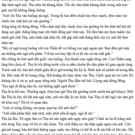
đắp hình ngôi mộ, Thụ nhìn tôi khang khác. Tôi chỉ cảm nhận khang khác trong một trực
giác mơ hồ không bằng chứng.
“Anh chị Thụ vào buồng mà ngủ. Trong ấy ban đêm chuột hay thọc mạch, dém màn vào
chiếu cho chặt kẻo nó vào giường.”
Sống lưng tôi dựng đứng. Viễn cảnh một bầy chuột chui vào giường bò lên thân thể khi tôi
đang say giấc chẳng lãng mạn yên bình đồng quê chút nào. Tôi đưa bàn tay thon mảnh của
mình ghì chặt Thụ, anh nhăn mặt nhìn tôi, bắt gặp ánh mắt thảng thốt của vợ, anh thẽ thọt
nhìn mẹ:
“Mẹ cứ ngủ trong buồng với con Thắm để vợ chồng con ngủ ngoài này. Ban đêm gió máy
mẹ không nên ngủ trên phản. Với lại con hay dậy đi ra đi vào sợ mẹ mất giấc.”
Mẹ chồng tôi loét quét đôi guốc vào buồng. Âm thanh roạc ngắn từng cơn. Con Thắm sang
làng bên chưa về. Thụ bỏ tôi đứng trước cửa ra nằm chườn lên tấm phản kê gian ngoài cùng.
Trước mặt tôi, bàn thờ chính giữa đã to giờ trương lên kỳ lạ. Hình ảnh nó phình nở trong đầu
tôi. Bức màn đỏ lừ loang rộng. Hốt hoảng tôi chạy nhào vào Thụ. Chiếc quạt tai voi Liên Xô
không rào rỉ sét ọc ạch quay tiếng một. Người Thụ đẫm mồ hôi. Giọng anh đừng đững.
“Em ngủ đi đừng làm ồn, mẹ không nghỉ ngơi được.”
Thụ là lạ thế nào. Thường ngày chưa bao giờ Thụ lên giường trước mười hai giờ khuya. Một
lần Thụ bị ốm, tôi bắt anh ngủ sớm, anh nói đấy là cực hình. Sao Thụ có thể ngủ vào tám giờ
tối hôm nay? Tôi tỏ vẻ quan tâm.
“Anh có nóng không, em quay quạt lại chỗ anh nhé?”
“Anh nằm phản thấy mát rượi, mấy phút nữa là ngáy, ngủ đi em.”
Thụ lại đùa. Từ ngày làm vợ Thụ tôi nào nghe anh ngáy nửa giây? Chiếc áo ba lỗ trắng tinh
trên lưng Thụ xoay về tôi vẻ cấm đoán. Tôi cười thầm sự cẩn thận ngăn ngừa của anh. Cửa
giả mở toang, bàn thờ linh thiêng ngay cạnh, mẹ chồng có thể đi ra đi vào bất cứ khi nào. Dù