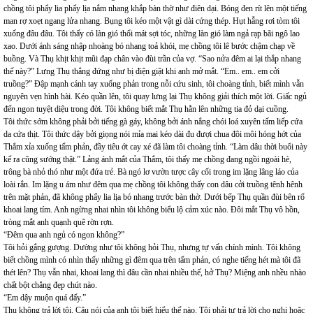
chồng tôi phẩy lia phẩy lịa nắm nhang khắp bàn thờ như điên dại. Bóng đen rít lên một tiếng
man rợ xoẹt ngang lửa nhang. Bụng tôi kéo một vật gì dài cứng thép. Hụt hẫng rơi tòm tôi
xuống đâu đâu. Tôi thấy có làn gió thổi mát sợi tóc, những làn gió làm ngả rạp bãi ngô lao
xao. Dưới ánh sáng nhập nhoàng bó nhang toả khói, mẹ chồng tôi lê bước chậm chạp về
buồng. Và Thụ khịt khịt mũi đạp chân vào đùi trần của vợ. “Sao nửa đêm ai lại thắp nhang
thế này?” Lưng Thụ thẳng đứng như bị điện giật khi anh mở mắt. “Em.. em.. em cởi
truồng?” Đập mạnh cánh tay xuống phản trong nỗi cứu sinh, tôi choàng tỉnh, biết mình vẫn
nguyên vẹn hình hài. Kéo quần lên, tôi quay lưng lại Thụ không giải thích một lời. Giấc ngủ
đến ngon tuyệt diệu trong đời. Tôi không biết mắt Thụ hằn lên những tia đỏ dại cuồng.
Tôi thức sớm không phải bởi tiếng gà gáy, không bởi ánh nắng chói loá xuyên tấm liếp cứa
da cứa thịt. Tôi thức dậy bởi giọng nói mỉa mai kéo dài đu đượi chua đôi môi hóng hớt của
Thắm xỉa xuống tấm phản, đầy tiêu ớt cay xé đã làm tôi choàng tỉnh. “Làm dâu thời buổi này
kể ra cũng sướng thật.” Lảng ánh mắt của Thắm, tôi thấy mẹ chồng đang ngồi ngoài hè,
trông bà nhỏ thó như một đứa trẻ. Bà ngó lơ vườn tược cây cối trong im lặng lâng láo của
loài rắn. Im lặng u ám như đêm qua mẹ chồng tôi không thấy con dâu cởi truồng tênh hênh
trên mặt phản, đã không phẩy lia lịa bó nhang trước bàn thờ. Dưới bếp Thụ quần đùi bên rổ
khoai lang tím. Anh ngừng nhai nhìn tôi không biểu lộ cảm xúc nào. Đôi mắt Thụ vô hồn,
tròng mắt anh quạnh quẽ rờn rợn.
“Đêm qua anh ngủ có ngon không?”
Tôi hỏi gắng gượng. Dường như tôi không hỏi Thụ, nhưng tự vấn chính mình. Tôi không
biết chồng mình có nhìn thấy những gì đêm qua trên tấm phản, có nghe tiếng hét mà tôi đã
thét lên? Thụ vẫn nhai, khoai lang thì đâu cần nhai nhiều thế, hở Thụ? Miệng anh nhều nhào
chất bột chẳng đẹp chút nào.
“Em dậy muộn quá đấy.”
Thụ không trả lời tôi. Câu nói của anh tôi biết hiểu thế nào. Tôi phải tự trả lời cho nghi hoặc