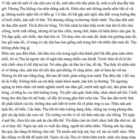
Vì lấy anh tôi mới về căn nhà xưa cũ đó, mới nằm trên tấm phản ấy, mới ra nỗi đoạ đầy bây
giờ. Nhưng Thụ không còn nhìn thẳng mặt tôi. Hình như anh không muốn nhìn bất cứ cái
gì, không muốn nghe bất cứ điều gì. Có bận, tôi bắt gặp anh ngồi câm điếc trong buồng tắm
cả buổi chiều, ánh mắt vô hồn. Tôi thương chồng và thương chính mình. Thụ đau đớn một
tôi đau đớn mười. Tôi là đứa hư hỏng. Tôi biết mình bị hãm hiếp trước bàn thờ tổ tiên nhà
chồng, trước mặt chồng, nhưng tôi lại bồn chồn, mong nhớ, thậm chí khát thèm cảm giác ấy.
Tôi đạp quẫy, nội chiến, tâm linh héo rũ. Tôi thay rèm cửa màu đỏ, khăn trải giường màu đỏ,
bao gối màu đỏ, cố trang trí căn nhà hao hao giống một trang thờ với nhiều tấm màn đỏ. Thụ
không phản ứng gì.
Đêm này qua đêm khác, khi tấm rèm cửa trong ngôi nhà thành phố bắt đầu phai màu nhức
nhối, tôi và Thụ lại ngược tàu về ngôi nhà mang nhiều oan khuất. Trước hôm đi tôi bị lên
một chiếc nhọt ở chỗ thật tai hại. Nó nằm gần cái đàn bà ê ẩm, đỏ tấy. Thụ thấy tôi nhăn nhó
tỏ vẻ thông cảm, anh bảo tôi nếu đau quá không về cũng được, anh sẽ thưa lại với mẹ.
Nhưng tôi đời nào bằng lòng, đời nào để chiếc phản trống trơn mình Thụ đêm dài. Chỗ của
tôi là ở đấy. Không hiểu sao tôi thấy mình khoẻ mạnh, háo hức lạ thường. Tôi ngượng
ngùng tự thừa nhận với mình nghiện mười sáu đám giỗ, mười một ngôi mộ, tấm phản đen
bóng, cả tiếng ho cục thét buồng trong. Tôi phê cảm giác khát cháy, nhào nhoẽ mồ hôi. Chiếc
bóng đen đúa làm tôi mê hoặc, xô đẩy tôi trong gầm thét cuộn trào. Thụ đau đáu trước thái
độ phấn khích của tôi, dường như anh biết từ trước tôi sẽ phản ứng ra sao. Nhìn mặt anh
lạnh lẽo, tôi hiểu. Cẩn thận, Thụ bắt tôi trần truồng dạng chân, chống tay trong phòng tắm,
ghé sát cặp kính cận xem xét. Tôi sướng run lên vì cử chỉ thân mật này của chồng. Từ ngày
ở quê lên, chưa khi nào anh ân cần đến thế. Tôi thầm cảm ơn chiếc nhọt, biết đâu nhờ nó, tất
cả sẽ thay đổi. Ngón tay anh ve vuốt dịu dàng, người tôi mềm nhũn. Nhưng anh dịu dàng
lâu quá, dịu dàng tôi không chịu nổi. Tôi muốn anh bóp nát, bục vỡ, tan oà chiếc nhọt. Một
lần chồng vợ đã đời để quên hết. Ngón cái của Thụ cứ chờm hỡm trước cánh cửa dang rộng