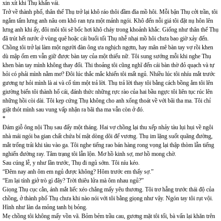
xin xít khi Thụ khấn vái.
Trở về thành phố, thân thể Thụ trở lại khô ráo thôi đầm đìa mồ hôi. Mỗi bận Thụ cởi trần, tôi
ngắm tấm lưng anh nâu om khô ran tựa một mảnh ngói. Khô đến nỗi giá tôi đặt nụ hôn lên
lưng anh khi ấy, đôi môi tôi sẽ bốc hơi khô cháy trong khoảnh khắc. Giống như thân thể Thụ
đã trút hết nước ở vùng quê hoặc cái buổi tối Thụ nhễ nhại mồ hôi chưa bao giờ xảy đến.
Chồng tôi trở lại làm một người đàn ông ưa nghịch ngợm, hay mân mê bàn tay vợ rồi khen
dù mập ốm em vẫn giữ được bàn tay của một thiếu nữ. Tôi sung sướng mỗi khi nghe Thụ
khen bàn tay mình không thay đổi. Thi thoảng tôi cũng nghĩ đến cái bàn thờ đỏ quạch và tự
hỏi có phải mình nằm mơ? Đôi lúc thắc mắc khiến tôi mất ngủ. Nhiều lúc tôi nhíu mắt trước
gương tự hỏi mình là ai và cố tìm một trả lời. Thụ trả lời thay tôi bằng cách bồng ẳm tôi lên
giường biến tôi thành hổ cái, đánh thức những rực rào của hai bầu ngực tôi liên tục rúc lên
những hồi còi dài. Tôi kẹp cứng Thụ không cho anh xổng thoát về với bãi tha ma. Tôi chỉ
giật thót mình sau vung vấp nhận ra bãi tha ma vẫn còn ở đó.
*
Đám giỗ ông nội Thụ sau đấy một tháng. Hai vợ chồng lại thu xếp nhảy tàu lụi hụi về ngôi
nhà mái ngói ba gian chất chứa bí mật dòng dõi đế vương. Thụ im lặng suốt quãng đường,
mắt trống trải khi tàu vào ga. Tôi nghe tiếng rao bán hàng rong vọng lại thập thòm lẫn tiếng
nghiến đường ray. Tâm trạng tôi lẫn lộn. Mơ hồ kinh sợ, mơ hồ mong chờ.
Sau cúng lễ, y như lần trước, Thụ đi ngủ sớm. Tôi níu kéo.
“Đêm nay anh ôm em ngủ được không? Hôm trước em thấy sợ.”
“Em lại tính giở trò gì đây? Trời thiêu lửa mà ôm nhau ngủ?”
Giọng Thụ cục cằn, ánh mắt liếc xéo chẳng mấy yêu thương. Tôi trơ hẫng trước thái độ của
chồng, ở thành phố Thụ chưa khi nào nói với tôi bằng giọng như vậy. Ngón tay tôi rụt vội.
Hình như làn da mỏng tanh bị bỏng.
Mẹ chồng tôi không mấy vồn vã. Bỏm bẻm trầu cau, gương mặt tôi tối, bà vấn lại khăn trên