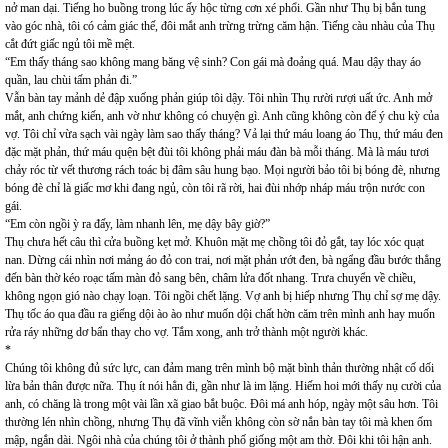
nở man dại. Tiếng ho buồng trong lúc ấy hộc từng cơn xé phổi. Gần như Thụ bị bắn tung
vào góc nhà, tôi có cảm giác thế, đôi mắt anh trừng trừng căm hận. Tiếng càu nhàu của Thụ
cắt đứt giấc ngủ tôi mề mệt.
“Em thấy tháng sao không mang băng vệ sinh? Con gái mà đoảng quá. Mau dậy thay áo
quần, lau chùi tấm phản đi.”
Vẫn bàn tay mảnh dẻ đập xuống phản giúp tôi dậy. Tôi nhìn Thụ rười rượi uất ức. Anh mở
mắt, anh chứng kiến, anh vờ như không có chuyện gì. Anh cũng không còn để ý chu kỳ của
vợ. Tôi chỉ vừa sạch vài ngày làm sao thấy tháng? Vả lại thứ máu loang áo Thụ, thứ máu đen
đặc mặt phản, thứ máu quện bệt đùi tôi không phải máu đàn bà mỗi tháng. Mà là máu tươi
chảy róc từ vết thương rách toác bị đâm sâu hung bạo. Mọi người bảo tôi bị bóng đè, nhưng
bóng đè chỉ là giấc mơ khi đang ngủ, còn tôi rã rời, hai đùi nhớp nháp máu trộn nước con
gái.
“Em còn ngồi ỳ ra đấy, làm nhanh lên, mẹ dậy bây giờ?”
Thụ chưa hết câu thì cửa buồng kẹt mở. Khuôn mặt mẹ chồng tôi đỏ gắt, tay lóc xóc quạt
nan. Dừng cái nhìn nơi mảng áo đỏ con trai, nơi mặt phản ướt đen, bà ngẩng đầu bước thẳng
đến bàn thờ kéo roạc tấm màn đỏ sang bên, châm lửa đốt nhang. Trưa chuyển về chiều,
không ngọn gió nào chạy loạn. Tôi ngồi chết lặng. Vợ anh bị hiếp nhưng Thụ chỉ sợ mẹ dậy.
Thụ tốc áo qua đầu ra giếng dội ào ào như muốn dội chất hờn căm trên mình anh hay muốn
rửa ráy những dơ bẩn thay cho vợ. Tắm xong, anh trở thành một người khác.
*
Chúng tôi không đủ sức lực, can đảm mang trên mình bộ mặt bình thản thường nhật cố dối
lừa bản thân được nữa. Thụ ít nói hẳn đi, gần như là im lặng. Hiếm hoi mới thấy nụ cười của
anh, có chăng là trong một vài lần xã giao bắt buộc. Đôi má anh hóp, ngày một sâu hơn. Tôi
thường lén nhìn chồng, nhưng Thụ đã vĩnh viễn không còn sờ nắn bàn tay tôi mà khen ốm
mập, ngắn dài. Ngôi nhà của chúng tôi ở thành phố giống một am thờ. Đôi khi tôi hận anh.