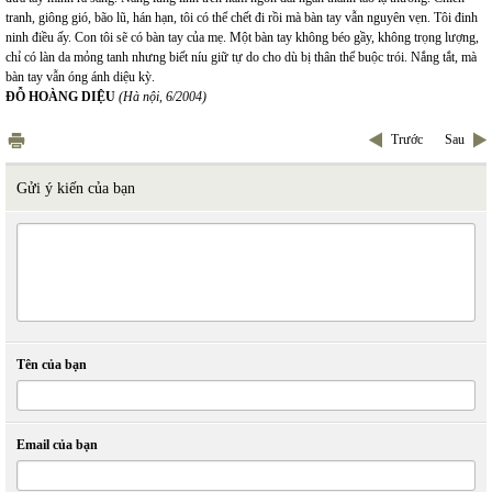
tranh, giông gió, bão lũ, hán hạn, tôi có thể chết đi rồi mà bàn tay vẫn nguyên vẹn. Tôi đinh
ninh điều ấy. Con tôi sẽ có bàn tay của mẹ. Một bàn tay không béo gầy, không trọng lượng,
chỉ có làn da mỏng tanh nhưng biết níu giữ tự do cho dù bị thân thể buộc trói. Nắng tắt, mà
bàn tay vẫn óng ánh diệu kỳ.
ĐỖ HOÀNG DIỆU
(Hà nội, 6/2004)
Trước
Sau
Gửi ý kiến của bạn
Tên của bạn
Email của bạn