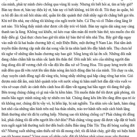
của mình, phải tự mình chèo chống qua vùng lũ xoáy. Nhưng tôi biết hỏi ai, tìm ai bây giờ?
Bàn tay thon ơi, bàn tay diệu kỳ ơi, bàn tay có biết không, trả lời tôi đi. Tôi thay áo quần, bỏ
ra bộ đồ ẩm rít mồ hôi nhàu nhĩ, quần lót đặc quánh thứ chất nhầy ngà tôi chẳng biết gọi tên.
Khi trở lên nhà, mẹ chồng tôi không còn ngồi trước hiên. Cả Thụ và cô Thắm cũng lảng lờ
nơi nào. Tôi bỗng thấy mình như được cởi dây trói vô hình. Bàn tay ngón dài sáng nay càng
thanh tao lạ lùng. Không xui khiến, nó kéo roạc tấm màn đỏ trước bàn thờ, tựa muốn cho tôi
thấy điều gì. Quả thực chưa bao giờ tôi nhìn kỹ bàn thờ tổ tiên nhà Thụ. Bây giờ đập ngay
vào mắt tôi là hai huân chương liệt sĩ, một Điện Biên, một đường 9 Nam Lào. Hai tấm ảnh
truyền thần dương cặp mắt dài dại song vẫn là tia nhìn lạnh lẽo đầy hãnh tiến. Thụ chưa kể
tôi nghe về những tấm huân chương này bao giờ. Sống lưng tôi lại ởn sốt. Những đôi mắt
đang chằm chằm hắt tia nhìn sắc lạnh lên thân thể. Đôi mắt liếc xéo của những người đàn
ông dòng dõi đế vương chết rồi vẫn đội lên đầu xứ sở Trung Hoa. Tôi quay lưng trước đôi
mắt đêm qua đã vờn rượt lên tấm thân nóng ẩm kích động đàn bà của mình. Tôi chạy ra sân,
chạy xuyên cánh đồng ngô đã vàng trĩu, bóng nhẫy những quả bắp căng rửng hạt tròn. Gió
đượm mùi đất ẩm, mùi khô quánh trộn với nước sông tù hãm miết hơi dần dật vừa vuốt ve
vừa sờ soạn chiếc áo cánh thêu cành hoa đỏ đậm vắt ngang hai bầu ngực tôi đang thở gấp.
Bên trong chúng chẳng có gì mà vẫn bị kềm hãm. Tôi muốn thân thể tôi được giải phóng, tôi
muốn bầu ngực mình núng nẩy tự nhiên reo hát. Chúng đang kêu lớn lên rằng đêm qua trí óc
tôi không mơ, chúng đã bị vầy vò, bị liếm láp, bị nát nghiền. Tia nhìn xéo sắc lạnh, hàm răng
hơi nhô của những tấm hình trên mộ bia thản nhiên, tráo trơ hãnh tiến một cách bình lặng.
Bình thường như tôi đã bị cưỡng hiếp. Nhưng sao tôi không chống cự? Phải chăng tôi đồng
loã, phải chăng tôi đã ưỡn người lên chờ đón? Phải chăng vòng quay đã được sắp đặt từ buổi
trưa ngốt ngát bất thường tuổi thơ đến buổi chiều Bảo tàng Dân Tộc Thụ đổ bóng xuống đời
tôi? Nhưng suốt những năm thiếu nữ tôi đã mong chờ, tôi đã khát cháy, giờ đây nó hiện hình
sao tôi hoang mang? Vòng quay số phận cuộc đời tôi không phải vòng quay yêu thương.