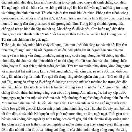
đầu, mắt nhìn đâu đâu. Làm như mẹ chồng tôi cố tình thức khuya để canh chừng con dâu.
Tôi ngó ngón cái tím bầm của mẹ chồng rồi lại ngó lên bàn thờ, vẫn ngôi mộ bằng tro nung
và những tấm hình phủ mặt. Tôi cẩn thận đi tắm trước khi lên phản. Phòng tắm tuềnh toàng
được quây chiếu lệ bởi những tàu dừa, dưới ánh trăng non vệt ra hình thù kỳ quái. Lớp trăng
non lướt mỏng đến tấm phản soi lờ mờ gương mặt Thụ. Trong bóng tối nhìn gương mặt
chồng có nét an bình đủ đầy, tôi bớt sợ. Mẹ chồng tôi đã tắt nến. Cơn buồn ngủ đến thản
nhiên, một cách thanh bình tựa như nỗi hãi sợ và thân thể tôi là hai tách biệt không liên hệ.
Tôi ríu mắt chìm ỉm vào giấc ngủ.
Thức giấc, tôi thấy mình khát cháy cổ họng. Làn môi khét khô căng rạn và mồ hôi lấm tấm
trên trán, tôi nghĩ mình bị sốt. Người tôi ơn ởn. Mặt phản ẩm rít. Ngoài sân cửa nhà mở
toang và ánh trăng vẫn đang rọi những mảng sáng cuối cùng. Đúng lúc tôi chống tay định
nhỏm dậy thì tấm màn đỏ nhúc nhích và tứ chi nặng trĩu. Từ sau tấm màn đỏ, những chiếc
bóng bay ra lũ lượt tích tụ thành mảng đen lớn. Trái tim tôi muốn nhảy dựng khỏi lồng ngực,
tôi nhắm chặt hai mắt trong kinh sợ tột cùng, nhưng vẫn cảm giác rõ rệt trước mặt khối đen
đang lẩn nhẩn về phía mình. Tựa quả đất đang nặng nề đè nghiến tấm phản. Trời ơi, tôi phải
gọi Thụ, mảng áo trắng ba lỗ chồng tôi loá rực như con mắt anh mở thao láo trong đen đặc
ám mờ. Chỉ cần khẽ nhích cánh tay là tôi có thể đụng vào Thụ nhờ anh cứu giúp. Hình như
chồng tôi còn thức, hai tròng trắng ươn ướt trừng trừng. Anh nằm ngửa, hai tay xếp trước
bụng ngay ngắn như một xác chết mở mắt. Một thoáng tôi nghĩ chồng tôi đang nhìn lên trần.
Một lúc tôi nghe hơi thở Thụ đều đều vung vãi. Làm sao anh lại có thể ngủ ngon đến vậy?
Chưa bao giờ tôi ghét cái khuôn mặt phinh phính bình lặng của Thụ như lúc này, anh bỏ mặc
tôi đơn độc, nhoài nhã. Khí quyển mỗi phút một nực nồng, rít ẩm, ngột ngạt. Thời gian như
bất tận, tôi không dám ngoái lại nhìn mảng đen đã rất gần, chỉ tích tắc nữa sẽ ập xuống mình.
Tay chân tê cứng mà lạ thay, hai con ngươi tôi mở to chưa từng thấy, sáng xuyên thủng màn
đêm, đến nỗi tôi nhìn được cả những sợi lông mi của chính mình đang vòng cung lên vầng