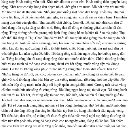
hàng mày. Khát xuống viền môi. Khát trên đồi cao vươn ưỡn. Khát xuống thảo nguyên dang
rộng. Khát như chờ đợi bóng đen nhịch nhịch, đến gần tưới nước. Mồ hôi tướp xót mi mắt.
Mồ hôi rịn rạn da thịt đùi non. Nhỏ giọt giọt xuống mặt phản đen bóng. Phản này Thụ nói
có từ lâu lắm, dễ đã bảy tám đời ngủ nghê, ăn uống, sinh con đẻ cái và khâm liệm. Tấm phản
mang quá khứ của gia đình Thụ, xa xôi, chất chồng. Còn tôi, hiện tại, một đứa con dâu đĩ
thoả đang ưỡn ngửa căng rát đón chờ. Bóng đen đã đứng ở khoảng giữa hai chân tôi tách
rộng. Từng đường nét trên gương mặt lạnh lùng không hề xa lạ hiện rõ. Sao mà giống Thụ
đến thế. Rõ ràng là Thụ. Chân Thụ đã rơi khỏi đùi tôi tự lúc nào giống thả cho tôi tự do đối
mặt bóng đè. Anh vẫn nằm nghiêng, quay hai con mắt nửa nhắm nửa mở, như muốn chứng
kiến. Lúc đôi tay quờ xuống rà rẫm, tôi biết trước chiếc bóng muốn gì, thứ mà mọi đàn bà
trên thế gian khi nằm ngữa đều biết. Tôi dang rộng chân lúc nghe tiếng ho buồng trong dội
lại. Tiếng ho càng lớn tôi càng dang rộng chân như muốn thách thức. Chính tôi cũng không
hiểu vì sao mình có thể dang chân trong lúc tứ chi bất động, muốn vùng dậy mà không
được. Cơ thể tôi không vâng phục trí não nhưng vâng phục thèm khát của cái bàn thờ.
Những tiếng ho đứt rời, cằn cộc, tiếp tục cay thét, làm như mẹ chồng tôi muốn biểu lộ ganh
ghét với chỗ tôi đang nằm. Hai bàn tay thả xuống mạnh bạo, riết róng, hơi thở dập dồn. Nó
luồn sâu bóp từng mạch máu chảy sôi huyết quản con gái đôi mươi. Gương mặt sà sát vùng
cổ như muốn hút sức sống tôi căng rứng. Rồi lồng ngực bỏng rát, tôi vỡ vụn. Nó đang banh
trái tim tôi ra. Tôi hét, tôi vùng vẫy, tôi van xin, hổn hển, oằn oại rên rỉ. Ông muốn gì ở tôi.
Tôi biết phận dâu con, tôi sẽ làm tròn bổn phận. Mỗi năm tôi sẽ làm cơm cúng mười sáu đám
giỗ. Tôi sẽ dọn sạch thung lũng mồ mả, sẽ lau bóng nhoáng bàn thờ. Sẽ sinh mười một đứa
cháu trai cho ông. Bóng đen tảng lờ. Hai bàn tay bạo lực hung hãn khoét sâu, ngoáy vòng.
Tôi điên đảo, đau đớn, nộ cuồng rồi tôi cười gằn thỏa mãn với ý nghĩ mẹ chồng tôi cũng đã
nằm trên tấm phản này cũng đã dang chân cho nó ngoáy vòng. Sáng tối lẫn lộn. Tôi nhắm
mắt cho trăm đời dòng dõi đế vương quần thảo, cho đến lúc đỉnh đầu nhức buốt, tôi bật nức