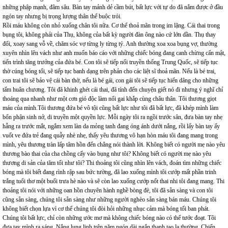
những phập mạnh, đâm sâu. Bàn tay mảnh dẻ cầm bút, bất lực với tự do đã nắm được ở đầu
ngón tay nhưng bị trọng lượng thân thể buộc trói.
Rồi máu không còn nhỏ xuống chân tôi nữa. Cơ thể thoả mãn trong im lặng. Cái thai trong
bụng tôi, không phải của Thụ, không của bất kỳ người đàn ông nào cứ lớn dần. Thụ thay
đổi, xoay sang vỗ về, chăm sóc vợ từng ly từng tý. Anh thường xoa xoa bụng vợ, thường
xuyên nhìn lên vách như anh muốn báo cáo với những chiếc bóng đang canh chừng cẩn mật,
tiến trình tăng trưởng của đứa bé. Con tôi sẽ tiếp nối truyền thống Trung Quốc, sẽ tiếp tục
thờ cúng bóng tối, sẽ tiếp tục banh dạng trên phản cho các liệt sĩ thoả mãn. Nếu là bé trai,
con trai tôi sẽ bảo vệ cái bàn thờ, nếu là bé gái, con gái tôi sẽ tiếp tục hiến dâng cho những
tấm huân chương. Tôi đã khinh ghét cái thai, đã tính đến chuyện giết nó đi nhưng ý nghĩ chỉ
thoáng qua nhanh như một cơn gió độc làm nổi gai khắp cùng châu thân. Tôi thương giọt
máu của mình.Tôi thương đứa bé vô tội cũng bất lực như tôi đã bất lực, đã khép mình làm
bổn phận sinh nở, di truyền một quyền lực. Mỗi ngày tôi ra ngồi trước sân, đưa bàn tay nhẹ
hẫng ra trước mắt, ngắm xem làn da mỏng tanh đang óng ánh dưới nắng, rồi lấy bàn tay ấy
vuốt ve đứa trẻ đang quẫy nhè nhẹ, thấy yêu thương vô hạn hòn máu tôi đang mang trong
mình, yêu thương tràn lấp tâm hồn đến chẳng nói thành lời. Không biết có người mẹ nào yêu
thương bào thai của cha chồng cấy vào bụng như tôi? Không biết có người mẹ nào yêu
thương di sản của tăm tối như tôi? Thi thoảng tôi cũng nhìn lên vách, đoán tìm những chiếc
bóng mà tôi biết đang rình rập sau bức tường, đã lao xuống mình tôi cướp mất phần trinh
trắng tuổi thơ một buổi trưa hè nào và sẽ còn lao xuống cướp nốt thai nhi tôi đang mang. Thi
thoảng tôi nói với những oan hồn chuyên hành nghề bòng đè, tôi đã sẵn sàng và con tôi
cũng sẵn sàng, chúng tôi sẵn sàng như những người nghèo sẵn sàng bán máu. Chúng tôi
không biết chọn lựa vì cơ thể chúng tôi đòi hỏi những nhục cảm mà bóng tối ban phát.
Chúng tôi bất lực, chỉ còn những ước mơ mà không chiếc bóng nào có thể tước đoạt. Tôi
đưa tay mình ra sáng. Nắng lung linh trên năm ngón dài ngắn thanh tao lạ thường. Chiến