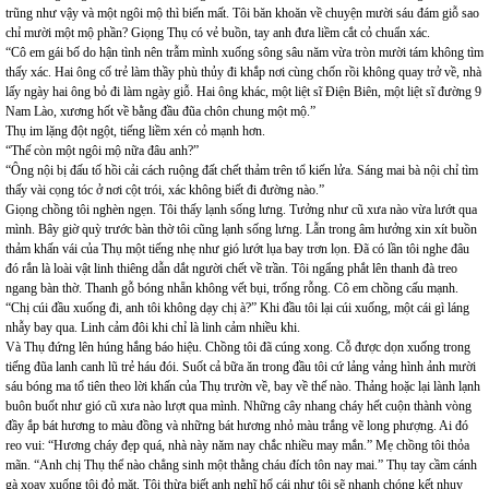
trũng như vậy và một ngôi mộ thì biến mất. Tôi băn khoăn về chuyện mười sáu đám giỗ sao
chỉ mười một mộ phần? Giọng Thụ có vẻ buồn, tay anh đưa liềm cắt cỏ chuẩn xác.
“Cô em gái bố do hận tình nên trẫm mình xuống sông sâu năm vừa tròn mười tám không tìm
thấy xác. Hai ông cố trẻ làm thầy phù thủy đi khắp nơi cùng chốn rồi không quay trở về, nhà
lấy ngày hai ông bỏ đi làm ngày giỗ. Hai ông khác, một liệt sĩ Điện Biên, một liệt sĩ đường 9
Nam Lào, xương hốt về bằng đầu đũa chôn chung một mộ.”
Thụ im lặng đột ngột, tiếng liềm xén cỏ mạnh hơn.
“Thế còn một ngôi mộ nữa đâu anh?”
“Ông nội bị đấu tố hồi cải cách ruộng đất chết thảm trên tổ kiến lửa. Sáng mai bà nội chỉ tìm
thấy vài cọng tóc ở nơi cột trói, xác không biết đi đường nào.”
Giọng chồng tôi nghèn ngẹn. Tôi thấy lạnh sống lưng. Tưởng như cũ xưa nào vừa lướt qua
mình. Bây giờ quỳ trước bàn thờ tôi cũng lạnh sống lưng. Lẫn trong âm hưởng xin xít buồn
thảm khấn vái của Thụ một tiếng nhẹ như gió lướt lụa bay trơn lọn. Đã có lần tôi nghe đâu
đó rắn là loài vật linh thiêng dẫn dắt người chết về trần. Tôi ngẩng phắt lên thanh đà treo
ngang bàn thờ. Thanh gỗ bóng nhẵn không vết bụi, trống rỗng. Cô em chồng cấu mạnh.
“Chị cúi đầu xuống đi, anh tôi không dạy chị à?” Khi đầu tôi lại cúi xuống, một cái gì láng
nhẫy bay qua. Linh cảm đôi khi chỉ là linh cảm nhiều khi.
Và Thụ đứng lên húng hắng báo hiệu. Chồng tôi đã cúng xong. Cỗ được dọn xuống trong
tiếng đũa lanh canh lũ trẻ háu đói. Suốt cả bữa ăn trong đầu tôi cứ lảng vảng hình ảnh mười
sáu bóng ma tổ tiên theo lời khấn của Thụ trườn về, bay về thế nào. Thảng hoặc lại lành lạnh
buôn buốt như gió cũ xưa nào lượt qua mình. Những cây nhang cháy hết cuộn thành vòng
đầy ắp bát hương to màu đồng và những bát hương nhỏ màu trắng vẽ long phượng. Ai đó
reo vui: “Hương cháy đẹp quá, nhà này năm nay chắc nhiều may mắn.” Mẹ chồng tôi thỏa
mãn. “Anh chị Thụ thể nào chẳng sinh một thằng cháu đích tôn nay mai.” Thụ tay cầm cánh
gà xoay xuống tôi đỏ mặt. Tôi thừa biết anh nghĩ hổ cái như tôi sẽ nhanh chóng kết nhuỵ