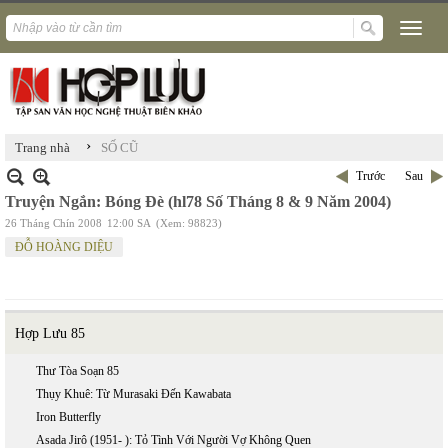
›
Trang nhà
SỐ CŨ
Trước
Sau
Truyện Ngắn: Bóng Đè (hl78 Số Tháng 8 & 9 Năm 2004)
26 Tháng Chín 2008
12:00 SA
(Xem: 98823)
ĐỖ HOÀNG DIỆU
Hợp Lưu 85
Thư Tòa Soạn 85
Thụy Khuê: Từ Murasaki Đến Kawabata
Iron Butterfly
Asada Jirô (1951- ): Tỏ Tình Với Người Vợ Không Quen