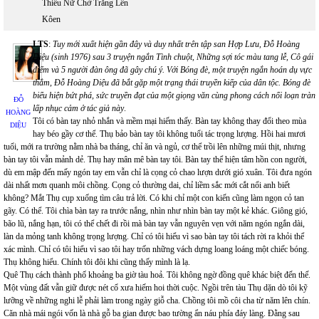
Thiếu Nữ Chờ Trăng Lên
Kôen
LTS
:
Tuy mới xuất hiện gần đây và duy nhất trên tập san Hợp Lưu, Đỗ Hoàng
Diệu (sinh 1976) sau 3 truyện ngắn Tình chuột, Những sợi tóc màu tang lễ, Cô gái
điếm và 5 người đàn ông đã gây chú ý. Với Bóng đè, một truyện ngắn hoán dụ vực
thẳm, Đỗ Hoàng Diệu đã bắt gặp một trạng thái truyền kiếp của dân tộc. Bóng đè
biểu hiện bứt phá, sức truyền đạt của một giọng văn cùng phong cách nổi loạn tràn
ĐỖ
lấp nhục cảm ở tác giả này
.
HOÀNG
Tôi có bàn tay nhỏ nhắn và mềm mại hiếm thấy. Bàn tay không thay đổi theo mùa
DIỆU
hay béo gầy cơ thể. Thụ bảo bàn tay tôi không tuổi tác trọng lượng. Hồi hai mươi
tuổi, mới ra trường nằm nhà ba tháng, chỉ ăn và ngủ, cơ thể trồi lên những múi thịt, nhưng
bàn tay tôi vẫn mảnh dẻ. Thụ hay mân mê bàn tay tôi. Bàn tay thể hiện tâm hồn con người,
dù em mập đến mấy ngón tay em vẫn chỉ là cọng cỏ chao lượn dưới gió xuân. Tôi đưa ngón
dài nhất mơn quanh môi chồng. Cọng cỏ thường dai, chỉ liềm sắc mới cắt nổi anh biết
không? Mắt Thụ cụp xuống tìm câu trả lời. Có khi chỉ một con kiến cũng làm ngọn cỏ tan
gãy. Có thể. Tôi chìa bàn tay ra trước nắng, nhìn như nhìn bàn tay một kẻ khác. Giông gió,
bão lũ, nắng hạn, tôi có thể chết đi rồi mà bàn tay vẫn nguyên vẹn với năm ngón ngắn dài,
làn da mỏng tanh không trọng lượng. Chỉ có tôi hiểu vì sao bàn tay tôi tách rời ra khỏi thể
xác mình. Chỉ có tôi hiểu vì sao tôi hay trốn những vách dựng loang loáng một chiếc bóng.
Thụ không hiểu. Chính tôi đôi khi cũng thấy mình là lạ.
Quê Thụ cách thành phố khoảng ba giờ tàu hoả. Tôi không ngờ đồng quê khác biệt đến thế.
Một vùng đất vẫn giữ được nét cổ xưa hiếm hoi thời cuộc. Ngồi trên tàu Thụ dặn dò tôi kỹ
lưỡng về những nghi lễ phải làm trong ngày giỗ cha. Chồng tôi mồ côi cha từ năm lên chín.
Căn nhà mái ngói vốn là nhà gỗ ba gian được bao tường ẩn náu phía đáy làng. Đằng sau