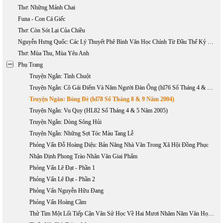
Thơ: Những Mảnh Chai
Funa - Con Cá Giếc
Thơ: Còn Sót Lại Của Chiều
Nguyễn Hưng Quốc: Các Lý Thuyết Phê Bình Văn Học Chính Từ Đầu Thế Kỷ 20 Đến Nay (phần 1)
Thơ: Mùa Thu, Mùa Yêu Anh
Phụ Trang
Truyện Ngắn: Tình Chuột
Truyện Ngắn: Cô Gái Điếm Và Năm Người Đàn Ông (hl76 Số Tháng 4 & 5 Năm 2004)
Truyện Ngắn: Bóng Đè (hl78 Số Tháng 8 & 9 Năm 2004)
Truyện Ngắn: Vu Quy (HL82 Số Tháng 4 & 5 Năm 2005)
Truyện Ngắn: Dòng Sông Hủi
Truyện Ngắn: Những Sợi Tóc Màu Tang Lễ
Phỏng Vấn Đỗ Hoàng Diệu: Bản Năng Nhà Văn Trong Xã Hội Đồng Phục
Nhận Định Phong Trào Nhân Văn Giai Phẩm
Phỏng Vấn Lê Đạt - Phần 1
Phỏng Vấn Lê Đạt - Phần 2
Phỏng Vấn Nguyễn Hữu Đang
Phỏng Vấn Hoàng Cầm
Thử Tìm Một Lối Tiếp Cận Văn Sử Học Về Hai Mươi Nhăm Năm Văn Học Việt Nam Hải Ngoại 1975 - 2000