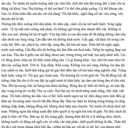
ẩm sâu. Tự nhiên tôi muốn buông một câu chửi thề, chửi thề một lần trong đời. Cánh cửa tự
động cài khoá. Sao Thụ không cứ thế mà làm? Cứ thế cắm phập xuống. Cứ thế khoan sâu.
Sao cứ chờm hỡm đấy mà dịu với chả dàng? Tôi bật khóc, nghĩ rằng nỗ lực cứu sông, cứu
thuyền thế là hết.
Nhưng khi đêm xuống trên tấm phản, tôi nằm sấp, cánh cửa lại mở tanh bành. Sông ngập
nước. Tỳ ép mắt mũi xuống mặt phản, tôi không ngờ bóng đen nhanh đến vậy. Không rà
rẫm xoa xuê, không hít hà rờ ngửi. Vừa kịp hiện ra sau tấm màn đỏ đã thẳng thừng cắm trên
cắm dưới vào lòng sông. Lần đầu tiên tôi không khát nước. Gẫy gập, cắt khúc tôi trong cơn
xoáy liệt. Bốc cao, phịch hạ, chèn lấp, tọng đầy, thả hút mê man. Thân thể tôi ngầy ngậy,
nước tràn miệng. Lần đầu tiên tôi hưởng thú đau đớn mà thoả mãn. Tiếng ho ngừng lặng sau
cao trào. Thụ ấm ớ giữa cơn mê lãng nhoẹt nào, trừng trừng mở mắt, bọt mép nhoè môi. Lúc
cử động được chân tay tôi thấy mình hẫng nhẹ. Có gì khang khác. Sực nhớ tới mụn nhọt tôi
đưa tay xuống dưới. Trời ơi. Xẹp nhép. Khô cong. Không còn mủ vàng, không còn đau tấy.
Lao mình ra sân, dưới ánh trăng già tôi gào thét điên dại với hai hàm răng nghiến chặt. Trăng
lạnh tanh, vàng võ. Tôi quỵ gục hoàn toàn. Tôi thương tôi và tôi ghét tôi. Tôi đã đồng loã, đã
kiễng chân lên rên rỉ rồi sau đấy lại nghĩ mình bị hãm hiếp, lại căm oán bóng đen tổ tiên nhà
Thụ. Rồi lại mong chờ, lại hứng háo thèm thuồng. Bóng đen ấy hiểu tôi thích gì, nó tràn lấp
dục vọng trong tôi và đẩy Thụ xa cách. Hai bàn tay tôi dưới trăng xanh trắng, bấu chặt, xiết
nhau. Tôi hiểu những ám dấu của cơ thể, hiểu mười ngón tay kỳ diệu đang mưu tính điều gì.
Bàn tay da mỏng tanh của tôi bắt đầu động đậy. Bàn tay diệu kỳ không trọng lượng và cũng
không chấp nhận, không đồng loã, không thoả hiệp mọi chuyện. Nó muốn tôi thoát khỏi mê
man. Những ngón dài trắng xanh đầy kiên quyết tỳ ép ngòi bút trên tờ giấy. Nó thúc bách tôi
phải ly hôn với Thụ. Bàn tay ký lên trang giấy, nhưng thân thể tôi ù lỳ không nhúc nhích,
không muốn cử động mà ngồi yên vít chắc vào mặt phản, nhất quyết không đi đâu. Thân thể
tôi đã u mê trong nhang khói bấy lâu, cưỡng lại bàn tay với tất cả sức lực của nhung nhớ