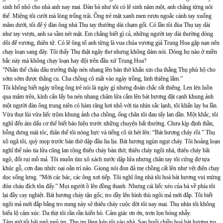
sinh hổ nhỏ cho nhà anh nay mai. Đàn bà như tôi có lẽ sinh năm một, anh chẳng từng nói
thế. Miệng tôi cười mà lòng trống trải. Ông trẻ mặt xanh men rượu ngoắc cánh tay xuống
mâm dưới, tôi để ý đàn ông nhà Thụ tay thường dài chạm gối. Có lần tôi đùa Thụ tay dài
như tay vượn, anh sa sầm nét mặt. Em chẳng biết gì cả, những người tay dài thường dòng
dõi đế vương, thiên tử. Có lẽ ông tổ anh từng là vua chúa vương giả Trung Hoa gặp nạn nên
chạy loạn sang đây. Tôi thấy Thụ thật ngây thơ nhưng không dám nói. Dòng họ nào ở miền
bắc này mà không chạy loạn hay đội trên đầu xứ Trung Hoa?
“Nhân thể cháu dâu trưởng thắp nén nhang lên bàn thờ khấn xin cha thằng Thụ phù hộ cho
sớm sớm được thằng cu. Cha chồng cô mất vào ngày trồng, linh thiêng lắm.”
Tôi không biết ngày trồng ông trẻ nói là ngày gì nhưng đoán chắc rất thiêng. Len lén luồn
qua mâm trên, kính cẩn lấy ba nén nhang châm lửa cắm lên bát hương đặt cạnh khung ảnh
một người đàn ông trung niên có hàm răng hơi nhô với tia nhìn sắc lạnh, tôi khấn lạy ba lần.
Vừa thụt lùi vừa liếc trộm khung ảnh cha chồng, ống chân tôi đau tấy lan dần. Một khắc, tôi
nghĩ đến ám dấu cơ thể biết báo hiệu trước những chuyện bất thường. Chưa kịp định thần,
bỗng dưng mái tóc, thân thể tôi nóng hực và tiếng cô út hét lên: “Bát hương cháy rồi.” Thụ
xô ngã tôi, quỳ mọp trước bàn thờ dập đầu lia lịa. Bát hương ngùn ngụt cháy. Tôi hoảng loạn
nghĩ thế nào tia lửa cũng lan rộng thiêu cháy bàn thờ, thiêu cháy ngôi nhà, thiêu cháy bãi
ngô, đốt rụi mồ mả. Tôi muốn tìm xô xách nước dập lửa nhưng chân tay tôi cứng đơ tựa
khúc gỗ, cơn đau nhức oại oằn trí não. Giọng nói đon đả mẹ chồng cất lên như vệt điện chạy
dọc sống lưng. “Mời các bác, các ông xơi tiếp. Tôi nghĩ ông nhà tôi hoá bát hương vui mừng
đón cháu đích tôn đấy.” Mọi người ồ lên đồng thanh. Nhưng cái liếc xéo của bà về phía tôi
lại đầy cay nghiệt. Bát hương cháy tận gốc, tro dầy lên hình thù ngôi mả mới đắp. Tôi biết
ngôi mả mới đắp bằng tro nung này sẽ thiêu cháy cuộc đời tôi nay mai. Thụ nhìn tôi không
biểu lộ cảm xúc. Da thịt tôi rần rần kiến bò. Cảm giác ơn ớn, trơn lọn bóng nhẫy.
Tám giờ tối bãi ngô ngủ im. Thụ im lặng kéo tôi vào nhà. Sau buổi chiều hoá bát hương tro