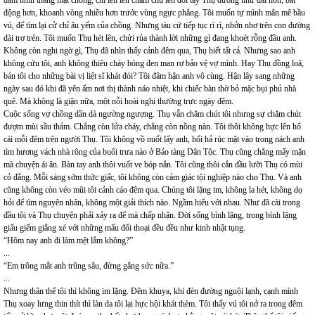
dám nhìn thẳng mặt chồng, chỉ len lén chăm chú lên đôi tay Thụ dường như dài hơn, bất
động hơn, khoanh vòng nhiều hơn trước vùng ngực phẳng. Tôi muốn tự mình mân mê bầu
vú, để tìm lại cử chỉ âu yếm của chồng. Nhưng tàu cứ tiếp tục rì rì, nhởn nhơ trên con đường
dài trơ trẻn. Tôi muốn Thụ hét lên, chửi rủa thành lời những gì đang khoét rỗng đầu anh.
Không còn nghi ngờ gì, Thụ đã nhìn thấy cảnh đêm qua, Thụ biết tất cả. Nhưng sao anh
không cứu tôi, anh không thiêu cháy bóng đen man rợ bảo vệ vợ mình. Hay Thụ đồng loã,
bán tôi cho những bài vị liệt sĩ khát đói? Tôi đâm hận anh vô cùng. Hận lây sang những
ngày sau đó khi đã yên ấm nơi thị thành náo nhiệt, khi chiếc bàn thờ bỏ mặc bụi phủ nhà
quê. Mà không là giận nữa, một nỗi hoài nghi thường trực ngày đêm.
Cuộc sống vợ chồng dần dà ngường ngượng. Thụ vẫn chăm chút tôi nhưng sự chăm chút
đượm mùi sầu thảm. Chẳng còn lửa cháy, chẳng còn nồng nàn. Tôi thôi không hực lên hổ
cái mỗi đêm trên người Thụ. Tôi không vồ nuốt lấy anh, hối hả rúc mặt vào trong nách anh
tìm hương vách nhà rông của buổi trưa nào ở Bảo tàng Dân Tộc. Thụ cũng chẳng mấy mặn
mà chuyện ái ân. Bàn tay anh thôi vuốt ve bóp nắn. Tôi cũng thôi cắn đầu lưỡi Thụ có mùi
cỏ đắng. Mỗi sáng sớm thức giấc, tôi không còn cảm giác tội nghiệp nào cho Thụ. Và anh
cũng không còn véo mũi tôi cảnh cáo đêm qua. Chúng tôi lặng im, không la hét, không dọ
hỏi để tìm nguyên nhân, không một giải thích nào. Ngầm hiểu với nhau. Như đã cài trong
đầu tôi và Thụ chuyện phải xảy ra để mà chấp nhận. Đời sống bình lặng, trong bình lặng
giấu giếm giằng xé với những mẩu đối thoại đều đều như kinh nhật tụng.
“Hôm nay anh đi làm mệt lắm không?”
...
“Em trông mắt anh trũng sâu, đừng gắng sức nữa.”
...
Nhưng thân thể tôi thì không im lặng. Đêm khuya, khi đèn đường nguội lạnh, cạnh mình
Thụ xoay lưng thin thít thì làn da tôi lại hực hội khát thèm. Tôi thấy vú tôi nở ra trong đêm