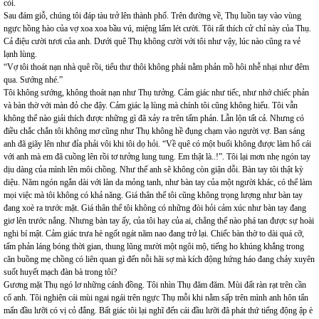
còi.
Sau đám giỗ, chúng tôi đáp tàu trở lên thành phố. Trên đường về, Thụ luồn tay vào vùng
ngực hồng hào của vợ xoa xoa bầu vú, miệng lấm lét cười. Tôi rất thích cử chỉ này của Thụ.
Cả điệu cười tươi của anh. Dưới quê Thụ không cười với tôi như vậy, lúc nào cũng ra vẻ
lạnh lùng.
“Vợ tôi thoát nạn nhà quê rồi, tiểu thư thôi không phải nằm phản mồ hôi nhễ nhại như đêm
qua. Sướng nhé.”
Tôi không sướng, không thoát nạn như Thụ tưởng. Cảm giác như tiếc, như nhớ chiếc phản
và bàn thờ với màn đỏ che đậy. Cảm giác lạ lùng mà chính tôi cũng không hiểu. Tôi vẫn
không thể nào giải thích được những gì đã xảy ra trên tấm phản. Lẫn lộn tất cả. Nhưng có
điều chắc chắn tôi không mơ cũng như Thụ không hề đụng chạm vào người vợ. Ban sáng
anh đã giãy lên như đỉa phải vôi khi tôi dọ hỏi. “Về quê có một buổi không được làm hổ cái
với anh mà em đã cuồng lên rồi tơ tưởng lung tung. Em thật là..!”. Tôi lại mơn nhẹ ngón tay
dịu dàng của mình lên môi chồng. Như thế anh sẽ không còn giận dỗi. Bàn tay tôi thật kỳ
diệu. Năm ngón ngắn dài với làn da mỏng tanh, như bàn tay của một người khác, có thể làm
mọi việc mà tôi không có khả năng. Giá thân thể tôi cũng không trọng lượng như bàn tay
đang xoè ra trước mặt. Giá thân thể tôi không có những đòi hỏi cảm xúc như bàn tay đang
giơ lên trước nắng. Nhưng bàn tay ấy, của tôi hay của ai, chẳng thể nào phá tan được sự hoài
nghi bí mật. Cảm giác trưa hè ngốt ngát năm nao đang trở lại. Chiếc bàn thờ to dài quá cỡ,
tấm phản láng bóng thời gian, thung lũng mười một ngôi mộ, tiếng ho khúng khắng trong
căn buồng mẹ chồng có liên quan gì đến nỗi hãi sợ mà kích động hứng háo đang chảy xuyên
suốt huyết mạch đàn bà trong tôi?
Gương mặt Thụ ngó lơ những cánh đồng. Tôi nhìn Thụ đăm đăm. Mùi đất ràn rạt trên cần
cổ anh. Tôi nghiện cái mùi ngai ngái trên ngực Thụ mỗi khi nằm sấp trên mình anh hôn tẩn
mẩn đầu lưỡi có vị cỏ đắng. Bất giác tôi lại nghĩ đến cái đầu lưỡi đã phát thứ tiếng động ập è