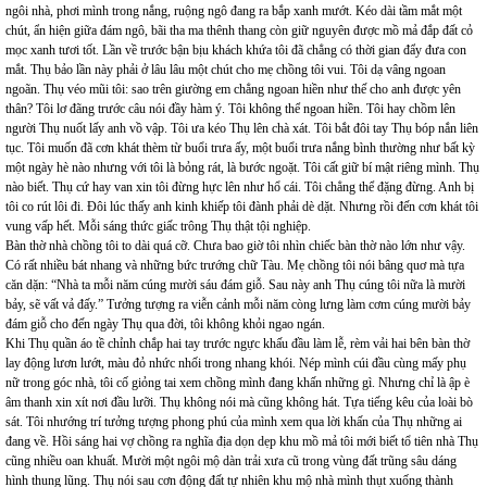
ngôi nhà, phơi mình trong nắng, ruộng ngô đang ra bắp xanh mướt. Kéo dài tầm mắt một
chút, ẩn hiện giữa đám ngô, bãi tha ma thênh thang còn giữ nguyên được mồ mả đắp đất cỏ
mọc xanh tươi tốt. Lần về trước bận bịu khách khứa tôi đã chẳng có thời gian đẩy đưa con
mắt. Thụ bảo lần này phải ở lâu lâu một chút cho mẹ chồng tôi vui. Tôi dạ vâng ngoan
ngoãn. Thụ véo mũi tôi: sao trên giường em chẳng ngoan hiền như thế cho anh được yên
thân? Tôi lơ đãng trước câu nói đầy hàm ý. Tôi không thể ngoan hiền. Tôi hay chồm lên
người Thụ nuốt lấy anh vồ vập. Tôi ưa kéo Thụ lên chà xát. Tôi bắt đôi tay Thụ bóp nắn liên
tục. Tôi muốn đã cơn khát thèm từ buổi trưa ấy, một buổi trưa nắng bình thường như bất kỳ
một ngày hè nào nhưng với tôi là bỏng rát, là bước ngoặt. Tôi cất giữ bí mật riêng mình. Thụ
nào biết. Thụ cứ hay van xin tôi đừng hực lên như hổ cái. Tôi chẳng thể đặng đừng. Anh bị
tôi co rút lôi đi. Đôi lúc thấy anh kinh khiếp tôi đành phải dè dặt. Nhưng rồi đến cơn khát tôi
vung vấp hết. Mỗi sáng thức giấc trông Thụ thật tội nghiệp.
Bàn thờ nhà chồng tôi to dài quá cỡ. Chưa bao giờ tôi nhìn chiếc bàn thờ nào lớn như vậy.
Có rất nhiều bát nhang và những bức trướng chữ Tàu. Mẹ chồng tôi nói bâng quơ mà tựa
căn dặn: “Nhà ta mỗi năm cúng mười sáu đám giỗ. Sau này anh Thụ cúng tôi nữa là mười
bảy, sẽ vất vả đấy.” Tưởng tượng ra viễn cảnh mỗi năm còng lưng làm cơm cúng mười bảy
đám giỗ cho đến ngày Thụ qua đời, tôi không khỏi ngao ngán.
Khi Thụ quần áo tề chỉnh chắp hai tay trước ngực khấu đầu làm lễ, rèm vải hai bên bàn thờ
lay động lươn lướt, màu đỏ nhức nhối trong nhang khói. Nép mình cúi đầu cùng mấy phụ
nữ trong góc nhà, tôi cố giỏng tai xem chồng mình đang khấn những gì. Nhưng chỉ là ập è
âm thanh xin xít nơi đầu lưỡi. Thụ không nói mà cũng không hát. Tựa tiếng kêu của loài bò
sát. Tôi nhướng trí tưởng tượng phong phú của mình xem qua lời khấn của Thụ những ai
đang về. Hồi sáng hai vợ chồng ra nghĩa địa dọn dẹp khu mồ mả tôi mới biết tổ tiên nhà Thụ
cũng nhiều oan khuất. Mười một ngôi mộ dàn trải xưa cũ trong vùng đất trũng sâu dáng
hình thung lũng. Thụ nói sau cơn động đất tự nhiên khu mộ nhà mình thụt xuống thành