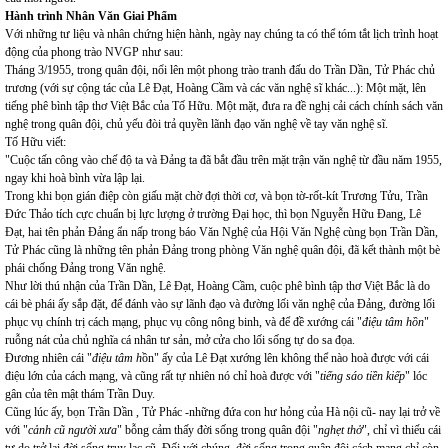
Hành trình Nhân Văn Giai Phẩm
Với những tư liệu và nhân chứng hiện hành, ngày nay chúng ta có thể tóm tắt lịch trình hoạt
động của phong trào NVGP như sau:
Tháng 3/1955, trong quân đội, nổi lên một phong trào tranh đấu do Trần Dần, Tử Phác chủ
trương (với sự cộng tác của Lê Đạt, Hoàng Cầm và các văn nghệ sĩ khác...): Một mặt, lên
tiếng phê bình tập thơ Việt Bắc của Tố Hữu. Một mặt, đưa ra đề nghị cải cách chính sách văn
nghệ trong quân đội, chủ yếu đòi trả quyền lãnh đạo văn nghệ về tay văn nghệ sĩ.
Tố Hữu viết:
"Cuộc tấn công vào chế độ ta và Đảng ta đã bắt đầu trên mặt trận văn nghệ từ đầu năm 1955,
ngay khi hoà bình vừa lập lại.
Trong khi bọn gián điệp còn giấu mặt chờ đợi thời cơ, và bọn tờ-rốt-kít Trương Tửu, Trần
Đức Thảo tích cực chuẩn bị lực lượng ở trường Đại học, thì bọn Nguyễn Hữu Đang, Lê
Đạt, hai tên phản Đảng ẩn nấp trong báo Văn Nghệ của Hội Văn Nghệ cùng bọn Trần Dần,
Tử Phác cũng là những tên phản Đảng trong phòng Văn nghệ quân đội, đã kết thành một bè
phái chống Đảng trong Văn nghệ.
Như lời thú nhận của Trần Dần, Lê Đạt, Hoàng Cầm, cuộc phê bình tập thơ Việt Bắc là do
cái bè phái ấy sắp đặt, để đánh vào sự lãnh đạo và đường lối văn nghệ của Đảng, đường lối
phục vụ chính trị cách mạng, phục vụ công nông binh, và để đề xướng cái "
điệu tâm hồn
"
ruỗng nát của chủ nghĩa cá nhân tư sản, mở cửa cho lối sống tự do sa đọa.
Đương nhiên cái "
điệu tâm h
ồn" ấy của Lê Đạt xướng lên không thể nào hoà được với cái
điệu lớn của cách mạng, và cũng rất tự nhiên nó chỉ hoà được với "
tiếng sáo tiền kiếp
" lóc
gân của tên mật thám Trần Duy.
Cũng lúc ấy, bọn Trần Dần , Tử Phác -những đứa con hư hỏng của Hà nội cũ- nay lại trở về
với "
cảnh cũ người xưa
" bỗng cảm thấy đời sống trong quân đội "
nghẹt thở
", chỉ vì thiếu cái