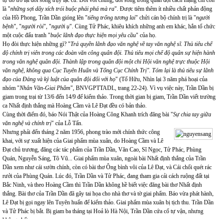
tự do trở lại đời sống trụy lạc cũ. Đối với chúng, đời sống trong quân đội cách mạng chỉ còn
là "
những sợi dây xích trói buộc phải phá mà ra
". Được tiêm thêm ít nhiều chất phản động
của Hồ Phong, Trần Dần gióng lên "
tiếng trống tương lai
" chửi cán bộ chính trị là "
người
bệnh
", "
người ròi
", "
người ụ
". Cùng Tử Phác, khiêu khích những anh em khác, hắn tổ chức
một cuộc đấu tranh "
buộc lãnh đạo thực hiện mọi yêu cầu
" của họ.
Họ đòi thực hiện những gì? "
Trả quyền lãnh đạo văn nghệ về tay văn nghệ sĩ. Thủ tiêu chế
độ chính trị viên trong các đoàn văn công quân đội. Thủ tiêu mọi chế độ quân sự hiện hành
trong văn nghệ quân đội. Thành lập trong quân đội một chi Hội văn nghệ trực thuộc Hội
văn nghệ, không qua Cục Tuyên Huấn và Tổng Cục Chính Trị". Tóm lại là thủ tiêu sự lãnh
đạo của Đảng và kỷ luật của quân đội đối với họ
" (Tố Hữu, Nhìn lại 3 năm phá hoại của
nhóm "
Nhân Văn-Giai Phẩm
", BNVGPTTADL, trang 22-24). Vì vụ việc này, Trần Dần bị
giam trong trại từ 13/6 đến 14/9 để kiểm thảo. Trong thời gian bị giam, Trần Dần viết trường
ca Nhất định thắng mà Hoàng Cầm và Lê Đạt đều có bản thảo.
Cùng thời điểm đó, báo Nói Thật của Hoàng Công Khanh trích đăng bài "
Sự chia tay giữa
văn nghệ và chính trị
" của Lỗ Tấn.
Nhưng phải đến tháng 2 năm 1956, phong trào mới chính thức công
khai, với sự xuất hiện của Giai phẩm mùa xuân, do Hoàng Cầm và Lê
Đạt chủ trương, đăng các tác phẩm của Trần Dần, Văn Cao, Sĩ Ngọc, Tử Phác, Phùng
Quán, Nguyễn Sáng, Tô Vũ... Giai phẩm mùa xuân, ngoài bài Nhất định thắng của Trần
Dần xem như cái sườn chính, còn có bài thơ Ông bình vôi của Lê Đạt, và Cái chổi quét rác
rưởi của Phùng Quán. Lúc đó, Trần Dần và Tử Phác, đang tham gia cải cách ruộng đất tại
Bắc Ninh, và theo Hoàng Cầm thì Trần Dần không hề biết việc đăng bài thơ Nhất định
thắng. Bài thơ của Trần Dần đã gây tai họa cho nhà thơ và tờ giai phẩm. Báo vừa phát hành,
Lê Đạt bị gọi ngay lên Tuyên huấn để kiểm thảo. Giai phẩm mùa xuân bị tịch thu. Trần Dần
và Tử Phác bị bắt. Bị giam ba tháng tại Hoả lò Hà Nội, Trần Dần cứa cổ tự vận, nhưng