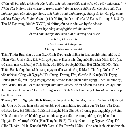
Châu viết bài Mậu Dịch, tôi góp ý, vẽ tranh một người đẽo chân cho vừa giày mậu dịch. (...)
Nhân Văn bị đóng cửa nhưng tư tưởng Nhân Văn, tư tưởng chống đối vẫn chưa hết. Sau
một thời gian các báo ngớt đánh, tình hình trở lại bình thường, chúng tôi lại vẫn gặp nhau
đả kích Đảng, cho là độc đoán
". (trích Những lời "tự thú" của Lê Đạt, sđd, trang 318, 319).
Thơ Lê Đạt trong thời kỳ NVGP, có những câu đã in sâu vào ký ức dân tộc:
Đem bục công an đặt giữa trái tim người
Bắt tình cảm ngược xuôi theo luật đi đường nhà nước
Có những lời lẽ tiên tri:
Lịch sử muôn đời duyệt lại
Không ai lừa được cuộc đời
Trần Thiếu Bảo
, chủ trương Nxb Minh Đức, trách nhiệm ấn loát và phát hành những tờ
Nhân Văn, Giai Phẩm, Đất Mới, quê quán ở Thái Bình. Ông mở hiệu sách Minh Đức (sau
trở thành nhà xuất bản) ở Thái Bình, đến 1954, rời về phố Phan Bội Châu, Hà Nội. Trần
Thiếu Bảo không theo cách mạng ngay từ đầu và có tiếng là Mạnh Thường Quân đối với
văn nghệ sĩ. Cùng với Nguyễn Hữu Đang, Trương Tửu, tổ chức lễ kỷ niệm Vũ Trọng
Phụng (thời ấy, Vũ Trọng Phụng còn bị liệt vào thành phần phản động). Theo lời buộc tội,
Nxb Minh Đức đã "
lợi dụng chuyện khai thác vốn cổ
" để tái bản những sách "
có hạ
i" của
Tự Lực Văn Đoàn như Tiêu sơn tráng sĩ v.v... Nxb Minh Đức cũng là trụ sở các cuộc họp
báo Nhân Văn.
Trương Tửu - Nguyễn Bách Khoa
, là nhà phê bình, nhà văn, giáo sư đại học và lý thuyết
gia. Ông bước vào làng văn với loạt bài phê bình những tác phẩm của Tự Lực Văn Đoàn
trên báo Loa, Hà Nội, năm 1935. Là nhà phê bình đầu tiên sử dụng phương pháp phê bình
Mác xít một cách có hệ thống và có tính sáng tạo, đặc biệt trong những tác phẩm như:
Nguyễn Du và truyện Kiều (Hàn Thuyên, 1942), Tâm lý và tư tưởng Nguyễn Công Trứ
(Hàn Thuyên 1944), Kinh thi Việt Nam, (Hàn Thuyên 1950)... Ông còn là tác giả những tập