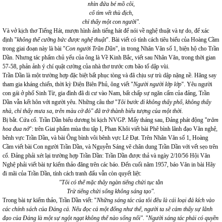
nhìn đứa bé mồ côi,
cố tìm vết thù địch,
chỉ thấy một con người".
Và vở kịch thơ Tiếng Hát, mượn hình ảnh tiếng hát để nói về nghệ thuật và tự do, để xác
định "
không thể cưỡng bức được nghệ thuật
". Bài viết có tính cách tiêu biểu của Hoàng Cầm
trong giai đoạn này là bài "
Con người Trần Dần
", in trong Nhân Văn số 1, biện hộ cho Trần
Dần. Nhưng tác phẩm chủ yếu của ông là Về Kinh Bắc, viết sau Nhân Văn, trong thời gian
57-58, phản ảnh ý chí quật cường của nhà thơ trước cơn bão tố dập vùi.
Trần Dần là một trường hợp đặc biệt bất phục tòng và đã chịu sự trù dập nặng nề. Hăng say
tham gia kháng chiến, thời kỳ Điện Biên Phủ, ông viết "
Người người lớp lớp
". Yêu người
con gái ở phố Sinh Từ, gia đình đã di cư vào Nam, bất chấp sự ngăn cấm của đảng, Trần
Dần vẫn kết hôn với người yêu. Những câu thơ "
Tôi bước đi không thấy phố, không thấy
nhà, chỉ thấy mưa sa, trên màu cờ đỏ" đã trở thành biểu tượng của một thời
.
Bị bắt. Cứa cổ. Trần Dần biểu dương bi kịch NVGP. Mấy tháng sau, Đảng phát động "
trăm
hoa đua nở
": trên Giai phẩm mùa thu tập I, Phan Khôi viết bài Phê bình lãnh đạo Văn nghệ,
bênh vực Trần Dần, và bài Ông bình vôi bênh vực Lê Đạt. Trên Nhân Văn số 1, Hoàng
Cầm viết bài Con người Trần Dần, và Nguyễn Sáng vẽ chân dung Trần Dần với vết sẹo trên
cổ. Đảng phải xét lại trường hợp Trần Dần: Trần Dần được thả và ngày 2/10/56 Hội Văn
Nghệ phải viết bài tự kiểm thảo đăng trên các báo. Đến cuối năm 1957, báo Văn in bài Hãy
đi mãi của Trần Dần, tính cách tranh đấu vẫn còn quyết liệt:
"Tôi có thể mặc thây ngàn tiếng chửi tục tằn
Trừ tiếng chửi sống không sáng tạo".
Trong bài tự kiểm thảo, Trần Dần viết: "
Những sáng tác của tôi đều là cái loại đả kích vào
các chính sách của Đảng cả. Nếu đọc cả một đống như thế, người ta sẽ cảm thấy sự lãnh
đạo của Đảng là một sự ngột ngạt không thể nào sống nổi"
. "
Người sáng tác phải có quyền