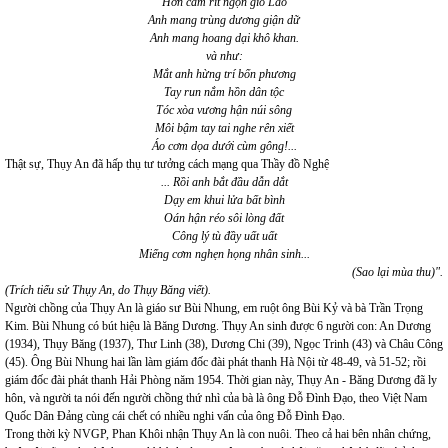
Hờn căm rít ngọn gió Lào
Anh mang trùng dương giận dữ
Anh mang hoang dại khô khan.
và như:
Mắt anh hừng trí bốn phương
Tay run nắm hồn dân tộc
Tóc xòa vương hận núi sông
Môi bậm tay tai nghe rên xiết
Áo cơm dọa dưới cùm gông!...
Thật sự, Thụy An đã hấp thụ tư tưởng cách mạng qua Thầy đồ Nghệ
... Rồi anh bắt đầu dẫn dắt
Dạy em khui lửa bất bình
Oán hận réo sôi lòng đất
Công lý tù đầy uất uất
Miếng cơm nghẹn họng nhân sinh...
(Sao lại mùa thu)".
(Trích tiểu sử Thụy An, do Thụy Băng viết).
Người chồng của Thụy An là giáo sư Bùi Nhung, em ruột ông Bùi Kỷ và bà Trần Trọng
Kim. Bùi Nhung có bút hiệu là Băng Dương. Thụy An sinh được 6 người con: An Dương
(1934), Thụy Băng (1937), Thư Linh (38), Dương Chi (39), Ngọc Trinh (43) và Châu Công
(45). Ông Bùi Nhung hai lần làm giám đốc đài phát thanh Hà Nội từ 48-49, và 51-52; rồi
giám đốc đài phát thanh Hải Phòng năm 1954. Thời gian này, Thụy An - Băng Dương đã ly
hôn, và người ta nói đến người chồng thứ nhì của bà là ông Đỗ Đình Đạo, theo Việt Nam
Quốc Dân Đảng cùng cái chết có nhiều nghi vấn của ông Đỗ Đình Đạo.
Trong thời kỳ NVGP, Phan Khôi nhận Thụy An là con nuôi. Theo cả hai bên nhân chứng,