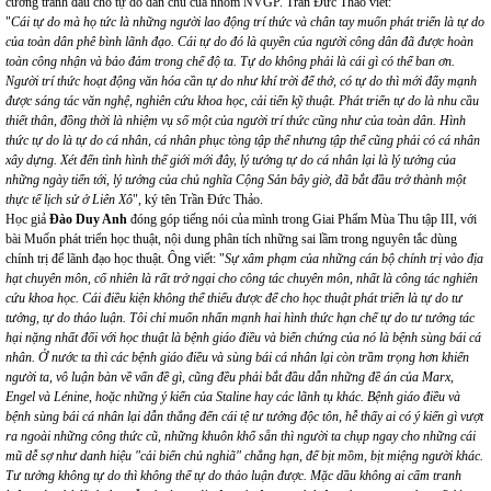
cương tranh đấu cho tự do dân chủ của nhóm NVGP. Trần Đức Thảo viết:
"
Cái tự do mà họ tức là những người lao động trí thức và chân tay muốn phát triển là tự do
của toàn dân phê bình lãnh đạo. Cái tự do đó là quyền của người công dân đã được hoàn
toàn công nhận và bảo đảm trong chế độ ta. Tự do không phải là cái gì có thể ban ơn.
Người trí thức hoạt động văn hóa cần tự do như khí trời để thở, có tự do thì mới đẩy mạnh
được sáng tác văn nghệ, nghiên cứu khoa học, cải tiến kỹ thuật. Phát triển tự do là nhu cầu
thiết thân, đồng thời là nhiệm vụ số một của người trí thức cũng như của toàn dân. Hình
thức tự do là tự do cá nhân, cá nhân phục tòng tập thể nhưng tập thể cũng phải có cá nhân
xây dựng. Xét đến tình hình thế giới mới đây, lý tưởng tự do cá nhân lại là lý tưởng của
những ngày tiến tới, lý tưởng của chủ nghĩa Cộng Sản bây giờ, đã bắt đầu trở thành một
thực tế lịch sử ở Liên Xô
", ký tên Trần Đức Thảo.
Học giả
Đào Duy Anh
đóng góp tiếng nói của mình trong Giai Phẩm Mùa Thu tập III, với
bài Muốn phát triển học thuật, nội dung phân tích những sai lầm trong nguyên tắc dùng
chính trị để lãnh đạo học thuật. Ông viết: "
Sự xâm phạm của những cán bộ chính trị vào địa
hạt chuyên môn, cố nhiên là rất trở ngại cho công tác chuyên môn, nhất là công tác nghiên
cứu khoa học. Cái điều kiện không thể thiếu được để cho học thuật phát triển là tự do tư
tưởng, tự do thảo luận. Tôi chỉ muốn nhấn mạnh hai hình thức hạn chế tự do tư tưởng tác
hại nặng nhất đối với học thuật là bệnh giáo điều và biến chứng của nó là bệnh sùng bái cá
nhân. Ở nước ta thì các bệnh giáo điều và sùng bái cá nhân lại còn trầm trọng hơn khiến
người ta, vô luận bàn về vấn đề gì, cũng đều phải bắt đầu dẫn những đề án của Marx,
Engel và Lénine, hoặc những ý kiến của Staline hay các lãnh tụ khác. Bệnh giáo điều và
bệnh sùng bái cá nhân lại dẫn thẳng đến cái tệ tư tưởng độc tôn, hễ thấy ai có ý kiến gì vượt
ra ngoài những công thức cũ, những khuôn khổ sẵn thì người ta chụp ngay cho những cái
mũ dễ sợ như danh hiệu "cải biến chủ nghiã" chẳng hạn, để bịt mồm, bịt miệng người khác.
Tư tưởng không tự do thì không thể tự do thảo luận được. Mặc dầu không ai cấm tranh