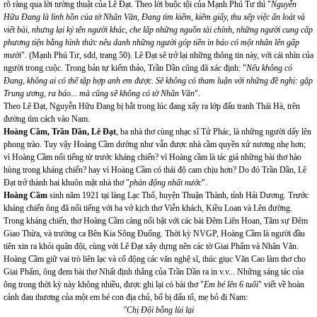
rõ ràng qua lời tường thuật của Lê Đạt. Theo lời buộc tội của Mạnh Phú Tư thì "
Nguyễn
Hữu Đang là linh hồn của tờ Nhân Văn, Đang tìm kiếm, kiếm giấy, thu xếp việc ấn loát và
viết bài, nhưng lại ký tên người khác, che lấp những nguồn tài chính, những người cung cấp
phương tiện bằng hình thức nêu danh những người góp tiền in báo có một nhân lên gấp
mười
". (Mạnh Phú Tư, sđd, trang 50). Lê Đạt sẽ trở lại những thông tin này, với cái nhìn của
người trong cuộc. Trong bản tự kiểm thảo, Trần Dần cũng đã xác định: "
Nếu không có
Đang, không ai có thể tập hợp anh em được. Sẽ không có tham luận với những đề nghị: gặp
Trung ương, ra báo... mà cũng sẽ không có tờ Nhân Văn
".
Theo Lê Đạt, Nguyễn Hữu Đang bị bắt trong lúc đang xẩy ra lớp đấu tranh Thái Hà, trên
đường tìm cách vào Nam.
Hoàng Cầm, Trần Dần, Lê Đạt
, ba nhà thơ cùng nhạc sĩ Tử Phác, là những người dấy lên
phong trào. Tuy vậy Hoàng Cầm dường như vẫn được nhà cầm quyền xử nương nhẹ hơn;
vì Hoàng Cầm nổi tiếng từ trước kháng chiến? vì Hoàng cầm là tác giả những bài thơ hào
hùng trong kháng chiến? hay vì Hoàng Cầm có thái độ cam chịu hơn? Do đó Trần Dần, Lê
Đạt trở thành hai khuôn mặt nhà thơ "
phản động nhất nước
".
Hoàng Cầm
sinh năm 1921 tại làng Lạc Thổ, huyện Thuận Thành, tỉnh Hải Dương. Trước
kháng chiến ông đã nổi tiếng với ba vở kịch thơ Viễn khách, Kiều Loan và Lên đường.
Trong kháng chiến, thơ Hoàng Cầm càng nổi bật với các bài Đêm Liên Hoan, Tâm sự Đêm
Giao Thừa, và trường ca Bên Kia Sông Đuống. Thời kỳ NVGP, Hoàng Cầm là người đầu
tiên xin ra khỏi quân đội, cùng với Lê Đạt xây dựng nên các tờ Giai Phẩm và Nhân Văn.
Hoàng Cầm giữ vai trò liên lạc và cổ động các văn nghệ sĩ, thúc giục Văn Cao làm thơ cho
Giai Phẩm, ông đem bài thơ Nhất định thắng của Trần Dần ra in v.v... Những sáng tác của
ông trong thời kỳ này không nhiều, được ghi lại có bài thơ "
Em bé lên 6 tuổi
" viết về hoàn
cảnh đau thương của một em bé con địa chủ, bố bị đấu tố, mẹ bỏ đi Nam:
"Chị Đội bỗng lùi lại