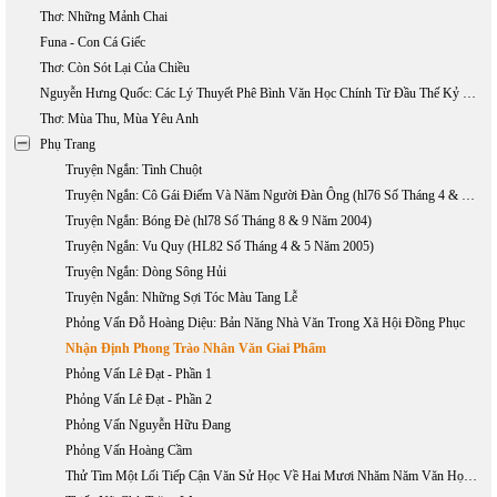
Thơ: Những Mảnh Chai
Funa - Con Cá Giếc
Thơ: Còn Sót Lại Của Chiều
Nguyễn Hưng Quốc: Các Lý Thuyết Phê Bình Văn Học Chính Từ Đầu Thế Kỷ 20 Đến Nay (phần 1)
Thơ: Mùa Thu, Mùa Yêu Anh
Phụ Trang
Truyện Ngắn: Tình Chuột
Truyện Ngắn: Cô Gái Điếm Và Năm Người Đàn Ông (hl76 Số Tháng 4 & 5 Năm 2004)
Truyện Ngắn: Bóng Đè (hl78 Số Tháng 8 & 9 Năm 2004)
Truyện Ngắn: Vu Quy (HL82 Số Tháng 4 & 5 Năm 2005)
Truyện Ngắn: Dòng Sông Hủi
Truyện Ngắn: Những Sợi Tóc Màu Tang Lễ
Phỏng Vấn Đỗ Hoàng Diệu: Bản Năng Nhà Văn Trong Xã Hội Đồng Phục
Nhận Định Phong Trào Nhân Văn Giai Phẩm
Phỏng Vấn Lê Đạt - Phần 1
Phỏng Vấn Lê Đạt - Phần 2
Phỏng Vấn Nguyễn Hữu Đang
Phỏng Vấn Hoàng Cầm
Thử Tìm Một Lối Tiếp Cận Văn Sử Học Về Hai Mươi Nhăm Năm Văn Học Việt Nam Hải Ngoại 1975 - 2000