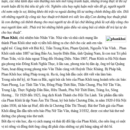
luận, các nhà lãnh đạo vẫn thường nói nên mở rộng tranh luận, nhưng trong thực tế thì sự
tranh luận đã bị thủ tiêu từ gốc rồi. Nghiên cứu hay nghị luận một vấn đề gì, người người
chỉ nơm nớp lo sợ, không khéo thì trật ra ngoài đường lối tư tưởng chính thống độc tôn. Đối
với những người ấy công tác học thuật trở thành trò xiếc leo dây.Con đường học thuật phải
là con đường cái thênh thang cho mọi người tự do đi lại chứ không phải là sợi dây căng cho
mọi người làm xiếc. Phải trừ bỏ những bệnh giáo điều và sùng bái cá nhân để trả lại tự do
cho học thuậ
t".
Phan Khôi
, chủ nhiệm báo Nhân Văn. Nhà văn và nhà cách mạng lão
thành Phan Khôi như một vị tiền bối đứng ra che chở cho các anh em văn
nghệ trẻ. Cùng thời với Bùi Kỷ, Trần Trọng Kim, Phạm Quỳnh, Nguyễn Văn Vĩnh... Phan
Khôi sinh năm 1887 tại làng Bảo An, huyện Điện Bàn, tỉnh Quảng Nam, là con trai Tri phủ
Phan Trân, và là cháu ngoại Tổng đốc Hoàng Diệu. Năm 1907, Phan Khôi ra Hà Nội tham
gia phong trào Đông Kinh Nghĩa Thục, ít lâu sau, phong trào bị đàn áp, ông trở lại Quảng
Nam, hoạt động trong phong trào Văn Thân cùng với Huỳnh Thúc Kháng. Bị Pháp bắt,
Phan Khôi học tiếng Pháp trong tù. Ra tù, ông bắt đầu cuộc đời viết văn làm báo.
Trong nửa thế kỷ, từ Nam ra Bắc, ngòi bút sắc bén của Phan Khôi tung hoành trên các báo:
Nam Phong, Lục Tỉnh Tân Văn, Đông Pháp Thời Báo, Thần Chung, Phụ Nữ Tân Văn,
Trung Lập, Thực Nghiệp Dân Báo, Hữu Thanh, Phụ Nữ Thời Đàm, Tràng An, Sông
Hương... Từ 1920 đến 1925, ông dịch Kinh Thánh cho Hội Tin Lành. Tác phẩm đầu tiên
của Phan Khôi là tập Nam Âm Thi Thoại, ký bút hiệu Chương Dân, in năm 1920 ở Hà Nội
(năm 1936, tái bản tại Huế, đổi tên là Chương Dân Thi Thoại). Bài thơ Tình già của Phan
Khôi đăng lần đầu tiên trên báo Phụ Nữ Tân Văn, tháng 3/1932, được coi như bài thơ mở
đường cho phong trào thơ mới.
Bởi địa vị văn học, địa vị cách mạng và thái độ đối lập của Phan Khôi, cho nên ông có một
vị trí riêng và đồng thời ông cũng đã phải chịu những sự phỉ báng nặng nề thô bỉ.