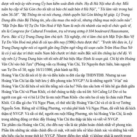
được với một ủy viên trong Ủy ban kiểm soát đình chiến. Họ đi Hà Nội như đi chợ. Mỗi
tuần họ cắp về Sài Gòn cho tôi tất cả báo chí xuất bản ở Hà Nội", " Tôi làm việc trong hai
năm 56-58". "Bộ Thông tin và nói chung, chính quyền Sài Gòn không hề giúp. Lý Trung
Dung đến chào Bộ Thông tin, yêu cầu mua cho một số, nhưng chẳng mua một cuốn nào".
"Mặt Trận Bảo Vệ Tự Do Văn Hoá ở Việt Nam là một chi nhánh của một tổ chức quốc tế,
tên là Congress for Cultural Freedom, trụ sở trung ương ở 104 boulevard Haussmann,
Paris. Bác sĩ Lý Trung Dung làm chủ tịch. Tội nghiệp, chỉ vì làm chủ tịch Mặt Trận Bảo Vệ
Tự Do Văn Hoá mà phải đi cải tạo đến nay (1986) chưa được thả". "Trước khi đưa in, Lý
Trung Dung nghe nói có người gần ông Diệm ngờ rằng tôi soạn cuốn Trăm Hoa Đua Nở
là có ý xúi dục trí thức miền Nam bắt chước trí thức miền Bắc nổi lên chống lại chế độ. Vì
vậy nên Lý Trung Dung bàn với tôi nên để bút hiệu Mạc Định là soạn giả. Chỉ ký tên Hoàng
Văn Chí vào bài Tựa
" (Phỏng vấn cụ Hoàng Văn Chí, Từ Nguyên thực hiện, bán nguyệt
san Tự Do số 50, ngày 16/11/1986, phát hành tại Bỉ).
Hoàng Văn Chí đã nói rõ lý do và điều kiện ra đời của tập THĐNTĐB. Nhưng tại sao
Hoàng Văn Chí lại đặc biệt lưu ý đến phong trào NVGP? Ai là những người "ở lại" mà
Hoàng Văn Chí đã hứa sẽ nói lên tiếng nói của họ? Nếu tìm sâu hơn về liên hệ gia đình giữa
Hoàng Văn Chí và Phan Khôi, có thể chúng ta thấy câu trả lời: Sở Cuồng Lê Dư có ba
người con gái -và vì bà Lê Dư là em ruột Phan Khôi- cho nên ba cô này là cháu ruột Phan
Khôi. Cô đầu gả cho Vũ Ngọc Phan, cô thứ nhì lấy Hoàng Văn Chí và cô út là vợ Tướng
Nguyễn Sơn. Riêng nữ sĩ Hằng Phương, vợ nhà phê bình Vũ Ngọc Phan, đã viết bài đả kích
thậm tệ NVGP. Và rất có thể, người em ruột Hằng Phương, tức bà Hoàng Văn Chí, là một
trong những động cơ thúc đẩy Hoàng Văn Chí thu thập tài liệu và viết về NVGP.
Tác phẩm của Hoàng văn Chí, cho đến nay vẫn là tác phẩm hoàn chỉnh nhất về phong trào.
Phần lớn những tác nhân chính đều có mặt, với một tiểu sử khá chính xác và những bài viết
tiêu biểu của họ trong thời kỳ NVGP. Nhược điểm duy nhất: vì không phải là người trong