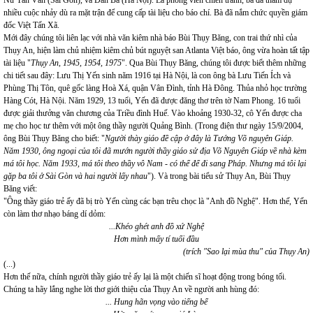
Nữ Tân Văn (Sài Gòn), và Đàn Bà (Hà Nội). Là phóng viên chiến tranh, bà đã tham dự
nhiều cuộc nhảy dù ra mặt trận để cung cấp tài liệu cho báo chí. Bà đã nắm chức quyền giám
đốc Việt Tấn Xã.
Mới đây chúng tôi liên lạc với nhà văn kiêm nhà báo Bùi Thụy Băng, con trai thứ nhì của
Thụy An, hiện làm chủ nhiệm kiêm chủ bút nguyệt san Atlanta Việt báo, ông vừa hoàn tất tập
tài liệu "
Thụy An, 1945, 1954, 1975
". Qua Bùi Thụy Băng, chúng tôi được biết thêm những
chi tiết sau đây: Lưu Thị Yến sinh năm 1916 tại Hà Nội, là con ông bà Lưu Tiến Ích và
Phùng Thị Tôn, quê gốc làng Hoà Xá, quận Vân Đình, tỉnh Hà Đông. Thủa nhỏ học trường
Hàng Cót, Hà Nội. Năm 1929, 13 tuổi, Yến đã được đăng thơ trên tờ Nam Phong. 16 tuổi
được giải thưởng văn chương của Triều đình Huế. Vào khoảng 1930-32, cô Yến được cha
mẹ cho học tư thêm với một ông thầy người Quảng Bình. (Trong điện thư ngày 15/9/2004,
ông Bùi Thụy Băng cho biết: "
Người thày giáo đề cập ở đây là Tướng Võ nguyên Giáp.
Năm 1930, ông ngoại của tôi đã mướn người thầy giáo sử địa Võ Nguyên Giáp về nhà kèm
má tôi học. Năm 1933, má tôi theo thầy vô Nam - có thể để đi sang Pháp. Nhưng má tôi lại
gặp ba tôi ở Sài Gòn và hai người lấy nhau
"). Và trong bài tiểu sử Thụy An, Bùi Thụy
Băng viết:
"Ông thầy giáo trẻ ấy đã bị trò Yến cùng các bạn trêu chọc là "Anh đồ Nghệ". Hơn thế, Yến
còn làm thơ nhạo báng dí dỏm:
...Khéo ghét anh đồ xứ Nghệ
Hơn mình mấy tí tuổi đầu
(trích "Sao lại mùa thu" của Thụy An)
(...)
Hơn thế nữa, chính người thầy giáo trẻ ấy lại là một chiến sĩ hoạt động trong bóng tối.
Chúng ta hãy lắng nghe lời thơ giới thiệu của Thụy An về người anh hùng đó:
... Hung hãn vọng vào tiếng bể