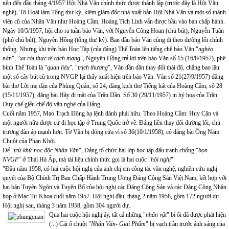
nên đến đầu tháng 4/1957 Hội Nhà Văn chính thức được thành lập (trước đây là Hội Văn
nghệ), Tô Hoài làm Tổng thư ký, kiêm giám đốc nhà xuất bản Hội Nhà Văn và một số thành
viên cũ của Nhân Văn như Hoàng Cầm, Hoàng Tích Linh vẫn được bầu vào ban chấp hành.
Ngày 10/5/1957, hội cho ra tuần báo Văn, với Nguyễn Công Hoan (chủ bút), Nguyễn Tuân
(phó chủ bút), Nguyên Hồng (tổng thư ký). Ban đầu báo Văn cũng đi theo đường lối chính
thống. Nhưng khi trên báo Học Tập (của đảng) Thế Toàn lên tiếng chê báo Văn "
nghèo
nàn
", "
xa rời thực tế cách mạng
", Nguyên Hồng trả lời trên báo Văn số 15 (16/8/1957), phê
bình Thế Toàn là "
quan liêu
", "
trịch thượng
", Văn dần dần thay đổi thái độ, chẳng bao lâu
một số cây bút cũ trong NVGP lại thấy xuất hiện trên báo Văn. Văn số 21(27/9/1957) đăng
bài thơ Lời mẹ dặn của Phùng Quán, số 24, đăng kịch thơ Tiếng hát của Hoàng Cầm, số 28
(15/11/1957), đăng bài Hãy đi mãi của Trần Dần. Số 30 (29/11/1957) in hý hoạ của Trần
Duy chế giễu chế độ văn nghệ của Đảng.
Cuối năm 1957, Mao Trạch Đông hạ lệnh đánh phái hữu. Theo Hoàng Cầm: Huy Cận và
một người nữa được cử đi học tập ở Trung Quốc trở về: Đảng liền thay đổi đường lối, chủ
trương đàn áp mạnh hơn. Tờ Văn bị đóng cửa vì số 36(10/1/1958), có đăng bài Ông Năm
Chuột của Phan Khôi.
Để "
trừ khử nọc độc Nhân Văn
", Đảng tổ chức hai lớp học tập đấu tranh chống "
bọn
NVGP
" ở Thái Hà Ấp, mà tài liệu chính thức gọi là hai cuộc "
hội nghị
":
"Đầu năm 1958, có hai cuộc hội nghị của anh chị em công tác văn nghệ, nghiên cứu nghị
quyết của Bộ Chính Trị Ban Chấp Hành Trung Ương Đảng Cộng Sản Việt Nam, kết hợp với
hai bản Tuyên Ngôn và Tuyên Bố của hội nghị các Đảng Cộng Sản và các Đảng Công Nhân
họp ở Mạc Tư Khoa cuối năm 1957. Hội nghị đầu, tháng 2 năm 1958, gồm 172 người dự.
Hội nghị sau, tháng 3 năm 1958, gồm 304 người dự.
Qua hai cuộc hội nghị ấy, tất cả những "
nhân vật
" bỉ ổi đã được phát hiện
(...) Cái ổ chuột "
Nhân Văn- Giai Phẩm
" bị vạch trần trước ánh sáng của