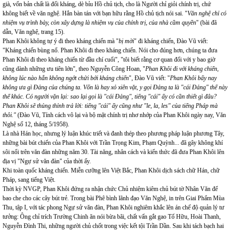
già, vốn bản chất là đối kháng, dè bỉu Hồ chủ tịch, cho là Người chỉ giỏi chính trị, chứ
không biết về văn nghệ. Hắn bàn tán với bạn hữu rằng Hồ chủ tịch nói sai. "
Văn nghệ chỉ có
nhiệm vụ trình bày, còn xây dựng là nhiệm vụ của chính trị, của nhà cầm quyền
" (bài đã
dẫn, Văn nghệ, trang 15).
Phan Khôi không tự ý đi theo kháng chiến mà "
bị mời
" đi kháng chiến, Đào Vũ viết:
"Kháng chiến bùng nổ. Phan Khôi đi theo kháng chiến. Nói cho đúng hơn, chúng ta đưa
Phan Khôi đi theo kháng chiến từ đầu chí cuối", "tôi biết rằng cơ quan đối với y bao giờ
cũng dành những ưu tiên lớn", theo Nguyễn Công Hoan, "
Phan Khôi đi với kháng chiến,
không lúc nào hắn không ngớt chửi bới kháng chiến
", Đào Vũ viết: "
Phan Khôi bấy nay
không ưa gì Đảng của chúng ta. Vốn là hay xỏ xiên vặt, y gọi Đảng ta là "cái Đảng" thế này
thế khác. Có người vặn lại: sao lại gọi là "cái Đảng", tiếng "cái" ấy có cần thiết gì đâu?
Phan Khôi sẽ thủng thỉnh trả lời: tiếng "cái" ấy cũng như "le, la, les" của tiếng Pháp mà
thôi."
(Đào Vũ, Tính cách vô lại và bộ mặt chính trị nhơ nhớp của Phan Khôi ngày nay, Văn
Nghệ số 12, tháng 5/1958).
Là nhà Hán học, nhưng lý luận khúc triết và đanh thép theo phương pháp luận phương Tây,
những bài bút chiến của Phan Khôi với Trần Trọng Kim, Phạm Quỳnh... đã gây không khí
sôi nổi trên văn đàn những năm 30. Tài năng, nhân cách và kiến thức đã đưa Phan Khôi lên
địa vị "Ngự sử văn đàn" của thời ấy.
Khi toàn quốc kháng chiến. Miễn cưỡng lên Việt Bắc, Phan Khôi dịch sách chữ Hán, chữ
Pháp, sang tiếng Việt.
Thời kỳ NVGP, Phan Khôi đứng ra nhận chức Chủ nhiệm kiêm chủ bút tờ Nhân Văn để
bao che cho các cây bút trẻ. Trong bài Phê bình lãnh đạo Văn Nghệ, in trên Giai Phẩm Mùa
Thu, tập I, với tác phong Ngự sử văn đàn, Phan Khôi nghiêm khắc lên án chế độ quản lý tư
tưởng: Ông chỉ trích Trường Chinh ăn nói bừa bãi, chất vấn gắt gao Tố Hữu, Hoài Thanh,
Nguyễn Đình Thi, những người chủ chốt trong việc kết tội Trần Dần. Sau khi tách bạch hai