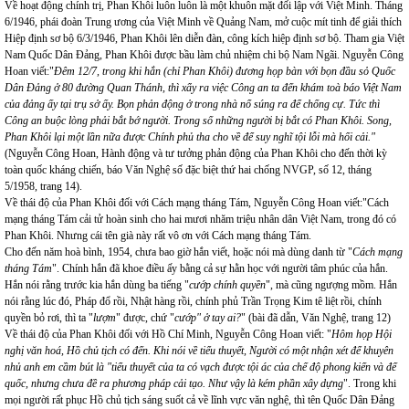
Về hoạt động chính trị, Phan Khôi luôn luôn là một khuôn mặt đối lập với Việt Minh. Tháng
6/1946, phái đoàn Trung ương của Việt Minh về Quảng Nam, mở cuộc mít tinh để giải thích
Hiệp định sơ bộ 6/3/1946, Phan Khôi lên diễn đàn, công kích hiệp định sơ bộ. Tham gia Việt
Nam Quốc Dân Đảng, Phan Khôi được bầu làm chủ nhiệm chi bộ Nam Ngãi. Nguyễn Công
Hoan viết:"
Đêm 12/7, trong khi hắn (chỉ Phan Khôi) đương họp bàn với bọn đầu sỏ Quốc
Dân Đảng ở 80 đường Quan Thánh, thì xẩy ra việc Công an ta đến khám toà báo Việt Nam
của đảng ấy tại trụ sở ấy. Bọn phản động ở trong nhà nổ súng ra để chống cự. Tức thì
Công an buộc lòng phải bắt bớ người. Trong số những người bị bắt có Phan Khôi. Song,
Phan Khôi lại một lần nữa được Chính phủ tha cho về để suy nghĩ tội lỗi mà hối cải."
(Nguyễn Công Hoan, Hành động và tư tưởng phản động của Phan Khôi cho đến thời kỳ
toàn quốc kháng chiến, báo Văn Nghệ số đặc biệt thứ hai chống NVGP, số 12, tháng
5/1958, trang 14).
Về thái độ của Phan Khôi đối với Cách mạng tháng Tám, Nguyễn Công Hoan viết:"Cách
mạng tháng Tám cải tử hoàn sinh cho hai mươi nhăm triệu nhân dân Việt Nam, trong đó có
Phan Khôi. Nhưng cái tên già này rất vô ơn với Cách mạng tháng Tám.
Cho đến năm hoà bình, 1954, chưa bao giờ hắn viết, hoặc nói mà dùng danh từ "
Cách mạng
tháng Tám
". Chính hắn đã khoe điều ấy bằng cả sự hằn học với người tâm phúc của hắn.
Hắn nói rằng trước kia hắn dùng ba tiếng "
cướp chính quyền
", mà cũng ngượng mồm. Hắn
nói rằng lúc đó, Pháp đổ rồi, Nhật hàng rồi, chính phủ Trần Trọng Kim tê liệt rồi, chính
quyền bỏ rơi, thì ta "
lượm
" được, chứ "
cướp" ở tay ai?
" (bài đã dẫn, Văn Nghệ, trang 12)
Về thái độ của Phan Khôi đối với Hồ Chí Minh, Nguyễn Công Hoan viết: "
Hôm họp Hội
nghị văn hoá, Hồ chủ tịch có đến. Khi nói về tiểu thuyết, Người có một nhận xét để khuyên
nhủ anh em cầm bút là "tiểu thuyết của ta có vạch được tội ác của chế độ phong kiến và đế
quốc, nhưng chưa đề ra phương pháp cải tạo. Như vậy là kém phần xây dựng
". Trong khi
mọi người rất phục Hồ chủ tịch sáng suốt cả về lĩnh vực văn nghệ, thì tên Quốc Dân Đảng