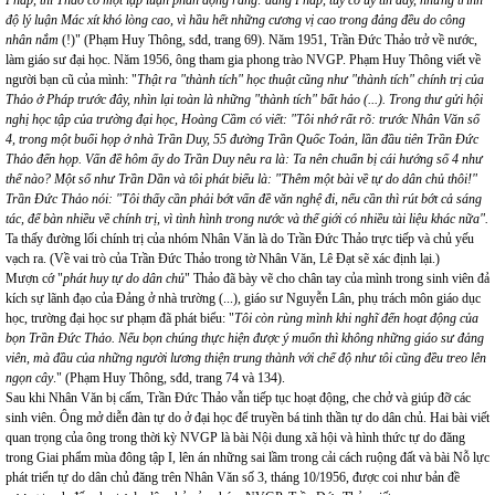
Pháp, thì Thảo có một lập luận phản động rằng: đảng Pháp, tuy có uy tín đấy, nhưng trình
độ lý luận Mác xít khó lòng cao, vì hầu hết những cương vị cao trong đảng đều do công
nhân nắm
(!)" (Phạm Huy Thông, sđd, trang 69). Năm 1951, Trần Đức Thảo trở về nước,
làm giáo sư đại học. Năm 1956, ông tham gia phong trào NVGP. Phạm Huy Thông viết về
người bạn cũ của mình: "
Thật ra "thành tích" học thuật cũng như "thành tích" chính trị của
Thảo ở Pháp trước đây, nhìn lại toàn là những "thành tích" bất hảo (...). Trong thư gửi hội
nghị học tập của trường đại học, Hoàng Cầm có viết: "Tôi nhớ rất rõ: trước Nhân Văn số
4, trong một buổi họp ở nhà Trần Duy, 55 đường Trần Quốc Toản, lần đầu tiên Trần Đức
Thảo đến họp. Vấn đề hôm ấy do Trần Duy nêu ra là: Ta nên chuẩn bị cái hướng số 4 như
thế nào? Một số như Trần Dần và tôi phát biểu là: "Thêm một bài về tự do dân chủ thôi!"
Trần Đức Thảo nói: "Tôi thấy cần phải bớt vấn đề văn nghệ đi, nếu cần thì rút bớt cả sáng
tác, để bàn nhiều về chính trị, vì tình hình trong nước và thế giới có nhiều tài liệu khác nữa".
Ta thấy đường lối chính trị của nhóm Nhân Văn là do Trần Đức Thảo trực tiếp và chủ yếu
vạch ra. (Về vai trò của Trần Đức Thảo trong tờ Nhân Văn, Lê Đạt sẽ xác định lại.)
Mượn cớ "
phát huy tự do dân chủ
" Thảo đã bày vẽ cho chân tay của mình trong sinh viên đả
kích sự lãnh đạo của Đảng ở nhà trường (...), giáo sư Nguyễn Lân, phụ trách môn giáo dục
học, trường đại học sư phạm đã phát biểu: "
Tôi còn rùng mình khi nghĩ đến hoạt động của
bọn Trần Đức Thảo. Nếu bọn chúng thực hiện được ý muốn thì không những giáo sư đảng
viên, mà đầu của những người lương thiện trung thành với chế độ như tôi cũng đều treo lên
ngọn cây
." (Phạm Huy Thông, sđd, trang 74 và 134).
Sau khi Nhân Văn bị cấm, Trần Đức Thảo vẫn tiếp tục hoạt động, che chở và giúp đỡ các
sinh viên. Ông mở diễn đàn tự do ở đại học để truyền bá tinh thần tự do dân chủ. Hai bài viết
quan trọng của ông trong thời kỳ NVGP là bài Nội dung xã hội và hình thức tự do đăng
trong Giai phẩm mùa đông tập I, lên án những sai lầm trong cải cách ruộng đất và bài Nỗ lực
phát triển tự do dân chủ đăng trên Nhân Văn số 3, tháng 10/1956, được coi như bản đề