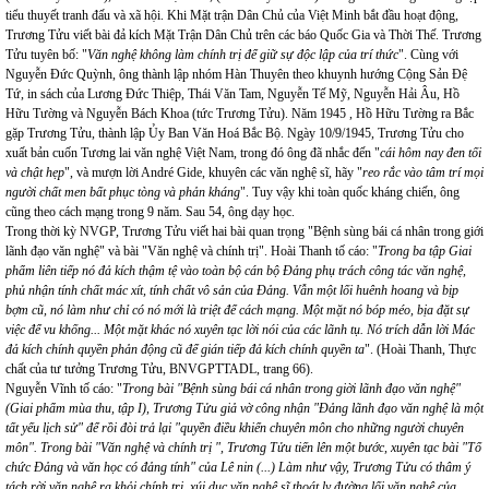
tiểu thuyết tranh đấu và xã hội. Khi Mặt trận Dân Chủ của Việt Minh bắt đầu hoạt động,
Trương Tửu viết bài đả kích Mặt Trận Dân Chủ trên các báo Quốc Gia và Thời Thế. Trương
Tửu tuyên bố: "
Văn nghệ không làm chính trị để giữ sự độc lập của trí thức
". Cùng với
Nguyễn Đức Quỳnh, ông thành lập nhóm Hàn Thuyên theo khuynh hướng Cộng Sản Đệ
Tứ, in sách của Lương Đức Thiệp, Thái Văn Tam, Nguyễn Tế Mỹ, Nguyễn Hải Âu, Hồ
Hữu Tường và Nguyễn Bách Khoa (tức Trương Tửu). Năm 1945 , Hồ Hữu Tường ra Bắc
gặp Trương Tửu, thành lập Ủy Ban Văn Hoá Bắc Bộ. Ngày 10/9/1945, Trương Tửu cho
xuất bản cuốn Tương lai văn nghệ Việt Nam, trong đó ông đã nhắc đến "
cái hôm nay đen tối
và chật hẹp
", và mượn lời André Gide, khuyên các văn nghệ sĩ, hãy "
reo rắc vào tâm trí mọi
người chất men bất phục tòng và phản kháng
". Tuy vậy khi toàn quốc kháng chiến, ông
cũng theo cách mạng trong 9 năm. Sau 54, ông dạy học.
Trong thời kỳ NVGP, Trương Tửu viết hai bài quan trọng "Bệnh sùng bái cá nhân trong giới
lãnh đạo văn nghệ" và bài "Văn nghệ và chính trị". Hoài Thanh tố cáo: "
Trong ba tập Giai
phẩm liên tiếp nó đả kích thậm tệ vào toàn bộ cán bộ Đảng phụ trách công tác văn nghệ,
phủ nhận tính chất mác xít, tính chất vô sản của Đảng. Vẫn một lối huênh hoang và bịp
bợm cũ, nó làm như chỉ có nó mới là triệt để cách mạng. Một mặt nó bóp méo, bịa đặt sự
việc để vu khống... Một mặt khác nó xuyên tạc lời nói của các lãnh tụ. Nó trích dẫn lời Mác
đả kích chính quyền phản động cũ để gián tiếp đả kích chính quyền ta
". (Hoài Thanh, Thực
chất của tư tưởng Trương Tửu, BNVGPTTADL, trang 66).
Nguyễn Vĩnh tố cáo: "
Trong bài "Bệnh sùng bái cá nhân trong giời lãnh đạo văn nghệ"
(Giai phẩm mùa thu, tập I), Trương Tửu giả vờ công nhận "Đảng lãnh đạo văn nghệ là một
tất yếu lịch sử" để rồi đòi trả lại "quyền điều khiển chuyên môn cho những người chuyên
môn". Trong bài "Văn nghệ và chính trị ", Trương Tửu tiến lên một bước, xuyên tạc bài "Tổ
chức Đảng và văn học có đảng tính" của Lê nin (...) Làm như vậy, Trương Tửu có thâm ý
tách rời văn nghệ ra khỏi chính trị, xúi dục văn nghệ sĩ thoát ly đường lối văn nghệ của