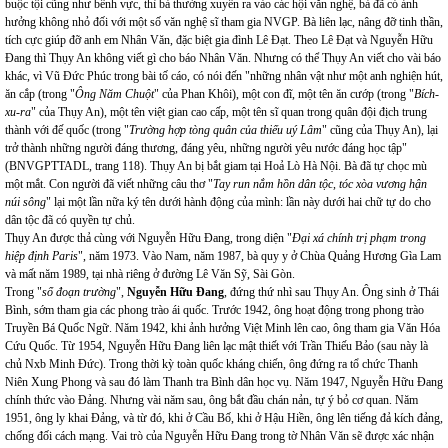
buộc tội cũng như bênh vực, thì bà thường xuyên ra vào các hội văn nghệ, bà đã có ảnh
hưởng không nhỏ đối với một số văn nghệ sĩ tham gia NVGP. Bà liên lạc, nâng đỡ tinh thần,
tích cực giúp đỡ anh em Nhân Văn, đặc biệt gia đình Lê Đạt. Theo Lê Đạt và Nguyễn Hữu
Đang thì Thụy An không viết gì cho báo Nhân Văn. Nhưng có thể Thụy An viết cho vài báo
khác, vì Vũ Đức Phúc trong bài tố cáo, có nói đến "những nhân vật như một anh nghiện hút,
ăn cắp (trong "
Ông Năm Chuột
" của Phan Khôi), một con đĩ, một tên ăn cướp (trong "
Bích-
xu-ra
" của Thụy An), một tên việt gian cao cấp, một tên sĩ quan trong quân đội địch trung
thành với đế quốc (trong "
Trường hợp tòng quân của thiếu uý Lâm
" cũng của Thụy An), lại
trở thành những người đáng thương, đáng yêu, những người yêu nước đáng học tập"
(BNVGPTTADL, trang 118). Thụy An bị bắt giam tại Hoả Lò Hà Nội. Bà đã tự chọc mù
một mắt. Con người đã viết những câu thơ "
Tay run nắm hồn dân tộc, tóc xòa vương hận
núi sông
" lại một lần nữa ký tên dưới hành động của mình: lần này dưới hai chữ tự do cho
dân tộc đã có quyền tự chủ.
Thụy An được thả cùng với Nguyễn Hữu Đang, trong diện "
Đại xá chính trị phạm trong
hiệp định Paris
", năm 1973. Vào Nam, năm 1987, bà quy y ở Chùa Quảng Hương Gìa Lam
và mất năm 1989, tại nhà riêng ở đường Lê Văn Sỹ, Sài Gòn.
Trong "
sổ đoạn trường
",
Nguyễn Hữu Đang
, đứng thứ nhì sau Thụy An. Ông sinh ở Thái
Bình, sớm tham gia các phong trào ái quốc. Trước 1942, ông hoạt động trong phong trào
Truyền Bá Quốc Ngữ. Năm 1942, khi ảnh hưởng Việt Minh lên cao, ông tham gia Văn Hóa
Cứu Quốc. Từ 1954, Nguyễn Hữu Đang liên lạc mật thiết với Trần Thiếu Bảo (sau này là
chủ Nxb Minh Đức). Trong thời kỳ toàn quốc kháng chiến, ông đứng ra tổ chức Thanh
Niên Xung Phong và sau đó làm Thanh tra Bình dân học vụ. Năm 1947, Nguyễn Hữu Đang
chính thức vào Đảng. Nhưng vài năm sau, ông bắt đầu chán nản, tự ý bỏ cơ quan. Năm
1951, ông ly khai Đảng, và từ đó, khi ở Cầu Bố, khi ở Hậu Hiền, ông lên tiếng đả kích đảng,
chống đối cách mạng. Vai trò của Nguyễn Hữu Đang trong tờ Nhân Văn sẽ được xác nhận