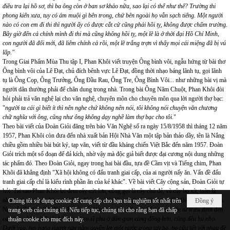
điều tra lại hồ sơ, thì ba ông còn ở ban sơ khảo nữa, sao lại có thể như thế? Trường thi
phong kiến xưa, tuy có ám muội gì bên trong, chứ bên ngoài họ vẫn sạch tiếng. Một người
nào có con em đi thi thì người ấy có được cắt cử cũng phải hồi tỵ, không được chấm trường.
Bây giờ đến cả chính mình đi thi mà cũng không hồi tỵ, một lẽ là ở thời đại Hồ Chí Minh,
con người đã đổi mới, đã liêm chính cả rồi, một lẽ trắng trợn vì thấy mọi cái miệng đã bị vú
lấp."
Trong Giai Phẩm Mùa Thu tập I, Phan Khôi viết truyện Ông bình vôi, ngẫu hứng từ bài thơ
Ông bình vôi của Lê Đạt, chủ đích bênh vực Lê Đạt, đồng thời nhạo báng lãnh tụ, gọi lãnh
tụ là Ông Cọp, Ông Trưởng, Ông Đầu Rau, Ông Tre, Ông Bình Vôi... như những bài vị mà
người dân thường phải để chân dung trong nhà. Trong bài Ông Năm Chuột, Phan Khôi đòi
hỏi phải trả văn nghệ lại cho văn nghệ, chuyên môn cho chuyên môn qua lời người thợ bạc:
"
người ta cái gì biết ít thì nên nghe chứ không nên nói, tôi không nói chuyện văn chương
chữ nghĩa với ông, cũng như ông không dạy nghề làm thợ bạc cho tôi
."
Theo bài viết của Đoàn Giỏi đăng trên báo Văn Nghệ số ra ngày 15/8/1958 thì tháng 12 năm
1957, Phan Khôi còn đưa đến nhà xuất bản Hội Nhà Văn một tập bản thảo dầy, tên là Nắng
chiều gồm nhiều bài bút ký, tạp văn, viết từ đầu kháng chiến Việt Bắc đến năm 1957. Đoàn
Giỏi trích một số đoạn để đả kích, nhờ vậy mà độc giả biết được đại cương nội dung những
tác phẩm đó. Theo Đoàn Giỏi, ngay trong hai bài đầu, tựa đề Cầm vịt và Tiếng chim, Phan
Khôi đã khẳng định "Xã hội không có đấu tranh giai cấp, của ai người nấy ăn. Vấn đề đấu
tranh giai cấp chỉ là kiểu rình phần ăn của kẻ khác". Về bài viết Cây cộng sản, Đoàn Giỏi tự
hỏi: Tại sao Phan Khôi lại đem cây cứt lợn, cũng gọi là cây chó đẻ, và cây bọ xít, toàn là
những tên không nhã tý nào hét, để gọi nó là Cây cộng sản và cỏ cụ Hồ? Đến bài giới thiệu
Chúng tôi sử dụng cookie để cung cấp cho bạn trải nghiệm tốt nhất trên
Đồng ý
Nguyễn Trường Tộ, Phan Khôi viết: "
Vua thì như thế, còn đám quan liêu từ triều đình đến
trang web của chúng tôi. Nếu tiếp tục, chúng tôi cho rằng bạn đã chấp
các tỉnh phần nhiều là hủ nho, đám sĩ phu ở dân gian càng đông hơn, cũng đều hủ nho.
thuận cookie cho mục đích này.
Dưới vua, hai hạng người này nắm quyền lợi một nước trong tay họ, họ cấu kết với nhau để