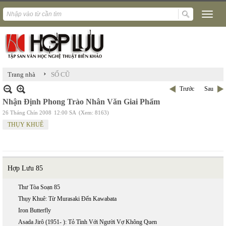
›
Trang nhà
SỐ CŨ
Trước
Sau
Nhận Định Phong Trào Nhân Văn Giai Phẩm
26 Tháng Chín 2008
12:00 SA
(Xem: 8163)
THỤY KHUÊ
Hợp Lưu 85
Thư Tòa Soạn 85
Thụy Khuê: Từ Murasaki Đến Kawabata
Iron Butterfly
Asada Jirô (1951- ): Tỏ Tình Với Người Vợ Không Quen