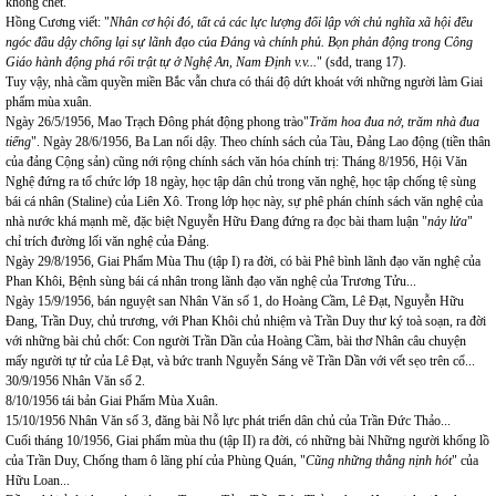
không chết.
Hồng Cương viết: "
Nhân cơ hội đó, tất cả các lực lượng đối lập với chủ nghĩa xã hội đều
ngóc đầu dậy chống lại sự lãnh đạo của Đảng và chính phủ. Bọn phản động trong Công
Giáo hành động phá rối trật tự ở Nghệ An, Nam Định v.v...
" (sđd, trang 17).
Tuy vậy, nhà cầm quyền miền Bắc vẫn chưa có thái độ dứt khoát với những người làm Giai
phẩm mùa xuân.
Ngày 26/5/1956, Mao Trạch Đông phát động phong trào"
Trăm hoa đua nở, trăm nhà đua
tiếng
". Ngày 28/6/1956, Ba Lan nổi dậy. Theo chính sách của Tàu, Đảng Lao động (tiền thân
của đảng Cộng sản) cũng nới rộng chính sách văn hóa chính trị: Tháng 8/1956, Hội Văn
Nghệ đứng ra tổ chức lớp 18 ngày, học tập dân chủ trong văn nghệ, học tập chống tệ sùng
bái cá nhân (Staline) của Liên Xô. Trong lớp học này, sự phê phán chính sách văn nghệ của
nhà nước khá mạnh mẽ, đặc biệt Nguyễn Hữu Đang đứng ra đọc bài tham luận "
nảy lửa
"
chỉ trích đường lối văn nghệ của Đảng.
Ngày 29/8/1956, Giai Phẩm Mùa Thu (tập I) ra đời, có bài Phê bình lãnh đạo văn nghệ của
Phan Khôi, Bệnh sùng bái cá nhân trong lãnh đạo văn nghệ của Trương Tửu...
Ngày 15/9/1956, bán nguyệt san Nhân Văn số 1, do Hoàng Cầm, Lê Đạt, Nguyễn Hữu
Đang, Trần Duy, chủ trương, với Phan Khôi chủ nhiệm và Trần Duy thư ký toà soạn, ra đời
với những bài chủ chốt: Con người Trần Dần của Hoàng Cầm, bài thơ Nhân câu chuyện
mấy người tự tử của Lê Đạt, và bức tranh Nguyễn Sáng vẽ Trần Dần với vết sẹo trên cổ...
30/9/1956 Nhân Văn số 2.
8/10/1956 tái bản Giai Phẩm Mùa Xuân.
15/10/1956 Nhân Văn số 3, đăng bài Nỗ lực phát triển dân chủ của Trần Đức Thảo...
Cuối tháng 10/1956, Giai phẩm mùa thu (tập II) ra đời, có những bài Những người khổng lồ
của Trần Duy, Chống tham ô lãng phí của Phùng Quán, "
Cũng những thằng nịnh hót
" của
Hữu Loan...