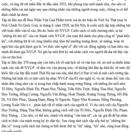
cuộc, và ông đã rời miền Bắc từ đầu năm 1955, khi phong trào mới manh nha, cho nên có
những điểm sai mà ngày nay qua chứng nhân của những người trong cuộc, chúng ta có thể
đính chính lại được.
Tập tài liệu tựa đề Bọn Nhân Văn Giai Phẩm trước toà án dư luận do Nxb Sự Thật (nay là
Nxb Chính Trị Quốc Gia), in tháng 6, năm 1959, tại Hà Nội, là cuốn sách tập hợp những bài
viết hoặc diễn văn tố cáo, lên án, buộc tội NVGP. Cuốn sách có một chương nhỏ, in lại
"
những lời thú tội
" của các thành viên NVGP, còn toàn thể dành cho phía công tố "phát hiện
tội", với những lời lẽ vô cùng khiếm nhã, khó thể mường tượng được, từ miệng, hoặc từ
ngòi bút của giới được gọi là "
trí thức văn nghệ sĩ
" đối với các đồng nghiệp và bạn hữu của
mình đã tham gia NVGP. Nó ghi lại một thời kỳ mà nhân cách con người đã đạt tới đáy sâu
của sự tha hoá.
Tập tư liệu dày 370 trang này còn hữu ích về mặt lịch sử và văn học sử, nó mở ra nhiều khía
cạnh của vấn đề NVGP: về tầm vóc của phong trào, về không khí đàn áp thời đó, về mức độ
khốc liệt của lớp đấu tranh Thái Hà mà sau này, nhà thơ Lê Đạt sẽ mô tả một cách tường tận.
Những bài luận tội có tính cách hạ nhục NVGP của 83 văn nghệ sĩ, và các đoàn thể, báo chí,
nhân dân cũng như các vị trong ban chấp hành trung ương Đảng, với những tên tuổi như:
Tố Hữu, Nguyễn Đình Thi, Phạm Huy Thông, Trần Hữu Tước, Đặng Thai Mai, Nguyễn
Huy Tưởng, Hồng Cương, Nguyễn Văn Bổng, Hoài Thanh, Hoàng Trung Thông, Hồ Đắc
Di, Vũ Đức Phúc, Quang Đạm, Bàng Sĩ Nguyên, Ngụy Như Kontum, Hằng Phương,
Lương Xuân Nhị v.v... phản ảnh rất rõ nhân cách của người tố. Ví dụ cách viết của Nguyễn
Huy Tưởng, Đặng Thai Mai, không giống cách viết của Tố Hữu, Nguyễn Đình Thi, Phạm
Huy Thông... Cho nên, có thể nói, chính với những "văn bản tố", các tác giả đã để lại nhân
cách trí thức của mình trong ký ức dân tộc. Sau cùng nhờ cách sắp xếp thứ tự "những tên
đầu sỏ" trong cuốn sách mà chúng ta biết được thứ tự "tội" nặng, "tội" nhẹ, cùng hoạt động
của mỗi người.