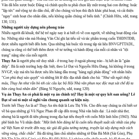
Văn đã hỗn xược buộc Đảng và chính quyền ta phải chọn lấy một trong hai con đường: hoặc
"lập tức" mở rộng tự do dân chủ, để cho chúng và bọn thù địch khác phá hoại, và cải thiện
"ngay" sinh hoạt cho nhân dân, nếu không quần chúng sẽ biểu tình." (Chính Hữu, sđd, trang
130, 131).
Những người xây dựng nên phong trào
Nhiều người đã khuất, thế hệ trẻ ngày nay ít ai biết rõ về con người, về những hoạt động của
họ. Những nhà văn mà Hoàng Văn Chí ghi lại tiểu sử và tác phẩm trong cuốn THĐNTĐB,
được nhiều người biết đến hơn. Qua những bài buộc tội trong tập tài liệu BNVGPTTADL,
chúng ta cũng có thể biết thêm được về tư tưởng và hành động của mỗi cá nhân và "tội
trạng" nặng nhẹ của mỗi người.
Thụy An
là người phụ nữ duy nhất - ở trong hay ở ngoài phong trào - bị kết án là "gián
điệp". Bà là một trường hợp đặc biệt, theo Lê Đạt và Nguyễn Hữu Đang, bà không ở trong
NVGP, vậy mà tên bà được nêu lên hàng đầu trong "hàng ngũ phản động" với nhãn hiệu
"
Con phù thuỷ xảo quyệt
" và những lời lẽ độc địa nhất dành cho bà: "
Như vắt ngửi thấy
máu, Thụy An như rắn bò tới các câu lạc bộ Hội Nhà văn phun nọc độc mạt sát chế độ ta
bần cùng hoá nhân dân
" (Bàng Sĩ Nguyên, sđd, trang 120).
Vụ án Thụy An có phải là một vụ án chính trị? Hay là một sự quy kết oan uổng? Lê
Đạt sẽ soi tỏ một số nghi vấn chung quanh sự kiện này.
Trước hết Thụy An là ai? Thụy An tên thật là Lưu Thị Yến. Cho đến nay chúng ta chỉ biết sơ
về bà qua những gì Vũ Ngọc Phan đề cập đến trong Nhà văn hiện đại : Là một nhà thơ,
nhưng bà là người đi tiên phong trong địa hạt tiểu thuyết với cuốn Một linh hồn (1943). Nhà
phê bình họ Vũ nhận định: "
Một linh hồn đáng kể là cuốn tiểu thuyết xuất sắc nhất của phụ
nữ Việt Nam từ trước đến nay, tác giả đã giàu tưởng tượng, truyện lại xây dựng một cách
vững vàng, chắc chắn
". Bà đã từng làm chủ nhiệm những tờ Đàn Bà Mới (Sài Gòn), Phụ