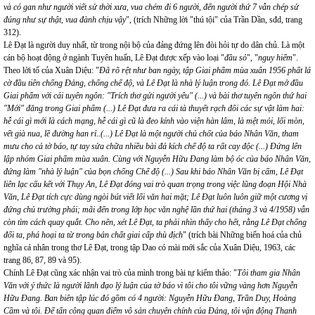
và có gan như người viết sử thời xưa, vua chém đi 6 người, đến người thứ 7 vẫn chép sử
đúng như sự thật, vua đành chịu vậy
", (trích Những lời "thú tội" của Trần Dần, sđd, trang
312).
Lê Đạt là người duy nhất, từ trong nội bộ của đảng đứng lên đòi hỏi tự do dân chủ. Là một
cán bộ hoạt động ở ngành Tuyên huấn, Lê Đạt được xếp vào loại "
đầu sỏ
", "
nguy hiểm
".
Theo lời tố của Xuân Diệu: "
Đã rõ rệt như ban ngày, tập Giai phẩm mùa xuân 1956 phất lá
cờ đầu tiên chống Đảng, chống chế độ, và Lê Đạt là nhà lý luận trong đó. Lê Đạt mở đầu
Giai phẩm với cái tuyên ngôn: "Trích thơ gửi người yêu" (...) và bài thơ tuyên ngôn thứ hai
"Mới" đăng trong Giai phẩm (...) Lê Đạt đưa ra cái tà thuyết rạch đôi các sự vật làm hai:
hễ cái gì mới là cách mạng, hễ cái gì cũ là đeo kính vào viện hàn lâm, là mệt mỏi, lối mòn,
vết già nua, lề đường han rỉ..(...) Lê Đạt là một người chủ chốt của báo Nhân Văn, tham
mưu cho cả tờ báo, tự tay sửa chữa nhiều bài đả kích chế độ ta rất cay độc (...) Đứng lên
lập nhóm Giai phẩm mùa xuân. Cùng với Nguyễn Hữu Đang làm bộ óc của báo Nhân Văn,
đứng làm "nhà lý luận" của bọn chống Chế độ (...) Sau khi báo Nhân Văn bị cấm, Lê Đạt
liên lạc cấu kết với Thụy An, Lê Đạt đóng vai trò quan trọng trong việc lũng đoạn Hội Nhà
Văn, Lê Đạt tích cực dùng ngòi bút viết lối văn hai mặt; Lê Đạt luôn luôn giữ một cương vị
đứng chủ trường phái; mãi đến trong lớp học văn nghệ lần thứ hai (tháng 3 và 4/1958) vẫn
còn tìm cách quay quắt. Cho nên, xét Lê Đạt, ta phải nhìn thấy cho hết, rằng Lê Đạt chống
đối ta, phá hoại ta từ trong bản chất giai cấp thù địch
" (trích bài Những biến hoá của chủ
nghĩa cá nhân trong thơ Lê Đạt, trong tập Dao có mài mới sắc của Xuân Diệu, 1963, các
trang 86, 87, 89 và 95).
Chính Lê Đạt cũng xác nhận vai trò của mình trong bài tự kiểm thảo: "
Tôi tham gia Nhân
Văn với ý thức là người lãnh đạo lý luận của tờ báo vì tôi cho tôi vững vàng hơn Nguyễn
Hữu Đang. Ban biên tập lúc đó gồm có 4 người: Nguyễn Hữu Đang, Trần Duy, Hoàng
Cầm và tôi. Để tấn công quan điểm vô sản chuyên chính của Đảng, tôi vận động Thanh