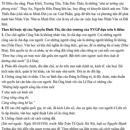
Tố Hữu cho rằng: Phan Khôi, Trương Tửu, Trần Đức Thảo, là những "
nhà tư tưởng của
phong trào
". Thụy An, Nguyễn Hữu Đang liên lạc, huy động và khuyến khích anh em. Trần
Thiếu Bảo (chủ nhà in Minh Đức) in các Giai Phẩm, giúp đỡ tiền bạc và phương tiện để phát
hành báo Nhân Văn. Nhà in Minh Đức còn là trụ sở của các cuộc họp báo Nhân Văn và Đất
Mới.
Theo lời buộc tội của Nguyễn Đình Thi, thì chủ trương của NVGP dựa trên 6 điểm:
1.
Cho chủ nghĩa Cộng Sản là không nhân văn, là chà đạp con người. Coi những người
cộng sản là chà đạp con người. Coi những người cộng sản là những người khổng lồ không
tim (Trần Duy). Văn học xã hội chủ nghĩa là công thức, giả tạo, đẻ ra những thi sĩ máy (Như
Mai). Đòi quyền tự do cá nhân, tự do sống đời sống tình cảm riêng tư cuả mỗi con người:
"
Đem bục công an máy móc đặt giữa tim người. Bắt tình cảm ngược xuôi theo luật đi
đường nhà nước
" (Lê Đạt).
2.
Phản đối chuyên chính, đòi dân chủ, tự do trên mọi mặt chính trị, kinh tế, văn hoá. Đả
kích mậu dịch, quản lý hộ khẩu, các bộ máy nhà nước. Đòi tự do đối lập.
3.
Chống sùng bái cá nhân. Cho sự lãnh đạo của Đảng là Đảng trị, là độc đoán, mâu thuẫn
với quyền lợi căn bản của con người. Bài Ông bình vôi của Lê Đạt có những câu:
"Những kiếp người sống lâu trăm tuổi
Y như một cái bình vôi
Càng sống càng tồi
Càng sống càng bé lại."
4.
Đề cao chủ nghĩa quốc gia, tư sản, đả kích Liên xô, cho sự giáo dục con người ở Liên xô
là rập khuôn, văn học nghệ thuật Liên xô là công thức.
5.
Chống chính sách cải cách ruộng đất.
(Xin mở ngoặc: Ngày 30/10/1956, trước Mặt Trận Tổ Quốc Hà Nội, luật sư Nguyễn Mạnh
Tường đọc bài diễn văn quan trọng tựa đề "Qua những sai lầm trong cải cách ruộng đất,