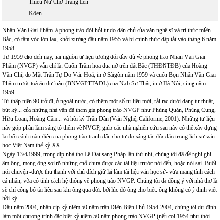
Thiếu Nữ Chờ Trăng Lên
Kôen
Nhân Văn Giai Phẩm là phong trào đòi hỏi tự do dân chủ của văn nghệ sĩ và trí thức miền
Bắc, có tầm vóc lớn lao, khởi xướng đầu năm 1955 và bị chính thức dập tắt vào tháng 6 năm
1958.
Từ 1959 cho đến nay, hai nguồn tư liệu tương đối đầy đủ về phong trào Nhân Văn Giai
Phẩm (NVGP) vẫn chỉ là: Cuốn Trăm hoa đua nở trên đất Bắc (THĐNTĐB) của Hoàng
Văn Chí, do Mặt Trận Tự Do Văn Hoá, in ở Sàigòn năm 1959 và cuốn Bọn Nhân Văn Giai
Phẩm trước toà án dư luận (BNVGPTTADL) của Nxb Sự Thật, in ở Hà Nội, cùng năm
1959.
Từ thập niên 90 trở đi, ở ngoài nước, có thêm một số tư liệu mới, rải rác dưới dạng tự thuật,
bút ký... của những nhà văn đã tham gia phong trào NVGP như Phùng Quán, Phùng Cung,
Hữu Loan, Hoàng Cầm... và hồi ký Trần Dần (Văn Nghệ, Californie, 2001). Những tư liệu
này góp phần làm sáng tỏ thêm về NVGP, giúp các nhà nghiên cứu sau này có thể xây dựng
lại bối cảnh toàn diện của phong trào tranh đấu cho tự do sáng tác độc đáo trong lịch sử văn
học Việt Nam thế kỷ XX.
Ngày 13/4/1999, trong dịp nhà thơ Lê Đạt sang Pháp lần thứ nhì, chúng tôi đã đề nghị ghi
âm ông, mong ông soi rõ những chỗ chưa được các tài liệu trước nói đến, hoặc nói sai. Buổi
nói chuyện -được thu thanh với chủ đích giữ lại làm tài liệu văn học sử- vừa mang tính cách
cá nhân, vừa có tính cách hệ thống về phong trào NVGP. Chúng tôi đã đồng ý với nhà thơ là
sẽ chỉ công bố tài liệu sau khi ông qua đời, bởi lúc đó ông cho biết, ông không có ý định viết
hồi ký.
Đầu năm 2004, nhân dịp kỷ niệm 50 năm trận Điện Biên Phủ 1954-2004, chúng tôi dự định
làm một chương trình đặc biệt kỷ niệm 50 năm phong trào NVGP (nếu coi 1954 như thời