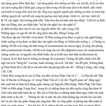
xây dựng quan điểm lãnh đạo", nội dung phân tích những sai lầm của chế độ, đi từ sai lầm
cải cách ruộng đất ở thôn quê, sang sai lầm trong chế độ mậu dịch ở thị thành, đến chính
sách kinh tế mang tính cách bóc lột. Ông truy nguyên nguồn gốc những sai lầm và trình bày
những nguyên tắc mới để sửa sang lại guồng máy luật pháp, chính trị, văn học, kinh tế).
6.
Về văn nghệ, chủ trương phát triển "trăm hoa đua nở trăm nhà đua tiếng". Chối bỏ sự lãnh
đạo của Đảng, nêu cao khẩu hiệu "trả lại văn nghệ cho văn nghệ sĩ".
(6 điểm kê khai theo bài tố cáo của Nguyễn Đình Thi, sđd, trang 114)
Những nguy cơ xụp đổ chế độ cũng được bàn đến, Hồng Cương viết:
"Hạ được tập thơ Việt Bắc và hạ được Tố Hữu xuống là hạ được cả giá trị văn nghệ kháng
chiến xuống và hạ được sự lãnh đạo văn nghệ của Đảng và Chính phủ xuống. (...) Chúng vu
khống chế độ ta là cộng sản thời trung cổ (communisme du moyen âge), là cộng sản phong
kiến (communisme féodal), chế độ ta là cộng sản suy đồi (dégénérescence du communisme),
chúng xuyên tạc và nguyền rủa chỉnh huấn của ta là đồi trụy tinh thần (avilissement de
l’esprit), là nô dịch hoá tư tưởng (esclavage de la pensée). Chúng chế giễu chính sách đãi
ngộ của ta là "bổng lộc" vua ban, huân chương của ta là "mề đay" của đế quốc. Không khác
gì Phan Khôi đã ví chế độ ta với một triều đại phong kiến nào đó." (Hồng Cương, sđd, trang
128, 129).
Chính Hữu trong bài tố cáo Lê Đạt, nói đến cái họa Nhân Văn số 5: "... Lê Đạt đã viết "Bài
học về Ba-lan và Hung-ga -ri" trong Nhân Văn số 5, ký tên "Người quan sát" đăng ngay
bên cạnh bài xã luận kích động quần chúng của Nguyễn Hữu Đang "Hiến Pháp Việt Nam
1946 và Hiến pháp Trung Hoa", trong đó có những đoạn nói đến quyền công dân được tổ
chức biểu tình tuần hành thị uy. Bài của Lê Đạt đưa ra những nhận định nguy hiểm cho tình
hình nước ta lúc đó: "... Nhưng tốc độ và mức độ sửa chữa không kịp với đòi hỏi của tình
thế và yêu cầu của quần chúng nên càng thúc đẩy sự công phẫn và phong trào đấu tranh tự
phát của quần chúng..." Hai bài báo đó là những lời kêu gọi làm loạn. Đạt và nhóm Nhân