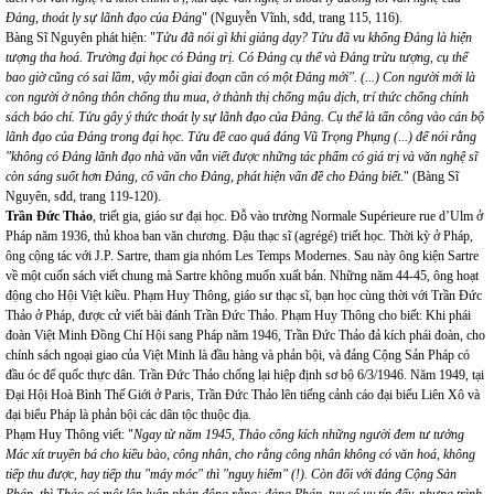
Đảng, thoát ly sự lãnh đạo của Đảng
" (Nguyễn Vĩnh, sđd, trang 115, 116).
Bàng Sĩ Nguyên phát hiện: "
Tửu đã nói gì khi giảng dạy? Tửu đã vu khống Đảng là hiện
tượng tha hoá. Trường đại học có Đảng trị. Có Đảng cụ thể và Đảng trừu tượng, cụ thể
bao giờ cũng có sai lầm, vậy mỗi giai đoạn cần có một Đảng mới". (...) Con người mới là
con người ở nông thôn chống thu mua, ở thành thị chống mậu dịch, trí thức chống chính
sách báo chí. Tửu gây ý thức thoát ly sự lãnh đạo của Đảng. Cụ thể là tấn công vào cán bộ
lãnh đạo của Đảng trong đại học. Tửu đề cao quá đáng Vũ Trọng Phụng (...) để nói rằng
"không có Đảng lãnh đạo nhà văn vẫn viết được những tác phẩm có giá trị và văn nghệ sĩ
còn sáng suốt hơn Đảng, cố vấn cho Đảng, phát hiện vấn đề cho Đảng biết
." (Bàng Sĩ
Nguyên, sđd, trang 119-120).
Trần Đức Thảo
, triết gia, giáo sư đại học. Đỗ vào trường Normale Supérieure rue d’Ulm ở
Pháp năm 1936, thủ khoa ban văn chương. Đậu thạc sĩ (agrégé) triết học. Thời kỳ ở Pháp,
ông cộng tác với J.P. Sartre, tham gia nhóm Les Temps Modernes. Sau này ông kiện Sartre
về một cuốn sách viết chung mà Sartre không muốn xuất bản. Những năm 44-45, ông hoạt
động cho Hội Việt kiều. Phạm Huy Thông, giáo sư thạc sĩ, bạn học cùng thời với Trần Đức
Thảo ở Pháp, được cử viết bài đánh Trần Đức Thảo. Phạm Huy Thông cho biết: Khi phái
đoàn Việt Minh Đồng Chí Hội sang Pháp năm 1946, Trần Đức Thảo đả kích phái đoàn, cho
chính sách ngoại giao của Việt Minh là đầu hàng và phản bội, và đảng Cộng Sản Pháp có
đầu óc đế quốc thực dân. Trần Đức Thảo chống lại hiệp định sơ bộ 6/3/1946. Năm 1949, tại
Đại Hội Hoà Bình Thế Giới ở Paris, Trần Đức Thảo lên tiếng cảnh cáo đại biểu Liên Xô và
đại biểu Pháp là phản bội các dân tộc thuộc địa.
Phạm Huy Thông viết: "
Ngay từ năm 1945, Thảo công kích những người đem tư tưởng
Mác xít truyền bá cho kiều bào, công nhân, cho rằng công nhân không có văn hoá, không
tiếp thu được, hay tiếp thu "máy móc" thì "nguy hiểm" (!). Còn đối với đảng Cộng Sản