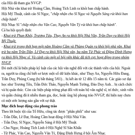
của Hội đã tham gia NVGP:
Hội Nhà văn khai trừ Hoàng Cầm, Hoàng Tích Linh ra khỏi ban chấp hành.
Hội Mỹ Thuật, cảnh cáo Sĩ Ngọc, "
chấp nhận cho Sĩ Ngọc và Nguyễn Sáng rút khỏi ban
chấp hành
".
Hội Nhạc Sĩ "
chấp nhận cho Văn Cao, Nguyễn Văn Tý rút khỏi ban chấp hành
".
Cả ba hội quyết định:
-
Khai trừ Phan Khôi, Trương Tửu, Thụy An ra khỏi Hội Nhà Văn, Trần Duy ra khỏi Hội
Mỹ Thuật.
-
Khai trừ trong thời hạn một năm Hoàng Cầm và Phùng Quán ra khỏi hội nhà văn. Khai
trừ ba năm Trần Dần, Lê Đạt ra khỏi Hội Nhà văn, ba năm Tử Phác và Đặng Đình Hưng
ra khỏi Hội Nhạc sĩ. Và cảnh cáo một số hội viên khác đã tích cực hoạt động trong nhóm
NVGP.
Đó mới chỉ là biện pháp kỷ luật của các hội văn nghệ đối với các thành viên của hội. Ngoài
ra, người ta cũng chỉ biết sơ lược một số dữ kiện khác, như Thụy An, Nguyễn Hữu Đang,
Trần Duy, Phùng Cung (bị bắt tháng 5/61)... bị kết án từ 12 đến 15 năm tù. Các giáo sư đại
học như Trương Tửu, Trần Đức Thảo, Nguyễn Mạnh Tường, Đào Duy Anh... bị cách chức
và bị quản thúc. Còn các biện pháp trừng phạt đối với toàn bộ văn nghệ sĩ, trí thức, sinh viên
và quần chúng đã ít nhiều tham gia, đọc, hoặc ủng hộ phong trào NVGP, thì hiện nay chưa
có một ước lượng nào gần với sự thật.
Mục đích hoạt động của phong trào
Theo lời buộc tội của Tố Hữu, công tác được "phân phối" như sau:
- Trần Dần, Lê Đạt, Hoàng Cầm hoạt động ở Hội Nhà Văn.
- Trần Duy, Sĩ Ngọc, Nguyễn Sáng ở Hội Mỹ Thuật.
- Chu Ngọc, Hoàng Tích Linh ở Hội Nghệ Sĩ Sân Khấu
- Tử Phác, Văn Cao, Nguyễn Văn Tý, Đặng Đình Hưng ở hội Âm Nhạc.