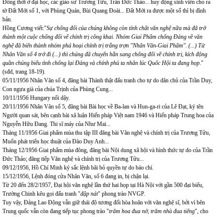
Đồng thời ở đại học, các giáo sư Trương Tửu, Trần Đức Thảo... huy động sinh viên cho ra
tờ Đất Mới số 1, với Phùng Quán, Bùi Quang Đoài... Đất Mới ra được một số thì bị đình
bản.
Hồng Cương viết:"
Sự chống đối của chúng không còn tính chất văn nghệ nữa mà đã trở
thành một cuộc chống đối vế chính trị công khai. Nhóm Giai Phẩm chống Đảng về văn
nghệ đã biến thành nhóm phá hoại chính trị trắng trợn "Nhân Văn-Giai Phẩm". (...) Từ
Nhân Văn số 4 trở đi (...) thì chúng đã chuyển hẳn sang chống đối về chính trị, kích động
quần chúng biểu tình chống lại Đảng và chính phủ ta nhân lúc Quốc Hội ta đang họp
."
(sđd, trang 18-19).
05/11/1956 Nhân Văn số 4, đăng bài Thành thật đấu tranh cho tự do dân chủ của Trần Duy,
Con ngựa già của chúa Trịnh của Phùng Cung...
10/11/1956 Hungary nổi dậy.
20/11/1956 Nhân Văn số 5, đăng bài Bài học về Ba-lan và Hun-ga-ri của Lê Đạt, ký tên
Người quan sát, bên cạnh bài xã luận Hiến pháp Việt nam 1946 và Hiến pháp Trung hoa của
Nguyễn Hữu Đang. Thi sĩ máy của Như Mai...
Tháng 11/1956 Giai phẩm mùa thu tập III đăng bài Văn nghệ và chính trị của Trương Tửu,
Muốn phát triển học thuật của Đào Duy Anh...
Tháng 12/1956 Giai phẩm mùa đông, đăng bài Nội dung xã hội và hình thức tự do của Trần
Đức Thảo; đăng tiếp Văn nghệ và chính trị của Trương Tửu...
09/12/1956, Hồ Chí Minh ký sắc lệnh bãi bỏ quyền tự do báo chí.
15/12/1956, Lệnh đóng cửa Nhân Văn, số 6 đang in, bị chận lại.
Từ 20 đến 28/2/1957, Đại hội văn nghệ lần thứ hai họp tại Hà Nội với gần 500 đại biểu,
Trường Chinh kêu gọi đấu tranh "
đập nát
" phong trào NVGP.
Tuy vậy, Đảng Lao Động vẫn giữ thái độ tương đối hòa hoãn với văn nghệ sĩ, bởi vì bên
Trung quốc vẫn còn đang tiếp tục phong trào "
trăm hoa đua nở, trăm nhà đua tiếng
", cho