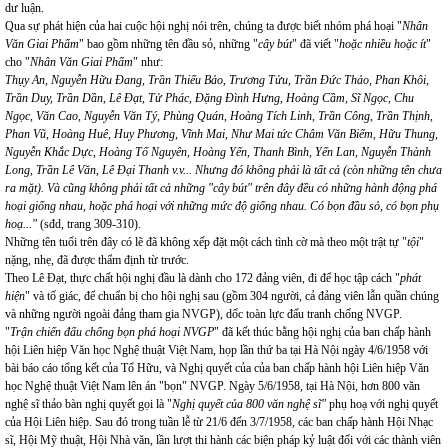
dư luận.
Qua sự phát hiện của hai cuộc hội nghị nói trên, chúng ta được biết nhóm phá hoại "
Nhân
Văn Giai Phẩm
" bao gồm những tên đầu sỏ, những "
cây bút
" đã viết "
hoặc nhiều hoặc ít
"
cho "
Nhân Văn Giai Phẩm
" như:
Thụy An, Nguyễn Hữu Đang, Trần Thiếu Bảo, Trương Tửu, Trần Đức Thảo, Phan Khôi,
Trần Duy, Trần Dần, Lê Đạt, Tử Phác, Đặng Đình Hưng, Hoàng Cầm, Sĩ Ngọc, Chu
Ngọc, Văn Cao, Nguyễn Văn Tý, Phùng Quán, Hoàng Tích Linh, Trần Công, Trần Thịnh,
Phan Vũ, Hoàng Huê, Huy Phương, Vĩnh Mai, Như Mai tức Châm Văn Biếm, Hữu Thung,
Nguyễn Khắc Dực, Hoàng Tố Nguyên, Hoàng Yến, Thanh Bình, Yến Lan, Nguyễn Thành
Long, Trần Lê Văn, Lê Đại Thanh v.v... Nhưng đó không phải là tất cả (còn những tên chưa
ra mặt). Và cũng không phải tất cả những "cây bút" trên đây đều có những hành động phá
hoại giống nhau, hoặc phá hoại với những mức độ giống nhau. Có bọn đầu sỏ, có bọn phụ
hoạ..."
(sđd, trang 309-310).
Những tên tuổi trên đây có lẽ đã không xếp đặt một cách tình cờ mà theo một trật tự "
tội
"
nặng, nhẹ, đã được thẩm định từ trước.
Theo Lê Đạt, thực chất hội nghị đầu là dành cho 172 đảng viên, đi để học tập cách "
phát
hiện
" và tố giác, để chuẩn bị cho hội nghị sau (gồm 304 người, cả đảng viên lẫn quần chúng
và những người ngoài đảng tham gia NVGP), dốc toàn lực đấu tranh chống NVGP.
"
Trận chiến đấu chống bọn phá hoại NVGP
" đã kết thúc bằng hội nghị của ban chấp hành
hội Liên hiệp Văn học Nghệ thuật Việt Nam, họp lần thứ ba tại Hà Nội ngày 4/6/1958 với
bài báo cáo tổng kết của Tố Hữu, và Nghị quyết của của ban chấp hành hội Liên hiệp Văn
học Nghệ thuật Việt Nam lên án "bọn" NVGP. Ngày 5/6/1958, tại Hà Nội, hơn 800 văn
nghệ sĩ thảo bàn nghị quyết gọi là "
Nghị quyết của 800 văn nghệ sĩ"
phụ hoạ với nghị quyết
của Hội Liên hiệp. Sau đó trong tuần lễ từ 21/6 đến 3/7/1958, các ban chấp hành Hội Nhạc
sĩ, Hội Mỹ thuật, Hội Nhà văn, lần lượt thi hành các biện pháp kỷ luật đối với các thành viên