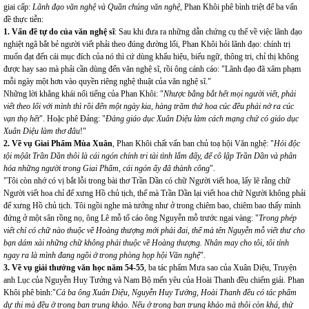
giai cấp:
Lãnh đạo văn nghệ và Quần chúng văn nghệ
, Phan Khôi phê bình triệt để ba vấn
đề thực tiễn:
1. Vấn đề tự do của văn nghệ sĩ
: Sau khi đưa ra những dẫn chứng cụ thể về việc lãnh đạo
nghiệt ngã bắt bẻ người viết phải theo đúng đường lối, Phan Khôi hỏi lãnh đạo: chính trị
muốn đạt đến cái mục đích của nó thì cứ dùng khẩu hiệu, biểu ngữ, thông tri, chỉ thị không
được hay sao mà phải cần dùng đến văn nghệ sĩ, rồi ông cánh cáo: "Lãnh đạo đã xâm phạm
mỗi ngày một hơn vào quyền riêng nghệ thuật của văn nghệ sĩ."
Những lời khẳng khái nổi tiếng của Phan Khôi: "
Nhược bằng bắt hết mọi người viết, phải
viết theo lối với mình thì rồi đến một ngày kia, hàng trăm thứ hoa cúc đều phải nở ra cúc
vạn thọ hết
". Hoặc phê Đảng: "
Đảng giáo dục Xuân Diệu làm cách mạng chứ có giáo dục
Xuân Diệu làm thơ đâu
!"
2.
Về vụ Giai Phẩm Mùa Xuân
, Phan Khôi chất vấn ban chủ toạ hội Văn nghệ: "
Hỏi độc
tội mộât Trần Dần thôi là cái ngón chính tri tài tình lắm đấy, để cô lập Trần Dần và phân
hóa những người trong Giai Phẩm, cái ngón ấy đã thành công
".
"Tôi còn nhớ có vị bắt lỗi trong bài thơ Trần Dần có chữ Người viết hoa, lấy lẽ rằng chữ
Người viết hoa chỉ để xưng Hồ chủ tịch, thế mà Trần Dần lại viết hoa chữ Người không phải
để xưng Hồ chủ tịch. Tôi ngồi nghe mà tưởng như ở trong chiêm bao, chiêm bao thấy mình
đứng ở một sân rồng nọ, ông Lê mỗ tố cáo ông Nguyễn mỗ trước ngai vàng: "
Trong phép
viết chỉ có chữ nào thuộc về Hoàng thượng mới phải đai, thế mà tên Nguyễn mỗ viết thư cho
bạn dám xài những chữ không phải thuộc về Hoàng thượng. Nhân may cho tôi, tôi tỉnh
ngay ra là mình đang ngồi ở trong phòng họp hội Văn nghệ
".
3.
Về vụ giải thưởng văn học năm 54-55
, ba tác phẩm Mưa sao của Xuân Diệu, Truyện
anh Lục của Nguyễn Huy Tưởng và Nam Bộ mến yêu của Hoài Thanh đều chiếm giải. Phan
Khôi phê bình:"
Cả ba ông Xuân Diệu, Nguyễn Huy Tưởng, Hoài Thanh đều có tác phẩm
dự thi mà đều ở trong ban trung khảo. Nếu ở trong ban trung khảo mà thôi còn khá, thử