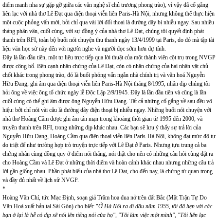
điểm manh nha sự gặp gỡ giữa các văn nghệ sĩ chủ trương phong trào), vì vậy đã cố gắng
liên lạc với nhà thơ Lê Đạt qua điện thoại viễn liên Paris-Hà Nội, nhưng không thể thực hiện
một cuộc phỏng vấn mới, bởi chỉ qua vài lời đối thoại là đường dây bị nhiễu ngay. Sau nhiều
tháng phân vân, cuối cùng, với sự đồng ý của nhà thơ Lê Đạt, chúng tôi quyết định phát
thanh trên RFI, toàn bộ buổi nói chuyện thu thanh ngày 13/4/1999 tại Paris, do đó mà tập tài
liệu văn học sử này đến với người nghe và người đọc sớm hơn dự tính.
Đây là lần đầu tiên, một tư liệu trực tiếp qua lời thuật của một thành viên cột trụ trong NVGP
được công bố. Bên cạnh nhân chứng của Lê Đạt, còn có nhân chứng của hai nhân vật chủ
chốt khác trong phong trào, đó là buổi phỏng vấn ngắn nhà chính trị và văn hoá Nguyễn
Hữu Đang, ghi âm qua điện thoại viễn liên Paris-Hà Nội tháng 8/1995, nhân dịp chúng tôi
hỏi ông về việc ông tổ chức ngày lễ Độc Lập 2/9/1945. Đây là lần đầu tiên và cũng là lần
cuối cùng có thể ghi âm được ông Nguyễn Hữu Đang. Tất cả những cố gắng về sau đều vô
hiệu: bởi chỉ nói vài câu là đường dây điện thoại bị nhiễu ngay. Những buổi nói chuyện với
nhà thơ Hoàng Cầm được ghi âm tản mạn trong khoảng thời gian từ 1995 đến 2000, và
truyền thanh trên RFI, trong những dịp khác nhau. Các bạn sẽ lưu ý thấy sự trả lời của
Nguyễn Hữu Đang, Hoàng Cầm qua điện thoại viễn liên Paris-Hà Nội, không đạt mức độ tự
do triệt để như trường hợp trò truyện trực tiếp với Lê Đạt ở Paris. Nhưng tựu trung cả ba
chứng nhân cùng đồng quy ở điểm nói thẳng, nói thật cho nên có những câu hỏi cùng đặt ra
cho Hoàng Cầm và Lê Đạt ở những thời điểm và hoàn cảnh khác nhau nhưng những câu trả
lời gần giống nhau. Phần phát biểu của nhà thơ Lê Đạt, cho đến nay, là chứng từ quan trọng
và đầy đủ nhất về lịch sử NVGP.
*
Hoàng Văn Chí, tức Mạc Định, soạn giả Trăm hoa đua nở trên đất Bắc (Mặt Trận Tự Do
Văn Hoá xuất bản tại Sài Gòn) cho biết: "
Ở Hà Nội ra đi đầu năm 1955, tôi đã hẹn với các
bạn ở lại là hễ có dịp sẽ nói lên tiếng nói của họ", "Tôi làm việc một mình", "Tôi liên lạc