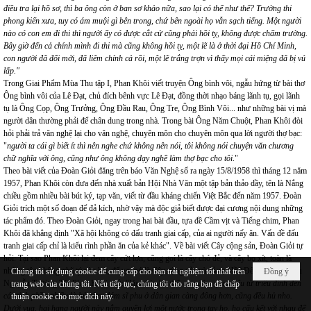
điều tra lại hồ sơ, thì ba ông còn ở ban sơ khảo nữa, sao lại có thể như thế? Trường thi
phong kiến xưa, tuy có ám muội gì bên trong, chứ bên ngoài họ vẫn sạch tiếng. Một người
nào có con em đi thi thì người ấy có được cắt cử cũng phải hồi tỵ, không được chấm trường.
Bây giờ đến cả chính mình đi thi mà cũng không hồi tỵ, một lẽ là ở thời đại Hồ Chí Minh,
con người đã đổi mới, đã liêm chính cả rồi, một lẽ trắng trợn vì thấy mọi cái miệng đã bị vú
lấp."
Trong Giai Phẩm Mùa Thu tập I, Phan Khôi viết truyện Ông bình vôi, ngẫu hứng từ bài thơ
Ông bình vôi của Lê Đạt, chủ đích bênh vực Lê Đạt, đồng thời nhạo báng lãnh tụ, gọi lãnh
tụ là Ông Cọp, Ông Trưởng, Ông Đầu Rau, Ông Tre, Ông Bình Vôi... như những bài vị mà
người dân thường phải để chân dung trong nhà. Trong bài Ông Năm Chuột, Phan Khôi đòi
hỏi phải trả văn nghệ lại cho văn nghệ, chuyên môn cho chuyên môn qua lời người thợ bạc:
"
người ta cái gì biết ít thì nên nghe chứ không nên nói, tôi không nói chuyện văn chương
chữ nghĩa với ông, cũng như ông không dạy nghề làm thợ bạc cho tôi
."
Theo bài viết của Đoàn Giỏi đăng trên báo Văn Nghệ số ra ngày 15/8/1958 thì tháng 12 năm
1957, Phan Khôi còn đưa đến nhà xuất bản Hội Nhà Văn một tập bản thảo dầy, tên là Nắng
chiều gồm nhiều bài bút ký, tạp văn, viết từ đầu kháng chiến Việt Bắc đến năm 1957. Đoàn
Giỏi trích một số đoạn để đả kích, nhờ vậy mà độc giả biết được đại cương nội dung những
tác phẩm đó. Theo Đoàn Giỏi, ngay trong hai bài đầu, tựa đề Cầm vịt và Tiếng chim, Phan
Khôi đã khẳng định "Xã hội không có đấu tranh giai cấp, của ai người nấy ăn. Vấn đề đấu
tranh giai cấp chỉ là kiểu rình phần ăn của kẻ khác". Về bài viết Cây cộng sản, Đoàn Giỏi tự
hỏi: Tại sao Phan Khôi lại đem cây cứt lợn, cũng gọi là cây chó đẻ, và cây bọ xít, toàn là
những tên không nhã tý nào hét, để gọi nó là Cây cộng sản và cỏ cụ Hồ? Đến bài giới thiệu
Chúng tôi sử dụng cookie để cung cấp cho bạn trải nghiệm tốt nhất trên
Đồng ý
Nguyễn Trường Tộ, Phan Khôi viết: "
Vua thì như thế, còn đám quan liêu từ triều đình đến
trang web của chúng tôi. Nếu tiếp tục, chúng tôi cho rằng bạn đã chấp
các tỉnh phần nhiều là hủ nho, đám sĩ phu ở dân gian càng đông hơn, cũng đều hủ nho.
thuận cookie cho mục đích này.
Dưới vua, hai hạng người này nắm quyền lợi một nước trong tay họ, họ cấu kết với nhau để