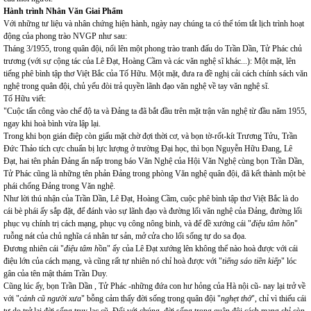
Hành trình Nhân Văn Giai Phẩm
Với những tư liệu và nhân chứng hiện hành, ngày nay chúng ta có thể tóm tắt lịch trình hoạt
động của phong trào NVGP như sau:
Tháng 3/1955, trong quân đội, nổi lên một phong trào tranh đấu do Trần Dần, Tử Phác chủ
trương (với sự cộng tác của Lê Đạt, Hoàng Cầm và các văn nghệ sĩ khác...): Một mặt, lên
tiếng phê bình tập thơ Việt Bắc của Tố Hữu. Một mặt, đưa ra đề nghị cải cách chính sách văn
nghệ trong quân đội, chủ yếu đòi trả quyền lãnh đạo văn nghệ về tay văn nghệ sĩ.
Tố Hữu viết:
"Cuộc tấn công vào chế độ ta và Đảng ta đã bắt đầu trên mặt trận văn nghệ từ đầu năm 1955,
ngay khi hoà bình vừa lập lại.
Trong khi bọn gián điệp còn giấu mặt chờ đợi thời cơ, và bọn tờ-rốt-kít Trương Tửu, Trần
Đức Thảo tích cực chuẩn bị lực lượng ở trường Đại học, thì bọn Nguyễn Hữu Đang, Lê
Đạt, hai tên phản Đảng ẩn nấp trong báo Văn Nghệ của Hội Văn Nghệ cùng bọn Trần Dần,
Tử Phác cũng là những tên phản Đảng trong phòng Văn nghệ quân đội, đã kết thành một bè
phái chống Đảng trong Văn nghệ.
Như lời thú nhận của Trần Dần, Lê Đạt, Hoàng Cầm, cuộc phê bình tập thơ Việt Bắc là do
cái bè phái ấy sắp đặt, để đánh vào sự lãnh đạo và đường lối văn nghệ của Đảng, đường lối
phục vụ chính trị cách mạng, phục vụ công nông binh, và để đề xướng cái "
điệu tâm hồn
"
ruỗng nát của chủ nghĩa cá nhân tư sản, mở cửa cho lối sống tự do sa đọa.
Đương nhiên cái "
điệu tâm h
ồn" ấy của Lê Đạt xướng lên không thể nào hoà được với cái
điệu lớn của cách mạng, và cũng rất tự nhiên nó chỉ hoà được với "
tiếng sáo tiền kiếp
" lóc
gân của tên mật thám Trần Duy.
Cũng lúc ấy, bọn Trần Dần , Tử Phác -những đứa con hư hỏng của Hà nội cũ- nay lại trở về
với "
cảnh cũ người xưa
" bỗng cảm thấy đời sống trong quân đội "
nghẹt thở
", chỉ vì thiếu cái