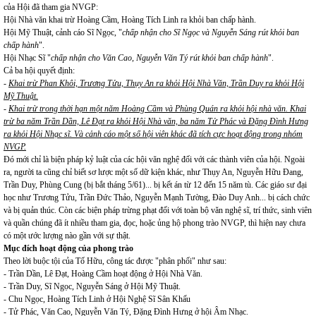
của Hội đã tham gia NVGP:
Hội Nhà văn khai trừ Hoàng Cầm, Hoàng Tích Linh ra khỏi ban chấp hành.
Hội Mỹ Thuật, cảnh cáo Sĩ Ngọc, "
chấp nhận cho Sĩ Ngọc và Nguyễn Sáng rút khỏi ban
chấp hành
".
Hội Nhạc Sĩ "
chấp nhận cho Văn Cao, Nguyễn Văn Tý rút khỏi ban chấp hành
".
Cả ba hội quyết định:
-
Khai trừ Phan Khôi, Trương Tửu, Thụy An ra khỏi Hội Nhà Văn, Trần Duy ra khỏi Hội
Mỹ Thuật.
-
Khai trừ trong thời hạn một năm Hoàng Cầm và Phùng Quán ra khỏi hội nhà văn. Khai
trừ ba năm Trần Dần, Lê Đạt ra khỏi Hội Nhà văn, ba năm Tử Phác và Đặng Đình Hưng
ra khỏi Hội Nhạc sĩ. Và cảnh cáo một số hội viên khác đã tích cực hoạt động trong nhóm
NVGP.
Đó mới chỉ là biện pháp kỷ luật của các hội văn nghệ đối với các thành viên của hội. Ngoài
ra, người ta cũng chỉ biết sơ lược một số dữ kiện khác, như Thụy An, Nguyễn Hữu Đang,
Trần Duy, Phùng Cung (bị bắt tháng 5/61)... bị kết án từ 12 đến 15 năm tù. Các giáo sư đại
học như Trương Tửu, Trần Đức Thảo, Nguyễn Mạnh Tường, Đào Duy Anh... bị cách chức
và bị quản thúc. Còn các biện pháp trừng phạt đối với toàn bộ văn nghệ sĩ, trí thức, sinh viên
và quần chúng đã ít nhiều tham gia, đọc, hoặc ủng hộ phong trào NVGP, thì hiện nay chưa
có một ước lượng nào gần với sự thật.
Mục đích hoạt động của phong trào
Theo lời buộc tội của Tố Hữu, công tác được "phân phối" như sau:
- Trần Dần, Lê Đạt, Hoàng Cầm hoạt động ở Hội Nhà Văn.
- Trần Duy, Sĩ Ngọc, Nguyễn Sáng ở Hội Mỹ Thuật.
- Chu Ngọc, Hoàng Tích Linh ở Hội Nghệ Sĩ Sân Khấu
- Tử Phác, Văn Cao, Nguyễn Văn Tý, Đặng Đình Hưng ở hội Âm Nhạc.