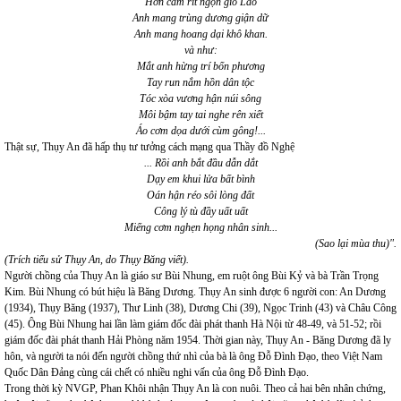
Hờn căm rít ngọn gió Lào
Anh mang trùng dương giận dữ
Anh mang hoang dại khô khan.
và như:
Mắt anh hừng trí bốn phương
Tay run nắm hồn dân tộc
Tóc xòa vương hận núi sông
Môi bậm tay tai nghe rên xiết
Áo cơm dọa dưới cùm gông!...
Thật sự, Thụy An đã hấp thụ tư tưởng cách mạng qua Thầy đồ Nghệ
... Rồi anh bắt đầu dẫn dắt
Dạy em khui lửa bất bình
Oán hận réo sôi lòng đất
Công lý tù đầy uất uất
Miếng cơm nghẹn họng nhân sinh...
(Sao lại mùa thu)".
(Trích tiểu sử Thụy An, do Thụy Băng viết).
Người chồng của Thụy An là giáo sư Bùi Nhung, em ruột ông Bùi Kỷ và bà Trần Trọng
Kim. Bùi Nhung có bút hiệu là Băng Dương. Thụy An sinh được 6 người con: An Dương
(1934), Thụy Băng (1937), Thư Linh (38), Dương Chi (39), Ngọc Trinh (43) và Châu Công
(45). Ông Bùi Nhung hai lần làm giám đốc đài phát thanh Hà Nội từ 48-49, và 51-52; rồi
giám đốc đài phát thanh Hải Phòng năm 1954. Thời gian này, Thụy An - Băng Dương đã ly
hôn, và người ta nói đến người chồng thứ nhì của bà là ông Đỗ Đình Đạo, theo Việt Nam
Quốc Dân Đảng cùng cái chết có nhiều nghi vấn của ông Đỗ Đình Đạo.
Trong thời kỳ NVGP, Phan Khôi nhận Thụy An là con nuôi. Theo cả hai bên nhân chứng,