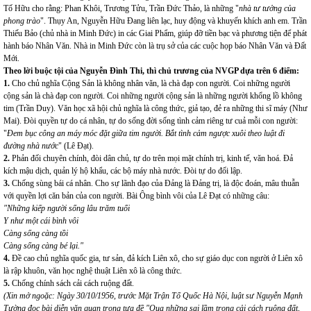
Tố Hữu cho rằng: Phan Khôi, Trương Tửu, Trần Đức Thảo, là những "
nhà tư tưởng của
phong trào
". Thụy An, Nguyễn Hữu Đang liên lạc, huy động và khuyến khích anh em. Trần
Thiếu Bảo (chủ nhà in Minh Đức) in các Giai Phẩm, giúp đỡ tiền bạc và phương tiện để phát
hành báo Nhân Văn. Nhà in Minh Đức còn là trụ sở của các cuộc họp báo Nhân Văn và Đất
Mới.
Theo lời buộc tội của Nguyễn Đình Thi, thì chủ trương của NVGP dựa trên 6 điểm:
1.
Cho chủ nghĩa Cộng Sản là không nhân văn, là chà đạp con người. Coi những người
cộng sản là chà đạp con người. Coi những người cộng sản là những người khổng lồ không
tim (Trần Duy). Văn học xã hội chủ nghĩa là công thức, giả tạo, đẻ ra những thi sĩ máy (Như
Mai). Đòi quyền tự do cá nhân, tự do sống đời sống tình cảm riêng tư cuả mỗi con người:
"
Đem bục công an máy móc đặt giữa tim người. Bắt tình cảm ngược xuôi theo luật đi
đường nhà nước
" (Lê Đạt).
2.
Phản đối chuyên chính, đòi dân chủ, tự do trên mọi mặt chính trị, kinh tế, văn hoá. Đả
kích mậu dịch, quản lý hộ khẩu, các bộ máy nhà nước. Đòi tự do đối lập.
3.
Chống sùng bái cá nhân. Cho sự lãnh đạo của Đảng là Đảng trị, là độc đoán, mâu thuẫn
với quyền lợi căn bản của con người. Bài Ông bình vôi của Lê Đạt có những câu:
"Những kiếp người sống lâu trăm tuổi
Y như một cái bình vôi
Càng sống càng tồi
Càng sống càng bé lại."
4.
Đề cao chủ nghĩa quốc gia, tư sản, đả kích Liên xô, cho sự giáo dục con người ở Liên xô
là rập khuôn, văn học nghệ thuật Liên xô là công thức.
5.
Chống chính sách cải cách ruộng đất.
(Xin mở ngoặc: Ngày 30/10/1956, trước Mặt Trận Tổ Quốc Hà Nội, luật sư Nguyễn Mạnh
Tường đọc bài diễn văn quan trọng tựa đề "Qua những sai lầm trong cải cách ruộng đất,