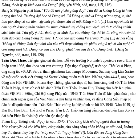
Đảng, thoát ly sự lãnh đạo của Đảng
" (Nguyễn Vĩnh, sđd, trang 115, 116).
Bàng Sĩ Nguyên phát hiện: "
Tửu đã nói gì khi giảng dạy? Tửu đã vu khống Đảng là hiện
tượng tha hoá. Trường đại học có Đảng trị. Có Đảng cụ thể và Đảng trừu tượng, cụ thể
bao giờ cũng có sai lầm, vậy mỗi giai đoạn cần có một Đảng mới". (...) Con người mới là
con người ở nông thôn chống thu mua, ở thành thị chống mậu dịch, trí thức chống chính
sách báo chí. Tửu gây ý thức thoát ly sự lãnh đạo của Đảng. Cụ thể là tấn công vào cán bộ
lãnh đạo của Đảng trong đại học. Tửu đề cao quá đáng Vũ Trọng Phụng (...) để nói rằng
"không có Đảng lãnh đạo nhà văn vẫn viết được những tác phẩm có giá trị và văn nghệ sĩ
còn sáng suốt hơn Đảng, cố vấn cho Đảng, phát hiện vấn đề cho Đảng biết
." (Bàng Sĩ
Nguyên, sđd, trang 119-120).
Trần Đức Thảo
, triết gia, giáo sư đại học. Đỗ vào trường Normale Supérieure rue d’Ulm ở
Pháp năm 1936, thủ khoa ban văn chương. Đậu thạc sĩ (agrégé) triết học. Thời kỳ ở Pháp,
ông cộng tác với J.P. Sartre, tham gia nhóm Les Temps Modernes. Sau này ông kiện Sartre
về một cuốn sách viết chung mà Sartre không muốn xuất bản. Những năm 44-45, ông hoạt
động cho Hội Việt kiều. Phạm Huy Thông, giáo sư thạc sĩ, bạn học cùng thời với Trần Đức
Thảo ở Pháp, được cử viết bài đánh Trần Đức Thảo. Phạm Huy Thông cho biết: Khi phái
đoàn Việt Minh Đồng Chí Hội sang Pháp năm 1946, Trần Đức Thảo đả kích phái đoàn, cho
chính sách ngoại giao của Việt Minh là đầu hàng và phản bội, và đảng Cộng Sản Pháp có
đầu óc đế quốc thực dân. Trần Đức Thảo chống lại hiệp định sơ bộ 6/3/1946. Năm 1949, tại
Đại Hội Hoà Bình Thế Giới ở Paris, Trần Đức Thảo lên tiếng cảnh cáo đại biểu Liên Xô và
đại biểu Pháp là phản bội các dân tộc thuộc địa.
Phạm Huy Thông viết: "
Ngay từ năm 1945, Thảo công kích những người đem tư tưởng
Mác xít truyền bá cho kiều bào, công nhân, cho rằng công nhân không có văn hoá, không
tiếp thu được, hay tiếp thu "máy móc" thì "nguy hiểm" (!). Còn đối với đảng Cộng Sản