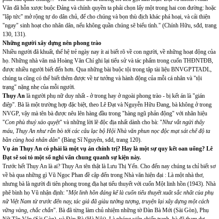
Văn đã hỗn xược buộc Đảng và chính quyền ta phải chọn lấy một trong hai con đường: hoặc
"lập tức" mở rộng tự do dân chủ, để cho chúng và bọn thù địch khác phá hoại, và cải thiện
"ngay" sinh hoạt cho nhân dân, nếu không quần chúng sẽ biểu tình." (Chính Hữu, sđd, trang
130, 131).
Những người xây dựng nên phong trào
Nhiều người đã khuất, thế hệ trẻ ngày nay ít ai biết rõ về con người, về những hoạt động của
họ. Những nhà văn mà Hoàng Văn Chí ghi lại tiểu sử và tác phẩm trong cuốn THĐNTĐB,
được nhiều người biết đến hơn. Qua những bài buộc tội trong tập tài liệu BNVGPTTADL,
chúng ta cũng có thể biết thêm được về tư tưởng và hành động của mỗi cá nhân và "tội
trạng" nặng nhẹ của mỗi người.
Thụy An
là người phụ nữ duy nhất - ở trong hay ở ngoài phong trào - bị kết án là "gián
điệp". Bà là một trường hợp đặc biệt, theo Lê Đạt và Nguyễn Hữu Đang, bà không ở trong
NVGP, vậy mà tên bà được nêu lên hàng đầu trong "hàng ngũ phản động" với nhãn hiệu
"
Con phù thuỷ xảo quyệt
" và những lời lẽ độc địa nhất dành cho bà: "
Như vắt ngửi thấy
máu, Thụy An như rắn bò tới các câu lạc bộ Hội Nhà văn phun nọc độc mạt sát chế độ ta
bần cùng hoá nhân dân
" (Bàng Sĩ Nguyên, sđd, trang 120).
Vụ án Thụy An có phải là một vụ án chính trị? Hay là một sự quy kết oan uổng? Lê
Đạt sẽ soi tỏ một số nghi vấn chung quanh sự kiện này.
Trước hết Thụy An là ai? Thụy An tên thật là Lưu Thị Yến. Cho đến nay chúng ta chỉ biết sơ
về bà qua những gì Vũ Ngọc Phan đề cập đến trong Nhà văn hiện đại : Là một nhà thơ,
nhưng bà là người đi tiên phong trong địa hạt tiểu thuyết với cuốn Một linh hồn (1943). Nhà
phê bình họ Vũ nhận định: "
Một linh hồn đáng kể là cuốn tiểu thuyết xuất sắc nhất của phụ
nữ Việt Nam từ trước đến nay, tác giả đã giàu tưởng tượng, truyện lại xây dựng một cách
vững vàng, chắc chắn
". Bà đã từng làm chủ nhiệm những tờ Đàn Bà Mới (Sài Gòn), Phụ