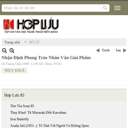
›
Trang nhà
SỐ CŨ
Trước
Sau
Nhận Định Phong Trào Nhân Văn Giai Phẩm
26 Tháng Chín 2008
12:00 SA
(Xem: 8155)
THỤY KHUÊ
Hợp Lưu 85
Thư Tòa Soạn 85
Thụy Khuê: Từ Murasaki Đến Kawabata
Iron Butterfly
Asada Jirô (1951- ): Tỏ Tình Với Người Vợ Không Quen