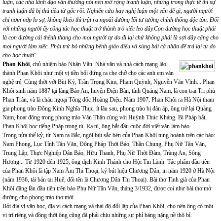
luận, các nhà lãnh đạo vẫn thường nói nên mở rộng tranh luận, nhưng trong thực tế thì sự
tranh luận đã bị thủ tiêu từ gốc rồi. Nghiên cứu hay nghị luận một vấn đề gì, người người
chỉ nơm nớp lo sợ, không khéo thì trật ra ngoài đường lối tư tưởng chính thống độc tôn. Đối
với những người ấy công tác học thuật trở thành trò xiếc leo dây.Con đường học thuật phải
là con đường cái thênh thang cho mọi người tự do đi lại chứ không phải là sợi dây căng cho
mọi người làm xiếc. Phải trừ bỏ những bệnh giáo điều và sùng bái cá nhân để trả lại tự do
cho học thuậ
t".
Phan Khôi
, chủ nhiệm báo Nhân Văn. Nhà văn và nhà cách mạng lão
thành Phan Khôi như một vị tiền bối đứng ra che chở cho các anh em văn
nghệ trẻ. Cùng thời với Bùi Kỷ, Trần Trọng Kim, Phạm Quỳnh, Nguyễn Văn Vĩnh... Phan
Khôi sinh năm 1887 tại làng Bảo An, huyện Điện Bàn, tỉnh Quảng Nam, là con trai Tri phủ
Phan Trân, và là cháu ngoại Tổng đốc Hoàng Diệu. Năm 1907, Phan Khôi ra Hà Nội tham
gia phong trào Đông Kinh Nghĩa Thục, ít lâu sau, phong trào bị đàn áp, ông trở lại Quảng
Nam, hoạt động trong phong trào Văn Thân cùng với Huỳnh Thúc Kháng. Bị Pháp bắt,
Phan Khôi học tiếng Pháp trong tù. Ra tù, ông bắt đầu cuộc đời viết văn làm báo.
Trong nửa thế kỷ, từ Nam ra Bắc, ngòi bút sắc bén của Phan Khôi tung hoành trên các báo:
Nam Phong, Lục Tỉnh Tân Văn, Đông Pháp Thời Báo, Thần Chung, Phụ Nữ Tân Văn,
Trung Lập, Thực Nghiệp Dân Báo, Hữu Thanh, Phụ Nữ Thời Đàm, Tràng An, Sông
Hương... Từ 1920 đến 1925, ông dịch Kinh Thánh cho Hội Tin Lành. Tác phẩm đầu tiên
của Phan Khôi là tập Nam Âm Thi Thoại, ký bút hiệu Chương Dân, in năm 1920 ở Hà Nội
(năm 1936, tái bản tại Huế, đổi tên là Chương Dân Thi Thoại). Bài thơ Tình già của Phan
Khôi đăng lần đầu tiên trên báo Phụ Nữ Tân Văn, tháng 3/1932, được coi như bài thơ mở
đường cho phong trào thơ mới.
Bởi địa vị văn học, địa vị cách mạng và thái độ đối lập của Phan Khôi, cho nên ông có một
vị trí riêng và đồng thời ông cũng đã phải chịu những sự phỉ báng nặng nề thô bỉ.