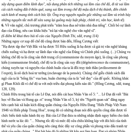
xây dựng quan điểm lãnh đạo", nội dung phân tích những sai lầm của chế độ, đi từ sai lầm
cải cách ruộng đất ở thôn quê, sang sai lầm trong chế độ mậu dịch ở thị thành, đến chính
sách kinh tế mang tính cách bóc lột. Ông truy nguyên nguồn gốc những sai lầm và trình bày
những nguyên tắc mới để sửa sang lại guồng máy luật pháp, chính trị, văn học, kinh tế).
6.
Về văn nghệ, chủ trương phát triển "trăm hoa đua nở trăm nhà đua tiếng". Chối bỏ sự lãnh
đạo của Đảng, nêu cao khẩu hiệu "trả lại văn nghệ cho văn nghệ sĩ".
(6 điểm kê khai theo bài tố cáo của Nguyễn Đình Thi, sđd, trang 114)
Những nguy cơ xụp đổ chế độ cũng được bàn đến, Hồng Cương viết:
"Hạ được tập thơ Việt Bắc và hạ được Tố Hữu xuống là hạ được cả giá trị văn nghệ kháng
chiến xuống và hạ được sự lãnh đạo văn nghệ của Đảng và Chính phủ xuống. (...) Chúng vu
khống chế độ ta là cộng sản thời trung cổ (communisme du moyen âge), là cộng sản phong
kiến (communisme féodal), chế độ ta là cộng sản suy đồi (dégénérescence du communisme),
chúng xuyên tạc và nguyền rủa chỉnh huấn của ta là đồi trụy tinh thần (avilissement de
l’esprit), là nô dịch hoá tư tưởng (esclavage de la pensée). Chúng chế giễu chính sách đãi
ngộ của ta là "bổng lộc" vua ban, huân chương của ta là "mề đay" của đế quốc. Không khác
gì Phan Khôi đã ví chế độ ta với một triều đại phong kiến nào đó." (Hồng Cương, sđd, trang
128, 129).
Chính Hữu trong bài tố cáo Lê Đạt, nói đến cái họa Nhân Văn số 5: "... Lê Đạt đã viết "Bài
học về Ba-lan và Hung-ga -ri" trong Nhân Văn số 5, ký tên "Người quan sát" đăng ngay
bên cạnh bài xã luận kích động quần chúng của Nguyễn Hữu Đang "Hiến Pháp Việt Nam
1946 và Hiến pháp Trung Hoa", trong đó có những đoạn nói đến quyền công dân được tổ
chức biểu tình tuần hành thị uy. Bài của Lê Đạt đưa ra những nhận định nguy hiểm cho tình
hình nước ta lúc đó: "... Nhưng tốc độ và mức độ sửa chữa không kịp với đòi hỏi của tình
thế và yêu cầu của quần chúng nên càng thúc đẩy sự công phẫn và phong trào đấu tranh tự
phát của quần chúng..." Hai bài báo đó là những lời kêu gọi làm loạn. Đạt và nhóm Nhân