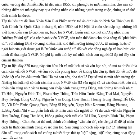
cuộc, và ông đã rời miền Bắc từ đầu năm 1955, khi phong trào mới manh nha, cho nên có
những điểm sai mà ngày nay qua chứng nhân của những người trong cuộc, chúng ta có thể
đính chính lại được.
Tập tài liệu tựa đề Bọn Nhân Văn Giai Phẩm trước toà án dư luận do Nxb Sự Thật (nay là
Nxb Chính Trị Quốc Gia), in tháng 6, năm 1959, tại Hà Nội, là cuốn sách tập hợp những bài
viết hoặc diễn văn tố cáo, lên án, buộc tội NVGP. Cuốn sách có một chương nhỏ, in lại
"
những lời thú tội
" của các thành viên NVGP, còn toàn thể dành cho phía công tố "phát hiện
tội", với những lời lẽ vô cùng khiếm nhã, khó thể mường tượng được, từ miệng, hoặc từ
ngòi bút của giới được gọi là "
trí thức văn nghệ sĩ
" đối với các đồng nghiệp và bạn hữu của
mình đã tham gia NVGP. Nó ghi lại một thời kỳ mà nhân cách con người đã đạt tới đáy sâu
của sự tha hoá.
Tập tư liệu dày 370 trang này còn hữu ích về mặt lịch sử và văn học sử, nó mở ra nhiều khía
cạnh của vấn đề NVGP: về tầm vóc của phong trào, về không khí đàn áp thời đó, về mức độ
khốc liệt của lớp đấu tranh Thái Hà mà sau này, nhà thơ Lê Đạt sẽ mô tả một cách tường tận.
Những bài luận tội có tính cách hạ nhục NVGP của 83 văn nghệ sĩ, và các đoàn thể, báo chí,
nhân dân cũng như các vị trong ban chấp hành trung ương Đảng, với những tên tuổi như:
Tố Hữu, Nguyễn Đình Thi, Phạm Huy Thông, Trần Hữu Tước, Đặng Thai Mai, Nguyễn
Huy Tưởng, Hồng Cương, Nguyễn Văn Bổng, Hoài Thanh, Hoàng Trung Thông, Hồ Đắc
Di, Vũ Đức Phúc, Quang Đạm, Bàng Sĩ Nguyên, Ngụy Như Kontum, Hằng Phương,
Lương Xuân Nhị v.v... phản ảnh rất rõ nhân cách của người tố. Ví dụ cách viết của Nguyễn
Huy Tưởng, Đặng Thai Mai, không giống cách viết của Tố Hữu, Nguyễn Đình Thi, Phạm
Huy Thông... Cho nên, có thể nói, chính với những "văn bản tố", các tác giả đã để lại nhân
cách trí thức của mình trong ký ức dân tộc. Sau cùng nhờ cách sắp xếp thứ tự "những tên
đầu sỏ" trong cuốn sách mà chúng ta biết được thứ tự "tội" nặng, "tội" nhẹ, cùng hoạt động
của mỗi người.