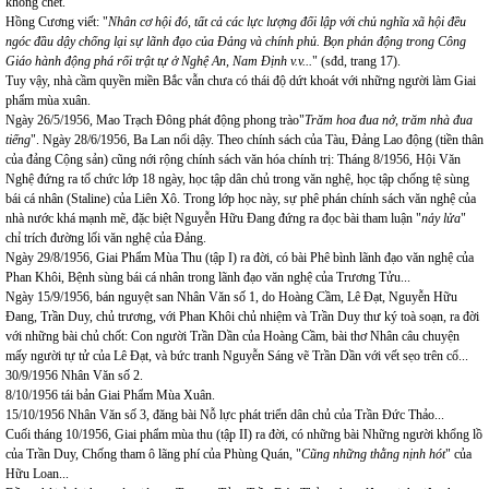
không chết.
Hồng Cương viết: "
Nhân cơ hội đó, tất cả các lực lượng đối lập với chủ nghĩa xã hội đều
ngóc đầu dậy chống lại sự lãnh đạo của Đảng và chính phủ. Bọn phản động trong Công
Giáo hành động phá rối trật tự ở Nghệ An, Nam Định v.v...
" (sđd, trang 17).
Tuy vậy, nhà cầm quyền miền Bắc vẫn chưa có thái độ dứt khoát với những người làm Giai
phẩm mùa xuân.
Ngày 26/5/1956, Mao Trạch Đông phát động phong trào"
Trăm hoa đua nở, trăm nhà đua
tiếng
". Ngày 28/6/1956, Ba Lan nổi dậy. Theo chính sách của Tàu, Đảng Lao động (tiền thân
của đảng Cộng sản) cũng nới rộng chính sách văn hóa chính trị: Tháng 8/1956, Hội Văn
Nghệ đứng ra tổ chức lớp 18 ngày, học tập dân chủ trong văn nghệ, học tập chống tệ sùng
bái cá nhân (Staline) của Liên Xô. Trong lớp học này, sự phê phán chính sách văn nghệ của
nhà nước khá mạnh mẽ, đặc biệt Nguyễn Hữu Đang đứng ra đọc bài tham luận "
nảy lửa
"
chỉ trích đường lối văn nghệ của Đảng.
Ngày 29/8/1956, Giai Phẩm Mùa Thu (tập I) ra đời, có bài Phê bình lãnh đạo văn nghệ của
Phan Khôi, Bệnh sùng bái cá nhân trong lãnh đạo văn nghệ của Trương Tửu...
Ngày 15/9/1956, bán nguyệt san Nhân Văn số 1, do Hoàng Cầm, Lê Đạt, Nguyễn Hữu
Đang, Trần Duy, chủ trương, với Phan Khôi chủ nhiệm và Trần Duy thư ký toà soạn, ra đời
với những bài chủ chốt: Con người Trần Dần của Hoàng Cầm, bài thơ Nhân câu chuyện
mấy người tự tử của Lê Đạt, và bức tranh Nguyễn Sáng vẽ Trần Dần với vết sẹo trên cổ...
30/9/1956 Nhân Văn số 2.
8/10/1956 tái bản Giai Phẩm Mùa Xuân.
15/10/1956 Nhân Văn số 3, đăng bài Nỗ lực phát triển dân chủ của Trần Đức Thảo...
Cuối tháng 10/1956, Giai phẩm mùa thu (tập II) ra đời, có những bài Những người khổng lồ
của Trần Duy, Chống tham ô lãng phí của Phùng Quán, "
Cũng những thằng nịnh hót
" của
Hữu Loan...