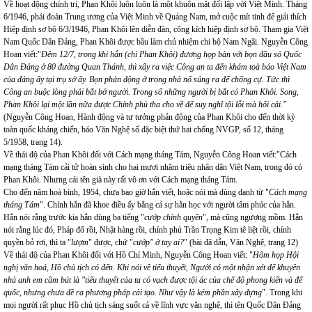
Về hoạt động chính trị, Phan Khôi luôn luôn là một khuôn mặt đối lập với Việt Minh. Tháng
6/1946, phái đoàn Trung ương của Việt Minh về Quảng Nam, mở cuộc mít tinh để giải thích
Hiệp định sơ bộ 6/3/1946, Phan Khôi lên diễn đàn, công kích hiệp định sơ bộ. Tham gia Việt
Nam Quốc Dân Đảng, Phan Khôi được bầu làm chủ nhiệm chi bộ Nam Ngãi. Nguyễn Công
Hoan viết:"
Đêm 12/7, trong khi hắn (chỉ Phan Khôi) đương họp bàn với bọn đầu sỏ Quốc
Dân Đảng ở 80 đường Quan Thánh, thì xẩy ra việc Công an ta đến khám toà báo Việt Nam
của đảng ấy tại trụ sở ấy. Bọn phản động ở trong nhà nổ súng ra để chống cự. Tức thì
Công an buộc lòng phải bắt bớ người. Trong số những người bị bắt có Phan Khôi. Song,
Phan Khôi lại một lần nữa được Chính phủ tha cho về để suy nghĩ tội lỗi mà hối cải."
(Nguyễn Công Hoan, Hành động và tư tưởng phản động của Phan Khôi cho đến thời kỳ
toàn quốc kháng chiến, báo Văn Nghệ số đặc biệt thứ hai chống NVGP, số 12, tháng
5/1958, trang 14).
Về thái độ của Phan Khôi đối với Cách mạng tháng Tám, Nguyễn Công Hoan viết:"Cách
mạng tháng Tám cải tử hoàn sinh cho hai mươi nhăm triệu nhân dân Việt Nam, trong đó có
Phan Khôi. Nhưng cái tên già này rất vô ơn với Cách mạng tháng Tám.
Cho đến năm hoà bình, 1954, chưa bao giờ hắn viết, hoặc nói mà dùng danh từ "
Cách mạng
tháng Tám
". Chính hắn đã khoe điều ấy bằng cả sự hằn học với người tâm phúc của hắn.
Hắn nói rằng trước kia hắn dùng ba tiếng "
cướp chính quyền
", mà cũng ngượng mồm. Hắn
nói rằng lúc đó, Pháp đổ rồi, Nhật hàng rồi, chính phủ Trần Trọng Kim tê liệt rồi, chính
quyền bỏ rơi, thì ta "
lượm
" được, chứ "
cướp" ở tay ai?
" (bài đã dẫn, Văn Nghệ, trang 12)
Về thái độ của Phan Khôi đối với Hồ Chí Minh, Nguyễn Công Hoan viết: "
Hôm họp Hội
nghị văn hoá, Hồ chủ tịch có đến. Khi nói về tiểu thuyết, Người có một nhận xét để khuyên
nhủ anh em cầm bút là "tiểu thuyết của ta có vạch được tội ác của chế độ phong kiến và đế
quốc, nhưng chưa đề ra phương pháp cải tạo. Như vậy là kém phần xây dựng
". Trong khi
mọi người rất phục Hồ chủ tịch sáng suốt cả về lĩnh vực văn nghệ, thì tên Quốc Dân Đảng