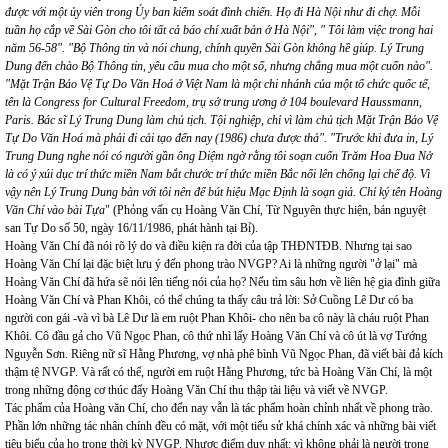
được với một ủy viên trong Ủy ban kiểm soát đình chiến. Họ đi Hà Nội như đi chợ. Mỗi
tuần họ cắp về Sài Gòn cho tôi tất cả báo chí xuất bản ở Hà Nội", " Tôi làm việc trong hai
năm 56-58". "Bộ Thông tin và nói chung, chính quyền Sài Gòn không hề giúp. Lý Trung
Dung đến chào Bộ Thông tin, yêu cầu mua cho một số, nhưng chẳng mua một cuốn nào".
"Mặt Trận Bảo Vệ Tự Do Văn Hoá ở Việt Nam là một chi nhánh của một tổ chức quốc tế,
tên là Congress for Cultural Freedom, trụ sở trung ương ở 104 boulevard Haussmann,
Paris. Bác sĩ Lý Trung Dung làm chủ tịch. Tội nghiệp, chỉ vì làm chủ tịch Mặt Trận Bảo Vệ
Tự Do Văn Hoá mà phải đi cải tạo đến nay (1986) chưa được thả". "Trước khi đưa in, Lý
Trung Dung nghe nói có người gần ông Diệm ngờ rằng tôi soạn cuốn Trăm Hoa Đua Nở
là có ý xúi dục trí thức miền Nam bắt chước trí thức miền Bắc nổi lên chống lại chế độ. Vì
vậy nên Lý Trung Dung bàn với tôi nên để bút hiệu Mạc Định là soạn giả. Chỉ ký tên Hoàng
Văn Chí vào bài Tựa
" (Phỏng vấn cụ Hoàng Văn Chí, Từ Nguyên thực hiện, bán nguyệt
san Tự Do số 50, ngày 16/11/1986, phát hành tại Bỉ).
Hoàng Văn Chí đã nói rõ lý do và điều kiện ra đời của tập THĐNTĐB. Nhưng tại sao
Hoàng Văn Chí lại đặc biệt lưu ý đến phong trào NVGP? Ai là những người "ở lại" mà
Hoàng Văn Chí đã hứa sẽ nói lên tiếng nói của họ? Nếu tìm sâu hơn về liên hệ gia đình giữa
Hoàng Văn Chí và Phan Khôi, có thể chúng ta thấy câu trả lời: Sở Cuồng Lê Dư có ba
người con gái -và vì bà Lê Dư là em ruột Phan Khôi- cho nên ba cô này là cháu ruột Phan
Khôi. Cô đầu gả cho Vũ Ngọc Phan, cô thứ nhì lấy Hoàng Văn Chí và cô út là vợ Tướng
Nguyễn Sơn. Riêng nữ sĩ Hằng Phương, vợ nhà phê bình Vũ Ngọc Phan, đã viết bài đả kích
thậm tệ NVGP. Và rất có thể, người em ruột Hằng Phương, tức bà Hoàng Văn Chí, là một
trong những động cơ thúc đẩy Hoàng Văn Chí thu thập tài liệu và viết về NVGP.
Tác phẩm của Hoàng văn Chí, cho đến nay vẫn là tác phẩm hoàn chỉnh nhất về phong trào.
Phần lớn những tác nhân chính đều có mặt, với một tiểu sử khá chính xác và những bài viết
tiêu biểu của họ trong thời kỳ NVGP. Nhược điểm duy nhất: vì không phải là người trong