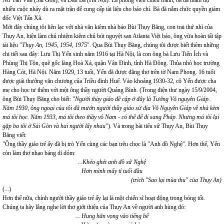
Nữ Tân Văn (Sài Gòn), và Đàn Bà (Hà Nội). Là phóng viên chiến tranh, bà đã tham dự
nhiều cuộc nhảy dù ra mặt trận để cung cấp tài liệu cho báo chí. Bà đã nắm chức quyền giám
đốc Việt Tấn Xã.
Mới đây chúng tôi liên lạc với nhà văn kiêm nhà báo Bùi Thụy Băng, con trai thứ nhì của
Thụy An, hiện làm chủ nhiệm kiêm chủ bút nguyệt san Atlanta Việt báo, ông vừa hoàn tất tập
tài liệu "
Thụy An, 1945, 1954, 1975
". Qua Bùi Thụy Băng, chúng tôi được biết thêm những
chi tiết sau đây: Lưu Thị Yến sinh năm 1916 tại Hà Nội, là con ông bà Lưu Tiến Ích và
Phùng Thị Tôn, quê gốc làng Hoà Xá, quận Vân Đình, tỉnh Hà Đông. Thủa nhỏ học trường
Hàng Cót, Hà Nội. Năm 1929, 13 tuổi, Yến đã được đăng thơ trên tờ Nam Phong. 16 tuổi
được giải thưởng văn chương của Triều đình Huế. Vào khoảng 1930-32, cô Yến được cha
mẹ cho học tư thêm với một ông thầy người Quảng Bình. (Trong điện thư ngày 15/9/2004,
ông Bùi Thụy Băng cho biết: "
Người thày giáo đề cập ở đây là Tướng Võ nguyên Giáp.
Năm 1930, ông ngoại của tôi đã mướn người thầy giáo sử địa Võ Nguyên Giáp về nhà kèm
má tôi học. Năm 1933, má tôi theo thầy vô Nam - có thể để đi sang Pháp. Nhưng má tôi lại
gặp ba tôi ở Sài Gòn và hai người lấy nhau
"). Và trong bài tiểu sử Thụy An, Bùi Thụy
Băng viết:
"Ông thầy giáo trẻ ấy đã bị trò Yến cùng các bạn trêu chọc là "Anh đồ Nghệ". Hơn thế, Yến
còn làm thơ nhạo báng dí dỏm:
...Khéo ghét anh đồ xứ Nghệ
Hơn mình mấy tí tuổi đầu
(trích "Sao lại mùa thu" của Thụy An)
(...)
Hơn thế nữa, chính người thầy giáo trẻ ấy lại là một chiến sĩ hoạt động trong bóng tối.
Chúng ta hãy lắng nghe lời thơ giới thiệu của Thụy An về người anh hùng đó:
... Hung hãn vọng vào tiếng bể