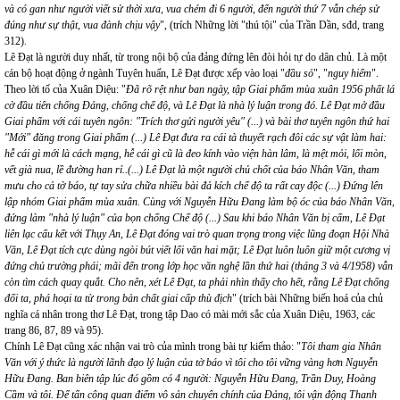
và có gan như người viết sử thời xưa, vua chém đi 6 người, đến người thứ 7 vẫn chép sử
đúng như sự thật, vua đành chịu vậy
", (trích Những lời "thú tội" của Trần Dần, sđd, trang
312).
Lê Đạt là người duy nhất, từ trong nội bộ của đảng đứng lên đòi hỏi tự do dân chủ. Là một
cán bộ hoạt động ở ngành Tuyên huấn, Lê Đạt được xếp vào loại "
đầu sỏ
", "
nguy hiểm
".
Theo lời tố của Xuân Diệu: "
Đã rõ rệt như ban ngày, tập Giai phẩm mùa xuân 1956 phất lá
cờ đầu tiên chống Đảng, chống chế độ, và Lê Đạt là nhà lý luận trong đó. Lê Đạt mở đầu
Giai phẩm với cái tuyên ngôn: "Trích thơ gửi người yêu" (...) và bài thơ tuyên ngôn thứ hai
"Mới" đăng trong Giai phẩm (...) Lê Đạt đưa ra cái tà thuyết rạch đôi các sự vật làm hai:
hễ cái gì mới là cách mạng, hễ cái gì cũ là đeo kính vào viện hàn lâm, là mệt mỏi, lối mòn,
vết già nua, lề đường han rỉ..(...) Lê Đạt là một người chủ chốt của báo Nhân Văn, tham
mưu cho cả tờ báo, tự tay sửa chữa nhiều bài đả kích chế độ ta rất cay độc (...) Đứng lên
lập nhóm Giai phẩm mùa xuân. Cùng với Nguyễn Hữu Đang làm bộ óc của báo Nhân Văn,
đứng làm "nhà lý luận" của bọn chống Chế độ (...) Sau khi báo Nhân Văn bị cấm, Lê Đạt
liên lạc cấu kết với Thụy An, Lê Đạt đóng vai trò quan trọng trong việc lũng đoạn Hội Nhà
Văn, Lê Đạt tích cực dùng ngòi bút viết lối văn hai mặt; Lê Đạt luôn luôn giữ một cương vị
đứng chủ trường phái; mãi đến trong lớp học văn nghệ lần thứ hai (tháng 3 và 4/1958) vẫn
còn tìm cách quay quắt. Cho nên, xét Lê Đạt, ta phải nhìn thấy cho hết, rằng Lê Đạt chống
đối ta, phá hoại ta từ trong bản chất giai cấp thù địch
" (trích bài Những biến hoá của chủ
nghĩa cá nhân trong thơ Lê Đạt, trong tập Dao có mài mới sắc của Xuân Diệu, 1963, các
trang 86, 87, 89 và 95).
Chính Lê Đạt cũng xác nhận vai trò của mình trong bài tự kiểm thảo: "
Tôi tham gia Nhân
Văn với ý thức là người lãnh đạo lý luận của tờ báo vì tôi cho tôi vững vàng hơn Nguyễn
Hữu Đang. Ban biên tập lúc đó gồm có 4 người: Nguyễn Hữu Đang, Trần Duy, Hoàng
Cầm và tôi. Để tấn công quan điểm vô sản chuyên chính của Đảng, tôi vận động Thanh