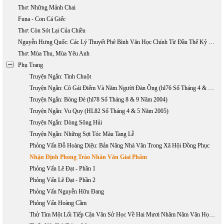
Thơ: Những Mảnh Chai
Funa - Con Cá Giếc
Thơ: Còn Sót Lại Của Chiều
Nguyễn Hưng Quốc: Các Lý Thuyết Phê Bình Văn Học Chính Từ Đầu Thế Kỷ 20 Đến Nay (phần 1)
Thơ: Mùa Thu, Mùa Yêu Anh
Phụ Trang
Truyện Ngắn: Tình Chuột
Truyện Ngắn: Cô Gái Điếm Và Năm Người Đàn Ông (hl76 Số Tháng 4 & 5 Năm 2004)
Truyện Ngắn: Bóng Đè (hl78 Số Tháng 8 & 9 Năm 2004)
Truyện Ngắn: Vu Quy (HL82 Số Tháng 4 & 5 Năm 2005)
Truyện Ngắn: Dòng Sông Hủi
Truyện Ngắn: Những Sợi Tóc Màu Tang Lễ
Phỏng Vấn Đỗ Hoàng Diệu: Bản Năng Nhà Văn Trong Xã Hội Đồng Phục
Nhận Định Phong Trào Nhân Văn Giai Phẩm
Phỏng Vấn Lê Đạt - Phần 1
Phỏng Vấn Lê Đạt - Phần 2
Phỏng Vấn Nguyễn Hữu Đang
Phỏng Vấn Hoàng Cầm
Thử Tìm Một Lối Tiếp Cận Văn Sử Học Về Hai Mươi Nhăm Năm Văn Học Việt Nam Hải Ngoại 1975 - 2000