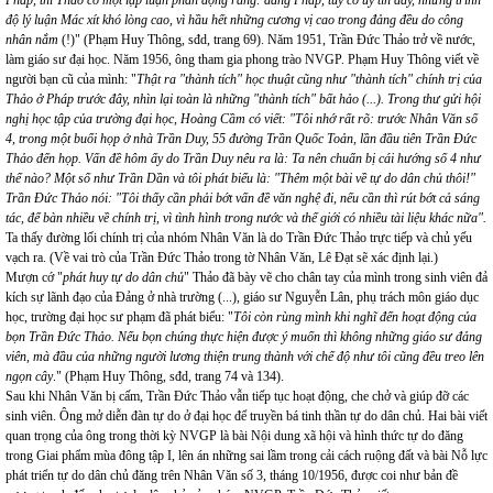
Pháp, thì Thảo có một lập luận phản động rằng: đảng Pháp, tuy có uy tín đấy, nhưng trình
độ lý luận Mác xít khó lòng cao, vì hầu hết những cương vị cao trong đảng đều do công
nhân nắm
(!)" (Phạm Huy Thông, sđd, trang 69). Năm 1951, Trần Đức Thảo trở về nước,
làm giáo sư đại học. Năm 1956, ông tham gia phong trào NVGP. Phạm Huy Thông viết về
người bạn cũ của mình: "
Thật ra "thành tích" học thuật cũng như "thành tích" chính trị của
Thảo ở Pháp trước đây, nhìn lại toàn là những "thành tích" bất hảo (...). Trong thư gửi hội
nghị học tập của trường đại học, Hoàng Cầm có viết: "Tôi nhớ rất rõ: trước Nhân Văn số
4, trong một buổi họp ở nhà Trần Duy, 55 đường Trần Quốc Toản, lần đầu tiên Trần Đức
Thảo đến họp. Vấn đề hôm ấy do Trần Duy nêu ra là: Ta nên chuẩn bị cái hướng số 4 như
thế nào? Một số như Trần Dần và tôi phát biểu là: "Thêm một bài về tự do dân chủ thôi!"
Trần Đức Thảo nói: "Tôi thấy cần phải bớt vấn đề văn nghệ đi, nếu cần thì rút bớt cả sáng
tác, để bàn nhiều về chính trị, vì tình hình trong nước và thế giới có nhiều tài liệu khác nữa".
Ta thấy đường lối chính trị của nhóm Nhân Văn là do Trần Đức Thảo trực tiếp và chủ yếu
vạch ra. (Về vai trò của Trần Đức Thảo trong tờ Nhân Văn, Lê Đạt sẽ xác định lại.)
Mượn cớ "
phát huy tự do dân chủ
" Thảo đã bày vẽ cho chân tay của mình trong sinh viên đả
kích sự lãnh đạo của Đảng ở nhà trường (...), giáo sư Nguyễn Lân, phụ trách môn giáo dục
học, trường đại học sư phạm đã phát biểu: "
Tôi còn rùng mình khi nghĩ đến hoạt động của
bọn Trần Đức Thảo. Nếu bọn chúng thực hiện được ý muốn thì không những giáo sư đảng
viên, mà đầu của những người lương thiện trung thành với chế độ như tôi cũng đều treo lên
ngọn cây
." (Phạm Huy Thông, sđd, trang 74 và 134).
Sau khi Nhân Văn bị cấm, Trần Đức Thảo vẫn tiếp tục hoạt động, che chở và giúp đỡ các
sinh viên. Ông mở diễn đàn tự do ở đại học để truyền bá tinh thần tự do dân chủ. Hai bài viết
quan trọng của ông trong thời kỳ NVGP là bài Nội dung xã hội và hình thức tự do đăng
trong Giai phẩm mùa đông tập I, lên án những sai lầm trong cải cách ruộng đất và bài Nỗ lực
phát triển tự do dân chủ đăng trên Nhân Văn số 3, tháng 10/1956, được coi như bản đề