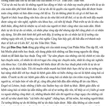
cương tranh đấu cho tự do dân chủ của nhóm NVGP. Trần Đức Thảo viết:
"
Cái tự do mà họ tức là những người lao động trí thức và chân tay muốn phát triển là tự do
của toàn dân phê bình lãnh đạo. Cái tự do đó là quyền của người công dân đã được hoàn
toàn công nhận và bảo đảm trong chế độ ta. Tự do không phải là cái gì có thể ban ơn.
Người trí thức hoạt động văn hóa cần tự do như khí trời để thở, có tự do thì mới đẩy mạnh
được sáng tác văn nghệ, nghiên cứu khoa học, cải tiến kỹ thuật. Phát triển tự do là nhu cầu
thiết thân, đồng thời là nhiệm vụ số một của người trí thức cũng như của toàn dân. Hình
thức tự do là tự do cá nhân, cá nhân phục tòng tập thể nhưng tập thể cũng phải có cá nhân
xây dựng. Xét đến tình hình thế giới mới đây, lý tưởng tự do cá nhân lại là lý tưởng của
những ngày tiến tới, lý tưởng của chủ nghĩa Cộng Sản bây giờ, đã bắt đầu trở thành một
thực tế lịch sử ở Liên Xô
", ký tên Trần Đức Thảo.
Học giả
Đào Duy Anh
đóng góp tiếng nói của mình trong Giai Phẩm Mùa Thu tập III, với
bài Muốn phát triển học thuật, nội dung phân tích những sai lầm trong nguyên tắc dùng
chính trị để lãnh đạo học thuật. Ông viết: "
Sự xâm phạm của những cán bộ chính trị vào địa
hạt chuyên môn, cố nhiên là rất trở ngại cho công tác chuyên môn, nhất là công tác nghiên
cứu khoa học. Cái điều kiện không thể thiếu được để cho học thuật phát triển là tự do tư
tưởng, tự do thảo luận. Tôi chỉ muốn nhấn mạnh hai hình thức hạn chế tự do tư tưởng tác
hại nặng nhất đối với học thuật là bệnh giáo điều và biến chứng của nó là bệnh sùng bái cá
nhân. Ở nước ta thì các bệnh giáo điều và sùng bái cá nhân lại còn trầm trọng hơn khiến
người ta, vô luận bàn về vấn đề gì, cũng đều phải bắt đầu dẫn những đề án của Marx,
Engel và Lénine, hoặc những ý kiến của Staline hay các lãnh tụ khác. Bệnh giáo điều và
bệnh sùng bái cá nhân lại dẫn thẳng đến cái tệ tư tưởng độc tôn, hễ thấy ai có ý kiến gì vượt
ra ngoài những công thức cũ, những khuôn khổ sẵn thì người ta chụp ngay cho những cái
mũ dễ sợ như danh hiệu "cải biến chủ nghiã" chẳng hạn, để bịt mồm, bịt miệng người khác.
Tư tưởng không tự do thì không thể tự do thảo luận được. Mặc dầu không ai cấm tranh