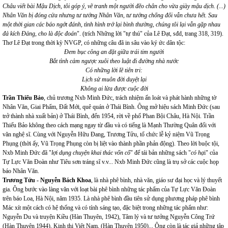
Châu viết bài Mậu Dịch, tôi góp ý, vẽ tranh một người đẽo chân cho vừa giày mậu dịch. (...)
Nhân Văn bị đóng cửa nhưng tư tưởng Nhân Văn, tư tưởng chống đối vẫn chưa hết. Sau
một thời gian các báo ngớt đánh, tình hình trở lại bình thường, chúng tôi lại vẫn gặp nhau
đả kích Đảng, cho là độc đoán
". (trích Những lời "tự thú" của Lê Đạt, sđd, trang 318, 319).
Thơ Lê Đạt trong thời kỳ NVGP, có những câu đã in sâu vào ký ức dân tộc:
Đem bục công an đặt giữa trái tim người
Bắt tình cảm ngược xuôi theo luật đi đường nhà nước
Có những lời lẽ tiên tri:
Lịch sử muôn đời duyệt lại
Không ai lừa được cuộc đời
Trần Thiếu Bảo
, chủ trương Nxb Minh Đức, trách nhiệm ấn loát và phát hành những tờ
Nhân Văn, Giai Phẩm, Đất Mới, quê quán ở Thái Bình. Ông mở hiệu sách Minh Đức (sau
trở thành nhà xuất bản) ở Thái Bình, đến 1954, rời về phố Phan Bội Châu, Hà Nội. Trần
Thiếu Bảo không theo cách mạng ngay từ đầu và có tiếng là Mạnh Thường Quân đối với
văn nghệ sĩ. Cùng với Nguyễn Hữu Đang, Trương Tửu, tổ chức lễ kỷ niệm Vũ Trọng
Phụng (thời ấy, Vũ Trọng Phụng còn bị liệt vào thành phần phản động). Theo lời buộc tội,
Nxb Minh Đức đã "
lợi dụng chuyện khai thác vốn cổ
" để tái bản những sách "
có hạ
i" của
Tự Lực Văn Đoàn như Tiêu sơn tráng sĩ v.v... Nxb Minh Đức cũng là trụ sở các cuộc họp
báo Nhân Văn.
Trương Tửu - Nguyễn Bách Khoa
, là nhà phê bình, nhà văn, giáo sư đại học và lý thuyết
gia. Ông bước vào làng văn với loạt bài phê bình những tác phẩm của Tự Lực Văn Đoàn
trên báo Loa, Hà Nội, năm 1935. Là nhà phê bình đầu tiên sử dụng phương pháp phê bình
Mác xít một cách có hệ thống và có tính sáng tạo, đặc biệt trong những tác phẩm như:
Nguyễn Du và truyện Kiều (Hàn Thuyên, 1942), Tâm lý và tư tưởng Nguyễn Công Trứ
(Hàn Thuyên 1944), Kinh thi Việt Nam, (Hàn Thuyên 1950)... Ông còn là tác giả những tập