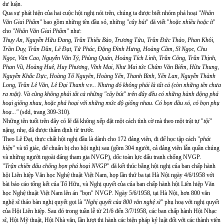
dư luận.
Qua sự phát hiện của hai cuộc hội nghị nói trên, chúng ta được biết nhóm phá hoại "
Nhân
Văn Giai Phẩm
" bao gồm những tên đầu sỏ, những "
cây bút
" đã viết "
hoặc nhiều hoặc ít
"
cho "
Nhân Văn Giai Phẩm
" như:
Thụy An, Nguyễn Hữu Đang, Trần Thiếu Bảo, Trương Tửu, Trần Đức Thảo, Phan Khôi,
Trần Duy, Trần Dần, Lê Đạt, Tử Phác, Đặng Đình Hưng, Hoàng Cầm, Sĩ Ngọc, Chu
Ngọc, Văn Cao, Nguyễn Văn Tý, Phùng Quán, Hoàng Tích Linh, Trần Công, Trần Thịnh,
Phan Vũ, Hoàng Huê, Huy Phương, Vĩnh Mai, Như Mai tức Châm Văn Biếm, Hữu Thung,
Nguyễn Khắc Dực, Hoàng Tố Nguyên, Hoàng Yến, Thanh Bình, Yến Lan, Nguyễn Thành
Long, Trần Lê Văn, Lê Đại Thanh v.v... Nhưng đó không phải là tất cả (còn những tên chưa
ra mặt). Và cũng không phải tất cả những "cây bút" trên đây đều có những hành động phá
hoại giống nhau, hoặc phá hoại với những mức độ giống nhau. Có bọn đầu sỏ, có bọn phụ
hoạ..."
(sđd, trang 309-310).
Những tên tuổi trên đây có lẽ đã không xếp đặt một cách tình cờ mà theo một trật tự "
tội
"
nặng, nhẹ, đã được thẩm định từ trước.
Theo Lê Đạt, thực chất hội nghị đầu là dành cho 172 đảng viên, đi để học tập cách "
phát
hiện
" và tố giác, để chuẩn bị cho hội nghị sau (gồm 304 người, cả đảng viên lẫn quần chúng
và những người ngoài đảng tham gia NVGP), dốc toàn lực đấu tranh chống NVGP.
"
Trận chiến đấu chống bọn phá hoại NVGP
" đã kết thúc bằng hội nghị của ban chấp hành
hội Liên hiệp Văn học Nghệ thuật Việt Nam, họp lần thứ ba tại Hà Nội ngày 4/6/1958 với
bài báo cáo tổng kết của Tố Hữu, và Nghị quyết của của ban chấp hành hội Liên hiệp Văn
học Nghệ thuật Việt Nam lên án "bọn" NVGP. Ngày 5/6/1958, tại Hà Nội, hơn 800 văn
nghệ sĩ thảo bàn nghị quyết gọi là "
Nghị quyết của 800 văn nghệ sĩ"
phụ hoạ với nghị quyết
của Hội Liên hiệp. Sau đó trong tuần lễ từ 21/6 đến 3/7/1958, các ban chấp hành Hội Nhạc
sĩ, Hội Mỹ thuật, Hội Nhà văn, lần lượt thi hành các biện pháp kỷ luật đối với các thành viên