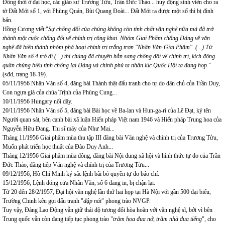
Đồng thời ở đại học, các giáo sư Trương Tửu, Trần Đức Thảo... huy động sinh viên cho ra
tờ Đất Mới số 1, với Phùng Quán, Bùi Quang Đoài... Đất Mới ra được một số thì bị đình
bản.
Hồng Cương viết:"
Sự chống đối của chúng không còn tính chất văn nghệ nữa mà đã trở
thành một cuộc chống đối vế chính trị công khai. Nhóm Giai Phẩm chống Đảng về văn
nghệ đã biến thành nhóm phá hoại chính trị trắng trợn "Nhân Văn-Giai Phẩm". (...) Từ
Nhân Văn số 4 trở đi (...) thì chúng đã chuyển hẳn sang chống đối về chính trị, kích động
quần chúng biểu tình chống lại Đảng và chính phủ ta nhân lúc Quốc Hội ta đang họp
."
(sđd, trang 18-19).
05/11/1956 Nhân Văn số 4, đăng bài Thành thật đấu tranh cho tự do dân chủ của Trần Duy,
Con ngựa già của chúa Trịnh của Phùng Cung...
10/11/1956 Hungary nổi dậy.
20/11/1956 Nhân Văn số 5, đăng bài Bài học về Ba-lan và Hun-ga-ri của Lê Đạt, ký tên
Người quan sát, bên cạnh bài xã luận Hiến pháp Việt nam 1946 và Hiến pháp Trung hoa của
Nguyễn Hữu Đang. Thi sĩ máy của Như Mai...
Tháng 11/1956 Giai phẩm mùa thu tập III đăng bài Văn nghệ và chính trị của Trương Tửu,
Muốn phát triển học thuật của Đào Duy Anh...
Tháng 12/1956 Giai phẩm mùa đông, đăng bài Nội dung xã hội và hình thức tự do của Trần
Đức Thảo; đăng tiếp Văn nghệ và chính trị của Trương Tửu...
09/12/1956, Hồ Chí Minh ký sắc lệnh bãi bỏ quyền tự do báo chí.
15/12/1956, Lệnh đóng cửa Nhân Văn, số 6 đang in, bị chận lại.
Từ 20 đến 28/2/1957, Đại hội văn nghệ lần thứ hai họp tại Hà Nội với gần 500 đại biểu,
Trường Chinh kêu gọi đấu tranh "
đập nát
" phong trào NVGP.
Tuy vậy, Đảng Lao Động vẫn giữ thái độ tương đối hòa hoãn với văn nghệ sĩ, bởi vì bên
Trung quốc vẫn còn đang tiếp tục phong trào "
trăm hoa đua nở, trăm nhà đua tiếng
", cho