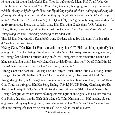
rõ ràng qua lời tường thuật của Lê Đạt. Theo lời buộc tội của Mạnh Phú Tư thì "
Nguyễn
Hữu Đang là linh hồn của tờ Nhân Văn, Đang tìm kiếm, kiếm giấy, thu xếp việc ấn loát và
viết bài, nhưng lại ký tên người khác, che lấp những nguồn tài chính, những người cung cấp
phương tiện bằng hình thức nêu danh những người góp tiền in báo có một nhân lên gấp
mười
". (Mạnh Phú Tư, sđd, trang 50). Lê Đạt sẽ trở lại những thông tin này, với cái nhìn của
người trong cuộc. Trong bản tự kiểm thảo, Trần Dần cũng đã xác định: "
Nếu không có
Đang, không ai có thể tập hợp anh em được. Sẽ không có tham luận với những đề nghị: gặp
Trung ương, ra báo... mà cũng sẽ không có tờ Nhân Văn
".
Theo Lê Đạt, Nguyễn Hữu Đang bị bắt trong lúc đang xẩy ra lớp đấu tranh Thái Hà, trên
đường tìm cách vào Nam.
Hoàng Cầm, Trần Dần, Lê Đạt
, ba nhà thơ cùng nhạc sĩ Tử Phác, là những người dấy lên
phong trào. Tuy vậy Hoàng Cầm dường như vẫn được nhà cầm quyền xử nương nhẹ hơn;
vì Hoàng Cầm nổi tiếng từ trước kháng chiến? vì Hoàng cầm là tác giả những bài thơ hào
hùng trong kháng chiến? hay vì Hoàng Cầm có thái độ cam chịu hơn? Do đó Trần Dần, Lê
Đạt trở thành hai khuôn mặt nhà thơ "
phản động nhất nước
".
Hoàng Cầm
sinh năm 1921 tại làng Lạc Thổ, huyện Thuận Thành, tỉnh Hải Dương. Trước
kháng chiến ông đã nổi tiếng với ba vở kịch thơ Viễn khách, Kiều Loan và Lên đường.
Trong kháng chiến, thơ Hoàng Cầm càng nổi bật với các bài Đêm Liên Hoan, Tâm sự Đêm
Giao Thừa, và trường ca Bên Kia Sông Đuống. Thời kỳ NVGP, Hoàng Cầm là người đầu
tiên xin ra khỏi quân đội, cùng với Lê Đạt xây dựng nên các tờ Giai Phẩm và Nhân Văn.
Hoàng Cầm giữ vai trò liên lạc và cổ động các văn nghệ sĩ, thúc giục Văn Cao làm thơ cho
Giai Phẩm, ông đem bài thơ Nhất định thắng của Trần Dần ra in v.v... Những sáng tác của
ông trong thời kỳ này không nhiều, được ghi lại có bài thơ "
Em bé lên 6 tuổi
" viết về hoàn
cảnh đau thương của một em bé con địa chủ, bố bị đấu tố, mẹ bỏ đi Nam:
"Chị Đội bỗng lùi lại