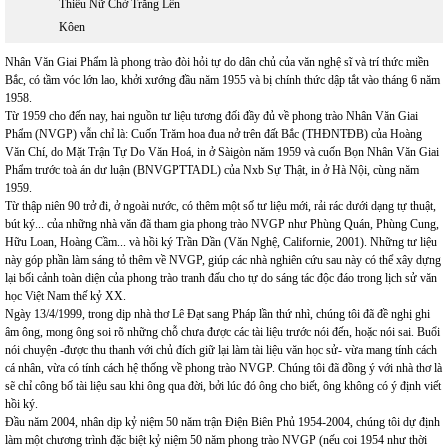
Thiếu Nữ Chờ Trăng Lên
Kôen
Nhân Văn Giai Phẩm là phong trào đòi hỏi tự do dân chủ của văn nghệ sĩ và trí thức miền
Bắc, có tầm vóc lớn lao, khởi xướng đầu năm 1955 và bị chính thức dập tắt vào tháng 6 năm
1958.
Từ 1959 cho đến nay, hai nguồn tư liệu tương đối đầy đủ về phong trào Nhân Văn Giai
Phẩm (NVGP) vẫn chỉ là: Cuốn Trăm hoa đua nở trên đất Bắc (THĐNTĐB) của Hoàng
Văn Chí, do Mặt Trận Tự Do Văn Hoá, in ở Sàigòn năm 1959 và cuốn Bọn Nhân Văn Giai
Phẩm trước toà án dư luận (BNVGPTTADL) của Nxb Sự Thật, in ở Hà Nội, cùng năm
1959.
Từ thập niên 90 trở đi, ở ngoài nước, có thêm một số tư liệu mới, rải rác dưới dạng tự thuật,
bút ký... của những nhà văn đã tham gia phong trào NVGP như Phùng Quán, Phùng Cung,
Hữu Loan, Hoàng Cầm... và hồi ký Trần Dần (Văn Nghệ, Californie, 2001). Những tư liệu
này góp phần làm sáng tỏ thêm về NVGP, giúp các nhà nghiên cứu sau này có thể xây dựng
lại bối cảnh toàn diện của phong trào tranh đấu cho tự do sáng tác độc đáo trong lịch sử văn
học Việt Nam thế kỷ XX.
Ngày 13/4/1999, trong dịp nhà thơ Lê Đạt sang Pháp lần thứ nhì, chúng tôi đã đề nghị ghi
âm ông, mong ông soi rõ những chỗ chưa được các tài liệu trước nói đến, hoặc nói sai. Buổi
nói chuyện -được thu thanh với chủ đích giữ lại làm tài liệu văn học sử- vừa mang tính cách
cá nhân, vừa có tính cách hệ thống về phong trào NVGP. Chúng tôi đã đồng ý với nhà thơ là
sẽ chỉ công bố tài liệu sau khi ông qua đời, bởi lúc đó ông cho biết, ông không có ý định viết
hồi ký.
Đầu năm 2004, nhân dịp kỷ niệm 50 năm trận Điện Biên Phủ 1954-2004, chúng tôi dự định
làm một chương trình đặc biệt kỷ niệm 50 năm phong trào NVGP (nếu coi 1954 như thời