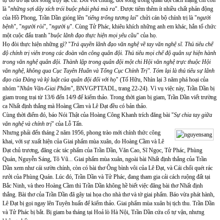
tự do trở lại đời sống trụy lạc cũ. Đối với chúng, đời sống trong quân đội cách mạng chỉ còn
là "
những sợi dây xích trói buộc phải phá mà ra
". Được tiêm thêm ít nhiều chất phản động
của Hồ Phong, Trần Dần gióng lên "
tiếng trống tương lai
" chửi cán bộ chính trị là "
người
bệnh
", "
người ròi
", "
người ụ
". Cùng Tử Phác, khiêu khích những anh em khác, hắn tổ chức
một cuộc đấu tranh "
buộc lãnh đạo thực hiện mọi yêu cầu
" của họ.
Họ đòi thực hiện những gì? "
Trả quyền lãnh đạo văn nghệ về tay văn nghệ sĩ. Thủ tiêu chế
độ chính trị viên trong các đoàn văn công quân đội. Thủ tiêu mọi chế độ quân sự hiện hành
trong văn nghệ quân đội. Thành lập trong quân đội một chi Hội văn nghệ trực thuộc Hội
văn nghệ, không qua Cục Tuyên Huấn và Tổng Cục Chính Trị". Tóm lại là thủ tiêu sự lãnh
đạo của Đảng và kỷ luật của quân đội đối với họ
" (Tố Hữu, Nhìn lại 3 năm phá hoại của
nhóm "
Nhân Văn-Giai Phẩm
", BNVGPTTADL, trang 22-24). Vì vụ việc này, Trần Dần bị
giam trong trại từ 13/6 đến 14/9 để kiểm thảo. Trong thời gian bị giam, Trần Dần viết trường
ca Nhất định thắng mà Hoàng Cầm và Lê Đạt đều có bản thảo.
Cùng thời điểm đó, báo Nói Thật của Hoàng Công Khanh trích đăng bài "
Sự chia tay giữa
văn nghệ và chính trị
" của Lỗ Tấn.
Nhưng phải đến tháng 2 năm 1956, phong trào mới chính thức công
khai, với sự xuất hiện của Giai phẩm mùa xuân, do Hoàng Cầm và Lê
Đạt chủ trương, đăng các tác phẩm của Trần Dần, Văn Cao, Sĩ Ngọc, Tử Phác, Phùng
Quán, Nguyễn Sáng, Tô Vũ... Giai phẩm mùa xuân, ngoài bài Nhất định thắng của Trần
Dần xem như cái sườn chính, còn có bài thơ Ông bình vôi của Lê Đạt, và Cái chổi quét rác
rưởi của Phùng Quán. Lúc đó, Trần Dần và Tử Phác, đang tham gia cải cách ruộng đất tại
Bắc Ninh, và theo Hoàng Cầm thì Trần Dần không hề biết việc đăng bài thơ Nhất định
thắng. Bài thơ của Trần Dần đã gây tai họa cho nhà thơ và tờ giai phẩm. Báo vừa phát hành,
Lê Đạt bị gọi ngay lên Tuyên huấn để kiểm thảo. Giai phẩm mùa xuân bị tịch thu. Trần Dần
và Tử Phác bị bắt. Bị giam ba tháng tại Hoả lò Hà Nội, Trần Dần cứa cổ tự vận, nhưng