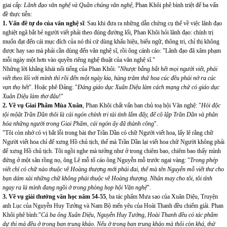
giai cấp:
Lãnh đạo văn nghệ và Quần chúng văn nghệ
, Phan Khôi phê bình triệt để ba vấn
đề thực tiễn:
1. Vấn đề tự do của văn nghệ sĩ
: Sau khi đưa ra những dẫn chứng cụ thể về việc lãnh đạo
nghiệt ngã bắt bẻ người viết phải theo đúng đường lối, Phan Khôi hỏi lãnh đạo: chính trị
muốn đạt đến cái mục đích của nó thì cứ dùng khẩu hiệu, biểu ngữ, thông tri, chỉ thị không
được hay sao mà phải cần dùng đến văn nghệ sĩ, rồi ông cánh cáo: "Lãnh đạo đã xâm phạm
mỗi ngày một hơn vào quyền riêng nghệ thuật của văn nghệ sĩ."
Những lời khẳng khái nổi tiếng của Phan Khôi: "
Nhược bằng bắt hết mọi người viết, phải
viết theo lối với mình thì rồi đến một ngày kia, hàng trăm thứ hoa cúc đều phải nở ra cúc
vạn thọ hết
". Hoặc phê Đảng: "
Đảng giáo dục Xuân Diệu làm cách mạng chứ có giáo dục
Xuân Diệu làm thơ đâu
!"
2.
Về vụ Giai Phẩm Mùa Xuân
, Phan Khôi chất vấn ban chủ toạ hội Văn nghệ: "
Hỏi độc
tội mộât Trần Dần thôi là cái ngón chính tri tài tình lắm đấy, để cô lập Trần Dần và phân
hóa những người trong Giai Phẩm, cái ngón ấy đã thành công
".
"Tôi còn nhớ có vị bắt lỗi trong bài thơ Trần Dần có chữ Người viết hoa, lấy lẽ rằng chữ
Người viết hoa chỉ để xưng Hồ chủ tịch, thế mà Trần Dần lại viết hoa chữ Người không phải
để xưng Hồ chủ tịch. Tôi ngồi nghe mà tưởng như ở trong chiêm bao, chiêm bao thấy mình
đứng ở một sân rồng nọ, ông Lê mỗ tố cáo ông Nguyễn mỗ trước ngai vàng: "
Trong phép
viết chỉ có chữ nào thuộc về Hoàng thượng mới phải đai, thế mà tên Nguyễn mỗ viết thư cho
bạn dám xài những chữ không phải thuộc về Hoàng thượng. Nhân may cho tôi, tôi tỉnh
ngay ra là mình đang ngồi ở trong phòng họp hội Văn nghệ
".
3.
Về vụ giải thưởng văn học năm 54-55
, ba tác phẩm Mưa sao của Xuân Diệu, Truyện
anh Lục của Nguyễn Huy Tưởng và Nam Bộ mến yêu của Hoài Thanh đều chiếm giải. Phan
Khôi phê bình:"
Cả ba ông Xuân Diệu, Nguyễn Huy Tưởng, Hoài Thanh đều có tác phẩm
dự thi mà đều ở trong ban trung khảo. Nếu ở trong ban trung khảo mà thôi còn khá, thử