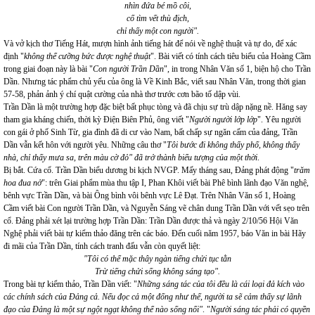
nhìn đứa bé mồ côi,
cố tìm vết thù địch,
chỉ thấy một con người".
Và vở kịch thơ Tiếng Hát, mượn hình ảnh tiếng hát để nói về nghệ thuật và tự do, để xác
định "
không thể cưỡng bức được nghệ thuật
". Bài viết có tính cách tiêu biểu của Hoàng Cầm
trong giai đoạn này là bài "
Con người Trần Dần
", in trong Nhân Văn số 1, biện hộ cho Trần
Dần. Nhưng tác phẩm chủ yếu của ông là Về Kinh Bắc, viết sau Nhân Văn, trong thời gian
57-58, phản ảnh ý chí quật cường của nhà thơ trước cơn bão tố dập vùi.
Trần Dần là một trường hợp đặc biệt bất phục tòng và đã chịu sự trù dập nặng nề. Hăng say
tham gia kháng chiến, thời kỳ Điện Biên Phủ, ông viết "
Người người lớp lớp
". Yêu người
con gái ở phố Sinh Từ, gia đình đã di cư vào Nam, bất chấp sự ngăn cấm của đảng, Trần
Dần vẫn kết hôn với người yêu. Những câu thơ "
Tôi bước đi không thấy phố, không thấy
nhà, chỉ thấy mưa sa, trên màu cờ đỏ" đã trở thành biểu tượng của một thời
.
Bị bắt. Cứa cổ. Trần Dần biểu dương bi kịch NVGP. Mấy tháng sau, Đảng phát động "
trăm
hoa đua nở
": trên Giai phẩm mùa thu tập I, Phan Khôi viết bài Phê bình lãnh đạo Văn nghệ,
bênh vực Trần Dần, và bài Ông bình vôi bênh vực Lê Đạt. Trên Nhân Văn số 1, Hoàng
Cầm viết bài Con người Trần Dần, và Nguyễn Sáng vẽ chân dung Trần Dần với vết sẹo trên
cổ. Đảng phải xét lại trường hợp Trần Dần: Trần Dần được thả và ngày 2/10/56 Hội Văn
Nghệ phải viết bài tự kiểm thảo đăng trên các báo. Đến cuối năm 1957, báo Văn in bài Hãy
đi mãi của Trần Dần, tính cách tranh đấu vẫn còn quyết liệt:
"Tôi có thể mặc thây ngàn tiếng chửi tục tằn
Trừ tiếng chửi sống không sáng tạo".
Trong bài tự kiểm thảo, Trần Dần viết: "
Những sáng tác của tôi đều là cái loại đả kích vào
các chính sách của Đảng cả. Nếu đọc cả một đống như thế, người ta sẽ cảm thấy sự lãnh
đạo của Đảng là một sự ngột ngạt không thể nào sống nổi"
. "
Người sáng tác phải có quyền