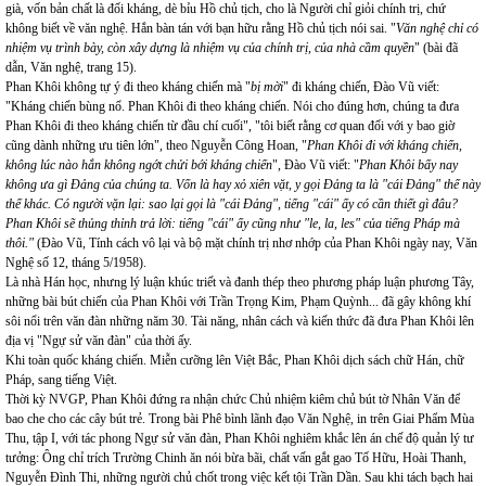
già, vốn bản chất là đối kháng, dè bỉu Hồ chủ tịch, cho là Người chỉ giỏi chính trị, chứ
không biết về văn nghệ. Hắn bàn tán với bạn hữu rằng Hồ chủ tịch nói sai. "
Văn nghệ chỉ có
nhiệm vụ trình bày, còn xây dựng là nhiệm vụ của chính trị, của nhà cầm quyền
" (bài đã
dẫn, Văn nghệ, trang 15).
Phan Khôi không tự ý đi theo kháng chiến mà "
bị mời
" đi kháng chiến, Đào Vũ viết:
"Kháng chiến bùng nổ. Phan Khôi đi theo kháng chiến. Nói cho đúng hơn, chúng ta đưa
Phan Khôi đi theo kháng chiến từ đầu chí cuối", "tôi biết rằng cơ quan đối với y bao giờ
cũng dành những ưu tiên lớn", theo Nguyễn Công Hoan, "
Phan Khôi đi với kháng chiến,
không lúc nào hắn không ngớt chửi bới kháng chiến
", Đào Vũ viết: "
Phan Khôi bấy nay
không ưa gì Đảng của chúng ta. Vốn là hay xỏ xiên vặt, y gọi Đảng ta là "cái Đảng" thế này
thế khác. Có người vặn lại: sao lại gọi là "cái Đảng", tiếng "cái" ấy có cần thiết gì đâu?
Phan Khôi sẽ thủng thỉnh trả lời: tiếng "cái" ấy cũng như "le, la, les" của tiếng Pháp mà
thôi."
(Đào Vũ, Tính cách vô lại và bộ mặt chính trị nhơ nhớp của Phan Khôi ngày nay, Văn
Nghệ số 12, tháng 5/1958).
Là nhà Hán học, nhưng lý luận khúc triết và đanh thép theo phương pháp luận phương Tây,
những bài bút chiến của Phan Khôi với Trần Trọng Kim, Phạm Quỳnh... đã gây không khí
sôi nổi trên văn đàn những năm 30. Tài năng, nhân cách và kiến thức đã đưa Phan Khôi lên
địa vị "Ngự sử văn đàn" của thời ấy.
Khi toàn quốc kháng chiến. Miễn cưỡng lên Việt Bắc, Phan Khôi dịch sách chữ Hán, chữ
Pháp, sang tiếng Việt.
Thời kỳ NVGP, Phan Khôi đứng ra nhận chức Chủ nhiệm kiêm chủ bút tờ Nhân Văn để
bao che cho các cây bút trẻ. Trong bài Phê bình lãnh đạo Văn Nghệ, in trên Giai Phẩm Mùa
Thu, tập I, với tác phong Ngự sử văn đàn, Phan Khôi nghiêm khắc lên án chế độ quản lý tư
tưởng: Ông chỉ trích Trường Chinh ăn nói bừa bãi, chất vấn gắt gao Tố Hữu, Hoài Thanh,
Nguyễn Đình Thi, những người chủ chốt trong việc kết tội Trần Dần. Sau khi tách bạch hai