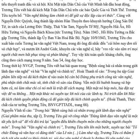
tiểu thuyết tranh đấu và xã hội. Khi Mặt trận Dân Chủ của Việt Minh bắt đầu hoạt động,
Trương Tửu viết bài đả kích Mặt Trận Dân Chủ trên các báo Quốc Gia và Thời Thế. Trương
Tửu tuyên bố: "
Văn nghệ không làm chính trị để giữ sự độc lập của trí thức
". Cùng với
Nguyễn Đức Quỳnh, ông thành lập nhóm Hàn Thuyên theo khuynh hướng Cộng Sản Đệ
Tứ, in sách của Lương Đức Thiệp, Thái Văn Tam, Nguyễn Tế Mỹ, Nguyễn Hải Âu, Hồ
Hữu Tường và Nguyễn Bách Khoa (tức Trương Tửu). Năm 1945 , Hồ Hữu Tường ra Bắc
gặp Trương Tửu, thành lập Ủy Ban Văn Hoá Bắc Bộ. Ngày 10/9/1945, Trương Tửu cho
xuất bản cuốn Tương lai văn nghệ Việt Nam, trong đó ông đã nhắc đến "
cái hôm nay đen tối
và chật hẹp
", và mượn lời André Gide, khuyên các văn nghệ sĩ, hãy "
reo rắc vào tâm trí mọi
người chất men bất phục tòng và phản kháng
". Tuy vậy khi toàn quốc kháng chiến, ông
cũng theo cách mạng trong 9 năm. Sau 54, ông dạy học.
Trong thời kỳ NVGP, Trương Tửu viết hai bài quan trọng "Bệnh sùng bái cá nhân trong giới
lãnh đạo văn nghệ" và bài "Văn nghệ và chính trị". Hoài Thanh tố cáo: "
Trong ba tập Giai
phẩm liên tiếp nó đả kích thậm tệ vào toàn bộ cán bộ Đảng phụ trách công tác văn nghệ,
phủ nhận tính chất mác xít, tính chất vô sản của Đảng. Vẫn một lối huênh hoang và bịp
bợm cũ, nó làm như chỉ có nó mới là triệt để cách mạng. Một mặt nó bóp méo, bịa đặt sự
việc để vu khống... Một mặt khác nó xuyên tạc lời nói của các lãnh tụ. Nó trích dẫn lời Mác
đả kích chính quyền phản động cũ để gián tiếp đả kích chính quyền ta
". (Hoài Thanh, Thực
chất của tư tưởng Trương Tửu, BNVGPTTADL, trang 66).
Nguyễn Vĩnh tố cáo: "
Trong bài "Bệnh sùng bái cá nhân trong giời lãnh đạo văn nghệ"
(Giai phẩm mùa thu, tập I), Trương Tửu giả vờ công nhận "Đảng lãnh đạo văn nghệ là một
tất yếu lịch sử" để rồi đòi trả lại "quyền điều khiển chuyên môn cho những người chuyên
môn". Trong bài "Văn nghệ và chính trị ", Trương Tửu tiến lên một bước, xuyên tạc bài "Tổ
chức Đảng và văn học có đảng tính" của Lê nin (...) Làm như vậy, Trương Tửu có thâm ý
tách rời văn nghệ ra khỏi chính trị, xúi dục văn nghệ sĩ thoát ly đường lối văn nghệ của