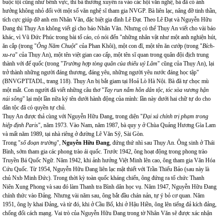
buộc tội cũng như bênh vực, thì bà thường xuyên ra vào các hội văn nghệ, bà đã có ảnh
hưởng không nhỏ đối với một số văn nghệ sĩ tham gia NVGP. Bà liên lạc, nâng đỡ tinh thần,
tích cực giúp đỡ anh em Nhân Văn, đặc biệt gia đình Lê Đạt. Theo Lê Đạt và Nguyễn Hữu
Đang thì Thụy An không viết gì cho báo Nhân Văn. Nhưng có thể Thụy An viết cho vài báo
khác, vì Vũ Đức Phúc trong bài tố cáo, có nói đến "những nhân vật như một anh nghiện hút,
ăn cắp (trong "
Ông Năm Chuột
" của Phan Khôi), một con đĩ, một tên ăn cướp (trong "
Bích-
xu-ra
" của Thụy An), một tên việt gian cao cấp, một tên sĩ quan trong quân đội địch trung
thành với đế quốc (trong "
Trường hợp tòng quân của thiếu uý Lâm
" cũng của Thụy An), lại
trở thành những người đáng thương, đáng yêu, những người yêu nước đáng học tập"
(BNVGPTTADL, trang 118). Thụy An bị bắt giam tại Hoả Lò Hà Nội. Bà đã tự chọc mù
một mắt. Con người đã viết những câu thơ "
Tay run nắm hồn dân tộc, tóc xòa vương hận
núi sông
" lại một lần nữa ký tên dưới hành động của mình: lần này dưới hai chữ tự do cho
dân tộc đã có quyền tự chủ.
Thụy An được thả cùng với Nguyễn Hữu Đang, trong diện "
Đại xá chính trị phạm trong
hiệp định Paris
", năm 1973. Vào Nam, năm 1987, bà quy y ở Chùa Quảng Hương Gìa Lam
và mất năm 1989, tại nhà riêng ở đường Lê Văn Sỹ, Sài Gòn.
Trong "
sổ đoạn trường
",
Nguyễn Hữu Đang
, đứng thứ nhì sau Thụy An. Ông sinh ở Thái
Bình, sớm tham gia các phong trào ái quốc. Trước 1942, ông hoạt động trong phong trào
Truyền Bá Quốc Ngữ. Năm 1942, khi ảnh hưởng Việt Minh lên cao, ông tham gia Văn Hóa
Cứu Quốc. Từ 1954, Nguyễn Hữu Đang liên lạc mật thiết với Trần Thiếu Bảo (sau này là
chủ Nxb Minh Đức). Trong thời kỳ toàn quốc kháng chiến, ông đứng ra tổ chức Thanh
Niên Xung Phong và sau đó làm Thanh tra Bình dân học vụ. Năm 1947, Nguyễn Hữu Đang
chính thức vào Đảng. Nhưng vài năm sau, ông bắt đầu chán nản, tự ý bỏ cơ quan. Năm
1951, ông ly khai Đảng, và từ đó, khi ở Cầu Bố, khi ở Hậu Hiền, ông lên tiếng đả kích đảng,
chống đối cách mạng. Vai trò của Nguyễn Hữu Đang trong tờ Nhân Văn sẽ được xác nhận