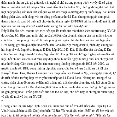
điểm manh nha sự gặp gỡ giữa các văn nghệ sĩ chủ trương phong trào), vì vậy đã cố gắng
liên lạc với nhà thơ Lê Đạt qua điện thoại viễn liên Paris-Hà Nội, nhưng không thể thực hiện
một cuộc phỏng vấn mới, bởi chỉ qua vài lời đối thoại là đường dây bị nhiễu ngay. Sau nhiều
tháng phân vân, cuối cùng, với sự đồng ý của nhà thơ Lê Đạt, chúng tôi quyết định phát
thanh trên RFI, toàn bộ buổi nói chuyện thu thanh ngày 13/4/1999 tại Paris, do đó mà tập tài
liệu văn học sử này đến với người nghe và người đọc sớm hơn dự tính.
Đây là lần đầu tiên, một tư liệu trực tiếp qua lời thuật của một thành viên cột trụ trong NVGP
được công bố. Bên cạnh nhân chứng của Lê Đạt, còn có nhân chứng của hai nhân vật chủ
chốt khác trong phong trào, đó là buổi phỏng vấn ngắn nhà chính trị và văn hoá Nguyễn
Hữu Đang, ghi âm qua điện thoại viễn liên Paris-Hà Nội tháng 8/1995, nhân dịp chúng tôi
hỏi ông về việc ông tổ chức ngày lễ Độc Lập 2/9/1945. Đây là lần đầu tiên và cũng là lần
cuối cùng có thể ghi âm được ông Nguyễn Hữu Đang. Tất cả những cố gắng về sau đều vô
hiệu: bởi chỉ nói vài câu là đường dây điện thoại bị nhiễu ngay. Những buổi nói chuyện với
nhà thơ Hoàng Cầm được ghi âm tản mạn trong khoảng thời gian từ 1995 đến 2000, và
truyền thanh trên RFI, trong những dịp khác nhau. Các bạn sẽ lưu ý thấy sự trả lời của
Nguyễn Hữu Đang, Hoàng Cầm qua điện thoại viễn liên Paris-Hà Nội, không đạt mức độ tự
do triệt để như trường hợp trò truyện trực tiếp với Lê Đạt ở Paris. Nhưng tựu trung cả ba
chứng nhân cùng đồng quy ở điểm nói thẳng, nói thật cho nên có những câu hỏi cùng đặt ra
cho Hoàng Cầm và Lê Đạt ở những thời điểm và hoàn cảnh khác nhau nhưng những câu trả
lời gần giống nhau. Phần phát biểu của nhà thơ Lê Đạt, cho đến nay, là chứng từ quan trọng
và đầy đủ nhất về lịch sử NVGP.
*
Hoàng Văn Chí, tức Mạc Định, soạn giả Trăm hoa đua nở trên đất Bắc (Mặt Trận Tự Do
Văn Hoá xuất bản tại Sài Gòn) cho biết: "
Ở Hà Nội ra đi đầu năm 1955, tôi đã hẹn với các
bạn ở lại là hễ có dịp sẽ nói lên tiếng nói của họ", "Tôi làm việc một mình", "Tôi liên lạc