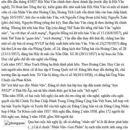
nên đến đầu tháng 4/1957 Hội Nhà Văn chính thức được thành lập (trước đây là Hội Văn
nghệ), Tô Hoài làm Tổng thư ký, kiêm giám đốc nhà xuất bản Hội Nhà Văn và một số thành
viên cũ của Nhân Văn như Hoàng Cầm, Hoàng Tích Linh vẫn được bầu vào ban chấp hành.
Ngày 10/5/1957, hội cho ra tuần báo Văn, với Nguyễn Công Hoan (chủ bút), Nguyễn Tuân
(phó chủ bút), Nguyên Hồng (tổng thư ký). Ban đầu báo Văn cũng đi theo đường lối chính
thống. Nhưng khi trên báo Học Tập (của đảng) Thế Toàn lên tiếng chê báo Văn "
nghèo
nàn
", "
xa rời thực tế cách mạng
", Nguyên Hồng trả lời trên báo Văn số 15 (16/8/1957), phê
bình Thế Toàn là "
quan liêu
", "
trịch thượng
", Văn dần dần thay đổi thái độ, chẳng bao lâu
một số cây bút cũ trong NVGP lại thấy xuất hiện trên báo Văn. Văn số 21(27/9/1957) đăng
bài thơ Lời mẹ dặn của Phùng Quán, số 24, đăng kịch thơ Tiếng hát của Hoàng Cầm, số 28
(15/11/1957), đăng bài Hãy đi mãi của Trần Dần. Số 30 (29/11/1957) in hý hoạ của Trần
Duy chế giễu chế độ văn nghệ của Đảng.
Cuối năm 1957, Mao Trạch Đông hạ lệnh đánh phái hữu. Theo Hoàng Cầm: Huy Cận và
một người nữa được cử đi học tập ở Trung Quốc trở về: Đảng liền thay đổi đường lối, chủ
trương đàn áp mạnh hơn. Tờ Văn bị đóng cửa vì số 36(10/1/1958), có đăng bài Ông Năm
Chuột của Phan Khôi.
Để "
trừ khử nọc độc Nhân Văn
", Đảng tổ chức hai lớp học tập đấu tranh chống "
bọn
NVGP
" ở Thái Hà Ấp, mà tài liệu chính thức gọi là hai cuộc "
hội nghị
":
"Đầu năm 1958, có hai cuộc hội nghị của anh chị em công tác văn nghệ, nghiên cứu nghị
quyết của Bộ Chính Trị Ban Chấp Hành Trung Ương Đảng Cộng Sản Việt Nam, kết hợp với
hai bản Tuyên Ngôn và Tuyên Bố của hội nghị các Đảng Cộng Sản và các Đảng Công Nhân
họp ở Mạc Tư Khoa cuối năm 1957. Hội nghị đầu, tháng 2 năm 1958, gồm 172 người dự.
Hội nghị sau, tháng 3 năm 1958, gồm 304 người dự.
Qua hai cuộc hội nghị ấy, tất cả những "
nhân vật
" bỉ ổi đã được phát hiện
(...) Cái ổ chuột "
Nhân Văn- Giai Phẩm
" bị vạch trần trước ánh sáng của