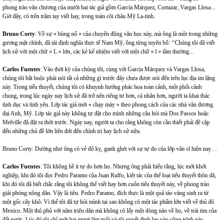
phong trào văn chương của mười hai tác giả gồm García Márquez, Cortazar, Vargas Llosa...
Giờ đây, có trên trăm tay viết hay, trong toàn cõi châu Mỹ La-tinh.
Bruno Corty
: Về sự « bùng nổ » của chuyển động văn học này, mà ông là một trong những
gương mặt chính, đã tái định nghĩa thực tế Nam Mỹ, ông từng tuyên bố: ‘‘Chúng tôi đã viết
lịch sử với một chữ « L » lớn, các kẻ kế nhiệm viết với một chữ « l » tầm thường...
Carlos Fuentes
: Vào thời kỳ của chúng tôi, cùng với García Márquez và Vargas Llosa,
chúng tôi bắt buộc phải nói tất cả những gì trước đây chưa được nói đến trên lục địa im lặng
này. Trong tiểu thuyết, chúng tôi có khuynh hướng phác họa toàn cảnh, một phối cảnh
chung, trong lúc ngày nay lịch sử đã trở nên riêng tư hơn, cá nhân hơn, người ta khai thác
tình dục và tình yêu. Lớp tác giả mới « chạy máy » theo phong cách của các nhà văn đương
đại Anh, Mỹ. Lớp tác giả này không tự đặt cho mình những câu hỏi mà Dos Passos hoặc
Melville đã đặt ra thời trước. Ngày nay, người ta cho rằng không còn cần thiết phải đề cập
đến những chủ đề lớn liên đới đến chính trị hay lịch sử nữa.
Bruno Corty: Dường như ông có vẻ đố kỵ, ganh ghét với sự tự do của lớp văn sĩ hiện nay…
Carlos Fuentes
: Tôi không hề ít tự do hơn họ. Nhưng ông phải hiểu rằng, lúc mới khởi
nghiệp, khi đó tôi đọc Pedro Paramo của Juan Rulfo, kiệt tác của thể loại tiểu thuyết thôn dã,
khi đó tôi đã biết chắc rằng tôi không thể viết hay hơn cuốn tiểu thuyết này, về phong trào
giải phóng nông dân. Vậy là tiêu. Pedro Paramo, đích thực là một quả táo vàng sinh ra từ
một gốc cây khô. Vì thế tôi đã tự hỏi mình tại sao không có một tác phẩm lớn viết về thủ đô
Mexico. Một thủ phủ với năm triệu dân mà không có lấy một dòng nào về họ, về trái tim của
đất nước. Lúc đó tôi chỉ mới hai mươi lăm tuổi và tôi quyết định lao vào công trình này.