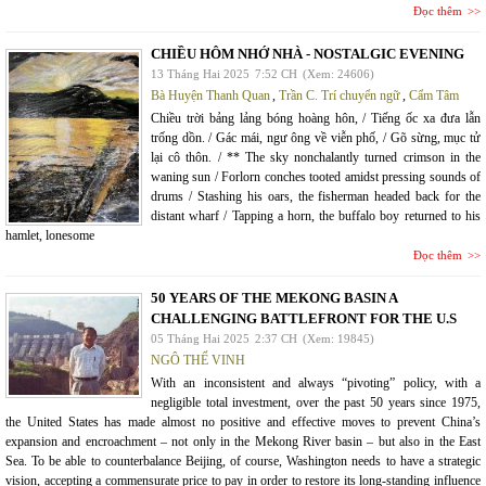
Đọc thêm
CHIỀU HÔM NHỚ NHÀ - NOSTALGIC EVENING
13 Tháng Hai 2025
7:52 CH
(Xem: 24606)
Bà Huyện Thanh Quan
,
Trần C. Trí chuyển ngữ
,
Cẩm Tâm
Chiều trời bảng lảng bóng hoàng hôn, / Tiếng ốc xa đưa lẫn
trống dồn. / Gác mái, ngư ông về viễn phố, / Gõ sừng, mục tử
lại cô thôn. / ** The sky nonchalantly turned crimson in the
waning sun / Forlorn conches tooted amidst pressing sounds of
drums / Stashing his oars, the fisherman headed back for the
distant wharf / Tapping a horn, the buffalo boy returned to his
hamlet, lonesome
Đọc thêm
50 YEARS OF THE MEKONG BASIN A
CHALLENGING BATTLEFRONT FOR THE U.S
05 Tháng Hai 2025
2:37 CH
(Xem: 19845)
NGÔ THẾ VINH
With an inconsistent and always “pivoting” policy, with a
negligible total investment, over the past 50 years since 1975,
the United States has made almost no positive and effective moves to prevent China’s
expansion and encroachment – not only in the Mekong River basin – but also in the East
Sea. To be able to counterbalance Beijing, of course, Washington needs to have a strategic
vision, accepting a commensurate price to pay in order to restore its long-standing influence