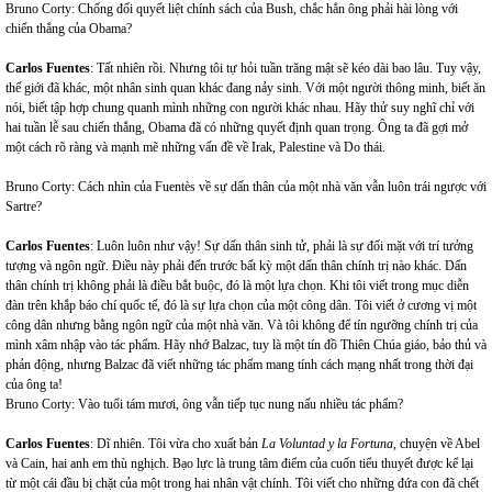
Bruno Corty: Chống đối quyết liệt chính sách của Bush, chắc hẳn ông phải hài lòng với
chiến thắng của Obama?
Carlos Fuentes
: Tất nhiên rồi. Nhưng tôi tự hỏi tuần trăng mật sẽ kéo dài bao lâu. Tuy vậy,
thế giới đã khác, một nhân sinh quan khác đang nảy sinh. Với một người thông minh, biết ăn
nói, biết tập hợp chung quanh mình những con người khác nhau. Hãy thử suy nghĩ chỉ với
hai tuần lễ sau chiến thắng, Obama đã có những quyết định quan trọng. Ông ta đã gợi mở
một cách rõ ràng và mạnh mẽ những vấn đề về Irak, Palestine và Do thái.
Bruno Corty: Cách nhìn của Fuentès về sự dấn thân của một nhà văn vẫn luôn trái ngược với
Sartre?
Carlos Fuentes
: Luôn luôn như vậy! Sự dấn thân sinh tử, phải là sự đối mặt với trí tưởng
tượng và ngôn ngữ. Điều này phải đến trước bất kỳ một dấn thân chính trị nào khác. Dấn
thân chính trị không phải là điều bắt buộc, đó là một lựa chọn. Khi tôi viết trong mục diễn
đàn trên khắp báo chí quốc tế, đó là sự lựa chọn của một công dân. Tôi viết ở cương vị một
công dân nhưng bằng ngôn ngữ của một nhà văn. Và tôi không để tín ngưỡng chính trị của
mình xâm nhập vào tác phẩm. Hãy nhớ Balzac, tuy là một tín đồ Thiên Chúa giáo, bảo thủ và
phản động, nhưng Balzac đã viết những tác phẩm mang tính cách mạng nhất trong thời đại
của ông ta!
Bruno Corty:
Vào tuổi tám mươi, ông vẫn tiếp tục nung nấu nhiều tác phẩm?
Carlos Fuentes
: Dĩ nhiên. Tôi vừa cho xuất bản
La Voluntad y la Fortuna
, chuyện về Abel
và Cain, hai anh em thù nghịch. Bạo lực là trung tâm điểm của cuốn tiểu thuyết được kể lại
từ một cái đầu bị chặt của một trong hai nhân vật chính. Tôi viết cho những đứa con đã chết