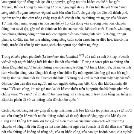
làm người đọc dễ dàng thất lạc, dù tự nguyện, giống như du khách có thể đi lạc giữa
Mexico, thủ đô khổng lồ, tỏa rộng tứ phía, ngây ngất dị kỳ. Kể từ tiểu thuyết
Miền trong
sáng nhất
(La plus limpide région)
xuất bản năm 1957, tác giả tiếp tục đào bới thành phố,
lục tìm những tình cảm nồng cháy, rượt đuổi các tật xấu, cả những trái ngược của Mexico.
Tự nhận đắm mình trong văn hóa của thế kỷ 16, của dòng văn chương biến hóa, chuyển
động, mở ra vô tận, gây mê từ chính sự bất ổn của vạn vật, kể cả cái chết, Fuentès vận dụng
hào phóng những động từ như một con người biết hào phóng tình cảm. Với ông, từ ngữ
phát ra, xô đẩy, tràn bờ như những dòng sông cuồn cuộn trước lúc tự điều hòa, tựa có ma
thuật, trước khi nằm lại trên trang sách cho người đọc chiêm ngưỡng.
b[2]
Trong
Nhiễm phúc gia đình (Le bonheur des familles)
vừa mới ra mắt ở Pháp, Fuentès
viết về một người không biết kết thúc lời nói của mình: ‘‘Tướng Alvirez phát ra những dấu
chấm lửng như người ta bắn những viên đạn súng trường.’’ Ở trang khác nữa, để mô tả tình
cảm vừa dịu dàng, vừa đắng chát đang xâm chiếm lấy một người đàn ông già nua bất ngờ
tìm lại tình yêu thời tuổi trẻ, Fuentès thả bút: ‘‘Nhưng quá khứ là một đám mây dày đặc tiến
đến bao phủ trên đầu con người, mà con người không hay biết. Cho đến khi đám mây đổ
mưa.’’ Và sau cùng, khi tác giả trao lại lời kể cho thiếu niên bị người cha bắt buộc phải vào
chủng viện: ‘‘Và như thế tôi đã rời bỏ ngôi làng nơi sinh quán, bị truy đuổi bằng các tiếng xì
xầm của phiến đá vỡ và những món đồ chơi bỏ quên.’’
Cách thêu dệt bằng lời này giúp dễ chấp nhận hơn tính bạo lực của tác phẩm vang ra từ mười
sáu câu chuyện kể với rất nhiều những mảnh vỡ từ một thực tế đáng ngại của Mễ-tây-cơ.
Càng kinh khủng hơn nữa khi tác giả thể hiện thiên tài của mình qua cách kết thúc từng
chuyện kể bằng một bản đồng ca mà theo chính từ ngữ của Fuentès là để đại diện cho ‘‘tiếng
nói của những kẻ không có tiếng nói, của sự khốn cùng, của bạo lực hoành hành, của sự bất