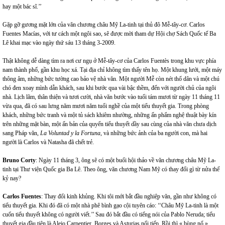
hay một bác sĩ.’’
Gặp gỡ gương mặt lớn của văn chương châu Mỹ La-tinh tại thủ đô Mễ-tây-cơ. Carlos
Fuentes Macías, với tư cách một ngôi sao, sẽ được mời tham dự Hội chợ Sách Quốc tế Ba
Lê khai mạc vào ngày thứ sáu 13 tháng 3-2009.
Thật không dễ dàng tìm ra nơi cư ngụ ở Mễ-tây-cơ của Carlos Fuentès trong khu vực phía
nam thành phố, gần khu học xá. Tại địa chỉ không tìm thấy tên họ. Một khung lưới, một máy
thông âm, những bức tường cao bảo vệ nhà văn. Một người Mễ còn nét thổ dân và một chú
chó đen xoay mình dẫn khách, sau khi bước qua vài bậc thềm, đến với người chủ của ngôi
nhà. Lịch lãm, thân thiện và tươi cười, nhà văn bước vào tuổi tám mươi từ ngày 11 tháng 11
vừa qua, đã có sau lưng năm mươi năm tuổi nghề của một tiểu thuyết gia. Trong phòng
khách, những bức tranh và một tủ sách khiêm nhường, những ấn phẩm nghệ thuật bày kín
trên những mặt bàn, một ấn bản của quyển tiểu thuyết dầy sau cùng của nhà văn chưa dịch
sang Pháp văn,
La Voluntad y la Fortuna
, và những bức ảnh của ba người con, mà hai
người là Carlos và Natasha đã chết trẻ.
Bruno Corty
: Ngày 11 tháng 3, ông sẽ có một buổi hội thảo về văn chương châu Mỹ La-
tinh tại Thư viện Quốc gia Ba Lê. Theo ông, văn chương Nam Mỹ có thay đổi gì từ nửa thế
kỷ nay?
Carlos Fuentes
: Thay đổi kinh khủng. Khi tôi mới bắt đầu nghiệp văn, gần như không có
tiểu thuyết gia. Khi đó đã có một nhà phê bình gạo cội tuyên cáo: ‘‘Châu Mỹ La-tinh là một
cuốn tiểu thuyết không có người viết.’’ Sau đó bắt đầu có tiếng nói của Pablo Neruda; tiểu
thuyết gia đầu tiên là Alejo Carpentier, Borges và Asturias nối tiếp. Rồi thì « bùng nổ »