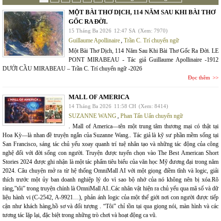
MỘT BÀI THƠ DỊCH, 114 NĂM SAU KHI BÀI THƠ
GỐC RA ĐỜI.
15 Tháng Ba 2026
12:47 SA
(Xem: 7970)
Guillaume Apollinaire
,
Trần C. Trí chuyển ngữ
Một Bài Thơ Dịch, 114 Năm Sau Khi Bài Thơ Gốc Ra Đời. LE
PONT MIRABEAU - Tác giả Guillaume Apollinaire -1912
DƯỚI CẦU MIRABEAU – Trần C. Trí chuyển ngữ -2026
Đọc thêm
MALL OF AMERICA
14 Tháng Ba 2026
11:58 CH
(Xem: 8414)
SUZANNE WANG
,
Phan Tấn Uẩn chuyển ngữ
. Mall of America—tên một trung tâm thương mại có thật tại
Hoa Kỳ—là nhan đề truyện ngắn của Suzanne Wang.. Tác giả là kỹ sư phần mềm sống tại
San Francisco, sáng tác chủ yếu xoay quanh trí tuệ nhân tạo và những tác động của công
nghệ đối với đời sống con người. Truyện được tuyển chọn vào The Best American Short
Stories 2024 được ghi nhận là một tác phẩm tiêu biểu của văn học Mỹ đương đại trong năm
2024. Câu chuyện mở ra từ hệ thống OmniMall AI với một giọng điềm tĩnh và logic, giải
thích trước một ủy ban doanh nghiệp lý do vì sao bộ nhớ của nó không nên bị xóa.Rõ
ràng,”tôi” trong truyện chính là OmniMall AI..Các nhân vật hiện ra chủ yếu qua mã số và dữ
liệu hành vi (C-2542, A-9921…), phản ánh logic của một thế giới nơi con người được tiếp
cận như khách hàng,hồ sơ và đối tượng . “Tôi” chỉ tồn tại qua giọng nói, màn hình và các
tương tác lặp lại, đặc biệt trong những trò chơi và hoạt động ca vũ.