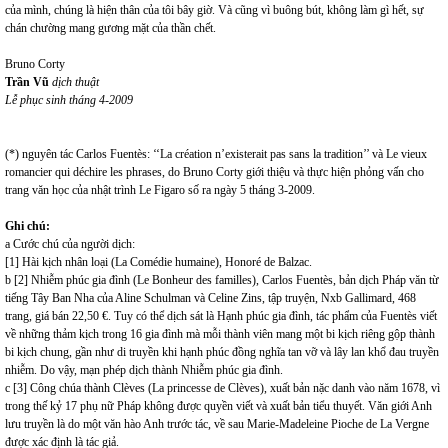
của mình, chúng là hiện thân của tôi bây giờ. Và cũng vì buông bút, không làm gì hết, sự
chán chường mang gương mặt của thần chết.
Bruno Corty
Trần Vũ
dịch thuật
Lễ phục sinh tháng 4-2009
(*) nguyên tác Carlos Fuentès: ‘‘La création n’existerait pas sans la tradition’’ và Le vieux
romancier qui déchire les phrases, do Bruno Corty giới thiệu và thực hiện phỏng vấn cho
trang văn học của nhật trình Le Figaro số ra ngày 5 tháng 3-2009.
Ghi chú:
a Cước chú của người dịch:
[1] Hài kịch nhân loại (La Comédie humaine), Honoré de Balzac.
b [2] Nhiễm phúc gia đình (Le Bonheur des familles), Carlos Fuentès, bản dịch Pháp văn từ
tiếng Tây Ban Nha của Aline Schulman và Celine Zins, tập truyện, Nxb Gallimard, 468
trang, giá bán 22,50 €. Tuy có thể dịch sát là Hạnh phúc gia đình, tác phẩm của Fuentès viết
về những thảm kịch trong 16 gia đình mà mỗi thành viên mang một bi kịch riêng gộp thành
bi kịch chung, gần như di truyền khi hạnh phúc đồng nghĩa tan vỡ và lây lan khổ đau truyền
nhiễm. Do vậy, mạn phép dịch thành Nhiễm phúc gia đình.
c [3] Công chúa thành Clèves (La princesse de Clèves), xuất bản nặc danh vào năm 1678, vì
trong thế kỷ 17 phụ nữ Pháp không được quyền viết và xuất bản tiểu thuyết. Văn giới Anh
lưu truyền là do một văn hào Anh trước tác, về sau Marie-Madeleine Pioche de La Vergne
được xác định là tác giả.