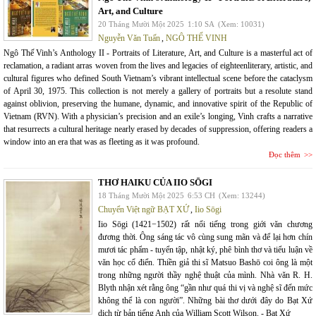
Art, and Culture
20 Tháng Mười Một 2025
1:10 SA
(Xem: 10031)
Nguyễn Văn Tuấn
,
NGÔ THẾ VINH
Ngô Thế Vinh’s Anthology II - Portraits of Literature, Art, and Culture is a masterful act of
reclamation, a radiant arras woven from the lives and legacies of eighteenliterary, artistic, and
cultural figures who defined South Vietnam’s vibrant intellectual scene before the cataclysm
of April 30, 1975. This collection is not merely a gallery of portraits but a resolute stand
against oblivion, preserving the humane, dynamic, and innovative spirit of the Republic of
Vietnam (RVN). With a physician’s precision and an exile’s longing, Vinh crafts a narrative
that resurrects a cultural heritage nearly erased by decades of suppression, offering readers a
window into an era that was as fleeting as it was profound.
Đọc thêm
THƠ HAIKU CỦA IIO SŌGI
18 Tháng Mười Một 2025
6:53 CH
(Xem: 13244)
Chuyển Việt ngữ BẠT XỨ
,
Iio Sōgi
Iio Sōgi (1421−1502) rất nổi tiếng trong giới văn chương
đương thời. Ông sáng tác vô cùng sung mãn và để lại hơn chín
mươi tác phẩm - tuyển tập, nhật ký, phê bình thơ và tiểu luận về
văn học cổ điển. Thiền giả thi sĩ Matsuo Bashō coi ông là một
trong những người thầy nghệ thuật của mình. Nhà văn R. H.
Blyth nhận xét rằng ông “gần như quá thi vị và nghệ sĩ đến mức
không thể là con người”. Những bài thơ dưới đây do Bạt Xứ
dịch từ bản tiếng Anh của William Scott Wilson. - Bạt Xứ