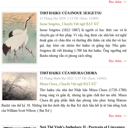
Đọc thêm
THƠ HAIKU CỦA INOUE SEIGETSU
13 Tháng Hai 2026
2:13 CH
(Xem: 12489)
Inoue Seigetsu
,
Chuyển Việt ngữ BẠT XỨ
Inoue Seigetsu (1822−1887) là người có học thức cao và là
chuyên gia về thư pháp. Vì vậy, ông được các nhà bảo trợ nghệ
thuật giàu có chào đón và thường đến thăm các nhà thơ và học
giả, dạy kèm các nhóm thơ haiku và giảng dạy Nho giáo.
Seigetsu đã viết khoảng 1.700 bài thơ haiku. Ông ngưỡng mộ
Basho nhưng vẫn có phong cách riêng.
Đọc thêm
THƠ HAIKU CỦA MIURA CHORA
13 Tháng Mười Hai 2025
5:37 CH
(Xem: 14565)
Miura Chora
,
Chuyển Việt ngữ BẠT XỨ
Thơ haiku của nhà thơ Nhật bản Miura Chora (1729–1780)
trong sáng và giản dị, nhưng lại giàu chất thơ tao nhã. Miura
Chora đã góp phần lãnh đạo phong trào phục hưng Matsuo
Bashō vào thế kỷ 18. Những bài thơ dưới đây do Bạt Xứ dịch hầu hết là từ bản tiếng Anh
của William Scott Wilson. ( Bạt Xứ )
Đọc thêm
Ngô Thế Vinh’s Anthology II - Portraits of Literature,