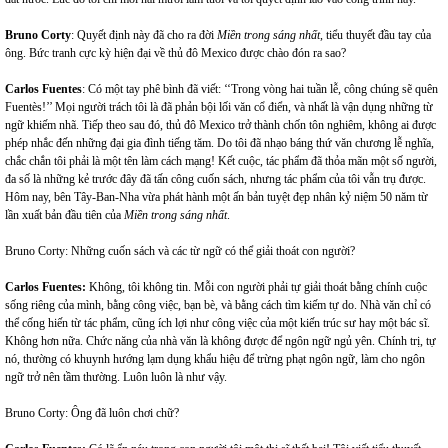
Bruno Corty
:
Quyết định này đã cho ra đời
Miền trong sáng nhất
, tiểu thuyết đầu tay của
ông. Bức tranh cực kỳ hiện đại về thủ đô Mexico được chào đón ra sao?
Carlos Fuentes
: Có một tay phê bình đã viết: ‘‘Trong vòng hai tuần lễ, công chúng sẽ quên
Fuentès!’’ Mọi người trách tôi là đã phản bội lối văn cổ điển, và nhất là vận dụng những từ
ngữ khiếm nhã. Tiếp theo sau đó, thủ đô Mexico trở thành chốn tôn nghiêm, không ai được
phép nhắc đến những đại gia đình tiếng tăm. Do tôi đã nhạo báng thứ văn chương lễ nghĩa,
chắc chắn tôi phải là một tên làm cách mạng! Kết cuộc, tác phẩm đã thỏa mãn một số người,
đa số là những kẻ trước đây đã tấn công cuốn sách, nhưng tác phẩm của tôi vẫn trụ được.
Hôm nay, bên Tây-Ban-Nha vừa phát hành một ấn bản tuyệt đẹp nhân kỷ niệm 50 năm từ
lần xuất bản đầu tiên của
Miền trong sáng nhất
.
Bruno Corty: Những cuốn sách và các từ ngữ có thể giải thoát con người?
Carlos Fuentes:
Không, tôi không tin. Mỗi con người phải tự giải thoát
bằng chính cuộc
sống riêng của mình, bằng công việc, bạn bè, và bằng cách tìm kiếm tự do. Nhà văn chỉ có
thể cống hiến từ tác phẩm, cũng ích lợi như công việc của một kiến trúc sư hay một bác sĩ.
Không hơn nữa. Chức năng của nhà văn là không được để ngôn ngữ ngủ yên. Chính trị, tự
nó, thường có khuynh hướng lạm dụng khẩu hiệu để trừng phạt ngôn ngữ, làm cho ngôn
ngữ trở nên tầm thường. Luôn luôn là như vậy.
Bruno Corty: Ông đã luôn chơi chữ?