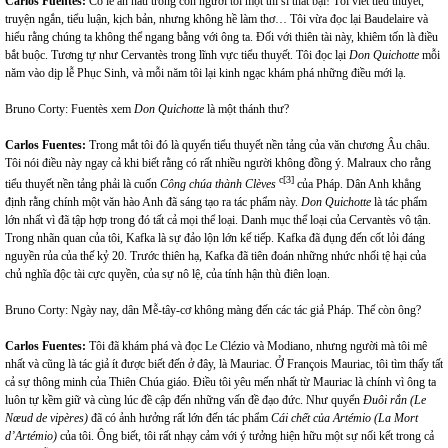
Carlos Fuentes:
Có lẽ ẩn náu trong con người tôi một thi sĩ thất bại! Tôi viết tiểu thuyết,
truyện ngắn, tiểu luận, kịch bản, nhưng không hề làm thơ… Tôi vừa đọc lại Baudelaire và
hiểu rằng chúng ta không thể ngang bằng với ông ta. Đối với thiên tài này, khiêm tốn là điều
bắt buộc. Tương tự như Cervantès trong lĩnh vực tiểu thuyết. Tôi đọc lại
Don Quichotte
mỗi
năm vào dịp lễ Phục Sinh, và mỗi năm tôi lại kinh ngạc khám phá những điều mới lạ.
Bruno Corty: Fuentès xem
Don Quichotte
là một thánh thư?
Carlos Fuentes:
Trong mắt tôi đó là quyển tiểu thuyết nền tảng của văn chương Âu châu.
Tôi nói điều này ngay cả khi biết rằng có rất nhiều người không đồng ý. Malraux cho rằng
c[3]
tiểu thuyết nền tảng phải là cuốn
Công chúa thành Clèves
của Pháp. Dân Anh khẳng
định rằng chính một văn hào Anh đã sáng tạo ra tác phẩm này.
Don Quichotte
là tác phẩm
lớn nhất vì đã tập hợp trong đó tất cả mọi thể loại. Danh mục thể loại của Cervantès vô tận.
Trong nhãn quan của tôi, Kafka là sự đảo lộn lớn kế tiếp. Kafka đã đụng đến cốt lỏi đáng
nguyền rủa của thế kỷ 20. Trước thiên hạ, Kafka đã tiên đoán những nhức nhối tệ hại của
chủ nghĩa độc tài cực quyền, của sự nô lệ, của tính hận thù điên loạn.
Bruno Corty: Ngày nay, dân Mễ-tây-cơ không màng đến các tác giả Pháp. Thế còn ông?
Carlos Fuentes:
Tôi đã khám phá và đọc Le Clézio và Modiano, nhưng người mà tôi mê
nhất và cũng là tác giả ít được biết đến ở đây, là Mauriac. Ở François Mauriac, tôi tìm thấy tất
cả sự thông minh của Thiên Chúa giáo. Điều tôi yêu mến nhất từ Mauriac là chính vì ông ta
luôn tự kềm giữ và cùng lúc đề cập đến những vấn đề đạo đức. Như quyển
Đuôi rắn
(Le
Nœud de vipères)
đã có ảnh hưởng rất lớn đến tác phẩm
Cái chết của Artémio (La Mort
d’Artémio)
của tôi. Ông biết, tôi rất nhạy cảm với ý tưởng hiện hữu một sự nối kết trong cả