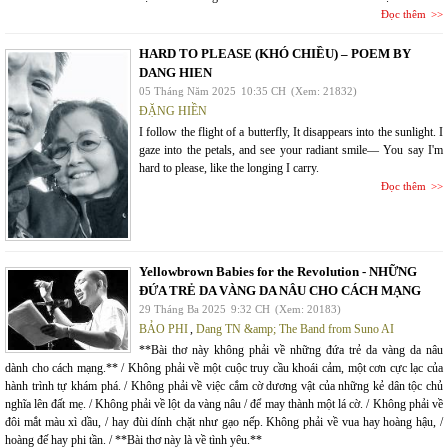
Đọc thêm
HARD TO PLEASE (KHÓ CHIỀU) – POEM BY
DANG HIEN
05 Tháng Năm 2025
10:35 CH
(Xem: 21832)
ĐẶNG HIỀN
I follow the flight of a butterfly, It disappears into the sunlight. I
gaze into the petals, and see your radiant smile— You say I'm
hard to please, like the longing I carry.
Đọc thêm
Yellowbrown Babies for the Revolution - NHỮNG
ĐỨA TRẺ DA VÀNG DA NÂU CHO CÁCH MẠNG
29 Tháng Ba 2025
9:32 CH
(Xem: 20183)
BẢO PHI
,
Dang TN &amp; The Band from Suno AI
**Bài thơ này không phải về những đứa trẻ da vàng da nâu
dành cho cách mạng.** / Không phải về một cuộc truy cầu khoái cảm, một cơn cực lạc của
hành trình tự khám phá. / Không phải về việc cắm cờ dương vật của những kẻ dân tộc chủ
nghĩa lên đất mẹ. / Không phải về lột da vàng nâu / để may thành một lá cờ. / Không phải về
đôi mắt màu xì dầu, / hay đùi dính chặt như gạo nếp. Không phải về vua hay hoàng hậu, /
hoàng đế hay phi tần. / **Bài thơ này là về tình yêu.**