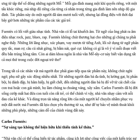
ưng từ tập thể số đông những người Mễ.’’ Mỗi gia đình mang một khí quyển riêng, với một
tấu khúc riêng, mà nhịp độ riêng của từng cá nhân trong từng gia đình làm nên nhịp độ gia
đình. Tác phẩm này do một người đã tám mươi tuổi viết, nhưng lại đồng điệu với thời đại
bây giờ hơn những tác phẩm của các tác giả trẻ.
Fuentès có lối viết giàu nhạc tính. Nhà văn có lỗ tai khuếch âm. Từ ngữ của ông phát ra âm
điệu nhạc rock, jazz, blues, rap. Fuentès không chút thương hại cho những gì chúng ta phải
nghe thấy. Những lời lăng nhục, xúc phạm, vay mượn từ tiếng Anh, lối sử dụng từ ngữ phản
quy tắc, man rợ, câu cú nhát gừng, bị bằm nát, què cụt: không có gì là vô ý vì mỗi đoạn viết
đều bắn trúng hồng tâm. Còn ai dám khoa ngôn là nhà văn Mễ-tây-cơ này biết vận dụng tất
cả mọi thứ trong cuộc đời ngoại trừ thơ?
Trong tất cả các nhân vật mà người đọc phải giao tiếp qua tác phẩm này, không chút nghi
ngờ, phụ nữ gây xúc động nhiều nhất. Từ những người đàn bà đa tình, bị lường gạt, bị phản
bội, bị đánh đập, bị hãm hiếp, bị giết chết, đến những người đàn bà bị đổ vỡ từ cái chết của
con trai hoặc con gái mình, họ làm chúng ta choáng váng, xây xẩm. Carlos Fuentès đã bị đời
sống cướp mất hai đứa con tuổi còn rất trẻ, có thể chính vì vậy, nhà văn nhạy cảm với nỗi
đau của kẻ khác. Và dùng trọn tài năng rộng lớn của một người kể chuyện nhằm phục vụ
một đất nước mà Fuentès đã lựa chọn yêu thương từ xa, như để tự bảo vệ mình thoát khỏi
những phù phép, những cám dỗ của chính vùng đất này.
Carlos Fuentès:
‘‘Sự sáng tạo không thể hiện hữu khi thiếu tính kế thừa.’’
‘‘Nhà văn chỉ có thể cống hiến từ tác phẩm, cũng ích lợi như công việc của một kiến trúc sư