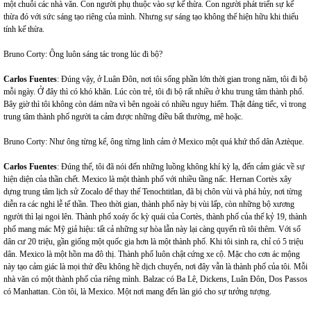
một chuỗi các nhà văn. Con người phụ thuộc vào sự kế thừa. Con người phát triển sự kế
thừa đó với sức sáng tạo riêng của mình. Nhưng sự sáng tạo không thể hiện hữu khi thiếu
tính kế thừa.
Bruno Corty: Ông luôn sáng tác trong lúc đi bộ?
Carlos Fuentes
: Đúng vậy, ở Luân Đôn, nơi tôi sống phần lớn thời gian trong năm, tôi đi bộ
mỗi ngày. Ở đây thì có khó khăn. Lúc còn trẻ, tôi đi bộ rất nhiều ở khu trung tâm thành phố.
Bây giờ thì tôi không còn dám nữa vì bên ngoài có nhiều nguy hiểm. Thật đáng tiếc, vì trong
trung tâm thành phố người ta cảm được những điều bất thường, mê hoặc.
Bruno Corty: Như ông từng kể, ông từng linh cảm ở Mexico một quá khứ thổ dân Aztèque.
Carlos Fuentes
: Đúng thế, tôi đã nói đến những luồng không khí kỳ lạ, đến cảm giác về sự
hiện diện của thần chết. Mexico
là một thành phố với nhiều tầng nấc. Hernan Cortès xây
dựng trung tâm lịch sử Zocalo để thay thế Tenochtitlan, đã bị chôn vùi và phá hủy, nơi từng
diễn ra các nghi lễ tế thần. Theo thời gian, thành phố này bị vùi lấp, còn những bộ xương
người thì lại ngoi lên. Thành phố xoáy ốc kỳ quái của Cortès, thành phố của thế kỷ 19, thành
phố mang mác Mỹ giả hiệu: tất cả những sự hòa lẫn này lại càng quyến rũ tôi thêm. Với số
dân cư 20 triệu, gần giống một quốc gia hơn là một thành phố. Khi tôi sinh ra, chỉ có 5 triệu
dân. Mexico
là một hồn ma đô thị. Thành phố luôn chật cứng xe cộ. Mặc cho cơn ác mộng
này tạo cảm giác là mọi thứ đều không hề dịch chuyển, nơi đây vẫn là thành phố của tôi. Mỗi
nhà văn có một thành phố của riêng mình. Balzac có Ba Lê, Dickens, Luân Đôn, Dos Passos
có Manhattan. Còn tôi, là Mexico. Một nơi mang đến làn gió cho sự tưởng tượng.