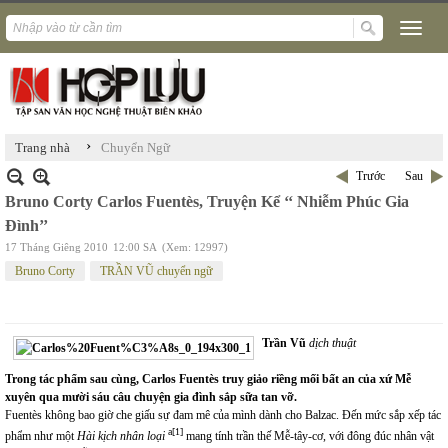
›
Trang nhà
Chuyển Ngữ
Trước
Sau
Bruno Corty Carlos Fuentès, Truyện Kể ‘‘ Nhiễm Phúc Gia
Đình’’
17 Tháng Giêng 2010
12:00 SA
(Xem: 12997)
Bruno Corty
TRẦN VŨ chuyển ngữ
Trần Vũ
dịch thuật
Trong tác phẩm sau cùng, Carlos Fuentès truy giảo riềng mối bất an của xứ Mễ
xuyên qua mười sáu câu chuyện gia đình sắp sữa tan vỡ.
Fuentès không bao giờ che giấu sự đam mê của mình dành cho Balzac. Đến mức sắp xếp tác
a[1]
phẩm như một
Hài kịch nhân loại
mang tính trần thế Mễ-tây-cơ, với đông đúc nhân vật